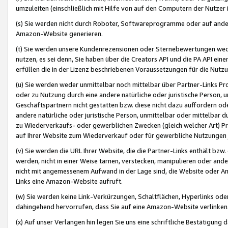
umzuleiten (einschließlich mit Hilfe von auf den Computern der Nutzer i
(s) Sie werden nicht durch Roboter, Softwareprogramme oder auf andere
Amazon-Website generieren.
(t) Sie werden unsere Kundenrezensionen oder Sternebewertungen wed
nutzen, es sei denn, Sie haben über die Creators API und die PA API e
erfüllen die in der Lizenz beschriebenen Voraussetzungen für die Nutzu
(u) Sie werden weder unmittelbar noch mittelbar über Partner-Links P
oder zu Nutzung durch eine andere natürliche oder juristische Person,
Geschäftspartnern nicht gestatten bzw. diese nicht dazu auffordern od
andere natürliche oder juristische Person, unmittelbar oder mittelbar
zu Wiederverkaufs- oder gewerblichen Zwecken (gleich welcher Art) 
auf Ihrer Website zum Wiederverkauf oder für gewerbliche Nutzungen 
(v) Sie werden die URL Ihrer Website, die die Partner-Links enthält b
werden, nicht in einer Weise tarnen, verstecken, manipulieren oder and
nicht mit angemessenem Aufwand in der Lage sind, die Website oder A
Links eine Amazon-Website aufruft.
(w) Sie werden keine Link-Verkürzungen, Schaltflächen, Hyperlinks ode
dahingehend hervorrufen, dass Sie auf eine Amazon-Website verlinken
(x) Auf unser Verlangen hin legen Sie uns eine schriftliche Bestätigung