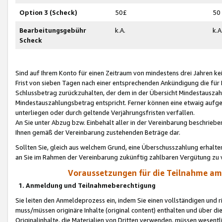
Option 3 (Scheck)
50£
50
Bearbeitungsgebühr
k.A.
k.A
Scheck
Sind auf Ihrem Konto für einen Zeitraum von mindestens drei Jahren kein
Frist von sieben Tagen nach einer entsprechenden Ankündigung die für
Schlussbetrag zurückzuhalten, der dem in der Übersicht Mindestausz
Mindestauszahlungsbetrag entspricht. Ferner können eine etwaig aufg
unterliegen oder durch geltende Verjährungsfristen verfallen.
An Sie unter Abzug bzw. Einbehalt aller in der Vereinbarung beschrieb
Ihnen gemäß der Vereinbarung zustehenden Beträge dar.
Sollten Sie, gleich aus welchem Grund, eine Überschusszahlung erhalte
an Sie im Rahmen der Vereinbarung zukünftig zahlbaren Vergütung zu 
Voraussetzungen für die Teilnahme a
1. Anmeldung und Teilnahmeberechtigung
Sie leiten den Anmeldeprozess ein, indem Sie einen vollständigen und 
muss/müssen originäre Inhalte (original content) enthalten und über d
Originalinhalte, die Materialien von Dritten verwenden, müssen wese