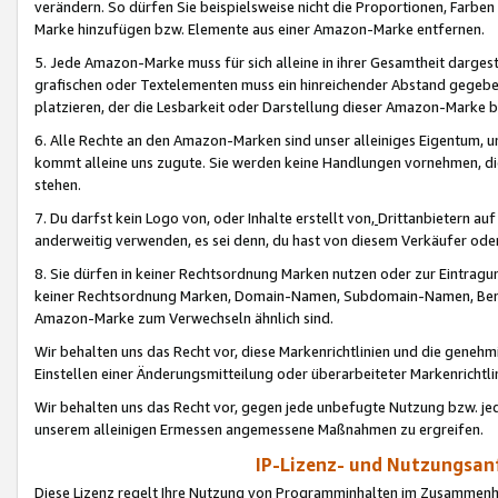
verändern. So dürfen Sie beispielsweise nicht die Proportionen, Farb
Marke hinzufügen bzw. Elemente aus einer Amazon-Marke entfernen.
5. Jede Amazon-Marke muss für sich alleine in ihrer Gesamtheit darge
grafischen oder Textelementen muss ein hinreichender Abstand gegebe
platzieren, der die Lesbarkeit oder Darstellung dieser Amazon-Marke b
6. Alle Rechte an den Amazon-Marken sind unser alleiniges Eigentum, 
kommt alleine uns zugute. Sie werden keine Handlungen vornehmen, 
stehen.
7. Du darfst kein Logo von, oder Inhalte erstellt von,
Drittanbietern au
anderweitig verwenden, es sei denn, du hast von diesem Verkäufer oder
8. Sie dürfen in keiner Rechtsordnung Marken nutzen oder zur Eintragu
keiner Rechtsordnung Marken, Domain-Namen, Subdomain-Namen, Benu
Amazon-Marke zum Verwechseln ähnlich sind.
Wir behalten uns das Recht vor, diese Markenrichtlinien und die gene
Einstellen einer Änderungsmitteilung oder überarbeiteter Markenricht
Wir behalten uns das Recht vor, gegen jede unbefugte Nutzung bzw. jede 
unserem alleinigen Ermessen angemessene Maßnahmen zu ergreifen.
IP-Lizenz- und Nutzungsan
Diese Lizenz regelt Ihre Nutzung von Programminhalten im Zusammen