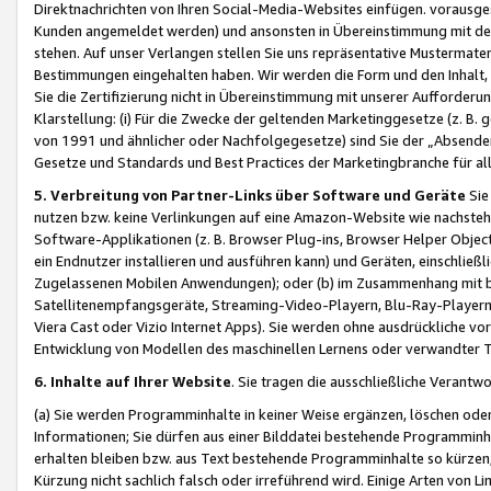
Direktnachrichten von Ihren Social-Media-Websites einfügen. vorausg
Kunden angemeldet werden) und ansonsten in Übereinstimmung mit der
stehen. Auf unser Verlangen stellen Sie uns repräsentative Mustermater
Bestimmungen eingehalten haben. Wir werden die Form und den Inhalt, di
Sie die Zertifizierung nicht in Übereinstimmung mit unserer Aufforderu
Klarstellung: (i) Für die Zwecke der geltenden Marketinggesetze (z. 
von 1991 und ähnlicher oder Nachfolgegesetze) sind Sie der „Absender“ j
Gesetze und Standards und Best Practices der Marketingbranche für 
5. Verbreitung von Partner-Links über Software und Geräte
Sie
nutzen bzw. keine Verlinkungen auf eine Amazon-Website wie nachsteh
Software-Applikationen (z. B. Browser Plug-ins, Browser Helper Objec
ein Endnutzer installieren und ausführen kann) und Geräten, einschlie
Zugelassenen Mobilen Anwendungen); oder (b) im Zusammenhang mit bzw.
Satellitenempfangsgeräte, Streaming-Video-Playern, Blu-Ray-Playern 
Viera Cast oder Vizio Internet Apps). Sie werden ohne ausdrückliche v
Entwicklung von Modellen des maschinellen Lernens oder verwandter 
6. Inhalte auf Ihrer Website
. Sie tragen die ausschließliche Verantwo
(a) Sie werden Programminhalte in keiner Weise ergänzen, löschen oder
Informationen; Sie dürfen aus einer Bilddatei bestehende Programminhal
erhalten bleiben bzw. aus Text bestehende Programminhalte so kürzen, 
Kürzung nicht sachlich falsch oder irreführend wird. Einige Arten von L