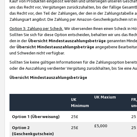
Kauf von Produkten eingelöst werden und unterliegen unseren Geschäf
uns das Recht vor, Vergütungen zurückzuhalten, bis der fällige Gesamt
das Recht vor, den Teil der Zahlungen, der den in der Zahlungstabelle 
Zahlungsart angibst. Die Zahlung per Amazon-Geschenkgutschein ist in
Option 3: Zahlung per Scheck.
Wir übersenden Ihnen einen Scheck in Höh
Sollten Sie sich für diese Option entscheiden, behalten wir uns das Rec
den in der
Übersicht Mindestauszahlungsbeträge
genannten Mindest
der
Übersicht Mindestauszahlungsbeträge
angegebene Bearbeitung
und Schweden nicht verfügbar.
Sollten Sie keine gültigen Informationen für die Zahlungsoption bereit
oder die Auszahlung verdienter Vergütung zurückhalten, bis Sie eine A
Übersicht Mindestauszahlungsbeträge
UK Maxium
UK
FR,
Minimum
un
Option 1 (Überweisung)
25£
25
£5,000
Option 2
25£
25
(Geschenkgutschein)