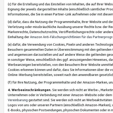
(c) für die Erstellung und das Einstellen von Inhalten, die auf Ihrer We
Eignung der jeweils dargestellten Inhalte (einschließlich sämtlicher 
Informationen, die Sie in einen Partner-Link aufnehmen oder mit diese
(d) dafür, dass die Nutzung der Programminhalte, Ihrer Website und des 
Verletzung oder missbräuchliche Ausübung unserer Rechte bzw. der Recht
Markenrechte, Datenschutzrechte, Veröffentlichungsrechte oder anderer
Einhaltung der
Amazon Anti-Fälschungsrichtlinien für das Partnerpro
(e) dafür, die Verwendung von Cookies, Pixeln und anderen Technologien
Besuchern gesammelten Daten in Übereinstimmung mit den geltenden Ge
und angemessen darzustellen und auf andere Weise die geltenden geset
in sonstiger Weise, einschließlich des ggf. anzuzeigenden Hinweises, d
Werbeanzeigen bereitstellen, von den Besuchern Ihrer Website unmitte
Cookies erkennen können und dafür, dass Sie Informationen über die v
Online-Werbung bereitstellen, soweit nach den anwendbaren gesetzlic
(f) für Ihre Nutzung, der Programminhalte und der Amazon-Marken, u
4. Werbeeinschränkungen.
Sie werden sich nicht an Werbe-, Market
Unternehmen oder in Verbindung mit einer Amazon-Website oder dem Pa
Vereinbarung
gestattet sind. Sie werden sich nicht an Werbeaktivitäten
Logos von uns oder unseren Partnern (einschließlich Amazon-Marken), 
E-Books, physischen Postsendungen, physischen Dokumenten oder in 