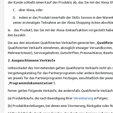
der Kunde schließt einen Kauf des Produkts ab, das Sie mit der Alexa 
C. über Alexa, oder
D. indem er das Produkt innerhalb der Skills Session in den Waren
seiner erstmaligen Teilnahme an der Alexa Shopping Action abschlie
iii. das Produkt, das Sie mit der Alexa-Einkaufsaktion vorgestellt ha
ihm bezahlt.
Die aus den einzelnen Qualifizierten Verkäufen generierten „
Qualifizi
Qualifizierten Verkäufe einnehmen, abzüglich etwaiger Versandkosten
Mehrwertsteuer), Servicegebühren, Gutschriften, Preisnachlässe, Bear
2. Ausgeschlossene Verkäufe
Unbeschadet des Vorstehenden gelten Qualifizierte Verkäufe nicht als
Vergütungskatalog für das Partnerprogramm oder andere Bestimmungen,
wir jeweils für das Partnerprogramm festlegen, einschließlich der jewe
„
Programmdokumentation
“).
Ferner gelten folgende Verkäufe, die andernfalls Qualifizierte Verkä
(a) Produktkäufe, die nach Beendigung Ihrer
Vereinbarung
erfolgen;
(b) Produktbestellungen, bei denen eine Stornierung, Rückgabe oder R