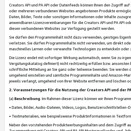
Creators API und PA API oder Datenfeeds können Ihnen den Zugriff auf D
oder mehreren verbundenen Websites angebotenen Produkte ermögliche
Daten, Bilder, Texte oder sonstigen Informationen oder Inhalte zuzugre
anwendbaren Lizenzvereinbarungen für die Creators API und PA API od
diesen verbundenen Websites zur Verfügung gestellt werden.
Sie dürfen den Programminhalt nicht dazu verwenden, geistiges Eigent
verletzen. Sie dürfen Programminhalte nicht verwenden, um direkt ode
maschinelles Lernen oder verwandte Technologien zu entwickeln oder zu
Die Lizenz endet mit sofortiger Wirkung automatisch, wenn Sie zu irg
Vergütungskatalog definiert) nicht rechtzeitig erfüllen bzw. ansonsten
schriftliche Mitteilung an Sie ganz oder teilweise beenden. Sie werden
umgehend einstellen und sämtliche Programminhalte und Amazon-Marke
jeweils verlangt, umgehend von Ihrer Website entfernen und löschen od
2. Voraussetzungen für die Nutzung der Creators API und der P
(a)
Beschreibung
. Im Rahmen dieser Lizenz können wir Ihnen Programmi
• Daten, Bilder, Audio-Dateien, Videos, Logos, Benutzerschnittstellen-
• Textmaterialien, wie beispielsweise Produktinformationen in Textfor
Neben den vorstehenden Produktwerbungsinhalten und dem Zugriff auf 
Zusammenhang mit Creators API und PA API Musterquellcodes und -bibli