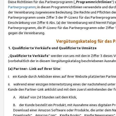
Diese Richtlinien für das Partnerprogramm („
Programmrichtlinien
“)
Partnerprogramm
; in diesen Programmrichtlinien verwendete und durch
der Vereinbarung zugewiesene Bedeutung. Die Rechte und Pflichten de
Partnerprogramm sowie Ziffer 3 der IP-Lizenz für das Partnerprogram
Einschränkung von Ziffer 6 Abs. (a) der Vereinbarung wird hiermit Fol
Partnerprogramm, die IP-Lizenz für das Partnerprogramm oder Ziffer 1
gegen die Vereinbarung.
Vergütungskatalog für das 
1. Qualifizierte Verkäufe und Qualifizierte Umsätze
„
Qualifizierte Verkäufe
“ werden von uns mit den in Ziffer 3 diese
(vorbehaltlich der in diesem Vergütungskatalog beschriebenen Ausnah
(a) Partner- Link auf Ihrer Site
:
i. ein Kunde durch Anklicken eines auf Ihrer Website platzierten Part
ii. während einer einzigen Internetsitzung eines der nachstehend unter (i)
Kunde den Partner-Link anklickt und mit dem zuerst eintretenden der f
A. Ablauf von 24 Stunden seit dem Klick,
B. der Kunde bestellt ein Produkt, mit Ausnahme eines digitalen P
Download einer Amazon Software oder Produkte, die unter dem N
Downloads“, „Amazon Coin“, „Kindle Books“, „Kindle Newspapers“, „