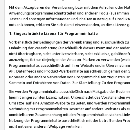
Mit dem Akzeptieren der Vereinbarung bzw. mit dem Aufrufen oder Nutz
Anwendungsprogrammierschnittstellen und anderer Tools (zusammen die
Texten und sonstigen Informationen und Inhalten in Bezug auf Produkte
nutzen können, erklären Sie sich damit einverstanden, an diese Lizenz 
1. Eingeschränkte Lizenz für Programminhalte
Vorbehaltlich der Bedingungen der Vereinbarung und ausschließlich z
Einhaltung der Vereinbarung (einschließlich dieser Lizenz und der ande
nicht übertragbare, nicht unterlizenzierbare, nicht exklusive, gebühren
anzuzeigen; (b) nur diejenigen der Amazon-Marken zu verwenden (wie in 
Programminhalte, ausschließlich auf Ihrer Website und in Übereinstimmu
API, Datenfeeds und Produkt-Werbeinhalte ausschließlich gemäß den Spe
Kopieren oder andere Verwenden von Programminhalten zugunsten Dri
Sammeln und Extrahieren von Daten. Zur Klarstellung: Zu den Program
Sie werden Programminhalte ausschließlich nach Maßgabe der Besti
hiermit eingeräumten Lizenz nutzen. Unbeschadet des Vorstehenden we
Umsätze auf eine Amazon-Website zu leiten, und werden Programminhal
Verbindung mit Programminhalten Besucher auf andere Websites als ein
unmittelbarem Zusammenhang mit den Programminhalten stehen, Links z
Nutzung der Programminhalte ausschließlich mit der betreffenden Pr
nicht mit einer anderen Webpage verlinken.