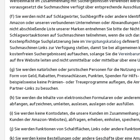
Werbeinhalte im Zusammenhang mit Suchergebnissen verwendet werden,
vorausgesetzt die Suchmaschine verfügt über entsprechende Ausschlu
(f) Sie werden nicht auf Schlagwörter, Suchbegriffe oder andere Ident
Amazon oder unseren verbundenen Unternehmen oder Abwandlungen bzw
nicht abschließende Liste unserer Marken entnehmen Sie bitte der Nich
Schlagwortauktionen auf Suchmaschinen teilnehmen, wenn die sich da
Kostenpflichtige Suchplatzierung (wie im
Vergütungskatalog
definiert
Suchmaschinen Links zur Verfügung stellen, damit Sie bei allgemeinen I
kostenfreien Suchergebnissen) auftauchen, solange Sie die
Vereinbaru
auf Ihre Website leiten und nicht unmittelbar oder mittelbar über eine
(g) Sie werden natürlichen oder juristischen Personen für die Nutzung 
Form von Geld, Rabatten, Preisnachlässen, Punkten, Spenden für Hilfs
beispielsweise keine Prämien- oder Treueprogramme auflegen, die Anrei
Partner-Links zu besuchen.
(h) Sie werden die Inhalte von elektronischen Formularen oder anderem M
abfangen, aufzeichnen, umleiten, auslesen, auslegen oder ausfüllen.
(i) Sie werden keine Kontodaten, die unsere Kunden im Zusammenhang 
Kunden der Amazon-Websites), abfragen, erheben, einholen, speichern,
(j) Sie werden Funktionen von Schaltflächen, Links oder andere Funkti
(k) Sie werden keine Bestellungen oder andere Geschäfte über eine Ama