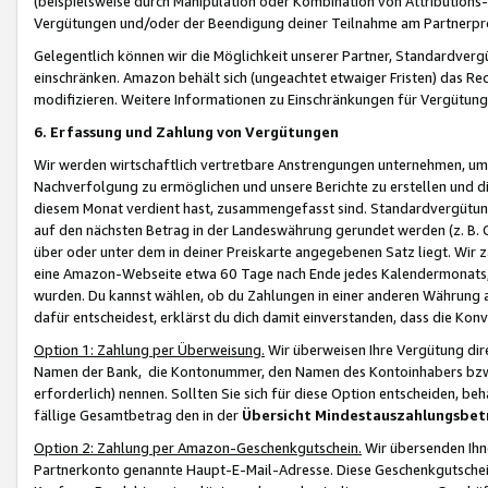
(beispielsweise durch Manipulation oder Kombination von Attributions-
Vergütungen und/oder der Beendigung deiner Teilnahme am Partnerp
Gelegentlich können wir die Möglichkeit unserer Partner, Standardv
einschränken. Amazon behält sich (ungeachtet etwaiger Fristen) das Re
modifizieren. Weitere Informationen zu Einschränkungen für Vergütung
6. Erfassung und Zahlung von Vergütungen
Wir werden wirtschaftlich vertretbare Anstrengungen unternehmen, um 
Nachverfolgung zu ermöglichen und unsere Berichte zu erstellen und di
diesem Monat verdient hast, zusammengefasst sind. Standardvergütung
auf den nächsten Betrag in der Landeswährung gerundet werden (z. B. C
über oder unter dem in deiner Preiskarte angegebenen Satz liegt. Wir
eine Amazon-Webseite etwa 60 Tage nach Ende jedes Kalendermonats, i
wurden. Du kannst wählen, ob du Zahlungen in einer anderen Währung
dafür entscheidest, erklärst du dich damit einverstanden, dass die K
Option 1: Zahlung per Überweisung.
Wir überweisen Ihre Vergütung dir
Namen der Bank, die Kontonummer, den Namen des Kontoinhabers bzw. a
erforderlich) nennen. Sollten Sie sich für diese Option entscheiden, be
fällige Gesamtbetrag den in der
Übersicht Mindestauszahlungsbet
Option 2: Zahlung per Amazon-Geschenkgutschein.
Wir übersenden Ihne
Partnerkonto genannte Haupt-E-Mail-Adresse. Diese Geschenkgutschei