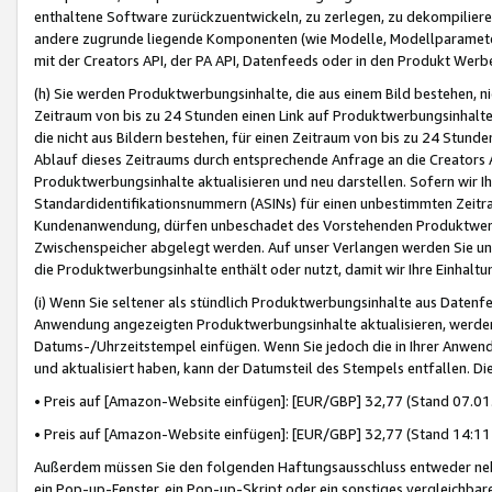
enthaltene Software zurückzuentwickeln, zu zerlegen, zu dekompilier
andere zugrunde liegende Komponenten (wie Modelle, Modellparameter
mit der Creators API, der PA API, Datenfeeds oder in den Produkt Werb
(h) Sie werden Produktwerbungsinhalte, die aus einem Bild bestehen, ni
Zeitraum von bis zu 24 Stunden einen Link auf Produktwerbungsinhalte
die nicht aus Bildern bestehen, für einen Zeitraum von bis zu 24 Stund
Ablauf dieses Zeitraums durch entsprechende Anfrage an die Creators 
Produktwerbungsinhalte aktualisieren und neu darstellen. Sofern wir Ih
Standardidentifikationsnummern (ASINs) für einen unbestimmten Zeitra
Kundenanwendung, dürfen unbeschadet des Vorstehenden Produktwerbu
Zwischenspeicher abgelegt werden. Auf unser Verlangen werden Sie un
die Produktwerbungsinhalte enthält oder nutzt, damit wir Ihre Einhalt
(i) Wenn Sie seltener als stündlich Produktwerbungsinhalte aus Datenfe
Anwendung angezeigten Produktwerbungsinhalte aktualisieren, werden 
Datums-/Uhrzeitstempel einfügen. Wenn Sie jedoch die in Ihrer Anwe
und aktualisiert haben, kann der Datumsteil des Stempels entfallen. Dies
• Preis auf [Amazon-Website einfügen]: [EUR/GBP] 32,77 (Stand 07.01.
• Preis auf [Amazon-Website einfügen]: [EUR/GBP] 32,77 (Stand 14:11 
Außerdem müssen Sie den folgenden Haftungsausschluss entweder neb
ein Pop-up-Fenster, ein Pop-up-Skript oder ein sonstiges vergleichba