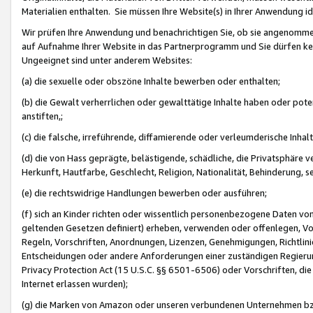
Materialien enthalten. Sie müssen Ihre Website(s) in Ihrer Anwendung ide
Wir prüfen Ihre Anwendung und benachrichtigen Sie, ob sie angenommen
auf Aufnahme Ihrer Website in das Partnerprogramm und Sie dürfen kei
Ungeeignet sind unter anderem Websites:
(a) die sexuelle oder obszöne Inhalte bewerben oder enthalten;
(b) die Gewalt verherrlichen oder gewalttätige Inhalte haben oder pot
anstiften,;
(c) die falsche, irreführende, diffamierende oder verleumderische Inha
(d) die von Hass geprägte, belästigende, schädliche, die Privatsphäre v
Herkunft, Hautfarbe, Geschlecht, Religion, Nationalität, Behinderung, 
(e) die rechtswidrige Handlungen bewerben oder ausführen;
(f) sich an Kinder richten oder wissentlich personenbezogene Daten vo
geltenden Gesetzen definiert) erheben, verwenden oder offenlegen, Vo
Regeln, Vorschriften, Anordnungen, Lizenzen, Genehmigungen, Richtlini
Entscheidungen oder andere Anforderungen einer zuständigen Regierung
Privacy Protection Act (15 U.S.C. §§ 6501-6506) oder Vorschriften, di
Internet erlassen wurden);
(g) die Marken von Amazon oder unseren verbundenen Unternehmen b