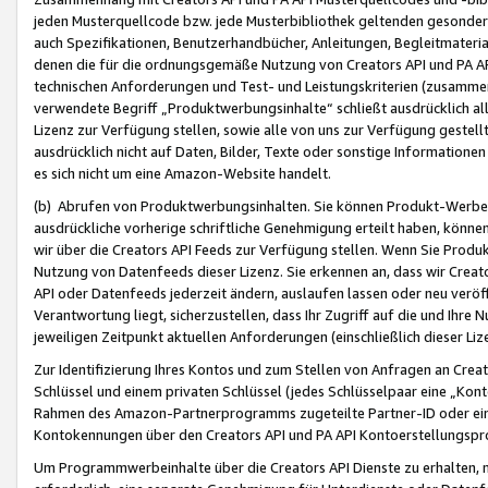
jeden Musterquellcode bzw. jede Musterbibliothek geltenden gesonder
auch Spezifikationen, Benutzerhandbücher, Anleitungen, Begleitmaterial
denen die für die ordnungsgemäße Nutzung von Creators API und PA A
technischen Anforderungen und Test- und Leistungskriterien (zusammen
verwendete Begriff „Produktwerbungsinhalte“ schließt ausdrücklich al
Lizenz zur Verfügung stellen, sowie alle von uns zur Verfügung gestel
ausdrücklich nicht auf Daten, Bilder, Texte oder sonstige Informatione
es sich nicht um eine Amazon-Website handelt.
(b) Abrufen von Produktwerbungsinhalten. Sie können Produkt-Werbein
ausdrückliche vorherige schriftliche Genehmigung erteilt haben, könn
wir über die Creators API Feeds zur Verfügung stellen. Wenn Sie Produk
Nutzung von Datenfeeds dieser Lizenz. Sie erkennen an, dass wir Creat
API oder Datenfeeds jederzeit ändern, auslaufen lassen oder neu veröffe
Verantwortung liegt, sicherzustellen, dass Ihr Zugriff auf die und Ihr
jeweiligen Zeitpunkt aktuellen Anforderungen (einschließlich dieser Liz
Zur Identifizierung Ihres Kontos und zum Stellen von Anfragen an Crea
Schlüssel und einem privaten Schlüssel (jedes Schlüsselpaar eine „Kon
Rahmen des Amazon-Partnerprogramms zugeteilte Partner-ID oder ein
Kontokennungen über den Creators API und PA API Kontoerstellungspro
Um Programmwerbeinhalte über die Creators API Dienste zu erhalten, m