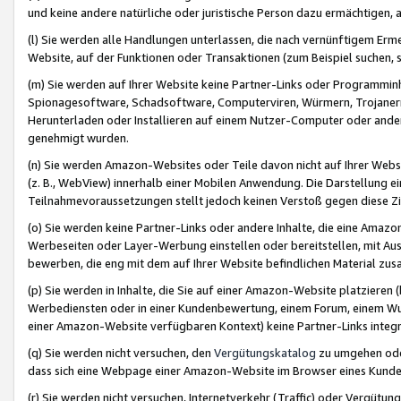
und keine andere natürliche oder juristische Person dazu ermächtigen, a
(l) Sie werden alle Handlungen unterlassen, die nach vernünftigem Erme
Website, auf der Funktionen oder Transaktionen (zum Beispiel suchen, s
(m) Sie werden auf Ihrer Website keine Partner-Links oder Programmin
Spionagesoftware, Schadsoftware, Computerviren, Würmern, Trojaner
Herunterladen oder Installieren auf einem Nutzer-Computer oder ande
genehmigt wurden.
(n) Sie werden Amazon-Websites oder Teile davon nicht auf Ihrer Websi
(z. B., WebView) innerhalb einer Mobilen Anwendung. Die Darstellung ein
Teilnahmevoraussetzungen stellt jedoch keinen Verstoß gegen diese Zif
(o) Sie werden keine Partner-Links oder andere Inhalte, die eine Am
Werbeseiten oder Layer-Werbung einstellen oder bereitstellen, mit Au
bewerben, die eng mit dem auf Ihrer Website befindlichen Material z
(p) Sie werden in Inhalte, die Sie auf einer Amazon-Website platzier
Werbediensten oder in einer Kundenbewertung, einem Forum, einem Wun
einer Amazon-Website verfügbaren Kontext) keine Partner-Links integr
(q) Sie werden nicht versuchen, den
Vergütungskatalog
zu umgehen oder
dass sich eine Webpage einer Amazon-Website im Browser eines Kunden 
(r) Sie werden nicht versuchen, Internetverkehr (Traffic) oder Vergü