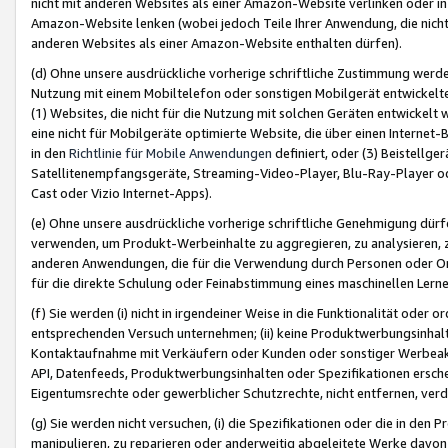
nicht mit anderen Websites als einer Amazon-Website verlinken oder i
Amazon-Website lenken (wobei jedoch Teile Ihrer Anwendung, die nich
anderen Websites als einer Amazon-Website enthalten dürfen).
(d) Ohne unsere ausdrückliche vorherige schriftliche Zustimmung werd
Nutzung mit einem Mobiltelefon oder sonstigen Mobilgerät entwickelt
(1) Websites, die nicht für die Nutzung mit solchen Geräten entwickelt
eine nicht für Mobilgeräte optimierte Website, die über einen Interne
in den
Richtlinie für Mobile Anwendungen
definiert, oder (3) Beistellge
Satellitenempfangsgeräte, Streaming-Video-Player, Blu-Ray-Player ode
Cast oder Vizio Internet-Apps).
(e) Ohne unsere ausdrückliche vorherige schriftliche Genehmigung dürfe
verwenden, um Produkt-Werbeinhalte zu aggregieren, zu analysieren, 
anderen Anwendungen, die für die Verwendung durch Personen oder Or
für die direkte Schulung oder Feinabstimmung eines maschinellen Lern
(f) Sie werden (i) nicht in irgendeiner Weise in die Funktionalität ode
entsprechenden Versuch unternehmen; (ii) keine Produktwerbungsinha
Kontaktaufnahme mit Verkäufern oder Kunden oder sonstiger Werbeaktiv
API, Datenfeeds, Produktwerbungsinhalten oder Spezifikationen erschei
Eigentumsrechte oder gewerblicher Schutzrechte, nicht entfernen, verd
(g) Sie werden nicht versuchen, (i) die Spezifikationen oder die in de
manipulieren, zu reparieren oder anderweitig abgeleitete Werke davon z