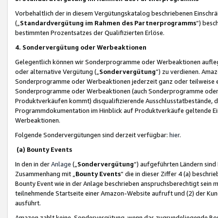
Vorbehaltlich der in diesem Vergütungskatalog beschriebenen Einschr
(„
Standardvergütung im Rahmen des Partnerprogramms
“) besc
bestimmten Prozentsatzes der Qualifizierten Erlöse.
4. Sondervergütung oder Werbeaktionen
Gelegentlich können wir Sonderprogramme oder Werbeaktionen auflegen,
oder alternative Vergütung („
Sondervergütung
”) zu verdienen. Amazo
Sonderprogramme oder Werbeaktionen jederzeit ganz oder teilweise einz
Sonderprogramme oder Werbeaktionen (auch Sonderprogramme oder We
Produktverkäufen kommt) disqualifizierende Ausschlusstatbestände, di
Programmdokumentation im Hinblick auf Produktverkäufe geltende E
Werbeaktionen.
Folgende Sondervergütungen sind derzeit verfügbar:
hier
.
(a) Bounty Events
In den in der
Anlage
(„
Sondervergütung
“) aufgeführten Ländern sind
Zusammenhang mit „
Bounty Events
“ die in dieser Ziffer 4 (a) besch
Bounty Event wie in der Anlage beschrieben anspruchsberechtigt sein mu
teilnehmende Startseite einer Amazon-Website aufruft und (2) der Kun
ausführt.
Amazon zahlt keine Sondervergütung, wenn das zugrundeliegende Boun