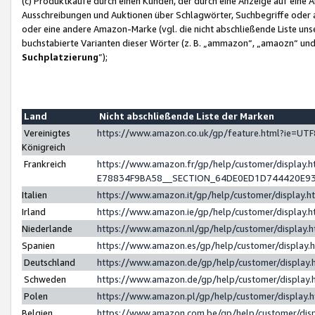
(c) Produktkäufe durch einen Kunden, der durch eine Anzeige auf eine 
Ausschreibungen und Auktionen über Schlagwörter, Suchbegriffe oder 
oder eine andere Amazon-Marke (vgl. die nicht abschließende Liste un
buchstabierte Varianten dieser Wörter (z. B. „ammazon“, „amaozn“ und „
Suchplatzierung
”);
Land
Nicht abschließende Liste der Marken
Vereinigtes
https://www.amazon.co.uk/gp/feature.html?ie=U
Königreich
Frankreich
https://www.amazon.fr/gp/help/customer/displa
E78834F9BA58__SECTION_64DE0ED1D744420E9
Italien
https://www.amazon.it/gp/help/customer/display
Irland
https://www.amazon.ie/gp/help/customer/displa
Niederlande
https://www.amazon.nl/gp/help/customer/display
Spanien
https://www.amazon.es/gp/help/customer/display
Deutschland
https://www.amazon.de/gp/help/customer/displa
Schweden
https://www.amazon.de/gp/help/customer/displa
Polen
https://www.amazon.pl/gp/help/customer/display
Belgien
https://www.amazon.com.be/gp/help/customer/d