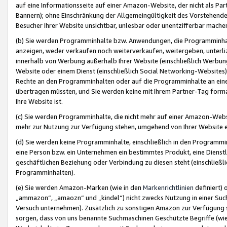
auf eine Informationsseite auf einer Amazon-Website, der nicht als Part
Bannern); ohne Einschränkung der Allgemeingültigkeit des Vorstehende
Besucher Ihrer Website unsichtbar, unlesbar oder unentzifferbar mache
(b) Sie werden Programminhalte bzw. Anwendungen, die Programminhalt
anzeigen, weder verkaufen noch weiterverkaufen, weitergeben, unterli
innerhalb von Werbung außerhalb Ihrer Website (einschließlich Werbun
Website oder einem Dienst (einschließlich Social Networking-Website
Rechte an den Programminhalten oder auf die Programminhalte an eine a
übertragen müssten, und Sie werden keine mit Ihrem Partner-Tag formati
Ihre Website ist.
(c) Sie werden Programminhalte, die nicht mehr auf einer Amazon-Websit
mehr zur Nutzung zur Verfügung stehen, umgehend von Ihrer Website e
(d) Sie werden keine Programminhalte, einschließlich in den Programmin
eine Person bzw. ein Unternehmen ein bestimmtes Produkt, eine Dienstle
geschäftlichen Beziehung oder Verbindung zu diesen steht (einschließli
Programminhalten).
(e) Sie werden Amazon-Marken (wie in den
Markenrichtlinien
definiert) 
„ammazon“, „amaozn“ und „kindel“) nicht zwecks Nutzung in einer Suc
Versuch unternehmen). Zusätzlich zu sonstigen Amazon zur Verfügung 
sorgen, dass von uns benannte Suchmaschinen Geschützte Begriffe (wie 