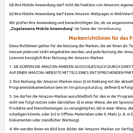
(d) Ihre Mobile Anwendung darf nicht die Funktion von Amazons eige
(e) Ihre Mobile Anwendung darf keine Amazon-Webpages in WebView 
Wir prüfen Ihre Anwendung und benachrichtigen Sie, ob sie angenomm
„
Zugelassene Mobile Anwendung
“ im Sinne der
Vereinbarung
.
Markenrichtlinien für das 
Diese Richtlinien gelten für die Nutzung der Marken, die wir Ihnen als 
müssen jederzeit strikt eingehalten werden, und jede Nutzung der Ama
Lizenzen bezüglich Ihrer Nutzung der Amazon-Marken.
1. SIE DÜRFEN DIE AMAZON-MARKEN AUSSCHLIESSLICH DURCH DARS
AUF EINER AMAZON-WEBSITE MITTELS EINES ENTSPRECHENDEN PART
2. Ihre Nutzung der Amazon-Marken muss (i) im Einklang mit der aktuells
Programmdokumentation (wie im
Vergütungskatalog
definiert) erfolg
3. Sie dürfen die Amazon-Marken ausschließlich für den in der Progr
nicht wie folgt nutzen oder darstellen: (i) in einer Weise, die ein Spo
Produkte und Dienstleistungen zu verunglimpfen, (iii) in einer Weise
schädigen könnte, oder (iv) in Offline-Materialien oder E-Mails (z. B.
Dokumenten oder mündlicher Werbung).
4. Wir werden Ihnen ein Bild bzw. Bilder der Amazon-Marken zur Verfüg