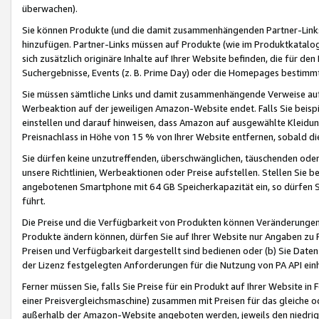
überwachen).
Sie können Produkte (und die damit zusammenhängenden Partner-Links)
hinzufügen. Partner-Links müssen auf Produkte (wie im Produktkatalog de
sich zusätzlich originäre Inhalte auf Ihrer Website befinden, die für 
Suchergebnisse, Events (z. B. Prime Day) oder die Homepages bestimmte
Sie müssen sämtliche Links und damit zusammenhängende Verweise auf z
Werbeaktion auf der jeweiligen Amazon-Website endet. Falls Sie beisp
einstellen und darauf hinweisen, dass Amazon auf ausgewählte Kleidun
Preisnachlass in Höhe von 15 % von Ihrer Website entfernen, sobald di
Sie dürfen keine unzutreffenden, überschwänglichen, täuschenden od
unsere Richtlinien, Werbeaktionen oder Preise aufstellen. Stellen Sie 
angebotenen Smartphone mit 64 GB Speicherkapazität ein, so dürfen S
führt.
Die Preise und die Verfügbarkeit von Produkten können Veränderungen 
Produkte ändern können, dürfen Sie auf Ihrer Website nur Angaben zu P
Preisen und Verfügbarkeit dargestellt sind bedienen oder (b) Sie Daten
der Lizenz festgelegten Anforderungen für die Nutzung von PA API einh
Ferner müssen Sie, falls Sie Preise für ein Produkt auf Ihrer Website in 
einer Preisvergleichsmaschine) zusammen mit Preisen für das gleiche o
außerhalb der Amazon-Website angeboten werden, jeweils den niedrigst