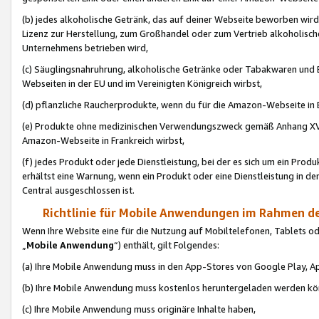
(b) jedes alkoholische Getränk, das auf deiner Webseite beworben wird
Lizenz zur Herstellung, zum Großhandel oder zum Vertrieb alkoholisch
Unternehmens betrieben wird,
(c) Säuglingsnahruhrung, alkoholische Getränke oder Tabakwaren und E
Webseiten in der EU und im Vereinigten Königreich wirbst,
(d) pflanzliche Raucherprodukte, wenn du für die Amazon-Webseite in B
(e) Produkte ohne medizinischen Verwendungszweck gemäß Anhang XVI 
Amazon-Webseite in Frankreich wirbst,
(f) jedes Produkt oder jede Dienstleistung, bei der es sich um ein Prod
erhältst eine Warnung, wenn ein Produkt oder eine Dienstleistung in de
Central ausgeschlossen ist.
Richtlinie für Mobile Anwendungen im Rahmen de
Wenn Ihre Website eine für die Nutzung auf Mobiltelefonen, Tablets 
„
Mobile Anwendung
“) enthält, gilt Folgendes:
(a) Ihre Mobile Anwendung muss in den App-Stores von Google Play, A
(b) Ihre Mobile Anwendung muss kostenlos heruntergeladen werden könn
(c) Ihre Mobile Anwendung muss originäre Inhalte haben,