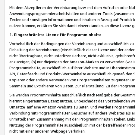
Mit dem Akzeptieren der Vereinbarung bzw. mit dem Aufrufen oder Nutz
Anwendungsprogrammierschnittstellen und anderer Tools (zusammen die
Texten und sonstigen Informationen und Inhalten in Bezug auf Produkte
nutzen können, erklären Sie sich damit einverstanden, an diese Lizenz 
1. Eingeschränkte Lizenz für Programminhalte
Vorbehaltlich der Bedingungen der Vereinbarung und ausschließlich z
Einhaltung der Vereinbarung (einschließlich dieser Lizenz und der ande
nicht übertragbare, nicht unterlizenzierbare, nicht exklusive, gebühren
anzuzeigen; (b) nur diejenigen der Amazon-Marken zu verwenden (wie in 
Programminhalte, ausschließlich auf Ihrer Website und in Übereinstimmu
API, Datenfeeds und Produkt-Werbeinhalte ausschließlich gemäß den Spe
Kopieren oder andere Verwenden von Programminhalten zugunsten Dri
Sammeln und Extrahieren von Daten. Zur Klarstellung: Zu den Program
Sie werden Programminhalte ausschließlich nach Maßgabe der Besti
hiermit eingeräumten Lizenz nutzen. Unbeschadet des Vorstehenden we
Umsätze auf eine Amazon-Website zu leiten, und werden Programminhal
Verbindung mit Programminhalten Besucher auf andere Websites als ein
unmittelbarem Zusammenhang mit den Programminhalten stehen, Links z
Nutzung der Programminhalte ausschließlich mit der betreffenden Pr
nicht mit einer anderen Webpage verlinken.