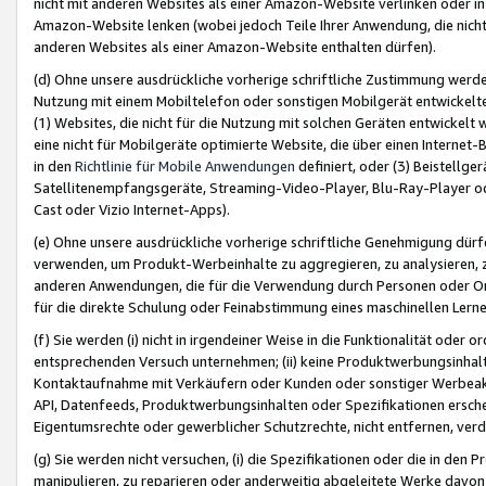
nicht mit anderen Websites als einer Amazon-Website verlinken oder i
Amazon-Website lenken (wobei jedoch Teile Ihrer Anwendung, die nich
anderen Websites als einer Amazon-Website enthalten dürfen).
(d) Ohne unsere ausdrückliche vorherige schriftliche Zustimmung werd
Nutzung mit einem Mobiltelefon oder sonstigen Mobilgerät entwickelt
(1) Websites, die nicht für die Nutzung mit solchen Geräten entwickelt
eine nicht für Mobilgeräte optimierte Website, die über einen Interne
in den
Richtlinie für Mobile Anwendungen
definiert, oder (3) Beistellge
Satellitenempfangsgeräte, Streaming-Video-Player, Blu-Ray-Player ode
Cast oder Vizio Internet-Apps).
(e) Ohne unsere ausdrückliche vorherige schriftliche Genehmigung dürfe
verwenden, um Produkt-Werbeinhalte zu aggregieren, zu analysieren, 
anderen Anwendungen, die für die Verwendung durch Personen oder Or
für die direkte Schulung oder Feinabstimmung eines maschinellen Lern
(f) Sie werden (i) nicht in irgendeiner Weise in die Funktionalität ode
entsprechenden Versuch unternehmen; (ii) keine Produktwerbungsinha
Kontaktaufnahme mit Verkäufern oder Kunden oder sonstiger Werbeaktiv
API, Datenfeeds, Produktwerbungsinhalten oder Spezifikationen erschei
Eigentumsrechte oder gewerblicher Schutzrechte, nicht entfernen, verd
(g) Sie werden nicht versuchen, (i) die Spezifikationen oder die in de
manipulieren, zu reparieren oder anderweitig abgeleitete Werke davon z