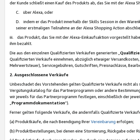
der Kunde schließt einen Kauf des Produkts ab, das Sie mit der Alexa 
C. über Alexa, oder
D. indem er das Produkt innerhalb der Skills Session in den Waren
seiner erstmaligen Teilnahme an der Alexa Shopping Action abschlie
iii. das Produkt, das Sie mit der Alexa-Einkaufsaktion vorgestellt ha
ihm bezahlt.
Die aus den einzelnen Qualifizierten Verkäufen generierten „
Qualifizi
Qualifizierten Verkäufe einnehmen, abzüglich etwaiger Versandkosten
Mehrwertsteuer), Servicegebühren, Gutschriften, Preisnachlässe, Bear
2. Ausgeschlossene Verkäufe
Unbeschadet des Vorstehenden gelten Qualifizierte Verkäufe nicht als
Vergütungskatalog für das Partnerprogramm oder andere Bestimmungen,
wir jeweils für das Partnerprogramm festlegen, einschließlich der jewe
„
Programmdokumentation
“).
Ferner gelten folgende Verkäufe, die andernfalls Qualifizierte Verkä
(a) Produktkäufe, die nach Beendigung Ihrer
Vereinbarung
erfolgen;
(b) Produktbestellungen, bei denen eine Stornierung, Rückgabe oder R