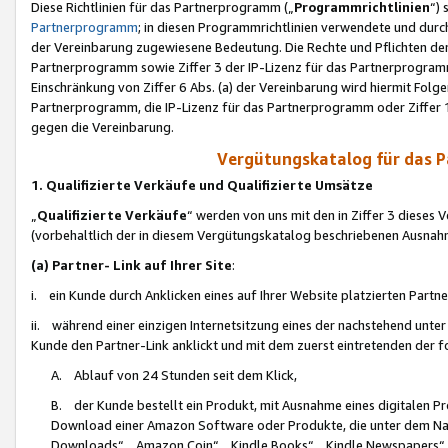
Diese Richtlinien für das Partnerprogramm („
Programmrichtlinien
“)
Partnerprogramm
; in diesen Programmrichtlinien verwendete und durch
der Vereinbarung zugewiesene Bedeutung. Die Rechte und Pflichten de
Partnerprogramm sowie Ziffer 3 der IP-Lizenz für das Partnerprogram
Einschränkung von Ziffer 6 Abs. (a) der Vereinbarung wird hiermit Fol
Partnerprogramm, die IP-Lizenz für das Partnerprogramm oder Ziffer 1
gegen die Vereinbarung.
Vergütungskatalog für das 
1. Qualifizierte Verkäufe und Qualifizierte Umsätze
„
Qualifizierte Verkäufe
“ werden von uns mit den in Ziffer 3 diese
(vorbehaltlich der in diesem Vergütungskatalog beschriebenen Ausnah
(a) Partner- Link auf Ihrer Site
:
i. ein Kunde durch Anklicken eines auf Ihrer Website platzierten Part
ii. während einer einzigen Internetsitzung eines der nachstehend unter (i)
Kunde den Partner-Link anklickt und mit dem zuerst eintretenden der f
A. Ablauf von 24 Stunden seit dem Klick,
B. der Kunde bestellt ein Produkt, mit Ausnahme eines digitalen P
Download einer Amazon Software oder Produkte, die unter dem N
Downloads“, „Amazon Coin“, „Kindle Books“, „Kindle Newspapers“, „