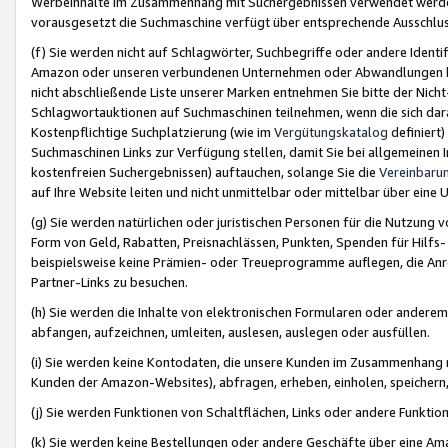
Werbeinhalte im Zusammenhang mit Suchergebnissen verwendet werden,
vorausgesetzt die Suchmaschine verfügt über entsprechende Ausschlu
(f) Sie werden nicht auf Schlagwörter, Suchbegriffe oder andere Ident
Amazon oder unseren verbundenen Unternehmen oder Abwandlungen bzw
nicht abschließende Liste unserer Marken entnehmen Sie bitte der Nich
Schlagwortauktionen auf Suchmaschinen teilnehmen, wenn die sich da
Kostenpflichtige Suchplatzierung (wie im
Vergütungskatalog
definiert
Suchmaschinen Links zur Verfügung stellen, damit Sie bei allgemeinen I
kostenfreien Suchergebnissen) auftauchen, solange Sie die
Vereinbaru
auf Ihre Website leiten und nicht unmittelbar oder mittelbar über eine
(g) Sie werden natürlichen oder juristischen Personen für die Nutzung 
Form von Geld, Rabatten, Preisnachlässen, Punkten, Spenden für Hilfs
beispielsweise keine Prämien- oder Treueprogramme auflegen, die Anrei
Partner-Links zu besuchen.
(h) Sie werden die Inhalte von elektronischen Formularen oder anderem M
abfangen, aufzeichnen, umleiten, auslesen, auslegen oder ausfüllen.
(i) Sie werden keine Kontodaten, die unsere Kunden im Zusammenhang 
Kunden der Amazon-Websites), abfragen, erheben, einholen, speichern,
(j) Sie werden Funktionen von Schaltflächen, Links oder andere Funkti
(k) Sie werden keine Bestellungen oder andere Geschäfte über eine Ama