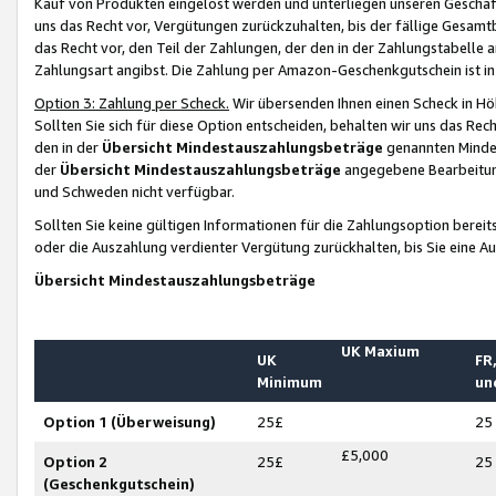
Kauf von Produkten eingelöst werden und unterliegen unseren Geschäf
uns das Recht vor, Vergütungen zurückzuhalten, bis der fällige Gesamt
das Recht vor, den Teil der Zahlungen, der den in der Zahlungstabelle 
Zahlungsart angibst. Die Zahlung per Amazon-Geschenkgutschein ist in
Option 3: Zahlung per Scheck.
Wir übersenden Ihnen einen Scheck in Höh
Sollten Sie sich für diese Option entscheiden, behalten wir uns das Rec
den in der
Übersicht Mindestauszahlungsbeträge
genannten Mindest
der
Übersicht Mindestauszahlungsbeträge
angegebene Bearbeitung
und Schweden nicht verfügbar.
Sollten Sie keine gültigen Informationen für die Zahlungsoption bereit
oder die Auszahlung verdienter Vergütung zurückhalten, bis Sie eine A
Übersicht Mindestauszahlungsbeträge
UK Maxium
UK
FR,
Minimum
un
Option 1 (Überweisung)
25£
25
£5,000
Option 2
25£
25
(Geschenkgutschein)