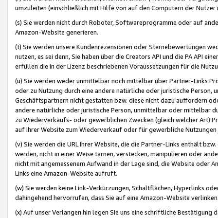
umzuleiten (einschließlich mit Hilfe von auf den Computern der Nutzer i
(s) Sie werden nicht durch Roboter, Softwareprogramme oder auf andere
Amazon-Website generieren.
(t) Sie werden unsere Kundenrezensionen oder Sternebewertungen wed
nutzen, es sei denn, Sie haben über die Creators API und die PA API e
erfüllen die in der Lizenz beschriebenen Voraussetzungen für die Nutzu
(u) Sie werden weder unmittelbar noch mittelbar über Partner-Links P
oder zu Nutzung durch eine andere natürliche oder juristische Person,
Geschäftspartnern nicht gestatten bzw. diese nicht dazu auffordern od
andere natürliche oder juristische Person, unmittelbar oder mittelbar
zu Wiederverkaufs- oder gewerblichen Zwecken (gleich welcher Art) 
auf Ihrer Website zum Wiederverkauf oder für gewerbliche Nutzungen 
(v) Sie werden die URL Ihrer Website, die die Partner-Links enthält b
werden, nicht in einer Weise tarnen, verstecken, manipulieren oder and
nicht mit angemessenem Aufwand in der Lage sind, die Website oder A
Links eine Amazon-Website aufruft.
(w) Sie werden keine Link-Verkürzungen, Schaltflächen, Hyperlinks ode
dahingehend hervorrufen, dass Sie auf eine Amazon-Website verlinken
(x) Auf unser Verlangen hin legen Sie uns eine schriftliche Bestätigung