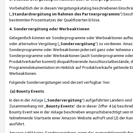
Vorbehaltlich der in diesem Vergütungskatalog beschriebenen Einschr
(„
Standardvergütung im Rahmen des Partnerprogramms
“) besc
bestimmten Prozentsatzes der Qualifizierten Erlöse.
4. Sondervergütung oder Werbeaktionen
Gelegentlich können wir Sonderprogramme oder Werbeaktionen auflegen,
oder alternative Vergütung („
Sondervergütung
”) zu verdienen. Amazo
Sonderprogramme oder Werbeaktionen jederzeit ganz oder teilweise einz
Sonderprogramme oder Werbeaktionen (auch Sonderprogramme oder We
Produktverkäufen kommt) disqualifizierende Ausschlusstatbestände, di
Programmdokumentation im Hinblick auf Produktverkäufe geltende E
Werbeaktionen.
Folgende Sondervergütungen sind derzeit verfügbar:
hier
.
(a) Bounty Events
In den in der
Anlage
(„
Sondervergütung
“) aufgeführten Ländern sind
Zusammenhang mit „
Bounty Events
“ die in dieser Ziffer 4 (a) besch
Bounty Event wie in der Anlage beschrieben anspruchsberechtigt sein mu
teilnehmende Startseite einer Amazon-Website aufruft und (2) der Kun
ausführt.
Amazon zahlt keine Sondervergütung, wenn das zugrundeliegende Boun