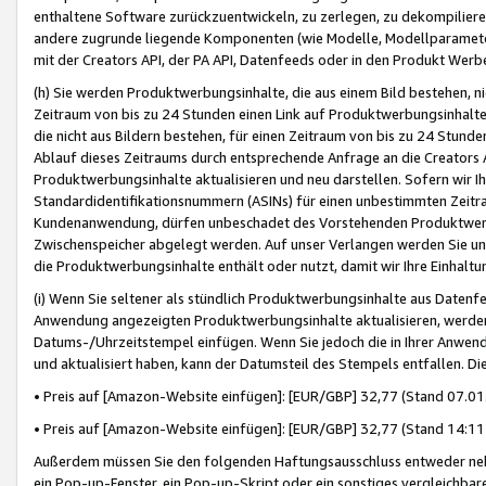
enthaltene Software zurückzuentwickeln, zu zerlegen, zu dekompilier
andere zugrunde liegende Komponenten (wie Modelle, Modellparameter
mit der Creators API, der PA API, Datenfeeds oder in den Produkt Werb
(h) Sie werden Produktwerbungsinhalte, die aus einem Bild bestehen, ni
Zeitraum von bis zu 24 Stunden einen Link auf Produktwerbungsinhalte
die nicht aus Bildern bestehen, für einen Zeitraum von bis zu 24 Stund
Ablauf dieses Zeitraums durch entsprechende Anfrage an die Creators 
Produktwerbungsinhalte aktualisieren und neu darstellen. Sofern wir Ih
Standardidentifikationsnummern (ASINs) für einen unbestimmten Zeitra
Kundenanwendung, dürfen unbeschadet des Vorstehenden Produktwerbu
Zwischenspeicher abgelegt werden. Auf unser Verlangen werden Sie un
die Produktwerbungsinhalte enthält oder nutzt, damit wir Ihre Einhalt
(i) Wenn Sie seltener als stündlich Produktwerbungsinhalte aus Datenfe
Anwendung angezeigten Produktwerbungsinhalte aktualisieren, werden 
Datums-/Uhrzeitstempel einfügen. Wenn Sie jedoch die in Ihrer Anwe
und aktualisiert haben, kann der Datumsteil des Stempels entfallen. Dies
• Preis auf [Amazon-Website einfügen]: [EUR/GBP] 32,77 (Stand 07.01.
• Preis auf [Amazon-Website einfügen]: [EUR/GBP] 32,77 (Stand 14:11 
Außerdem müssen Sie den folgenden Haftungsausschluss entweder neb
ein Pop-up-Fenster, ein Pop-up-Skript oder ein sonstiges vergleichba