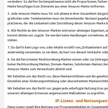
verändern. So dürfen Sie beispielsweise nicht die Proportionen, Farb
Marke hinzufügen bzw. Elemente aus einer Amazon-Marke entfernen.
5. Jede Amazon-Marke muss für sich alleine in ihrer Gesamtheit darge
grafischen oder Textelementen muss ein hinreichender Abstand gegebe
platzieren, der die Lesbarkeit oder Darstellung dieser Amazon-Marke b
6. Alle Rechte an den Amazon-Marken sind unser alleiniges Eigentum, 
kommt alleine uns zugute. Sie werden keine Handlungen vornehmen, 
stehen.
7. Du darfst kein Logo von, oder Inhalte erstellt von,
Drittanbietern au
anderweitig verwenden, es sei denn, du hast von diesem Verkäufer oder
8. Sie dürfen in keiner Rechtsordnung Marken nutzen oder zur Eintragu
keiner Rechtsordnung Marken, Domain-Namen, Subdomain-Namen, Benu
Amazon-Marke zum Verwechseln ähnlich sind.
Wir behalten uns das Recht vor, diese Markenrichtlinien und die gene
Einstellen einer Änderungsmitteilung oder überarbeiteter Markenricht
Wir behalten uns das Recht vor, gegen jede unbefugte Nutzung bzw. jede 
unserem alleinigen Ermessen angemessene Maßnahmen zu ergreifen.
IP-Lizenz- und Nutzungsan
Diese Lizenz regelt Ihre Nutzung von Programminhalten im Zusammen