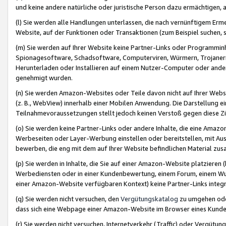
und keine andere natürliche oder juristische Person dazu ermächtigen, a
(l) Sie werden alle Handlungen unterlassen, die nach vernünftigem Erme
Website, auf der Funktionen oder Transaktionen (zum Beispiel suchen, s
(m) Sie werden auf Ihrer Website keine Partner-Links oder Programmin
Spionagesoftware, Schadsoftware, Computerviren, Würmern, Trojaner
Herunterladen oder Installieren auf einem Nutzer-Computer oder ande
genehmigt wurden.
(n) Sie werden Amazon-Websites oder Teile davon nicht auf Ihrer Websi
(z. B., WebView) innerhalb einer Mobilen Anwendung. Die Darstellung ein
Teilnahmevoraussetzungen stellt jedoch keinen Verstoß gegen diese Zif
(o) Sie werden keine Partner-Links oder andere Inhalte, die eine Am
Werbeseiten oder Layer-Werbung einstellen oder bereitstellen, mit Au
bewerben, die eng mit dem auf Ihrer Website befindlichen Material z
(p) Sie werden in Inhalte, die Sie auf einer Amazon-Website platzier
Werbediensten oder in einer Kundenbewertung, einem Forum, einem Wun
einer Amazon-Website verfügbaren Kontext) keine Partner-Links integr
(q) Sie werden nicht versuchen, den
Vergütungskatalog
zu umgehen oder
dass sich eine Webpage einer Amazon-Website im Browser eines Kunden 
(r) Sie werden nicht versuchen, Internetverkehr (Traffic) oder Vergü