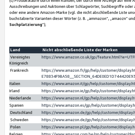
(c) Produktkäufe durch einen Kunden, der durch eine Anzeige auf eine 
Ausschreibungen und Auktionen über Schlagwörter, Suchbegriffe oder 
oder eine andere Amazon-Marke (vgl. die nicht abschließende Liste un
buchstabierte Varianten dieser Wörter (z. B. „ammazon“, „amaozn“ und „
Suchplatzierung
”);
Land
Nicht abschließende Liste der Marken
Vereinigtes
https://www.amazon.co.uk/gp/feature.html?ie=U
Königreich
Frankreich
https://www.amazon.fr/gp/help/customer/displa
E78834F9BA58__SECTION_64DE0ED1D744420E9
Italien
https://www.amazon.it/gp/help/customer/display
Irland
https://www.amazon.ie/gp/help/customer/displa
Niederlande
https://www.amazon.nl/gp/help/customer/display
Spanien
https://www.amazon.es/gp/help/customer/display
Deutschland
https://www.amazon.de/gp/help/customer/displa
Schweden
https://www.amazon.de/gp/help/customer/displa
Polen
https://www.amazon.pl/gp/help/customer/display
Belgien
https://www.amazon.com.be/gp/help/customer/d