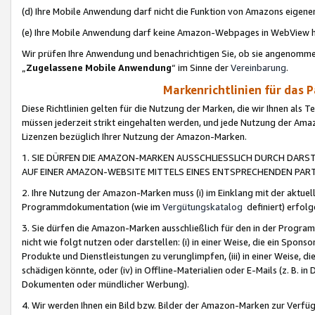
(d) Ihre Mobile Anwendung darf nicht die Funktion von Amazons eige
(e) Ihre Mobile Anwendung darf keine Amazon-Webpages in WebView 
Wir prüfen Ihre Anwendung und benachrichtigen Sie, ob sie angenomm
„
Zugelassene Mobile Anwendung
“ im Sinne der
Vereinbarung
.
Markenrichtlinien für das 
Diese Richtlinien gelten für die Nutzung der Marken, die wir Ihnen als 
müssen jederzeit strikt eingehalten werden, und jede Nutzung der Ama
Lizenzen bezüglich Ihrer Nutzung der Amazon-Marken.
1. SIE DÜRFEN DIE AMAZON-MARKEN AUSSCHLIESSLICH DURCH DARS
AUF EINER AMAZON-WEBSITE MITTELS EINES ENTSPRECHENDEN PART
2. Ihre Nutzung der Amazon-Marken muss (i) im Einklang mit der aktuells
Programmdokumentation (wie im
Vergütungskatalog
definiert) erfolg
3. Sie dürfen die Amazon-Marken ausschließlich für den in der Progr
nicht wie folgt nutzen oder darstellen: (i) in einer Weise, die ein Spo
Produkte und Dienstleistungen zu verunglimpfen, (iii) in einer Weise
schädigen könnte, oder (iv) in Offline-Materialien oder E-Mails (z. B.
Dokumenten oder mündlicher Werbung).
4. Wir werden Ihnen ein Bild bzw. Bilder der Amazon-Marken zur Verfüg