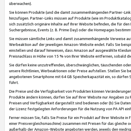
überwachen).
Sie können Produkte (und die damit zusammenhängenden Partner-Links)
hinzufügen. Partner-Links müssen auf Produkte (wie im Produktkatalog de
sich zusätzlich originäre Inhalte auf Ihrer Website befinden, die für 
Suchergebnisse, Events (z. B. Prime Day) oder die Homepages bestimmte
Sie müssen sämtliche Links und damit zusammenhängende Verweise auf z
Werbeaktion auf der jeweiligen Amazon-Website endet. Falls Sie beisp
einstellen und darauf hinweisen, dass Amazon auf ausgewählte Kleidun
Preisnachlass in Höhe von 15 % von Ihrer Website entfernen, sobald di
Sie dürfen keine unzutreffenden, überschwänglichen, täuschenden od
unsere Richtlinien, Werbeaktionen oder Preise aufstellen. Stellen Sie 
angebotenen Smartphone mit 64 GB Speicherkapazität ein, so dürfen S
führt.
Die Preise und die Verfügbarkeit von Produkten können Veränderungen 
Produkte ändern können, dürfen Sie auf Ihrer Website nur Angaben zu P
Preisen und Verfügbarkeit dargestellt sind bedienen oder (b) Sie Daten
der Lizenz festgelegten Anforderungen für die Nutzung von PA API einh
Ferner müssen Sie, falls Sie Preise für ein Produkt auf Ihrer Website in 
einer Preisvergleichsmaschine) zusammen mit Preisen für das gleiche o
außerhalb der Amazon-Website angeboten werden, jeweils den niedrigst