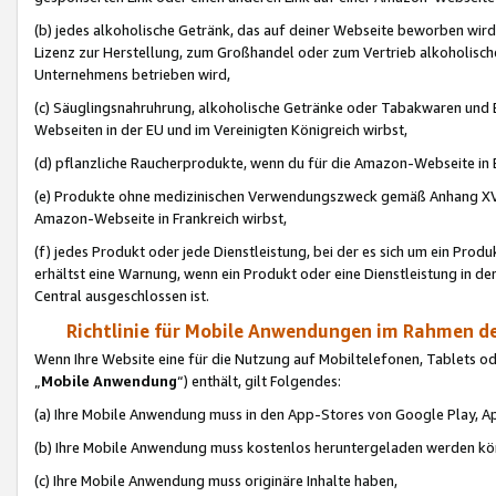
(b) jedes alkoholische Getränk, das auf deiner Webseite beworben wird
Lizenz zur Herstellung, zum Großhandel oder zum Vertrieb alkoholisch
Unternehmens betrieben wird,
(c) Säuglingsnahruhrung, alkoholische Getränke oder Tabakwaren und E
Webseiten in der EU und im Vereinigten Königreich wirbst,
(d) pflanzliche Raucherprodukte, wenn du für die Amazon-Webseite in B
(e) Produkte ohne medizinischen Verwendungszweck gemäß Anhang XVI 
Amazon-Webseite in Frankreich wirbst,
(f) jedes Produkt oder jede Dienstleistung, bei der es sich um ein Prod
erhältst eine Warnung, wenn ein Produkt oder eine Dienstleistung in de
Central ausgeschlossen ist.
Richtlinie für Mobile Anwendungen im Rahmen de
Wenn Ihre Website eine für die Nutzung auf Mobiltelefonen, Tablets 
„
Mobile Anwendung
“) enthält, gilt Folgendes:
(a) Ihre Mobile Anwendung muss in den App-Stores von Google Play, A
(b) Ihre Mobile Anwendung muss kostenlos heruntergeladen werden könn
(c) Ihre Mobile Anwendung muss originäre Inhalte haben,