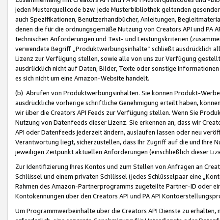
jeden Musterquellcode bzw. jede Musterbibliothek geltenden gesonder
auch Spezifikationen, Benutzerhandbücher, Anleitungen, Begleitmaterial
denen die für die ordnungsgemäße Nutzung von Creators API und PA A
technischen Anforderungen und Test- und Leistungskriterien (zusammen
verwendete Begriff „Produktwerbungsinhalte“ schließt ausdrücklich al
Lizenz zur Verfügung stellen, sowie alle von uns zur Verfügung gestel
ausdrücklich nicht auf Daten, Bilder, Texte oder sonstige Informatione
es sich nicht um eine Amazon-Website handelt.
(b) Abrufen von Produktwerbungsinhalten. Sie können Produkt-Werbein
ausdrückliche vorherige schriftliche Genehmigung erteilt haben, könn
wir über die Creators API Feeds zur Verfügung stellen. Wenn Sie Produk
Nutzung von Datenfeeds dieser Lizenz. Sie erkennen an, dass wir Creat
API oder Datenfeeds jederzeit ändern, auslaufen lassen oder neu veröffe
Verantwortung liegt, sicherzustellen, dass Ihr Zugriff auf die und Ihr
jeweiligen Zeitpunkt aktuellen Anforderungen (einschließlich dieser Liz
Zur Identifizierung Ihres Kontos und zum Stellen von Anfragen an Crea
Schlüssel und einem privaten Schlüssel (jedes Schlüsselpaar eine „Kon
Rahmen des Amazon-Partnerprogramms zugeteilte Partner-ID oder ein
Kontokennungen über den Creators API und PA API Kontoerstellungspro
Um Programmwerbeinhalte über die Creators API Dienste zu erhalten, m