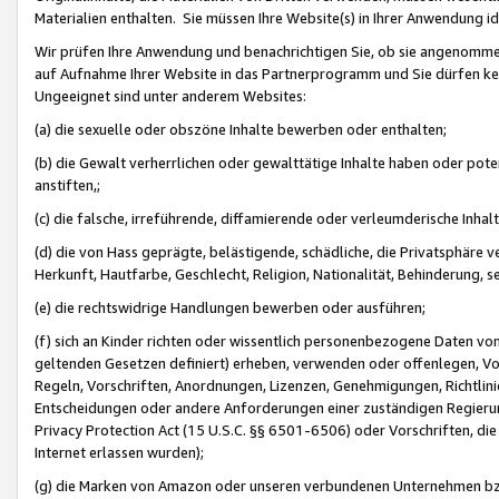
Materialien enthalten. Sie müssen Ihre Website(s) in Ihrer Anwendung ide
Wir prüfen Ihre Anwendung und benachrichtigen Sie, ob sie angenommen
auf Aufnahme Ihrer Website in das Partnerprogramm und Sie dürfen kei
Ungeeignet sind unter anderem Websites:
(a) die sexuelle oder obszöne Inhalte bewerben oder enthalten;
(b) die Gewalt verherrlichen oder gewalttätige Inhalte haben oder pot
anstiften,;
(c) die falsche, irreführende, diffamierende oder verleumderische Inha
(d) die von Hass geprägte, belästigende, schädliche, die Privatsphäre v
Herkunft, Hautfarbe, Geschlecht, Religion, Nationalität, Behinderung, 
(e) die rechtswidrige Handlungen bewerben oder ausführen;
(f) sich an Kinder richten oder wissentlich personenbezogene Daten vo
geltenden Gesetzen definiert) erheben, verwenden oder offenlegen, Vo
Regeln, Vorschriften, Anordnungen, Lizenzen, Genehmigungen, Richtlini
Entscheidungen oder andere Anforderungen einer zuständigen Regierung
Privacy Protection Act (15 U.S.C. §§ 6501-6506) oder Vorschriften, di
Internet erlassen wurden);
(g) die Marken von Amazon oder unseren verbundenen Unternehmen b