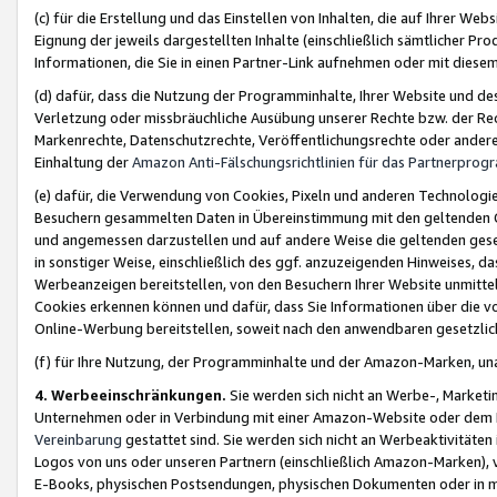
(c) für die Erstellung und das Einstellen von Inhalten, die auf Ihrer We
Eignung der jeweils dargestellten Inhalte (einschließlich sämtlicher 
Informationen, die Sie in einen Partner-Link aufnehmen oder mit diese
(d) dafür, dass die Nutzung der Programminhalte, Ihrer Website und des 
Verletzung oder missbräuchliche Ausübung unserer Rechte bzw. der Recht
Markenrechte, Datenschutzrechte, Veröffentlichungsrechte oder anderer
Einhaltung der
Amazon Anti-Fälschungsrichtlinien für das Partnerpro
(e) dafür, die Verwendung von Cookies, Pixeln und anderen Technologien
Besuchern gesammelten Daten in Übereinstimmung mit den geltenden Ge
und angemessen darzustellen und auf andere Weise die geltenden geset
in sonstiger Weise, einschließlich des ggf. anzuzeigenden Hinweises, d
Werbeanzeigen bereitstellen, von den Besuchern Ihrer Website unmitte
Cookies erkennen können und dafür, dass Sie Informationen über die v
Online-Werbung bereitstellen, soweit nach den anwendbaren gesetzlic
(f) für Ihre Nutzung, der Programminhalte und der Amazon-Marken, u
4. Werbeeinschränkungen.
Sie werden sich nicht an Werbe-, Market
Unternehmen oder in Verbindung mit einer Amazon-Website oder dem Pa
Vereinbarung
gestattet sind. Sie werden sich nicht an Werbeaktivitäten
Logos von uns oder unseren Partnern (einschließlich Amazon-Marken), 
E-Books, physischen Postsendungen, physischen Dokumenten oder in 