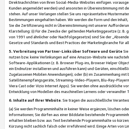
Direktnachrichten von Ihren Social-Media-Websites einfügen. vorausg
Kunden angemeldet werden) und ansonsten in Übereinstimmung mit der
stehen. Auf unser Verlangen stellen Sie uns repräsentative Mustermater
Bestimmungen eingehalten haben. Wir werden die Form und den Inhalt, di
Sie die Zertifizierung nicht in Übereinstimmung mit unserer Aufforderu
Klarstellung: (i) Für die Zwecke der geltenden Marketinggesetze (z. 
von 1991 und ähnlicher oder Nachfolgegesetze) sind Sie der „Absender“ j
Gesetze und Standards und Best Practices der Marketingbranche für 
5. Verbreitung von Partner-Links über Software und Geräte
Sie
nutzen bzw. keine Verlinkungen auf eine Amazon-Website wie nachsteh
Software-Applikationen (z. B. Browser Plug-ins, Browser Helper Objec
ein Endnutzer installieren und ausführen kann) und Geräten, einschlie
Zugelassenen Mobilen Anwendungen); oder (b) im Zusammenhang mit bzw.
Satellitenempfangsgeräte, Streaming-Video-Playern, Blu-Ray-Playern 
Viera Cast oder Vizio Internet Apps). Sie werden ohne ausdrückliche v
Entwicklung von Modellen des maschinellen Lernens oder verwandter 
6. Inhalte auf Ihrer Website
. Sie tragen die ausschließliche Verantwo
(a) Sie werden Programminhalte in keiner Weise ergänzen, löschen oder
Informationen; Sie dürfen aus einer Bilddatei bestehende Programminhal
erhalten bleiben bzw. aus Text bestehende Programminhalte so kürzen, 
Kürzung nicht sachlich falsch oder irreführend wird. Einige Arten von L