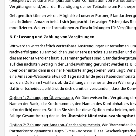
(beispielsweise durch Manipulation oder Kombination von Attributions-
Vergütungen und/oder der Beendigung deiner Teilnahme am Partnerp
Gelegentlich können wir die Möglichkeit unserer Partner, Standardv
einschränken. Amazon behält sich (ungeachtet etwaiger Fristen) das Re
modifizieren. Weitere Informationen zu Einschränkungen für Vergütung
6. Erfassung und Zahlung von Vergütungen
Wir werden wirtschaftlich vertretbare Anstrengungen unternehmen, um 
Nachverfolgung zu ermöglichen und unsere Berichte zu erstellen und di
diesem Monat verdient hast, zusammengefasst sind. Standardvergütung
auf den nächsten Betrag in der Landeswährung gerundet werden (z. B. C
über oder unter dem in deiner Preiskarte angegebenen Satz liegt. Wir
eine Amazon-Webseite etwa 60 Tage nach Ende jedes Kalendermonats, i
wurden. Du kannst wählen, ob du Zahlungen in einer anderen Währung
dafür entscheidest, erklärst du dich damit einverstanden, dass die K
Option 1: Zahlung per Überweisung.
Wir überweisen Ihre Vergütung dir
Namen der Bank, die Kontonummer, den Namen des Kontoinhabers bzw. a
erforderlich) nennen. Sollten Sie sich für diese Option entscheiden, be
fällige Gesamtbetrag den in der
Übersicht Mindestauszahlungsbet
Option 2: Zahlung per Amazon-Geschenkgutschein.
Wir übersenden Ihne
Partnerkonto genannte Haupt-E-Mail-Adresse. Diese Geschenkgutschei