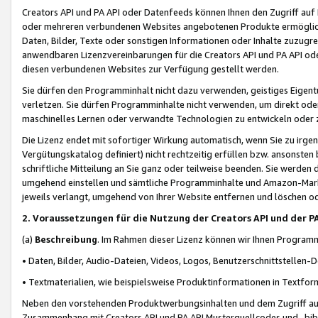
Creators API und PA API oder Datenfeeds können Ihnen den Zugriff auf D
oder mehreren verbundenen Websites angebotenen Produkte ermögliche
Daten, Bilder, Texte oder sonstigen Informationen oder Inhalte zuzugre
anwendbaren Lizenzvereinbarungen für die Creators API und PA API od
diesen verbundenen Websites zur Verfügung gestellt werden.
Sie dürfen den Programminhalt nicht dazu verwenden, geistiges Eigent
verletzen. Sie dürfen Programminhalte nicht verwenden, um direkt ode
maschinelles Lernen oder verwandte Technologien zu entwickeln oder zu
Die Lizenz endet mit sofortiger Wirkung automatisch, wenn Sie zu irg
Vergütungskatalog definiert) nicht rechtzeitig erfüllen bzw. ansonsten
schriftliche Mitteilung an Sie ganz oder teilweise beenden. Sie werden
umgehend einstellen und sämtliche Programminhalte und Amazon-Marke
jeweils verlangt, umgehend von Ihrer Website entfernen und löschen od
2. Voraussetzungen für die Nutzung der Creators API und der P
(a)
Beschreibung
. Im Rahmen dieser Lizenz können wir Ihnen Programmi
• Daten, Bilder, Audio-Dateien, Videos, Logos, Benutzerschnittstellen-
• Textmaterialien, wie beispielsweise Produktinformationen in Textfor
Neben den vorstehenden Produktwerbungsinhalten und dem Zugriff auf 
Zusammenhang mit Creators API und PA API Musterquellcodes und -bibli