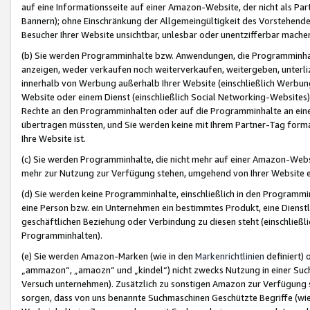
auf eine Informationsseite auf einer Amazon-Website, der nicht als Part
Bannern); ohne Einschränkung der Allgemeingültigkeit des Vorstehende
Besucher Ihrer Website unsichtbar, unlesbar oder unentzifferbar mache
(b) Sie werden Programminhalte bzw. Anwendungen, die Programminhalt
anzeigen, weder verkaufen noch weiterverkaufen, weitergeben, unterli
innerhalb von Werbung außerhalb Ihrer Website (einschließlich Werbun
Website oder einem Dienst (einschließlich Social Networking-Website
Rechte an den Programminhalten oder auf die Programminhalte an eine a
übertragen müssten, und Sie werden keine mit Ihrem Partner-Tag formati
Ihre Website ist.
(c) Sie werden Programminhalte, die nicht mehr auf einer Amazon-Websit
mehr zur Nutzung zur Verfügung stehen, umgehend von Ihrer Website e
(d) Sie werden keine Programminhalte, einschließlich in den Programmin
eine Person bzw. ein Unternehmen ein bestimmtes Produkt, eine Dienstle
geschäftlichen Beziehung oder Verbindung zu diesen steht (einschließli
Programminhalten).
(e) Sie werden Amazon-Marken (wie in den
Markenrichtlinien
definiert) 
„ammazon“, „amaozn“ und „kindel“) nicht zwecks Nutzung in einer Suc
Versuch unternehmen). Zusätzlich zu sonstigen Amazon zur Verfügung 
sorgen, dass von uns benannte Suchmaschinen Geschützte Begriffe (wie 