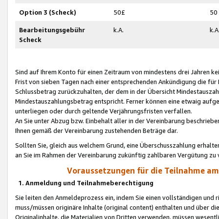
Option 3 (Scheck)
50£
50
Bearbeitungsgebühr
k.A.
k.A
Scheck
Sind auf Ihrem Konto für einen Zeitraum von mindestens drei Jahren kein
Frist von sieben Tagen nach einer entsprechenden Ankündigung die für
Schlussbetrag zurückzuhalten, der dem in der Übersicht Mindestausz
Mindestauszahlungsbetrag entspricht. Ferner können eine etwaig aufg
unterliegen oder durch geltende Verjährungsfristen verfallen.
An Sie unter Abzug bzw. Einbehalt aller in der Vereinbarung beschrieb
Ihnen gemäß der Vereinbarung zustehenden Beträge dar.
Sollten Sie, gleich aus welchem Grund, eine Überschusszahlung erhalte
an Sie im Rahmen der Vereinbarung zukünftig zahlbaren Vergütung zu 
Voraussetzungen für die Teilnahme a
1. Anmeldung und Teilnahmeberechtigung
Sie leiten den Anmeldeprozess ein, indem Sie einen vollständigen und 
muss/müssen originäre Inhalte (original content) enthalten und über d
Originalinhalte, die Materialien von Dritten verwenden, müssen wese