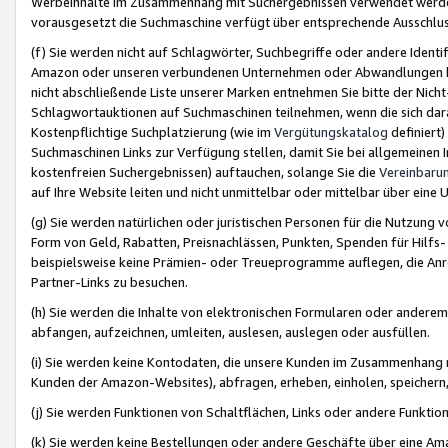
Werbeinhalte im Zusammenhang mit Suchergebnissen verwendet werden,
vorausgesetzt die Suchmaschine verfügt über entsprechende Ausschlu
(f) Sie werden nicht auf Schlagwörter, Suchbegriffe oder andere Ident
Amazon oder unseren verbundenen Unternehmen oder Abwandlungen bzw
nicht abschließende Liste unserer Marken entnehmen Sie bitte der Nich
Schlagwortauktionen auf Suchmaschinen teilnehmen, wenn die sich da
Kostenpflichtige Suchplatzierung (wie im
Vergütungskatalog
definiert
Suchmaschinen Links zur Verfügung stellen, damit Sie bei allgemeinen I
kostenfreien Suchergebnissen) auftauchen, solange Sie die
Vereinbaru
auf Ihre Website leiten und nicht unmittelbar oder mittelbar über eine
(g) Sie werden natürlichen oder juristischen Personen für die Nutzung 
Form von Geld, Rabatten, Preisnachlässen, Punkten, Spenden für Hilfs
beispielsweise keine Prämien- oder Treueprogramme auflegen, die Anrei
Partner-Links zu besuchen.
(h) Sie werden die Inhalte von elektronischen Formularen oder anderem M
abfangen, aufzeichnen, umleiten, auslesen, auslegen oder ausfüllen.
(i) Sie werden keine Kontodaten, die unsere Kunden im Zusammenhang 
Kunden der Amazon-Websites), abfragen, erheben, einholen, speichern,
(j) Sie werden Funktionen von Schaltflächen, Links oder andere Funkti
(k) Sie werden keine Bestellungen oder andere Geschäfte über eine Ama