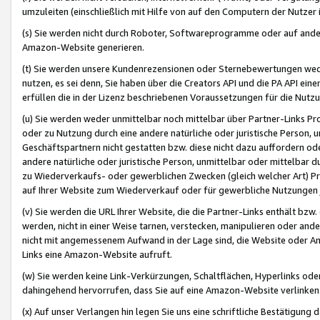
umzuleiten (einschließlich mit Hilfe von auf den Computern der Nutzer i
(s) Sie werden nicht durch Roboter, Softwareprogramme oder auf andere
Amazon-Website generieren.
(t) Sie werden unsere Kundenrezensionen oder Sternebewertungen wed
nutzen, es sei denn, Sie haben über die Creators API und die PA API e
erfüllen die in der Lizenz beschriebenen Voraussetzungen für die Nutzu
(u) Sie werden weder unmittelbar noch mittelbar über Partner-Links P
oder zu Nutzung durch eine andere natürliche oder juristische Person,
Geschäftspartnern nicht gestatten bzw. diese nicht dazu auffordern od
andere natürliche oder juristische Person, unmittelbar oder mittelbar
zu Wiederverkaufs- oder gewerblichen Zwecken (gleich welcher Art) 
auf Ihrer Website zum Wiederverkauf oder für gewerbliche Nutzungen 
(v) Sie werden die URL Ihrer Website, die die Partner-Links enthält b
werden, nicht in einer Weise tarnen, verstecken, manipulieren oder and
nicht mit angemessenem Aufwand in der Lage sind, die Website oder A
Links eine Amazon-Website aufruft.
(w) Sie werden keine Link-Verkürzungen, Schaltflächen, Hyperlinks ode
dahingehend hervorrufen, dass Sie auf eine Amazon-Website verlinken
(x) Auf unser Verlangen hin legen Sie uns eine schriftliche Bestätigung