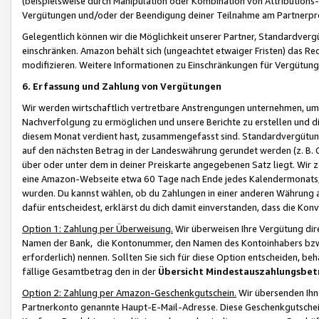
(beispielsweise durch Manipulation oder Kombination von Attributions-
Vergütungen und/oder der Beendigung deiner Teilnahme am Partnerp
Gelegentlich können wir die Möglichkeit unserer Partner, Standardv
einschränken. Amazon behält sich (ungeachtet etwaiger Fristen) das Re
modifizieren. Weitere Informationen zu Einschränkungen für Vergütung
6. Erfassung und Zahlung von Vergütungen
Wir werden wirtschaftlich vertretbare Anstrengungen unternehmen, um 
Nachverfolgung zu ermöglichen und unsere Berichte zu erstellen und di
diesem Monat verdient hast, zusammengefasst sind. Standardvergütung
auf den nächsten Betrag in der Landeswährung gerundet werden (z. B. C
über oder unter dem in deiner Preiskarte angegebenen Satz liegt. Wir
eine Amazon-Webseite etwa 60 Tage nach Ende jedes Kalendermonats, i
wurden. Du kannst wählen, ob du Zahlungen in einer anderen Währung
dafür entscheidest, erklärst du dich damit einverstanden, dass die K
Option 1: Zahlung per Überweisung.
Wir überweisen Ihre Vergütung dir
Namen der Bank, die Kontonummer, den Namen des Kontoinhabers bzw. a
erforderlich) nennen. Sollten Sie sich für diese Option entscheiden, be
fällige Gesamtbetrag den in der
Übersicht Mindestauszahlungsbet
Option 2: Zahlung per Amazon-Geschenkgutschein.
Wir übersenden Ihne
Partnerkonto genannte Haupt-E-Mail-Adresse. Diese Geschenkgutschei