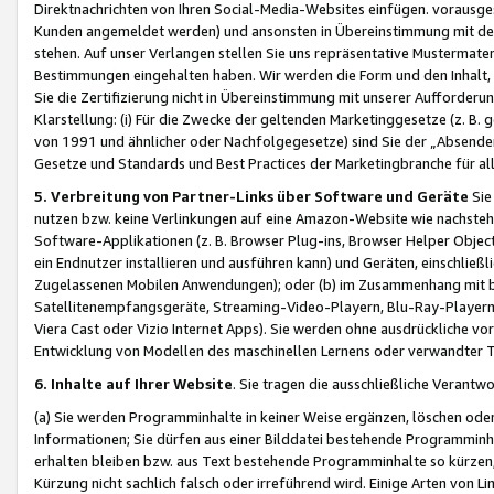
Direktnachrichten von Ihren Social-Media-Websites einfügen. vorausg
Kunden angemeldet werden) und ansonsten in Übereinstimmung mit der
stehen. Auf unser Verlangen stellen Sie uns repräsentative Mustermater
Bestimmungen eingehalten haben. Wir werden die Form und den Inhalt, di
Sie die Zertifizierung nicht in Übereinstimmung mit unserer Aufforderu
Klarstellung: (i) Für die Zwecke der geltenden Marketinggesetze (z. 
von 1991 und ähnlicher oder Nachfolgegesetze) sind Sie der „Absender“ j
Gesetze und Standards und Best Practices der Marketingbranche für 
5. Verbreitung von Partner-Links über Software und Geräte
Sie
nutzen bzw. keine Verlinkungen auf eine Amazon-Website wie nachsteh
Software-Applikationen (z. B. Browser Plug-ins, Browser Helper Objec
ein Endnutzer installieren und ausführen kann) und Geräten, einschlie
Zugelassenen Mobilen Anwendungen); oder (b) im Zusammenhang mit bzw.
Satellitenempfangsgeräte, Streaming-Video-Playern, Blu-Ray-Playern 
Viera Cast oder Vizio Internet Apps). Sie werden ohne ausdrückliche v
Entwicklung von Modellen des maschinellen Lernens oder verwandter 
6. Inhalte auf Ihrer Website
. Sie tragen die ausschließliche Verantwo
(a) Sie werden Programminhalte in keiner Weise ergänzen, löschen oder
Informationen; Sie dürfen aus einer Bilddatei bestehende Programminhal
erhalten bleiben bzw. aus Text bestehende Programminhalte so kürzen, 
Kürzung nicht sachlich falsch oder irreführend wird. Einige Arten von L