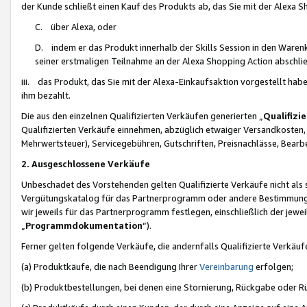
der Kunde schließt einen Kauf des Produkts ab, das Sie mit der Alexa 
C. über Alexa, oder
D. indem er das Produkt innerhalb der Skills Session in den Waren
seiner erstmaligen Teilnahme an der Alexa Shopping Action abschlie
iii. das Produkt, das Sie mit der Alexa-Einkaufsaktion vorgestellt ha
ihm bezahlt.
Die aus den einzelnen Qualifizierten Verkäufen generierten „
Qualifizi
Qualifizierten Verkäufe einnehmen, abzüglich etwaiger Versandkosten
Mehrwertsteuer), Servicegebühren, Gutschriften, Preisnachlässe, Bear
2. Ausgeschlossene Verkäufe
Unbeschadet des Vorstehenden gelten Qualifizierte Verkäufe nicht als
Vergütungskatalog für das Partnerprogramm oder andere Bestimmungen,
wir jeweils für das Partnerprogramm festlegen, einschließlich der jewe
„
Programmdokumentation
“).
Ferner gelten folgende Verkäufe, die andernfalls Qualifizierte Verkä
(a) Produktkäufe, die nach Beendigung Ihrer
Vereinbarung
erfolgen;
(b) Produktbestellungen, bei denen eine Stornierung, Rückgabe oder R