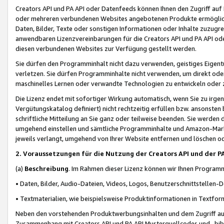
Creators API und PA API oder Datenfeeds können Ihnen den Zugriff auf D
oder mehreren verbundenen Websites angebotenen Produkte ermögliche
Daten, Bilder, Texte oder sonstigen Informationen oder Inhalte zuzugre
anwendbaren Lizenzvereinbarungen für die Creators API und PA API od
diesen verbundenen Websites zur Verfügung gestellt werden.
Sie dürfen den Programminhalt nicht dazu verwenden, geistiges Eigent
verletzen. Sie dürfen Programminhalte nicht verwenden, um direkt ode
maschinelles Lernen oder verwandte Technologien zu entwickeln oder zu
Die Lizenz endet mit sofortiger Wirkung automatisch, wenn Sie zu irg
Vergütungskatalog definiert) nicht rechtzeitig erfüllen bzw. ansonsten
schriftliche Mitteilung an Sie ganz oder teilweise beenden. Sie werden
umgehend einstellen und sämtliche Programminhalte und Amazon-Marke
jeweils verlangt, umgehend von Ihrer Website entfernen und löschen od
2. Voraussetzungen für die Nutzung der Creators API und der P
(a)
Beschreibung
. Im Rahmen dieser Lizenz können wir Ihnen Programmi
• Daten, Bilder, Audio-Dateien, Videos, Logos, Benutzerschnittstellen-
• Textmaterialien, wie beispielsweise Produktinformationen in Textfor
Neben den vorstehenden Produktwerbungsinhalten und dem Zugriff auf 
Zusammenhang mit Creators API und PA API Musterquellcodes und -bibli