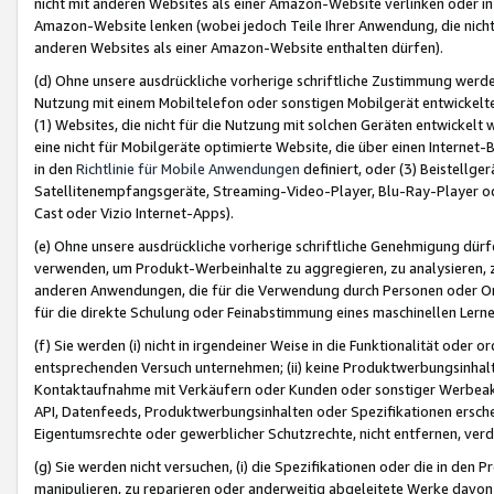
nicht mit anderen Websites als einer Amazon-Website verlinken oder i
Amazon-Website lenken (wobei jedoch Teile Ihrer Anwendung, die nich
anderen Websites als einer Amazon-Website enthalten dürfen).
(d) Ohne unsere ausdrückliche vorherige schriftliche Zustimmung werd
Nutzung mit einem Mobiltelefon oder sonstigen Mobilgerät entwickelt
(1) Websites, die nicht für die Nutzung mit solchen Geräten entwickelt
eine nicht für Mobilgeräte optimierte Website, die über einen Interne
in den
Richtlinie für Mobile Anwendungen
definiert, oder (3) Beistellge
Satellitenempfangsgeräte, Streaming-Video-Player, Blu-Ray-Player ode
Cast oder Vizio Internet-Apps).
(e) Ohne unsere ausdrückliche vorherige schriftliche Genehmigung dürfe
verwenden, um Produkt-Werbeinhalte zu aggregieren, zu analysieren, 
anderen Anwendungen, die für die Verwendung durch Personen oder Or
für die direkte Schulung oder Feinabstimmung eines maschinellen Lern
(f) Sie werden (i) nicht in irgendeiner Weise in die Funktionalität ode
entsprechenden Versuch unternehmen; (ii) keine Produktwerbungsinha
Kontaktaufnahme mit Verkäufern oder Kunden oder sonstiger Werbeaktiv
API, Datenfeeds, Produktwerbungsinhalten oder Spezifikationen erschei
Eigentumsrechte oder gewerblicher Schutzrechte, nicht entfernen, verd
(g) Sie werden nicht versuchen, (i) die Spezifikationen oder die in de
manipulieren, zu reparieren oder anderweitig abgeleitete Werke davon z