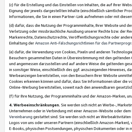
(c) für die Erstellung und das Einstellen von Inhalten, die auf Ihrer We
Eignung der jeweils dargestellten Inhalte (einschließlich sämtlicher 
Informationen, die Sie in einen Partner-Link aufnehmen oder mit diese
(d) dafür, dass die Nutzung der Programminhalte, Ihrer Website und des 
Verletzung oder missbräuchliche Ausübung unserer Rechte bzw. der Recht
Markenrechte, Datenschutzrechte, Veröffentlichungsrechte oder anderer
Einhaltung der
Amazon Anti-Fälschungsrichtlinien für das Partnerpro
(e) dafür, die Verwendung von Cookies, Pixeln und anderen Technologien
Besuchern gesammelten Daten in Übereinstimmung mit den geltenden Ge
und angemessen darzustellen und auf andere Weise die geltenden geset
in sonstiger Weise, einschließlich des ggf. anzuzeigenden Hinweises, d
Werbeanzeigen bereitstellen, von den Besuchern Ihrer Website unmitte
Cookies erkennen können und dafür, dass Sie Informationen über die v
Online-Werbung bereitstellen, soweit nach den anwendbaren gesetzlic
(f) für Ihre Nutzung, der Programminhalte und der Amazon-Marken, u
4. Werbeeinschränkungen.
Sie werden sich nicht an Werbe-, Market
Unternehmen oder in Verbindung mit einer Amazon-Website oder dem Pa
Vereinbarung
gestattet sind. Sie werden sich nicht an Werbeaktivitäten
Logos von uns oder unseren Partnern (einschließlich Amazon-Marken), 
E-Books, physischen Postsendungen, physischen Dokumenten oder in 