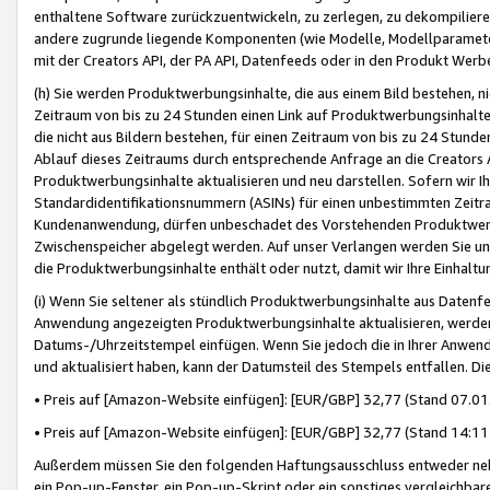
enthaltene Software zurückzuentwickeln, zu zerlegen, zu dekompilier
andere zugrunde liegende Komponenten (wie Modelle, Modellparameter
mit der Creators API, der PA API, Datenfeeds oder in den Produkt Werb
(h) Sie werden Produktwerbungsinhalte, die aus einem Bild bestehen, ni
Zeitraum von bis zu 24 Stunden einen Link auf Produktwerbungsinhalte
die nicht aus Bildern bestehen, für einen Zeitraum von bis zu 24 Stund
Ablauf dieses Zeitraums durch entsprechende Anfrage an die Creators 
Produktwerbungsinhalte aktualisieren und neu darstellen. Sofern wir Ih
Standardidentifikationsnummern (ASINs) für einen unbestimmten Zeitra
Kundenanwendung, dürfen unbeschadet des Vorstehenden Produktwerbu
Zwischenspeicher abgelegt werden. Auf unser Verlangen werden Sie un
die Produktwerbungsinhalte enthält oder nutzt, damit wir Ihre Einhalt
(i) Wenn Sie seltener als stündlich Produktwerbungsinhalte aus Datenfe
Anwendung angezeigten Produktwerbungsinhalte aktualisieren, werden 
Datums-/Uhrzeitstempel einfügen. Wenn Sie jedoch die in Ihrer Anwe
und aktualisiert haben, kann der Datumsteil des Stempels entfallen. Dies
• Preis auf [Amazon-Website einfügen]: [EUR/GBP] 32,77 (Stand 07.01.
• Preis auf [Amazon-Website einfügen]: [EUR/GBP] 32,77 (Stand 14:11 
Außerdem müssen Sie den folgenden Haftungsausschluss entweder neb
ein Pop-up-Fenster, ein Pop-up-Skript oder ein sonstiges vergleichba