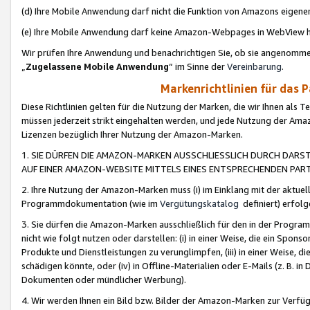
(d) Ihre Mobile Anwendung darf nicht die Funktion von Amazons eige
(e) Ihre Mobile Anwendung darf keine Amazon-Webpages in WebView 
Wir prüfen Ihre Anwendung und benachrichtigen Sie, ob sie angenomm
„
Zugelassene Mobile Anwendung
“ im Sinne der
Vereinbarung
.
Markenrichtlinien für das 
Diese Richtlinien gelten für die Nutzung der Marken, die wir Ihnen als 
müssen jederzeit strikt eingehalten werden, und jede Nutzung der Ama
Lizenzen bezüglich Ihrer Nutzung der Amazon-Marken.
1. SIE DÜRFEN DIE AMAZON-MARKEN AUSSCHLIESSLICH DURCH DARS
AUF EINER AMAZON-WEBSITE MITTELS EINES ENTSPRECHENDEN PART
2. Ihre Nutzung der Amazon-Marken muss (i) im Einklang mit der aktuells
Programmdokumentation (wie im
Vergütungskatalog
definiert) erfolg
3. Sie dürfen die Amazon-Marken ausschließlich für den in der Progr
nicht wie folgt nutzen oder darstellen: (i) in einer Weise, die ein Spo
Produkte und Dienstleistungen zu verunglimpfen, (iii) in einer Weise
schädigen könnte, oder (iv) in Offline-Materialien oder E-Mails (z. B.
Dokumenten oder mündlicher Werbung).
4. Wir werden Ihnen ein Bild bzw. Bilder der Amazon-Marken zur Verfüg