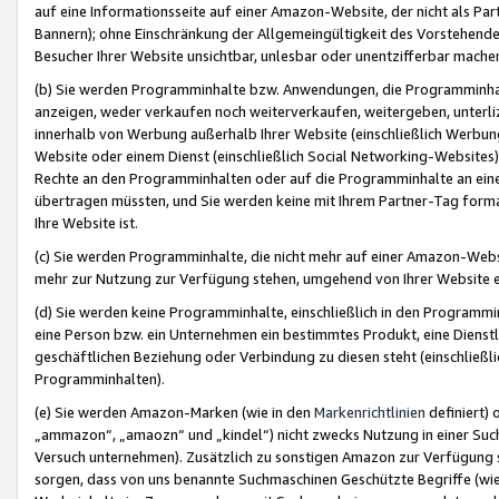
auf eine Informationsseite auf einer Amazon-Website, der nicht als Part
Bannern); ohne Einschränkung der Allgemeingültigkeit des Vorstehende
Besucher Ihrer Website unsichtbar, unlesbar oder unentzifferbar mache
(b) Sie werden Programminhalte bzw. Anwendungen, die Programminhalt
anzeigen, weder verkaufen noch weiterverkaufen, weitergeben, unterli
innerhalb von Werbung außerhalb Ihrer Website (einschließlich Werbun
Website oder einem Dienst (einschließlich Social Networking-Website
Rechte an den Programminhalten oder auf die Programminhalte an eine a
übertragen müssten, und Sie werden keine mit Ihrem Partner-Tag formati
Ihre Website ist.
(c) Sie werden Programminhalte, die nicht mehr auf einer Amazon-Websit
mehr zur Nutzung zur Verfügung stehen, umgehend von Ihrer Website e
(d) Sie werden keine Programminhalte, einschließlich in den Programmin
eine Person bzw. ein Unternehmen ein bestimmtes Produkt, eine Dienstle
geschäftlichen Beziehung oder Verbindung zu diesen steht (einschließli
Programminhalten).
(e) Sie werden Amazon-Marken (wie in den
Markenrichtlinien
definiert) 
„ammazon“, „amaozn“ und „kindel“) nicht zwecks Nutzung in einer Suc
Versuch unternehmen). Zusätzlich zu sonstigen Amazon zur Verfügung 
sorgen, dass von uns benannte Suchmaschinen Geschützte Begriffe (wie 