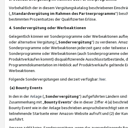
Vorbehaltlich der in diesem Vergütungskatalog beschriebenen Einschr
(„
Standardvergütung im Rahmen des Partnerprogramms
“) besc
bestimmten Prozentsatzes der Qualifizierten Erlöse.
4. Sondervergütung oder Werbeaktionen
Gelegentlich können wir Sonderprogramme oder Werbeaktionen auflegen,
oder alternative Vergütung („
Sondervergütung
”) zu verdienen. Amazo
Sonderprogramme oder Werbeaktionen jederzeit ganz oder teilweise einz
Sonderprogramme oder Werbeaktionen (auch Sonderprogramme oder We
Produktverkäufen kommt) disqualifizierende Ausschlusstatbestände, di
Programmdokumentation im Hinblick auf Produktverkäufe geltende E
Werbeaktionen.
Folgende Sondervergütungen sind derzeit verfügbar:
hier
.
(a) Bounty Events
In den in der
Anlage
(„
Sondervergütung
“) aufgeführten Ländern sind
Zusammenhang mit „
Bounty Events
“ die in dieser Ziffer 4 (a) besch
Bounty Event wie in der Anlage beschrieben anspruchsberechtigt sein mu
teilnehmende Startseite einer Amazon-Website aufruft und (2) der Kun
ausführt.
Amazon zahlt keine Sondervergütung, wenn das zugrundeliegende Boun