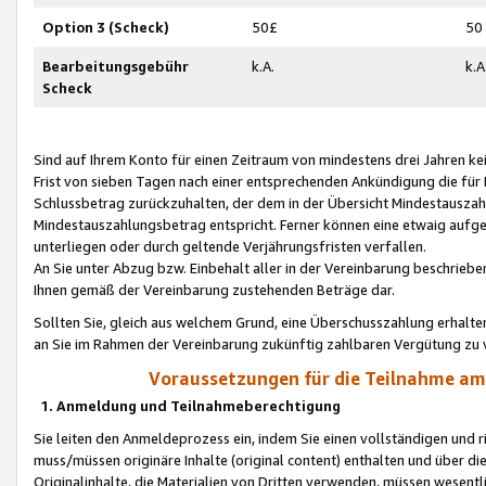
Option 3 (Scheck)
50£
50
Bearbeitungsgebühr
k.A.
k.A
Scheck
Sind auf Ihrem Konto für einen Zeitraum von mindestens drei Jahren kein
Frist von sieben Tagen nach einer entsprechenden Ankündigung die für
Schlussbetrag zurückzuhalten, der dem in der Übersicht Mindestausz
Mindestauszahlungsbetrag entspricht. Ferner können eine etwaig aufg
unterliegen oder durch geltende Verjährungsfristen verfallen.
An Sie unter Abzug bzw. Einbehalt aller in der Vereinbarung beschrieb
Ihnen gemäß der Vereinbarung zustehenden Beträge dar.
Sollten Sie, gleich aus welchem Grund, eine Überschusszahlung erhalte
an Sie im Rahmen der Vereinbarung zukünftig zahlbaren Vergütung zu 
Voraussetzungen für die Teilnahme a
1. Anmeldung und Teilnahmeberechtigung
Sie leiten den Anmeldeprozess ein, indem Sie einen vollständigen und 
muss/müssen originäre Inhalte (original content) enthalten und über d
Originalinhalte, die Materialien von Dritten verwenden, müssen wese