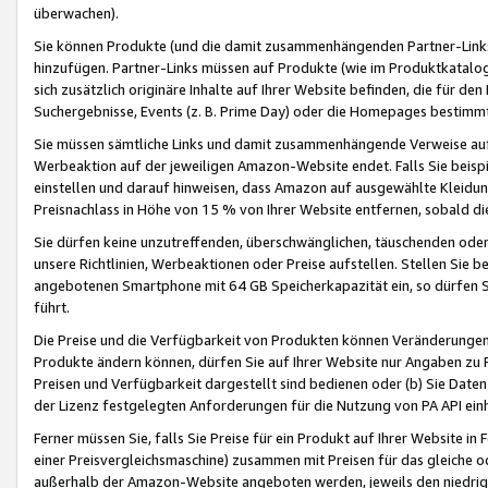
überwachen).
Sie können Produkte (und die damit zusammenhängenden Partner-Links)
hinzufügen. Partner-Links müssen auf Produkte (wie im Produktkatalog de
sich zusätzlich originäre Inhalte auf Ihrer Website befinden, die für 
Suchergebnisse, Events (z. B. Prime Day) oder die Homepages bestimmte
Sie müssen sämtliche Links und damit zusammenhängende Verweise auf z
Werbeaktion auf der jeweiligen Amazon-Website endet. Falls Sie beisp
einstellen und darauf hinweisen, dass Amazon auf ausgewählte Kleidun
Preisnachlass in Höhe von 15 % von Ihrer Website entfernen, sobald di
Sie dürfen keine unzutreffenden, überschwänglichen, täuschenden od
unsere Richtlinien, Werbeaktionen oder Preise aufstellen. Stellen Sie 
angebotenen Smartphone mit 64 GB Speicherkapazität ein, so dürfen S
führt.
Die Preise und die Verfügbarkeit von Produkten können Veränderungen 
Produkte ändern können, dürfen Sie auf Ihrer Website nur Angaben zu P
Preisen und Verfügbarkeit dargestellt sind bedienen oder (b) Sie Daten
der Lizenz festgelegten Anforderungen für die Nutzung von PA API einh
Ferner müssen Sie, falls Sie Preise für ein Produkt auf Ihrer Website in 
einer Preisvergleichsmaschine) zusammen mit Preisen für das gleiche o
außerhalb der Amazon-Website angeboten werden, jeweils den niedrigst