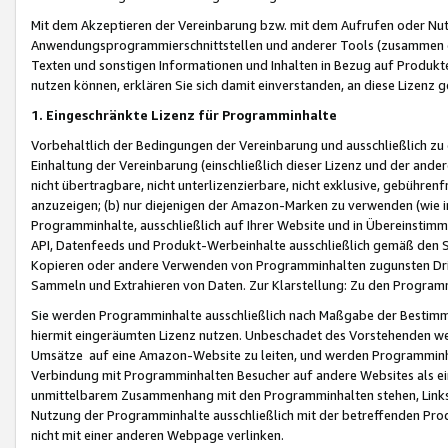
Mit dem Akzeptieren der Vereinbarung bzw. mit dem Aufrufen oder Nutz
Anwendungsprogrammierschnittstellen und anderer Tools (zusammen die
Texten und sonstigen Informationen und Inhalten in Bezug auf Produkte
nutzen können, erklären Sie sich damit einverstanden, an diese Lizenz 
1. Eingeschränkte Lizenz für Programminhalte
Vorbehaltlich der Bedingungen der Vereinbarung und ausschließlich z
Einhaltung der Vereinbarung (einschließlich dieser Lizenz und der ande
nicht übertragbare, nicht unterlizenzierbare, nicht exklusive, gebühren
anzuzeigen; (b) nur diejenigen der Amazon-Marken zu verwenden (wie in 
Programminhalte, ausschließlich auf Ihrer Website und in Übereinstimmu
API, Datenfeeds und Produkt-Werbeinhalte ausschließlich gemäß den Spe
Kopieren oder andere Verwenden von Programminhalten zugunsten Dri
Sammeln und Extrahieren von Daten. Zur Klarstellung: Zu den Program
Sie werden Programminhalte ausschließlich nach Maßgabe der Besti
hiermit eingeräumten Lizenz nutzen. Unbeschadet des Vorstehenden we
Umsätze auf eine Amazon-Website zu leiten, und werden Programminhal
Verbindung mit Programminhalten Besucher auf andere Websites als ein
unmittelbarem Zusammenhang mit den Programminhalten stehen, Links z
Nutzung der Programminhalte ausschließlich mit der betreffenden Pr
nicht mit einer anderen Webpage verlinken.