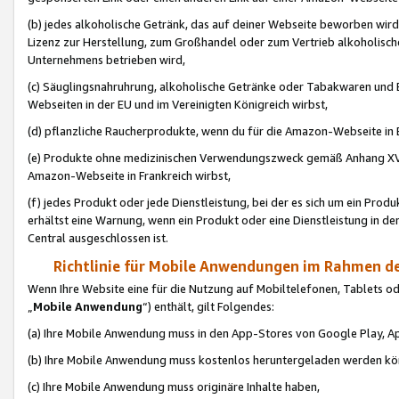
(b) jedes alkoholische Getränk, das auf deiner Webseite beworben wird
Lizenz zur Herstellung, zum Großhandel oder zum Vertrieb alkoholisch
Unternehmens betrieben wird,
(c) Säuglingsnahruhrung, alkoholische Getränke oder Tabakwaren und E
Webseiten in der EU und im Vereinigten Königreich wirbst,
(d) pflanzliche Raucherprodukte, wenn du für die Amazon-Webseite in B
(e) Produkte ohne medizinischen Verwendungszweck gemäß Anhang XVI 
Amazon-Webseite in Frankreich wirbst,
(f) jedes Produkt oder jede Dienstleistung, bei der es sich um ein Prod
erhältst eine Warnung, wenn ein Produkt oder eine Dienstleistung in de
Central ausgeschlossen ist.
Richtlinie für Mobile Anwendungen im Rahmen de
Wenn Ihre Website eine für die Nutzung auf Mobiltelefonen, Tablets 
„
Mobile Anwendung
“) enthält, gilt Folgendes:
(a) Ihre Mobile Anwendung muss in den App-Stores von Google Play, A
(b) Ihre Mobile Anwendung muss kostenlos heruntergeladen werden könn
(c) Ihre Mobile Anwendung muss originäre Inhalte haben,