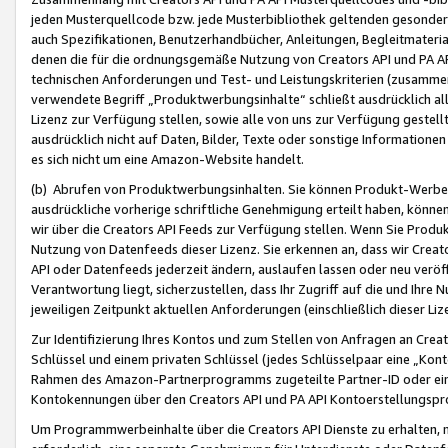
jeden Musterquellcode bzw. jede Musterbibliothek geltenden gesonder
auch Spezifikationen, Benutzerhandbücher, Anleitungen, Begleitmaterial
denen die für die ordnungsgemäße Nutzung von Creators API und PA A
technischen Anforderungen und Test- und Leistungskriterien (zusammen
verwendete Begriff „Produktwerbungsinhalte“ schließt ausdrücklich al
Lizenz zur Verfügung stellen, sowie alle von uns zur Verfügung gestel
ausdrücklich nicht auf Daten, Bilder, Texte oder sonstige Informatione
es sich nicht um eine Amazon-Website handelt.
(b) Abrufen von Produktwerbungsinhalten. Sie können Produkt-Werbein
ausdrückliche vorherige schriftliche Genehmigung erteilt haben, könn
wir über die Creators API Feeds zur Verfügung stellen. Wenn Sie Produk
Nutzung von Datenfeeds dieser Lizenz. Sie erkennen an, dass wir Creat
API oder Datenfeeds jederzeit ändern, auslaufen lassen oder neu veröffe
Verantwortung liegt, sicherzustellen, dass Ihr Zugriff auf die und Ihr
jeweiligen Zeitpunkt aktuellen Anforderungen (einschließlich dieser Liz
Zur Identifizierung Ihres Kontos und zum Stellen von Anfragen an Crea
Schlüssel und einem privaten Schlüssel (jedes Schlüsselpaar eine „Kon
Rahmen des Amazon-Partnerprogramms zugeteilte Partner-ID oder ein
Kontokennungen über den Creators API und PA API Kontoerstellungspro
Um Programmwerbeinhalte über die Creators API Dienste zu erhalten, m