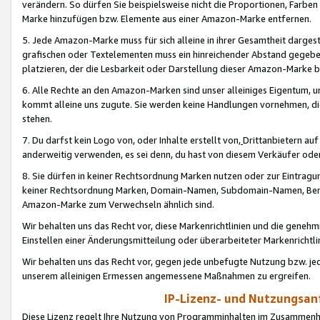
verändern. So dürfen Sie beispielsweise nicht die Proportionen, Farb
Marke hinzufügen bzw. Elemente aus einer Amazon-Marke entfernen.
5. Jede Amazon-Marke muss für sich alleine in ihrer Gesamtheit darge
grafischen oder Textelementen muss ein hinreichender Abstand gegebe
platzieren, der die Lesbarkeit oder Darstellung dieser Amazon-Marke b
6. Alle Rechte an den Amazon-Marken sind unser alleiniges Eigentum, 
kommt alleine uns zugute. Sie werden keine Handlungen vornehmen, 
stehen.
7. Du darfst kein Logo von, oder Inhalte erstellt von,
Drittanbietern au
anderweitig verwenden, es sei denn, du hast von diesem Verkäufer oder
8. Sie dürfen in keiner Rechtsordnung Marken nutzen oder zur Eintragu
keiner Rechtsordnung Marken, Domain-Namen, Subdomain-Namen, Benu
Amazon-Marke zum Verwechseln ähnlich sind.
Wir behalten uns das Recht vor, diese Markenrichtlinien und die gene
Einstellen einer Änderungsmitteilung oder überarbeiteter Markenricht
Wir behalten uns das Recht vor, gegen jede unbefugte Nutzung bzw. jede 
unserem alleinigen Ermessen angemessene Maßnahmen zu ergreifen.
IP-Lizenz- und Nutzungsan
Diese Lizenz regelt Ihre Nutzung von Programminhalten im Zusammen