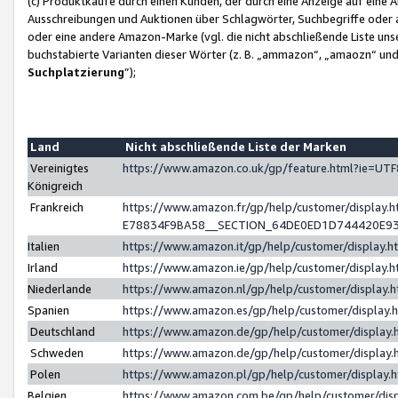
(c) Produktkäufe durch einen Kunden, der durch eine Anzeige auf eine 
Ausschreibungen und Auktionen über Schlagwörter, Suchbegriffe oder 
oder eine andere Amazon-Marke (vgl. die nicht abschließende Liste un
buchstabierte Varianten dieser Wörter (z. B. „ammazon“, „amaozn“ und „
Suchplatzierung
”);
Land
Nicht abschließende Liste der Marken
Vereinigtes
https://www.amazon.co.uk/gp/feature.html?ie=U
Königreich
Frankreich
https://www.amazon.fr/gp/help/customer/displa
E78834F9BA58__SECTION_64DE0ED1D744420E9
Italien
https://www.amazon.it/gp/help/customer/display
Irland
https://www.amazon.ie/gp/help/customer/displa
Niederlande
https://www.amazon.nl/gp/help/customer/display
Spanien
https://www.amazon.es/gp/help/customer/display
Deutschland
https://www.amazon.de/gp/help/customer/displa
Schweden
https://www.amazon.de/gp/help/customer/displa
Polen
https://www.amazon.pl/gp/help/customer/display
Belgien
https://www.amazon.com.be/gp/help/customer/d