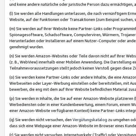
und keine andere natürliche oder juristische Person dazu ermächtigen, a
(l) Sie werden alle Handlungen unterlassen, die nach vernünftigem Erme
Website, auf der Funktionen oder Transaktionen (zum Beispiel suchen, s
(m) Sie werden auf Ihrer Website keine Partner-Links oder Programmin
Spionagesoftware, Schadsoftware, Computerviren, Würmern, Trojaner
Herunterladen oder Installieren auf einem Nutzer-Computer oder ande
genehmigt wurden.
(n) Sie werden Amazon-Websites oder Teile davon nicht auf Ihrer Websi
(z. B., WebView) innerhalb einer Mobilen Anwendung. Die Darstellung ein
Teilnahmevoraussetzungen stellt jedoch keinen Verstoß gegen diese Zif
(o) Sie werden keine Partner-Links oder andere Inhalte, die eine Am
Werbeseiten oder Layer-Werbung einstellen oder bereitstellen, mit Au
bewerben, die eng mit dem auf Ihrer Website befindlichen Material z
(p) Sie werden in Inhalte, die Sie auf einer Amazon-Website platzier
Werbediensten oder in einer Kundenbewertung, einem Forum, einem Wun
einer Amazon-Website verfügbaren Kontext) keine Partner-Links integr
(q) Sie werden nicht versuchen, den
Vergütungskatalog
zu umgehen oder
dass sich eine Webpage einer Amazon-Website im Browser eines Kunden 
(r) Sie werden nicht versuchen, Internetverkehr (Traffic) oder Vergü