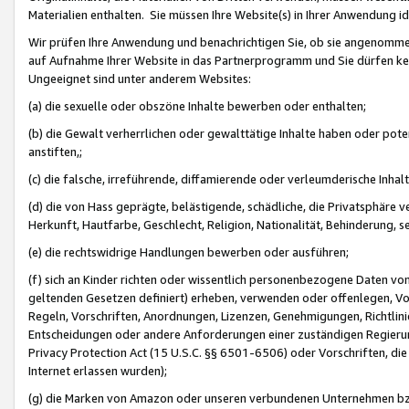
Materialien enthalten. Sie müssen Ihre Website(s) in Ihrer Anwendung ide
Wir prüfen Ihre Anwendung und benachrichtigen Sie, ob sie angenommen
auf Aufnahme Ihrer Website in das Partnerprogramm und Sie dürfen kei
Ungeeignet sind unter anderem Websites:
(a) die sexuelle oder obszöne Inhalte bewerben oder enthalten;
(b) die Gewalt verherrlichen oder gewalttätige Inhalte haben oder pot
anstiften,;
(c) die falsche, irreführende, diffamierende oder verleumderische Inha
(d) die von Hass geprägte, belästigende, schädliche, die Privatsphäre v
Herkunft, Hautfarbe, Geschlecht, Religion, Nationalität, Behinderung, 
(e) die rechtswidrige Handlungen bewerben oder ausführen;
(f) sich an Kinder richten oder wissentlich personenbezogene Daten vo
geltenden Gesetzen definiert) erheben, verwenden oder offenlegen, Vo
Regeln, Vorschriften, Anordnungen, Lizenzen, Genehmigungen, Richtlini
Entscheidungen oder andere Anforderungen einer zuständigen Regierung
Privacy Protection Act (15 U.S.C. §§ 6501-6506) oder Vorschriften, di
Internet erlassen wurden);
(g) die Marken von Amazon oder unseren verbundenen Unternehmen b