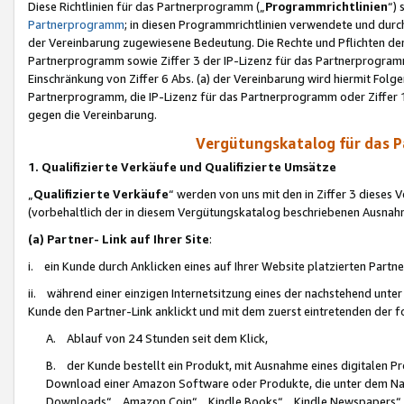
Diese Richtlinien für das Partnerprogramm („
Programmrichtlinien
“)
Partnerprogramm
; in diesen Programmrichtlinien verwendete und durch
der Vereinbarung zugewiesene Bedeutung. Die Rechte und Pflichten de
Partnerprogramm sowie Ziffer 3 der IP-Lizenz für das Partnerprogram
Einschränkung von Ziffer 6 Abs. (a) der Vereinbarung wird hiermit Fol
Partnerprogramm, die IP-Lizenz für das Partnerprogramm oder Ziffer 1
gegen die Vereinbarung.
Vergütungskatalog für das 
1. Qualifizierte Verkäufe und Qualifizierte Umsätze
„
Qualifizierte Verkäufe
“ werden von uns mit den in Ziffer 3 diese
(vorbehaltlich der in diesem Vergütungskatalog beschriebenen Ausnah
(a) Partner- Link auf Ihrer Site
:
i. ein Kunde durch Anklicken eines auf Ihrer Website platzierten Part
ii. während einer einzigen Internetsitzung eines der nachstehend unter (i)
Kunde den Partner-Link anklickt und mit dem zuerst eintretenden der f
A. Ablauf von 24 Stunden seit dem Klick,
B. der Kunde bestellt ein Produkt, mit Ausnahme eines digitalen P
Download einer Amazon Software oder Produkte, die unter dem N
Downloads“, „Amazon Coin“, „Kindle Books“, „Kindle Newspapers“, „