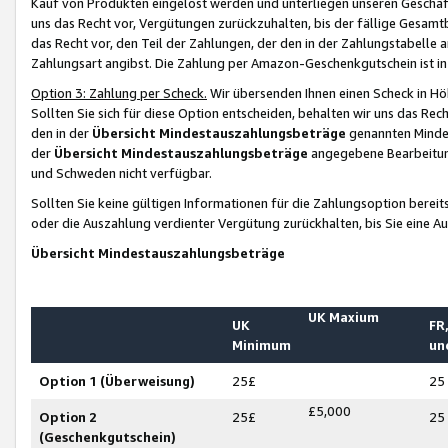
Kauf von Produkten eingelöst werden und unterliegen unseren Geschäf
uns das Recht vor, Vergütungen zurückzuhalten, bis der fällige Gesamt
das Recht vor, den Teil der Zahlungen, der den in der Zahlungstabelle 
Zahlungsart angibst. Die Zahlung per Amazon-Geschenkgutschein ist in
Option 3: Zahlung per Scheck.
Wir übersenden Ihnen einen Scheck in Höh
Sollten Sie sich für diese Option entscheiden, behalten wir uns das Rec
den in der
Übersicht Mindestauszahlungsbeträge
genannten Mindest
der
Übersicht Mindestauszahlungsbeträge
angegebene Bearbeitung
und Schweden nicht verfügbar.
Sollten Sie keine gültigen Informationen für die Zahlungsoption bereit
oder die Auszahlung verdienter Vergütung zurückhalten, bis Sie eine A
Übersicht Mindestauszahlungsbeträge
UK Maxium
UK
FR,
Minimum
un
Option 1 (Überweisung)
25£
25
£5,000
Option 2
25£
25
(Geschenkgutschein)