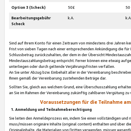
Option 3 (Scheck)
50£
50
Bearbeitungsgebühr
k.A.
k.A
Scheck
Sind auf Ihrem Konto für einen Zeitraum von mindestens drei Jahren kein
Frist von sieben Tagen nach einer entsprechenden Ankündigung die für
Schlussbetrag zurückzuhalten, der dem in der Übersicht Mindestausz
Mindestauszahlungsbetrag entspricht. Ferner können eine etwaig aufg
unterliegen oder durch geltende Verjährungsfristen verfallen.
An Sie unter Abzug bzw. Einbehalt aller in der Vereinbarung beschrieb
Ihnen gemäß der Vereinbarung zustehenden Beträge dar.
Sollten Sie, gleich aus welchem Grund, eine Überschusszahlung erhalte
an Sie im Rahmen der Vereinbarung zukünftig zahlbaren Vergütung zu 
Voraussetzungen für die Teilnahme a
1. Anmeldung und Teilnahmeberechtigung
Sie leiten den Anmeldeprozess ein, indem Sie einen vollständigen und 
muss/müssen originäre Inhalte (original content) enthalten und über d
Originalinhalte, die Materialien von Dritten verwenden, müssen wese