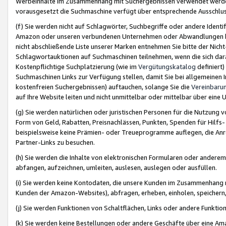
Werbeinhalte im Zusammenhang mit Suchergebnissen verwendet werden,
vorausgesetzt die Suchmaschine verfügt über entsprechende Ausschlu
(f) Sie werden nicht auf Schlagwörter, Suchbegriffe oder andere Ident
Amazon oder unseren verbundenen Unternehmen oder Abwandlungen bzw
nicht abschließende Liste unserer Marken entnehmen Sie bitte der Nich
Schlagwortauktionen auf Suchmaschinen teilnehmen, wenn die sich da
Kostenpflichtige Suchplatzierung (wie im
Vergütungskatalog
definiert
Suchmaschinen Links zur Verfügung stellen, damit Sie bei allgemeinen I
kostenfreien Suchergebnissen) auftauchen, solange Sie die
Vereinbaru
auf Ihre Website leiten und nicht unmittelbar oder mittelbar über eine
(g) Sie werden natürlichen oder juristischen Personen für die Nutzung 
Form von Geld, Rabatten, Preisnachlässen, Punkten, Spenden für Hilfs
beispielsweise keine Prämien- oder Treueprogramme auflegen, die Anrei
Partner-Links zu besuchen.
(h) Sie werden die Inhalte von elektronischen Formularen oder anderem M
abfangen, aufzeichnen, umleiten, auslesen, auslegen oder ausfüllen.
(i) Sie werden keine Kontodaten, die unsere Kunden im Zusammenhang 
Kunden der Amazon-Websites), abfragen, erheben, einholen, speichern,
(j) Sie werden Funktionen von Schaltflächen, Links oder andere Funkti
(k) Sie werden keine Bestellungen oder andere Geschäfte über eine Ama