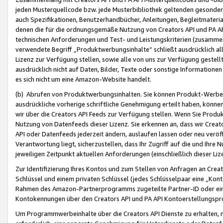
jeden Musterquellcode bzw. jede Musterbibliothek geltenden gesonder
auch Spezifikationen, Benutzerhandbücher, Anleitungen, Begleitmaterial
denen die für die ordnungsgemäße Nutzung von Creators API und PA A
technischen Anforderungen und Test- und Leistungskriterien (zusammen
verwendete Begriff „Produktwerbungsinhalte“ schließt ausdrücklich al
Lizenz zur Verfügung stellen, sowie alle von uns zur Verfügung gestel
ausdrücklich nicht auf Daten, Bilder, Texte oder sonstige Informatione
es sich nicht um eine Amazon-Website handelt.
(b) Abrufen von Produktwerbungsinhalten. Sie können Produkt-Werbein
ausdrückliche vorherige schriftliche Genehmigung erteilt haben, könn
wir über die Creators API Feeds zur Verfügung stellen. Wenn Sie Produk
Nutzung von Datenfeeds dieser Lizenz. Sie erkennen an, dass wir Creat
API oder Datenfeeds jederzeit ändern, auslaufen lassen oder neu veröffe
Verantwortung liegt, sicherzustellen, dass Ihr Zugriff auf die und Ihr
jeweiligen Zeitpunkt aktuellen Anforderungen (einschließlich dieser Liz
Zur Identifizierung Ihres Kontos und zum Stellen von Anfragen an Crea
Schlüssel und einem privaten Schlüssel (jedes Schlüsselpaar eine „Kon
Rahmen des Amazon-Partnerprogramms zugeteilte Partner-ID oder ein
Kontokennungen über den Creators API und PA API Kontoerstellungspro
Um Programmwerbeinhalte über die Creators API Dienste zu erhalten, m