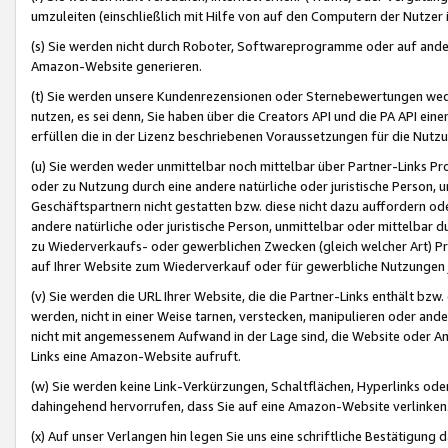
umzuleiten (einschließlich mit Hilfe von auf den Computern der Nutzer i
(s) Sie werden nicht durch Roboter, Softwareprogramme oder auf andere
Amazon-Website generieren.
(t) Sie werden unsere Kundenrezensionen oder Sternebewertungen wed
nutzen, es sei denn, Sie haben über die Creators API und die PA API e
erfüllen die in der Lizenz beschriebenen Voraussetzungen für die Nutzu
(u) Sie werden weder unmittelbar noch mittelbar über Partner-Links P
oder zu Nutzung durch eine andere natürliche oder juristische Person,
Geschäftspartnern nicht gestatten bzw. diese nicht dazu auffordern od
andere natürliche oder juristische Person, unmittelbar oder mittelbar
zu Wiederverkaufs- oder gewerblichen Zwecken (gleich welcher Art) 
auf Ihrer Website zum Wiederverkauf oder für gewerbliche Nutzungen 
(v) Sie werden die URL Ihrer Website, die die Partner-Links enthält b
werden, nicht in einer Weise tarnen, verstecken, manipulieren oder and
nicht mit angemessenem Aufwand in der Lage sind, die Website oder A
Links eine Amazon-Website aufruft.
(w) Sie werden keine Link-Verkürzungen, Schaltflächen, Hyperlinks ode
dahingehend hervorrufen, dass Sie auf eine Amazon-Website verlinken
(x) Auf unser Verlangen hin legen Sie uns eine schriftliche Bestätigung