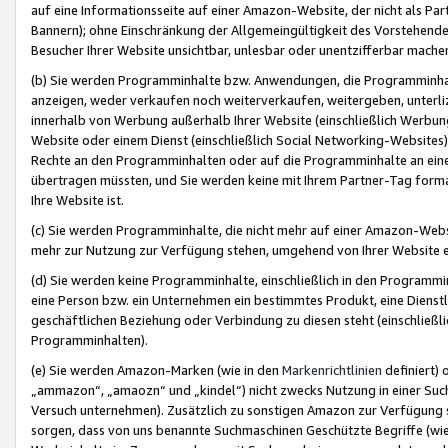
auf eine Informationsseite auf einer Amazon-Website, der nicht als Part
Bannern); ohne Einschränkung der Allgemeingültigkeit des Vorstehende
Besucher Ihrer Website unsichtbar, unlesbar oder unentzifferbar mache
(b) Sie werden Programminhalte bzw. Anwendungen, die Programminhalt
anzeigen, weder verkaufen noch weiterverkaufen, weitergeben, unterli
innerhalb von Werbung außerhalb Ihrer Website (einschließlich Werbun
Website oder einem Dienst (einschließlich Social Networking-Website
Rechte an den Programminhalten oder auf die Programminhalte an eine a
übertragen müssten, und Sie werden keine mit Ihrem Partner-Tag formati
Ihre Website ist.
(c) Sie werden Programminhalte, die nicht mehr auf einer Amazon-Websit
mehr zur Nutzung zur Verfügung stehen, umgehend von Ihrer Website e
(d) Sie werden keine Programminhalte, einschließlich in den Programmin
eine Person bzw. ein Unternehmen ein bestimmtes Produkt, eine Dienstle
geschäftlichen Beziehung oder Verbindung zu diesen steht (einschließli
Programminhalten).
(e) Sie werden Amazon-Marken (wie in den
Markenrichtlinien
definiert) 
„ammazon“, „amaozn“ und „kindel“) nicht zwecks Nutzung in einer Suc
Versuch unternehmen). Zusätzlich zu sonstigen Amazon zur Verfügung 
sorgen, dass von uns benannte Suchmaschinen Geschützte Begriffe (wie 