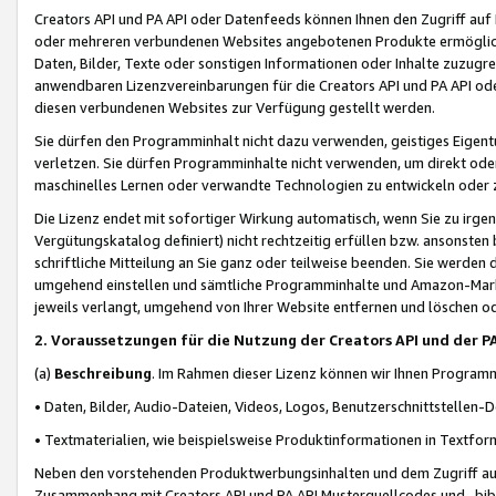
Creators API und PA API oder Datenfeeds können Ihnen den Zugriff auf D
oder mehreren verbundenen Websites angebotenen Produkte ermögliche
Daten, Bilder, Texte oder sonstigen Informationen oder Inhalte zuzugre
anwendbaren Lizenzvereinbarungen für die Creators API und PA API od
diesen verbundenen Websites zur Verfügung gestellt werden.
Sie dürfen den Programminhalt nicht dazu verwenden, geistiges Eigent
verletzen. Sie dürfen Programminhalte nicht verwenden, um direkt ode
maschinelles Lernen oder verwandte Technologien zu entwickeln oder zu
Die Lizenz endet mit sofortiger Wirkung automatisch, wenn Sie zu irg
Vergütungskatalog definiert) nicht rechtzeitig erfüllen bzw. ansonsten
schriftliche Mitteilung an Sie ganz oder teilweise beenden. Sie werden
umgehend einstellen und sämtliche Programminhalte und Amazon-Marke
jeweils verlangt, umgehend von Ihrer Website entfernen und löschen od
2. Voraussetzungen für die Nutzung der Creators API und der P
(a)
Beschreibung
. Im Rahmen dieser Lizenz können wir Ihnen Programmi
• Daten, Bilder, Audio-Dateien, Videos, Logos, Benutzerschnittstellen-
• Textmaterialien, wie beispielsweise Produktinformationen in Textfor
Neben den vorstehenden Produktwerbungsinhalten und dem Zugriff auf 
Zusammenhang mit Creators API und PA API Musterquellcodes und -bibli