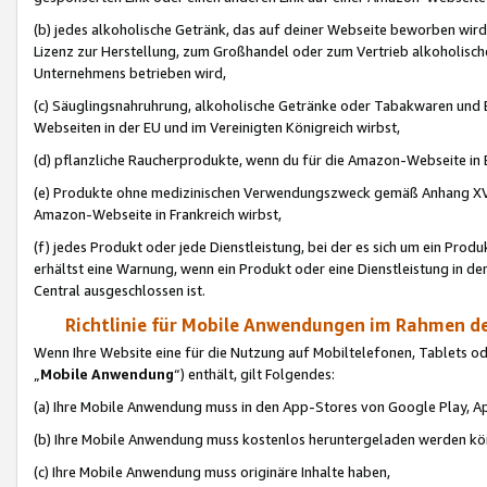
(b) jedes alkoholische Getränk, das auf deiner Webseite beworben wird
Lizenz zur Herstellung, zum Großhandel oder zum Vertrieb alkoholisch
Unternehmens betrieben wird,
(c) Säuglingsnahruhrung, alkoholische Getränke oder Tabakwaren und E
Webseiten in der EU und im Vereinigten Königreich wirbst,
(d) pflanzliche Raucherprodukte, wenn du für die Amazon-Webseite in B
(e) Produkte ohne medizinischen Verwendungszweck gemäß Anhang XVI 
Amazon-Webseite in Frankreich wirbst,
(f) jedes Produkt oder jede Dienstleistung, bei der es sich um ein Prod
erhältst eine Warnung, wenn ein Produkt oder eine Dienstleistung in de
Central ausgeschlossen ist.
Richtlinie für Mobile Anwendungen im Rahmen de
Wenn Ihre Website eine für die Nutzung auf Mobiltelefonen, Tablets 
„
Mobile Anwendung
“) enthält, gilt Folgendes:
(a) Ihre Mobile Anwendung muss in den App-Stores von Google Play, A
(b) Ihre Mobile Anwendung muss kostenlos heruntergeladen werden könn
(c) Ihre Mobile Anwendung muss originäre Inhalte haben,