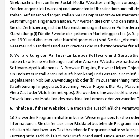
Direktnachrichten von Ihren Social-Media-Websites einfügen. vorausg
Kunden angemeldet werden) und ansonsten in Übereinstimmung mit der
stehen. Auf unser Verlangen stellen Sie uns repräsentative Mustermater
Bestimmungen eingehalten haben. Wir werden die Form und den Inhalt, di
Sie die Zertifizierung nicht in Übereinstimmung mit unserer Aufforderu
Klarstellung: (i) Für die Zwecke der geltenden Marketinggesetze (z. 
von 1991 und ähnlicher oder Nachfolgegesetze) sind Sie der „Absender“ j
Gesetze und Standards und Best Practices der Marketingbranche für 
5. Verbreitung von Partner-Links über Software und Geräte
Sie
nutzen bzw. keine Verlinkungen auf eine Amazon-Website wie nachsteh
Software-Applikationen (z. B. Browser Plug-ins, Browser Helper Objec
ein Endnutzer installieren und ausführen kann) und Geräten, einschlie
Zugelassenen Mobilen Anwendungen); oder (b) im Zusammenhang mit bzw.
Satellitenempfangsgeräte, Streaming-Video-Playern, Blu-Ray-Playern 
Viera Cast oder Vizio Internet Apps). Sie werden ohne ausdrückliche v
Entwicklung von Modellen des maschinellen Lernens oder verwandter 
6. Inhalte auf Ihrer Website
. Sie tragen die ausschließliche Verantwo
(a) Sie werden Programminhalte in keiner Weise ergänzen, löschen oder
Informationen; Sie dürfen aus einer Bilddatei bestehende Programminhal
erhalten bleiben bzw. aus Text bestehende Programminhalte so kürzen, 
Kürzung nicht sachlich falsch oder irreführend wird. Einige Arten von L