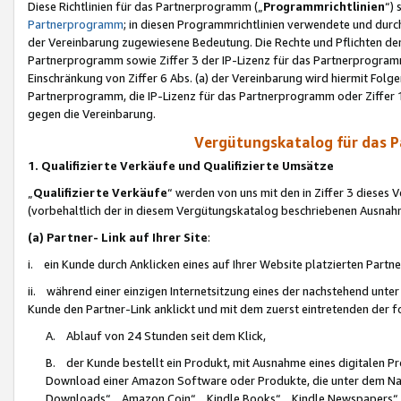
Diese Richtlinien für das Partnerprogramm („
Programmrichtlinien
“)
Partnerprogramm
; in diesen Programmrichtlinien verwendete und durch
der Vereinbarung zugewiesene Bedeutung. Die Rechte und Pflichten de
Partnerprogramm sowie Ziffer 3 der IP-Lizenz für das Partnerprogram
Einschränkung von Ziffer 6 Abs. (a) der Vereinbarung wird hiermit Fol
Partnerprogramm, die IP-Lizenz für das Partnerprogramm oder Ziffer 1
gegen die Vereinbarung.
Vergütungskatalog für das 
1. Qualifizierte Verkäufe und Qualifizierte Umsätze
„
Qualifizierte Verkäufe
“ werden von uns mit den in Ziffer 3 diese
(vorbehaltlich der in diesem Vergütungskatalog beschriebenen Ausnah
(a) Partner- Link auf Ihrer Site
:
i. ein Kunde durch Anklicken eines auf Ihrer Website platzierten Part
ii. während einer einzigen Internetsitzung eines der nachstehend unter (i)
Kunde den Partner-Link anklickt und mit dem zuerst eintretenden der f
A. Ablauf von 24 Stunden seit dem Klick,
B. der Kunde bestellt ein Produkt, mit Ausnahme eines digitalen P
Download einer Amazon Software oder Produkte, die unter dem N
Downloads“, „Amazon Coin“, „Kindle Books“, „Kindle Newspapers“, „