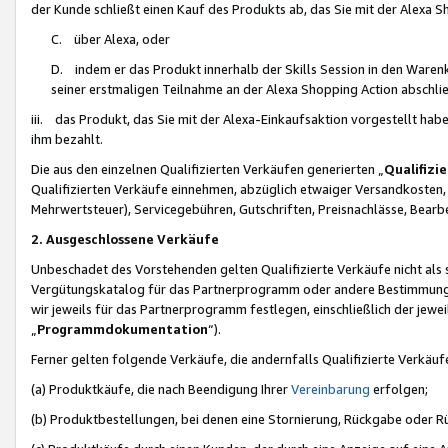
der Kunde schließt einen Kauf des Produkts ab, das Sie mit der Alexa 
C. über Alexa, oder
D. indem er das Produkt innerhalb der Skills Session in den Waren
seiner erstmaligen Teilnahme an der Alexa Shopping Action abschlie
iii. das Produkt, das Sie mit der Alexa-Einkaufsaktion vorgestellt ha
ihm bezahlt.
Die aus den einzelnen Qualifizierten Verkäufen generierten „
Qualifizi
Qualifizierten Verkäufe einnehmen, abzüglich etwaiger Versandkosten
Mehrwertsteuer), Servicegebühren, Gutschriften, Preisnachlässe, Bear
2. Ausgeschlossene Verkäufe
Unbeschadet des Vorstehenden gelten Qualifizierte Verkäufe nicht als
Vergütungskatalog für das Partnerprogramm oder andere Bestimmungen,
wir jeweils für das Partnerprogramm festlegen, einschließlich der jewe
„
Programmdokumentation
“).
Ferner gelten folgende Verkäufe, die andernfalls Qualifizierte Verkä
(a) Produktkäufe, die nach Beendigung Ihrer
Vereinbarung
erfolgen;
(b) Produktbestellungen, bei denen eine Stornierung, Rückgabe oder R