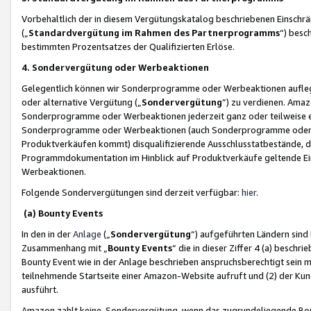
Vorbehaltlich der in diesem Vergütungskatalog beschriebenen Einschr
(„
Standardvergütung im Rahmen des Partnerprogramms
“) besc
bestimmten Prozentsatzes der Qualifizierten Erlöse.
4. Sondervergütung oder Werbeaktionen
Gelegentlich können wir Sonderprogramme oder Werbeaktionen auflegen,
oder alternative Vergütung („
Sondervergütung
”) zu verdienen. Amazo
Sonderprogramme oder Werbeaktionen jederzeit ganz oder teilweise einz
Sonderprogramme oder Werbeaktionen (auch Sonderprogramme oder We
Produktverkäufen kommt) disqualifizierende Ausschlusstatbestände, di
Programmdokumentation im Hinblick auf Produktverkäufe geltende E
Werbeaktionen.
Folgende Sondervergütungen sind derzeit verfügbar:
hier
.
(a) Bounty Events
In den in der
Anlage
(„
Sondervergütung
“) aufgeführten Ländern sind
Zusammenhang mit „
Bounty Events
“ die in dieser Ziffer 4 (a) besch
Bounty Event wie in der Anlage beschrieben anspruchsberechtigt sein mu
teilnehmende Startseite einer Amazon-Website aufruft und (2) der Kun
ausführt.
Amazon zahlt keine Sondervergütung, wenn das zugrundeliegende Boun