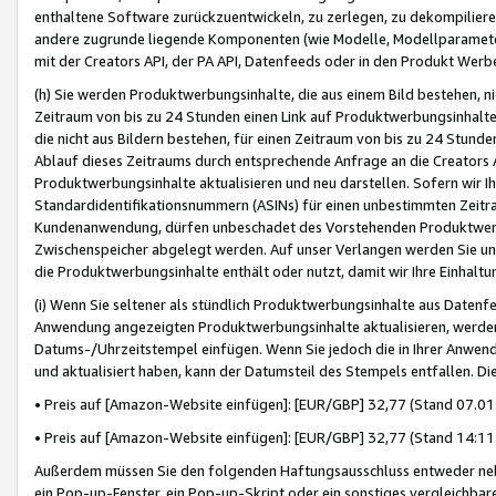
enthaltene Software zurückzuentwickeln, zu zerlegen, zu dekompilier
andere zugrunde liegende Komponenten (wie Modelle, Modellparameter
mit der Creators API, der PA API, Datenfeeds oder in den Produkt Werb
(h) Sie werden Produktwerbungsinhalte, die aus einem Bild bestehen, ni
Zeitraum von bis zu 24 Stunden einen Link auf Produktwerbungsinhalte
die nicht aus Bildern bestehen, für einen Zeitraum von bis zu 24 Stund
Ablauf dieses Zeitraums durch entsprechende Anfrage an die Creators 
Produktwerbungsinhalte aktualisieren und neu darstellen. Sofern wir Ih
Standardidentifikationsnummern (ASINs) für einen unbestimmten Zeitra
Kundenanwendung, dürfen unbeschadet des Vorstehenden Produktwerbu
Zwischenspeicher abgelegt werden. Auf unser Verlangen werden Sie un
die Produktwerbungsinhalte enthält oder nutzt, damit wir Ihre Einhalt
(i) Wenn Sie seltener als stündlich Produktwerbungsinhalte aus Datenfe
Anwendung angezeigten Produktwerbungsinhalte aktualisieren, werden 
Datums-/Uhrzeitstempel einfügen. Wenn Sie jedoch die in Ihrer Anwe
und aktualisiert haben, kann der Datumsteil des Stempels entfallen. Dies
• Preis auf [Amazon-Website einfügen]: [EUR/GBP] 32,77 (Stand 07.01.
• Preis auf [Amazon-Website einfügen]: [EUR/GBP] 32,77 (Stand 14:11 
Außerdem müssen Sie den folgenden Haftungsausschluss entweder neb
ein Pop-up-Fenster, ein Pop-up-Skript oder ein sonstiges vergleichba