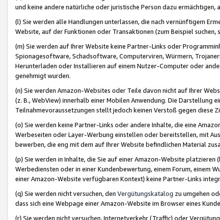
und keine andere natürliche oder juristische Person dazu ermächtigen, a
(l) Sie werden alle Handlungen unterlassen, die nach vernünftigem Erme
Website, auf der Funktionen oder Transaktionen (zum Beispiel suchen, s
(m) Sie werden auf Ihrer Website keine Partner-Links oder Programmin
Spionagesoftware, Schadsoftware, Computerviren, Würmern, Trojaner
Herunterladen oder Installieren auf einem Nutzer-Computer oder ande
genehmigt wurden.
(n) Sie werden Amazon-Websites oder Teile davon nicht auf Ihrer Websi
(z. B., WebView) innerhalb einer Mobilen Anwendung. Die Darstellung ein
Teilnahmevoraussetzungen stellt jedoch keinen Verstoß gegen diese Zif
(o) Sie werden keine Partner-Links oder andere Inhalte, die eine Am
Werbeseiten oder Layer-Werbung einstellen oder bereitstellen, mit Au
bewerben, die eng mit dem auf Ihrer Website befindlichen Material z
(p) Sie werden in Inhalte, die Sie auf einer Amazon-Website platzier
Werbediensten oder in einer Kundenbewertung, einem Forum, einem Wun
einer Amazon-Website verfügbaren Kontext) keine Partner-Links integr
(q) Sie werden nicht versuchen, den
Vergütungskatalog
zu umgehen oder
dass sich eine Webpage einer Amazon-Website im Browser eines Kunden 
(r) Sie werden nicht versuchen, Internetverkehr (Traffic) oder Vergü