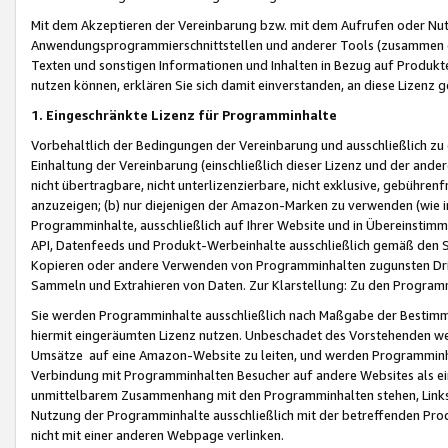
Mit dem Akzeptieren der Vereinbarung bzw. mit dem Aufrufen oder Nutz
Anwendungsprogrammierschnittstellen und anderer Tools (zusammen die
Texten und sonstigen Informationen und Inhalten in Bezug auf Produkte
nutzen können, erklären Sie sich damit einverstanden, an diese Lizenz 
1. Eingeschränkte Lizenz für Programminhalte
Vorbehaltlich der Bedingungen der Vereinbarung und ausschließlich z
Einhaltung der Vereinbarung (einschließlich dieser Lizenz und der ande
nicht übertragbare, nicht unterlizenzierbare, nicht exklusive, gebühren
anzuzeigen; (b) nur diejenigen der Amazon-Marken zu verwenden (wie in 
Programminhalte, ausschließlich auf Ihrer Website und in Übereinstimmu
API, Datenfeeds und Produkt-Werbeinhalte ausschließlich gemäß den Spe
Kopieren oder andere Verwenden von Programminhalten zugunsten Dri
Sammeln und Extrahieren von Daten. Zur Klarstellung: Zu den Program
Sie werden Programminhalte ausschließlich nach Maßgabe der Besti
hiermit eingeräumten Lizenz nutzen. Unbeschadet des Vorstehenden we
Umsätze auf eine Amazon-Website zu leiten, und werden Programminhal
Verbindung mit Programminhalten Besucher auf andere Websites als ein
unmittelbarem Zusammenhang mit den Programminhalten stehen, Links z
Nutzung der Programminhalte ausschließlich mit der betreffenden Pr
nicht mit einer anderen Webpage verlinken.