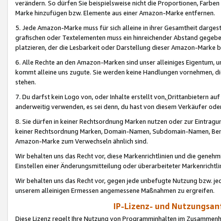
verändern. So dürfen Sie beispielsweise nicht die Proportionen, Farb
Marke hinzufügen bzw. Elemente aus einer Amazon-Marke entfernen.
5. Jede Amazon-Marke muss für sich alleine in ihrer Gesamtheit darge
grafischen oder Textelementen muss ein hinreichender Abstand gegebe
platzieren, der die Lesbarkeit oder Darstellung dieser Amazon-Marke b
6. Alle Rechte an den Amazon-Marken sind unser alleiniges Eigentum, 
kommt alleine uns zugute. Sie werden keine Handlungen vornehmen, 
stehen.
7. Du darfst kein Logo von, oder Inhalte erstellt von,
Drittanbietern au
anderweitig verwenden, es sei denn, du hast von diesem Verkäufer oder
8. Sie dürfen in keiner Rechtsordnung Marken nutzen oder zur Eintragu
keiner Rechtsordnung Marken, Domain-Namen, Subdomain-Namen, Benu
Amazon-Marke zum Verwechseln ähnlich sind.
Wir behalten uns das Recht vor, diese Markenrichtlinien und die gene
Einstellen einer Änderungsmitteilung oder überarbeiteter Markenricht
Wir behalten uns das Recht vor, gegen jede unbefugte Nutzung bzw. jede 
unserem alleinigen Ermessen angemessene Maßnahmen zu ergreifen.
IP-Lizenz- und Nutzungsan
Diese Lizenz regelt Ihre Nutzung von Programminhalten im Zusammen