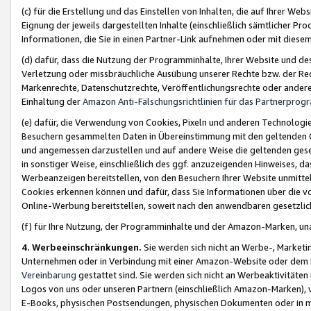
(c) für die Erstellung und das Einstellen von Inhalten, die auf Ihrer We
Eignung der jeweils dargestellten Inhalte (einschließlich sämtlicher 
Informationen, die Sie in einen Partner-Link aufnehmen oder mit diese
(d) dafür, dass die Nutzung der Programminhalte, Ihrer Website und des 
Verletzung oder missbräuchliche Ausübung unserer Rechte bzw. der Recht
Markenrechte, Datenschutzrechte, Veröffentlichungsrechte oder anderer
Einhaltung der
Amazon Anti-Fälschungsrichtlinien für das Partnerpro
(e) dafür, die Verwendung von Cookies, Pixeln und anderen Technologien
Besuchern gesammelten Daten in Übereinstimmung mit den geltenden Ge
und angemessen darzustellen und auf andere Weise die geltenden geset
in sonstiger Weise, einschließlich des ggf. anzuzeigenden Hinweises, d
Werbeanzeigen bereitstellen, von den Besuchern Ihrer Website unmitte
Cookies erkennen können und dafür, dass Sie Informationen über die v
Online-Werbung bereitstellen, soweit nach den anwendbaren gesetzlic
(f) für Ihre Nutzung, der Programminhalte und der Amazon-Marken, u
4. Werbeeinschränkungen.
Sie werden sich nicht an Werbe-, Market
Unternehmen oder in Verbindung mit einer Amazon-Website oder dem Pa
Vereinbarung
gestattet sind. Sie werden sich nicht an Werbeaktivitäten
Logos von uns oder unseren Partnern (einschließlich Amazon-Marken), 
E-Books, physischen Postsendungen, physischen Dokumenten oder in 