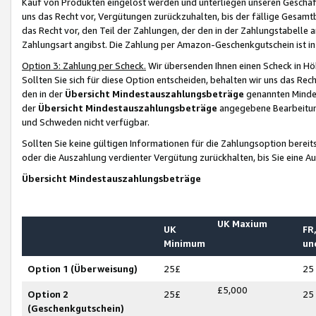
Kauf von Produkten eingelöst werden und unterliegen unseren Geschäf
uns das Recht vor, Vergütungen zurückzuhalten, bis der fällige Gesamt
das Recht vor, den Teil der Zahlungen, der den in der Zahlungstabelle 
Zahlungsart angibst. Die Zahlung per Amazon-Geschenkgutschein ist in
Option 3: Zahlung per Scheck.
Wir übersenden Ihnen einen Scheck in Höh
Sollten Sie sich für diese Option entscheiden, behalten wir uns das Rec
den in der
Übersicht Mindestauszahlungsbeträge
genannten Mindest
der
Übersicht Mindestauszahlungsbeträge
angegebene Bearbeitung
und Schweden nicht verfügbar.
Sollten Sie keine gültigen Informationen für die Zahlungsoption bereit
oder die Auszahlung verdienter Vergütung zurückhalten, bis Sie eine A
Übersicht Mindestauszahlungsbeträge
UK Maxium
UK
FR,
Minimum
un
Option 1 (Überweisung)
25£
25
£5,000
Option 2
25£
25
(Geschenkgutschein)