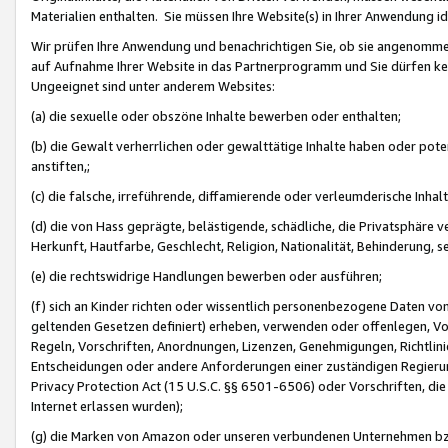
Materialien enthalten. Sie müssen Ihre Website(s) in Ihrer Anwendung ide
Wir prüfen Ihre Anwendung und benachrichtigen Sie, ob sie angenommen
auf Aufnahme Ihrer Website in das Partnerprogramm und Sie dürfen kei
Ungeeignet sind unter anderem Websites:
(a) die sexuelle oder obszöne Inhalte bewerben oder enthalten;
(b) die Gewalt verherrlichen oder gewalttätige Inhalte haben oder pot
anstiften,;
(c) die falsche, irreführende, diffamierende oder verleumderische Inha
(d) die von Hass geprägte, belästigende, schädliche, die Privatsphäre v
Herkunft, Hautfarbe, Geschlecht, Religion, Nationalität, Behinderung, 
(e) die rechtswidrige Handlungen bewerben oder ausführen;
(f) sich an Kinder richten oder wissentlich personenbezogene Daten vo
geltenden Gesetzen definiert) erheben, verwenden oder offenlegen, Vo
Regeln, Vorschriften, Anordnungen, Lizenzen, Genehmigungen, Richtlini
Entscheidungen oder andere Anforderungen einer zuständigen Regierung
Privacy Protection Act (15 U.S.C. §§ 6501-6506) oder Vorschriften, di
Internet erlassen wurden);
(g) die Marken von Amazon oder unseren verbundenen Unternehmen b