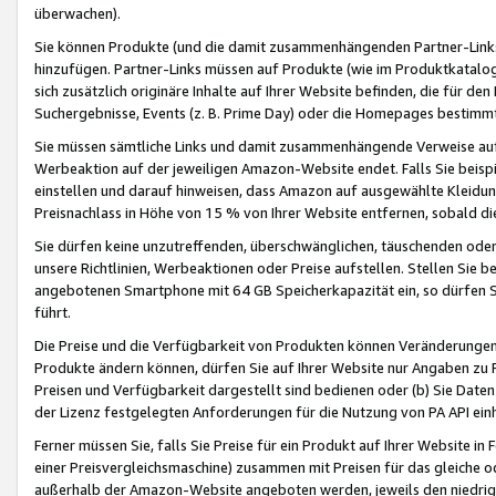
überwachen).
Sie können Produkte (und die damit zusammenhängenden Partner-Links)
hinzufügen. Partner-Links müssen auf Produkte (wie im Produktkatalog de
sich zusätzlich originäre Inhalte auf Ihrer Website befinden, die für 
Suchergebnisse, Events (z. B. Prime Day) oder die Homepages bestimmte
Sie müssen sämtliche Links und damit zusammenhängende Verweise auf z
Werbeaktion auf der jeweiligen Amazon-Website endet. Falls Sie beisp
einstellen und darauf hinweisen, dass Amazon auf ausgewählte Kleidun
Preisnachlass in Höhe von 15 % von Ihrer Website entfernen, sobald di
Sie dürfen keine unzutreffenden, überschwänglichen, täuschenden od
unsere Richtlinien, Werbeaktionen oder Preise aufstellen. Stellen Sie 
angebotenen Smartphone mit 64 GB Speicherkapazität ein, so dürfen S
führt.
Die Preise und die Verfügbarkeit von Produkten können Veränderungen 
Produkte ändern können, dürfen Sie auf Ihrer Website nur Angaben zu P
Preisen und Verfügbarkeit dargestellt sind bedienen oder (b) Sie Daten
der Lizenz festgelegten Anforderungen für die Nutzung von PA API einh
Ferner müssen Sie, falls Sie Preise für ein Produkt auf Ihrer Website in 
einer Preisvergleichsmaschine) zusammen mit Preisen für das gleiche o
außerhalb der Amazon-Website angeboten werden, jeweils den niedrigst