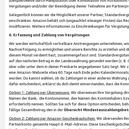
(beispielsweise durch Manipulation oder Kombination von Attributions-
Vergütungen und/oder der Beendigung deiner Teilnahme am Partnerp
Gelegentlich können wir die Möglichkeit unserer Partner, Standardv
einschränken. Amazon behält sich (ungeachtet etwaiger Fristen) das Re
modifizieren. Weitere Informationen zu Einschränkungen für Vergütung
6. Erfassung und Zahlung von Vergütungen
Wir werden wirtschaftlich vertretbare Anstrengungen unternehmen, um 
Nachverfolgung zu ermöglichen und unsere Berichte zu erstellen und di
diesem Monat verdient hast, zusammengefasst sind. Standardvergütung
auf den nächsten Betrag in der Landeswährung gerundet werden (z. B. C
über oder unter dem in deiner Preiskarte angegebenen Satz liegt. Wir
eine Amazon-Webseite etwa 60 Tage nach Ende jedes Kalendermonats, i
wurden. Du kannst wählen, ob du Zahlungen in einer anderen Währung
dafür entscheidest, erklärst du dich damit einverstanden, dass die K
Option 1: Zahlung per Überweisung.
Wir überweisen Ihre Vergütung dir
Namen der Bank, die Kontonummer, den Namen des Kontoinhabers bzw. a
erforderlich) nennen. Sollten Sie sich für diese Option entscheiden, be
fällige Gesamtbetrag den in der
Übersicht Mindestauszahlungsbet
Option 2: Zahlung per Amazon-Geschenkgutschein.
Wir übersenden Ihne
Partnerkonto genannte Haupt-E-Mail-Adresse. Diese Geschenkgutschei