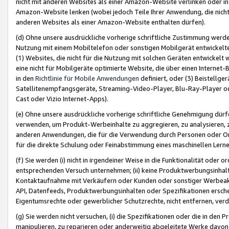
nicht mit anderen Websites als einer Amazon-Website verlinken oder i
Amazon-Website lenken (wobei jedoch Teile Ihrer Anwendung, die nich
anderen Websites als einer Amazon-Website enthalten dürfen).
(d) Ohne unsere ausdrückliche vorherige schriftliche Zustimmung werd
Nutzung mit einem Mobiltelefon oder sonstigen Mobilgerät entwickelt
(1) Websites, die nicht für die Nutzung mit solchen Geräten entwickelt
eine nicht für Mobilgeräte optimierte Website, die über einen Interne
in den
Richtlinie für Mobile Anwendungen
definiert, oder (3) Beistellge
Satellitenempfangsgeräte, Streaming-Video-Player, Blu-Ray-Player ode
Cast oder Vizio Internet-Apps).
(e) Ohne unsere ausdrückliche vorherige schriftliche Genehmigung dürfe
verwenden, um Produkt-Werbeinhalte zu aggregieren, zu analysieren, 
anderen Anwendungen, die für die Verwendung durch Personen oder Or
für die direkte Schulung oder Feinabstimmung eines maschinellen Lern
(f) Sie werden (i) nicht in irgendeiner Weise in die Funktionalität ode
entsprechenden Versuch unternehmen; (ii) keine Produktwerbungsinha
Kontaktaufnahme mit Verkäufern oder Kunden oder sonstiger Werbeaktiv
API, Datenfeeds, Produktwerbungsinhalten oder Spezifikationen erschei
Eigentumsrechte oder gewerblicher Schutzrechte, nicht entfernen, verd
(g) Sie werden nicht versuchen, (i) die Spezifikationen oder die in de
manipulieren, zu reparieren oder anderweitig abgeleitete Werke davon z