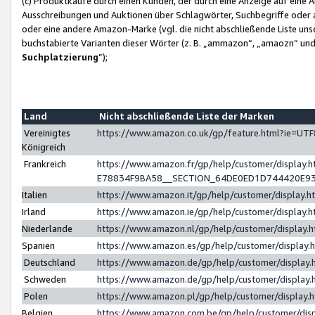
(c) Produktkäufe durch einen Kunden, der durch eine Anzeige auf eine 
Ausschreibungen und Auktionen über Schlagwörter, Suchbegriffe oder 
oder eine andere Amazon-Marke (vgl. die nicht abschließende Liste un
buchstabierte Varianten dieser Wörter (z. B. „ammazon“, „amaozn“ und „
Suchplatzierung
”);
Land
Nicht abschließende Liste der Marken
Vereinigtes
https://www.amazon.co.uk/gp/feature.html?ie=U
Königreich
Frankreich
https://www.amazon.fr/gp/help/customer/displa
E78834F9BA58__SECTION_64DE0ED1D744420E9
Italien
https://www.amazon.it/gp/help/customer/display
Irland
https://www.amazon.ie/gp/help/customer/displa
Niederlande
https://www.amazon.nl/gp/help/customer/display
Spanien
https://www.amazon.es/gp/help/customer/display
Deutschland
https://www.amazon.de/gp/help/customer/displa
Schweden
https://www.amazon.de/gp/help/customer/displa
Polen
https://www.amazon.pl/gp/help/customer/display
Belgien
https://www.amazon.com.be/gp/help/customer/d