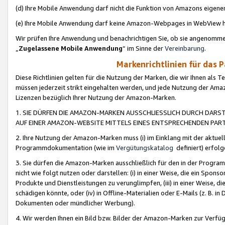
(d) Ihre Mobile Anwendung darf nicht die Funktion von Amazons eige
(e) Ihre Mobile Anwendung darf keine Amazon-Webpages in WebView 
Wir prüfen Ihre Anwendung und benachrichtigen Sie, ob sie angenomm
„
Zugelassene Mobile Anwendung
“ im Sinne der
Vereinbarung
.
Markenrichtlinien für das 
Diese Richtlinien gelten für die Nutzung der Marken, die wir Ihnen als 
müssen jederzeit strikt eingehalten werden, und jede Nutzung der Ama
Lizenzen bezüglich Ihrer Nutzung der Amazon-Marken.
1. SIE DÜRFEN DIE AMAZON-MARKEN AUSSCHLIESSLICH DURCH DARS
AUF EINER AMAZON-WEBSITE MITTELS EINES ENTSPRECHENDEN PART
2. Ihre Nutzung der Amazon-Marken muss (i) im Einklang mit der aktuells
Programmdokumentation (wie im
Vergütungskatalog
definiert) erfolg
3. Sie dürfen die Amazon-Marken ausschließlich für den in der Progr
nicht wie folgt nutzen oder darstellen: (i) in einer Weise, die ein Spo
Produkte und Dienstleistungen zu verunglimpfen, (iii) in einer Weise
schädigen könnte, oder (iv) in Offline-Materialien oder E-Mails (z. B.
Dokumenten oder mündlicher Werbung).
4. Wir werden Ihnen ein Bild bzw. Bilder der Amazon-Marken zur Verfüg