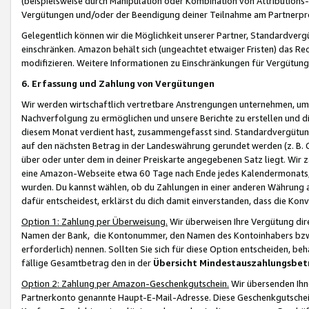
(beispielsweise durch Manipulation oder Kombination von Attributions-
Vergütungen und/oder der Beendigung deiner Teilnahme am Partnerp
Gelegentlich können wir die Möglichkeit unserer Partner, Standardv
einschränken. Amazon behält sich (ungeachtet etwaiger Fristen) das Re
modifizieren. Weitere Informationen zu Einschränkungen für Vergütung
6. Erfassung und Zahlung von Vergütungen
Wir werden wirtschaftlich vertretbare Anstrengungen unternehmen, um 
Nachverfolgung zu ermöglichen und unsere Berichte zu erstellen und di
diesem Monat verdient hast, zusammengefasst sind. Standardvergütung
auf den nächsten Betrag in der Landeswährung gerundet werden (z. B. C
über oder unter dem in deiner Preiskarte angegebenen Satz liegt. Wir
eine Amazon-Webseite etwa 60 Tage nach Ende jedes Kalendermonats, i
wurden. Du kannst wählen, ob du Zahlungen in einer anderen Währung
dafür entscheidest, erklärst du dich damit einverstanden, dass die K
Option 1: Zahlung per Überweisung.
Wir überweisen Ihre Vergütung dir
Namen der Bank, die Kontonummer, den Namen des Kontoinhabers bzw. a
erforderlich) nennen. Sollten Sie sich für diese Option entscheiden, be
fällige Gesamtbetrag den in der
Übersicht Mindestauszahlungsbet
Option 2: Zahlung per Amazon-Geschenkgutschein.
Wir übersenden Ihne
Partnerkonto genannte Haupt-E-Mail-Adresse. Diese Geschenkgutschei