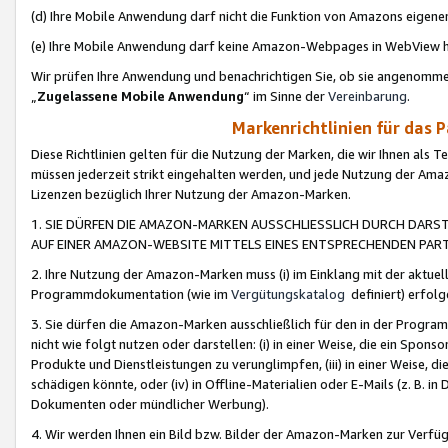
(d) Ihre Mobile Anwendung darf nicht die Funktion von Amazons eige
(e) Ihre Mobile Anwendung darf keine Amazon-Webpages in WebView 
Wir prüfen Ihre Anwendung und benachrichtigen Sie, ob sie angenomm
„
Zugelassene Mobile Anwendung
“ im Sinne der
Vereinbarung
.
Markenrichtlinien für das 
Diese Richtlinien gelten für die Nutzung der Marken, die wir Ihnen als 
müssen jederzeit strikt eingehalten werden, und jede Nutzung der Ama
Lizenzen bezüglich Ihrer Nutzung der Amazon-Marken.
1. SIE DÜRFEN DIE AMAZON-MARKEN AUSSCHLIESSLICH DURCH DARS
AUF EINER AMAZON-WEBSITE MITTELS EINES ENTSPRECHENDEN PART
2. Ihre Nutzung der Amazon-Marken muss (i) im Einklang mit der aktuells
Programmdokumentation (wie im
Vergütungskatalog
definiert) erfolg
3. Sie dürfen die Amazon-Marken ausschließlich für den in der Progr
nicht wie folgt nutzen oder darstellen: (i) in einer Weise, die ein Spo
Produkte und Dienstleistungen zu verunglimpfen, (iii) in einer Weise
schädigen könnte, oder (iv) in Offline-Materialien oder E-Mails (z. B.
Dokumenten oder mündlicher Werbung).
4. Wir werden Ihnen ein Bild bzw. Bilder der Amazon-Marken zur Verfüg