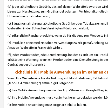
(b) jedes alkoholische Getränk, das auf deiner Webseite beworben wird
Lizenz zur Herstellung, zum Großhandel oder zum Vertrieb alkoholisch
Unternehmens betrieben wird,
(c) Säuglingsnahruhrung, alkoholische Getränke oder Tabakwaren und E
Webseiten in der EU und im Vereinigten Königreich wirbst,
(d) pflanzliche Raucherprodukte, wenn du für die Amazon-Webseite in B
(e) Produkte ohne medizinischen Verwendungszweck gemäß Anhang XVI 
Amazon-Webseite in Frankreich wirbst,
(f) jedes Produkt oder jede Dienstleistung, bei der es sich um ein Prod
erhältst eine Warnung, wenn ein Produkt oder eine Dienstleistung in de
Central ausgeschlossen ist.
Richtlinie für Mobile Anwendungen im Rahmen de
Wenn Ihre Website eine für die Nutzung auf Mobiltelefonen, Tablets 
„
Mobile Anwendung
“) enthält, gilt Folgendes:
(a) Ihre Mobile Anwendung muss in den App-Stores von Google Play, A
(b) Ihre Mobile Anwendung muss kostenlos heruntergeladen werden könn
(c) Ihre Mobile Anwendung muss originäre Inhalte haben,