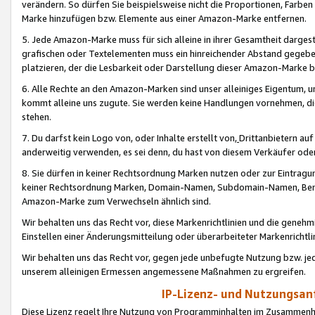
verändern. So dürfen Sie beispielsweise nicht die Proportionen, Farb
Marke hinzufügen bzw. Elemente aus einer Amazon-Marke entfernen.
5. Jede Amazon-Marke muss für sich alleine in ihrer Gesamtheit darge
grafischen oder Textelementen muss ein hinreichender Abstand gegebe
platzieren, der die Lesbarkeit oder Darstellung dieser Amazon-Marke b
6. Alle Rechte an den Amazon-Marken sind unser alleiniges Eigentum, 
kommt alleine uns zugute. Sie werden keine Handlungen vornehmen, 
stehen.
7. Du darfst kein Logo von, oder Inhalte erstellt von,
Drittanbietern au
anderweitig verwenden, es sei denn, du hast von diesem Verkäufer oder
8. Sie dürfen in keiner Rechtsordnung Marken nutzen oder zur Eintragu
keiner Rechtsordnung Marken, Domain-Namen, Subdomain-Namen, Benu
Amazon-Marke zum Verwechseln ähnlich sind.
Wir behalten uns das Recht vor, diese Markenrichtlinien und die gene
Einstellen einer Änderungsmitteilung oder überarbeiteter Markenricht
Wir behalten uns das Recht vor, gegen jede unbefugte Nutzung bzw. jede 
unserem alleinigen Ermessen angemessene Maßnahmen zu ergreifen.
IP-Lizenz- und Nutzungsan
Diese Lizenz regelt Ihre Nutzung von Programminhalten im Zusammen