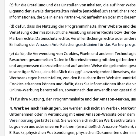
(c) für die Erstellung und das Einstellen von Inhalten, die auf Ihrer We
Eignung der jeweils dargestellten Inhalte (einschließlich sämtlicher 
Informationen, die Sie in einen Partner-Link aufnehmen oder mit diese
(d) dafür, dass die Nutzung der Programminhalte, Ihrer Website und des 
Verletzung oder missbräuchliche Ausübung unserer Rechte bzw. der Recht
Markenrechte, Datenschutzrechte, Veröffentlichungsrechte oder anderer
Einhaltung der
Amazon Anti-Fälschungsrichtlinien für das Partnerpro
(e) dafür, die Verwendung von Cookies, Pixeln und anderen Technologien
Besuchern gesammelten Daten in Übereinstimmung mit den geltenden Ge
und angemessen darzustellen und auf andere Weise die geltenden geset
in sonstiger Weise, einschließlich des ggf. anzuzeigenden Hinweises, d
Werbeanzeigen bereitstellen, von den Besuchern Ihrer Website unmitte
Cookies erkennen können und dafür, dass Sie Informationen über die v
Online-Werbung bereitstellen, soweit nach den anwendbaren gesetzlic
(f) für Ihre Nutzung, der Programminhalte und der Amazon-Marken, u
4. Werbeeinschränkungen.
Sie werden sich nicht an Werbe-, Market
Unternehmen oder in Verbindung mit einer Amazon-Website oder dem Pa
Vereinbarung
gestattet sind. Sie werden sich nicht an Werbeaktivitäten
Logos von uns oder unseren Partnern (einschließlich Amazon-Marken), 
E-Books, physischen Postsendungen, physischen Dokumenten oder in 