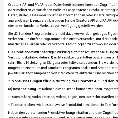
Creators API und PA API oder Datenfeeds können Ihnen den Zugriff auf D
oder mehreren verbundenen Websites angebotenen Produkte ermögliche
Daten, Bilder, Texte oder sonstigen Informationen oder Inhalte zuzugre
anwendbaren Lizenzvereinbarungen für die Creators API und PA API od
diesen verbundenen Websites zur Verfügung gestellt werden.
Sie dürfen den Programminhalt nicht dazu verwenden, geistiges Eigent
verletzen. Sie dürfen Programminhalte nicht verwenden, um direkt ode
maschinelles Lernen oder verwandte Technologien zu entwickeln oder zu
Die Lizenz endet mit sofortiger Wirkung automatisch, wenn Sie zu irg
Vergütungskatalog definiert) nicht rechtzeitig erfüllen bzw. ansonsten
schriftliche Mitteilung an Sie ganz oder teilweise beenden. Sie werden
umgehend einstellen und sämtliche Programminhalte und Amazon-Marke
jeweils verlangt, umgehend von Ihrer Website entfernen und löschen od
2. Voraussetzungen für die Nutzung der Creators API und der P
(a)
Beschreibung
. Im Rahmen dieser Lizenz können wir Ihnen Programmi
• Daten, Bilder, Audio-Dateien, Videos, Logos, Benutzerschnittstellen-
• Textmaterialien, wie beispielsweise Produktinformationen in Textfor
Neben den vorstehenden Produktwerbungsinhalten und dem Zugriff auf 
Zusammenhang mit Creators API und PA API Musterquellcodes und -bibli