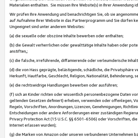
Materialien enthalten. Sie müssen Ihre Website(s) in Ihrer Anwendung ide
Wir prüfen Ihre Anwendung und benachrichtigen Sie, ob sie angenommen
auf Aufnahme Ihrer Website in das Partnerprogramm und Sie dürfen kei
Ungeeignet sind unter anderem Websites:
(a) die sexuelle oder obszöne Inhalte bewerben oder enthalten;
(b) die Gewalt verherrlichen oder gewalttätige Inhalte haben oder pot
anstiften,;
(c) die falsche, irreführende, diffamierende oder verleumderische Inha
(d) die von Hass geprägte, belästigende, schädliche, die Privatsphäre v
Herkunft, Hautfarbe, Geschlecht, Religion, Nationalität, Behinderung, 
(e) die rechtswidrige Handlungen bewerben oder ausführen;
(f) sich an Kinder richten oder wissentlich personenbezogene Daten vo
geltenden Gesetzen definiert) erheben, verwenden oder offenlegen, Vo
Regeln, Vorschriften, Anordnungen, Lizenzen, Genehmigungen, Richtlini
Entscheidungen oder andere Anforderungen einer zuständigen Regierung
Privacy Protection Act (15 U.S.C. §§ 6501-6506) oder Vorschriften, di
Internet erlassen wurden);
(g) die Marken von Amazon oder unseren verbundenen Unternehmen b