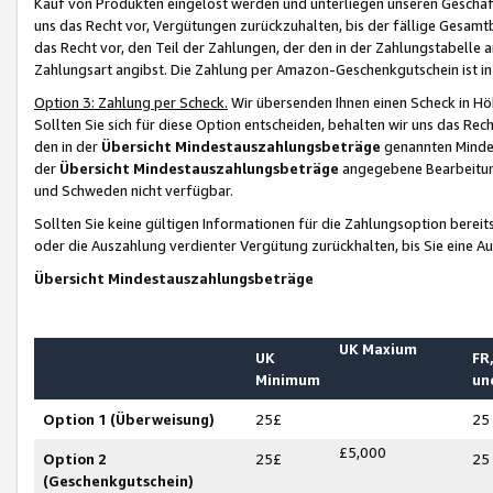
Kauf von Produkten eingelöst werden und unterliegen unseren Geschäf
uns das Recht vor, Vergütungen zurückzuhalten, bis der fällige Gesamt
das Recht vor, den Teil der Zahlungen, der den in der Zahlungstabelle 
Zahlungsart angibst. Die Zahlung per Amazon-Geschenkgutschein ist in
Option 3: Zahlung per Scheck.
Wir übersenden Ihnen einen Scheck in Höh
Sollten Sie sich für diese Option entscheiden, behalten wir uns das Rec
den in der
Übersicht Mindestauszahlungsbeträge
genannten Mindest
der
Übersicht Mindestauszahlungsbeträge
angegebene Bearbeitung
und Schweden nicht verfügbar.
Sollten Sie keine gültigen Informationen für die Zahlungsoption bereit
oder die Auszahlung verdienter Vergütung zurückhalten, bis Sie eine A
Übersicht Mindestauszahlungsbeträge
UK Maxium
UK
FR,
Minimum
un
Option 1 (Überweisung)
25£
25
£5,000
Option 2
25£
25
(Geschenkgutschein)