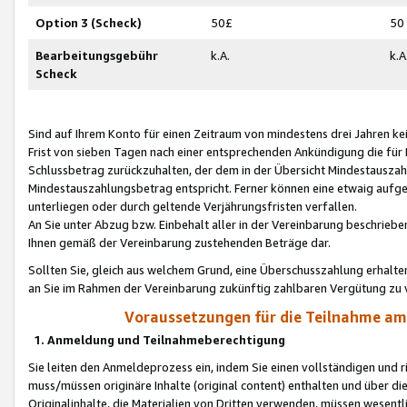
Option 3 (Scheck)
50£
50
Bearbeitungsgebühr
k.A.
k.A
Scheck
Sind auf Ihrem Konto für einen Zeitraum von mindestens drei Jahren kein
Frist von sieben Tagen nach einer entsprechenden Ankündigung die für
Schlussbetrag zurückzuhalten, der dem in der Übersicht Mindestausz
Mindestauszahlungsbetrag entspricht. Ferner können eine etwaig aufg
unterliegen oder durch geltende Verjährungsfristen verfallen.
An Sie unter Abzug bzw. Einbehalt aller in der Vereinbarung beschrieb
Ihnen gemäß der Vereinbarung zustehenden Beträge dar.
Sollten Sie, gleich aus welchem Grund, eine Überschusszahlung erhalte
an Sie im Rahmen der Vereinbarung zukünftig zahlbaren Vergütung zu 
Voraussetzungen für die Teilnahme a
1. Anmeldung und Teilnahmeberechtigung
Sie leiten den Anmeldeprozess ein, indem Sie einen vollständigen und 
muss/müssen originäre Inhalte (original content) enthalten und über d
Originalinhalte, die Materialien von Dritten verwenden, müssen wese