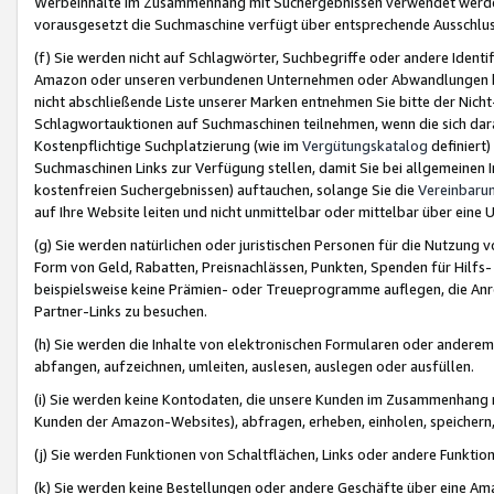
Werbeinhalte im Zusammenhang mit Suchergebnissen verwendet werden,
vorausgesetzt die Suchmaschine verfügt über entsprechende Ausschlu
(f) Sie werden nicht auf Schlagwörter, Suchbegriffe oder andere Ident
Amazon oder unseren verbundenen Unternehmen oder Abwandlungen bzw
nicht abschließende Liste unserer Marken entnehmen Sie bitte der Nich
Schlagwortauktionen auf Suchmaschinen teilnehmen, wenn die sich da
Kostenpflichtige Suchplatzierung (wie im
Vergütungskatalog
definiert
Suchmaschinen Links zur Verfügung stellen, damit Sie bei allgemeinen I
kostenfreien Suchergebnissen) auftauchen, solange Sie die
Vereinbaru
auf Ihre Website leiten und nicht unmittelbar oder mittelbar über eine
(g) Sie werden natürlichen oder juristischen Personen für die Nutzung 
Form von Geld, Rabatten, Preisnachlässen, Punkten, Spenden für Hilfs
beispielsweise keine Prämien- oder Treueprogramme auflegen, die Anrei
Partner-Links zu besuchen.
(h) Sie werden die Inhalte von elektronischen Formularen oder anderem M
abfangen, aufzeichnen, umleiten, auslesen, auslegen oder ausfüllen.
(i) Sie werden keine Kontodaten, die unsere Kunden im Zusammenhang 
Kunden der Amazon-Websites), abfragen, erheben, einholen, speichern,
(j) Sie werden Funktionen von Schaltflächen, Links oder andere Funkti
(k) Sie werden keine Bestellungen oder andere Geschäfte über eine Ama