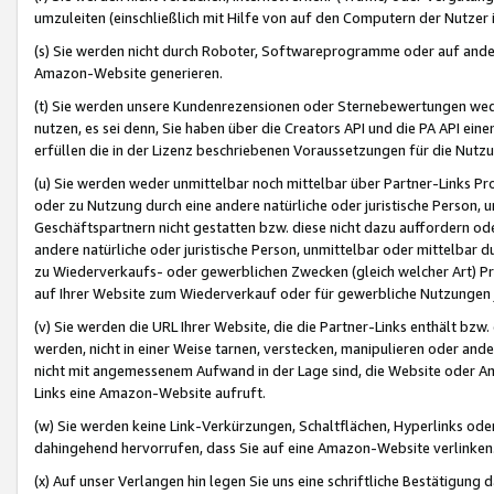
umzuleiten (einschließlich mit Hilfe von auf den Computern der Nutzer i
(s) Sie werden nicht durch Roboter, Softwareprogramme oder auf andere
Amazon-Website generieren.
(t) Sie werden unsere Kundenrezensionen oder Sternebewertungen wed
nutzen, es sei denn, Sie haben über die Creators API und die PA API e
erfüllen die in der Lizenz beschriebenen Voraussetzungen für die Nutzu
(u) Sie werden weder unmittelbar noch mittelbar über Partner-Links P
oder zu Nutzung durch eine andere natürliche oder juristische Person,
Geschäftspartnern nicht gestatten bzw. diese nicht dazu auffordern od
andere natürliche oder juristische Person, unmittelbar oder mittelbar
zu Wiederverkaufs- oder gewerblichen Zwecken (gleich welcher Art) 
auf Ihrer Website zum Wiederverkauf oder für gewerbliche Nutzungen 
(v) Sie werden die URL Ihrer Website, die die Partner-Links enthält b
werden, nicht in einer Weise tarnen, verstecken, manipulieren oder and
nicht mit angemessenem Aufwand in der Lage sind, die Website oder A
Links eine Amazon-Website aufruft.
(w) Sie werden keine Link-Verkürzungen, Schaltflächen, Hyperlinks ode
dahingehend hervorrufen, dass Sie auf eine Amazon-Website verlinken
(x) Auf unser Verlangen hin legen Sie uns eine schriftliche Bestätigung