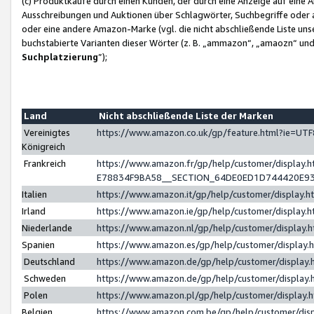
(c) Produktkäufe durch einen Kunden, der durch eine Anzeige auf eine 
Ausschreibungen und Auktionen über Schlagwörter, Suchbegriffe oder 
oder eine andere Amazon-Marke (vgl. die nicht abschließende Liste un
buchstabierte Varianten dieser Wörter (z. B. „ammazon“, „amaozn“ und „
Suchplatzierung
”);
Land
Nicht abschließende Liste der Marken
Vereinigtes
https://www.amazon.co.uk/gp/feature.html?ie=U
Königreich
Frankreich
https://www.amazon.fr/gp/help/customer/displa
E78834F9BA58__SECTION_64DE0ED1D744420E9
Italien
https://www.amazon.it/gp/help/customer/display
Irland
https://www.amazon.ie/gp/help/customer/displa
Niederlande
https://www.amazon.nl/gp/help/customer/display
Spanien
https://www.amazon.es/gp/help/customer/display
Deutschland
https://www.amazon.de/gp/help/customer/displa
Schweden
https://www.amazon.de/gp/help/customer/displa
Polen
https://www.amazon.pl/gp/help/customer/display
Belgien
https://www.amazon.com.be/gp/help/customer/d