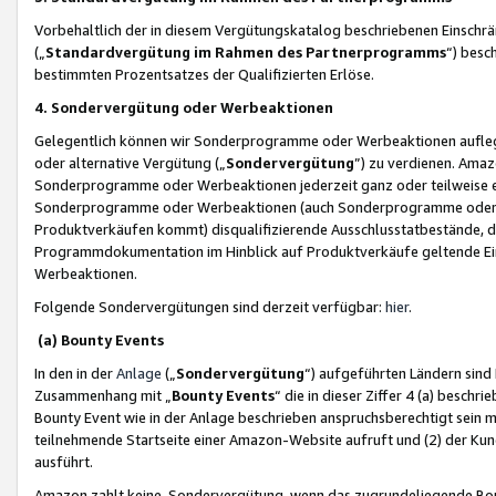
Vorbehaltlich der in diesem Vergütungskatalog beschriebenen Einschr
(„
Standardvergütung im Rahmen des Partnerprogramms
“) besc
bestimmten Prozentsatzes der Qualifizierten Erlöse.
4. Sondervergütung oder Werbeaktionen
Gelegentlich können wir Sonderprogramme oder Werbeaktionen auflegen,
oder alternative Vergütung („
Sondervergütung
”) zu verdienen. Amazo
Sonderprogramme oder Werbeaktionen jederzeit ganz oder teilweise einz
Sonderprogramme oder Werbeaktionen (auch Sonderprogramme oder We
Produktverkäufen kommt) disqualifizierende Ausschlusstatbestände, di
Programmdokumentation im Hinblick auf Produktverkäufe geltende E
Werbeaktionen.
Folgende Sondervergütungen sind derzeit verfügbar:
hier
.
(a) Bounty Events
In den in der
Anlage
(„
Sondervergütung
“) aufgeführten Ländern sind
Zusammenhang mit „
Bounty Events
“ die in dieser Ziffer 4 (a) besch
Bounty Event wie in der Anlage beschrieben anspruchsberechtigt sein mu
teilnehmende Startseite einer Amazon-Website aufruft und (2) der Kun
ausführt.
Amazon zahlt keine Sondervergütung, wenn das zugrundeliegende Boun