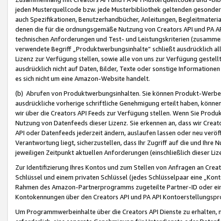
jeden Musterquellcode bzw. jede Musterbibliothek geltenden gesonder
auch Spezifikationen, Benutzerhandbücher, Anleitungen, Begleitmaterial
denen die für die ordnungsgemäße Nutzung von Creators API und PA A
technischen Anforderungen und Test- und Leistungskriterien (zusammen
verwendete Begriff „Produktwerbungsinhalte“ schließt ausdrücklich al
Lizenz zur Verfügung stellen, sowie alle von uns zur Verfügung gestel
ausdrücklich nicht auf Daten, Bilder, Texte oder sonstige Informatione
es sich nicht um eine Amazon-Website handelt.
(b) Abrufen von Produktwerbungsinhalten. Sie können Produkt-Werbein
ausdrückliche vorherige schriftliche Genehmigung erteilt haben, könn
wir über die Creators API Feeds zur Verfügung stellen. Wenn Sie Produk
Nutzung von Datenfeeds dieser Lizenz. Sie erkennen an, dass wir Creat
API oder Datenfeeds jederzeit ändern, auslaufen lassen oder neu veröffe
Verantwortung liegt, sicherzustellen, dass Ihr Zugriff auf die und Ihr
jeweiligen Zeitpunkt aktuellen Anforderungen (einschließlich dieser Liz
Zur Identifizierung Ihres Kontos und zum Stellen von Anfragen an Crea
Schlüssel und einem privaten Schlüssel (jedes Schlüsselpaar eine „Kon
Rahmen des Amazon-Partnerprogramms zugeteilte Partner-ID oder ein
Kontokennungen über den Creators API und PA API Kontoerstellungspro
Um Programmwerbeinhalte über die Creators API Dienste zu erhalten, m