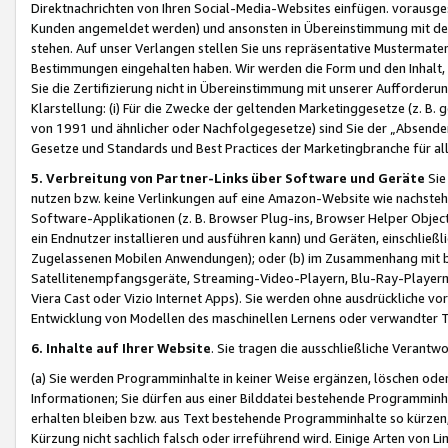
Direktnachrichten von Ihren Social-Media-Websites einfügen. vorausg
Kunden angemeldet werden) und ansonsten in Übereinstimmung mit der
stehen. Auf unser Verlangen stellen Sie uns repräsentative Mustermater
Bestimmungen eingehalten haben. Wir werden die Form und den Inhalt, di
Sie die Zertifizierung nicht in Übereinstimmung mit unserer Aufforderu
Klarstellung: (i) Für die Zwecke der geltenden Marketinggesetze (z. 
von 1991 und ähnlicher oder Nachfolgegesetze) sind Sie der „Absender“ j
Gesetze und Standards und Best Practices der Marketingbranche für 
5. Verbreitung von Partner-Links über Software und Geräte
Sie
nutzen bzw. keine Verlinkungen auf eine Amazon-Website wie nachsteh
Software-Applikationen (z. B. Browser Plug-ins, Browser Helper Objec
ein Endnutzer installieren und ausführen kann) und Geräten, einschlie
Zugelassenen Mobilen Anwendungen); oder (b) im Zusammenhang mit bzw.
Satellitenempfangsgeräte, Streaming-Video-Playern, Blu-Ray-Playern 
Viera Cast oder Vizio Internet Apps). Sie werden ohne ausdrückliche v
Entwicklung von Modellen des maschinellen Lernens oder verwandter 
6. Inhalte auf Ihrer Website
. Sie tragen die ausschließliche Verantwo
(a) Sie werden Programminhalte in keiner Weise ergänzen, löschen oder
Informationen; Sie dürfen aus einer Bilddatei bestehende Programminhal
erhalten bleiben bzw. aus Text bestehende Programminhalte so kürzen, 
Kürzung nicht sachlich falsch oder irreführend wird. Einige Arten von L