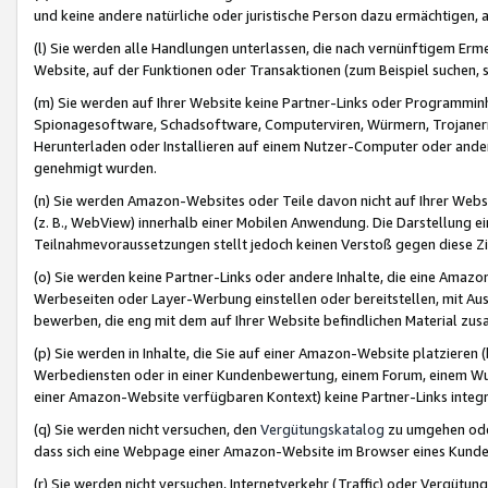
und keine andere natürliche oder juristische Person dazu ermächtigen, a
(l) Sie werden alle Handlungen unterlassen, die nach vernünftigem Erme
Website, auf der Funktionen oder Transaktionen (zum Beispiel suchen, s
(m) Sie werden auf Ihrer Website keine Partner-Links oder Programmin
Spionagesoftware, Schadsoftware, Computerviren, Würmern, Trojaner
Herunterladen oder Installieren auf einem Nutzer-Computer oder ande
genehmigt wurden.
(n) Sie werden Amazon-Websites oder Teile davon nicht auf Ihrer Websi
(z. B., WebView) innerhalb einer Mobilen Anwendung. Die Darstellung ein
Teilnahmevoraussetzungen stellt jedoch keinen Verstoß gegen diese Zif
(o) Sie werden keine Partner-Links oder andere Inhalte, die eine Am
Werbeseiten oder Layer-Werbung einstellen oder bereitstellen, mit Au
bewerben, die eng mit dem auf Ihrer Website befindlichen Material z
(p) Sie werden in Inhalte, die Sie auf einer Amazon-Website platzier
Werbediensten oder in einer Kundenbewertung, einem Forum, einem Wun
einer Amazon-Website verfügbaren Kontext) keine Partner-Links integr
(q) Sie werden nicht versuchen, den
Vergütungskatalog
zu umgehen oder
dass sich eine Webpage einer Amazon-Website im Browser eines Kunden 
(r) Sie werden nicht versuchen, Internetverkehr (Traffic) oder Vergü