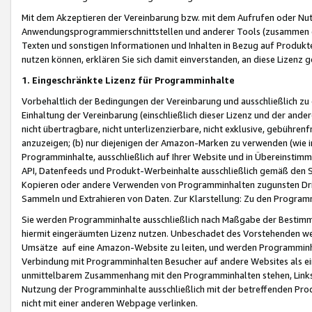
Mit dem Akzeptieren der Vereinbarung bzw. mit dem Aufrufen oder Nutz
Anwendungsprogrammierschnittstellen und anderer Tools (zusammen die
Texten und sonstigen Informationen und Inhalten in Bezug auf Produkte
nutzen können, erklären Sie sich damit einverstanden, an diese Lizenz 
1. Eingeschränkte Lizenz für Programminhalte
Vorbehaltlich der Bedingungen der Vereinbarung und ausschließlich z
Einhaltung der Vereinbarung (einschließlich dieser Lizenz und der ande
nicht übertragbare, nicht unterlizenzierbare, nicht exklusive, gebühren
anzuzeigen; (b) nur diejenigen der Amazon-Marken zu verwenden (wie in 
Programminhalte, ausschließlich auf Ihrer Website und in Übereinstimmu
API, Datenfeeds und Produkt-Werbeinhalte ausschließlich gemäß den Spe
Kopieren oder andere Verwenden von Programminhalten zugunsten Dri
Sammeln und Extrahieren von Daten. Zur Klarstellung: Zu den Program
Sie werden Programminhalte ausschließlich nach Maßgabe der Besti
hiermit eingeräumten Lizenz nutzen. Unbeschadet des Vorstehenden we
Umsätze auf eine Amazon-Website zu leiten, und werden Programminhal
Verbindung mit Programminhalten Besucher auf andere Websites als ein
unmittelbarem Zusammenhang mit den Programminhalten stehen, Links z
Nutzung der Programminhalte ausschließlich mit der betreffenden Pr
nicht mit einer anderen Webpage verlinken.