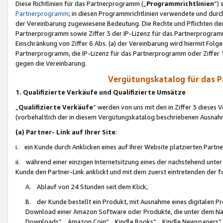
Diese Richtlinien für das Partnerprogramm („
Programmrichtlinien
“)
Partnerprogramm
; in diesen Programmrichtlinien verwendete und durch
der Vereinbarung zugewiesene Bedeutung. Die Rechte und Pflichten de
Partnerprogramm sowie Ziffer 3 der IP-Lizenz für das Partnerprogram
Einschränkung von Ziffer 6 Abs. (a) der Vereinbarung wird hiermit Fol
Partnerprogramm, die IP-Lizenz für das Partnerprogramm oder Ziffer 1
gegen die Vereinbarung.
Vergütungskatalog für das 
1. Qualifizierte Verkäufe und Qualifizierte Umsätze
„
Qualifizierte Verkäufe
“ werden von uns mit den in Ziffer 3 diese
(vorbehaltlich der in diesem Vergütungskatalog beschriebenen Ausnah
(a) Partner- Link auf Ihrer Site
:
i. ein Kunde durch Anklicken eines auf Ihrer Website platzierten Part
ii. während einer einzigen Internetsitzung eines der nachstehend unter (i)
Kunde den Partner-Link anklickt und mit dem zuerst eintretenden der f
A. Ablauf von 24 Stunden seit dem Klick,
B. der Kunde bestellt ein Produkt, mit Ausnahme eines digitalen P
Download einer Amazon Software oder Produkte, die unter dem N
Downloads“, „Amazon Coin“, „Kindle Books“, „Kindle Newspapers“, „