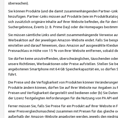
überwachen).
Sie können Produkte (und die damit zusammenhängenden Partner-Links)
hinzufügen. Partner-Links müssen auf Produkte (wie im Produktkatalog de
sich zusätzlich originäre Inhalte auf Ihrer Website befinden, die für 
Suchergebnisse, Events (z. B. Prime Day) oder die Homepages bestimmte
Sie müssen sämtliche Links und damit zusammenhängende Verweise auf z
Werbeaktion auf der jeweiligen Amazon-Website endet. Falls Sie beisp
einstellen und darauf hinweisen, dass Amazon auf ausgewählte Kleidun
Preisnachlass in Höhe von 15 % von Ihrer Website entfernen, sobald di
Sie dürfen keine unzutreffenden, überschwänglichen, täuschenden od
unsere Richtlinien, Werbeaktionen oder Preise aufstellen. Stellen Sie 
angebotenen Smartphone mit 64 GB Speicherkapazität ein, so dürfen S
führt.
Die Preise und die Verfügbarkeit von Produkten können Veränderungen 
Produkte ändern können, dürfen Sie auf Ihrer Website nur Angaben zu P
Preisen und Verfügbarkeit dargestellt sind bedienen oder (b) Sie Daten
der Lizenz festgelegten Anforderungen für die Nutzung von PA API einh
Ferner müssen Sie, falls Sie Preise für ein Produkt auf Ihrer Website in 
einer Preisvergleichsmaschine) zusammen mit Preisen für das gleiche o
außerhalb der Amazon-Website angeboten werden, jeweils den niedrigst