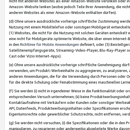
nicht mit anderen Websites als einer Amazon-Website verlinken oder i
Amazon-Website lenken (wobei jedoch Teile Ihrer Anwendung, die nich
anderen Websites als einer Amazon-Website enthalten dürfen).
(d) Ohne unsere ausdrückliche vorherige schriftliche Zustimmung werd
Nutzung mit einem Mobiltelefon oder sonstigen Mobilgerät entwickelt
(1) Websites, die nicht für die Nutzung mit solchen Geräten entwickelt
eine nicht für Mobilgeräte optimierte Website, die über einen Interne
in den
Richtlinie für Mobile Anwendungen
definiert, oder (3) Beistellge
Satellitenempfangsgeräte, Streaming-Video-Player, Blu-Ray-Player ode
Cast oder Vizio Internet-Apps).
(e) Ohne unsere ausdrückliche vorherige schriftliche Genehmigung dürfe
verwenden, um Produkt-Werbeinhalte zu aggregieren, zu analysieren, 
anderen Anwendungen, die für die Verwendung durch Personen oder Or
für die direkte Schulung oder Feinabstimmung eines maschinellen Lern
(f) Sie werden (i) nicht in irgendeiner Weise in die Funktionalität ode
entsprechenden Versuch unternehmen; (ii) keine Produktwerbungsinha
Kontaktaufnahme mit Verkäufern oder Kunden oder sonstiger Werbeaktiv
API, Datenfeeds, Produktwerbungsinhalten oder Spezifikationen erschei
Eigentumsrechte oder gewerblicher Schutzrechte, nicht entfernen, verd
(g) Sie werden nicht versuchen, (i) die Spezifikationen oder die in de
manipulieren, zu reparieren oder anderweitig abgeleitete Werke davon z