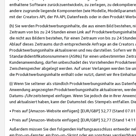
enthaltene Software zurückzuentwickeln, zu zerlegen, zu dekompilier
andere zugrunde liegende Komponenten (wie Modelle, Modellparameter
mit der Creators API, der PA API, Datenfeeds oder in den Produkt Werb
(h) Sie werden Produktwerbungsinhalte, die aus einem Bild bestehen, ni
Zeitraum von bis zu 24 Stunden einen Link auf Produktwerbungsinhalte
die nicht aus Bildern bestehen, für einen Zeitraum von bis zu 24 Stund
Ablauf dieses Zeitraums durch entsprechende Anfrage an die Creators 
Produktwerbungsinhalte aktualisieren und neu darstellen. Sofern wir Ih
Standardidentifikationsnummern (ASINs) für einen unbestimmten Zeitra
Kundenanwendung, dürfen unbeschadet des Vorstehenden Produktwerbu
Zwischenspeicher abgelegt werden. Auf unser Verlangen werden Sie un
die Produktwerbungsinhalte enthält oder nutzt, damit wir Ihre Einhalt
(i) Wenn Sie seltener als stündlich Produktwerbungsinhalte aus Datenfe
Anwendung angezeigten Produktwerbungsinhalte aktualisieren, werden 
Datums-/Uhrzeitstempel einfügen. Wenn Sie jedoch die in Ihrer Anwe
und aktualisiert haben, kann der Datumsteil des Stempels entfallen. Dies
• Preis auf [Amazon-Website einfügen]: [EUR/GBP] 32,77 (Stand 07.01.
• Preis auf [Amazon-Website einfügen]: [EUR/GBP] 32,77 (Stand 14:11 
Außerdem müssen Sie den folgenden Haftungsausschluss entweder neb
ein Pop-up-Fenster, ein Pop-up-Skript oder ein sonstiges vergleichba