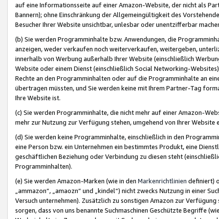
auf eine Informationsseite auf einer Amazon-Website, der nicht als Part
Bannern); ohne Einschränkung der Allgemeingültigkeit des Vorstehende
Besucher Ihrer Website unsichtbar, unlesbar oder unentzifferbar mache
(b) Sie werden Programminhalte bzw. Anwendungen, die Programminhalt
anzeigen, weder verkaufen noch weiterverkaufen, weitergeben, unterli
innerhalb von Werbung außerhalb Ihrer Website (einschließlich Werbun
Website oder einem Dienst (einschließlich Social Networking-Website
Rechte an den Programminhalten oder auf die Programminhalte an eine a
übertragen müssten, und Sie werden keine mit Ihrem Partner-Tag formati
Ihre Website ist.
(c) Sie werden Programminhalte, die nicht mehr auf einer Amazon-Websit
mehr zur Nutzung zur Verfügung stehen, umgehend von Ihrer Website e
(d) Sie werden keine Programminhalte, einschließlich in den Programmin
eine Person bzw. ein Unternehmen ein bestimmtes Produkt, eine Dienstle
geschäftlichen Beziehung oder Verbindung zu diesen steht (einschließli
Programminhalten).
(e) Sie werden Amazon-Marken (wie in den
Markenrichtlinien
definiert) 
„ammazon“, „amaozn“ und „kindel“) nicht zwecks Nutzung in einer Suc
Versuch unternehmen). Zusätzlich zu sonstigen Amazon zur Verfügung 
sorgen, dass von uns benannte Suchmaschinen Geschützte Begriffe (wie 