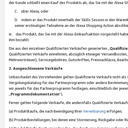
der Kunde schließt einen Kauf des Produkts ab, das Sie mit der Alexa 
C. über Alexa, oder
D. indem er das Produkt innerhalb der Skills Session in den Waren
seiner erstmaligen Teilnahme an der Alexa Shopping Action abschlie
iii. das Produkt, das Sie mit der Alexa-Einkaufsaktion vorgestellt ha
ihm bezahlt.
Die aus den einzelnen Qualifizierten Verkäufen generierten „
Qualifizi
Qualifizierten Verkäufe einnehmen, abzüglich etwaiger Versandkosten
Mehrwertsteuer), Servicegebühren, Gutschriften, Preisnachlässe, Bear
2. Ausgeschlossene Verkäufe
Unbeschadet des Vorstehenden gelten Qualifizierte Verkäufe nicht als
Vergütungskatalog für das Partnerprogramm oder andere Bestimmungen,
wir jeweils für das Partnerprogramm festlegen, einschließlich der jewe
„
Programmdokumentation
“).
Ferner gelten folgende Verkäufe, die andernfalls Qualifizierte Verkä
(a) Produktkäufe, die nach Beendigung Ihrer
Vereinbarung
erfolgen;
(b) Produktbestellungen, bei denen eine Stornierung, Rückgabe oder R