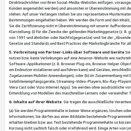
Direktnachrichten von Ihren Social-Media-Websites einfügen. vorausg
Kunden angemeldet werden) und ansonsten in Übereinstimmung mit der
stehen. Auf unser Verlangen stellen Sie uns repräsentative Mustermater
Bestimmungen eingehalten haben. Wir werden die Form und den Inhalt, di
Sie die Zertifizierung nicht in Übereinstimmung mit unserer Aufforderu
Klarstellung: (i) Für die Zwecke der geltenden Marketinggesetze (z. 
von 1991 und ähnlicher oder Nachfolgegesetze) sind Sie der „Absender“ j
Gesetze und Standards und Best Practices der Marketingbranche für 
5. Verbreitung von Partner-Links über Software und Geräte
Sie
nutzen bzw. keine Verlinkungen auf eine Amazon-Website wie nachsteh
Software-Applikationen (z. B. Browser Plug-ins, Browser Helper Objec
ein Endnutzer installieren und ausführen kann) und Geräten, einschlie
Zugelassenen Mobilen Anwendungen); oder (b) im Zusammenhang mit bzw.
Satellitenempfangsgeräte, Streaming-Video-Playern, Blu-Ray-Playern 
Viera Cast oder Vizio Internet Apps). Sie werden ohne ausdrückliche v
Entwicklung von Modellen des maschinellen Lernens oder verwandter 
6. Inhalte auf Ihrer Website
. Sie tragen die ausschließliche Verantwo
(a) Sie werden Programminhalte in keiner Weise ergänzen, löschen oder
Informationen; Sie dürfen aus einer Bilddatei bestehende Programminhal
erhalten bleiben bzw. aus Text bestehende Programminhalte so kürzen, 
Kürzung nicht sachlich falsch oder irreführend wird. Einige Arten von L