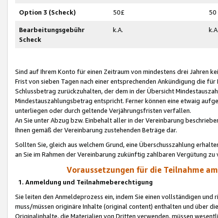
Option 3 (Scheck)
50£
50
Bearbeitungsgebühr
k.A.
k.A
Scheck
Sind auf Ihrem Konto für einen Zeitraum von mindestens drei Jahren kein
Frist von sieben Tagen nach einer entsprechenden Ankündigung die für
Schlussbetrag zurückzuhalten, der dem in der Übersicht Mindestausz
Mindestauszahlungsbetrag entspricht. Ferner können eine etwaig aufg
unterliegen oder durch geltende Verjährungsfristen verfallen.
An Sie unter Abzug bzw. Einbehalt aller in der Vereinbarung beschrieb
Ihnen gemäß der Vereinbarung zustehenden Beträge dar.
Sollten Sie, gleich aus welchem Grund, eine Überschusszahlung erhalte
an Sie im Rahmen der Vereinbarung zukünftig zahlbaren Vergütung zu 
Voraussetzungen für die Teilnahme a
1. Anmeldung und Teilnahmeberechtigung
Sie leiten den Anmeldeprozess ein, indem Sie einen vollständigen und 
muss/müssen originäre Inhalte (original content) enthalten und über d
Originalinhalte, die Materialien von Dritten verwenden, müssen wese