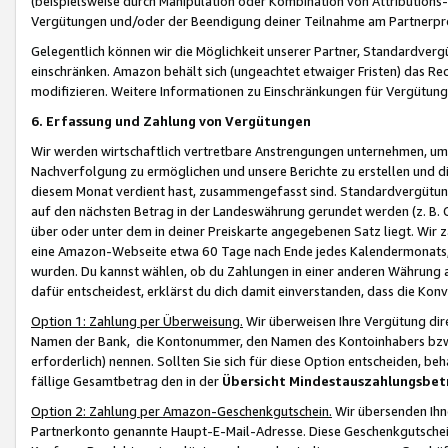
(beispielsweise durch Manipulation oder Kombination von Attributions-
Vergütungen und/oder der Beendigung deiner Teilnahme am Partnerp
Gelegentlich können wir die Möglichkeit unserer Partner, Standardv
einschränken. Amazon behält sich (ungeachtet etwaiger Fristen) das Re
modifizieren. Weitere Informationen zu Einschränkungen für Vergütung
6. Erfassung und Zahlung von Vergütungen
Wir werden wirtschaftlich vertretbare Anstrengungen unternehmen, um 
Nachverfolgung zu ermöglichen und unsere Berichte zu erstellen und di
diesem Monat verdient hast, zusammengefasst sind. Standardvergütung
auf den nächsten Betrag in der Landeswährung gerundet werden (z. B. C
über oder unter dem in deiner Preiskarte angegebenen Satz liegt. Wir
eine Amazon-Webseite etwa 60 Tage nach Ende jedes Kalendermonats, i
wurden. Du kannst wählen, ob du Zahlungen in einer anderen Währung
dafür entscheidest, erklärst du dich damit einverstanden, dass die K
Option 1: Zahlung per Überweisung.
Wir überweisen Ihre Vergütung dir
Namen der Bank, die Kontonummer, den Namen des Kontoinhabers bzw. a
erforderlich) nennen. Sollten Sie sich für diese Option entscheiden, be
fällige Gesamtbetrag den in der
Übersicht Mindestauszahlungsbet
Option 2: Zahlung per Amazon-Geschenkgutschein.
Wir übersenden Ihne
Partnerkonto genannte Haupt-E-Mail-Adresse. Diese Geschenkgutschei