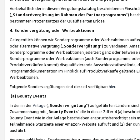
Vorbehaltlich der in diesem Vergütungskatalog beschriebenen Einschr
(„
Standardvergütung im Rahmen des Partnerprogramms
“) besc
bestimmten Prozentsatzes der Qualifizierten Erlöse.
4. Sondervergütung oder Werbeaktionen
Gelegentlich können wir Sonderprogramme oder Werbeaktionen auflegen,
oder alternative Vergütung („
Sondervergütung
”) zu verdienen. Amazo
Sonderprogramme oder Werbeaktionen jederzeit ganz oder teilweise einz
Sonderprogramme oder Werbeaktionen (auch Sonderprogramme oder We
Produktverkäufen kommt) disqualifizierende Ausschlusstatbestände, di
Programmdokumentation im Hinblick auf Produktverkäufe geltende E
Werbeaktionen.
Folgende Sondervergütungen sind derzeit verfügbar:
hier
.
(a) Bounty Events
In den in der
Anlage
(„
Sondervergütung
“) aufgeführten Ländern sind
Zusammenhang mit „
Bounty Events
“ die in dieser Ziffer 4 (a) besch
Bounty Event wie in der Anlage beschrieben anspruchsberechtigt sein mu
teilnehmende Startseite einer Amazon-Website aufruft und (2) der Kun
ausführt.
Amazon zahlt keine Sondervergütung, wenn das zugrundeliegende Boun