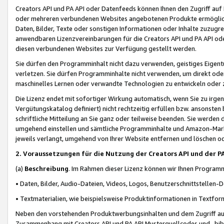
Creators API und PA API oder Datenfeeds können Ihnen den Zugriff auf D
oder mehreren verbundenen Websites angebotenen Produkte ermögliche
Daten, Bilder, Texte oder sonstigen Informationen oder Inhalte zuzugre
anwendbaren Lizenzvereinbarungen für die Creators API und PA API od
diesen verbundenen Websites zur Verfügung gestellt werden.
Sie dürfen den Programminhalt nicht dazu verwenden, geistiges Eigent
verletzen. Sie dürfen Programminhalte nicht verwenden, um direkt ode
maschinelles Lernen oder verwandte Technologien zu entwickeln oder zu
Die Lizenz endet mit sofortiger Wirkung automatisch, wenn Sie zu irg
Vergütungskatalog definiert) nicht rechtzeitig erfüllen bzw. ansonsten
schriftliche Mitteilung an Sie ganz oder teilweise beenden. Sie werden
umgehend einstellen und sämtliche Programminhalte und Amazon-Marke
jeweils verlangt, umgehend von Ihrer Website entfernen und löschen od
2. Voraussetzungen für die Nutzung der Creators API und der P
(a)
Beschreibung
. Im Rahmen dieser Lizenz können wir Ihnen Programmi
• Daten, Bilder, Audio-Dateien, Videos, Logos, Benutzerschnittstellen-
• Textmaterialien, wie beispielsweise Produktinformationen in Textfor
Neben den vorstehenden Produktwerbungsinhalten und dem Zugriff auf 
Zusammenhang mit Creators API und PA API Musterquellcodes und -bibli