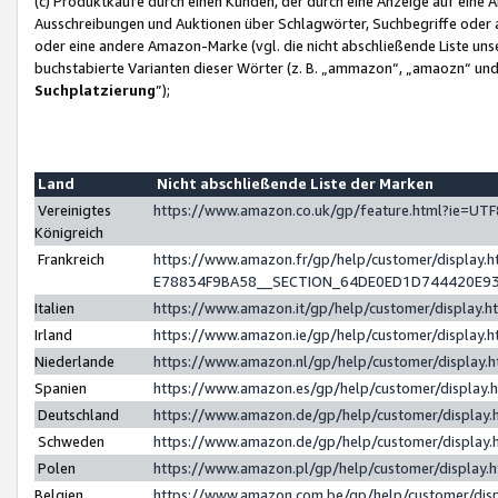
(c) Produktkäufe durch einen Kunden, der durch eine Anzeige auf eine 
Ausschreibungen und Auktionen über Schlagwörter, Suchbegriffe oder 
oder eine andere Amazon-Marke (vgl. die nicht abschließende Liste un
buchstabierte Varianten dieser Wörter (z. B. „ammazon“, „amaozn“ und „
Suchplatzierung
”);
Land
Nicht abschließende Liste der Marken
Vereinigtes
https://www.amazon.co.uk/gp/feature.html?ie=U
Königreich
Frankreich
https://www.amazon.fr/gp/help/customer/displa
E78834F9BA58__SECTION_64DE0ED1D744420E9
Italien
https://www.amazon.it/gp/help/customer/display
Irland
https://www.amazon.ie/gp/help/customer/displa
Niederlande
https://www.amazon.nl/gp/help/customer/display
Spanien
https://www.amazon.es/gp/help/customer/display
Deutschland
https://www.amazon.de/gp/help/customer/displa
Schweden
https://www.amazon.de/gp/help/customer/displa
Polen
https://www.amazon.pl/gp/help/customer/display
Belgien
https://www.amazon.com.be/gp/help/customer/d