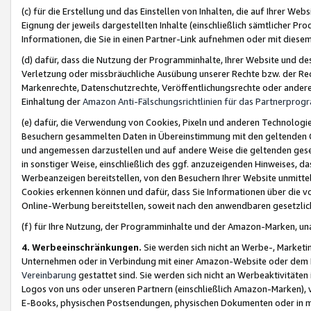
(c) für die Erstellung und das Einstellen von Inhalten, die auf Ihrer We
Eignung der jeweils dargestellten Inhalte (einschließlich sämtlicher 
Informationen, die Sie in einen Partner-Link aufnehmen oder mit diese
(d) dafür, dass die Nutzung der Programminhalte, Ihrer Website und des 
Verletzung oder missbräuchliche Ausübung unserer Rechte bzw. der Recht
Markenrechte, Datenschutzrechte, Veröffentlichungsrechte oder anderer
Einhaltung der
Amazon Anti-Fälschungsrichtlinien für das Partnerpro
(e) dafür, die Verwendung von Cookies, Pixeln und anderen Technologien
Besuchern gesammelten Daten in Übereinstimmung mit den geltenden Ge
und angemessen darzustellen und auf andere Weise die geltenden geset
in sonstiger Weise, einschließlich des ggf. anzuzeigenden Hinweises, d
Werbeanzeigen bereitstellen, von den Besuchern Ihrer Website unmitte
Cookies erkennen können und dafür, dass Sie Informationen über die v
Online-Werbung bereitstellen, soweit nach den anwendbaren gesetzlic
(f) für Ihre Nutzung, der Programminhalte und der Amazon-Marken, u
4. Werbeeinschränkungen.
Sie werden sich nicht an Werbe-, Market
Unternehmen oder in Verbindung mit einer Amazon-Website oder dem Pa
Vereinbarung
gestattet sind. Sie werden sich nicht an Werbeaktivitäten
Logos von uns oder unseren Partnern (einschließlich Amazon-Marken), 
E-Books, physischen Postsendungen, physischen Dokumenten oder in 