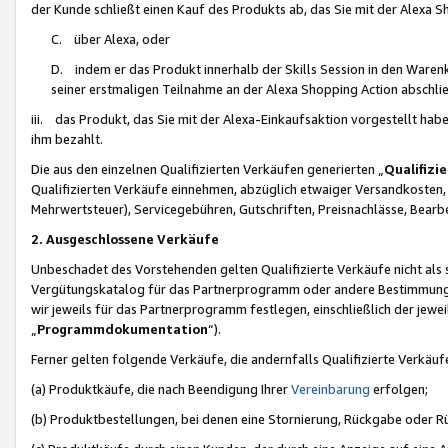
der Kunde schließt einen Kauf des Produkts ab, das Sie mit der Alexa 
C. über Alexa, oder
D. indem er das Produkt innerhalb der Skills Session in den Waren
seiner erstmaligen Teilnahme an der Alexa Shopping Action abschlie
iii. das Produkt, das Sie mit der Alexa-Einkaufsaktion vorgestellt ha
ihm bezahlt.
Die aus den einzelnen Qualifizierten Verkäufen generierten „
Qualifizi
Qualifizierten Verkäufe einnehmen, abzüglich etwaiger Versandkosten
Mehrwertsteuer), Servicegebühren, Gutschriften, Preisnachlässe, Bear
2. Ausgeschlossene Verkäufe
Unbeschadet des Vorstehenden gelten Qualifizierte Verkäufe nicht als
Vergütungskatalog für das Partnerprogramm oder andere Bestimmungen,
wir jeweils für das Partnerprogramm festlegen, einschließlich der jewe
„
Programmdokumentation
“).
Ferner gelten folgende Verkäufe, die andernfalls Qualifizierte Verkä
(a) Produktkäufe, die nach Beendigung Ihrer
Vereinbarung
erfolgen;
(b) Produktbestellungen, bei denen eine Stornierung, Rückgabe oder R