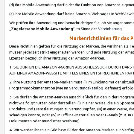
(d) Ihre Mobile Anwendung darf nicht die Funktion von Amazons eige
(e) Ihre Mobile Anwendung darf keine Amazon-Webpages in WebView 
Wir prüfen Ihre Anwendung und benachrichtigen Sie, ob sie angenomm
„
Zugelassene Mobile Anwendung
“ im Sinne der
Vereinbarung
.
Markenrichtlinien für das 
Diese Richtlinien gelten für die Nutzung der Marken, die wir Ihnen als 
müssen jederzeit strikt eingehalten werden, und jede Nutzung der Ama
Lizenzen bezüglich Ihrer Nutzung der Amazon-Marken.
1. SIE DÜRFEN DIE AMAZON-MARKEN AUSSCHLIESSLICH DURCH DARS
AUF EINER AMAZON-WEBSITE MITTELS EINES ENTSPRECHENDEN PART
2. Ihre Nutzung der Amazon-Marken muss (i) im Einklang mit der aktuells
Programmdokumentation (wie im
Vergütungskatalog
definiert) erfolg
3. Sie dürfen die Amazon-Marken ausschließlich für den in der Progr
nicht wie folgt nutzen oder darstellen: (i) in einer Weise, die ein Spo
Produkte und Dienstleistungen zu verunglimpfen, (iii) in einer Weise
schädigen könnte, oder (iv) in Offline-Materialien oder E-Mails (z. B.
Dokumenten oder mündlicher Werbung).
4. Wir werden Ihnen ein Bild bzw. Bilder der Amazon-Marken zur Verfüg