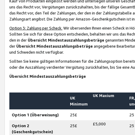
Kauf von Produkten eingelöst werden und unterliegen unseren Geschäf
uns das Recht vor, Vergütungen zurückzuhalten, bis der fällige Gesamt
das Recht vor, den Teil der Zahlungen, der den in der Zahlungstabelle 
Zahlungsart angibst. Die Zahlung per Amazon-Geschenkgutschein ist in
Option 3: Zahlung per Scheck.
Wir übersenden Ihnen einen Scheck in Höh
Sollten Sie sich für diese Option entscheiden, behalten wir uns das Rec
den in der
Übersicht Mindestauszahlungsbeträge
genannten Mindest
der
Übersicht Mindestauszahlungsbeträge
angegebene Bearbeitung
und Schweden nicht verfügbar.
Sollten Sie keine gültigen Informationen für die Zahlungsoption bereit
oder die Auszahlung verdienter Vergütung zurückhalten, bis Sie eine A
Übersicht Mindestauszahlungsbeträge
UK Maxium
UK
FR,
Minimum
un
Option 1 (Überweisung)
25£
25
£5,000
Option 2
25£
25
(Geschenkgutschein)