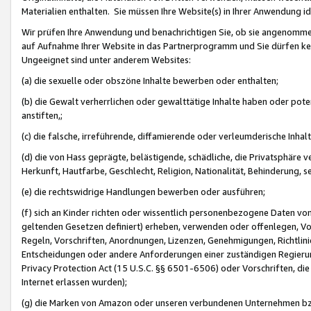
Materialien enthalten. Sie müssen Ihre Website(s) in Ihrer Anwendung ide
Wir prüfen Ihre Anwendung und benachrichtigen Sie, ob sie angenommen
auf Aufnahme Ihrer Website in das Partnerprogramm und Sie dürfen kei
Ungeeignet sind unter anderem Websites:
(a) die sexuelle oder obszöne Inhalte bewerben oder enthalten;
(b) die Gewalt verherrlichen oder gewalttätige Inhalte haben oder pot
anstiften,;
(c) die falsche, irreführende, diffamierende oder verleumderische Inha
(d) die von Hass geprägte, belästigende, schädliche, die Privatsphäre v
Herkunft, Hautfarbe, Geschlecht, Religion, Nationalität, Behinderung, 
(e) die rechtswidrige Handlungen bewerben oder ausführen;
(f) sich an Kinder richten oder wissentlich personenbezogene Daten vo
geltenden Gesetzen definiert) erheben, verwenden oder offenlegen, Vo
Regeln, Vorschriften, Anordnungen, Lizenzen, Genehmigungen, Richtlini
Entscheidungen oder andere Anforderungen einer zuständigen Regierung
Privacy Protection Act (15 U.S.C. §§ 6501-6506) oder Vorschriften, di
Internet erlassen wurden);
(g) die Marken von Amazon oder unseren verbundenen Unternehmen b