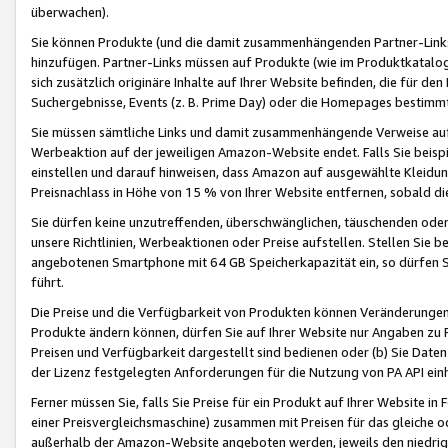
überwachen).
Sie können Produkte (und die damit zusammenhängenden Partner-Links)
hinzufügen. Partner-Links müssen auf Produkte (wie im Produktkatalog de
sich zusätzlich originäre Inhalte auf Ihrer Website befinden, die für 
Suchergebnisse, Events (z. B. Prime Day) oder die Homepages bestimmte
Sie müssen sämtliche Links und damit zusammenhängende Verweise auf z
Werbeaktion auf der jeweiligen Amazon-Website endet. Falls Sie beisp
einstellen und darauf hinweisen, dass Amazon auf ausgewählte Kleidun
Preisnachlass in Höhe von 15 % von Ihrer Website entfernen, sobald di
Sie dürfen keine unzutreffenden, überschwänglichen, täuschenden od
unsere Richtlinien, Werbeaktionen oder Preise aufstellen. Stellen Sie 
angebotenen Smartphone mit 64 GB Speicherkapazität ein, so dürfen S
führt.
Die Preise und die Verfügbarkeit von Produkten können Veränderungen 
Produkte ändern können, dürfen Sie auf Ihrer Website nur Angaben zu P
Preisen und Verfügbarkeit dargestellt sind bedienen oder (b) Sie Daten
der Lizenz festgelegten Anforderungen für die Nutzung von PA API einh
Ferner müssen Sie, falls Sie Preise für ein Produkt auf Ihrer Website in 
einer Preisvergleichsmaschine) zusammen mit Preisen für das gleiche o
außerhalb der Amazon-Website angeboten werden, jeweils den niedrigst