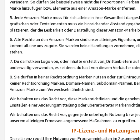
verändern. So dürfen Sie beispielsweise nicht die Proportionen, Farb
Marke hinzufügen bzw. Elemente aus einer Amazon-Marke entfernen.
5. Jede Amazon-Marke muss für sich alleine in ihrer Gesamtheit darge
grafischen oder Textelementen muss ein hinreichender Abstand gegebe
platzieren, der die Lesbarkeit oder Darstellung dieser Amazon-Marke b
6. Alle Rechte an den Amazon-Marken sind unser alleiniges Eigentum, 
kommt alleine uns zugute. Sie werden keine Handlungen vornehmen, 
stehen.
7. Du darfst kein Logo von, oder Inhalte erstellt von,
Drittanbietern au
anderweitig verwenden, es sei denn, du hast von diesem Verkäufer oder
8. Sie dürfen in keiner Rechtsordnung Marken nutzen oder zur Eintragu
keiner Rechtsordnung Marken, Domain-Namen, Subdomain-Namen, Benu
Amazon-Marke zum Verwechseln ähnlich sind.
Wir behalten uns das Recht vor, diese Markenrichtlinien und die gene
Einstellen einer Änderungsmitteilung oder überarbeiteter Markenricht
Wir behalten uns das Recht vor, gegen jede unbefugte Nutzung bzw. jede 
unserem alleinigen Ermessen angemessene Maßnahmen zu ergreifen.
IP-Lizenz- und Nutzungsan
Diese Lizenz regelt Ihre Nutzung von Programminhalten im Zusammen