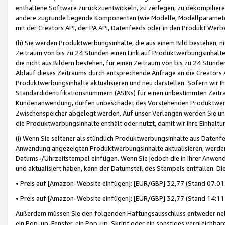
enthaltene Software zurückzuentwickeln, zu zerlegen, zu dekompilier
andere zugrunde liegende Komponenten (wie Modelle, Modellparameter
mit der Creators API, der PA API, Datenfeeds oder in den Produkt Werb
(h) Sie werden Produktwerbungsinhalte, die aus einem Bild bestehen, ni
Zeitraum von bis zu 24 Stunden einen Link auf Produktwerbungsinhalte
die nicht aus Bildern bestehen, für einen Zeitraum von bis zu 24 Stund
Ablauf dieses Zeitraums durch entsprechende Anfrage an die Creators 
Produktwerbungsinhalte aktualisieren und neu darstellen. Sofern wir Ih
Standardidentifikationsnummern (ASINs) für einen unbestimmten Zeitra
Kundenanwendung, dürfen unbeschadet des Vorstehenden Produktwerbu
Zwischenspeicher abgelegt werden. Auf unser Verlangen werden Sie un
die Produktwerbungsinhalte enthält oder nutzt, damit wir Ihre Einhalt
(i) Wenn Sie seltener als stündlich Produktwerbungsinhalte aus Datenfe
Anwendung angezeigten Produktwerbungsinhalte aktualisieren, werden 
Datums-/Uhrzeitstempel einfügen. Wenn Sie jedoch die in Ihrer Anwe
und aktualisiert haben, kann der Datumsteil des Stempels entfallen. Dies
• Preis auf [Amazon-Website einfügen]: [EUR/GBP] 32,77 (Stand 07.01.
• Preis auf [Amazon-Website einfügen]: [EUR/GBP] 32,77 (Stand 14:11 
Außerdem müssen Sie den folgenden Haftungsausschluss entweder neb
ein Pop-up-Fenster, ein Pop-up-Skript oder ein sonstiges vergleichba