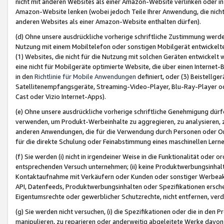
nicht mit anderen Websites als einer Amazon-Website verlinken oder i
Amazon-Website lenken (wobei jedoch Teile Ihrer Anwendung, die nich
anderen Websites als einer Amazon-Website enthalten dürfen).
(d) Ohne unsere ausdrückliche vorherige schriftliche Zustimmung werd
Nutzung mit einem Mobiltelefon oder sonstigen Mobilgerät entwickelt
(1) Websites, die nicht für die Nutzung mit solchen Geräten entwickelt
eine nicht für Mobilgeräte optimierte Website, die über einen Interne
in den
Richtlinie für Mobile Anwendungen
definiert, oder (3) Beistellge
Satellitenempfangsgeräte, Streaming-Video-Player, Blu-Ray-Player ode
Cast oder Vizio Internet-Apps).
(e) Ohne unsere ausdrückliche vorherige schriftliche Genehmigung dürfe
verwenden, um Produkt-Werbeinhalte zu aggregieren, zu analysieren, 
anderen Anwendungen, die für die Verwendung durch Personen oder Or
für die direkte Schulung oder Feinabstimmung eines maschinellen Lern
(f) Sie werden (i) nicht in irgendeiner Weise in die Funktionalität ode
entsprechenden Versuch unternehmen; (ii) keine Produktwerbungsinha
Kontaktaufnahme mit Verkäufern oder Kunden oder sonstiger Werbeaktiv
API, Datenfeeds, Produktwerbungsinhalten oder Spezifikationen erschei
Eigentumsrechte oder gewerblicher Schutzrechte, nicht entfernen, verd
(g) Sie werden nicht versuchen, (i) die Spezifikationen oder die in de
manipulieren, zu reparieren oder anderweitig abgeleitete Werke davon z