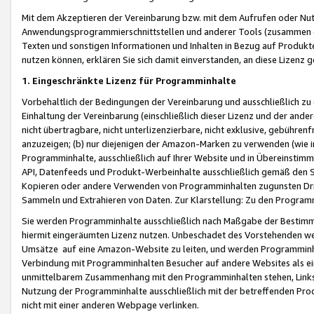
Mit dem Akzeptieren der Vereinbarung bzw. mit dem Aufrufen oder Nutz
Anwendungsprogrammierschnittstellen und anderer Tools (zusammen die
Texten und sonstigen Informationen und Inhalten in Bezug auf Produkte
nutzen können, erklären Sie sich damit einverstanden, an diese Lizenz 
1. Eingeschränkte Lizenz für Programminhalte
Vorbehaltlich der Bedingungen der Vereinbarung und ausschließlich z
Einhaltung der Vereinbarung (einschließlich dieser Lizenz und der ande
nicht übertragbare, nicht unterlizenzierbare, nicht exklusive, gebühren
anzuzeigen; (b) nur diejenigen der Amazon-Marken zu verwenden (wie in 
Programminhalte, ausschließlich auf Ihrer Website und in Übereinstimmu
API, Datenfeeds und Produkt-Werbeinhalte ausschließlich gemäß den Spe
Kopieren oder andere Verwenden von Programminhalten zugunsten Dri
Sammeln und Extrahieren von Daten. Zur Klarstellung: Zu den Program
Sie werden Programminhalte ausschließlich nach Maßgabe der Besti
hiermit eingeräumten Lizenz nutzen. Unbeschadet des Vorstehenden we
Umsätze auf eine Amazon-Website zu leiten, und werden Programminhal
Verbindung mit Programminhalten Besucher auf andere Websites als ein
unmittelbarem Zusammenhang mit den Programminhalten stehen, Links z
Nutzung der Programminhalte ausschließlich mit der betreffenden Pr
nicht mit einer anderen Webpage verlinken.