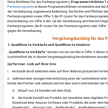
Diese Richtlinien für das Partnerprogramm („
Programmrichtlinien
“)
Partnerprogramm
; in diesen Programmrichtlinien verwendete und durch
der Vereinbarung zugewiesene Bedeutung. Die Rechte und Pflichten de
Partnerprogramm sowie Ziffer 3 der IP-Lizenz für das Partnerprogram
Einschränkung von Ziffer 6 Abs. (a) der Vereinbarung wird hiermit Fol
Partnerprogramm, die IP-Lizenz für das Partnerprogramm oder Ziffer 1
gegen die Vereinbarung.
Vergütungskatalog für das 
1. Qualifizierte Verkäufe und Qualifizierte Umsätze
„
Qualifizierte Verkäufe
“ werden von uns mit den in Ziffer 3 diese
(vorbehaltlich der in diesem Vergütungskatalog beschriebenen Ausnah
(a) Partner- Link auf Ihrer Site
:
i. ein Kunde durch Anklicken eines auf Ihrer Website platzierten Part
ii. während einer einzigen Internetsitzung eines der nachstehend unter (i)
Kunde den Partner-Link anklickt und mit dem zuerst eintretenden der f
A. Ablauf von 24 Stunden seit dem Klick,
B. der Kunde bestellt ein Produkt, mit Ausnahme eines digitalen P
Download einer Amazon Software oder Produkte, die unter dem N
Downloads“, „Amazon Coin“, „Kindle Books“, „Kindle Newspapers“, „