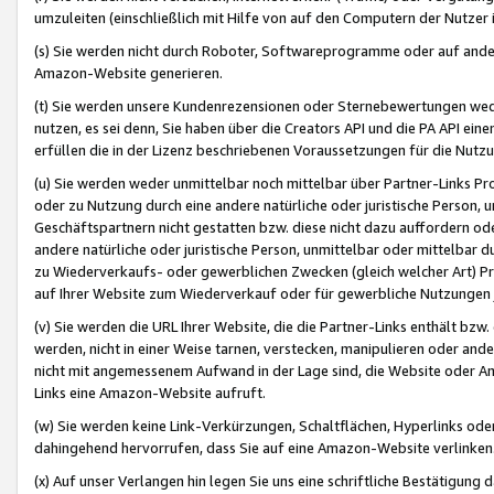
umzuleiten (einschließlich mit Hilfe von auf den Computern der Nutzer i
(s) Sie werden nicht durch Roboter, Softwareprogramme oder auf andere
Amazon-Website generieren.
(t) Sie werden unsere Kundenrezensionen oder Sternebewertungen wed
nutzen, es sei denn, Sie haben über die Creators API und die PA API e
erfüllen die in der Lizenz beschriebenen Voraussetzungen für die Nutzu
(u) Sie werden weder unmittelbar noch mittelbar über Partner-Links P
oder zu Nutzung durch eine andere natürliche oder juristische Person,
Geschäftspartnern nicht gestatten bzw. diese nicht dazu auffordern od
andere natürliche oder juristische Person, unmittelbar oder mittelbar
zu Wiederverkaufs- oder gewerblichen Zwecken (gleich welcher Art) 
auf Ihrer Website zum Wiederverkauf oder für gewerbliche Nutzungen 
(v) Sie werden die URL Ihrer Website, die die Partner-Links enthält b
werden, nicht in einer Weise tarnen, verstecken, manipulieren oder and
nicht mit angemessenem Aufwand in der Lage sind, die Website oder A
Links eine Amazon-Website aufruft.
(w) Sie werden keine Link-Verkürzungen, Schaltflächen, Hyperlinks ode
dahingehend hervorrufen, dass Sie auf eine Amazon-Website verlinken
(x) Auf unser Verlangen hin legen Sie uns eine schriftliche Bestätigung