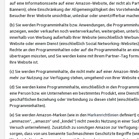
auf eine Informationsseite auf einer Amazon-Website, der nicht als Part
Bannern); ohne Einschränkung der Allgemeingültigkeit des Vorstehende
Besucher Ihrer Website unsichtbar, unlesbar oder unentzifferbar mache
(b) Sie werden Programminhalte bzw. Anwendungen, die Programminhalt
anzeigen, weder verkaufen noch weiterverkaufen, weitergeben, unterli
innerhalb von Werbung außerhalb Ihrer Website (einschließlich Werbun
Website oder einem Dienst (einschließlich Social Networking-Website
Rechte an den Programminhalten oder auf die Programminhalte an eine a
übertragen müssten, und Sie werden keine mit Ihrem Partner-Tag formati
Ihre Website ist.
(c) Sie werden Programminhalte, die nicht mehr auf einer Amazon-Websit
mehr zur Nutzung zur Verfügung stehen, umgehend von Ihrer Website e
(d) Sie werden keine Programminhalte, einschließlich in den Programmin
eine Person bzw. ein Unternehmen ein bestimmtes Produkt, eine Dienstle
geschäftlichen Beziehung oder Verbindung zu diesen steht (einschließli
Programminhalten).
(e) Sie werden Amazon-Marken (wie in den
Markenrichtlinien
definiert) 
„ammazon“, „amaozn“ und „kindel“) nicht zwecks Nutzung in einer Suc
Versuch unternehmen). Zusätzlich zu sonstigen Amazon zur Verfügung 
sorgen, dass von uns benannte Suchmaschinen Geschützte Begriffe (wie 