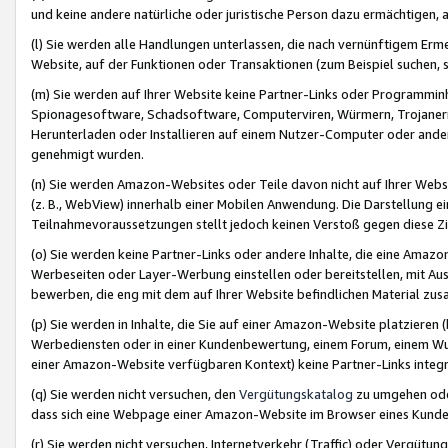
und keine andere natürliche oder juristische Person dazu ermächtigen, a
(l) Sie werden alle Handlungen unterlassen, die nach vernünftigem Erme
Website, auf der Funktionen oder Transaktionen (zum Beispiel suchen, s
(m) Sie werden auf Ihrer Website keine Partner-Links oder Programmin
Spionagesoftware, Schadsoftware, Computerviren, Würmern, Trojaner
Herunterladen oder Installieren auf einem Nutzer-Computer oder ande
genehmigt wurden.
(n) Sie werden Amazon-Websites oder Teile davon nicht auf Ihrer Websi
(z. B., WebView) innerhalb einer Mobilen Anwendung. Die Darstellung ein
Teilnahmevoraussetzungen stellt jedoch keinen Verstoß gegen diese Zif
(o) Sie werden keine Partner-Links oder andere Inhalte, die eine Am
Werbeseiten oder Layer-Werbung einstellen oder bereitstellen, mit Au
bewerben, die eng mit dem auf Ihrer Website befindlichen Material z
(p) Sie werden in Inhalte, die Sie auf einer Amazon-Website platzier
Werbediensten oder in einer Kundenbewertung, einem Forum, einem Wun
einer Amazon-Website verfügbaren Kontext) keine Partner-Links integr
(q) Sie werden nicht versuchen, den
Vergütungskatalog
zu umgehen oder
dass sich eine Webpage einer Amazon-Website im Browser eines Kunden 
(r) Sie werden nicht versuchen, Internetverkehr (Traffic) oder Vergü