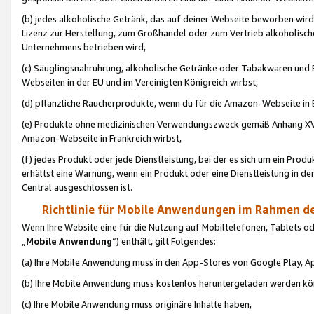
(b) jedes alkoholische Getränk, das auf deiner Webseite beworben wird
Lizenz zur Herstellung, zum Großhandel oder zum Vertrieb alkoholisch
Unternehmens betrieben wird,
(c) Säuglingsnahruhrung, alkoholische Getränke oder Tabakwaren und E
Webseiten in der EU und im Vereinigten Königreich wirbst,
(d) pflanzliche Raucherprodukte, wenn du für die Amazon-Webseite in B
(e) Produkte ohne medizinischen Verwendungszweck gemäß Anhang XVI 
Amazon-Webseite in Frankreich wirbst,
(f) jedes Produkt oder jede Dienstleistung, bei der es sich um ein Prod
erhältst eine Warnung, wenn ein Produkt oder eine Dienstleistung in de
Central ausgeschlossen ist.
Richtlinie für Mobile Anwendungen im Rahmen de
Wenn Ihre Website eine für die Nutzung auf Mobiltelefonen, Tablets 
„
Mobile Anwendung
“) enthält, gilt Folgendes:
(a) Ihre Mobile Anwendung muss in den App-Stores von Google Play, A
(b) Ihre Mobile Anwendung muss kostenlos heruntergeladen werden könn
(c) Ihre Mobile Anwendung muss originäre Inhalte haben,