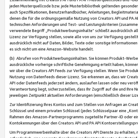
jeden Musterquellcode bzw. jede Musterbibliothek geltenden gesonder
auch Spezifikationen, Benutzerhandbücher, Anleitungen, Begleitmaterial
denen die für die ordnungsgemäße Nutzung von Creators API und PA A
technischen Anforderungen und Test- und Leistungskriterien (zusammen
verwendete Begriff „Produktwerbungsinhalte“ schließt ausdrücklich al
Lizenz zur Verfügung stellen, sowie alle von uns zur Verfügung gestel
ausdrücklich nicht auf Daten, Bilder, Texte oder sonstige Informatione
es sich nicht um eine Amazon-Website handelt.
(b) Abrufen von Produktwerbungsinhalten. Sie können Produkt-Werbein
ausdrückliche vorherige schriftliche Genehmigung erteilt haben, könn
wir über die Creators API Feeds zur Verfügung stellen. Wenn Sie Produk
Nutzung von Datenfeeds dieser Lizenz. Sie erkennen an, dass wir Creat
API oder Datenfeeds jederzeit ändern, auslaufen lassen oder neu veröffe
Verantwortung liegt, sicherzustellen, dass Ihr Zugriff auf die und Ihr
jeweiligen Zeitpunkt aktuellen Anforderungen (einschließlich dieser Liz
Zur Identifizierung Ihres Kontos und zum Stellen von Anfragen an Crea
Schlüssel und einem privaten Schlüssel (jedes Schlüsselpaar eine „Kon
Rahmen des Amazon-Partnerprogramms zugeteilte Partner-ID oder ein
Kontokennungen über den Creators API und PA API Kontoerstellungspro
Um Programmwerbeinhalte über die Creators API Dienste zu erhalten, m