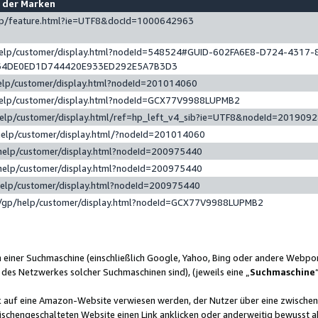
e der Marken
gp/feature.html?ie=UTF8&docId=1000642963
help/customer/display.html?nodeId=548524#GUID-602FA6E8-D724-4317-
64DE0ED1D744420E933ED292E5A7B3D3
elp/customer/display.html?nodeId=201014060
help/customer/display.html?nodeId=GCX77V9988LUPMB2
help/customer/display.html/ref=hp_left_v4_sib?ie=UTF8&nodeId=201909
help/customer/display.html/?nodeId=201014060
help/customer/display.html?nodeId=200975440
help/customer/display.html?nodeId=200975440
help/customer/display.html?nodeId=200975440
/gp/help/customer/display.html?nodeId=GCX77V9988LUPMB2
n einer Suchmaschine (einschließlich Google, Yahoo, Bing oder andere Webp
 des Netzwerkes solcher Suchmaschinen sind), (jeweils eine „
Suchmaschine
nk auf eine Amazon-Website verwiesen werden, der Nutzer über eine zwische
ischengeschalteten Website einen Link anklicken oder anderweitig bewusst a