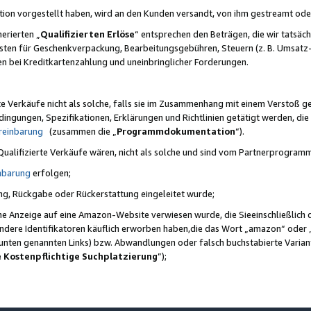
ktion vorgestellt haben, wird an den Kunden versandt, von ihm gestreamt od
erierten „
Qualifizierten Erlöse
“ entsprechen den Beträgen, die wir tatsäch
sten für Geschenkverpackung, Bearbeitungsgebühren, Steuern (z. B. Umsatz-
en bei Kreditkartenzahlung und uneinbringlicher Forderungen.
e Verkäufe nicht als solche, falls sie im Zusammenhang mit einem Verstoß 
ungen, Spezifikationen, Erklärungen und Richtlinien getätigt werden, die 
reinbarung
(zusammen die „
Programmdokumentation
“).
 Qualifizierte Verkäufe wären, nicht als solche und sind vom Partnerprogra
nbarung
erfolgen;
ung, Rückgabe oder Rückerstattung eingeleitet wurde;
ine Anzeige auf eine Amazon-Website verwiesen wurde, die Sieeinschließlich
ndere Identifikatoren käuflich erworben haben,die das Wort „amazon“ oder 
e unten genannten Links) bzw. Abwandlungen oder falsch buchstabierte Varia
e Kostenpflichtige Suchplatzierung
”);