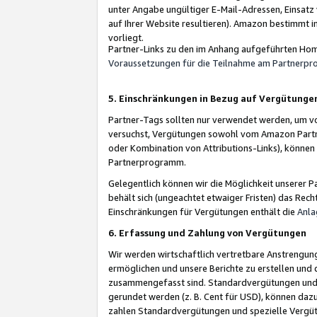
unter Angabe ungültiger E-Mail-Adressen, Einsatz
auf Ihrer Website resultieren). Amazon bestimmt i
vorliegt.
Partner-Links zu den im Anhang aufgeführten Hom
Voraussetzungen für die Teilnahme am Partnerp
5. Einschränkungen in Bezug auf Vergütunge
Partner-Tags sollten nur verwendet werden, um von 
versuchst, Vergütungen sowohl vom Amazon Partn
oder Kombination von Attributions-Links), könne
Partnerprogramm.
Gelegentlich können wir die Möglichkeit unsere
behält sich (ungeachtet etwaiger Fristen) das Rec
Einschränkungen für Vergütungen enthält die
Anla
6. Erfassung und Zahlung von Vergütungen
Wir werden wirtschaftlich vertretbare Anstrengu
ermöglichen und unsere Berichte zu erstellen und 
zusammengefasst sind. Standardvergütungen und s
gerundet werden (z. B. Cent für USD), können dazu
zahlen Standardvergütungen und spezielle Vergüt