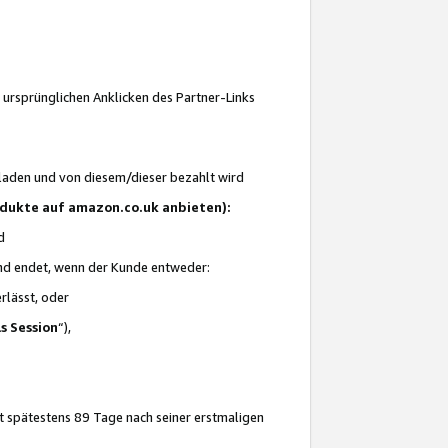
 ursprünglichen Anklicken des Partner-Links
laden und von diesem/dieser bezahlt wird
rodukte auf amazon.co.uk anbieten):
d
 und endet, wenn der Kunde entweder:
erlässt, oder
ls Session
“),
t spätestens 89 Tage nach seiner erstmaligen