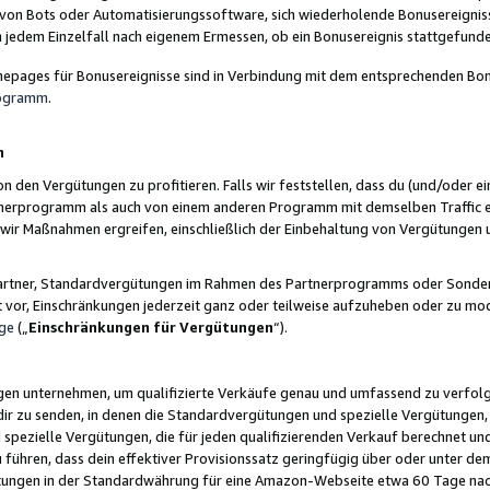
 von Bots oder Automatisierungssoftware, sich wiederholende Bonusereignisse
n jedem Einzelfall nach eigenem Ermessen, ob ein Bonusereignis stattgefund
epages für Bonusereignisse sind in Verbindung mit dem entsprechenden Bonu
rogramm
.
n
den Vergütungen zu profitieren. Falls wir feststellen, dass du (und/oder ein
erprogramm als auch von einem anderen Programm mit demselben Traffic ei
n wir Maßnahmen ergreifen, einschließlich der Einbehaltung von Vergütunge
r Partner, Standardvergütungen im Rahmen des Partnerprogramms oder Sonde
ht vor, Einschränkungen jederzeit ganz oder teilweise aufzuheben oder zu mod
ge
(„
Einschränkungen für Vergütungen
“).
ngen unternehmen, um qualifizierte Verkäufe genau und umfassend zu verfol
dir zu senden, in denen die Standardvergütungen und spezielle Vergütungen, 
pezielle Vergütungen, die für jeden qualifizierenden Verkauf berechnet un
 führen, dass dein effektiver Provisionssatz geringfügig über oder unter dem
ungen in der Standardwährung für eine Amazon-Webseite etwa 60 Tage nach