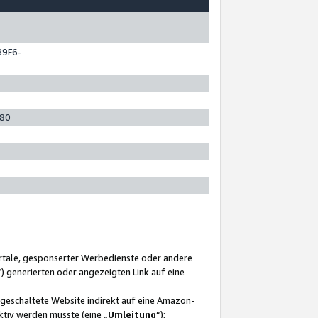
89F6-
280
ortale, gesponserter Werbedienste oder andere
“) generierten oder angezeigten Link auf eine
ngeschaltete Website indirekt auf eine Amazon-
ktiv werden müsste (eine „
Umleitung
“);