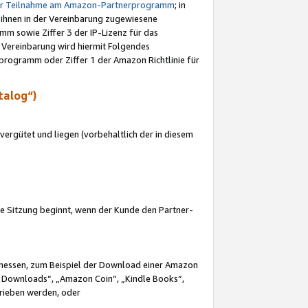
ur Teilnahme am Amazon-Partnerprogramm
; in
 ihnen in der Vereinbarung zugewiesene
m sowie Ziffer 3 der IP-Lizenz für das
 Vereinbarung wird hiermit Folgendes
programm oder Ziffer 1 der Amazon Richtlinie für
talog“)
ergütet und liegen (vorbehaltlich der in diesem
i die Sitzung beginnt, wenn der Kunde den Partner-
Ermessen, zum Beispiel der Download einer Amazon
 Downloads“, „Amazon Coin“, „Kindle Books“,
trieben werden, oder