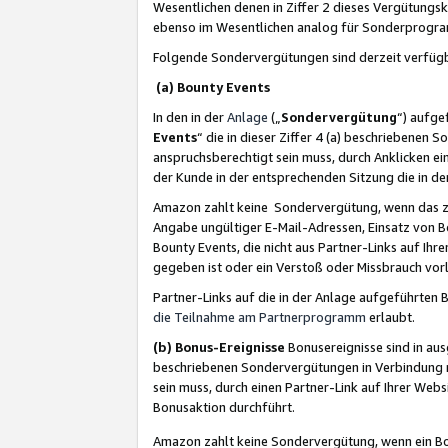
Wesentlichen denen in Ziffer 2 dieses Vergütung
ebenso im Wesentlichen analog für Sonderprogr
Folgende Sondervergütungen sind derzeit verfüg
(a) Bounty Events
In den in der
Anlage
(„
Sondervergütung
“) aufge
Events
“ die in dieser Ziffer 4 (a) beschriebenen 
anspruchsberechtigt sein muss, durch Anklicken ei
der Kunde in der entsprechenden Sitzung die in d
Amazon zahlt keine Sondervergütung, wenn das z
Angabe ungültiger E-Mail-Adressen, Einsatz von B
Bounty Events, die nicht aus Partner-Links auf Ihre
gegeben ist oder ein Verstoß oder Missbrauch vorl
Partner-Links auf die in der Anlage aufgeführte
die Teilnahme am Partnerprogramm
erlaubt.
(b) Bonus-Ereignisse
Bonusereignisse sind in au
beschriebenen Sondervergütungen in Verbindung m
sein muss, durch einen Partner-Link auf Ihrer We
Bonusaktion durchführt.
Amazon zahlt keine Sondervergütung, wenn ein Bon