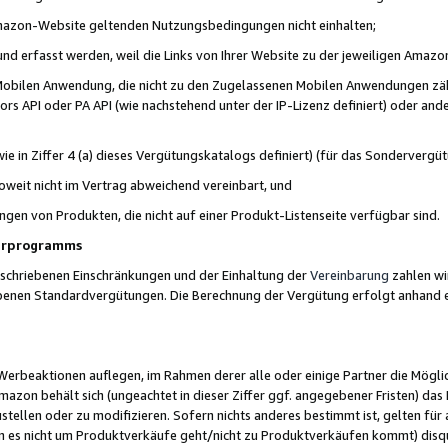
 Amazon-Website geltenden Nutzungsbedingungen nicht einhalten;
t und erfasst werden, weil die Links von Ihrer Website zu der jeweiligen Am
 Mobilen Anwendung, die nicht zu den Zugelassenen Mobilen Anwendungen zählt
s API oder PA API (wie nachstehend unter der IP-Lizenz definiert) oder ander
ie in Ziffer 4 (a) dieses Vergütungskatalogs definiert) (für das Sonderverg
weit nicht im Vertrag abweichend vereinbart, und
ngen von Produkten, die nicht auf einer Produkt-Listenseite verfügbar sind.
nerprogramms
eschriebenen Einschränkungen und der Einhaltung der
Vereinbarung
zahlen wir
ebenen Standardvergütungen. Die Berechnung der Vergütung erfolgt anhand e
beaktionen auflegen, im Rahmen derer alle oder einige Partner die Möglichk
Amazon behält sich (ungeachtet in dieser Ziffer ggf. angegebener Fristen) d
ustellen oder zu modifizieren. Sofern nichts anderes bestimmt ist, gelten 
s nicht um Produktverkäufe geht/nicht zu Produktverkäufen kommt) disqua