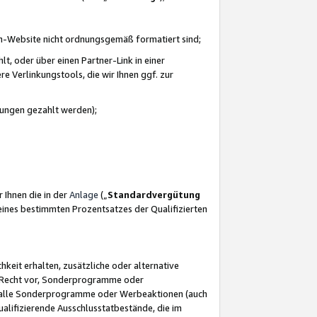
azon-Website nicht ordnungsgemäß formatiert sind;
, oder über einen Partner-Link in einer
e Verlinkungstools, die wir Ihnen ggf. zur
ütungen gezahlt werden);
 Ihnen die in der
Anlage
(„
Standardvergütung
ines bestimmten Prozentsatzes der Qualifizierten
eit erhalten, zusätzliche oder alternative
as Recht vor, Sonderprogramme oder
für alle Sonderprogramme oder Werbeaktionen (auch
lifizierende Ausschlusstatbestände, die im