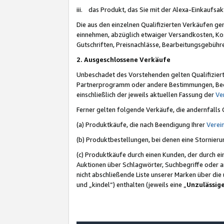
iii. das Produkt, das Sie mit der Alexa-Einkaufsa
Die aus den einzelnen Qualifizierten Verkäufen gen
einnehmen, abzüglich etwaiger Versandkosten, Ko
Gutschriften, Preisnachlässe, Bearbeitungsgebühr
2. Ausgeschlossene Verkäufe
Unbeschadet des Vorstehenden gelten Qualifiziert
Partnerprogramm oder andere Bestimmungen, Beding
einschließlich der jeweils aktuellen Fassung der
Ve
Ferner gelten folgende Verkäufe, die andernfalls
(a) Produktkäufe, die nach Beendigung Ihrer
Verei
(b) Produktbestellungen, bei denen eine Stornier
(c) Produktkäufe durch einen Kunden, der durch e
Auktionen über Schlagwörter, Suchbegriffe oder a
nicht abschließende Liste unserer Marken über di
und „kindel“) enthalten (jeweils eine „
Unzulässig