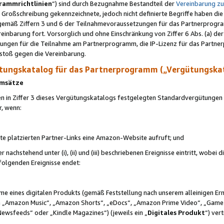
rammrichtlinien
“) sind durch Bezugnahme Bestandteil der
Vereinbarung z
Großschreibung gekennzeichnete, jedoch nicht definierte Begriffe haben die
 gemäß Ziffern 3 und 6 der Teilnahmevoraussetzungen für das Partnerprogram
nbarung fort. Vorsorglich und ohne Einschränkung von Ziffer 6 Abs. (a) der
ungen für die Teilnahme am Partnerprogramm, die IP-Lizenz für das Partner
rstoß gegen die Vereinbarung.
ungskatalog für das Partnerprogramm („Vergütungska
 Umsätze
n in Ziffer 3 dieses Vergütungskatalogs festgelegten Standardvergütungen v
r, wenn:
ite platzierten Partner-Links eine Amazon-Website aufruft; und
r nachstehend unter (i), (ii) und (iii) beschriebenen Ereignisse eintritt, wobe
 folgenden Ereignisse endet:
hme eines digitalen Produkts (gemäß Feststellung nach unserem alleinigen 
 „Amazon Music“, „Amazon Shorts“, „eDocs“, „Amazon Prime Video“, „Game
Newsfeeds“ oder „Kindle Magazines“) (jeweils ein „
Digitales Produkt
“) ver