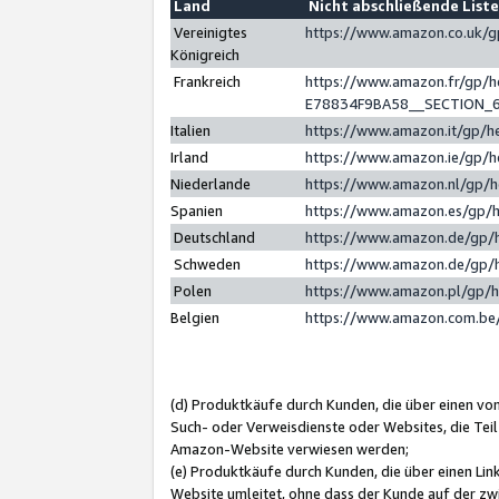
Land
Nicht abschließende List
Vereinigtes
https://www.amazon.co.uk/
Königreich
Frankreich
https://www.amazon.fr/gp/
E78834F9BA58__SECTION_
Italien
https://www.amazon.it/gp/h
Irland
https://www.amazon.ie/gp/
Niederlande
https://www.amazon.nl/gp/
Spanien
https://www.amazon.es/gp/
Deutschland
https://www.amazon.de/gp/
Schweden
https://www.amazon.de/gp/
Polen
https://www.amazon.pl/gp/
Belgien
https://www.amazon.com.be
(d) Produktkäufe durch Kunden, die über einen vo
Such- oder Verweisdienste oder Websites, die Teil
Amazon-Website verwiesen werden;
(e) Produktkäufe durch Kunden, die über einen Li
Website umleitet, ohne dass der Kunde auf der zw