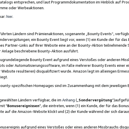
skatalogs entsprechen, und laut Programmdokumentation im Hinblick auf Pr
amme oder Werbeaktionen.
bar:
hier
.
führten Ländern sind Prämienaktionen, sogenannte „Bounty Events“, verfügb
Sondervergütungen; ein Bounty Event liegt vor, wenn (1) ein Kunde der für da
nes Partner-Links auf Ihrer Website eine an der Bounty-Aktion teilnehmende 
er Anlage beschriebene Bounty-Aktion ausführt.
ugrundeliegende Bounty Event aufgrund eines Verstoßes oder anderen Miss
ots oder Automatisierungssoftware, im Falle mehrerer Bounty Events einer e
r Website resultieren) disqualifiziert wurde. Amazon legt im alleinigen Ermess
iegt.
n Bounty-spezifischen Homepages sind im Zusammenhang mit dem jeweiligen
sgewählten Ländern verfügbar, die im
Anhang
(„
Sondervergütung
“)aufgefüh
it "
Bonusereignissen
", die eintreten, wenn (1) ein Kunde, der für das Bon
bsite auf die Amazon-Website klickt und (2) der Kunde während der sich dar
usereignis aufgrund eines Verstoßes oder eines anderen Missbrauchs disqua