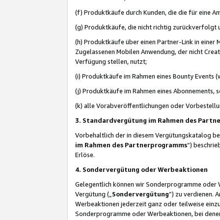
(f) Produktkäufe durch Kunden, die die für eine
(g) Produktkäufe, die nicht richtig zurückverfolg
(h) Produktkäufe über einen Partner-Link in einer
Zugelassenen Mobilen Anwendung, der nicht Creator
Verfügung stellen, nutzt;
(i) Produktkäufe im Rahmen eines Bounty Events (w
(j) Produktkäufe im Rahmen eines Abonnements, so
(k) alle Vorabveröffentlichungen oder Vorbestellu
3. Standardvergütung im Rahmen des Part
Vorbehaltlich der in diesem Vergütungskatalog b
im Rahmen des Partnerprogramms
“) beschri
Erlöse.
4. Sondervergütung oder Werbeaktionen
Gelegentlich können wir Sonderprogramme oder Wer
Vergütung („
Sondervergütung
”) zu verdienen. 
Werbeaktionen jederzeit ganz oder teilweise einz
Sonderprogramme oder Werbeaktionen, bei denen e