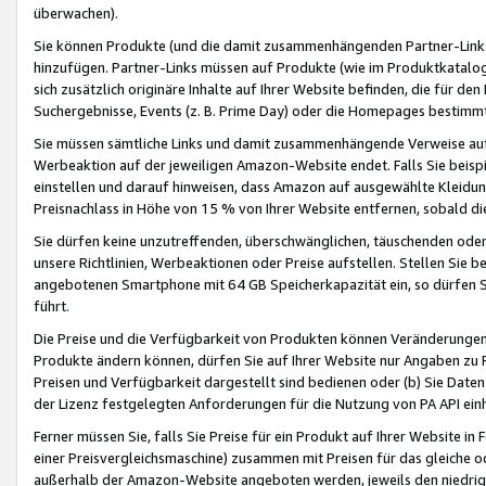
überwachen).
Sie können Produkte (und die damit zusammenhängenden Partner-Links)
hinzufügen. Partner-Links müssen auf Produkte (wie im Produktkatalog de
sich zusätzlich originäre Inhalte auf Ihrer Website befinden, die für 
Suchergebnisse, Events (z. B. Prime Day) oder die Homepages bestimmte
Sie müssen sämtliche Links und damit zusammenhängende Verweise auf z
Werbeaktion auf der jeweiligen Amazon-Website endet. Falls Sie beisp
einstellen und darauf hinweisen, dass Amazon auf ausgewählte Kleidun
Preisnachlass in Höhe von 15 % von Ihrer Website entfernen, sobald di
Sie dürfen keine unzutreffenden, überschwänglichen, täuschenden od
unsere Richtlinien, Werbeaktionen oder Preise aufstellen. Stellen Sie 
angebotenen Smartphone mit 64 GB Speicherkapazität ein, so dürfen S
führt.
Die Preise und die Verfügbarkeit von Produkten können Veränderungen 
Produkte ändern können, dürfen Sie auf Ihrer Website nur Angaben zu P
Preisen und Verfügbarkeit dargestellt sind bedienen oder (b) Sie Daten
der Lizenz festgelegten Anforderungen für die Nutzung von PA API einh
Ferner müssen Sie, falls Sie Preise für ein Produkt auf Ihrer Website in 
einer Preisvergleichsmaschine) zusammen mit Preisen für das gleiche o
außerhalb der Amazon-Website angeboten werden, jeweils den niedrigst