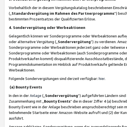
Vorbehaltlich der in diesem Vergütungskatalog beschriebenen Einschr
(„
Standardvergütung im Rahmen des Partnerprogramms
“) besc
bestimmten Prozentsatzes der Qualifizierten Erlöse.
4. Sondervergütung oder Werbeaktionen
Gelegentlich können wir Sonderprogramme oder Werbeaktionen auflegen,
oder alternative Vergütung („
Sondervergütung
”) zu verdienen. Amazo
Sonderprogramme oder Werbeaktionen jederzeit ganz oder teilweise einz
Sonderprogramme oder Werbeaktionen (auch Sonderprogramme oder We
Produktverkäufen kommt) disqualifizierende Ausschlusstatbestände, di
Programmdokumentation im Hinblick auf Produktverkäufe geltende E
Werbeaktionen.
Folgende Sondervergütungen sind derzeit verfügbar:
hier
.
(a) Bounty Events
In den in der
Anlage
(„
Sondervergütung
“) aufgeführten Ländern sind
Zusammenhang mit „
Bounty Events
“ die in dieser Ziffer 4 (a) besch
Bounty Event wie in der Anlage beschrieben anspruchsberechtigt sein mu
teilnehmende Startseite einer Amazon-Website aufruft und (2) der Kun
ausführt.
Amazon zahlt keine Sondervergütung, wenn das zugrundeliegende Boun