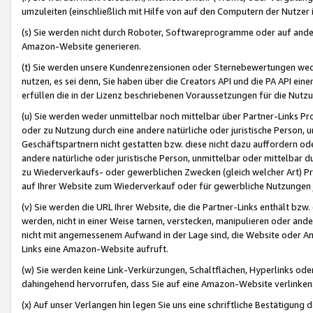
umzuleiten (einschließlich mit Hilfe von auf den Computern der Nutzer i
(s) Sie werden nicht durch Roboter, Softwareprogramme oder auf andere
Amazon-Website generieren.
(t) Sie werden unsere Kundenrezensionen oder Sternebewertungen wed
nutzen, es sei denn, Sie haben über die Creators API und die PA API e
erfüllen die in der Lizenz beschriebenen Voraussetzungen für die Nutzu
(u) Sie werden weder unmittelbar noch mittelbar über Partner-Links P
oder zu Nutzung durch eine andere natürliche oder juristische Person,
Geschäftspartnern nicht gestatten bzw. diese nicht dazu auffordern od
andere natürliche oder juristische Person, unmittelbar oder mittelbar
zu Wiederverkaufs- oder gewerblichen Zwecken (gleich welcher Art) 
auf Ihrer Website zum Wiederverkauf oder für gewerbliche Nutzungen 
(v) Sie werden die URL Ihrer Website, die die Partner-Links enthält b
werden, nicht in einer Weise tarnen, verstecken, manipulieren oder and
nicht mit angemessenem Aufwand in der Lage sind, die Website oder A
Links eine Amazon-Website aufruft.
(w) Sie werden keine Link-Verkürzungen, Schaltflächen, Hyperlinks ode
dahingehend hervorrufen, dass Sie auf eine Amazon-Website verlinken
(x) Auf unser Verlangen hin legen Sie uns eine schriftliche Bestätigung