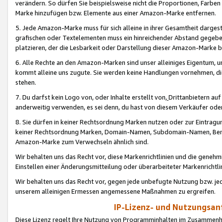
verändern. So dürfen Sie beispielsweise nicht die Proportionen, Farb
Marke hinzufügen bzw. Elemente aus einer Amazon-Marke entfernen.
5. Jede Amazon-Marke muss für sich alleine in ihrer Gesamtheit darge
grafischen oder Textelementen muss ein hinreichender Abstand gegebe
platzieren, der die Lesbarkeit oder Darstellung dieser Amazon-Marke b
6. Alle Rechte an den Amazon-Marken sind unser alleiniges Eigentum, 
kommt alleine uns zugute. Sie werden keine Handlungen vornehmen, 
stehen.
7. Du darfst kein Logo von, oder Inhalte erstellt von,
Drittanbietern au
anderweitig verwenden, es sei denn, du hast von diesem Verkäufer oder
8. Sie dürfen in keiner Rechtsordnung Marken nutzen oder zur Eintragu
keiner Rechtsordnung Marken, Domain-Namen, Subdomain-Namen, Benu
Amazon-Marke zum Verwechseln ähnlich sind.
Wir behalten uns das Recht vor, diese Markenrichtlinien und die gene
Einstellen einer Änderungsmitteilung oder überarbeiteter Markenricht
Wir behalten uns das Recht vor, gegen jede unbefugte Nutzung bzw. jede 
unserem alleinigen Ermessen angemessene Maßnahmen zu ergreifen.
IP-Lizenz- und Nutzungsan
Diese Lizenz regelt Ihre Nutzung von Programminhalten im Zusammen