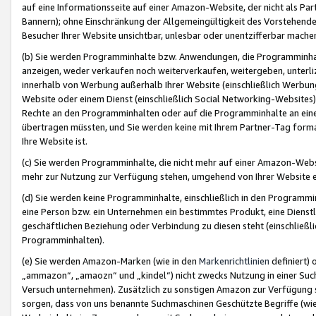
auf eine Informationsseite auf einer Amazon-Website, der nicht als Part
Bannern); ohne Einschränkung der Allgemeingültigkeit des Vorstehende
Besucher Ihrer Website unsichtbar, unlesbar oder unentzifferbar mache
(b) Sie werden Programminhalte bzw. Anwendungen, die Programminhalt
anzeigen, weder verkaufen noch weiterverkaufen, weitergeben, unterli
innerhalb von Werbung außerhalb Ihrer Website (einschließlich Werbun
Website oder einem Dienst (einschließlich Social Networking-Website
Rechte an den Programminhalten oder auf die Programminhalte an eine a
übertragen müssten, und Sie werden keine mit Ihrem Partner-Tag formati
Ihre Website ist.
(c) Sie werden Programminhalte, die nicht mehr auf einer Amazon-Websit
mehr zur Nutzung zur Verfügung stehen, umgehend von Ihrer Website e
(d) Sie werden keine Programminhalte, einschließlich in den Programmin
eine Person bzw. ein Unternehmen ein bestimmtes Produkt, eine Dienstle
geschäftlichen Beziehung oder Verbindung zu diesen steht (einschließli
Programminhalten).
(e) Sie werden Amazon-Marken (wie in den
Markenrichtlinien
definiert) 
„ammazon“, „amaozn“ und „kindel“) nicht zwecks Nutzung in einer Suc
Versuch unternehmen). Zusätzlich zu sonstigen Amazon zur Verfügung 
sorgen, dass von uns benannte Suchmaschinen Geschützte Begriffe (wie 