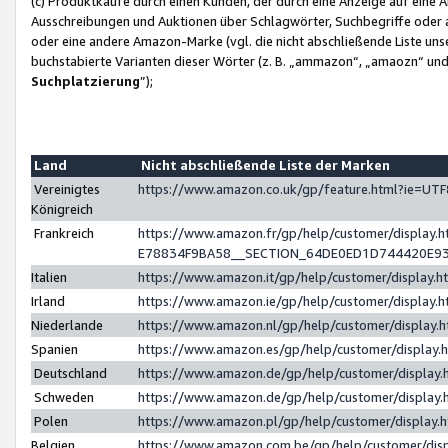
(c) Produktkäufe durch einen Kunden, der durch eine Anzeige auf eine 
Ausschreibungen und Auktionen über Schlagwörter, Suchbegriffe oder 
oder eine andere Amazon-Marke (vgl. die nicht abschließende Liste un
buchstabierte Varianten dieser Wörter (z. B. „ammazon“, „amaozn“ und „
Suchplatzierung
”);
Land
Nicht abschließende Liste der Marken
Vereinigtes
https://www.amazon.co.uk/gp/feature.html?ie=U
Königreich
Frankreich
https://www.amazon.fr/gp/help/customer/displa
E78834F9BA58__SECTION_64DE0ED1D744420E9
Italien
https://www.amazon.it/gp/help/customer/display
Irland
https://www.amazon.ie/gp/help/customer/displa
Niederlande
https://www.amazon.nl/gp/help/customer/display
Spanien
https://www.amazon.es/gp/help/customer/display
Deutschland
https://www.amazon.de/gp/help/customer/displa
Schweden
https://www.amazon.de/gp/help/customer/displa
Polen
https://www.amazon.pl/gp/help/customer/display
Belgien
https://www.amazon.com.be/gp/help/customer/d