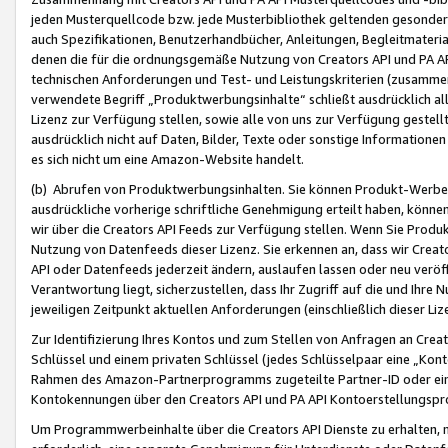
jeden Musterquellcode bzw. jede Musterbibliothek geltenden gesonder
auch Spezifikationen, Benutzerhandbücher, Anleitungen, Begleitmaterial
denen die für die ordnungsgemäße Nutzung von Creators API und PA A
technischen Anforderungen und Test- und Leistungskriterien (zusammen
verwendete Begriff „Produktwerbungsinhalte“ schließt ausdrücklich al
Lizenz zur Verfügung stellen, sowie alle von uns zur Verfügung gestel
ausdrücklich nicht auf Daten, Bilder, Texte oder sonstige Informatione
es sich nicht um eine Amazon-Website handelt.
(b) Abrufen von Produktwerbungsinhalten. Sie können Produkt-Werbein
ausdrückliche vorherige schriftliche Genehmigung erteilt haben, könn
wir über die Creators API Feeds zur Verfügung stellen. Wenn Sie Produk
Nutzung von Datenfeeds dieser Lizenz. Sie erkennen an, dass wir Creat
API oder Datenfeeds jederzeit ändern, auslaufen lassen oder neu veröffe
Verantwortung liegt, sicherzustellen, dass Ihr Zugriff auf die und Ihr
jeweiligen Zeitpunkt aktuellen Anforderungen (einschließlich dieser Liz
Zur Identifizierung Ihres Kontos und zum Stellen von Anfragen an Crea
Schlüssel und einem privaten Schlüssel (jedes Schlüsselpaar eine „Kon
Rahmen des Amazon-Partnerprogramms zugeteilte Partner-ID oder ein
Kontokennungen über den Creators API und PA API Kontoerstellungspro
Um Programmwerbeinhalte über die Creators API Dienste zu erhalten, m