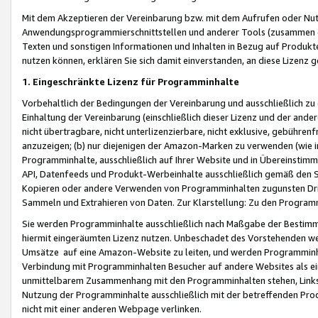
Mit dem Akzeptieren der Vereinbarung bzw. mit dem Aufrufen oder Nutz
Anwendungsprogrammierschnittstellen und anderer Tools (zusammen die
Texten und sonstigen Informationen und Inhalten in Bezug auf Produkte
nutzen können, erklären Sie sich damit einverstanden, an diese Lizenz 
1. Eingeschränkte Lizenz für Programminhalte
Vorbehaltlich der Bedingungen der Vereinbarung und ausschließlich z
Einhaltung der Vereinbarung (einschließlich dieser Lizenz und der ande
nicht übertragbare, nicht unterlizenzierbare, nicht exklusive, gebühren
anzuzeigen; (b) nur diejenigen der Amazon-Marken zu verwenden (wie in 
Programminhalte, ausschließlich auf Ihrer Website und in Übereinstimmu
API, Datenfeeds und Produkt-Werbeinhalte ausschließlich gemäß den Spe
Kopieren oder andere Verwenden von Programminhalten zugunsten Dri
Sammeln und Extrahieren von Daten. Zur Klarstellung: Zu den Program
Sie werden Programminhalte ausschließlich nach Maßgabe der Besti
hiermit eingeräumten Lizenz nutzen. Unbeschadet des Vorstehenden we
Umsätze auf eine Amazon-Website zu leiten, und werden Programminhal
Verbindung mit Programminhalten Besucher auf andere Websites als ein
unmittelbarem Zusammenhang mit den Programminhalten stehen, Links z
Nutzung der Programminhalte ausschließlich mit der betreffenden Pr
nicht mit einer anderen Webpage verlinken.