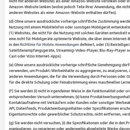
nicht mit anderen Websites als einer Amazon-Website verlinken oder i
Amazon-Website lenken (wobei jedoch Teile Ihrer Anwendung, die nich
anderen Websites als einer Amazon-Website enthalten dürfen).
(d) Ohne unsere ausdrückliche vorherige schriftliche Zustimmung werd
Nutzung mit einem Mobiltelefon oder sonstigen Mobilgerät entwickelt
(1) Websites, die nicht für die Nutzung mit solchen Geräten entwickelt
eine nicht für Mobilgeräte optimierte Website, die über einen Interne
in den
Richtlinie für Mobile Anwendungen
definiert, oder (3) Beistellge
Satellitenempfangsgeräte, Streaming-Video-Player, Blu-Ray-Player ode
Cast oder Vizio Internet-Apps).
(e) Ohne unsere ausdrückliche vorherige schriftliche Genehmigung dürfe
verwenden, um Produkt-Werbeinhalte zu aggregieren, zu analysieren, 
anderen Anwendungen, die für die Verwendung durch Personen oder Or
für die direkte Schulung oder Feinabstimmung eines maschinellen Lern
(f) Sie werden (i) nicht in irgendeiner Weise in die Funktionalität ode
entsprechenden Versuch unternehmen; (ii) keine Produktwerbungsinha
Kontaktaufnahme mit Verkäufern oder Kunden oder sonstiger Werbeaktiv
API, Datenfeeds, Produktwerbungsinhalten oder Spezifikationen erschei
Eigentumsrechte oder gewerblicher Schutzrechte, nicht entfernen, verd
(g) Sie werden nicht versuchen, (i) die Spezifikationen oder die in de
manipulieren, zu reparieren oder anderweitig abgeleitete Werke davon z