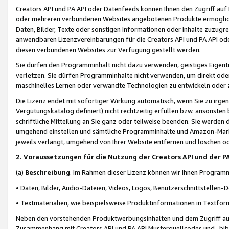
Creators API und PA API oder Datenfeeds können Ihnen den Zugriff auf D
oder mehreren verbundenen Websites angebotenen Produkte ermögliche
Daten, Bilder, Texte oder sonstigen Informationen oder Inhalte zuzugre
anwendbaren Lizenzvereinbarungen für die Creators API und PA API od
diesen verbundenen Websites zur Verfügung gestellt werden.
Sie dürfen den Programminhalt nicht dazu verwenden, geistiges Eigent
verletzen. Sie dürfen Programminhalte nicht verwenden, um direkt ode
maschinelles Lernen oder verwandte Technologien zu entwickeln oder zu
Die Lizenz endet mit sofortiger Wirkung automatisch, wenn Sie zu irg
Vergütungskatalog definiert) nicht rechtzeitig erfüllen bzw. ansonsten
schriftliche Mitteilung an Sie ganz oder teilweise beenden. Sie werden
umgehend einstellen und sämtliche Programminhalte und Amazon-Marke
jeweils verlangt, umgehend von Ihrer Website entfernen und löschen od
2. Voraussetzungen für die Nutzung der Creators API und der P
(a)
Beschreibung
. Im Rahmen dieser Lizenz können wir Ihnen Programmi
• Daten, Bilder, Audio-Dateien, Videos, Logos, Benutzerschnittstellen-
• Textmaterialien, wie beispielsweise Produktinformationen in Textfor
Neben den vorstehenden Produktwerbungsinhalten und dem Zugriff auf 
Zusammenhang mit Creators API und PA API Musterquellcodes und -bibli