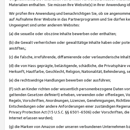
Materialien enthalten. Sie müssen Ihre Website(s) in Ihrer Anwendung ide
Wir prüfen Ihre Anwendung und benachrichtigen Sie, ob sie angenommen
auf Aufnahme Ihrer Website in das Partnerprogramm und Sie dürfen kei
Ungeeignet sind unter anderem Websites:
(a) die sexuelle oder obszöne Inhalte bewerben oder enthalten;
(b) die Gewalt verherrlichen oder gewalttätige Inhalte haben oder pot
anstiften,;
(c) die falsche, irreführende, diffamierende oder verleumderische Inha
(d) die von Hass geprägte, belästigende, schädliche, die Privatsphäre v
Herkunft, Hautfarbe, Geschlecht, Religion, Nationalität, Behinderung, 
(e) die rechtswidrige Handlungen bewerben oder ausführen;
(f) sich an Kinder richten oder wissentlich personenbezogene Daten vo
geltenden Gesetzen definiert) erheben, verwenden oder offenlegen, Vo
Regeln, Vorschriften, Anordnungen, Lizenzen, Genehmigungen, Richtlini
Entscheidungen oder andere Anforderungen einer zuständigen Regierung
Privacy Protection Act (15 U.S.C. §§ 6501-6506) oder Vorschriften, di
Internet erlassen wurden);
(g) die Marken von Amazon oder unseren verbundenen Unternehmen b