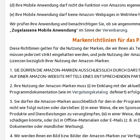
(d) Ihre Mobile Anwendung darf nicht die Funktion von Amazons eige
(e) Ihre Mobile Anwendung darf keine Amazon-Webpages in WebView 
Wir prüfen Ihre Anwendung und benachrichtigen Sie, ob sie angenomm
„
Zugelassene Mobile Anwendung
“ im Sinne der
Vereinbarung
.
Markenrichtlinien für das 
Diese Richtlinien gelten für die Nutzung der Marken, die wir Ihnen als 
müssen jederzeit strikt eingehalten werden, und jede Nutzung der Ama
Lizenzen bezüglich Ihrer Nutzung der Amazon-Marken.
1. SIE DÜRFEN DIE AMAZON-MARKEN AUSSCHLIESSLICH DURCH DARS
AUF EINER AMAZON-WEBSITE MITTELS EINES ENTSPRECHENDEN PART
2. Ihre Nutzung der Amazon-Marken muss (i) im Einklang mit der aktuells
Programmdokumentation (wie im
Vergütungskatalog
definiert) erfolg
3. Sie dürfen die Amazon-Marken ausschließlich für den in der Progr
nicht wie folgt nutzen oder darstellen: (i) in einer Weise, die ein Spo
Produkte und Dienstleistungen zu verunglimpfen, (iii) in einer Weise
schädigen könnte, oder (iv) in Offline-Materialien oder E-Mails (z. B.
Dokumenten oder mündlicher Werbung).
4. Wir werden Ihnen ein Bild bzw. Bilder der Amazon-Marken zur Verfüg