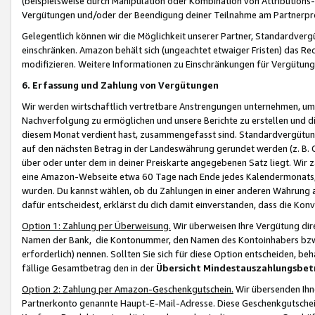
(beispielsweise durch Manipulation oder Kombination von Attributions-
Vergütungen und/oder der Beendigung deiner Teilnahme am Partnerp
Gelegentlich können wir die Möglichkeit unserer Partner, Standardv
einschränken. Amazon behält sich (ungeachtet etwaiger Fristen) das Re
modifizieren. Weitere Informationen zu Einschränkungen für Vergütung
6. Erfassung und Zahlung von Vergütungen
Wir werden wirtschaftlich vertretbare Anstrengungen unternehmen, um 
Nachverfolgung zu ermöglichen und unsere Berichte zu erstellen und di
diesem Monat verdient hast, zusammengefasst sind. Standardvergütung
auf den nächsten Betrag in der Landeswährung gerundet werden (z. B. C
über oder unter dem in deiner Preiskarte angegebenen Satz liegt. Wir
eine Amazon-Webseite etwa 60 Tage nach Ende jedes Kalendermonats, i
wurden. Du kannst wählen, ob du Zahlungen in einer anderen Währung
dafür entscheidest, erklärst du dich damit einverstanden, dass die K
Option 1: Zahlung per Überweisung.
Wir überweisen Ihre Vergütung dir
Namen der Bank, die Kontonummer, den Namen des Kontoinhabers bzw. a
erforderlich) nennen. Sollten Sie sich für diese Option entscheiden, be
fällige Gesamtbetrag den in der
Übersicht Mindestauszahlungsbet
Option 2: Zahlung per Amazon-Geschenkgutschein.
Wir übersenden Ihne
Partnerkonto genannte Haupt-E-Mail-Adresse. Diese Geschenkgutschei