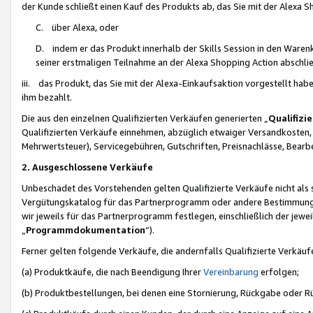
der Kunde schließt einen Kauf des Produkts ab, das Sie mit der Alexa 
C. über Alexa, oder
D. indem er das Produkt innerhalb der Skills Session in den Waren
seiner erstmaligen Teilnahme an der Alexa Shopping Action abschlie
iii. das Produkt, das Sie mit der Alexa-Einkaufsaktion vorgestellt ha
ihm bezahlt.
Die aus den einzelnen Qualifizierten Verkäufen generierten „
Qualifizi
Qualifizierten Verkäufe einnehmen, abzüglich etwaiger Versandkosten
Mehrwertsteuer), Servicegebühren, Gutschriften, Preisnachlässe, Bear
2. Ausgeschlossene Verkäufe
Unbeschadet des Vorstehenden gelten Qualifizierte Verkäufe nicht als
Vergütungskatalog für das Partnerprogramm oder andere Bestimmungen,
wir jeweils für das Partnerprogramm festlegen, einschließlich der jewe
„
Programmdokumentation
“).
Ferner gelten folgende Verkäufe, die andernfalls Qualifizierte Verkä
(a) Produktkäufe, die nach Beendigung Ihrer
Vereinbarung
erfolgen;
(b) Produktbestellungen, bei denen eine Stornierung, Rückgabe oder R