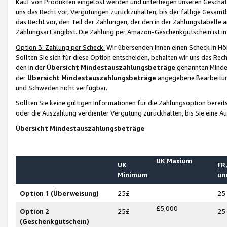
Kauf von Produkten eingelöst werden und unterliegen unseren Geschäf
uns das Recht vor, Vergütungen zurückzuhalten, bis der fällige Gesamt
das Recht vor, den Teil der Zahlungen, der den in der Zahlungstabelle 
Zahlungsart angibst. Die Zahlung per Amazon-Geschenkgutschein ist in
Option 3: Zahlung per Scheck.
Wir übersenden Ihnen einen Scheck in Höh
Sollten Sie sich für diese Option entscheiden, behalten wir uns das Rec
den in der
Übersicht Mindestauszahlungsbeträge
genannten Mindest
der
Übersicht Mindestauszahlungsbeträge
angegebene Bearbeitung
und Schweden nicht verfügbar.
Sollten Sie keine gültigen Informationen für die Zahlungsoption bereit
oder die Auszahlung verdienter Vergütung zurückhalten, bis Sie eine A
Übersicht Mindestauszahlungsbeträge
UK Maxium
UK
FR,
Minimum
un
Option 1 (Überweisung)
25£
25
£5,000
Option 2
25£
25
(Geschenkgutschein)