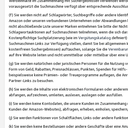
Werbeinhalte im Zusammenhang mit Suchergebnissen verwendet werden,
vorausgesetzt die Suchmaschine verfügt über entsprechende Ausschlu
(f) Sie werden nicht auf Schlagwörter, Suchbegriffe oder andere Ident
Amazon oder unseren verbundenen Unternehmen oder Abwandlungen bzw
nicht abschließende Liste unserer Marken entnehmen Sie bitte der Nich
Schlagwortauktionen auf Suchmaschinen teilnehmen, wenn die sich da
Kostenpflichtige Suchplatzierung (wie im
Vergütungskatalog
definiert
Suchmaschinen Links zur Verfügung stellen, damit Sie bei allgemeinen I
kostenfreien Suchergebnissen) auftauchen, solange Sie die
Vereinbaru
auf Ihre Website leiten und nicht unmittelbar oder mittelbar über eine
(g) Sie werden natürlichen oder juristischen Personen für die Nutzung 
Form von Geld, Rabatten, Preisnachlässen, Punkten, Spenden für Hilfs
beispielsweise keine Prämien- oder Treueprogramme auflegen, die Anrei
Partner-Links zu besuchen.
(h) Sie werden die Inhalte von elektronischen Formularen oder anderem M
abfangen, aufzeichnen, umleiten, auslesen, auslegen oder ausfüllen.
(i) Sie werden keine Kontodaten, die unsere Kunden im Zusammenhang 
Kunden der Amazon-Websites), abfragen, erheben, einholen, speichern,
(j) Sie werden Funktionen von Schaltflächen, Links oder andere Funkti
(k) Sie werden keine Bestellungen oder andere Geschäfte über eine Ama