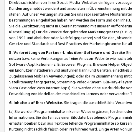
Direktnachrichten von Ihren Social-Media-Websites einfügen. vorausg
Kunden angemeldet werden) und ansonsten in Übereinstimmung mit der
stehen. Auf unser Verlangen stellen Sie uns repräsentative Mustermater
Bestimmungen eingehalten haben. Wir werden die Form und den Inhalt, di
Sie die Zertifizierung nicht in Übereinstimmung mit unserer Aufforderu
Klarstellung: (i) Für die Zwecke der geltenden Marketinggesetze (z. 
von 1991 und ähnlicher oder Nachfolgegesetze) sind Sie der „Absender“ j
Gesetze und Standards und Best Practices der Marketingbranche für 
5. Verbreitung von Partner-Links über Software und Geräte
Sie
nutzen bzw. keine Verlinkungen auf eine Amazon-Website wie nachsteh
Software-Applikationen (z. B. Browser Plug-ins, Browser Helper Objec
ein Endnutzer installieren und ausführen kann) und Geräten, einschlie
Zugelassenen Mobilen Anwendungen); oder (b) im Zusammenhang mit bzw.
Satellitenempfangsgeräte, Streaming-Video-Playern, Blu-Ray-Playern 
Viera Cast oder Vizio Internet Apps). Sie werden ohne ausdrückliche v
Entwicklung von Modellen des maschinellen Lernens oder verwandter 
6. Inhalte auf Ihrer Website
. Sie tragen die ausschließliche Verantwo
(a) Sie werden Programminhalte in keiner Weise ergänzen, löschen oder
Informationen; Sie dürfen aus einer Bilddatei bestehende Programminhal
erhalten bleiben bzw. aus Text bestehende Programminhalte so kürzen, 
Kürzung nicht sachlich falsch oder irreführend wird. Einige Arten von L