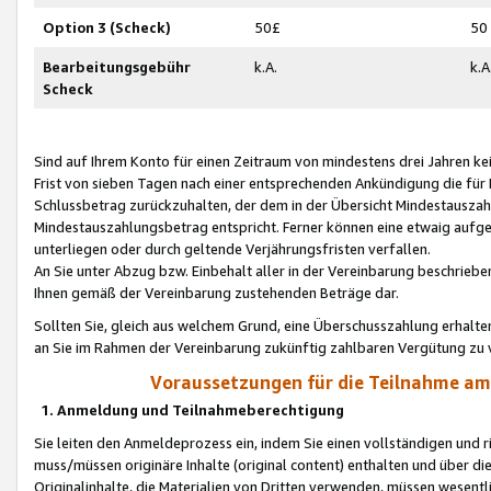
Option 3 (Scheck)
50£
50
Bearbeitungsgebühr
k.A.
k.A
Scheck
Sind auf Ihrem Konto für einen Zeitraum von mindestens drei Jahren kein
Frist von sieben Tagen nach einer entsprechenden Ankündigung die für
Schlussbetrag zurückzuhalten, der dem in der Übersicht Mindestausz
Mindestauszahlungsbetrag entspricht. Ferner können eine etwaig aufg
unterliegen oder durch geltende Verjährungsfristen verfallen.
An Sie unter Abzug bzw. Einbehalt aller in der Vereinbarung beschrieb
Ihnen gemäß der Vereinbarung zustehenden Beträge dar.
Sollten Sie, gleich aus welchem Grund, eine Überschusszahlung erhalte
an Sie im Rahmen der Vereinbarung zukünftig zahlbaren Vergütung zu 
Voraussetzungen für die Teilnahme a
1. Anmeldung und Teilnahmeberechtigung
Sie leiten den Anmeldeprozess ein, indem Sie einen vollständigen und 
muss/müssen originäre Inhalte (original content) enthalten und über d
Originalinhalte, die Materialien von Dritten verwenden, müssen wese