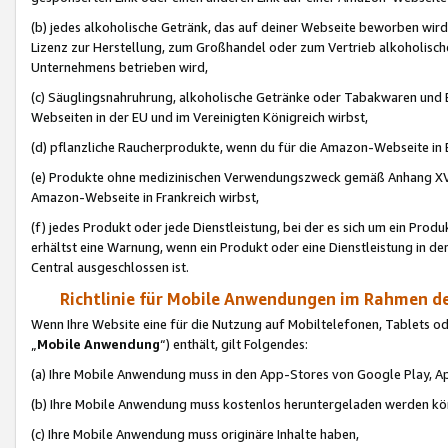
(b) jedes alkoholische Getränk, das auf deiner Webseite beworben wird
Lizenz zur Herstellung, zum Großhandel oder zum Vertrieb alkoholisch
Unternehmens betrieben wird,
(c) Säuglingsnahruhrung, alkoholische Getränke oder Tabakwaren und E
Webseiten in der EU und im Vereinigten Königreich wirbst,
(d) pflanzliche Raucherprodukte, wenn du für die Amazon-Webseite in B
(e) Produkte ohne medizinischen Verwendungszweck gemäß Anhang XVI 
Amazon-Webseite in Frankreich wirbst,
(f) jedes Produkt oder jede Dienstleistung, bei der es sich um ein Prod
erhältst eine Warnung, wenn ein Produkt oder eine Dienstleistung in de
Central ausgeschlossen ist.
Richtlinie für Mobile Anwendungen im Rahmen de
Wenn Ihre Website eine für die Nutzung auf Mobiltelefonen, Tablets 
„
Mobile Anwendung
“) enthält, gilt Folgendes:
(a) Ihre Mobile Anwendung muss in den App-Stores von Google Play, A
(b) Ihre Mobile Anwendung muss kostenlos heruntergeladen werden könn
(c) Ihre Mobile Anwendung muss originäre Inhalte haben,