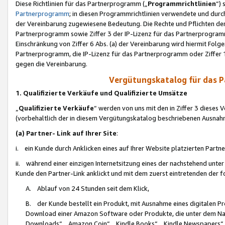
Diese Richtlinien für das Partnerprogramm („
Programmrichtlinien
“)
Partnerprogramm
; in diesen Programmrichtlinien verwendete und durch
der Vereinbarung zugewiesene Bedeutung. Die Rechte und Pflichten de
Partnerprogramm sowie Ziffer 3 der IP-Lizenz für das Partnerprogram
Einschränkung von Ziffer 6 Abs. (a) der Vereinbarung wird hiermit Fol
Partnerprogramm, die IP-Lizenz für das Partnerprogramm oder Ziffer 1
gegen die Vereinbarung.
Vergütungskatalog für das 
1. Qualifizierte Verkäufe und Qualifizierte Umsätze
„
Qualifizierte Verkäufe
“ werden von uns mit den in Ziffer 3 diese
(vorbehaltlich der in diesem Vergütungskatalog beschriebenen Ausnah
(a) Partner- Link auf Ihrer Site
:
i. ein Kunde durch Anklicken eines auf Ihrer Website platzierten Part
ii. während einer einzigen Internetsitzung eines der nachstehend unter (i)
Kunde den Partner-Link anklickt und mit dem zuerst eintretenden der f
A. Ablauf von 24 Stunden seit dem Klick,
B. der Kunde bestellt ein Produkt, mit Ausnahme eines digitalen P
Download einer Amazon Software oder Produkte, die unter dem N
Downloads“, „Amazon Coin“, „Kindle Books“, „Kindle Newspapers“, „