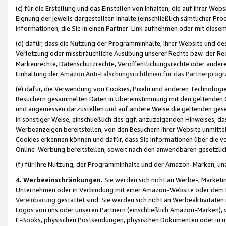
(c) für die Erstellung und das Einstellen von Inhalten, die auf Ihrer We
Eignung der jeweils dargestellten Inhalte (einschließlich sämtlicher 
Informationen, die Sie in einen Partner-Link aufnehmen oder mit diese
(d) dafür, dass die Nutzung der Programminhalte, Ihrer Website und des 
Verletzung oder missbräuchliche Ausübung unserer Rechte bzw. der Recht
Markenrechte, Datenschutzrechte, Veröffentlichungsrechte oder anderer
Einhaltung der
Amazon Anti-Fälschungsrichtlinien für das Partnerpro
(e) dafür, die Verwendung von Cookies, Pixeln und anderen Technologien
Besuchern gesammelten Daten in Übereinstimmung mit den geltenden Ge
und angemessen darzustellen und auf andere Weise die geltenden geset
in sonstiger Weise, einschließlich des ggf. anzuzeigenden Hinweises, d
Werbeanzeigen bereitstellen, von den Besuchern Ihrer Website unmitte
Cookies erkennen können und dafür, dass Sie Informationen über die v
Online-Werbung bereitstellen, soweit nach den anwendbaren gesetzlic
(f) für Ihre Nutzung, der Programminhalte und der Amazon-Marken, u
4. Werbeeinschränkungen.
Sie werden sich nicht an Werbe-, Market
Unternehmen oder in Verbindung mit einer Amazon-Website oder dem Pa
Vereinbarung
gestattet sind. Sie werden sich nicht an Werbeaktivitäten
Logos von uns oder unseren Partnern (einschließlich Amazon-Marken), 
E-Books, physischen Postsendungen, physischen Dokumenten oder in 