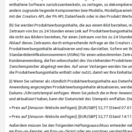
enthaltene Software zurückzuentwickeln, zu zerlegen, zu dekompilier
andere zugrunde liegende Komponenten (wie Modelle, Modellparameter
mit der Creators API, der PA API, Datenfeeds oder in den Produkt Werb
(h) Sie werden Produktwerbungsinhalte, die aus einem Bild bestehen, ni
Zeitraum von bis zu 24 Stunden einen Link auf Produktwerbungsinhalte
die nicht aus Bildern bestehen, für einen Zeitraum von bis zu 24 Stund
Ablauf dieses Zeitraums durch entsprechende Anfrage an die Creators 
Produktwerbungsinhalte aktualisieren und neu darstellen. Sofern wir Ih
Standardidentifikationsnummern (ASINs) für einen unbestimmten Zeitra
Kundenanwendung, dürfen unbeschadet des Vorstehenden Produktwerbu
Zwischenspeicher abgelegt werden. Auf unser Verlangen werden Sie un
die Produktwerbungsinhalte enthält oder nutzt, damit wir Ihre Einhalt
(i) Wenn Sie seltener als stündlich Produktwerbungsinhalte aus Datenfe
Anwendung angezeigten Produktwerbungsinhalte aktualisieren, werden 
Datums-/Uhrzeitstempel einfügen. Wenn Sie jedoch die in Ihrer Anwe
und aktualisiert haben, kann der Datumsteil des Stempels entfallen. Dies
• Preis auf [Amazon-Website einfügen]: [EUR/GBP] 32,77 (Stand 07.01.
• Preis auf [Amazon-Website einfügen]: [EUR/GBP] 32,77 (Stand 14:11 
Außerdem müssen Sie den folgenden Haftungsausschluss entweder neb
ein Pop-up-Fenster, ein Pop-up-Skript oder ein sonstiges vergleichba