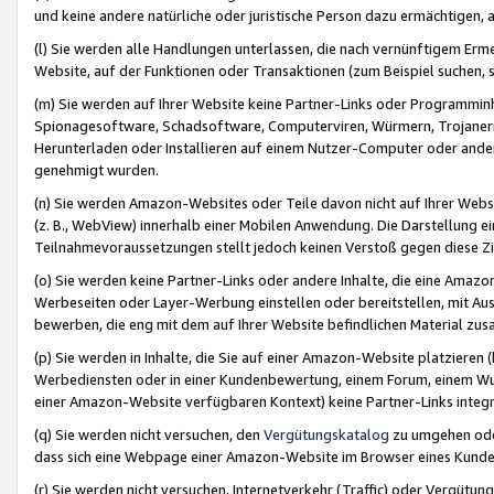
und keine andere natürliche oder juristische Person dazu ermächtigen, a
(l) Sie werden alle Handlungen unterlassen, die nach vernünftigem Erme
Website, auf der Funktionen oder Transaktionen (zum Beispiel suchen, s
(m) Sie werden auf Ihrer Website keine Partner-Links oder Programmin
Spionagesoftware, Schadsoftware, Computerviren, Würmern, Trojaner
Herunterladen oder Installieren auf einem Nutzer-Computer oder ande
genehmigt wurden.
(n) Sie werden Amazon-Websites oder Teile davon nicht auf Ihrer Websi
(z. B., WebView) innerhalb einer Mobilen Anwendung. Die Darstellung ein
Teilnahmevoraussetzungen stellt jedoch keinen Verstoß gegen diese Zif
(o) Sie werden keine Partner-Links oder andere Inhalte, die eine Am
Werbeseiten oder Layer-Werbung einstellen oder bereitstellen, mit Au
bewerben, die eng mit dem auf Ihrer Website befindlichen Material z
(p) Sie werden in Inhalte, die Sie auf einer Amazon-Website platzier
Werbediensten oder in einer Kundenbewertung, einem Forum, einem Wun
einer Amazon-Website verfügbaren Kontext) keine Partner-Links integr
(q) Sie werden nicht versuchen, den
Vergütungskatalog
zu umgehen oder
dass sich eine Webpage einer Amazon-Website im Browser eines Kunden 
(r) Sie werden nicht versuchen, Internetverkehr (Traffic) oder Vergü