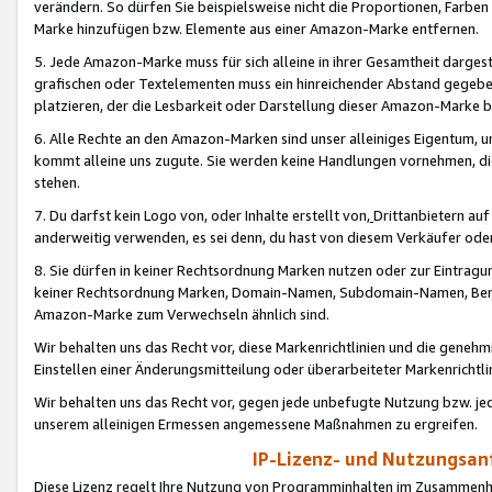
verändern. So dürfen Sie beispielsweise nicht die Proportionen, Farb
Marke hinzufügen bzw. Elemente aus einer Amazon-Marke entfernen.
5. Jede Amazon-Marke muss für sich alleine in ihrer Gesamtheit darge
grafischen oder Textelementen muss ein hinreichender Abstand gegebe
platzieren, der die Lesbarkeit oder Darstellung dieser Amazon-Marke b
6. Alle Rechte an den Amazon-Marken sind unser alleiniges Eigentum, 
kommt alleine uns zugute. Sie werden keine Handlungen vornehmen, 
stehen.
7. Du darfst kein Logo von, oder Inhalte erstellt von,
Drittanbietern au
anderweitig verwenden, es sei denn, du hast von diesem Verkäufer oder
8. Sie dürfen in keiner Rechtsordnung Marken nutzen oder zur Eintragu
keiner Rechtsordnung Marken, Domain-Namen, Subdomain-Namen, Benu
Amazon-Marke zum Verwechseln ähnlich sind.
Wir behalten uns das Recht vor, diese Markenrichtlinien und die gene
Einstellen einer Änderungsmitteilung oder überarbeiteter Markenricht
Wir behalten uns das Recht vor, gegen jede unbefugte Nutzung bzw. jede 
unserem alleinigen Ermessen angemessene Maßnahmen zu ergreifen.
IP-Lizenz- und Nutzungsan
Diese Lizenz regelt Ihre Nutzung von Programminhalten im Zusammen