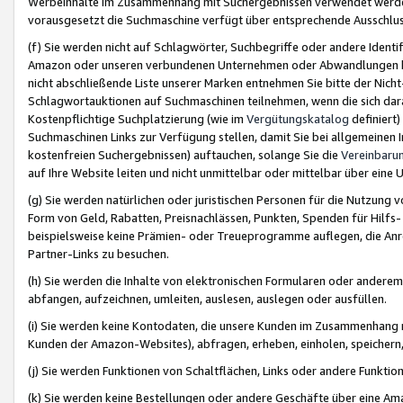
Werbeinhalte im Zusammenhang mit Suchergebnissen verwendet werden,
vorausgesetzt die Suchmaschine verfügt über entsprechende Ausschlu
(f) Sie werden nicht auf Schlagwörter, Suchbegriffe oder andere Ident
Amazon oder unseren verbundenen Unternehmen oder Abwandlungen bzw
nicht abschließende Liste unserer Marken entnehmen Sie bitte der Nich
Schlagwortauktionen auf Suchmaschinen teilnehmen, wenn die sich da
Kostenpflichtige Suchplatzierung (wie im
Vergütungskatalog
definiert
Suchmaschinen Links zur Verfügung stellen, damit Sie bei allgemeinen I
kostenfreien Suchergebnissen) auftauchen, solange Sie die
Vereinbaru
auf Ihre Website leiten und nicht unmittelbar oder mittelbar über eine
(g) Sie werden natürlichen oder juristischen Personen für die Nutzung 
Form von Geld, Rabatten, Preisnachlässen, Punkten, Spenden für Hilfs
beispielsweise keine Prämien- oder Treueprogramme auflegen, die Anrei
Partner-Links zu besuchen.
(h) Sie werden die Inhalte von elektronischen Formularen oder anderem M
abfangen, aufzeichnen, umleiten, auslesen, auslegen oder ausfüllen.
(i) Sie werden keine Kontodaten, die unsere Kunden im Zusammenhang 
Kunden der Amazon-Websites), abfragen, erheben, einholen, speichern,
(j) Sie werden Funktionen von Schaltflächen, Links oder andere Funkti
(k) Sie werden keine Bestellungen oder andere Geschäfte über eine Ama