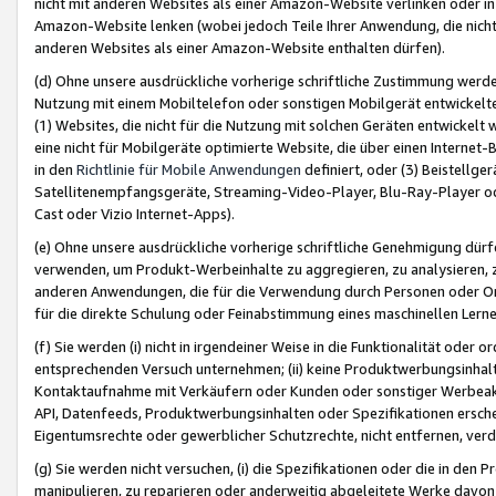
nicht mit anderen Websites als einer Amazon-Website verlinken oder i
Amazon-Website lenken (wobei jedoch Teile Ihrer Anwendung, die nich
anderen Websites als einer Amazon-Website enthalten dürfen).
(d) Ohne unsere ausdrückliche vorherige schriftliche Zustimmung werd
Nutzung mit einem Mobiltelefon oder sonstigen Mobilgerät entwickelt
(1) Websites, die nicht für die Nutzung mit solchen Geräten entwickelt
eine nicht für Mobilgeräte optimierte Website, die über einen Interne
in den
Richtlinie für Mobile Anwendungen
definiert, oder (3) Beistellge
Satellitenempfangsgeräte, Streaming-Video-Player, Blu-Ray-Player ode
Cast oder Vizio Internet-Apps).
(e) Ohne unsere ausdrückliche vorherige schriftliche Genehmigung dürfe
verwenden, um Produkt-Werbeinhalte zu aggregieren, zu analysieren, 
anderen Anwendungen, die für die Verwendung durch Personen oder Or
für die direkte Schulung oder Feinabstimmung eines maschinellen Lern
(f) Sie werden (i) nicht in irgendeiner Weise in die Funktionalität ode
entsprechenden Versuch unternehmen; (ii) keine Produktwerbungsinha
Kontaktaufnahme mit Verkäufern oder Kunden oder sonstiger Werbeaktiv
API, Datenfeeds, Produktwerbungsinhalten oder Spezifikationen erschei
Eigentumsrechte oder gewerblicher Schutzrechte, nicht entfernen, verd
(g) Sie werden nicht versuchen, (i) die Spezifikationen oder die in de
manipulieren, zu reparieren oder anderweitig abgeleitete Werke davon z