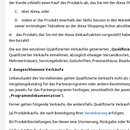
der Kunde schließt einen Kauf des Produkts ab, das Sie mit der Alexa 
C. über Alexa, oder
D. indem er das Produkt innerhalb der Skills Session in den Waren
seiner erstmaligen Teilnahme an der Alexa Shopping Action abschlie
iii. das Produkt, das Sie mit der Alexa-Einkaufsaktion vorgestellt ha
ihm bezahlt.
Die aus den einzelnen Qualifizierten Verkäufen generierten „
Qualifizi
Qualifizierten Verkäufe einnehmen, abzüglich etwaiger Versandkosten
Mehrwertsteuer), Servicegebühren, Gutschriften, Preisnachlässe, Bear
2. Ausgeschlossene Verkäufe
Unbeschadet des Vorstehenden gelten Qualifizierte Verkäufe nicht als
Vergütungskatalog für das Partnerprogramm oder andere Bestimmungen,
wir jeweils für das Partnerprogramm festlegen, einschließlich der jewe
„
Programmdokumentation
“).
Ferner gelten folgende Verkäufe, die andernfalls Qualifizierte Verkä
(a) Produktkäufe, die nach Beendigung Ihrer
Vereinbarung
erfolgen;
(b) Produktbestellungen, bei denen eine Stornierung, Rückgabe oder R