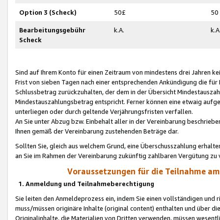
Option 3 (Scheck)
50£
50
Bearbeitungsgebühr
k.A.
k.A
Scheck
Sind auf Ihrem Konto für einen Zeitraum von mindestens drei Jahren kein
Frist von sieben Tagen nach einer entsprechenden Ankündigung die für
Schlussbetrag zurückzuhalten, der dem in der Übersicht Mindestausz
Mindestauszahlungsbetrag entspricht. Ferner können eine etwaig aufg
unterliegen oder durch geltende Verjährungsfristen verfallen.
An Sie unter Abzug bzw. Einbehalt aller in der Vereinbarung beschrieb
Ihnen gemäß der Vereinbarung zustehenden Beträge dar.
Sollten Sie, gleich aus welchem Grund, eine Überschusszahlung erhalte
an Sie im Rahmen der Vereinbarung zukünftig zahlbaren Vergütung zu 
Voraussetzungen für die Teilnahme a
1. Anmeldung und Teilnahmeberechtigung
Sie leiten den Anmeldeprozess ein, indem Sie einen vollständigen und 
muss/müssen originäre Inhalte (original content) enthalten und über d
Originalinhalte, die Materialien von Dritten verwenden, müssen wese