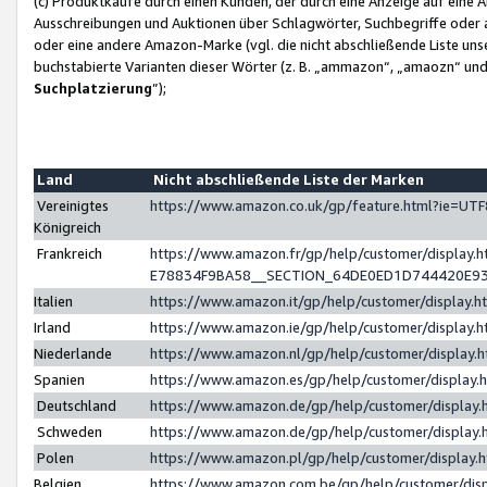
(c) Produktkäufe durch einen Kunden, der durch eine Anzeige auf eine 
Ausschreibungen und Auktionen über Schlagwörter, Suchbegriffe oder 
oder eine andere Amazon-Marke (vgl. die nicht abschließende Liste un
buchstabierte Varianten dieser Wörter (z. B. „ammazon“, „amaozn“ und „
Suchplatzierung
”);
Land
Nicht abschließende Liste der Marken
Vereinigtes
https://www.amazon.co.uk/gp/feature.html?ie=U
Königreich
Frankreich
https://www.amazon.fr/gp/help/customer/displa
E78834F9BA58__SECTION_64DE0ED1D744420E9
Italien
https://www.amazon.it/gp/help/customer/display
Irland
https://www.amazon.ie/gp/help/customer/displa
Niederlande
https://www.amazon.nl/gp/help/customer/display
Spanien
https://www.amazon.es/gp/help/customer/display
Deutschland
https://www.amazon.de/gp/help/customer/displa
Schweden
https://www.amazon.de/gp/help/customer/displa
Polen
https://www.amazon.pl/gp/help/customer/display
Belgien
https://www.amazon.com.be/gp/help/customer/d