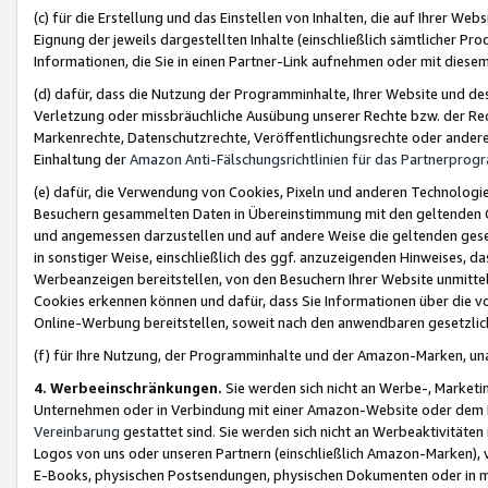
(c) für die Erstellung und das Einstellen von Inhalten, die auf Ihrer We
Eignung der jeweils dargestellten Inhalte (einschließlich sämtlicher 
Informationen, die Sie in einen Partner-Link aufnehmen oder mit diese
(d) dafür, dass die Nutzung der Programminhalte, Ihrer Website und des 
Verletzung oder missbräuchliche Ausübung unserer Rechte bzw. der Recht
Markenrechte, Datenschutzrechte, Veröffentlichungsrechte oder anderer
Einhaltung der
Amazon Anti-Fälschungsrichtlinien für das Partnerpro
(e) dafür, die Verwendung von Cookies, Pixeln und anderen Technologien
Besuchern gesammelten Daten in Übereinstimmung mit den geltenden Ge
und angemessen darzustellen und auf andere Weise die geltenden geset
in sonstiger Weise, einschließlich des ggf. anzuzeigenden Hinweises, d
Werbeanzeigen bereitstellen, von den Besuchern Ihrer Website unmitte
Cookies erkennen können und dafür, dass Sie Informationen über die v
Online-Werbung bereitstellen, soweit nach den anwendbaren gesetzlic
(f) für Ihre Nutzung, der Programminhalte und der Amazon-Marken, u
4. Werbeeinschränkungen.
Sie werden sich nicht an Werbe-, Market
Unternehmen oder in Verbindung mit einer Amazon-Website oder dem Pa
Vereinbarung
gestattet sind. Sie werden sich nicht an Werbeaktivitäten
Logos von uns oder unseren Partnern (einschließlich Amazon-Marken), 
E-Books, physischen Postsendungen, physischen Dokumenten oder in 