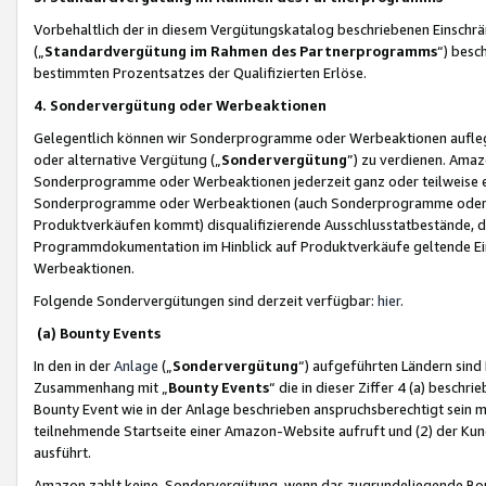
Vorbehaltlich der in diesem Vergütungskatalog beschriebenen Einschr
(„
Standardvergütung im Rahmen des Partnerprogramms
“) besc
bestimmten Prozentsatzes der Qualifizierten Erlöse.
4. Sondervergütung oder Werbeaktionen
Gelegentlich können wir Sonderprogramme oder Werbeaktionen auflegen,
oder alternative Vergütung („
Sondervergütung
”) zu verdienen. Amazo
Sonderprogramme oder Werbeaktionen jederzeit ganz oder teilweise einz
Sonderprogramme oder Werbeaktionen (auch Sonderprogramme oder We
Produktverkäufen kommt) disqualifizierende Ausschlusstatbestände, di
Programmdokumentation im Hinblick auf Produktverkäufe geltende E
Werbeaktionen.
Folgende Sondervergütungen sind derzeit verfügbar:
hier
.
(a) Bounty Events
In den in der
Anlage
(„
Sondervergütung
“) aufgeführten Ländern sind
Zusammenhang mit „
Bounty Events
“ die in dieser Ziffer 4 (a) besch
Bounty Event wie in der Anlage beschrieben anspruchsberechtigt sein mu
teilnehmende Startseite einer Amazon-Website aufruft und (2) der Kun
ausführt.
Amazon zahlt keine Sondervergütung, wenn das zugrundeliegende Boun