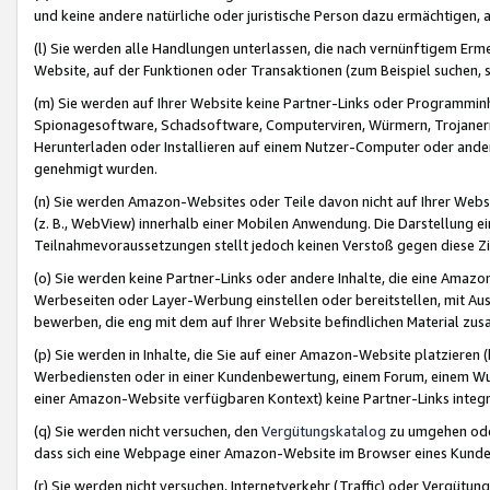
und keine andere natürliche oder juristische Person dazu ermächtigen, a
(l) Sie werden alle Handlungen unterlassen, die nach vernünftigem Erme
Website, auf der Funktionen oder Transaktionen (zum Beispiel suchen, s
(m) Sie werden auf Ihrer Website keine Partner-Links oder Programmin
Spionagesoftware, Schadsoftware, Computerviren, Würmern, Trojaner
Herunterladen oder Installieren auf einem Nutzer-Computer oder ande
genehmigt wurden.
(n) Sie werden Amazon-Websites oder Teile davon nicht auf Ihrer Websi
(z. B., WebView) innerhalb einer Mobilen Anwendung. Die Darstellung ein
Teilnahmevoraussetzungen stellt jedoch keinen Verstoß gegen diese Zif
(o) Sie werden keine Partner-Links oder andere Inhalte, die eine Am
Werbeseiten oder Layer-Werbung einstellen oder bereitstellen, mit Au
bewerben, die eng mit dem auf Ihrer Website befindlichen Material z
(p) Sie werden in Inhalte, die Sie auf einer Amazon-Website platzier
Werbediensten oder in einer Kundenbewertung, einem Forum, einem Wun
einer Amazon-Website verfügbaren Kontext) keine Partner-Links integr
(q) Sie werden nicht versuchen, den
Vergütungskatalog
zu umgehen oder
dass sich eine Webpage einer Amazon-Website im Browser eines Kunden 
(r) Sie werden nicht versuchen, Internetverkehr (Traffic) oder Vergü