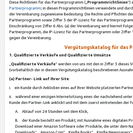
Diese Richtlinien für das Partnerprogramm („
Programmrichtlinien
“)
Partnerprogramm
; in diesen Programmrichtlinien verwendete und durch
der Vereinbarung zugewiesene Bedeutung. Die Rechte und Pflichten de
Partnerprogramm sowie Ziffer 3 der IP-Lizenz für das Partnerprogram
Einschränkung von Ziffer 6 Abs. (a) der Vereinbarung wird hiermit Fol
Partnerprogramm, die IP-Lizenz für das Partnerprogramm oder Ziffer 1
gegen die Vereinbarung.
Vergütungskatalog für das 
1. Qualifizierte Verkäufe und Qualifizierte Umsätze
„
Qualifizierte Verkäufe
“ werden von uns mit den in Ziffer 3 diese
(vorbehaltlich der in diesem Vergütungskatalog beschriebenen Ausnah
(a) Partner- Link auf Ihrer Site
:
i. ein Kunde durch Anklicken eines auf Ihrer Website platzierten Part
ii. während einer einzigen Internetsitzung eines der nachstehend unter (i)
Kunde den Partner-Link anklickt und mit dem zuerst eintretenden der f
A. Ablauf von 24 Stunden seit dem Klick,
B. der Kunde bestellt ein Produkt, mit Ausnahme eines digitalen P
Download einer Amazon Software oder Produkte, die unter dem N
Downloads“, „Amazon Coin“, „Kindle Books“, „Kindle Newspapers“, „