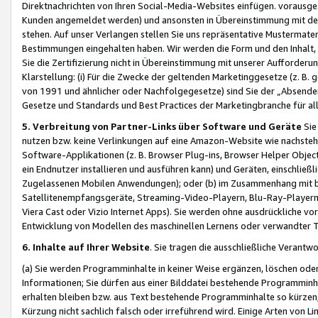
Direktnachrichten von Ihren Social-Media-Websites einfügen. vorausg
Kunden angemeldet werden) und ansonsten in Übereinstimmung mit der
stehen. Auf unser Verlangen stellen Sie uns repräsentative Mustermater
Bestimmungen eingehalten haben. Wir werden die Form und den Inhalt, di
Sie die Zertifizierung nicht in Übereinstimmung mit unserer Aufforderu
Klarstellung: (i) Für die Zwecke der geltenden Marketinggesetze (z. 
von 1991 und ähnlicher oder Nachfolgegesetze) sind Sie der „Absender“ j
Gesetze und Standards und Best Practices der Marketingbranche für 
5. Verbreitung von Partner-Links über Software und Geräte
Sie
nutzen bzw. keine Verlinkungen auf eine Amazon-Website wie nachsteh
Software-Applikationen (z. B. Browser Plug-ins, Browser Helper Objec
ein Endnutzer installieren und ausführen kann) und Geräten, einschlie
Zugelassenen Mobilen Anwendungen); oder (b) im Zusammenhang mit bzw.
Satellitenempfangsgeräte, Streaming-Video-Playern, Blu-Ray-Playern 
Viera Cast oder Vizio Internet Apps). Sie werden ohne ausdrückliche v
Entwicklung von Modellen des maschinellen Lernens oder verwandter 
6. Inhalte auf Ihrer Website
. Sie tragen die ausschließliche Verantwo
(a) Sie werden Programminhalte in keiner Weise ergänzen, löschen oder
Informationen; Sie dürfen aus einer Bilddatei bestehende Programminhal
erhalten bleiben bzw. aus Text bestehende Programminhalte so kürzen, 
Kürzung nicht sachlich falsch oder irreführend wird. Einige Arten von L