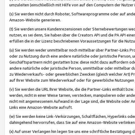
umzuleiten (einschließlich mit Hilfe von auf den Computern der Nutzer i
(s) Sie werden nicht durch Roboter, Softwareprogramme oder auf andere
Amazon-Website generieren.
(t) Sie werden unsere Kundenrezensionen oder Sternebewertungen wed
nutzen, es sei denn, Sie haben über die Creators API und die PA API e
erfüllen die in der Lizenz beschriebenen Voraussetzungen für die Nutzu
(u) Sie werden weder unmittelbar noch mittelbar über Partner-Links P
oder zu Nutzung durch eine andere natürliche oder juristische Person,
Geschäftspartnern nicht gestatten bzw. diese nicht dazu auffordern od
andere natürliche oder juristische Person, unmittelbar oder mittelbar
zu Wiederverkaufs- oder gewerblichen Zwecken (gleich welcher Art) 
auf Ihrer Website zum Wiederverkauf oder für gewerbliche Nutzungen 
(v) Sie werden die URL Ihrer Website, die die Partner-Links enthält b
werden, nicht in einer Weise tarnen, verstecken, manipulieren oder and
nicht mit angemessenem Aufwand in der Lage sind, die Website oder A
Links eine Amazon-Website aufruft.
(w) Sie werden keine Link-Verkürzungen, Schaltflächen, Hyperlinks ode
dahingehend hervorrufen, dass Sie auf eine Amazon-Website verlinken
(x) Auf unser Verlangen hin legen Sie uns eine schriftliche Bestätigung