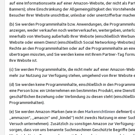
auf eine Informationsseite auf einer Amazon-Website, der nicht als Part
Bannern); ohne Einschränkung der Allgemeingültigkeit des Vorstehende
Besucher Ihrer Website unsichtbar, unlesbar oder unentzifferbar mache
(b) Sie werden Programminhalte bzw. Anwendungen, die Programminhalt
anzeigen, weder verkaufen noch weiterverkaufen, weitergeben, unterli
innerhalb von Werbung außerhalb Ihrer Website (einschließlich Werbun
Website oder einem Dienst (einschließlich Social Networking-Website
Rechte an den Programminhalten oder auf die Programminhalte an eine a
übertragen müssten, und Sie werden keine mit Ihrem Partner-Tag formati
Ihre Website ist.
(c) Sie werden Programminhalte, die nicht mehr auf einer Amazon-Websit
mehr zur Nutzung zur Verfügung stehen, umgehend von Ihrer Website e
(d) Sie werden keine Programminhalte, einschließlich in den Programmin
eine Person bzw. ein Unternehmen ein bestimmtes Produkt, eine Dienstle
geschäftlichen Beziehung oder Verbindung zu diesen steht (einschließli
Programminhalten).
(e) Sie werden Amazon-Marken (wie in den
Markenrichtlinien
definiert) 
„ammazon“, „amaozn“ und „kindel“) nicht zwecks Nutzung in einer Suc
Versuch unternehmen). Zusätzlich zu sonstigen Amazon zur Verfügung 
sorgen, dass von uns benannte Suchmaschinen Geschützte Begriffe (wie 