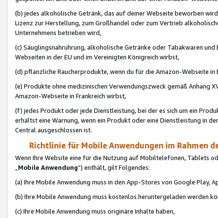
(b) jedes alkoholische Getränk, das auf deiner Webseite beworben wird
Lizenz zur Herstellung, zum Großhandel oder zum Vertrieb alkoholisch
Unternehmens betrieben wird,
(c) Säuglingsnahruhrung, alkoholische Getränke oder Tabakwaren und E
Webseiten in der EU und im Vereinigten Königreich wirbst,
(d) pflanzliche Raucherprodukte, wenn du für die Amazon-Webseite in B
(e) Produkte ohne medizinischen Verwendungszweck gemäß Anhang XVI 
Amazon-Webseite in Frankreich wirbst,
(f) jedes Produkt oder jede Dienstleistung, bei der es sich um ein Prod
erhältst eine Warnung, wenn ein Produkt oder eine Dienstleistung in de
Central ausgeschlossen ist.
Richtlinie für Mobile Anwendungen im Rahmen de
Wenn Ihre Website eine für die Nutzung auf Mobiltelefonen, Tablets 
„
Mobile Anwendung
“) enthält, gilt Folgendes:
(a) Ihre Mobile Anwendung muss in den App-Stores von Google Play, A
(b) Ihre Mobile Anwendung muss kostenlos heruntergeladen werden könn
(c) Ihre Mobile Anwendung muss originäre Inhalte haben,