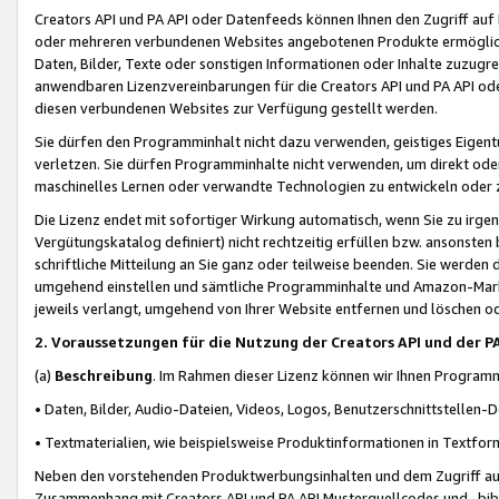
Creators API und PA API oder Datenfeeds können Ihnen den Zugriff auf D
oder mehreren verbundenen Websites angebotenen Produkte ermögliche
Daten, Bilder, Texte oder sonstigen Informationen oder Inhalte zuzugre
anwendbaren Lizenzvereinbarungen für die Creators API und PA API od
diesen verbundenen Websites zur Verfügung gestellt werden.
Sie dürfen den Programminhalt nicht dazu verwenden, geistiges Eigent
verletzen. Sie dürfen Programminhalte nicht verwenden, um direkt ode
maschinelles Lernen oder verwandte Technologien zu entwickeln oder zu
Die Lizenz endet mit sofortiger Wirkung automatisch, wenn Sie zu irg
Vergütungskatalog definiert) nicht rechtzeitig erfüllen bzw. ansonsten
schriftliche Mitteilung an Sie ganz oder teilweise beenden. Sie werden
umgehend einstellen und sämtliche Programminhalte und Amazon-Marke
jeweils verlangt, umgehend von Ihrer Website entfernen und löschen od
2. Voraussetzungen für die Nutzung der Creators API und der P
(a)
Beschreibung
. Im Rahmen dieser Lizenz können wir Ihnen Programmi
• Daten, Bilder, Audio-Dateien, Videos, Logos, Benutzerschnittstellen-
• Textmaterialien, wie beispielsweise Produktinformationen in Textfor
Neben den vorstehenden Produktwerbungsinhalten und dem Zugriff auf 
Zusammenhang mit Creators API und PA API Musterquellcodes und -bibli