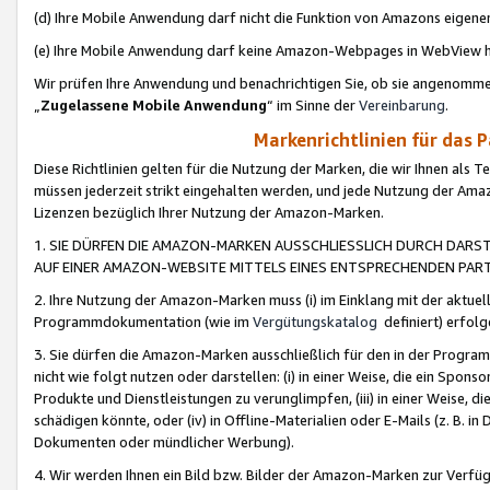
(d) Ihre Mobile Anwendung darf nicht die Funktion von Amazons eige
(e) Ihre Mobile Anwendung darf keine Amazon-Webpages in WebView 
Wir prüfen Ihre Anwendung und benachrichtigen Sie, ob sie angenomm
„
Zugelassene Mobile Anwendung
“ im Sinne der
Vereinbarung
.
Markenrichtlinien für das 
Diese Richtlinien gelten für die Nutzung der Marken, die wir Ihnen als 
müssen jederzeit strikt eingehalten werden, und jede Nutzung der Ama
Lizenzen bezüglich Ihrer Nutzung der Amazon-Marken.
1. SIE DÜRFEN DIE AMAZON-MARKEN AUSSCHLIESSLICH DURCH DARS
AUF EINER AMAZON-WEBSITE MITTELS EINES ENTSPRECHENDEN PART
2. Ihre Nutzung der Amazon-Marken muss (i) im Einklang mit der aktuells
Programmdokumentation (wie im
Vergütungskatalog
definiert) erfolg
3. Sie dürfen die Amazon-Marken ausschließlich für den in der Progr
nicht wie folgt nutzen oder darstellen: (i) in einer Weise, die ein Spo
Produkte und Dienstleistungen zu verunglimpfen, (iii) in einer Weise
schädigen könnte, oder (iv) in Offline-Materialien oder E-Mails (z. B.
Dokumenten oder mündlicher Werbung).
4. Wir werden Ihnen ein Bild bzw. Bilder der Amazon-Marken zur Verfüg