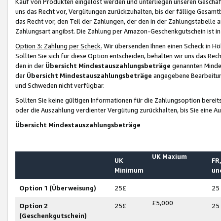
Kauf von Produkten eingelöst werden und unterliegen unseren Geschäf
uns das Recht vor, Vergütungen zurückzuhalten, bis der fällige Gesamt
das Recht vor, den Teil der Zahlungen, der den in der Zahlungstabelle 
Zahlungsart angibst. Die Zahlung per Amazon-Geschenkgutschein ist in
Option 3: Zahlung per Scheck.
Wir übersenden Ihnen einen Scheck in Höh
Sollten Sie sich für diese Option entscheiden, behalten wir uns das Rec
den in der
Übersicht Mindestauszahlungsbeträge
genannten Mindest
der
Übersicht Mindestauszahlungsbeträge
angegebene Bearbeitung
und Schweden nicht verfügbar.
Sollten Sie keine gültigen Informationen für die Zahlungsoption bereit
oder die Auszahlung verdienter Vergütung zurückhalten, bis Sie eine A
Übersicht Mindestauszahlungsbeträge
UK Maxium
UK
FR,
Minimum
un
Option 1 (Überweisung)
25£
25
£5,000
Option 2
25£
25
(Geschenkgutschein)