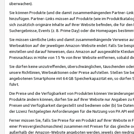
überwachen).
Sie können Produkte (und die damit zusammenhängenden Partner-Links)
hinzufügen. Partner-Links müssen auf Produkte (wie im Produktkatalog de
sich zusätzlich originäre Inhalte auf Ihrer Website befinden, die für 
Suchergebnisse, Events (z. B. Prime Day) oder die Homepages bestimmte
Sie müssen sämtliche Links und damit zusammenhängende Verweise auf z
Werbeaktion auf der jeweiligen Amazon-Website endet. Falls Sie beisp
einstellen und darauf hinweisen, dass Amazon auf ausgewählte Kleidun
Preisnachlass in Höhe von 15 % von Ihrer Website entfernen, sobald di
Sie dürfen keine unzutreffenden, überschwänglichen, täuschenden od
unsere Richtlinien, Werbeaktionen oder Preise aufstellen. Stellen Sie 
angebotenen Smartphone mit 64 GB Speicherkapazität ein, so dürfen S
führt.
Die Preise und die Verfügbarkeit von Produkten können Veränderungen 
Produkte ändern können, dürfen Sie auf Ihrer Website nur Angaben zu P
Preisen und Verfügbarkeit dargestellt sind bedienen oder (b) Sie Daten
der Lizenz festgelegten Anforderungen für die Nutzung von PA API einh
Ferner müssen Sie, falls Sie Preise für ein Produkt auf Ihrer Website in 
einer Preisvergleichsmaschine) zusammen mit Preisen für das gleiche o
außerhalb der Amazon-Website angeboten werden, jeweils den niedrigst