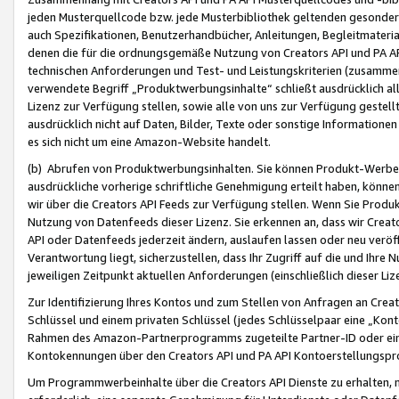
jeden Musterquellcode bzw. jede Musterbibliothek geltenden gesonder
auch Spezifikationen, Benutzerhandbücher, Anleitungen, Begleitmaterial
denen die für die ordnungsgemäße Nutzung von Creators API und PA A
technischen Anforderungen und Test- und Leistungskriterien (zusammen
verwendete Begriff „Produktwerbungsinhalte“ schließt ausdrücklich al
Lizenz zur Verfügung stellen, sowie alle von uns zur Verfügung gestel
ausdrücklich nicht auf Daten, Bilder, Texte oder sonstige Informatione
es sich nicht um eine Amazon-Website handelt.
(b) Abrufen von Produktwerbungsinhalten. Sie können Produkt-Werbein
ausdrückliche vorherige schriftliche Genehmigung erteilt haben, könn
wir über die Creators API Feeds zur Verfügung stellen. Wenn Sie Produk
Nutzung von Datenfeeds dieser Lizenz. Sie erkennen an, dass wir Creat
API oder Datenfeeds jederzeit ändern, auslaufen lassen oder neu veröffe
Verantwortung liegt, sicherzustellen, dass Ihr Zugriff auf die und Ihr
jeweiligen Zeitpunkt aktuellen Anforderungen (einschließlich dieser Liz
Zur Identifizierung Ihres Kontos und zum Stellen von Anfragen an Crea
Schlüssel und einem privaten Schlüssel (jedes Schlüsselpaar eine „Kon
Rahmen des Amazon-Partnerprogramms zugeteilte Partner-ID oder ein
Kontokennungen über den Creators API und PA API Kontoerstellungspro
Um Programmwerbeinhalte über die Creators API Dienste zu erhalten, m