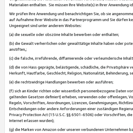
Materialien enthalten. Sie müssen Ihre Website(s) in Ihrer Anwendung ide
Wir prüfen Ihre Anwendung und benachrichtigen Sie, ob sie angenommen
auf Aufnahme Ihrer Website in das Partnerprogramm und Sie dürfen kei
Ungeeignet sind unter anderem Websites:
(a) die sexuelle oder obszöne Inhalte bewerben oder enthalten;
(b) die Gewalt verherrlichen oder gewalttätige Inhalte haben oder pot
anstiften,;
(c) die falsche, irreführende, diffamierende oder verleumderische Inha
(d) die von Hass geprägte, belästigende, schädliche, die Privatsphäre v
Herkunft, Hautfarbe, Geschlecht, Religion, Nationalität, Behinderung, 
(e) die rechtswidrige Handlungen bewerben oder ausführen;
(f) sich an Kinder richten oder wissentlich personenbezogene Daten vo
geltenden Gesetzen definiert) erheben, verwenden oder offenlegen, Vo
Regeln, Vorschriften, Anordnungen, Lizenzen, Genehmigungen, Richtlini
Entscheidungen oder andere Anforderungen einer zuständigen Regierung
Privacy Protection Act (15 U.S.C. §§ 6501-6506) oder Vorschriften, di
Internet erlassen wurden);
(g) die Marken von Amazon oder unseren verbundenen Unternehmen b