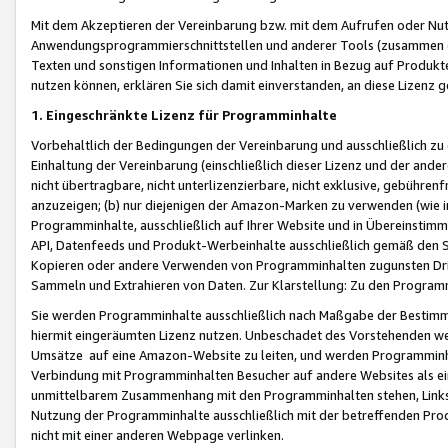
Mit dem Akzeptieren der Vereinbarung bzw. mit dem Aufrufen oder Nutz
Anwendungsprogrammierschnittstellen und anderer Tools (zusammen die
Texten und sonstigen Informationen und Inhalten in Bezug auf Produkte
nutzen können, erklären Sie sich damit einverstanden, an diese Lizenz 
1. Eingeschränkte Lizenz für Programminhalte
Vorbehaltlich der Bedingungen der Vereinbarung und ausschließlich z
Einhaltung der Vereinbarung (einschließlich dieser Lizenz und der ande
nicht übertragbare, nicht unterlizenzierbare, nicht exklusive, gebühren
anzuzeigen; (b) nur diejenigen der Amazon-Marken zu verwenden (wie in 
Programminhalte, ausschließlich auf Ihrer Website und in Übereinstimmu
API, Datenfeeds und Produkt-Werbeinhalte ausschließlich gemäß den Spe
Kopieren oder andere Verwenden von Programminhalten zugunsten Dri
Sammeln und Extrahieren von Daten. Zur Klarstellung: Zu den Program
Sie werden Programminhalte ausschließlich nach Maßgabe der Besti
hiermit eingeräumten Lizenz nutzen. Unbeschadet des Vorstehenden we
Umsätze auf eine Amazon-Website zu leiten, und werden Programminhal
Verbindung mit Programminhalten Besucher auf andere Websites als ein
unmittelbarem Zusammenhang mit den Programminhalten stehen, Links z
Nutzung der Programminhalte ausschließlich mit der betreffenden Pr
nicht mit einer anderen Webpage verlinken.