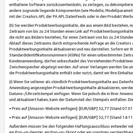
enthaltene Software zurückzuentwickeln, zu zerlegen, zu dekompilier
andere zugrunde liegende Komponenten (wie Modelle, Modellparameter
mit der Creators API, der PA API, Datenfeeds oder in den Produkt Werb
(h) Sie werden Produktwerbungsinhalte, die aus einem Bild bestehen, ni
Zeitraum von bis zu 24 Stunden einen Link auf Produktwerbungsinhalte
die nicht aus Bildern bestehen, für einen Zeitraum von bis zu 24 Stund
Ablauf dieses Zeitraums durch entsprechende Anfrage an die Creators 
Produktwerbungsinhalte aktualisieren und neu darstellen. Sofern wir Ih
Standardidentifikationsnummern (ASINs) für einen unbestimmten Zeitra
Kundenanwendung, dürfen unbeschadet des Vorstehenden Produktwerbu
Zwischenspeicher abgelegt werden. Auf unser Verlangen werden Sie un
die Produktwerbungsinhalte enthält oder nutzt, damit wir Ihre Einhalt
(i) Wenn Sie seltener als stündlich Produktwerbungsinhalte aus Datenfe
Anwendung angezeigten Produktwerbungsinhalte aktualisieren, werden 
Datums-/Uhrzeitstempel einfügen. Wenn Sie jedoch die in Ihrer Anwe
und aktualisiert haben, kann der Datumsteil des Stempels entfallen. Dies
• Preis auf [Amazon-Website einfügen]: [EUR/GBP] 32,77 (Stand 07.01.
• Preis auf [Amazon-Website einfügen]: [EUR/GBP] 32,77 (Stand 14:11 
Außerdem müssen Sie den folgenden Haftungsausschluss entweder neb
ein Pop-up-Fenster, ein Pop-up-Skript oder ein sonstiges vergleichba