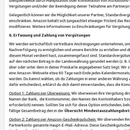
(beispielsweise durch Manipulation oder Kombination von Attributions-
Vergütungen und/oder der Beendigung deiner Teilnahme am Partnerp
Gelegentlich können wir die Möglichkeit unserer Partner, Standardv
einschränken. Amazon behält sich (ungeachtet etwaiger Fristen) das Re
modifizieren. Weitere Informationen zu Einschränkungen für Vergütung
6. Erfassung und Zahlung von Vergütungen
Wir werden wirtschaftlich vertretbare Anstrengungen unternehmen, um 
Nachverfolgung zu ermöglichen und unsere Berichte zu erstellen und di
diesem Monat verdient hast, zusammengefasst sind. Standardvergütung
auf den nächsten Betrag in der Landeswährung gerundet werden (z. B. C
über oder unter dem in deiner Preiskarte angegebenen Satz liegt. Wir
eine Amazon-Webseite etwa 60 Tage nach Ende jedes Kalendermonats, i
wurden. Du kannst wählen, ob du Zahlungen in einer anderen Währung
dafür entscheidest, erklärst du dich damit einverstanden, dass die K
Option 1: Zahlung per Überweisung.
Wir überweisen Ihre Vergütung dir
Namen der Bank, die Kontonummer, den Namen des Kontoinhabers bzw. a
erforderlich) nennen. Sollten Sie sich für diese Option entscheiden, be
fällige Gesamtbetrag den in der
Übersicht Mindestauszahlungsbet
Option 2: Zahlung per Amazon-Geschenkgutschein.
Wir übersenden Ihne
Partnerkonto genannte Haupt-E-Mail-Adresse. Diese Geschenkgutschei