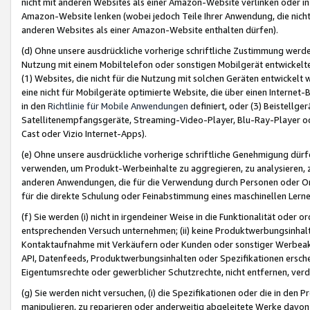
nicht mit anderen Websites als einer Amazon-Website verlinken oder i
Amazon-Website lenken (wobei jedoch Teile Ihrer Anwendung, die nich
anderen Websites als einer Amazon-Website enthalten dürfen).
(d) Ohne unsere ausdrückliche vorherige schriftliche Zustimmung werd
Nutzung mit einem Mobiltelefon oder sonstigen Mobilgerät entwickelt
(1) Websites, die nicht für die Nutzung mit solchen Geräten entwickelt
eine nicht für Mobilgeräte optimierte Website, die über einen Interne
in den
Richtlinie für Mobile Anwendungen
definiert, oder (3) Beistellge
Satellitenempfangsgeräte, Streaming-Video-Player, Blu-Ray-Player ode
Cast oder Vizio Internet-Apps).
(e) Ohne unsere ausdrückliche vorherige schriftliche Genehmigung dürfe
verwenden, um Produkt-Werbeinhalte zu aggregieren, zu analysieren, 
anderen Anwendungen, die für die Verwendung durch Personen oder Or
für die direkte Schulung oder Feinabstimmung eines maschinellen Lern
(f) Sie werden (i) nicht in irgendeiner Weise in die Funktionalität ode
entsprechenden Versuch unternehmen; (ii) keine Produktwerbungsinha
Kontaktaufnahme mit Verkäufern oder Kunden oder sonstiger Werbeaktiv
API, Datenfeeds, Produktwerbungsinhalten oder Spezifikationen erschei
Eigentumsrechte oder gewerblicher Schutzrechte, nicht entfernen, verd
(g) Sie werden nicht versuchen, (i) die Spezifikationen oder die in de
manipulieren, zu reparieren oder anderweitig abgeleitete Werke davon z