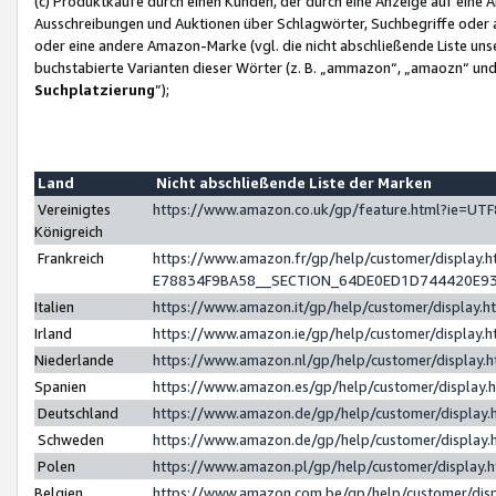
(c) Produktkäufe durch einen Kunden, der durch eine Anzeige auf eine 
Ausschreibungen und Auktionen über Schlagwörter, Suchbegriffe oder 
oder eine andere Amazon-Marke (vgl. die nicht abschließende Liste un
buchstabierte Varianten dieser Wörter (z. B. „ammazon“, „amaozn“ und „
Suchplatzierung
”);
Land
Nicht abschließende Liste der Marken
Vereinigtes
https://www.amazon.co.uk/gp/feature.html?ie=U
Königreich
Frankreich
https://www.amazon.fr/gp/help/customer/displa
E78834F9BA58__SECTION_64DE0ED1D744420E9
Italien
https://www.amazon.it/gp/help/customer/display
Irland
https://www.amazon.ie/gp/help/customer/displa
Niederlande
https://www.amazon.nl/gp/help/customer/display
Spanien
https://www.amazon.es/gp/help/customer/display
Deutschland
https://www.amazon.de/gp/help/customer/displa
Schweden
https://www.amazon.de/gp/help/customer/displa
Polen
https://www.amazon.pl/gp/help/customer/display
Belgien
https://www.amazon.com.be/gp/help/customer/d