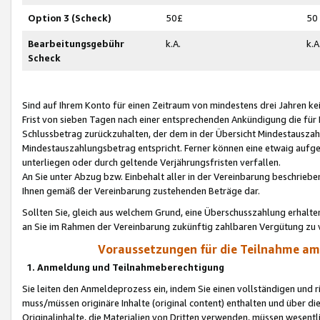
Option 3 (Scheck)
50£
50
Bearbeitungsgebühr
k.A.
k.A
Scheck
Sind auf Ihrem Konto für einen Zeitraum von mindestens drei Jahren kein
Frist von sieben Tagen nach einer entsprechenden Ankündigung die für
Schlussbetrag zurückzuhalten, der dem in der Übersicht Mindestausz
Mindestauszahlungsbetrag entspricht. Ferner können eine etwaig aufg
unterliegen oder durch geltende Verjährungsfristen verfallen.
An Sie unter Abzug bzw. Einbehalt aller in der Vereinbarung beschrieb
Ihnen gemäß der Vereinbarung zustehenden Beträge dar.
Sollten Sie, gleich aus welchem Grund, eine Überschusszahlung erhalte
an Sie im Rahmen der Vereinbarung zukünftig zahlbaren Vergütung zu 
Voraussetzungen für die Teilnahme a
1. Anmeldung und Teilnahmeberechtigung
Sie leiten den Anmeldeprozess ein, indem Sie einen vollständigen und 
muss/müssen originäre Inhalte (original content) enthalten und über d
Originalinhalte, die Materialien von Dritten verwenden, müssen wese