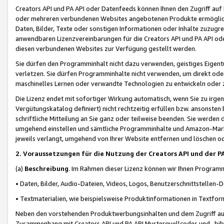
Creators API und PA API oder Datenfeeds können Ihnen den Zugriff auf D
oder mehreren verbundenen Websites angebotenen Produkte ermögliche
Daten, Bilder, Texte oder sonstigen Informationen oder Inhalte zuzugre
anwendbaren Lizenzvereinbarungen für die Creators API und PA API od
diesen verbundenen Websites zur Verfügung gestellt werden.
Sie dürfen den Programminhalt nicht dazu verwenden, geistiges Eigent
verletzen. Sie dürfen Programminhalte nicht verwenden, um direkt ode
maschinelles Lernen oder verwandte Technologien zu entwickeln oder zu
Die Lizenz endet mit sofortiger Wirkung automatisch, wenn Sie zu irg
Vergütungskatalog definiert) nicht rechtzeitig erfüllen bzw. ansonsten
schriftliche Mitteilung an Sie ganz oder teilweise beenden. Sie werden
umgehend einstellen und sämtliche Programminhalte und Amazon-Marke
jeweils verlangt, umgehend von Ihrer Website entfernen und löschen od
2. Voraussetzungen für die Nutzung der Creators API und der P
(a)
Beschreibung
. Im Rahmen dieser Lizenz können wir Ihnen Programmi
• Daten, Bilder, Audio-Dateien, Videos, Logos, Benutzerschnittstellen-
• Textmaterialien, wie beispielsweise Produktinformationen in Textfor
Neben den vorstehenden Produktwerbungsinhalten und dem Zugriff auf 
Zusammenhang mit Creators API und PA API Musterquellcodes und -bibli