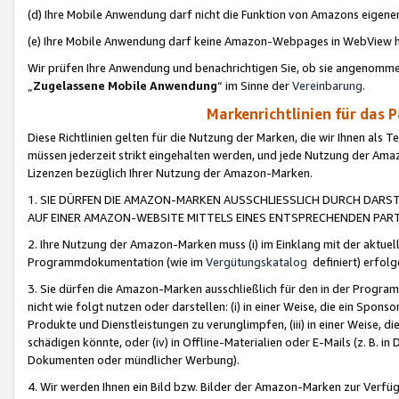
(d) Ihre Mobile Anwendung darf nicht die Funktion von Amazons eige
(e) Ihre Mobile Anwendung darf keine Amazon-Webpages in WebView 
Wir prüfen Ihre Anwendung und benachrichtigen Sie, ob sie angenomm
„
Zugelassene Mobile Anwendung
“ im Sinne der
Vereinbarung
.
Markenrichtlinien für das 
Diese Richtlinien gelten für die Nutzung der Marken, die wir Ihnen als 
müssen jederzeit strikt eingehalten werden, und jede Nutzung der Ama
Lizenzen bezüglich Ihrer Nutzung der Amazon-Marken.
1. SIE DÜRFEN DIE AMAZON-MARKEN AUSSCHLIESSLICH DURCH DARS
AUF EINER AMAZON-WEBSITE MITTELS EINES ENTSPRECHENDEN PART
2. Ihre Nutzung der Amazon-Marken muss (i) im Einklang mit der aktuells
Programmdokumentation (wie im
Vergütungskatalog
definiert) erfolg
3. Sie dürfen die Amazon-Marken ausschließlich für den in der Progr
nicht wie folgt nutzen oder darstellen: (i) in einer Weise, die ein Spo
Produkte und Dienstleistungen zu verunglimpfen, (iii) in einer Weise
schädigen könnte, oder (iv) in Offline-Materialien oder E-Mails (z. B.
Dokumenten oder mündlicher Werbung).
4. Wir werden Ihnen ein Bild bzw. Bilder der Amazon-Marken zur Verfüg