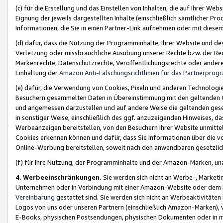
(c) für die Erstellung und das Einstellen von Inhalten, die auf Ihrer We
Eignung der jeweils dargestellten Inhalte (einschließlich sämtlicher 
Informationen, die Sie in einen Partner-Link aufnehmen oder mit diese
(d) dafür, dass die Nutzung der Programminhalte, Ihrer Website und des 
Verletzung oder missbräuchliche Ausübung unserer Rechte bzw. der Recht
Markenrechte, Datenschutzrechte, Veröffentlichungsrechte oder anderer
Einhaltung der
Amazon Anti-Fälschungsrichtlinien für das Partnerpro
(e) dafür, die Verwendung von Cookies, Pixeln und anderen Technologien
Besuchern gesammelten Daten in Übereinstimmung mit den geltenden Ge
und angemessen darzustellen und auf andere Weise die geltenden geset
in sonstiger Weise, einschließlich des ggf. anzuzeigenden Hinweises, d
Werbeanzeigen bereitstellen, von den Besuchern Ihrer Website unmitte
Cookies erkennen können und dafür, dass Sie Informationen über die v
Online-Werbung bereitstellen, soweit nach den anwendbaren gesetzlic
(f) für Ihre Nutzung, der Programminhalte und der Amazon-Marken, u
4. Werbeeinschränkungen.
Sie werden sich nicht an Werbe-, Market
Unternehmen oder in Verbindung mit einer Amazon-Website oder dem Pa
Vereinbarung
gestattet sind. Sie werden sich nicht an Werbeaktivitäten
Logos von uns oder unseren Partnern (einschließlich Amazon-Marken), 
E-Books, physischen Postsendungen, physischen Dokumenten oder in 