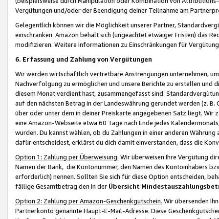
(beispielsweise durch Manipulation oder Kombination von Attributions-
Vergütungen und/oder der Beendigung deiner Teilnahme am Partnerp
Gelegentlich können wir die Möglichkeit unserer Partner, Standardv
einschränken. Amazon behält sich (ungeachtet etwaiger Fristen) das Re
modifizieren. Weitere Informationen zu Einschränkungen für Vergütung
6. Erfassung und Zahlung von Vergütungen
Wir werden wirtschaftlich vertretbare Anstrengungen unternehmen, um 
Nachverfolgung zu ermöglichen und unsere Berichte zu erstellen und di
diesem Monat verdient hast, zusammengefasst sind. Standardvergütung
auf den nächsten Betrag in der Landeswährung gerundet werden (z. B. C
über oder unter dem in deiner Preiskarte angegebenen Satz liegt. Wir
eine Amazon-Webseite etwa 60 Tage nach Ende jedes Kalendermonats, i
wurden. Du kannst wählen, ob du Zahlungen in einer anderen Währung
dafür entscheidest, erklärst du dich damit einverstanden, dass die K
Option 1: Zahlung per Überweisung.
Wir überweisen Ihre Vergütung dir
Namen der Bank, die Kontonummer, den Namen des Kontoinhabers bzw. a
erforderlich) nennen. Sollten Sie sich für diese Option entscheiden, be
fällige Gesamtbetrag den in der
Übersicht Mindestauszahlungsbet
Option 2: Zahlung per Amazon-Geschenkgutschein.
Wir übersenden Ihne
Partnerkonto genannte Haupt-E-Mail-Adresse. Diese Geschenkgutschei