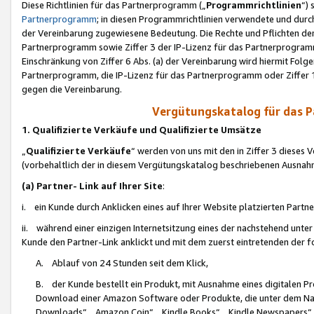
Diese Richtlinien für das Partnerprogramm („
Programmrichtlinien
“)
Partnerprogramm
; in diesen Programmrichtlinien verwendete und durch
der Vereinbarung zugewiesene Bedeutung. Die Rechte und Pflichten de
Partnerprogramm sowie Ziffer 3 der IP-Lizenz für das Partnerprogram
Einschränkung von Ziffer 6 Abs. (a) der Vereinbarung wird hiermit Fol
Partnerprogramm, die IP-Lizenz für das Partnerprogramm oder Ziffer 1
gegen die Vereinbarung.
Vergütungskatalog für das 
1. Qualifizierte Verkäufe und Qualifizierte Umsätze
„
Qualifizierte Verkäufe
“ werden von uns mit den in Ziffer 3 diese
(vorbehaltlich der in diesem Vergütungskatalog beschriebenen Ausnah
(a) Partner- Link auf Ihrer Site
:
i. ein Kunde durch Anklicken eines auf Ihrer Website platzierten Part
ii. während einer einzigen Internetsitzung eines der nachstehend unter (i)
Kunde den Partner-Link anklickt und mit dem zuerst eintretenden der f
A. Ablauf von 24 Stunden seit dem Klick,
B. der Kunde bestellt ein Produkt, mit Ausnahme eines digitalen P
Download einer Amazon Software oder Produkte, die unter dem N
Downloads“, „Amazon Coin“, „Kindle Books“, „Kindle Newspapers“, „