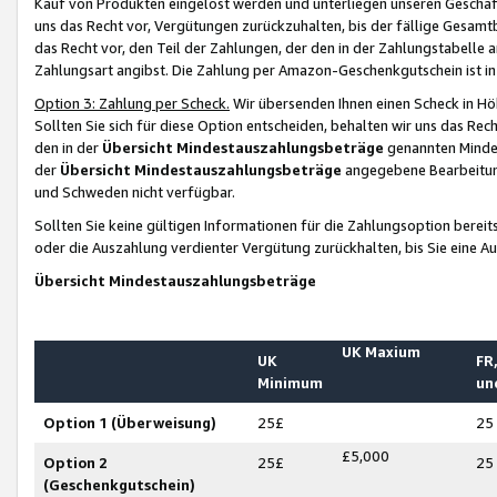
Kauf von Produkten eingelöst werden und unterliegen unseren Geschäf
uns das Recht vor, Vergütungen zurückzuhalten, bis der fällige Gesamt
das Recht vor, den Teil der Zahlungen, der den in der Zahlungstabelle 
Zahlungsart angibst. Die Zahlung per Amazon-Geschenkgutschein ist in
Option 3: Zahlung per Scheck.
Wir übersenden Ihnen einen Scheck in Höh
Sollten Sie sich für diese Option entscheiden, behalten wir uns das Rec
den in der
Übersicht Mindestauszahlungsbeträge
genannten Mindest
der
Übersicht Mindestauszahlungsbeträge
angegebene Bearbeitung
und Schweden nicht verfügbar.
Sollten Sie keine gültigen Informationen für die Zahlungsoption bereit
oder die Auszahlung verdienter Vergütung zurückhalten, bis Sie eine A
Übersicht Mindestauszahlungsbeträge
UK Maxium
UK
FR,
Minimum
un
Option 1 (Überweisung)
25£
25
£5,000
Option 2
25£
25
(Geschenkgutschein)