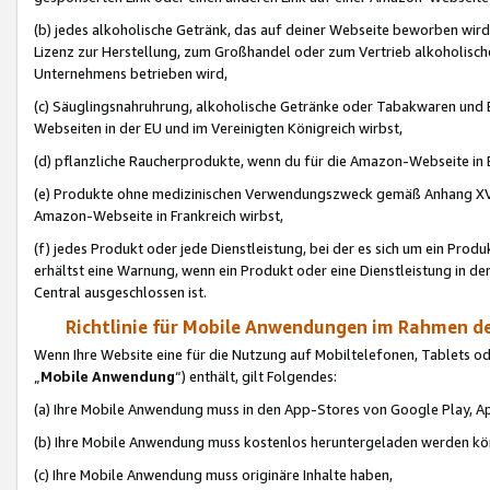
(b) jedes alkoholische Getränk, das auf deiner Webseite beworben wird
Lizenz zur Herstellung, zum Großhandel oder zum Vertrieb alkoholisch
Unternehmens betrieben wird,
(c) Säuglingsnahruhrung, alkoholische Getränke oder Tabakwaren und E
Webseiten in der EU und im Vereinigten Königreich wirbst,
(d) pflanzliche Raucherprodukte, wenn du für die Amazon-Webseite in B
(e) Produkte ohne medizinischen Verwendungszweck gemäß Anhang XVI 
Amazon-Webseite in Frankreich wirbst,
(f) jedes Produkt oder jede Dienstleistung, bei der es sich um ein Prod
erhältst eine Warnung, wenn ein Produkt oder eine Dienstleistung in de
Central ausgeschlossen ist.
Richtlinie für Mobile Anwendungen im Rahmen de
Wenn Ihre Website eine für die Nutzung auf Mobiltelefonen, Tablets 
„
Mobile Anwendung
“) enthält, gilt Folgendes:
(a) Ihre Mobile Anwendung muss in den App-Stores von Google Play, A
(b) Ihre Mobile Anwendung muss kostenlos heruntergeladen werden könn
(c) Ihre Mobile Anwendung muss originäre Inhalte haben,