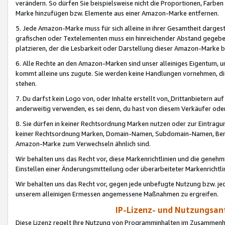
verändern. So dürfen Sie beispielsweise nicht die Proportionen, Farb
Marke hinzufügen bzw. Elemente aus einer Amazon-Marke entfernen.
5. Jede Amazon-Marke muss für sich alleine in ihrer Gesamtheit darge
grafischen oder Textelementen muss ein hinreichender Abstand gegebe
platzieren, der die Lesbarkeit oder Darstellung dieser Amazon-Marke b
6. Alle Rechte an den Amazon-Marken sind unser alleiniges Eigentum, 
kommt alleine uns zugute. Sie werden keine Handlungen vornehmen, 
stehen.
7. Du darfst kein Logo von, oder Inhalte erstellt von,
Drittanbietern au
anderweitig verwenden, es sei denn, du hast von diesem Verkäufer oder
8. Sie dürfen in keiner Rechtsordnung Marken nutzen oder zur Eintragu
keiner Rechtsordnung Marken, Domain-Namen, Subdomain-Namen, Benu
Amazon-Marke zum Verwechseln ähnlich sind.
Wir behalten uns das Recht vor, diese Markenrichtlinien und die gene
Einstellen einer Änderungsmitteilung oder überarbeiteter Markenricht
Wir behalten uns das Recht vor, gegen jede unbefugte Nutzung bzw. jede 
unserem alleinigen Ermessen angemessene Maßnahmen zu ergreifen.
IP-Lizenz- und Nutzungsan
Diese Lizenz regelt Ihre Nutzung von Programminhalten im Zusammen