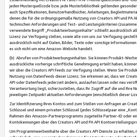
jeden Musterquellcode bzw. jede Musterbibliothek geltenden gesonder
auch Spezifikationen, Benutzerhandbücher, Anleitungen, Begleitmaterial
denen die für die ordnungsgemäße Nutzung von Creators API und PA A
technischen Anforderungen und Test- und Leistungskriterien (zusammen
verwendete Begriff „Produktwerbungsinhalte“ schließt ausdrücklich al
Lizenz zur Verfügung stellen, sowie alle von uns zur Verfügung gestel
ausdrücklich nicht auf Daten, Bilder, Texte oder sonstige Informatione
es sich nicht um eine Amazon-Website handelt.
(b) Abrufen von Produktwerbungsinhalten. Sie können Produkt-Werbein
ausdrückliche vorherige schriftliche Genehmigung erteilt haben, könn
wir über die Creators API Feeds zur Verfügung stellen. Wenn Sie Produk
Nutzung von Datenfeeds dieser Lizenz. Sie erkennen an, dass wir Creat
API oder Datenfeeds jederzeit ändern, auslaufen lassen oder neu veröffe
Verantwortung liegt, sicherzustellen, dass Ihr Zugriff auf die und Ihr
jeweiligen Zeitpunkt aktuellen Anforderungen (einschließlich dieser Liz
Zur Identifizierung Ihres Kontos und zum Stellen von Anfragen an Crea
Schlüssel und einem privaten Schlüssel (jedes Schlüsselpaar eine „Kon
Rahmen des Amazon-Partnerprogramms zugeteilte Partner-ID oder ein
Kontokennungen über den Creators API und PA API Kontoerstellungspro
Um Programmwerbeinhalte über die Creators API Dienste zu erhalten, m