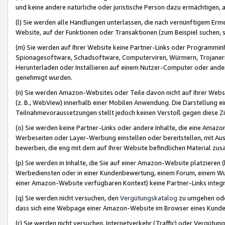
und keine andere natürliche oder juristische Person dazu ermächtigen, a
(l) Sie werden alle Handlungen unterlassen, die nach vernünftigem Erme
Website, auf der Funktionen oder Transaktionen (zum Beispiel suchen, s
(m) Sie werden auf Ihrer Website keine Partner-Links oder Programmin
Spionagesoftware, Schadsoftware, Computerviren, Würmern, Trojaner
Herunterladen oder Installieren auf einem Nutzer-Computer oder ande
genehmigt wurden.
(n) Sie werden Amazon-Websites oder Teile davon nicht auf Ihrer Websi
(z. B., WebView) innerhalb einer Mobilen Anwendung. Die Darstellung ein
Teilnahmevoraussetzungen stellt jedoch keinen Verstoß gegen diese Zif
(o) Sie werden keine Partner-Links oder andere Inhalte, die eine Am
Werbeseiten oder Layer-Werbung einstellen oder bereitstellen, mit Au
bewerben, die eng mit dem auf Ihrer Website befindlichen Material z
(p) Sie werden in Inhalte, die Sie auf einer Amazon-Website platzier
Werbediensten oder in einer Kundenbewertung, einem Forum, einem Wun
einer Amazon-Website verfügbaren Kontext) keine Partner-Links integr
(q) Sie werden nicht versuchen, den
Vergütungskatalog
zu umgehen oder
dass sich eine Webpage einer Amazon-Website im Browser eines Kunden 
(r) Sie werden nicht versuchen, Internetverkehr (Traffic) oder Vergü