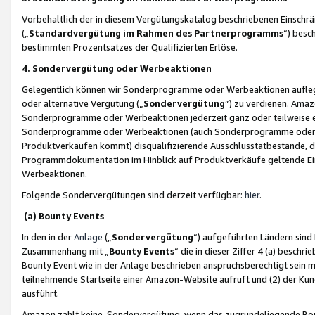
Vorbehaltlich der in diesem Vergütungskatalog beschriebenen Einschr
(„
Standardvergütung im Rahmen des Partnerprogramms
“) besc
bestimmten Prozentsatzes der Qualifizierten Erlöse.
4. Sondervergütung oder Werbeaktionen
Gelegentlich können wir Sonderprogramme oder Werbeaktionen auflegen,
oder alternative Vergütung („
Sondervergütung
”) zu verdienen. Amazo
Sonderprogramme oder Werbeaktionen jederzeit ganz oder teilweise einz
Sonderprogramme oder Werbeaktionen (auch Sonderprogramme oder We
Produktverkäufen kommt) disqualifizierende Ausschlusstatbestände, di
Programmdokumentation im Hinblick auf Produktverkäufe geltende E
Werbeaktionen.
Folgende Sondervergütungen sind derzeit verfügbar:
hier
.
(a) Bounty Events
In den in der
Anlage
(„
Sondervergütung
“) aufgeführten Ländern sind
Zusammenhang mit „
Bounty Events
“ die in dieser Ziffer 4 (a) besch
Bounty Event wie in der Anlage beschrieben anspruchsberechtigt sein mu
teilnehmende Startseite einer Amazon-Website aufruft und (2) der Kun
ausführt.
Amazon zahlt keine Sondervergütung, wenn das zugrundeliegende Boun