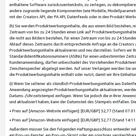
enthaltene Software zurückzuentwickeln, zu zerlegen, zu dekompilier
andere zugrunde liegende Komponenten (wie Modelle, Modellparameter
mit der Creators API, der PA API, Datenfeeds oder in den Produkt Werb
(h) Sie werden Produktwerbungsinhalte, die aus einem Bild bestehen, ni
Zeitraum von bis zu 24 Stunden einen Link auf Produktwerbungsinhalte
die nicht aus Bildern bestehen, für einen Zeitraum von bis zu 24 Stund
Ablauf dieses Zeitraums durch entsprechende Anfrage an die Creators 
Produktwerbungsinhalte aktualisieren und neu darstellen. Sofern wir Ih
Standardidentifikationsnummern (ASINs) für einen unbestimmten Zeitra
Kundenanwendung, dürfen unbeschadet des Vorstehenden Produktwerbu
Zwischenspeicher abgelegt werden. Auf unser Verlangen werden Sie un
die Produktwerbungsinhalte enthält oder nutzt, damit wir Ihre Einhalt
(i) Wenn Sie seltener als stündlich Produktwerbungsinhalte aus Datenfe
Anwendung angezeigten Produktwerbungsinhalte aktualisieren, werden 
Datums-/Uhrzeitstempel einfügen. Wenn Sie jedoch die in Ihrer Anwe
und aktualisiert haben, kann der Datumsteil des Stempels entfallen. Dies
• Preis auf [Amazon-Website einfügen]: [EUR/GBP] 32,77 (Stand 07.01.
• Preis auf [Amazon-Website einfügen]: [EUR/GBP] 32,77 (Stand 14:11 
Außerdem müssen Sie den folgenden Haftungsausschluss entweder neb
ein Pop-up-Fenster, ein Pop-up-Skript oder ein sonstiges vergleichba