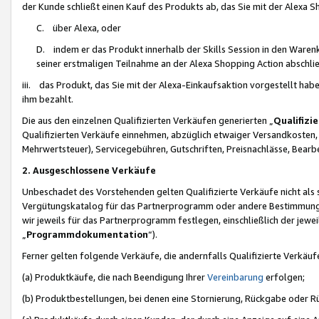
der Kunde schließt einen Kauf des Produkts ab, das Sie mit der Alexa 
C. über Alexa, oder
D. indem er das Produkt innerhalb der Skills Session in den Waren
seiner erstmaligen Teilnahme an der Alexa Shopping Action abschlie
iii. das Produkt, das Sie mit der Alexa-Einkaufsaktion vorgestellt ha
ihm bezahlt.
Die aus den einzelnen Qualifizierten Verkäufen generierten „
Qualifizi
Qualifizierten Verkäufe einnehmen, abzüglich etwaiger Versandkosten
Mehrwertsteuer), Servicegebühren, Gutschriften, Preisnachlässe, Bear
2. Ausgeschlossene Verkäufe
Unbeschadet des Vorstehenden gelten Qualifizierte Verkäufe nicht als
Vergütungskatalog für das Partnerprogramm oder andere Bestimmungen,
wir jeweils für das Partnerprogramm festlegen, einschließlich der jewe
„
Programmdokumentation
“).
Ferner gelten folgende Verkäufe, die andernfalls Qualifizierte Verkä
(a) Produktkäufe, die nach Beendigung Ihrer
Vereinbarung
erfolgen;
(b) Produktbestellungen, bei denen eine Stornierung, Rückgabe oder R