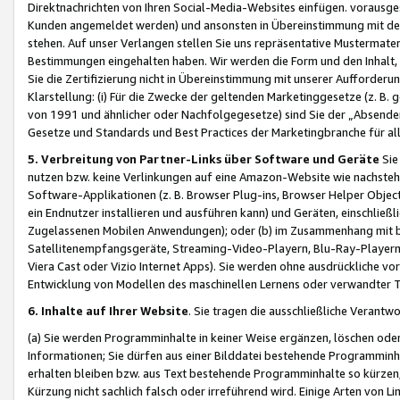
Direktnachrichten von Ihren Social-Media-Websites einfügen. vorausg
Kunden angemeldet werden) und ansonsten in Übereinstimmung mit der
stehen. Auf unser Verlangen stellen Sie uns repräsentative Mustermater
Bestimmungen eingehalten haben. Wir werden die Form und den Inhalt, di
Sie die Zertifizierung nicht in Übereinstimmung mit unserer Aufforderu
Klarstellung: (i) Für die Zwecke der geltenden Marketinggesetze (z. 
von 1991 und ähnlicher oder Nachfolgegesetze) sind Sie der „Absender“ j
Gesetze und Standards und Best Practices der Marketingbranche für 
5. Verbreitung von Partner-Links über Software und Geräte
Sie
nutzen bzw. keine Verlinkungen auf eine Amazon-Website wie nachsteh
Software-Applikationen (z. B. Browser Plug-ins, Browser Helper Objec
ein Endnutzer installieren und ausführen kann) und Geräten, einschlie
Zugelassenen Mobilen Anwendungen); oder (b) im Zusammenhang mit bzw.
Satellitenempfangsgeräte, Streaming-Video-Playern, Blu-Ray-Playern 
Viera Cast oder Vizio Internet Apps). Sie werden ohne ausdrückliche v
Entwicklung von Modellen des maschinellen Lernens oder verwandter 
6. Inhalte auf Ihrer Website
. Sie tragen die ausschließliche Verantwo
(a) Sie werden Programminhalte in keiner Weise ergänzen, löschen oder
Informationen; Sie dürfen aus einer Bilddatei bestehende Programminhal
erhalten bleiben bzw. aus Text bestehende Programminhalte so kürzen, 
Kürzung nicht sachlich falsch oder irreführend wird. Einige Arten von L