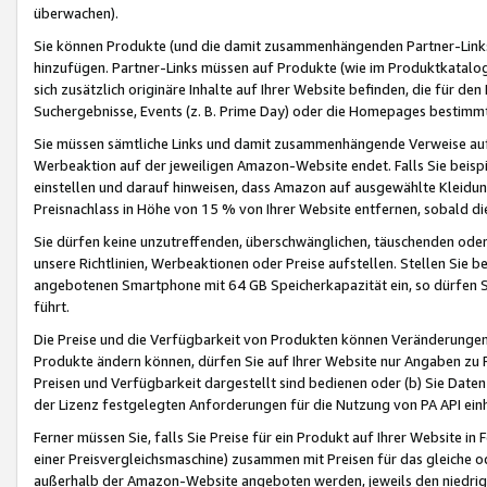
überwachen).
Sie können Produkte (und die damit zusammenhängenden Partner-Links)
hinzufügen. Partner-Links müssen auf Produkte (wie im Produktkatalog de
sich zusätzlich originäre Inhalte auf Ihrer Website befinden, die für 
Suchergebnisse, Events (z. B. Prime Day) oder die Homepages bestimmte
Sie müssen sämtliche Links und damit zusammenhängende Verweise auf z
Werbeaktion auf der jeweiligen Amazon-Website endet. Falls Sie beisp
einstellen und darauf hinweisen, dass Amazon auf ausgewählte Kleidun
Preisnachlass in Höhe von 15 % von Ihrer Website entfernen, sobald di
Sie dürfen keine unzutreffenden, überschwänglichen, täuschenden od
unsere Richtlinien, Werbeaktionen oder Preise aufstellen. Stellen Sie 
angebotenen Smartphone mit 64 GB Speicherkapazität ein, so dürfen S
führt.
Die Preise und die Verfügbarkeit von Produkten können Veränderungen 
Produkte ändern können, dürfen Sie auf Ihrer Website nur Angaben zu P
Preisen und Verfügbarkeit dargestellt sind bedienen oder (b) Sie Daten
der Lizenz festgelegten Anforderungen für die Nutzung von PA API einh
Ferner müssen Sie, falls Sie Preise für ein Produkt auf Ihrer Website in 
einer Preisvergleichsmaschine) zusammen mit Preisen für das gleiche o
außerhalb der Amazon-Website angeboten werden, jeweils den niedrigst