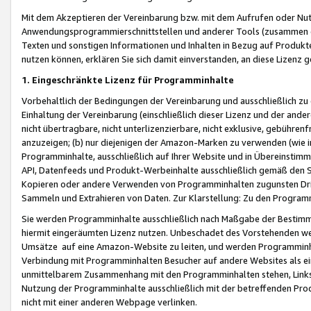
Mit dem Akzeptieren der Vereinbarung bzw. mit dem Aufrufen oder Nutz
Anwendungsprogrammierschnittstellen und anderer Tools (zusammen die
Texten und sonstigen Informationen und Inhalten in Bezug auf Produkte
nutzen können, erklären Sie sich damit einverstanden, an diese Lizenz 
1. Eingeschränkte Lizenz für Programminhalte
Vorbehaltlich der Bedingungen der Vereinbarung und ausschließlich z
Einhaltung der Vereinbarung (einschließlich dieser Lizenz und der ande
nicht übertragbare, nicht unterlizenzierbare, nicht exklusive, gebühren
anzuzeigen; (b) nur diejenigen der Amazon-Marken zu verwenden (wie in 
Programminhalte, ausschließlich auf Ihrer Website und in Übereinstimmu
API, Datenfeeds und Produkt-Werbeinhalte ausschließlich gemäß den Spe
Kopieren oder andere Verwenden von Programminhalten zugunsten Dri
Sammeln und Extrahieren von Daten. Zur Klarstellung: Zu den Program
Sie werden Programminhalte ausschließlich nach Maßgabe der Besti
hiermit eingeräumten Lizenz nutzen. Unbeschadet des Vorstehenden we
Umsätze auf eine Amazon-Website zu leiten, und werden Programminhal
Verbindung mit Programminhalten Besucher auf andere Websites als ein
unmittelbarem Zusammenhang mit den Programminhalten stehen, Links z
Nutzung der Programminhalte ausschließlich mit der betreffenden Pr
nicht mit einer anderen Webpage verlinken.