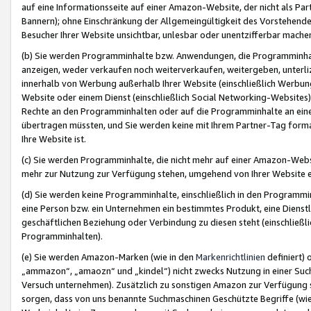
auf eine Informationsseite auf einer Amazon-Website, der nicht als Part
Bannern); ohne Einschränkung der Allgemeingültigkeit des Vorstehende
Besucher Ihrer Website unsichtbar, unlesbar oder unentzifferbar mache
(b) Sie werden Programminhalte bzw. Anwendungen, die Programminhalt
anzeigen, weder verkaufen noch weiterverkaufen, weitergeben, unterli
innerhalb von Werbung außerhalb Ihrer Website (einschließlich Werbun
Website oder einem Dienst (einschließlich Social Networking-Website
Rechte an den Programminhalten oder auf die Programminhalte an eine a
übertragen müssten, und Sie werden keine mit Ihrem Partner-Tag formati
Ihre Website ist.
(c) Sie werden Programminhalte, die nicht mehr auf einer Amazon-Websit
mehr zur Nutzung zur Verfügung stehen, umgehend von Ihrer Website e
(d) Sie werden keine Programminhalte, einschließlich in den Programmin
eine Person bzw. ein Unternehmen ein bestimmtes Produkt, eine Dienstle
geschäftlichen Beziehung oder Verbindung zu diesen steht (einschließli
Programminhalten).
(e) Sie werden Amazon-Marken (wie in den
Markenrichtlinien
definiert) 
„ammazon“, „amaozn“ und „kindel“) nicht zwecks Nutzung in einer Suc
Versuch unternehmen). Zusätzlich zu sonstigen Amazon zur Verfügung 
sorgen, dass von uns benannte Suchmaschinen Geschützte Begriffe (wie 