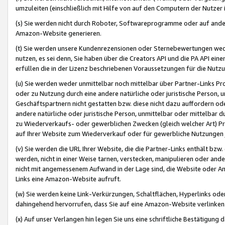
umzuleiten (einschließlich mit Hilfe von auf den Computern der Nutzer i
(s) Sie werden nicht durch Roboter, Softwareprogramme oder auf andere
Amazon-Website generieren.
(t) Sie werden unsere Kundenrezensionen oder Sternebewertungen wed
nutzen, es sei denn, Sie haben über die Creators API und die PA API e
erfüllen die in der Lizenz beschriebenen Voraussetzungen für die Nutzu
(u) Sie werden weder unmittelbar noch mittelbar über Partner-Links P
oder zu Nutzung durch eine andere natürliche oder juristische Person,
Geschäftspartnern nicht gestatten bzw. diese nicht dazu auffordern od
andere natürliche oder juristische Person, unmittelbar oder mittelbar
zu Wiederverkaufs- oder gewerblichen Zwecken (gleich welcher Art) 
auf Ihrer Website zum Wiederverkauf oder für gewerbliche Nutzungen 
(v) Sie werden die URL Ihrer Website, die die Partner-Links enthält b
werden, nicht in einer Weise tarnen, verstecken, manipulieren oder and
nicht mit angemessenem Aufwand in der Lage sind, die Website oder A
Links eine Amazon-Website aufruft.
(w) Sie werden keine Link-Verkürzungen, Schaltflächen, Hyperlinks ode
dahingehend hervorrufen, dass Sie auf eine Amazon-Website verlinken
(x) Auf unser Verlangen hin legen Sie uns eine schriftliche Bestätigung