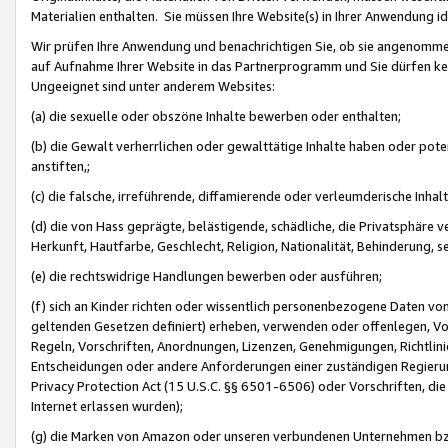
Materialien enthalten. Sie müssen Ihre Website(s) in Ihrer Anwendung ide
Wir prüfen Ihre Anwendung und benachrichtigen Sie, ob sie angenommen
auf Aufnahme Ihrer Website in das Partnerprogramm und Sie dürfen kei
Ungeeignet sind unter anderem Websites:
(a) die sexuelle oder obszöne Inhalte bewerben oder enthalten;
(b) die Gewalt verherrlichen oder gewalttätige Inhalte haben oder pot
anstiften,;
(c) die falsche, irreführende, diffamierende oder verleumderische Inha
(d) die von Hass geprägte, belästigende, schädliche, die Privatsphäre v
Herkunft, Hautfarbe, Geschlecht, Religion, Nationalität, Behinderung, 
(e) die rechtswidrige Handlungen bewerben oder ausführen;
(f) sich an Kinder richten oder wissentlich personenbezogene Daten vo
geltenden Gesetzen definiert) erheben, verwenden oder offenlegen, Vo
Regeln, Vorschriften, Anordnungen, Lizenzen, Genehmigungen, Richtlini
Entscheidungen oder andere Anforderungen einer zuständigen Regierung
Privacy Protection Act (15 U.S.C. §§ 6501-6506) oder Vorschriften, di
Internet erlassen wurden);
(g) die Marken von Amazon oder unseren verbundenen Unternehmen b