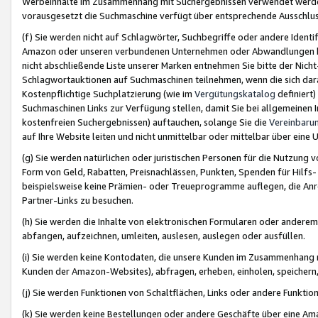
Werbeinhalte im Zusammenhang mit Suchergebnissen verwendet werden,
vorausgesetzt die Suchmaschine verfügt über entsprechende Ausschlu
(f) Sie werden nicht auf Schlagwörter, Suchbegriffe oder andere Ident
Amazon oder unseren verbundenen Unternehmen oder Abwandlungen bzw
nicht abschließende Liste unserer Marken entnehmen Sie bitte der Nich
Schlagwortauktionen auf Suchmaschinen teilnehmen, wenn die sich da
Kostenpflichtige Suchplatzierung (wie im
Vergütungskatalog
definiert
Suchmaschinen Links zur Verfügung stellen, damit Sie bei allgemeinen I
kostenfreien Suchergebnissen) auftauchen, solange Sie die
Vereinbaru
auf Ihre Website leiten und nicht unmittelbar oder mittelbar über eine
(g) Sie werden natürlichen oder juristischen Personen für die Nutzung 
Form von Geld, Rabatten, Preisnachlässen, Punkten, Spenden für Hilfs
beispielsweise keine Prämien- oder Treueprogramme auflegen, die Anrei
Partner-Links zu besuchen.
(h) Sie werden die Inhalte von elektronischen Formularen oder anderem M
abfangen, aufzeichnen, umleiten, auslesen, auslegen oder ausfüllen.
(i) Sie werden keine Kontodaten, die unsere Kunden im Zusammenhang 
Kunden der Amazon-Websites), abfragen, erheben, einholen, speichern,
(j) Sie werden Funktionen von Schaltflächen, Links oder andere Funkti
(k) Sie werden keine Bestellungen oder andere Geschäfte über eine Ama