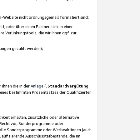
azon-Website nicht ordnungsgemäß formatiert sind;
, oder über einen Partner-Link in einer
e Verlinkungstools, die wir Ihnen ggf. zur
ütungen gezahlt werden);
 Ihnen die in der
Anlage
(„
Standardvergütung
ines bestimmten Prozentsatzes der Qualifizierten
eit erhalten, zusätzliche oder alternative
as Recht vor, Sonderprogramme oder
für alle Sonderprogramme oder Werbeaktionen (auch
lifizierende Ausschlusstatbestände, die im