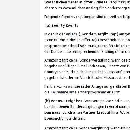
Wesentlichen denen in Ziffer 2 dieses Vergütung
ebenso im Wesentlichen analog für Sonderprogr
Folgende Sondervergütungen sind derzeit verfüg
(a) Bounty Events
In den in der
Anlage
(„
Sondervergütung
“) aufge
Events
“ die in dieser Ziffer 4 (a) beschriebenen 
anspruchsberechtigt sein muss, durch Anklicken ei
der Kunde in der entsprechenden Sitzung die in d
Amazon zahlt keine Sondervergütung, wenn das z
Angabe ungültiger E-Mail-Adressen, Einsatz von B
Bounty Events, die nicht aus Partner-Links auf Ihre
gegeben ist oder ein Verstoß oder Missbrauch vorl
Partner-Links auf die in der Anlage aufgeführte
die Teilnahme am Partnerprogramm
erlaubt.
(b) Bonus-Ereignisse
Bonusereignisse sind in au
beschriebenen Sondervergütungen in Verbindung m
sein muss, durch einen Partner-Link auf Ihrer We
Bonusaktion durchführt.
Amazon zahlt keine Sondervergütung, wenn ein Bon