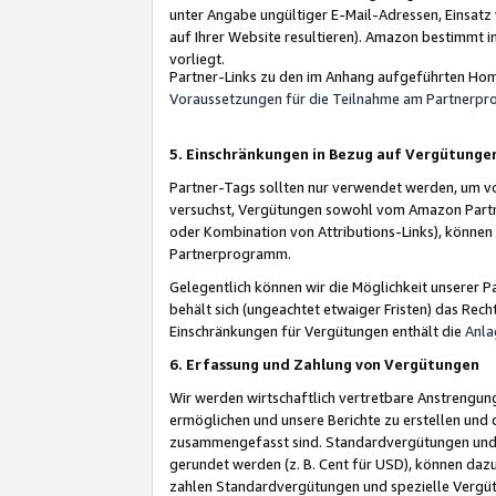
unter Angabe ungültiger E-Mail-Adressen, Einsatz
auf Ihrer Website resultieren). Amazon bestimmt i
vorliegt.
Partner-Links zu den im Anhang aufgeführten Hom
Voraussetzungen für die Teilnahme am Partnerp
5. Einschränkungen in Bezug auf Vergütunge
Partner-Tags sollten nur verwendet werden, um von 
versuchst, Vergütungen sowohl vom Amazon Partn
oder Kombination von Attributions-Links), könne
Partnerprogramm.
Gelegentlich können wir die Möglichkeit unsere
behält sich (ungeachtet etwaiger Fristen) das Rec
Einschränkungen für Vergütungen enthält die
Anla
6. Erfassung und Zahlung von Vergütungen
Wir werden wirtschaftlich vertretbare Anstrengu
ermöglichen und unsere Berichte zu erstellen und 
zusammengefasst sind. Standardvergütungen und s
gerundet werden (z. B. Cent für USD), können dazu
zahlen Standardvergütungen und spezielle Vergüt