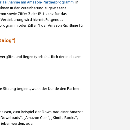
ur Teilnahme am Amazon-Partnerprogramm
; in
 ihnen in der Vereinbarung zugewiesene
m sowie Ziffer 3 der IP-Lizenz für das
 Vereinbarung wird hiermit Folgendes
programm oder Ziffer 1 der Amazon Richtlinie für
talog“)
ergütet und liegen (vorbehaltlich der in diesem
i die Sitzung beginnt, wenn der Kunde den Partner-
Ermessen, zum Beispiel der Download einer Amazon
 Downloads“, „Amazon Coin“, „Kindle Books“,
trieben werden, oder