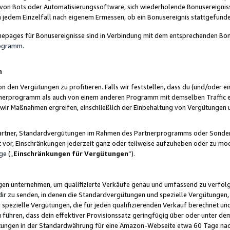
 von Bots oder Automatisierungssoftware, sich wiederholende Bonusereignisse
n jedem Einzelfall nach eigenem Ermessen, ob ein Bonusereignis stattgefund
epages für Bonusereignisse sind in Verbindung mit dem entsprechenden Bonu
rogramm
.
n
den Vergütungen zu profitieren. Falls wir feststellen, dass du (und/oder ein
erprogramm als auch von einem anderen Programm mit demselben Traffic ei
n wir Maßnahmen ergreifen, einschließlich der Einbehaltung von Vergütunge
r Partner, Standardvergütungen im Rahmen des Partnerprogramms oder Sonde
ht vor, Einschränkungen jederzeit ganz oder teilweise aufzuheben oder zu mod
ge
(„
Einschränkungen für Vergütungen
“).
ngen unternehmen, um qualifizierte Verkäufe genau und umfassend zu verfol
dir zu senden, in denen die Standardvergütungen und spezielle Vergütungen, 
pezielle Vergütungen, die für jeden qualifizierenden Verkauf berechnet un
 führen, dass dein effektiver Provisionssatz geringfügig über oder unter dem
ungen in der Standardwährung für eine Amazon-Webseite etwa 60 Tage nach