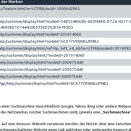
e der Marken
gp/feature.html?ie=UTF8&docId=1000642963
help/customer/display.html?nodeId=548524#GUID-602FA6E8-D724-4317-
64DE0ED1D744420E933ED292E5A7B3D3
elp/customer/display.html?nodeId=201014060
help/customer/display.html?nodeId=GCX77V9988LUPMB2
help/customer/display.html/ref=hp_left_v4_sib?ie=UTF8&nodeId=201909
help/customer/display.html/?nodeId=201014060
help/customer/display.html?nodeId=200975440
help/customer/display.html?nodeId=200975440
help/customer/display.html?nodeId=200975440
/gp/help/customer/display.html?nodeId=GCX77V9988LUPMB2
n einer Suchmaschine (einschließlich Google, Yahoo, Bing oder andere Webp
 des Netzwerkes solcher Suchmaschinen sind), (jeweils eine „
Suchmaschine
nk auf eine Amazon-Website verwiesen werden, der Nutzer über eine zwische
ischengeschalteten Website einen Link anklicken oder anderweitig bewusst a