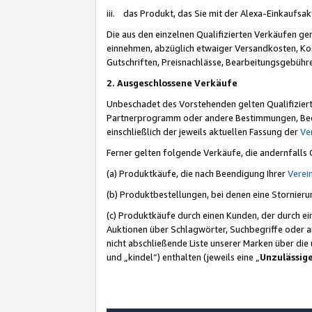
iii. das Produkt, das Sie mit der Alexa-Einkaufsa
Die aus den einzelnen Qualifizierten Verkäufen gen
einnehmen, abzüglich etwaiger Versandkosten, Ko
Gutschriften, Preisnachlässe, Bearbeitungsgebühr
2. Ausgeschlossene Verkäufe
Unbeschadet des Vorstehenden gelten Qualifiziert
Partnerprogramm oder andere Bestimmungen, Beding
einschließlich der jeweils aktuellen Fassung der
Ve
Ferner gelten folgende Verkäufe, die andernfalls
(a) Produktkäufe, die nach Beendigung Ihrer
Verei
(b) Produktbestellungen, bei denen eine Stornier
(c) Produktkäufe durch einen Kunden, der durch e
Auktionen über Schlagwörter, Suchbegriffe oder a
nicht abschließende Liste unserer Marken über di
und „kindel“) enthalten (jeweils eine „
Unzulässig