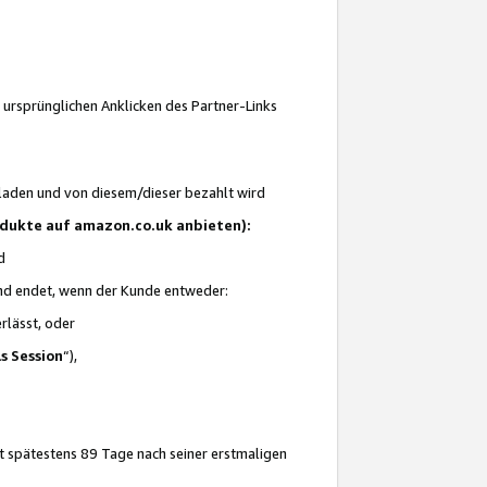
 ursprünglichen Anklicken des Partner-Links
laden und von diesem/dieser bezahlt wird
rodukte auf amazon.co.uk anbieten):
d
 und endet, wenn der Kunde entweder:
erlässt, oder
ls Session
“),
t spätestens 89 Tage nach seiner erstmaligen