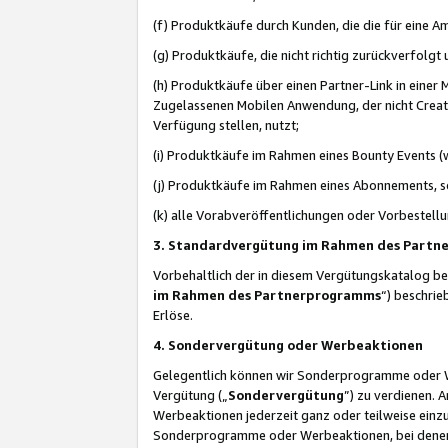
(f) Produktkäufe durch Kunden, die die für eine
(g) Produktkäufe, die nicht richtig zurückverfolg
(h) Produktkäufe über einen Partner-Link in einer
Zugelassenen Mobilen Anwendung, der nicht Creator
Verfügung stellen, nutzt;
(i) Produktkäufe im Rahmen eines Bounty Events (w
(j) Produktkäufe im Rahmen eines Abonnements, so
(k) alle Vorabveröffentlichungen oder Vorbestellu
3. Standardvergütung im Rahmen des Part
Vorbehaltlich der in diesem Vergütungskatalog b
im Rahmen des Partnerprogramms
“) beschri
Erlöse.
4. Sondervergütung oder Werbeaktionen
Gelegentlich können wir Sonderprogramme oder Wer
Vergütung („
Sondervergütung
”) zu verdienen. 
Werbeaktionen jederzeit ganz oder teilweise einz
Sonderprogramme oder Werbeaktionen, bei denen e