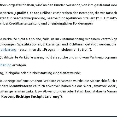
ktion vorgestellt haben, wird an den Kunden versandt, von ihm gestreamt od
erierten „
Qualifizierten Erlöse
“ entsprechen den Beträgen, die wir tatsäch
sten für Geschenkverpackung, Bearbeitungsgebühren, Steuern (z. B. Umsatz-
en bei Kreditkartenzahlung und uneinbringlicher Forderungen.
e Verkäufe nicht als solche, falls sie im Zusammenhang mit einem Verstoß 
ungen, Spezifikationen, Erklärungen und Richtlinien getätigt werden, die 
reinbarung
(zusammen die „
Programmdokumentation
“).
 Qualifizierte Verkäufe wären, nicht als solche und sind vom Partnerprogra
nbarung
erfolgen;
ung, Rückgabe oder Rückerstattung eingeleitet wurde;
ine Anzeige auf eine Amazon-Website verwiesen wurde, die Sieeinschließlich
ndere Identifikatoren käuflich erworben haben,die das Wort „amazon“ oder 
e unten genannten Links) bzw. Abwandlungen oder falsch buchstabierte Varia
e Kostenpflichtige Suchplatzierung
”);