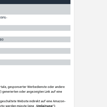
89F6-
280
ortale, gesponserter Werbedienste oder andere
“) generierten oder angezeigten Link auf eine
ngeschaltete Website indirekt auf eine Amazon-
ktiv werden müsste (eine „
Umleitung
“);