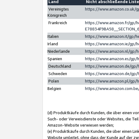
Land
Nicht abschließende List
Vereinigtes
https://www.amazon.co.uk/
Königreich
Frankreich
https://www.amazon.fr/gp/
E78834F9BA58__SECTION_
Italien
https://www.amazon.it/gp/h
Irland
https://www.amazon.ie/gp/
Niederlande
https://www.amazon.nl/gp/
Spanien
https://www.amazon.es/gp/
Deutschland
https://www.amazon.de/gp/
Schweden
https://www.amazon.de/gp/
Polen
https://www.amazon.pl/gp/
Belgien
https://www.amazon.com.be
(d) Produktkäufe durch Kunden, die über einen vo
Such- oder Verweisdienste oder Websites, die Teil
Amazon-Website verwiesen werden;
(e) Produktkäufe durch Kunden, die über einen Li
Website umleitet, ohne dass der Kunde auf der zw