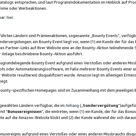
skatalogs entsprechen, und laut Programmdokumentation im Hinblick auf Pr
amme oder Werbeaktionen.
bar:
hier
.
führten Ländern sind Prämienaktionen, sogenannte „Bounty Events“, verfügb
Sondervergütungen; ein Bounty Event liegt vor, wenn (1) ein Kunde der für da
nes Partner-Links auf Ihrer Website eine an der Bounty-Aktion teilnehmende 
er Anlage beschriebene Bounty-Aktion ausführt.
ugrundeliegende Bounty Event aufgrund eines Verstoßes oder anderen Miss
ots oder Automatisierungssoftware, im Falle mehrerer Bounty Events einer e
r Website resultieren) disqualifiziert wurde. Amazon legt im alleinigen Ermess
iegt.
n Bounty-spezifischen Homepages sind im Zusammenhang mit dem jeweiligen
sgewählten Ländern verfügbar, die im
Anhang
(„
Sondervergütung
“)aufgefüh
it "
Bonusereignissen
", die eintreten, wenn (1) ein Kunde, der für das Bon
bsite auf die Amazon-Website klickt und (2) der Kunde während der sich dar
usereignis aufgrund eines Verstoßes oder eines anderen Missbrauchs disqua