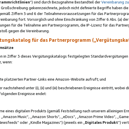
rammrichtlinien
“) sind durch Bezugnahme Bestandteil der
Vereinbarung z
Großschreibung gekennzeichnete, jedoch nicht definierte Begriffe haben die
 gemäß Ziffern 3 und 6 der Teilnahmevoraussetzungen für das Partnerprogram
nbarung fort. Vorsorglich und ohne Einschränkung von Ziffer 6 Abs. (a) der
ungen für die Teilnahme am Partnerprogramm, die IP-Lizenz für das Partner
rstoß gegen die Vereinbarung.
ungskatalog für das Partnerprogramm („Vergütungska
 Umsätze
n in Ziffer 3 dieses Vergütungskatalogs festgelegten Standardvergütungen v
r, wenn:
ite platzierten Partner-Links eine Amazon-Website aufruft; und
r nachstehend unter (i), (ii) und (iii) beschriebenen Ereignisse eintritt, wobe
 folgenden Ereignisse endet:
hme eines digitalen Produkts (gemäß Feststellung nach unserem alleinigen 
 „Amazon Music“, „Amazon Shorts“, „eDocs“, „Amazon Prime Video“, „Game
Newsfeeds“ oder „Kindle Magazines“) (jeweils ein „
Digitales Produkt
“) ver