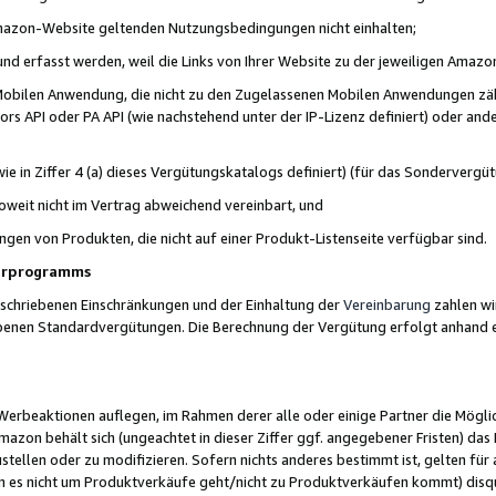
 Amazon-Website geltenden Nutzungsbedingungen nicht einhalten;
t und erfasst werden, weil die Links von Ihrer Website zu der jeweiligen Am
 Mobilen Anwendung, die nicht zu den Zugelassenen Mobilen Anwendungen zählt
s API oder PA API (wie nachstehend unter der IP-Lizenz definiert) oder ander
ie in Ziffer 4 (a) dieses Vergütungskatalogs definiert) (für das Sonderverg
weit nicht im Vertrag abweichend vereinbart, und
ngen von Produkten, die nicht auf einer Produkt-Listenseite verfügbar sind.
nerprogramms
eschriebenen Einschränkungen und der Einhaltung der
Vereinbarung
zahlen wir
ebenen Standardvergütungen. Die Berechnung der Vergütung erfolgt anhand e
beaktionen auflegen, im Rahmen derer alle oder einige Partner die Möglichk
Amazon behält sich (ungeachtet in dieser Ziffer ggf. angegebener Fristen) d
ustellen oder zu modifizieren. Sofern nichts anderes bestimmt ist, gelten 
s nicht um Produktverkäufe geht/nicht zu Produktverkäufen kommt) disqua