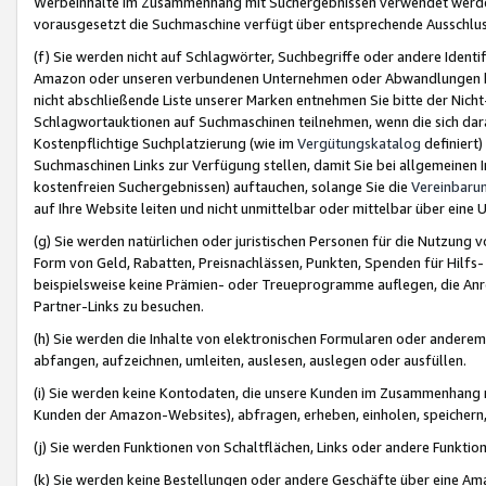
Werbeinhalte im Zusammenhang mit Suchergebnissen verwendet werden,
vorausgesetzt die Suchmaschine verfügt über entsprechende Ausschlu
(f) Sie werden nicht auf Schlagwörter, Suchbegriffe oder andere Ident
Amazon oder unseren verbundenen Unternehmen oder Abwandlungen bzw
nicht abschließende Liste unserer Marken entnehmen Sie bitte der Nich
Schlagwortauktionen auf Suchmaschinen teilnehmen, wenn die sich da
Kostenpflichtige Suchplatzierung (wie im
Vergütungskatalog
definiert
Suchmaschinen Links zur Verfügung stellen, damit Sie bei allgemeinen I
kostenfreien Suchergebnissen) auftauchen, solange Sie die
Vereinbaru
auf Ihre Website leiten und nicht unmittelbar oder mittelbar über eine
(g) Sie werden natürlichen oder juristischen Personen für die Nutzung 
Form von Geld, Rabatten, Preisnachlässen, Punkten, Spenden für Hilfs
beispielsweise keine Prämien- oder Treueprogramme auflegen, die Anrei
Partner-Links zu besuchen.
(h) Sie werden die Inhalte von elektronischen Formularen oder anderem M
abfangen, aufzeichnen, umleiten, auslesen, auslegen oder ausfüllen.
(i) Sie werden keine Kontodaten, die unsere Kunden im Zusammenhang 
Kunden der Amazon-Websites), abfragen, erheben, einholen, speichern,
(j) Sie werden Funktionen von Schaltflächen, Links oder andere Funkti
(k) Sie werden keine Bestellungen oder andere Geschäfte über eine Ama