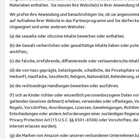
Materialien enthalten. Sie müssen Ihre Website(s) in Ihrer Anwendung ide
Wir prüfen Ihre Anwendung und benachrichtigen Sie, ob sie angenommen
auf Aufnahme Ihrer Website in das Partnerprogramm und Sie dürfen kei
Ungeeignet sind unter anderem Websites:
(a) die sexuelle oder obszöne Inhalte bewerben oder enthalten;
(b) die Gewalt verherrlichen oder gewalttätige Inhalte haben oder pot
anstiften,;
(c) die falsche, irreführende, diffamierende oder verleumderische Inha
(d) die von Hass geprägte, belästigende, schädliche, die Privatsphäre v
Herkunft, Hautfarbe, Geschlecht, Religion, Nationalität, Behinderung, 
(e) die rechtswidrige Handlungen bewerben oder ausführen;
(f) sich an Kinder richten oder wissentlich personenbezogene Daten vo
geltenden Gesetzen definiert) erheben, verwenden oder offenlegen, Vo
Regeln, Vorschriften, Anordnungen, Lizenzen, Genehmigungen, Richtlini
Entscheidungen oder andere Anforderungen einer zuständigen Regierung
Privacy Protection Act (15 U.S.C. §§ 6501-6506) oder Vorschriften, di
Internet erlassen wurden);
(g) die Marken von Amazon oder unseren verbundenen Unternehmen b