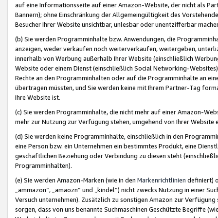
auf eine Informationsseite auf einer Amazon-Website, der nicht als Part
Bannern); ohne Einschränkung der Allgemeingültigkeit des Vorstehende
Besucher Ihrer Website unsichtbar, unlesbar oder unentzifferbar mache
(b) Sie werden Programminhalte bzw. Anwendungen, die Programminhalt
anzeigen, weder verkaufen noch weiterverkaufen, weitergeben, unterli
innerhalb von Werbung außerhalb Ihrer Website (einschließlich Werbun
Website oder einem Dienst (einschließlich Social Networking-Website
Rechte an den Programminhalten oder auf die Programminhalte an eine a
übertragen müssten, und Sie werden keine mit Ihrem Partner-Tag formati
Ihre Website ist.
(c) Sie werden Programminhalte, die nicht mehr auf einer Amazon-Websit
mehr zur Nutzung zur Verfügung stehen, umgehend von Ihrer Website e
(d) Sie werden keine Programminhalte, einschließlich in den Programmin
eine Person bzw. ein Unternehmen ein bestimmtes Produkt, eine Dienstle
geschäftlichen Beziehung oder Verbindung zu diesen steht (einschließli
Programminhalten).
(e) Sie werden Amazon-Marken (wie in den
Markenrichtlinien
definiert) 
„ammazon“, „amaozn“ und „kindel“) nicht zwecks Nutzung in einer Suc
Versuch unternehmen). Zusätzlich zu sonstigen Amazon zur Verfügung 
sorgen, dass von uns benannte Suchmaschinen Geschützte Begriffe (wie 