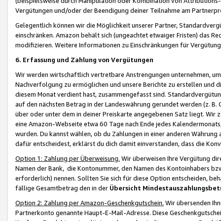
(beispielsweise durch Manipulation oder Kombination von Attributions-
Vergütungen und/oder der Beendigung deiner Teilnahme am Partnerp
Gelegentlich können wir die Möglichkeit unserer Partner, Standardv
einschränken. Amazon behält sich (ungeachtet etwaiger Fristen) das Re
modifizieren. Weitere Informationen zu Einschränkungen für Vergütung
6. Erfassung und Zahlung von Vergütungen
Wir werden wirtschaftlich vertretbare Anstrengungen unternehmen, um 
Nachverfolgung zu ermöglichen und unsere Berichte zu erstellen und di
diesem Monat verdient hast, zusammengefasst sind. Standardvergütung
auf den nächsten Betrag in der Landeswährung gerundet werden (z. B. C
über oder unter dem in deiner Preiskarte angegebenen Satz liegt. Wir
eine Amazon-Webseite etwa 60 Tage nach Ende jedes Kalendermonats, i
wurden. Du kannst wählen, ob du Zahlungen in einer anderen Währung
dafür entscheidest, erklärst du dich damit einverstanden, dass die K
Option 1: Zahlung per Überweisung.
Wir überweisen Ihre Vergütung dir
Namen der Bank, die Kontonummer, den Namen des Kontoinhabers bzw. a
erforderlich) nennen. Sollten Sie sich für diese Option entscheiden, be
fällige Gesamtbetrag den in der
Übersicht Mindestauszahlungsbet
Option 2: Zahlung per Amazon-Geschenkgutschein.
Wir übersenden Ihne
Partnerkonto genannte Haupt-E-Mail-Adresse. Diese Geschenkgutschei