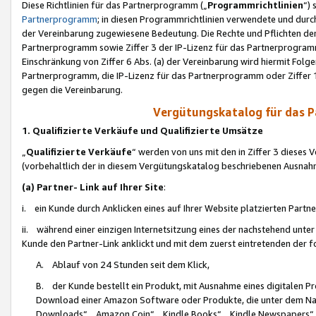
Diese Richtlinien für das Partnerprogramm („
Programmrichtlinien
“)
Partnerprogramm
; in diesen Programmrichtlinien verwendete und durch
der Vereinbarung zugewiesene Bedeutung. Die Rechte und Pflichten de
Partnerprogramm sowie Ziffer 3 der IP-Lizenz für das Partnerprogram
Einschränkung von Ziffer 6 Abs. (a) der Vereinbarung wird hiermit Fol
Partnerprogramm, die IP-Lizenz für das Partnerprogramm oder Ziffer 1
gegen die Vereinbarung.
Vergütungskatalog für das 
1. Qualifizierte Verkäufe und Qualifizierte Umsätze
„
Qualifizierte Verkäufe
“ werden von uns mit den in Ziffer 3 diese
(vorbehaltlich der in diesem Vergütungskatalog beschriebenen Ausnah
(a) Partner- Link auf Ihrer Site
:
i. ein Kunde durch Anklicken eines auf Ihrer Website platzierten Part
ii. während einer einzigen Internetsitzung eines der nachstehend unter (i)
Kunde den Partner-Link anklickt und mit dem zuerst eintretenden der f
A. Ablauf von 24 Stunden seit dem Klick,
B. der Kunde bestellt ein Produkt, mit Ausnahme eines digitalen P
Download einer Amazon Software oder Produkte, die unter dem N
Downloads“, „Amazon Coin“, „Kindle Books“, „Kindle Newspapers“, „