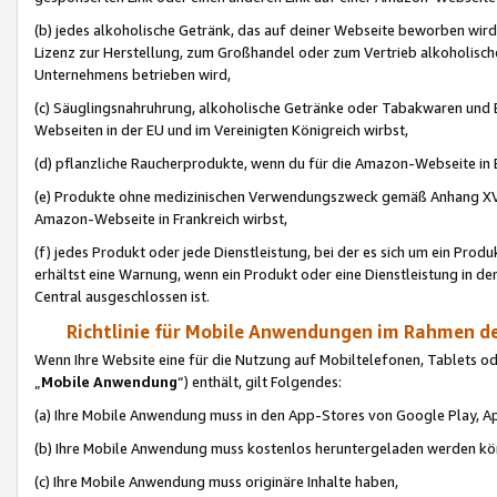
(b) jedes alkoholische Getränk, das auf deiner Webseite beworben wird
Lizenz zur Herstellung, zum Großhandel oder zum Vertrieb alkoholisch
Unternehmens betrieben wird,
(c) Säuglingsnahruhrung, alkoholische Getränke oder Tabakwaren und E
Webseiten in der EU und im Vereinigten Königreich wirbst,
(d) pflanzliche Raucherprodukte, wenn du für die Amazon-Webseite in B
(e) Produkte ohne medizinischen Verwendungszweck gemäß Anhang XVI 
Amazon-Webseite in Frankreich wirbst,
(f) jedes Produkt oder jede Dienstleistung, bei der es sich um ein Prod
erhältst eine Warnung, wenn ein Produkt oder eine Dienstleistung in de
Central ausgeschlossen ist.
Richtlinie für Mobile Anwendungen im Rahmen de
Wenn Ihre Website eine für die Nutzung auf Mobiltelefonen, Tablets 
„
Mobile Anwendung
“) enthält, gilt Folgendes:
(a) Ihre Mobile Anwendung muss in den App-Stores von Google Play, A
(b) Ihre Mobile Anwendung muss kostenlos heruntergeladen werden könn
(c) Ihre Mobile Anwendung muss originäre Inhalte haben,