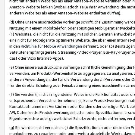
nicht mit anderen Websites als einer Amazon-Website verlinken oder i
Amazon-Website lenken (wobei jedoch Teile Ihrer Anwendung, die nich
anderen Websites als einer Amazon-Website enthalten dürfen).
(d) Ohne unsere ausdrückliche vorherige schriftliche Zustimmung werd
Nutzung mit einem Mobiltelefon oder sonstigen Mobilgerät entwickelt
(1) Websites, die nicht für die Nutzung mit solchen Geräten entwickelt
eine nicht für Mobilgeräte optimierte Website, die über einen Interne
in den
Richtlinie für Mobile Anwendungen
definiert, oder (3) Beistellge
Satellitenempfangsgeräte, Streaming-Video-Player, Blu-Ray-Player ode
Cast oder Vizio Internet-Apps).
(e) Ohne unsere ausdrückliche vorherige schriftliche Genehmigung dürfe
verwenden, um Produkt-Werbeinhalte zu aggregieren, zu analysieren, 
anderen Anwendungen, die für die Verwendung durch Personen oder Or
für die direkte Schulung oder Feinabstimmung eines maschinellen Lern
(f) Sie werden (i) nicht in irgendeiner Weise in die Funktionalität ode
entsprechenden Versuch unternehmen; (ii) keine Produktwerbungsinha
Kontaktaufnahme mit Verkäufern oder Kunden oder sonstiger Werbeaktiv
API, Datenfeeds, Produktwerbungsinhalten oder Spezifikationen erschei
Eigentumsrechte oder gewerblicher Schutzrechte, nicht entfernen, verd
(g) Sie werden nicht versuchen, (i) die Spezifikationen oder die in de
manipulieren, zu reparieren oder anderweitig abgeleitete Werke davon z