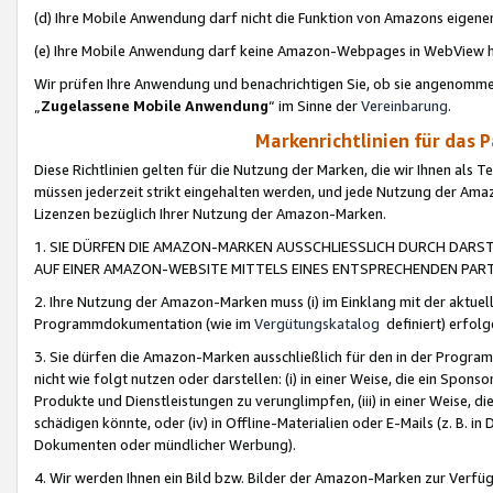
(d) Ihre Mobile Anwendung darf nicht die Funktion von Amazons eige
(e) Ihre Mobile Anwendung darf keine Amazon-Webpages in WebView 
Wir prüfen Ihre Anwendung und benachrichtigen Sie, ob sie angenomm
„
Zugelassene Mobile Anwendung
“ im Sinne der
Vereinbarung
.
Markenrichtlinien für das 
Diese Richtlinien gelten für die Nutzung der Marken, die wir Ihnen als 
müssen jederzeit strikt eingehalten werden, und jede Nutzung der Ama
Lizenzen bezüglich Ihrer Nutzung der Amazon-Marken.
1. SIE DÜRFEN DIE AMAZON-MARKEN AUSSCHLIESSLICH DURCH DARS
AUF EINER AMAZON-WEBSITE MITTELS EINES ENTSPRECHENDEN PART
2. Ihre Nutzung der Amazon-Marken muss (i) im Einklang mit der aktuells
Programmdokumentation (wie im
Vergütungskatalog
definiert) erfolg
3. Sie dürfen die Amazon-Marken ausschließlich für den in der Progr
nicht wie folgt nutzen oder darstellen: (i) in einer Weise, die ein Spo
Produkte und Dienstleistungen zu verunglimpfen, (iii) in einer Weise
schädigen könnte, oder (iv) in Offline-Materialien oder E-Mails (z. B.
Dokumenten oder mündlicher Werbung).
4. Wir werden Ihnen ein Bild bzw. Bilder der Amazon-Marken zur Verfüg