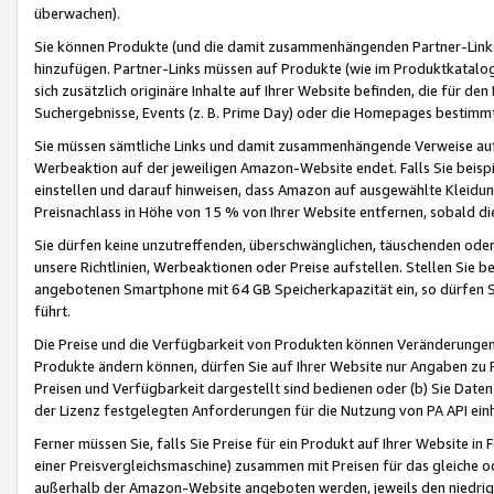
überwachen).
Sie können Produkte (und die damit zusammenhängenden Partner-Links)
hinzufügen. Partner-Links müssen auf Produkte (wie im Produktkatalog de
sich zusätzlich originäre Inhalte auf Ihrer Website befinden, die für 
Suchergebnisse, Events (z. B. Prime Day) oder die Homepages bestimmte
Sie müssen sämtliche Links und damit zusammenhängende Verweise auf z
Werbeaktion auf der jeweiligen Amazon-Website endet. Falls Sie beisp
einstellen und darauf hinweisen, dass Amazon auf ausgewählte Kleidun
Preisnachlass in Höhe von 15 % von Ihrer Website entfernen, sobald di
Sie dürfen keine unzutreffenden, überschwänglichen, täuschenden od
unsere Richtlinien, Werbeaktionen oder Preise aufstellen. Stellen Sie 
angebotenen Smartphone mit 64 GB Speicherkapazität ein, so dürfen S
führt.
Die Preise und die Verfügbarkeit von Produkten können Veränderungen 
Produkte ändern können, dürfen Sie auf Ihrer Website nur Angaben zu P
Preisen und Verfügbarkeit dargestellt sind bedienen oder (b) Sie Daten
der Lizenz festgelegten Anforderungen für die Nutzung von PA API einh
Ferner müssen Sie, falls Sie Preise für ein Produkt auf Ihrer Website in 
einer Preisvergleichsmaschine) zusammen mit Preisen für das gleiche o
außerhalb der Amazon-Website angeboten werden, jeweils den niedrigst