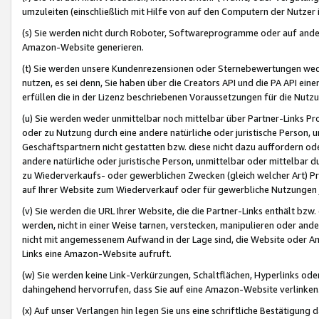
umzuleiten (einschließlich mit Hilfe von auf den Computern der Nutzer i
(s) Sie werden nicht durch Roboter, Softwareprogramme oder auf andere
Amazon-Website generieren.
(t) Sie werden unsere Kundenrezensionen oder Sternebewertungen wed
nutzen, es sei denn, Sie haben über die Creators API und die PA API e
erfüllen die in der Lizenz beschriebenen Voraussetzungen für die Nutzu
(u) Sie werden weder unmittelbar noch mittelbar über Partner-Links P
oder zu Nutzung durch eine andere natürliche oder juristische Person,
Geschäftspartnern nicht gestatten bzw. diese nicht dazu auffordern od
andere natürliche oder juristische Person, unmittelbar oder mittelbar
zu Wiederverkaufs- oder gewerblichen Zwecken (gleich welcher Art) 
auf Ihrer Website zum Wiederverkauf oder für gewerbliche Nutzungen 
(v) Sie werden die URL Ihrer Website, die die Partner-Links enthält b
werden, nicht in einer Weise tarnen, verstecken, manipulieren oder and
nicht mit angemessenem Aufwand in der Lage sind, die Website oder A
Links eine Amazon-Website aufruft.
(w) Sie werden keine Link-Verkürzungen, Schaltflächen, Hyperlinks ode
dahingehend hervorrufen, dass Sie auf eine Amazon-Website verlinken
(x) Auf unser Verlangen hin legen Sie uns eine schriftliche Bestätigung