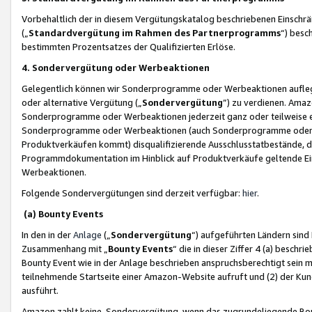
Vorbehaltlich der in diesem Vergütungskatalog beschriebenen Einschr
(„
Standardvergütung im Rahmen des Partnerprogramms
“) besc
bestimmten Prozentsatzes der Qualifizierten Erlöse.
4. Sondervergütung oder Werbeaktionen
Gelegentlich können wir Sonderprogramme oder Werbeaktionen auflegen,
oder alternative Vergütung („
Sondervergütung
”) zu verdienen. Amazo
Sonderprogramme oder Werbeaktionen jederzeit ganz oder teilweise einz
Sonderprogramme oder Werbeaktionen (auch Sonderprogramme oder We
Produktverkäufen kommt) disqualifizierende Ausschlusstatbestände, di
Programmdokumentation im Hinblick auf Produktverkäufe geltende E
Werbeaktionen.
Folgende Sondervergütungen sind derzeit verfügbar:
hier
.
(a) Bounty Events
In den in der
Anlage
(„
Sondervergütung
“) aufgeführten Ländern sind
Zusammenhang mit „
Bounty Events
“ die in dieser Ziffer 4 (a) besch
Bounty Event wie in der Anlage beschrieben anspruchsberechtigt sein mu
teilnehmende Startseite einer Amazon-Website aufruft und (2) der Kun
ausführt.
Amazon zahlt keine Sondervergütung, wenn das zugrundeliegende Boun