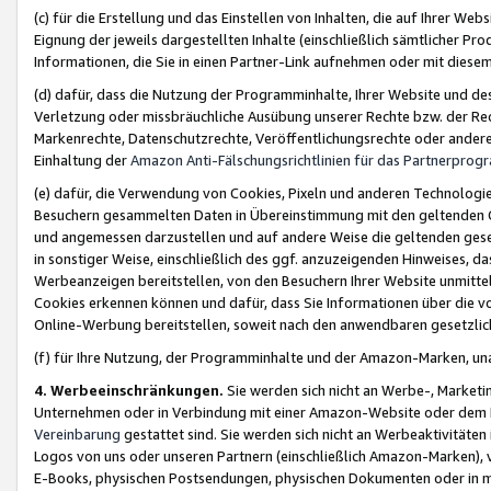
(c) für die Erstellung und das Einstellen von Inhalten, die auf Ihrer We
Eignung der jeweils dargestellten Inhalte (einschließlich sämtlicher 
Informationen, die Sie in einen Partner-Link aufnehmen oder mit diese
(d) dafür, dass die Nutzung der Programminhalte, Ihrer Website und des 
Verletzung oder missbräuchliche Ausübung unserer Rechte bzw. der Recht
Markenrechte, Datenschutzrechte, Veröffentlichungsrechte oder anderer
Einhaltung der
Amazon Anti-Fälschungsrichtlinien für das Partnerpro
(e) dafür, die Verwendung von Cookies, Pixeln und anderen Technologien
Besuchern gesammelten Daten in Übereinstimmung mit den geltenden Ge
und angemessen darzustellen und auf andere Weise die geltenden geset
in sonstiger Weise, einschließlich des ggf. anzuzeigenden Hinweises, d
Werbeanzeigen bereitstellen, von den Besuchern Ihrer Website unmitte
Cookies erkennen können und dafür, dass Sie Informationen über die v
Online-Werbung bereitstellen, soweit nach den anwendbaren gesetzlic
(f) für Ihre Nutzung, der Programminhalte und der Amazon-Marken, u
4. Werbeeinschränkungen.
Sie werden sich nicht an Werbe-, Market
Unternehmen oder in Verbindung mit einer Amazon-Website oder dem Pa
Vereinbarung
gestattet sind. Sie werden sich nicht an Werbeaktivitäten
Logos von uns oder unseren Partnern (einschließlich Amazon-Marken), 
E-Books, physischen Postsendungen, physischen Dokumenten oder in 