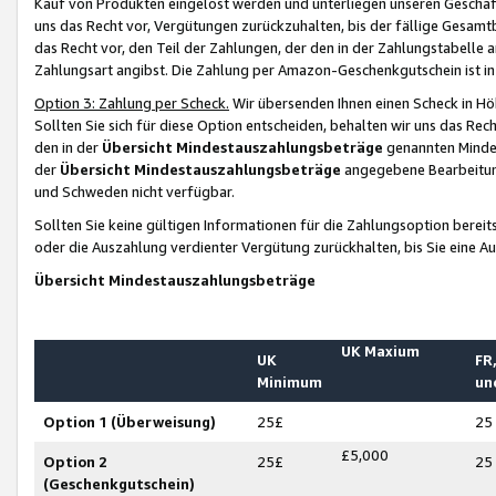
Kauf von Produkten eingelöst werden und unterliegen unseren Geschäf
uns das Recht vor, Vergütungen zurückzuhalten, bis der fällige Gesamt
das Recht vor, den Teil der Zahlungen, der den in der Zahlungstabelle 
Zahlungsart angibst. Die Zahlung per Amazon-Geschenkgutschein ist in
Option 3: Zahlung per Scheck.
Wir übersenden Ihnen einen Scheck in Höh
Sollten Sie sich für diese Option entscheiden, behalten wir uns das Rec
den in der
Übersicht Mindestauszahlungsbeträge
genannten Mindest
der
Übersicht Mindestauszahlungsbeträge
angegebene Bearbeitung
und Schweden nicht verfügbar.
Sollten Sie keine gültigen Informationen für die Zahlungsoption bereit
oder die Auszahlung verdienter Vergütung zurückhalten, bis Sie eine A
Übersicht Mindestauszahlungsbeträge
UK Maxium
UK
FR,
Minimum
un
Option 1 (Überweisung)
25£
25
£5,000
Option 2
25£
25
(Geschenkgutschein)