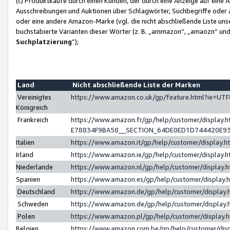
(c) Produktkäufe durch einen Kunden, der durch eine Anzeige auf eine 
Ausschreibungen und Auktionen über Schlagwörter, Suchbegriffe oder 
oder eine andere Amazon-Marke (vgl. die nicht abschließende Liste un
buchstabierte Varianten dieser Wörter (z. B. „ammazon“, „amaozn“ und „
Suchplatzierung
”);
Land
Nicht abschließende Liste der Marken
Vereinigtes
https://www.amazon.co.uk/gp/feature.html?ie=U
Königreich
Frankreich
https://www.amazon.fr/gp/help/customer/displa
E78834F9BA58__SECTION_64DE0ED1D744420E9
Italien
https://www.amazon.it/gp/help/customer/display
Irland
https://www.amazon.ie/gp/help/customer/displa
Niederlande
https://www.amazon.nl/gp/help/customer/display
Spanien
https://www.amazon.es/gp/help/customer/display
Deutschland
https://www.amazon.de/gp/help/customer/displa
Schweden
https://www.amazon.de/gp/help/customer/displa
Polen
https://www.amazon.pl/gp/help/customer/display
Belgien
https://www.amazon.com.be/gp/help/customer/d