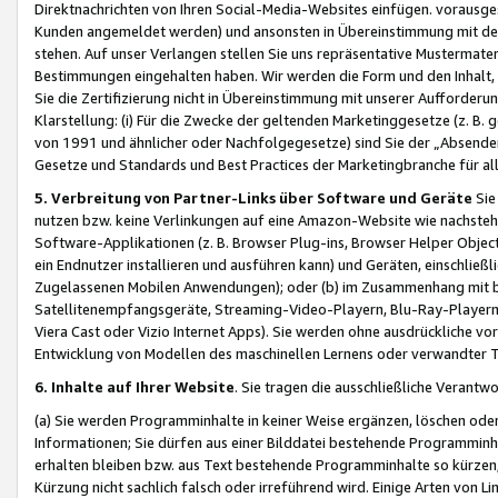
Direktnachrichten von Ihren Social-Media-Websites einfügen. vorausg
Kunden angemeldet werden) und ansonsten in Übereinstimmung mit der
stehen. Auf unser Verlangen stellen Sie uns repräsentative Mustermater
Bestimmungen eingehalten haben. Wir werden die Form und den Inhalt, di
Sie die Zertifizierung nicht in Übereinstimmung mit unserer Aufforderu
Klarstellung: (i) Für die Zwecke der geltenden Marketinggesetze (z. 
von 1991 und ähnlicher oder Nachfolgegesetze) sind Sie der „Absender“ j
Gesetze und Standards und Best Practices der Marketingbranche für 
5. Verbreitung von Partner-Links über Software und Geräte
Sie
nutzen bzw. keine Verlinkungen auf eine Amazon-Website wie nachsteh
Software-Applikationen (z. B. Browser Plug-ins, Browser Helper Objec
ein Endnutzer installieren und ausführen kann) und Geräten, einschlie
Zugelassenen Mobilen Anwendungen); oder (b) im Zusammenhang mit bzw.
Satellitenempfangsgeräte, Streaming-Video-Playern, Blu-Ray-Playern 
Viera Cast oder Vizio Internet Apps). Sie werden ohne ausdrückliche v
Entwicklung von Modellen des maschinellen Lernens oder verwandter 
6. Inhalte auf Ihrer Website
. Sie tragen die ausschließliche Verantwo
(a) Sie werden Programminhalte in keiner Weise ergänzen, löschen oder
Informationen; Sie dürfen aus einer Bilddatei bestehende Programminhal
erhalten bleiben bzw. aus Text bestehende Programminhalte so kürzen, 
Kürzung nicht sachlich falsch oder irreführend wird. Einige Arten von L