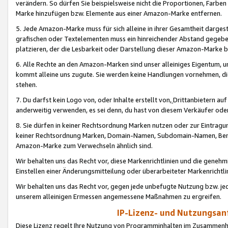
verändern. So dürfen Sie beispielsweise nicht die Proportionen, Farb
Marke hinzufügen bzw. Elemente aus einer Amazon-Marke entfernen.
5. Jede Amazon-Marke muss für sich alleine in ihrer Gesamtheit darge
grafischen oder Textelementen muss ein hinreichender Abstand gegebe
platzieren, der die Lesbarkeit oder Darstellung dieser Amazon-Marke b
6. Alle Rechte an den Amazon-Marken sind unser alleiniges Eigentum, 
kommt alleine uns zugute. Sie werden keine Handlungen vornehmen, 
stehen.
7. Du darfst kein Logo von, oder Inhalte erstellt von,
Drittanbietern au
anderweitig verwenden, es sei denn, du hast von diesem Verkäufer oder
8. Sie dürfen in keiner Rechtsordnung Marken nutzen oder zur Eintragu
keiner Rechtsordnung Marken, Domain-Namen, Subdomain-Namen, Benu
Amazon-Marke zum Verwechseln ähnlich sind.
Wir behalten uns das Recht vor, diese Markenrichtlinien und die gene
Einstellen einer Änderungsmitteilung oder überarbeiteter Markenricht
Wir behalten uns das Recht vor, gegen jede unbefugte Nutzung bzw. jede 
unserem alleinigen Ermessen angemessene Maßnahmen zu ergreifen.
IP-Lizenz- und Nutzungsan
Diese Lizenz regelt Ihre Nutzung von Programminhalten im Zusammen