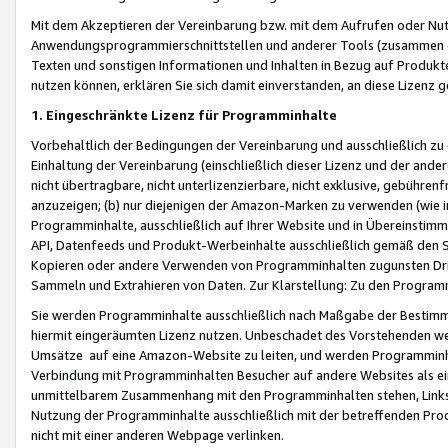
Mit dem Akzeptieren der Vereinbarung bzw. mit dem Aufrufen oder Nutz
Anwendungsprogrammierschnittstellen und anderer Tools (zusammen die
Texten und sonstigen Informationen und Inhalten in Bezug auf Produkte
nutzen können, erklären Sie sich damit einverstanden, an diese Lizenz 
1. Eingeschränkte Lizenz für Programminhalte
Vorbehaltlich der Bedingungen der Vereinbarung und ausschließlich z
Einhaltung der Vereinbarung (einschließlich dieser Lizenz und der ande
nicht übertragbare, nicht unterlizenzierbare, nicht exklusive, gebühren
anzuzeigen; (b) nur diejenigen der Amazon-Marken zu verwenden (wie in 
Programminhalte, ausschließlich auf Ihrer Website und in Übereinstimmu
API, Datenfeeds und Produkt-Werbeinhalte ausschließlich gemäß den Spe
Kopieren oder andere Verwenden von Programminhalten zugunsten Dri
Sammeln und Extrahieren von Daten. Zur Klarstellung: Zu den Program
Sie werden Programminhalte ausschließlich nach Maßgabe der Besti
hiermit eingeräumten Lizenz nutzen. Unbeschadet des Vorstehenden we
Umsätze auf eine Amazon-Website zu leiten, und werden Programminhal
Verbindung mit Programminhalten Besucher auf andere Websites als ein
unmittelbarem Zusammenhang mit den Programminhalten stehen, Links z
Nutzung der Programminhalte ausschließlich mit der betreffenden Pr
nicht mit einer anderen Webpage verlinken.