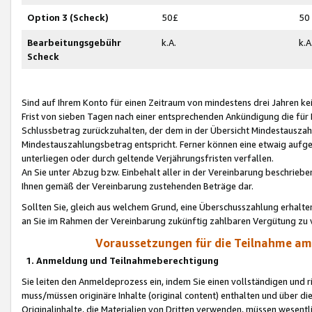
Option 3 (Scheck)
50£
50
Bearbeitungsgebühr
k.A.
k.A
Scheck
Sind auf Ihrem Konto für einen Zeitraum von mindestens drei Jahren kein
Frist von sieben Tagen nach einer entsprechenden Ankündigung die für
Schlussbetrag zurückzuhalten, der dem in der Übersicht Mindestausz
Mindestauszahlungsbetrag entspricht. Ferner können eine etwaig aufg
unterliegen oder durch geltende Verjährungsfristen verfallen.
An Sie unter Abzug bzw. Einbehalt aller in der Vereinbarung beschrieb
Ihnen gemäß der Vereinbarung zustehenden Beträge dar.
Sollten Sie, gleich aus welchem Grund, eine Überschusszahlung erhalte
an Sie im Rahmen der Vereinbarung zukünftig zahlbaren Vergütung zu 
Voraussetzungen für die Teilnahme a
1. Anmeldung und Teilnahmeberechtigung
Sie leiten den Anmeldeprozess ein, indem Sie einen vollständigen und 
muss/müssen originäre Inhalte (original content) enthalten und über d
Originalinhalte, die Materialien von Dritten verwenden, müssen wese