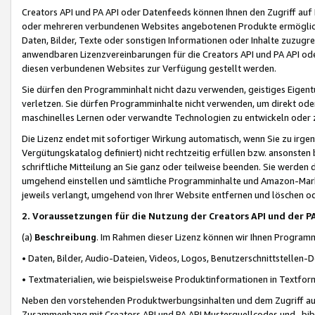
Creators API und PA API oder Datenfeeds können Ihnen den Zugriff auf D
oder mehreren verbundenen Websites angebotenen Produkte ermögliche
Daten, Bilder, Texte oder sonstigen Informationen oder Inhalte zuzugre
anwendbaren Lizenzvereinbarungen für die Creators API und PA API od
diesen verbundenen Websites zur Verfügung gestellt werden.
Sie dürfen den Programminhalt nicht dazu verwenden, geistiges Eigent
verletzen. Sie dürfen Programminhalte nicht verwenden, um direkt ode
maschinelles Lernen oder verwandte Technologien zu entwickeln oder zu
Die Lizenz endet mit sofortiger Wirkung automatisch, wenn Sie zu irg
Vergütungskatalog definiert) nicht rechtzeitig erfüllen bzw. ansonsten
schriftliche Mitteilung an Sie ganz oder teilweise beenden. Sie werden
umgehend einstellen und sämtliche Programminhalte und Amazon-Marke
jeweils verlangt, umgehend von Ihrer Website entfernen und löschen od
2. Voraussetzungen für die Nutzung der Creators API und der P
(a)
Beschreibung
. Im Rahmen dieser Lizenz können wir Ihnen Programmi
• Daten, Bilder, Audio-Dateien, Videos, Logos, Benutzerschnittstellen-
• Textmaterialien, wie beispielsweise Produktinformationen in Textfor
Neben den vorstehenden Produktwerbungsinhalten und dem Zugriff auf 
Zusammenhang mit Creators API und PA API Musterquellcodes und -bibli