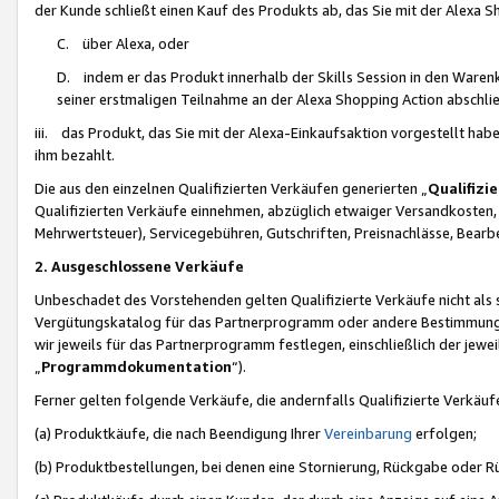
der Kunde schließt einen Kauf des Produkts ab, das Sie mit der Alexa 
C. über Alexa, oder
D. indem er das Produkt innerhalb der Skills Session in den Waren
seiner erstmaligen Teilnahme an der Alexa Shopping Action abschlie
iii. das Produkt, das Sie mit der Alexa-Einkaufsaktion vorgestellt ha
ihm bezahlt.
Die aus den einzelnen Qualifizierten Verkäufen generierten „
Qualifizi
Qualifizierten Verkäufe einnehmen, abzüglich etwaiger Versandkosten
Mehrwertsteuer), Servicegebühren, Gutschriften, Preisnachlässe, Bear
2. Ausgeschlossene Verkäufe
Unbeschadet des Vorstehenden gelten Qualifizierte Verkäufe nicht als
Vergütungskatalog für das Partnerprogramm oder andere Bestimmungen,
wir jeweils für das Partnerprogramm festlegen, einschließlich der jewe
„
Programmdokumentation
“).
Ferner gelten folgende Verkäufe, die andernfalls Qualifizierte Verkä
(a) Produktkäufe, die nach Beendigung Ihrer
Vereinbarung
erfolgen;
(b) Produktbestellungen, bei denen eine Stornierung, Rückgabe oder R