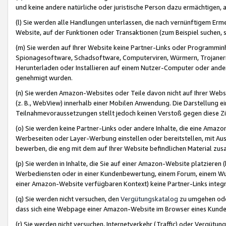
und keine andere natürliche oder juristische Person dazu ermächtigen, a
(l) Sie werden alle Handlungen unterlassen, die nach vernünftigem Erme
Website, auf der Funktionen oder Transaktionen (zum Beispiel suchen, s
(m) Sie werden auf Ihrer Website keine Partner-Links oder Programmin
Spionagesoftware, Schadsoftware, Computerviren, Würmern, Trojaner
Herunterladen oder Installieren auf einem Nutzer-Computer oder ande
genehmigt wurden.
(n) Sie werden Amazon-Websites oder Teile davon nicht auf Ihrer Websi
(z. B., WebView) innerhalb einer Mobilen Anwendung. Die Darstellung ein
Teilnahmevoraussetzungen stellt jedoch keinen Verstoß gegen diese Zif
(o) Sie werden keine Partner-Links oder andere Inhalte, die eine Am
Werbeseiten oder Layer-Werbung einstellen oder bereitstellen, mit Au
bewerben, die eng mit dem auf Ihrer Website befindlichen Material z
(p) Sie werden in Inhalte, die Sie auf einer Amazon-Website platzier
Werbediensten oder in einer Kundenbewertung, einem Forum, einem Wun
einer Amazon-Website verfügbaren Kontext) keine Partner-Links integr
(q) Sie werden nicht versuchen, den
Vergütungskatalog
zu umgehen oder
dass sich eine Webpage einer Amazon-Website im Browser eines Kunden 
(r) Sie werden nicht versuchen, Internetverkehr (Traffic) oder Vergü