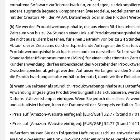
enthaltene Software zurückzuentwickeln, zu zerlegen, zu dekompilier
andere zugrunde liegende Komponenten (wie Modelle, Modellparameter
mit der Creators API, der PA API, Datenfeeds oder in den Produkt Werb
(h) Sie werden Produktwerbungsinhalte, die aus einem Bild bestehen, ni
Zeitraum von bis zu 24 Stunden einen Link auf Produktwerbungsinhalte
die nicht aus Bildern bestehen, für einen Zeitraum von bis zu 24 Stund
Ablauf dieses Zeitraums durch entsprechende Anfrage an die Creators 
Produktwerbungsinhalte aktualisieren und neu darstellen. Sofern wir Ih
Standardidentifikationsnummern (ASINs) für einen unbestimmten Zeitra
Kundenanwendung, dürfen unbeschadet des Vorstehenden Produktwerbu
Zwischenspeicher abgelegt werden. Auf unser Verlangen werden Sie un
die Produktwerbungsinhalte enthält oder nutzt, damit wir Ihre Einhalt
(i) Wenn Sie seltener als stündlich Produktwerbungsinhalte aus Datenfe
Anwendung angezeigten Produktwerbungsinhalte aktualisieren, werden 
Datums-/Uhrzeitstempel einfügen. Wenn Sie jedoch die in Ihrer Anwe
und aktualisiert haben, kann der Datumsteil des Stempels entfallen. Dies
• Preis auf [Amazon-Website einfügen]: [EUR/GBP] 32,77 (Stand 07.01.
• Preis auf [Amazon-Website einfügen]: [EUR/GBP] 32,77 (Stand 14:11 
Außerdem müssen Sie den folgenden Haftungsausschluss entweder neb
ein Pop-up-Fenster, ein Pop-up-Skript oder ein sonstiges vergleichba