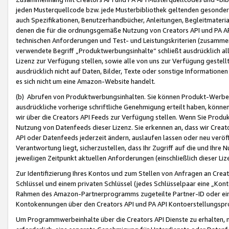
jeden Musterquellcode bzw. jede Musterbibliothek geltenden gesonder
auch Spezifikationen, Benutzerhandbücher, Anleitungen, Begleitmaterial
denen die für die ordnungsgemäße Nutzung von Creators API und PA A
technischen Anforderungen und Test- und Leistungskriterien (zusammen
verwendete Begriff „Produktwerbungsinhalte“ schließt ausdrücklich al
Lizenz zur Verfügung stellen, sowie alle von uns zur Verfügung gestel
ausdrücklich nicht auf Daten, Bilder, Texte oder sonstige Informatione
es sich nicht um eine Amazon-Website handelt.
(b) Abrufen von Produktwerbungsinhalten. Sie können Produkt-Werbein
ausdrückliche vorherige schriftliche Genehmigung erteilt haben, könn
wir über die Creators API Feeds zur Verfügung stellen. Wenn Sie Produk
Nutzung von Datenfeeds dieser Lizenz. Sie erkennen an, dass wir Creat
API oder Datenfeeds jederzeit ändern, auslaufen lassen oder neu veröffe
Verantwortung liegt, sicherzustellen, dass Ihr Zugriff auf die und Ihr
jeweiligen Zeitpunkt aktuellen Anforderungen (einschließlich dieser Liz
Zur Identifizierung Ihres Kontos und zum Stellen von Anfragen an Crea
Schlüssel und einem privaten Schlüssel (jedes Schlüsselpaar eine „Kon
Rahmen des Amazon-Partnerprogramms zugeteilte Partner-ID oder ein
Kontokennungen über den Creators API und PA API Kontoerstellungspro
Um Programmwerbeinhalte über die Creators API Dienste zu erhalten, m