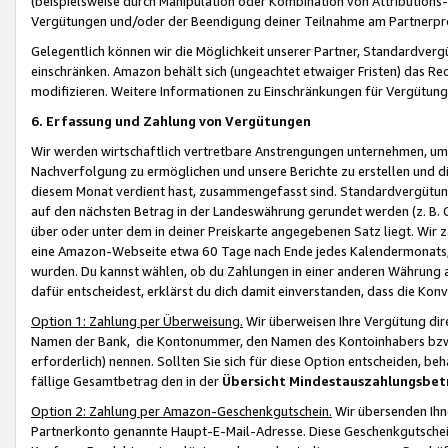
(beispielsweise durch Manipulation oder Kombination von Attributions-
Vergütungen und/oder der Beendigung deiner Teilnahme am Partnerp
Gelegentlich können wir die Möglichkeit unserer Partner, Standardv
einschränken. Amazon behält sich (ungeachtet etwaiger Fristen) das Re
modifizieren. Weitere Informationen zu Einschränkungen für Vergütung
6. Erfassung und Zahlung von Vergütungen
Wir werden wirtschaftlich vertretbare Anstrengungen unternehmen, um 
Nachverfolgung zu ermöglichen und unsere Berichte zu erstellen und di
diesem Monat verdient hast, zusammengefasst sind. Standardvergütung
auf den nächsten Betrag in der Landeswährung gerundet werden (z. B. C
über oder unter dem in deiner Preiskarte angegebenen Satz liegt. Wir
eine Amazon-Webseite etwa 60 Tage nach Ende jedes Kalendermonats, i
wurden. Du kannst wählen, ob du Zahlungen in einer anderen Währung
dafür entscheidest, erklärst du dich damit einverstanden, dass die K
Option 1: Zahlung per Überweisung.
Wir überweisen Ihre Vergütung dir
Namen der Bank, die Kontonummer, den Namen des Kontoinhabers bzw. a
erforderlich) nennen. Sollten Sie sich für diese Option entscheiden, be
fällige Gesamtbetrag den in der
Übersicht Mindestauszahlungsbet
Option 2: Zahlung per Amazon-Geschenkgutschein.
Wir übersenden Ihne
Partnerkonto genannte Haupt-E-Mail-Adresse. Diese Geschenkgutschei