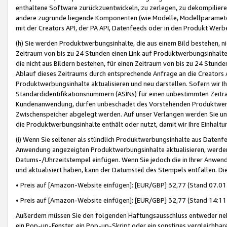
enthaltene Software zurückzuentwickeln, zu zerlegen, zu dekompilier
andere zugrunde liegende Komponenten (wie Modelle, Modellparameter
mit der Creators API, der PA API, Datenfeeds oder in den Produkt Werb
(h) Sie werden Produktwerbungsinhalte, die aus einem Bild bestehen, ni
Zeitraum von bis zu 24 Stunden einen Link auf Produktwerbungsinhalte
die nicht aus Bildern bestehen, für einen Zeitraum von bis zu 24 Stund
Ablauf dieses Zeitraums durch entsprechende Anfrage an die Creators 
Produktwerbungsinhalte aktualisieren und neu darstellen. Sofern wir Ih
Standardidentifikationsnummern (ASINs) für einen unbestimmten Zeitra
Kundenanwendung, dürfen unbeschadet des Vorstehenden Produktwerbu
Zwischenspeicher abgelegt werden. Auf unser Verlangen werden Sie un
die Produktwerbungsinhalte enthält oder nutzt, damit wir Ihre Einhalt
(i) Wenn Sie seltener als stündlich Produktwerbungsinhalte aus Datenfe
Anwendung angezeigten Produktwerbungsinhalte aktualisieren, werden 
Datums-/Uhrzeitstempel einfügen. Wenn Sie jedoch die in Ihrer Anwe
und aktualisiert haben, kann der Datumsteil des Stempels entfallen. Dies
• Preis auf [Amazon-Website einfügen]: [EUR/GBP] 32,77 (Stand 07.01.
• Preis auf [Amazon-Website einfügen]: [EUR/GBP] 32,77 (Stand 14:11 
Außerdem müssen Sie den folgenden Haftungsausschluss entweder neb
ein Pop-up-Fenster, ein Pop-up-Skript oder ein sonstiges vergleichba