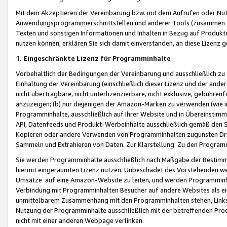
Mit dem Akzeptieren der Vereinbarung bzw. mit dem Aufrufen oder Nutz
Anwendungsprogrammierschnittstellen und anderer Tools (zusammen die
Texten und sonstigen Informationen und Inhalten in Bezug auf Produkte
nutzen können, erklären Sie sich damit einverstanden, an diese Lizenz 
1. Eingeschränkte Lizenz für Programminhalte
Vorbehaltlich der Bedingungen der Vereinbarung und ausschließlich z
Einhaltung der Vereinbarung (einschließlich dieser Lizenz und der ande
nicht übertragbare, nicht unterlizenzierbare, nicht exklusive, gebühren
anzuzeigen; (b) nur diejenigen der Amazon-Marken zu verwenden (wie in 
Programminhalte, ausschließlich auf Ihrer Website und in Übereinstimmu
API, Datenfeeds und Produkt-Werbeinhalte ausschließlich gemäß den Spe
Kopieren oder andere Verwenden von Programminhalten zugunsten Dri
Sammeln und Extrahieren von Daten. Zur Klarstellung: Zu den Program
Sie werden Programminhalte ausschließlich nach Maßgabe der Besti
hiermit eingeräumten Lizenz nutzen. Unbeschadet des Vorstehenden we
Umsätze auf eine Amazon-Website zu leiten, und werden Programminhal
Verbindung mit Programminhalten Besucher auf andere Websites als ein
unmittelbarem Zusammenhang mit den Programminhalten stehen, Links z
Nutzung der Programminhalte ausschließlich mit der betreffenden Pr
nicht mit einer anderen Webpage verlinken.