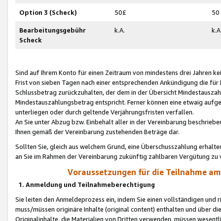
Option 3 (Scheck)
50£
50
Bearbeitungsgebühr
k.A.
k.A
Scheck
Sind auf Ihrem Konto für einen Zeitraum von mindestens drei Jahren kein
Frist von sieben Tagen nach einer entsprechenden Ankündigung die für
Schlussbetrag zurückzuhalten, der dem in der Übersicht Mindestausz
Mindestauszahlungsbetrag entspricht. Ferner können eine etwaig aufg
unterliegen oder durch geltende Verjährungsfristen verfallen.
An Sie unter Abzug bzw. Einbehalt aller in der Vereinbarung beschrieb
Ihnen gemäß der Vereinbarung zustehenden Beträge dar.
Sollten Sie, gleich aus welchem Grund, eine Überschusszahlung erhalte
an Sie im Rahmen der Vereinbarung zukünftig zahlbaren Vergütung zu 
Voraussetzungen für die Teilnahme a
1. Anmeldung und Teilnahmeberechtigung
Sie leiten den Anmeldeprozess ein, indem Sie einen vollständigen und 
muss/müssen originäre Inhalte (original content) enthalten und über d
Originalinhalte, die Materialien von Dritten verwenden, müssen wese