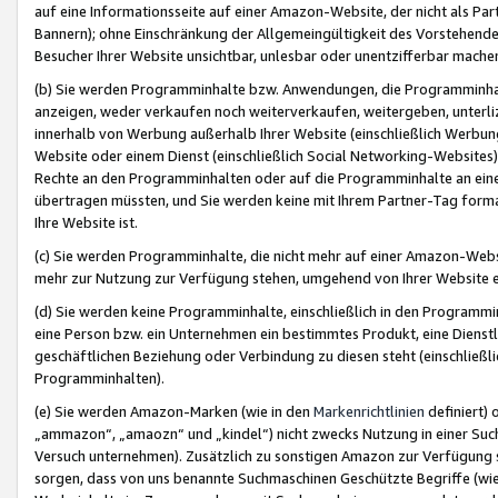
auf eine Informationsseite auf einer Amazon-Website, der nicht als Part
Bannern); ohne Einschränkung der Allgemeingültigkeit des Vorstehende
Besucher Ihrer Website unsichtbar, unlesbar oder unentzifferbar mache
(b) Sie werden Programminhalte bzw. Anwendungen, die Programminhalt
anzeigen, weder verkaufen noch weiterverkaufen, weitergeben, unterli
innerhalb von Werbung außerhalb Ihrer Website (einschließlich Werbun
Website oder einem Dienst (einschließlich Social Networking-Website
Rechte an den Programminhalten oder auf die Programminhalte an eine a
übertragen müssten, und Sie werden keine mit Ihrem Partner-Tag formati
Ihre Website ist.
(c) Sie werden Programminhalte, die nicht mehr auf einer Amazon-Websit
mehr zur Nutzung zur Verfügung stehen, umgehend von Ihrer Website e
(d) Sie werden keine Programminhalte, einschließlich in den Programmin
eine Person bzw. ein Unternehmen ein bestimmtes Produkt, eine Dienstle
geschäftlichen Beziehung oder Verbindung zu diesen steht (einschließli
Programminhalten).
(e) Sie werden Amazon-Marken (wie in den
Markenrichtlinien
definiert) 
„ammazon“, „amaozn“ und „kindel“) nicht zwecks Nutzung in einer Suc
Versuch unternehmen). Zusätzlich zu sonstigen Amazon zur Verfügung 
sorgen, dass von uns benannte Suchmaschinen Geschützte Begriffe (wie 