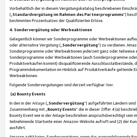
Vorbehaltlich der in diesem Vergütungskatalog beschriebenen Einschr
(„
Standardvergütung im Rahmen des Partnerprogramms
“) besc
bestimmten Prozentsatzes der Qualifizierten Erlöse.
4. Sondervergütung oder Werbeaktionen
Gelegentlich können wir Sonderprogramme oder Werbeaktionen auflegen,
oder alternative Vergütung („
Sondervergütung
”) zu verdienen. Amazo
Sonderprogramme oder Werbeaktionen jederzeit ganz oder teilweise einz
Sonderprogramme oder Werbeaktionen (auch Sonderprogramme oder We
Produktverkäufen kommt) disqualifizierende Ausschlusstatbestände, di
Programmdokumentation im Hinblick auf Produktverkäufe geltende E
Werbeaktionen.
Folgende Sondervergütungen sind derzeit verfügbar:
hier
.
(a) Bounty Events
In den in der
Anlage
(„
Sondervergütung
“) aufgeführten Ländern sind
Zusammenhang mit „
Bounty Events
“ die in dieser Ziffer 4 (a) besch
Bounty Event wie in der Anlage beschrieben anspruchsberechtigt sein mu
teilnehmende Startseite einer Amazon-Website aufruft und (2) der Kun
ausführt.
Amazon zahlt keine Sondervergütung, wenn das zugrundeliegende Boun