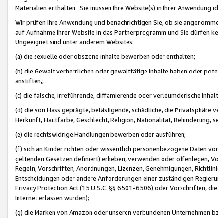
Materialien enthalten. Sie müssen Ihre Website(s) in Ihrer Anwendung ide
Wir prüfen Ihre Anwendung und benachrichtigen Sie, ob sie angenommen
auf Aufnahme Ihrer Website in das Partnerprogramm und Sie dürfen kei
Ungeeignet sind unter anderem Websites:
(a) die sexuelle oder obszöne Inhalte bewerben oder enthalten;
(b) die Gewalt verherrlichen oder gewalttätige Inhalte haben oder pot
anstiften,;
(c) die falsche, irreführende, diffamierende oder verleumderische Inha
(d) die von Hass geprägte, belästigende, schädliche, die Privatsphäre v
Herkunft, Hautfarbe, Geschlecht, Religion, Nationalität, Behinderung, 
(e) die rechtswidrige Handlungen bewerben oder ausführen;
(f) sich an Kinder richten oder wissentlich personenbezogene Daten vo
geltenden Gesetzen definiert) erheben, verwenden oder offenlegen, Vo
Regeln, Vorschriften, Anordnungen, Lizenzen, Genehmigungen, Richtlini
Entscheidungen oder andere Anforderungen einer zuständigen Regierung
Privacy Protection Act (15 U.S.C. §§ 6501-6506) oder Vorschriften, di
Internet erlassen wurden);
(g) die Marken von Amazon oder unseren verbundenen Unternehmen b