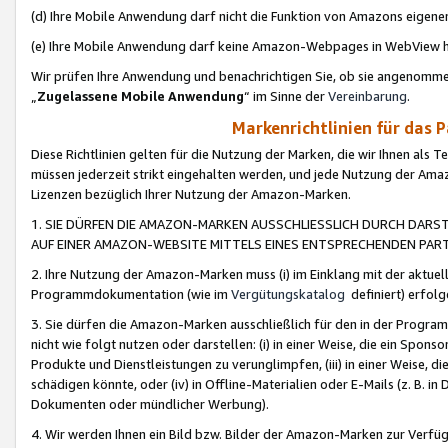
(d) Ihre Mobile Anwendung darf nicht die Funktion von Amazons eige
(e) Ihre Mobile Anwendung darf keine Amazon-Webpages in WebView 
Wir prüfen Ihre Anwendung und benachrichtigen Sie, ob sie angenomm
„
Zugelassene Mobile Anwendung
“ im Sinne der
Vereinbarung
.
Markenrichtlinien für das 
Diese Richtlinien gelten für die Nutzung der Marken, die wir Ihnen als 
müssen jederzeit strikt eingehalten werden, und jede Nutzung der Ama
Lizenzen bezüglich Ihrer Nutzung der Amazon-Marken.
1. SIE DÜRFEN DIE AMAZON-MARKEN AUSSCHLIESSLICH DURCH DARS
AUF EINER AMAZON-WEBSITE MITTELS EINES ENTSPRECHENDEN PART
2. Ihre Nutzung der Amazon-Marken muss (i) im Einklang mit der aktuells
Programmdokumentation (wie im
Vergütungskatalog
definiert) erfolg
3. Sie dürfen die Amazon-Marken ausschließlich für den in der Progr
nicht wie folgt nutzen oder darstellen: (i) in einer Weise, die ein Spo
Produkte und Dienstleistungen zu verunglimpfen, (iii) in einer Weise
schädigen könnte, oder (iv) in Offline-Materialien oder E-Mails (z. B.
Dokumenten oder mündlicher Werbung).
4. Wir werden Ihnen ein Bild bzw. Bilder der Amazon-Marken zur Verfüg