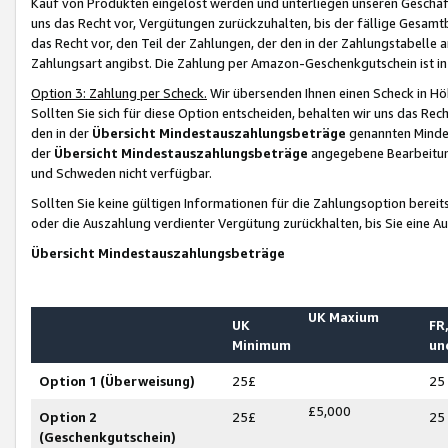
Kauf von Produkten eingelöst werden und unterliegen unseren Geschäf
uns das Recht vor, Vergütungen zurückzuhalten, bis der fällige Gesamt
das Recht vor, den Teil der Zahlungen, der den in der Zahlungstabelle 
Zahlungsart angibst. Die Zahlung per Amazon-Geschenkgutschein ist in
Option 3: Zahlung per Scheck.
Wir übersenden Ihnen einen Scheck in Höh
Sollten Sie sich für diese Option entscheiden, behalten wir uns das Rec
den in der
Übersicht Mindestauszahlungsbeträge
genannten Mindest
der
Übersicht Mindestauszahlungsbeträge
angegebene Bearbeitung
und Schweden nicht verfügbar.
Sollten Sie keine gültigen Informationen für die Zahlungsoption bereit
oder die Auszahlung verdienter Vergütung zurückhalten, bis Sie eine A
Übersicht Mindestauszahlungsbeträge
UK Maxium
UK
FR,
Minimum
un
Option 1 (Überweisung)
25£
25
£5,000
Option 2
25£
25
(Geschenkgutschein)