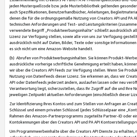
jeden Musterquellcode bzw. jede Musterbibliothek geltenden gesonder
auch Spezifikationen, Benutzerhandbücher, Anleitungen, Begleitmaterial
denen die für die ordnungsgemäße Nutzung von Creators API und PA A
technischen Anforderungen und Test- und Leistungskriterien (zusammen
verwendete Begriff „Produktwerbungsinhalte“ schließt ausdrücklich al
Lizenz zur Verfügung stellen, sowie alle von uns zur Verfügung gestel
ausdrücklich nicht auf Daten, Bilder, Texte oder sonstige Informatione
es sich nicht um eine Amazon-Website handelt.
(b) Abrufen von Produktwerbungsinhalten. Sie können Produkt-Werbein
ausdrückliche vorherige schriftliche Genehmigung erteilt haben, könn
wir über die Creators API Feeds zur Verfügung stellen. Wenn Sie Produk
Nutzung von Datenfeeds dieser Lizenz. Sie erkennen an, dass wir Creat
API oder Datenfeeds jederzeit ändern, auslaufen lassen oder neu veröffe
Verantwortung liegt, sicherzustellen, dass Ihr Zugriff auf die und Ihr
jeweiligen Zeitpunkt aktuellen Anforderungen (einschließlich dieser Liz
Zur Identifizierung Ihres Kontos und zum Stellen von Anfragen an Crea
Schlüssel und einem privaten Schlüssel (jedes Schlüsselpaar eine „Kon
Rahmen des Amazon-Partnerprogramms zugeteilte Partner-ID oder ein
Kontokennungen über den Creators API und PA API Kontoerstellungspro
Um Programmwerbeinhalte über die Creators API Dienste zu erhalten, m