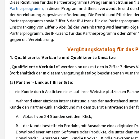
Diese Richtlinien für das Partnerprogramm („
Programmrichtlinien
“)
Partnerprogramm
; in diesen Programmrichtlinien verwendete und durch
der Vereinbarung zugewiesene Bedeutung. Die Rechte und Pflichten de
Partnerprogramm sowie Ziffer 3 der IP-Lizenz für das Partnerprogram
Einschränkung von Ziffer 6 Abs. (a) der Vereinbarung wird hiermit Fol
Partnerprogramm, die IP-Lizenz für das Partnerprogramm oder Ziffer 1
gegen die Vereinbarung.
Vergütungskatalog für das 
1. Qualifizierte Verkäufe und Qualifizierte Umsätze
„
Qualifizierte Verkäufe
“ werden von uns mit den in Ziffer 3 diese
(vorbehaltlich der in diesem Vergütungskatalog beschriebenen Ausnah
(a) Partner- Link auf Ihrer Site
:
i. ein Kunde durch Anklicken eines auf Ihrer Website platzierten Part
ii. während einer einzigen Internetsitzung eines der nachstehend unter (i)
Kunde den Partner-Link anklickt und mit dem zuerst eintretenden der f
A. Ablauf von 24 Stunden seit dem Klick,
B. der Kunde bestellt ein Produkt, mit Ausnahme eines digitalen P
Download einer Amazon Software oder Produkte, die unter dem N
Downloads“, „Amazon Coin“, „Kindle Books“, „Kindle Newspapers“, „