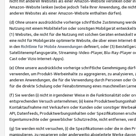
nicht mit anderen Websites als einer Amazon-Website verlinken oder i
Amazon-Website lenken (wobei jedoch Teile Ihrer Anwendung, die nich
anderen Websites als einer Amazon-Website enthalten dürfen).
(d) Ohne unsere ausdrückliche vorherige schriftliche Zustimmung werd
Nutzung mit einem Mobiltelefon oder sonstigen Mobilgerät entwickelt
(1) Websites, die nicht für die Nutzung mit solchen Geräten entwickelt
eine nicht für Mobilgeräte optimierte Website, die über einen Interne
in den
Richtlinie für Mobile Anwendungen
definiert, oder (3) Beistellge
Satellitenempfangsgeräte, Streaming-Video-Player, Blu-Ray-Player ode
Cast oder Vizio Internet-Apps).
(e) Ohne unsere ausdrückliche vorherige schriftliche Genehmigung dürfe
verwenden, um Produkt-Werbeinhalte zu aggregieren, zu analysieren, 
anderen Anwendungen, die für die Verwendung durch Personen oder Or
für die direkte Schulung oder Feinabstimmung eines maschinellen Lern
(f) Sie werden (i) nicht in irgendeiner Weise in die Funktionalität ode
entsprechenden Versuch unternehmen; (ii) keine Produktwerbungsinha
Kontaktaufnahme mit Verkäufern oder Kunden oder sonstiger Werbeaktiv
API, Datenfeeds, Produktwerbungsinhalten oder Spezifikationen erschei
Eigentumsrechte oder gewerblicher Schutzrechte, nicht entfernen, verd
(g) Sie werden nicht versuchen, (i) die Spezifikationen oder die in de
manipulieren, zu reparieren oder anderweitig abgeleitete Werke davon z