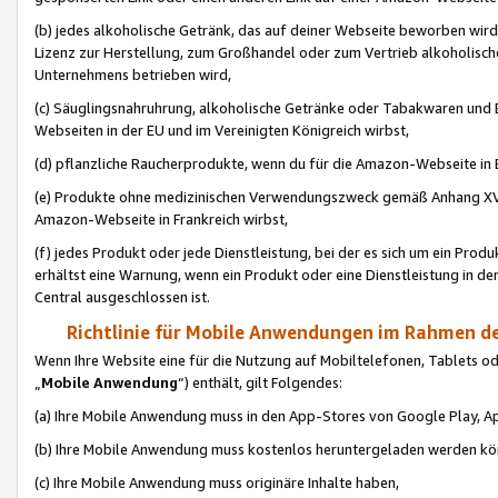
(b) jedes alkoholische Getränk, das auf deiner Webseite beworben wird
Lizenz zur Herstellung, zum Großhandel oder zum Vertrieb alkoholisch
Unternehmens betrieben wird,
(c) Säuglingsnahruhrung, alkoholische Getränke oder Tabakwaren und E
Webseiten in der EU und im Vereinigten Königreich wirbst,
(d) pflanzliche Raucherprodukte, wenn du für die Amazon-Webseite in B
(e) Produkte ohne medizinischen Verwendungszweck gemäß Anhang XVI 
Amazon-Webseite in Frankreich wirbst,
(f) jedes Produkt oder jede Dienstleistung, bei der es sich um ein Prod
erhältst eine Warnung, wenn ein Produkt oder eine Dienstleistung in de
Central ausgeschlossen ist.
Richtlinie für Mobile Anwendungen im Rahmen de
Wenn Ihre Website eine für die Nutzung auf Mobiltelefonen, Tablets 
„
Mobile Anwendung
“) enthält, gilt Folgendes:
(a) Ihre Mobile Anwendung muss in den App-Stores von Google Play, A
(b) Ihre Mobile Anwendung muss kostenlos heruntergeladen werden könn
(c) Ihre Mobile Anwendung muss originäre Inhalte haben,