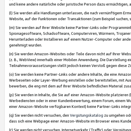
und keine andere natürliche oder juristische Person dazu ermächtigen, a
(l) Sie werden alle Handlungen unterlassen, die nach vernünftigem Erme
Website, auf der Funktionen oder Transaktionen (zum Beispiel suchen, s
(m) Sie werden auf Ihrer Website keine Partner-Links oder Programmin
Spionagesoftware, Schadsoftware, Computerviren, Würmern, Trojaner
Herunterladen oder Installieren auf einem Nutzer-Computer oder ande
genehmigt wurden.
(n) Sie werden Amazon-Websites oder Teile davon nicht auf Ihrer Websi
(z. B., WebView) innerhalb einer Mobilen Anwendung. Die Darstellung ein
Teilnahmevoraussetzungen stellt jedoch keinen Verstoß gegen diese Zif
(o) Sie werden keine Partner-Links oder andere Inhalte, die eine Am
Werbeseiten oder Layer-Werbung einstellen oder bereitstellen, mit Au
bewerben, die eng mit dem auf Ihrer Website befindlichen Material z
(p) Sie werden in Inhalte, die Sie auf einer Amazon-Website platzier
Werbediensten oder in einer Kundenbewertung, einem Forum, einem Wun
einer Amazon-Website verfügbaren Kontext) keine Partner-Links integr
(q) Sie werden nicht versuchen, den
Vergütungskatalog
zu umgehen oder
dass sich eine Webpage einer Amazon-Website im Browser eines Kunden 
(r) Sie werden nicht versuchen, Internetverkehr (Traffic) oder Vergü