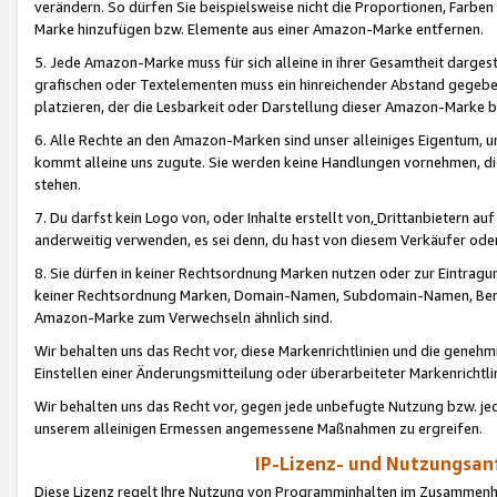
verändern. So dürfen Sie beispielsweise nicht die Proportionen, Farb
Marke hinzufügen bzw. Elemente aus einer Amazon-Marke entfernen.
5. Jede Amazon-Marke muss für sich alleine in ihrer Gesamtheit darge
grafischen oder Textelementen muss ein hinreichender Abstand gegebe
platzieren, der die Lesbarkeit oder Darstellung dieser Amazon-Marke b
6. Alle Rechte an den Amazon-Marken sind unser alleiniges Eigentum, 
kommt alleine uns zugute. Sie werden keine Handlungen vornehmen, 
stehen.
7. Du darfst kein Logo von, oder Inhalte erstellt von,
Drittanbietern au
anderweitig verwenden, es sei denn, du hast von diesem Verkäufer oder
8. Sie dürfen in keiner Rechtsordnung Marken nutzen oder zur Eintragu
keiner Rechtsordnung Marken, Domain-Namen, Subdomain-Namen, Benu
Amazon-Marke zum Verwechseln ähnlich sind.
Wir behalten uns das Recht vor, diese Markenrichtlinien und die gene
Einstellen einer Änderungsmitteilung oder überarbeiteter Markenricht
Wir behalten uns das Recht vor, gegen jede unbefugte Nutzung bzw. jede 
unserem alleinigen Ermessen angemessene Maßnahmen zu ergreifen.
IP-Lizenz- und Nutzungsan
Diese Lizenz regelt Ihre Nutzung von Programminhalten im Zusammen