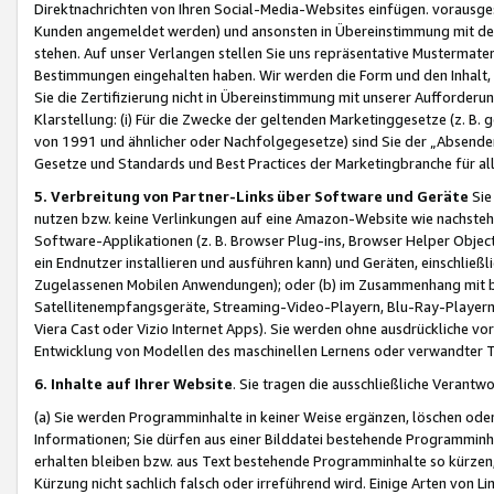
Direktnachrichten von Ihren Social-Media-Websites einfügen. vorausg
Kunden angemeldet werden) und ansonsten in Übereinstimmung mit der
stehen. Auf unser Verlangen stellen Sie uns repräsentative Mustermater
Bestimmungen eingehalten haben. Wir werden die Form und den Inhalt, di
Sie die Zertifizierung nicht in Übereinstimmung mit unserer Aufforderu
Klarstellung: (i) Für die Zwecke der geltenden Marketinggesetze (z. 
von 1991 und ähnlicher oder Nachfolgegesetze) sind Sie der „Absender“ j
Gesetze und Standards und Best Practices der Marketingbranche für 
5. Verbreitung von Partner-Links über Software und Geräte
Sie
nutzen bzw. keine Verlinkungen auf eine Amazon-Website wie nachsteh
Software-Applikationen (z. B. Browser Plug-ins, Browser Helper Objec
ein Endnutzer installieren und ausführen kann) und Geräten, einschlie
Zugelassenen Mobilen Anwendungen); oder (b) im Zusammenhang mit bzw.
Satellitenempfangsgeräte, Streaming-Video-Playern, Blu-Ray-Playern 
Viera Cast oder Vizio Internet Apps). Sie werden ohne ausdrückliche v
Entwicklung von Modellen des maschinellen Lernens oder verwandter 
6. Inhalte auf Ihrer Website
. Sie tragen die ausschließliche Verantwo
(a) Sie werden Programminhalte in keiner Weise ergänzen, löschen oder
Informationen; Sie dürfen aus einer Bilddatei bestehende Programminhal
erhalten bleiben bzw. aus Text bestehende Programminhalte so kürzen, 
Kürzung nicht sachlich falsch oder irreführend wird. Einige Arten von L