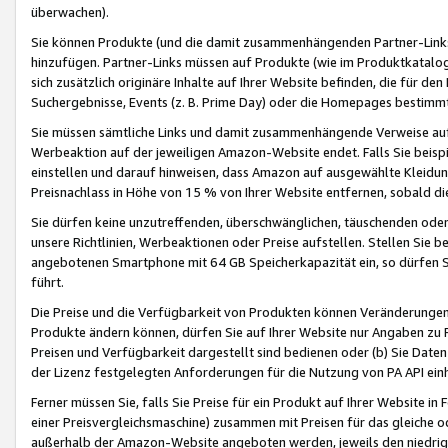
überwachen).
Sie können Produkte (und die damit zusammenhängenden Partner-Links)
hinzufügen. Partner-Links müssen auf Produkte (wie im Produktkatalog de
sich zusätzlich originäre Inhalte auf Ihrer Website befinden, die für 
Suchergebnisse, Events (z. B. Prime Day) oder die Homepages bestimmte
Sie müssen sämtliche Links und damit zusammenhängende Verweise auf z
Werbeaktion auf der jeweiligen Amazon-Website endet. Falls Sie beisp
einstellen und darauf hinweisen, dass Amazon auf ausgewählte Kleidun
Preisnachlass in Höhe von 15 % von Ihrer Website entfernen, sobald di
Sie dürfen keine unzutreffenden, überschwänglichen, täuschenden od
unsere Richtlinien, Werbeaktionen oder Preise aufstellen. Stellen Sie 
angebotenen Smartphone mit 64 GB Speicherkapazität ein, so dürfen S
führt.
Die Preise und die Verfügbarkeit von Produkten können Veränderungen 
Produkte ändern können, dürfen Sie auf Ihrer Website nur Angaben zu P
Preisen und Verfügbarkeit dargestellt sind bedienen oder (b) Sie Daten
der Lizenz festgelegten Anforderungen für die Nutzung von PA API einh
Ferner müssen Sie, falls Sie Preise für ein Produkt auf Ihrer Website in 
einer Preisvergleichsmaschine) zusammen mit Preisen für das gleiche o
außerhalb der Amazon-Website angeboten werden, jeweils den niedrigst