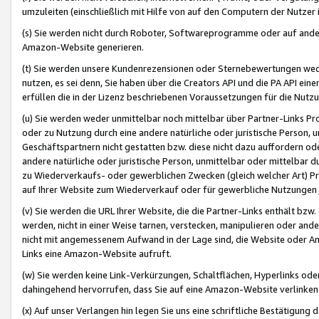
umzuleiten (einschließlich mit Hilfe von auf den Computern der Nutzer i
(s) Sie werden nicht durch Roboter, Softwareprogramme oder auf andere
Amazon-Website generieren.
(t) Sie werden unsere Kundenrezensionen oder Sternebewertungen wed
nutzen, es sei denn, Sie haben über die Creators API und die PA API e
erfüllen die in der Lizenz beschriebenen Voraussetzungen für die Nutzu
(u) Sie werden weder unmittelbar noch mittelbar über Partner-Links P
oder zu Nutzung durch eine andere natürliche oder juristische Person,
Geschäftspartnern nicht gestatten bzw. diese nicht dazu auffordern od
andere natürliche oder juristische Person, unmittelbar oder mittelbar
zu Wiederverkaufs- oder gewerblichen Zwecken (gleich welcher Art) 
auf Ihrer Website zum Wiederverkauf oder für gewerbliche Nutzungen 
(v) Sie werden die URL Ihrer Website, die die Partner-Links enthält b
werden, nicht in einer Weise tarnen, verstecken, manipulieren oder and
nicht mit angemessenem Aufwand in der Lage sind, die Website oder A
Links eine Amazon-Website aufruft.
(w) Sie werden keine Link-Verkürzungen, Schaltflächen, Hyperlinks ode
dahingehend hervorrufen, dass Sie auf eine Amazon-Website verlinken
(x) Auf unser Verlangen hin legen Sie uns eine schriftliche Bestätigung