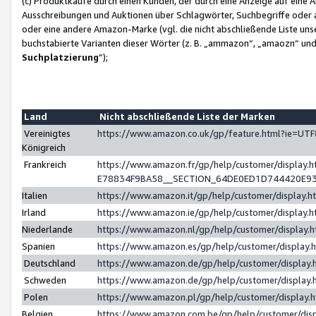
(c) Produktkäufe durch einen Kunden, der durch eine Anzeige auf eine 
Ausschreibungen und Auktionen über Schlagwörter, Suchbegriffe oder 
oder eine andere Amazon-Marke (vgl. die nicht abschließende Liste un
buchstabierte Varianten dieser Wörter (z. B. „ammazon“, „amaozn“ und „
Suchplatzierung
”);
Land
Nicht abschließende Liste der Marken
Vereinigtes
https://www.amazon.co.uk/gp/feature.html?ie=U
Königreich
Frankreich
https://www.amazon.fr/gp/help/customer/displa
E78834F9BA58__SECTION_64DE0ED1D744420E9
Italien
https://www.amazon.it/gp/help/customer/display
Irland
https://www.amazon.ie/gp/help/customer/displa
Niederlande
https://www.amazon.nl/gp/help/customer/display
Spanien
https://www.amazon.es/gp/help/customer/display
Deutschland
https://www.amazon.de/gp/help/customer/displa
Schweden
https://www.amazon.de/gp/help/customer/displa
Polen
https://www.amazon.pl/gp/help/customer/display
Belgien
https://www.amazon.com.be/gp/help/customer/d