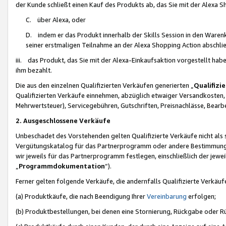
der Kunde schließt einen Kauf des Produkts ab, das Sie mit der Alexa 
C. über Alexa, oder
D. indem er das Produkt innerhalb der Skills Session in den Waren
seiner erstmaligen Teilnahme an der Alexa Shopping Action abschlie
iii. das Produkt, das Sie mit der Alexa-Einkaufsaktion vorgestellt ha
ihm bezahlt.
Die aus den einzelnen Qualifizierten Verkäufen generierten „
Qualifizi
Qualifizierten Verkäufe einnehmen, abzüglich etwaiger Versandkosten
Mehrwertsteuer), Servicegebühren, Gutschriften, Preisnachlässe, Bear
2. Ausgeschlossene Verkäufe
Unbeschadet des Vorstehenden gelten Qualifizierte Verkäufe nicht als
Vergütungskatalog für das Partnerprogramm oder andere Bestimmungen,
wir jeweils für das Partnerprogramm festlegen, einschließlich der jewe
„
Programmdokumentation
“).
Ferner gelten folgende Verkäufe, die andernfalls Qualifizierte Verkä
(a) Produktkäufe, die nach Beendigung Ihrer
Vereinbarung
erfolgen;
(b) Produktbestellungen, bei denen eine Stornierung, Rückgabe oder R