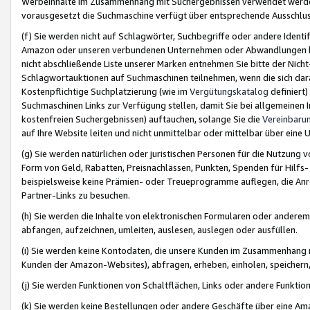
Werbeinhalte im Zusammenhang mit Suchergebnissen verwendet werden,
vorausgesetzt die Suchmaschine verfügt über entsprechende Ausschlu
(f) Sie werden nicht auf Schlagwörter, Suchbegriffe oder andere Ident
Amazon oder unseren verbundenen Unternehmen oder Abwandlungen bzw
nicht abschließende Liste unserer Marken entnehmen Sie bitte der Nich
Schlagwortauktionen auf Suchmaschinen teilnehmen, wenn die sich da
Kostenpflichtige Suchplatzierung (wie im
Vergütungskatalog
definiert
Suchmaschinen Links zur Verfügung stellen, damit Sie bei allgemeinen I
kostenfreien Suchergebnissen) auftauchen, solange Sie die
Vereinbaru
auf Ihre Website leiten und nicht unmittelbar oder mittelbar über eine
(g) Sie werden natürlichen oder juristischen Personen für die Nutzung 
Form von Geld, Rabatten, Preisnachlässen, Punkten, Spenden für Hilfs
beispielsweise keine Prämien- oder Treueprogramme auflegen, die Anrei
Partner-Links zu besuchen.
(h) Sie werden die Inhalte von elektronischen Formularen oder anderem M
abfangen, aufzeichnen, umleiten, auslesen, auslegen oder ausfüllen.
(i) Sie werden keine Kontodaten, die unsere Kunden im Zusammenhang 
Kunden der Amazon-Websites), abfragen, erheben, einholen, speichern,
(j) Sie werden Funktionen von Schaltflächen, Links oder andere Funkti
(k) Sie werden keine Bestellungen oder andere Geschäfte über eine Ama