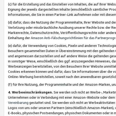
(c) für die Erstellung und das Einstellen von Inhalten, die auf Ihrer We
Eignung der jeweils dargestellten Inhalte (einschließlich sämtlicher 
Informationen, die Sie in einen Partner-Link aufnehmen oder mit diese
(d) dafür, dass die Nutzung der Programminhalte, Ihrer Website und des 
Verletzung oder missbräuchliche Ausübung unserer Rechte bzw. der Recht
Markenrechte, Datenschutzrechte, Veröffentlichungsrechte oder anderer
Einhaltung der
Amazon Anti-Fälschungsrichtlinien für das Partnerpro
(e) dafür, die Verwendung von Cookies, Pixeln und anderen Technologien
Besuchern gesammelten Daten in Übereinstimmung mit den geltenden Ge
und angemessen darzustellen und auf andere Weise die geltenden geset
in sonstiger Weise, einschließlich des ggf. anzuzeigenden Hinweises, d
Werbeanzeigen bereitstellen, von den Besuchern Ihrer Website unmitte
Cookies erkennen können und dafür, dass Sie Informationen über die v
Online-Werbung bereitstellen, soweit nach den anwendbaren gesetzlic
(f) für Ihre Nutzung, der Programminhalte und der Amazon-Marken, u
4. Werbeeinschränkungen.
Sie werden sich nicht an Werbe-, Market
Unternehmen oder in Verbindung mit einer Amazon-Website oder dem Pa
Vereinbarung
gestattet sind. Sie werden sich nicht an Werbeaktivitäten
Logos von uns oder unseren Partnern (einschließlich Amazon-Marken), 
E-Books, physischen Postsendungen, physischen Dokumenten oder in 