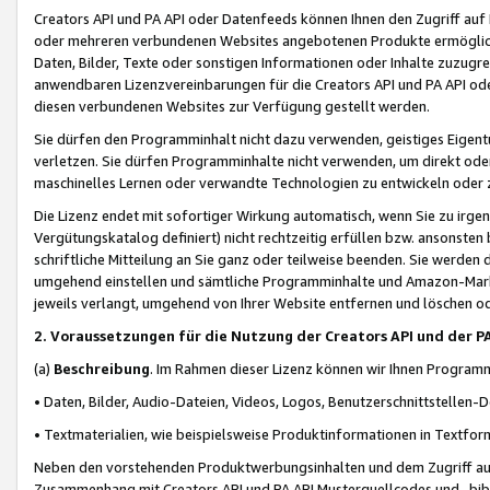
Creators API und PA API oder Datenfeeds können Ihnen den Zugriff auf D
oder mehreren verbundenen Websites angebotenen Produkte ermögliche
Daten, Bilder, Texte oder sonstigen Informationen oder Inhalte zuzugre
anwendbaren Lizenzvereinbarungen für die Creators API und PA API od
diesen verbundenen Websites zur Verfügung gestellt werden.
Sie dürfen den Programminhalt nicht dazu verwenden, geistiges Eigent
verletzen. Sie dürfen Programminhalte nicht verwenden, um direkt ode
maschinelles Lernen oder verwandte Technologien zu entwickeln oder zu
Die Lizenz endet mit sofortiger Wirkung automatisch, wenn Sie zu irg
Vergütungskatalog definiert) nicht rechtzeitig erfüllen bzw. ansonsten
schriftliche Mitteilung an Sie ganz oder teilweise beenden. Sie werden
umgehend einstellen und sämtliche Programminhalte und Amazon-Marke
jeweils verlangt, umgehend von Ihrer Website entfernen und löschen od
2. Voraussetzungen für die Nutzung der Creators API und der P
(a)
Beschreibung
. Im Rahmen dieser Lizenz können wir Ihnen Programmi
• Daten, Bilder, Audio-Dateien, Videos, Logos, Benutzerschnittstellen-
• Textmaterialien, wie beispielsweise Produktinformationen in Textfor
Neben den vorstehenden Produktwerbungsinhalten und dem Zugriff auf 
Zusammenhang mit Creators API und PA API Musterquellcodes und -bibli