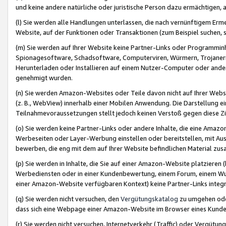
und keine andere natürliche oder juristische Person dazu ermächtigen, a
(l) Sie werden alle Handlungen unterlassen, die nach vernünftigem Erme
Website, auf der Funktionen oder Transaktionen (zum Beispiel suchen, s
(m) Sie werden auf Ihrer Website keine Partner-Links oder Programmin
Spionagesoftware, Schadsoftware, Computerviren, Würmern, Trojaner
Herunterladen oder Installieren auf einem Nutzer-Computer oder ande
genehmigt wurden.
(n) Sie werden Amazon-Websites oder Teile davon nicht auf Ihrer Websi
(z. B., WebView) innerhalb einer Mobilen Anwendung. Die Darstellung ein
Teilnahmevoraussetzungen stellt jedoch keinen Verstoß gegen diese Zif
(o) Sie werden keine Partner-Links oder andere Inhalte, die eine Am
Werbeseiten oder Layer-Werbung einstellen oder bereitstellen, mit Au
bewerben, die eng mit dem auf Ihrer Website befindlichen Material z
(p) Sie werden in Inhalte, die Sie auf einer Amazon-Website platzier
Werbediensten oder in einer Kundenbewertung, einem Forum, einem Wun
einer Amazon-Website verfügbaren Kontext) keine Partner-Links integr
(q) Sie werden nicht versuchen, den
Vergütungskatalog
zu umgehen oder
dass sich eine Webpage einer Amazon-Website im Browser eines Kunden 
(r) Sie werden nicht versuchen, Internetverkehr (Traffic) oder Vergü