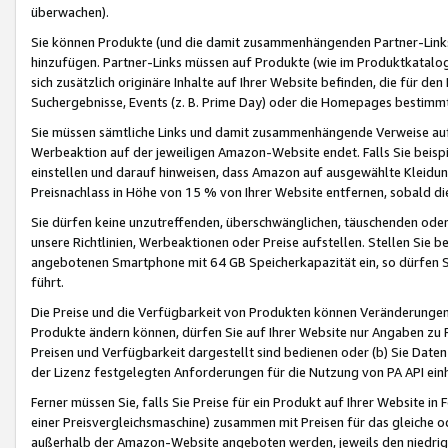
überwachen).
Sie können Produkte (und die damit zusammenhängenden Partner-Links)
hinzufügen. Partner-Links müssen auf Produkte (wie im Produktkatalog de
sich zusätzlich originäre Inhalte auf Ihrer Website befinden, die für 
Suchergebnisse, Events (z. B. Prime Day) oder die Homepages bestimmte
Sie müssen sämtliche Links und damit zusammenhängende Verweise auf z
Werbeaktion auf der jeweiligen Amazon-Website endet. Falls Sie beisp
einstellen und darauf hinweisen, dass Amazon auf ausgewählte Kleidun
Preisnachlass in Höhe von 15 % von Ihrer Website entfernen, sobald di
Sie dürfen keine unzutreffenden, überschwänglichen, täuschenden od
unsere Richtlinien, Werbeaktionen oder Preise aufstellen. Stellen Sie 
angebotenen Smartphone mit 64 GB Speicherkapazität ein, so dürfen S
führt.
Die Preise und die Verfügbarkeit von Produkten können Veränderungen 
Produkte ändern können, dürfen Sie auf Ihrer Website nur Angaben zu P
Preisen und Verfügbarkeit dargestellt sind bedienen oder (b) Sie Daten
der Lizenz festgelegten Anforderungen für die Nutzung von PA API einh
Ferner müssen Sie, falls Sie Preise für ein Produkt auf Ihrer Website in 
einer Preisvergleichsmaschine) zusammen mit Preisen für das gleiche o
außerhalb der Amazon-Website angeboten werden, jeweils den niedrigst