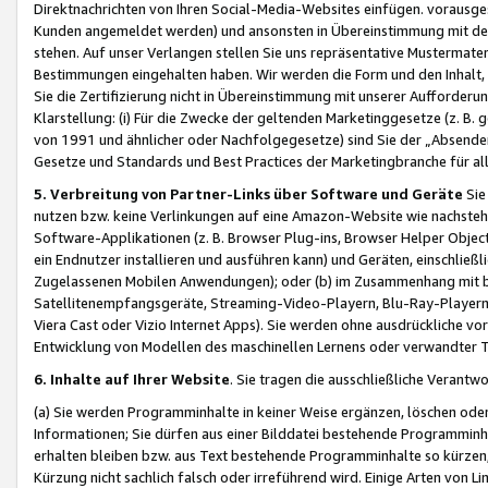
Direktnachrichten von Ihren Social-Media-Websites einfügen. vorausg
Kunden angemeldet werden) und ansonsten in Übereinstimmung mit der
stehen. Auf unser Verlangen stellen Sie uns repräsentative Mustermater
Bestimmungen eingehalten haben. Wir werden die Form und den Inhalt, di
Sie die Zertifizierung nicht in Übereinstimmung mit unserer Aufforderu
Klarstellung: (i) Für die Zwecke der geltenden Marketinggesetze (z. 
von 1991 und ähnlicher oder Nachfolgegesetze) sind Sie der „Absender“ j
Gesetze und Standards und Best Practices der Marketingbranche für 
5. Verbreitung von Partner-Links über Software und Geräte
Sie
nutzen bzw. keine Verlinkungen auf eine Amazon-Website wie nachsteh
Software-Applikationen (z. B. Browser Plug-ins, Browser Helper Objec
ein Endnutzer installieren und ausführen kann) und Geräten, einschlie
Zugelassenen Mobilen Anwendungen); oder (b) im Zusammenhang mit bzw.
Satellitenempfangsgeräte, Streaming-Video-Playern, Blu-Ray-Playern 
Viera Cast oder Vizio Internet Apps). Sie werden ohne ausdrückliche v
Entwicklung von Modellen des maschinellen Lernens oder verwandter 
6. Inhalte auf Ihrer Website
. Sie tragen die ausschließliche Verantwo
(a) Sie werden Programminhalte in keiner Weise ergänzen, löschen oder
Informationen; Sie dürfen aus einer Bilddatei bestehende Programminhal
erhalten bleiben bzw. aus Text bestehende Programminhalte so kürzen, 
Kürzung nicht sachlich falsch oder irreführend wird. Einige Arten von L