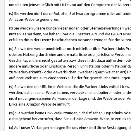
umzuleiten (einschließlich mit Hilfe von auf den Computern der Nutzer i
(s) Sie werden nicht durch Roboter, Softwareprogramme oder auf andere
Amazon-Website generieren.
(t) Sie werden unsere Kundenrezensionen oder Sternebewertungen wed
nutzen, es sei denn, Sie haben über die Creators API und die PA API e
erfüllen die in der Lizenz beschriebenen Voraussetzungen für die Nutzu
(u) Sie werden weder unmittelbar noch mittelbar über Partner-Links P
oder zu Nutzung durch eine andere natürliche oder juristische Person,
Geschäftspartnern nicht gestatten bzw. diese nicht dazu auffordern od
andere natürliche oder juristische Person, unmittelbar oder mittelbar
zu Wiederverkaufs- oder gewerblichen Zwecken (gleich welcher Art) 
auf Ihrer Website zum Wiederverkauf oder für gewerbliche Nutzungen 
(v) Sie werden die URL Ihrer Website, die die Partner-Links enthält b
werden, nicht in einer Weise tarnen, verstecken, manipulieren oder and
nicht mit angemessenem Aufwand in der Lage sind, die Website oder A
Links eine Amazon-Website aufruft.
(w) Sie werden keine Link-Verkürzungen, Schaltflächen, Hyperlinks ode
dahingehend hervorrufen, dass Sie auf eine Amazon-Website verlinken
(x) Auf unser Verlangen hin legen Sie uns eine schriftliche Bestätigung