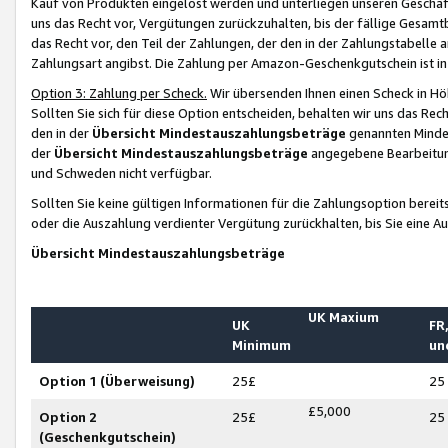
Kauf von Produkten eingelöst werden und unterliegen unseren Geschäf
uns das Recht vor, Vergütungen zurückzuhalten, bis der fällige Gesamt
das Recht vor, den Teil der Zahlungen, der den in der Zahlungstabelle 
Zahlungsart angibst. Die Zahlung per Amazon-Geschenkgutschein ist in
Option 3: Zahlung per Scheck.
Wir übersenden Ihnen einen Scheck in Höh
Sollten Sie sich für diese Option entscheiden, behalten wir uns das Rec
den in der
Übersicht Mindestauszahlungsbeträge
genannten Mindest
der
Übersicht Mindestauszahlungsbeträge
angegebene Bearbeitung
und Schweden nicht verfügbar.
Sollten Sie keine gültigen Informationen für die Zahlungsoption bereit
oder die Auszahlung verdienter Vergütung zurückhalten, bis Sie eine A
Übersicht Mindestauszahlungsbeträge
UK Maxium
UK
FR,
Minimum
un
Option 1 (Überweisung)
25£
25
£5,000
Option 2
25£
25
(Geschenkgutschein)