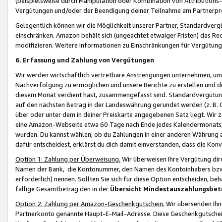
(beispielsweise durch Manipulation oder Kombination von Attributions-
Vergütungen und/oder der Beendigung deiner Teilnahme am Partnerp
Gelegentlich können wir die Möglichkeit unserer Partner, Standardv
einschränken. Amazon behält sich (ungeachtet etwaiger Fristen) das Re
modifizieren. Weitere Informationen zu Einschränkungen für Vergütung
6. Erfassung und Zahlung von Vergütungen
Wir werden wirtschaftlich vertretbare Anstrengungen unternehmen, um 
Nachverfolgung zu ermöglichen und unsere Berichte zu erstellen und di
diesem Monat verdient hast, zusammengefasst sind. Standardvergütung
auf den nächsten Betrag in der Landeswährung gerundet werden (z. B. C
über oder unter dem in deiner Preiskarte angegebenen Satz liegt. Wir
eine Amazon-Webseite etwa 60 Tage nach Ende jedes Kalendermonats, i
wurden. Du kannst wählen, ob du Zahlungen in einer anderen Währung
dafür entscheidest, erklärst du dich damit einverstanden, dass die K
Option 1: Zahlung per Überweisung.
Wir überweisen Ihre Vergütung dir
Namen der Bank, die Kontonummer, den Namen des Kontoinhabers bzw. a
erforderlich) nennen. Sollten Sie sich für diese Option entscheiden, be
fällige Gesamtbetrag den in der
Übersicht Mindestauszahlungsbet
Option 2: Zahlung per Amazon-Geschenkgutschein.
Wir übersenden Ihne
Partnerkonto genannte Haupt-E-Mail-Adresse. Diese Geschenkgutschei