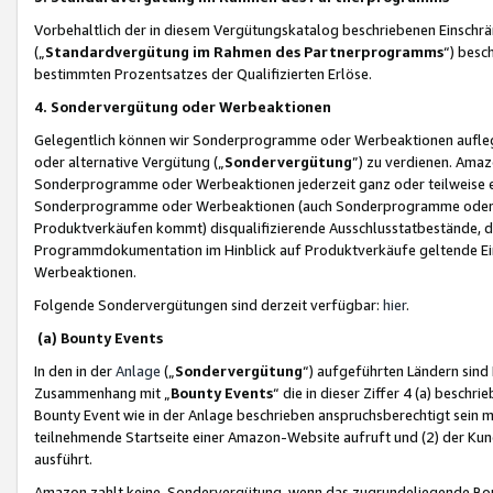
Vorbehaltlich der in diesem Vergütungskatalog beschriebenen Einschr
(„
Standardvergütung im Rahmen des Partnerprogramms
“) besc
bestimmten Prozentsatzes der Qualifizierten Erlöse.
4. Sondervergütung oder Werbeaktionen
Gelegentlich können wir Sonderprogramme oder Werbeaktionen auflegen,
oder alternative Vergütung („
Sondervergütung
”) zu verdienen. Amazo
Sonderprogramme oder Werbeaktionen jederzeit ganz oder teilweise einz
Sonderprogramme oder Werbeaktionen (auch Sonderprogramme oder We
Produktverkäufen kommt) disqualifizierende Ausschlusstatbestände, di
Programmdokumentation im Hinblick auf Produktverkäufe geltende E
Werbeaktionen.
Folgende Sondervergütungen sind derzeit verfügbar:
hier
.
(a) Bounty Events
In den in der
Anlage
(„
Sondervergütung
“) aufgeführten Ländern sind
Zusammenhang mit „
Bounty Events
“ die in dieser Ziffer 4 (a) besch
Bounty Event wie in der Anlage beschrieben anspruchsberechtigt sein mu
teilnehmende Startseite einer Amazon-Website aufruft und (2) der Kun
ausführt.
Amazon zahlt keine Sondervergütung, wenn das zugrundeliegende Boun