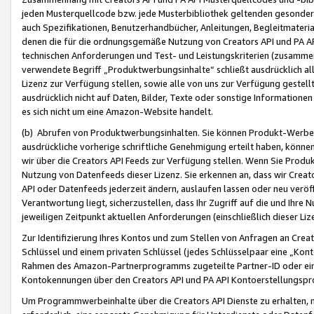
jeden Musterquellcode bzw. jede Musterbibliothek geltenden gesonder
auch Spezifikationen, Benutzerhandbücher, Anleitungen, Begleitmaterial
denen die für die ordnungsgemäße Nutzung von Creators API und PA A
technischen Anforderungen und Test- und Leistungskriterien (zusammen
verwendete Begriff „Produktwerbungsinhalte“ schließt ausdrücklich al
Lizenz zur Verfügung stellen, sowie alle von uns zur Verfügung gestel
ausdrücklich nicht auf Daten, Bilder, Texte oder sonstige Informatione
es sich nicht um eine Amazon-Website handelt.
(b) Abrufen von Produktwerbungsinhalten. Sie können Produkt-Werbein
ausdrückliche vorherige schriftliche Genehmigung erteilt haben, könn
wir über die Creators API Feeds zur Verfügung stellen. Wenn Sie Produk
Nutzung von Datenfeeds dieser Lizenz. Sie erkennen an, dass wir Creat
API oder Datenfeeds jederzeit ändern, auslaufen lassen oder neu veröffe
Verantwortung liegt, sicherzustellen, dass Ihr Zugriff auf die und Ihr
jeweiligen Zeitpunkt aktuellen Anforderungen (einschließlich dieser Liz
Zur Identifizierung Ihres Kontos und zum Stellen von Anfragen an Crea
Schlüssel und einem privaten Schlüssel (jedes Schlüsselpaar eine „Kon
Rahmen des Amazon-Partnerprogramms zugeteilte Partner-ID oder ein
Kontokennungen über den Creators API und PA API Kontoerstellungspro
Um Programmwerbeinhalte über die Creators API Dienste zu erhalten, m