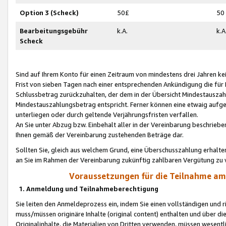
Option 3 (Scheck)
50£
50
Bearbeitungsgebühr
k.A.
k.A
Scheck
Sind auf Ihrem Konto für einen Zeitraum von mindestens drei Jahren kein
Frist von sieben Tagen nach einer entsprechenden Ankündigung die für
Schlussbetrag zurückzuhalten, der dem in der Übersicht Mindestausz
Mindestauszahlungsbetrag entspricht. Ferner können eine etwaig aufg
unterliegen oder durch geltende Verjährungsfristen verfallen.
An Sie unter Abzug bzw. Einbehalt aller in der Vereinbarung beschrieb
Ihnen gemäß der Vereinbarung zustehenden Beträge dar.
Sollten Sie, gleich aus welchem Grund, eine Überschusszahlung erhalte
an Sie im Rahmen der Vereinbarung zukünftig zahlbaren Vergütung zu 
Voraussetzungen für die Teilnahme a
1. Anmeldung und Teilnahmeberechtigung
Sie leiten den Anmeldeprozess ein, indem Sie einen vollständigen und 
muss/müssen originäre Inhalte (original content) enthalten und über d
Originalinhalte, die Materialien von Dritten verwenden, müssen wese