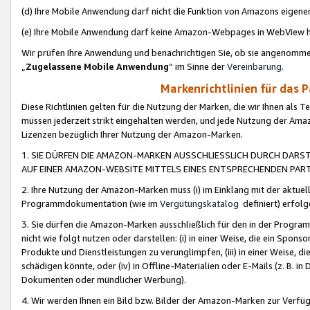
(d) Ihre Mobile Anwendung darf nicht die Funktion von Amazons eige
(e) Ihre Mobile Anwendung darf keine Amazon-Webpages in WebView 
Wir prüfen Ihre Anwendung und benachrichtigen Sie, ob sie angenomm
„
Zugelassene Mobile Anwendung
“ im Sinne der
Vereinbarung
.
Markenrichtlinien für das 
Diese Richtlinien gelten für die Nutzung der Marken, die wir Ihnen als 
müssen jederzeit strikt eingehalten werden, und jede Nutzung der Ama
Lizenzen bezüglich Ihrer Nutzung der Amazon-Marken.
1. SIE DÜRFEN DIE AMAZON-MARKEN AUSSCHLIESSLICH DURCH DARS
AUF EINER AMAZON-WEBSITE MITTELS EINES ENTSPRECHENDEN PART
2. Ihre Nutzung der Amazon-Marken muss (i) im Einklang mit der aktuells
Programmdokumentation (wie im
Vergütungskatalog
definiert) erfolg
3. Sie dürfen die Amazon-Marken ausschließlich für den in der Progr
nicht wie folgt nutzen oder darstellen: (i) in einer Weise, die ein Spo
Produkte und Dienstleistungen zu verunglimpfen, (iii) in einer Weise
schädigen könnte, oder (iv) in Offline-Materialien oder E-Mails (z. B.
Dokumenten oder mündlicher Werbung).
4. Wir werden Ihnen ein Bild bzw. Bilder der Amazon-Marken zur Verfüg