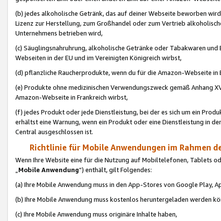
(b) jedes alkoholische Getränk, das auf deiner Webseite beworben wird
Lizenz zur Herstellung, zum Großhandel oder zum Vertrieb alkoholisch
Unternehmens betrieben wird,
(c) Säuglingsnahruhrung, alkoholische Getränke oder Tabakwaren und E
Webseiten in der EU und im Vereinigten Königreich wirbst,
(d) pflanzliche Raucherprodukte, wenn du für die Amazon-Webseite in B
(e) Produkte ohne medizinischen Verwendungszweck gemäß Anhang XVI 
Amazon-Webseite in Frankreich wirbst,
(f) jedes Produkt oder jede Dienstleistung, bei der es sich um ein Prod
erhältst eine Warnung, wenn ein Produkt oder eine Dienstleistung in de
Central ausgeschlossen ist.
Richtlinie für Mobile Anwendungen im Rahmen de
Wenn Ihre Website eine für die Nutzung auf Mobiltelefonen, Tablets 
„
Mobile Anwendung
“) enthält, gilt Folgendes:
(a) Ihre Mobile Anwendung muss in den App-Stores von Google Play, A
(b) Ihre Mobile Anwendung muss kostenlos heruntergeladen werden könn
(c) Ihre Mobile Anwendung muss originäre Inhalte haben,