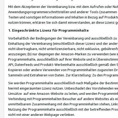
Mit dem Akzeptieren der Vereinbarung bzw. mit dem Aufrufen oder Nutz
Anwendungsprogrammierschnittstellen und anderer Tools (zusammen die
Texten und sonstigen Informationen und Inhalten in Bezug auf Produkte
nutzen können, erklären Sie sich damit einverstanden, an diese Lizenz 
1. Eingeschränkte Lizenz für Programminhalte
Vorbehaltlich der Bedingungen der Vereinbarung und ausschließlich z
Einhaltung der Vereinbarung (einschließlich dieser Lizenz und der ande
nicht übertragbare, nicht unterlizenzierbare, nicht exklusive, gebühren
anzuzeigen; (b) nur diejenigen der Amazon-Marken zu verwenden (wie in 
Programminhalte, ausschließlich auf Ihrer Website und in Übereinstimmu
API, Datenfeeds und Produkt-Werbeinhalte ausschließlich gemäß den Spe
Kopieren oder andere Verwenden von Programminhalten zugunsten Dri
Sammeln und Extrahieren von Daten. Zur Klarstellung: Zu den Program
Sie werden Programminhalte ausschließlich nach Maßgabe der Besti
hiermit eingeräumten Lizenz nutzen. Unbeschadet des Vorstehenden we
Umsätze auf eine Amazon-Website zu leiten, und werden Programminhal
Verbindung mit Programminhalten Besucher auf andere Websites als ein
unmittelbarem Zusammenhang mit den Programminhalten stehen, Links z
Nutzung der Programminhalte ausschließlich mit der betreffenden Pr
nicht mit einer anderen Webpage verlinken.