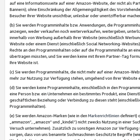
auf eine Informationsseite auf einer Amazon-Website, der nicht als Part
Bannern); ohne Einschränkung der Allgemeingültigkeit des Vorstehende
Besucher Ihrer Website unsichtbar, unlesbar oder unentzifferbar mache
(b) Sie werden Programminhalte bzw. Anwendungen, die Programminhalt
anzeigen, weder verkaufen noch weiterverkaufen, weitergeben, unterli
innerhalb von Werbung außerhalb Ihrer Website (einschließlich Werbun
Website oder einem Dienst (einschließlich Social Networking-Website
Rechte an den Programminhalten oder auf die Programminhalte an eine a
übertragen müssten, und Sie werden keine mit Ihrem Partner-Tag formati
Ihre Website ist.
(c) Sie werden Programminhalte, die nicht mehr auf einer Amazon-Websit
mehr zur Nutzung zur Verfügung stehen, umgehend von Ihrer Website e
(d) Sie werden keine Programminhalte, einschließlich in den Programmin
eine Person bzw. ein Unternehmen ein bestimmtes Produkt, eine Dienstle
geschäftlichen Beziehung oder Verbindung zu diesen steht (einschließli
Programminhalten).
(e) Sie werden Amazon-Marken (wie in den
Markenrichtlinien
definiert) 
„ammazon“, „amaozn“ und „kindel“) nicht zwecks Nutzung in einer Suc
Versuch unternehmen). Zusätzlich zu sonstigen Amazon zur Verfügung 
sorgen, dass von uns benannte Suchmaschinen Geschützte Begriffe (wie 