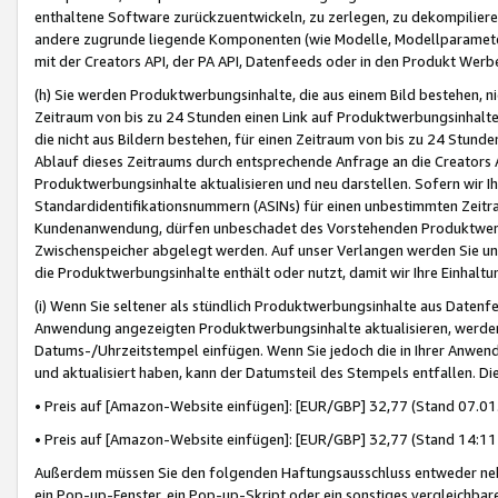
enthaltene Software zurückzuentwickeln, zu zerlegen, zu dekompilier
andere zugrunde liegende Komponenten (wie Modelle, Modellparameter
mit der Creators API, der PA API, Datenfeeds oder in den Produkt Werb
(h) Sie werden Produktwerbungsinhalte, die aus einem Bild bestehen, ni
Zeitraum von bis zu 24 Stunden einen Link auf Produktwerbungsinhalte
die nicht aus Bildern bestehen, für einen Zeitraum von bis zu 24 Stund
Ablauf dieses Zeitraums durch entsprechende Anfrage an die Creators 
Produktwerbungsinhalte aktualisieren und neu darstellen. Sofern wir Ih
Standardidentifikationsnummern (ASINs) für einen unbestimmten Zeitra
Kundenanwendung, dürfen unbeschadet des Vorstehenden Produktwerbu
Zwischenspeicher abgelegt werden. Auf unser Verlangen werden Sie un
die Produktwerbungsinhalte enthält oder nutzt, damit wir Ihre Einhalt
(i) Wenn Sie seltener als stündlich Produktwerbungsinhalte aus Datenfe
Anwendung angezeigten Produktwerbungsinhalte aktualisieren, werden 
Datums-/Uhrzeitstempel einfügen. Wenn Sie jedoch die in Ihrer Anwe
und aktualisiert haben, kann der Datumsteil des Stempels entfallen. Dies
• Preis auf [Amazon-Website einfügen]: [EUR/GBP] 32,77 (Stand 07.01.
• Preis auf [Amazon-Website einfügen]: [EUR/GBP] 32,77 (Stand 14:11 
Außerdem müssen Sie den folgenden Haftungsausschluss entweder neb
ein Pop-up-Fenster, ein Pop-up-Skript oder ein sonstiges vergleichba