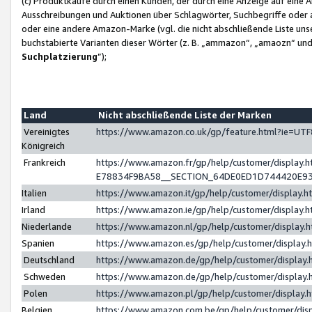
(c) Produktkäufe durch einen Kunden, der durch eine Anzeige auf eine 
Ausschreibungen und Auktionen über Schlagwörter, Suchbegriffe oder 
oder eine andere Amazon-Marke (vgl. die nicht abschließende Liste un
buchstabierte Varianten dieser Wörter (z. B. „ammazon“, „amaozn“ und „
Suchplatzierung
”);
Land
Nicht abschließende Liste der Marken
Vereinigtes
https://www.amazon.co.uk/gp/feature.html?ie=U
Königreich
Frankreich
https://www.amazon.fr/gp/help/customer/displa
E78834F9BA58__SECTION_64DE0ED1D744420E9
Italien
https://www.amazon.it/gp/help/customer/display
Irland
https://www.amazon.ie/gp/help/customer/displa
Niederlande
https://www.amazon.nl/gp/help/customer/display
Spanien
https://www.amazon.es/gp/help/customer/display
Deutschland
https://www.amazon.de/gp/help/customer/displa
Schweden
https://www.amazon.de/gp/help/customer/displa
Polen
https://www.amazon.pl/gp/help/customer/display
Belgien
https://www.amazon.com.be/gp/help/customer/d