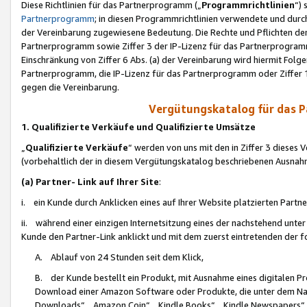
Diese Richtlinien für das Partnerprogramm („
Programmrichtlinien
“)
Partnerprogramm
; in diesen Programmrichtlinien verwendete und durch
der Vereinbarung zugewiesene Bedeutung. Die Rechte und Pflichten de
Partnerprogramm sowie Ziffer 3 der IP-Lizenz für das Partnerprogram
Einschränkung von Ziffer 6 Abs. (a) der Vereinbarung wird hiermit Fol
Partnerprogramm, die IP-Lizenz für das Partnerprogramm oder Ziffer 1
gegen die Vereinbarung.
Vergütungskatalog für das 
1. Qualifizierte Verkäufe und Qualifizierte Umsätze
„
Qualifizierte Verkäufe
“ werden von uns mit den in Ziffer 3 diese
(vorbehaltlich der in diesem Vergütungskatalog beschriebenen Ausnah
(a) Partner- Link auf Ihrer Site
:
i. ein Kunde durch Anklicken eines auf Ihrer Website platzierten Part
ii. während einer einzigen Internetsitzung eines der nachstehend unter (i)
Kunde den Partner-Link anklickt und mit dem zuerst eintretenden der f
A. Ablauf von 24 Stunden seit dem Klick,
B. der Kunde bestellt ein Produkt, mit Ausnahme eines digitalen P
Download einer Amazon Software oder Produkte, die unter dem N
Downloads“, „Amazon Coin“, „Kindle Books“, „Kindle Newspapers“, „