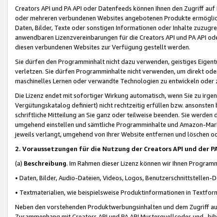
Creators API und PA API oder Datenfeeds können Ihnen den Zugriff auf D
oder mehreren verbundenen Websites angebotenen Produkte ermögliche
Daten, Bilder, Texte oder sonstigen Informationen oder Inhalte zuzugre
anwendbaren Lizenzvereinbarungen für die Creators API und PA API od
diesen verbundenen Websites zur Verfügung gestellt werden.
Sie dürfen den Programminhalt nicht dazu verwenden, geistiges Eigent
verletzen. Sie dürfen Programminhalte nicht verwenden, um direkt ode
maschinelles Lernen oder verwandte Technologien zu entwickeln oder zu
Die Lizenz endet mit sofortiger Wirkung automatisch, wenn Sie zu irg
Vergütungskatalog definiert) nicht rechtzeitig erfüllen bzw. ansonsten
schriftliche Mitteilung an Sie ganz oder teilweise beenden. Sie werden
umgehend einstellen und sämtliche Programminhalte und Amazon-Marke
jeweils verlangt, umgehend von Ihrer Website entfernen und löschen od
2. Voraussetzungen für die Nutzung der Creators API und der P
(a)
Beschreibung
. Im Rahmen dieser Lizenz können wir Ihnen Programmi
• Daten, Bilder, Audio-Dateien, Videos, Logos, Benutzerschnittstellen-
• Textmaterialien, wie beispielsweise Produktinformationen in Textfor
Neben den vorstehenden Produktwerbungsinhalten und dem Zugriff auf 
Zusammenhang mit Creators API und PA API Musterquellcodes und -bibli