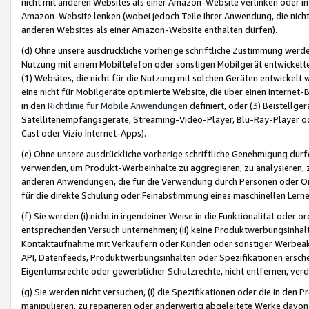
nicht mit anderen Websites als einer Amazon-Website verlinken oder i
Amazon-Website lenken (wobei jedoch Teile Ihrer Anwendung, die nich
anderen Websites als einer Amazon-Website enthalten dürfen).
(d) Ohne unsere ausdrückliche vorherige schriftliche Zustimmung werd
Nutzung mit einem Mobiltelefon oder sonstigen Mobilgerät entwickelt
(1) Websites, die nicht für die Nutzung mit solchen Geräten entwickelt
eine nicht für Mobilgeräte optimierte Website, die über einen Interne
in den
Richtlinie für Mobile Anwendungen
definiert, oder (3) Beistellge
Satellitenempfangsgeräte, Streaming-Video-Player, Blu-Ray-Player ode
Cast oder Vizio Internet-Apps).
(e) Ohne unsere ausdrückliche vorherige schriftliche Genehmigung dürfe
verwenden, um Produkt-Werbeinhalte zu aggregieren, zu analysieren, 
anderen Anwendungen, die für die Verwendung durch Personen oder Or
für die direkte Schulung oder Feinabstimmung eines maschinellen Lern
(f) Sie werden (i) nicht in irgendeiner Weise in die Funktionalität ode
entsprechenden Versuch unternehmen; (ii) keine Produktwerbungsinha
Kontaktaufnahme mit Verkäufern oder Kunden oder sonstiger Werbeaktiv
API, Datenfeeds, Produktwerbungsinhalten oder Spezifikationen erschei
Eigentumsrechte oder gewerblicher Schutzrechte, nicht entfernen, verd
(g) Sie werden nicht versuchen, (i) die Spezifikationen oder die in de
manipulieren, zu reparieren oder anderweitig abgeleitete Werke davon z