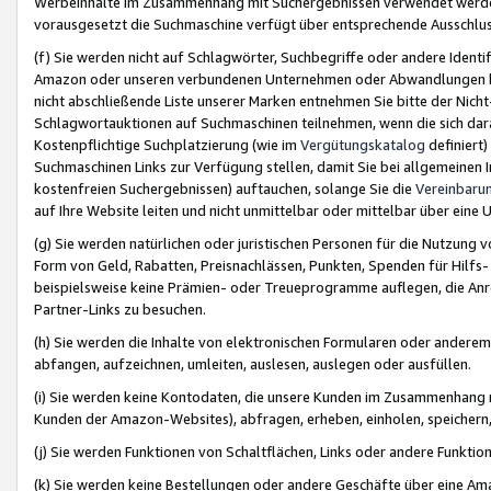
Werbeinhalte im Zusammenhang mit Suchergebnissen verwendet werden,
vorausgesetzt die Suchmaschine verfügt über entsprechende Ausschlu
(f) Sie werden nicht auf Schlagwörter, Suchbegriffe oder andere Ident
Amazon oder unseren verbundenen Unternehmen oder Abwandlungen bzw
nicht abschließende Liste unserer Marken entnehmen Sie bitte der Nich
Schlagwortauktionen auf Suchmaschinen teilnehmen, wenn die sich da
Kostenpflichtige Suchplatzierung (wie im
Vergütungskatalog
definiert
Suchmaschinen Links zur Verfügung stellen, damit Sie bei allgemeinen I
kostenfreien Suchergebnissen) auftauchen, solange Sie die
Vereinbaru
auf Ihre Website leiten und nicht unmittelbar oder mittelbar über eine
(g) Sie werden natürlichen oder juristischen Personen für die Nutzung 
Form von Geld, Rabatten, Preisnachlässen, Punkten, Spenden für Hilfs
beispielsweise keine Prämien- oder Treueprogramme auflegen, die Anrei
Partner-Links zu besuchen.
(h) Sie werden die Inhalte von elektronischen Formularen oder anderem M
abfangen, aufzeichnen, umleiten, auslesen, auslegen oder ausfüllen.
(i) Sie werden keine Kontodaten, die unsere Kunden im Zusammenhang 
Kunden der Amazon-Websites), abfragen, erheben, einholen, speichern,
(j) Sie werden Funktionen von Schaltflächen, Links oder andere Funkti
(k) Sie werden keine Bestellungen oder andere Geschäfte über eine Ama