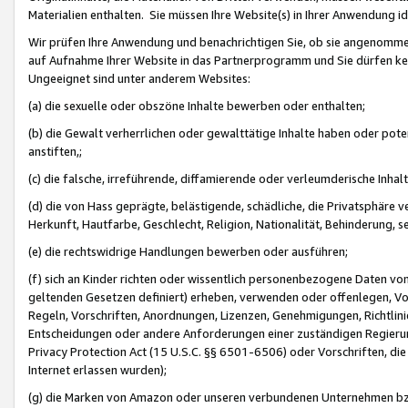
Materialien enthalten. Sie müssen Ihre Website(s) in Ihrer Anwendung ide
Wir prüfen Ihre Anwendung und benachrichtigen Sie, ob sie angenommen
auf Aufnahme Ihrer Website in das Partnerprogramm und Sie dürfen kei
Ungeeignet sind unter anderem Websites:
(a) die sexuelle oder obszöne Inhalte bewerben oder enthalten;
(b) die Gewalt verherrlichen oder gewalttätige Inhalte haben oder pot
anstiften,;
(c) die falsche, irreführende, diffamierende oder verleumderische Inha
(d) die von Hass geprägte, belästigende, schädliche, die Privatsphäre v
Herkunft, Hautfarbe, Geschlecht, Religion, Nationalität, Behinderung, 
(e) die rechtswidrige Handlungen bewerben oder ausführen;
(f) sich an Kinder richten oder wissentlich personenbezogene Daten vo
geltenden Gesetzen definiert) erheben, verwenden oder offenlegen, Vo
Regeln, Vorschriften, Anordnungen, Lizenzen, Genehmigungen, Richtlini
Entscheidungen oder andere Anforderungen einer zuständigen Regierung
Privacy Protection Act (15 U.S.C. §§ 6501-6506) oder Vorschriften, di
Internet erlassen wurden);
(g) die Marken von Amazon oder unseren verbundenen Unternehmen b