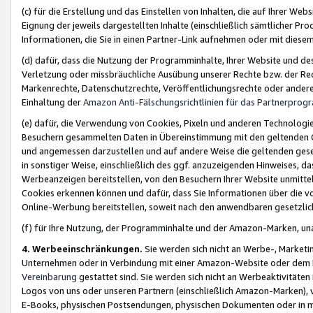
(c) für die Erstellung und das Einstellen von Inhalten, die auf Ihrer We
Eignung der jeweils dargestellten Inhalte (einschließlich sämtlicher 
Informationen, die Sie in einen Partner-Link aufnehmen oder mit diese
(d) dafür, dass die Nutzung der Programminhalte, Ihrer Website und des 
Verletzung oder missbräuchliche Ausübung unserer Rechte bzw. der Recht
Markenrechte, Datenschutzrechte, Veröffentlichungsrechte oder anderer
Einhaltung der
Amazon Anti-Fälschungsrichtlinien für das Partnerpro
(e) dafür, die Verwendung von Cookies, Pixeln und anderen Technologien
Besuchern gesammelten Daten in Übereinstimmung mit den geltenden Ge
und angemessen darzustellen und auf andere Weise die geltenden geset
in sonstiger Weise, einschließlich des ggf. anzuzeigenden Hinweises, d
Werbeanzeigen bereitstellen, von den Besuchern Ihrer Website unmitte
Cookies erkennen können und dafür, dass Sie Informationen über die v
Online-Werbung bereitstellen, soweit nach den anwendbaren gesetzlic
(f) für Ihre Nutzung, der Programminhalte und der Amazon-Marken, u
4. Werbeeinschränkungen.
Sie werden sich nicht an Werbe-, Market
Unternehmen oder in Verbindung mit einer Amazon-Website oder dem Pa
Vereinbarung
gestattet sind. Sie werden sich nicht an Werbeaktivitäten
Logos von uns oder unseren Partnern (einschließlich Amazon-Marken), 
E-Books, physischen Postsendungen, physischen Dokumenten oder in 