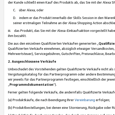
der Kunde schließt einen Kauf des Produkts ab, das Sie mit der Alexa 
C. über Alexa, oder
D. indem er das Produkt innerhalb der Skills Session in den Waren
seiner erstmaligen Teilnahme an der Alexa Shopping Action abschlie
iii. das Produkt, das Sie mit der Alexa-Einkaufsaktion vorgestellt ha
ihm bezahlt.
Die aus den einzelnen Qualifizierten Verkäufen generierten „
Qualifizi
Qualifizierten Verkäufe einnehmen, abzüglich etwaiger Versandkosten
Mehrwertsteuer), Servicegebühren, Gutschriften, Preisnachlässe, Bear
2. Ausgeschlossene Verkäufe
Unbeschadet des Vorstehenden gelten Qualifizierte Verkäufe nicht als
Vergütungskatalog für das Partnerprogramm oder andere Bestimmungen,
wir jeweils für das Partnerprogramm festlegen, einschließlich der jewe
„
Programmdokumentation
“).
Ferner gelten folgende Verkäufe, die andernfalls Qualifizierte Verkä
(a) Produktkäufe, die nach Beendigung Ihrer
Vereinbarung
erfolgen;
(b) Produktbestellungen, bei denen eine Stornierung, Rückgabe oder R