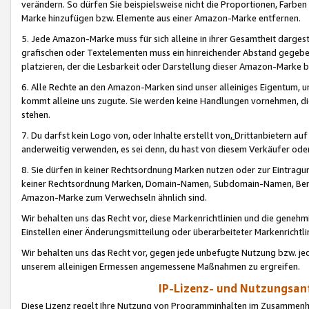
verändern. So dürfen Sie beispielsweise nicht die Proportionen, Farb
Marke hinzufügen bzw. Elemente aus einer Amazon-Marke entfernen.
5. Jede Amazon-Marke muss für sich alleine in ihrer Gesamtheit darge
grafischen oder Textelementen muss ein hinreichender Abstand gegebe
platzieren, der die Lesbarkeit oder Darstellung dieser Amazon-Marke b
6. Alle Rechte an den Amazon-Marken sind unser alleiniges Eigentum, 
kommt alleine uns zugute. Sie werden keine Handlungen vornehmen, 
stehen.
7. Du darfst kein Logo von, oder Inhalte erstellt von,
Drittanbietern au
anderweitig verwenden, es sei denn, du hast von diesem Verkäufer oder
8. Sie dürfen in keiner Rechtsordnung Marken nutzen oder zur Eintragu
keiner Rechtsordnung Marken, Domain-Namen, Subdomain-Namen, Benu
Amazon-Marke zum Verwechseln ähnlich sind.
Wir behalten uns das Recht vor, diese Markenrichtlinien und die gene
Einstellen einer Änderungsmitteilung oder überarbeiteter Markenricht
Wir behalten uns das Recht vor, gegen jede unbefugte Nutzung bzw. jede 
unserem alleinigen Ermessen angemessene Maßnahmen zu ergreifen.
IP-Lizenz- und Nutzungsan
Diese Lizenz regelt Ihre Nutzung von Programminhalten im Zusammen