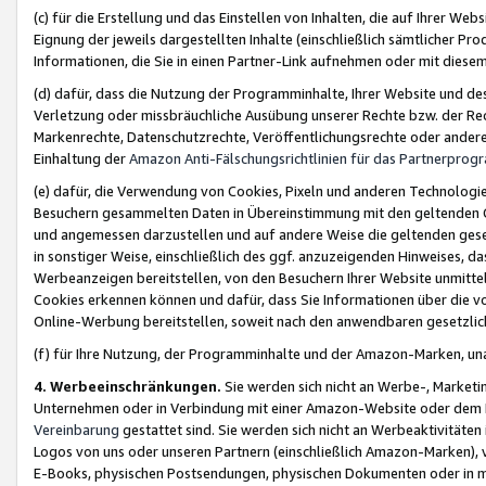
(c) für die Erstellung und das Einstellen von Inhalten, die auf Ihrer We
Eignung der jeweils dargestellten Inhalte (einschließlich sämtlicher 
Informationen, die Sie in einen Partner-Link aufnehmen oder mit diese
(d) dafür, dass die Nutzung der Programminhalte, Ihrer Website und des 
Verletzung oder missbräuchliche Ausübung unserer Rechte bzw. der Recht
Markenrechte, Datenschutzrechte, Veröffentlichungsrechte oder anderer
Einhaltung der
Amazon Anti-Fälschungsrichtlinien für das Partnerpro
(e) dafür, die Verwendung von Cookies, Pixeln und anderen Technologien
Besuchern gesammelten Daten in Übereinstimmung mit den geltenden Ge
und angemessen darzustellen und auf andere Weise die geltenden geset
in sonstiger Weise, einschließlich des ggf. anzuzeigenden Hinweises, d
Werbeanzeigen bereitstellen, von den Besuchern Ihrer Website unmitte
Cookies erkennen können und dafür, dass Sie Informationen über die v
Online-Werbung bereitstellen, soweit nach den anwendbaren gesetzlic
(f) für Ihre Nutzung, der Programminhalte und der Amazon-Marken, u
4. Werbeeinschränkungen.
Sie werden sich nicht an Werbe-, Market
Unternehmen oder in Verbindung mit einer Amazon-Website oder dem Pa
Vereinbarung
gestattet sind. Sie werden sich nicht an Werbeaktivitäten
Logos von uns oder unseren Partnern (einschließlich Amazon-Marken), 
E-Books, physischen Postsendungen, physischen Dokumenten oder in 