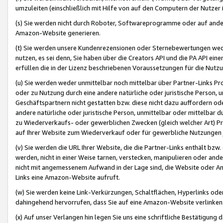
umzuleiten (einschließlich mit Hilfe von auf den Computern der Nutzer i
(s) Sie werden nicht durch Roboter, Softwareprogramme oder auf andere
Amazon-Website generieren.
(t) Sie werden unsere Kundenrezensionen oder Sternebewertungen wed
nutzen, es sei denn, Sie haben über die Creators API und die PA API e
erfüllen die in der Lizenz beschriebenen Voraussetzungen für die Nutzu
(u) Sie werden weder unmittelbar noch mittelbar über Partner-Links P
oder zu Nutzung durch eine andere natürliche oder juristische Person,
Geschäftspartnern nicht gestatten bzw. diese nicht dazu auffordern od
andere natürliche oder juristische Person, unmittelbar oder mittelbar
zu Wiederverkaufs- oder gewerblichen Zwecken (gleich welcher Art) 
auf Ihrer Website zum Wiederverkauf oder für gewerbliche Nutzungen 
(v) Sie werden die URL Ihrer Website, die die Partner-Links enthält b
werden, nicht in einer Weise tarnen, verstecken, manipulieren oder and
nicht mit angemessenem Aufwand in der Lage sind, die Website oder A
Links eine Amazon-Website aufruft.
(w) Sie werden keine Link-Verkürzungen, Schaltflächen, Hyperlinks ode
dahingehend hervorrufen, dass Sie auf eine Amazon-Website verlinken
(x) Auf unser Verlangen hin legen Sie uns eine schriftliche Bestätigung