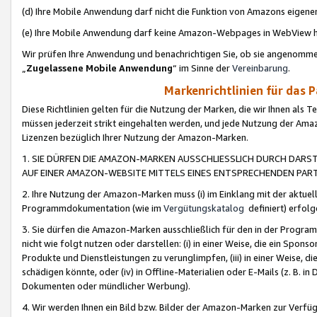
(d) Ihre Mobile Anwendung darf nicht die Funktion von Amazons eige
(e) Ihre Mobile Anwendung darf keine Amazon-Webpages in WebView 
Wir prüfen Ihre Anwendung und benachrichtigen Sie, ob sie angenomm
„
Zugelassene Mobile Anwendung
“ im Sinne der
Vereinbarung
.
Markenrichtlinien für das 
Diese Richtlinien gelten für die Nutzung der Marken, die wir Ihnen als 
müssen jederzeit strikt eingehalten werden, und jede Nutzung der Ama
Lizenzen bezüglich Ihrer Nutzung der Amazon-Marken.
1. SIE DÜRFEN DIE AMAZON-MARKEN AUSSCHLIESSLICH DURCH DARS
AUF EINER AMAZON-WEBSITE MITTELS EINES ENTSPRECHENDEN PART
2. Ihre Nutzung der Amazon-Marken muss (i) im Einklang mit der aktuells
Programmdokumentation (wie im
Vergütungskatalog
definiert) erfolg
3. Sie dürfen die Amazon-Marken ausschließlich für den in der Progr
nicht wie folgt nutzen oder darstellen: (i) in einer Weise, die ein Spo
Produkte und Dienstleistungen zu verunglimpfen, (iii) in einer Weise
schädigen könnte, oder (iv) in Offline-Materialien oder E-Mails (z. B.
Dokumenten oder mündlicher Werbung).
4. Wir werden Ihnen ein Bild bzw. Bilder der Amazon-Marken zur Verfüg