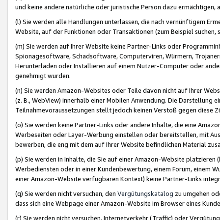
und keine andere natürliche oder juristische Person dazu ermächtigen, a
(l) Sie werden alle Handlungen unterlassen, die nach vernünftigem Erme
Website, auf der Funktionen oder Transaktionen (zum Beispiel suchen, s
(m) Sie werden auf Ihrer Website keine Partner-Links oder Programmin
Spionagesoftware, Schadsoftware, Computerviren, Würmern, Trojaner
Herunterladen oder Installieren auf einem Nutzer-Computer oder ande
genehmigt wurden.
(n) Sie werden Amazon-Websites oder Teile davon nicht auf Ihrer Websi
(z. B., WebView) innerhalb einer Mobilen Anwendung. Die Darstellung ein
Teilnahmevoraussetzungen stellt jedoch keinen Verstoß gegen diese Zif
(o) Sie werden keine Partner-Links oder andere Inhalte, die eine Am
Werbeseiten oder Layer-Werbung einstellen oder bereitstellen, mit Au
bewerben, die eng mit dem auf Ihrer Website befindlichen Material z
(p) Sie werden in Inhalte, die Sie auf einer Amazon-Website platzier
Werbediensten oder in einer Kundenbewertung, einem Forum, einem Wun
einer Amazon-Website verfügbaren Kontext) keine Partner-Links integr
(q) Sie werden nicht versuchen, den
Vergütungskatalog
zu umgehen oder
dass sich eine Webpage einer Amazon-Website im Browser eines Kunden 
(r) Sie werden nicht versuchen, Internetverkehr (Traffic) oder Vergü