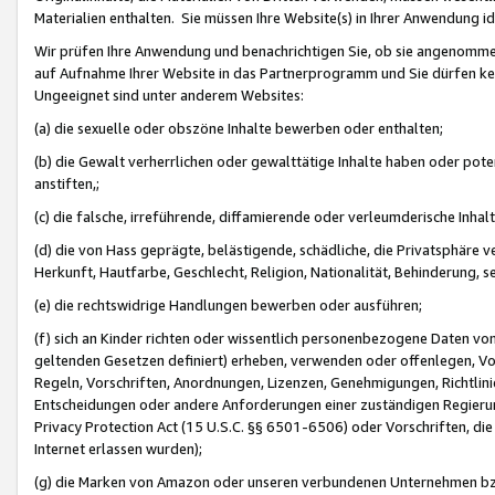
Materialien enthalten. Sie müssen Ihre Website(s) in Ihrer Anwendung ide
Wir prüfen Ihre Anwendung und benachrichtigen Sie, ob sie angenommen
auf Aufnahme Ihrer Website in das Partnerprogramm und Sie dürfen kei
Ungeeignet sind unter anderem Websites:
(a) die sexuelle oder obszöne Inhalte bewerben oder enthalten;
(b) die Gewalt verherrlichen oder gewalttätige Inhalte haben oder pot
anstiften,;
(c) die falsche, irreführende, diffamierende oder verleumderische Inha
(d) die von Hass geprägte, belästigende, schädliche, die Privatsphäre v
Herkunft, Hautfarbe, Geschlecht, Religion, Nationalität, Behinderung, 
(e) die rechtswidrige Handlungen bewerben oder ausführen;
(f) sich an Kinder richten oder wissentlich personenbezogene Daten vo
geltenden Gesetzen definiert) erheben, verwenden oder offenlegen, Vo
Regeln, Vorschriften, Anordnungen, Lizenzen, Genehmigungen, Richtlini
Entscheidungen oder andere Anforderungen einer zuständigen Regierung
Privacy Protection Act (15 U.S.C. §§ 6501-6506) oder Vorschriften, di
Internet erlassen wurden);
(g) die Marken von Amazon oder unseren verbundenen Unternehmen b