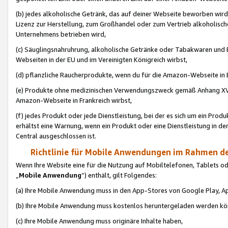
(b) jedes alkoholische Getränk, das auf deiner Webseite beworben wird
Lizenz zur Herstellung, zum Großhandel oder zum Vertrieb alkoholisch
Unternehmens betrieben wird,
(c) Säuglingsnahruhrung, alkoholische Getränke oder Tabakwaren und E
Webseiten in der EU und im Vereinigten Königreich wirbst,
(d) pflanzliche Raucherprodukte, wenn du für die Amazon-Webseite in B
(e) Produkte ohne medizinischen Verwendungszweck gemäß Anhang XVI 
Amazon-Webseite in Frankreich wirbst,
(f) jedes Produkt oder jede Dienstleistung, bei der es sich um ein Prod
erhältst eine Warnung, wenn ein Produkt oder eine Dienstleistung in de
Central ausgeschlossen ist.
Richtlinie für Mobile Anwendungen im Rahmen de
Wenn Ihre Website eine für die Nutzung auf Mobiltelefonen, Tablets 
„
Mobile Anwendung
“) enthält, gilt Folgendes:
(a) Ihre Mobile Anwendung muss in den App-Stores von Google Play, A
(b) Ihre Mobile Anwendung muss kostenlos heruntergeladen werden könn
(c) Ihre Mobile Anwendung muss originäre Inhalte haben,