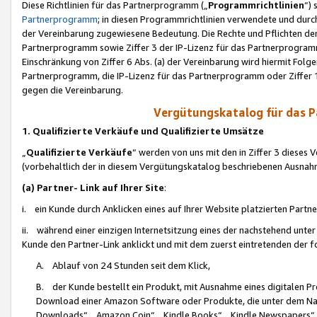
Diese Richtlinien für das Partnerprogramm („
Programmrichtlinien
“)
Partnerprogramm
; in diesen Programmrichtlinien verwendete und durch
der Vereinbarung zugewiesene Bedeutung. Die Rechte und Pflichten de
Partnerprogramm sowie Ziffer 3 der IP-Lizenz für das Partnerprogram
Einschränkung von Ziffer 6 Abs. (a) der Vereinbarung wird hiermit Fol
Partnerprogramm, die IP-Lizenz für das Partnerprogramm oder Ziffer 1
gegen die Vereinbarung.
Vergütungskatalog für das 
1. Qualifizierte Verkäufe und Qualifizierte Umsätze
„
Qualifizierte Verkäufe
“ werden von uns mit den in Ziffer 3 diese
(vorbehaltlich der in diesem Vergütungskatalog beschriebenen Ausnah
(a) Partner- Link auf Ihrer Site
:
i. ein Kunde durch Anklicken eines auf Ihrer Website platzierten Part
ii. während einer einzigen Internetsitzung eines der nachstehend unter (i)
Kunde den Partner-Link anklickt und mit dem zuerst eintretenden der f
A. Ablauf von 24 Stunden seit dem Klick,
B. der Kunde bestellt ein Produkt, mit Ausnahme eines digitalen P
Download einer Amazon Software oder Produkte, die unter dem N
Downloads“, „Amazon Coin“, „Kindle Books“, „Kindle Newspapers“, „