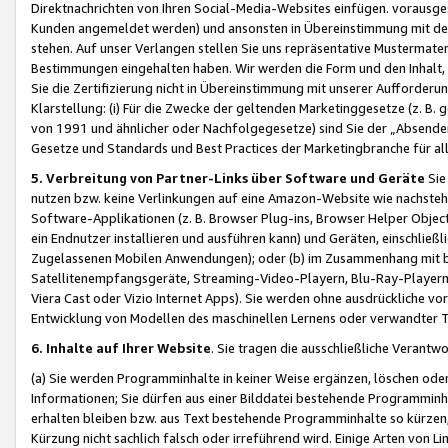
Direktnachrichten von Ihren Social-Media-Websites einfügen. vorausg
Kunden angemeldet werden) und ansonsten in Übereinstimmung mit der
stehen. Auf unser Verlangen stellen Sie uns repräsentative Mustermater
Bestimmungen eingehalten haben. Wir werden die Form und den Inhalt, di
Sie die Zertifizierung nicht in Übereinstimmung mit unserer Aufforderu
Klarstellung: (i) Für die Zwecke der geltenden Marketinggesetze (z. 
von 1991 und ähnlicher oder Nachfolgegesetze) sind Sie der „Absender“ j
Gesetze und Standards und Best Practices der Marketingbranche für 
5. Verbreitung von Partner-Links über Software und Geräte
Sie
nutzen bzw. keine Verlinkungen auf eine Amazon-Website wie nachsteh
Software-Applikationen (z. B. Browser Plug-ins, Browser Helper Objec
ein Endnutzer installieren und ausführen kann) und Geräten, einschlie
Zugelassenen Mobilen Anwendungen); oder (b) im Zusammenhang mit bzw.
Satellitenempfangsgeräte, Streaming-Video-Playern, Blu-Ray-Playern 
Viera Cast oder Vizio Internet Apps). Sie werden ohne ausdrückliche v
Entwicklung von Modellen des maschinellen Lernens oder verwandter 
6. Inhalte auf Ihrer Website
. Sie tragen die ausschließliche Verantwo
(a) Sie werden Programminhalte in keiner Weise ergänzen, löschen oder
Informationen; Sie dürfen aus einer Bilddatei bestehende Programminhal
erhalten bleiben bzw. aus Text bestehende Programminhalte so kürzen, 
Kürzung nicht sachlich falsch oder irreführend wird. Einige Arten von L