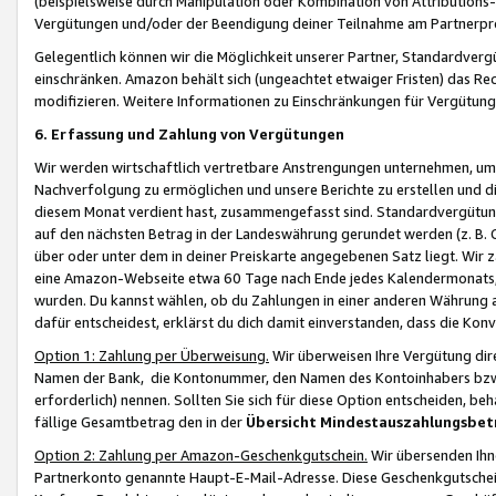
(beispielsweise durch Manipulation oder Kombination von Attributions-
Vergütungen und/oder der Beendigung deiner Teilnahme am Partnerp
Gelegentlich können wir die Möglichkeit unserer Partner, Standardv
einschränken. Amazon behält sich (ungeachtet etwaiger Fristen) das Re
modifizieren. Weitere Informationen zu Einschränkungen für Vergütung
6. Erfassung und Zahlung von Vergütungen
Wir werden wirtschaftlich vertretbare Anstrengungen unternehmen, um 
Nachverfolgung zu ermöglichen und unsere Berichte zu erstellen und di
diesem Monat verdient hast, zusammengefasst sind. Standardvergütung
auf den nächsten Betrag in der Landeswährung gerundet werden (z. B. C
über oder unter dem in deiner Preiskarte angegebenen Satz liegt. Wir
eine Amazon-Webseite etwa 60 Tage nach Ende jedes Kalendermonats, i
wurden. Du kannst wählen, ob du Zahlungen in einer anderen Währung
dafür entscheidest, erklärst du dich damit einverstanden, dass die K
Option 1: Zahlung per Überweisung.
Wir überweisen Ihre Vergütung dir
Namen der Bank, die Kontonummer, den Namen des Kontoinhabers bzw. a
erforderlich) nennen. Sollten Sie sich für diese Option entscheiden, be
fällige Gesamtbetrag den in der
Übersicht Mindestauszahlungsbet
Option 2: Zahlung per Amazon-Geschenkgutschein.
Wir übersenden Ihne
Partnerkonto genannte Haupt-E-Mail-Adresse. Diese Geschenkgutschei