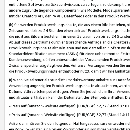
enthaltene Software zurückzuentwickeln, zu zerlegen, zu dekompilier
andere zugrunde liegende Komponenten (wie Modelle, Modellparameter
mit der Creators API, der PA API, Datenfeeds oder in den Produkt Werb
(h) Sie werden Produktwerbungsinhalte, die aus einem Bild bestehen, ni
Zeitraum von bis zu 24 Stunden einen Link auf Produktwerbungsinhalte
die nicht aus Bildern bestehen, für einen Zeitraum von bis zu 24 Stund
Ablauf dieses Zeitraums durch entsprechende Anfrage an die Creators 
Produktwerbungsinhalte aktualisieren und neu darstellen. Sofern wir Ih
Standardidentifikationsnummern (ASINs) für einen unbestimmten Zeitra
Kundenanwendung, dürfen unbeschadet des Vorstehenden Produktwerbu
Zwischenspeicher abgelegt werden. Auf unser Verlangen werden Sie un
die Produktwerbungsinhalte enthält oder nutzt, damit wir Ihre Einhalt
(i) Wenn Sie seltener als stündlich Produktwerbungsinhalte aus Datenfe
Anwendung angezeigten Produktwerbungsinhalte aktualisieren, werden 
Datums-/Uhrzeitstempel einfügen. Wenn Sie jedoch die in Ihrer Anwe
und aktualisiert haben, kann der Datumsteil des Stempels entfallen. Dies
• Preis auf [Amazon-Website einfügen]: [EUR/GBP] 32,77 (Stand 07.01.
• Preis auf [Amazon-Website einfügen]: [EUR/GBP] 32,77 (Stand 14:11 
Außerdem müssen Sie den folgenden Haftungsausschluss entweder neb
ein Pop-up-Fenster, ein Pop-up-Skript oder ein sonstiges vergleichba