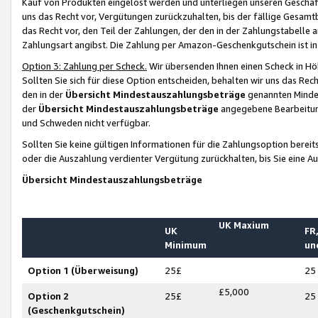
Kauf von Produkten eingelöst werden und unterliegen unseren Geschäf
uns das Recht vor, Vergütungen zurückzuhalten, bis der fällige Gesamt
das Recht vor, den Teil der Zahlungen, der den in der Zahlungstabelle 
Zahlungsart angibst. Die Zahlung per Amazon-Geschenkgutschein ist in
Option 3: Zahlung per Scheck.
Wir übersenden Ihnen einen Scheck in Höh
Sollten Sie sich für diese Option entscheiden, behalten wir uns das Rec
den in der
Übersicht Mindestauszahlungsbeträge
genannten Mindest
der
Übersicht Mindestauszahlungsbeträge
angegebene Bearbeitung
und Schweden nicht verfügbar.
Sollten Sie keine gültigen Informationen für die Zahlungsoption bereit
oder die Auszahlung verdienter Vergütung zurückhalten, bis Sie eine A
Übersicht Mindestauszahlungsbeträge
UK Maxium
UK
FR,
Minimum
un
Option 1 (Überweisung)
25£
25
£5,000
Option 2
25£
25
(Geschenkgutschein)