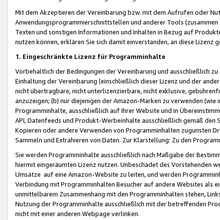
Mit dem Akzeptieren der Vereinbarung bzw. mit dem Aufrufen oder Nutz
Anwendungsprogrammierschnittstellen und anderer Tools (zusammen die
Texten und sonstigen Informationen und Inhalten in Bezug auf Produkte
nutzen können, erklären Sie sich damit einverstanden, an diese Lizenz 
1. Eingeschränkte Lizenz für Programminhalte
Vorbehaltlich der Bedingungen der Vereinbarung und ausschließlich z
Einhaltung der Vereinbarung (einschließlich dieser Lizenz und der ande
nicht übertragbare, nicht unterlizenzierbare, nicht exklusive, gebühren
anzuzeigen; (b) nur diejenigen der Amazon-Marken zu verwenden (wie in 
Programminhalte, ausschließlich auf Ihrer Website und in Übereinstimmu
API, Datenfeeds und Produkt-Werbeinhalte ausschließlich gemäß den Spe
Kopieren oder andere Verwenden von Programminhalten zugunsten Dri
Sammeln und Extrahieren von Daten. Zur Klarstellung: Zu den Program
Sie werden Programminhalte ausschließlich nach Maßgabe der Besti
hiermit eingeräumten Lizenz nutzen. Unbeschadet des Vorstehenden we
Umsätze auf eine Amazon-Website zu leiten, und werden Programminhal
Verbindung mit Programminhalten Besucher auf andere Websites als ein
unmittelbarem Zusammenhang mit den Programminhalten stehen, Links z
Nutzung der Programminhalte ausschließlich mit der betreffenden Pr
nicht mit einer anderen Webpage verlinken.