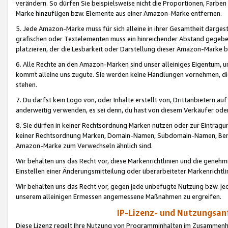
verändern. So dürfen Sie beispielsweise nicht die Proportionen, Farb
Marke hinzufügen bzw. Elemente aus einer Amazon-Marke entfernen.
5. Jede Amazon-Marke muss für sich alleine in ihrer Gesamtheit darge
grafischen oder Textelementen muss ein hinreichender Abstand gegebe
platzieren, der die Lesbarkeit oder Darstellung dieser Amazon-Marke b
6. Alle Rechte an den Amazon-Marken sind unser alleiniges Eigentum, 
kommt alleine uns zugute. Sie werden keine Handlungen vornehmen, 
stehen.
7. Du darfst kein Logo von, oder Inhalte erstellt von,
Drittanbietern au
anderweitig verwenden, es sei denn, du hast von diesem Verkäufer oder
8. Sie dürfen in keiner Rechtsordnung Marken nutzen oder zur Eintragu
keiner Rechtsordnung Marken, Domain-Namen, Subdomain-Namen, Benu
Amazon-Marke zum Verwechseln ähnlich sind.
Wir behalten uns das Recht vor, diese Markenrichtlinien und die gene
Einstellen einer Änderungsmitteilung oder überarbeiteter Markenricht
Wir behalten uns das Recht vor, gegen jede unbefugte Nutzung bzw. jede 
unserem alleinigen Ermessen angemessene Maßnahmen zu ergreifen.
IP-Lizenz- und Nutzungsan
Diese Lizenz regelt Ihre Nutzung von Programminhalten im Zusammen