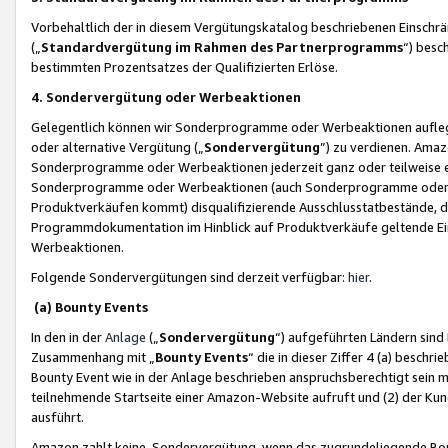
Vorbehaltlich der in diesem Vergütungskatalog beschriebenen Einschr
(„
Standardvergütung im Rahmen des Partnerprogramms
“) besc
bestimmten Prozentsatzes der Qualifizierten Erlöse.
4. Sondervergütung oder Werbeaktionen
Gelegentlich können wir Sonderprogramme oder Werbeaktionen auflegen,
oder alternative Vergütung („
Sondervergütung
”) zu verdienen. Amazo
Sonderprogramme oder Werbeaktionen jederzeit ganz oder teilweise einz
Sonderprogramme oder Werbeaktionen (auch Sonderprogramme oder We
Produktverkäufen kommt) disqualifizierende Ausschlusstatbestände, di
Programmdokumentation im Hinblick auf Produktverkäufe geltende E
Werbeaktionen.
Folgende Sondervergütungen sind derzeit verfügbar:
hier
.
(a) Bounty Events
In den in der
Anlage
(„
Sondervergütung
“) aufgeführten Ländern sind
Zusammenhang mit „
Bounty Events
“ die in dieser Ziffer 4 (a) besch
Bounty Event wie in der Anlage beschrieben anspruchsberechtigt sein mu
teilnehmende Startseite einer Amazon-Website aufruft und (2) der Kun
ausführt.
Amazon zahlt keine Sondervergütung, wenn das zugrundeliegende Boun