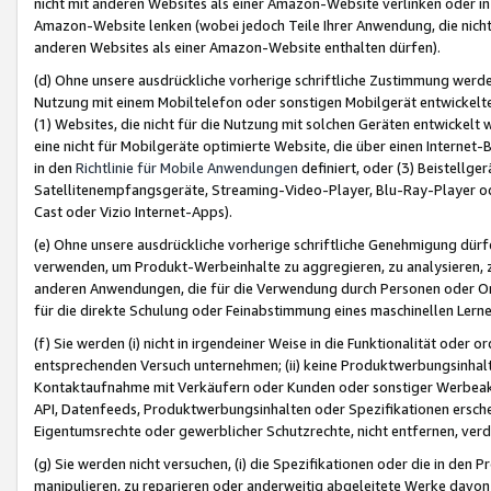
nicht mit anderen Websites als einer Amazon-Website verlinken oder i
Amazon-Website lenken (wobei jedoch Teile Ihrer Anwendung, die nich
anderen Websites als einer Amazon-Website enthalten dürfen).
(d) Ohne unsere ausdrückliche vorherige schriftliche Zustimmung werd
Nutzung mit einem Mobiltelefon oder sonstigen Mobilgerät entwickelt
(1) Websites, die nicht für die Nutzung mit solchen Geräten entwickelt
eine nicht für Mobilgeräte optimierte Website, die über einen Interne
in den
Richtlinie für Mobile Anwendungen
definiert, oder (3) Beistellge
Satellitenempfangsgeräte, Streaming-Video-Player, Blu-Ray-Player ode
Cast oder Vizio Internet-Apps).
(e) Ohne unsere ausdrückliche vorherige schriftliche Genehmigung dürfe
verwenden, um Produkt-Werbeinhalte zu aggregieren, zu analysieren, 
anderen Anwendungen, die für die Verwendung durch Personen oder Or
für die direkte Schulung oder Feinabstimmung eines maschinellen Lern
(f) Sie werden (i) nicht in irgendeiner Weise in die Funktionalität ode
entsprechenden Versuch unternehmen; (ii) keine Produktwerbungsinha
Kontaktaufnahme mit Verkäufern oder Kunden oder sonstiger Werbeaktiv
API, Datenfeeds, Produktwerbungsinhalten oder Spezifikationen erschei
Eigentumsrechte oder gewerblicher Schutzrechte, nicht entfernen, verd
(g) Sie werden nicht versuchen, (i) die Spezifikationen oder die in de
manipulieren, zu reparieren oder anderweitig abgeleitete Werke davon z