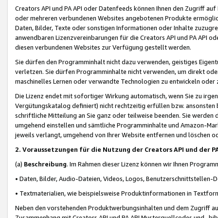
Creators API und PA API oder Datenfeeds können Ihnen den Zugriff auf D
oder mehreren verbundenen Websites angebotenen Produkte ermögliche
Daten, Bilder, Texte oder sonstigen Informationen oder Inhalte zuzugre
anwendbaren Lizenzvereinbarungen für die Creators API und PA API od
diesen verbundenen Websites zur Verfügung gestellt werden.
Sie dürfen den Programminhalt nicht dazu verwenden, geistiges Eigent
verletzen. Sie dürfen Programminhalte nicht verwenden, um direkt ode
maschinelles Lernen oder verwandte Technologien zu entwickeln oder zu
Die Lizenz endet mit sofortiger Wirkung automatisch, wenn Sie zu irg
Vergütungskatalog definiert) nicht rechtzeitig erfüllen bzw. ansonsten
schriftliche Mitteilung an Sie ganz oder teilweise beenden. Sie werden
umgehend einstellen und sämtliche Programminhalte und Amazon-Marke
jeweils verlangt, umgehend von Ihrer Website entfernen und löschen od
2. Voraussetzungen für die Nutzung der Creators API und der P
(a)
Beschreibung
. Im Rahmen dieser Lizenz können wir Ihnen Programmi
• Daten, Bilder, Audio-Dateien, Videos, Logos, Benutzerschnittstellen-
• Textmaterialien, wie beispielsweise Produktinformationen in Textfor
Neben den vorstehenden Produktwerbungsinhalten und dem Zugriff auf 
Zusammenhang mit Creators API und PA API Musterquellcodes und -bibli