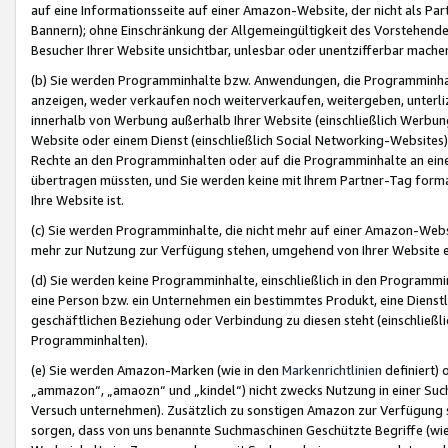
auf eine Informationsseite auf einer Amazon-Website, der nicht als Part
Bannern); ohne Einschränkung der Allgemeingültigkeit des Vorstehende
Besucher Ihrer Website unsichtbar, unlesbar oder unentzifferbar mache
(b) Sie werden Programminhalte bzw. Anwendungen, die Programminhalt
anzeigen, weder verkaufen noch weiterverkaufen, weitergeben, unterli
innerhalb von Werbung außerhalb Ihrer Website (einschließlich Werbun
Website oder einem Dienst (einschließlich Social Networking-Website
Rechte an den Programminhalten oder auf die Programminhalte an eine a
übertragen müssten, und Sie werden keine mit Ihrem Partner-Tag formati
Ihre Website ist.
(c) Sie werden Programminhalte, die nicht mehr auf einer Amazon-Websit
mehr zur Nutzung zur Verfügung stehen, umgehend von Ihrer Website e
(d) Sie werden keine Programminhalte, einschließlich in den Programmin
eine Person bzw. ein Unternehmen ein bestimmtes Produkt, eine Dienstle
geschäftlichen Beziehung oder Verbindung zu diesen steht (einschließli
Programminhalten).
(e) Sie werden Amazon-Marken (wie in den
Markenrichtlinien
definiert) 
„ammazon“, „amaozn“ und „kindel“) nicht zwecks Nutzung in einer Suc
Versuch unternehmen). Zusätzlich zu sonstigen Amazon zur Verfügung 
sorgen, dass von uns benannte Suchmaschinen Geschützte Begriffe (wie 