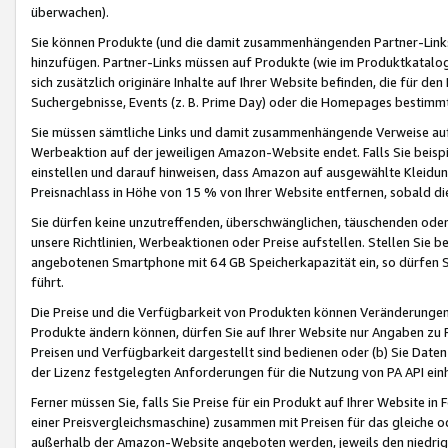
überwachen).
Sie können Produkte (und die damit zusammenhängenden Partner-Links)
hinzufügen. Partner-Links müssen auf Produkte (wie im Produktkatalog de
sich zusätzlich originäre Inhalte auf Ihrer Website befinden, die für 
Suchergebnisse, Events (z. B. Prime Day) oder die Homepages bestimmte
Sie müssen sämtliche Links und damit zusammenhängende Verweise auf z
Werbeaktion auf der jeweiligen Amazon-Website endet. Falls Sie beisp
einstellen und darauf hinweisen, dass Amazon auf ausgewählte Kleidun
Preisnachlass in Höhe von 15 % von Ihrer Website entfernen, sobald di
Sie dürfen keine unzutreffenden, überschwänglichen, täuschenden od
unsere Richtlinien, Werbeaktionen oder Preise aufstellen. Stellen Sie 
angebotenen Smartphone mit 64 GB Speicherkapazität ein, so dürfen S
führt.
Die Preise und die Verfügbarkeit von Produkten können Veränderungen 
Produkte ändern können, dürfen Sie auf Ihrer Website nur Angaben zu P
Preisen und Verfügbarkeit dargestellt sind bedienen oder (b) Sie Daten
der Lizenz festgelegten Anforderungen für die Nutzung von PA API einh
Ferner müssen Sie, falls Sie Preise für ein Produkt auf Ihrer Website in 
einer Preisvergleichsmaschine) zusammen mit Preisen für das gleiche o
außerhalb der Amazon-Website angeboten werden, jeweils den niedrigst