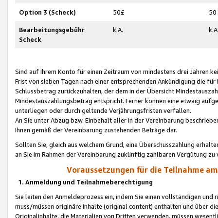
Option 3 (Scheck)
50£
50
Bearbeitungsgebühr
k.A.
k.A
Scheck
Sind auf Ihrem Konto für einen Zeitraum von mindestens drei Jahren kein
Frist von sieben Tagen nach einer entsprechenden Ankündigung die für
Schlussbetrag zurückzuhalten, der dem in der Übersicht Mindestausz
Mindestauszahlungsbetrag entspricht. Ferner können eine etwaig aufg
unterliegen oder durch geltende Verjährungsfristen verfallen.
An Sie unter Abzug bzw. Einbehalt aller in der Vereinbarung beschrieb
Ihnen gemäß der Vereinbarung zustehenden Beträge dar.
Sollten Sie, gleich aus welchem Grund, eine Überschusszahlung erhalte
an Sie im Rahmen der Vereinbarung zukünftig zahlbaren Vergütung zu 
Voraussetzungen für die Teilnahme a
1. Anmeldung und Teilnahmeberechtigung
Sie leiten den Anmeldeprozess ein, indem Sie einen vollständigen und 
muss/müssen originäre Inhalte (original content) enthalten und über d
Originalinhalte, die Materialien von Dritten verwenden, müssen wese