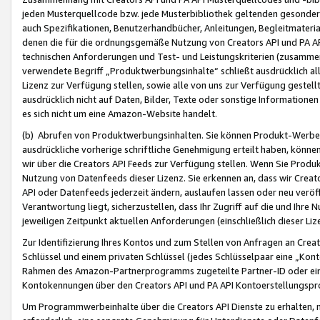
jeden Musterquellcode bzw. jede Musterbibliothek geltenden gesonder
auch Spezifikationen, Benutzerhandbücher, Anleitungen, Begleitmaterial
denen die für die ordnungsgemäße Nutzung von Creators API und PA A
technischen Anforderungen und Test- und Leistungskriterien (zusammen
verwendete Begriff „Produktwerbungsinhalte“ schließt ausdrücklich al
Lizenz zur Verfügung stellen, sowie alle von uns zur Verfügung gestel
ausdrücklich nicht auf Daten, Bilder, Texte oder sonstige Informatione
es sich nicht um eine Amazon-Website handelt.
(b) Abrufen von Produktwerbungsinhalten. Sie können Produkt-Werbein
ausdrückliche vorherige schriftliche Genehmigung erteilt haben, könn
wir über die Creators API Feeds zur Verfügung stellen. Wenn Sie Produk
Nutzung von Datenfeeds dieser Lizenz. Sie erkennen an, dass wir Creat
API oder Datenfeeds jederzeit ändern, auslaufen lassen oder neu veröffe
Verantwortung liegt, sicherzustellen, dass Ihr Zugriff auf die und Ihr
jeweiligen Zeitpunkt aktuellen Anforderungen (einschließlich dieser Liz
Zur Identifizierung Ihres Kontos und zum Stellen von Anfragen an Crea
Schlüssel und einem privaten Schlüssel (jedes Schlüsselpaar eine „Kon
Rahmen des Amazon-Partnerprogramms zugeteilte Partner-ID oder ein
Kontokennungen über den Creators API und PA API Kontoerstellungspro
Um Programmwerbeinhalte über die Creators API Dienste zu erhalten, m