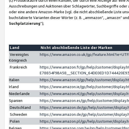
(c) Produktkäufe durch einen Kunden, der durch eine Anzeige auf eine 
Ausschreibungen und Auktionen über Schlagwörter, Suchbegriffe oder 
oder eine andere Amazon-Marke (vgl. die nicht abschließende Liste un
buchstabierte Varianten dieser Wörter (z. B. „ammazon“, „amaozn“ und „
Suchplatzierung
”);
Land
Nicht abschließende Liste der Marken
Vereinigtes
https://www.amazon.co.uk/gp/feature.html?ie=U
Königreich
Frankreich
https://www.amazon.fr/gp/help/customer/displa
E78834F9BA58__SECTION_64DE0ED1D744420E9
Italien
https://www.amazon.it/gp/help/customer/display
Irland
https://www.amazon.ie/gp/help/customer/displa
Niederlande
https://www.amazon.nl/gp/help/customer/display
Spanien
https://www.amazon.es/gp/help/customer/display
Deutschland
https://www.amazon.de/gp/help/customer/displa
Schweden
https://www.amazon.de/gp/help/customer/displa
Polen
https://www.amazon.pl/gp/help/customer/display
Belgien
https://www.amazon.com.be/gp/help/customer/d