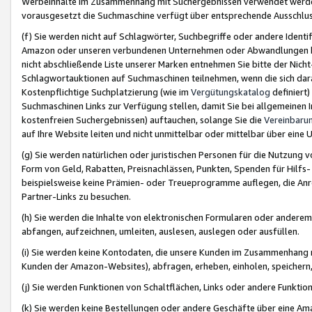
Werbeinhalte im Zusammenhang mit Suchergebnissen verwendet werden,
vorausgesetzt die Suchmaschine verfügt über entsprechende Ausschlu
(f) Sie werden nicht auf Schlagwörter, Suchbegriffe oder andere Ident
Amazon oder unseren verbundenen Unternehmen oder Abwandlungen bzw
nicht abschließende Liste unserer Marken entnehmen Sie bitte der Nich
Schlagwortauktionen auf Suchmaschinen teilnehmen, wenn die sich da
Kostenpflichtige Suchplatzierung (wie im
Vergütungskatalog
definiert
Suchmaschinen Links zur Verfügung stellen, damit Sie bei allgemeinen I
kostenfreien Suchergebnissen) auftauchen, solange Sie die
Vereinbaru
auf Ihre Website leiten und nicht unmittelbar oder mittelbar über eine
(g) Sie werden natürlichen oder juristischen Personen für die Nutzung 
Form von Geld, Rabatten, Preisnachlässen, Punkten, Spenden für Hilfs
beispielsweise keine Prämien- oder Treueprogramme auflegen, die Anrei
Partner-Links zu besuchen.
(h) Sie werden die Inhalte von elektronischen Formularen oder anderem M
abfangen, aufzeichnen, umleiten, auslesen, auslegen oder ausfüllen.
(i) Sie werden keine Kontodaten, die unsere Kunden im Zusammenhang 
Kunden der Amazon-Websites), abfragen, erheben, einholen, speichern,
(j) Sie werden Funktionen von Schaltflächen, Links oder andere Funkti
(k) Sie werden keine Bestellungen oder andere Geschäfte über eine Ama