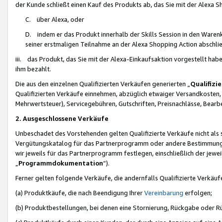
der Kunde schließt einen Kauf des Produkts ab, das Sie mit der Alexa 
C. über Alexa, oder
D. indem er das Produkt innerhalb der Skills Session in den Waren
seiner erstmaligen Teilnahme an der Alexa Shopping Action abschlie
iii. das Produkt, das Sie mit der Alexa-Einkaufsaktion vorgestellt ha
ihm bezahlt.
Die aus den einzelnen Qualifizierten Verkäufen generierten „
Qualifizi
Qualifizierten Verkäufe einnehmen, abzüglich etwaiger Versandkosten
Mehrwertsteuer), Servicegebühren, Gutschriften, Preisnachlässe, Bear
2. Ausgeschlossene Verkäufe
Unbeschadet des Vorstehenden gelten Qualifizierte Verkäufe nicht als
Vergütungskatalog für das Partnerprogramm oder andere Bestimmungen,
wir jeweils für das Partnerprogramm festlegen, einschließlich der jewe
„
Programmdokumentation
“).
Ferner gelten folgende Verkäufe, die andernfalls Qualifizierte Verkä
(a) Produktkäufe, die nach Beendigung Ihrer
Vereinbarung
erfolgen;
(b) Produktbestellungen, bei denen eine Stornierung, Rückgabe oder R