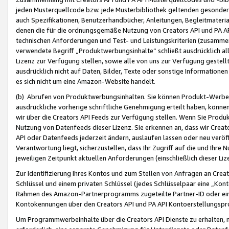
jeden Musterquellcode bzw. jede Musterbibliothek geltenden gesonder
auch Spezifikationen, Benutzerhandbücher, Anleitungen, Begleitmaterial
denen die für die ordnungsgemäße Nutzung von Creators API und PA A
technischen Anforderungen und Test- und Leistungskriterien (zusammen
verwendete Begriff „Produktwerbungsinhalte“ schließt ausdrücklich al
Lizenz zur Verfügung stellen, sowie alle von uns zur Verfügung gestel
ausdrücklich nicht auf Daten, Bilder, Texte oder sonstige Informatione
es sich nicht um eine Amazon-Website handelt.
(b) Abrufen von Produktwerbungsinhalten. Sie können Produkt-Werbein
ausdrückliche vorherige schriftliche Genehmigung erteilt haben, könn
wir über die Creators API Feeds zur Verfügung stellen. Wenn Sie Produk
Nutzung von Datenfeeds dieser Lizenz. Sie erkennen an, dass wir Creat
API oder Datenfeeds jederzeit ändern, auslaufen lassen oder neu veröffe
Verantwortung liegt, sicherzustellen, dass Ihr Zugriff auf die und Ihr
jeweiligen Zeitpunkt aktuellen Anforderungen (einschließlich dieser Liz
Zur Identifizierung Ihres Kontos und zum Stellen von Anfragen an Crea
Schlüssel und einem privaten Schlüssel (jedes Schlüsselpaar eine „Kon
Rahmen des Amazon-Partnerprogramms zugeteilte Partner-ID oder ein
Kontokennungen über den Creators API und PA API Kontoerstellungspro
Um Programmwerbeinhalte über die Creators API Dienste zu erhalten, m