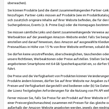
überwachen).
Sie können Produkte (und die damit zusammenhängenden Partner-Links)
hinzufügen. Partner-Links müssen auf Produkte (wie im Produktkatalog de
sich zusätzlich originäre Inhalte auf Ihrer Website befinden, die für 
Suchergebnisse, Events (z. B. Prime Day) oder die Homepages bestimmte
Sie müssen sämtliche Links und damit zusammenhängende Verweise auf z
Werbeaktion auf der jeweiligen Amazon-Website endet. Falls Sie beisp
einstellen und darauf hinweisen, dass Amazon auf ausgewählte Kleidun
Preisnachlass in Höhe von 15 % von Ihrer Website entfernen, sobald di
Sie dürfen keine unzutreffenden, überschwänglichen, täuschenden od
unsere Richtlinien, Werbeaktionen oder Preise aufstellen. Stellen Sie 
angebotenen Smartphone mit 64 GB Speicherkapazität ein, so dürfen S
führt.
Die Preise und die Verfügbarkeit von Produkten können Veränderungen 
Produkte ändern können, dürfen Sie auf Ihrer Website nur Angaben zu P
Preisen und Verfügbarkeit dargestellt sind bedienen oder (b) Sie Daten
der Lizenz festgelegten Anforderungen für die Nutzung von PA API einh
Ferner müssen Sie, falls Sie Preise für ein Produkt auf Ihrer Website in 
einer Preisvergleichsmaschine) zusammen mit Preisen für das gleiche o
außerhalb der Amazon-Website angeboten werden, jeweils den niedrigst