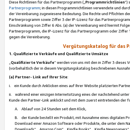
Diese Richtlinien für das Partnerprogramm („
Programmrichtlinien
“)
Partnerprogramm
; in diesen Programmrichtlinien verwendete und durch
der Vereinbarung zugewiesene Bedeutung. Die Rechte und Pflichten de
Partnerprogramm sowie Ziffer 3 der IP-Lizenz für das Partnerprogram
Einschränkung von Ziffer 6 Abs. (a) der Vereinbarung wird hiermit Fol
Partnerprogramm, die IP-Lizenz für das Partnerprogramm oder Ziffer 1
gegen die Vereinbarung.
Vergütungskatalog für das 
1. Qualifizierte Verkäufe und Qualifizierte Umsätze
„
Qualifizierte Verkäufe
“ werden von uns mit den in Ziffer 3 diese
(vorbehaltlich der in diesem Vergütungskatalog beschriebenen Ausnah
(a) Partner- Link auf Ihrer Site
:
i. ein Kunde durch Anklicken eines auf Ihrer Website platzierten Part
ii. während einer einzigen Internetsitzung eines der nachstehend unter (i)
Kunde den Partner-Link anklickt und mit dem zuerst eintretenden der f
A. Ablauf von 24 Stunden seit dem Klick,
B. der Kunde bestellt ein Produkt, mit Ausnahme eines digitalen P
Download einer Amazon Software oder Produkte, die unter dem N
Downloads“, „Amazon Coin“, „Kindle Books“, „Kindle Newspapers“, „