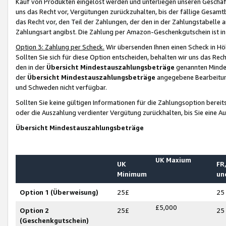
Kauf von Produkten eingelöst werden und unterliegen unseren Geschäf
uns das Recht vor, Vergütungen zurückzuhalten, bis der fällige Gesamt
das Recht vor, den Teil der Zahlungen, der den in der Zahlungstabelle 
Zahlungsart angibst. Die Zahlung per Amazon-Geschenkgutschein ist in
Option 3: Zahlung per Scheck.
Wir übersenden Ihnen einen Scheck in Höh
Sollten Sie sich für diese Option entscheiden, behalten wir uns das Rec
den in der
Übersicht Mindestauszahlungsbeträge
genannten Mindest
der
Übersicht Mindestauszahlungsbeträge
angegebene Bearbeitung
und Schweden nicht verfügbar.
Sollten Sie keine gültigen Informationen für die Zahlungsoption bereit
oder die Auszahlung verdienter Vergütung zurückhalten, bis Sie eine A
Übersicht Mindestauszahlungsbeträge
UK Maxium
UK
FR,
Minimum
un
Option 1 (Überweisung)
25£
25
£5,000
Option 2
25£
25
(Geschenkgutschein)