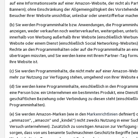
auf eine Informationsseite auf einer Amazon-Website, der nicht als Part
Bannern); ohne Einschränkung der Allgemeingültigkeit des Vorstehende
Besucher Ihrer Website unsichtbar, unlesbar oder unentzifferbar mache
(b) Sie werden Programminhalte bzw. Anwendungen, die Programminhalt
anzeigen, weder verkaufen noch weiterverkaufen, weitergeben, unterli
innerhalb von Werbung außerhalb Ihrer Website (einschließlich Werbun
Website oder einem Dienst (einschließlich Social Networking-Website
Rechte an den Programminhalten oder auf die Programminhalte an eine a
übertragen müssten, und Sie werden keine mit Ihrem Partner-Tag formati
Ihre Website ist.
(c) Sie werden Programminhalte, die nicht mehr auf einer Amazon-Websit
mehr zur Nutzung zur Verfügung stehen, umgehend von Ihrer Website e
(d) Sie werden keine Programminhalte, einschließlich in den Programmin
eine Person bzw. ein Unternehmen ein bestimmtes Produkt, eine Dienstle
geschäftlichen Beziehung oder Verbindung zu diesen steht (einschließli
Programminhalten).
(e) Sie werden Amazon-Marken (wie in den
Markenrichtlinien
definiert) 
„ammazon“, „amaozn“ und „kindel“) nicht zwecks Nutzung in einer Suc
Versuch unternehmen). Zusätzlich zu sonstigen Amazon zur Verfügung 
sorgen, dass von uns benannte Suchmaschinen Geschützte Begriffe (wie 