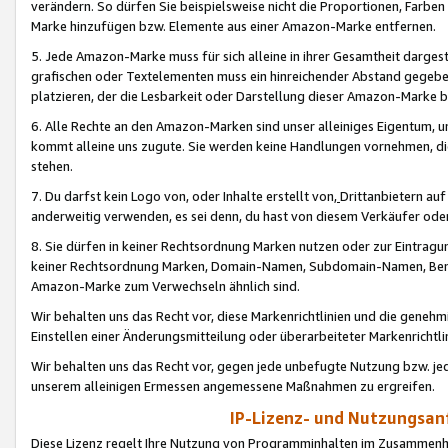
verändern. So dürfen Sie beispielsweise nicht die Proportionen, Farb
Marke hinzufügen bzw. Elemente aus einer Amazon-Marke entfernen.
5. Jede Amazon-Marke muss für sich alleine in ihrer Gesamtheit darge
grafischen oder Textelementen muss ein hinreichender Abstand gegebe
platzieren, der die Lesbarkeit oder Darstellung dieser Amazon-Marke b
6. Alle Rechte an den Amazon-Marken sind unser alleiniges Eigentum, 
kommt alleine uns zugute. Sie werden keine Handlungen vornehmen, 
stehen.
7. Du darfst kein Logo von, oder Inhalte erstellt von,
Drittanbietern au
anderweitig verwenden, es sei denn, du hast von diesem Verkäufer oder
8. Sie dürfen in keiner Rechtsordnung Marken nutzen oder zur Eintragu
keiner Rechtsordnung Marken, Domain-Namen, Subdomain-Namen, Benu
Amazon-Marke zum Verwechseln ähnlich sind.
Wir behalten uns das Recht vor, diese Markenrichtlinien und die gene
Einstellen einer Änderungsmitteilung oder überarbeiteter Markenricht
Wir behalten uns das Recht vor, gegen jede unbefugte Nutzung bzw. jede 
unserem alleinigen Ermessen angemessene Maßnahmen zu ergreifen.
IP-Lizenz- und Nutzungsan
Diese Lizenz regelt Ihre Nutzung von Programminhalten im Zusammen