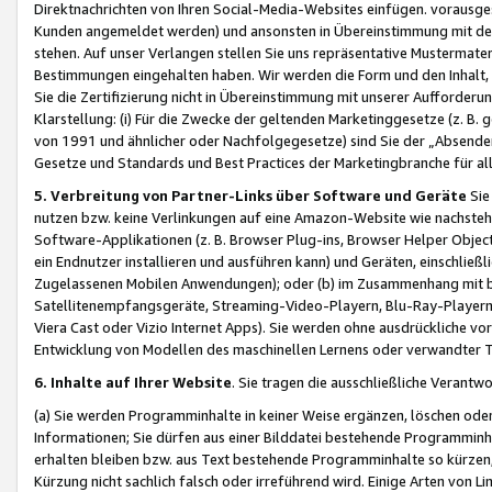
Direktnachrichten von Ihren Social-Media-Websites einfügen. vorausg
Kunden angemeldet werden) und ansonsten in Übereinstimmung mit der
stehen. Auf unser Verlangen stellen Sie uns repräsentative Mustermater
Bestimmungen eingehalten haben. Wir werden die Form und den Inhalt, di
Sie die Zertifizierung nicht in Übereinstimmung mit unserer Aufforderu
Klarstellung: (i) Für die Zwecke der geltenden Marketinggesetze (z. 
von 1991 und ähnlicher oder Nachfolgegesetze) sind Sie der „Absender“ j
Gesetze und Standards und Best Practices der Marketingbranche für 
5. Verbreitung von Partner-Links über Software und Geräte
Sie
nutzen bzw. keine Verlinkungen auf eine Amazon-Website wie nachsteh
Software-Applikationen (z. B. Browser Plug-ins, Browser Helper Objec
ein Endnutzer installieren und ausführen kann) und Geräten, einschlie
Zugelassenen Mobilen Anwendungen); oder (b) im Zusammenhang mit bzw.
Satellitenempfangsgeräte, Streaming-Video-Playern, Blu-Ray-Playern 
Viera Cast oder Vizio Internet Apps). Sie werden ohne ausdrückliche v
Entwicklung von Modellen des maschinellen Lernens oder verwandter 
6. Inhalte auf Ihrer Website
. Sie tragen die ausschließliche Verantwo
(a) Sie werden Programminhalte in keiner Weise ergänzen, löschen oder
Informationen; Sie dürfen aus einer Bilddatei bestehende Programminhal
erhalten bleiben bzw. aus Text bestehende Programminhalte so kürzen, 
Kürzung nicht sachlich falsch oder irreführend wird. Einige Arten von L