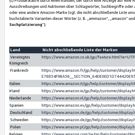
(c) Produktkäufe durch einen Kunden, der durch eine Anzeige auf eine 
Ausschreibungen und Auktionen über Schlagwörter, Suchbegriffe oder 
oder eine andere Amazon-Marke (vgl. die nicht abschließende Liste un
buchstabierte Varianten dieser Wörter (z. B. „ammazon“, „amaozn“ und „
Suchplatzierung
”);
Land
Nicht abschließende Liste der Marken
Vereinigtes
https://www.amazon.co.uk/gp/feature.html?ie=U
Königreich
Frankreich
https://www.amazon.fr/gp/help/customer/displa
E78834F9BA58__SECTION_64DE0ED1D744420E9
Italien
https://www.amazon.it/gp/help/customer/display
Irland
https://www.amazon.ie/gp/help/customer/displa
Niederlande
https://www.amazon.nl/gp/help/customer/display
Spanien
https://www.amazon.es/gp/help/customer/display
Deutschland
https://www.amazon.de/gp/help/customer/displa
Schweden
https://www.amazon.de/gp/help/customer/displa
Polen
https://www.amazon.pl/gp/help/customer/display
Belgien
https://www.amazon.com.be/gp/help/customer/d