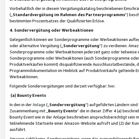
Vorbehaltlich der in diesem Vergütungskatalog beschriebenen Einschr
(„
Standardvergütung im Rahmen des Partnerprogramms
“) besc
bestimmten Prozentsatzes der Qualifizierten Erlöse.
4. Sondervergütung oder Werbeaktionen
Gelegentlich können wir Sonderprogramme oder Werbeaktionen auflegen,
oder alternative Vergütung („
Sondervergütung
”) zu verdienen. Amazo
Sonderprogramme oder Werbeaktionen jederzeit ganz oder teilweise einz
Sonderprogramme oder Werbeaktionen (auch Sonderprogramme oder We
Produktverkäufen kommt) disqualifizierende Ausschlusstatbestände, di
Programmdokumentation im Hinblick auf Produktverkäufe geltende E
Werbeaktionen.
Folgende Sondervergütungen sind derzeit verfügbar:
hier
.
(a) Bounty Events
In den in der
Anlage
(„
Sondervergütung
“) aufgeführten Ländern sind
Zusammenhang mit „
Bounty Events
“ die in dieser Ziffer 4 (a) besch
Bounty Event wie in der Anlage beschrieben anspruchsberechtigt sein mu
teilnehmende Startseite einer Amazon-Website aufruft und (2) der Kun
ausführt.
Amazon zahlt keine Sondervergütung, wenn das zugrundeliegende Boun