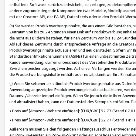
enthaltene Software zurückzuentwickeln, zu zerlegen, zu dekompilier
andere zugrunde liegende Komponenten (wie Modelle, Modellparameter
mit der Creators API, der PA API, Datenfeeds oder in den Produkt Werb
(h) Sie werden Produktwerbungsinhalte, die aus einem Bild bestehen, ni
Zeitraum von bis zu 24 Stunden einen Link auf Produktwerbungsinhalte
die nicht aus Bildern bestehen, für einen Zeitraum von bis zu 24 Stund
Ablauf dieses Zeitraums durch entsprechende Anfrage an die Creators 
Produktwerbungsinhalte aktualisieren und neu darstellen. Sofern wir Ih
Standardidentifikationsnummern (ASINs) für einen unbestimmten Zeitra
Kundenanwendung, dürfen unbeschadet des Vorstehenden Produktwerbu
Zwischenspeicher abgelegt werden. Auf unser Verlangen werden Sie un
die Produktwerbungsinhalte enthält oder nutzt, damit wir Ihre Einhalt
(i) Wenn Sie seltener als stündlich Produktwerbungsinhalte aus Datenfe
Anwendung angezeigten Produktwerbungsinhalte aktualisieren, werden 
Datums-/Uhrzeitstempel einfügen. Wenn Sie jedoch die in Ihrer Anwe
und aktualisiert haben, kann der Datumsteil des Stempels entfallen. Dies
• Preis auf [Amazon-Website einfügen]: [EUR/GBP] 32,77 (Stand 07.01.
• Preis auf [Amazon-Website einfügen]: [EUR/GBP] 32,77 (Stand 14:11 
Außerdem müssen Sie den folgenden Haftungsausschluss entweder neb
ein Pop-up-Fenster, ein Pop-up-Skript oder ein sonstiges vergleichba