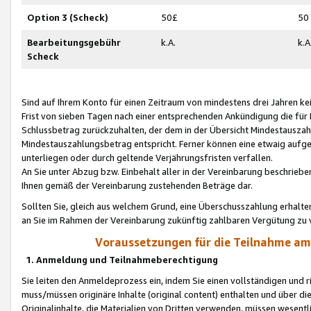
Option 3 (Scheck)
50£
50
Bearbeitungsgebühr
k.A.
k.A
Scheck
Sind auf Ihrem Konto für einen Zeitraum von mindestens drei Jahren kein
Frist von sieben Tagen nach einer entsprechenden Ankündigung die für
Schlussbetrag zurückzuhalten, der dem in der Übersicht Mindestausz
Mindestauszahlungsbetrag entspricht. Ferner können eine etwaig aufg
unterliegen oder durch geltende Verjährungsfristen verfallen.
An Sie unter Abzug bzw. Einbehalt aller in der Vereinbarung beschrieb
Ihnen gemäß der Vereinbarung zustehenden Beträge dar.
Sollten Sie, gleich aus welchem Grund, eine Überschusszahlung erhalte
an Sie im Rahmen der Vereinbarung zukünftig zahlbaren Vergütung zu 
Voraussetzungen für die Teilnahme a
1. Anmeldung und Teilnahmeberechtigung
Sie leiten den Anmeldeprozess ein, indem Sie einen vollständigen und 
muss/müssen originäre Inhalte (original content) enthalten und über d
Originalinhalte, die Materialien von Dritten verwenden, müssen wese