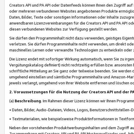
Creators API und PA API oder Datenfeeds können Ihnen den Zugriff auf D
oder mehreren verbundenen Websites angebotenen Produkte ermögliche
Daten, Bilder, Texte oder sonstigen Informationen oder Inhalte zuzugre
anwendbaren Lizenzvereinbarungen für die Creators API und PA API od
diesen verbundenen Websites zur Verfügung gestellt werden.
Sie dürfen den Programminhalt nicht dazu verwenden, geistiges Eigent
verletzen. Sie dürfen Programminhalte nicht verwenden, um direkt ode
maschinelles Lernen oder verwandte Technologien zu entwickeln oder zu
Die Lizenz endet mit sofortiger Wirkung automatisch, wenn Sie zu irg
Vergütungskatalog definiert) nicht rechtzeitig erfüllen bzw. ansonsten
schriftliche Mitteilung an Sie ganz oder teilweise beenden. Sie werden
umgehend einstellen und sämtliche Programminhalte und Amazon-Marke
jeweils verlangt, umgehend von Ihrer Website entfernen und löschen od
2. Voraussetzungen für die Nutzung der Creators API und der P
(a)
Beschreibung
. Im Rahmen dieser Lizenz können wir Ihnen Programmi
• Daten, Bilder, Audio-Dateien, Videos, Logos, Benutzerschnittstellen-
• Textmaterialien, wie beispielsweise Produktinformationen in Textfor
Neben den vorstehenden Produktwerbungsinhalten und dem Zugriff auf 
Zusammenhang mit Creators API und PA API Musterquellcodes und -bibli