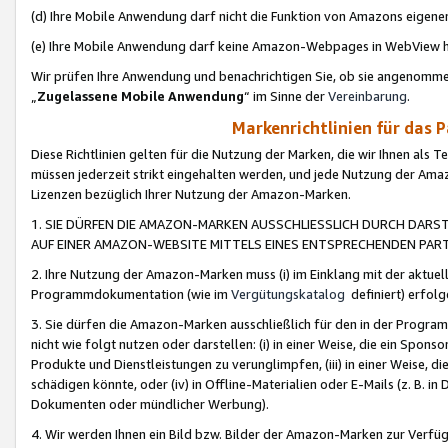
(d) Ihre Mobile Anwendung darf nicht die Funktion von Amazons eige
(e) Ihre Mobile Anwendung darf keine Amazon-Webpages in WebView 
Wir prüfen Ihre Anwendung und benachrichtigen Sie, ob sie angenomm
„
Zugelassene Mobile Anwendung
“ im Sinne der
Vereinbarung
.
Markenrichtlinien für das 
Diese Richtlinien gelten für die Nutzung der Marken, die wir Ihnen als 
müssen jederzeit strikt eingehalten werden, und jede Nutzung der Ama
Lizenzen bezüglich Ihrer Nutzung der Amazon-Marken.
1. SIE DÜRFEN DIE AMAZON-MARKEN AUSSCHLIESSLICH DURCH DARS
AUF EINER AMAZON-WEBSITE MITTELS EINES ENTSPRECHENDEN PART
2. Ihre Nutzung der Amazon-Marken muss (i) im Einklang mit der aktuells
Programmdokumentation (wie im
Vergütungskatalog
definiert) erfolg
3. Sie dürfen die Amazon-Marken ausschließlich für den in der Progr
nicht wie folgt nutzen oder darstellen: (i) in einer Weise, die ein Spo
Produkte und Dienstleistungen zu verunglimpfen, (iii) in einer Weise
schädigen könnte, oder (iv) in Offline-Materialien oder E-Mails (z. B.
Dokumenten oder mündlicher Werbung).
4. Wir werden Ihnen ein Bild bzw. Bilder der Amazon-Marken zur Verfüg