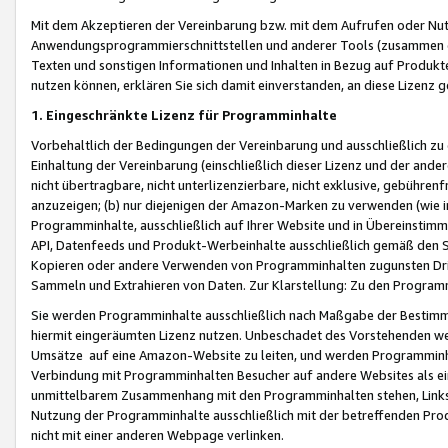
Mit dem Akzeptieren der Vereinbarung bzw. mit dem Aufrufen oder Nutz
Anwendungsprogrammierschnittstellen und anderer Tools (zusammen die
Texten und sonstigen Informationen und Inhalten in Bezug auf Produkte
nutzen können, erklären Sie sich damit einverstanden, an diese Lizenz 
1. Eingeschränkte Lizenz für Programminhalte
Vorbehaltlich der Bedingungen der Vereinbarung und ausschließlich z
Einhaltung der Vereinbarung (einschließlich dieser Lizenz und der ande
nicht übertragbare, nicht unterlizenzierbare, nicht exklusive, gebühren
anzuzeigen; (b) nur diejenigen der Amazon-Marken zu verwenden (wie in 
Programminhalte, ausschließlich auf Ihrer Website und in Übereinstimmu
API, Datenfeeds und Produkt-Werbeinhalte ausschließlich gemäß den Spe
Kopieren oder andere Verwenden von Programminhalten zugunsten Dri
Sammeln und Extrahieren von Daten. Zur Klarstellung: Zu den Program
Sie werden Programminhalte ausschließlich nach Maßgabe der Besti
hiermit eingeräumten Lizenz nutzen. Unbeschadet des Vorstehenden we
Umsätze auf eine Amazon-Website zu leiten, und werden Programminhal
Verbindung mit Programminhalten Besucher auf andere Websites als ein
unmittelbarem Zusammenhang mit den Programminhalten stehen, Links z
Nutzung der Programminhalte ausschließlich mit der betreffenden Pr
nicht mit einer anderen Webpage verlinken.