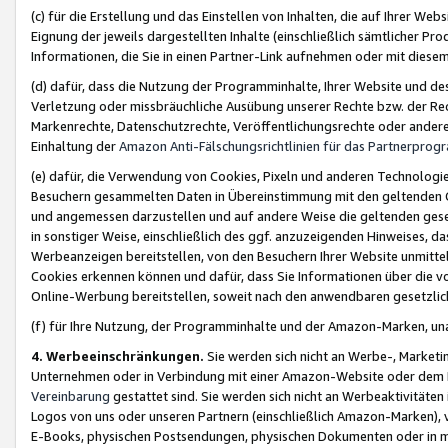
(c) für die Erstellung und das Einstellen von Inhalten, die auf Ihrer We
Eignung der jeweils dargestellten Inhalte (einschließlich sämtlicher 
Informationen, die Sie in einen Partner-Link aufnehmen oder mit diese
(d) dafür, dass die Nutzung der Programminhalte, Ihrer Website und des 
Verletzung oder missbräuchliche Ausübung unserer Rechte bzw. der Recht
Markenrechte, Datenschutzrechte, Veröffentlichungsrechte oder anderer
Einhaltung der
Amazon Anti-Fälschungsrichtlinien für das Partnerpro
(e) dafür, die Verwendung von Cookies, Pixeln und anderen Technologien
Besuchern gesammelten Daten in Übereinstimmung mit den geltenden Ge
und angemessen darzustellen und auf andere Weise die geltenden geset
in sonstiger Weise, einschließlich des ggf. anzuzeigenden Hinweises, d
Werbeanzeigen bereitstellen, von den Besuchern Ihrer Website unmitte
Cookies erkennen können und dafür, dass Sie Informationen über die v
Online-Werbung bereitstellen, soweit nach den anwendbaren gesetzlic
(f) für Ihre Nutzung, der Programminhalte und der Amazon-Marken, u
4. Werbeeinschränkungen.
Sie werden sich nicht an Werbe-, Market
Unternehmen oder in Verbindung mit einer Amazon-Website oder dem Pa
Vereinbarung
gestattet sind. Sie werden sich nicht an Werbeaktivitäten
Logos von uns oder unseren Partnern (einschließlich Amazon-Marken), 
E-Books, physischen Postsendungen, physischen Dokumenten oder in 