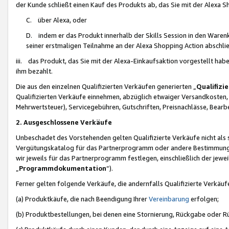
der Kunde schließt einen Kauf des Produkts ab, das Sie mit der Alexa 
C. über Alexa, oder
D. indem er das Produkt innerhalb der Skills Session in den Waren
seiner erstmaligen Teilnahme an der Alexa Shopping Action abschlie
iii. das Produkt, das Sie mit der Alexa-Einkaufsaktion vorgestellt ha
ihm bezahlt.
Die aus den einzelnen Qualifizierten Verkäufen generierten „
Qualifizi
Qualifizierten Verkäufe einnehmen, abzüglich etwaiger Versandkosten
Mehrwertsteuer), Servicegebühren, Gutschriften, Preisnachlässe, Bear
2. Ausgeschlossene Verkäufe
Unbeschadet des Vorstehenden gelten Qualifizierte Verkäufe nicht als
Vergütungskatalog für das Partnerprogramm oder andere Bestimmungen,
wir jeweils für das Partnerprogramm festlegen, einschließlich der jewe
„
Programmdokumentation
“).
Ferner gelten folgende Verkäufe, die andernfalls Qualifizierte Verkä
(a) Produktkäufe, die nach Beendigung Ihrer
Vereinbarung
erfolgen;
(b) Produktbestellungen, bei denen eine Stornierung, Rückgabe oder R