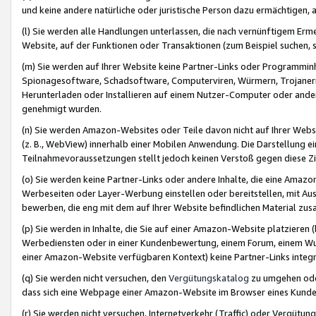
und keine andere natürliche oder juristische Person dazu ermächtigen, a
(l) Sie werden alle Handlungen unterlassen, die nach vernünftigem Erme
Website, auf der Funktionen oder Transaktionen (zum Beispiel suchen, s
(m) Sie werden auf Ihrer Website keine Partner-Links oder Programmin
Spionagesoftware, Schadsoftware, Computerviren, Würmern, Trojaner
Herunterladen oder Installieren auf einem Nutzer-Computer oder ande
genehmigt wurden.
(n) Sie werden Amazon-Websites oder Teile davon nicht auf Ihrer Websi
(z. B., WebView) innerhalb einer Mobilen Anwendung. Die Darstellung ein
Teilnahmevoraussetzungen stellt jedoch keinen Verstoß gegen diese Zif
(o) Sie werden keine Partner-Links oder andere Inhalte, die eine Am
Werbeseiten oder Layer-Werbung einstellen oder bereitstellen, mit Au
bewerben, die eng mit dem auf Ihrer Website befindlichen Material z
(p) Sie werden in Inhalte, die Sie auf einer Amazon-Website platzier
Werbediensten oder in einer Kundenbewertung, einem Forum, einem Wun
einer Amazon-Website verfügbaren Kontext) keine Partner-Links integr
(q) Sie werden nicht versuchen, den
Vergütungskatalog
zu umgehen oder
dass sich eine Webpage einer Amazon-Website im Browser eines Kunden 
(r) Sie werden nicht versuchen, Internetverkehr (Traffic) oder Vergü