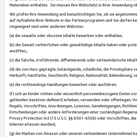
Materialien enthalten. Sie müssen Ihre Website(s) in Ihrer Anwendung ide
Wir prüfen Ihre Anwendung und benachrichtigen Sie, ob sie angenommen
auf Aufnahme Ihrer Website in das Partnerprogramm und Sie dürfen kei
Ungeeignet sind unter anderem Websites:
(a) die sexuelle oder obszöne Inhalte bewerben oder enthalten;
(b) die Gewalt verherrlichen oder gewalttätige Inhalte haben oder pot
anstiften,;
(c) die falsche, irreführende, diffamierende oder verleumderische Inha
(d) die von Hass geprägte, belästigende, schädliche, die Privatsphäre v
Herkunft, Hautfarbe, Geschlecht, Religion, Nationalität, Behinderung, 
(e) die rechtswidrige Handlungen bewerben oder ausführen;
(f) sich an Kinder richten oder wissentlich personenbezogene Daten vo
geltenden Gesetzen definiert) erheben, verwenden oder offenlegen, Vo
Regeln, Vorschriften, Anordnungen, Lizenzen, Genehmigungen, Richtlini
Entscheidungen oder andere Anforderungen einer zuständigen Regierung
Privacy Protection Act (15 U.S.C. §§ 6501-6506) oder Vorschriften, di
Internet erlassen wurden);
(g) die Marken von Amazon oder unseren verbundenen Unternehmen b