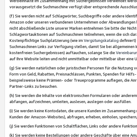
Werbeinhalte im Zusammenhang mit Suchergebnissen verwendet werden,
vorausgesetzt die Suchmaschine verfügt über entsprechende Ausschlu
(f) Sie werden nicht auf Schlagwörter, Suchbegriffe oder andere Ident
Amazon oder unseren verbundenen Unternehmen oder Abwandlungen bzw
nicht abschließende Liste unserer Marken entnehmen Sie bitte der Nich
Schlagwortauktionen auf Suchmaschinen teilnehmen, wenn die sich da
Kostenpflichtige Suchplatzierung (wie im
Vergütungskatalog
definiert
Suchmaschinen Links zur Verfügung stellen, damit Sie bei allgemeinen I
kostenfreien Suchergebnissen) auftauchen, solange Sie die
Vereinbaru
auf Ihre Website leiten und nicht unmittelbar oder mittelbar über eine
(g) Sie werden natürlichen oder juristischen Personen für die Nutzung 
Form von Geld, Rabatten, Preisnachlässen, Punkten, Spenden für Hilfs
beispielsweise keine Prämien- oder Treueprogramme auflegen, die Anrei
Partner-Links zu besuchen.
(h) Sie werden die Inhalte von elektronischen Formularen oder anderem M
abfangen, aufzeichnen, umleiten, auslesen, auslegen oder ausfüllen.
(i) Sie werden keine Kontodaten, die unsere Kunden im Zusammenhang 
Kunden der Amazon-Websites), abfragen, erheben, einholen, speichern,
(j) Sie werden Funktionen von Schaltflächen, Links oder andere Funkti
(k) Sie werden keine Bestellungen oder andere Geschäfte über eine Ama