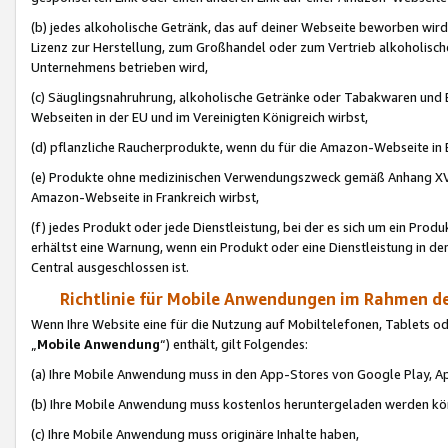
(b) jedes alkoholische Getränk, das auf deiner Webseite beworben wird
Lizenz zur Herstellung, zum Großhandel oder zum Vertrieb alkoholisch
Unternehmens betrieben wird,
(c) Säuglingsnahruhrung, alkoholische Getränke oder Tabakwaren und E
Webseiten in der EU und im Vereinigten Königreich wirbst,
(d) pflanzliche Raucherprodukte, wenn du für die Amazon-Webseite in B
(e) Produkte ohne medizinischen Verwendungszweck gemäß Anhang XVI 
Amazon-Webseite in Frankreich wirbst,
(f) jedes Produkt oder jede Dienstleistung, bei der es sich um ein Prod
erhältst eine Warnung, wenn ein Produkt oder eine Dienstleistung in de
Central ausgeschlossen ist.
Richtlinie für Mobile Anwendungen im Rahmen de
Wenn Ihre Website eine für die Nutzung auf Mobiltelefonen, Tablets 
„
Mobile Anwendung
“) enthält, gilt Folgendes:
(a) Ihre Mobile Anwendung muss in den App-Stores von Google Play, A
(b) Ihre Mobile Anwendung muss kostenlos heruntergeladen werden könn
(c) Ihre Mobile Anwendung muss originäre Inhalte haben,