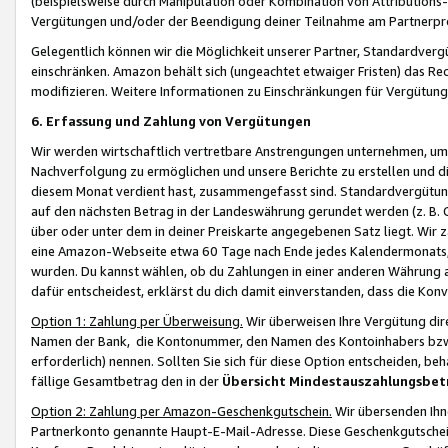
(beispielsweise durch Manipulation oder Kombination von Attributions-
Vergütungen und/oder der Beendigung deiner Teilnahme am Partnerp
Gelegentlich können wir die Möglichkeit unserer Partner, Standardv
einschränken. Amazon behält sich (ungeachtet etwaiger Fristen) das Re
modifizieren. Weitere Informationen zu Einschränkungen für Vergütung
6. Erfassung und Zahlung von Vergütungen
Wir werden wirtschaftlich vertretbare Anstrengungen unternehmen, um 
Nachverfolgung zu ermöglichen und unsere Berichte zu erstellen und di
diesem Monat verdient hast, zusammengefasst sind. Standardvergütung
auf den nächsten Betrag in der Landeswährung gerundet werden (z. B. C
über oder unter dem in deiner Preiskarte angegebenen Satz liegt. Wir
eine Amazon-Webseite etwa 60 Tage nach Ende jedes Kalendermonats, i
wurden. Du kannst wählen, ob du Zahlungen in einer anderen Währung
dafür entscheidest, erklärst du dich damit einverstanden, dass die K
Option 1: Zahlung per Überweisung.
Wir überweisen Ihre Vergütung dir
Namen der Bank, die Kontonummer, den Namen des Kontoinhabers bzw. a
erforderlich) nennen. Sollten Sie sich für diese Option entscheiden, be
fällige Gesamtbetrag den in der
Übersicht Mindestauszahlungsbet
Option 2: Zahlung per Amazon-Geschenkgutschein.
Wir übersenden Ihne
Partnerkonto genannte Haupt-E-Mail-Adresse. Diese Geschenkgutschei