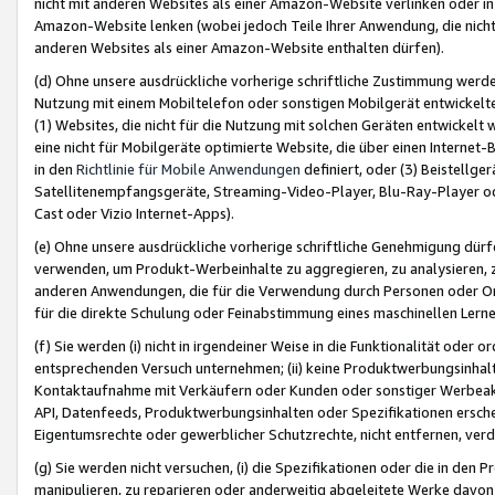
nicht mit anderen Websites als einer Amazon-Website verlinken oder i
Amazon-Website lenken (wobei jedoch Teile Ihrer Anwendung, die nich
anderen Websites als einer Amazon-Website enthalten dürfen).
(d) Ohne unsere ausdrückliche vorherige schriftliche Zustimmung werd
Nutzung mit einem Mobiltelefon oder sonstigen Mobilgerät entwickelt
(1) Websites, die nicht für die Nutzung mit solchen Geräten entwickelt
eine nicht für Mobilgeräte optimierte Website, die über einen Interne
in den
Richtlinie für Mobile Anwendungen
definiert, oder (3) Beistellge
Satellitenempfangsgeräte, Streaming-Video-Player, Blu-Ray-Player ode
Cast oder Vizio Internet-Apps).
(e) Ohne unsere ausdrückliche vorherige schriftliche Genehmigung dürfe
verwenden, um Produkt-Werbeinhalte zu aggregieren, zu analysieren, 
anderen Anwendungen, die für die Verwendung durch Personen oder Or
für die direkte Schulung oder Feinabstimmung eines maschinellen Lern
(f) Sie werden (i) nicht in irgendeiner Weise in die Funktionalität ode
entsprechenden Versuch unternehmen; (ii) keine Produktwerbungsinha
Kontaktaufnahme mit Verkäufern oder Kunden oder sonstiger Werbeaktiv
API, Datenfeeds, Produktwerbungsinhalten oder Spezifikationen erschei
Eigentumsrechte oder gewerblicher Schutzrechte, nicht entfernen, verd
(g) Sie werden nicht versuchen, (i) die Spezifikationen oder die in de
manipulieren, zu reparieren oder anderweitig abgeleitete Werke davon z