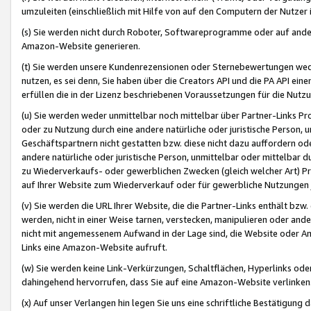
umzuleiten (einschließlich mit Hilfe von auf den Computern der Nutzer i
(s) Sie werden nicht durch Roboter, Softwareprogramme oder auf andere
Amazon-Website generieren.
(t) Sie werden unsere Kundenrezensionen oder Sternebewertungen wed
nutzen, es sei denn, Sie haben über die Creators API und die PA API e
erfüllen die in der Lizenz beschriebenen Voraussetzungen für die Nutzu
(u) Sie werden weder unmittelbar noch mittelbar über Partner-Links P
oder zu Nutzung durch eine andere natürliche oder juristische Person,
Geschäftspartnern nicht gestatten bzw. diese nicht dazu auffordern od
andere natürliche oder juristische Person, unmittelbar oder mittelbar
zu Wiederverkaufs- oder gewerblichen Zwecken (gleich welcher Art) 
auf Ihrer Website zum Wiederverkauf oder für gewerbliche Nutzungen 
(v) Sie werden die URL Ihrer Website, die die Partner-Links enthält b
werden, nicht in einer Weise tarnen, verstecken, manipulieren oder and
nicht mit angemessenem Aufwand in der Lage sind, die Website oder A
Links eine Amazon-Website aufruft.
(w) Sie werden keine Link-Verkürzungen, Schaltflächen, Hyperlinks ode
dahingehend hervorrufen, dass Sie auf eine Amazon-Website verlinken
(x) Auf unser Verlangen hin legen Sie uns eine schriftliche Bestätigung