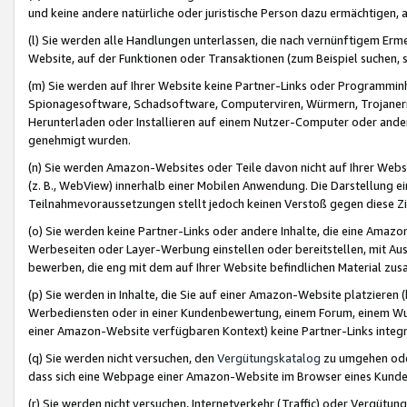
und keine andere natürliche oder juristische Person dazu ermächtigen, a
(l) Sie werden alle Handlungen unterlassen, die nach vernünftigem Erme
Website, auf der Funktionen oder Transaktionen (zum Beispiel suchen, s
(m) Sie werden auf Ihrer Website keine Partner-Links oder Programmin
Spionagesoftware, Schadsoftware, Computerviren, Würmern, Trojaner
Herunterladen oder Installieren auf einem Nutzer-Computer oder ande
genehmigt wurden.
(n) Sie werden Amazon-Websites oder Teile davon nicht auf Ihrer Websi
(z. B., WebView) innerhalb einer Mobilen Anwendung. Die Darstellung ein
Teilnahmevoraussetzungen stellt jedoch keinen Verstoß gegen diese Zif
(o) Sie werden keine Partner-Links oder andere Inhalte, die eine Am
Werbeseiten oder Layer-Werbung einstellen oder bereitstellen, mit Au
bewerben, die eng mit dem auf Ihrer Website befindlichen Material z
(p) Sie werden in Inhalte, die Sie auf einer Amazon-Website platzier
Werbediensten oder in einer Kundenbewertung, einem Forum, einem Wun
einer Amazon-Website verfügbaren Kontext) keine Partner-Links integr
(q) Sie werden nicht versuchen, den
Vergütungskatalog
zu umgehen oder
dass sich eine Webpage einer Amazon-Website im Browser eines Kunden 
(r) Sie werden nicht versuchen, Internetverkehr (Traffic) oder Vergü