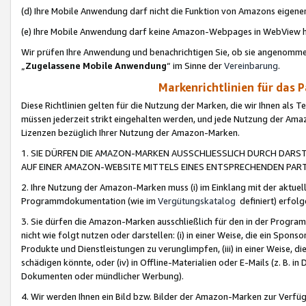
(d) Ihre Mobile Anwendung darf nicht die Funktion von Amazons eige
(e) Ihre Mobile Anwendung darf keine Amazon-Webpages in WebView 
Wir prüfen Ihre Anwendung und benachrichtigen Sie, ob sie angenomm
„
Zugelassene Mobile Anwendung
“ im Sinne der
Vereinbarung
.
Markenrichtlinien für das 
Diese Richtlinien gelten für die Nutzung der Marken, die wir Ihnen als 
müssen jederzeit strikt eingehalten werden, und jede Nutzung der Ama
Lizenzen bezüglich Ihrer Nutzung der Amazon-Marken.
1. SIE DÜRFEN DIE AMAZON-MARKEN AUSSCHLIESSLICH DURCH DARS
AUF EINER AMAZON-WEBSITE MITTELS EINES ENTSPRECHENDEN PART
2. Ihre Nutzung der Amazon-Marken muss (i) im Einklang mit der aktuells
Programmdokumentation (wie im
Vergütungskatalog
definiert) erfolg
3. Sie dürfen die Amazon-Marken ausschließlich für den in der Progr
nicht wie folgt nutzen oder darstellen: (i) in einer Weise, die ein Spo
Produkte und Dienstleistungen zu verunglimpfen, (iii) in einer Weise
schädigen könnte, oder (iv) in Offline-Materialien oder E-Mails (z. B.
Dokumenten oder mündlicher Werbung).
4. Wir werden Ihnen ein Bild bzw. Bilder der Amazon-Marken zur Verfüg