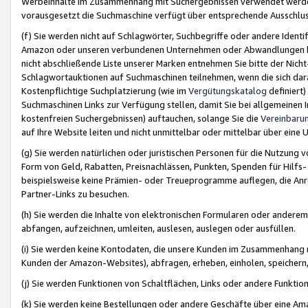
Werbeinhalte im Zusammenhang mit Suchergebnissen verwendet werden,
vorausgesetzt die Suchmaschine verfügt über entsprechende Ausschlu
(f) Sie werden nicht auf Schlagwörter, Suchbegriffe oder andere Ident
Amazon oder unseren verbundenen Unternehmen oder Abwandlungen bzw
nicht abschließende Liste unserer Marken entnehmen Sie bitte der Nich
Schlagwortauktionen auf Suchmaschinen teilnehmen, wenn die sich da
Kostenpflichtige Suchplatzierung (wie im
Vergütungskatalog
definiert
Suchmaschinen Links zur Verfügung stellen, damit Sie bei allgemeinen I
kostenfreien Suchergebnissen) auftauchen, solange Sie die
Vereinbaru
auf Ihre Website leiten und nicht unmittelbar oder mittelbar über eine
(g) Sie werden natürlichen oder juristischen Personen für die Nutzung 
Form von Geld, Rabatten, Preisnachlässen, Punkten, Spenden für Hilfs
beispielsweise keine Prämien- oder Treueprogramme auflegen, die Anrei
Partner-Links zu besuchen.
(h) Sie werden die Inhalte von elektronischen Formularen oder anderem M
abfangen, aufzeichnen, umleiten, auslesen, auslegen oder ausfüllen.
(i) Sie werden keine Kontodaten, die unsere Kunden im Zusammenhang 
Kunden der Amazon-Websites), abfragen, erheben, einholen, speichern,
(j) Sie werden Funktionen von Schaltflächen, Links oder andere Funkti
(k) Sie werden keine Bestellungen oder andere Geschäfte über eine Ama