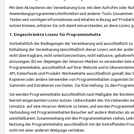
Mit dem Akzeptieren der Vereinbarung bzw. mit dem Aufrufen oder Nutz
Anwendungsprogrammierschnittstellen und anderer Tools (zusammen die
Texten und sonstigen Informationen und Inhalten in Bezug auf Produkte
nutzen können, erklären Sie sich damit einverstanden, an diese Lizenz 
1. Eingeschränkte Lizenz für Programminhalte
Vorbehaltlich der Bedingungen der Vereinbarung und ausschließlich z
Einhaltung der Vereinbarung (einschließlich dieser Lizenz und der ande
nicht übertragbare, nicht unterlizenzierbare, nicht exklusive, gebühren
anzuzeigen; (b) nur diejenigen der Amazon-Marken zu verwenden (wie in 
Programminhalte, ausschließlich auf Ihrer Website und in Übereinstimmu
API, Datenfeeds und Produkt-Werbeinhalte ausschließlich gemäß den Spe
Kopieren oder andere Verwenden von Programminhalten zugunsten Dri
Sammeln und Extrahieren von Daten. Zur Klarstellung: Zu den Program
Sie werden Programminhalte ausschließlich nach Maßgabe der Besti
hiermit eingeräumten Lizenz nutzen. Unbeschadet des Vorstehenden we
Umsätze auf eine Amazon-Website zu leiten, und werden Programminhal
Verbindung mit Programminhalten Besucher auf andere Websites als ein
unmittelbarem Zusammenhang mit den Programminhalten stehen, Links z
Nutzung der Programminhalte ausschließlich mit der betreffenden Pr
nicht mit einer anderen Webpage verlinken.