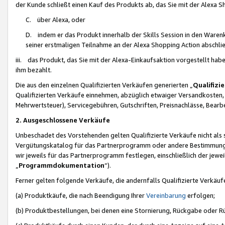
der Kunde schließt einen Kauf des Produkts ab, das Sie mit der Alexa 
C. über Alexa, oder
D. indem er das Produkt innerhalb der Skills Session in den Waren
seiner erstmaligen Teilnahme an der Alexa Shopping Action abschlie
iii. das Produkt, das Sie mit der Alexa-Einkaufsaktion vorgestellt ha
ihm bezahlt.
Die aus den einzelnen Qualifizierten Verkäufen generierten „
Qualifizi
Qualifizierten Verkäufe einnehmen, abzüglich etwaiger Versandkosten
Mehrwertsteuer), Servicegebühren, Gutschriften, Preisnachlässe, Bear
2. Ausgeschlossene Verkäufe
Unbeschadet des Vorstehenden gelten Qualifizierte Verkäufe nicht als
Vergütungskatalog für das Partnerprogramm oder andere Bestimmungen,
wir jeweils für das Partnerprogramm festlegen, einschließlich der jewe
„
Programmdokumentation
“).
Ferner gelten folgende Verkäufe, die andernfalls Qualifizierte Verkä
(a) Produktkäufe, die nach Beendigung Ihrer
Vereinbarung
erfolgen;
(b) Produktbestellungen, bei denen eine Stornierung, Rückgabe oder R