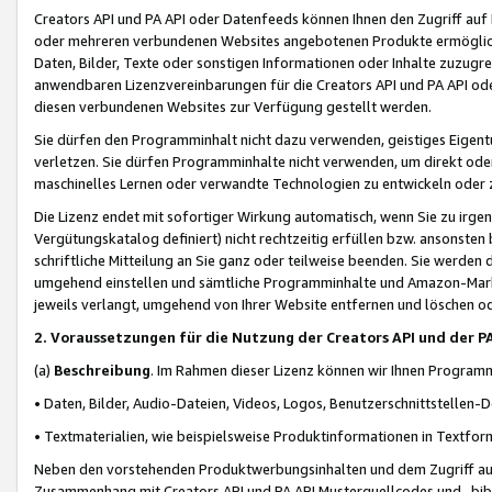
Creators API und PA API oder Datenfeeds können Ihnen den Zugriff auf D
oder mehreren verbundenen Websites angebotenen Produkte ermögliche
Daten, Bilder, Texte oder sonstigen Informationen oder Inhalte zuzugre
anwendbaren Lizenzvereinbarungen für die Creators API und PA API od
diesen verbundenen Websites zur Verfügung gestellt werden.
Sie dürfen den Programminhalt nicht dazu verwenden, geistiges Eigent
verletzen. Sie dürfen Programminhalte nicht verwenden, um direkt ode
maschinelles Lernen oder verwandte Technologien zu entwickeln oder zu
Die Lizenz endet mit sofortiger Wirkung automatisch, wenn Sie zu irg
Vergütungskatalog definiert) nicht rechtzeitig erfüllen bzw. ansonsten
schriftliche Mitteilung an Sie ganz oder teilweise beenden. Sie werden
umgehend einstellen und sämtliche Programminhalte und Amazon-Marke
jeweils verlangt, umgehend von Ihrer Website entfernen und löschen od
2. Voraussetzungen für die Nutzung der Creators API und der P
(a)
Beschreibung
. Im Rahmen dieser Lizenz können wir Ihnen Programmi
• Daten, Bilder, Audio-Dateien, Videos, Logos, Benutzerschnittstellen-
• Textmaterialien, wie beispielsweise Produktinformationen in Textfor
Neben den vorstehenden Produktwerbungsinhalten und dem Zugriff auf 
Zusammenhang mit Creators API und PA API Musterquellcodes und -bibli