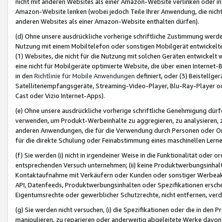
nicht mit anderen Websites als einer Amazon-Website verlinken oder i
Amazon-Website lenken (wobei jedoch Teile Ihrer Anwendung, die nich
anderen Websites als einer Amazon-Website enthalten dürfen).
(d) Ohne unsere ausdrückliche vorherige schriftliche Zustimmung werd
Nutzung mit einem Mobiltelefon oder sonstigen Mobilgerät entwickelt
(1) Websites, die nicht für die Nutzung mit solchen Geräten entwickelt
eine nicht für Mobilgeräte optimierte Website, die über einen Interne
in den
Richtlinie für Mobile Anwendungen
definiert, oder (3) Beistellge
Satellitenempfangsgeräte, Streaming-Video-Player, Blu-Ray-Player ode
Cast oder Vizio Internet-Apps).
(e) Ohne unsere ausdrückliche vorherige schriftliche Genehmigung dürfe
verwenden, um Produkt-Werbeinhalte zu aggregieren, zu analysieren, 
anderen Anwendungen, die für die Verwendung durch Personen oder Or
für die direkte Schulung oder Feinabstimmung eines maschinellen Lern
(f) Sie werden (i) nicht in irgendeiner Weise in die Funktionalität ode
entsprechenden Versuch unternehmen; (ii) keine Produktwerbungsinha
Kontaktaufnahme mit Verkäufern oder Kunden oder sonstiger Werbeaktiv
API, Datenfeeds, Produktwerbungsinhalten oder Spezifikationen erschei
Eigentumsrechte oder gewerblicher Schutzrechte, nicht entfernen, verd
(g) Sie werden nicht versuchen, (i) die Spezifikationen oder die in de
manipulieren, zu reparieren oder anderweitig abgeleitete Werke davon z