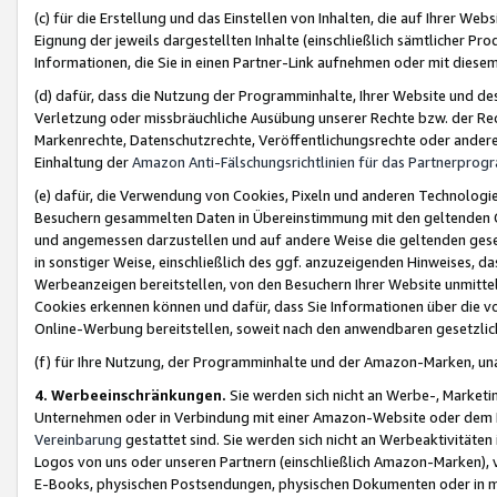
(c) für die Erstellung und das Einstellen von Inhalten, die auf Ihrer We
Eignung der jeweils dargestellten Inhalte (einschließlich sämtlicher 
Informationen, die Sie in einen Partner-Link aufnehmen oder mit diese
(d) dafür, dass die Nutzung der Programminhalte, Ihrer Website und des 
Verletzung oder missbräuchliche Ausübung unserer Rechte bzw. der Recht
Markenrechte, Datenschutzrechte, Veröffentlichungsrechte oder anderer
Einhaltung der
Amazon Anti-Fälschungsrichtlinien für das Partnerpro
(e) dafür, die Verwendung von Cookies, Pixeln und anderen Technologien
Besuchern gesammelten Daten in Übereinstimmung mit den geltenden Ge
und angemessen darzustellen und auf andere Weise die geltenden geset
in sonstiger Weise, einschließlich des ggf. anzuzeigenden Hinweises, d
Werbeanzeigen bereitstellen, von den Besuchern Ihrer Website unmitte
Cookies erkennen können und dafür, dass Sie Informationen über die v
Online-Werbung bereitstellen, soweit nach den anwendbaren gesetzlic
(f) für Ihre Nutzung, der Programminhalte und der Amazon-Marken, u
4. Werbeeinschränkungen.
Sie werden sich nicht an Werbe-, Market
Unternehmen oder in Verbindung mit einer Amazon-Website oder dem Pa
Vereinbarung
gestattet sind. Sie werden sich nicht an Werbeaktivitäten
Logos von uns oder unseren Partnern (einschließlich Amazon-Marken), 
E-Books, physischen Postsendungen, physischen Dokumenten oder in 