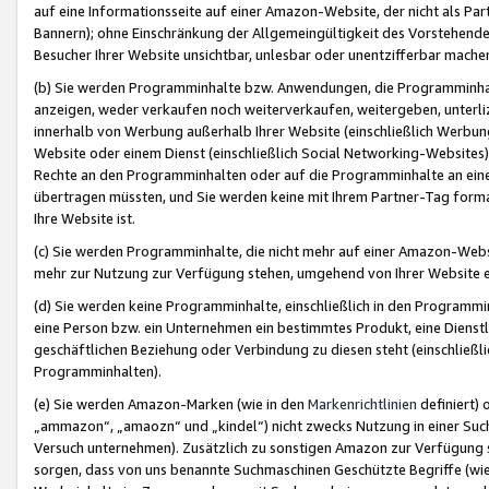
auf eine Informationsseite auf einer Amazon-Website, der nicht als Part
Bannern); ohne Einschränkung der Allgemeingültigkeit des Vorstehende
Besucher Ihrer Website unsichtbar, unlesbar oder unentzifferbar mache
(b) Sie werden Programminhalte bzw. Anwendungen, die Programminhalt
anzeigen, weder verkaufen noch weiterverkaufen, weitergeben, unterli
innerhalb von Werbung außerhalb Ihrer Website (einschließlich Werbun
Website oder einem Dienst (einschließlich Social Networking-Website
Rechte an den Programminhalten oder auf die Programminhalte an eine a
übertragen müssten, und Sie werden keine mit Ihrem Partner-Tag formati
Ihre Website ist.
(c) Sie werden Programminhalte, die nicht mehr auf einer Amazon-Websit
mehr zur Nutzung zur Verfügung stehen, umgehend von Ihrer Website e
(d) Sie werden keine Programminhalte, einschließlich in den Programmin
eine Person bzw. ein Unternehmen ein bestimmtes Produkt, eine Dienstle
geschäftlichen Beziehung oder Verbindung zu diesen steht (einschließli
Programminhalten).
(e) Sie werden Amazon-Marken (wie in den
Markenrichtlinien
definiert) 
„ammazon“, „amaozn“ und „kindel“) nicht zwecks Nutzung in einer Suc
Versuch unternehmen). Zusätzlich zu sonstigen Amazon zur Verfügung 
sorgen, dass von uns benannte Suchmaschinen Geschützte Begriffe (wie 