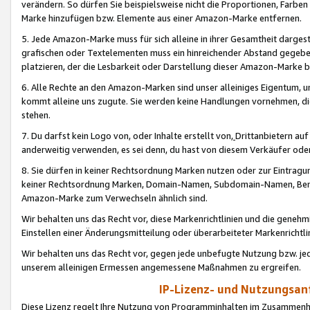
verändern. So dürfen Sie beispielsweise nicht die Proportionen, Farb
Marke hinzufügen bzw. Elemente aus einer Amazon-Marke entfernen.
5. Jede Amazon-Marke muss für sich alleine in ihrer Gesamtheit darge
grafischen oder Textelementen muss ein hinreichender Abstand gegebe
platzieren, der die Lesbarkeit oder Darstellung dieser Amazon-Marke b
6. Alle Rechte an den Amazon-Marken sind unser alleiniges Eigentum, 
kommt alleine uns zugute. Sie werden keine Handlungen vornehmen, 
stehen.
7. Du darfst kein Logo von, oder Inhalte erstellt von,
Drittanbietern au
anderweitig verwenden, es sei denn, du hast von diesem Verkäufer oder
8. Sie dürfen in keiner Rechtsordnung Marken nutzen oder zur Eintragu
keiner Rechtsordnung Marken, Domain-Namen, Subdomain-Namen, Benu
Amazon-Marke zum Verwechseln ähnlich sind.
Wir behalten uns das Recht vor, diese Markenrichtlinien und die gene
Einstellen einer Änderungsmitteilung oder überarbeiteter Markenricht
Wir behalten uns das Recht vor, gegen jede unbefugte Nutzung bzw. jede 
unserem alleinigen Ermessen angemessene Maßnahmen zu ergreifen.
IP-Lizenz- und Nutzungsan
Diese Lizenz regelt Ihre Nutzung von Programminhalten im Zusammen