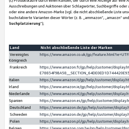
(c) Produktkäufe durch einen Kunden, der durch eine Anzeige auf eine 
Ausschreibungen und Auktionen über Schlagwörter, Suchbegriffe oder 
oder eine andere Amazon-Marke (vgl. die nicht abschließende Liste un
buchstabierte Varianten dieser Wörter (z. B. „ammazon“, „amaozn“ und „
Suchplatzierung
”);
Land
Nicht abschließende Liste der Marken
Vereinigtes
https://www.amazon.co.uk/gp/feature.html?ie=U
Königreich
Frankreich
https://www.amazon.fr/gp/help/customer/displa
E78834F9BA58__SECTION_64DE0ED1D744420E9
Italien
https://www.amazon.it/gp/help/customer/display
Irland
https://www.amazon.ie/gp/help/customer/displa
Niederlande
https://www.amazon.nl/gp/help/customer/display
Spanien
https://www.amazon.es/gp/help/customer/display
Deutschland
https://www.amazon.de/gp/help/customer/displa
Schweden
https://www.amazon.de/gp/help/customer/displa
Polen
https://www.amazon.pl/gp/help/customer/display
Belgien
https://www.amazon.com.be/gp/help/customer/d