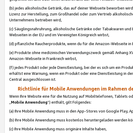
(b) jedes alkoholische Getränk, das auf deiner Webseite beworben wird
Lizenz zur Herstellung, zum Großhandel oder zum Vertrieb alkoholisch
Unternehmens betrieben wird,
(c) Säuglingsnahruhrung, alkoholische Getränke oder Tabakwaren und E
Webseiten in der EU und im Vereinigten Königreich wirbst,
(d) pflanzliche Raucherprodukte, wenn du für die Amazon-Webseite in B
(e) Produkte ohne medizinischen Verwendungszweck gemäß Anhang XVI 
Amazon-Webseite in Frankreich wirbst,
(f) jedes Produkt oder jede Dienstleistung, bei der es sich um ein Prod
erhältst eine Warnung, wenn ein Produkt oder eine Dienstleistung in de
Central ausgeschlossen ist.
Richtlinie für Mobile Anwendungen im Rahmen de
Wenn Ihre Website eine für die Nutzung auf Mobiltelefonen, Tablets 
„
Mobile Anwendung
“) enthält, gilt Folgendes:
(a) Ihre Mobile Anwendung muss in den App-Stores von Google Play, A
(b) Ihre Mobile Anwendung muss kostenlos heruntergeladen werden könn
(c) Ihre Mobile Anwendung muss originäre Inhalte haben,