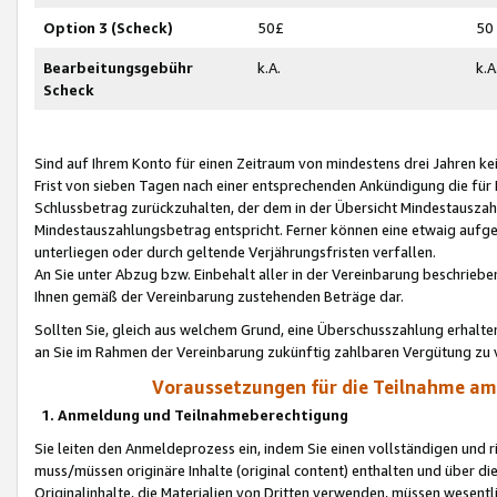
Option 3 (Scheck)
50£
50
Bearbeitungsgebühr
k.A.
k.A
Scheck
Sind auf Ihrem Konto für einen Zeitraum von mindestens drei Jahren kein
Frist von sieben Tagen nach einer entsprechenden Ankündigung die für
Schlussbetrag zurückzuhalten, der dem in der Übersicht Mindestausz
Mindestauszahlungsbetrag entspricht. Ferner können eine etwaig aufg
unterliegen oder durch geltende Verjährungsfristen verfallen.
An Sie unter Abzug bzw. Einbehalt aller in der Vereinbarung beschrieb
Ihnen gemäß der Vereinbarung zustehenden Beträge dar.
Sollten Sie, gleich aus welchem Grund, eine Überschusszahlung erhalte
an Sie im Rahmen der Vereinbarung zukünftig zahlbaren Vergütung zu 
Voraussetzungen für die Teilnahme a
1. Anmeldung und Teilnahmeberechtigung
Sie leiten den Anmeldeprozess ein, indem Sie einen vollständigen und 
muss/müssen originäre Inhalte (original content) enthalten und über d
Originalinhalte, die Materialien von Dritten verwenden, müssen wese