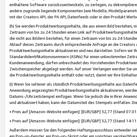
enthaltene Software zurückzuentwickeln, zu zerlegen, zu dekompilier
andere zugrunde liegende Komponenten (wie Modelle, Modellparameter
mit der Creators API, der PA API, Datenfeeds oder in den Produkt Werb
(h) Sie werden Produktwerbungsinhalte, die aus einem Bild bestehen, ni
Zeitraum von bis zu 24 Stunden einen Link auf Produktwerbungsinhalte
die nicht aus Bildern bestehen, für einen Zeitraum von bis zu 24 Stund
Ablauf dieses Zeitraums durch entsprechende Anfrage an die Creators 
Produktwerbungsinhalte aktualisieren und neu darstellen. Sofern wir Ih
Standardidentifikationsnummern (ASINs) für einen unbestimmten Zeitra
Kundenanwendung, dürfen unbeschadet des Vorstehenden Produktwerbu
Zwischenspeicher abgelegt werden. Auf unser Verlangen werden Sie un
die Produktwerbungsinhalte enthält oder nutzt, damit wir Ihre Einhalt
(i) Wenn Sie seltener als stündlich Produktwerbungsinhalte aus Datenfe
Anwendung angezeigten Produktwerbungsinhalte aktualisieren, werden 
Datums-/Uhrzeitstempel einfügen. Wenn Sie jedoch die in Ihrer Anwe
und aktualisiert haben, kann der Datumsteil des Stempels entfallen. Dies
• Preis auf [Amazon-Website einfügen]: [EUR/GBP] 32,77 (Stand 07.01.
• Preis auf [Amazon-Website einfügen]: [EUR/GBP] 32,77 (Stand 14:11 
Außerdem müssen Sie den folgenden Haftungsausschluss entweder neb
ein Pop-up-Fenster, ein Pop-up-Skript oder ein sonstiges vergleichba