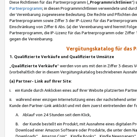
Diese Richtlinien für das Partnerprogramm („
Programmrichtlinien
“)
Partnerprogramm
; in diesen Programmrichtlinien verwendete und durch
der Vereinbarung zugewiesene Bedeutung. Die Rechte und Pflichten de
Partnerprogramm sowie Ziffer 3 der IP-Lizenz für das Partnerprogram
Einschränkung von Ziffer 6 Abs. (a) der Vereinbarung wird hiermit Fol
Partnerprogramm, die IP-Lizenz für das Partnerprogramm oder Ziffer 1
gegen die Vereinbarung.
Vergütungskatalog für das 
1. Qualifizierte Verkäufe und Qualifizierte Umsätze
„
Qualifizierte Verkäufe
“ werden von uns mit den in Ziffer 3 diese
(vorbehaltlich der in diesem Vergütungskatalog beschriebenen Ausnah
(a) Partner- Link auf Ihrer Site
:
i. ein Kunde durch Anklicken eines auf Ihrer Website platzierten Part
ii. während einer einzigen Internetsitzung eines der nachstehend unter (i)
Kunde den Partner-Link anklickt und mit dem zuerst eintretenden der f
A. Ablauf von 24 Stunden seit dem Klick,
B. der Kunde bestellt ein Produkt, mit Ausnahme eines digitalen P
Download einer Amazon Software oder Produkte, die unter dem N
Downloads“, „Amazon Coin“, „Kindle Books“, „Kindle Newspapers“, „