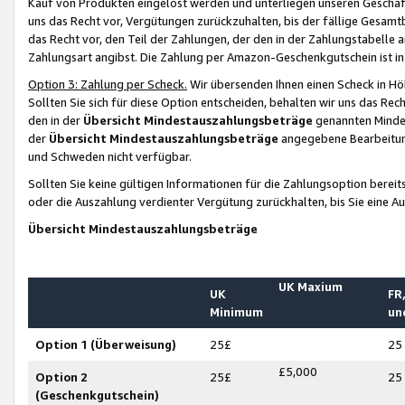
Kauf von Produkten eingelöst werden und unterliegen unseren Geschäf
uns das Recht vor, Vergütungen zurückzuhalten, bis der fällige Gesamt
das Recht vor, den Teil der Zahlungen, der den in der Zahlungstabelle 
Zahlungsart angibst. Die Zahlung per Amazon-Geschenkgutschein ist in
Option 3: Zahlung per Scheck.
Wir übersenden Ihnen einen Scheck in Höh
Sollten Sie sich für diese Option entscheiden, behalten wir uns das Rec
den in der
Übersicht Mindestauszahlungsbeträge
genannten Mindest
der
Übersicht Mindestauszahlungsbeträge
angegebene Bearbeitung
und Schweden nicht verfügbar.
Sollten Sie keine gültigen Informationen für die Zahlungsoption bereit
oder die Auszahlung verdienter Vergütung zurückhalten, bis Sie eine A
Übersicht Mindestauszahlungsbeträge
UK Maxium
UK
FR,
Minimum
un
Option 1 (Überweisung)
25£
25
£5,000
Option 2
25£
25
(Geschenkgutschein)