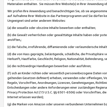
Materialien enthalten. Sie müssen Ihre Website(s) in Ihrer Anwendung ide
Wir prüfen Ihre Anwendung und benachrichtigen Sie, ob sie angenommen
auf Aufnahme Ihrer Website in das Partnerprogramm und Sie dürfen kei
Ungeeignet sind unter anderem Websites:
(a) die sexuelle oder obszöne Inhalte bewerben oder enthalten;
(b) die Gewalt verherrlichen oder gewalttätige Inhalte haben oder pot
anstiften,;
(c) die falsche, irreführende, diffamierende oder verleumderische Inha
(d) die von Hass geprägte, belästigende, schädliche, die Privatsphäre v
Herkunft, Hautfarbe, Geschlecht, Religion, Nationalität, Behinderung, 
(e) die rechtswidrige Handlungen bewerben oder ausführen;
(f) sich an Kinder richten oder wissentlich personenbezogene Daten vo
geltenden Gesetzen definiert) erheben, verwenden oder offenlegen, Vo
Regeln, Vorschriften, Anordnungen, Lizenzen, Genehmigungen, Richtlini
Entscheidungen oder andere Anforderungen einer zuständigen Regierung
Privacy Protection Act (15 U.S.C. §§ 6501-6506) oder Vorschriften, di
Internet erlassen wurden);
(g) die Marken von Amazon oder unseren verbundenen Unternehmen b