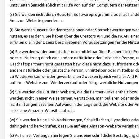
umzuleiten (einschließlich mit Hilfe von auf den Computern der Nutzer i
(s) Sie werden nicht durch Roboter, Softwareprogramme oder auf andere
Amazon-Website generieren.
(t) Sie werden unsere Kundenrezensionen oder Sternebewertungen wed
nutzen, es sei denn, Sie haben über die Creators API und die PA API e
erfüllen die in der Lizenz beschriebenen Voraussetzungen für die Nutzu
(u) Sie werden weder unmittelbar noch mittelbar über Partner-Links P
oder zu Nutzung durch eine andere natürliche oder juristische Person,
Geschäftspartnern nicht gestatten bzw. diese nicht dazu auffordern od
andere natürliche oder juristische Person, unmittelbar oder mittelbar
zu Wiederverkaufs- oder gewerblichen Zwecken (gleich welcher Art) 
auf Ihrer Website zum Wiederverkauf oder für gewerbliche Nutzungen 
(v) Sie werden die URL Ihrer Website, die die Partner-Links enthält b
werden, nicht in einer Weise tarnen, verstecken, manipulieren oder and
nicht mit angemessenem Aufwand in der Lage sind, die Website oder A
Links eine Amazon-Website aufruft.
(w) Sie werden keine Link-Verkürzungen, Schaltflächen, Hyperlinks ode
dahingehend hervorrufen, dass Sie auf eine Amazon-Website verlinken
(x) Auf unser Verlangen hin legen Sie uns eine schriftliche Bestätigung