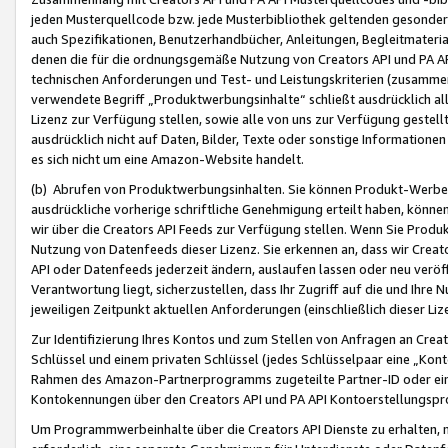
jeden Musterquellcode bzw. jede Musterbibliothek geltenden gesonder
auch Spezifikationen, Benutzerhandbücher, Anleitungen, Begleitmaterial
denen die für die ordnungsgemäße Nutzung von Creators API und PA A
technischen Anforderungen und Test- und Leistungskriterien (zusammen
verwendete Begriff „Produktwerbungsinhalte“ schließt ausdrücklich al
Lizenz zur Verfügung stellen, sowie alle von uns zur Verfügung gestel
ausdrücklich nicht auf Daten, Bilder, Texte oder sonstige Informatione
es sich nicht um eine Amazon-Website handelt.
(b) Abrufen von Produktwerbungsinhalten. Sie können Produkt-Werbein
ausdrückliche vorherige schriftliche Genehmigung erteilt haben, könn
wir über die Creators API Feeds zur Verfügung stellen. Wenn Sie Produk
Nutzung von Datenfeeds dieser Lizenz. Sie erkennen an, dass wir Creat
API oder Datenfeeds jederzeit ändern, auslaufen lassen oder neu veröffe
Verantwortung liegt, sicherzustellen, dass Ihr Zugriff auf die und Ihr
jeweiligen Zeitpunkt aktuellen Anforderungen (einschließlich dieser Liz
Zur Identifizierung Ihres Kontos und zum Stellen von Anfragen an Crea
Schlüssel und einem privaten Schlüssel (jedes Schlüsselpaar eine „Kon
Rahmen des Amazon-Partnerprogramms zugeteilte Partner-ID oder ein
Kontokennungen über den Creators API und PA API Kontoerstellungspro
Um Programmwerbeinhalte über die Creators API Dienste zu erhalten, m