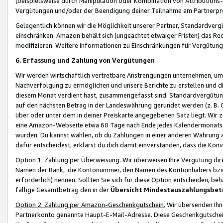
(beispielsweise durch Manipulation oder Kombination von Attributions-
Vergütungen und/oder der Beendigung deiner Teilnahme am Partnerp
Gelegentlich können wir die Möglichkeit unserer Partner, Standardv
einschränken. Amazon behält sich (ungeachtet etwaiger Fristen) das Re
modifizieren. Weitere Informationen zu Einschränkungen für Vergütung
6. Erfassung und Zahlung von Vergütungen
Wir werden wirtschaftlich vertretbare Anstrengungen unternehmen, um 
Nachverfolgung zu ermöglichen und unsere Berichte zu erstellen und di
diesem Monat verdient hast, zusammengefasst sind. Standardvergütung
auf den nächsten Betrag in der Landeswährung gerundet werden (z. B. C
über oder unter dem in deiner Preiskarte angegebenen Satz liegt. Wir
eine Amazon-Webseite etwa 60 Tage nach Ende jedes Kalendermonats, i
wurden. Du kannst wählen, ob du Zahlungen in einer anderen Währung
dafür entscheidest, erklärst du dich damit einverstanden, dass die K
Option 1: Zahlung per Überweisung.
Wir überweisen Ihre Vergütung dir
Namen der Bank, die Kontonummer, den Namen des Kontoinhabers bzw. a
erforderlich) nennen. Sollten Sie sich für diese Option entscheiden, be
fällige Gesamtbetrag den in der
Übersicht Mindestauszahlungsbet
Option 2: Zahlung per Amazon-Geschenkgutschein.
Wir übersenden Ihne
Partnerkonto genannte Haupt-E-Mail-Adresse. Diese Geschenkgutschei