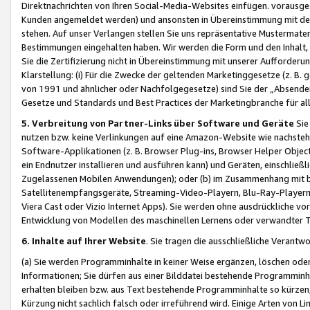
Direktnachrichten von Ihren Social-Media-Websites einfügen. vorausg
Kunden angemeldet werden) und ansonsten in Übereinstimmung mit der
stehen. Auf unser Verlangen stellen Sie uns repräsentative Mustermater
Bestimmungen eingehalten haben. Wir werden die Form und den Inhalt, di
Sie die Zertifizierung nicht in Übereinstimmung mit unserer Aufforderu
Klarstellung: (i) Für die Zwecke der geltenden Marketinggesetze (z. 
von 1991 und ähnlicher oder Nachfolgegesetze) sind Sie der „Absender“ j
Gesetze und Standards und Best Practices der Marketingbranche für 
5. Verbreitung von Partner-Links über Software und Geräte
Sie
nutzen bzw. keine Verlinkungen auf eine Amazon-Website wie nachsteh
Software-Applikationen (z. B. Browser Plug-ins, Browser Helper Objec
ein Endnutzer installieren und ausführen kann) und Geräten, einschlie
Zugelassenen Mobilen Anwendungen); oder (b) im Zusammenhang mit bzw.
Satellitenempfangsgeräte, Streaming-Video-Playern, Blu-Ray-Playern 
Viera Cast oder Vizio Internet Apps). Sie werden ohne ausdrückliche v
Entwicklung von Modellen des maschinellen Lernens oder verwandter 
6. Inhalte auf Ihrer Website
. Sie tragen die ausschließliche Verantwo
(a) Sie werden Programminhalte in keiner Weise ergänzen, löschen oder
Informationen; Sie dürfen aus einer Bilddatei bestehende Programminhal
erhalten bleiben bzw. aus Text bestehende Programminhalte so kürzen, 
Kürzung nicht sachlich falsch oder irreführend wird. Einige Arten von L