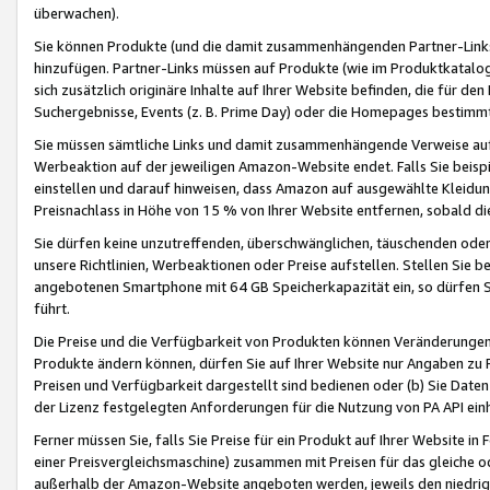
überwachen).
Sie können Produkte (und die damit zusammenhängenden Partner-Links)
hinzufügen. Partner-Links müssen auf Produkte (wie im Produktkatalog de
sich zusätzlich originäre Inhalte auf Ihrer Website befinden, die für 
Suchergebnisse, Events (z. B. Prime Day) oder die Homepages bestimmte
Sie müssen sämtliche Links und damit zusammenhängende Verweise auf z
Werbeaktion auf der jeweiligen Amazon-Website endet. Falls Sie beisp
einstellen und darauf hinweisen, dass Amazon auf ausgewählte Kleidun
Preisnachlass in Höhe von 15 % von Ihrer Website entfernen, sobald di
Sie dürfen keine unzutreffenden, überschwänglichen, täuschenden od
unsere Richtlinien, Werbeaktionen oder Preise aufstellen. Stellen Sie 
angebotenen Smartphone mit 64 GB Speicherkapazität ein, so dürfen S
führt.
Die Preise und die Verfügbarkeit von Produkten können Veränderungen 
Produkte ändern können, dürfen Sie auf Ihrer Website nur Angaben zu P
Preisen und Verfügbarkeit dargestellt sind bedienen oder (b) Sie Daten
der Lizenz festgelegten Anforderungen für die Nutzung von PA API einh
Ferner müssen Sie, falls Sie Preise für ein Produkt auf Ihrer Website in 
einer Preisvergleichsmaschine) zusammen mit Preisen für das gleiche o
außerhalb der Amazon-Website angeboten werden, jeweils den niedrigst