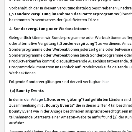
Vorbehaltlich der in diesem Vergütungskatalog beschriebenen Einschr
(„
Standardvergütung im Rahmen des Partnerprogramms
“) besc
bestimmten Prozentsatzes der Qualifizierten Erlöse.
4. Sondervergütung oder Werbeaktionen
Gelegentlich können wir Sonderprogramme oder Werbeaktionen auflegen,
oder alternative Vergütung („
Sondervergütung
”) zu verdienen. Amazo
Sonderprogramme oder Werbeaktionen jederzeit ganz oder teilweise einz
Sonderprogramme oder Werbeaktionen (auch Sonderprogramme oder We
Produktverkäufen kommt) disqualifizierende Ausschlusstatbestände, di
Programmdokumentation im Hinblick auf Produktverkäufe geltende E
Werbeaktionen.
Folgende Sondervergütungen sind derzeit verfügbar:
hier
.
(a) Bounty Events
In den in der
Anlage
(„
Sondervergütung
“) aufgeführten Ländern sind
Zusammenhang mit „
Bounty Events
“ die in dieser Ziffer 4 (a) besch
Bounty Event wie in der Anlage beschrieben anspruchsberechtigt sein mu
teilnehmende Startseite einer Amazon-Website aufruft und (2) der Kun
ausführt.
Amazon zahlt keine Sondervergütung, wenn das zugrundeliegende Boun