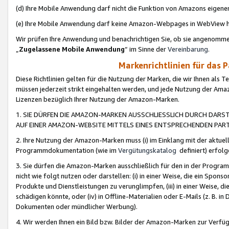
(d) Ihre Mobile Anwendung darf nicht die Funktion von Amazons eige
(e) Ihre Mobile Anwendung darf keine Amazon-Webpages in WebView 
Wir prüfen Ihre Anwendung und benachrichtigen Sie, ob sie angenomm
„
Zugelassene Mobile Anwendung
“ im Sinne der
Vereinbarung
.
Markenrichtlinien für das 
Diese Richtlinien gelten für die Nutzung der Marken, die wir Ihnen als 
müssen jederzeit strikt eingehalten werden, und jede Nutzung der Ama
Lizenzen bezüglich Ihrer Nutzung der Amazon-Marken.
1. SIE DÜRFEN DIE AMAZON-MARKEN AUSSCHLIESSLICH DURCH DARS
AUF EINER AMAZON-WEBSITE MITTELS EINES ENTSPRECHENDEN PART
2. Ihre Nutzung der Amazon-Marken muss (i) im Einklang mit der aktuells
Programmdokumentation (wie im
Vergütungskatalog
definiert) erfolg
3. Sie dürfen die Amazon-Marken ausschließlich für den in der Progr
nicht wie folgt nutzen oder darstellen: (i) in einer Weise, die ein Spo
Produkte und Dienstleistungen zu verunglimpfen, (iii) in einer Weise
schädigen könnte, oder (iv) in Offline-Materialien oder E-Mails (z. B.
Dokumenten oder mündlicher Werbung).
4. Wir werden Ihnen ein Bild bzw. Bilder der Amazon-Marken zur Verfüg