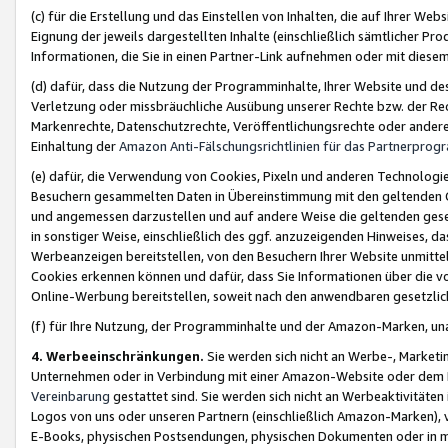
(c) für die Erstellung und das Einstellen von Inhalten, die auf Ihrer We
Eignung der jeweils dargestellten Inhalte (einschließlich sämtlicher 
Informationen, die Sie in einen Partner-Link aufnehmen oder mit diese
(d) dafür, dass die Nutzung der Programminhalte, Ihrer Website und des 
Verletzung oder missbräuchliche Ausübung unserer Rechte bzw. der Recht
Markenrechte, Datenschutzrechte, Veröffentlichungsrechte oder anderer
Einhaltung der
Amazon Anti-Fälschungsrichtlinien für das Partnerpro
(e) dafür, die Verwendung von Cookies, Pixeln und anderen Technologien
Besuchern gesammelten Daten in Übereinstimmung mit den geltenden Ge
und angemessen darzustellen und auf andere Weise die geltenden geset
in sonstiger Weise, einschließlich des ggf. anzuzeigenden Hinweises, d
Werbeanzeigen bereitstellen, von den Besuchern Ihrer Website unmitte
Cookies erkennen können und dafür, dass Sie Informationen über die v
Online-Werbung bereitstellen, soweit nach den anwendbaren gesetzlic
(f) für Ihre Nutzung, der Programminhalte und der Amazon-Marken, u
4. Werbeeinschränkungen.
Sie werden sich nicht an Werbe-, Market
Unternehmen oder in Verbindung mit einer Amazon-Website oder dem Pa
Vereinbarung
gestattet sind. Sie werden sich nicht an Werbeaktivitäten
Logos von uns oder unseren Partnern (einschließlich Amazon-Marken), 
E-Books, physischen Postsendungen, physischen Dokumenten oder in 