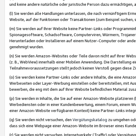
und keine andere natürliche oder juristische Person dazu ermächtigen, a
(l) Sie werden alle Handlungen unterlassen, die nach vernünftigem Erme
Website, auf der Funktionen oder Transaktionen (zum Beispiel suchen, s
(m) Sie werden auf Ihrer Website keine Partner-Links oder Programmin
Spionagesoftware, Schadsoftware, Computerviren, Würmern, Trojaner
Herunterladen oder Installieren auf einem Nutzer-Computer oder ande
genehmigt wurden.
(n) Sie werden Amazon-Websites oder Teile davon nicht auf Ihrer Websi
(z. B., WebView) innerhalb einer Mobilen Anwendung. Die Darstellung ein
Teilnahmevoraussetzungen stellt jedoch keinen Verstoß gegen diese Zif
(o) Sie werden keine Partner-Links oder andere Inhalte, die eine Am
Werbeseiten oder Layer-Werbung einstellen oder bereitstellen, mit Au
bewerben, die eng mit dem auf Ihrer Website befindlichen Material z
(p) Sie werden in Inhalte, die Sie auf einer Amazon-Website platzier
Werbediensten oder in einer Kundenbewertung, einem Forum, einem Wun
einer Amazon-Website verfügbaren Kontext) keine Partner-Links integr
(q) Sie werden nicht versuchen, den
Vergütungskatalog
zu umgehen oder
dass sich eine Webpage einer Amazon-Website im Browser eines Kunden 
(r) Sie werden nicht versuchen, Internetverkehr (Traffic) oder Vergü