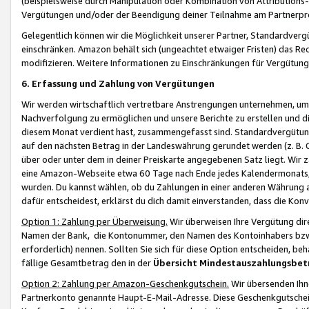
(beispielsweise durch Manipulation oder Kombination von Attributions-
Vergütungen und/oder der Beendigung deiner Teilnahme am Partnerp
Gelegentlich können wir die Möglichkeit unserer Partner, Standardv
einschränken. Amazon behält sich (ungeachtet etwaiger Fristen) das Re
modifizieren. Weitere Informationen zu Einschränkungen für Vergütung
6. Erfassung und Zahlung von Vergütungen
Wir werden wirtschaftlich vertretbare Anstrengungen unternehmen, um 
Nachverfolgung zu ermöglichen und unsere Berichte zu erstellen und di
diesem Monat verdient hast, zusammengefasst sind. Standardvergütung
auf den nächsten Betrag in der Landeswährung gerundet werden (z. B. C
über oder unter dem in deiner Preiskarte angegebenen Satz liegt. Wir
eine Amazon-Webseite etwa 60 Tage nach Ende jedes Kalendermonats, i
wurden. Du kannst wählen, ob du Zahlungen in einer anderen Währung
dafür entscheidest, erklärst du dich damit einverstanden, dass die K
Option 1: Zahlung per Überweisung.
Wir überweisen Ihre Vergütung dir
Namen der Bank, die Kontonummer, den Namen des Kontoinhabers bzw. a
erforderlich) nennen. Sollten Sie sich für diese Option entscheiden, be
fällige Gesamtbetrag den in der
Übersicht Mindestauszahlungsbet
Option 2: Zahlung per Amazon-Geschenkgutschein.
Wir übersenden Ihne
Partnerkonto genannte Haupt-E-Mail-Adresse. Diese Geschenkgutschei