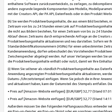
enthaltene Software zurückzuentwickeln, zu zerlegen, zu dekompilier
andere zugrunde liegende Komponenten (wie Modelle, Modellparameter
mit der Creators API, der PA API, Datenfeeds oder in den Produkt Werb
(h) Sie werden Produktwerbungsinhalte, die aus einem Bild bestehen, ni
Zeitraum von bis zu 24 Stunden einen Link auf Produktwerbungsinhalte
die nicht aus Bildern bestehen, für einen Zeitraum von bis zu 24 Stund
Ablauf dieses Zeitraums durch entsprechende Anfrage an die Creators 
Produktwerbungsinhalte aktualisieren und neu darstellen. Sofern wir Ih
Standardidentifikationsnummern (ASINs) für einen unbestimmten Zeitra
Kundenanwendung, dürfen unbeschadet des Vorstehenden Produktwerbu
Zwischenspeicher abgelegt werden. Auf unser Verlangen werden Sie un
die Produktwerbungsinhalte enthält oder nutzt, damit wir Ihre Einhalt
(i) Wenn Sie seltener als stündlich Produktwerbungsinhalte aus Datenfe
Anwendung angezeigten Produktwerbungsinhalte aktualisieren, werden 
Datums-/Uhrzeitstempel einfügen. Wenn Sie jedoch die in Ihrer Anwe
und aktualisiert haben, kann der Datumsteil des Stempels entfallen. Dies
• Preis auf [Amazon-Website einfügen]: [EUR/GBP] 32,77 (Stand 07.01.
• Preis auf [Amazon-Website einfügen]: [EUR/GBP] 32,77 (Stand 14:11 
Außerdem müssen Sie den folgenden Haftungsausschluss entweder neb
ein Pop-up-Fenster, ein Pop-up-Skript oder ein sonstiges vergleichba