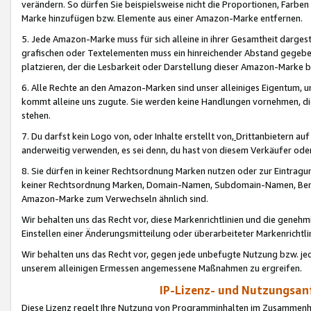
verändern. So dürfen Sie beispielsweise nicht die Proportionen, Farb
Marke hinzufügen bzw. Elemente aus einer Amazon-Marke entfernen.
5. Jede Amazon-Marke muss für sich alleine in ihrer Gesamtheit darge
grafischen oder Textelementen muss ein hinreichender Abstand gegebe
platzieren, der die Lesbarkeit oder Darstellung dieser Amazon-Marke b
6. Alle Rechte an den Amazon-Marken sind unser alleiniges Eigentum, 
kommt alleine uns zugute. Sie werden keine Handlungen vornehmen, 
stehen.
7. Du darfst kein Logo von, oder Inhalte erstellt von,
Drittanbietern au
anderweitig verwenden, es sei denn, du hast von diesem Verkäufer oder
8. Sie dürfen in keiner Rechtsordnung Marken nutzen oder zur Eintragu
keiner Rechtsordnung Marken, Domain-Namen, Subdomain-Namen, Benu
Amazon-Marke zum Verwechseln ähnlich sind.
Wir behalten uns das Recht vor, diese Markenrichtlinien und die gene
Einstellen einer Änderungsmitteilung oder überarbeiteter Markenricht
Wir behalten uns das Recht vor, gegen jede unbefugte Nutzung bzw. jede 
unserem alleinigen Ermessen angemessene Maßnahmen zu ergreifen.
IP-Lizenz- und Nutzungsan
Diese Lizenz regelt Ihre Nutzung von Programminhalten im Zusammen