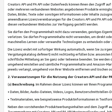
Creators API und PA API oder Datenfeeds können Ihnen den Zugriff auf D
oder mehreren verbundenen Websites angebotenen Produkte ermögliche
Daten, Bilder, Texte oder sonstigen Informationen oder Inhalte zuzugre
anwendbaren Lizenzvereinbarungen für die Creators API und PA API od
diesen verbundenen Websites zur Verfügung gestellt werden.
Sie dürfen den Programminhalt nicht dazu verwenden, geistiges Eigent
verletzen. Sie dürfen Programminhalte nicht verwenden, um direkt ode
maschinelles Lernen oder verwandte Technologien zu entwickeln oder zu
Die Lizenz endet mit sofortiger Wirkung automatisch, wenn Sie zu irg
Vergütungskatalog definiert) nicht rechtzeitig erfüllen bzw. ansonsten
schriftliche Mitteilung an Sie ganz oder teilweise beenden. Sie werden
umgehend einstellen und sämtliche Programminhalte und Amazon-Marke
jeweils verlangt, umgehend von Ihrer Website entfernen und löschen od
2. Voraussetzungen für die Nutzung der Creators API und der P
(a)
Beschreibung
. Im Rahmen dieser Lizenz können wir Ihnen Programmi
• Daten, Bilder, Audio-Dateien, Videos, Logos, Benutzerschnittstellen-
• Textmaterialien, wie beispielsweise Produktinformationen in Textfor
Neben den vorstehenden Produktwerbungsinhalten und dem Zugriff auf 
Zusammenhang mit Creators API und PA API Musterquellcodes und -bibli