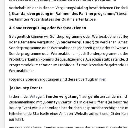
Vorbehaltlich der in diesem Vergütungskatalog beschriebenen Einschr
(„
Standardvergütung im Rahmen des Partnerprogramms
“) besc
bestimmten Prozentsatzes der Qualifizierten Erlöse.
4. Sondervergütung oder Werbeaktionen
Gelegentlich können wir Sonderprogramme oder Werbeaktionen auflegen,
oder alternative Vergütung („
Sondervergütung
”) zu verdienen. Amazo
Sonderprogramme oder Werbeaktionen jederzeit ganz oder teilweise einz
Sonderprogramme oder Werbeaktionen (auch Sonderprogramme oder We
Produktverkäufen kommt) disqualifizierende Ausschlusstatbestände, di
Programmdokumentation im Hinblick auf Produktverkäufe geltende E
Werbeaktionen.
Folgende Sondervergütungen sind derzeit verfügbar:
hier
.
(a) Bounty Events
In den in der
Anlage
(„
Sondervergütung
“) aufgeführten Ländern sind
Zusammenhang mit „
Bounty Events
“ die in dieser Ziffer 4 (a) besch
Bounty Event wie in der Anlage beschrieben anspruchsberechtigt sein mu
teilnehmende Startseite einer Amazon-Website aufruft und (2) der Kun
ausführt.
Amazon zahlt keine Sondervergütung, wenn das zugrundeliegende Boun