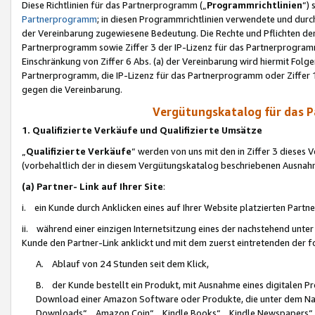
Diese Richtlinien für das Partnerprogramm („
Programmrichtlinien
“)
Partnerprogramm
; in diesen Programmrichtlinien verwendete und durch
der Vereinbarung zugewiesene Bedeutung. Die Rechte und Pflichten de
Partnerprogramm sowie Ziffer 3 der IP-Lizenz für das Partnerprogram
Einschränkung von Ziffer 6 Abs. (a) der Vereinbarung wird hiermit Fol
Partnerprogramm, die IP-Lizenz für das Partnerprogramm oder Ziffer 1
gegen die Vereinbarung.
Vergütungskatalog für das 
1. Qualifizierte Verkäufe und Qualifizierte Umsätze
„
Qualifizierte Verkäufe
“ werden von uns mit den in Ziffer 3 diese
(vorbehaltlich der in diesem Vergütungskatalog beschriebenen Ausnah
(a) Partner- Link auf Ihrer Site
:
i. ein Kunde durch Anklicken eines auf Ihrer Website platzierten Part
ii. während einer einzigen Internetsitzung eines der nachstehend unter (i)
Kunde den Partner-Link anklickt und mit dem zuerst eintretenden der f
A. Ablauf von 24 Stunden seit dem Klick,
B. der Kunde bestellt ein Produkt, mit Ausnahme eines digitalen P
Download einer Amazon Software oder Produkte, die unter dem N
Downloads“, „Amazon Coin“, „Kindle Books“, „Kindle Newspapers“, „