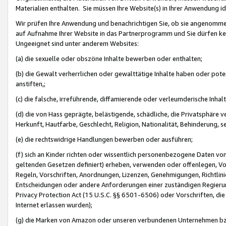
Materialien enthalten. Sie müssen Ihre Website(s) in Ihrer Anwendung ide
Wir prüfen Ihre Anwendung und benachrichtigen Sie, ob sie angenommen
auf Aufnahme Ihrer Website in das Partnerprogramm und Sie dürfen kei
Ungeeignet sind unter anderem Websites:
(a) die sexuelle oder obszöne Inhalte bewerben oder enthalten;
(b) die Gewalt verherrlichen oder gewalttätige Inhalte haben oder pot
anstiften,;
(c) die falsche, irreführende, diffamierende oder verleumderische Inha
(d) die von Hass geprägte, belästigende, schädliche, die Privatsphäre v
Herkunft, Hautfarbe, Geschlecht, Religion, Nationalität, Behinderung, 
(e) die rechtswidrige Handlungen bewerben oder ausführen;
(f) sich an Kinder richten oder wissentlich personenbezogene Daten vo
geltenden Gesetzen definiert) erheben, verwenden oder offenlegen, Vo
Regeln, Vorschriften, Anordnungen, Lizenzen, Genehmigungen, Richtlini
Entscheidungen oder andere Anforderungen einer zuständigen Regierung
Privacy Protection Act (15 U.S.C. §§ 6501-6506) oder Vorschriften, di
Internet erlassen wurden);
(g) die Marken von Amazon oder unseren verbundenen Unternehmen b