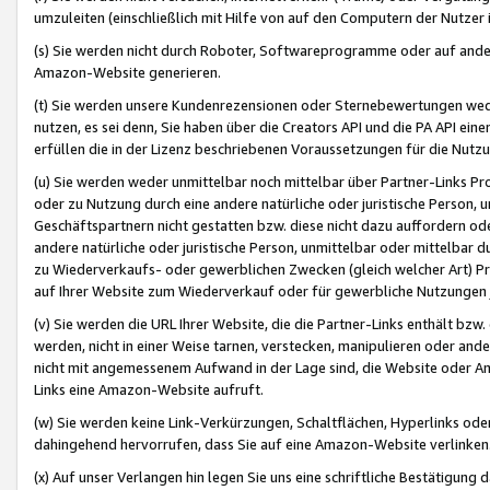
umzuleiten (einschließlich mit Hilfe von auf den Computern der Nutzer i
(s) Sie werden nicht durch Roboter, Softwareprogramme oder auf andere
Amazon-Website generieren.
(t) Sie werden unsere Kundenrezensionen oder Sternebewertungen wed
nutzen, es sei denn, Sie haben über die Creators API und die PA API e
erfüllen die in der Lizenz beschriebenen Voraussetzungen für die Nutzu
(u) Sie werden weder unmittelbar noch mittelbar über Partner-Links P
oder zu Nutzung durch eine andere natürliche oder juristische Person,
Geschäftspartnern nicht gestatten bzw. diese nicht dazu auffordern od
andere natürliche oder juristische Person, unmittelbar oder mittelbar
zu Wiederverkaufs- oder gewerblichen Zwecken (gleich welcher Art) 
auf Ihrer Website zum Wiederverkauf oder für gewerbliche Nutzungen 
(v) Sie werden die URL Ihrer Website, die die Partner-Links enthält b
werden, nicht in einer Weise tarnen, verstecken, manipulieren oder and
nicht mit angemessenem Aufwand in der Lage sind, die Website oder A
Links eine Amazon-Website aufruft.
(w) Sie werden keine Link-Verkürzungen, Schaltflächen, Hyperlinks ode
dahingehend hervorrufen, dass Sie auf eine Amazon-Website verlinken
(x) Auf unser Verlangen hin legen Sie uns eine schriftliche Bestätigung