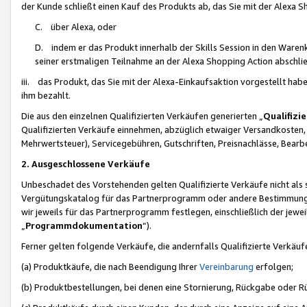
der Kunde schließt einen Kauf des Produkts ab, das Sie mit der Alexa 
C. über Alexa, oder
D. indem er das Produkt innerhalb der Skills Session in den Waren
seiner erstmaligen Teilnahme an der Alexa Shopping Action abschlie
iii. das Produkt, das Sie mit der Alexa-Einkaufsaktion vorgestellt ha
ihm bezahlt.
Die aus den einzelnen Qualifizierten Verkäufen generierten „
Qualifizi
Qualifizierten Verkäufe einnehmen, abzüglich etwaiger Versandkosten
Mehrwertsteuer), Servicegebühren, Gutschriften, Preisnachlässe, Bear
2. Ausgeschlossene Verkäufe
Unbeschadet des Vorstehenden gelten Qualifizierte Verkäufe nicht als
Vergütungskatalog für das Partnerprogramm oder andere Bestimmungen,
wir jeweils für das Partnerprogramm festlegen, einschließlich der jewe
„
Programmdokumentation
“).
Ferner gelten folgende Verkäufe, die andernfalls Qualifizierte Verkä
(a) Produktkäufe, die nach Beendigung Ihrer
Vereinbarung
erfolgen;
(b) Produktbestellungen, bei denen eine Stornierung, Rückgabe oder R