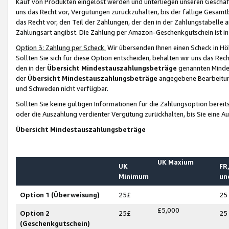
Kauf von Produkten eingelöst werden und unterliegen unseren Geschäf
uns das Recht vor, Vergütungen zurückzuhalten, bis der fällige Gesamt
das Recht vor, den Teil der Zahlungen, der den in der Zahlungstabelle 
Zahlungsart angibst. Die Zahlung per Amazon-Geschenkgutschein ist in
Option 3: Zahlung per Scheck.
Wir übersenden Ihnen einen Scheck in Höh
Sollten Sie sich für diese Option entscheiden, behalten wir uns das Rec
den in der
Übersicht Mindestauszahlungsbeträge
genannten Mindest
der
Übersicht Mindestauszahlungsbeträge
angegebene Bearbeitung
und Schweden nicht verfügbar.
Sollten Sie keine gültigen Informationen für die Zahlungsoption bereit
oder die Auszahlung verdienter Vergütung zurückhalten, bis Sie eine A
Übersicht Mindestauszahlungsbeträge
UK Maxium
UK
FR,
Minimum
un
Option 1 (Überweisung)
25£
25
£5,000
Option 2
25£
25
(Geschenkgutschein)