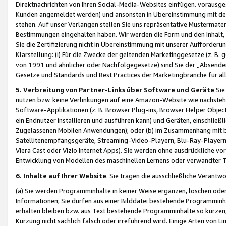
Direktnachrichten von Ihren Social-Media-Websites einfügen. vorausg
Kunden angemeldet werden) und ansonsten in Übereinstimmung mit der
stehen. Auf unser Verlangen stellen Sie uns repräsentative Mustermater
Bestimmungen eingehalten haben. Wir werden die Form und den Inhalt, di
Sie die Zertifizierung nicht in Übereinstimmung mit unserer Aufforderu
Klarstellung: (i) Für die Zwecke der geltenden Marketinggesetze (z. 
von 1991 und ähnlicher oder Nachfolgegesetze) sind Sie der „Absender“ j
Gesetze und Standards und Best Practices der Marketingbranche für 
5. Verbreitung von Partner-Links über Software und Geräte
Sie
nutzen bzw. keine Verlinkungen auf eine Amazon-Website wie nachsteh
Software-Applikationen (z. B. Browser Plug-ins, Browser Helper Objec
ein Endnutzer installieren und ausführen kann) und Geräten, einschlie
Zugelassenen Mobilen Anwendungen); oder (b) im Zusammenhang mit bzw.
Satellitenempfangsgeräte, Streaming-Video-Playern, Blu-Ray-Playern 
Viera Cast oder Vizio Internet Apps). Sie werden ohne ausdrückliche v
Entwicklung von Modellen des maschinellen Lernens oder verwandter 
6. Inhalte auf Ihrer Website
. Sie tragen die ausschließliche Verantwo
(a) Sie werden Programminhalte in keiner Weise ergänzen, löschen oder
Informationen; Sie dürfen aus einer Bilddatei bestehende Programminhal
erhalten bleiben bzw. aus Text bestehende Programminhalte so kürzen, 
Kürzung nicht sachlich falsch oder irreführend wird. Einige Arten von L