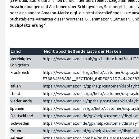
(c) Produktkäufe durch einen Kunden, der durch eine Anzeige auf eine 
Ausschreibungen und Auktionen über Schlagwörter, Suchbegriffe oder 
oder eine andere Amazon-Marke (vgl. die nicht abschließende Liste un
buchstabierte Varianten dieser Wörter (z. B. „ammazon“, „amaozn“ und „
Suchplatzierung
”);
Land
Nicht abschließende Liste der Marken
Vereinigtes
https://www.amazon.co.uk/gp/feature.html?ie=U
Königreich
Frankreich
https://www.amazon.fr/gp/help/customer/displa
E78834F9BA58__SECTION_64DE0ED1D744420E9
Italien
https://www.amazon.it/gp/help/customer/display
Irland
https://www.amazon.ie/gp/help/customer/displa
Niederlande
https://www.amazon.nl/gp/help/customer/display
Spanien
https://www.amazon.es/gp/help/customer/display
Deutschland
https://www.amazon.de/gp/help/customer/displa
Schweden
https://www.amazon.de/gp/help/customer/displa
Polen
https://www.amazon.pl/gp/help/customer/display
Belgien
https://www.amazon.com.be/gp/help/customer/d