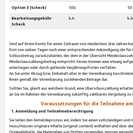
Option 3 (Scheck)
50£
50
Bearbeitungsgebühr
k.A.
k.A
Scheck
Sind auf Ihrem Konto für einen Zeitraum von mindestens drei Jahren kein
Frist von sieben Tagen nach einer entsprechenden Ankündigung die für
Schlussbetrag zurückzuhalten, der dem in der Übersicht Mindestausz
Mindestauszahlungsbetrag entspricht. Ferner können eine etwaig aufg
unterliegen oder durch geltende Verjährungsfristen verfallen.
An Sie unter Abzug bzw. Einbehalt aller in der Vereinbarung beschrieb
Ihnen gemäß der Vereinbarung zustehenden Beträge dar.
Sollten Sie, gleich aus welchem Grund, eine Überschusszahlung erhalte
an Sie im Rahmen der Vereinbarung zukünftig zahlbaren Vergütung zu 
Voraussetzungen für die Teilnahme a
1. Anmeldung und Teilnahmeberechtigung
Sie leiten den Anmeldeprozess ein, indem Sie einen vollständigen und 
muss/müssen originäre Inhalte (original content) enthalten und über d
Originalinhalte, die Materialien von Dritten verwenden, müssen wese