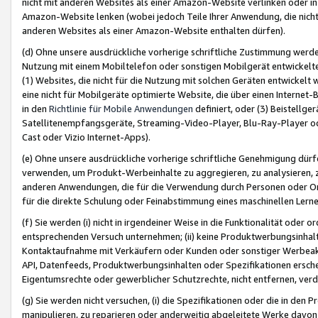
nicht mit anderen Websites als einer Amazon-Website verlinken oder i
Amazon-Website lenken (wobei jedoch Teile Ihrer Anwendung, die nich
anderen Websites als einer Amazon-Website enthalten dürfen).
(d) Ohne unsere ausdrückliche vorherige schriftliche Zustimmung werd
Nutzung mit einem Mobiltelefon oder sonstigen Mobilgerät entwickelt
(1) Websites, die nicht für die Nutzung mit solchen Geräten entwickelt
eine nicht für Mobilgeräte optimierte Website, die über einen Interne
in den
Richtlinie für Mobile Anwendungen
definiert, oder (3) Beistellge
Satellitenempfangsgeräte, Streaming-Video-Player, Blu-Ray-Player ode
Cast oder Vizio Internet-Apps).
(e) Ohne unsere ausdrückliche vorherige schriftliche Genehmigung dürfe
verwenden, um Produkt-Werbeinhalte zu aggregieren, zu analysieren, 
anderen Anwendungen, die für die Verwendung durch Personen oder Or
für die direkte Schulung oder Feinabstimmung eines maschinellen Lern
(f) Sie werden (i) nicht in irgendeiner Weise in die Funktionalität ode
entsprechenden Versuch unternehmen; (ii) keine Produktwerbungsinha
Kontaktaufnahme mit Verkäufern oder Kunden oder sonstiger Werbeaktiv
API, Datenfeeds, Produktwerbungsinhalten oder Spezifikationen erschei
Eigentumsrechte oder gewerblicher Schutzrechte, nicht entfernen, verd
(g) Sie werden nicht versuchen, (i) die Spezifikationen oder die in de
manipulieren, zu reparieren oder anderweitig abgeleitete Werke davon z