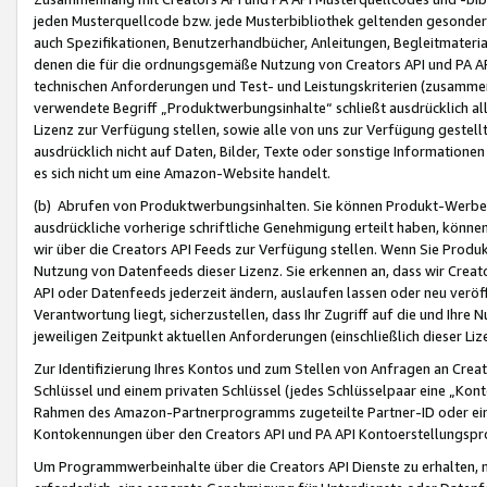
jeden Musterquellcode bzw. jede Musterbibliothek geltenden gesonder
auch Spezifikationen, Benutzerhandbücher, Anleitungen, Begleitmaterial
denen die für die ordnungsgemäße Nutzung von Creators API und PA A
technischen Anforderungen und Test- und Leistungskriterien (zusammen
verwendete Begriff „Produktwerbungsinhalte“ schließt ausdrücklich al
Lizenz zur Verfügung stellen, sowie alle von uns zur Verfügung gestel
ausdrücklich nicht auf Daten, Bilder, Texte oder sonstige Informatione
es sich nicht um eine Amazon-Website handelt.
(b) Abrufen von Produktwerbungsinhalten. Sie können Produkt-Werbein
ausdrückliche vorherige schriftliche Genehmigung erteilt haben, könn
wir über die Creators API Feeds zur Verfügung stellen. Wenn Sie Produk
Nutzung von Datenfeeds dieser Lizenz. Sie erkennen an, dass wir Creat
API oder Datenfeeds jederzeit ändern, auslaufen lassen oder neu veröffe
Verantwortung liegt, sicherzustellen, dass Ihr Zugriff auf die und Ihr
jeweiligen Zeitpunkt aktuellen Anforderungen (einschließlich dieser Liz
Zur Identifizierung Ihres Kontos und zum Stellen von Anfragen an Crea
Schlüssel und einem privaten Schlüssel (jedes Schlüsselpaar eine „Kon
Rahmen des Amazon-Partnerprogramms zugeteilte Partner-ID oder ein
Kontokennungen über den Creators API und PA API Kontoerstellungspro
Um Programmwerbeinhalte über die Creators API Dienste zu erhalten, m