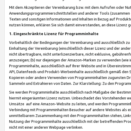
Mit dem Akzeptieren der Vereinbarung bzw. mit dem Aufrufen oder Nutz
Anwendungsprogrammierschnittstellen und anderer Tools (zusammen die
Texten und sonstigen Informationen und Inhalten in Bezug auf Produkte
nutzen können, erklären Sie sich damit einverstanden, an diese Lizenz 
1. Eingeschränkte Lizenz für Programminhalte
Vorbehaltlich der Bedingungen der Vereinbarung und ausschließlich z
Einhaltung der Vereinbarung (einschließlich dieser Lizenz und der ande
nicht übertragbare, nicht unterlizenzierbare, nicht exklusive, gebühren
anzuzeigen; (b) nur diejenigen der Amazon-Marken zu verwenden (wie in 
Programminhalte, ausschließlich auf Ihrer Website und in Übereinstimmu
API, Datenfeeds und Produkt-Werbeinhalte ausschließlich gemäß den Spe
Kopieren oder andere Verwenden von Programminhalten zugunsten Dri
Sammeln und Extrahieren von Daten. Zur Klarstellung: Zu den Program
Sie werden Programminhalte ausschließlich nach Maßgabe der Besti
hiermit eingeräumten Lizenz nutzen. Unbeschadet des Vorstehenden we
Umsätze auf eine Amazon-Website zu leiten, und werden Programminhal
Verbindung mit Programminhalten Besucher auf andere Websites als ein
unmittelbarem Zusammenhang mit den Programminhalten stehen, Links z
Nutzung der Programminhalte ausschließlich mit der betreffenden Pr
nicht mit einer anderen Webpage verlinken.