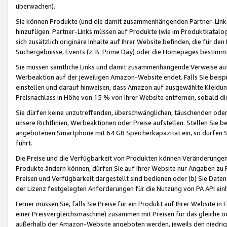
überwachen).
Sie können Produkte (und die damit zusammenhängenden Partner-Links)
hinzufügen. Partner-Links müssen auf Produkte (wie im Produktkatalog de
sich zusätzlich originäre Inhalte auf Ihrer Website befinden, die für 
Suchergebnisse, Events (z. B. Prime Day) oder die Homepages bestimmte
Sie müssen sämtliche Links und damit zusammenhängende Verweise auf z
Werbeaktion auf der jeweiligen Amazon-Website endet. Falls Sie beisp
einstellen und darauf hinweisen, dass Amazon auf ausgewählte Kleidun
Preisnachlass in Höhe von 15 % von Ihrer Website entfernen, sobald di
Sie dürfen keine unzutreffenden, überschwänglichen, täuschenden od
unsere Richtlinien, Werbeaktionen oder Preise aufstellen. Stellen Sie 
angebotenen Smartphone mit 64 GB Speicherkapazität ein, so dürfen S
führt.
Die Preise und die Verfügbarkeit von Produkten können Veränderungen 
Produkte ändern können, dürfen Sie auf Ihrer Website nur Angaben zu P
Preisen und Verfügbarkeit dargestellt sind bedienen oder (b) Sie Daten
der Lizenz festgelegten Anforderungen für die Nutzung von PA API einh
Ferner müssen Sie, falls Sie Preise für ein Produkt auf Ihrer Website in 
einer Preisvergleichsmaschine) zusammen mit Preisen für das gleiche o
außerhalb der Amazon-Website angeboten werden, jeweils den niedrigst