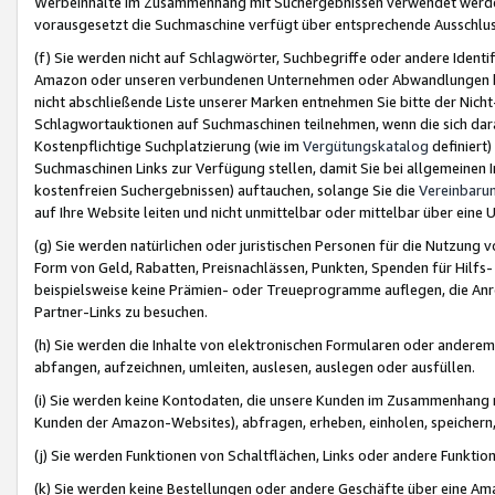
Werbeinhalte im Zusammenhang mit Suchergebnissen verwendet werden,
vorausgesetzt die Suchmaschine verfügt über entsprechende Ausschlu
(f) Sie werden nicht auf Schlagwörter, Suchbegriffe oder andere Ident
Amazon oder unseren verbundenen Unternehmen oder Abwandlungen bzw
nicht abschließende Liste unserer Marken entnehmen Sie bitte der Nich
Schlagwortauktionen auf Suchmaschinen teilnehmen, wenn die sich da
Kostenpflichtige Suchplatzierung (wie im
Vergütungskatalog
definiert
Suchmaschinen Links zur Verfügung stellen, damit Sie bei allgemeinen I
kostenfreien Suchergebnissen) auftauchen, solange Sie die
Vereinbaru
auf Ihre Website leiten und nicht unmittelbar oder mittelbar über eine
(g) Sie werden natürlichen oder juristischen Personen für die Nutzung 
Form von Geld, Rabatten, Preisnachlässen, Punkten, Spenden für Hilfs
beispielsweise keine Prämien- oder Treueprogramme auflegen, die Anrei
Partner-Links zu besuchen.
(h) Sie werden die Inhalte von elektronischen Formularen oder anderem M
abfangen, aufzeichnen, umleiten, auslesen, auslegen oder ausfüllen.
(i) Sie werden keine Kontodaten, die unsere Kunden im Zusammenhang 
Kunden der Amazon-Websites), abfragen, erheben, einholen, speichern,
(j) Sie werden Funktionen von Schaltflächen, Links oder andere Funkti
(k) Sie werden keine Bestellungen oder andere Geschäfte über eine Ama