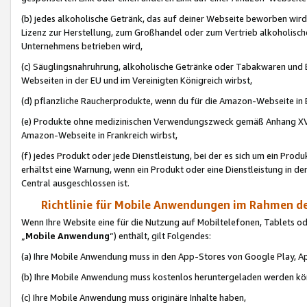
(b) jedes alkoholische Getränk, das auf deiner Webseite beworben wird
Lizenz zur Herstellung, zum Großhandel oder zum Vertrieb alkoholisch
Unternehmens betrieben wird,
(c) Säuglingsnahruhrung, alkoholische Getränke oder Tabakwaren und E
Webseiten in der EU und im Vereinigten Königreich wirbst,
(d) pflanzliche Raucherprodukte, wenn du für die Amazon-Webseite in B
(e) Produkte ohne medizinischen Verwendungszweck gemäß Anhang XVI 
Amazon-Webseite in Frankreich wirbst,
(f) jedes Produkt oder jede Dienstleistung, bei der es sich um ein Prod
erhältst eine Warnung, wenn ein Produkt oder eine Dienstleistung in de
Central ausgeschlossen ist.
Richtlinie für Mobile Anwendungen im Rahmen de
Wenn Ihre Website eine für die Nutzung auf Mobiltelefonen, Tablets 
„
Mobile Anwendung
“) enthält, gilt Folgendes:
(a) Ihre Mobile Anwendung muss in den App-Stores von Google Play, A
(b) Ihre Mobile Anwendung muss kostenlos heruntergeladen werden könn
(c) Ihre Mobile Anwendung muss originäre Inhalte haben,