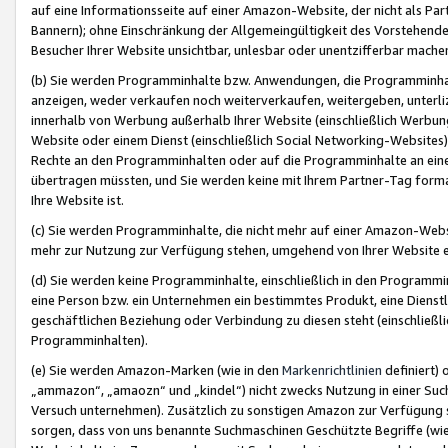
auf eine Informationsseite auf einer Amazon-Website, der nicht als Part
Bannern); ohne Einschränkung der Allgemeingültigkeit des Vorstehende
Besucher Ihrer Website unsichtbar, unlesbar oder unentzifferbar mache
(b) Sie werden Programminhalte bzw. Anwendungen, die Programminhalt
anzeigen, weder verkaufen noch weiterverkaufen, weitergeben, unterli
innerhalb von Werbung außerhalb Ihrer Website (einschließlich Werbun
Website oder einem Dienst (einschließlich Social Networking-Website
Rechte an den Programminhalten oder auf die Programminhalte an eine a
übertragen müssten, und Sie werden keine mit Ihrem Partner-Tag formati
Ihre Website ist.
(c) Sie werden Programminhalte, die nicht mehr auf einer Amazon-Websit
mehr zur Nutzung zur Verfügung stehen, umgehend von Ihrer Website e
(d) Sie werden keine Programminhalte, einschließlich in den Programmin
eine Person bzw. ein Unternehmen ein bestimmtes Produkt, eine Dienstle
geschäftlichen Beziehung oder Verbindung zu diesen steht (einschließli
Programminhalten).
(e) Sie werden Amazon-Marken (wie in den
Markenrichtlinien
definiert) 
„ammazon“, „amaozn“ und „kindel“) nicht zwecks Nutzung in einer Suc
Versuch unternehmen). Zusätzlich zu sonstigen Amazon zur Verfügung 
sorgen, dass von uns benannte Suchmaschinen Geschützte Begriffe (wie 