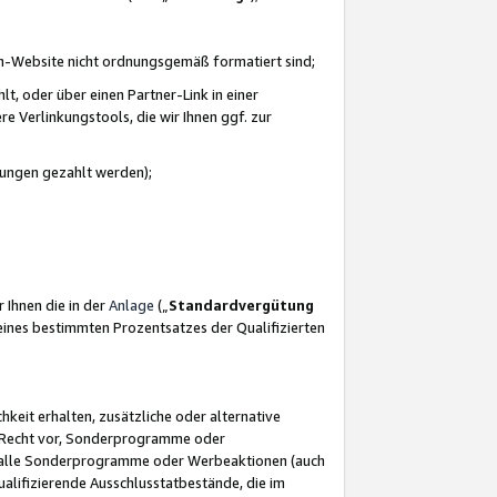
azon-Website nicht ordnungsgemäß formatiert sind;
, oder über einen Partner-Link in einer
e Verlinkungstools, die wir Ihnen ggf. zur
ütungen gezahlt werden);
 Ihnen die in der
Anlage
(„
Standardvergütung
ines bestimmten Prozentsatzes der Qualifizierten
eit erhalten, zusätzliche oder alternative
as Recht vor, Sonderprogramme oder
für alle Sonderprogramme oder Werbeaktionen (auch
lifizierende Ausschlusstatbestände, die im