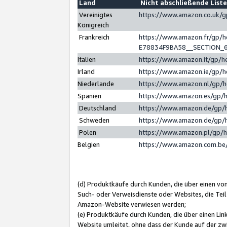
Land
Nicht abschließende List
Vereinigtes
https://www.amazon.co.uk/
Königreich
Frankreich
https://www.amazon.fr/gp/
E78834F9BA58__SECTION_
Italien
https://www.amazon.it/gp/h
Irland
https://www.amazon.ie/gp/
Niederlande
https://www.amazon.nl/gp/
Spanien
https://www.amazon.es/gp/
Deutschland
https://www.amazon.de/gp/
Schweden
https://www.amazon.de/gp/
Polen
https://www.amazon.pl/gp/
Belgien
https://www.amazon.com.be
(d) Produktkäufe durch Kunden, die über einen vo
Such- oder Verweisdienste oder Websites, die Teil
Amazon-Website verwiesen werden;
(e) Produktkäufe durch Kunden, die über einen Li
Website umleitet, ohne dass der Kunde auf der zw