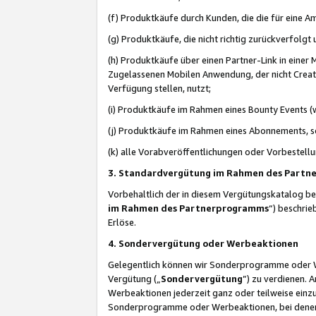
(f) Produktkäufe durch Kunden, die die für eine
(g) Produktkäufe, die nicht richtig zurückverfolg
(h) Produktkäufe über einen Partner-Link in einer
Zugelassenen Mobilen Anwendung, der nicht Creator
Verfügung stellen, nutzt;
(i) Produktkäufe im Rahmen eines Bounty Events (w
(j) Produktkäufe im Rahmen eines Abonnements, so
(k) alle Vorabveröffentlichungen oder Vorbestellu
3. Standardvergütung im Rahmen des Part
Vorbehaltlich der in diesem Vergütungskatalog b
im Rahmen des Partnerprogramms
“) beschri
Erlöse.
4. Sondervergütung oder Werbeaktionen
Gelegentlich können wir Sonderprogramme oder Wer
Vergütung („
Sondervergütung
”) zu verdienen. 
Werbeaktionen jederzeit ganz oder teilweise einz
Sonderprogramme oder Werbeaktionen, bei denen e