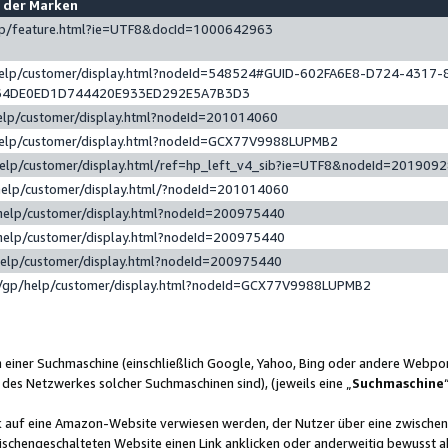
e der Marken
gp/feature.html?ie=UTF8&docId=1000642963
help/customer/display.html?nodeId=548524#GUID-602FA6E8-D724-4317-
64DE0ED1D744420E933ED292E5A7B3D3
elp/customer/display.html?nodeId=201014060
help/customer/display.html?nodeId=GCX77V9988LUPMB2
help/customer/display.html/ref=hp_left_v4_sib?ie=UTF8&nodeId=201909
help/customer/display.html/?nodeId=201014060
help/customer/display.html?nodeId=200975440
help/customer/display.html?nodeId=200975440
help/customer/display.html?nodeId=200975440
/gp/help/customer/display.html?nodeId=GCX77V9988LUPMB2
n einer Suchmaschine (einschließlich Google, Yahoo, Bing oder andere Webp
 des Netzwerkes solcher Suchmaschinen sind), (jeweils eine „
Suchmaschine
nk auf eine Amazon-Website verwiesen werden, der Nutzer über eine zwische
ischengeschalteten Website einen Link anklicken oder anderweitig bewusst a