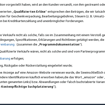
ktion vorgestellt haben, wird an den Kunden versandt, von ihm gestreamt od
erierten „
Qualifizierten Erlöse
“ entsprechen den Beträgen, die wir tatsäch
sten für Geschenkverpackung, Bearbeitungsgebühren, Steuern (z. B. Umsatz-
en bei Kreditkartenzahlung und uneinbringlicher Forderungen.
e Verkäufe nicht als solche, falls sie im Zusammenhang mit einem Verstoß 
ungen, Spezifikationen, Erklärungen und Richtlinien getätigt werden, die 
reinbarung
(zusammen die „
Programmdokumentation
“).
 Qualifizierte Verkäufe wären, nicht als solche und sind vom Partnerprogra
nbarung
erfolgen;
ung, Rückgabe oder Rückerstattung eingeleitet wurde;
ine Anzeige auf eine Amazon-Website verwiesen wurde, die Sieeinschließlich
ndere Identifikatoren käuflich erworben haben,die das Wort „amazon“ oder 
e unten genannten Links) bzw. Abwandlungen oder falsch buchstabierte Varia
e Kostenpflichtige Suchplatzierung
”);