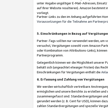
unter Angabe ungültiger E-Mail-Adressen, Einsatz
auf Ihrer Website resultieren). Amazon bestimmt i
vorliegt.
Partner-Links zu den im Anhang aufgeführten Hom
Voraussetzungen für die Teilnahme am Partnerp
5. Einschränkungen in Bezug auf Vergütunge
Partner-Tags sollten nur verwendet werden, um von 
versuchst, Vergütungen sowohl vom Amazon Partn
oder Kombination von Attributions-Links), könne
Partnerprogramm.
Gelegentlich können wir die Möglichkeit unsere
behält sich (ungeachtet etwaiger Fristen) das Rec
Einschränkungen für Vergütungen enthält die
Anla
6. Erfassung und Zahlung von Vergütungen
Wir werden wirtschaftlich vertretbare Anstrengu
ermöglichen und unsere Berichte zu erstellen und 
zusammengefasst sind. Standardvergütungen und s
gerundet werden (z. B. Cent für USD), können dazu
zahlen Standardvergütungen und spezielle Vergüt