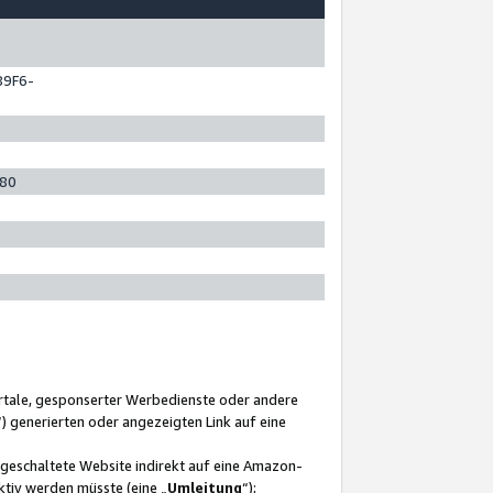
89F6-
280
ortale, gesponserter Werbedienste oder andere
“) generierten oder angezeigten Link auf eine
ngeschaltete Website indirekt auf eine Amazon-
ktiv werden müsste (eine „
Umleitung
“);