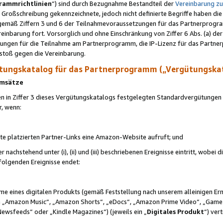
rammrichtlinien
“) sind durch Bezugnahme Bestandteil der
Vereinbarung z
Großschreibung gekennzeichnete, jedoch nicht definierte Begriffe haben die
 gemäß Ziffern 3 und 6 der Teilnahmevoraussetzungen für das Partnerprogram
nbarung fort. Vorsorglich und ohne Einschränkung von Ziffer 6 Abs. (a) der
ungen für die Teilnahme am Partnerprogramm, die IP-Lizenz für das Partner
rstoß gegen die Vereinbarung.
ungskatalog für das Partnerprogramm („Vergütungska
 Umsätze
n in Ziffer 3 dieses Vergütungskatalogs festgelegten Standardvergütungen v
r, wenn:
ite platzierten Partner-Links eine Amazon-Website aufruft; und
r nachstehend unter (i), (ii) und (iii) beschriebenen Ereignisse eintritt, wobe
 folgenden Ereignisse endet:
hme eines digitalen Produkts (gemäß Feststellung nach unserem alleinigen 
 „Amazon Music“, „Amazon Shorts“, „eDocs“, „Amazon Prime Video“, „Game
Newsfeeds“ oder „Kindle Magazines“) (jeweils ein „
Digitales Produkt
“) ver