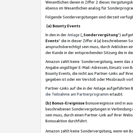
Wesentlichen denen in Ziffer 2 dieses Vergütung
ebenso im Wesentlichen analog für Sonderprogr
Folgende Sondervergütungen sind derzeit verfüg
(a) Bounty Events
In den in der
Anlage
(„
Sondervergütung
“) aufge
Events
“ die in dieser Ziffer 4 (a) beschriebenen 
anspruchsberechtigt sein muss, durch Anklicken ei
der Kunde in der entsprechenden Sitzung die in d
Amazon zahlt keine Sondervergütung, wenn das z
Angabe ungültiger E-Mail-Adressen, Einsatz von B
Bounty Events, die nicht aus Partner-Links auf Ihre
gegeben ist oder ein Verstoß oder Missbrauch vorl
Partner-Links auf die in der Anlage aufgeführte
die Teilnahme am Partnerprogramm
erlaubt.
(b) Bonus-Ereignisse
Bonusereignisse sind in au
beschriebenen Sondervergütungen in Verbindung m
sein muss, durch einen Partner-Link auf Ihrer We
Bonusaktion durchführt.
Amazon zahlt keine Sondervergütung, wenn ein Bon