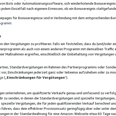
 von Bots oder Automatisierungssoftware, sich wiederholende Bonusereignisse
n jedem Einzelfall nach eigenem Ermessen, ob ein Bonusereignis stattgefund
epages für Bonusereignisse sind in Verbindung mit dem entsprechenden Bonu
rogramm
.
n
den Vergütungen zu profitieren. Falls wir feststellen, dass du (und/oder ein
erprogramm als auch von einem anderen Programm mit demselben Traffic ei
n wir Maßnahmen ergreifen, einschließlich der Einbehaltung von Vergütunge
r Partner, Standardvergütungen im Rahmen des Partnerprogramms oder Sonde
ht vor, Einschränkungen jederzeit ganz oder teilweise aufzuheben oder zu mod
ge
(„
Einschränkungen für Vergütungen
“).
ngen unternehmen, um qualifizierte Verkäufe genau und umfassend zu verfol
dir zu senden, in denen die Standardvergütungen und spezielle Vergütungen, 
pezielle Vergütungen, die für jeden qualifizierenden Verkauf berechnet un
 führen, dass dein effektiver Provisionssatz geringfügig über oder unter dem
ungen in der Standardwährung für eine Amazon-Webseite etwa 60 Tage nach