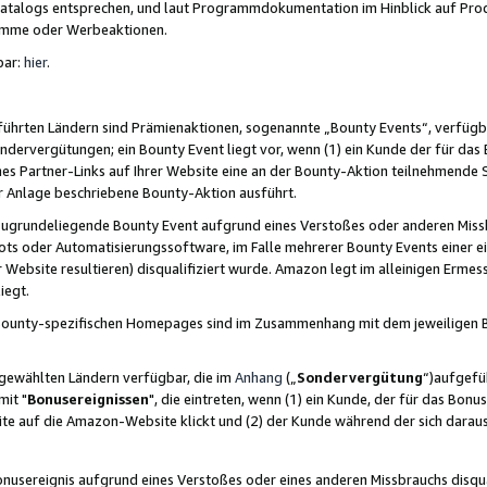
skatalogs entsprechen, und laut Programmdokumentation im Hinblick auf Pr
amme oder Werbeaktionen.
bar:
hier
.
führten Ländern sind Prämienaktionen, sogenannte „Bounty Events“, verfügb
Sondervergütungen; ein Bounty Event liegt vor, wenn (1) ein Kunde der für da
nes Partner-Links auf Ihrer Website eine an der Bounty-Aktion teilnehmende 
er Anlage beschriebene Bounty-Aktion ausführt.
ugrundeliegende Bounty Event aufgrund eines Verstoßes oder anderen Miss
ots oder Automatisierungssoftware, im Falle mehrerer Bounty Events einer e
r Website resultieren) disqualifiziert wurde. Amazon legt im alleinigen Ermess
iegt.
n Bounty-spezifischen Homepages sind im Zusammenhang mit dem jeweiligen
sgewählten Ländern verfügbar, die im
Anhang
(„
Sondervergütung
“)aufgefüh
it "
Bonusereignissen
", die eintreten, wenn (1) ein Kunde, der für das Bon
bsite auf die Amazon-Website klickt und (2) der Kunde während der sich dar
usereignis aufgrund eines Verstoßes oder eines anderen Missbrauchs disqua