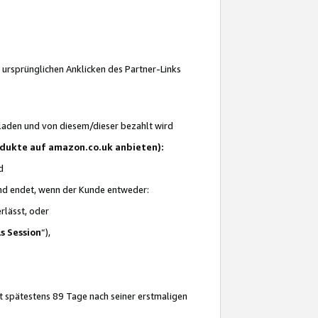
 ursprünglichen Anklicken des Partner-Links
laden und von diesem/dieser bezahlt wird
rodukte auf amazon.co.uk anbieten):
d
 und endet, wenn der Kunde entweder:
erlässt, oder
ls Session
“),
t spätestens 89 Tage nach seiner erstmaligen