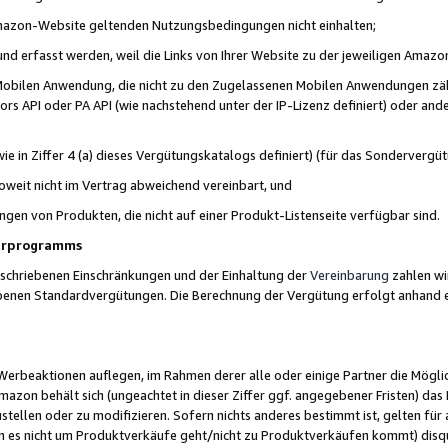
 Amazon-Website geltenden Nutzungsbedingungen nicht einhalten;
t und erfasst werden, weil die Links von Ihrer Website zu der jeweiligen Am
 Mobilen Anwendung, die nicht zu den Zugelassenen Mobilen Anwendungen zählt
s API oder PA API (wie nachstehend unter der IP-Lizenz definiert) oder ander
ie in Ziffer 4 (a) dieses Vergütungskatalogs definiert) (für das Sonderverg
weit nicht im Vertrag abweichend vereinbart, und
ngen von Produkten, die nicht auf einer Produkt-Listenseite verfügbar sind.
nerprogramms
eschriebenen Einschränkungen und der Einhaltung der
Vereinbarung
zahlen wir
ebenen Standardvergütungen. Die Berechnung der Vergütung erfolgt anhand e
beaktionen auflegen, im Rahmen derer alle oder einige Partner die Möglichk
Amazon behält sich (ungeachtet in dieser Ziffer ggf. angegebener Fristen) d
ustellen oder zu modifizieren. Sofern nichts anderes bestimmt ist, gelten 
s nicht um Produktverkäufe geht/nicht zu Produktverkäufen kommt) disqua