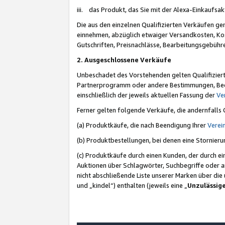
iii. das Produkt, das Sie mit der Alexa-Einkaufsa
Die aus den einzelnen Qualifizierten Verkäufen gen
einnehmen, abzüglich etwaiger Versandkosten, Ko
Gutschriften, Preisnachlässe, Bearbeitungsgebühr
2. Ausgeschlossene Verkäufe
Unbeschadet des Vorstehenden gelten Qualifiziert
Partnerprogramm oder andere Bestimmungen, Beding
einschließlich der jeweils aktuellen Fassung der
Ve
Ferner gelten folgende Verkäufe, die andernfalls
(a) Produktkäufe, die nach Beendigung Ihrer
Verei
(b) Produktbestellungen, bei denen eine Stornier
(c) Produktkäufe durch einen Kunden, der durch e
Auktionen über Schlagwörter, Suchbegriffe oder a
nicht abschließende Liste unserer Marken über di
und „kindel“) enthalten (jeweils eine „
Unzulässig