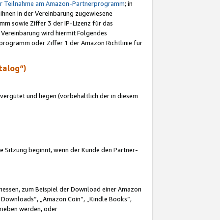
ur Teilnahme am Amazon-Partnerprogramm
; in
 ihnen in der Vereinbarung zugewiesene
m sowie Ziffer 3 der IP-Lizenz für das
 Vereinbarung wird hiermit Folgendes
programm oder Ziffer 1 der Amazon Richtlinie für
talog“)
ergütet und liegen (vorbehaltlich der in diesem
i die Sitzung beginnt, wenn der Kunde den Partner-
Ermessen, zum Beispiel der Download einer Amazon
 Downloads“, „Amazon Coin“, „Kindle Books“,
trieben werden, oder