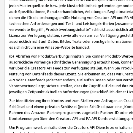
jeden Musterquellcode bzw. jede Musterbibliothek geltenden gesonder
auch Spezifikationen, Benutzerhandbücher, Anleitungen, Begleitmaterial
denen die für die ordnungsgemäße Nutzung von Creators API und PA A
technischen Anforderungen und Test- und Leistungskriterien (zusammen
verwendete Begriff „Produktwerbungsinhalte“ schließt ausdrücklich al
Lizenz zur Verfügung stellen, sowie alle von uns zur Verfügung gestel
ausdrücklich nicht auf Daten, Bilder, Texte oder sonstige Informatione
es sich nicht um eine Amazon-Website handelt.
(b) Abrufen von Produktwerbungsinhalten. Sie können Produkt-Werbein
ausdrückliche vorherige schriftliche Genehmigung erteilt haben, könn
wir über die Creators API Feeds zur Verfügung stellen. Wenn Sie Produk
Nutzung von Datenfeeds dieser Lizenz. Sie erkennen an, dass wir Creat
API oder Datenfeeds jederzeit ändern, auslaufen lassen oder neu veröffe
Verantwortung liegt, sicherzustellen, dass Ihr Zugriff auf die und Ihr
jeweiligen Zeitpunkt aktuellen Anforderungen (einschließlich dieser Liz
Zur Identifizierung Ihres Kontos und zum Stellen von Anfragen an Crea
Schlüssel und einem privaten Schlüssel (jedes Schlüsselpaar eine „Kon
Rahmen des Amazon-Partnerprogramms zugeteilte Partner-ID oder ein
Kontokennungen über den Creators API und PA API Kontoerstellungspro
Um Programmwerbeinhalte über die Creators API Dienste zu erhalten, m