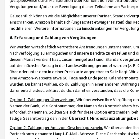
(beispielsweise durch Manipulation oder Kombination von Attributions-
Vergütungen und/oder der Beendigung deiner Teilnahme am Partnerp
Gelegentlich können wir die Möglichkeit unserer Partner, Standardv
einschränken. Amazon behält sich (ungeachtet etwaiger Fristen) das Re
modifizieren. Weitere Informationen zu Einschränkungen für Vergütung
6. Erfassung und Zahlung von Vergütungen
Wir werden wirtschaftlich vertretbare Anstrengungen unternehmen, um 
Nachverfolgung zu ermöglichen und unsere Berichte zu erstellen und di
diesem Monat verdient hast, zusammengefasst sind. Standardvergütung
auf den nächsten Betrag in der Landeswährung gerundet werden (z. B. C
über oder unter dem in deiner Preiskarte angegebenen Satz liegt. Wir
eine Amazon-Webseite etwa 60 Tage nach Ende jedes Kalendermonats, i
wurden. Du kannst wählen, ob du Zahlungen in einer anderen Währung
dafür entscheidest, erklärst du dich damit einverstanden, dass die K
Option 1: Zahlung per Überweisung.
Wir überweisen Ihre Vergütung dir
Namen der Bank, die Kontonummer, den Namen des Kontoinhabers bzw. a
erforderlich) nennen. Sollten Sie sich für diese Option entscheiden, be
fällige Gesamtbetrag den in der
Übersicht Mindestauszahlungsbet
Option 2: Zahlung per Amazon-Geschenkgutschein.
Wir übersenden Ihne
Partnerkonto genannte Haupt-E-Mail-Adresse. Diese Geschenkgutschei