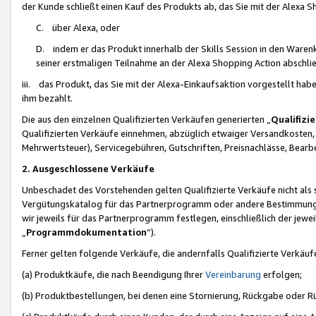
der Kunde schließt einen Kauf des Produkts ab, das Sie mit der Alexa 
C. über Alexa, oder
D. indem er das Produkt innerhalb der Skills Session in den Waren
seiner erstmaligen Teilnahme an der Alexa Shopping Action abschlie
iii. das Produkt, das Sie mit der Alexa-Einkaufsaktion vorgestellt ha
ihm bezahlt.
Die aus den einzelnen Qualifizierten Verkäufen generierten „
Qualifizi
Qualifizierten Verkäufe einnehmen, abzüglich etwaiger Versandkosten
Mehrwertsteuer), Servicegebühren, Gutschriften, Preisnachlässe, Bear
2. Ausgeschlossene Verkäufe
Unbeschadet des Vorstehenden gelten Qualifizierte Verkäufe nicht als
Vergütungskatalog für das Partnerprogramm oder andere Bestimmungen,
wir jeweils für das Partnerprogramm festlegen, einschließlich der jewe
„
Programmdokumentation
“).
Ferner gelten folgende Verkäufe, die andernfalls Qualifizierte Verkä
(a) Produktkäufe, die nach Beendigung Ihrer
Vereinbarung
erfolgen;
(b) Produktbestellungen, bei denen eine Stornierung, Rückgabe oder R