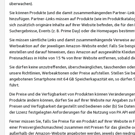
überwachen).
Sie können Produkte (und die damit zusammenhängenden Partner-Links)
hinzufügen. Partner-Links müssen auf Produkte (wie im Produktkatalog de
sich zusätzlich originäre Inhalte auf Ihrer Website befinden, die für 
Suchergebnisse, Events (z. B. Prime Day) oder die Homepages bestimmte
Sie müssen sämtliche Links und damit zusammenhängende Verweise auf z
Werbeaktion auf der jeweiligen Amazon-Website endet. Falls Sie beisp
einstellen und darauf hinweisen, dass Amazon auf ausgewählte Kleidun
Preisnachlass in Höhe von 15 % von Ihrer Website entfernen, sobald di
Sie dürfen keine unzutreffenden, überschwänglichen, täuschenden od
unsere Richtlinien, Werbeaktionen oder Preise aufstellen. Stellen Sie 
angebotenen Smartphone mit 64 GB Speicherkapazität ein, so dürfen S
führt.
Die Preise und die Verfügbarkeit von Produkten können Veränderungen 
Produkte ändern können, dürfen Sie auf Ihrer Website nur Angaben zu P
Preisen und Verfügbarkeit dargestellt sind bedienen oder (b) Sie Daten
der Lizenz festgelegten Anforderungen für die Nutzung von PA API einh
Ferner müssen Sie, falls Sie Preise für ein Produkt auf Ihrer Website in 
einer Preisvergleichsmaschine) zusammen mit Preisen für das gleiche o
außerhalb der Amazon-Website angeboten werden, jeweils den niedrigst