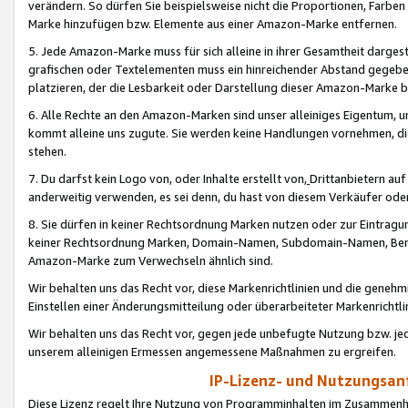
verändern. So dürfen Sie beispielsweise nicht die Proportionen, Farb
Marke hinzufügen bzw. Elemente aus einer Amazon-Marke entfernen.
5. Jede Amazon-Marke muss für sich alleine in ihrer Gesamtheit darge
grafischen oder Textelementen muss ein hinreichender Abstand gegebe
platzieren, der die Lesbarkeit oder Darstellung dieser Amazon-Marke b
6. Alle Rechte an den Amazon-Marken sind unser alleiniges Eigentum, 
kommt alleine uns zugute. Sie werden keine Handlungen vornehmen, 
stehen.
7. Du darfst kein Logo von, oder Inhalte erstellt von,
Drittanbietern au
anderweitig verwenden, es sei denn, du hast von diesem Verkäufer oder
8. Sie dürfen in keiner Rechtsordnung Marken nutzen oder zur Eintragu
keiner Rechtsordnung Marken, Domain-Namen, Subdomain-Namen, Benu
Amazon-Marke zum Verwechseln ähnlich sind.
Wir behalten uns das Recht vor, diese Markenrichtlinien und die gene
Einstellen einer Änderungsmitteilung oder überarbeiteter Markenricht
Wir behalten uns das Recht vor, gegen jede unbefugte Nutzung bzw. jede 
unserem alleinigen Ermessen angemessene Maßnahmen zu ergreifen.
IP-Lizenz- und Nutzungsan
Diese Lizenz regelt Ihre Nutzung von Programminhalten im Zusammen