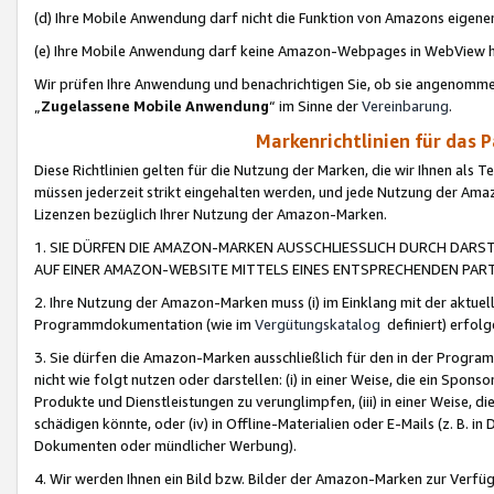
(d) Ihre Mobile Anwendung darf nicht die Funktion von Amazons eige
(e) Ihre Mobile Anwendung darf keine Amazon-Webpages in WebView 
Wir prüfen Ihre Anwendung und benachrichtigen Sie, ob sie angenomm
„
Zugelassene Mobile Anwendung
“ im Sinne der
Vereinbarung
.
Markenrichtlinien für das 
Diese Richtlinien gelten für die Nutzung der Marken, die wir Ihnen als 
müssen jederzeit strikt eingehalten werden, und jede Nutzung der Ama
Lizenzen bezüglich Ihrer Nutzung der Amazon-Marken.
1. SIE DÜRFEN DIE AMAZON-MARKEN AUSSCHLIESSLICH DURCH DARS
AUF EINER AMAZON-WEBSITE MITTELS EINES ENTSPRECHENDEN PART
2. Ihre Nutzung der Amazon-Marken muss (i) im Einklang mit der aktuells
Programmdokumentation (wie im
Vergütungskatalog
definiert) erfolg
3. Sie dürfen die Amazon-Marken ausschließlich für den in der Progr
nicht wie folgt nutzen oder darstellen: (i) in einer Weise, die ein Spo
Produkte und Dienstleistungen zu verunglimpfen, (iii) in einer Weise
schädigen könnte, oder (iv) in Offline-Materialien oder E-Mails (z. B.
Dokumenten oder mündlicher Werbung).
4. Wir werden Ihnen ein Bild bzw. Bilder der Amazon-Marken zur Verfüg