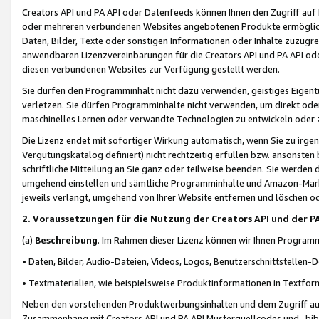
Creators API und PA API oder Datenfeeds können Ihnen den Zugriff auf D
oder mehreren verbundenen Websites angebotenen Produkte ermögliche
Daten, Bilder, Texte oder sonstigen Informationen oder Inhalte zuzugre
anwendbaren Lizenzvereinbarungen für die Creators API und PA API od
diesen verbundenen Websites zur Verfügung gestellt werden.
Sie dürfen den Programminhalt nicht dazu verwenden, geistiges Eigent
verletzen. Sie dürfen Programminhalte nicht verwenden, um direkt ode
maschinelles Lernen oder verwandte Technologien zu entwickeln oder zu
Die Lizenz endet mit sofortiger Wirkung automatisch, wenn Sie zu irg
Vergütungskatalog definiert) nicht rechtzeitig erfüllen bzw. ansonsten
schriftliche Mitteilung an Sie ganz oder teilweise beenden. Sie werden
umgehend einstellen und sämtliche Programminhalte und Amazon-Marke
jeweils verlangt, umgehend von Ihrer Website entfernen und löschen od
2. Voraussetzungen für die Nutzung der Creators API und der P
(a)
Beschreibung
. Im Rahmen dieser Lizenz können wir Ihnen Programmi
• Daten, Bilder, Audio-Dateien, Videos, Logos, Benutzerschnittstellen-
• Textmaterialien, wie beispielsweise Produktinformationen in Textfor
Neben den vorstehenden Produktwerbungsinhalten und dem Zugriff auf 
Zusammenhang mit Creators API und PA API Musterquellcodes und -bibli