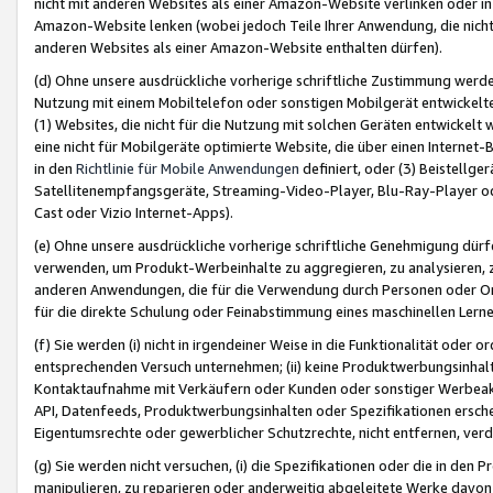
nicht mit anderen Websites als einer Amazon-Website verlinken oder i
Amazon-Website lenken (wobei jedoch Teile Ihrer Anwendung, die nich
anderen Websites als einer Amazon-Website enthalten dürfen).
(d) Ohne unsere ausdrückliche vorherige schriftliche Zustimmung werd
Nutzung mit einem Mobiltelefon oder sonstigen Mobilgerät entwickelt
(1) Websites, die nicht für die Nutzung mit solchen Geräten entwickelt
eine nicht für Mobilgeräte optimierte Website, die über einen Interne
in den
Richtlinie für Mobile Anwendungen
definiert, oder (3) Beistellge
Satellitenempfangsgeräte, Streaming-Video-Player, Blu-Ray-Player ode
Cast oder Vizio Internet-Apps).
(e) Ohne unsere ausdrückliche vorherige schriftliche Genehmigung dürfe
verwenden, um Produkt-Werbeinhalte zu aggregieren, zu analysieren, 
anderen Anwendungen, die für die Verwendung durch Personen oder Or
für die direkte Schulung oder Feinabstimmung eines maschinellen Lern
(f) Sie werden (i) nicht in irgendeiner Weise in die Funktionalität ode
entsprechenden Versuch unternehmen; (ii) keine Produktwerbungsinha
Kontaktaufnahme mit Verkäufern oder Kunden oder sonstiger Werbeaktiv
API, Datenfeeds, Produktwerbungsinhalten oder Spezifikationen erschei
Eigentumsrechte oder gewerblicher Schutzrechte, nicht entfernen, verd
(g) Sie werden nicht versuchen, (i) die Spezifikationen oder die in de
manipulieren, zu reparieren oder anderweitig abgeleitete Werke davon z