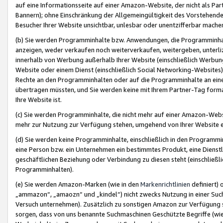
auf eine Informationsseite auf einer Amazon-Website, der nicht als Part
Bannern); ohne Einschränkung der Allgemeingültigkeit des Vorstehende
Besucher Ihrer Website unsichtbar, unlesbar oder unentzifferbar mache
(b) Sie werden Programminhalte bzw. Anwendungen, die Programminhalt
anzeigen, weder verkaufen noch weiterverkaufen, weitergeben, unterli
innerhalb von Werbung außerhalb Ihrer Website (einschließlich Werbun
Website oder einem Dienst (einschließlich Social Networking-Website
Rechte an den Programminhalten oder auf die Programminhalte an eine a
übertragen müssten, und Sie werden keine mit Ihrem Partner-Tag formati
Ihre Website ist.
(c) Sie werden Programminhalte, die nicht mehr auf einer Amazon-Websit
mehr zur Nutzung zur Verfügung stehen, umgehend von Ihrer Website e
(d) Sie werden keine Programminhalte, einschließlich in den Programmin
eine Person bzw. ein Unternehmen ein bestimmtes Produkt, eine Dienstle
geschäftlichen Beziehung oder Verbindung zu diesen steht (einschließli
Programminhalten).
(e) Sie werden Amazon-Marken (wie in den
Markenrichtlinien
definiert) 
„ammazon“, „amaozn“ und „kindel“) nicht zwecks Nutzung in einer Suc
Versuch unternehmen). Zusätzlich zu sonstigen Amazon zur Verfügung 
sorgen, dass von uns benannte Suchmaschinen Geschützte Begriffe (wie 