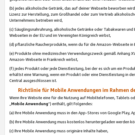
(b) jedes alkoholische Getränk, das auf deiner Webseite beworben wird
Lizenz zur Herstellung, zum Großhandel oder zum Vertrieb alkoholisch
Unternehmens betrieben wird,
(c) Säuglingsnahruhrung, alkoholische Getränke oder Tabakwaren und E
Webseiten in der EU und im Vereinigten Königreich wirbst,
(d) pflanzliche Raucherprodukte, wenn du für die Amazon-Webseite in B
(e) Produkte ohne medizinischen Verwendungszweck gemäß Anhang XVI 
Amazon-Webseite in Frankreich wirbst,
(f) jedes Produkt oder jede Dienstleistung, bei der es sich um ein Prod
erhältst eine Warnung, wenn ein Produkt oder eine Dienstleistung in de
Central ausgeschlossen ist.
Richtlinie für Mobile Anwendungen im Rahmen de
Wenn Ihre Website eine für die Nutzung auf Mobiltelefonen, Tablets 
„
Mobile Anwendung
“) enthält, gilt Folgendes:
(a) Ihre Mobile Anwendung muss in den App-Stores von Google Play, A
(b) Ihre Mobile Anwendung muss kostenlos heruntergeladen werden könn
(c) Ihre Mobile Anwendung muss originäre Inhalte haben,