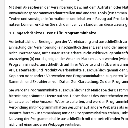
Mit dem Akzeptieren der Vereinbarung bzw. mit dem Aufrufen oder Nutz
Anwendungsprogrammierschnittstellen und anderer Tools (zusammen die
Texten und sonstigen Informationen und Inhalten in Bezug auf Produkte
nutzen können, erklären Sie sich damit einverstanden, an diese Lizenz 
1. Eingeschränkte Lizenz für Programminhalte
Vorbehaltlich der Bedingungen der Vereinbarung und ausschließlich z
Einhaltung der Vereinbarung (einschließlich dieser Lizenz und der ande
nicht übertragbare, nicht unterlizenzierbare, nicht exklusive, gebühren
anzuzeigen; (b) nur diejenigen der Amazon-Marken zu verwenden (wie in 
Programminhalte, ausschließlich auf Ihrer Website und in Übereinstimmu
API, Datenfeeds und Produkt-Werbeinhalte ausschließlich gemäß den Spe
Kopieren oder andere Verwenden von Programminhalten zugunsten Dri
Sammeln und Extrahieren von Daten. Zur Klarstellung: Zu den Program
Sie werden Programminhalte ausschließlich nach Maßgabe der Besti
hiermit eingeräumten Lizenz nutzen. Unbeschadet des Vorstehenden we
Umsätze auf eine Amazon-Website zu leiten, und werden Programminhal
Verbindung mit Programminhalten Besucher auf andere Websites als ein
unmittelbarem Zusammenhang mit den Programminhalten stehen, Links z
Nutzung der Programminhalte ausschließlich mit der betreffenden Pr
nicht mit einer anderen Webpage verlinken.