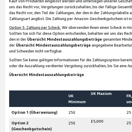
Kauf von Produkten eingelöst werden und unterliegen unseren Geschäf
uns das Recht vor, Vergütungen zurückzuhalten, bis der fällige Gesamt
das Recht vor, den Teil der Zahlungen, der den in der Zahlungstabelle 
Zahlungsart angibst. Die Zahlung per Amazon-Geschenkgutschein ist in
Option 3: Zahlung per Scheck.
Wir übersenden Ihnen einen Scheck in Höh
Sollten Sie sich für diese Option entscheiden, behalten wir uns das Rec
den in der
Übersicht Mindestauszahlungsbeträge
genannten Mindest
der
Übersicht Mindestauszahlungsbeträge
angegebene Bearbeitung
und Schweden nicht verfügbar.
Sollten Sie keine gültigen Informationen für die Zahlungsoption bereit
oder die Auszahlung verdienter Vergütung zurückhalten, bis Sie eine A
Übersicht Mindestauszahlungsbeträge
UK Maxium
UK
FR,
Minimum
un
Option 1 (Überweisung)
25£
25
£5,000
Option 2
25£
25
(Geschenkgutschein)