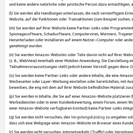
und keine andere natürliche oder juristische Person dazu ermächtigen, a
(l) Sie werden alle Handlungen unterlassen, die nach vernünftigem Erme
Website, auf der Funktionen oder Transaktionen (zum Beispiel suchen, s
(m) Sie werden auf Ihrer Website keine Partner-Links oder Programmin
Spionagesoftware, Schadsoftware, Computerviren, Würmern, Trojaner
Herunterladen oder Installieren auf einem Nutzer-Computer oder ande
genehmigt wurden.
(n) Sie werden Amazon-Websites oder Teile davon nicht auf Ihrer Websi
(z. B., WebView) innerhalb einer Mobilen Anwendung. Die Darstellung ein
Teilnahmevoraussetzungen stellt jedoch keinen Verstoß gegen diese Zif
(o) Sie werden keine Partner-Links oder andere Inhalte, die eine Am
Werbeseiten oder Layer-Werbung einstellen oder bereitstellen, mit Au
bewerben, die eng mit dem auf Ihrer Website befindlichen Material z
(p) Sie werden in Inhalte, die Sie auf einer Amazon-Website platzier
Werbediensten oder in einer Kundenbewertung, einem Forum, einem Wun
einer Amazon-Website verfügbaren Kontext) keine Partner-Links integr
(q) Sie werden nicht versuchen, den
Vergütungskatalog
zu umgehen oder
dass sich eine Webpage einer Amazon-Website im Browser eines Kunden 
(r) Sie werden nicht versuchen, Internetverkehr (Traffic) oder Vergü