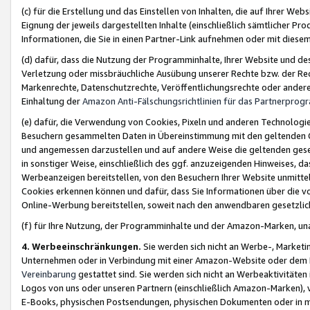
(c) für die Erstellung und das Einstellen von Inhalten, die auf Ihrer We
Eignung der jeweils dargestellten Inhalte (einschließlich sämtlicher 
Informationen, die Sie in einen Partner-Link aufnehmen oder mit diese
(d) dafür, dass die Nutzung der Programminhalte, Ihrer Website und des 
Verletzung oder missbräuchliche Ausübung unserer Rechte bzw. der Recht
Markenrechte, Datenschutzrechte, Veröffentlichungsrechte oder anderer
Einhaltung der
Amazon Anti-Fälschungsrichtlinien für das Partnerpro
(e) dafür, die Verwendung von Cookies, Pixeln und anderen Technologien
Besuchern gesammelten Daten in Übereinstimmung mit den geltenden Ge
und angemessen darzustellen und auf andere Weise die geltenden geset
in sonstiger Weise, einschließlich des ggf. anzuzeigenden Hinweises, d
Werbeanzeigen bereitstellen, von den Besuchern Ihrer Website unmitte
Cookies erkennen können und dafür, dass Sie Informationen über die v
Online-Werbung bereitstellen, soweit nach den anwendbaren gesetzlic
(f) für Ihre Nutzung, der Programminhalte und der Amazon-Marken, u
4. Werbeeinschränkungen.
Sie werden sich nicht an Werbe-, Market
Unternehmen oder in Verbindung mit einer Amazon-Website oder dem Pa
Vereinbarung
gestattet sind. Sie werden sich nicht an Werbeaktivitäten
Logos von uns oder unseren Partnern (einschließlich Amazon-Marken), 
E-Books, physischen Postsendungen, physischen Dokumenten oder in 