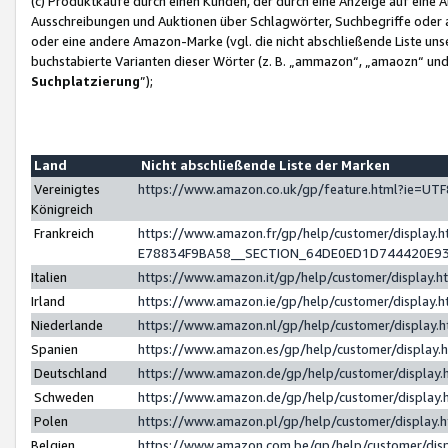
(c) Produktkäufe durch einen Kunden, der durch eine Anzeige auf eine 
Ausschreibungen und Auktionen über Schlagwörter, Suchbegriffe oder 
oder eine andere Amazon-Marke (vgl. die nicht abschließende Liste un
buchstabierte Varianten dieser Wörter (z. B. „ammazon“, „amaozn“ und „
Suchplatzierung
”);
Land
Nicht abschließende Liste der Marken
Vereinigtes
https://www.amazon.co.uk/gp/feature.html?ie=U
Königreich
Frankreich
https://www.amazon.fr/gp/help/customer/displa
E78834F9BA58__SECTION_64DE0ED1D744420E9
Italien
https://www.amazon.it/gp/help/customer/display
Irland
https://www.amazon.ie/gp/help/customer/displa
Niederlande
https://www.amazon.nl/gp/help/customer/display
Spanien
https://www.amazon.es/gp/help/customer/display
Deutschland
https://www.amazon.de/gp/help/customer/displa
Schweden
https://www.amazon.de/gp/help/customer/displa
Polen
https://www.amazon.pl/gp/help/customer/display
Belgien
https://www.amazon.com.be/gp/help/customer/d