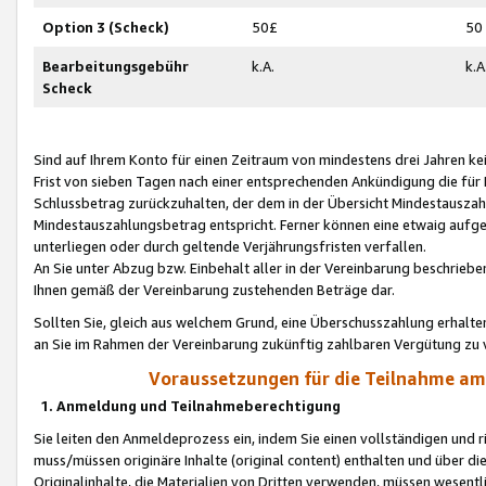
Option 3 (Scheck)
50£
50
Bearbeitungsgebühr
k.A.
k.A
Scheck
Sind auf Ihrem Konto für einen Zeitraum von mindestens drei Jahren kein
Frist von sieben Tagen nach einer entsprechenden Ankündigung die für
Schlussbetrag zurückzuhalten, der dem in der Übersicht Mindestausz
Mindestauszahlungsbetrag entspricht. Ferner können eine etwaig aufg
unterliegen oder durch geltende Verjährungsfristen verfallen.
An Sie unter Abzug bzw. Einbehalt aller in der Vereinbarung beschrieb
Ihnen gemäß der Vereinbarung zustehenden Beträge dar.
Sollten Sie, gleich aus welchem Grund, eine Überschusszahlung erhalte
an Sie im Rahmen der Vereinbarung zukünftig zahlbaren Vergütung zu 
Voraussetzungen für die Teilnahme a
1. Anmeldung und Teilnahmeberechtigung
Sie leiten den Anmeldeprozess ein, indem Sie einen vollständigen und 
muss/müssen originäre Inhalte (original content) enthalten und über d
Originalinhalte, die Materialien von Dritten verwenden, müssen wese