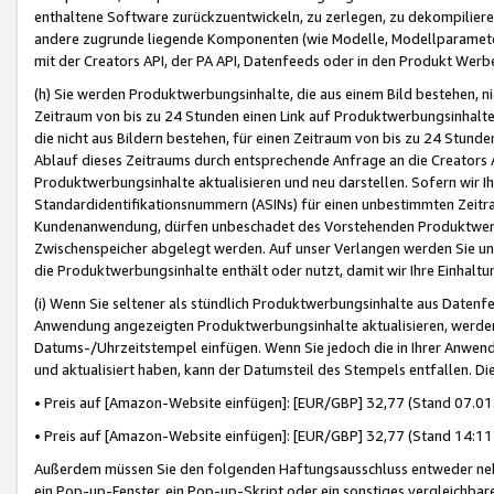
enthaltene Software zurückzuentwickeln, zu zerlegen, zu dekompilier
andere zugrunde liegende Komponenten (wie Modelle, Modellparameter
mit der Creators API, der PA API, Datenfeeds oder in den Produkt Werb
(h) Sie werden Produktwerbungsinhalte, die aus einem Bild bestehen, ni
Zeitraum von bis zu 24 Stunden einen Link auf Produktwerbungsinhalte
die nicht aus Bildern bestehen, für einen Zeitraum von bis zu 24 Stund
Ablauf dieses Zeitraums durch entsprechende Anfrage an die Creators 
Produktwerbungsinhalte aktualisieren und neu darstellen. Sofern wir Ih
Standardidentifikationsnummern (ASINs) für einen unbestimmten Zeitra
Kundenanwendung, dürfen unbeschadet des Vorstehenden Produktwerbu
Zwischenspeicher abgelegt werden. Auf unser Verlangen werden Sie un
die Produktwerbungsinhalte enthält oder nutzt, damit wir Ihre Einhalt
(i) Wenn Sie seltener als stündlich Produktwerbungsinhalte aus Datenfe
Anwendung angezeigten Produktwerbungsinhalte aktualisieren, werden 
Datums-/Uhrzeitstempel einfügen. Wenn Sie jedoch die in Ihrer Anwe
und aktualisiert haben, kann der Datumsteil des Stempels entfallen. Dies
• Preis auf [Amazon-Website einfügen]: [EUR/GBP] 32,77 (Stand 07.01.
• Preis auf [Amazon-Website einfügen]: [EUR/GBP] 32,77 (Stand 14:11 
Außerdem müssen Sie den folgenden Haftungsausschluss entweder neb
ein Pop-up-Fenster, ein Pop-up-Skript oder ein sonstiges vergleichba