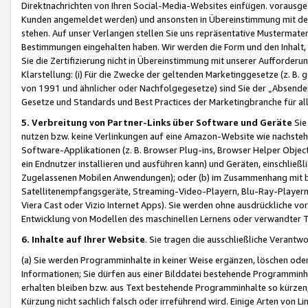
Direktnachrichten von Ihren Social-Media-Websites einfügen. vorausg
Kunden angemeldet werden) und ansonsten in Übereinstimmung mit der
stehen. Auf unser Verlangen stellen Sie uns repräsentative Mustermater
Bestimmungen eingehalten haben. Wir werden die Form und den Inhalt, di
Sie die Zertifizierung nicht in Übereinstimmung mit unserer Aufforderu
Klarstellung: (i) Für die Zwecke der geltenden Marketinggesetze (z. 
von 1991 und ähnlicher oder Nachfolgegesetze) sind Sie der „Absender“ j
Gesetze und Standards und Best Practices der Marketingbranche für 
5. Verbreitung von Partner-Links über Software und Geräte
Sie
nutzen bzw. keine Verlinkungen auf eine Amazon-Website wie nachsteh
Software-Applikationen (z. B. Browser Plug-ins, Browser Helper Objec
ein Endnutzer installieren und ausführen kann) und Geräten, einschlie
Zugelassenen Mobilen Anwendungen); oder (b) im Zusammenhang mit bzw.
Satellitenempfangsgeräte, Streaming-Video-Playern, Blu-Ray-Playern 
Viera Cast oder Vizio Internet Apps). Sie werden ohne ausdrückliche v
Entwicklung von Modellen des maschinellen Lernens oder verwandter 
6. Inhalte auf Ihrer Website
. Sie tragen die ausschließliche Verantwo
(a) Sie werden Programminhalte in keiner Weise ergänzen, löschen oder
Informationen; Sie dürfen aus einer Bilddatei bestehende Programminhal
erhalten bleiben bzw. aus Text bestehende Programminhalte so kürzen, 
Kürzung nicht sachlich falsch oder irreführend wird. Einige Arten von L