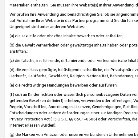
Materialien enthalten. Sie müssen Ihre Website(s) in Ihrer Anwendung ide
Wir prüfen Ihre Anwendung und benachrichtigen Sie, ob sie angenommen
auf Aufnahme Ihrer Website in das Partnerprogramm und Sie dürfen kei
Ungeeignet sind unter anderem Websites:
(a) die sexuelle oder obszöne Inhalte bewerben oder enthalten;
(b) die Gewalt verherrlichen oder gewalttätige Inhalte haben oder pot
anstiften,;
(c) die falsche, irreführende, diffamierende oder verleumderische Inha
(d) die von Hass geprägte, belästigende, schädliche, die Privatsphäre v
Herkunft, Hautfarbe, Geschlecht, Religion, Nationalität, Behinderung, 
(e) die rechtswidrige Handlungen bewerben oder ausführen;
(f) sich an Kinder richten oder wissentlich personenbezogene Daten vo
geltenden Gesetzen definiert) erheben, verwenden oder offenlegen, Vo
Regeln, Vorschriften, Anordnungen, Lizenzen, Genehmigungen, Richtlini
Entscheidungen oder andere Anforderungen einer zuständigen Regierung
Privacy Protection Act (15 U.S.C. §§ 6501-6506) oder Vorschriften, di
Internet erlassen wurden);
(g) die Marken von Amazon oder unseren verbundenen Unternehmen b