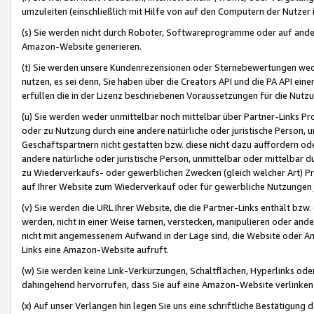
umzuleiten (einschließlich mit Hilfe von auf den Computern der Nutzer i
(s) Sie werden nicht durch Roboter, Softwareprogramme oder auf andere
Amazon-Website generieren.
(t) Sie werden unsere Kundenrezensionen oder Sternebewertungen wed
nutzen, es sei denn, Sie haben über die Creators API und die PA API e
erfüllen die in der Lizenz beschriebenen Voraussetzungen für die Nutzu
(u) Sie werden weder unmittelbar noch mittelbar über Partner-Links P
oder zu Nutzung durch eine andere natürliche oder juristische Person,
Geschäftspartnern nicht gestatten bzw. diese nicht dazu auffordern od
andere natürliche oder juristische Person, unmittelbar oder mittelbar
zu Wiederverkaufs- oder gewerblichen Zwecken (gleich welcher Art) 
auf Ihrer Website zum Wiederverkauf oder für gewerbliche Nutzungen 
(v) Sie werden die URL Ihrer Website, die die Partner-Links enthält b
werden, nicht in einer Weise tarnen, verstecken, manipulieren oder and
nicht mit angemessenem Aufwand in der Lage sind, die Website oder A
Links eine Amazon-Website aufruft.
(w) Sie werden keine Link-Verkürzungen, Schaltflächen, Hyperlinks ode
dahingehend hervorrufen, dass Sie auf eine Amazon-Website verlinken
(x) Auf unser Verlangen hin legen Sie uns eine schriftliche Bestätigung