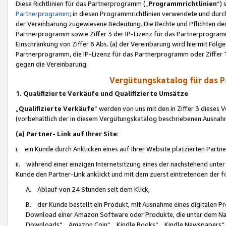
Diese Richtlinien für das Partnerprogramm („
Programmrichtlinien
“)
Partnerprogramm
; in diesen Programmrichtlinien verwendete und durch
der Vereinbarung zugewiesene Bedeutung. Die Rechte und Pflichten de
Partnerprogramm sowie Ziffer 3 der IP-Lizenz für das Partnerprogram
Einschränkung von Ziffer 6 Abs. (a) der Vereinbarung wird hiermit Fol
Partnerprogramm, die IP-Lizenz für das Partnerprogramm oder Ziffer 1
gegen die Vereinbarung.
Vergütungskatalog für das 
1. Qualifizierte Verkäufe und Qualifizierte Umsätze
„
Qualifizierte Verkäufe
“ werden von uns mit den in Ziffer 3 diese
(vorbehaltlich der in diesem Vergütungskatalog beschriebenen Ausnah
(a) Partner- Link auf Ihrer Site
:
i. ein Kunde durch Anklicken eines auf Ihrer Website platzierten Part
ii. während einer einzigen Internetsitzung eines der nachstehend unter (i)
Kunde den Partner-Link anklickt und mit dem zuerst eintretenden der f
A. Ablauf von 24 Stunden seit dem Klick,
B. der Kunde bestellt ein Produkt, mit Ausnahme eines digitalen P
Download einer Amazon Software oder Produkte, die unter dem N
Downloads“, „Amazon Coin“, „Kindle Books“, „Kindle Newspapers“, „