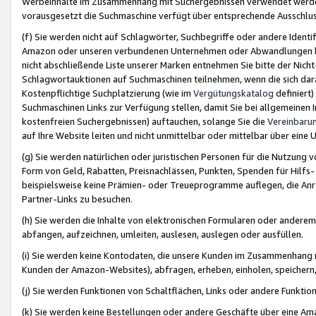
Werbeinhalte im Zusammenhang mit Suchergebnissen verwendet werden,
vorausgesetzt die Suchmaschine verfügt über entsprechende Ausschlu
(f) Sie werden nicht auf Schlagwörter, Suchbegriffe oder andere Ident
Amazon oder unseren verbundenen Unternehmen oder Abwandlungen bzw
nicht abschließende Liste unserer Marken entnehmen Sie bitte der Nich
Schlagwortauktionen auf Suchmaschinen teilnehmen, wenn die sich da
Kostenpflichtige Suchplatzierung (wie im
Vergütungskatalog
definiert
Suchmaschinen Links zur Verfügung stellen, damit Sie bei allgemeinen I
kostenfreien Suchergebnissen) auftauchen, solange Sie die
Vereinbaru
auf Ihre Website leiten und nicht unmittelbar oder mittelbar über eine
(g) Sie werden natürlichen oder juristischen Personen für die Nutzung 
Form von Geld, Rabatten, Preisnachlässen, Punkten, Spenden für Hilfs
beispielsweise keine Prämien- oder Treueprogramme auflegen, die Anrei
Partner-Links zu besuchen.
(h) Sie werden die Inhalte von elektronischen Formularen oder anderem M
abfangen, aufzeichnen, umleiten, auslesen, auslegen oder ausfüllen.
(i) Sie werden keine Kontodaten, die unsere Kunden im Zusammenhang 
Kunden der Amazon-Websites), abfragen, erheben, einholen, speichern,
(j) Sie werden Funktionen von Schaltflächen, Links oder andere Funkti
(k) Sie werden keine Bestellungen oder andere Geschäfte über eine Ama