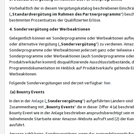
Vorbehaltlich der in diesem Vergütungskatalog beschriebenen Einschr
(„
Standardvergütung im Rahmen des Partnerprogramms
“) besc
bestimmten Prozentsatzes der Qualifizierten Erlöse.
4. Sondervergütung oder Werbeaktionen
Gelegentlich können wir Sonderprogramme oder Werbeaktionen auflegen,
oder alternative Vergütung („
Sondervergütung
”) zu verdienen. Amazo
Sonderprogramme oder Werbeaktionen jederzeit ganz oder teilweise einz
Sonderprogramme oder Werbeaktionen (auch Sonderprogramme oder We
Produktverkäufen kommt) disqualifizierende Ausschlusstatbestände, di
Programmdokumentation im Hinblick auf Produktverkäufe geltende E
Werbeaktionen.
Folgende Sondervergütungen sind derzeit verfügbar:
hier
.
(a) Bounty Events
In den in der
Anlage
(„
Sondervergütung
“) aufgeführten Ländern sind
Zusammenhang mit „
Bounty Events
“ die in dieser Ziffer 4 (a) besch
Bounty Event wie in der Anlage beschrieben anspruchsberechtigt sein mu
teilnehmende Startseite einer Amazon-Website aufruft und (2) der Kun
ausführt.
Amazon zahlt keine Sondervergütung, wenn das zugrundeliegende Boun