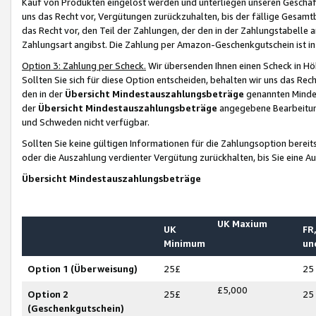
Kauf von Produkten eingelöst werden und unterliegen unseren Geschäf
uns das Recht vor, Vergütungen zurückzuhalten, bis der fällige Gesamt
das Recht vor, den Teil der Zahlungen, der den in der Zahlungstabelle 
Zahlungsart angibst. Die Zahlung per Amazon-Geschenkgutschein ist in
Option 3: Zahlung per Scheck.
Wir übersenden Ihnen einen Scheck in Höh
Sollten Sie sich für diese Option entscheiden, behalten wir uns das Rec
den in der
Übersicht Mindestauszahlungsbeträge
genannten Mindest
der
Übersicht Mindestauszahlungsbeträge
angegebene Bearbeitung
und Schweden nicht verfügbar.
Sollten Sie keine gültigen Informationen für die Zahlungsoption bereit
oder die Auszahlung verdienter Vergütung zurückhalten, bis Sie eine A
Übersicht Mindestauszahlungsbeträge
UK Maxium
UK
FR,
Minimum
un
Option 1 (Überweisung)
25£
25
£5,000
Option 2
25£
25
(Geschenkgutschein)