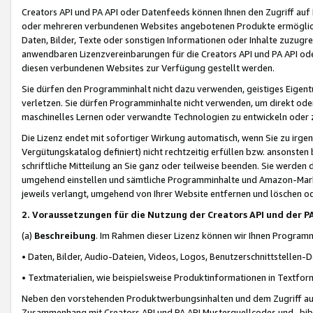
Creators API und PA API oder Datenfeeds können Ihnen den Zugriff auf D
oder mehreren verbundenen Websites angebotenen Produkte ermögliche
Daten, Bilder, Texte oder sonstigen Informationen oder Inhalte zuzugre
anwendbaren Lizenzvereinbarungen für die Creators API und PA API od
diesen verbundenen Websites zur Verfügung gestellt werden.
Sie dürfen den Programminhalt nicht dazu verwenden, geistiges Eigent
verletzen. Sie dürfen Programminhalte nicht verwenden, um direkt ode
maschinelles Lernen oder verwandte Technologien zu entwickeln oder zu
Die Lizenz endet mit sofortiger Wirkung automatisch, wenn Sie zu irg
Vergütungskatalog definiert) nicht rechtzeitig erfüllen bzw. ansonsten
schriftliche Mitteilung an Sie ganz oder teilweise beenden. Sie werden
umgehend einstellen und sämtliche Programminhalte und Amazon-Marke
jeweils verlangt, umgehend von Ihrer Website entfernen und löschen od
2. Voraussetzungen für die Nutzung der Creators API und der P
(a)
Beschreibung
. Im Rahmen dieser Lizenz können wir Ihnen Programmi
• Daten, Bilder, Audio-Dateien, Videos, Logos, Benutzerschnittstellen-
• Textmaterialien, wie beispielsweise Produktinformationen in Textfor
Neben den vorstehenden Produktwerbungsinhalten und dem Zugriff auf 
Zusammenhang mit Creators API und PA API Musterquellcodes und -bibli