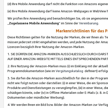
(d) Ihre Mobile Anwendung darf nicht die Funktion von Amazons eige
(e) Ihre Mobile Anwendung darf keine Amazon-Webpages in WebView 
Wir prüfen Ihre Anwendung und benachrichtigen Sie, ob sie angenomm
„
Zugelassene Mobile Anwendung
“ im Sinne der
Vereinbarung
.
Markenrichtlinien für das 
Diese Richtlinien gelten für die Nutzung der Marken, die wir Ihnen als 
müssen jederzeit strikt eingehalten werden, und jede Nutzung der Ama
Lizenzen bezüglich Ihrer Nutzung der Amazon-Marken.
1. SIE DÜRFEN DIE AMAZON-MARKEN AUSSCHLIESSLICH DURCH DARS
AUF EINER AMAZON-WEBSITE MITTELS EINES ENTSPRECHENDEN PART
2. Ihre Nutzung der Amazon-Marken muss (i) im Einklang mit der aktuells
Programmdokumentation (wie im
Vergütungskatalog
definiert) erfolg
3. Sie dürfen die Amazon-Marken ausschließlich für den in der Progr
nicht wie folgt nutzen oder darstellen: (i) in einer Weise, die ein Spo
Produkte und Dienstleistungen zu verunglimpfen, (iii) in einer Weise
schädigen könnte, oder (iv) in Offline-Materialien oder E-Mails (z. B.
Dokumenten oder mündlicher Werbung).
4. Wir werden Ihnen ein Bild bzw. Bilder der Amazon-Marken zur Verfüg