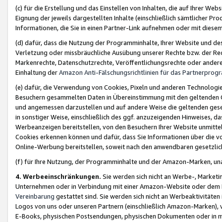
(c) für die Erstellung und das Einstellen von Inhalten, die auf Ihrer We
Eignung der jeweils dargestellten Inhalte (einschließlich sämtlicher 
Informationen, die Sie in einen Partner-Link aufnehmen oder mit diese
(d) dafür, dass die Nutzung der Programminhalte, Ihrer Website und des 
Verletzung oder missbräuchliche Ausübung unserer Rechte bzw. der Recht
Markenrechte, Datenschutzrechte, Veröffentlichungsrechte oder anderer
Einhaltung der
Amazon Anti-Fälschungsrichtlinien für das Partnerpro
(e) dafür, die Verwendung von Cookies, Pixeln und anderen Technologien
Besuchern gesammelten Daten in Übereinstimmung mit den geltenden Ge
und angemessen darzustellen und auf andere Weise die geltenden geset
in sonstiger Weise, einschließlich des ggf. anzuzeigenden Hinweises, d
Werbeanzeigen bereitstellen, von den Besuchern Ihrer Website unmitte
Cookies erkennen können und dafür, dass Sie Informationen über die v
Online-Werbung bereitstellen, soweit nach den anwendbaren gesetzlic
(f) für Ihre Nutzung, der Programminhalte und der Amazon-Marken, u
4. Werbeeinschränkungen.
Sie werden sich nicht an Werbe-, Market
Unternehmen oder in Verbindung mit einer Amazon-Website oder dem Pa
Vereinbarung
gestattet sind. Sie werden sich nicht an Werbeaktivitäten
Logos von uns oder unseren Partnern (einschließlich Amazon-Marken), 
E-Books, physischen Postsendungen, physischen Dokumenten oder in 