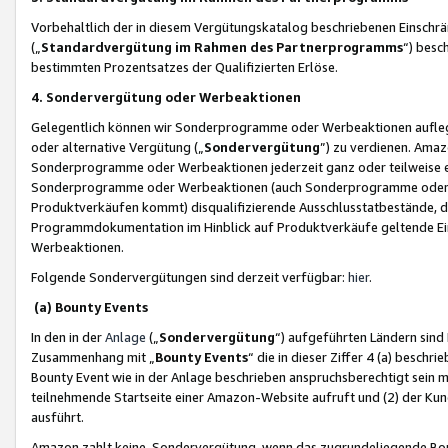
Vorbehaltlich der in diesem Vergütungskatalog beschriebenen Einschr
(„
Standardvergütung im Rahmen des Partnerprogramms
“) besc
bestimmten Prozentsatzes der Qualifizierten Erlöse.
4. Sondervergütung oder Werbeaktionen
Gelegentlich können wir Sonderprogramme oder Werbeaktionen auflegen,
oder alternative Vergütung („
Sondervergütung
”) zu verdienen. Amazo
Sonderprogramme oder Werbeaktionen jederzeit ganz oder teilweise einz
Sonderprogramme oder Werbeaktionen (auch Sonderprogramme oder We
Produktverkäufen kommt) disqualifizierende Ausschlusstatbestände, di
Programmdokumentation im Hinblick auf Produktverkäufe geltende E
Werbeaktionen.
Folgende Sondervergütungen sind derzeit verfügbar:
hier
.
(a) Bounty Events
In den in der
Anlage
(„
Sondervergütung
“) aufgeführten Ländern sind
Zusammenhang mit „
Bounty Events
“ die in dieser Ziffer 4 (a) besch
Bounty Event wie in der Anlage beschrieben anspruchsberechtigt sein mu
teilnehmende Startseite einer Amazon-Website aufruft und (2) der Kun
ausführt.
Amazon zahlt keine Sondervergütung, wenn das zugrundeliegende Boun