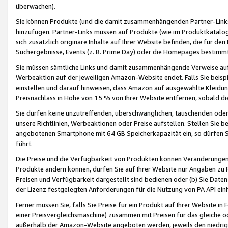
überwachen).
Sie können Produkte (und die damit zusammenhängenden Partner-Links)
hinzufügen. Partner-Links müssen auf Produkte (wie im Produktkatalog de
sich zusätzlich originäre Inhalte auf Ihrer Website befinden, die für 
Suchergebnisse, Events (z. B. Prime Day) oder die Homepages bestimmte
Sie müssen sämtliche Links und damit zusammenhängende Verweise auf z
Werbeaktion auf der jeweiligen Amazon-Website endet. Falls Sie beisp
einstellen und darauf hinweisen, dass Amazon auf ausgewählte Kleidun
Preisnachlass in Höhe von 15 % von Ihrer Website entfernen, sobald di
Sie dürfen keine unzutreffenden, überschwänglichen, täuschenden od
unsere Richtlinien, Werbeaktionen oder Preise aufstellen. Stellen Sie 
angebotenen Smartphone mit 64 GB Speicherkapazität ein, so dürfen S
führt.
Die Preise und die Verfügbarkeit von Produkten können Veränderungen 
Produkte ändern können, dürfen Sie auf Ihrer Website nur Angaben zu P
Preisen und Verfügbarkeit dargestellt sind bedienen oder (b) Sie Daten
der Lizenz festgelegten Anforderungen für die Nutzung von PA API einh
Ferner müssen Sie, falls Sie Preise für ein Produkt auf Ihrer Website in 
einer Preisvergleichsmaschine) zusammen mit Preisen für das gleiche o
außerhalb der Amazon-Website angeboten werden, jeweils den niedrigst