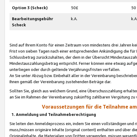
Option 3 (Scheck)
50£
50
Bearbeitungsgebühr
k.A.
k.A
Scheck
Sind auf Ihrem Konto für einen Zeitraum von mindestens drei Jahren kein
Frist von sieben Tagen nach einer entsprechenden Ankündigung die für
Schlussbetrag zurückzuhalten, der dem in der Übersicht Mindestausz
Mindestauszahlungsbetrag entspricht. Ferner können eine etwaig aufg
unterliegen oder durch geltende Verjährungsfristen verfallen.
An Sie unter Abzug bzw. Einbehalt aller in der Vereinbarung beschrieb
Ihnen gemäß der Vereinbarung zustehenden Beträge dar.
Sollten Sie, gleich aus welchem Grund, eine Überschusszahlung erhalte
an Sie im Rahmen der Vereinbarung zukünftig zahlbaren Vergütung zu 
Voraussetzungen für die Teilnahme a
1. Anmeldung und Teilnahmeberechtigung
Sie leiten den Anmeldeprozess ein, indem Sie einen vollständigen und 
muss/müssen originäre Inhalte (original content) enthalten und über d
Originalinhalte, die Materialien von Dritten verwenden, müssen wese