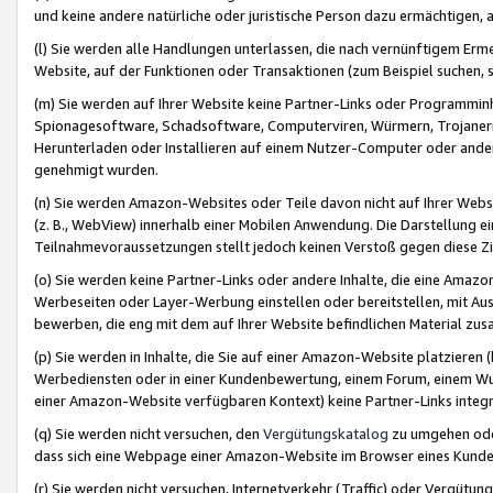
und keine andere natürliche oder juristische Person dazu ermächtigen, a
(l) Sie werden alle Handlungen unterlassen, die nach vernünftigem Erme
Website, auf der Funktionen oder Transaktionen (zum Beispiel suchen, s
(m) Sie werden auf Ihrer Website keine Partner-Links oder Programmin
Spionagesoftware, Schadsoftware, Computerviren, Würmern, Trojaner
Herunterladen oder Installieren auf einem Nutzer-Computer oder ande
genehmigt wurden.
(n) Sie werden Amazon-Websites oder Teile davon nicht auf Ihrer Websi
(z. B., WebView) innerhalb einer Mobilen Anwendung. Die Darstellung ein
Teilnahmevoraussetzungen stellt jedoch keinen Verstoß gegen diese Zif
(o) Sie werden keine Partner-Links oder andere Inhalte, die eine Am
Werbeseiten oder Layer-Werbung einstellen oder bereitstellen, mit Au
bewerben, die eng mit dem auf Ihrer Website befindlichen Material z
(p) Sie werden in Inhalte, die Sie auf einer Amazon-Website platzier
Werbediensten oder in einer Kundenbewertung, einem Forum, einem Wun
einer Amazon-Website verfügbaren Kontext) keine Partner-Links integr
(q) Sie werden nicht versuchen, den
Vergütungskatalog
zu umgehen oder
dass sich eine Webpage einer Amazon-Website im Browser eines Kunden 
(r) Sie werden nicht versuchen, Internetverkehr (Traffic) oder Vergü