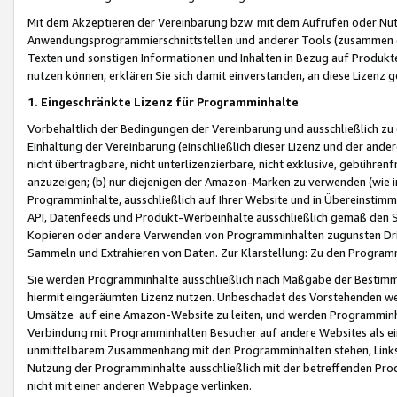
Mit dem Akzeptieren der Vereinbarung bzw. mit dem Aufrufen oder Nutz
Anwendungsprogrammierschnittstellen und anderer Tools (zusammen die
Texten und sonstigen Informationen und Inhalten in Bezug auf Produkte
nutzen können, erklären Sie sich damit einverstanden, an diese Lizenz 
1. Eingeschränkte Lizenz für Programminhalte
Vorbehaltlich der Bedingungen der Vereinbarung und ausschließlich z
Einhaltung der Vereinbarung (einschließlich dieser Lizenz und der ande
nicht übertragbare, nicht unterlizenzierbare, nicht exklusive, gebühren
anzuzeigen; (b) nur diejenigen der Amazon-Marken zu verwenden (wie in 
Programminhalte, ausschließlich auf Ihrer Website und in Übereinstimmu
API, Datenfeeds und Produkt-Werbeinhalte ausschließlich gemäß den Spe
Kopieren oder andere Verwenden von Programminhalten zugunsten Dri
Sammeln und Extrahieren von Daten. Zur Klarstellung: Zu den Program
Sie werden Programminhalte ausschließlich nach Maßgabe der Besti
hiermit eingeräumten Lizenz nutzen. Unbeschadet des Vorstehenden we
Umsätze auf eine Amazon-Website zu leiten, und werden Programminhal
Verbindung mit Programminhalten Besucher auf andere Websites als ein
unmittelbarem Zusammenhang mit den Programminhalten stehen, Links z
Nutzung der Programminhalte ausschließlich mit der betreffenden Pr
nicht mit einer anderen Webpage verlinken.