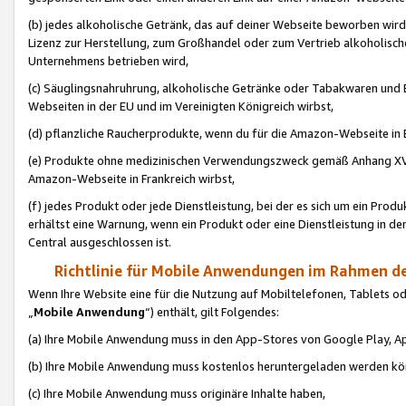
(b) jedes alkoholische Getränk, das auf deiner Webseite beworben wird
Lizenz zur Herstellung, zum Großhandel oder zum Vertrieb alkoholisch
Unternehmens betrieben wird,
(c) Säuglingsnahruhrung, alkoholische Getränke oder Tabakwaren und E
Webseiten in der EU und im Vereinigten Königreich wirbst,
(d) pflanzliche Raucherprodukte, wenn du für die Amazon-Webseite in B
(e) Produkte ohne medizinischen Verwendungszweck gemäß Anhang XVI 
Amazon-Webseite in Frankreich wirbst,
(f) jedes Produkt oder jede Dienstleistung, bei der es sich um ein Prod
erhältst eine Warnung, wenn ein Produkt oder eine Dienstleistung in de
Central ausgeschlossen ist.
Richtlinie für Mobile Anwendungen im Rahmen de
Wenn Ihre Website eine für die Nutzung auf Mobiltelefonen, Tablets 
„
Mobile Anwendung
“) enthält, gilt Folgendes:
(a) Ihre Mobile Anwendung muss in den App-Stores von Google Play, A
(b) Ihre Mobile Anwendung muss kostenlos heruntergeladen werden könn
(c) Ihre Mobile Anwendung muss originäre Inhalte haben,