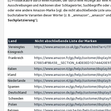
(c) Produktkäufe durch einen Kunden, der durch eine Anzeige auf eine 
Ausschreibungen und Auktionen über Schlagwörter, Suchbegriffe oder 
oder eine andere Amazon-Marke (vgl. die nicht abschließende Liste un
buchstabierte Varianten dieser Wörter (z. B. „ammazon“, „amaozn“ und „
Suchplatzierung
”);
Land
Nicht abschließende Liste der Marken
Vereinigtes
https://www.amazon.co.uk/gp/feature.html?ie=U
Königreich
Frankreich
https://www.amazon.fr/gp/help/customer/displa
E78834F9BA58__SECTION_64DE0ED1D744420E9
Italien
https://www.amazon.it/gp/help/customer/display
Irland
https://www.amazon.ie/gp/help/customer/displa
Niederlande
https://www.amazon.nl/gp/help/customer/display
Spanien
https://www.amazon.es/gp/help/customer/display
Deutschland
https://www.amazon.de/gp/help/customer/displa
Schweden
https://www.amazon.de/gp/help/customer/displa
Polen
https://www.amazon.pl/gp/help/customer/display
Belgien
https://www.amazon.com.be/gp/help/customer/d