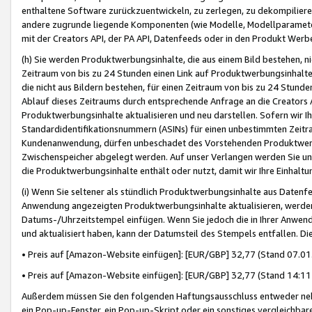
enthaltene Software zurückzuentwickeln, zu zerlegen, zu dekompilier
andere zugrunde liegende Komponenten (wie Modelle, Modellparameter
mit der Creators API, der PA API, Datenfeeds oder in den Produkt Werb
(h) Sie werden Produktwerbungsinhalte, die aus einem Bild bestehen, ni
Zeitraum von bis zu 24 Stunden einen Link auf Produktwerbungsinhalte
die nicht aus Bildern bestehen, für einen Zeitraum von bis zu 24 Stund
Ablauf dieses Zeitraums durch entsprechende Anfrage an die Creators 
Produktwerbungsinhalte aktualisieren und neu darstellen. Sofern wir Ih
Standardidentifikationsnummern (ASINs) für einen unbestimmten Zeitra
Kundenanwendung, dürfen unbeschadet des Vorstehenden Produktwerbu
Zwischenspeicher abgelegt werden. Auf unser Verlangen werden Sie un
die Produktwerbungsinhalte enthält oder nutzt, damit wir Ihre Einhalt
(i) Wenn Sie seltener als stündlich Produktwerbungsinhalte aus Datenfe
Anwendung angezeigten Produktwerbungsinhalte aktualisieren, werden 
Datums-/Uhrzeitstempel einfügen. Wenn Sie jedoch die in Ihrer Anwe
und aktualisiert haben, kann der Datumsteil des Stempels entfallen. Dies
• Preis auf [Amazon-Website einfügen]: [EUR/GBP] 32,77 (Stand 07.01.
• Preis auf [Amazon-Website einfügen]: [EUR/GBP] 32,77 (Stand 14:11 
Außerdem müssen Sie den folgenden Haftungsausschluss entweder neb
ein Pop-up-Fenster, ein Pop-up-Skript oder ein sonstiges vergleichba