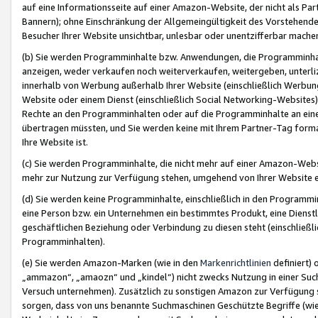
auf eine Informationsseite auf einer Amazon-Website, der nicht als Part
Bannern); ohne Einschränkung der Allgemeingültigkeit des Vorstehende
Besucher Ihrer Website unsichtbar, unlesbar oder unentzifferbar mache
(b) Sie werden Programminhalte bzw. Anwendungen, die Programminhalt
anzeigen, weder verkaufen noch weiterverkaufen, weitergeben, unterli
innerhalb von Werbung außerhalb Ihrer Website (einschließlich Werbun
Website oder einem Dienst (einschließlich Social Networking-Website
Rechte an den Programminhalten oder auf die Programminhalte an eine a
übertragen müssten, und Sie werden keine mit Ihrem Partner-Tag formati
Ihre Website ist.
(c) Sie werden Programminhalte, die nicht mehr auf einer Amazon-Websit
mehr zur Nutzung zur Verfügung stehen, umgehend von Ihrer Website e
(d) Sie werden keine Programminhalte, einschließlich in den Programmin
eine Person bzw. ein Unternehmen ein bestimmtes Produkt, eine Dienstle
geschäftlichen Beziehung oder Verbindung zu diesen steht (einschließli
Programminhalten).
(e) Sie werden Amazon-Marken (wie in den
Markenrichtlinien
definiert) 
„ammazon“, „amaozn“ und „kindel“) nicht zwecks Nutzung in einer Suc
Versuch unternehmen). Zusätzlich zu sonstigen Amazon zur Verfügung 
sorgen, dass von uns benannte Suchmaschinen Geschützte Begriffe (wie 