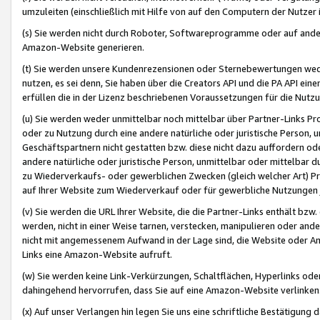
umzuleiten (einschließlich mit Hilfe von auf den Computern der Nutzer i
(s) Sie werden nicht durch Roboter, Softwareprogramme oder auf andere
Amazon-Website generieren.
(t) Sie werden unsere Kundenrezensionen oder Sternebewertungen wed
nutzen, es sei denn, Sie haben über die Creators API und die PA API e
erfüllen die in der Lizenz beschriebenen Voraussetzungen für die Nutzu
(u) Sie werden weder unmittelbar noch mittelbar über Partner-Links P
oder zu Nutzung durch eine andere natürliche oder juristische Person,
Geschäftspartnern nicht gestatten bzw. diese nicht dazu auffordern od
andere natürliche oder juristische Person, unmittelbar oder mittelbar
zu Wiederverkaufs- oder gewerblichen Zwecken (gleich welcher Art) 
auf Ihrer Website zum Wiederverkauf oder für gewerbliche Nutzungen 
(v) Sie werden die URL Ihrer Website, die die Partner-Links enthält b
werden, nicht in einer Weise tarnen, verstecken, manipulieren oder and
nicht mit angemessenem Aufwand in der Lage sind, die Website oder A
Links eine Amazon-Website aufruft.
(w) Sie werden keine Link-Verkürzungen, Schaltflächen, Hyperlinks ode
dahingehend hervorrufen, dass Sie auf eine Amazon-Website verlinken
(x) Auf unser Verlangen hin legen Sie uns eine schriftliche Bestätigung