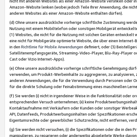
nicht mit anderen Websites als einer Amazon-Website verlinken oder i
Amazon-Website lenken (wobei jedoch Teile Ihrer Anwendung, die nich
anderen Websites als einer Amazon-Website enthalten dürfen).
(d) Ohne unsere ausdrückliche vorherige schriftliche Zustimmung werd
Nutzung mit einem Mobiltelefon oder sonstigen Mobilgerät entwickelt
(1) Websites, die nicht für die Nutzung mit solchen Geräten entwickelt
eine nicht für Mobilgeräte optimierte Website, die über einen Interne
in den
Richtlinie für Mobile Anwendungen
definiert, oder (3) Beistellge
Satellitenempfangsgeräte, Streaming-Video-Player, Blu-Ray-Player ode
Cast oder Vizio Internet-Apps).
(e) Ohne unsere ausdrückliche vorherige schriftliche Genehmigung dürfe
verwenden, um Produkt-Werbeinhalte zu aggregieren, zu analysieren, 
anderen Anwendungen, die für die Verwendung durch Personen oder Or
für die direkte Schulung oder Feinabstimmung eines maschinellen Lern
(f) Sie werden (i) nicht in irgendeiner Weise in die Funktionalität ode
entsprechenden Versuch unternehmen; (ii) keine Produktwerbungsinha
Kontaktaufnahme mit Verkäufern oder Kunden oder sonstiger Werbeaktiv
API, Datenfeeds, Produktwerbungsinhalten oder Spezifikationen erschei
Eigentumsrechte oder gewerblicher Schutzrechte, nicht entfernen, verd
(g) Sie werden nicht versuchen, (i) die Spezifikationen oder die in de
manipulieren, zu reparieren oder anderweitig abgeleitete Werke davon z