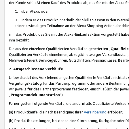
der Kunde schließt einen Kauf des Produkts ab, das Sie mit der Alexa 
C. über Alexa, oder
D. indem er das Produkt innerhalb der Skills Session in den Waren
seiner erstmaligen Teilnahme an der Alexa Shopping Action abschlie
iii. das Produkt, das Sie mit der Alexa-Einkaufsaktion vorgestellt ha
ihm bezahlt.
Die aus den einzelnen Qualifizierten Verkäufen generierten „
Qualifizi
Qualifizierten Verkäufe einnehmen, abzüglich etwaiger Versandkosten
Mehrwertsteuer), Servicegebühren, Gutschriften, Preisnachlässe, Bear
2. Ausgeschlossene Verkäufe
Unbeschadet des Vorstehenden gelten Qualifizierte Verkäufe nicht als
Vergütungskatalog für das Partnerprogramm oder andere Bestimmungen,
wir jeweils für das Partnerprogramm festlegen, einschließlich der jewe
„
Programmdokumentation
“).
Ferner gelten folgende Verkäufe, die andernfalls Qualifizierte Verkä
(a) Produktkäufe, die nach Beendigung Ihrer
Vereinbarung
erfolgen;
(b) Produktbestellungen, bei denen eine Stornierung, Rückgabe oder R