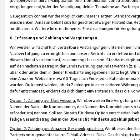
(beispielsweise durch Manipulation oder Kombination von Attributions-
Vergütungen und/oder der Beendigung deiner Teilnahme am Partnerp
Gelegentlich können wir die Möglichkeit unserer Partner, Standardv
einschränken. Amazon behält sich (ungeachtet etwaiger Fristen) das Re
modifizieren. Weitere Informationen zu Einschränkungen für Vergütung
6. Erfassung und Zahlung von Vergütungen
Wir werden wirtschaftlich vertretbare Anstrengungen unternehmen, um 
Nachverfolgung zu ermöglichen und unsere Berichte zu erstellen und di
diesem Monat verdient hast, zusammengefasst sind. Standardvergütung
auf den nächsten Betrag in der Landeswährung gerundet werden (z. B. C
über oder unter dem in deiner Preiskarte angegebenen Satz liegt. Wir
eine Amazon-Webseite etwa 60 Tage nach Ende jedes Kalendermonats, i
wurden. Du kannst wählen, ob du Zahlungen in einer anderen Währung
dafür entscheidest, erklärst du dich damit einverstanden, dass die K
Option 1: Zahlung per Überweisung.
Wir überweisen Ihre Vergütung dir
Namen der Bank, die Kontonummer, den Namen des Kontoinhabers bzw. a
erforderlich) nennen. Sollten Sie sich für diese Option entscheiden, be
fällige Gesamtbetrag den in der
Übersicht Mindestauszahlungsbet
Option 2: Zahlung per Amazon-Geschenkgutschein.
Wir übersenden Ihne
Partnerkonto genannte Haupt-E-Mail-Adresse. Diese Geschenkgutschei