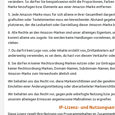
verändern. So dürfen Sie beispielsweise nicht die Proportionen, Farb
Marke hinzufügen bzw. Elemente aus einer Amazon-Marke entfernen.
5. Jede Amazon-Marke muss für sich alleine in ihrer Gesamtheit darge
grafischen oder Textelementen muss ein hinreichender Abstand gegebe
platzieren, der die Lesbarkeit oder Darstellung dieser Amazon-Marke b
6. Alle Rechte an den Amazon-Marken sind unser alleiniges Eigentum, 
kommt alleine uns zugute. Sie werden keine Handlungen vornehmen, 
stehen.
7. Du darfst kein Logo von, oder Inhalte erstellt von,
Drittanbietern au
anderweitig verwenden, es sei denn, du hast von diesem Verkäufer oder
8. Sie dürfen in keiner Rechtsordnung Marken nutzen oder zur Eintragu
keiner Rechtsordnung Marken, Domain-Namen, Subdomain-Namen, Benu
Amazon-Marke zum Verwechseln ähnlich sind.
Wir behalten uns das Recht vor, diese Markenrichtlinien und die gene
Einstellen einer Änderungsmitteilung oder überarbeiteter Markenricht
Wir behalten uns das Recht vor, gegen jede unbefugte Nutzung bzw. jede 
unserem alleinigen Ermessen angemessene Maßnahmen zu ergreifen.
IP-Lizenz- und Nutzungsan
Diese Lizenz regelt Ihre Nutzung von Programminhalten im Zusammen