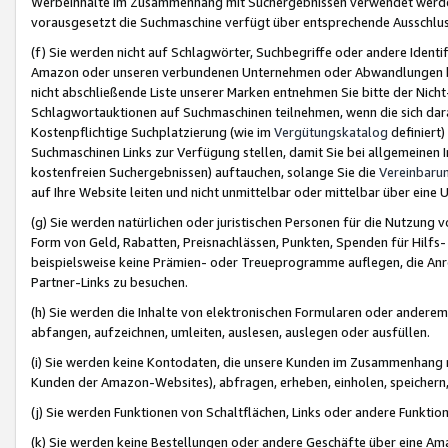
Werbeinhalte im Zusammenhang mit Suchergebnissen verwendet werden,
vorausgesetzt die Suchmaschine verfügt über entsprechende Ausschlu
(f) Sie werden nicht auf Schlagwörter, Suchbegriffe oder andere Ident
Amazon oder unseren verbundenen Unternehmen oder Abwandlungen bzw
nicht abschließende Liste unserer Marken entnehmen Sie bitte der Nich
Schlagwortauktionen auf Suchmaschinen teilnehmen, wenn die sich da
Kostenpflichtige Suchplatzierung (wie im
Vergütungskatalog
definiert
Suchmaschinen Links zur Verfügung stellen, damit Sie bei allgemeinen I
kostenfreien Suchergebnissen) auftauchen, solange Sie die
Vereinbaru
auf Ihre Website leiten und nicht unmittelbar oder mittelbar über eine
(g) Sie werden natürlichen oder juristischen Personen für die Nutzung 
Form von Geld, Rabatten, Preisnachlässen, Punkten, Spenden für Hilfs
beispielsweise keine Prämien- oder Treueprogramme auflegen, die Anrei
Partner-Links zu besuchen.
(h) Sie werden die Inhalte von elektronischen Formularen oder anderem M
abfangen, aufzeichnen, umleiten, auslesen, auslegen oder ausfüllen.
(i) Sie werden keine Kontodaten, die unsere Kunden im Zusammenhang 
Kunden der Amazon-Websites), abfragen, erheben, einholen, speichern,
(j) Sie werden Funktionen von Schaltflächen, Links oder andere Funkti
(k) Sie werden keine Bestellungen oder andere Geschäfte über eine Ama