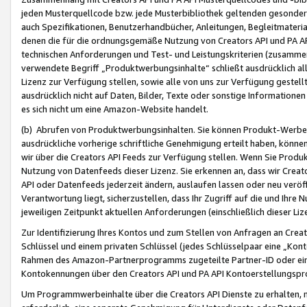
jeden Musterquellcode bzw. jede Musterbibliothek geltenden gesonder
auch Spezifikationen, Benutzerhandbücher, Anleitungen, Begleitmaterial
denen die für die ordnungsgemäße Nutzung von Creators API und PA A
technischen Anforderungen und Test- und Leistungskriterien (zusammen
verwendete Begriff „Produktwerbungsinhalte“ schließt ausdrücklich al
Lizenz zur Verfügung stellen, sowie alle von uns zur Verfügung gestel
ausdrücklich nicht auf Daten, Bilder, Texte oder sonstige Informatione
es sich nicht um eine Amazon-Website handelt.
(b) Abrufen von Produktwerbungsinhalten. Sie können Produkt-Werbein
ausdrückliche vorherige schriftliche Genehmigung erteilt haben, könn
wir über die Creators API Feeds zur Verfügung stellen. Wenn Sie Produk
Nutzung von Datenfeeds dieser Lizenz. Sie erkennen an, dass wir Creat
API oder Datenfeeds jederzeit ändern, auslaufen lassen oder neu veröffe
Verantwortung liegt, sicherzustellen, dass Ihr Zugriff auf die und Ihr
jeweiligen Zeitpunkt aktuellen Anforderungen (einschließlich dieser Liz
Zur Identifizierung Ihres Kontos und zum Stellen von Anfragen an Crea
Schlüssel und einem privaten Schlüssel (jedes Schlüsselpaar eine „Kon
Rahmen des Amazon-Partnerprogramms zugeteilte Partner-ID oder ein
Kontokennungen über den Creators API und PA API Kontoerstellungspro
Um Programmwerbeinhalte über die Creators API Dienste zu erhalten, m