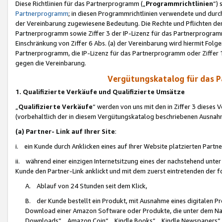
Diese Richtlinien für das Partnerprogramm („
Programmrichtlinien
“)
Partnerprogramm
; in diesen Programmrichtlinien verwendete und durch
der Vereinbarung zugewiesene Bedeutung. Die Rechte und Pflichten de
Partnerprogramm sowie Ziffer 3 der IP-Lizenz für das Partnerprogram
Einschränkung von Ziffer 6 Abs. (a) der Vereinbarung wird hiermit Fol
Partnerprogramm, die IP-Lizenz für das Partnerprogramm oder Ziffer 1
gegen die Vereinbarung.
Vergütungskatalog für das 
1. Qualifizierte Verkäufe und Qualifizierte Umsätze
„
Qualifizierte Verkäufe
“ werden von uns mit den in Ziffer 3 diese
(vorbehaltlich der in diesem Vergütungskatalog beschriebenen Ausnah
(a) Partner- Link auf Ihrer Site
:
i. ein Kunde durch Anklicken eines auf Ihrer Website platzierten Part
ii. während einer einzigen Internetsitzung eines der nachstehend unter (i)
Kunde den Partner-Link anklickt und mit dem zuerst eintretenden der f
A. Ablauf von 24 Stunden seit dem Klick,
B. der Kunde bestellt ein Produkt, mit Ausnahme eines digitalen P
Download einer Amazon Software oder Produkte, die unter dem N
Downloads“, „Amazon Coin“, „Kindle Books“, „Kindle Newspapers“, „