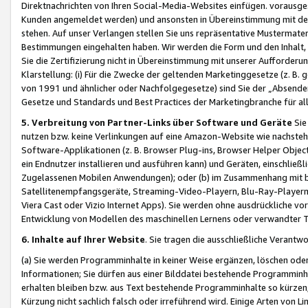
Direktnachrichten von Ihren Social-Media-Websites einfügen. vorausg
Kunden angemeldet werden) und ansonsten in Übereinstimmung mit der
stehen. Auf unser Verlangen stellen Sie uns repräsentative Mustermater
Bestimmungen eingehalten haben. Wir werden die Form und den Inhalt, di
Sie die Zertifizierung nicht in Übereinstimmung mit unserer Aufforderu
Klarstellung: (i) Für die Zwecke der geltenden Marketinggesetze (z. 
von 1991 und ähnlicher oder Nachfolgegesetze) sind Sie der „Absender“ j
Gesetze und Standards und Best Practices der Marketingbranche für 
5. Verbreitung von Partner-Links über Software und Geräte
Sie
nutzen bzw. keine Verlinkungen auf eine Amazon-Website wie nachsteh
Software-Applikationen (z. B. Browser Plug-ins, Browser Helper Objec
ein Endnutzer installieren und ausführen kann) und Geräten, einschlie
Zugelassenen Mobilen Anwendungen); oder (b) im Zusammenhang mit bzw.
Satellitenempfangsgeräte, Streaming-Video-Playern, Blu-Ray-Playern 
Viera Cast oder Vizio Internet Apps). Sie werden ohne ausdrückliche v
Entwicklung von Modellen des maschinellen Lernens oder verwandter 
6. Inhalte auf Ihrer Website
. Sie tragen die ausschließliche Verantwo
(a) Sie werden Programminhalte in keiner Weise ergänzen, löschen oder
Informationen; Sie dürfen aus einer Bilddatei bestehende Programminhal
erhalten bleiben bzw. aus Text bestehende Programminhalte so kürzen, 
Kürzung nicht sachlich falsch oder irreführend wird. Einige Arten von L