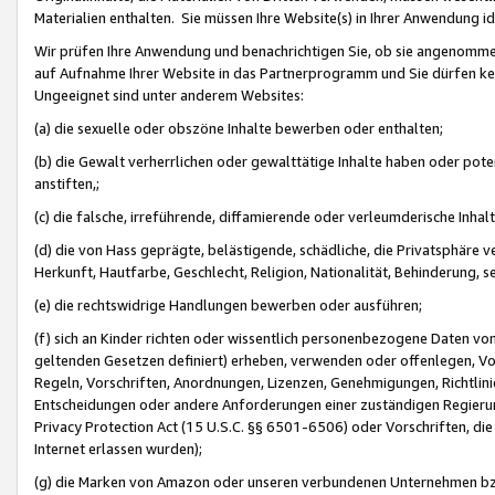
Materialien enthalten. Sie müssen Ihre Website(s) in Ihrer Anwendung ide
Wir prüfen Ihre Anwendung und benachrichtigen Sie, ob sie angenommen
auf Aufnahme Ihrer Website in das Partnerprogramm und Sie dürfen kei
Ungeeignet sind unter anderem Websites:
(a) die sexuelle oder obszöne Inhalte bewerben oder enthalten;
(b) die Gewalt verherrlichen oder gewalttätige Inhalte haben oder pot
anstiften,;
(c) die falsche, irreführende, diffamierende oder verleumderische Inha
(d) die von Hass geprägte, belästigende, schädliche, die Privatsphäre v
Herkunft, Hautfarbe, Geschlecht, Religion, Nationalität, Behinderung, 
(e) die rechtswidrige Handlungen bewerben oder ausführen;
(f) sich an Kinder richten oder wissentlich personenbezogene Daten vo
geltenden Gesetzen definiert) erheben, verwenden oder offenlegen, Vo
Regeln, Vorschriften, Anordnungen, Lizenzen, Genehmigungen, Richtlini
Entscheidungen oder andere Anforderungen einer zuständigen Regierung
Privacy Protection Act (15 U.S.C. §§ 6501-6506) oder Vorschriften, di
Internet erlassen wurden);
(g) die Marken von Amazon oder unseren verbundenen Unternehmen b