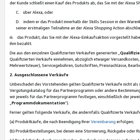
der Kunde schließt einen Kauf des Produkts ab, das Sie mit der Alexa 
C. über Alexa, oder
D. indem er das Produkt innerhalb der Skills Session in den Waren
seiner erstmaligen Teilnahme an der Alexa Shopping Action abschlie
iii. das Produkt, das Sie mit der Alexa-Einkaufsaktion vorgestellt ha
ihm bezahlt.
Die aus den einzelnen Qualifizierten Verkäufen generierten „
Qualifizi
Qualifizierten Verkäufe einnehmen, abzüglich etwaiger Versandkosten
Mehrwertsteuer), Servicegebühren, Gutschriften, Preisnachlässe, Bear
2. Ausgeschlossene Verkäufe
Unbeschadet des Vorstehenden gelten Qualifizierte Verkäufe nicht als
Vergütungskatalog für das Partnerprogramm oder andere Bestimmungen,
wir jeweils für das Partnerprogramm festlegen, einschließlich der jewe
„
Programmdokumentation
“).
Ferner gelten folgende Verkäufe, die andernfalls Qualifizierte Verkä
(a) Produktkäufe, die nach Beendigung Ihrer
Vereinbarung
erfolgen;
(b) Produktbestellungen, bei denen eine Stornierung, Rückgabe oder R