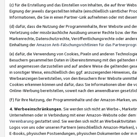
(c) für die Erstellung und das Einstellen von Inhalten, die auf Ihrer We
Eignung der jeweils dargestellten Inhalte (einschließlich sämtlicher 
Informationen, die Sie in einen Partner-Link aufnehmen oder mit diese
(d) dafür, dass die Nutzung der Programminhalte, Ihrer Website und des 
Verletzung oder missbräuchliche Ausübung unserer Rechte bzw. der Recht
Markenrechte, Datenschutzrechte, Veröffentlichungsrechte oder anderer
Einhaltung der
Amazon Anti-Fälschungsrichtlinien für das Partnerpro
(e) dafür, die Verwendung von Cookies, Pixeln und anderen Technologien
Besuchern gesammelten Daten in Übereinstimmung mit den geltenden Ge
und angemessen darzustellen und auf andere Weise die geltenden geset
in sonstiger Weise, einschließlich des ggf. anzuzeigenden Hinweises, d
Werbeanzeigen bereitstellen, von den Besuchern Ihrer Website unmitte
Cookies erkennen können und dafür, dass Sie Informationen über die v
Online-Werbung bereitstellen, soweit nach den anwendbaren gesetzlic
(f) für Ihre Nutzung, der Programminhalte und der Amazon-Marken, u
4. Werbeeinschränkungen.
Sie werden sich nicht an Werbe-, Market
Unternehmen oder in Verbindung mit einer Amazon-Website oder dem Pa
Vereinbarung
gestattet sind. Sie werden sich nicht an Werbeaktivitäten
Logos von uns oder unseren Partnern (einschließlich Amazon-Marken), 
E-Books, physischen Postsendungen, physischen Dokumenten oder in 