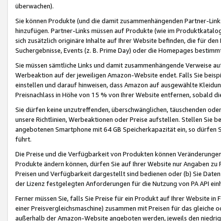
überwachen).
Sie können Produkte (und die damit zusammenhängenden Partner-Links)
hinzufügen. Partner-Links müssen auf Produkte (wie im Produktkatalog de
sich zusätzlich originäre Inhalte auf Ihrer Website befinden, die für 
Suchergebnisse, Events (z. B. Prime Day) oder die Homepages bestimmte
Sie müssen sämtliche Links und damit zusammenhängende Verweise auf z
Werbeaktion auf der jeweiligen Amazon-Website endet. Falls Sie beisp
einstellen und darauf hinweisen, dass Amazon auf ausgewählte Kleidun
Preisnachlass in Höhe von 15 % von Ihrer Website entfernen, sobald di
Sie dürfen keine unzutreffenden, überschwänglichen, täuschenden od
unsere Richtlinien, Werbeaktionen oder Preise aufstellen. Stellen Sie 
angebotenen Smartphone mit 64 GB Speicherkapazität ein, so dürfen S
führt.
Die Preise und die Verfügbarkeit von Produkten können Veränderungen 
Produkte ändern können, dürfen Sie auf Ihrer Website nur Angaben zu P
Preisen und Verfügbarkeit dargestellt sind bedienen oder (b) Sie Daten
der Lizenz festgelegten Anforderungen für die Nutzung von PA API einh
Ferner müssen Sie, falls Sie Preise für ein Produkt auf Ihrer Website in 
einer Preisvergleichsmaschine) zusammen mit Preisen für das gleiche o
außerhalb der Amazon-Website angeboten werden, jeweils den niedrigst