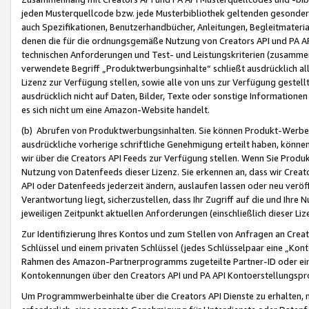
jeden Musterquellcode bzw. jede Musterbibliothek geltenden gesonder
auch Spezifikationen, Benutzerhandbücher, Anleitungen, Begleitmaterial
denen die für die ordnungsgemäße Nutzung von Creators API und PA A
technischen Anforderungen und Test- und Leistungskriterien (zusammen
verwendete Begriff „Produktwerbungsinhalte“ schließt ausdrücklich al
Lizenz zur Verfügung stellen, sowie alle von uns zur Verfügung gestel
ausdrücklich nicht auf Daten, Bilder, Texte oder sonstige Informatione
es sich nicht um eine Amazon-Website handelt.
(b) Abrufen von Produktwerbungsinhalten. Sie können Produkt-Werbein
ausdrückliche vorherige schriftliche Genehmigung erteilt haben, könn
wir über die Creators API Feeds zur Verfügung stellen. Wenn Sie Produk
Nutzung von Datenfeeds dieser Lizenz. Sie erkennen an, dass wir Creat
API oder Datenfeeds jederzeit ändern, auslaufen lassen oder neu veröffe
Verantwortung liegt, sicherzustellen, dass Ihr Zugriff auf die und Ihr
jeweiligen Zeitpunkt aktuellen Anforderungen (einschließlich dieser Liz
Zur Identifizierung Ihres Kontos und zum Stellen von Anfragen an Crea
Schlüssel und einem privaten Schlüssel (jedes Schlüsselpaar eine „Kon
Rahmen des Amazon-Partnerprogramms zugeteilte Partner-ID oder ein
Kontokennungen über den Creators API und PA API Kontoerstellungspro
Um Programmwerbeinhalte über die Creators API Dienste zu erhalten, m