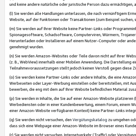
und keine andere natürliche oder juristische Person dazu ermächtigen, a
(l) Sie werden alle Handlungen unterlassen, die nach vernünftigem Erme
Website, auf der Funktionen oder Transaktionen (zum Beispiel suchen, s
(m) Sie werden auf Ihrer Website keine Partner-Links oder Programmin
Spionagesoftware, Schadsoftware, Computerviren, Würmern, Trojaner
Herunterladen oder Installieren auf einem Nutzer-Computer oder ande
genehmigt wurden.
(n) Sie werden Amazon-Websites oder Teile davon nicht auf Ihrer Websi
(z. B., WebView) innerhalb einer Mobilen Anwendung. Die Darstellung ein
Teilnahmevoraussetzungen stellt jedoch keinen Verstoß gegen diese Zif
(o) Sie werden keine Partner-Links oder andere Inhalte, die eine Am
Werbeseiten oder Layer-Werbung einstellen oder bereitstellen, mit Au
bewerben, die eng mit dem auf Ihrer Website befindlichen Material z
(p) Sie werden in Inhalte, die Sie auf einer Amazon-Website platzier
Werbediensten oder in einer Kundenbewertung, einem Forum, einem Wun
einer Amazon-Website verfügbaren Kontext) keine Partner-Links integr
(q) Sie werden nicht versuchen, den
Vergütungskatalog
zu umgehen oder
dass sich eine Webpage einer Amazon-Website im Browser eines Kunden 
(r) Sie werden nicht versuchen, Internetverkehr (Traffic) oder Vergü