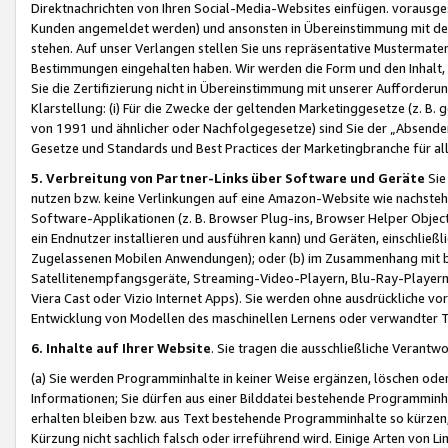
Direktnachrichten von Ihren Social-Media-Websites einfügen. vorausg
Kunden angemeldet werden) und ansonsten in Übereinstimmung mit der
stehen. Auf unser Verlangen stellen Sie uns repräsentative Mustermater
Bestimmungen eingehalten haben. Wir werden die Form und den Inhalt, di
Sie die Zertifizierung nicht in Übereinstimmung mit unserer Aufforderu
Klarstellung: (i) Für die Zwecke der geltenden Marketinggesetze (z. 
von 1991 und ähnlicher oder Nachfolgegesetze) sind Sie der „Absender“ j
Gesetze und Standards und Best Practices der Marketingbranche für 
5. Verbreitung von Partner-Links über Software und Geräte
Sie
nutzen bzw. keine Verlinkungen auf eine Amazon-Website wie nachsteh
Software-Applikationen (z. B. Browser Plug-ins, Browser Helper Objec
ein Endnutzer installieren und ausführen kann) und Geräten, einschlie
Zugelassenen Mobilen Anwendungen); oder (b) im Zusammenhang mit bzw.
Satellitenempfangsgeräte, Streaming-Video-Playern, Blu-Ray-Playern 
Viera Cast oder Vizio Internet Apps). Sie werden ohne ausdrückliche v
Entwicklung von Modellen des maschinellen Lernens oder verwandter 
6. Inhalte auf Ihrer Website
. Sie tragen die ausschließliche Verantwo
(a) Sie werden Programminhalte in keiner Weise ergänzen, löschen oder
Informationen; Sie dürfen aus einer Bilddatei bestehende Programminhal
erhalten bleiben bzw. aus Text bestehende Programminhalte so kürzen, 
Kürzung nicht sachlich falsch oder irreführend wird. Einige Arten von L