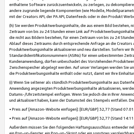
enthaltene Software zurückzuentwickeln, zu zerlegen, zu dekompilier
andere zugrunde liegende Komponenten (wie Modelle, Modellparameter
mit der Creators API, der PA API, Datenfeeds oder in den Produkt Werb
(h) Sie werden Produktwerbungsinhalte, die aus einem Bild bestehen, ni
Zeitraum von bis zu 24 Stunden einen Link auf Produktwerbungsinhalte
die nicht aus Bildern bestehen, für einen Zeitraum von bis zu 24 Stund
Ablauf dieses Zeitraums durch entsprechende Anfrage an die Creators 
Produktwerbungsinhalte aktualisieren und neu darstellen. Sofern wir Ih
Standardidentifikationsnummern (ASINs) für einen unbestimmten Zeitra
Kundenanwendung, dürfen unbeschadet des Vorstehenden Produktwerbu
Zwischenspeicher abgelegt werden. Auf unser Verlangen werden Sie un
die Produktwerbungsinhalte enthält oder nutzt, damit wir Ihre Einhalt
(i) Wenn Sie seltener als stündlich Produktwerbungsinhalte aus Datenfe
Anwendung angezeigten Produktwerbungsinhalte aktualisieren, werden 
Datums-/Uhrzeitstempel einfügen. Wenn Sie jedoch die in Ihrer Anwe
und aktualisiert haben, kann der Datumsteil des Stempels entfallen. Dies
• Preis auf [Amazon-Website einfügen]: [EUR/GBP] 32,77 (Stand 07.01.
• Preis auf [Amazon-Website einfügen]: [EUR/GBP] 32,77 (Stand 14:11 
Außerdem müssen Sie den folgenden Haftungsausschluss entweder neb
ein Pop-up-Fenster, ein Pop-up-Skript oder ein sonstiges vergleichba