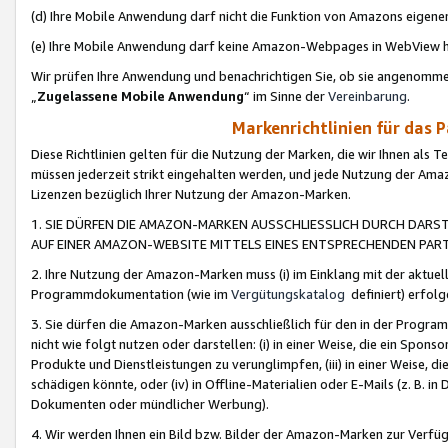
(d) Ihre Mobile Anwendung darf nicht die Funktion von Amazons eige
(e) Ihre Mobile Anwendung darf keine Amazon-Webpages in WebView 
Wir prüfen Ihre Anwendung und benachrichtigen Sie, ob sie angenomm
„
Zugelassene Mobile Anwendung
“ im Sinne der
Vereinbarung
.
Markenrichtlinien für das 
Diese Richtlinien gelten für die Nutzung der Marken, die wir Ihnen als 
müssen jederzeit strikt eingehalten werden, und jede Nutzung der Ama
Lizenzen bezüglich Ihrer Nutzung der Amazon-Marken.
1. SIE DÜRFEN DIE AMAZON-MARKEN AUSSCHLIESSLICH DURCH DARS
AUF EINER AMAZON-WEBSITE MITTELS EINES ENTSPRECHENDEN PART
2. Ihre Nutzung der Amazon-Marken muss (i) im Einklang mit der aktuells
Programmdokumentation (wie im
Vergütungskatalog
definiert) erfolg
3. Sie dürfen die Amazon-Marken ausschließlich für den in der Progr
nicht wie folgt nutzen oder darstellen: (i) in einer Weise, die ein Spo
Produkte und Dienstleistungen zu verunglimpfen, (iii) in einer Weise
schädigen könnte, oder (iv) in Offline-Materialien oder E-Mails (z. B.
Dokumenten oder mündlicher Werbung).
4. Wir werden Ihnen ein Bild bzw. Bilder der Amazon-Marken zur Verfüg