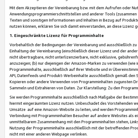
Mit dem Akzeptieren der Vereinbarung bzw. mit dem Aufrufen oder Nutz
Anwendungsprogrammierschnittstellen und anderer Tools (zusammen die
Texten und sonstigen Informationen und Inhalten in Bezug auf Produkte
nutzen können, erklären Sie sich damit einverstanden, an diese Lizenz 
1. Eingeschränkte Lizenz für Programminhalte
Vorbehaltlich der Bedingungen der Vereinbarung und ausschließlich z
Einhaltung der Vereinbarung (einschließlich dieser Lizenz und der ande
nicht übertragbare, nicht unterlizenzierbare, nicht exklusive, gebühren
anzuzeigen; (b) nur diejenigen der Amazon-Marken zu verwenden (wie in 
Programminhalte, ausschließlich auf Ihrer Website und in Übereinstimmu
API, Datenfeeds und Produkt-Werbeinhalte ausschließlich gemäß den Spe
Kopieren oder andere Verwenden von Programminhalten zugunsten Dri
Sammeln und Extrahieren von Daten. Zur Klarstellung: Zu den Program
Sie werden Programminhalte ausschließlich nach Maßgabe der Besti
hiermit eingeräumten Lizenz nutzen. Unbeschadet des Vorstehenden we
Umsätze auf eine Amazon-Website zu leiten, und werden Programminhal
Verbindung mit Programminhalten Besucher auf andere Websites als ein
unmittelbarem Zusammenhang mit den Programminhalten stehen, Links z
Nutzung der Programminhalte ausschließlich mit der betreffenden Pr
nicht mit einer anderen Webpage verlinken.