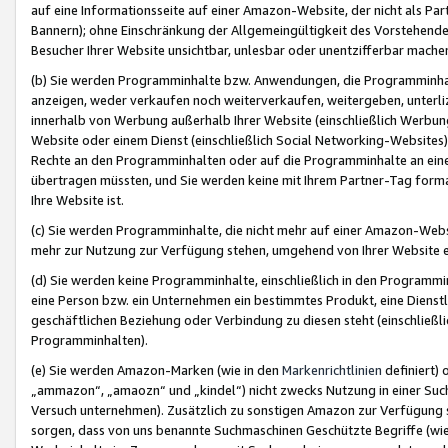
auf eine Informationsseite auf einer Amazon-Website, der nicht als Part
Bannern); ohne Einschränkung der Allgemeingültigkeit des Vorstehende
Besucher Ihrer Website unsichtbar, unlesbar oder unentzifferbar mache
(b) Sie werden Programminhalte bzw. Anwendungen, die Programminhalt
anzeigen, weder verkaufen noch weiterverkaufen, weitergeben, unterli
innerhalb von Werbung außerhalb Ihrer Website (einschließlich Werbun
Website oder einem Dienst (einschließlich Social Networking-Website
Rechte an den Programminhalten oder auf die Programminhalte an eine a
übertragen müssten, und Sie werden keine mit Ihrem Partner-Tag formati
Ihre Website ist.
(c) Sie werden Programminhalte, die nicht mehr auf einer Amazon-Websit
mehr zur Nutzung zur Verfügung stehen, umgehend von Ihrer Website e
(d) Sie werden keine Programminhalte, einschließlich in den Programmin
eine Person bzw. ein Unternehmen ein bestimmtes Produkt, eine Dienstle
geschäftlichen Beziehung oder Verbindung zu diesen steht (einschließli
Programminhalten).
(e) Sie werden Amazon-Marken (wie in den
Markenrichtlinien
definiert) 
„ammazon“, „amaozn“ und „kindel“) nicht zwecks Nutzung in einer Suc
Versuch unternehmen). Zusätzlich zu sonstigen Amazon zur Verfügung 
sorgen, dass von uns benannte Suchmaschinen Geschützte Begriffe (wie 