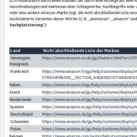
(c) Produktkäufe durch einen Kunden, der durch eine Anzeige auf eine 
Ausschreibungen und Auktionen über Schlagwörter, Suchbegriffe oder 
oder eine andere Amazon-Marke (vgl. die nicht abschließende Liste un
buchstabierte Varianten dieser Wörter (z. B. „ammazon“, „amaozn“ und „
Suchplatzierung
”);
Land
Nicht abschließende Liste der Marken
Vereinigtes
https://www.amazon.co.uk/gp/feature.html?ie=U
Königreich
Frankreich
https://www.amazon.fr/gp/help/customer/displa
E78834F9BA58__SECTION_64DE0ED1D744420E9
Italien
https://www.amazon.it/gp/help/customer/display
Irland
https://www.amazon.ie/gp/help/customer/displa
Niederlande
https://www.amazon.nl/gp/help/customer/display
Spanien
https://www.amazon.es/gp/help/customer/display
Deutschland
https://www.amazon.de/gp/help/customer/displa
Schweden
https://www.amazon.de/gp/help/customer/displa
Polen
https://www.amazon.pl/gp/help/customer/display
Belgien
https://www.amazon.com.be/gp/help/customer/d