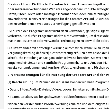
Creators API und PA API oder Datenfeeds können Ihnen den Zugriff auf D
oder mehreren verbundenen Websites angebotenen Produkte ermögliche
Daten, Bilder, Texte oder sonstigen Informationen oder Inhalte zuzugre
anwendbaren Lizenzvereinbarungen für die Creators API und PA API od
diesen verbundenen Websites zur Verfügung gestellt werden.
Sie dürfen den Programminhalt nicht dazu verwenden, geistiges Eigent
verletzen. Sie dürfen Programminhalte nicht verwenden, um direkt ode
maschinelles Lernen oder verwandte Technologien zu entwickeln oder zu
Die Lizenz endet mit sofortiger Wirkung automatisch, wenn Sie zu irg
Vergütungskatalog definiert) nicht rechtzeitig erfüllen bzw. ansonsten
schriftliche Mitteilung an Sie ganz oder teilweise beenden. Sie werden
umgehend einstellen und sämtliche Programminhalte und Amazon-Marke
jeweils verlangt, umgehend von Ihrer Website entfernen und löschen od
2. Voraussetzungen für die Nutzung der Creators API und der P
(a)
Beschreibung
. Im Rahmen dieser Lizenz können wir Ihnen Programmi
• Daten, Bilder, Audio-Dateien, Videos, Logos, Benutzerschnittstellen-
• Textmaterialien, wie beispielsweise Produktinformationen in Textfor
Neben den vorstehenden Produktwerbungsinhalten und dem Zugriff auf 
Zusammenhang mit Creators API und PA API Musterquellcodes und -bibli