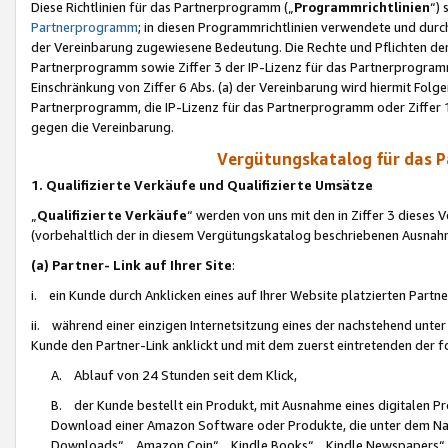
Diese Richtlinien für das Partnerprogramm („
Programmrichtlinien
“)
Partnerprogramm
; in diesen Programmrichtlinien verwendete und durch
der Vereinbarung zugewiesene Bedeutung. Die Rechte und Pflichten de
Partnerprogramm sowie Ziffer 3 der IP-Lizenz für das Partnerprogram
Einschränkung von Ziffer 6 Abs. (a) der Vereinbarung wird hiermit Fol
Partnerprogramm, die IP-Lizenz für das Partnerprogramm oder Ziffer 1
gegen die Vereinbarung.
Vergütungskatalog für das 
1. Qualifizierte Verkäufe und Qualifizierte Umsätze
„
Qualifizierte Verkäufe
“ werden von uns mit den in Ziffer 3 diese
(vorbehaltlich der in diesem Vergütungskatalog beschriebenen Ausnah
(a) Partner- Link auf Ihrer Site
:
i. ein Kunde durch Anklicken eines auf Ihrer Website platzierten Part
ii. während einer einzigen Internetsitzung eines der nachstehend unter (i)
Kunde den Partner-Link anklickt und mit dem zuerst eintretenden der f
A. Ablauf von 24 Stunden seit dem Klick,
B. der Kunde bestellt ein Produkt, mit Ausnahme eines digitalen P
Download einer Amazon Software oder Produkte, die unter dem N
Downloads“, „Amazon Coin“, „Kindle Books“, „Kindle Newspapers“, „