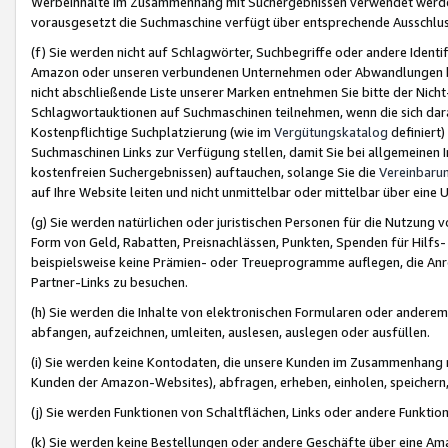
Werbeinhalte im Zusammenhang mit Suchergebnissen verwendet werden,
vorausgesetzt die Suchmaschine verfügt über entsprechende Ausschlu
(f) Sie werden nicht auf Schlagwörter, Suchbegriffe oder andere Ident
Amazon oder unseren verbundenen Unternehmen oder Abwandlungen bzw
nicht abschließende Liste unserer Marken entnehmen Sie bitte der Nich
Schlagwortauktionen auf Suchmaschinen teilnehmen, wenn die sich da
Kostenpflichtige Suchplatzierung (wie im
Vergütungskatalog
definiert
Suchmaschinen Links zur Verfügung stellen, damit Sie bei allgemeinen I
kostenfreien Suchergebnissen) auftauchen, solange Sie die
Vereinbaru
auf Ihre Website leiten und nicht unmittelbar oder mittelbar über eine
(g) Sie werden natürlichen oder juristischen Personen für die Nutzung 
Form von Geld, Rabatten, Preisnachlässen, Punkten, Spenden für Hilfs
beispielsweise keine Prämien- oder Treueprogramme auflegen, die Anrei
Partner-Links zu besuchen.
(h) Sie werden die Inhalte von elektronischen Formularen oder anderem M
abfangen, aufzeichnen, umleiten, auslesen, auslegen oder ausfüllen.
(i) Sie werden keine Kontodaten, die unsere Kunden im Zusammenhang 
Kunden der Amazon-Websites), abfragen, erheben, einholen, speichern,
(j) Sie werden Funktionen von Schaltflächen, Links oder andere Funkti
(k) Sie werden keine Bestellungen oder andere Geschäfte über eine Ama