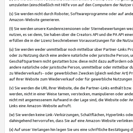
umzuleiten (einschließlich mit Hilfe von auf den Computern der Nutzer i
(s) Sie werden nicht durch Roboter, Softwareprogramme oder auf andere
Amazon-Website generieren.
(t) Sie werden unsere Kundenrezensionen oder Sternebewertungen wed
nutzen, es sei denn, Sie haben über die Creators API und die PA API e
erfüllen die in der Lizenz beschriebenen Voraussetzungen für die Nutzu
(u) Sie werden weder unmittelbar noch mittelbar über Partner-Links P
oder zu Nutzung durch eine andere natürliche oder juristische Person,
Geschäftspartnern nicht gestatten bzw. diese nicht dazu auffordern od
andere natürliche oder juristische Person, unmittelbar oder mittelbar
zu Wiederverkaufs- oder gewerblichen Zwecken (gleich welcher Art) 
auf Ihrer Website zum Wiederverkauf oder für gewerbliche Nutzungen 
(v) Sie werden die URL Ihrer Website, die die Partner-Links enthält b
werden, nicht in einer Weise tarnen, verstecken, manipulieren oder and
nicht mit angemessenem Aufwand in der Lage sind, die Website oder A
Links eine Amazon-Website aufruft.
(w) Sie werden keine Link-Verkürzungen, Schaltflächen, Hyperlinks ode
dahingehend hervorrufen, dass Sie auf eine Amazon-Website verlinken
(x) Auf unser Verlangen hin legen Sie uns eine schriftliche Bestätigung