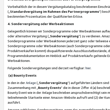
Vorbehaltlich der in diesem Vergütungskatalog beschriebenen Einschr
(„
Standardvergütung im Rahmen des Partnerprogramms
“) besc
bestimmten Prozentsatzes der Qualifizierten Erlöse.
4. Sondervergütung oder Werbeaktionen
Gelegentlich können wir Sonderprogramme oder Werbeaktionen auflegen,
oder alternative Vergütung („
Sondervergütung
”) zu verdienen. Amazo
Sonderprogramme oder Werbeaktionen jederzeit ganz oder teilweise einz
Sonderprogramme oder Werbeaktionen (auch Sonderprogramme oder We
Produktverkäufen kommt) disqualifizierende Ausschlusstatbestände, di
Programmdokumentation im Hinblick auf Produktverkäufe geltende E
Werbeaktionen.
Folgende Sondervergütungen sind derzeit verfügbar:
hier
.
(a) Bounty Events
In den in der
Anlage
(„
Sondervergütung
“) aufgeführten Ländern sind
Zusammenhang mit „
Bounty Events
“ die in dieser Ziffer 4 (a) besch
Bounty Event wie in der Anlage beschrieben anspruchsberechtigt sein mu
teilnehmende Startseite einer Amazon-Website aufruft und (2) der Kun
ausführt.
Amazon zahlt keine Sondervergütung, wenn das zugrundeliegende Boun