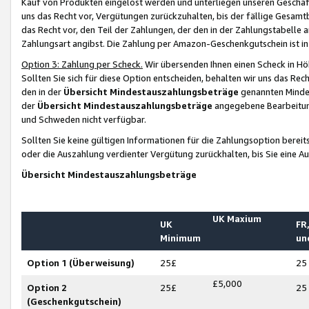
Kauf von Produkten eingelöst werden und unterliegen unseren Geschäf
uns das Recht vor, Vergütungen zurückzuhalten, bis der fällige Gesamt
das Recht vor, den Teil der Zahlungen, der den in der Zahlungstabelle 
Zahlungsart angibst. Die Zahlung per Amazon-Geschenkgutschein ist in
Option 3: Zahlung per Scheck.
Wir übersenden Ihnen einen Scheck in Höh
Sollten Sie sich für diese Option entscheiden, behalten wir uns das Rec
den in der
Übersicht Mindestauszahlungsbeträge
genannten Mindest
der
Übersicht Mindestauszahlungsbeträge
angegebene Bearbeitung
und Schweden nicht verfügbar.
Sollten Sie keine gültigen Informationen für die Zahlungsoption bereit
oder die Auszahlung verdienter Vergütung zurückhalten, bis Sie eine A
Übersicht Mindestauszahlungsbeträge
UK Maxium
UK
FR,
Minimum
un
Option 1 (Überweisung)
25£
25
£5,000
Option 2
25£
25
(Geschenkgutschein)