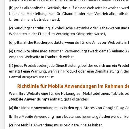
(b) jedes alkoholische Getränk, das auf deiner Webseite beworben wird
Lizenz zur Herstellung, zum Großhandel oder zum Vertrieb alkoholisch
Unternehmens betrieben wird,
(c) Säuglingsnahruhrung, alkoholische Getränke oder Tabakwaren und E
Webseiten in der EU und im Vereinigten Königreich wirbst,
(d) pflanzliche Raucherprodukte, wenn du für die Amazon-Webseite in B
(e) Produkte ohne medizinischen Verwendungszweck gemäß Anhang XVI 
Amazon-Webseite in Frankreich wirbst,
(f) jedes Produkt oder jede Dienstleistung, bei der es sich um ein Prod
erhältst eine Warnung, wenn ein Produkt oder eine Dienstleistung in de
Central ausgeschlossen ist.
Richtlinie für Mobile Anwendungen im Rahmen de
Wenn Ihre Website eine für die Nutzung auf Mobiltelefonen, Tablets 
„
Mobile Anwendung
“) enthält, gilt Folgendes:
(a) Ihre Mobile Anwendung muss in den App-Stores von Google Play, A
(b) Ihre Mobile Anwendung muss kostenlos heruntergeladen werden könn
(c) Ihre Mobile Anwendung muss originäre Inhalte haben,