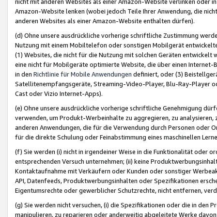
nicht mit anderen Websites als einer Amazon-Website verlinken oder i
Amazon-Website lenken (wobei jedoch Teile Ihrer Anwendung, die nich
anderen Websites als einer Amazon-Website enthalten dürfen).
(d) Ohne unsere ausdrückliche vorherige schriftliche Zustimmung werd
Nutzung mit einem Mobiltelefon oder sonstigen Mobilgerät entwickelt
(1) Websites, die nicht für die Nutzung mit solchen Geräten entwickelt
eine nicht für Mobilgeräte optimierte Website, die über einen Interne
in den
Richtlinie für Mobile Anwendungen
definiert, oder (3) Beistellge
Satellitenempfangsgeräte, Streaming-Video-Player, Blu-Ray-Player ode
Cast oder Vizio Internet-Apps).
(e) Ohne unsere ausdrückliche vorherige schriftliche Genehmigung dürfe
verwenden, um Produkt-Werbeinhalte zu aggregieren, zu analysieren, 
anderen Anwendungen, die für die Verwendung durch Personen oder Or
für die direkte Schulung oder Feinabstimmung eines maschinellen Lern
(f) Sie werden (i) nicht in irgendeiner Weise in die Funktionalität ode
entsprechenden Versuch unternehmen; (ii) keine Produktwerbungsinha
Kontaktaufnahme mit Verkäufern oder Kunden oder sonstiger Werbeaktiv
API, Datenfeeds, Produktwerbungsinhalten oder Spezifikationen erschei
Eigentumsrechte oder gewerblicher Schutzrechte, nicht entfernen, verd
(g) Sie werden nicht versuchen, (i) die Spezifikationen oder die in de
manipulieren, zu reparieren oder anderweitig abgeleitete Werke davon z