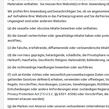
Materialien enthalten. Sie müssen Ihre Website(s) in Ihrer Anwendung ide
Wir prüfen Ihre Anwendung und benachrichtigen Sie, ob sie angenommen
auf Aufnahme Ihrer Website in das Partnerprogramm und Sie dürfen kei
Ungeeignet sind unter anderem Websites:
(a) die sexuelle oder obszöne Inhalte bewerben oder enthalten;
(b) die Gewalt verherrlichen oder gewalttätige Inhalte haben oder pot
anstiften,;
(c) die falsche, irreführende, diffamierende oder verleumderische Inha
(d) die von Hass geprägte, belästigende, schädliche, die Privatsphäre v
Herkunft, Hautfarbe, Geschlecht, Religion, Nationalität, Behinderung, 
(e) die rechtswidrige Handlungen bewerben oder ausführen;
(f) sich an Kinder richten oder wissentlich personenbezogene Daten vo
geltenden Gesetzen definiert) erheben, verwenden oder offenlegen, Vo
Regeln, Vorschriften, Anordnungen, Lizenzen, Genehmigungen, Richtlini
Entscheidungen oder andere Anforderungen einer zuständigen Regierung
Privacy Protection Act (15 U.S.C. §§ 6501-6506) oder Vorschriften, di
Internet erlassen wurden);
(g) die Marken von Amazon oder unseren verbundenen Unternehmen b