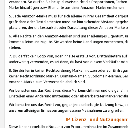
verändern. So dürfen Sie beispielsweise nicht die Proportionen, Farb
Marke hinzufügen bzw. Elemente aus einer Amazon-Marke entfernen.
5. Jede Amazon-Marke muss für sich alleine in ihrer Gesamtheit darge
grafischen oder Textelementen muss ein hinreichender Abstand gegebe
platzieren, der die Lesbarkeit oder Darstellung dieser Amazon-Marke b
6. Alle Rechte an den Amazon-Marken sind unser alleiniges Eigentum, 
kommt alleine uns zugute. Sie werden keine Handlungen vornehmen, 
stehen.
7. Du darfst kein Logo von, oder Inhalte erstellt von,
Drittanbietern au
anderweitig verwenden, es sei denn, du hast von diesem Verkäufer oder
8. Sie dürfen in keiner Rechtsordnung Marken nutzen oder zur Eintragu
keiner Rechtsordnung Marken, Domain-Namen, Subdomain-Namen, Benu
Amazon-Marke zum Verwechseln ähnlich sind.
Wir behalten uns das Recht vor, diese Markenrichtlinien und die gene
Einstellen einer Änderungsmitteilung oder überarbeiteter Markenricht
Wir behalten uns das Recht vor, gegen jede unbefugte Nutzung bzw. jede 
unserem alleinigen Ermessen angemessene Maßnahmen zu ergreifen.
IP-Lizenz- und Nutzungsan
Diese Lizenz regelt Ihre Nutzung von Programminhalten im Zusammen