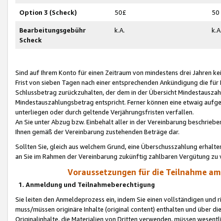
Option 3 (Scheck)
50£
50
Bearbeitungsgebühr
k.A.
k.A
Scheck
Sind auf Ihrem Konto für einen Zeitraum von mindestens drei Jahren kein
Frist von sieben Tagen nach einer entsprechenden Ankündigung die für
Schlussbetrag zurückzuhalten, der dem in der Übersicht Mindestausz
Mindestauszahlungsbetrag entspricht. Ferner können eine etwaig aufg
unterliegen oder durch geltende Verjährungsfristen verfallen.
An Sie unter Abzug bzw. Einbehalt aller in der Vereinbarung beschrieb
Ihnen gemäß der Vereinbarung zustehenden Beträge dar.
Sollten Sie, gleich aus welchem Grund, eine Überschusszahlung erhalte
an Sie im Rahmen der Vereinbarung zukünftig zahlbaren Vergütung zu 
Voraussetzungen für die Teilnahme a
1. Anmeldung und Teilnahmeberechtigung
Sie leiten den Anmeldeprozess ein, indem Sie einen vollständigen und 
muss/müssen originäre Inhalte (original content) enthalten und über d
Originalinhalte, die Materialien von Dritten verwenden, müssen wese