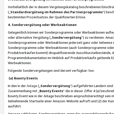
Vorbehaltlich der in diesem Vergütungskatalog beschriebenen Einschr
(„
Standardvergütung im Rahmen des Partnerprogramms
“) besc
bestimmten Prozentsatzes der Qualifizierten Erlöse.
4. Sondervergütung oder Werbeaktionen
Gelegentlich können wir Sonderprogramme oder Werbeaktionen auflegen,
oder alternative Vergütung („
Sondervergütung
”) zu verdienen. Amazo
Sonderprogramme oder Werbeaktionen jederzeit ganz oder teilweise einz
Sonderprogramme oder Werbeaktionen (auch Sonderprogramme oder We
Produktverkäufen kommt) disqualifizierende Ausschlusstatbestände, di
Programmdokumentation im Hinblick auf Produktverkäufe geltende E
Werbeaktionen.
Folgende Sondervergütungen sind derzeit verfügbar:
hier
.
(a) Bounty Events
In den in der
Anlage
(„
Sondervergütung
“) aufgeführten Ländern sind
Zusammenhang mit „
Bounty Events
“ die in dieser Ziffer 4 (a) besch
Bounty Event wie in der Anlage beschrieben anspruchsberechtigt sein mu
teilnehmende Startseite einer Amazon-Website aufruft und (2) der Kun
ausführt.
Amazon zahlt keine Sondervergütung, wenn das zugrundeliegende Boun