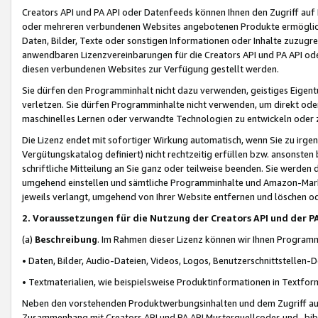
Creators API und PA API oder Datenfeeds können Ihnen den Zugriff auf D
oder mehreren verbundenen Websites angebotenen Produkte ermögliche
Daten, Bilder, Texte oder sonstigen Informationen oder Inhalte zuzugre
anwendbaren Lizenzvereinbarungen für die Creators API und PA API od
diesen verbundenen Websites zur Verfügung gestellt werden.
Sie dürfen den Programminhalt nicht dazu verwenden, geistiges Eigent
verletzen. Sie dürfen Programminhalte nicht verwenden, um direkt ode
maschinelles Lernen oder verwandte Technologien zu entwickeln oder zu
Die Lizenz endet mit sofortiger Wirkung automatisch, wenn Sie zu irg
Vergütungskatalog definiert) nicht rechtzeitig erfüllen bzw. ansonsten
schriftliche Mitteilung an Sie ganz oder teilweise beenden. Sie werden
umgehend einstellen und sämtliche Programminhalte und Amazon-Marke
jeweils verlangt, umgehend von Ihrer Website entfernen und löschen od
2. Voraussetzungen für die Nutzung der Creators API und der P
(a)
Beschreibung
. Im Rahmen dieser Lizenz können wir Ihnen Programmi
• Daten, Bilder, Audio-Dateien, Videos, Logos, Benutzerschnittstellen-
• Textmaterialien, wie beispielsweise Produktinformationen in Textfor
Neben den vorstehenden Produktwerbungsinhalten und dem Zugriff auf 
Zusammenhang mit Creators API und PA API Musterquellcodes und -bibli