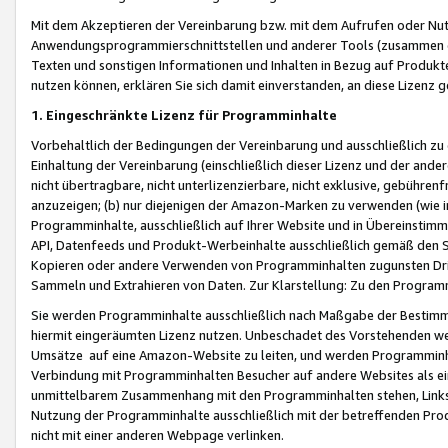
Mit dem Akzeptieren der Vereinbarung bzw. mit dem Aufrufen oder Nutz
Anwendungsprogrammierschnittstellen und anderer Tools (zusammen die
Texten und sonstigen Informationen und Inhalten in Bezug auf Produkte
nutzen können, erklären Sie sich damit einverstanden, an diese Lizenz 
1. Eingeschränkte Lizenz für Programminhalte
Vorbehaltlich der Bedingungen der Vereinbarung und ausschließlich z
Einhaltung der Vereinbarung (einschließlich dieser Lizenz und der ande
nicht übertragbare, nicht unterlizenzierbare, nicht exklusive, gebühren
anzuzeigen; (b) nur diejenigen der Amazon-Marken zu verwenden (wie in 
Programminhalte, ausschließlich auf Ihrer Website und in Übereinstimmu
API, Datenfeeds und Produkt-Werbeinhalte ausschließlich gemäß den Spe
Kopieren oder andere Verwenden von Programminhalten zugunsten Dri
Sammeln und Extrahieren von Daten. Zur Klarstellung: Zu den Program
Sie werden Programminhalte ausschließlich nach Maßgabe der Besti
hiermit eingeräumten Lizenz nutzen. Unbeschadet des Vorstehenden we
Umsätze auf eine Amazon-Website zu leiten, und werden Programminhal
Verbindung mit Programminhalten Besucher auf andere Websites als ein
unmittelbarem Zusammenhang mit den Programminhalten stehen, Links z
Nutzung der Programminhalte ausschließlich mit der betreffenden Pr
nicht mit einer anderen Webpage verlinken.