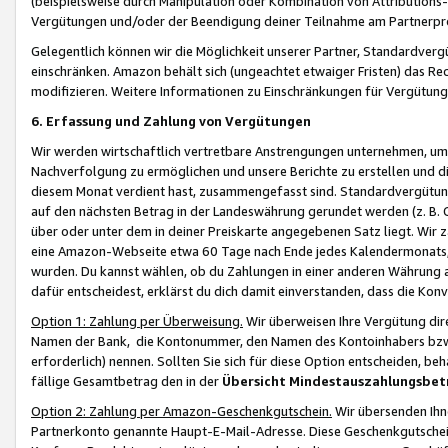
(beispielsweise durch Manipulation oder Kombination von Attributions-
Vergütungen und/oder der Beendigung deiner Teilnahme am Partnerp
Gelegentlich können wir die Möglichkeit unserer Partner, Standardv
einschränken. Amazon behält sich (ungeachtet etwaiger Fristen) das Re
modifizieren. Weitere Informationen zu Einschränkungen für Vergütung
6. Erfassung und Zahlung von Vergütungen
Wir werden wirtschaftlich vertretbare Anstrengungen unternehmen, um 
Nachverfolgung zu ermöglichen und unsere Berichte zu erstellen und di
diesem Monat verdient hast, zusammengefasst sind. Standardvergütung
auf den nächsten Betrag in der Landeswährung gerundet werden (z. B. C
über oder unter dem in deiner Preiskarte angegebenen Satz liegt. Wir
eine Amazon-Webseite etwa 60 Tage nach Ende jedes Kalendermonats, i
wurden. Du kannst wählen, ob du Zahlungen in einer anderen Währung
dafür entscheidest, erklärst du dich damit einverstanden, dass die K
Option 1: Zahlung per Überweisung.
Wir überweisen Ihre Vergütung dir
Namen der Bank, die Kontonummer, den Namen des Kontoinhabers bzw. a
erforderlich) nennen. Sollten Sie sich für diese Option entscheiden, be
fällige Gesamtbetrag den in der
Übersicht Mindestauszahlungsbet
Option 2: Zahlung per Amazon-Geschenkgutschein.
Wir übersenden Ihne
Partnerkonto genannte Haupt-E-Mail-Adresse. Diese Geschenkgutschei