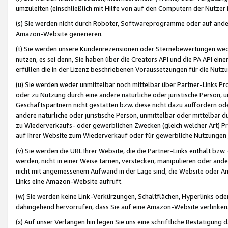
umzuleiten (einschließlich mit Hilfe von auf den Computern der Nutzer i
(s) Sie werden nicht durch Roboter, Softwareprogramme oder auf andere
Amazon-Website generieren.
(t) Sie werden unsere Kundenrezensionen oder Sternebewertungen wed
nutzen, es sei denn, Sie haben über die Creators API und die PA API e
erfüllen die in der Lizenz beschriebenen Voraussetzungen für die Nutzu
(u) Sie werden weder unmittelbar noch mittelbar über Partner-Links P
oder zu Nutzung durch eine andere natürliche oder juristische Person,
Geschäftspartnern nicht gestatten bzw. diese nicht dazu auffordern od
andere natürliche oder juristische Person, unmittelbar oder mittelbar
zu Wiederverkaufs- oder gewerblichen Zwecken (gleich welcher Art) 
auf Ihrer Website zum Wiederverkauf oder für gewerbliche Nutzungen 
(v) Sie werden die URL Ihrer Website, die die Partner-Links enthält b
werden, nicht in einer Weise tarnen, verstecken, manipulieren oder and
nicht mit angemessenem Aufwand in der Lage sind, die Website oder A
Links eine Amazon-Website aufruft.
(w) Sie werden keine Link-Verkürzungen, Schaltflächen, Hyperlinks ode
dahingehend hervorrufen, dass Sie auf eine Amazon-Website verlinken
(x) Auf unser Verlangen hin legen Sie uns eine schriftliche Bestätigung