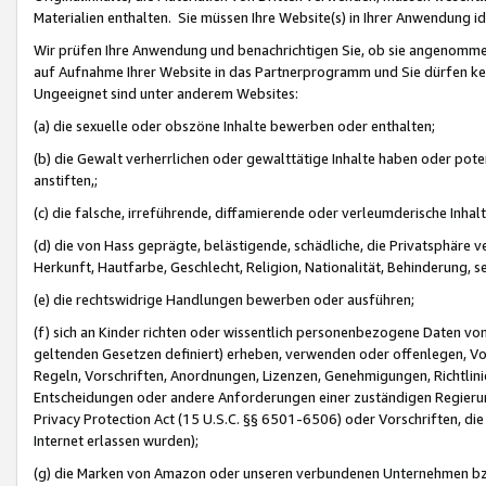
Materialien enthalten. Sie müssen Ihre Website(s) in Ihrer Anwendung ide
Wir prüfen Ihre Anwendung und benachrichtigen Sie, ob sie angenommen
auf Aufnahme Ihrer Website in das Partnerprogramm und Sie dürfen kei
Ungeeignet sind unter anderem Websites:
(a) die sexuelle oder obszöne Inhalte bewerben oder enthalten;
(b) die Gewalt verherrlichen oder gewalttätige Inhalte haben oder pot
anstiften,;
(c) die falsche, irreführende, diffamierende oder verleumderische Inha
(d) die von Hass geprägte, belästigende, schädliche, die Privatsphäre v
Herkunft, Hautfarbe, Geschlecht, Religion, Nationalität, Behinderung, 
(e) die rechtswidrige Handlungen bewerben oder ausführen;
(f) sich an Kinder richten oder wissentlich personenbezogene Daten vo
geltenden Gesetzen definiert) erheben, verwenden oder offenlegen, Vo
Regeln, Vorschriften, Anordnungen, Lizenzen, Genehmigungen, Richtlini
Entscheidungen oder andere Anforderungen einer zuständigen Regierung
Privacy Protection Act (15 U.S.C. §§ 6501-6506) oder Vorschriften, di
Internet erlassen wurden);
(g) die Marken von Amazon oder unseren verbundenen Unternehmen b