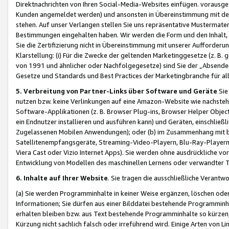
Direktnachrichten von Ihren Social-Media-Websites einfügen. vorausg
Kunden angemeldet werden) und ansonsten in Übereinstimmung mit der
stehen. Auf unser Verlangen stellen Sie uns repräsentative Mustermater
Bestimmungen eingehalten haben. Wir werden die Form und den Inhalt, di
Sie die Zertifizierung nicht in Übereinstimmung mit unserer Aufforderu
Klarstellung: (i) Für die Zwecke der geltenden Marketinggesetze (z. 
von 1991 und ähnlicher oder Nachfolgegesetze) sind Sie der „Absender“ j
Gesetze und Standards und Best Practices der Marketingbranche für 
5. Verbreitung von Partner-Links über Software und Geräte
Sie
nutzen bzw. keine Verlinkungen auf eine Amazon-Website wie nachsteh
Software-Applikationen (z. B. Browser Plug-ins, Browser Helper Objec
ein Endnutzer installieren und ausführen kann) und Geräten, einschlie
Zugelassenen Mobilen Anwendungen); oder (b) im Zusammenhang mit bzw.
Satellitenempfangsgeräte, Streaming-Video-Playern, Blu-Ray-Playern 
Viera Cast oder Vizio Internet Apps). Sie werden ohne ausdrückliche v
Entwicklung von Modellen des maschinellen Lernens oder verwandter 
6. Inhalte auf Ihrer Website
. Sie tragen die ausschließliche Verantwo
(a) Sie werden Programminhalte in keiner Weise ergänzen, löschen oder
Informationen; Sie dürfen aus einer Bilddatei bestehende Programminhal
erhalten bleiben bzw. aus Text bestehende Programminhalte so kürzen, 
Kürzung nicht sachlich falsch oder irreführend wird. Einige Arten von L