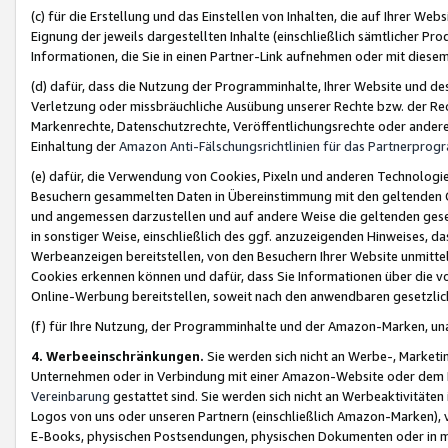
(c) für die Erstellung und das Einstellen von Inhalten, die auf Ihrer We
Eignung der jeweils dargestellten Inhalte (einschließlich sämtlicher 
Informationen, die Sie in einen Partner-Link aufnehmen oder mit diese
(d) dafür, dass die Nutzung der Programminhalte, Ihrer Website und des 
Verletzung oder missbräuchliche Ausübung unserer Rechte bzw. der Recht
Markenrechte, Datenschutzrechte, Veröffentlichungsrechte oder anderer
Einhaltung der
Amazon Anti-Fälschungsrichtlinien für das Partnerpro
(e) dafür, die Verwendung von Cookies, Pixeln und anderen Technologien
Besuchern gesammelten Daten in Übereinstimmung mit den geltenden Ge
und angemessen darzustellen und auf andere Weise die geltenden geset
in sonstiger Weise, einschließlich des ggf. anzuzeigenden Hinweises, d
Werbeanzeigen bereitstellen, von den Besuchern Ihrer Website unmitte
Cookies erkennen können und dafür, dass Sie Informationen über die v
Online-Werbung bereitstellen, soweit nach den anwendbaren gesetzlic
(f) für Ihre Nutzung, der Programminhalte und der Amazon-Marken, u
4. Werbeeinschränkungen.
Sie werden sich nicht an Werbe-, Market
Unternehmen oder in Verbindung mit einer Amazon-Website oder dem Pa
Vereinbarung
gestattet sind. Sie werden sich nicht an Werbeaktivitäten
Logos von uns oder unseren Partnern (einschließlich Amazon-Marken), 
E-Books, physischen Postsendungen, physischen Dokumenten oder in 