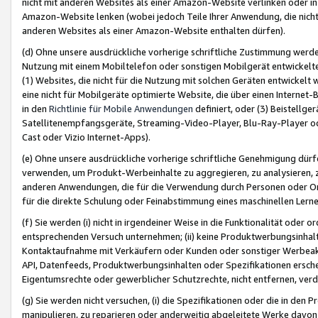
nicht mit anderen Websites als einer Amazon-Website verlinken oder i
Amazon-Website lenken (wobei jedoch Teile Ihrer Anwendung, die nich
anderen Websites als einer Amazon-Website enthalten dürfen).
(d) Ohne unsere ausdrückliche vorherige schriftliche Zustimmung werd
Nutzung mit einem Mobiltelefon oder sonstigen Mobilgerät entwickelt
(1) Websites, die nicht für die Nutzung mit solchen Geräten entwickelt
eine nicht für Mobilgeräte optimierte Website, die über einen Interne
in den
Richtlinie für Mobile Anwendungen
definiert, oder (3) Beistellge
Satellitenempfangsgeräte, Streaming-Video-Player, Blu-Ray-Player ode
Cast oder Vizio Internet-Apps).
(e) Ohne unsere ausdrückliche vorherige schriftliche Genehmigung dürfe
verwenden, um Produkt-Werbeinhalte zu aggregieren, zu analysieren, 
anderen Anwendungen, die für die Verwendung durch Personen oder Or
für die direkte Schulung oder Feinabstimmung eines maschinellen Lern
(f) Sie werden (i) nicht in irgendeiner Weise in die Funktionalität ode
entsprechenden Versuch unternehmen; (ii) keine Produktwerbungsinha
Kontaktaufnahme mit Verkäufern oder Kunden oder sonstiger Werbeaktiv
API, Datenfeeds, Produktwerbungsinhalten oder Spezifikationen erschei
Eigentumsrechte oder gewerblicher Schutzrechte, nicht entfernen, verd
(g) Sie werden nicht versuchen, (i) die Spezifikationen oder die in de
manipulieren, zu reparieren oder anderweitig abgeleitete Werke davon z