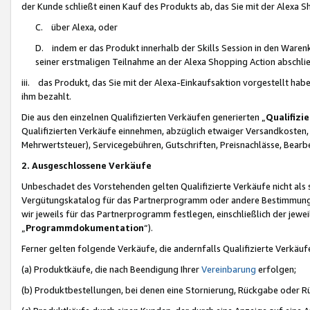
der Kunde schließt einen Kauf des Produkts ab, das Sie mit der Alexa 
C. über Alexa, oder
D. indem er das Produkt innerhalb der Skills Session in den Waren
seiner erstmaligen Teilnahme an der Alexa Shopping Action abschlie
iii. das Produkt, das Sie mit der Alexa-Einkaufsaktion vorgestellt ha
ihm bezahlt.
Die aus den einzelnen Qualifizierten Verkäufen generierten „
Qualifizi
Qualifizierten Verkäufe einnehmen, abzüglich etwaiger Versandkosten
Mehrwertsteuer), Servicegebühren, Gutschriften, Preisnachlässe, Bear
2. Ausgeschlossene Verkäufe
Unbeschadet des Vorstehenden gelten Qualifizierte Verkäufe nicht als
Vergütungskatalog für das Partnerprogramm oder andere Bestimmungen,
wir jeweils für das Partnerprogramm festlegen, einschließlich der jewe
„
Programmdokumentation
“).
Ferner gelten folgende Verkäufe, die andernfalls Qualifizierte Verkä
(a) Produktkäufe, die nach Beendigung Ihrer
Vereinbarung
erfolgen;
(b) Produktbestellungen, bei denen eine Stornierung, Rückgabe oder R