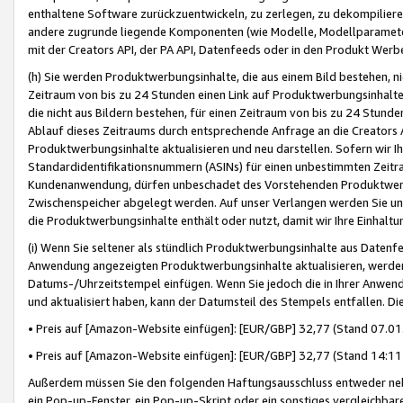
enthaltene Software zurückzuentwickeln, zu zerlegen, zu dekompilier
andere zugrunde liegende Komponenten (wie Modelle, Modellparameter
mit der Creators API, der PA API, Datenfeeds oder in den Produkt Werb
(h) Sie werden Produktwerbungsinhalte, die aus einem Bild bestehen, ni
Zeitraum von bis zu 24 Stunden einen Link auf Produktwerbungsinhalte
die nicht aus Bildern bestehen, für einen Zeitraum von bis zu 24 Stund
Ablauf dieses Zeitraums durch entsprechende Anfrage an die Creators 
Produktwerbungsinhalte aktualisieren und neu darstellen. Sofern wir Ih
Standardidentifikationsnummern (ASINs) für einen unbestimmten Zeitra
Kundenanwendung, dürfen unbeschadet des Vorstehenden Produktwerbu
Zwischenspeicher abgelegt werden. Auf unser Verlangen werden Sie un
die Produktwerbungsinhalte enthält oder nutzt, damit wir Ihre Einhalt
(i) Wenn Sie seltener als stündlich Produktwerbungsinhalte aus Datenfe
Anwendung angezeigten Produktwerbungsinhalte aktualisieren, werden 
Datums-/Uhrzeitstempel einfügen. Wenn Sie jedoch die in Ihrer Anwe
und aktualisiert haben, kann der Datumsteil des Stempels entfallen. Dies
• Preis auf [Amazon-Website einfügen]: [EUR/GBP] 32,77 (Stand 07.01.
• Preis auf [Amazon-Website einfügen]: [EUR/GBP] 32,77 (Stand 14:11 
Außerdem müssen Sie den folgenden Haftungsausschluss entweder neb
ein Pop-up-Fenster, ein Pop-up-Skript oder ein sonstiges vergleichba