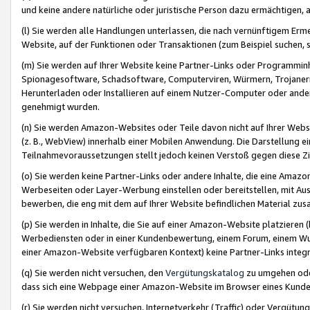
und keine andere natürliche oder juristische Person dazu ermächtigen, a
(l) Sie werden alle Handlungen unterlassen, die nach vernünftigem Erme
Website, auf der Funktionen oder Transaktionen (zum Beispiel suchen, s
(m) Sie werden auf Ihrer Website keine Partner-Links oder Programmin
Spionagesoftware, Schadsoftware, Computerviren, Würmern, Trojaner
Herunterladen oder Installieren auf einem Nutzer-Computer oder ande
genehmigt wurden.
(n) Sie werden Amazon-Websites oder Teile davon nicht auf Ihrer Websi
(z. B., WebView) innerhalb einer Mobilen Anwendung. Die Darstellung ein
Teilnahmevoraussetzungen stellt jedoch keinen Verstoß gegen diese Zif
(o) Sie werden keine Partner-Links oder andere Inhalte, die eine Am
Werbeseiten oder Layer-Werbung einstellen oder bereitstellen, mit Au
bewerben, die eng mit dem auf Ihrer Website befindlichen Material z
(p) Sie werden in Inhalte, die Sie auf einer Amazon-Website platzier
Werbediensten oder in einer Kundenbewertung, einem Forum, einem Wun
einer Amazon-Website verfügbaren Kontext) keine Partner-Links integr
(q) Sie werden nicht versuchen, den
Vergütungskatalog
zu umgehen oder
dass sich eine Webpage einer Amazon-Website im Browser eines Kunden 
(r) Sie werden nicht versuchen, Internetverkehr (Traffic) oder Vergü