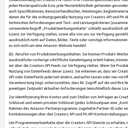
jeden Musterquellcode bzw. jede Musterbibliothek geltenden gesonder
auch Spezifikationen, Benutzerhandbücher, Anleitungen, Begleitmaterial
denen die für die ordnungsgemäße Nutzung von Creators API und PA A
technischen Anforderungen und Test- und Leistungskriterien (zusammen
verwendete Begriff „Produktwerbungsinhalte“ schließt ausdrücklich al
Lizenz zur Verfügung stellen, sowie alle von uns zur Verfügung gestel
ausdrücklich nicht auf Daten, Bilder, Texte oder sonstige Informatione
es sich nicht um eine Amazon-Website handelt.
(b) Abrufen von Produktwerbungsinhalten. Sie können Produkt-Werbein
ausdrückliche vorherige schriftliche Genehmigung erteilt haben, könn
wir über die Creators API Feeds zur Verfügung stellen. Wenn Sie Produk
Nutzung von Datenfeeds dieser Lizenz. Sie erkennen an, dass wir Creat
API oder Datenfeeds jederzeit ändern, auslaufen lassen oder neu veröffe
Verantwortung liegt, sicherzustellen, dass Ihr Zugriff auf die und Ihr
jeweiligen Zeitpunkt aktuellen Anforderungen (einschließlich dieser Liz
Zur Identifizierung Ihres Kontos und zum Stellen von Anfragen an Crea
Schlüssel und einem privaten Schlüssel (jedes Schlüsselpaar eine „Kon
Rahmen des Amazon-Partnerprogramms zugeteilte Partner-ID oder ein
Kontokennungen über den Creators API und PA API Kontoerstellungspro
Um Programmwerbeinhalte über die Creators API Dienste zu erhalten, m