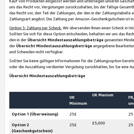
Kauf von Produkten eingelöst werden und unterliegen unseren Geschäf
uns das Recht vor, Vergütungen zurückzuhalten, bis der fällige Gesamt
das Recht vor, den Teil der Zahlungen, der den in der Zahlungstabelle 
Zahlungsart angibst. Die Zahlung per Amazon-Geschenkgutschein ist in
Option 3: Zahlung per Scheck.
Wir übersenden Ihnen einen Scheck in Höh
Sollten Sie sich für diese Option entscheiden, behalten wir uns das Rec
den in der
Übersicht Mindestauszahlungsbeträge
genannten Mindest
der
Übersicht Mindestauszahlungsbeträge
angegebene Bearbeitung
und Schweden nicht verfügbar.
Sollten Sie keine gültigen Informationen für die Zahlungsoption bereit
oder die Auszahlung verdienter Vergütung zurückhalten, bis Sie eine A
Übersicht Mindestauszahlungsbeträge
UK Maxium
UK
FR,
Minimum
un
Option 1 (Überweisung)
25£
25
£5,000
Option 2
25£
25
(Geschenkgutschein)