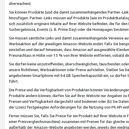
überwachen).
Sie können Produkte (und die damit zusammenhängenden Partner-Links)
hinzufügen. Partner-Links müssen auf Produkte (wie im Produktkatalog de
sich zusätzlich originäre Inhalte auf Ihrer Website befinden, die für 
Suchergebnisse, Events (z. B. Prime Day) oder die Homepages bestimmte
Sie müssen sämtliche Links und damit zusammenhängende Verweise auf z
Werbeaktion auf der jeweiligen Amazon-Website endet. Falls Sie beisp
einstellen und darauf hinweisen, dass Amazon auf ausgewählte Kleidun
Preisnachlass in Höhe von 15 % von Ihrer Website entfernen, sobald di
Sie dürfen keine unzutreffenden, überschwänglichen, täuschenden od
unsere Richtlinien, Werbeaktionen oder Preise aufstellen. Stellen Sie 
angebotenen Smartphone mit 64 GB Speicherkapazität ein, so dürfen S
führt.
Die Preise und die Verfügbarkeit von Produkten können Veränderungen 
Produkte ändern können, dürfen Sie auf Ihrer Website nur Angaben zu P
Preisen und Verfügbarkeit dargestellt sind bedienen oder (b) Sie Daten
der Lizenz festgelegten Anforderungen für die Nutzung von PA API einh
Ferner müssen Sie, falls Sie Preise für ein Produkt auf Ihrer Website in 
einer Preisvergleichsmaschine) zusammen mit Preisen für das gleiche o
außerhalb der Amazon-Website angeboten werden, jeweils den niedrigst