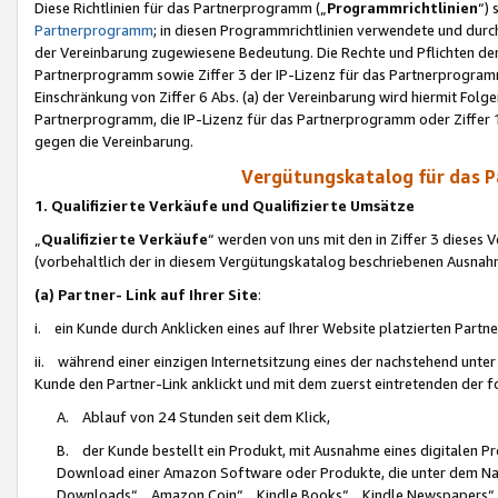
Diese Richtlinien für das Partnerprogramm („
Programmrichtlinien
“)
Partnerprogramm
; in diesen Programmrichtlinien verwendete und durch
der Vereinbarung zugewiesene Bedeutung. Die Rechte und Pflichten de
Partnerprogramm sowie Ziffer 3 der IP-Lizenz für das Partnerprogram
Einschränkung von Ziffer 6 Abs. (a) der Vereinbarung wird hiermit Fol
Partnerprogramm, die IP-Lizenz für das Partnerprogramm oder Ziffer 1
gegen die Vereinbarung.
Vergütungskatalog für das 
1. Qualifizierte Verkäufe und Qualifizierte Umsätze
„
Qualifizierte Verkäufe
“ werden von uns mit den in Ziffer 3 diese
(vorbehaltlich der in diesem Vergütungskatalog beschriebenen Ausnah
(a) Partner- Link auf Ihrer Site
:
i. ein Kunde durch Anklicken eines auf Ihrer Website platzierten Part
ii. während einer einzigen Internetsitzung eines der nachstehend unter (i)
Kunde den Partner-Link anklickt und mit dem zuerst eintretenden der f
A. Ablauf von 24 Stunden seit dem Klick,
B. der Kunde bestellt ein Produkt, mit Ausnahme eines digitalen P
Download einer Amazon Software oder Produkte, die unter dem N
Downloads“, „Amazon Coin“, „Kindle Books“, „Kindle Newspapers“, „