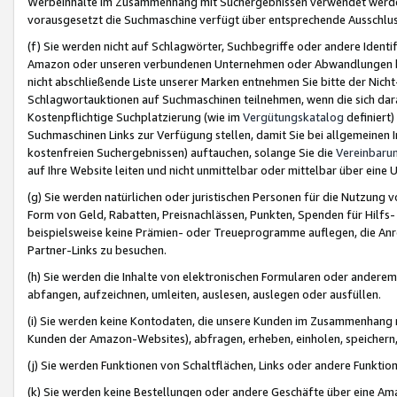
Werbeinhalte im Zusammenhang mit Suchergebnissen verwendet werden,
vorausgesetzt die Suchmaschine verfügt über entsprechende Ausschlu
(f) Sie werden nicht auf Schlagwörter, Suchbegriffe oder andere Ident
Amazon oder unseren verbundenen Unternehmen oder Abwandlungen bzw
nicht abschließende Liste unserer Marken entnehmen Sie bitte der Nich
Schlagwortauktionen auf Suchmaschinen teilnehmen, wenn die sich da
Kostenpflichtige Suchplatzierung (wie im
Vergütungskatalog
definiert
Suchmaschinen Links zur Verfügung stellen, damit Sie bei allgemeinen I
kostenfreien Suchergebnissen) auftauchen, solange Sie die
Vereinbaru
auf Ihre Website leiten und nicht unmittelbar oder mittelbar über eine
(g) Sie werden natürlichen oder juristischen Personen für die Nutzung 
Form von Geld, Rabatten, Preisnachlässen, Punkten, Spenden für Hilfs
beispielsweise keine Prämien- oder Treueprogramme auflegen, die Anrei
Partner-Links zu besuchen.
(h) Sie werden die Inhalte von elektronischen Formularen oder anderem M
abfangen, aufzeichnen, umleiten, auslesen, auslegen oder ausfüllen.
(i) Sie werden keine Kontodaten, die unsere Kunden im Zusammenhang 
Kunden der Amazon-Websites), abfragen, erheben, einholen, speichern,
(j) Sie werden Funktionen von Schaltflächen, Links oder andere Funkti
(k) Sie werden keine Bestellungen oder andere Geschäfte über eine Ama