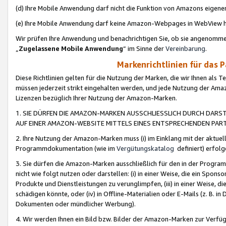
(d) Ihre Mobile Anwendung darf nicht die Funktion von Amazons eige
(e) Ihre Mobile Anwendung darf keine Amazon-Webpages in WebView 
Wir prüfen Ihre Anwendung und benachrichtigen Sie, ob sie angenomm
„
Zugelassene Mobile Anwendung
“ im Sinne der
Vereinbarung
.
Markenrichtlinien für das 
Diese Richtlinien gelten für die Nutzung der Marken, die wir Ihnen als 
müssen jederzeit strikt eingehalten werden, und jede Nutzung der Ama
Lizenzen bezüglich Ihrer Nutzung der Amazon-Marken.
1. SIE DÜRFEN DIE AMAZON-MARKEN AUSSCHLIESSLICH DURCH DARS
AUF EINER AMAZON-WEBSITE MITTELS EINES ENTSPRECHENDEN PART
2. Ihre Nutzung der Amazon-Marken muss (i) im Einklang mit der aktuells
Programmdokumentation (wie im
Vergütungskatalog
definiert) erfolg
3. Sie dürfen die Amazon-Marken ausschließlich für den in der Progr
nicht wie folgt nutzen oder darstellen: (i) in einer Weise, die ein Spo
Produkte und Dienstleistungen zu verunglimpfen, (iii) in einer Weise
schädigen könnte, oder (iv) in Offline-Materialien oder E-Mails (z. B.
Dokumenten oder mündlicher Werbung).
4. Wir werden Ihnen ein Bild bzw. Bilder der Amazon-Marken zur Verfüg