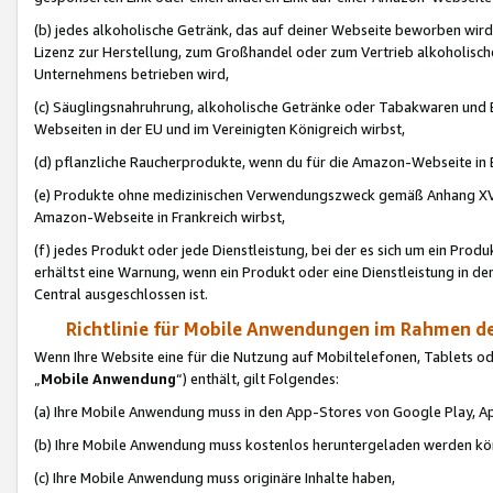
(b) jedes alkoholische Getränk, das auf deiner Webseite beworben wird
Lizenz zur Herstellung, zum Großhandel oder zum Vertrieb alkoholisch
Unternehmens betrieben wird,
(c) Säuglingsnahruhrung, alkoholische Getränke oder Tabakwaren und E
Webseiten in der EU und im Vereinigten Königreich wirbst,
(d) pflanzliche Raucherprodukte, wenn du für die Amazon-Webseite in B
(e) Produkte ohne medizinischen Verwendungszweck gemäß Anhang XVI 
Amazon-Webseite in Frankreich wirbst,
(f) jedes Produkt oder jede Dienstleistung, bei der es sich um ein Prod
erhältst eine Warnung, wenn ein Produkt oder eine Dienstleistung in de
Central ausgeschlossen ist.
Richtlinie für Mobile Anwendungen im Rahmen de
Wenn Ihre Website eine für die Nutzung auf Mobiltelefonen, Tablets 
„
Mobile Anwendung
“) enthält, gilt Folgendes:
(a) Ihre Mobile Anwendung muss in den App-Stores von Google Play, A
(b) Ihre Mobile Anwendung muss kostenlos heruntergeladen werden könn
(c) Ihre Mobile Anwendung muss originäre Inhalte haben,