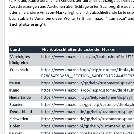
(c) Produktkäufe durch einen Kunden, der durch eine Anzeige auf eine 
Ausschreibungen und Auktionen über Schlagwörter, Suchbegriffe oder 
oder eine andere Amazon-Marke (vgl. die nicht abschließende Liste un
buchstabierte Varianten dieser Wörter (z. B. „ammazon“, „amaozn“ und „
Suchplatzierung
”);
Land
Nicht abschließende Liste der Marken
Vereinigtes
https://www.amazon.co.uk/gp/feature.html?ie=U
Königreich
Frankreich
https://www.amazon.fr/gp/help/customer/displa
E78834F9BA58__SECTION_64DE0ED1D744420E9
Italien
https://www.amazon.it/gp/help/customer/display
Irland
https://www.amazon.ie/gp/help/customer/displa
Niederlande
https://www.amazon.nl/gp/help/customer/display
Spanien
https://www.amazon.es/gp/help/customer/display
Deutschland
https://www.amazon.de/gp/help/customer/displa
Schweden
https://www.amazon.de/gp/help/customer/displa
Polen
https://www.amazon.pl/gp/help/customer/display
Belgien
https://www.amazon.com.be/gp/help/customer/d