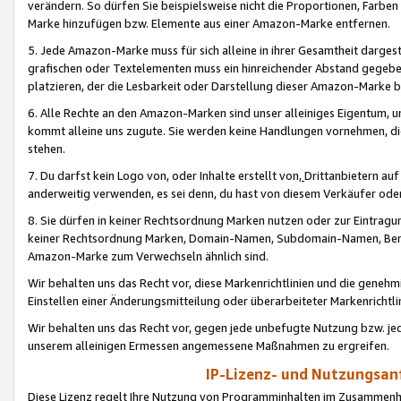
verändern. So dürfen Sie beispielsweise nicht die Proportionen, Farb
Marke hinzufügen bzw. Elemente aus einer Amazon-Marke entfernen.
5. Jede Amazon-Marke muss für sich alleine in ihrer Gesamtheit darge
grafischen oder Textelementen muss ein hinreichender Abstand gegebe
platzieren, der die Lesbarkeit oder Darstellung dieser Amazon-Marke b
6. Alle Rechte an den Amazon-Marken sind unser alleiniges Eigentum, 
kommt alleine uns zugute. Sie werden keine Handlungen vornehmen, 
stehen.
7. Du darfst kein Logo von, oder Inhalte erstellt von,
Drittanbietern au
anderweitig verwenden, es sei denn, du hast von diesem Verkäufer oder
8. Sie dürfen in keiner Rechtsordnung Marken nutzen oder zur Eintragu
keiner Rechtsordnung Marken, Domain-Namen, Subdomain-Namen, Benu
Amazon-Marke zum Verwechseln ähnlich sind.
Wir behalten uns das Recht vor, diese Markenrichtlinien und die gene
Einstellen einer Änderungsmitteilung oder überarbeiteter Markenricht
Wir behalten uns das Recht vor, gegen jede unbefugte Nutzung bzw. jede 
unserem alleinigen Ermessen angemessene Maßnahmen zu ergreifen.
IP-Lizenz- und Nutzungsan
Diese Lizenz regelt Ihre Nutzung von Programminhalten im Zusammen