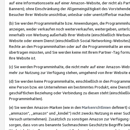
auf eine Informationsseite auf einer Amazon-Website, der nicht als Part
Bannern); ohne Einschränkung der Allgemeingültigkeit des Vorstehende
Besucher Ihrer Website unsichtbar, unlesbar oder unentzifferbar mache
(b) Sie werden Programminhalte bzw. Anwendungen, die Programminhalt
anzeigen, weder verkaufen noch weiterverkaufen, weitergeben, unterli
innerhalb von Werbung außerhalb Ihrer Website (einschließlich Werbun
Website oder einem Dienst (einschließlich Social Networking-Website
Rechte an den Programminhalten oder auf die Programminhalte an eine a
übertragen müssten, und Sie werden keine mit Ihrem Partner-Tag formati
Ihre Website ist.
(c) Sie werden Programminhalte, die nicht mehr auf einer Amazon-Websit
mehr zur Nutzung zur Verfügung stehen, umgehend von Ihrer Website e
(d) Sie werden keine Programminhalte, einschließlich in den Programmin
eine Person bzw. ein Unternehmen ein bestimmtes Produkt, eine Dienstle
geschäftlichen Beziehung oder Verbindung zu diesen steht (einschließli
Programminhalten).
(e) Sie werden Amazon-Marken (wie in den
Markenrichtlinien
definiert) 
„ammazon“, „amaozn“ und „kindel“) nicht zwecks Nutzung in einer Suc
Versuch unternehmen). Zusätzlich zu sonstigen Amazon zur Verfügung 
sorgen, dass von uns benannte Suchmaschinen Geschützte Begriffe (wie 