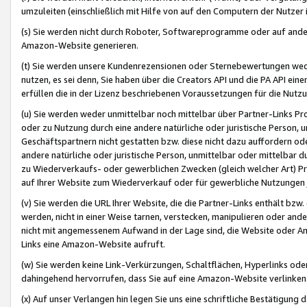
umzuleiten (einschließlich mit Hilfe von auf den Computern der Nutzer i
(s) Sie werden nicht durch Roboter, Softwareprogramme oder auf andere
Amazon-Website generieren.
(t) Sie werden unsere Kundenrezensionen oder Sternebewertungen wed
nutzen, es sei denn, Sie haben über die Creators API und die PA API e
erfüllen die in der Lizenz beschriebenen Voraussetzungen für die Nutzu
(u) Sie werden weder unmittelbar noch mittelbar über Partner-Links P
oder zu Nutzung durch eine andere natürliche oder juristische Person,
Geschäftspartnern nicht gestatten bzw. diese nicht dazu auffordern od
andere natürliche oder juristische Person, unmittelbar oder mittelbar
zu Wiederverkaufs- oder gewerblichen Zwecken (gleich welcher Art) 
auf Ihrer Website zum Wiederverkauf oder für gewerbliche Nutzungen 
(v) Sie werden die URL Ihrer Website, die die Partner-Links enthält b
werden, nicht in einer Weise tarnen, verstecken, manipulieren oder and
nicht mit angemessenem Aufwand in der Lage sind, die Website oder A
Links eine Amazon-Website aufruft.
(w) Sie werden keine Link-Verkürzungen, Schaltflächen, Hyperlinks ode
dahingehend hervorrufen, dass Sie auf eine Amazon-Website verlinken
(x) Auf unser Verlangen hin legen Sie uns eine schriftliche Bestätigung