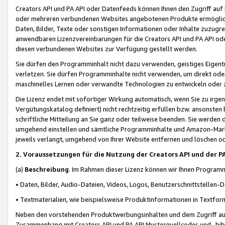
Creators API und PA API oder Datenfeeds können Ihnen den Zugriff auf D
oder mehreren verbundenen Websites angebotenen Produkte ermögliche
Daten, Bilder, Texte oder sonstigen Informationen oder Inhalte zuzugre
anwendbaren Lizenzvereinbarungen für die Creators API und PA API od
diesen verbundenen Websites zur Verfügung gestellt werden.
Sie dürfen den Programminhalt nicht dazu verwenden, geistiges Eigent
verletzen. Sie dürfen Programminhalte nicht verwenden, um direkt ode
maschinelles Lernen oder verwandte Technologien zu entwickeln oder zu
Die Lizenz endet mit sofortiger Wirkung automatisch, wenn Sie zu irg
Vergütungskatalog definiert) nicht rechtzeitig erfüllen bzw. ansonsten
schriftliche Mitteilung an Sie ganz oder teilweise beenden. Sie werden
umgehend einstellen und sämtliche Programminhalte und Amazon-Marke
jeweils verlangt, umgehend von Ihrer Website entfernen und löschen od
2. Voraussetzungen für die Nutzung der Creators API und der P
(a)
Beschreibung
. Im Rahmen dieser Lizenz können wir Ihnen Programmi
• Daten, Bilder, Audio-Dateien, Videos, Logos, Benutzerschnittstellen-
• Textmaterialien, wie beispielsweise Produktinformationen in Textfor
Neben den vorstehenden Produktwerbungsinhalten und dem Zugriff auf 
Zusammenhang mit Creators API und PA API Musterquellcodes und -bibli