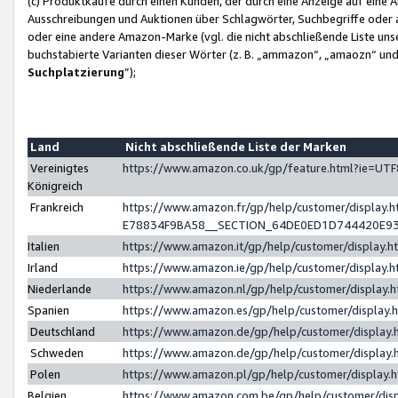
(c) Produktkäufe durch einen Kunden, der durch eine Anzeige auf eine 
Ausschreibungen und Auktionen über Schlagwörter, Suchbegriffe oder 
oder eine andere Amazon-Marke (vgl. die nicht abschließende Liste un
buchstabierte Varianten dieser Wörter (z. B. „ammazon“, „amaozn“ und „
Suchplatzierung
”);
Land
Nicht abschließende Liste der Marken
Vereinigtes
https://www.amazon.co.uk/gp/feature.html?ie=U
Königreich
Frankreich
https://www.amazon.fr/gp/help/customer/displa
E78834F9BA58__SECTION_64DE0ED1D744420E9
Italien
https://www.amazon.it/gp/help/customer/display
Irland
https://www.amazon.ie/gp/help/customer/displa
Niederlande
https://www.amazon.nl/gp/help/customer/display
Spanien
https://www.amazon.es/gp/help/customer/display
Deutschland
https://www.amazon.de/gp/help/customer/displa
Schweden
https://www.amazon.de/gp/help/customer/displa
Polen
https://www.amazon.pl/gp/help/customer/display
Belgien
https://www.amazon.com.be/gp/help/customer/d