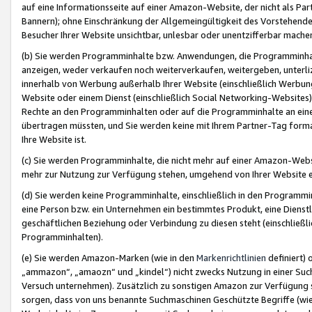
auf eine Informationsseite auf einer Amazon-Website, der nicht als Part
Bannern); ohne Einschränkung der Allgemeingültigkeit des Vorstehende
Besucher Ihrer Website unsichtbar, unlesbar oder unentzifferbar mache
(b) Sie werden Programminhalte bzw. Anwendungen, die Programminhalt
anzeigen, weder verkaufen noch weiterverkaufen, weitergeben, unterli
innerhalb von Werbung außerhalb Ihrer Website (einschließlich Werbun
Website oder einem Dienst (einschließlich Social Networking-Website
Rechte an den Programminhalten oder auf die Programminhalte an eine a
übertragen müssten, und Sie werden keine mit Ihrem Partner-Tag formati
Ihre Website ist.
(c) Sie werden Programminhalte, die nicht mehr auf einer Amazon-Websit
mehr zur Nutzung zur Verfügung stehen, umgehend von Ihrer Website e
(d) Sie werden keine Programminhalte, einschließlich in den Programmin
eine Person bzw. ein Unternehmen ein bestimmtes Produkt, eine Dienstle
geschäftlichen Beziehung oder Verbindung zu diesen steht (einschließli
Programminhalten).
(e) Sie werden Amazon-Marken (wie in den
Markenrichtlinien
definiert) 
„ammazon“, „amaozn“ und „kindel“) nicht zwecks Nutzung in einer Suc
Versuch unternehmen). Zusätzlich zu sonstigen Amazon zur Verfügung 
sorgen, dass von uns benannte Suchmaschinen Geschützte Begriffe (wie 