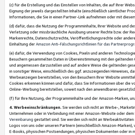
(c) für die Erstellung und das Einstellen von Inhalten, die auf Ihrer We
Eignung der jeweils dargestellten Inhalte (einschließlich sämtlicher 
Informationen, die Sie in einen Partner-Link aufnehmen oder mit diese
(d) dafür, dass die Nutzung der Programminhalte, Ihrer Website und des 
Verletzung oder missbräuchliche Ausübung unserer Rechte bzw. der Recht
Markenrechte, Datenschutzrechte, Veröffentlichungsrechte oder anderer
Einhaltung der
Amazon Anti-Fälschungsrichtlinien für das Partnerpro
(e) dafür, die Verwendung von Cookies, Pixeln und anderen Technologien
Besuchern gesammelten Daten in Übereinstimmung mit den geltenden Ge
und angemessen darzustellen und auf andere Weise die geltenden geset
in sonstiger Weise, einschließlich des ggf. anzuzeigenden Hinweises, d
Werbeanzeigen bereitstellen, von den Besuchern Ihrer Website unmitte
Cookies erkennen können und dafür, dass Sie Informationen über die v
Online-Werbung bereitstellen, soweit nach den anwendbaren gesetzlic
(f) für Ihre Nutzung, der Programminhalte und der Amazon-Marken, u
4. Werbeeinschränkungen.
Sie werden sich nicht an Werbe-, Market
Unternehmen oder in Verbindung mit einer Amazon-Website oder dem Pa
Vereinbarung
gestattet sind. Sie werden sich nicht an Werbeaktivitäten
Logos von uns oder unseren Partnern (einschließlich Amazon-Marken), 
E-Books, physischen Postsendungen, physischen Dokumenten oder in 