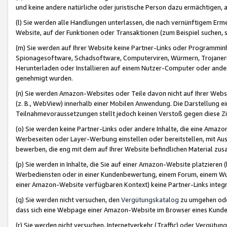
und keine andere natürliche oder juristische Person dazu ermächtigen, a
(l) Sie werden alle Handlungen unterlassen, die nach vernünftigem Erme
Website, auf der Funktionen oder Transaktionen (zum Beispiel suchen, s
(m) Sie werden auf Ihrer Website keine Partner-Links oder Programmin
Spionagesoftware, Schadsoftware, Computerviren, Würmern, Trojaner
Herunterladen oder Installieren auf einem Nutzer-Computer oder ande
genehmigt wurden.
(n) Sie werden Amazon-Websites oder Teile davon nicht auf Ihrer Websi
(z. B., WebView) innerhalb einer Mobilen Anwendung. Die Darstellung ein
Teilnahmevoraussetzungen stellt jedoch keinen Verstoß gegen diese Zif
(o) Sie werden keine Partner-Links oder andere Inhalte, die eine Am
Werbeseiten oder Layer-Werbung einstellen oder bereitstellen, mit Au
bewerben, die eng mit dem auf Ihrer Website befindlichen Material z
(p) Sie werden in Inhalte, die Sie auf einer Amazon-Website platzier
Werbediensten oder in einer Kundenbewertung, einem Forum, einem Wun
einer Amazon-Website verfügbaren Kontext) keine Partner-Links integr
(q) Sie werden nicht versuchen, den
Vergütungskatalog
zu umgehen oder
dass sich eine Webpage einer Amazon-Website im Browser eines Kunden 
(r) Sie werden nicht versuchen, Internetverkehr (Traffic) oder Vergü