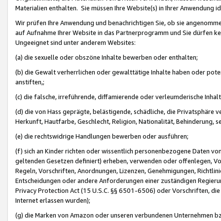
Materialien enthalten. Sie müssen Ihre Website(s) in Ihrer Anwendung ide
Wir prüfen Ihre Anwendung und benachrichtigen Sie, ob sie angenommen
auf Aufnahme Ihrer Website in das Partnerprogramm und Sie dürfen kei
Ungeeignet sind unter anderem Websites:
(a) die sexuelle oder obszöne Inhalte bewerben oder enthalten;
(b) die Gewalt verherrlichen oder gewalttätige Inhalte haben oder pot
anstiften,;
(c) die falsche, irreführende, diffamierende oder verleumderische Inha
(d) die von Hass geprägte, belästigende, schädliche, die Privatsphäre v
Herkunft, Hautfarbe, Geschlecht, Religion, Nationalität, Behinderung, 
(e) die rechtswidrige Handlungen bewerben oder ausführen;
(f) sich an Kinder richten oder wissentlich personenbezogene Daten vo
geltenden Gesetzen definiert) erheben, verwenden oder offenlegen, Vo
Regeln, Vorschriften, Anordnungen, Lizenzen, Genehmigungen, Richtlini
Entscheidungen oder andere Anforderungen einer zuständigen Regierung
Privacy Protection Act (15 U.S.C. §§ 6501-6506) oder Vorschriften, di
Internet erlassen wurden);
(g) die Marken von Amazon oder unseren verbundenen Unternehmen b