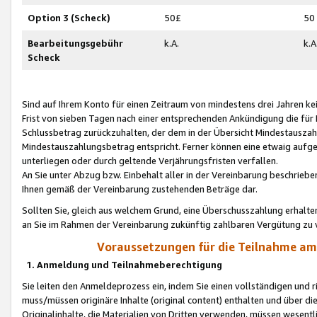
Option 3 (Scheck)
50£
50
Bearbeitungsgebühr
k.A.
k.A
Scheck
Sind auf Ihrem Konto für einen Zeitraum von mindestens drei Jahren kein
Frist von sieben Tagen nach einer entsprechenden Ankündigung die für
Schlussbetrag zurückzuhalten, der dem in der Übersicht Mindestausz
Mindestauszahlungsbetrag entspricht. Ferner können eine etwaig aufg
unterliegen oder durch geltende Verjährungsfristen verfallen.
An Sie unter Abzug bzw. Einbehalt aller in der Vereinbarung beschrieb
Ihnen gemäß der Vereinbarung zustehenden Beträge dar.
Sollten Sie, gleich aus welchem Grund, eine Überschusszahlung erhalte
an Sie im Rahmen der Vereinbarung zukünftig zahlbaren Vergütung zu 
Voraussetzungen für die Teilnahme a
1. Anmeldung und Teilnahmeberechtigung
Sie leiten den Anmeldeprozess ein, indem Sie einen vollständigen und 
muss/müssen originäre Inhalte (original content) enthalten und über d
Originalinhalte, die Materialien von Dritten verwenden, müssen wese