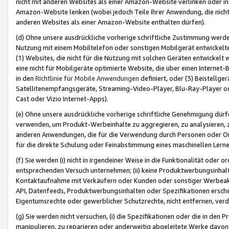
nicht mit anderen Websites als einer Amazon-Website verlinken oder i
Amazon-Website lenken (wobei jedoch Teile Ihrer Anwendung, die nich
anderen Websites als einer Amazon-Website enthalten dürfen).
(d) Ohne unsere ausdrückliche vorherige schriftliche Zustimmung werd
Nutzung mit einem Mobiltelefon oder sonstigen Mobilgerät entwickelt
(1) Websites, die nicht für die Nutzung mit solchen Geräten entwickelt
eine nicht für Mobilgeräte optimierte Website, die über einen Interne
in den
Richtlinie für Mobile Anwendungen
definiert, oder (3) Beistellge
Satellitenempfangsgeräte, Streaming-Video-Player, Blu-Ray-Player ode
Cast oder Vizio Internet-Apps).
(e) Ohne unsere ausdrückliche vorherige schriftliche Genehmigung dürfe
verwenden, um Produkt-Werbeinhalte zu aggregieren, zu analysieren, 
anderen Anwendungen, die für die Verwendung durch Personen oder Or
für die direkte Schulung oder Feinabstimmung eines maschinellen Lern
(f) Sie werden (i) nicht in irgendeiner Weise in die Funktionalität ode
entsprechenden Versuch unternehmen; (ii) keine Produktwerbungsinha
Kontaktaufnahme mit Verkäufern oder Kunden oder sonstiger Werbeaktiv
API, Datenfeeds, Produktwerbungsinhalten oder Spezifikationen erschei
Eigentumsrechte oder gewerblicher Schutzrechte, nicht entfernen, verd
(g) Sie werden nicht versuchen, (i) die Spezifikationen oder die in de
manipulieren, zu reparieren oder anderweitig abgeleitete Werke davon z