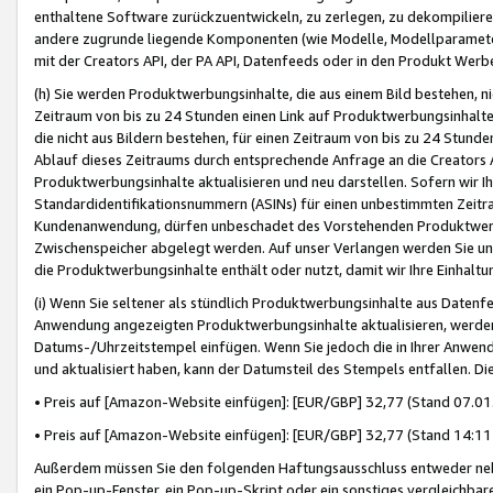
enthaltene Software zurückzuentwickeln, zu zerlegen, zu dekompilier
andere zugrunde liegende Komponenten (wie Modelle, Modellparameter
mit der Creators API, der PA API, Datenfeeds oder in den Produkt Werb
(h) Sie werden Produktwerbungsinhalte, die aus einem Bild bestehen, ni
Zeitraum von bis zu 24 Stunden einen Link auf Produktwerbungsinhalte
die nicht aus Bildern bestehen, für einen Zeitraum von bis zu 24 Stund
Ablauf dieses Zeitraums durch entsprechende Anfrage an die Creators 
Produktwerbungsinhalte aktualisieren und neu darstellen. Sofern wir Ih
Standardidentifikationsnummern (ASINs) für einen unbestimmten Zeitra
Kundenanwendung, dürfen unbeschadet des Vorstehenden Produktwerbu
Zwischenspeicher abgelegt werden. Auf unser Verlangen werden Sie un
die Produktwerbungsinhalte enthält oder nutzt, damit wir Ihre Einhalt
(i) Wenn Sie seltener als stündlich Produktwerbungsinhalte aus Datenfe
Anwendung angezeigten Produktwerbungsinhalte aktualisieren, werden 
Datums-/Uhrzeitstempel einfügen. Wenn Sie jedoch die in Ihrer Anwe
und aktualisiert haben, kann der Datumsteil des Stempels entfallen. Dies
• Preis auf [Amazon-Website einfügen]: [EUR/GBP] 32,77 (Stand 07.01.
• Preis auf [Amazon-Website einfügen]: [EUR/GBP] 32,77 (Stand 14:11 
Außerdem müssen Sie den folgenden Haftungsausschluss entweder neb
ein Pop-up-Fenster, ein Pop-up-Skript oder ein sonstiges vergleichba