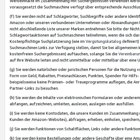
Werbeinhalte im Zusammenhang mit Suchergebnissen verwendet werden,
vorausgesetzt die Suchmaschine verfügt über entsprechende Ausschlu
(f) Sie werden nicht auf Schlagwörter, Suchbegriffe oder andere Ident
Amazon oder unseren verbundenen Unternehmen oder Abwandlungen bzw
nicht abschließende Liste unserer Marken entnehmen Sie bitte der Nich
Schlagwortauktionen auf Suchmaschinen teilnehmen, wenn die sich da
Kostenpflichtige Suchplatzierung (wie im
Vergütungskatalog
definiert
Suchmaschinen Links zur Verfügung stellen, damit Sie bei allgemeinen I
kostenfreien Suchergebnissen) auftauchen, solange Sie die
Vereinbaru
auf Ihre Website leiten und nicht unmittelbar oder mittelbar über eine
(g) Sie werden natürlichen oder juristischen Personen für die Nutzung 
Form von Geld, Rabatten, Preisnachlässen, Punkten, Spenden für Hilfs
beispielsweise keine Prämien- oder Treueprogramme auflegen, die Anrei
Partner-Links zu besuchen.
(h) Sie werden die Inhalte von elektronischen Formularen oder anderem M
abfangen, aufzeichnen, umleiten, auslesen, auslegen oder ausfüllen.
(i) Sie werden keine Kontodaten, die unsere Kunden im Zusammenhang 
Kunden der Amazon-Websites), abfragen, erheben, einholen, speichern,
(j) Sie werden Funktionen von Schaltflächen, Links oder andere Funkti
(k) Sie werden keine Bestellungen oder andere Geschäfte über eine Ama