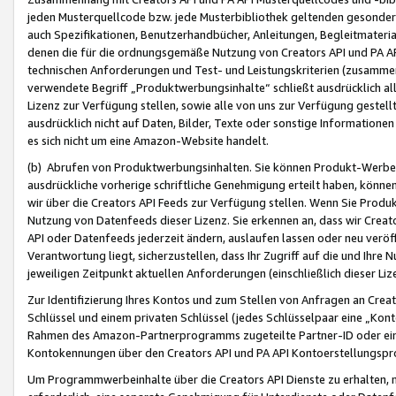
jeden Musterquellcode bzw. jede Musterbibliothek geltenden gesonder
auch Spezifikationen, Benutzerhandbücher, Anleitungen, Begleitmaterial
denen die für die ordnungsgemäße Nutzung von Creators API und PA A
technischen Anforderungen und Test- und Leistungskriterien (zusammen
verwendete Begriff „Produktwerbungsinhalte“ schließt ausdrücklich al
Lizenz zur Verfügung stellen, sowie alle von uns zur Verfügung gestel
ausdrücklich nicht auf Daten, Bilder, Texte oder sonstige Informatione
es sich nicht um eine Amazon-Website handelt.
(b) Abrufen von Produktwerbungsinhalten. Sie können Produkt-Werbein
ausdrückliche vorherige schriftliche Genehmigung erteilt haben, könn
wir über die Creators API Feeds zur Verfügung stellen. Wenn Sie Produk
Nutzung von Datenfeeds dieser Lizenz. Sie erkennen an, dass wir Creat
API oder Datenfeeds jederzeit ändern, auslaufen lassen oder neu veröffe
Verantwortung liegt, sicherzustellen, dass Ihr Zugriff auf die und Ihr
jeweiligen Zeitpunkt aktuellen Anforderungen (einschließlich dieser Liz
Zur Identifizierung Ihres Kontos und zum Stellen von Anfragen an Crea
Schlüssel und einem privaten Schlüssel (jedes Schlüsselpaar eine „Kon
Rahmen des Amazon-Partnerprogramms zugeteilte Partner-ID oder ein
Kontokennungen über den Creators API und PA API Kontoerstellungspro
Um Programmwerbeinhalte über die Creators API Dienste zu erhalten, m