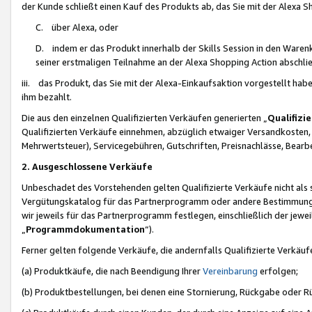
der Kunde schließt einen Kauf des Produkts ab, das Sie mit der Alexa 
C. über Alexa, oder
D. indem er das Produkt innerhalb der Skills Session in den Waren
seiner erstmaligen Teilnahme an der Alexa Shopping Action abschlie
iii. das Produkt, das Sie mit der Alexa-Einkaufsaktion vorgestellt ha
ihm bezahlt.
Die aus den einzelnen Qualifizierten Verkäufen generierten „
Qualifizi
Qualifizierten Verkäufe einnehmen, abzüglich etwaiger Versandkosten
Mehrwertsteuer), Servicegebühren, Gutschriften, Preisnachlässe, Bear
2. Ausgeschlossene Verkäufe
Unbeschadet des Vorstehenden gelten Qualifizierte Verkäufe nicht als
Vergütungskatalog für das Partnerprogramm oder andere Bestimmungen,
wir jeweils für das Partnerprogramm festlegen, einschließlich der jewe
„
Programmdokumentation
“).
Ferner gelten folgende Verkäufe, die andernfalls Qualifizierte Verkä
(a) Produktkäufe, die nach Beendigung Ihrer
Vereinbarung
erfolgen;
(b) Produktbestellungen, bei denen eine Stornierung, Rückgabe oder R