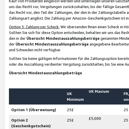
Kauf von Produkten eingelöst werden und unterliegen unseren Geschäf
uns das Recht vor, Vergütungen zurückzuhalten, bis der fällige Gesamt
das Recht vor, den Teil der Zahlungen, der den in der Zahlungstabelle 
Zahlungsart angibst. Die Zahlung per Amazon-Geschenkgutschein ist in
Option 3: Zahlung per Scheck.
Wir übersenden Ihnen einen Scheck in Höh
Sollten Sie sich für diese Option entscheiden, behalten wir uns das Rec
den in der
Übersicht Mindestauszahlungsbeträge
genannten Mindest
der
Übersicht Mindestauszahlungsbeträge
angegebene Bearbeitung
und Schweden nicht verfügbar.
Sollten Sie keine gültigen Informationen für die Zahlungsoption bereit
oder die Auszahlung verdienter Vergütung zurückhalten, bis Sie eine A
Übersicht Mindestauszahlungsbeträge
UK Maxium
UK
FR,
Minimum
un
Option 1 (Überweisung)
25£
25
£5,000
Option 2
25£
25
(Geschenkgutschein)