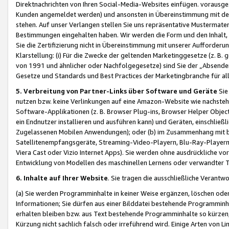
Direktnachrichten von Ihren Social-Media-Websites einfügen. vorausg
Kunden angemeldet werden) und ansonsten in Übereinstimmung mit der
stehen. Auf unser Verlangen stellen Sie uns repräsentative Mustermater
Bestimmungen eingehalten haben. Wir werden die Form und den Inhalt, di
Sie die Zertifizierung nicht in Übereinstimmung mit unserer Aufforderu
Klarstellung: (i) Für die Zwecke der geltenden Marketinggesetze (z. 
von 1991 und ähnlicher oder Nachfolgegesetze) sind Sie der „Absender“ j
Gesetze und Standards und Best Practices der Marketingbranche für 
5. Verbreitung von Partner-Links über Software und Geräte
Sie
nutzen bzw. keine Verlinkungen auf eine Amazon-Website wie nachsteh
Software-Applikationen (z. B. Browser Plug-ins, Browser Helper Objec
ein Endnutzer installieren und ausführen kann) und Geräten, einschlie
Zugelassenen Mobilen Anwendungen); oder (b) im Zusammenhang mit bzw.
Satellitenempfangsgeräte, Streaming-Video-Playern, Blu-Ray-Playern 
Viera Cast oder Vizio Internet Apps). Sie werden ohne ausdrückliche v
Entwicklung von Modellen des maschinellen Lernens oder verwandter 
6. Inhalte auf Ihrer Website
. Sie tragen die ausschließliche Verantwo
(a) Sie werden Programminhalte in keiner Weise ergänzen, löschen oder
Informationen; Sie dürfen aus einer Bilddatei bestehende Programminhal
erhalten bleiben bzw. aus Text bestehende Programminhalte so kürzen, 
Kürzung nicht sachlich falsch oder irreführend wird. Einige Arten von L