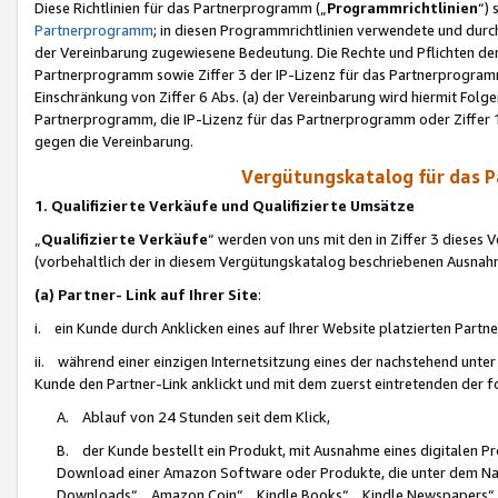
Diese Richtlinien für das Partnerprogramm („
Programmrichtlinien
“)
Partnerprogramm
; in diesen Programmrichtlinien verwendete und durch
der Vereinbarung zugewiesene Bedeutung. Die Rechte und Pflichten de
Partnerprogramm sowie Ziffer 3 der IP-Lizenz für das Partnerprogram
Einschränkung von Ziffer 6 Abs. (a) der Vereinbarung wird hiermit Fol
Partnerprogramm, die IP-Lizenz für das Partnerprogramm oder Ziffer 1
gegen die Vereinbarung.
Vergütungskatalog für das 
1. Qualifizierte Verkäufe und Qualifizierte Umsätze
„
Qualifizierte Verkäufe
“ werden von uns mit den in Ziffer 3 diese
(vorbehaltlich der in diesem Vergütungskatalog beschriebenen Ausnah
(a) Partner- Link auf Ihrer Site
:
i. ein Kunde durch Anklicken eines auf Ihrer Website platzierten Part
ii. während einer einzigen Internetsitzung eines der nachstehend unter (i)
Kunde den Partner-Link anklickt und mit dem zuerst eintretenden der f
A. Ablauf von 24 Stunden seit dem Klick,
B. der Kunde bestellt ein Produkt, mit Ausnahme eines digitalen P
Download einer Amazon Software oder Produkte, die unter dem N
Downloads“, „Amazon Coin“, „Kindle Books“, „Kindle Newspapers“, „