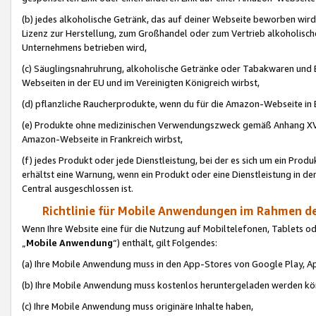
(b) jedes alkoholische Getränk, das auf deiner Webseite beworben wird
Lizenz zur Herstellung, zum Großhandel oder zum Vertrieb alkoholisch
Unternehmens betrieben wird,
(c) Säuglingsnahruhrung, alkoholische Getränke oder Tabakwaren und E
Webseiten in der EU und im Vereinigten Königreich wirbst,
(d) pflanzliche Raucherprodukte, wenn du für die Amazon-Webseite in B
(e) Produkte ohne medizinischen Verwendungszweck gemäß Anhang XVI 
Amazon-Webseite in Frankreich wirbst,
(f) jedes Produkt oder jede Dienstleistung, bei der es sich um ein Prod
erhältst eine Warnung, wenn ein Produkt oder eine Dienstleistung in de
Central ausgeschlossen ist.
Richtlinie für Mobile Anwendungen im Rahmen de
Wenn Ihre Website eine für die Nutzung auf Mobiltelefonen, Tablets 
„
Mobile Anwendung
“) enthält, gilt Folgendes:
(a) Ihre Mobile Anwendung muss in den App-Stores von Google Play, A
(b) Ihre Mobile Anwendung muss kostenlos heruntergeladen werden könn
(c) Ihre Mobile Anwendung muss originäre Inhalte haben,