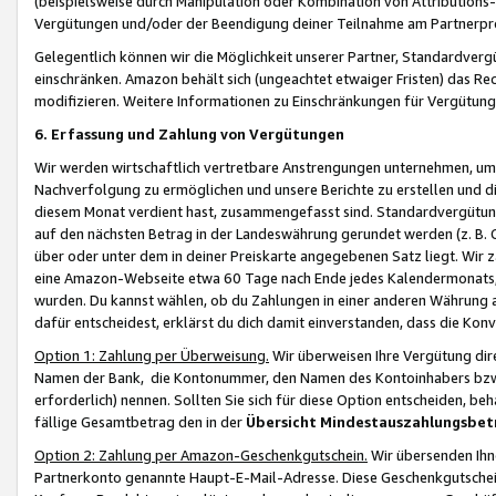
(beispielsweise durch Manipulation oder Kombination von Attributions-
Vergütungen und/oder der Beendigung deiner Teilnahme am Partnerp
Gelegentlich können wir die Möglichkeit unserer Partner, Standardv
einschränken. Amazon behält sich (ungeachtet etwaiger Fristen) das Re
modifizieren. Weitere Informationen zu Einschränkungen für Vergütung
6. Erfassung und Zahlung von Vergütungen
Wir werden wirtschaftlich vertretbare Anstrengungen unternehmen, um 
Nachverfolgung zu ermöglichen und unsere Berichte zu erstellen und di
diesem Monat verdient hast, zusammengefasst sind. Standardvergütung
auf den nächsten Betrag in der Landeswährung gerundet werden (z. B. C
über oder unter dem in deiner Preiskarte angegebenen Satz liegt. Wir
eine Amazon-Webseite etwa 60 Tage nach Ende jedes Kalendermonats, i
wurden. Du kannst wählen, ob du Zahlungen in einer anderen Währung
dafür entscheidest, erklärst du dich damit einverstanden, dass die K
Option 1: Zahlung per Überweisung.
Wir überweisen Ihre Vergütung dir
Namen der Bank, die Kontonummer, den Namen des Kontoinhabers bzw. a
erforderlich) nennen. Sollten Sie sich für diese Option entscheiden, be
fällige Gesamtbetrag den in der
Übersicht Mindestauszahlungsbet
Option 2: Zahlung per Amazon-Geschenkgutschein.
Wir übersenden Ihne
Partnerkonto genannte Haupt-E-Mail-Adresse. Diese Geschenkgutschei