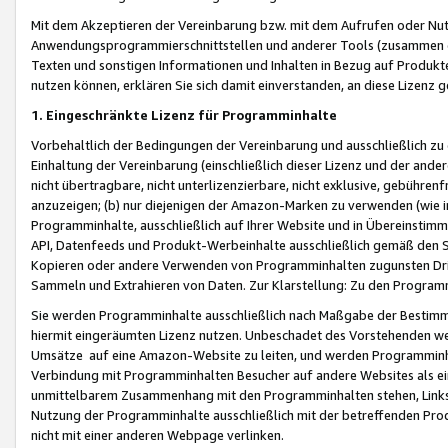
Mit dem Akzeptieren der Vereinbarung bzw. mit dem Aufrufen oder Nutz
Anwendungsprogrammierschnittstellen und anderer Tools (zusammen die
Texten und sonstigen Informationen und Inhalten in Bezug auf Produkte
nutzen können, erklären Sie sich damit einverstanden, an diese Lizenz 
1. Eingeschränkte Lizenz für Programminhalte
Vorbehaltlich der Bedingungen der Vereinbarung und ausschließlich z
Einhaltung der Vereinbarung (einschließlich dieser Lizenz und der ande
nicht übertragbare, nicht unterlizenzierbare, nicht exklusive, gebühren
anzuzeigen; (b) nur diejenigen der Amazon-Marken zu verwenden (wie in 
Programminhalte, ausschließlich auf Ihrer Website und in Übereinstimmu
API, Datenfeeds und Produkt-Werbeinhalte ausschließlich gemäß den Spe
Kopieren oder andere Verwenden von Programminhalten zugunsten Dri
Sammeln und Extrahieren von Daten. Zur Klarstellung: Zu den Program
Sie werden Programminhalte ausschließlich nach Maßgabe der Besti
hiermit eingeräumten Lizenz nutzen. Unbeschadet des Vorstehenden we
Umsätze auf eine Amazon-Website zu leiten, und werden Programminhal
Verbindung mit Programminhalten Besucher auf andere Websites als ein
unmittelbarem Zusammenhang mit den Programminhalten stehen, Links z
Nutzung der Programminhalte ausschließlich mit der betreffenden Pr
nicht mit einer anderen Webpage verlinken.