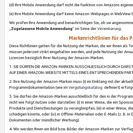
(d) Ihre Mobile Anwendung darf nicht die Funktion von Amazons eige
(e) Ihre Mobile Anwendung darf keine Amazon-Webpages in WebView 
Wir prüfen Ihre Anwendung und benachrichtigen Sie, ob sie angenomm
„
Zugelassene Mobile Anwendung
“ im Sinne der
Vereinbarung
.
Markenrichtlinien für das 
Diese Richtlinien gelten für die Nutzung der Marken, die wir Ihnen als 
müssen jederzeit strikt eingehalten werden, und jede Nutzung der Ama
Lizenzen bezüglich Ihrer Nutzung der Amazon-Marken.
1. SIE DÜRFEN DIE AMAZON-MARKEN AUSSCHLIESSLICH DURCH DARS
AUF EINER AMAZON-WEBSITE MITTELS EINES ENTSPRECHENDEN PART
2. Ihre Nutzung der Amazon-Marken muss (i) im Einklang mit der aktuells
Programmdokumentation (wie im
Vergütungskatalog
definiert) erfolg
3. Sie dürfen die Amazon-Marken ausschließlich für den in der Progr
nicht wie folgt nutzen oder darstellen: (i) in einer Weise, die ein Spo
Produkte und Dienstleistungen zu verunglimpfen, (iii) in einer Weise
schädigen könnte, oder (iv) in Offline-Materialien oder E-Mails (z. B.
Dokumenten oder mündlicher Werbung).
4. Wir werden Ihnen ein Bild bzw. Bilder der Amazon-Marken zur Verfüg