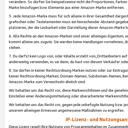
verändern. So dürfen Sie beispielsweise nicht die Proportionen, Farb
Marke hinzufügen bzw. Elemente aus einer Amazon-Marke entfernen.
5. Jede Amazon-Marke muss für sich alleine in ihrer Gesamtheit darge
grafischen oder Textelementen muss ein hinreichender Abstand gegebe
platzieren, der die Lesbarkeit oder Darstellung dieser Amazon-Marke b
6. Alle Rechte an den Amazon-Marken sind unser alleiniges Eigentum, 
kommt alleine uns zugute. Sie werden keine Handlungen vornehmen, 
stehen.
7. Du darfst kein Logo von, oder Inhalte erstellt von,
Drittanbietern au
anderweitig verwenden, es sei denn, du hast von diesem Verkäufer oder
8. Sie dürfen in keiner Rechtsordnung Marken nutzen oder zur Eintragu
keiner Rechtsordnung Marken, Domain-Namen, Subdomain-Namen, Benu
Amazon-Marke zum Verwechseln ähnlich sind.
Wir behalten uns das Recht vor, diese Markenrichtlinien und die gene
Einstellen einer Änderungsmitteilung oder überarbeiteter Markenricht
Wir behalten uns das Recht vor, gegen jede unbefugte Nutzung bzw. jede 
unserem alleinigen Ermessen angemessene Maßnahmen zu ergreifen.
IP-Lizenz- und Nutzungsan
Diese Lizenz regelt Ihre Nutzung von Programminhalten im Zusammen