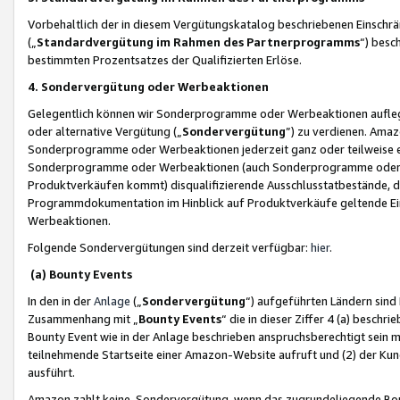
Vorbehaltlich der in diesem Vergütungskatalog beschriebenen Einschr
(„
Standardvergütung im Rahmen des Partnerprogramms
“) besc
bestimmten Prozentsatzes der Qualifizierten Erlöse.
4. Sondervergütung oder Werbeaktionen
Gelegentlich können wir Sonderprogramme oder Werbeaktionen auflegen,
oder alternative Vergütung („
Sondervergütung
”) zu verdienen. Amazo
Sonderprogramme oder Werbeaktionen jederzeit ganz oder teilweise einz
Sonderprogramme oder Werbeaktionen (auch Sonderprogramme oder We
Produktverkäufen kommt) disqualifizierende Ausschlusstatbestände, di
Programmdokumentation im Hinblick auf Produktverkäufe geltende E
Werbeaktionen.
Folgende Sondervergütungen sind derzeit verfügbar:
hier
.
(a) Bounty Events
In den in der
Anlage
(„
Sondervergütung
“) aufgeführten Ländern sind
Zusammenhang mit „
Bounty Events
“ die in dieser Ziffer 4 (a) besch
Bounty Event wie in der Anlage beschrieben anspruchsberechtigt sein mu
teilnehmende Startseite einer Amazon-Website aufruft und (2) der Kun
ausführt.
Amazon zahlt keine Sondervergütung, wenn das zugrundeliegende Boun