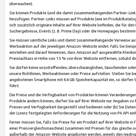
überwachen).
Sie können Produkte (und die damit zusammenhängenden Partner-Links)
hinzufügen. Partner-Links müssen auf Produkte (wie im Produktkatalog de
sich zusätzlich originäre Inhalte auf Ihrer Website befinden, die für 
Suchergebnisse, Events (z. B. Prime Day) oder die Homepages bestimmte
Sie müssen sämtliche Links und damit zusammenhängende Verweise auf z
Werbeaktion auf der jeweiligen Amazon-Website endet. Falls Sie beisp
einstellen und darauf hinweisen, dass Amazon auf ausgewählte Kleidun
Preisnachlass in Höhe von 15 % von Ihrer Website entfernen, sobald di
Sie dürfen keine unzutreffenden, überschwänglichen, täuschenden od
unsere Richtlinien, Werbeaktionen oder Preise aufstellen. Stellen Sie 
angebotenen Smartphone mit 64 GB Speicherkapazität ein, so dürfen S
führt.
Die Preise und die Verfügbarkeit von Produkten können Veränderungen 
Produkte ändern können, dürfen Sie auf Ihrer Website nur Angaben zu P
Preisen und Verfügbarkeit dargestellt sind bedienen oder (b) Sie Daten
der Lizenz festgelegten Anforderungen für die Nutzung von PA API einh
Ferner müssen Sie, falls Sie Preise für ein Produkt auf Ihrer Website in 
einer Preisvergleichsmaschine) zusammen mit Preisen für das gleiche o
außerhalb der Amazon-Website angeboten werden, jeweils den niedrigst