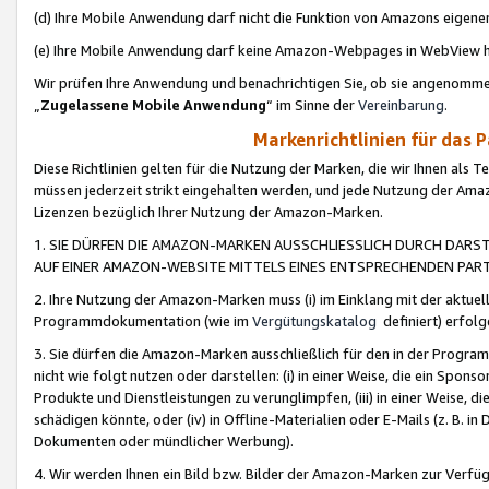
(d) Ihre Mobile Anwendung darf nicht die Funktion von Amazons eige
(e) Ihre Mobile Anwendung darf keine Amazon-Webpages in WebView 
Wir prüfen Ihre Anwendung und benachrichtigen Sie, ob sie angenomm
„
Zugelassene Mobile Anwendung
“ im Sinne der
Vereinbarung
.
Markenrichtlinien für das 
Diese Richtlinien gelten für die Nutzung der Marken, die wir Ihnen als 
müssen jederzeit strikt eingehalten werden, und jede Nutzung der Ama
Lizenzen bezüglich Ihrer Nutzung der Amazon-Marken.
1. SIE DÜRFEN DIE AMAZON-MARKEN AUSSCHLIESSLICH DURCH DARS
AUF EINER AMAZON-WEBSITE MITTELS EINES ENTSPRECHENDEN PART
2. Ihre Nutzung der Amazon-Marken muss (i) im Einklang mit der aktuells
Programmdokumentation (wie im
Vergütungskatalog
definiert) erfolg
3. Sie dürfen die Amazon-Marken ausschließlich für den in der Progr
nicht wie folgt nutzen oder darstellen: (i) in einer Weise, die ein Spo
Produkte und Dienstleistungen zu verunglimpfen, (iii) in einer Weise
schädigen könnte, oder (iv) in Offline-Materialien oder E-Mails (z. B.
Dokumenten oder mündlicher Werbung).
4. Wir werden Ihnen ein Bild bzw. Bilder der Amazon-Marken zur Verfüg