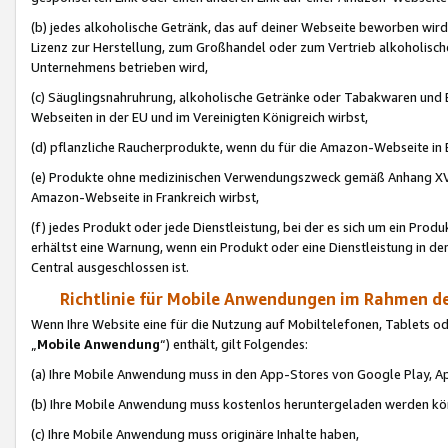
(b) jedes alkoholische Getränk, das auf deiner Webseite beworben wird
Lizenz zur Herstellung, zum Großhandel oder zum Vertrieb alkoholisch
Unternehmens betrieben wird,
(c) Säuglingsnahruhrung, alkoholische Getränke oder Tabakwaren und E
Webseiten in der EU und im Vereinigten Königreich wirbst,
(d) pflanzliche Raucherprodukte, wenn du für die Amazon-Webseite in B
(e) Produkte ohne medizinischen Verwendungszweck gemäß Anhang XVI 
Amazon-Webseite in Frankreich wirbst,
(f) jedes Produkt oder jede Dienstleistung, bei der es sich um ein Prod
erhältst eine Warnung, wenn ein Produkt oder eine Dienstleistung in de
Central ausgeschlossen ist.
Richtlinie für Mobile Anwendungen im Rahmen de
Wenn Ihre Website eine für die Nutzung auf Mobiltelefonen, Tablets 
„
Mobile Anwendung
“) enthält, gilt Folgendes:
(a) Ihre Mobile Anwendung muss in den App-Stores von Google Play, A
(b) Ihre Mobile Anwendung muss kostenlos heruntergeladen werden könn
(c) Ihre Mobile Anwendung muss originäre Inhalte haben,