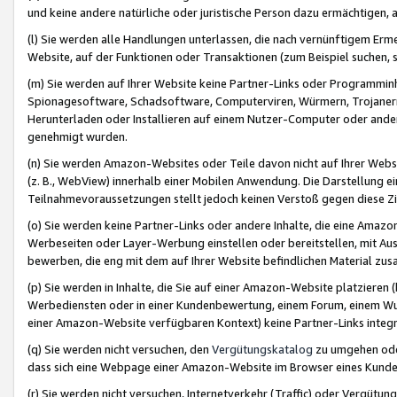
und keine andere natürliche oder juristische Person dazu ermächtigen, a
(l) Sie werden alle Handlungen unterlassen, die nach vernünftigem Erme
Website, auf der Funktionen oder Transaktionen (zum Beispiel suchen, s
(m) Sie werden auf Ihrer Website keine Partner-Links oder Programmin
Spionagesoftware, Schadsoftware, Computerviren, Würmern, Trojaner
Herunterladen oder Installieren auf einem Nutzer-Computer oder ande
genehmigt wurden.
(n) Sie werden Amazon-Websites oder Teile davon nicht auf Ihrer Websi
(z. B., WebView) innerhalb einer Mobilen Anwendung. Die Darstellung ein
Teilnahmevoraussetzungen stellt jedoch keinen Verstoß gegen diese Zif
(o) Sie werden keine Partner-Links oder andere Inhalte, die eine Am
Werbeseiten oder Layer-Werbung einstellen oder bereitstellen, mit Au
bewerben, die eng mit dem auf Ihrer Website befindlichen Material z
(p) Sie werden in Inhalte, die Sie auf einer Amazon-Website platzier
Werbediensten oder in einer Kundenbewertung, einem Forum, einem Wun
einer Amazon-Website verfügbaren Kontext) keine Partner-Links integr
(q) Sie werden nicht versuchen, den
Vergütungskatalog
zu umgehen oder
dass sich eine Webpage einer Amazon-Website im Browser eines Kunden 
(r) Sie werden nicht versuchen, Internetverkehr (Traffic) oder Vergü