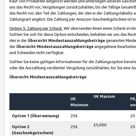
Kauf von Produkten eingelöst werden und unterliegen unseren Geschäf
uns das Recht vor, Vergütungen zurückzuhalten, bis der fällige Gesamt
das Recht vor, den Teil der Zahlungen, der den in der Zahlungstabelle 
Zahlungsart angibst. Die Zahlung per Amazon-Geschenkgutschein ist in
Option 3: Zahlung per Scheck.
Wir übersenden Ihnen einen Scheck in Höh
Sollten Sie sich für diese Option entscheiden, behalten wir uns das Rec
den in der
Übersicht Mindestauszahlungsbeträge
genannten Mindest
der
Übersicht Mindestauszahlungsbeträge
angegebene Bearbeitung
und Schweden nicht verfügbar.
Sollten Sie keine gültigen Informationen für die Zahlungsoption bereit
oder die Auszahlung verdienter Vergütung zurückhalten, bis Sie eine A
Übersicht Mindestauszahlungsbeträge
UK Maxium
UK
FR,
Minimum
un
Option 1 (Überweisung)
25£
25
£5,000
Option 2
25£
25
(Geschenkgutschein)