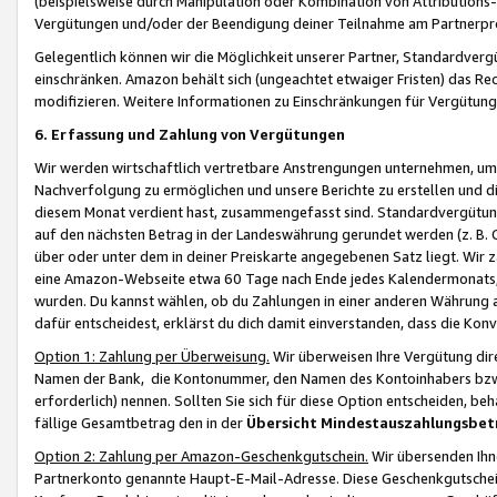
(beispielsweise durch Manipulation oder Kombination von Attributions-
Vergütungen und/oder der Beendigung deiner Teilnahme am Partnerp
Gelegentlich können wir die Möglichkeit unserer Partner, Standardv
einschränken. Amazon behält sich (ungeachtet etwaiger Fristen) das Re
modifizieren. Weitere Informationen zu Einschränkungen für Vergütung
6. Erfassung und Zahlung von Vergütungen
Wir werden wirtschaftlich vertretbare Anstrengungen unternehmen, um 
Nachverfolgung zu ermöglichen und unsere Berichte zu erstellen und di
diesem Monat verdient hast, zusammengefasst sind. Standardvergütung
auf den nächsten Betrag in der Landeswährung gerundet werden (z. B. C
über oder unter dem in deiner Preiskarte angegebenen Satz liegt. Wir
eine Amazon-Webseite etwa 60 Tage nach Ende jedes Kalendermonats, i
wurden. Du kannst wählen, ob du Zahlungen in einer anderen Währung
dafür entscheidest, erklärst du dich damit einverstanden, dass die K
Option 1: Zahlung per Überweisung.
Wir überweisen Ihre Vergütung dir
Namen der Bank, die Kontonummer, den Namen des Kontoinhabers bzw. a
erforderlich) nennen. Sollten Sie sich für diese Option entscheiden, be
fällige Gesamtbetrag den in der
Übersicht Mindestauszahlungsbet
Option 2: Zahlung per Amazon-Geschenkgutschein.
Wir übersenden Ihne
Partnerkonto genannte Haupt-E-Mail-Adresse. Diese Geschenkgutschei