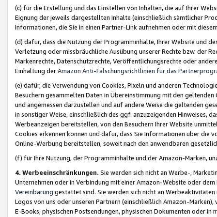
(c) für die Erstellung und das Einstellen von Inhalten, die auf Ihrer We
Eignung der jeweils dargestellten Inhalte (einschließlich sämtlicher 
Informationen, die Sie in einen Partner-Link aufnehmen oder mit diese
(d) dafür, dass die Nutzung der Programminhalte, Ihrer Website und des 
Verletzung oder missbräuchliche Ausübung unserer Rechte bzw. der Recht
Markenrechte, Datenschutzrechte, Veröffentlichungsrechte oder anderer
Einhaltung der
Amazon Anti-Fälschungsrichtlinien für das Partnerpro
(e) dafür, die Verwendung von Cookies, Pixeln und anderen Technologien
Besuchern gesammelten Daten in Übereinstimmung mit den geltenden Ge
und angemessen darzustellen und auf andere Weise die geltenden geset
in sonstiger Weise, einschließlich des ggf. anzuzeigenden Hinweises, d
Werbeanzeigen bereitstellen, von den Besuchern Ihrer Website unmitte
Cookies erkennen können und dafür, dass Sie Informationen über die v
Online-Werbung bereitstellen, soweit nach den anwendbaren gesetzlic
(f) für Ihre Nutzung, der Programminhalte und der Amazon-Marken, u
4. Werbeeinschränkungen.
Sie werden sich nicht an Werbe-, Market
Unternehmen oder in Verbindung mit einer Amazon-Website oder dem Pa
Vereinbarung
gestattet sind. Sie werden sich nicht an Werbeaktivitäten
Logos von uns oder unseren Partnern (einschließlich Amazon-Marken), 
E-Books, physischen Postsendungen, physischen Dokumenten oder in 