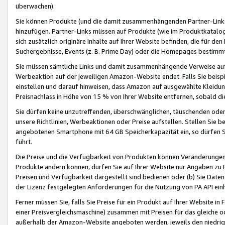
überwachen).
Sie können Produkte (und die damit zusammenhängenden Partner-Links)
hinzufügen. Partner-Links müssen auf Produkte (wie im Produktkatalog de
sich zusätzlich originäre Inhalte auf Ihrer Website befinden, die für 
Suchergebnisse, Events (z. B. Prime Day) oder die Homepages bestimmte
Sie müssen sämtliche Links und damit zusammenhängende Verweise auf z
Werbeaktion auf der jeweiligen Amazon-Website endet. Falls Sie beisp
einstellen und darauf hinweisen, dass Amazon auf ausgewählte Kleidun
Preisnachlass in Höhe von 15 % von Ihrer Website entfernen, sobald di
Sie dürfen keine unzutreffenden, überschwänglichen, täuschenden od
unsere Richtlinien, Werbeaktionen oder Preise aufstellen. Stellen Sie 
angebotenen Smartphone mit 64 GB Speicherkapazität ein, so dürfen S
führt.
Die Preise und die Verfügbarkeit von Produkten können Veränderungen 
Produkte ändern können, dürfen Sie auf Ihrer Website nur Angaben zu P
Preisen und Verfügbarkeit dargestellt sind bedienen oder (b) Sie Daten
der Lizenz festgelegten Anforderungen für die Nutzung von PA API einh
Ferner müssen Sie, falls Sie Preise für ein Produkt auf Ihrer Website in 
einer Preisvergleichsmaschine) zusammen mit Preisen für das gleiche o
außerhalb der Amazon-Website angeboten werden, jeweils den niedrigst