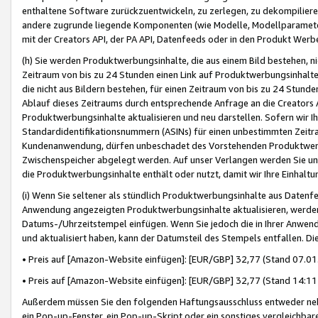
enthaltene Software zurückzuentwickeln, zu zerlegen, zu dekompilier
andere zugrunde liegende Komponenten (wie Modelle, Modellparameter
mit der Creators API, der PA API, Datenfeeds oder in den Produkt Werb
(h) Sie werden Produktwerbungsinhalte, die aus einem Bild bestehen, ni
Zeitraum von bis zu 24 Stunden einen Link auf Produktwerbungsinhalte
die nicht aus Bildern bestehen, für einen Zeitraum von bis zu 24 Stund
Ablauf dieses Zeitraums durch entsprechende Anfrage an die Creators 
Produktwerbungsinhalte aktualisieren und neu darstellen. Sofern wir Ih
Standardidentifikationsnummern (ASINs) für einen unbestimmten Zeitra
Kundenanwendung, dürfen unbeschadet des Vorstehenden Produktwerbu
Zwischenspeicher abgelegt werden. Auf unser Verlangen werden Sie un
die Produktwerbungsinhalte enthält oder nutzt, damit wir Ihre Einhalt
(i) Wenn Sie seltener als stündlich Produktwerbungsinhalte aus Datenfe
Anwendung angezeigten Produktwerbungsinhalte aktualisieren, werden 
Datums-/Uhrzeitstempel einfügen. Wenn Sie jedoch die in Ihrer Anwe
und aktualisiert haben, kann der Datumsteil des Stempels entfallen. Dies
• Preis auf [Amazon-Website einfügen]: [EUR/GBP] 32,77 (Stand 07.01.
• Preis auf [Amazon-Website einfügen]: [EUR/GBP] 32,77 (Stand 14:11 
Außerdem müssen Sie den folgenden Haftungsausschluss entweder neb
ein Pop-up-Fenster, ein Pop-up-Skript oder ein sonstiges vergleichba