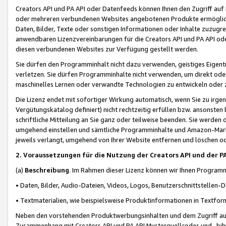
Creators API und PA API oder Datenfeeds können Ihnen den Zugriff auf D
oder mehreren verbundenen Websites angebotenen Produkte ermögliche
Daten, Bilder, Texte oder sonstigen Informationen oder Inhalte zuzugre
anwendbaren Lizenzvereinbarungen für die Creators API und PA API od
diesen verbundenen Websites zur Verfügung gestellt werden.
Sie dürfen den Programminhalt nicht dazu verwenden, geistiges Eigent
verletzen. Sie dürfen Programminhalte nicht verwenden, um direkt ode
maschinelles Lernen oder verwandte Technologien zu entwickeln oder zu
Die Lizenz endet mit sofortiger Wirkung automatisch, wenn Sie zu irg
Vergütungskatalog definiert) nicht rechtzeitig erfüllen bzw. ansonsten
schriftliche Mitteilung an Sie ganz oder teilweise beenden. Sie werden
umgehend einstellen und sämtliche Programminhalte und Amazon-Marke
jeweils verlangt, umgehend von Ihrer Website entfernen und löschen od
2. Voraussetzungen für die Nutzung der Creators API und der P
(a)
Beschreibung
. Im Rahmen dieser Lizenz können wir Ihnen Programmi
• Daten, Bilder, Audio-Dateien, Videos, Logos, Benutzerschnittstellen-
• Textmaterialien, wie beispielsweise Produktinformationen in Textfor
Neben den vorstehenden Produktwerbungsinhalten und dem Zugriff auf 
Zusammenhang mit Creators API und PA API Musterquellcodes und -bibli