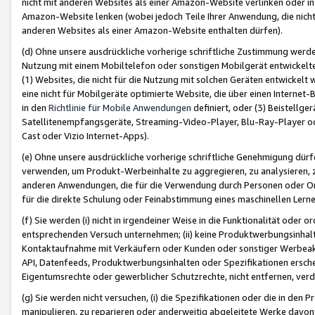
nicht mit anderen Websites als einer Amazon-Website verlinken oder i
Amazon-Website lenken (wobei jedoch Teile Ihrer Anwendung, die nich
anderen Websites als einer Amazon-Website enthalten dürfen).
(d) Ohne unsere ausdrückliche vorherige schriftliche Zustimmung werd
Nutzung mit einem Mobiltelefon oder sonstigen Mobilgerät entwickelt
(1) Websites, die nicht für die Nutzung mit solchen Geräten entwickelt
eine nicht für Mobilgeräte optimierte Website, die über einen Interne
in den
Richtlinie für Mobile Anwendungen
definiert, oder (3) Beistellge
Satellitenempfangsgeräte, Streaming-Video-Player, Blu-Ray-Player ode
Cast oder Vizio Internet-Apps).
(e) Ohne unsere ausdrückliche vorherige schriftliche Genehmigung dürfe
verwenden, um Produkt-Werbeinhalte zu aggregieren, zu analysieren, 
anderen Anwendungen, die für die Verwendung durch Personen oder Or
für die direkte Schulung oder Feinabstimmung eines maschinellen Lern
(f) Sie werden (i) nicht in irgendeiner Weise in die Funktionalität ode
entsprechenden Versuch unternehmen; (ii) keine Produktwerbungsinha
Kontaktaufnahme mit Verkäufern oder Kunden oder sonstiger Werbeaktiv
API, Datenfeeds, Produktwerbungsinhalten oder Spezifikationen erschei
Eigentumsrechte oder gewerblicher Schutzrechte, nicht entfernen, verd
(g) Sie werden nicht versuchen, (i) die Spezifikationen oder die in de
manipulieren, zu reparieren oder anderweitig abgeleitete Werke davon z