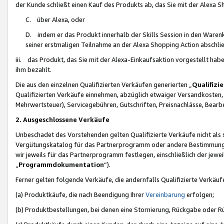
der Kunde schließt einen Kauf des Produkts ab, das Sie mit der Alexa 
C. über Alexa, oder
D. indem er das Produkt innerhalb der Skills Session in den Waren
seiner erstmaligen Teilnahme an der Alexa Shopping Action abschlie
iii. das Produkt, das Sie mit der Alexa-Einkaufsaktion vorgestellt ha
ihm bezahlt.
Die aus den einzelnen Qualifizierten Verkäufen generierten „
Qualifizi
Qualifizierten Verkäufe einnehmen, abzüglich etwaiger Versandkosten
Mehrwertsteuer), Servicegebühren, Gutschriften, Preisnachlässe, Bear
2. Ausgeschlossene Verkäufe
Unbeschadet des Vorstehenden gelten Qualifizierte Verkäufe nicht als
Vergütungskatalog für das Partnerprogramm oder andere Bestimmungen,
wir jeweils für das Partnerprogramm festlegen, einschließlich der jewe
„
Programmdokumentation
“).
Ferner gelten folgende Verkäufe, die andernfalls Qualifizierte Verkä
(a) Produktkäufe, die nach Beendigung Ihrer
Vereinbarung
erfolgen;
(b) Produktbestellungen, bei denen eine Stornierung, Rückgabe oder R