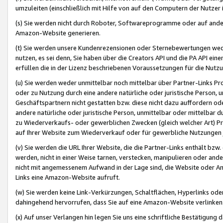
umzuleiten (einschließlich mit Hilfe von auf den Computern der Nutzer i
(s) Sie werden nicht durch Roboter, Softwareprogramme oder auf andere
Amazon-Website generieren.
(t) Sie werden unsere Kundenrezensionen oder Sternebewertungen wed
nutzen, es sei denn, Sie haben über die Creators API und die PA API e
erfüllen die in der Lizenz beschriebenen Voraussetzungen für die Nutzu
(u) Sie werden weder unmittelbar noch mittelbar über Partner-Links P
oder zu Nutzung durch eine andere natürliche oder juristische Person,
Geschäftspartnern nicht gestatten bzw. diese nicht dazu auffordern od
andere natürliche oder juristische Person, unmittelbar oder mittelbar
zu Wiederverkaufs- oder gewerblichen Zwecken (gleich welcher Art) 
auf Ihrer Website zum Wiederverkauf oder für gewerbliche Nutzungen 
(v) Sie werden die URL Ihrer Website, die die Partner-Links enthält b
werden, nicht in einer Weise tarnen, verstecken, manipulieren oder and
nicht mit angemessenem Aufwand in der Lage sind, die Website oder A
Links eine Amazon-Website aufruft.
(w) Sie werden keine Link-Verkürzungen, Schaltflächen, Hyperlinks ode
dahingehend hervorrufen, dass Sie auf eine Amazon-Website verlinken
(x) Auf unser Verlangen hin legen Sie uns eine schriftliche Bestätigung