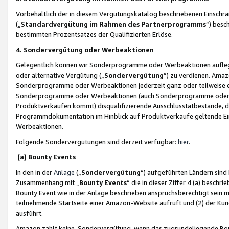
Vorbehaltlich der in diesem Vergütungskatalog beschriebenen Einschr
(„
Standardvergütung im Rahmen des Partnerprogramms
“) besc
bestimmten Prozentsatzes der Qualifizierten Erlöse.
4. Sondervergütung oder Werbeaktionen
Gelegentlich können wir Sonderprogramme oder Werbeaktionen auflegen,
oder alternative Vergütung („
Sondervergütung
”) zu verdienen. Amazo
Sonderprogramme oder Werbeaktionen jederzeit ganz oder teilweise einz
Sonderprogramme oder Werbeaktionen (auch Sonderprogramme oder We
Produktverkäufen kommt) disqualifizierende Ausschlusstatbestände, di
Programmdokumentation im Hinblick auf Produktverkäufe geltende E
Werbeaktionen.
Folgende Sondervergütungen sind derzeit verfügbar:
hier
.
(a) Bounty Events
In den in der
Anlage
(„
Sondervergütung
“) aufgeführten Ländern sind
Zusammenhang mit „
Bounty Events
“ die in dieser Ziffer 4 (a) besch
Bounty Event wie in der Anlage beschrieben anspruchsberechtigt sein mu
teilnehmende Startseite einer Amazon-Website aufruft und (2) der Kun
ausführt.
Amazon zahlt keine Sondervergütung, wenn das zugrundeliegende Boun