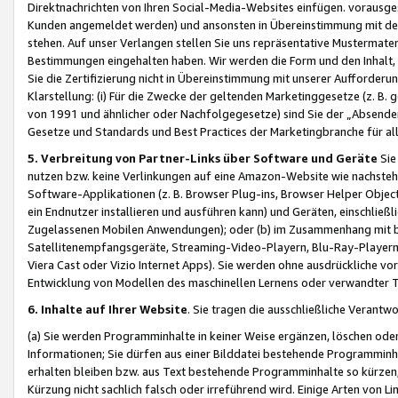
Direktnachrichten von Ihren Social-Media-Websites einfügen. vorausg
Kunden angemeldet werden) und ansonsten in Übereinstimmung mit der
stehen. Auf unser Verlangen stellen Sie uns repräsentative Mustermater
Bestimmungen eingehalten haben. Wir werden die Form und den Inhalt, di
Sie die Zertifizierung nicht in Übereinstimmung mit unserer Aufforderu
Klarstellung: (i) Für die Zwecke der geltenden Marketinggesetze (z. 
von 1991 und ähnlicher oder Nachfolgegesetze) sind Sie der „Absender“ j
Gesetze und Standards und Best Practices der Marketingbranche für 
5. Verbreitung von Partner-Links über Software und Geräte
Sie
nutzen bzw. keine Verlinkungen auf eine Amazon-Website wie nachsteh
Software-Applikationen (z. B. Browser Plug-ins, Browser Helper Objec
ein Endnutzer installieren und ausführen kann) und Geräten, einschlie
Zugelassenen Mobilen Anwendungen); oder (b) im Zusammenhang mit bzw.
Satellitenempfangsgeräte, Streaming-Video-Playern, Blu-Ray-Playern 
Viera Cast oder Vizio Internet Apps). Sie werden ohne ausdrückliche v
Entwicklung von Modellen des maschinellen Lernens oder verwandter 
6. Inhalte auf Ihrer Website
. Sie tragen die ausschließliche Verantwo
(a) Sie werden Programminhalte in keiner Weise ergänzen, löschen oder
Informationen; Sie dürfen aus einer Bilddatei bestehende Programminhal
erhalten bleiben bzw. aus Text bestehende Programminhalte so kürzen, 
Kürzung nicht sachlich falsch oder irreführend wird. Einige Arten von L