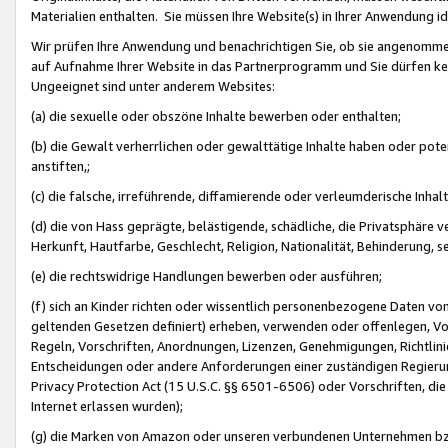
Materialien enthalten. Sie müssen Ihre Website(s) in Ihrer Anwendung ide
Wir prüfen Ihre Anwendung und benachrichtigen Sie, ob sie angenommen
auf Aufnahme Ihrer Website in das Partnerprogramm und Sie dürfen kei
Ungeeignet sind unter anderem Websites:
(a) die sexuelle oder obszöne Inhalte bewerben oder enthalten;
(b) die Gewalt verherrlichen oder gewalttätige Inhalte haben oder pot
anstiften,;
(c) die falsche, irreführende, diffamierende oder verleumderische Inha
(d) die von Hass geprägte, belästigende, schädliche, die Privatsphäre v
Herkunft, Hautfarbe, Geschlecht, Religion, Nationalität, Behinderung, 
(e) die rechtswidrige Handlungen bewerben oder ausführen;
(f) sich an Kinder richten oder wissentlich personenbezogene Daten vo
geltenden Gesetzen definiert) erheben, verwenden oder offenlegen, Vo
Regeln, Vorschriften, Anordnungen, Lizenzen, Genehmigungen, Richtlini
Entscheidungen oder andere Anforderungen einer zuständigen Regierung
Privacy Protection Act (15 U.S.C. §§ 6501-6506) oder Vorschriften, di
Internet erlassen wurden);
(g) die Marken von Amazon oder unseren verbundenen Unternehmen b