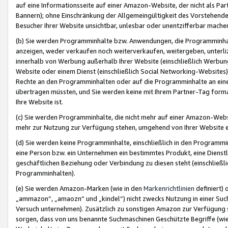
auf eine Informationsseite auf einer Amazon-Website, der nicht als Part
Bannern); ohne Einschränkung der Allgemeingültigkeit des Vorstehende
Besucher Ihrer Website unsichtbar, unlesbar oder unentzifferbar mache
(b) Sie werden Programminhalte bzw. Anwendungen, die Programminhalt
anzeigen, weder verkaufen noch weiterverkaufen, weitergeben, unterli
innerhalb von Werbung außerhalb Ihrer Website (einschließlich Werbun
Website oder einem Dienst (einschließlich Social Networking-Website
Rechte an den Programminhalten oder auf die Programminhalte an eine a
übertragen müssten, und Sie werden keine mit Ihrem Partner-Tag formati
Ihre Website ist.
(c) Sie werden Programminhalte, die nicht mehr auf einer Amazon-Websit
mehr zur Nutzung zur Verfügung stehen, umgehend von Ihrer Website e
(d) Sie werden keine Programminhalte, einschließlich in den Programmin
eine Person bzw. ein Unternehmen ein bestimmtes Produkt, eine Dienstle
geschäftlichen Beziehung oder Verbindung zu diesen steht (einschließli
Programminhalten).
(e) Sie werden Amazon-Marken (wie in den
Markenrichtlinien
definiert) 
„ammazon“, „amaozn“ und „kindel“) nicht zwecks Nutzung in einer Suc
Versuch unternehmen). Zusätzlich zu sonstigen Amazon zur Verfügung 
sorgen, dass von uns benannte Suchmaschinen Geschützte Begriffe (wie 