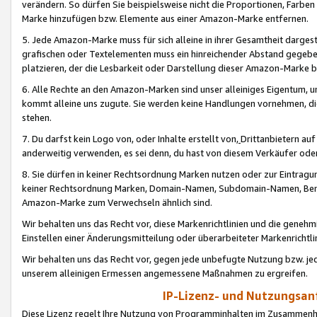
verändern. So dürfen Sie beispielsweise nicht die Proportionen, Farb
Marke hinzufügen bzw. Elemente aus einer Amazon-Marke entfernen.
5. Jede Amazon-Marke muss für sich alleine in ihrer Gesamtheit darge
grafischen oder Textelementen muss ein hinreichender Abstand gegebe
platzieren, der die Lesbarkeit oder Darstellung dieser Amazon-Marke b
6. Alle Rechte an den Amazon-Marken sind unser alleiniges Eigentum, 
kommt alleine uns zugute. Sie werden keine Handlungen vornehmen, 
stehen.
7. Du darfst kein Logo von, oder Inhalte erstellt von,
Drittanbietern au
anderweitig verwenden, es sei denn, du hast von diesem Verkäufer oder
8. Sie dürfen in keiner Rechtsordnung Marken nutzen oder zur Eintragu
keiner Rechtsordnung Marken, Domain-Namen, Subdomain-Namen, Benu
Amazon-Marke zum Verwechseln ähnlich sind.
Wir behalten uns das Recht vor, diese Markenrichtlinien und die gene
Einstellen einer Änderungsmitteilung oder überarbeiteter Markenricht
Wir behalten uns das Recht vor, gegen jede unbefugte Nutzung bzw. jede 
unserem alleinigen Ermessen angemessene Maßnahmen zu ergreifen.
IP-Lizenz- und Nutzungsan
Diese Lizenz regelt Ihre Nutzung von Programminhalten im Zusammen