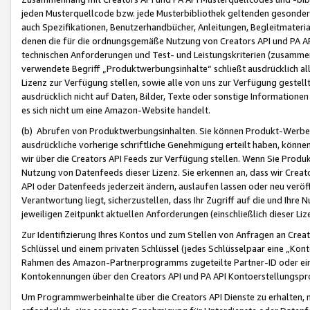
jeden Musterquellcode bzw. jede Musterbibliothek geltenden gesonder
auch Spezifikationen, Benutzerhandbücher, Anleitungen, Begleitmaterial
denen die für die ordnungsgemäße Nutzung von Creators API und PA A
technischen Anforderungen und Test- und Leistungskriterien (zusammen
verwendete Begriff „Produktwerbungsinhalte“ schließt ausdrücklich al
Lizenz zur Verfügung stellen, sowie alle von uns zur Verfügung gestel
ausdrücklich nicht auf Daten, Bilder, Texte oder sonstige Informatione
es sich nicht um eine Amazon-Website handelt.
(b) Abrufen von Produktwerbungsinhalten. Sie können Produkt-Werbein
ausdrückliche vorherige schriftliche Genehmigung erteilt haben, könn
wir über die Creators API Feeds zur Verfügung stellen. Wenn Sie Produk
Nutzung von Datenfeeds dieser Lizenz. Sie erkennen an, dass wir Creat
API oder Datenfeeds jederzeit ändern, auslaufen lassen oder neu veröffe
Verantwortung liegt, sicherzustellen, dass Ihr Zugriff auf die und Ihr
jeweiligen Zeitpunkt aktuellen Anforderungen (einschließlich dieser Liz
Zur Identifizierung Ihres Kontos und zum Stellen von Anfragen an Crea
Schlüssel und einem privaten Schlüssel (jedes Schlüsselpaar eine „Kon
Rahmen des Amazon-Partnerprogramms zugeteilte Partner-ID oder ein
Kontokennungen über den Creators API und PA API Kontoerstellungspro
Um Programmwerbeinhalte über die Creators API Dienste zu erhalten, m