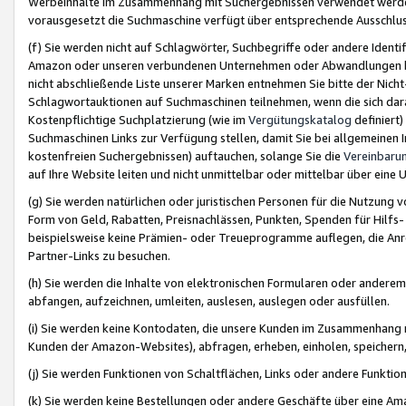
Werbeinhalte im Zusammenhang mit Suchergebnissen verwendet werden,
vorausgesetzt die Suchmaschine verfügt über entsprechende Ausschlu
(f) Sie werden nicht auf Schlagwörter, Suchbegriffe oder andere Ident
Amazon oder unseren verbundenen Unternehmen oder Abwandlungen bzw
nicht abschließende Liste unserer Marken entnehmen Sie bitte der Nich
Schlagwortauktionen auf Suchmaschinen teilnehmen, wenn die sich da
Kostenpflichtige Suchplatzierung (wie im
Vergütungskatalog
definiert
Suchmaschinen Links zur Verfügung stellen, damit Sie bei allgemeinen I
kostenfreien Suchergebnissen) auftauchen, solange Sie die
Vereinbaru
auf Ihre Website leiten und nicht unmittelbar oder mittelbar über eine
(g) Sie werden natürlichen oder juristischen Personen für die Nutzung 
Form von Geld, Rabatten, Preisnachlässen, Punkten, Spenden für Hilfs
beispielsweise keine Prämien- oder Treueprogramme auflegen, die Anrei
Partner-Links zu besuchen.
(h) Sie werden die Inhalte von elektronischen Formularen oder anderem M
abfangen, aufzeichnen, umleiten, auslesen, auslegen oder ausfüllen.
(i) Sie werden keine Kontodaten, die unsere Kunden im Zusammenhang 
Kunden der Amazon-Websites), abfragen, erheben, einholen, speichern,
(j) Sie werden Funktionen von Schaltflächen, Links oder andere Funkti
(k) Sie werden keine Bestellungen oder andere Geschäfte über eine Ama