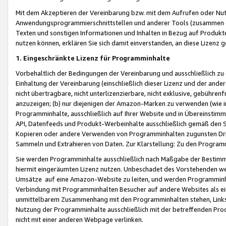
Mit dem Akzeptieren der Vereinbarung bzw. mit dem Aufrufen oder Nutz
Anwendungsprogrammierschnittstellen und anderer Tools (zusammen die
Texten und sonstigen Informationen und Inhalten in Bezug auf Produkte
nutzen können, erklären Sie sich damit einverstanden, an diese Lizenz 
1. Eingeschränkte Lizenz für Programminhalte
Vorbehaltlich der Bedingungen der Vereinbarung und ausschließlich z
Einhaltung der Vereinbarung (einschließlich dieser Lizenz und der ande
nicht übertragbare, nicht unterlizenzierbare, nicht exklusive, gebühren
anzuzeigen; (b) nur diejenigen der Amazon-Marken zu verwenden (wie in 
Programminhalte, ausschließlich auf Ihrer Website und in Übereinstimmu
API, Datenfeeds und Produkt-Werbeinhalte ausschließlich gemäß den Spe
Kopieren oder andere Verwenden von Programminhalten zugunsten Dri
Sammeln und Extrahieren von Daten. Zur Klarstellung: Zu den Program
Sie werden Programminhalte ausschließlich nach Maßgabe der Besti
hiermit eingeräumten Lizenz nutzen. Unbeschadet des Vorstehenden we
Umsätze auf eine Amazon-Website zu leiten, und werden Programminhal
Verbindung mit Programminhalten Besucher auf andere Websites als ein
unmittelbarem Zusammenhang mit den Programminhalten stehen, Links z
Nutzung der Programminhalte ausschließlich mit der betreffenden Pr
nicht mit einer anderen Webpage verlinken.