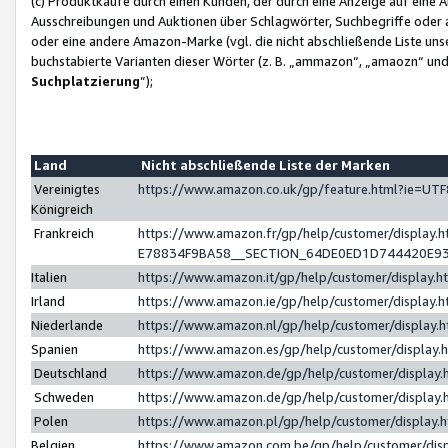
(c) Produktkäufe durch einen Kunden, der durch eine Anzeige auf eine 
Ausschreibungen und Auktionen über Schlagwörter, Suchbegriffe oder 
oder eine andere Amazon-Marke (vgl. die nicht abschließende Liste un
buchstabierte Varianten dieser Wörter (z. B. „ammazon“, „amaozn“ und „
Suchplatzierung
”);
Land
Nicht abschließende Liste der Marken
Vereinigtes
https://www.amazon.co.uk/gp/feature.html?ie=U
Königreich
Frankreich
https://www.amazon.fr/gp/help/customer/displa
E78834F9BA58__SECTION_64DE0ED1D744420E9
Italien
https://www.amazon.it/gp/help/customer/display
Irland
https://www.amazon.ie/gp/help/customer/displa
Niederlande
https://www.amazon.nl/gp/help/customer/display
Spanien
https://www.amazon.es/gp/help/customer/display
Deutschland
https://www.amazon.de/gp/help/customer/displa
Schweden
https://www.amazon.de/gp/help/customer/displa
Polen
https://www.amazon.pl/gp/help/customer/display
Belgien
https://www.amazon.com.be/gp/help/customer/d