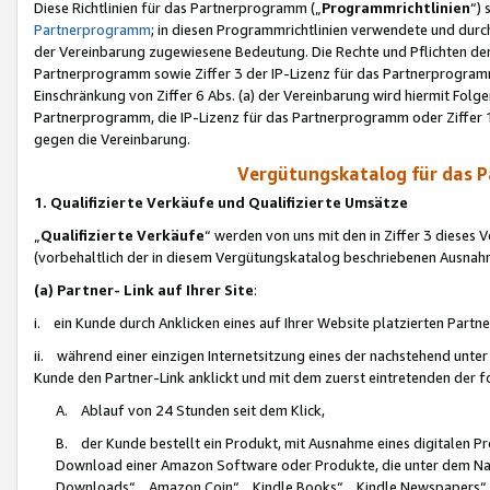
Diese Richtlinien für das Partnerprogramm („
Programmrichtlinien
“)
Partnerprogramm
; in diesen Programmrichtlinien verwendete und durch
der Vereinbarung zugewiesene Bedeutung. Die Rechte und Pflichten de
Partnerprogramm sowie Ziffer 3 der IP-Lizenz für das Partnerprogram
Einschränkung von Ziffer 6 Abs. (a) der Vereinbarung wird hiermit Fol
Partnerprogramm, die IP-Lizenz für das Partnerprogramm oder Ziffer 1
gegen die Vereinbarung.
Vergütungskatalog für das 
1. Qualifizierte Verkäufe und Qualifizierte Umsätze
„
Qualifizierte Verkäufe
“ werden von uns mit den in Ziffer 3 diese
(vorbehaltlich der in diesem Vergütungskatalog beschriebenen Ausnah
(a) Partner- Link auf Ihrer Site
:
i. ein Kunde durch Anklicken eines auf Ihrer Website platzierten Part
ii. während einer einzigen Internetsitzung eines der nachstehend unter (i)
Kunde den Partner-Link anklickt und mit dem zuerst eintretenden der f
A. Ablauf von 24 Stunden seit dem Klick,
B. der Kunde bestellt ein Produkt, mit Ausnahme eines digitalen P
Download einer Amazon Software oder Produkte, die unter dem N
Downloads“, „Amazon Coin“, „Kindle Books“, „Kindle Newspapers“, „