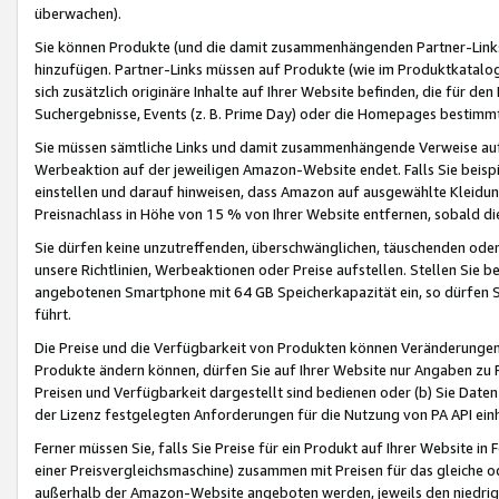
überwachen).
Sie können Produkte (und die damit zusammenhängenden Partner-Links)
hinzufügen. Partner-Links müssen auf Produkte (wie im Produktkatalog de
sich zusätzlich originäre Inhalte auf Ihrer Website befinden, die für 
Suchergebnisse, Events (z. B. Prime Day) oder die Homepages bestimmte
Sie müssen sämtliche Links und damit zusammenhängende Verweise auf z
Werbeaktion auf der jeweiligen Amazon-Website endet. Falls Sie beisp
einstellen und darauf hinweisen, dass Amazon auf ausgewählte Kleidun
Preisnachlass in Höhe von 15 % von Ihrer Website entfernen, sobald di
Sie dürfen keine unzutreffenden, überschwänglichen, täuschenden od
unsere Richtlinien, Werbeaktionen oder Preise aufstellen. Stellen Sie 
angebotenen Smartphone mit 64 GB Speicherkapazität ein, so dürfen S
führt.
Die Preise und die Verfügbarkeit von Produkten können Veränderungen 
Produkte ändern können, dürfen Sie auf Ihrer Website nur Angaben zu P
Preisen und Verfügbarkeit dargestellt sind bedienen oder (b) Sie Daten
der Lizenz festgelegten Anforderungen für die Nutzung von PA API einh
Ferner müssen Sie, falls Sie Preise für ein Produkt auf Ihrer Website in 
einer Preisvergleichsmaschine) zusammen mit Preisen für das gleiche o
außerhalb der Amazon-Website angeboten werden, jeweils den niedrigst