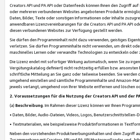
Creators API und PA API oder Datenfeeds können Ihnen den Zugriff auf D
oder mehreren verbundenen Websites angebotenen Produkte ermögliche
Daten, Bilder, Texte oder sonstigen Informationen oder Inhalte zuzugre
anwendbaren Lizenzvereinbarungen für die Creators API und PA API od
diesen verbundenen Websites zur Verfügung gestellt werden.
Sie dürfen den Programminhalt nicht dazu verwenden, geistiges Eigent
verletzen. Sie dürfen Programminhalte nicht verwenden, um direkt ode
maschinelles Lernen oder verwandte Technologien zu entwickeln oder zu
Die Lizenz endet mit sofortiger Wirkung automatisch, wenn Sie zu irg
Vergütungskatalog definiert) nicht rechtzeitig erfüllen bzw. ansonsten
schriftliche Mitteilung an Sie ganz oder teilweise beenden. Sie werden
umgehend einstellen und sämtliche Programminhalte und Amazon-Marke
jeweils verlangt, umgehend von Ihrer Website entfernen und löschen od
2. Voraussetzungen für die Nutzung der Creators API und der P
(a)
Beschreibung
. Im Rahmen dieser Lizenz können wir Ihnen Programmi
• Daten, Bilder, Audio-Dateien, Videos, Logos, Benutzerschnittstellen-
• Textmaterialien, wie beispielsweise Produktinformationen in Textfor
Neben den vorstehenden Produktwerbungsinhalten und dem Zugriff auf 
Zusammenhang mit Creators API und PA API Musterquellcodes und -bibli