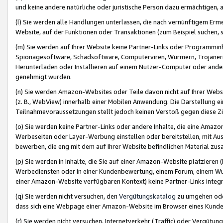
und keine andere natürliche oder juristische Person dazu ermächtigen, a
(l) Sie werden alle Handlungen unterlassen, die nach vernünftigem Erme
Website, auf der Funktionen oder Transaktionen (zum Beispiel suchen, s
(m) Sie werden auf Ihrer Website keine Partner-Links oder Programmin
Spionagesoftware, Schadsoftware, Computerviren, Würmern, Trojaner
Herunterladen oder Installieren auf einem Nutzer-Computer oder ande
genehmigt wurden.
(n) Sie werden Amazon-Websites oder Teile davon nicht auf Ihrer Websi
(z. B., WebView) innerhalb einer Mobilen Anwendung. Die Darstellung ein
Teilnahmevoraussetzungen stellt jedoch keinen Verstoß gegen diese Zif
(o) Sie werden keine Partner-Links oder andere Inhalte, die eine Am
Werbeseiten oder Layer-Werbung einstellen oder bereitstellen, mit Au
bewerben, die eng mit dem auf Ihrer Website befindlichen Material z
(p) Sie werden in Inhalte, die Sie auf einer Amazon-Website platzier
Werbediensten oder in einer Kundenbewertung, einem Forum, einem Wun
einer Amazon-Website verfügbaren Kontext) keine Partner-Links integr
(q) Sie werden nicht versuchen, den
Vergütungskatalog
zu umgehen oder
dass sich eine Webpage einer Amazon-Website im Browser eines Kunden 
(r) Sie werden nicht versuchen, Internetverkehr (Traffic) oder Vergü