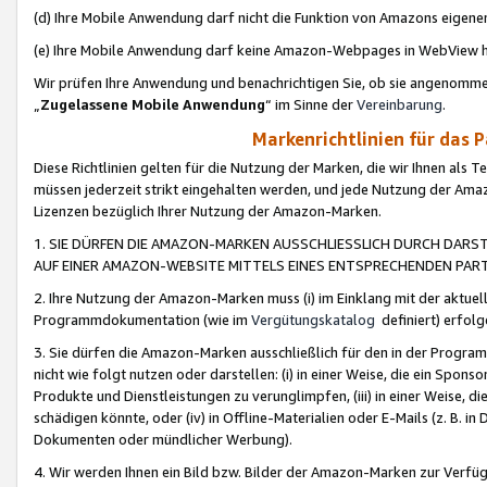
(d) Ihre Mobile Anwendung darf nicht die Funktion von Amazons eige
(e) Ihre Mobile Anwendung darf keine Amazon-Webpages in WebView 
Wir prüfen Ihre Anwendung und benachrichtigen Sie, ob sie angenomm
„
Zugelassene Mobile Anwendung
“ im Sinne der
Vereinbarung
.
Markenrichtlinien für das 
Diese Richtlinien gelten für die Nutzung der Marken, die wir Ihnen als 
müssen jederzeit strikt eingehalten werden, und jede Nutzung der Ama
Lizenzen bezüglich Ihrer Nutzung der Amazon-Marken.
1. SIE DÜRFEN DIE AMAZON-MARKEN AUSSCHLIESSLICH DURCH DARS
AUF EINER AMAZON-WEBSITE MITTELS EINES ENTSPRECHENDEN PART
2. Ihre Nutzung der Amazon-Marken muss (i) im Einklang mit der aktuells
Programmdokumentation (wie im
Vergütungskatalog
definiert) erfolg
3. Sie dürfen die Amazon-Marken ausschließlich für den in der Progr
nicht wie folgt nutzen oder darstellen: (i) in einer Weise, die ein Spo
Produkte und Dienstleistungen zu verunglimpfen, (iii) in einer Weise
schädigen könnte, oder (iv) in Offline-Materialien oder E-Mails (z. B.
Dokumenten oder mündlicher Werbung).
4. Wir werden Ihnen ein Bild bzw. Bilder der Amazon-Marken zur Verfüg