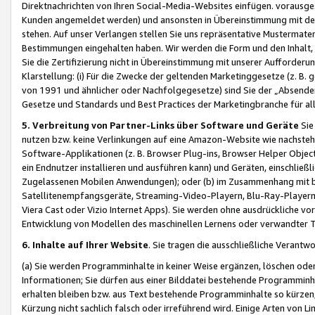
Direktnachrichten von Ihren Social-Media-Websites einfügen. vorausg
Kunden angemeldet werden) und ansonsten in Übereinstimmung mit der
stehen. Auf unser Verlangen stellen Sie uns repräsentative Mustermater
Bestimmungen eingehalten haben. Wir werden die Form und den Inhalt, di
Sie die Zertifizierung nicht in Übereinstimmung mit unserer Aufforderu
Klarstellung: (i) Für die Zwecke der geltenden Marketinggesetze (z. 
von 1991 und ähnlicher oder Nachfolgegesetze) sind Sie der „Absender“ j
Gesetze und Standards und Best Practices der Marketingbranche für 
5. Verbreitung von Partner-Links über Software und Geräte
Sie
nutzen bzw. keine Verlinkungen auf eine Amazon-Website wie nachsteh
Software-Applikationen (z. B. Browser Plug-ins, Browser Helper Objec
ein Endnutzer installieren und ausführen kann) und Geräten, einschlie
Zugelassenen Mobilen Anwendungen); oder (b) im Zusammenhang mit bzw.
Satellitenempfangsgeräte, Streaming-Video-Playern, Blu-Ray-Playern 
Viera Cast oder Vizio Internet Apps). Sie werden ohne ausdrückliche v
Entwicklung von Modellen des maschinellen Lernens oder verwandter 
6. Inhalte auf Ihrer Website
. Sie tragen die ausschließliche Verantwo
(a) Sie werden Programminhalte in keiner Weise ergänzen, löschen oder
Informationen; Sie dürfen aus einer Bilddatei bestehende Programminhal
erhalten bleiben bzw. aus Text bestehende Programminhalte so kürzen, 
Kürzung nicht sachlich falsch oder irreführend wird. Einige Arten von L