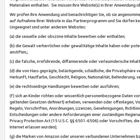
Materialien enthalten. Sie müssen Ihre Website(s) in Ihrer Anwendung ide
Wir prüfen Ihre Anwendung und benachrichtigen Sie, ob sie angenommen
auf Aufnahme Ihrer Website in das Partnerprogramm und Sie dürfen kei
Ungeeignet sind unter anderem Websites:
(a) die sexuelle oder obszöne Inhalte bewerben oder enthalten;
(b) die Gewalt verherrlichen oder gewalttätige Inhalte haben oder pot
anstiften,;
(c) die falsche, irreführende, diffamierende oder verleumderische Inha
(d) die von Hass geprägte, belästigende, schädliche, die Privatsphäre v
Herkunft, Hautfarbe, Geschlecht, Religion, Nationalität, Behinderung, 
(e) die rechtswidrige Handlungen bewerben oder ausführen;
(f) sich an Kinder richten oder wissentlich personenbezogene Daten vo
geltenden Gesetzen definiert) erheben, verwenden oder offenlegen, Vo
Regeln, Vorschriften, Anordnungen, Lizenzen, Genehmigungen, Richtlini
Entscheidungen oder andere Anforderungen einer zuständigen Regierung
Privacy Protection Act (15 U.S.C. §§ 6501-6506) oder Vorschriften, di
Internet erlassen wurden);
(g) die Marken von Amazon oder unseren verbundenen Unternehmen b