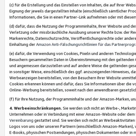
(c) für die Erstellung und das Einstellen von Inhalten, die auf Ihrer We
Eignung der jeweils dargestellten Inhalte (einschließlich sämtlicher 
Informationen, die Sie in einen Partner-Link aufnehmen oder mit diese
(d) dafür, dass die Nutzung der Programminhalte, Ihrer Website und des 
Verletzung oder missbräuchliche Ausübung unserer Rechte bzw. der Recht
Markenrechte, Datenschutzrechte, Veröffentlichungsrechte oder anderer
Einhaltung der
Amazon Anti-Fälschungsrichtlinien für das Partnerpro
(e) dafür, die Verwendung von Cookies, Pixeln und anderen Technologien
Besuchern gesammelten Daten in Übereinstimmung mit den geltenden Ge
und angemessen darzustellen und auf andere Weise die geltenden geset
in sonstiger Weise, einschließlich des ggf. anzuzeigenden Hinweises, d
Werbeanzeigen bereitstellen, von den Besuchern Ihrer Website unmitte
Cookies erkennen können und dafür, dass Sie Informationen über die v
Online-Werbung bereitstellen, soweit nach den anwendbaren gesetzlic
(f) für Ihre Nutzung, der Programminhalte und der Amazon-Marken, u
4. Werbeeinschränkungen.
Sie werden sich nicht an Werbe-, Market
Unternehmen oder in Verbindung mit einer Amazon-Website oder dem Pa
Vereinbarung
gestattet sind. Sie werden sich nicht an Werbeaktivitäten
Logos von uns oder unseren Partnern (einschließlich Amazon-Marken), 
E-Books, physischen Postsendungen, physischen Dokumenten oder in 