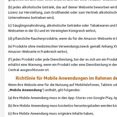
(b) jedes alkoholische Getränk, das auf deiner Webseite beworben wird
Lizenz zur Herstellung, zum Großhandel oder zum Vertrieb alkoholisch
Unternehmens betrieben wird,
(c) Säuglingsnahruhrung, alkoholische Getränke oder Tabakwaren und E
Webseiten in der EU und im Vereinigten Königreich wirbst,
(d) pflanzliche Raucherprodukte, wenn du für die Amazon-Webseite in B
(e) Produkte ohne medizinischen Verwendungszweck gemäß Anhang XVI 
Amazon-Webseite in Frankreich wirbst,
(f) jedes Produkt oder jede Dienstleistung, bei der es sich um ein Prod
erhältst eine Warnung, wenn ein Produkt oder eine Dienstleistung in de
Central ausgeschlossen ist.
Richtlinie für Mobile Anwendungen im Rahmen de
Wenn Ihre Website eine für die Nutzung auf Mobiltelefonen, Tablets 
„
Mobile Anwendung
“) enthält, gilt Folgendes:
(a) Ihre Mobile Anwendung muss in den App-Stores von Google Play, A
(b) Ihre Mobile Anwendung muss kostenlos heruntergeladen werden könn
(c) Ihre Mobile Anwendung muss originäre Inhalte haben,