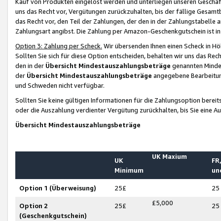
Kauf von Produkten eingelöst werden und unterliegen unseren Geschäf
uns das Recht vor, Vergütungen zurückzuhalten, bis der fällige Gesamt
das Recht vor, den Teil der Zahlungen, der den in der Zahlungstabelle 
Zahlungsart angibst. Die Zahlung per Amazon-Geschenkgutschein ist in
Option 3: Zahlung per Scheck.
Wir übersenden Ihnen einen Scheck in Höh
Sollten Sie sich für diese Option entscheiden, behalten wir uns das Rec
den in der
Übersicht Mindestauszahlungsbeträge
genannten Mindest
der
Übersicht Mindestauszahlungsbeträge
angegebene Bearbeitung
und Schweden nicht verfügbar.
Sollten Sie keine gültigen Informationen für die Zahlungsoption bereit
oder die Auszahlung verdienter Vergütung zurückhalten, bis Sie eine A
Übersicht Mindestauszahlungsbeträge
UK Maxium
UK
FR,
Minimum
un
Option 1 (Überweisung)
25£
25
£5,000
Option 2
25£
25
(Geschenkgutschein)