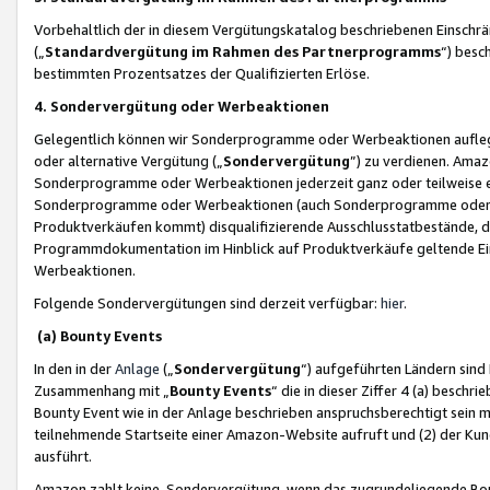
Vorbehaltlich der in diesem Vergütungskatalog beschriebenen Einschr
(„
Standardvergütung im Rahmen des Partnerprogramms
“) besc
bestimmten Prozentsatzes der Qualifizierten Erlöse.
4. Sondervergütung oder Werbeaktionen
Gelegentlich können wir Sonderprogramme oder Werbeaktionen auflegen,
oder alternative Vergütung („
Sondervergütung
”) zu verdienen. Amazo
Sonderprogramme oder Werbeaktionen jederzeit ganz oder teilweise einz
Sonderprogramme oder Werbeaktionen (auch Sonderprogramme oder We
Produktverkäufen kommt) disqualifizierende Ausschlusstatbestände, di
Programmdokumentation im Hinblick auf Produktverkäufe geltende E
Werbeaktionen.
Folgende Sondervergütungen sind derzeit verfügbar:
hier
.
(a) Bounty Events
In den in der
Anlage
(„
Sondervergütung
“) aufgeführten Ländern sind
Zusammenhang mit „
Bounty Events
“ die in dieser Ziffer 4 (a) besch
Bounty Event wie in der Anlage beschrieben anspruchsberechtigt sein mu
teilnehmende Startseite einer Amazon-Website aufruft und (2) der Kun
ausführt.
Amazon zahlt keine Sondervergütung, wenn das zugrundeliegende Boun