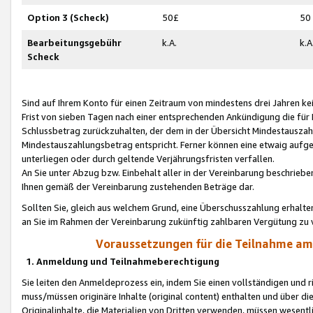
Option 3 (Scheck)
50£
50
Bearbeitungsgebühr
k.A.
k.A
Scheck
Sind auf Ihrem Konto für einen Zeitraum von mindestens drei Jahren kein
Frist von sieben Tagen nach einer entsprechenden Ankündigung die für
Schlussbetrag zurückzuhalten, der dem in der Übersicht Mindestausz
Mindestauszahlungsbetrag entspricht. Ferner können eine etwaig aufg
unterliegen oder durch geltende Verjährungsfristen verfallen.
An Sie unter Abzug bzw. Einbehalt aller in der Vereinbarung beschrieb
Ihnen gemäß der Vereinbarung zustehenden Beträge dar.
Sollten Sie, gleich aus welchem Grund, eine Überschusszahlung erhalte
an Sie im Rahmen der Vereinbarung zukünftig zahlbaren Vergütung zu 
Voraussetzungen für die Teilnahme a
1. Anmeldung und Teilnahmeberechtigung
Sie leiten den Anmeldeprozess ein, indem Sie einen vollständigen und 
muss/müssen originäre Inhalte (original content) enthalten und über d
Originalinhalte, die Materialien von Dritten verwenden, müssen wese