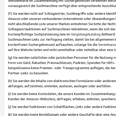
Werbeinhalte im Zusammenhang mit Suchergebnissen verwendet werden,
vorausgesetzt die Suchmaschine verfügt über entsprechende Ausschlu
(f) Sie werden nicht auf Schlagwörter, Suchbegriffe oder andere Ident
Amazon oder unseren verbundenen Unternehmen oder Abwandlungen bzw
nicht abschließende Liste unserer Marken entnehmen Sie bitte der Nich
Schlagwortauktionen auf Suchmaschinen teilnehmen, wenn die sich da
Kostenpflichtige Suchplatzierung (wie im
Vergütungskatalog
definiert
Suchmaschinen Links zur Verfügung stellen, damit Sie bei allgemeinen I
kostenfreien Suchergebnissen) auftauchen, solange Sie die
Vereinbaru
auf Ihre Website leiten und nicht unmittelbar oder mittelbar über eine
(g) Sie werden natürlichen oder juristischen Personen für die Nutzung 
Form von Geld, Rabatten, Preisnachlässen, Punkten, Spenden für Hilfs
beispielsweise keine Prämien- oder Treueprogramme auflegen, die Anrei
Partner-Links zu besuchen.
(h) Sie werden die Inhalte von elektronischen Formularen oder anderem M
abfangen, aufzeichnen, umleiten, auslesen, auslegen oder ausfüllen.
(i) Sie werden keine Kontodaten, die unsere Kunden im Zusammenhang 
Kunden der Amazon-Websites), abfragen, erheben, einholen, speichern,
(j) Sie werden Funktionen von Schaltflächen, Links oder andere Funkti
(k) Sie werden keine Bestellungen oder andere Geschäfte über eine Ama