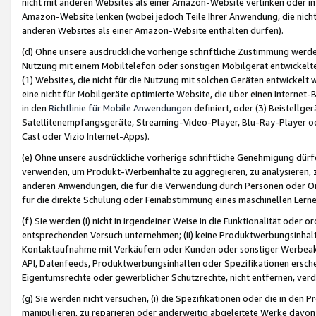
nicht mit anderen Websites als einer Amazon-Website verlinken oder i
Amazon-Website lenken (wobei jedoch Teile Ihrer Anwendung, die nich
anderen Websites als einer Amazon-Website enthalten dürfen).
(d) Ohne unsere ausdrückliche vorherige schriftliche Zustimmung werd
Nutzung mit einem Mobiltelefon oder sonstigen Mobilgerät entwickelt
(1) Websites, die nicht für die Nutzung mit solchen Geräten entwickelt
eine nicht für Mobilgeräte optimierte Website, die über einen Interne
in den
Richtlinie für Mobile Anwendungen
definiert, oder (3) Beistellge
Satellitenempfangsgeräte, Streaming-Video-Player, Blu-Ray-Player ode
Cast oder Vizio Internet-Apps).
(e) Ohne unsere ausdrückliche vorherige schriftliche Genehmigung dürfe
verwenden, um Produkt-Werbeinhalte zu aggregieren, zu analysieren, 
anderen Anwendungen, die für die Verwendung durch Personen oder Or
für die direkte Schulung oder Feinabstimmung eines maschinellen Lern
(f) Sie werden (i) nicht in irgendeiner Weise in die Funktionalität ode
entsprechenden Versuch unternehmen; (ii) keine Produktwerbungsinha
Kontaktaufnahme mit Verkäufern oder Kunden oder sonstiger Werbeaktiv
API, Datenfeeds, Produktwerbungsinhalten oder Spezifikationen erschei
Eigentumsrechte oder gewerblicher Schutzrechte, nicht entfernen, verd
(g) Sie werden nicht versuchen, (i) die Spezifikationen oder die in de
manipulieren, zu reparieren oder anderweitig abgeleitete Werke davon z