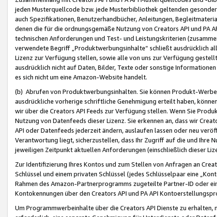
jeden Musterquellcode bzw. jede Musterbibliothek geltenden gesonder
auch Spezifikationen, Benutzerhandbücher, Anleitungen, Begleitmaterial
denen die für die ordnungsgemäße Nutzung von Creators API und PA A
technischen Anforderungen und Test- und Leistungskriterien (zusammen
verwendete Begriff „Produktwerbungsinhalte“ schließt ausdrücklich al
Lizenz zur Verfügung stellen, sowie alle von uns zur Verfügung gestel
ausdrücklich nicht auf Daten, Bilder, Texte oder sonstige Informatione
es sich nicht um eine Amazon-Website handelt.
(b) Abrufen von Produktwerbungsinhalten. Sie können Produkt-Werbein
ausdrückliche vorherige schriftliche Genehmigung erteilt haben, könn
wir über die Creators API Feeds zur Verfügung stellen. Wenn Sie Produk
Nutzung von Datenfeeds dieser Lizenz. Sie erkennen an, dass wir Creat
API oder Datenfeeds jederzeit ändern, auslaufen lassen oder neu veröffe
Verantwortung liegt, sicherzustellen, dass Ihr Zugriff auf die und Ihr
jeweiligen Zeitpunkt aktuellen Anforderungen (einschließlich dieser Liz
Zur Identifizierung Ihres Kontos und zum Stellen von Anfragen an Crea
Schlüssel und einem privaten Schlüssel (jedes Schlüsselpaar eine „Kon
Rahmen des Amazon-Partnerprogramms zugeteilte Partner-ID oder ein
Kontokennungen über den Creators API und PA API Kontoerstellungspro
Um Programmwerbeinhalte über die Creators API Dienste zu erhalten, m