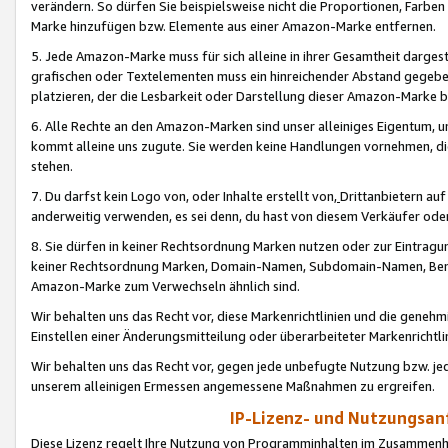
verändern. So dürfen Sie beispielsweise nicht die Proportionen, Farb
Marke hinzufügen bzw. Elemente aus einer Amazon-Marke entfernen.
5. Jede Amazon-Marke muss für sich alleine in ihrer Gesamtheit darge
grafischen oder Textelementen muss ein hinreichender Abstand gegebe
platzieren, der die Lesbarkeit oder Darstellung dieser Amazon-Marke b
6. Alle Rechte an den Amazon-Marken sind unser alleiniges Eigentum, 
kommt alleine uns zugute. Sie werden keine Handlungen vornehmen, 
stehen.
7. Du darfst kein Logo von, oder Inhalte erstellt von,
Drittanbietern au
anderweitig verwenden, es sei denn, du hast von diesem Verkäufer oder
8. Sie dürfen in keiner Rechtsordnung Marken nutzen oder zur Eintragu
keiner Rechtsordnung Marken, Domain-Namen, Subdomain-Namen, Benu
Amazon-Marke zum Verwechseln ähnlich sind.
Wir behalten uns das Recht vor, diese Markenrichtlinien und die gene
Einstellen einer Änderungsmitteilung oder überarbeiteter Markenricht
Wir behalten uns das Recht vor, gegen jede unbefugte Nutzung bzw. jede 
unserem alleinigen Ermessen angemessene Maßnahmen zu ergreifen.
IP-Lizenz- und Nutzungsan
Diese Lizenz regelt Ihre Nutzung von Programminhalten im Zusammen