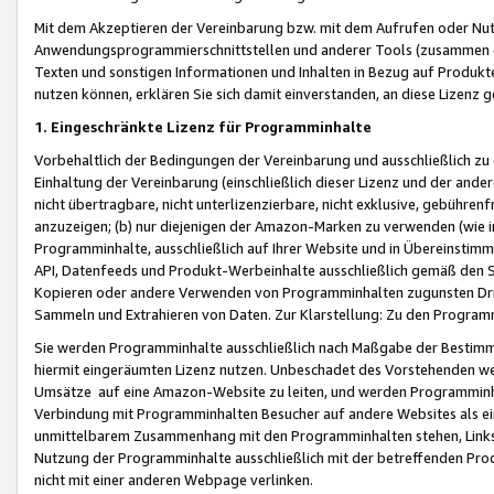
Mit dem Akzeptieren der Vereinbarung bzw. mit dem Aufrufen oder Nutz
Anwendungsprogrammierschnittstellen und anderer Tools (zusammen die
Texten und sonstigen Informationen und Inhalten in Bezug auf Produkte
nutzen können, erklären Sie sich damit einverstanden, an diese Lizenz 
1. Eingeschränkte Lizenz für Programminhalte
Vorbehaltlich der Bedingungen der Vereinbarung und ausschließlich z
Einhaltung der Vereinbarung (einschließlich dieser Lizenz und der ande
nicht übertragbare, nicht unterlizenzierbare, nicht exklusive, gebühren
anzuzeigen; (b) nur diejenigen der Amazon-Marken zu verwenden (wie in 
Programminhalte, ausschließlich auf Ihrer Website und in Übereinstimmu
API, Datenfeeds und Produkt-Werbeinhalte ausschließlich gemäß den Spe
Kopieren oder andere Verwenden von Programminhalten zugunsten Dri
Sammeln und Extrahieren von Daten. Zur Klarstellung: Zu den Program
Sie werden Programminhalte ausschließlich nach Maßgabe der Besti
hiermit eingeräumten Lizenz nutzen. Unbeschadet des Vorstehenden we
Umsätze auf eine Amazon-Website zu leiten, und werden Programminhal
Verbindung mit Programminhalten Besucher auf andere Websites als ein
unmittelbarem Zusammenhang mit den Programminhalten stehen, Links z
Nutzung der Programminhalte ausschließlich mit der betreffenden Pr
nicht mit einer anderen Webpage verlinken.