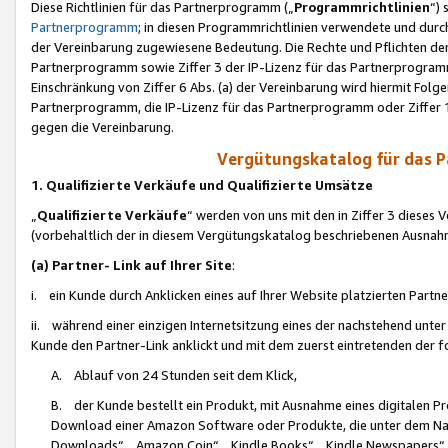
Diese Richtlinien für das Partnerprogramm („
Programmrichtlinien
“)
Partnerprogramm
; in diesen Programmrichtlinien verwendete und durch
der Vereinbarung zugewiesene Bedeutung. Die Rechte und Pflichten de
Partnerprogramm sowie Ziffer 3 der IP-Lizenz für das Partnerprogram
Einschränkung von Ziffer 6 Abs. (a) der Vereinbarung wird hiermit Fol
Partnerprogramm, die IP-Lizenz für das Partnerprogramm oder Ziffer 1
gegen die Vereinbarung.
Vergütungskatalog für das 
1. Qualifizierte Verkäufe und Qualifizierte Umsätze
„
Qualifizierte Verkäufe
“ werden von uns mit den in Ziffer 3 diese
(vorbehaltlich der in diesem Vergütungskatalog beschriebenen Ausnah
(a) Partner- Link auf Ihrer Site
:
i. ein Kunde durch Anklicken eines auf Ihrer Website platzierten Part
ii. während einer einzigen Internetsitzung eines der nachstehend unter (i)
Kunde den Partner-Link anklickt und mit dem zuerst eintretenden der f
A. Ablauf von 24 Stunden seit dem Klick,
B. der Kunde bestellt ein Produkt, mit Ausnahme eines digitalen P
Download einer Amazon Software oder Produkte, die unter dem N
Downloads“, „Amazon Coin“, „Kindle Books“, „Kindle Newspapers“, „