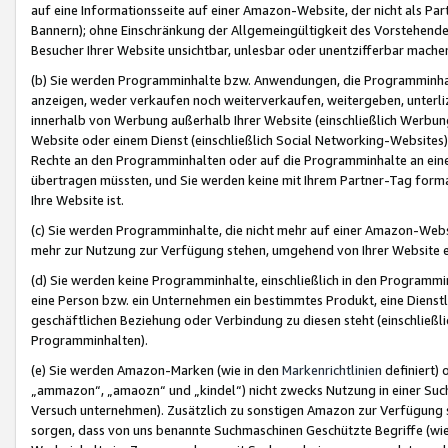
auf eine Informationsseite auf einer Amazon-Website, der nicht als Part
Bannern); ohne Einschränkung der Allgemeingültigkeit des Vorstehende
Besucher Ihrer Website unsichtbar, unlesbar oder unentzifferbar mache
(b) Sie werden Programminhalte bzw. Anwendungen, die Programminhalt
anzeigen, weder verkaufen noch weiterverkaufen, weitergeben, unterli
innerhalb von Werbung außerhalb Ihrer Website (einschließlich Werbun
Website oder einem Dienst (einschließlich Social Networking-Website
Rechte an den Programminhalten oder auf die Programminhalte an eine a
übertragen müssten, und Sie werden keine mit Ihrem Partner-Tag formati
Ihre Website ist.
(c) Sie werden Programminhalte, die nicht mehr auf einer Amazon-Websit
mehr zur Nutzung zur Verfügung stehen, umgehend von Ihrer Website e
(d) Sie werden keine Programminhalte, einschließlich in den Programmin
eine Person bzw. ein Unternehmen ein bestimmtes Produkt, eine Dienstle
geschäftlichen Beziehung oder Verbindung zu diesen steht (einschließli
Programminhalten).
(e) Sie werden Amazon-Marken (wie in den
Markenrichtlinien
definiert) 
„ammazon“, „amaozn“ und „kindel“) nicht zwecks Nutzung in einer Suc
Versuch unternehmen). Zusätzlich zu sonstigen Amazon zur Verfügung 
sorgen, dass von uns benannte Suchmaschinen Geschützte Begriffe (wie 