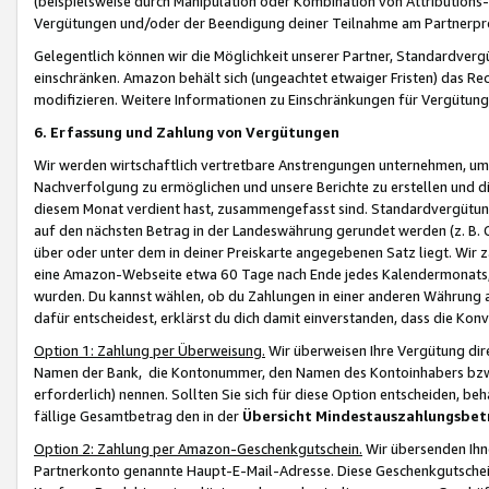
(beispielsweise durch Manipulation oder Kombination von Attributions-
Vergütungen und/oder der Beendigung deiner Teilnahme am Partnerp
Gelegentlich können wir die Möglichkeit unserer Partner, Standardv
einschränken. Amazon behält sich (ungeachtet etwaiger Fristen) das Re
modifizieren. Weitere Informationen zu Einschränkungen für Vergütung
6. Erfassung und Zahlung von Vergütungen
Wir werden wirtschaftlich vertretbare Anstrengungen unternehmen, um 
Nachverfolgung zu ermöglichen und unsere Berichte zu erstellen und di
diesem Monat verdient hast, zusammengefasst sind. Standardvergütung
auf den nächsten Betrag in der Landeswährung gerundet werden (z. B. C
über oder unter dem in deiner Preiskarte angegebenen Satz liegt. Wir
eine Amazon-Webseite etwa 60 Tage nach Ende jedes Kalendermonats, i
wurden. Du kannst wählen, ob du Zahlungen in einer anderen Währung
dafür entscheidest, erklärst du dich damit einverstanden, dass die K
Option 1: Zahlung per Überweisung.
Wir überweisen Ihre Vergütung dir
Namen der Bank, die Kontonummer, den Namen des Kontoinhabers bzw. a
erforderlich) nennen. Sollten Sie sich für diese Option entscheiden, be
fällige Gesamtbetrag den in der
Übersicht Mindestauszahlungsbet
Option 2: Zahlung per Amazon-Geschenkgutschein.
Wir übersenden Ihne
Partnerkonto genannte Haupt-E-Mail-Adresse. Diese Geschenkgutschei