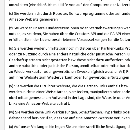
umzuleiten (einschließlich mit Hilfe von auf den Computern der Nutzer i
(s) Sie werden nicht durch Roboter, Softwareprogramme oder auf andere
Amazon-Website generieren.
(t) Sie werden unsere Kundenrezensionen oder Sternebewertungen wed
nutzen, es sei denn, Sie haben über die Creators API und die PA API e
erfüllen die in der Lizenz beschriebenen Voraussetzungen für die Nutzu
(u) Sie werden weder unmittelbar noch mittelbar über Partner-Links P
oder zu Nutzung durch eine andere natürliche oder juristische Person,
Geschäftspartnern nicht gestatten bzw. diese nicht dazu auffordern od
andere natürliche oder juristische Person, unmittelbar oder mittelbar
zu Wiederverkaufs- oder gewerblichen Zwecken (gleich welcher Art) 
auf Ihrer Website zum Wiederverkauf oder für gewerbliche Nutzungen 
(v) Sie werden die URL Ihrer Website, die die Partner-Links enthält b
werden, nicht in einer Weise tarnen, verstecken, manipulieren oder and
nicht mit angemessenem Aufwand in der Lage sind, die Website oder A
Links eine Amazon-Website aufruft.
(w) Sie werden keine Link-Verkürzungen, Schaltflächen, Hyperlinks ode
dahingehend hervorrufen, dass Sie auf eine Amazon-Website verlinken
(x) Auf unser Verlangen hin legen Sie uns eine schriftliche Bestätigung