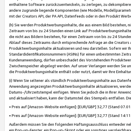
enthaltene Software zurückzuentwickeln, zu zerlegen, zu dekompilier
andere zugrunde liegende Komponenten (wie Modelle, Modellparameter
mit der Creators API, der PA API, Datenfeeds oder in den Produkt Werb
(h) Sie werden Produktwerbungsinhalte, die aus einem Bild bestehen, ni
Zeitraum von bis zu 24 Stunden einen Link auf Produktwerbungsinhalte
die nicht aus Bildern bestehen, für einen Zeitraum von bis zu 24 Stund
Ablauf dieses Zeitraums durch entsprechende Anfrage an die Creators 
Produktwerbungsinhalte aktualisieren und neu darstellen. Sofern wir Ih
Standardidentifikationsnummern (ASINs) für einen unbestimmten Zeitra
Kundenanwendung, dürfen unbeschadet des Vorstehenden Produktwerbu
Zwischenspeicher abgelegt werden. Auf unser Verlangen werden Sie un
die Produktwerbungsinhalte enthält oder nutzt, damit wir Ihre Einhalt
(i) Wenn Sie seltener als stündlich Produktwerbungsinhalte aus Datenfe
Anwendung angezeigten Produktwerbungsinhalte aktualisieren, werden 
Datums-/Uhrzeitstempel einfügen. Wenn Sie jedoch die in Ihrer Anwe
und aktualisiert haben, kann der Datumsteil des Stempels entfallen. Dies
• Preis auf [Amazon-Website einfügen]: [EUR/GBP] 32,77 (Stand 07.01.
• Preis auf [Amazon-Website einfügen]: [EUR/GBP] 32,77 (Stand 14:11 
Außerdem müssen Sie den folgenden Haftungsausschluss entweder neb
ein Pop-up-Fenster, ein Pop-up-Skript oder ein sonstiges vergleichba