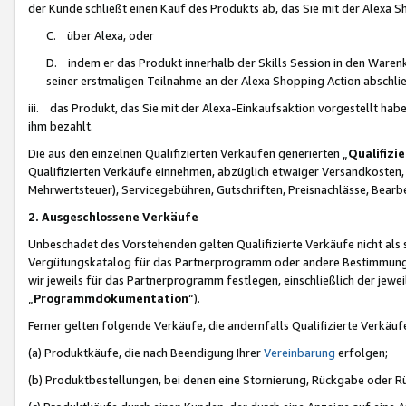
der Kunde schließt einen Kauf des Produkts ab, das Sie mit der Alexa 
C. über Alexa, oder
D. indem er das Produkt innerhalb der Skills Session in den Waren
seiner erstmaligen Teilnahme an der Alexa Shopping Action abschlie
iii. das Produkt, das Sie mit der Alexa-Einkaufsaktion vorgestellt ha
ihm bezahlt.
Die aus den einzelnen Qualifizierten Verkäufen generierten „
Qualifizi
Qualifizierten Verkäufe einnehmen, abzüglich etwaiger Versandkosten
Mehrwertsteuer), Servicegebühren, Gutschriften, Preisnachlässe, Bear
2. Ausgeschlossene Verkäufe
Unbeschadet des Vorstehenden gelten Qualifizierte Verkäufe nicht als
Vergütungskatalog für das Partnerprogramm oder andere Bestimmungen,
wir jeweils für das Partnerprogramm festlegen, einschließlich der jewe
„
Programmdokumentation
“).
Ferner gelten folgende Verkäufe, die andernfalls Qualifizierte Verkä
(a) Produktkäufe, die nach Beendigung Ihrer
Vereinbarung
erfolgen;
(b) Produktbestellungen, bei denen eine Stornierung, Rückgabe oder R