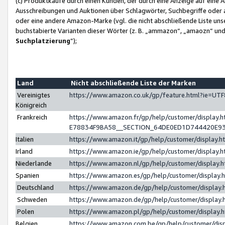
(c) Produktkäufe durch einen Kunden, der durch eine Anzeige auf eine 
Ausschreibungen und Auktionen über Schlagwörter, Suchbegriffe oder 
oder eine andere Amazon-Marke (vgl. die nicht abschließende Liste un
buchstabierte Varianten dieser Wörter (z. B. „ammazon“, „amaozn“ und „
Suchplatzierung
”);
Land
Nicht abschließende Liste der Marken
Vereinigtes
https://www.amazon.co.uk/gp/feature.html?ie=U
Königreich
Frankreich
https://www.amazon.fr/gp/help/customer/displa
E78834F9BA58__SECTION_64DE0ED1D744420E9
Italien
https://www.amazon.it/gp/help/customer/display
Irland
https://www.amazon.ie/gp/help/customer/displa
Niederlande
https://www.amazon.nl/gp/help/customer/display
Spanien
https://www.amazon.es/gp/help/customer/display
Deutschland
https://www.amazon.de/gp/help/customer/displa
Schweden
https://www.amazon.de/gp/help/customer/displa
Polen
https://www.amazon.pl/gp/help/customer/display
Belgien
https://www.amazon.com.be/gp/help/customer/d