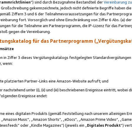
rammrichtlinien
“) sind durch Bezugnahme Bestandteil der
Vereinbarung z
Großschreibung gekennzeichnete, jedoch nicht definierte Begriffe haben die
 gemäß Ziffern 3 und 6 der Teilnahmevoraussetzungen für das Partnerprogram
nbarung fort. Vorsorglich und ohne Einschränkung von Ziffer 6 Abs. (a) der
ungen für die Teilnahme am Partnerprogramm, die IP-Lizenz für das Partner
rstoß gegen die Vereinbarung.
ungskatalog für das Partnerprogramm („Vergütungska
 Umsätze
n in Ziffer 3 dieses Vergütungskatalogs festgelegten Standardvergütungen v
r, wenn:
ite platzierten Partner-Links eine Amazon-Website aufruft; und
r nachstehend unter (i), (ii) und (iii) beschriebenen Ereignisse eintritt, wobe
 folgenden Ereignisse endet:
hme eines digitalen Produkts (gemäß Feststellung nach unserem alleinigen 
 „Amazon Music“, „Amazon Shorts“, „eDocs“, „Amazon Prime Video“, „Game
Newsfeeds“ oder „Kindle Magazines“) (jeweils ein „
Digitales Produkt
“) ver