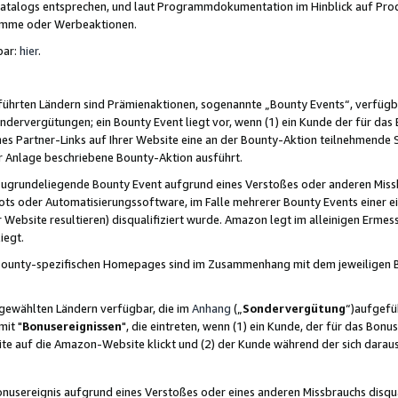
skatalogs entsprechen, und laut Programmdokumentation im Hinblick auf Pr
amme oder Werbeaktionen.
bar:
hier
.
führten Ländern sind Prämienaktionen, sogenannte „Bounty Events“, verfügb
Sondervergütungen; ein Bounty Event liegt vor, wenn (1) ein Kunde der für da
nes Partner-Links auf Ihrer Website eine an der Bounty-Aktion teilnehmende 
er Anlage beschriebene Bounty-Aktion ausführt.
ugrundeliegende Bounty Event aufgrund eines Verstoßes oder anderen Miss
ots oder Automatisierungssoftware, im Falle mehrerer Bounty Events einer e
r Website resultieren) disqualifiziert wurde. Amazon legt im alleinigen Ermess
iegt.
n Bounty-spezifischen Homepages sind im Zusammenhang mit dem jeweiligen
sgewählten Ländern verfügbar, die im
Anhang
(„
Sondervergütung
“)aufgefüh
it "
Bonusereignissen
", die eintreten, wenn (1) ein Kunde, der für das Bon
bsite auf die Amazon-Website klickt und (2) der Kunde während der sich dar
usereignis aufgrund eines Verstoßes oder eines anderen Missbrauchs disqua