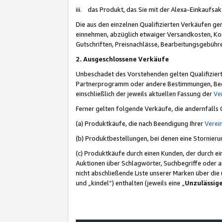
iii. das Produkt, das Sie mit der Alexa-Einkaufsa
Die aus den einzelnen Qualifizierten Verkäufen gen
einnehmen, abzüglich etwaiger Versandkosten, Ko
Gutschriften, Preisnachlässe, Bearbeitungsgebühr
2. Ausgeschlossene Verkäufe
Unbeschadet des Vorstehenden gelten Qualifiziert
Partnerprogramm oder andere Bestimmungen, Beding
einschließlich der jeweils aktuellen Fassung der
Ve
Ferner gelten folgende Verkäufe, die andernfalls
(a) Produktkäufe, die nach Beendigung Ihrer
Verei
(b) Produktbestellungen, bei denen eine Stornier
(c) Produktkäufe durch einen Kunden, der durch e
Auktionen über Schlagwörter, Suchbegriffe oder a
nicht abschließende Liste unserer Marken über di
und „kindel“) enthalten (jeweils eine „
Unzulässig