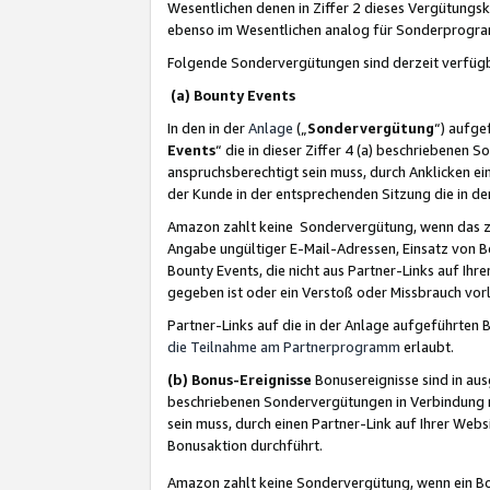
Wesentlichen denen in Ziffer 2 dieses Vergütung
ebenso im Wesentlichen analog für Sonderprogr
Folgende Sondervergütungen sind derzeit verfüg
(a) Bounty Events
In den in der
Anlage
(„
Sondervergütung
“) aufge
Events
“ die in dieser Ziffer 4 (a) beschriebenen 
anspruchsberechtigt sein muss, durch Anklicken ei
der Kunde in der entsprechenden Sitzung die in d
Amazon zahlt keine Sondervergütung, wenn das z
Angabe ungültiger E-Mail-Adressen, Einsatz von B
Bounty Events, die nicht aus Partner-Links auf Ihre
gegeben ist oder ein Verstoß oder Missbrauch vorl
Partner-Links auf die in der Anlage aufgeführte
die Teilnahme am Partnerprogramm
erlaubt.
(b) Bonus-Ereignisse
Bonusereignisse sind in au
beschriebenen Sondervergütungen in Verbindung m
sein muss, durch einen Partner-Link auf Ihrer We
Bonusaktion durchführt.
Amazon zahlt keine Sondervergütung, wenn ein Bon