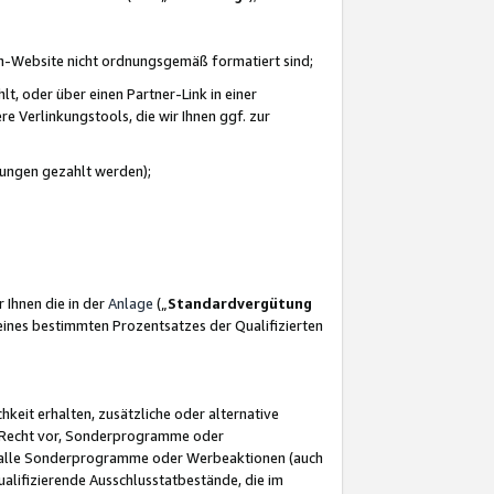
azon-Website nicht ordnungsgemäß formatiert sind;
, oder über einen Partner-Link in einer
e Verlinkungstools, die wir Ihnen ggf. zur
ütungen gezahlt werden);
 Ihnen die in der
Anlage
(„
Standardvergütung
ines bestimmten Prozentsatzes der Qualifizierten
eit erhalten, zusätzliche oder alternative
as Recht vor, Sonderprogramme oder
für alle Sonderprogramme oder Werbeaktionen (auch
lifizierende Ausschlusstatbestände, die im