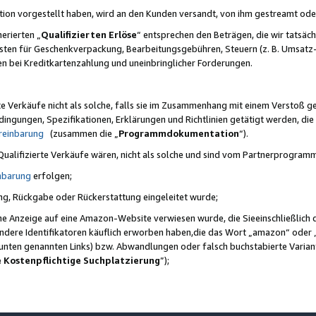
ktion vorgestellt haben, wird an den Kunden versandt, von ihm gestreamt od
erierten „
Qualifizierten Erlöse
“ entsprechen den Beträgen, die wir tatsäch
sten für Geschenkverpackung, Bearbeitungsgebühren, Steuern (z. B. Umsatz-
en bei Kreditkartenzahlung und uneinbringlicher Forderungen.
e Verkäufe nicht als solche, falls sie im Zusammenhang mit einem Verstoß 
ungen, Spezifikationen, Erklärungen und Richtlinien getätigt werden, die 
reinbarung
(zusammen die „
Programmdokumentation
“).
 Qualifizierte Verkäufe wären, nicht als solche und sind vom Partnerprogra
nbarung
erfolgen;
ung, Rückgabe oder Rückerstattung eingeleitet wurde;
ine Anzeige auf eine Amazon-Website verwiesen wurde, die Sieeinschließlich
ndere Identifikatoren käuflich erworben haben,die das Wort „amazon“ oder 
e unten genannten Links) bzw. Abwandlungen oder falsch buchstabierte Varia
e Kostenpflichtige Suchplatzierung
”);