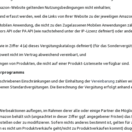
 Amazon-Website geltenden Nutzungsbedingungen nicht einhalten;
t und erfasst werden, weil die Links von Ihrer Website zu der jeweiligen Am
 Mobilen Anwendung, die nicht zu den Zugelassenen Mobilen Anwendungen zählt
s API oder PA API (wie nachstehend unter der IP-Lizenz definiert) oder ander
ie in Ziffer 4 (a) dieses Vergütungskatalogs definiert) (für das Sonderverg
weit nicht im Vertrag abweichend vereinbart, und
ngen von Produkten, die nicht auf einer Produkt-Listenseite verfügbar sind.
nerprogramms
eschriebenen Einschränkungen und der Einhaltung der
Vereinbarung
zahlen wir
ebenen Standardvergütungen. Die Berechnung der Vergütung erfolgt anhand e
beaktionen auflegen, im Rahmen derer alle oder einige Partner die Möglichk
Amazon behält sich (ungeachtet in dieser Ziffer ggf. angegebener Fristen) d
ustellen oder zu modifizieren. Sofern nichts anderes bestimmt ist, gelten 
s nicht um Produktverkäufe geht/nicht zu Produktverkäufen kommt) disqua