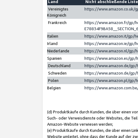
Land
Nicht abschließende List
Vereinigtes
https://www.amazon.co.uk/
Königreich
Frankreich
https://www.amazon.fr/gp/
E78834F9BA58__SECTION_
Italien
https://www.amazon.it/gp/h
Irland
https://www.amazon.ie/gp/
Niederlande
https://www.amazon.nl/gp/
Spanien
https://www.amazon.es/gp/
Deutschland
https://www.amazon.de/gp/
Schweden
https://www.amazon.de/gp/
Polen
https://www.amazon.pl/gp/
Belgien
https://www.amazon.com.be
(d) Produktkäufe durch Kunden, die über einen vo
Such- oder Verweisdienste oder Websites, die Teil
Amazon-Website verwiesen werden;
(e) Produktkäufe durch Kunden, die über einen Li
Website umleitet, ohne dass der Kunde auf der zw