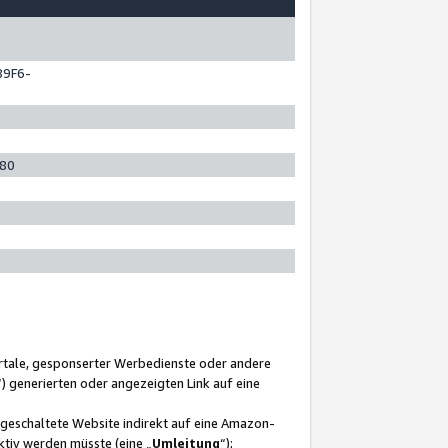
89F6-
280
ortale, gesponserter Werbedienste oder andere
“) generierten oder angezeigten Link auf eine
ngeschaltete Website indirekt auf eine Amazon-
ktiv werden müsste (eine „
Umleitung
“);