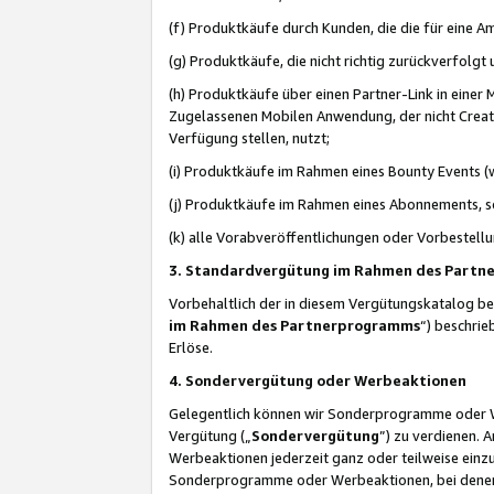
(f) Produktkäufe durch Kunden, die die für eine
(g) Produktkäufe, die nicht richtig zurückverfolg
(h) Produktkäufe über einen Partner-Link in einer
Zugelassenen Mobilen Anwendung, der nicht Creator
Verfügung stellen, nutzt;
(i) Produktkäufe im Rahmen eines Bounty Events (w
(j) Produktkäufe im Rahmen eines Abonnements, so
(k) alle Vorabveröffentlichungen oder Vorbestellu
3. Standardvergütung im Rahmen des Part
Vorbehaltlich der in diesem Vergütungskatalog b
im Rahmen des Partnerprogramms
“) beschri
Erlöse.
4. Sondervergütung oder Werbeaktionen
Gelegentlich können wir Sonderprogramme oder Wer
Vergütung („
Sondervergütung
”) zu verdienen. 
Werbeaktionen jederzeit ganz oder teilweise einz
Sonderprogramme oder Werbeaktionen, bei denen e