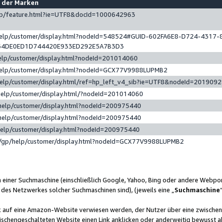
e der Marken
gp/feature.html?ie=UTF8&docId=1000642963
help/customer/display.html?nodeId=548524#GUID-602FA6E8-D724-4317-
64DE0ED1D744420E933ED292E5A7B3D3
elp/customer/display.html?nodeId=201014060
help/customer/display.html?nodeId=GCX77V9988LUPMB2
help/customer/display.html/ref=hp_left_v4_sib?ie=UTF8&nodeId=201909
help/customer/display.html/?nodeId=201014060
help/customer/display.html?nodeId=200975440
help/customer/display.html?nodeId=200975440
help/customer/display.html?nodeId=200975440
/gp/help/customer/display.html?nodeId=GCX77V9988LUPMB2
n einer Suchmaschine (einschließlich Google, Yahoo, Bing oder andere Webp
 des Netzwerkes solcher Suchmaschinen sind), (jeweils eine „
Suchmaschine
nk auf eine Amazon-Website verwiesen werden, der Nutzer über eine zwische
ischengeschalteten Website einen Link anklicken oder anderweitig bewusst a