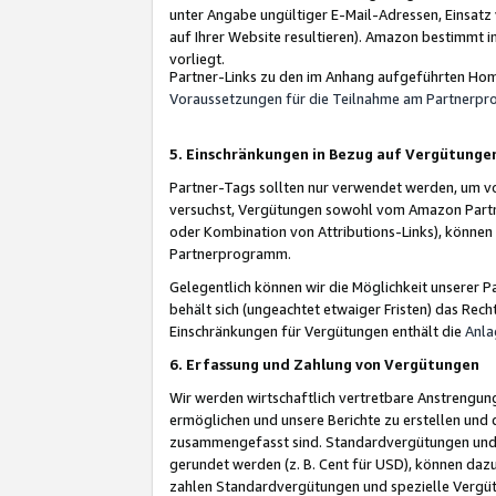
unter Angabe ungültiger E-Mail-Adressen, Einsatz
auf Ihrer Website resultieren). Amazon bestimmt i
vorliegt.
Partner-Links zu den im Anhang aufgeführten Hom
Voraussetzungen für die Teilnahme am Partnerp
5. Einschränkungen in Bezug auf Vergütunge
Partner-Tags sollten nur verwendet werden, um von 
versuchst, Vergütungen sowohl vom Amazon Partn
oder Kombination von Attributions-Links), könne
Partnerprogramm.
Gelegentlich können wir die Möglichkeit unsere
behält sich (ungeachtet etwaiger Fristen) das Rec
Einschränkungen für Vergütungen enthält die
Anla
6. Erfassung und Zahlung von Vergütungen
Wir werden wirtschaftlich vertretbare Anstrengu
ermöglichen und unsere Berichte zu erstellen und 
zusammengefasst sind. Standardvergütungen und s
gerundet werden (z. B. Cent für USD), können dazu
zahlen Standardvergütungen und spezielle Vergüt