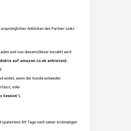
 ursprünglichen Anklicken des Partner-Links
laden und von diesem/dieser bezahlt wird
rodukte auf amazon.co.uk anbieten):
d
 und endet, wenn der Kunde entweder:
erlässt, oder
ls Session
“),
t spätestens 89 Tage nach seiner erstmaligen