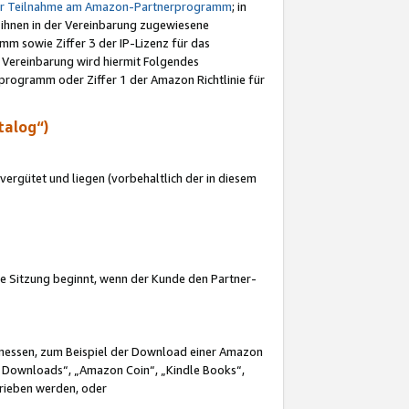
ur Teilnahme am Amazon-Partnerprogramm
; in
 ihnen in der Vereinbarung zugewiesene
m sowie Ziffer 3 der IP-Lizenz für das
 Vereinbarung wird hiermit Folgendes
programm oder Ziffer 1 der Amazon Richtlinie für
talog“)
ergütet und liegen (vorbehaltlich der in diesem
i die Sitzung beginnt, wenn der Kunde den Partner-
Ermessen, zum Beispiel der Download einer Amazon
 Downloads“, „Amazon Coin“, „Kindle Books“,
trieben werden, oder