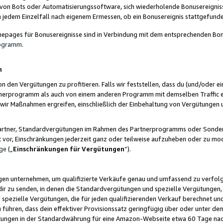
 von Bots oder Automatisierungssoftware, sich wiederholende Bonusereignisse
n jedem Einzelfall nach eigenem Ermessen, ob ein Bonusereignis stattgefund
epages für Bonusereignisse sind in Verbindung mit dem entsprechenden Bonu
rogramm
.
n
den Vergütungen zu profitieren. Falls wir feststellen, dass du (und/oder ein
erprogramm als auch von einem anderen Programm mit demselben Traffic ei
n wir Maßnahmen ergreifen, einschließlich der Einbehaltung von Vergütunge
r Partner, Standardvergütungen im Rahmen des Partnerprogramms oder Sonde
ht vor, Einschränkungen jederzeit ganz oder teilweise aufzuheben oder zu mod
ge
(„
Einschränkungen für Vergütungen
“).
ngen unternehmen, um qualifizierte Verkäufe genau und umfassend zu verfol
dir zu senden, in denen die Standardvergütungen und spezielle Vergütungen, 
pezielle Vergütungen, die für jeden qualifizierenden Verkauf berechnet un
 führen, dass dein effektiver Provisionssatz geringfügig über oder unter dem
ungen in der Standardwährung für eine Amazon-Webseite etwa 60 Tage nach