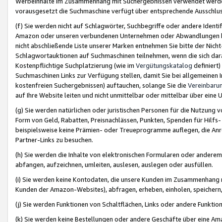
Werbeinhalte im Zusammenhang mit Suchergebnissen verwendet werden,
vorausgesetzt die Suchmaschine verfügt über entsprechende Ausschlu
(f) Sie werden nicht auf Schlagwörter, Suchbegriffe oder andere Ident
Amazon oder unseren verbundenen Unternehmen oder Abwandlungen bzw
nicht abschließende Liste unserer Marken entnehmen Sie bitte der Nich
Schlagwortauktionen auf Suchmaschinen teilnehmen, wenn die sich da
Kostenpflichtige Suchplatzierung (wie im
Vergütungskatalog
definiert
Suchmaschinen Links zur Verfügung stellen, damit Sie bei allgemeinen I
kostenfreien Suchergebnissen) auftauchen, solange Sie die
Vereinbaru
auf Ihre Website leiten und nicht unmittelbar oder mittelbar über eine
(g) Sie werden natürlichen oder juristischen Personen für die Nutzung 
Form von Geld, Rabatten, Preisnachlässen, Punkten, Spenden für Hilfs
beispielsweise keine Prämien- oder Treueprogramme auflegen, die Anrei
Partner-Links zu besuchen.
(h) Sie werden die Inhalte von elektronischen Formularen oder anderem M
abfangen, aufzeichnen, umleiten, auslesen, auslegen oder ausfüllen.
(i) Sie werden keine Kontodaten, die unsere Kunden im Zusammenhang 
Kunden der Amazon-Websites), abfragen, erheben, einholen, speichern,
(j) Sie werden Funktionen von Schaltflächen, Links oder andere Funkti
(k) Sie werden keine Bestellungen oder andere Geschäfte über eine Ama