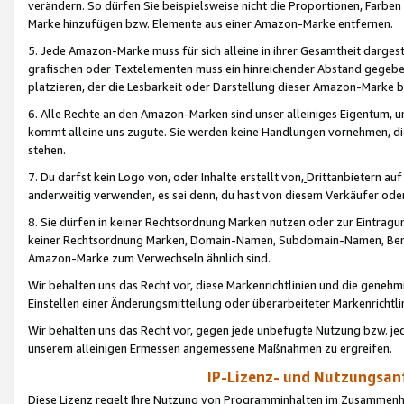
verändern. So dürfen Sie beispielsweise nicht die Proportionen, Farb
Marke hinzufügen bzw. Elemente aus einer Amazon-Marke entfernen.
5. Jede Amazon-Marke muss für sich alleine in ihrer Gesamtheit darge
grafischen oder Textelementen muss ein hinreichender Abstand gegebe
platzieren, der die Lesbarkeit oder Darstellung dieser Amazon-Marke b
6. Alle Rechte an den Amazon-Marken sind unser alleiniges Eigentum, 
kommt alleine uns zugute. Sie werden keine Handlungen vornehmen, 
stehen.
7. Du darfst kein Logo von, oder Inhalte erstellt von,
Drittanbietern au
anderweitig verwenden, es sei denn, du hast von diesem Verkäufer oder
8. Sie dürfen in keiner Rechtsordnung Marken nutzen oder zur Eintragu
keiner Rechtsordnung Marken, Domain-Namen, Subdomain-Namen, Benu
Amazon-Marke zum Verwechseln ähnlich sind.
Wir behalten uns das Recht vor, diese Markenrichtlinien und die gene
Einstellen einer Änderungsmitteilung oder überarbeiteter Markenricht
Wir behalten uns das Recht vor, gegen jede unbefugte Nutzung bzw. jede 
unserem alleinigen Ermessen angemessene Maßnahmen zu ergreifen.
IP-Lizenz- und Nutzungsan
Diese Lizenz regelt Ihre Nutzung von Programminhalten im Zusammen