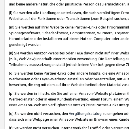
und keine andere natürliche oder juristische Person dazu ermächtigen, a
(l) Sie werden alle Handlungen unterlassen, die nach vernünftigem Erme
Website, auf der Funktionen oder Transaktionen (zum Beispiel suchen, s
(m) Sie werden auf Ihrer Website keine Partner-Links oder Programmin
Spionagesoftware, Schadsoftware, Computerviren, Würmern, Trojaner
Herunterladen oder Installieren auf einem Nutzer-Computer oder ande
genehmigt wurden.
(n) Sie werden Amazon-Websites oder Teile davon nicht auf Ihrer Websi
(z. B., WebView) innerhalb einer Mobilen Anwendung. Die Darstellung ein
Teilnahmevoraussetzungen stellt jedoch keinen Verstoß gegen diese Zif
(o) Sie werden keine Partner-Links oder andere Inhalte, die eine Am
Werbeseiten oder Layer-Werbung einstellen oder bereitstellen, mit Au
bewerben, die eng mit dem auf Ihrer Website befindlichen Material z
(p) Sie werden in Inhalte, die Sie auf einer Amazon-Website platzier
Werbediensten oder in einer Kundenbewertung, einem Forum, einem Wun
einer Amazon-Website verfügbaren Kontext) keine Partner-Links integr
(q) Sie werden nicht versuchen, den
Vergütungskatalog
zu umgehen oder
dass sich eine Webpage einer Amazon-Website im Browser eines Kunden 
(r) Sie werden nicht versuchen, Internetverkehr (Traffic) oder Vergü