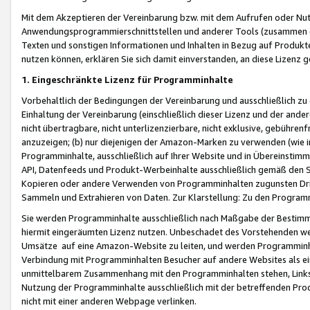
Mit dem Akzeptieren der Vereinbarung bzw. mit dem Aufrufen oder Nutz
Anwendungsprogrammierschnittstellen und anderer Tools (zusammen die
Texten und sonstigen Informationen und Inhalten in Bezug auf Produkte
nutzen können, erklären Sie sich damit einverstanden, an diese Lizenz 
1. Eingeschränkte Lizenz für Programminhalte
Vorbehaltlich der Bedingungen der Vereinbarung und ausschließlich z
Einhaltung der Vereinbarung (einschließlich dieser Lizenz und der ande
nicht übertragbare, nicht unterlizenzierbare, nicht exklusive, gebühren
anzuzeigen; (b) nur diejenigen der Amazon-Marken zu verwenden (wie in 
Programminhalte, ausschließlich auf Ihrer Website und in Übereinstimmu
API, Datenfeeds und Produkt-Werbeinhalte ausschließlich gemäß den Spe
Kopieren oder andere Verwenden von Programminhalten zugunsten Dri
Sammeln und Extrahieren von Daten. Zur Klarstellung: Zu den Program
Sie werden Programminhalte ausschließlich nach Maßgabe der Besti
hiermit eingeräumten Lizenz nutzen. Unbeschadet des Vorstehenden we
Umsätze auf eine Amazon-Website zu leiten, und werden Programminhal
Verbindung mit Programminhalten Besucher auf andere Websites als ein
unmittelbarem Zusammenhang mit den Programminhalten stehen, Links z
Nutzung der Programminhalte ausschließlich mit der betreffenden Pr
nicht mit einer anderen Webpage verlinken.