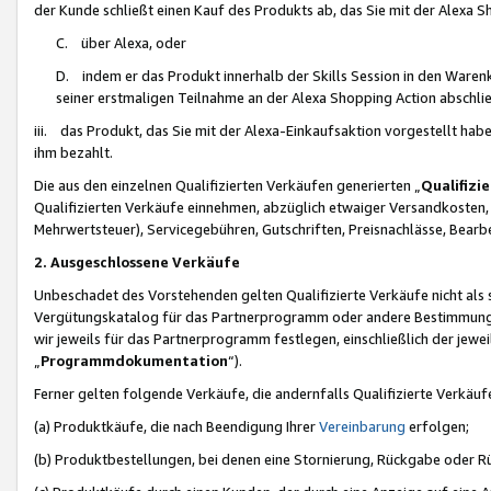
der Kunde schließt einen Kauf des Produkts ab, das Sie mit der Alexa 
C. über Alexa, oder
D. indem er das Produkt innerhalb der Skills Session in den Waren
seiner erstmaligen Teilnahme an der Alexa Shopping Action abschlie
iii. das Produkt, das Sie mit der Alexa-Einkaufsaktion vorgestellt ha
ihm bezahlt.
Die aus den einzelnen Qualifizierten Verkäufen generierten „
Qualifizi
Qualifizierten Verkäufe einnehmen, abzüglich etwaiger Versandkosten
Mehrwertsteuer), Servicegebühren, Gutschriften, Preisnachlässe, Bear
2. Ausgeschlossene Verkäufe
Unbeschadet des Vorstehenden gelten Qualifizierte Verkäufe nicht als
Vergütungskatalog für das Partnerprogramm oder andere Bestimmungen,
wir jeweils für das Partnerprogramm festlegen, einschließlich der jewe
„
Programmdokumentation
“).
Ferner gelten folgende Verkäufe, die andernfalls Qualifizierte Verkä
(a) Produktkäufe, die nach Beendigung Ihrer
Vereinbarung
erfolgen;
(b) Produktbestellungen, bei denen eine Stornierung, Rückgabe oder R