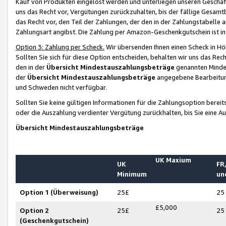
Kauf von Produkten eingelöst werden und unterliegen unseren Geschäf
uns das Recht vor, Vergütungen zurückzuhalten, bis der fällige Gesamt
das Recht vor, den Teil der Zahlungen, der den in der Zahlungstabelle 
Zahlungsart angibst. Die Zahlung per Amazon-Geschenkgutschein ist in
Option 3: Zahlung per Scheck.
Wir übersenden Ihnen einen Scheck in Höh
Sollten Sie sich für diese Option entscheiden, behalten wir uns das Rec
den in der
Übersicht Mindestauszahlungsbeträge
genannten Mindest
der
Übersicht Mindestauszahlungsbeträge
angegebene Bearbeitung
und Schweden nicht verfügbar.
Sollten Sie keine gültigen Informationen für die Zahlungsoption bereit
oder die Auszahlung verdienter Vergütung zurückhalten, bis Sie eine A
Übersicht Mindestauszahlungsbeträge
UK Maxium
UK
FR,
Minimum
un
Option 1 (Überweisung)
25£
25
£5,000
Option 2
25£
25
(Geschenkgutschein)