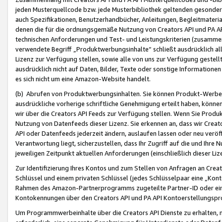
jeden Musterquellcode bzw. jede Musterbibliothek geltenden gesonder
auch Spezifikationen, Benutzerhandbücher, Anleitungen, Begleitmaterial
denen die für die ordnungsgemäße Nutzung von Creators API und PA A
technischen Anforderungen und Test- und Leistungskriterien (zusammen
verwendete Begriff „Produktwerbungsinhalte“ schließt ausdrücklich al
Lizenz zur Verfügung stellen, sowie alle von uns zur Verfügung gestel
ausdrücklich nicht auf Daten, Bilder, Texte oder sonstige Informatione
es sich nicht um eine Amazon-Website handelt.
(b) Abrufen von Produktwerbungsinhalten. Sie können Produkt-Werbein
ausdrückliche vorherige schriftliche Genehmigung erteilt haben, könn
wir über die Creators API Feeds zur Verfügung stellen. Wenn Sie Produk
Nutzung von Datenfeeds dieser Lizenz. Sie erkennen an, dass wir Creat
API oder Datenfeeds jederzeit ändern, auslaufen lassen oder neu veröffe
Verantwortung liegt, sicherzustellen, dass Ihr Zugriff auf die und Ihr
jeweiligen Zeitpunkt aktuellen Anforderungen (einschließlich dieser Liz
Zur Identifizierung Ihres Kontos und zum Stellen von Anfragen an Crea
Schlüssel und einem privaten Schlüssel (jedes Schlüsselpaar eine „Kon
Rahmen des Amazon-Partnerprogramms zugeteilte Partner-ID oder ein
Kontokennungen über den Creators API und PA API Kontoerstellungspro
Um Programmwerbeinhalte über die Creators API Dienste zu erhalten, m