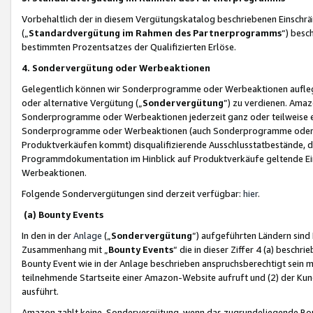
Vorbehaltlich der in diesem Vergütungskatalog beschriebenen Einschr
(„
Standardvergütung im Rahmen des Partnerprogramms
“) besc
bestimmten Prozentsatzes der Qualifizierten Erlöse.
4. Sondervergütung oder Werbeaktionen
Gelegentlich können wir Sonderprogramme oder Werbeaktionen auflegen,
oder alternative Vergütung („
Sondervergütung
”) zu verdienen. Amazo
Sonderprogramme oder Werbeaktionen jederzeit ganz oder teilweise einz
Sonderprogramme oder Werbeaktionen (auch Sonderprogramme oder We
Produktverkäufen kommt) disqualifizierende Ausschlusstatbestände, di
Programmdokumentation im Hinblick auf Produktverkäufe geltende E
Werbeaktionen.
Folgende Sondervergütungen sind derzeit verfügbar:
hier
.
(a) Bounty Events
In den in der
Anlage
(„
Sondervergütung
“) aufgeführten Ländern sind
Zusammenhang mit „
Bounty Events
“ die in dieser Ziffer 4 (a) besch
Bounty Event wie in der Anlage beschrieben anspruchsberechtigt sein mu
teilnehmende Startseite einer Amazon-Website aufruft und (2) der Kun
ausführt.
Amazon zahlt keine Sondervergütung, wenn das zugrundeliegende Boun