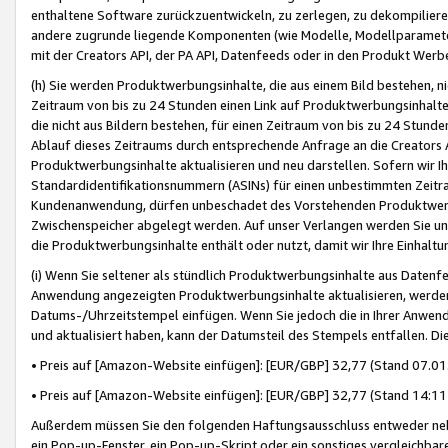
enthaltene Software zurückzuentwickeln, zu zerlegen, zu dekompilier
andere zugrunde liegende Komponenten (wie Modelle, Modellparameter
mit der Creators API, der PA API, Datenfeeds oder in den Produkt Werb
(h) Sie werden Produktwerbungsinhalte, die aus einem Bild bestehen, ni
Zeitraum von bis zu 24 Stunden einen Link auf Produktwerbungsinhalte
die nicht aus Bildern bestehen, für einen Zeitraum von bis zu 24 Stund
Ablauf dieses Zeitraums durch entsprechende Anfrage an die Creators 
Produktwerbungsinhalte aktualisieren und neu darstellen. Sofern wir Ih
Standardidentifikationsnummern (ASINs) für einen unbestimmten Zeitra
Kundenanwendung, dürfen unbeschadet des Vorstehenden Produktwerbu
Zwischenspeicher abgelegt werden. Auf unser Verlangen werden Sie un
die Produktwerbungsinhalte enthält oder nutzt, damit wir Ihre Einhalt
(i) Wenn Sie seltener als stündlich Produktwerbungsinhalte aus Datenfe
Anwendung angezeigten Produktwerbungsinhalte aktualisieren, werden 
Datums-/Uhrzeitstempel einfügen. Wenn Sie jedoch die in Ihrer Anwe
und aktualisiert haben, kann der Datumsteil des Stempels entfallen. Dies
• Preis auf [Amazon-Website einfügen]: [EUR/GBP] 32,77 (Stand 07.01.
• Preis auf [Amazon-Website einfügen]: [EUR/GBP] 32,77 (Stand 14:11 
Außerdem müssen Sie den folgenden Haftungsausschluss entweder neb
ein Pop-up-Fenster, ein Pop-up-Skript oder ein sonstiges vergleichba