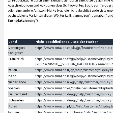
(c) Produktkäufe durch einen Kunden, der durch eine Anzeige auf eine 
Ausschreibungen und Auktionen über Schlagwörter, Suchbegriffe oder 
oder eine andere Amazon-Marke (vgl. die nicht abschließende Liste un
buchstabierte Varianten dieser Wörter (z. B. „ammazon“, „amaozn“ und „
Suchplatzierung
”);
Land
Nicht abschließende Liste der Marken
Vereinigtes
https://www.amazon.co.uk/gp/feature.html?ie=U
Königreich
Frankreich
https://www.amazon.fr/gp/help/customer/displa
E78834F9BA58__SECTION_64DE0ED1D744420E9
Italien
https://www.amazon.it/gp/help/customer/display
Irland
https://www.amazon.ie/gp/help/customer/displa
Niederlande
https://www.amazon.nl/gp/help/customer/display
Spanien
https://www.amazon.es/gp/help/customer/display
Deutschland
https://www.amazon.de/gp/help/customer/displa
Schweden
https://www.amazon.de/gp/help/customer/displa
Polen
https://www.amazon.pl/gp/help/customer/display
Belgien
https://www.amazon.com.be/gp/help/customer/d