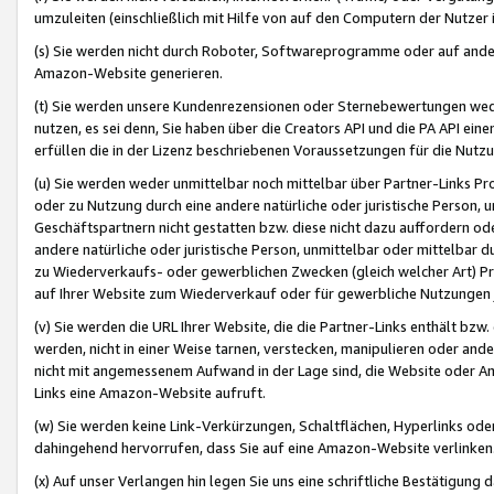
umzuleiten (einschließlich mit Hilfe von auf den Computern der Nutzer i
(s) Sie werden nicht durch Roboter, Softwareprogramme oder auf andere
Amazon-Website generieren.
(t) Sie werden unsere Kundenrezensionen oder Sternebewertungen wed
nutzen, es sei denn, Sie haben über die Creators API und die PA API e
erfüllen die in der Lizenz beschriebenen Voraussetzungen für die Nutzu
(u) Sie werden weder unmittelbar noch mittelbar über Partner-Links P
oder zu Nutzung durch eine andere natürliche oder juristische Person,
Geschäftspartnern nicht gestatten bzw. diese nicht dazu auffordern od
andere natürliche oder juristische Person, unmittelbar oder mittelbar
zu Wiederverkaufs- oder gewerblichen Zwecken (gleich welcher Art) 
auf Ihrer Website zum Wiederverkauf oder für gewerbliche Nutzungen 
(v) Sie werden die URL Ihrer Website, die die Partner-Links enthält b
werden, nicht in einer Weise tarnen, verstecken, manipulieren oder and
nicht mit angemessenem Aufwand in der Lage sind, die Website oder A
Links eine Amazon-Website aufruft.
(w) Sie werden keine Link-Verkürzungen, Schaltflächen, Hyperlinks ode
dahingehend hervorrufen, dass Sie auf eine Amazon-Website verlinken
(x) Auf unser Verlangen hin legen Sie uns eine schriftliche Bestätigung