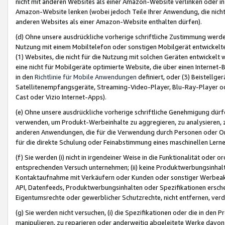
nicht mit anderen Websites als einer Amazon-Website verlinken oder i
Amazon-Website lenken (wobei jedoch Teile Ihrer Anwendung, die nich
anderen Websites als einer Amazon-Website enthalten dürfen).
(d) Ohne unsere ausdrückliche vorherige schriftliche Zustimmung werd
Nutzung mit einem Mobiltelefon oder sonstigen Mobilgerät entwickelt
(1) Websites, die nicht für die Nutzung mit solchen Geräten entwickelt
eine nicht für Mobilgeräte optimierte Website, die über einen Interne
in den
Richtlinie für Mobile Anwendungen
definiert, oder (3) Beistellge
Satellitenempfangsgeräte, Streaming-Video-Player, Blu-Ray-Player ode
Cast oder Vizio Internet-Apps).
(e) Ohne unsere ausdrückliche vorherige schriftliche Genehmigung dürfe
verwenden, um Produkt-Werbeinhalte zu aggregieren, zu analysieren, 
anderen Anwendungen, die für die Verwendung durch Personen oder Or
für die direkte Schulung oder Feinabstimmung eines maschinellen Lern
(f) Sie werden (i) nicht in irgendeiner Weise in die Funktionalität ode
entsprechenden Versuch unternehmen; (ii) keine Produktwerbungsinha
Kontaktaufnahme mit Verkäufern oder Kunden oder sonstiger Werbeaktiv
API, Datenfeeds, Produktwerbungsinhalten oder Spezifikationen erschei
Eigentumsrechte oder gewerblicher Schutzrechte, nicht entfernen, verd
(g) Sie werden nicht versuchen, (i) die Spezifikationen oder die in de
manipulieren, zu reparieren oder anderweitig abgeleitete Werke davon z