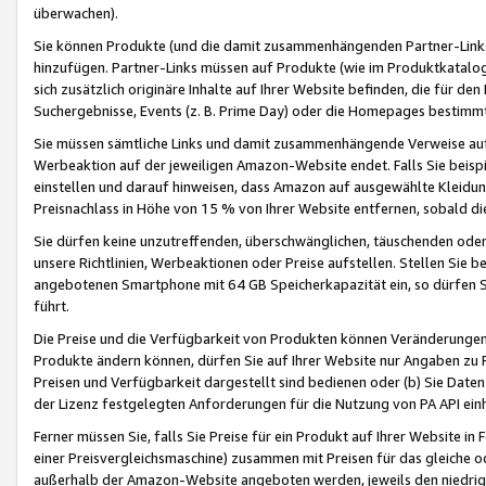
überwachen).
Sie können Produkte (und die damit zusammenhängenden Partner-Links)
hinzufügen. Partner-Links müssen auf Produkte (wie im Produktkatalog de
sich zusätzlich originäre Inhalte auf Ihrer Website befinden, die für 
Suchergebnisse, Events (z. B. Prime Day) oder die Homepages bestimmte
Sie müssen sämtliche Links und damit zusammenhängende Verweise auf z
Werbeaktion auf der jeweiligen Amazon-Website endet. Falls Sie beisp
einstellen und darauf hinweisen, dass Amazon auf ausgewählte Kleidun
Preisnachlass in Höhe von 15 % von Ihrer Website entfernen, sobald di
Sie dürfen keine unzutreffenden, überschwänglichen, täuschenden od
unsere Richtlinien, Werbeaktionen oder Preise aufstellen. Stellen Sie 
angebotenen Smartphone mit 64 GB Speicherkapazität ein, so dürfen S
führt.
Die Preise und die Verfügbarkeit von Produkten können Veränderungen 
Produkte ändern können, dürfen Sie auf Ihrer Website nur Angaben zu P
Preisen und Verfügbarkeit dargestellt sind bedienen oder (b) Sie Daten
der Lizenz festgelegten Anforderungen für die Nutzung von PA API einh
Ferner müssen Sie, falls Sie Preise für ein Produkt auf Ihrer Website in 
einer Preisvergleichsmaschine) zusammen mit Preisen für das gleiche o
außerhalb der Amazon-Website angeboten werden, jeweils den niedrigst