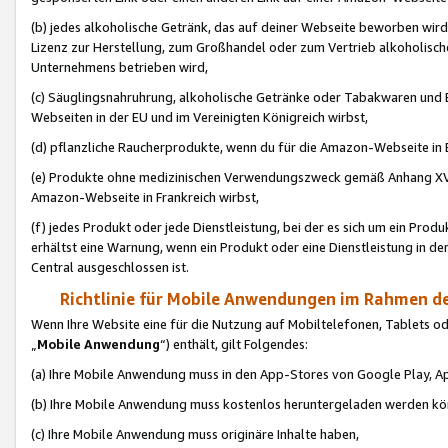
(b) jedes alkoholische Getränk, das auf deiner Webseite beworben wird
Lizenz zur Herstellung, zum Großhandel oder zum Vertrieb alkoholisch
Unternehmens betrieben wird,
(c) Säuglingsnahruhrung, alkoholische Getränke oder Tabakwaren und E
Webseiten in der EU und im Vereinigten Königreich wirbst,
(d) pflanzliche Raucherprodukte, wenn du für die Amazon-Webseite in B
(e) Produkte ohne medizinischen Verwendungszweck gemäß Anhang XVI 
Amazon-Webseite in Frankreich wirbst,
(f) jedes Produkt oder jede Dienstleistung, bei der es sich um ein Prod
erhältst eine Warnung, wenn ein Produkt oder eine Dienstleistung in de
Central ausgeschlossen ist.
Richtlinie für Mobile Anwendungen im Rahmen de
Wenn Ihre Website eine für die Nutzung auf Mobiltelefonen, Tablets 
„
Mobile Anwendung
“) enthält, gilt Folgendes:
(a) Ihre Mobile Anwendung muss in den App-Stores von Google Play, A
(b) Ihre Mobile Anwendung muss kostenlos heruntergeladen werden könn
(c) Ihre Mobile Anwendung muss originäre Inhalte haben,