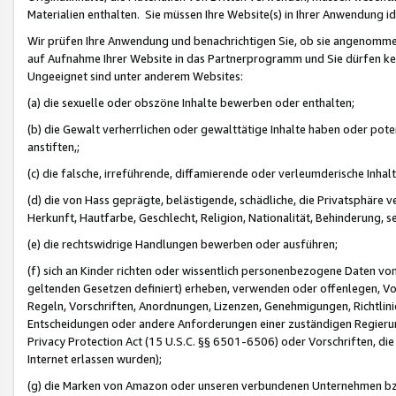
Materialien enthalten. Sie müssen Ihre Website(s) in Ihrer Anwendung ide
Wir prüfen Ihre Anwendung und benachrichtigen Sie, ob sie angenommen
auf Aufnahme Ihrer Website in das Partnerprogramm und Sie dürfen kei
Ungeeignet sind unter anderem Websites:
(a) die sexuelle oder obszöne Inhalte bewerben oder enthalten;
(b) die Gewalt verherrlichen oder gewalttätige Inhalte haben oder pot
anstiften,;
(c) die falsche, irreführende, diffamierende oder verleumderische Inha
(d) die von Hass geprägte, belästigende, schädliche, die Privatsphäre v
Herkunft, Hautfarbe, Geschlecht, Religion, Nationalität, Behinderung, 
(e) die rechtswidrige Handlungen bewerben oder ausführen;
(f) sich an Kinder richten oder wissentlich personenbezogene Daten vo
geltenden Gesetzen definiert) erheben, verwenden oder offenlegen, Vo
Regeln, Vorschriften, Anordnungen, Lizenzen, Genehmigungen, Richtlini
Entscheidungen oder andere Anforderungen einer zuständigen Regierung
Privacy Protection Act (15 U.S.C. §§ 6501-6506) oder Vorschriften, di
Internet erlassen wurden);
(g) die Marken von Amazon oder unseren verbundenen Unternehmen b