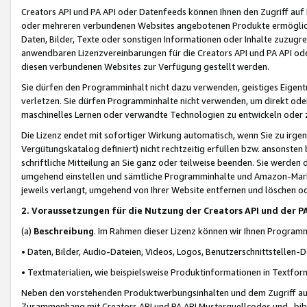
Creators API und PA API oder Datenfeeds können Ihnen den Zugriff auf D
oder mehreren verbundenen Websites angebotenen Produkte ermögliche
Daten, Bilder, Texte oder sonstigen Informationen oder Inhalte zuzugre
anwendbaren Lizenzvereinbarungen für die Creators API und PA API od
diesen verbundenen Websites zur Verfügung gestellt werden.
Sie dürfen den Programminhalt nicht dazu verwenden, geistiges Eigent
verletzen. Sie dürfen Programminhalte nicht verwenden, um direkt ode
maschinelles Lernen oder verwandte Technologien zu entwickeln oder zu
Die Lizenz endet mit sofortiger Wirkung automatisch, wenn Sie zu irg
Vergütungskatalog definiert) nicht rechtzeitig erfüllen bzw. ansonsten
schriftliche Mitteilung an Sie ganz oder teilweise beenden. Sie werden
umgehend einstellen und sämtliche Programminhalte und Amazon-Marke
jeweils verlangt, umgehend von Ihrer Website entfernen und löschen od
2. Voraussetzungen für die Nutzung der Creators API und der P
(a)
Beschreibung
. Im Rahmen dieser Lizenz können wir Ihnen Programmi
• Daten, Bilder, Audio-Dateien, Videos, Logos, Benutzerschnittstellen-
• Textmaterialien, wie beispielsweise Produktinformationen in Textfor
Neben den vorstehenden Produktwerbungsinhalten und dem Zugriff auf 
Zusammenhang mit Creators API und PA API Musterquellcodes und -bibli