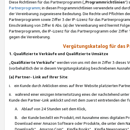
Diese Richtlinien für das Partnerprogramm („
Programmrichtlinien
“)
Partnerprogramm
; in diesen Programmrichtlinien verwendete und durch
der Vereinbarung zugewiesene Bedeutung. Die Rechte und Pflichten de
Partnerprogramm sowie Ziffer 3 der IP-Lizenz für das Partnerprogram
Einschränkung von Ziffer 6 Abs. (a) der Vereinbarung wird hiermit Fol
Partnerprogramm, die IP-Lizenz für das Partnerprogramm oder Ziffer 1
gegen die Vereinbarung.
Vergütungskatalog für das 
1. Qualifizierte Verkäufe und Qualifizierte Umsätze
„
Qualifizierte Verkäufe
“ werden von uns mit den in Ziffer 3 diese
(vorbehaltlich der in diesem Vergütungskatalog beschriebenen Ausnah
(a) Partner- Link auf Ihrer Site
:
i. ein Kunde durch Anklicken eines auf Ihrer Website platzierten Part
ii. während einer einzigen Internetsitzung eines der nachstehend unter (i)
Kunde den Partner-Link anklickt und mit dem zuerst eintretenden der f
A. Ablauf von 24 Stunden seit dem Klick,
B. der Kunde bestellt ein Produkt, mit Ausnahme eines digitalen P
Download einer Amazon Software oder Produkte, die unter dem N
Downloads“, „Amazon Coin“, „Kindle Books“, „Kindle Newspapers“, „