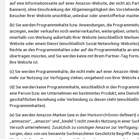
auf eine Informationsseite auf einer Amazon-Website, der nicht als Part
Bannern); ohne Einschränkung der Allgemeingültigkeit des Vorstehende
Besucher Ihrer Website unsichtbar, unlesbar oder unentzifferbar mache
(b) Sie werden Programminhalte bzw. Anwendungen, die Programminhalt
anzeigen, weder verkaufen noch weiterverkaufen, weitergeben, unterli
innerhalb von Werbung außerhalb Ihrer Website (einschließlich Werbun
Website oder einem Dienst (einschließlich Social Networking-Website
Rechte an den Programminhalten oder auf die Programminhalte an eine a
übertragen müssten, und Sie werden keine mit Ihrem Partner-Tag formati
Ihre Website ist.
(c) Sie werden Programminhalte, die nicht mehr auf einer Amazon-Websit
mehr zur Nutzung zur Verfügung stehen, umgehend von Ihrer Website e
(d) Sie werden keine Programminhalte, einschließlich in den Programmin
eine Person bzw. ein Unternehmen ein bestimmtes Produkt, eine Dienstle
geschäftlichen Beziehung oder Verbindung zu diesen steht (einschließli
Programminhalten).
(e) Sie werden Amazon-Marken (wie in den
Markenrichtlinien
definiert) 
„ammazon“, „amaozn“ und „kindel“) nicht zwecks Nutzung in einer Suc
Versuch unternehmen). Zusätzlich zu sonstigen Amazon zur Verfügung 
sorgen, dass von uns benannte Suchmaschinen Geschützte Begriffe (wie 