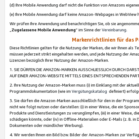
(d) Ihre Mobile Anwendung darf nicht die Funktion von Amazons eige
(e) Ihre Mobile Anwendung darf keine Amazon-Webpages in WebView 
Wir prüfen Ihre Anwendung und benachrichtigen Sie, ob sie angenomm
„
Zugelassene Mobile Anwendung
“ im Sinne der
Vereinbarung
.
Markenrichtlinien für das 
Diese Richtlinien gelten für die Nutzung der Marken, die wir Ihnen als 
müssen jederzeit strikt eingehalten werden, und jede Nutzung der Ama
Lizenzen bezüglich Ihrer Nutzung der Amazon-Marken.
1. SIE DÜRFEN DIE AMAZON-MARKEN AUSSCHLIESSLICH DURCH DARS
AUF EINER AMAZON-WEBSITE MITTELS EINES ENTSPRECHENDEN PART
2. Ihre Nutzung der Amazon-Marken muss (i) im Einklang mit der aktuells
Programmdokumentation (wie im
Vergütungskatalog
definiert) erfolg
3. Sie dürfen die Amazon-Marken ausschließlich für den in der Progr
nicht wie folgt nutzen oder darstellen: (i) in einer Weise, die ein Spo
Produkte und Dienstleistungen zu verunglimpfen, (iii) in einer Weise
schädigen könnte, oder (iv) in Offline-Materialien oder E-Mails (z. B.
Dokumenten oder mündlicher Werbung).
4. Wir werden Ihnen ein Bild bzw. Bilder der Amazon-Marken zur Verfüg