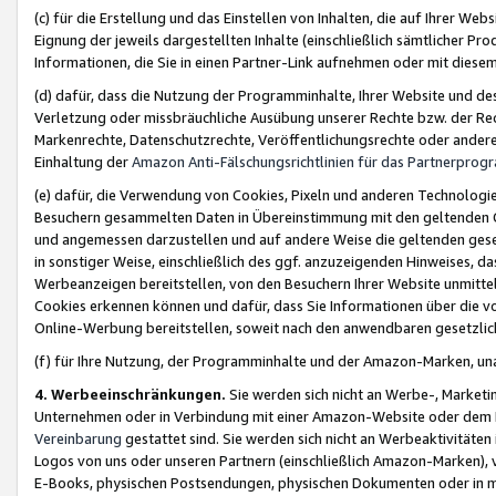
(c) für die Erstellung und das Einstellen von Inhalten, die auf Ihrer We
Eignung der jeweils dargestellten Inhalte (einschließlich sämtlicher 
Informationen, die Sie in einen Partner-Link aufnehmen oder mit diese
(d) dafür, dass die Nutzung der Programminhalte, Ihrer Website und des 
Verletzung oder missbräuchliche Ausübung unserer Rechte bzw. der Recht
Markenrechte, Datenschutzrechte, Veröffentlichungsrechte oder anderer
Einhaltung der
Amazon Anti-Fälschungsrichtlinien für das Partnerpro
(e) dafür, die Verwendung von Cookies, Pixeln und anderen Technologien
Besuchern gesammelten Daten in Übereinstimmung mit den geltenden Ge
und angemessen darzustellen und auf andere Weise die geltenden geset
in sonstiger Weise, einschließlich des ggf. anzuzeigenden Hinweises, d
Werbeanzeigen bereitstellen, von den Besuchern Ihrer Website unmitte
Cookies erkennen können und dafür, dass Sie Informationen über die v
Online-Werbung bereitstellen, soweit nach den anwendbaren gesetzlic
(f) für Ihre Nutzung, der Programminhalte und der Amazon-Marken, u
4. Werbeeinschränkungen.
Sie werden sich nicht an Werbe-, Market
Unternehmen oder in Verbindung mit einer Amazon-Website oder dem Pa
Vereinbarung
gestattet sind. Sie werden sich nicht an Werbeaktivitäten
Logos von uns oder unseren Partnern (einschließlich Amazon-Marken), 
E-Books, physischen Postsendungen, physischen Dokumenten oder in 