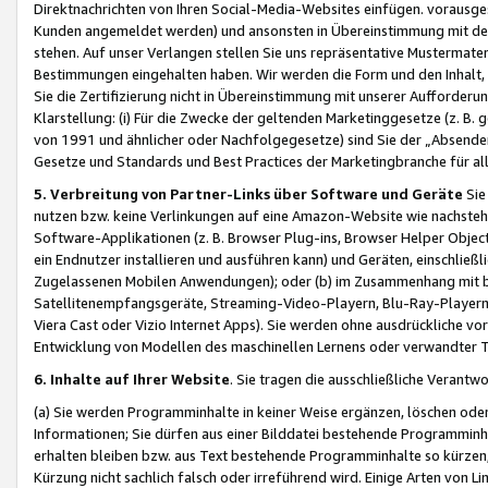
Direktnachrichten von Ihren Social-Media-Websites einfügen. vorausg
Kunden angemeldet werden) und ansonsten in Übereinstimmung mit der
stehen. Auf unser Verlangen stellen Sie uns repräsentative Mustermater
Bestimmungen eingehalten haben. Wir werden die Form und den Inhalt, di
Sie die Zertifizierung nicht in Übereinstimmung mit unserer Aufforderu
Klarstellung: (i) Für die Zwecke der geltenden Marketinggesetze (z. 
von 1991 und ähnlicher oder Nachfolgegesetze) sind Sie der „Absender“ j
Gesetze und Standards und Best Practices der Marketingbranche für 
5. Verbreitung von Partner-Links über Software und Geräte
Sie
nutzen bzw. keine Verlinkungen auf eine Amazon-Website wie nachsteh
Software-Applikationen (z. B. Browser Plug-ins, Browser Helper Objec
ein Endnutzer installieren und ausführen kann) und Geräten, einschlie
Zugelassenen Mobilen Anwendungen); oder (b) im Zusammenhang mit bzw.
Satellitenempfangsgeräte, Streaming-Video-Playern, Blu-Ray-Playern 
Viera Cast oder Vizio Internet Apps). Sie werden ohne ausdrückliche v
Entwicklung von Modellen des maschinellen Lernens oder verwandter 
6. Inhalte auf Ihrer Website
. Sie tragen die ausschließliche Verantwo
(a) Sie werden Programminhalte in keiner Weise ergänzen, löschen oder
Informationen; Sie dürfen aus einer Bilddatei bestehende Programminhal
erhalten bleiben bzw. aus Text bestehende Programminhalte so kürzen, 
Kürzung nicht sachlich falsch oder irreführend wird. Einige Arten von L