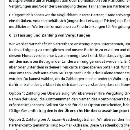
(beispielsweise durch Manipulation oder Kombination von Attributions-
Vergütungen und/oder der Beendigung deiner Teilnahme am Partnerp
Gelegentlich können wir die Möglichkeit unserer Partner, Standardv
einschränken. Amazon behält sich (ungeachtet etwaiger Fristen) das Re
modifizieren. Weitere Informationen zu Einschränkungen für Vergütung
6. Erfassung und Zahlung von Vergütungen
Wir werden wirtschaftlich vertretbare Anstrengungen unternehmen, um 
Nachverfolgung zu ermöglichen und unsere Berichte zu erstellen und di
diesem Monat verdient hast, zusammengefasst sind. Standardvergütung
auf den nächsten Betrag in der Landeswährung gerundet werden (z. B. C
über oder unter dem in deiner Preiskarte angegebenen Satz liegt. Wir
eine Amazon-Webseite etwa 60 Tage nach Ende jedes Kalendermonats, i
wurden. Du kannst wählen, ob du Zahlungen in einer anderen Währung
dafür entscheidest, erklärst du dich damit einverstanden, dass die K
Option 1: Zahlung per Überweisung.
Wir überweisen Ihre Vergütung dir
Namen der Bank, die Kontonummer, den Namen des Kontoinhabers bzw. a
erforderlich) nennen. Sollten Sie sich für diese Option entscheiden, be
fällige Gesamtbetrag den in der
Übersicht Mindestauszahlungsbet
Option 2: Zahlung per Amazon-Geschenkgutschein.
Wir übersenden Ihne
Partnerkonto genannte Haupt-E-Mail-Adresse. Diese Geschenkgutschei