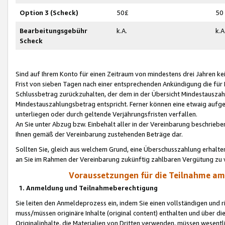
Option 3 (Scheck)
50£
50
Bearbeitungsgebühr
k.A.
k.A
Scheck
Sind auf Ihrem Konto für einen Zeitraum von mindestens drei Jahren kein
Frist von sieben Tagen nach einer entsprechenden Ankündigung die für
Schlussbetrag zurückzuhalten, der dem in der Übersicht Mindestausz
Mindestauszahlungsbetrag entspricht. Ferner können eine etwaig aufg
unterliegen oder durch geltende Verjährungsfristen verfallen.
An Sie unter Abzug bzw. Einbehalt aller in der Vereinbarung beschrieb
Ihnen gemäß der Vereinbarung zustehenden Beträge dar.
Sollten Sie, gleich aus welchem Grund, eine Überschusszahlung erhalte
an Sie im Rahmen der Vereinbarung zukünftig zahlbaren Vergütung zu 
Voraussetzungen für die Teilnahme a
1. Anmeldung und Teilnahmeberechtigung
Sie leiten den Anmeldeprozess ein, indem Sie einen vollständigen und 
muss/müssen originäre Inhalte (original content) enthalten und über d
Originalinhalte, die Materialien von Dritten verwenden, müssen wese