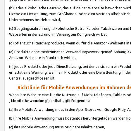
(b) jedes alkoholische Getränk, das auf deiner Webseite beworben wird
Lizenz zur Herstellung, zum Großhandel oder zum Vertrieb alkoholisch
Unternehmens betrieben wird,
(c) Säuglingsnahruhrung, alkoholische Getränke oder Tabakwaren und E
Webseiten in der EU und im Vereinigten Königreich wirbst,
(d) pflanzliche Raucherprodukte, wenn du für die Amazon-Webseite in B
(e) Produkte ohne medizinischen Verwendungszweck gemäß Anhang XVI 
Amazon-Webseite in Frankreich wirbst,
(f) jedes Produkt oder jede Dienstleistung, bei der es sich um ein Prod
erhältst eine Warnung, wenn ein Produkt oder eine Dienstleistung in de
Central ausgeschlossen ist.
Richtlinie für Mobile Anwendungen im Rahmen de
Wenn Ihre Website eine für die Nutzung auf Mobiltelefonen, Tablets 
„
Mobile Anwendung
“) enthält, gilt Folgendes:
(a) Ihre Mobile Anwendung muss in den App-Stores von Google Play, A
(b) Ihre Mobile Anwendung muss kostenlos heruntergeladen werden könn
(c) Ihre Mobile Anwendung muss originäre Inhalte haben,