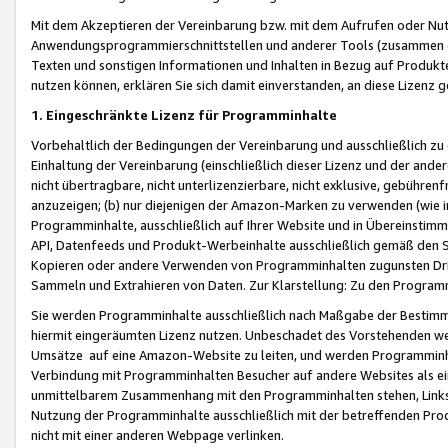
Mit dem Akzeptieren der Vereinbarung bzw. mit dem Aufrufen oder Nutz
Anwendungsprogrammierschnittstellen und anderer Tools (zusammen die
Texten und sonstigen Informationen und Inhalten in Bezug auf Produkte
nutzen können, erklären Sie sich damit einverstanden, an diese Lizenz 
1. Eingeschränkte Lizenz für Programminhalte
Vorbehaltlich der Bedingungen der Vereinbarung und ausschließlich z
Einhaltung der Vereinbarung (einschließlich dieser Lizenz und der ande
nicht übertragbare, nicht unterlizenzierbare, nicht exklusive, gebühren
anzuzeigen; (b) nur diejenigen der Amazon-Marken zu verwenden (wie in 
Programminhalte, ausschließlich auf Ihrer Website und in Übereinstimmu
API, Datenfeeds und Produkt-Werbeinhalte ausschließlich gemäß den Spe
Kopieren oder andere Verwenden von Programminhalten zugunsten Dri
Sammeln und Extrahieren von Daten. Zur Klarstellung: Zu den Program
Sie werden Programminhalte ausschließlich nach Maßgabe der Besti
hiermit eingeräumten Lizenz nutzen. Unbeschadet des Vorstehenden we
Umsätze auf eine Amazon-Website zu leiten, und werden Programminhal
Verbindung mit Programminhalten Besucher auf andere Websites als ein
unmittelbarem Zusammenhang mit den Programminhalten stehen, Links z
Nutzung der Programminhalte ausschließlich mit der betreffenden Pr
nicht mit einer anderen Webpage verlinken.