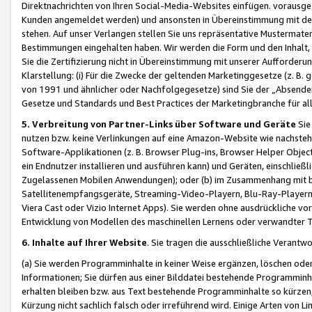
Direktnachrichten von Ihren Social-Media-Websites einfügen. vorausg
Kunden angemeldet werden) und ansonsten in Übereinstimmung mit der
stehen. Auf unser Verlangen stellen Sie uns repräsentative Mustermater
Bestimmungen eingehalten haben. Wir werden die Form und den Inhalt, di
Sie die Zertifizierung nicht in Übereinstimmung mit unserer Aufforderu
Klarstellung: (i) Für die Zwecke der geltenden Marketinggesetze (z. 
von 1991 und ähnlicher oder Nachfolgegesetze) sind Sie der „Absender“ j
Gesetze und Standards und Best Practices der Marketingbranche für 
5. Verbreitung von Partner-Links über Software und Geräte
Sie
nutzen bzw. keine Verlinkungen auf eine Amazon-Website wie nachsteh
Software-Applikationen (z. B. Browser Plug-ins, Browser Helper Objec
ein Endnutzer installieren und ausführen kann) und Geräten, einschlie
Zugelassenen Mobilen Anwendungen); oder (b) im Zusammenhang mit bzw.
Satellitenempfangsgeräte, Streaming-Video-Playern, Blu-Ray-Playern 
Viera Cast oder Vizio Internet Apps). Sie werden ohne ausdrückliche v
Entwicklung von Modellen des maschinellen Lernens oder verwandter 
6. Inhalte auf Ihrer Website
. Sie tragen die ausschließliche Verantwo
(a) Sie werden Programminhalte in keiner Weise ergänzen, löschen oder
Informationen; Sie dürfen aus einer Bilddatei bestehende Programminhal
erhalten bleiben bzw. aus Text bestehende Programminhalte so kürzen, 
Kürzung nicht sachlich falsch oder irreführend wird. Einige Arten von L