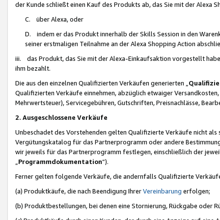
der Kunde schließt einen Kauf des Produkts ab, das Sie mit der Alexa 
C. über Alexa, oder
D. indem er das Produkt innerhalb der Skills Session in den Waren
seiner erstmaligen Teilnahme an der Alexa Shopping Action abschlie
iii. das Produkt, das Sie mit der Alexa-Einkaufsaktion vorgestellt ha
ihm bezahlt.
Die aus den einzelnen Qualifizierten Verkäufen generierten „
Qualifizi
Qualifizierten Verkäufe einnehmen, abzüglich etwaiger Versandkosten
Mehrwertsteuer), Servicegebühren, Gutschriften, Preisnachlässe, Bear
2. Ausgeschlossene Verkäufe
Unbeschadet des Vorstehenden gelten Qualifizierte Verkäufe nicht als
Vergütungskatalog für das Partnerprogramm oder andere Bestimmungen,
wir jeweils für das Partnerprogramm festlegen, einschließlich der jewe
„
Programmdokumentation
“).
Ferner gelten folgende Verkäufe, die andernfalls Qualifizierte Verkä
(a) Produktkäufe, die nach Beendigung Ihrer
Vereinbarung
erfolgen;
(b) Produktbestellungen, bei denen eine Stornierung, Rückgabe oder R