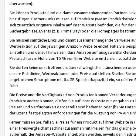
überwachen).
Sie können Produkte (und die damit zusammenhängenden Partner-Links)
hinzufügen. Partner-Links müssen auf Produkte (wie im Produktkatalog de
sich zusätzlich originäre Inhalte auf Ihrer Website befinden, die für 
Suchergebnisse, Events (z. B. Prime Day) oder die Homepages bestimmte
Sie müssen sämtliche Links und damit zusammenhängende Verweise auf z
Werbeaktion auf der jeweiligen Amazon-Website endet. Falls Sie beisp
einstellen und darauf hinweisen, dass Amazon auf ausgewählte Kleidun
Preisnachlass in Höhe von 15 % von Ihrer Website entfernen, sobald di
Sie dürfen keine unzutreffenden, überschwänglichen, täuschenden od
unsere Richtlinien, Werbeaktionen oder Preise aufstellen. Stellen Sie 
angebotenen Smartphone mit 64 GB Speicherkapazität ein, so dürfen S
führt.
Die Preise und die Verfügbarkeit von Produkten können Veränderungen 
Produkte ändern können, dürfen Sie auf Ihrer Website nur Angaben zu P
Preisen und Verfügbarkeit dargestellt sind bedienen oder (b) Sie Daten
der Lizenz festgelegten Anforderungen für die Nutzung von PA API einh
Ferner müssen Sie, falls Sie Preise für ein Produkt auf Ihrer Website in 
einer Preisvergleichsmaschine) zusammen mit Preisen für das gleiche o
außerhalb der Amazon-Website angeboten werden, jeweils den niedrigst