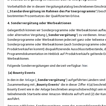
Vorbehaltlich der in diesem Vergütungskatalog beschriebenen Einschr
(„
Standardvergütung im Rahmen des Partnerprogramms
“) besc
bestimmten Prozentsatzes der Qualifizierten Erlöse.
4. Sondervergütung oder Werbeaktionen
Gelegentlich können wir Sonderprogramme oder Werbeaktionen auflegen,
oder alternative Vergütung („
Sondervergütung
”) zu verdienen. Amazo
Sonderprogramme oder Werbeaktionen jederzeit ganz oder teilweise einz
Sonderprogramme oder Werbeaktionen (auch Sonderprogramme oder We
Produktverkäufen kommt) disqualifizierende Ausschlusstatbestände, di
Programmdokumentation im Hinblick auf Produktverkäufe geltende E
Werbeaktionen.
Folgende Sondervergütungen sind derzeit verfügbar:
hier
.
(a) Bounty Events
In den in der
Anlage
(„
Sondervergütung
“) aufgeführten Ländern sind
Zusammenhang mit „
Bounty Events
“ die in dieser Ziffer 4 (a) besch
Bounty Event wie in der Anlage beschrieben anspruchsberechtigt sein mu
teilnehmende Startseite einer Amazon-Website aufruft und (2) der Kun
ausführt.
Amazon zahlt keine Sondervergütung, wenn das zugrundeliegende Boun