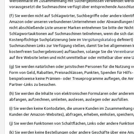
Werbeinhalte im Zusammenhang mit Suchergebnissen verwendet werden,
vorausgesetzt die Suchmaschine verfügt über entsprechende Ausschlu
(f) Sie werden nicht auf Schlagwörter, Suchbegriffe oder andere Ident
Amazon oder unseren verbundenen Unternehmen oder Abwandlungen bzw
nicht abschließende Liste unserer Marken entnehmen Sie bitte der Nich
Schlagwortauktionen auf Suchmaschinen teilnehmen, wenn die sich da
Kostenpflichtige Suchplatzierung (wie im
Vergütungskatalog
definiert
Suchmaschinen Links zur Verfügung stellen, damit Sie bei allgemeinen I
kostenfreien Suchergebnissen) auftauchen, solange Sie die
Vereinbaru
auf Ihre Website leiten und nicht unmittelbar oder mittelbar über eine
(g) Sie werden natürlichen oder juristischen Personen für die Nutzung 
Form von Geld, Rabatten, Preisnachlässen, Punkten, Spenden für Hilfs
beispielsweise keine Prämien- oder Treueprogramme auflegen, die Anrei
Partner-Links zu besuchen.
(h) Sie werden die Inhalte von elektronischen Formularen oder anderem M
abfangen, aufzeichnen, umleiten, auslesen, auslegen oder ausfüllen.
(i) Sie werden keine Kontodaten, die unsere Kunden im Zusammenhang 
Kunden der Amazon-Websites), abfragen, erheben, einholen, speichern,
(j) Sie werden Funktionen von Schaltflächen, Links oder andere Funkti
(k) Sie werden keine Bestellungen oder andere Geschäfte über eine Ama