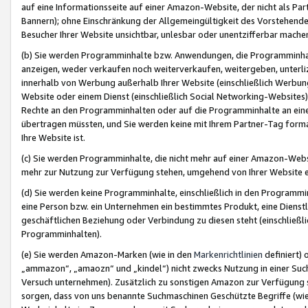
auf eine Informationsseite auf einer Amazon-Website, der nicht als Part
Bannern); ohne Einschränkung der Allgemeingültigkeit des Vorstehende
Besucher Ihrer Website unsichtbar, unlesbar oder unentzifferbar mache
(b) Sie werden Programminhalte bzw. Anwendungen, die Programminhalt
anzeigen, weder verkaufen noch weiterverkaufen, weitergeben, unterli
innerhalb von Werbung außerhalb Ihrer Website (einschließlich Werbun
Website oder einem Dienst (einschließlich Social Networking-Website
Rechte an den Programminhalten oder auf die Programminhalte an eine a
übertragen müssten, und Sie werden keine mit Ihrem Partner-Tag formati
Ihre Website ist.
(c) Sie werden Programminhalte, die nicht mehr auf einer Amazon-Websit
mehr zur Nutzung zur Verfügung stehen, umgehend von Ihrer Website e
(d) Sie werden keine Programminhalte, einschließlich in den Programmin
eine Person bzw. ein Unternehmen ein bestimmtes Produkt, eine Dienstle
geschäftlichen Beziehung oder Verbindung zu diesen steht (einschließli
Programminhalten).
(e) Sie werden Amazon-Marken (wie in den
Markenrichtlinien
definiert) 
„ammazon“, „amaozn“ und „kindel“) nicht zwecks Nutzung in einer Suc
Versuch unternehmen). Zusätzlich zu sonstigen Amazon zur Verfügung 
sorgen, dass von uns benannte Suchmaschinen Geschützte Begriffe (wie 