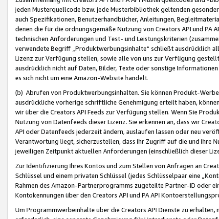
jeden Musterquellcode bzw. jede Musterbibliothek geltenden gesonder
auch Spezifikationen, Benutzerhandbücher, Anleitungen, Begleitmaterial
denen die für die ordnungsgemäße Nutzung von Creators API und PA A
technischen Anforderungen und Test- und Leistungskriterien (zusammen
verwendete Begriff „Produktwerbungsinhalte“ schließt ausdrücklich al
Lizenz zur Verfügung stellen, sowie alle von uns zur Verfügung gestel
ausdrücklich nicht auf Daten, Bilder, Texte oder sonstige Informatione
es sich nicht um eine Amazon-Website handelt.
(b) Abrufen von Produktwerbungsinhalten. Sie können Produkt-Werbein
ausdrückliche vorherige schriftliche Genehmigung erteilt haben, könn
wir über die Creators API Feeds zur Verfügung stellen. Wenn Sie Produk
Nutzung von Datenfeeds dieser Lizenz. Sie erkennen an, dass wir Creat
API oder Datenfeeds jederzeit ändern, auslaufen lassen oder neu veröffe
Verantwortung liegt, sicherzustellen, dass Ihr Zugriff auf die und Ihr
jeweiligen Zeitpunkt aktuellen Anforderungen (einschließlich dieser Liz
Zur Identifizierung Ihres Kontos und zum Stellen von Anfragen an Crea
Schlüssel und einem privaten Schlüssel (jedes Schlüsselpaar eine „Kon
Rahmen des Amazon-Partnerprogramms zugeteilte Partner-ID oder ein
Kontokennungen über den Creators API und PA API Kontoerstellungspro
Um Programmwerbeinhalte über die Creators API Dienste zu erhalten, m