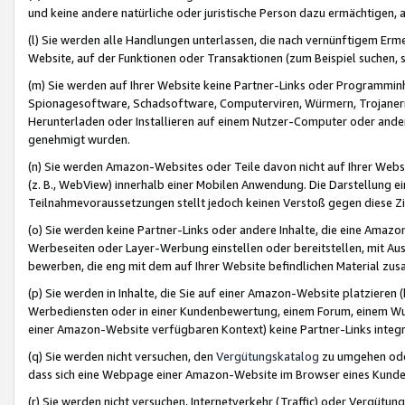
und keine andere natürliche oder juristische Person dazu ermächtigen, a
(l) Sie werden alle Handlungen unterlassen, die nach vernünftigem Erme
Website, auf der Funktionen oder Transaktionen (zum Beispiel suchen, s
(m) Sie werden auf Ihrer Website keine Partner-Links oder Programmin
Spionagesoftware, Schadsoftware, Computerviren, Würmern, Trojaner
Herunterladen oder Installieren auf einem Nutzer-Computer oder ande
genehmigt wurden.
(n) Sie werden Amazon-Websites oder Teile davon nicht auf Ihrer Websi
(z. B., WebView) innerhalb einer Mobilen Anwendung. Die Darstellung ein
Teilnahmevoraussetzungen stellt jedoch keinen Verstoß gegen diese Zif
(o) Sie werden keine Partner-Links oder andere Inhalte, die eine Am
Werbeseiten oder Layer-Werbung einstellen oder bereitstellen, mit Au
bewerben, die eng mit dem auf Ihrer Website befindlichen Material z
(p) Sie werden in Inhalte, die Sie auf einer Amazon-Website platzier
Werbediensten oder in einer Kundenbewertung, einem Forum, einem Wun
einer Amazon-Website verfügbaren Kontext) keine Partner-Links integr
(q) Sie werden nicht versuchen, den
Vergütungskatalog
zu umgehen oder
dass sich eine Webpage einer Amazon-Website im Browser eines Kunden 
(r) Sie werden nicht versuchen, Internetverkehr (Traffic) oder Vergü