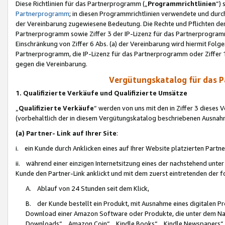
Diese Richtlinien für das Partnerprogramm („
Programmrichtlinien
“)
Partnerprogramm
; in diesen Programmrichtlinien verwendete und durch
der Vereinbarung zugewiesene Bedeutung. Die Rechte und Pflichten de
Partnerprogramm sowie Ziffer 3 der IP-Lizenz für das Partnerprogram
Einschränkung von Ziffer 6 Abs. (a) der Vereinbarung wird hiermit Fol
Partnerprogramm, die IP-Lizenz für das Partnerprogramm oder Ziffer 1
gegen die Vereinbarung.
Vergütungskatalog für das 
1. Qualifizierte Verkäufe und Qualifizierte Umsätze
„
Qualifizierte Verkäufe
“ werden von uns mit den in Ziffer 3 diese
(vorbehaltlich der in diesem Vergütungskatalog beschriebenen Ausnah
(a) Partner- Link auf Ihrer Site
:
i. ein Kunde durch Anklicken eines auf Ihrer Website platzierten Part
ii. während einer einzigen Internetsitzung eines der nachstehend unter (i)
Kunde den Partner-Link anklickt und mit dem zuerst eintretenden der f
A. Ablauf von 24 Stunden seit dem Klick,
B. der Kunde bestellt ein Produkt, mit Ausnahme eines digitalen P
Download einer Amazon Software oder Produkte, die unter dem N
Downloads“, „Amazon Coin“, „Kindle Books“, „Kindle Newspapers“, „