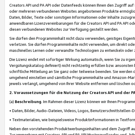
Creators API und PA API oder Datenfeeds können Ihnen den Zugriff auf D
oder mehreren verbundenen Websites angebotenen Produkte ermögliche
Daten, Bilder, Texte oder sonstigen Informationen oder Inhalte zuzugre
anwendbaren Lizenzvereinbarungen für die Creators API und PA API od
diesen verbundenen Websites zur Verfügung gestellt werden.
Sie dürfen den Programminhalt nicht dazu verwenden, geistiges Eigent
verletzen. Sie dürfen Programminhalte nicht verwenden, um direkt ode
maschinelles Lernen oder verwandte Technologien zu entwickeln oder zu
Die Lizenz endet mit sofortiger Wirkung automatisch, wenn Sie zu irg
Vergütungskatalog definiert) nicht rechtzeitig erfüllen bzw. ansonsten
schriftliche Mitteilung an Sie ganz oder teilweise beenden. Sie werden
umgehend einstellen und sämtliche Programminhalte und Amazon-Marke
jeweils verlangt, umgehend von Ihrer Website entfernen und löschen od
2. Voraussetzungen für die Nutzung der Creators API und der P
(a)
Beschreibung
. Im Rahmen dieser Lizenz können wir Ihnen Programmi
• Daten, Bilder, Audio-Dateien, Videos, Logos, Benutzerschnittstellen-
• Textmaterialien, wie beispielsweise Produktinformationen in Textfor
Neben den vorstehenden Produktwerbungsinhalten und dem Zugriff auf 
Zusammenhang mit Creators API und PA API Musterquellcodes und -bibli