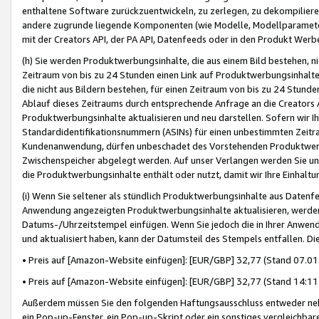
enthaltene Software zurückzuentwickeln, zu zerlegen, zu dekompilier
andere zugrunde liegende Komponenten (wie Modelle, Modellparameter
mit der Creators API, der PA API, Datenfeeds oder in den Produkt Werb
(h) Sie werden Produktwerbungsinhalte, die aus einem Bild bestehen, ni
Zeitraum von bis zu 24 Stunden einen Link auf Produktwerbungsinhalte
die nicht aus Bildern bestehen, für einen Zeitraum von bis zu 24 Stund
Ablauf dieses Zeitraums durch entsprechende Anfrage an die Creators 
Produktwerbungsinhalte aktualisieren und neu darstellen. Sofern wir Ih
Standardidentifikationsnummern (ASINs) für einen unbestimmten Zeitra
Kundenanwendung, dürfen unbeschadet des Vorstehenden Produktwerbu
Zwischenspeicher abgelegt werden. Auf unser Verlangen werden Sie un
die Produktwerbungsinhalte enthält oder nutzt, damit wir Ihre Einhalt
(i) Wenn Sie seltener als stündlich Produktwerbungsinhalte aus Datenfe
Anwendung angezeigten Produktwerbungsinhalte aktualisieren, werden 
Datums-/Uhrzeitstempel einfügen. Wenn Sie jedoch die in Ihrer Anwe
und aktualisiert haben, kann der Datumsteil des Stempels entfallen. Dies
• Preis auf [Amazon-Website einfügen]: [EUR/GBP] 32,77 (Stand 07.01.
• Preis auf [Amazon-Website einfügen]: [EUR/GBP] 32,77 (Stand 14:11 
Außerdem müssen Sie den folgenden Haftungsausschluss entweder neb
ein Pop-up-Fenster, ein Pop-up-Skript oder ein sonstiges vergleichba