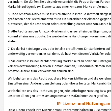
verändern. So dürfen Sie beispielsweise nicht die Proportionen, Farb
Marke hinzufügen bzw. Elemente aus einer Amazon-Marke entfernen.
5. Jede Amazon-Marke muss für sich alleine in ihrer Gesamtheit darge
grafischen oder Textelementen muss ein hinreichender Abstand gegebe
platzieren, der die Lesbarkeit oder Darstellung dieser Amazon-Marke b
6. Alle Rechte an den Amazon-Marken sind unser alleiniges Eigentum, 
kommt alleine uns zugute. Sie werden keine Handlungen vornehmen, 
stehen.
7. Du darfst kein Logo von, oder Inhalte erstellt von,
Drittanbietern au
anderweitig verwenden, es sei denn, du hast von diesem Verkäufer oder
8. Sie dürfen in keiner Rechtsordnung Marken nutzen oder zur Eintragu
keiner Rechtsordnung Marken, Domain-Namen, Subdomain-Namen, Benu
Amazon-Marke zum Verwechseln ähnlich sind.
Wir behalten uns das Recht vor, diese Markenrichtlinien und die gene
Einstellen einer Änderungsmitteilung oder überarbeiteter Markenricht
Wir behalten uns das Recht vor, gegen jede unbefugte Nutzung bzw. jede 
unserem alleinigen Ermessen angemessene Maßnahmen zu ergreifen.
IP-Lizenz- und Nutzungsan
Diese Lizenz regelt Ihre Nutzung von Programminhalten im Zusammen