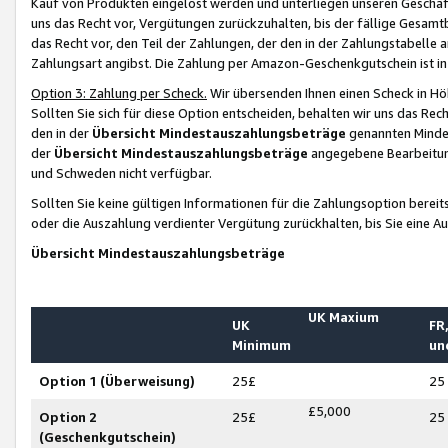
Kauf von Produkten eingelöst werden und unterliegen unseren Geschäf
uns das Recht vor, Vergütungen zurückzuhalten, bis der fällige Gesamt
das Recht vor, den Teil der Zahlungen, der den in der Zahlungstabelle 
Zahlungsart angibst. Die Zahlung per Amazon-Geschenkgutschein ist in
Option 3: Zahlung per Scheck.
Wir übersenden Ihnen einen Scheck in Höh
Sollten Sie sich für diese Option entscheiden, behalten wir uns das Rec
den in der
Übersicht Mindestauszahlungsbeträge
genannten Mindest
der
Übersicht Mindestauszahlungsbeträge
angegebene Bearbeitung
und Schweden nicht verfügbar.
Sollten Sie keine gültigen Informationen für die Zahlungsoption bereit
oder die Auszahlung verdienter Vergütung zurückhalten, bis Sie eine A
Übersicht Mindestauszahlungsbeträge
UK Maxium
UK
FR,
Minimum
un
Option 1 (Überweisung)
25£
25
£5,000
Option 2
25£
25
(Geschenkgutschein)