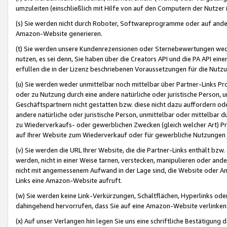
umzuleiten (einschließlich mit Hilfe von auf den Computern der Nutzer i
(s) Sie werden nicht durch Roboter, Softwareprogramme oder auf andere
Amazon-Website generieren.
(t) Sie werden unsere Kundenrezensionen oder Sternebewertungen wed
nutzen, es sei denn, Sie haben über die Creators API und die PA API e
erfüllen die in der Lizenz beschriebenen Voraussetzungen für die Nutzu
(u) Sie werden weder unmittelbar noch mittelbar über Partner-Links P
oder zu Nutzung durch eine andere natürliche oder juristische Person,
Geschäftspartnern nicht gestatten bzw. diese nicht dazu auffordern od
andere natürliche oder juristische Person, unmittelbar oder mittelbar
zu Wiederverkaufs- oder gewerblichen Zwecken (gleich welcher Art) 
auf Ihrer Website zum Wiederverkauf oder für gewerbliche Nutzungen 
(v) Sie werden die URL Ihrer Website, die die Partner-Links enthält b
werden, nicht in einer Weise tarnen, verstecken, manipulieren oder and
nicht mit angemessenem Aufwand in der Lage sind, die Website oder A
Links eine Amazon-Website aufruft.
(w) Sie werden keine Link-Verkürzungen, Schaltflächen, Hyperlinks ode
dahingehend hervorrufen, dass Sie auf eine Amazon-Website verlinken
(x) Auf unser Verlangen hin legen Sie uns eine schriftliche Bestätigung