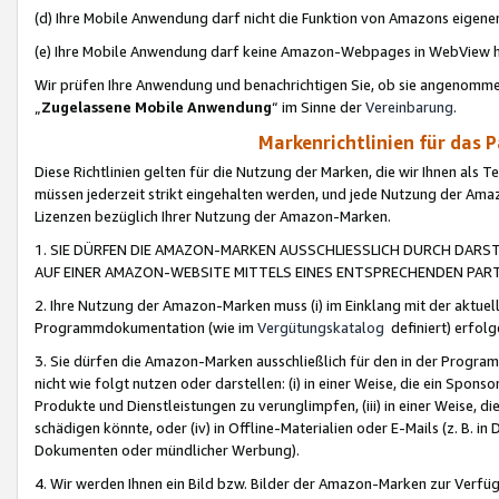
(d) Ihre Mobile Anwendung darf nicht die Funktion von Amazons eige
(e) Ihre Mobile Anwendung darf keine Amazon-Webpages in WebView 
Wir prüfen Ihre Anwendung und benachrichtigen Sie, ob sie angenomm
„
Zugelassene Mobile Anwendung
“ im Sinne der
Vereinbarung
.
Markenrichtlinien für das 
Diese Richtlinien gelten für die Nutzung der Marken, die wir Ihnen als 
müssen jederzeit strikt eingehalten werden, und jede Nutzung der Ama
Lizenzen bezüglich Ihrer Nutzung der Amazon-Marken.
1. SIE DÜRFEN DIE AMAZON-MARKEN AUSSCHLIESSLICH DURCH DARS
AUF EINER AMAZON-WEBSITE MITTELS EINES ENTSPRECHENDEN PART
2. Ihre Nutzung der Amazon-Marken muss (i) im Einklang mit der aktuells
Programmdokumentation (wie im
Vergütungskatalog
definiert) erfolg
3. Sie dürfen die Amazon-Marken ausschließlich für den in der Progr
nicht wie folgt nutzen oder darstellen: (i) in einer Weise, die ein Spo
Produkte und Dienstleistungen zu verunglimpfen, (iii) in einer Weise
schädigen könnte, oder (iv) in Offline-Materialien oder E-Mails (z. B.
Dokumenten oder mündlicher Werbung).
4. Wir werden Ihnen ein Bild bzw. Bilder der Amazon-Marken zur Verfüg