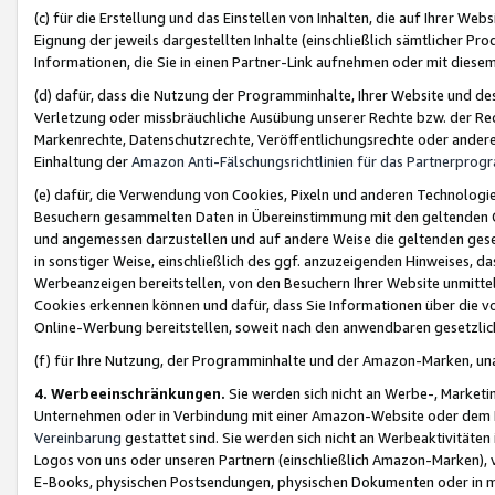
(c) für die Erstellung und das Einstellen von Inhalten, die auf Ihrer We
Eignung der jeweils dargestellten Inhalte (einschließlich sämtlicher 
Informationen, die Sie in einen Partner-Link aufnehmen oder mit diese
(d) dafür, dass die Nutzung der Programminhalte, Ihrer Website und des 
Verletzung oder missbräuchliche Ausübung unserer Rechte bzw. der Recht
Markenrechte, Datenschutzrechte, Veröffentlichungsrechte oder anderer
Einhaltung der
Amazon Anti-Fälschungsrichtlinien für das Partnerpro
(e) dafür, die Verwendung von Cookies, Pixeln und anderen Technologien
Besuchern gesammelten Daten in Übereinstimmung mit den geltenden Ge
und angemessen darzustellen und auf andere Weise die geltenden geset
in sonstiger Weise, einschließlich des ggf. anzuzeigenden Hinweises, d
Werbeanzeigen bereitstellen, von den Besuchern Ihrer Website unmitte
Cookies erkennen können und dafür, dass Sie Informationen über die v
Online-Werbung bereitstellen, soweit nach den anwendbaren gesetzlic
(f) für Ihre Nutzung, der Programminhalte und der Amazon-Marken, u
4. Werbeeinschränkungen.
Sie werden sich nicht an Werbe-, Market
Unternehmen oder in Verbindung mit einer Amazon-Website oder dem Pa
Vereinbarung
gestattet sind. Sie werden sich nicht an Werbeaktivitäten
Logos von uns oder unseren Partnern (einschließlich Amazon-Marken), 
E-Books, physischen Postsendungen, physischen Dokumenten oder in 