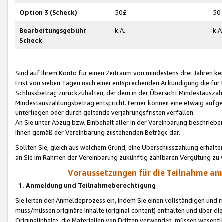
Option 3 (Scheck)
50£
50
Bearbeitungsgebühr
k.A.
k.A
Scheck
Sind auf Ihrem Konto für einen Zeitraum von mindestens drei Jahren kein
Frist von sieben Tagen nach einer entsprechenden Ankündigung die für
Schlussbetrag zurückzuhalten, der dem in der Übersicht Mindestausz
Mindestauszahlungsbetrag entspricht. Ferner können eine etwaig aufg
unterliegen oder durch geltende Verjährungsfristen verfallen.
An Sie unter Abzug bzw. Einbehalt aller in der Vereinbarung beschrieb
Ihnen gemäß der Vereinbarung zustehenden Beträge dar.
Sollten Sie, gleich aus welchem Grund, eine Überschusszahlung erhalte
an Sie im Rahmen der Vereinbarung zukünftig zahlbaren Vergütung zu 
Voraussetzungen für die Teilnahme a
1. Anmeldung und Teilnahmeberechtigung
Sie leiten den Anmeldeprozess ein, indem Sie einen vollständigen und 
muss/müssen originäre Inhalte (original content) enthalten und über d
Originalinhalte, die Materialien von Dritten verwenden, müssen wese