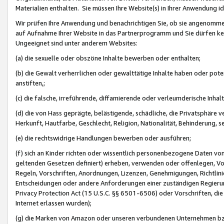
Materialien enthalten. Sie müssen Ihre Website(s) in Ihrer Anwendung ide
Wir prüfen Ihre Anwendung und benachrichtigen Sie, ob sie angenommen
auf Aufnahme Ihrer Website in das Partnerprogramm und Sie dürfen kei
Ungeeignet sind unter anderem Websites:
(a) die sexuelle oder obszöne Inhalte bewerben oder enthalten;
(b) die Gewalt verherrlichen oder gewalttätige Inhalte haben oder pot
anstiften,;
(c) die falsche, irreführende, diffamierende oder verleumderische Inha
(d) die von Hass geprägte, belästigende, schädliche, die Privatsphäre v
Herkunft, Hautfarbe, Geschlecht, Religion, Nationalität, Behinderung, 
(e) die rechtswidrige Handlungen bewerben oder ausführen;
(f) sich an Kinder richten oder wissentlich personenbezogene Daten vo
geltenden Gesetzen definiert) erheben, verwenden oder offenlegen, Vo
Regeln, Vorschriften, Anordnungen, Lizenzen, Genehmigungen, Richtlini
Entscheidungen oder andere Anforderungen einer zuständigen Regierung
Privacy Protection Act (15 U.S.C. §§ 6501-6506) oder Vorschriften, di
Internet erlassen wurden);
(g) die Marken von Amazon oder unseren verbundenen Unternehmen b