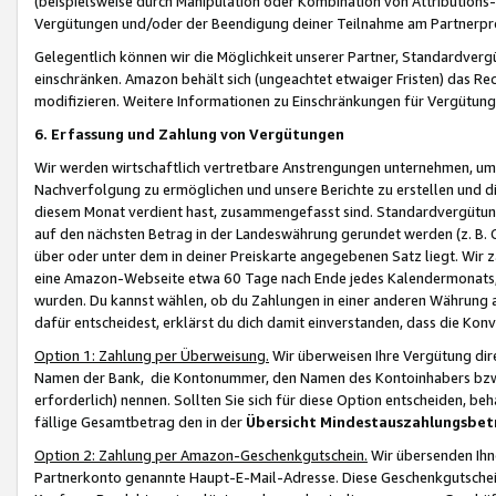
(beispielsweise durch Manipulation oder Kombination von Attributions-
Vergütungen und/oder der Beendigung deiner Teilnahme am Partnerp
Gelegentlich können wir die Möglichkeit unserer Partner, Standardv
einschränken. Amazon behält sich (ungeachtet etwaiger Fristen) das Re
modifizieren. Weitere Informationen zu Einschränkungen für Vergütung
6. Erfassung und Zahlung von Vergütungen
Wir werden wirtschaftlich vertretbare Anstrengungen unternehmen, um 
Nachverfolgung zu ermöglichen und unsere Berichte zu erstellen und di
diesem Monat verdient hast, zusammengefasst sind. Standardvergütung
auf den nächsten Betrag in der Landeswährung gerundet werden (z. B. C
über oder unter dem in deiner Preiskarte angegebenen Satz liegt. Wir
eine Amazon-Webseite etwa 60 Tage nach Ende jedes Kalendermonats, i
wurden. Du kannst wählen, ob du Zahlungen in einer anderen Währung
dafür entscheidest, erklärst du dich damit einverstanden, dass die K
Option 1: Zahlung per Überweisung.
Wir überweisen Ihre Vergütung dir
Namen der Bank, die Kontonummer, den Namen des Kontoinhabers bzw. a
erforderlich) nennen. Sollten Sie sich für diese Option entscheiden, be
fällige Gesamtbetrag den in der
Übersicht Mindestauszahlungsbet
Option 2: Zahlung per Amazon-Geschenkgutschein.
Wir übersenden Ihne
Partnerkonto genannte Haupt-E-Mail-Adresse. Diese Geschenkgutschei