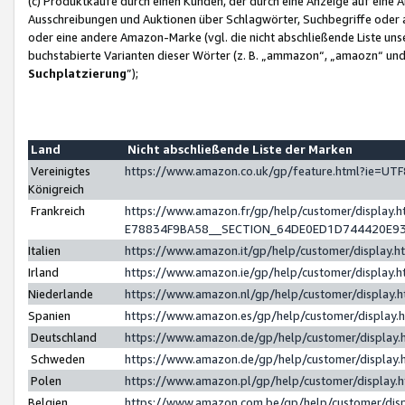
(c) Produktkäufe durch einen Kunden, der durch eine Anzeige auf eine 
Ausschreibungen und Auktionen über Schlagwörter, Suchbegriffe oder 
oder eine andere Amazon-Marke (vgl. die nicht abschließende Liste un
buchstabierte Varianten dieser Wörter (z. B. „ammazon“, „amaozn“ und „
Suchplatzierung
”);
Land
Nicht abschließende Liste der Marken
Vereinigtes
https://www.amazon.co.uk/gp/feature.html?ie=U
Königreich
Frankreich
https://www.amazon.fr/gp/help/customer/displa
E78834F9BA58__SECTION_64DE0ED1D744420E9
Italien
https://www.amazon.it/gp/help/customer/display
Irland
https://www.amazon.ie/gp/help/customer/displa
Niederlande
https://www.amazon.nl/gp/help/customer/display
Spanien
https://www.amazon.es/gp/help/customer/display
Deutschland
https://www.amazon.de/gp/help/customer/displa
Schweden
https://www.amazon.de/gp/help/customer/displa
Polen
https://www.amazon.pl/gp/help/customer/display
Belgien
https://www.amazon.com.be/gp/help/customer/d