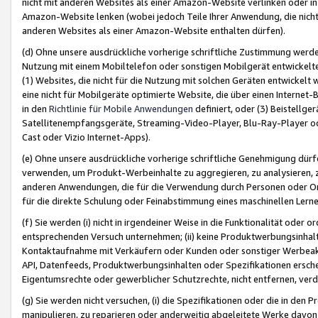
nicht mit anderen Websites als einer Amazon-Website verlinken oder i
Amazon-Website lenken (wobei jedoch Teile Ihrer Anwendung, die nich
anderen Websites als einer Amazon-Website enthalten dürfen).
(d) Ohne unsere ausdrückliche vorherige schriftliche Zustimmung werd
Nutzung mit einem Mobiltelefon oder sonstigen Mobilgerät entwickelt
(1) Websites, die nicht für die Nutzung mit solchen Geräten entwickelt
eine nicht für Mobilgeräte optimierte Website, die über einen Interne
in den
Richtlinie für Mobile Anwendungen
definiert, oder (3) Beistellge
Satellitenempfangsgeräte, Streaming-Video-Player, Blu-Ray-Player ode
Cast oder Vizio Internet-Apps).
(e) Ohne unsere ausdrückliche vorherige schriftliche Genehmigung dürfe
verwenden, um Produkt-Werbeinhalte zu aggregieren, zu analysieren, 
anderen Anwendungen, die für die Verwendung durch Personen oder Or
für die direkte Schulung oder Feinabstimmung eines maschinellen Lern
(f) Sie werden (i) nicht in irgendeiner Weise in die Funktionalität ode
entsprechenden Versuch unternehmen; (ii) keine Produktwerbungsinha
Kontaktaufnahme mit Verkäufern oder Kunden oder sonstiger Werbeaktiv
API, Datenfeeds, Produktwerbungsinhalten oder Spezifikationen erschei
Eigentumsrechte oder gewerblicher Schutzrechte, nicht entfernen, verd
(g) Sie werden nicht versuchen, (i) die Spezifikationen oder die in de
manipulieren, zu reparieren oder anderweitig abgeleitete Werke davon z