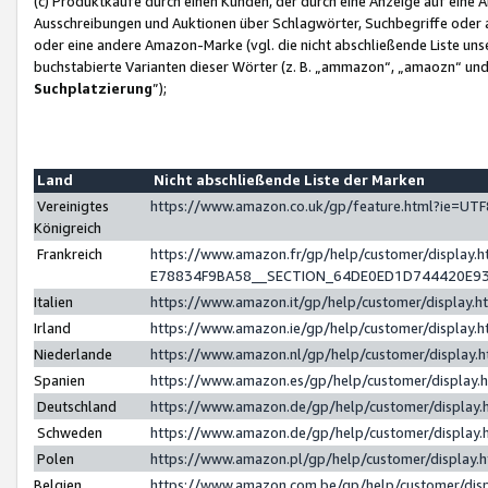
(c) Produktkäufe durch einen Kunden, der durch eine Anzeige auf eine 
Ausschreibungen und Auktionen über Schlagwörter, Suchbegriffe oder 
oder eine andere Amazon-Marke (vgl. die nicht abschließende Liste un
buchstabierte Varianten dieser Wörter (z. B. „ammazon“, „amaozn“ und „
Suchplatzierung
”);
Land
Nicht abschließende Liste der Marken
Vereinigtes
https://www.amazon.co.uk/gp/feature.html?ie=U
Königreich
Frankreich
https://www.amazon.fr/gp/help/customer/displa
E78834F9BA58__SECTION_64DE0ED1D744420E9
Italien
https://www.amazon.it/gp/help/customer/display
Irland
https://www.amazon.ie/gp/help/customer/displa
Niederlande
https://www.amazon.nl/gp/help/customer/display
Spanien
https://www.amazon.es/gp/help/customer/display
Deutschland
https://www.amazon.de/gp/help/customer/displa
Schweden
https://www.amazon.de/gp/help/customer/displa
Polen
https://www.amazon.pl/gp/help/customer/display
Belgien
https://www.amazon.com.be/gp/help/customer/d