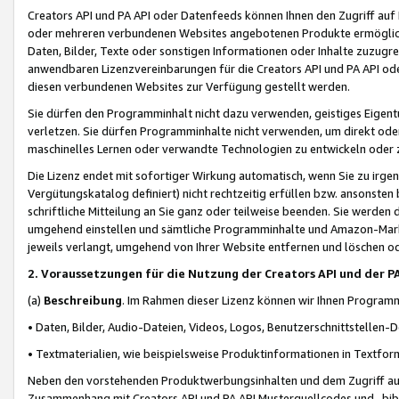
Creators API und PA API oder Datenfeeds können Ihnen den Zugriff auf D
oder mehreren verbundenen Websites angebotenen Produkte ermögliche
Daten, Bilder, Texte oder sonstigen Informationen oder Inhalte zuzugre
anwendbaren Lizenzvereinbarungen für die Creators API und PA API od
diesen verbundenen Websites zur Verfügung gestellt werden.
Sie dürfen den Programminhalt nicht dazu verwenden, geistiges Eigent
verletzen. Sie dürfen Programminhalte nicht verwenden, um direkt ode
maschinelles Lernen oder verwandte Technologien zu entwickeln oder zu
Die Lizenz endet mit sofortiger Wirkung automatisch, wenn Sie zu irg
Vergütungskatalog definiert) nicht rechtzeitig erfüllen bzw. ansonsten
schriftliche Mitteilung an Sie ganz oder teilweise beenden. Sie werden
umgehend einstellen und sämtliche Programminhalte und Amazon-Marke
jeweils verlangt, umgehend von Ihrer Website entfernen und löschen od
2. Voraussetzungen für die Nutzung der Creators API und der P
(a)
Beschreibung
. Im Rahmen dieser Lizenz können wir Ihnen Programmi
• Daten, Bilder, Audio-Dateien, Videos, Logos, Benutzerschnittstellen-
• Textmaterialien, wie beispielsweise Produktinformationen in Textfor
Neben den vorstehenden Produktwerbungsinhalten und dem Zugriff auf 
Zusammenhang mit Creators API und PA API Musterquellcodes und -bibli