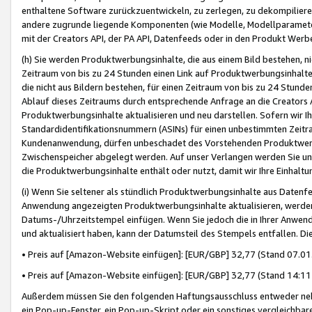
enthaltene Software zurückzuentwickeln, zu zerlegen, zu dekompilier
andere zugrunde liegende Komponenten (wie Modelle, Modellparameter
mit der Creators API, der PA API, Datenfeeds oder in den Produkt Werb
(h) Sie werden Produktwerbungsinhalte, die aus einem Bild bestehen, ni
Zeitraum von bis zu 24 Stunden einen Link auf Produktwerbungsinhalte
die nicht aus Bildern bestehen, für einen Zeitraum von bis zu 24 Stund
Ablauf dieses Zeitraums durch entsprechende Anfrage an die Creators 
Produktwerbungsinhalte aktualisieren und neu darstellen. Sofern wir Ih
Standardidentifikationsnummern (ASINs) für einen unbestimmten Zeitra
Kundenanwendung, dürfen unbeschadet des Vorstehenden Produktwerbu
Zwischenspeicher abgelegt werden. Auf unser Verlangen werden Sie un
die Produktwerbungsinhalte enthält oder nutzt, damit wir Ihre Einhalt
(i) Wenn Sie seltener als stündlich Produktwerbungsinhalte aus Datenfe
Anwendung angezeigten Produktwerbungsinhalte aktualisieren, werden 
Datums-/Uhrzeitstempel einfügen. Wenn Sie jedoch die in Ihrer Anwe
und aktualisiert haben, kann der Datumsteil des Stempels entfallen. Dies
• Preis auf [Amazon-Website einfügen]: [EUR/GBP] 32,77 (Stand 07.01.
• Preis auf [Amazon-Website einfügen]: [EUR/GBP] 32,77 (Stand 14:11 
Außerdem müssen Sie den folgenden Haftungsausschluss entweder neb
ein Pop-up-Fenster, ein Pop-up-Skript oder ein sonstiges vergleichba