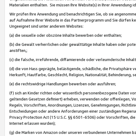
Materialien enthalten. Sie müssen Ihre Website(s) in Ihrer Anwendung ide
Wir prüfen Ihre Anwendung und benachrichtigen Sie, ob sie angenommen
auf Aufnahme Ihrer Website in das Partnerprogramm und Sie dürfen kei
Ungeeignet sind unter anderem Websites:
(a) die sexuelle oder obszöne Inhalte bewerben oder enthalten;
(b) die Gewalt verherrlichen oder gewalttätige Inhalte haben oder pot
anstiften,;
(c) die falsche, irreführende, diffamierende oder verleumderische Inha
(d) die von Hass geprägte, belästigende, schädliche, die Privatsphäre v
Herkunft, Hautfarbe, Geschlecht, Religion, Nationalität, Behinderung, 
(e) die rechtswidrige Handlungen bewerben oder ausführen;
(f) sich an Kinder richten oder wissentlich personenbezogene Daten vo
geltenden Gesetzen definiert) erheben, verwenden oder offenlegen, Vo
Regeln, Vorschriften, Anordnungen, Lizenzen, Genehmigungen, Richtlini
Entscheidungen oder andere Anforderungen einer zuständigen Regierung
Privacy Protection Act (15 U.S.C. §§ 6501-6506) oder Vorschriften, di
Internet erlassen wurden);
(g) die Marken von Amazon oder unseren verbundenen Unternehmen b