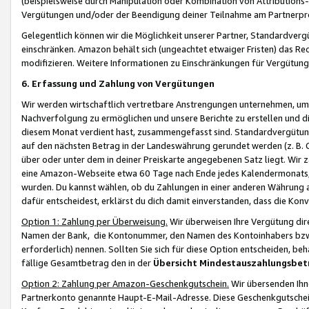
(beispielsweise durch Manipulation oder Kombination von Attributions-
Vergütungen und/oder der Beendigung deiner Teilnahme am Partnerp
Gelegentlich können wir die Möglichkeit unserer Partner, Standardv
einschränken. Amazon behält sich (ungeachtet etwaiger Fristen) das Re
modifizieren. Weitere Informationen zu Einschränkungen für Vergütung
6. Erfassung und Zahlung von Vergütungen
Wir werden wirtschaftlich vertretbare Anstrengungen unternehmen, um 
Nachverfolgung zu ermöglichen und unsere Berichte zu erstellen und di
diesem Monat verdient hast, zusammengefasst sind. Standardvergütung
auf den nächsten Betrag in der Landeswährung gerundet werden (z. B. C
über oder unter dem in deiner Preiskarte angegebenen Satz liegt. Wir
eine Amazon-Webseite etwa 60 Tage nach Ende jedes Kalendermonats, i
wurden. Du kannst wählen, ob du Zahlungen in einer anderen Währung
dafür entscheidest, erklärst du dich damit einverstanden, dass die K
Option 1: Zahlung per Überweisung.
Wir überweisen Ihre Vergütung dir
Namen der Bank, die Kontonummer, den Namen des Kontoinhabers bzw. a
erforderlich) nennen. Sollten Sie sich für diese Option entscheiden, be
fällige Gesamtbetrag den in der
Übersicht Mindestauszahlungsbet
Option 2: Zahlung per Amazon-Geschenkgutschein.
Wir übersenden Ihne
Partnerkonto genannte Haupt-E-Mail-Adresse. Diese Geschenkgutschei