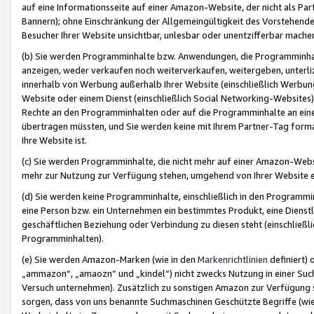
auf eine Informationsseite auf einer Amazon-Website, der nicht als Part
Bannern); ohne Einschränkung der Allgemeingültigkeit des Vorstehende
Besucher Ihrer Website unsichtbar, unlesbar oder unentzifferbar mache
(b) Sie werden Programminhalte bzw. Anwendungen, die Programminhalt
anzeigen, weder verkaufen noch weiterverkaufen, weitergeben, unterli
innerhalb von Werbung außerhalb Ihrer Website (einschließlich Werbun
Website oder einem Dienst (einschließlich Social Networking-Website
Rechte an den Programminhalten oder auf die Programminhalte an eine a
übertragen müssten, und Sie werden keine mit Ihrem Partner-Tag formati
Ihre Website ist.
(c) Sie werden Programminhalte, die nicht mehr auf einer Amazon-Websit
mehr zur Nutzung zur Verfügung stehen, umgehend von Ihrer Website e
(d) Sie werden keine Programminhalte, einschließlich in den Programmin
eine Person bzw. ein Unternehmen ein bestimmtes Produkt, eine Dienstle
geschäftlichen Beziehung oder Verbindung zu diesen steht (einschließli
Programminhalten).
(e) Sie werden Amazon-Marken (wie in den
Markenrichtlinien
definiert) 
„ammazon“, „amaozn“ und „kindel“) nicht zwecks Nutzung in einer Suc
Versuch unternehmen). Zusätzlich zu sonstigen Amazon zur Verfügung 
sorgen, dass von uns benannte Suchmaschinen Geschützte Begriffe (wie 