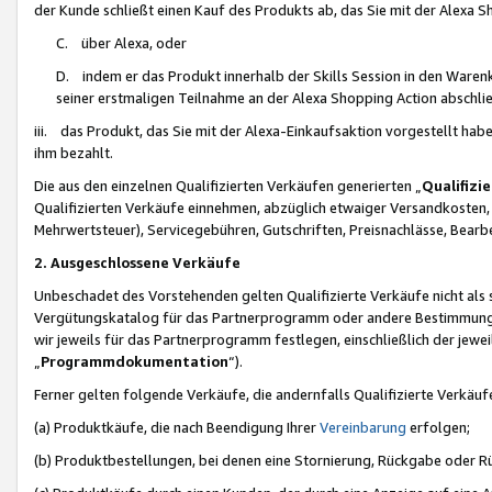
der Kunde schließt einen Kauf des Produkts ab, das Sie mit der Alexa 
C. über Alexa, oder
D. indem er das Produkt innerhalb der Skills Session in den Waren
seiner erstmaligen Teilnahme an der Alexa Shopping Action abschlie
iii. das Produkt, das Sie mit der Alexa-Einkaufsaktion vorgestellt ha
ihm bezahlt.
Die aus den einzelnen Qualifizierten Verkäufen generierten „
Qualifizi
Qualifizierten Verkäufe einnehmen, abzüglich etwaiger Versandkosten
Mehrwertsteuer), Servicegebühren, Gutschriften, Preisnachlässe, Bear
2. Ausgeschlossene Verkäufe
Unbeschadet des Vorstehenden gelten Qualifizierte Verkäufe nicht als
Vergütungskatalog für das Partnerprogramm oder andere Bestimmungen,
wir jeweils für das Partnerprogramm festlegen, einschließlich der jewe
„
Programmdokumentation
“).
Ferner gelten folgende Verkäufe, die andernfalls Qualifizierte Verkä
(a) Produktkäufe, die nach Beendigung Ihrer
Vereinbarung
erfolgen;
(b) Produktbestellungen, bei denen eine Stornierung, Rückgabe oder R