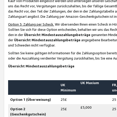
Kauf von Produkten eingelöst werden und unterliegen unseren Geschäf
uns das Recht vor, Vergütungen zurückzuhalten, bis der fällige Gesamt
das Recht vor, den Teil der Zahlungen, der den in der Zahlungstabelle 
Zahlungsart angibst. Die Zahlung per Amazon-Geschenkgutschein ist in
Option 3: Zahlung per Scheck.
Wir übersenden Ihnen einen Scheck in Höh
Sollten Sie sich für diese Option entscheiden, behalten wir uns das Rec
den in der
Übersicht Mindestauszahlungsbeträge
genannten Mindest
der
Übersicht Mindestauszahlungsbeträge
angegebene Bearbeitung
und Schweden nicht verfügbar.
Sollten Sie keine gültigen Informationen für die Zahlungsoption bereit
oder die Auszahlung verdienter Vergütung zurückhalten, bis Sie eine A
Übersicht Mindestauszahlungsbeträge
UK Maxium
UK
FR,
Minimum
un
Option 1 (Überweisung)
25£
25
£5,000
Option 2
25£
25
(Geschenkgutschein)