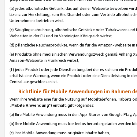
(b) jedes alkoholische Getränk, das auf deiner Webseite beworben wird
Lizenz zur Herstellung, zum Großhandel oder zum Vertrieb alkoholisch
Unternehmens betrieben wird,
(c) Säuglingsnahruhrung, alkoholische Getränke oder Tabakwaren und E
Webseiten in der EU und im Vereinigten Königreich wirbst,
(d) pflanzliche Raucherprodukte, wenn du für die Amazon-Webseite in B
(e) Produkte ohne medizinischen Verwendungszweck gemäß Anhang XVI 
Amazon-Webseite in Frankreich wirbst,
(f) jedes Produkt oder jede Dienstleistung, bei der es sich um ein Prod
erhältst eine Warnung, wenn ein Produkt oder eine Dienstleistung in de
Central ausgeschlossen ist.
Richtlinie für Mobile Anwendungen im Rahmen de
Wenn Ihre Website eine für die Nutzung auf Mobiltelefonen, Tablets 
„
Mobile Anwendung
“) enthält, gilt Folgendes:
(a) Ihre Mobile Anwendung muss in den App-Stores von Google Play, A
(b) Ihre Mobile Anwendung muss kostenlos heruntergeladen werden könn
(c) Ihre Mobile Anwendung muss originäre Inhalte haben,