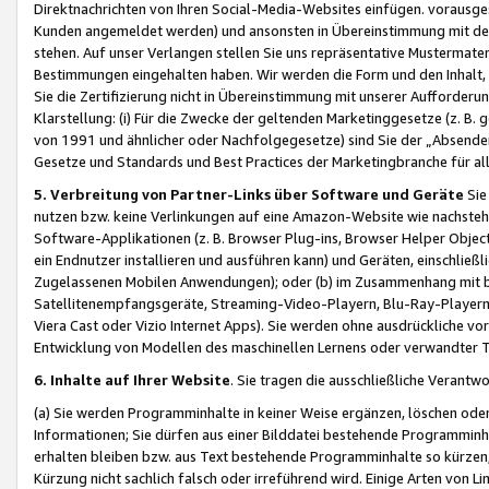
Direktnachrichten von Ihren Social-Media-Websites einfügen. vorausg
Kunden angemeldet werden) und ansonsten in Übereinstimmung mit der
stehen. Auf unser Verlangen stellen Sie uns repräsentative Mustermater
Bestimmungen eingehalten haben. Wir werden die Form und den Inhalt, di
Sie die Zertifizierung nicht in Übereinstimmung mit unserer Aufforderu
Klarstellung: (i) Für die Zwecke der geltenden Marketinggesetze (z. 
von 1991 und ähnlicher oder Nachfolgegesetze) sind Sie der „Absender“ j
Gesetze und Standards und Best Practices der Marketingbranche für 
5. Verbreitung von Partner-Links über Software und Geräte
Sie
nutzen bzw. keine Verlinkungen auf eine Amazon-Website wie nachsteh
Software-Applikationen (z. B. Browser Plug-ins, Browser Helper Objec
ein Endnutzer installieren und ausführen kann) und Geräten, einschlie
Zugelassenen Mobilen Anwendungen); oder (b) im Zusammenhang mit bzw.
Satellitenempfangsgeräte, Streaming-Video-Playern, Blu-Ray-Playern 
Viera Cast oder Vizio Internet Apps). Sie werden ohne ausdrückliche v
Entwicklung von Modellen des maschinellen Lernens oder verwandter 
6. Inhalte auf Ihrer Website
. Sie tragen die ausschließliche Verantwo
(a) Sie werden Programminhalte in keiner Weise ergänzen, löschen oder
Informationen; Sie dürfen aus einer Bilddatei bestehende Programminhal
erhalten bleiben bzw. aus Text bestehende Programminhalte so kürzen, 
Kürzung nicht sachlich falsch oder irreführend wird. Einige Arten von L