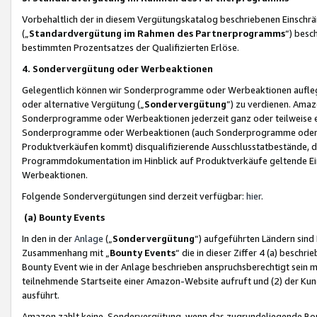
Vorbehaltlich der in diesem Vergütungskatalog beschriebenen Einschr
(„
Standardvergütung im Rahmen des Partnerprogramms
“) besc
bestimmten Prozentsatzes der Qualifizierten Erlöse.
4. Sondervergütung oder Werbeaktionen
Gelegentlich können wir Sonderprogramme oder Werbeaktionen auflegen,
oder alternative Vergütung („
Sondervergütung
”) zu verdienen. Amazo
Sonderprogramme oder Werbeaktionen jederzeit ganz oder teilweise einz
Sonderprogramme oder Werbeaktionen (auch Sonderprogramme oder We
Produktverkäufen kommt) disqualifizierende Ausschlusstatbestände, di
Programmdokumentation im Hinblick auf Produktverkäufe geltende E
Werbeaktionen.
Folgende Sondervergütungen sind derzeit verfügbar:
hier
.
(a) Bounty Events
In den in der
Anlage
(„
Sondervergütung
“) aufgeführten Ländern sind
Zusammenhang mit „
Bounty Events
“ die in dieser Ziffer 4 (a) besch
Bounty Event wie in der Anlage beschrieben anspruchsberechtigt sein mu
teilnehmende Startseite einer Amazon-Website aufruft und (2) der Kun
ausführt.
Amazon zahlt keine Sondervergütung, wenn das zugrundeliegende Boun