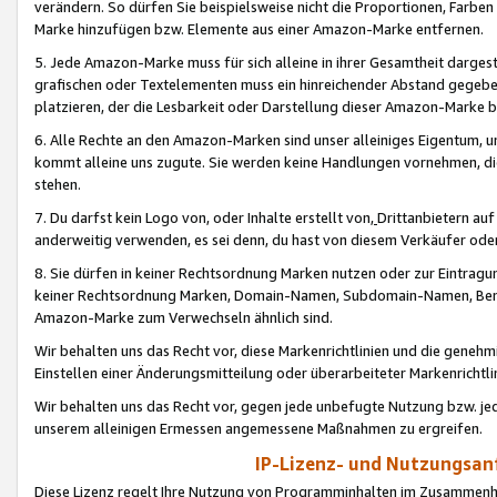
verändern. So dürfen Sie beispielsweise nicht die Proportionen, Farb
Marke hinzufügen bzw. Elemente aus einer Amazon-Marke entfernen.
5. Jede Amazon-Marke muss für sich alleine in ihrer Gesamtheit darge
grafischen oder Textelementen muss ein hinreichender Abstand gegebe
platzieren, der die Lesbarkeit oder Darstellung dieser Amazon-Marke b
6. Alle Rechte an den Amazon-Marken sind unser alleiniges Eigentum, 
kommt alleine uns zugute. Sie werden keine Handlungen vornehmen, 
stehen.
7. Du darfst kein Logo von, oder Inhalte erstellt von,
Drittanbietern au
anderweitig verwenden, es sei denn, du hast von diesem Verkäufer oder
8. Sie dürfen in keiner Rechtsordnung Marken nutzen oder zur Eintragu
keiner Rechtsordnung Marken, Domain-Namen, Subdomain-Namen, Benu
Amazon-Marke zum Verwechseln ähnlich sind.
Wir behalten uns das Recht vor, diese Markenrichtlinien und die gene
Einstellen einer Änderungsmitteilung oder überarbeiteter Markenricht
Wir behalten uns das Recht vor, gegen jede unbefugte Nutzung bzw. jede 
unserem alleinigen Ermessen angemessene Maßnahmen zu ergreifen.
IP-Lizenz- und Nutzungsan
Diese Lizenz regelt Ihre Nutzung von Programminhalten im Zusammen