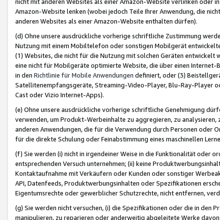
nicht mit anderen Websites als einer Amazon-Website verlinken oder i
Amazon-Website lenken (wobei jedoch Teile Ihrer Anwendung, die nich
anderen Websites als einer Amazon-Website enthalten dürfen).
(d) Ohne unsere ausdrückliche vorherige schriftliche Zustimmung werd
Nutzung mit einem Mobiltelefon oder sonstigen Mobilgerät entwickelt
(1) Websites, die nicht für die Nutzung mit solchen Geräten entwickelt
eine nicht für Mobilgeräte optimierte Website, die über einen Interne
in den
Richtlinie für Mobile Anwendungen
definiert, oder (3) Beistellge
Satellitenempfangsgeräte, Streaming-Video-Player, Blu-Ray-Player ode
Cast oder Vizio Internet-Apps).
(e) Ohne unsere ausdrückliche vorherige schriftliche Genehmigung dürfe
verwenden, um Produkt-Werbeinhalte zu aggregieren, zu analysieren, 
anderen Anwendungen, die für die Verwendung durch Personen oder Or
für die direkte Schulung oder Feinabstimmung eines maschinellen Lern
(f) Sie werden (i) nicht in irgendeiner Weise in die Funktionalität ode
entsprechenden Versuch unternehmen; (ii) keine Produktwerbungsinha
Kontaktaufnahme mit Verkäufern oder Kunden oder sonstiger Werbeaktiv
API, Datenfeeds, Produktwerbungsinhalten oder Spezifikationen erschei
Eigentumsrechte oder gewerblicher Schutzrechte, nicht entfernen, verd
(g) Sie werden nicht versuchen, (i) die Spezifikationen oder die in de
manipulieren, zu reparieren oder anderweitig abgeleitete Werke davon z