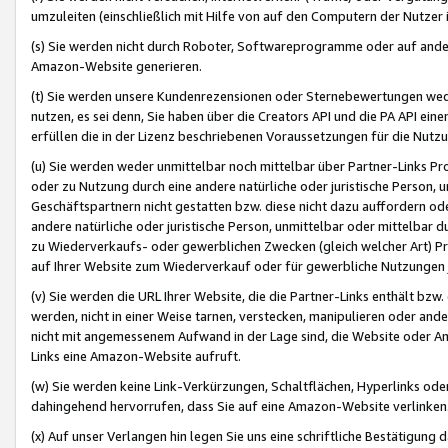
umzuleiten (einschließlich mit Hilfe von auf den Computern der Nutzer i
(s) Sie werden nicht durch Roboter, Softwareprogramme oder auf andere
Amazon-Website generieren.
(t) Sie werden unsere Kundenrezensionen oder Sternebewertungen wed
nutzen, es sei denn, Sie haben über die Creators API und die PA API e
erfüllen die in der Lizenz beschriebenen Voraussetzungen für die Nutzu
(u) Sie werden weder unmittelbar noch mittelbar über Partner-Links P
oder zu Nutzung durch eine andere natürliche oder juristische Person,
Geschäftspartnern nicht gestatten bzw. diese nicht dazu auffordern od
andere natürliche oder juristische Person, unmittelbar oder mittelbar
zu Wiederverkaufs- oder gewerblichen Zwecken (gleich welcher Art) 
auf Ihrer Website zum Wiederverkauf oder für gewerbliche Nutzungen 
(v) Sie werden die URL Ihrer Website, die die Partner-Links enthält b
werden, nicht in einer Weise tarnen, verstecken, manipulieren oder and
nicht mit angemessenem Aufwand in der Lage sind, die Website oder A
Links eine Amazon-Website aufruft.
(w) Sie werden keine Link-Verkürzungen, Schaltflächen, Hyperlinks ode
dahingehend hervorrufen, dass Sie auf eine Amazon-Website verlinken
(x) Auf unser Verlangen hin legen Sie uns eine schriftliche Bestätigung