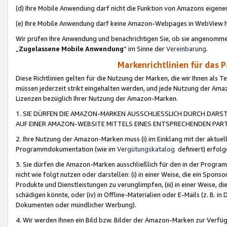
(d) Ihre Mobile Anwendung darf nicht die Funktion von Amazons eige
(e) Ihre Mobile Anwendung darf keine Amazon-Webpages in WebView 
Wir prüfen Ihre Anwendung und benachrichtigen Sie, ob sie angenomm
„
Zugelassene Mobile Anwendung
“ im Sinne der
Vereinbarung
.
Markenrichtlinien für das 
Diese Richtlinien gelten für die Nutzung der Marken, die wir Ihnen als 
müssen jederzeit strikt eingehalten werden, und jede Nutzung der Ama
Lizenzen bezüglich Ihrer Nutzung der Amazon-Marken.
1. SIE DÜRFEN DIE AMAZON-MARKEN AUSSCHLIESSLICH DURCH DARS
AUF EINER AMAZON-WEBSITE MITTELS EINES ENTSPRECHENDEN PART
2. Ihre Nutzung der Amazon-Marken muss (i) im Einklang mit der aktuells
Programmdokumentation (wie im
Vergütungskatalog
definiert) erfolg
3. Sie dürfen die Amazon-Marken ausschließlich für den in der Progr
nicht wie folgt nutzen oder darstellen: (i) in einer Weise, die ein Spo
Produkte und Dienstleistungen zu verunglimpfen, (iii) in einer Weise
schädigen könnte, oder (iv) in Offline-Materialien oder E-Mails (z. B.
Dokumenten oder mündlicher Werbung).
4. Wir werden Ihnen ein Bild bzw. Bilder der Amazon-Marken zur Verfüg