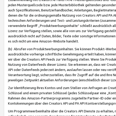
jeden Musterquellcode bzw. jede Musterbibliothek geltenden gesonder
auch Spezifikationen, Benutzerhandbücher, Anleitungen, Begleitmaterial
denen die für die ordnungsgemäße Nutzung von Creators API und PA A
technischen Anforderungen und Test- und Leistungskriterien (zusammen
verwendete Begriff „Produktwerbungsinhalte“ schließt ausdrücklich al
Lizenz zur Verfügung stellen, sowie alle von uns zur Verfügung gestel
ausdrücklich nicht auf Daten, Bilder, Texte oder sonstige Informatione
es sich nicht um eine Amazon-Website handelt.
(b) Abrufen von Produktwerbungsinhalten. Sie können Produkt-Werbein
ausdrückliche vorherige schriftliche Genehmigung erteilt haben, könn
wir über die Creators API Feeds zur Verfügung stellen. Wenn Sie Produk
Nutzung von Datenfeeds dieser Lizenz. Sie erkennen an, dass wir Creat
API oder Datenfeeds jederzeit ändern, auslaufen lassen oder neu veröffe
Verantwortung liegt, sicherzustellen, dass Ihr Zugriff auf die und Ihr
jeweiligen Zeitpunkt aktuellen Anforderungen (einschließlich dieser Liz
Zur Identifizierung Ihres Kontos und zum Stellen von Anfragen an Crea
Schlüssel und einem privaten Schlüssel (jedes Schlüsselpaar eine „Kon
Rahmen des Amazon-Partnerprogramms zugeteilte Partner-ID oder ein
Kontokennungen über den Creators API und PA API Kontoerstellungspro
Um Programmwerbeinhalte über die Creators API Dienste zu erhalten, m