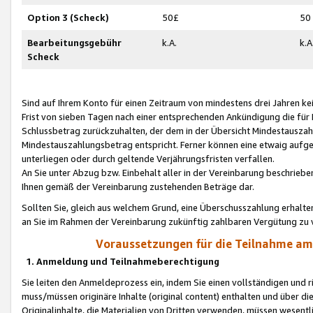
Option 3 (Scheck)
50£
50
Bearbeitungsgebühr
k.A.
k.A
Scheck
Sind auf Ihrem Konto für einen Zeitraum von mindestens drei Jahren kein
Frist von sieben Tagen nach einer entsprechenden Ankündigung die für
Schlussbetrag zurückzuhalten, der dem in der Übersicht Mindestausz
Mindestauszahlungsbetrag entspricht. Ferner können eine etwaig aufg
unterliegen oder durch geltende Verjährungsfristen verfallen.
An Sie unter Abzug bzw. Einbehalt aller in der Vereinbarung beschrieb
Ihnen gemäß der Vereinbarung zustehenden Beträge dar.
Sollten Sie, gleich aus welchem Grund, eine Überschusszahlung erhalte
an Sie im Rahmen der Vereinbarung zukünftig zahlbaren Vergütung zu 
Voraussetzungen für die Teilnahme a
1. Anmeldung und Teilnahmeberechtigung
Sie leiten den Anmeldeprozess ein, indem Sie einen vollständigen und 
muss/müssen originäre Inhalte (original content) enthalten und über d
Originalinhalte, die Materialien von Dritten verwenden, müssen wese