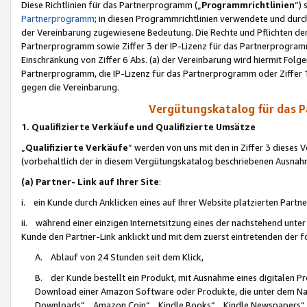
Diese Richtlinien für das Partnerprogramm („
Programmrichtlinien
“)
Partnerprogramm
; in diesen Programmrichtlinien verwendete und durch
der Vereinbarung zugewiesene Bedeutung. Die Rechte und Pflichten de
Partnerprogramm sowie Ziffer 3 der IP-Lizenz für das Partnerprogram
Einschränkung von Ziffer 6 Abs. (a) der Vereinbarung wird hiermit Fol
Partnerprogramm, die IP-Lizenz für das Partnerprogramm oder Ziffer 1
gegen die Vereinbarung.
Vergütungskatalog für das 
1. Qualifizierte Verkäufe und Qualifizierte Umsätze
„
Qualifizierte Verkäufe
“ werden von uns mit den in Ziffer 3 diese
(vorbehaltlich der in diesem Vergütungskatalog beschriebenen Ausnah
(a) Partner- Link auf Ihrer Site
:
i. ein Kunde durch Anklicken eines auf Ihrer Website platzierten Part
ii. während einer einzigen Internetsitzung eines der nachstehend unter (i)
Kunde den Partner-Link anklickt und mit dem zuerst eintretenden der f
A. Ablauf von 24 Stunden seit dem Klick,
B. der Kunde bestellt ein Produkt, mit Ausnahme eines digitalen P
Download einer Amazon Software oder Produkte, die unter dem N
Downloads“, „Amazon Coin“, „Kindle Books“, „Kindle Newspapers“, „