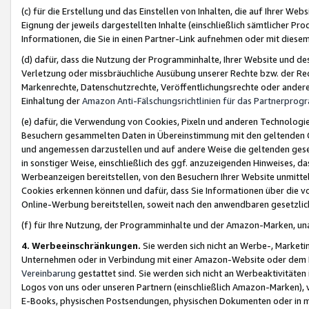
(c) für die Erstellung und das Einstellen von Inhalten, die auf Ihrer We
Eignung der jeweils dargestellten Inhalte (einschließlich sämtlicher 
Informationen, die Sie in einen Partner-Link aufnehmen oder mit diese
(d) dafür, dass die Nutzung der Programminhalte, Ihrer Website und des 
Verletzung oder missbräuchliche Ausübung unserer Rechte bzw. der Recht
Markenrechte, Datenschutzrechte, Veröffentlichungsrechte oder anderer
Einhaltung der
Amazon Anti-Fälschungsrichtlinien für das Partnerpro
(e) dafür, die Verwendung von Cookies, Pixeln und anderen Technologien
Besuchern gesammelten Daten in Übereinstimmung mit den geltenden Ge
und angemessen darzustellen und auf andere Weise die geltenden geset
in sonstiger Weise, einschließlich des ggf. anzuzeigenden Hinweises, d
Werbeanzeigen bereitstellen, von den Besuchern Ihrer Website unmitte
Cookies erkennen können und dafür, dass Sie Informationen über die v
Online-Werbung bereitstellen, soweit nach den anwendbaren gesetzlic
(f) für Ihre Nutzung, der Programminhalte und der Amazon-Marken, u
4. Werbeeinschränkungen.
Sie werden sich nicht an Werbe-, Market
Unternehmen oder in Verbindung mit einer Amazon-Website oder dem Pa
Vereinbarung
gestattet sind. Sie werden sich nicht an Werbeaktivitäten
Logos von uns oder unseren Partnern (einschließlich Amazon-Marken), 
E-Books, physischen Postsendungen, physischen Dokumenten oder in 