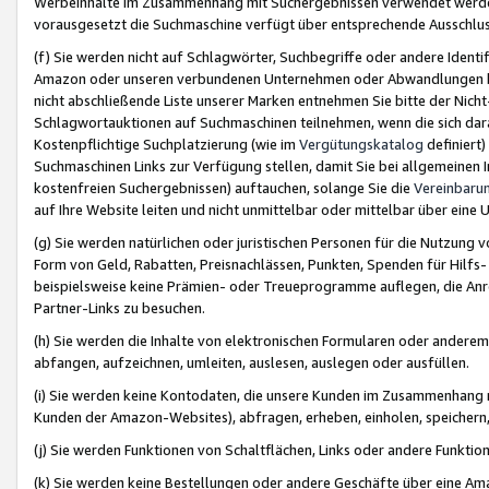
Werbeinhalte im Zusammenhang mit Suchergebnissen verwendet werden,
vorausgesetzt die Suchmaschine verfügt über entsprechende Ausschlu
(f) Sie werden nicht auf Schlagwörter, Suchbegriffe oder andere Ident
Amazon oder unseren verbundenen Unternehmen oder Abwandlungen bzw
nicht abschließende Liste unserer Marken entnehmen Sie bitte der Nich
Schlagwortauktionen auf Suchmaschinen teilnehmen, wenn die sich da
Kostenpflichtige Suchplatzierung (wie im
Vergütungskatalog
definiert
Suchmaschinen Links zur Verfügung stellen, damit Sie bei allgemeinen I
kostenfreien Suchergebnissen) auftauchen, solange Sie die
Vereinbaru
auf Ihre Website leiten und nicht unmittelbar oder mittelbar über eine
(g) Sie werden natürlichen oder juristischen Personen für die Nutzung 
Form von Geld, Rabatten, Preisnachlässen, Punkten, Spenden für Hilfs
beispielsweise keine Prämien- oder Treueprogramme auflegen, die Anrei
Partner-Links zu besuchen.
(h) Sie werden die Inhalte von elektronischen Formularen oder anderem M
abfangen, aufzeichnen, umleiten, auslesen, auslegen oder ausfüllen.
(i) Sie werden keine Kontodaten, die unsere Kunden im Zusammenhang 
Kunden der Amazon-Websites), abfragen, erheben, einholen, speichern,
(j) Sie werden Funktionen von Schaltflächen, Links oder andere Funkti
(k) Sie werden keine Bestellungen oder andere Geschäfte über eine Ama