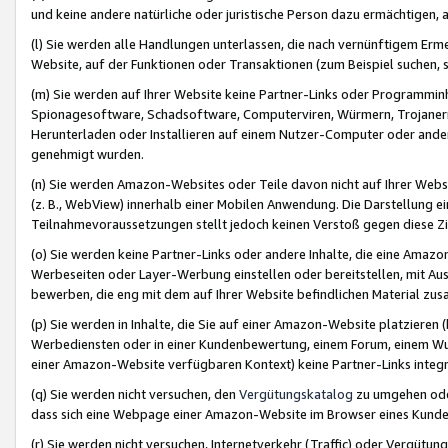
und keine andere natürliche oder juristische Person dazu ermächtigen, a
(l) Sie werden alle Handlungen unterlassen, die nach vernünftigem Erme
Website, auf der Funktionen oder Transaktionen (zum Beispiel suchen, s
(m) Sie werden auf Ihrer Website keine Partner-Links oder Programmin
Spionagesoftware, Schadsoftware, Computerviren, Würmern, Trojaner
Herunterladen oder Installieren auf einem Nutzer-Computer oder ande
genehmigt wurden.
(n) Sie werden Amazon-Websites oder Teile davon nicht auf Ihrer Websi
(z. B., WebView) innerhalb einer Mobilen Anwendung. Die Darstellung ein
Teilnahmevoraussetzungen stellt jedoch keinen Verstoß gegen diese Zif
(o) Sie werden keine Partner-Links oder andere Inhalte, die eine Am
Werbeseiten oder Layer-Werbung einstellen oder bereitstellen, mit Au
bewerben, die eng mit dem auf Ihrer Website befindlichen Material z
(p) Sie werden in Inhalte, die Sie auf einer Amazon-Website platzier
Werbediensten oder in einer Kundenbewertung, einem Forum, einem Wun
einer Amazon-Website verfügbaren Kontext) keine Partner-Links integr
(q) Sie werden nicht versuchen, den
Vergütungskatalog
zu umgehen oder
dass sich eine Webpage einer Amazon-Website im Browser eines Kunden 
(r) Sie werden nicht versuchen, Internetverkehr (Traffic) oder Vergü