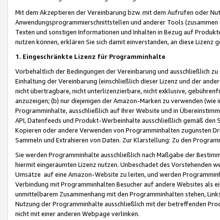
Mit dem Akzeptieren der Vereinbarung bzw. mit dem Aufrufen oder Nutz
Anwendungsprogrammierschnittstellen und anderer Tools (zusammen die
Texten und sonstigen Informationen und Inhalten in Bezug auf Produkte
nutzen können, erklären Sie sich damit einverstanden, an diese Lizenz 
1. Eingeschränkte Lizenz für Programminhalte
Vorbehaltlich der Bedingungen der Vereinbarung und ausschließlich z
Einhaltung der Vereinbarung (einschließlich dieser Lizenz und der ande
nicht übertragbare, nicht unterlizenzierbare, nicht exklusive, gebühren
anzuzeigen; (b) nur diejenigen der Amazon-Marken zu verwenden (wie in 
Programminhalte, ausschließlich auf Ihrer Website und in Übereinstimmu
API, Datenfeeds und Produkt-Werbeinhalte ausschließlich gemäß den Spe
Kopieren oder andere Verwenden von Programminhalten zugunsten Dri
Sammeln und Extrahieren von Daten. Zur Klarstellung: Zu den Program
Sie werden Programminhalte ausschließlich nach Maßgabe der Besti
hiermit eingeräumten Lizenz nutzen. Unbeschadet des Vorstehenden we
Umsätze auf eine Amazon-Website zu leiten, und werden Programminhal
Verbindung mit Programminhalten Besucher auf andere Websites als ein
unmittelbarem Zusammenhang mit den Programminhalten stehen, Links z
Nutzung der Programminhalte ausschließlich mit der betreffenden Pr
nicht mit einer anderen Webpage verlinken.