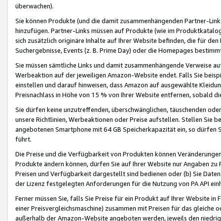
überwachen).
Sie können Produkte (und die damit zusammenhängenden Partner-Links)
hinzufügen. Partner-Links müssen auf Produkte (wie im Produktkatalog de
sich zusätzlich originäre Inhalte auf Ihrer Website befinden, die für 
Suchergebnisse, Events (z. B. Prime Day) oder die Homepages bestimmte
Sie müssen sämtliche Links und damit zusammenhängende Verweise auf z
Werbeaktion auf der jeweiligen Amazon-Website endet. Falls Sie beisp
einstellen und darauf hinweisen, dass Amazon auf ausgewählte Kleidun
Preisnachlass in Höhe von 15 % von Ihrer Website entfernen, sobald di
Sie dürfen keine unzutreffenden, überschwänglichen, täuschenden od
unsere Richtlinien, Werbeaktionen oder Preise aufstellen. Stellen Sie 
angebotenen Smartphone mit 64 GB Speicherkapazität ein, so dürfen S
führt.
Die Preise und die Verfügbarkeit von Produkten können Veränderungen 
Produkte ändern können, dürfen Sie auf Ihrer Website nur Angaben zu P
Preisen und Verfügbarkeit dargestellt sind bedienen oder (b) Sie Daten
der Lizenz festgelegten Anforderungen für die Nutzung von PA API einh
Ferner müssen Sie, falls Sie Preise für ein Produkt auf Ihrer Website in 
einer Preisvergleichsmaschine) zusammen mit Preisen für das gleiche o
außerhalb der Amazon-Website angeboten werden, jeweils den niedrigst