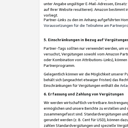
unter Angabe ungültiger E-Mail-Adressen, Einsatz
auf Ihrer Website resultieren). Amazon bestimmt i
vorliegt.
Partner-Links zu den im Anhang aufgeführten Hom
Voraussetzungen für die Teilnahme am Partnerp
5. Einschränkungen in Bezug auf Vergütunge
Partner-Tags sollten nur verwendet werden, um von 
versuchst, Vergütungen sowohl vom Amazon Partn
oder Kombination von Attributions-Links), könne
Partnerprogramm.
Gelegentlich können wir die Möglichkeit unsere
behält sich (ungeachtet etwaiger Fristen) das Rec
Einschränkungen für Vergütungen enthält die
Anla
6. Erfassung und Zahlung von Vergütungen
Wir werden wirtschaftlich vertretbare Anstrengu
ermöglichen und unsere Berichte zu erstellen und 
zusammengefasst sind. Standardvergütungen und s
gerundet werden (z. B. Cent für USD), können dazu
zahlen Standardvergütungen und spezielle Vergüt