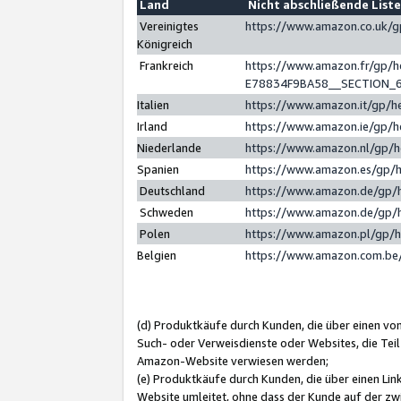
Land
Nicht abschließende List
Vereinigtes
https://www.amazon.co.uk/
Königreich
Frankreich
https://www.amazon.fr/gp/
E78834F9BA58__SECTION_
Italien
https://www.amazon.it/gp/h
Irland
https://www.amazon.ie/gp/
Niederlande
https://www.amazon.nl/gp/
Spanien
https://www.amazon.es/gp/
Deutschland
https://www.amazon.de/gp/
Schweden
https://www.amazon.de/gp/
Polen
https://www.amazon.pl/gp/
Belgien
https://www.amazon.com.be
(d) Produktkäufe durch Kunden, die über einen vo
Such- oder Verweisdienste oder Websites, die Teil
Amazon-Website verwiesen werden;
(e) Produktkäufe durch Kunden, die über einen Li
Website umleitet, ohne dass der Kunde auf der zw