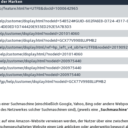
e der Marken
gp/feature.html?ie=UTF8&docId=1000642963
help/customer/display.html?nodeId=548524#GUID-602FA6E8-D724-4317-
64DE0ED1D744420E933ED292E5A7B3D3
elp/customer/display.html?nodeId=201014060
help/customer/display.html?nodeId=GCX77V9988LUPMB2
help/customer/display.html/ref=hp_left_v4_sib?ie=UTF8&nodeId=201909
help/customer/display.html/?nodeId=201014060
help/customer/display.html?nodeId=200975440
help/customer/display.html?nodeId=200975440
help/customer/display.html?nodeId=200975440
/gp/help/customer/display.html?nodeId=GCX77V9988LUPMB2
n einer Suchmaschine (einschließlich Google, Yahoo, Bing oder andere Webp
 des Netzwerkes solcher Suchmaschinen sind), (jeweils eine „
Suchmaschine
nk auf eine Amazon-Website verwiesen werden, der Nutzer über eine zwische
ischengeschalteten Website einen Link anklicken oder anderweitig bewusst a