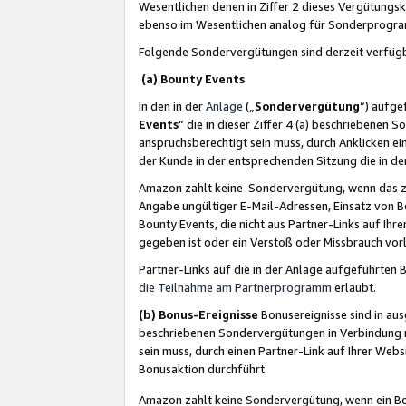
Wesentlichen denen in Ziffer 2 dieses Vergütung
ebenso im Wesentlichen analog für Sonderprogr
Folgende Sondervergütungen sind derzeit verfüg
(a) Bounty Events
In den in der
Anlage
(„
Sondervergütung
“) aufge
Events
“ die in dieser Ziffer 4 (a) beschriebenen 
anspruchsberechtigt sein muss, durch Anklicken ei
der Kunde in der entsprechenden Sitzung die in d
Amazon zahlt keine Sondervergütung, wenn das z
Angabe ungültiger E-Mail-Adressen, Einsatz von B
Bounty Events, die nicht aus Partner-Links auf Ihre
gegeben ist oder ein Verstoß oder Missbrauch vorl
Partner-Links auf die in der Anlage aufgeführte
die Teilnahme am Partnerprogramm
erlaubt.
(b) Bonus-Ereignisse
Bonusereignisse sind in au
beschriebenen Sondervergütungen in Verbindung m
sein muss, durch einen Partner-Link auf Ihrer We
Bonusaktion durchführt.
Amazon zahlt keine Sondervergütung, wenn ein Bon