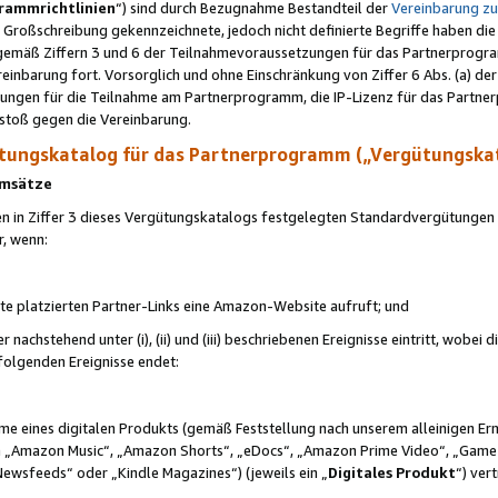
rammrichtlinien
“) sind durch Bezugnahme Bestandteil der
Vereinbarung z
Großschreibung gekennzeichnete, jedoch nicht definierte Begriffe haben die
 gemäß Ziffern 3 und 6 der Teilnahmevoraussetzungen für das Partnerprogram
nbarung fort. Vorsorglich und ohne Einschränkung von Ziffer 6 Abs. (a) der
ungen für die Teilnahme am Partnerprogramm, die IP-Lizenz für das Partner
rstoß gegen die Vereinbarung.
ungskatalog für das Partnerprogramm („Vergütungska
 Umsätze
n in Ziffer 3 dieses Vergütungskatalogs festgelegten Standardvergütungen v
r, wenn:
ite platzierten Partner-Links eine Amazon-Website aufruft; und
r nachstehend unter (i), (ii) und (iii) beschriebenen Ereignisse eintritt, wobe
 folgenden Ereignisse endet:
hme eines digitalen Produkts (gemäß Feststellung nach unserem alleinigen 
 „Amazon Music“, „Amazon Shorts“, „eDocs“, „Amazon Prime Video“, „Game
Newsfeeds“ oder „Kindle Magazines“) (jeweils ein „
Digitales Produkt
“) ver