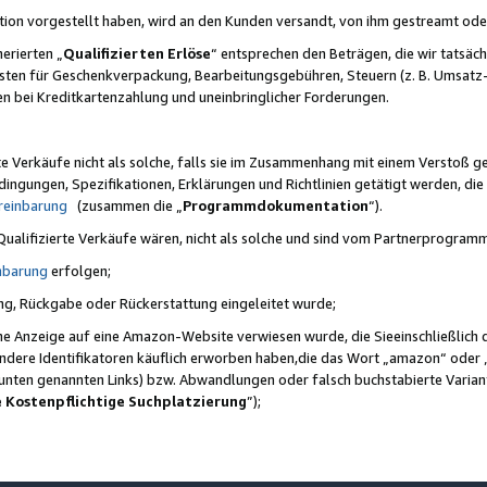
ktion vorgestellt haben, wird an den Kunden versandt, von ihm gestreamt od
erierten „
Qualifizierten Erlöse
“ entsprechen den Beträgen, die wir tatsäch
sten für Geschenkverpackung, Bearbeitungsgebühren, Steuern (z. B. Umsatz-
en bei Kreditkartenzahlung und uneinbringlicher Forderungen.
e Verkäufe nicht als solche, falls sie im Zusammenhang mit einem Verstoß 
ungen, Spezifikationen, Erklärungen und Richtlinien getätigt werden, die 
reinbarung
(zusammen die „
Programmdokumentation
“).
 Qualifizierte Verkäufe wären, nicht als solche und sind vom Partnerprogra
nbarung
erfolgen;
ung, Rückgabe oder Rückerstattung eingeleitet wurde;
ine Anzeige auf eine Amazon-Website verwiesen wurde, die Sieeinschließlich
ndere Identifikatoren käuflich erworben haben,die das Wort „amazon“ oder 
e unten genannten Links) bzw. Abwandlungen oder falsch buchstabierte Varia
e Kostenpflichtige Suchplatzierung
”);