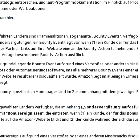
skatalogs entsprechen, und laut Programmdokumentation im Hinblick auf Pr
amme oder Werbeaktionen.
bar:
hier
.
führten Ländern sind Prämienaktionen, sogenannte „Bounty Events“, verfügb
Sondervergütungen; ein Bounty Event liegt vor, wenn (1) ein Kunde der für da
nes Partner-Links auf Ihrer Website eine an der Bounty-Aktion teilnehmende 
er Anlage beschriebene Bounty-Aktion ausführt.
ugrundeliegende Bounty Event aufgrund eines Verstoßes oder anderen Miss
ots oder Automatisierungssoftware, im Falle mehrerer Bounty Events einer e
r Website resultieren) disqualifiziert wurde. Amazon legt im alleinigen Ermess
iegt.
n Bounty-spezifischen Homepages sind im Zusammenhang mit dem jeweiligen
sgewählten Ländern verfügbar, die im
Anhang
(„
Sondervergütung
“)aufgefüh
it "
Bonusereignissen
", die eintreten, wenn (1) ein Kunde, der für das Bon
bsite auf die Amazon-Website klickt und (2) der Kunde während der sich dar
usereignis aufgrund eines Verstoßes oder eines anderen Missbrauchs disqua