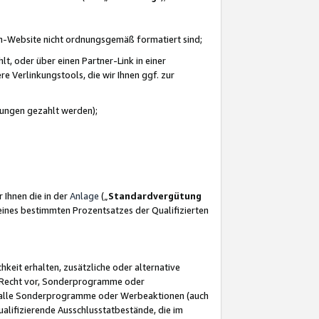
azon-Website nicht ordnungsgemäß formatiert sind;
, oder über einen Partner-Link in einer
e Verlinkungstools, die wir Ihnen ggf. zur
ütungen gezahlt werden);
 Ihnen die in der
Anlage
(„
Standardvergütung
ines bestimmten Prozentsatzes der Qualifizierten
eit erhalten, zusätzliche oder alternative
as Recht vor, Sonderprogramme oder
für alle Sonderprogramme oder Werbeaktionen (auch
lifizierende Ausschlusstatbestände, die im