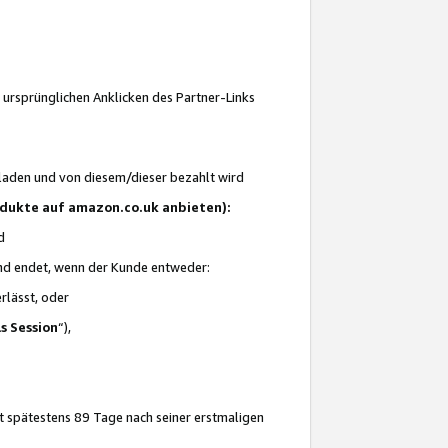
 ursprünglichen Anklicken des Partner-Links
laden und von diesem/dieser bezahlt wird
rodukte auf amazon.co.uk anbieten):
d
 und endet, wenn der Kunde entweder:
erlässt, oder
ls Session
“),
t spätestens 89 Tage nach seiner erstmaligen