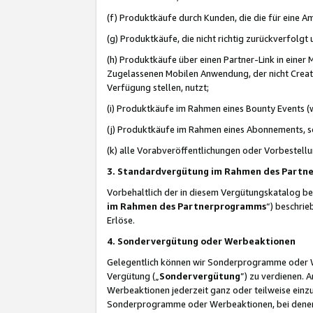
(f) Produktkäufe durch Kunden, die die für eine
(g) Produktkäufe, die nicht richtig zurückverfolg
(h) Produktkäufe über einen Partner-Link in einer
Zugelassenen Mobilen Anwendung, der nicht Creator
Verfügung stellen, nutzt;
(i) Produktkäufe im Rahmen eines Bounty Events (w
(j) Produktkäufe im Rahmen eines Abonnements, so
(k) alle Vorabveröffentlichungen oder Vorbestellu
3. Standardvergütung im Rahmen des Part
Vorbehaltlich der in diesem Vergütungskatalog b
im Rahmen des Partnerprogramms
“) beschri
Erlöse.
4. Sondervergütung oder Werbeaktionen
Gelegentlich können wir Sonderprogramme oder Wer
Vergütung („
Sondervergütung
”) zu verdienen. 
Werbeaktionen jederzeit ganz oder teilweise einz
Sonderprogramme oder Werbeaktionen, bei denen e