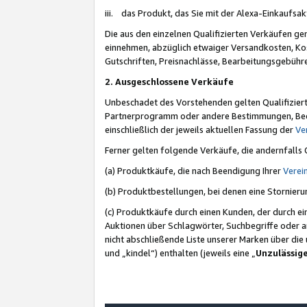
iii. das Produkt, das Sie mit der Alexa-Einkaufsa
Die aus den einzelnen Qualifizierten Verkäufen gen
einnehmen, abzüglich etwaiger Versandkosten, Ko
Gutschriften, Preisnachlässe, Bearbeitungsgebühr
2. Ausgeschlossene Verkäufe
Unbeschadet des Vorstehenden gelten Qualifiziert
Partnerprogramm oder andere Bestimmungen, Beding
einschließlich der jeweils aktuellen Fassung der
Ve
Ferner gelten folgende Verkäufe, die andernfalls
(a) Produktkäufe, die nach Beendigung Ihrer
Verei
(b) Produktbestellungen, bei denen eine Stornier
(c) Produktkäufe durch einen Kunden, der durch e
Auktionen über Schlagwörter, Suchbegriffe oder a
nicht abschließende Liste unserer Marken über di
und „kindel“) enthalten (jeweils eine „
Unzulässig