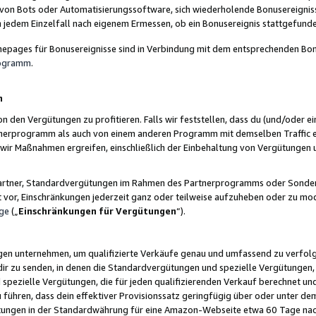
 von Bots oder Automatisierungssoftware, sich wiederholende Bonusereignisse
n jedem Einzelfall nach eigenem Ermessen, ob ein Bonusereignis stattgefund
epages für Bonusereignisse sind in Verbindung mit dem entsprechenden Bonu
rogramm
.
n
den Vergütungen zu profitieren. Falls wir feststellen, dass du (und/oder ein
erprogramm als auch von einem anderen Programm mit demselben Traffic ei
n wir Maßnahmen ergreifen, einschließlich der Einbehaltung von Vergütunge
r Partner, Standardvergütungen im Rahmen des Partnerprogramms oder Sonde
ht vor, Einschränkungen jederzeit ganz oder teilweise aufzuheben oder zu mod
ge
(„
Einschränkungen für Vergütungen
“).
ngen unternehmen, um qualifizierte Verkäufe genau und umfassend zu verfol
dir zu senden, in denen die Standardvergütungen und spezielle Vergütungen, 
pezielle Vergütungen, die für jeden qualifizierenden Verkauf berechnet un
 führen, dass dein effektiver Provisionssatz geringfügig über oder unter dem
ungen in der Standardwährung für eine Amazon-Webseite etwa 60 Tage nach