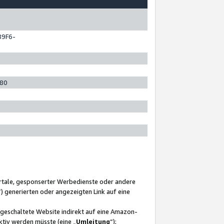
89F6-
280
ortale, gesponserter Werbedienste oder andere
“) generierten oder angezeigten Link auf eine
ngeschaltete Website indirekt auf eine Amazon-
ktiv werden müsste (eine „
Umleitung
“);