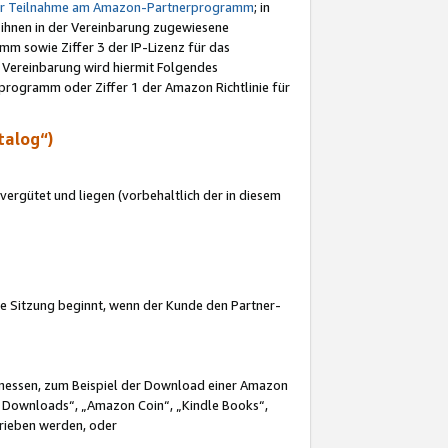
ur Teilnahme am Amazon-Partnerprogramm
; in
 ihnen in der Vereinbarung zugewiesene
m sowie Ziffer 3 der IP-Lizenz für das
 Vereinbarung wird hiermit Folgendes
programm oder Ziffer 1 der Amazon Richtlinie für
talog“)
ergütet und liegen (vorbehaltlich der in diesem
i die Sitzung beginnt, wenn der Kunde den Partner-
Ermessen, zum Beispiel der Download einer Amazon
 Downloads“, „Amazon Coin“, „Kindle Books“,
trieben werden, oder