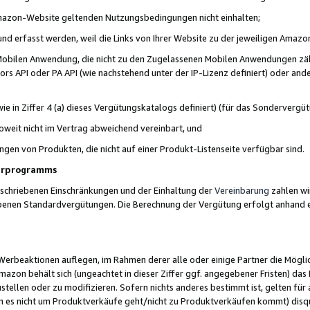
 Amazon-Website geltenden Nutzungsbedingungen nicht einhalten;
t und erfasst werden, weil die Links von Ihrer Website zu der jeweiligen Am
 Mobilen Anwendung, die nicht zu den Zugelassenen Mobilen Anwendungen zählt
s API oder PA API (wie nachstehend unter der IP-Lizenz definiert) oder ander
ie in Ziffer 4 (a) dieses Vergütungskatalogs definiert) (für das Sonderverg
weit nicht im Vertrag abweichend vereinbart, und
ngen von Produkten, die nicht auf einer Produkt-Listenseite verfügbar sind.
nerprogramms
eschriebenen Einschränkungen und der Einhaltung der
Vereinbarung
zahlen wir
ebenen Standardvergütungen. Die Berechnung der Vergütung erfolgt anhand e
beaktionen auflegen, im Rahmen derer alle oder einige Partner die Möglichk
Amazon behält sich (ungeachtet in dieser Ziffer ggf. angegebener Fristen) d
ustellen oder zu modifizieren. Sofern nichts anderes bestimmt ist, gelten 
s nicht um Produktverkäufe geht/nicht zu Produktverkäufen kommt) disqua