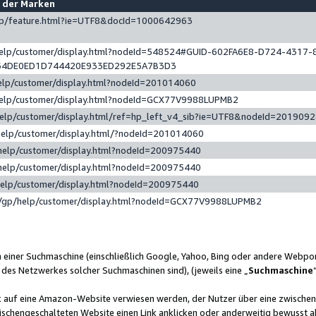
e der Marken
gp/feature.html?ie=UTF8&docId=1000642963
help/customer/display.html?nodeId=548524#GUID-602FA6E8-D724-4317-
64DE0ED1D744420E933ED292E5A7B3D3
elp/customer/display.html?nodeId=201014060
help/customer/display.html?nodeId=GCX77V9988LUPMB2
help/customer/display.html/ref=hp_left_v4_sib?ie=UTF8&nodeId=201909
help/customer/display.html/?nodeId=201014060
help/customer/display.html?nodeId=200975440
help/customer/display.html?nodeId=200975440
help/customer/display.html?nodeId=200975440
/gp/help/customer/display.html?nodeId=GCX77V9988LUPMB2
n einer Suchmaschine (einschließlich Google, Yahoo, Bing oder andere Webp
 des Netzwerkes solcher Suchmaschinen sind), (jeweils eine „
Suchmaschine
nk auf eine Amazon-Website verwiesen werden, der Nutzer über eine zwische
ischengeschalteten Website einen Link anklicken oder anderweitig bewusst a