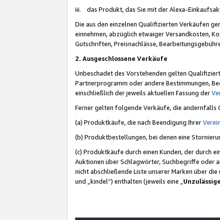
iii. das Produkt, das Sie mit der Alexa-Einkaufsa
Die aus den einzelnen Qualifizierten Verkäufen gen
einnehmen, abzüglich etwaiger Versandkosten, Ko
Gutschriften, Preisnachlässe, Bearbeitungsgebühr
2. Ausgeschlossene Verkäufe
Unbeschadet des Vorstehenden gelten Qualifiziert
Partnerprogramm oder andere Bestimmungen, Beding
einschließlich der jeweils aktuellen Fassung der
Ve
Ferner gelten folgende Verkäufe, die andernfalls
(a) Produktkäufe, die nach Beendigung Ihrer
Verei
(b) Produktbestellungen, bei denen eine Stornier
(c) Produktkäufe durch einen Kunden, der durch e
Auktionen über Schlagwörter, Suchbegriffe oder a
nicht abschließende Liste unserer Marken über di
und „kindel“) enthalten (jeweils eine „
Unzulässig