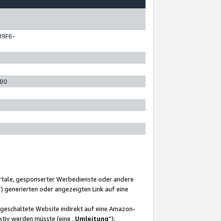
89F6-
280
ortale, gesponserter Werbedienste oder andere
“) generierten oder angezeigten Link auf eine
ngeschaltete Website indirekt auf eine Amazon-
ktiv werden müsste (eine „
Umleitung
“);