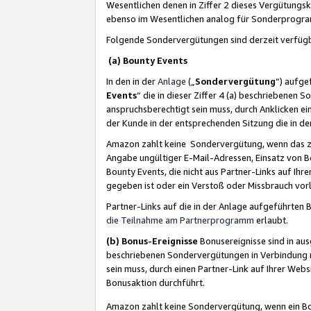
Wesentlichen denen in Ziffer 2 dieses Vergütung
ebenso im Wesentlichen analog für Sonderprogr
Folgende Sondervergütungen sind derzeit verfüg
(a) Bounty Events
In den in der
Anlage
(„
Sondervergütung
“) aufge
Events
“ die in dieser Ziffer 4 (a) beschriebenen 
anspruchsberechtigt sein muss, durch Anklicken ei
der Kunde in der entsprechenden Sitzung die in d
Amazon zahlt keine Sondervergütung, wenn das z
Angabe ungültiger E-Mail-Adressen, Einsatz von B
Bounty Events, die nicht aus Partner-Links auf Ihre
gegeben ist oder ein Verstoß oder Missbrauch vorl
Partner-Links auf die in der Anlage aufgeführte
die Teilnahme am Partnerprogramm
erlaubt.
(b) Bonus-Ereignisse
Bonusereignisse sind in au
beschriebenen Sondervergütungen in Verbindung m
sein muss, durch einen Partner-Link auf Ihrer We
Bonusaktion durchführt.
Amazon zahlt keine Sondervergütung, wenn ein Bon