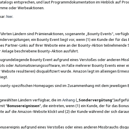
skatalogs entsprechen, und laut Programmdokumentation im Hinblick auf Pr
amme oder Werbeaktionen.
bar:
hier
.
führten Ländern sind Prämienaktionen, sogenannte „Bounty Events“, verfügb
Sondervergütungen; ein Bounty Event liegt vor, wenn (1) ein Kunde der für da
nes Partner-Links auf Ihrer Website eine an der Bounty-Aktion teilnehmende 
er Anlage beschriebene Bounty-Aktion ausführt.
ugrundeliegende Bounty Event aufgrund eines Verstoßes oder anderen Miss
ots oder Automatisierungssoftware, im Falle mehrerer Bounty Events einer e
r Website resultieren) disqualifiziert wurde. Amazon legt im alleinigen Ermess
iegt.
n Bounty-spezifischen Homepages sind im Zusammenhang mit dem jeweiligen
sgewählten Ländern verfügbar, die im
Anhang
(„
Sondervergütung
“)aufgefüh
it "
Bonusereignissen
", die eintreten, wenn (1) ein Kunde, der für das Bon
bsite auf die Amazon-Website klickt und (2) der Kunde während der sich dar
usereignis aufgrund eines Verstoßes oder eines anderen Missbrauchs disqua