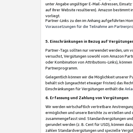
unter Angabe ungültiger E-Mail-Adressen, Einsatz
auf Ihrer Website resultieren). Amazon bestimmt i
vorliegt.
Partner-Links zu den im Anhang aufgeführten Hom
Voraussetzungen für die Teilnahme am Partnerp
5. Einschränkungen in Bezug auf Vergütunge
Partner-Tags sollten nur verwendet werden, um von 
versuchst, Vergütungen sowohl vom Amazon Partn
oder Kombination von Attributions-Links), könne
Partnerprogramm.
Gelegentlich können wir die Möglichkeit unsere
behält sich (ungeachtet etwaiger Fristen) das Rec
Einschränkungen für Vergütungen enthält die
Anla
6. Erfassung und Zahlung von Vergütungen
Wir werden wirtschaftlich vertretbare Anstrengu
ermöglichen und unsere Berichte zu erstellen und 
zusammengefasst sind. Standardvergütungen und s
gerundet werden (z. B. Cent für USD), können dazu
zahlen Standardvergütungen und spezielle Vergüt