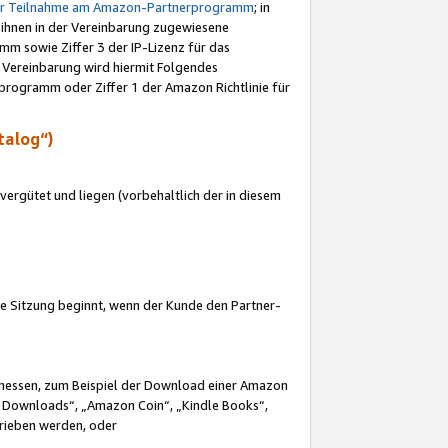
ur Teilnahme am Amazon-Partnerprogramm
; in
 ihnen in der Vereinbarung zugewiesene
m sowie Ziffer 3 der IP-Lizenz für das
 Vereinbarung wird hiermit Folgendes
programm oder Ziffer 1 der Amazon Richtlinie für
talog“)
ergütet und liegen (vorbehaltlich der in diesem
i die Sitzung beginnt, wenn der Kunde den Partner-
Ermessen, zum Beispiel der Download einer Amazon
 Downloads“, „Amazon Coin“, „Kindle Books“,
trieben werden, oder