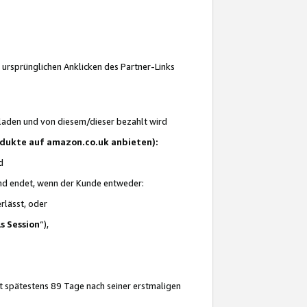
 ursprünglichen Anklicken des Partner-Links
laden und von diesem/dieser bezahlt wird
rodukte auf amazon.co.uk anbieten):
d
 und endet, wenn der Kunde entweder:
erlässt, oder
ls Session
“),
t spätestens 89 Tage nach seiner erstmaligen