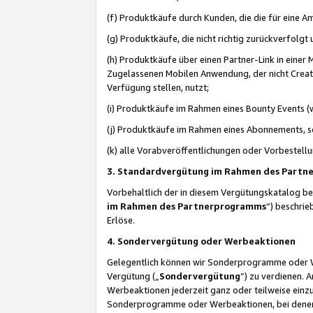
(f) Produktkäufe durch Kunden, die die für eine
(g) Produktkäufe, die nicht richtig zurückverfolg
(h) Produktkäufe über einen Partner-Link in einer
Zugelassenen Mobilen Anwendung, der nicht Creator
Verfügung stellen, nutzt;
(i) Produktkäufe im Rahmen eines Bounty Events (w
(j) Produktkäufe im Rahmen eines Abonnements, so
(k) alle Vorabveröffentlichungen oder Vorbestellu
3. Standardvergütung im Rahmen des Part
Vorbehaltlich der in diesem Vergütungskatalog b
im Rahmen des Partnerprogramms
“) beschri
Erlöse.
4. Sondervergütung oder Werbeaktionen
Gelegentlich können wir Sonderprogramme oder Wer
Vergütung („
Sondervergütung
”) zu verdienen. 
Werbeaktionen jederzeit ganz oder teilweise einz
Sonderprogramme oder Werbeaktionen, bei denen e