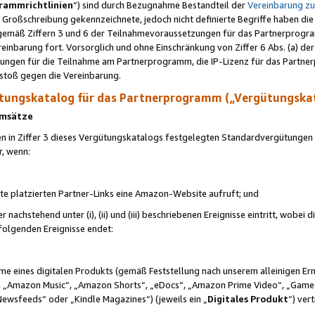
rammrichtlinien
“) sind durch Bezugnahme Bestandteil der
Vereinbarung z
Großschreibung gekennzeichnete, jedoch nicht definierte Begriffe haben die
 gemäß Ziffern 3 und 6 der Teilnahmevoraussetzungen für das Partnerprogram
nbarung fort. Vorsorglich und ohne Einschränkung von Ziffer 6 Abs. (a) der
ungen für die Teilnahme am Partnerprogramm, die IP-Lizenz für das Partner
rstoß gegen die Vereinbarung.
ungskatalog für das Partnerprogramm („Vergütungska
 Umsätze
n in Ziffer 3 dieses Vergütungskatalogs festgelegten Standardvergütungen v
r, wenn:
ite platzierten Partner-Links eine Amazon-Website aufruft; und
r nachstehend unter (i), (ii) und (iii) beschriebenen Ereignisse eintritt, wobe
 folgenden Ereignisse endet:
hme eines digitalen Produkts (gemäß Feststellung nach unserem alleinigen 
 „Amazon Music“, „Amazon Shorts“, „eDocs“, „Amazon Prime Video“, „Game
Newsfeeds“ oder „Kindle Magazines“) (jeweils ein „
Digitales Produkt
“) ver