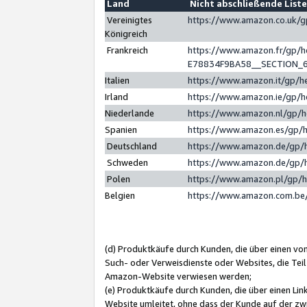
Land
Nicht abschließende List
Vereinigtes
https://www.amazon.co.uk/
Königreich
Frankreich
https://www.amazon.fr/gp/
E78834F9BA58__SECTION_
Italien
https://www.amazon.it/gp/h
Irland
https://www.amazon.ie/gp/
Niederlande
https://www.amazon.nl/gp/
Spanien
https://www.amazon.es/gp/
Deutschland
https://www.amazon.de/gp/
Schweden
https://www.amazon.de/gp/
Polen
https://www.amazon.pl/gp/
Belgien
https://www.amazon.com.be
(d) Produktkäufe durch Kunden, die über einen vo
Such- oder Verweisdienste oder Websites, die Teil
Amazon-Website verwiesen werden;
(e) Produktkäufe durch Kunden, die über einen Li
Website umleitet, ohne dass der Kunde auf der zw