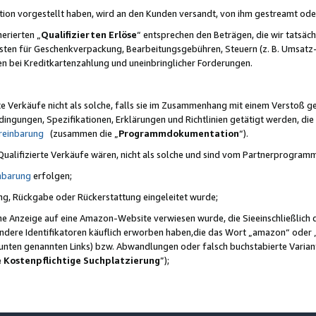
ktion vorgestellt haben, wird an den Kunden versandt, von ihm gestreamt od
erierten „
Qualifizierten Erlöse
“ entsprechen den Beträgen, die wir tatsäch
sten für Geschenkverpackung, Bearbeitungsgebühren, Steuern (z. B. Umsatz-
en bei Kreditkartenzahlung und uneinbringlicher Forderungen.
e Verkäufe nicht als solche, falls sie im Zusammenhang mit einem Verstoß 
ungen, Spezifikationen, Erklärungen und Richtlinien getätigt werden, die 
reinbarung
(zusammen die „
Programmdokumentation
“).
 Qualifizierte Verkäufe wären, nicht als solche und sind vom Partnerprogra
nbarung
erfolgen;
ung, Rückgabe oder Rückerstattung eingeleitet wurde;
ine Anzeige auf eine Amazon-Website verwiesen wurde, die Sieeinschließlich
ndere Identifikatoren käuflich erworben haben,die das Wort „amazon“ oder 
e unten genannten Links) bzw. Abwandlungen oder falsch buchstabierte Varia
e Kostenpflichtige Suchplatzierung
”);