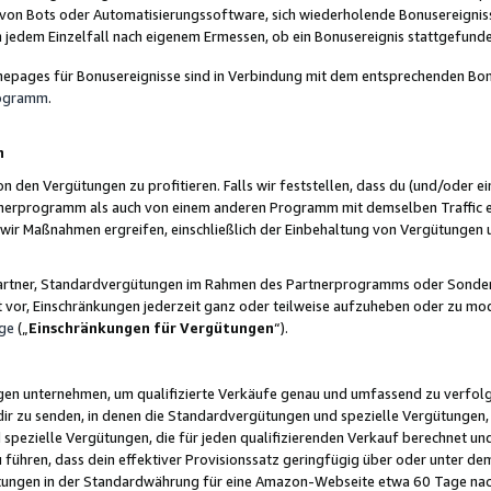
 von Bots oder Automatisierungssoftware, sich wiederholende Bonusereignisse
n jedem Einzelfall nach eigenem Ermessen, ob ein Bonusereignis stattgefund
epages für Bonusereignisse sind in Verbindung mit dem entsprechenden Bonu
rogramm
.
n
den Vergütungen zu profitieren. Falls wir feststellen, dass du (und/oder ein
erprogramm als auch von einem anderen Programm mit demselben Traffic ei
n wir Maßnahmen ergreifen, einschließlich der Einbehaltung von Vergütunge
r Partner, Standardvergütungen im Rahmen des Partnerprogramms oder Sonde
ht vor, Einschränkungen jederzeit ganz oder teilweise aufzuheben oder zu mod
ge
(„
Einschränkungen für Vergütungen
“).
ngen unternehmen, um qualifizierte Verkäufe genau und umfassend zu verfol
dir zu senden, in denen die Standardvergütungen und spezielle Vergütungen, 
pezielle Vergütungen, die für jeden qualifizierenden Verkauf berechnet un
 führen, dass dein effektiver Provisionssatz geringfügig über oder unter dem
ungen in der Standardwährung für eine Amazon-Webseite etwa 60 Tage nach