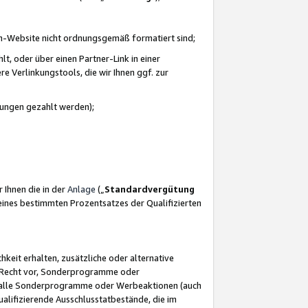
azon-Website nicht ordnungsgemäß formatiert sind;
, oder über einen Partner-Link in einer
e Verlinkungstools, die wir Ihnen ggf. zur
ütungen gezahlt werden);
 Ihnen die in der
Anlage
(„
Standardvergütung
ines bestimmten Prozentsatzes der Qualifizierten
eit erhalten, zusätzliche oder alternative
as Recht vor, Sonderprogramme oder
für alle Sonderprogramme oder Werbeaktionen (auch
lifizierende Ausschlusstatbestände, die im