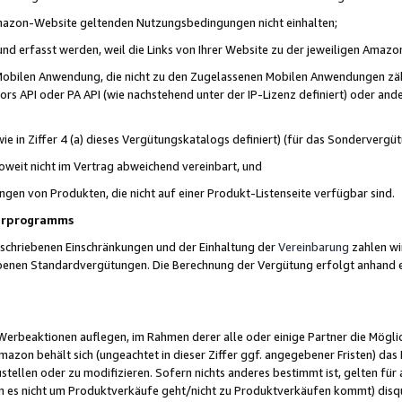
 Amazon-Website geltenden Nutzungsbedingungen nicht einhalten;
t und erfasst werden, weil die Links von Ihrer Website zu der jeweiligen Am
 Mobilen Anwendung, die nicht zu den Zugelassenen Mobilen Anwendungen zählt
s API oder PA API (wie nachstehend unter der IP-Lizenz definiert) oder ander
ie in Ziffer 4 (a) dieses Vergütungskatalogs definiert) (für das Sonderverg
weit nicht im Vertrag abweichend vereinbart, und
ngen von Produkten, die nicht auf einer Produkt-Listenseite verfügbar sind.
nerprogramms
eschriebenen Einschränkungen und der Einhaltung der
Vereinbarung
zahlen wir
ebenen Standardvergütungen. Die Berechnung der Vergütung erfolgt anhand e
beaktionen auflegen, im Rahmen derer alle oder einige Partner die Möglichk
Amazon behält sich (ungeachtet in dieser Ziffer ggf. angegebener Fristen) d
ustellen oder zu modifizieren. Sofern nichts anderes bestimmt ist, gelten 
s nicht um Produktverkäufe geht/nicht zu Produktverkäufen kommt) disqua