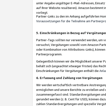
unter Angabe ungültiger E-Mail-Adressen, Einsatz
auf Ihrer Website resultieren). Amazon bestimmt i
vorliegt.
Partner-Links zu den im Anhang aufgeführten Hom
Voraussetzungen für die Teilnahme am Partnerp
5. Einschränkungen in Bezug auf Vergütunge
Partner-Tags sollten nur verwendet werden, um von 
versuchst, Vergütungen sowohl vom Amazon Partn
oder Kombination von Attributions-Links), könne
Partnerprogramm.
Gelegentlich können wir die Möglichkeit unsere
behält sich (ungeachtet etwaiger Fristen) das Rec
Einschränkungen für Vergütungen enthält die
Anla
6. Erfassung und Zahlung von Vergütungen
Wir werden wirtschaftlich vertretbare Anstrengu
ermöglichen und unsere Berichte zu erstellen und 
zusammengefasst sind. Standardvergütungen und s
gerundet werden (z. B. Cent für USD), können dazu
zahlen Standardvergütungen und spezielle Vergüt