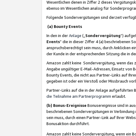
Wesentlichen denen in Ziffer 2 dieses Vergütung
ebenso im Wesentlichen analog für Sonderprogr
Folgende Sondervergütungen sind derzeit verfüg
(a) Bounty Events
In den in der
Anlage
(„
Sondervergütung
“) aufge
Events
“ die in dieser Ziffer 4 (a) beschriebenen 
anspruchsberechtigt sein muss, durch Anklicken ei
der Kunde in der entsprechenden Sitzung die in d
Amazon zahlt keine Sondervergütung, wenn das z
Angabe ungültiger E-Mail-Adressen, Einsatz von B
Bounty Events, die nicht aus Partner-Links auf Ihre
gegeben ist oder ein Verstoß oder Missbrauch vorl
Partner-Links auf die in der Anlage aufgeführte
die Teilnahme am Partnerprogramm
erlaubt.
(b) Bonus-Ereignisse
Bonusereignisse sind in au
beschriebenen Sondervergütungen in Verbindung m
sein muss, durch einen Partner-Link auf Ihrer We
Bonusaktion durchführt.
Amazon zahlt keine Sondervergütung, wenn ein Bon