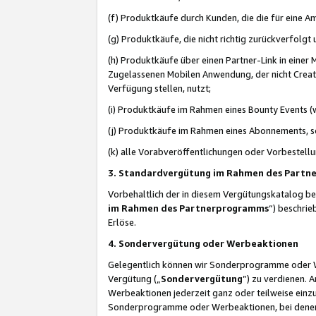
(f) Produktkäufe durch Kunden, die die für eine
(g) Produktkäufe, die nicht richtig zurückverfolg
(h) Produktkäufe über einen Partner-Link in einer
Zugelassenen Mobilen Anwendung, der nicht Creator
Verfügung stellen, nutzt;
(i) Produktkäufe im Rahmen eines Bounty Events (w
(j) Produktkäufe im Rahmen eines Abonnements, so
(k) alle Vorabveröffentlichungen oder Vorbestellu
3. Standardvergütung im Rahmen des Part
Vorbehaltlich der in diesem Vergütungskatalog b
im Rahmen des Partnerprogramms
“) beschri
Erlöse.
4. Sondervergütung oder Werbeaktionen
Gelegentlich können wir Sonderprogramme oder Wer
Vergütung („
Sondervergütung
”) zu verdienen. 
Werbeaktionen jederzeit ganz oder teilweise einz
Sonderprogramme oder Werbeaktionen, bei denen e