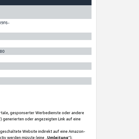
89F6-
280
ortale, gesponserter Werbedienste oder andere
“) generierten oder angezeigten Link auf eine
ngeschaltete Website indirekt auf eine Amazon-
ktiv werden müsste (eine „
Umleitung
“);