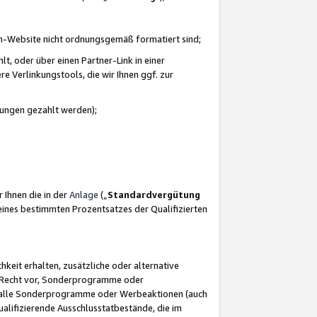
azon-Website nicht ordnungsgemäß formatiert sind;
, oder über einen Partner-Link in einer
e Verlinkungstools, die wir Ihnen ggf. zur
ütungen gezahlt werden);
 Ihnen die in der
Anlage
(„
Standardvergütung
ines bestimmten Prozentsatzes der Qualifizierten
eit erhalten, zusätzliche oder alternative
as Recht vor, Sonderprogramme oder
für alle Sonderprogramme oder Werbeaktionen (auch
lifizierende Ausschlusstatbestände, die im