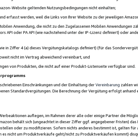
 Amazon-Website geltenden Nutzungsbedingungen nicht einhalten;
t und erfasst werden, weil die Links von Ihrer Website zu der jeweiligen Am
 Mobilen Anwendung, die nicht zu den Zugelassenen Mobilen Anwendungen zählt
s API oder PA API (wie nachstehend unter der IP-Lizenz definiert) oder ander
ie in Ziffer 4 (a) dieses Vergütungskatalogs definiert) (für das Sonderverg
weit nicht im Vertrag abweichend vereinbart, und
ngen von Produkten, die nicht auf einer Produkt-Listenseite verfügbar sind.
nerprogramms
eschriebenen Einschränkungen und der Einhaltung der
Vereinbarung
zahlen wir
ebenen Standardvergütungen. Die Berechnung der Vergütung erfolgt anhand e
beaktionen auflegen, im Rahmen derer alle oder einige Partner die Möglichk
Amazon behält sich (ungeachtet in dieser Ziffer ggf. angegebener Fristen) d
ustellen oder zu modifizieren. Sofern nichts anderes bestimmt ist, gelten 
s nicht um Produktverkäufe geht/nicht zu Produktverkäufen kommt) disqua