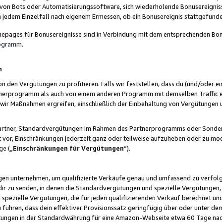
 von Bots oder Automatisierungssoftware, sich wiederholende Bonusereignisse
n jedem Einzelfall nach eigenem Ermessen, ob ein Bonusereignis stattgefund
epages für Bonusereignisse sind in Verbindung mit dem entsprechenden Bonu
rogramm
.
n
den Vergütungen zu profitieren. Falls wir feststellen, dass du (und/oder ein
erprogramm als auch von einem anderen Programm mit demselben Traffic ei
n wir Maßnahmen ergreifen, einschließlich der Einbehaltung von Vergütunge
r Partner, Standardvergütungen im Rahmen des Partnerprogramms oder Sonde
ht vor, Einschränkungen jederzeit ganz oder teilweise aufzuheben oder zu mod
ge
(„
Einschränkungen für Vergütungen
“).
ngen unternehmen, um qualifizierte Verkäufe genau und umfassend zu verfol
dir zu senden, in denen die Standardvergütungen und spezielle Vergütungen, 
pezielle Vergütungen, die für jeden qualifizierenden Verkauf berechnet un
 führen, dass dein effektiver Provisionssatz geringfügig über oder unter dem
ungen in der Standardwährung für eine Amazon-Webseite etwa 60 Tage nach