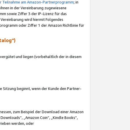
ur Teilnahme am Amazon-Partnerprogramm
; in
 ihnen in der Vereinbarung zugewiesene
m sowie Ziffer 3 der IP-Lizenz für das
 Vereinbarung wird hiermit Folgendes
programm oder Ziffer 1 der Amazon Richtlinie für
talog“)
ergütet und liegen (vorbehaltlich der in diesem
i die Sitzung beginnt, wenn der Kunde den Partner-
Ermessen, zum Beispiel der Download einer Amazon
 Downloads“, „Amazon Coin“, „Kindle Books“,
trieben werden, oder