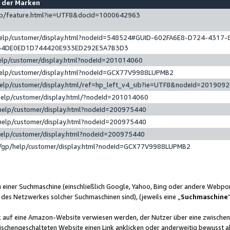
e der Marken
gp/feature.html?ie=UTF8&docId=1000642963
help/customer/display.html?nodeId=548524#GUID-602FA6E8-D724-4317-
64DE0ED1D744420E933ED292E5A7B3D3
elp/customer/display.html?nodeId=201014060
help/customer/display.html?nodeId=GCX77V9988LUPMB2
help/customer/display.html/ref=hp_left_v4_sib?ie=UTF8&nodeId=201909
help/customer/display.html/?nodeId=201014060
help/customer/display.html?nodeId=200975440
help/customer/display.html?nodeId=200975440
help/customer/display.html?nodeId=200975440
/gp/help/customer/display.html?nodeId=GCX77V9988LUPMB2
n einer Suchmaschine (einschließlich Google, Yahoo, Bing oder andere Webp
 des Netzwerkes solcher Suchmaschinen sind), (jeweils eine „
Suchmaschine
nk auf eine Amazon-Website verwiesen werden, der Nutzer über eine zwische
ischengeschalteten Website einen Link anklicken oder anderweitig bewusst a