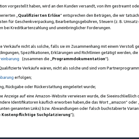
ktion vorgestellt haben, wird an den Kunden versandt, von ihm gestreamt od
erierten „
Qualifizierten Erlöse
“ entsprechen den Beträgen, die wir tatsäch
sten für Geschenkverpackung, Bearbeitungsgebühren, Steuern (z. B. Umsatz-
en bei Kreditkartenzahlung und uneinbringlicher Forderungen.
e Verkäufe nicht als solche, falls sie im Zusammenhang mit einem Verstoß 
ungen, Spezifikationen, Erklärungen und Richtlinien getätigt werden, die 
reinbarung
(zusammen die „
Programmdokumentation
“).
 Qualifizierte Verkäufe wären, nicht als solche und sind vom Partnerprogra
nbarung
erfolgen;
ung, Rückgabe oder Rückerstattung eingeleitet wurde;
ine Anzeige auf eine Amazon-Website verwiesen wurde, die Sieeinschließlich
ndere Identifikatoren käuflich erworben haben,die das Wort „amazon“ oder 
e unten genannten Links) bzw. Abwandlungen oder falsch buchstabierte Varia
e Kostenpflichtige Suchplatzierung
”);