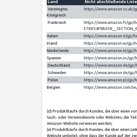
Land
Nicht abschließende List
Vereinigtes
https://www.amazon.co.uk/
Königreich
Frankreich
https://www.amazon.fr/gp/
E78834F9BA58__SECTION_
Italien
https://www.amazon.it/gp/h
Irland
https://www.amazon.ie/gp/
Niederlande
https://www.amazon.nl/gp/
Spanien
https://www.amazon.es/gp/
Deutschland
https://www.amazon.de/gp/
Schweden
https://www.amazon.de/gp/
Polen
https://www.amazon.pl/gp/
Belgien
https://www.amazon.com.be
(d) Produktkäufe durch Kunden, die über einen vo
Such- oder Verweisdienste oder Websites, die Teil
Amazon-Website verwiesen werden;
(e) Produktkäufe durch Kunden, die über einen Li
Website umleitet, ohne dass der Kunde auf der zw