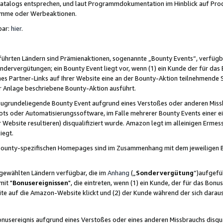
skatalogs entsprechen, und laut Programmdokumentation im Hinblick auf Pr
amme oder Werbeaktionen.
bar:
hier
.
führten Ländern sind Prämienaktionen, sogenannte „Bounty Events“, verfügb
Sondervergütungen; ein Bounty Event liegt vor, wenn (1) ein Kunde der für da
nes Partner-Links auf Ihrer Website eine an der Bounty-Aktion teilnehmende 
er Anlage beschriebene Bounty-Aktion ausführt.
ugrundeliegende Bounty Event aufgrund eines Verstoßes oder anderen Miss
ots oder Automatisierungssoftware, im Falle mehrerer Bounty Events einer e
r Website resultieren) disqualifiziert wurde. Amazon legt im alleinigen Ermess
iegt.
n Bounty-spezifischen Homepages sind im Zusammenhang mit dem jeweiligen
sgewählten Ländern verfügbar, die im
Anhang
(„
Sondervergütung
“)aufgefüh
it "
Bonusereignissen
", die eintreten, wenn (1) ein Kunde, der für das Bon
bsite auf die Amazon-Website klickt und (2) der Kunde während der sich dar
usereignis aufgrund eines Verstoßes oder eines anderen Missbrauchs disqua