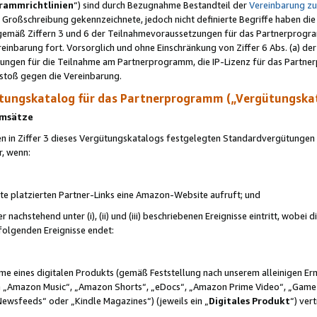
rammrichtlinien
“) sind durch Bezugnahme Bestandteil der
Vereinbarung z
Großschreibung gekennzeichnete, jedoch nicht definierte Begriffe haben die
 gemäß Ziffern 3 und 6 der Teilnahmevoraussetzungen für das Partnerprogram
nbarung fort. Vorsorglich und ohne Einschränkung von Ziffer 6 Abs. (a) der
ungen für die Teilnahme am Partnerprogramm, die IP-Lizenz für das Partner
rstoß gegen die Vereinbarung.
ungskatalog für das Partnerprogramm („Vergütungska
 Umsätze
n in Ziffer 3 dieses Vergütungskatalogs festgelegten Standardvergütungen v
r, wenn:
ite platzierten Partner-Links eine Amazon-Website aufruft; und
r nachstehend unter (i), (ii) und (iii) beschriebenen Ereignisse eintritt, wobe
 folgenden Ereignisse endet:
hme eines digitalen Produkts (gemäß Feststellung nach unserem alleinigen 
 „Amazon Music“, „Amazon Shorts“, „eDocs“, „Amazon Prime Video“, „Game
Newsfeeds“ oder „Kindle Magazines“) (jeweils ein „
Digitales Produkt
“) ver