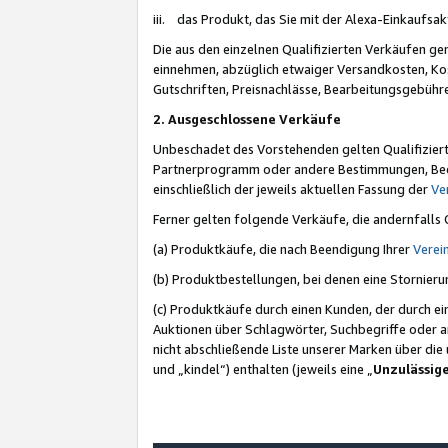
iii. das Produkt, das Sie mit der Alexa-Einkaufsa
Die aus den einzelnen Qualifizierten Verkäufen gen
einnehmen, abzüglich etwaiger Versandkosten, Ko
Gutschriften, Preisnachlässe, Bearbeitungsgebühr
2. Ausgeschlossene Verkäufe
Unbeschadet des Vorstehenden gelten Qualifiziert
Partnerprogramm oder andere Bestimmungen, Beding
einschließlich der jeweils aktuellen Fassung der
Ve
Ferner gelten folgende Verkäufe, die andernfalls
(a) Produktkäufe, die nach Beendigung Ihrer
Verei
(b) Produktbestellungen, bei denen eine Stornier
(c) Produktkäufe durch einen Kunden, der durch e
Auktionen über Schlagwörter, Suchbegriffe oder a
nicht abschließende Liste unserer Marken über di
und „kindel“) enthalten (jeweils eine „
Unzulässig