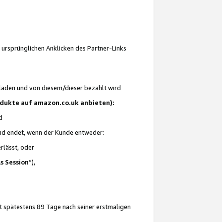
 ursprünglichen Anklicken des Partner-Links
laden und von diesem/dieser bezahlt wird
rodukte auf amazon.co.uk anbieten):
d
 und endet, wenn der Kunde entweder:
erlässt, oder
ls Session
“),
t spätestens 89 Tage nach seiner erstmaligen