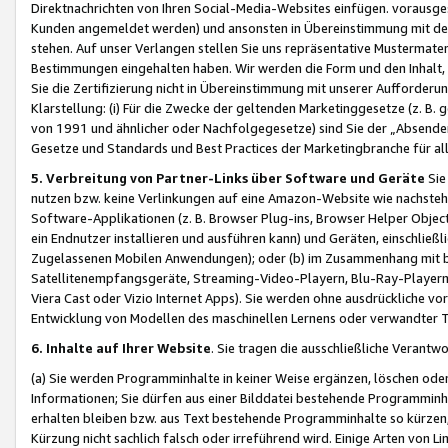
Direktnachrichten von Ihren Social-Media-Websites einfügen. vorausg
Kunden angemeldet werden) und ansonsten in Übereinstimmung mit der
stehen. Auf unser Verlangen stellen Sie uns repräsentative Mustermater
Bestimmungen eingehalten haben. Wir werden die Form und den Inhalt, di
Sie die Zertifizierung nicht in Übereinstimmung mit unserer Aufforderu
Klarstellung: (i) Für die Zwecke der geltenden Marketinggesetze (z. 
von 1991 und ähnlicher oder Nachfolgegesetze) sind Sie der „Absender“ j
Gesetze und Standards und Best Practices der Marketingbranche für 
5. Verbreitung von Partner-Links über Software und Geräte
Sie
nutzen bzw. keine Verlinkungen auf eine Amazon-Website wie nachsteh
Software-Applikationen (z. B. Browser Plug-ins, Browser Helper Objec
ein Endnutzer installieren und ausführen kann) und Geräten, einschlie
Zugelassenen Mobilen Anwendungen); oder (b) im Zusammenhang mit bzw.
Satellitenempfangsgeräte, Streaming-Video-Playern, Blu-Ray-Playern 
Viera Cast oder Vizio Internet Apps). Sie werden ohne ausdrückliche v
Entwicklung von Modellen des maschinellen Lernens oder verwandter 
6. Inhalte auf Ihrer Website
. Sie tragen die ausschließliche Verantwo
(a) Sie werden Programminhalte in keiner Weise ergänzen, löschen oder
Informationen; Sie dürfen aus einer Bilddatei bestehende Programminhal
erhalten bleiben bzw. aus Text bestehende Programminhalte so kürzen, 
Kürzung nicht sachlich falsch oder irreführend wird. Einige Arten von L