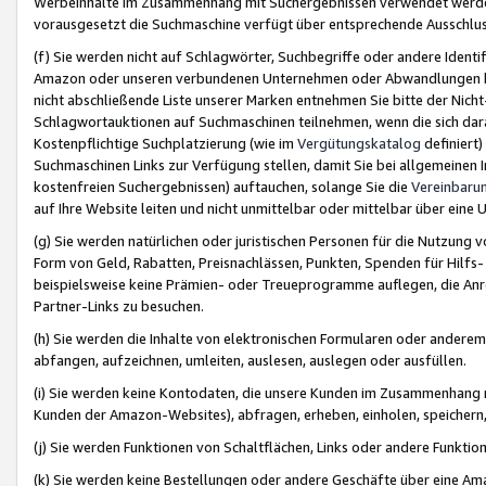
Werbeinhalte im Zusammenhang mit Suchergebnissen verwendet werden,
vorausgesetzt die Suchmaschine verfügt über entsprechende Ausschlu
(f) Sie werden nicht auf Schlagwörter, Suchbegriffe oder andere Ident
Amazon oder unseren verbundenen Unternehmen oder Abwandlungen bzw
nicht abschließende Liste unserer Marken entnehmen Sie bitte der Nich
Schlagwortauktionen auf Suchmaschinen teilnehmen, wenn die sich da
Kostenpflichtige Suchplatzierung (wie im
Vergütungskatalog
definiert
Suchmaschinen Links zur Verfügung stellen, damit Sie bei allgemeinen I
kostenfreien Suchergebnissen) auftauchen, solange Sie die
Vereinbaru
auf Ihre Website leiten und nicht unmittelbar oder mittelbar über eine
(g) Sie werden natürlichen oder juristischen Personen für die Nutzung 
Form von Geld, Rabatten, Preisnachlässen, Punkten, Spenden für Hilfs
beispielsweise keine Prämien- oder Treueprogramme auflegen, die Anrei
Partner-Links zu besuchen.
(h) Sie werden die Inhalte von elektronischen Formularen oder anderem M
abfangen, aufzeichnen, umleiten, auslesen, auslegen oder ausfüllen.
(i) Sie werden keine Kontodaten, die unsere Kunden im Zusammenhang 
Kunden der Amazon-Websites), abfragen, erheben, einholen, speichern,
(j) Sie werden Funktionen von Schaltflächen, Links oder andere Funkti
(k) Sie werden keine Bestellungen oder andere Geschäfte über eine Ama