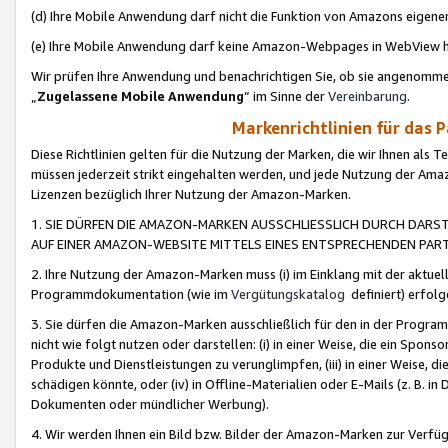
(d) Ihre Mobile Anwendung darf nicht die Funktion von Amazons eige
(e) Ihre Mobile Anwendung darf keine Amazon-Webpages in WebView 
Wir prüfen Ihre Anwendung und benachrichtigen Sie, ob sie angenomm
„
Zugelassene Mobile Anwendung
“ im Sinne der
Vereinbarung
.
Markenrichtlinien für das 
Diese Richtlinien gelten für die Nutzung der Marken, die wir Ihnen als 
müssen jederzeit strikt eingehalten werden, und jede Nutzung der Ama
Lizenzen bezüglich Ihrer Nutzung der Amazon-Marken.
1. SIE DÜRFEN DIE AMAZON-MARKEN AUSSCHLIESSLICH DURCH DARS
AUF EINER AMAZON-WEBSITE MITTELS EINES ENTSPRECHENDEN PART
2. Ihre Nutzung der Amazon-Marken muss (i) im Einklang mit der aktuells
Programmdokumentation (wie im
Vergütungskatalog
definiert) erfolg
3. Sie dürfen die Amazon-Marken ausschließlich für den in der Progr
nicht wie folgt nutzen oder darstellen: (i) in einer Weise, die ein Spo
Produkte und Dienstleistungen zu verunglimpfen, (iii) in einer Weise
schädigen könnte, oder (iv) in Offline-Materialien oder E-Mails (z. B.
Dokumenten oder mündlicher Werbung).
4. Wir werden Ihnen ein Bild bzw. Bilder der Amazon-Marken zur Verfüg