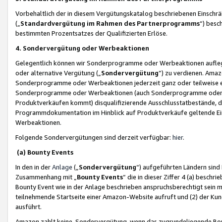
Vorbehaltlich der in diesem Vergütungskatalog beschriebenen Einschr
(„
Standardvergütung im Rahmen des Partnerprogramms
“) besc
bestimmten Prozentsatzes der Qualifizierten Erlöse.
4. Sondervergütung oder Werbeaktionen
Gelegentlich können wir Sonderprogramme oder Werbeaktionen auflegen,
oder alternative Vergütung („
Sondervergütung
”) zu verdienen. Amazo
Sonderprogramme oder Werbeaktionen jederzeit ganz oder teilweise einz
Sonderprogramme oder Werbeaktionen (auch Sonderprogramme oder We
Produktverkäufen kommt) disqualifizierende Ausschlusstatbestände, di
Programmdokumentation im Hinblick auf Produktverkäufe geltende E
Werbeaktionen.
Folgende Sondervergütungen sind derzeit verfügbar:
hier
.
(a) Bounty Events
In den in der
Anlage
(„
Sondervergütung
“) aufgeführten Ländern sind
Zusammenhang mit „
Bounty Events
“ die in dieser Ziffer 4 (a) besch
Bounty Event wie in der Anlage beschrieben anspruchsberechtigt sein mu
teilnehmende Startseite einer Amazon-Website aufruft und (2) der Kun
ausführt.
Amazon zahlt keine Sondervergütung, wenn das zugrundeliegende Boun