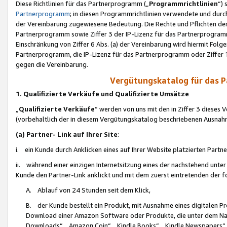
Diese Richtlinien für das Partnerprogramm („
Programmrichtlinien
“)
Partnerprogramm
; in diesen Programmrichtlinien verwendete und durch
der Vereinbarung zugewiesene Bedeutung. Die Rechte und Pflichten de
Partnerprogramm sowie Ziffer 3 der IP-Lizenz für das Partnerprogram
Einschränkung von Ziffer 6 Abs. (a) der Vereinbarung wird hiermit Fol
Partnerprogramm, die IP-Lizenz für das Partnerprogramm oder Ziffer 1
gegen die Vereinbarung.
Vergütungskatalog für das 
1. Qualifizierte Verkäufe und Qualifizierte Umsätze
„
Qualifizierte Verkäufe
“ werden von uns mit den in Ziffer 3 diese
(vorbehaltlich der in diesem Vergütungskatalog beschriebenen Ausnah
(a) Partner- Link auf Ihrer Site
:
i. ein Kunde durch Anklicken eines auf Ihrer Website platzierten Part
ii. während einer einzigen Internetsitzung eines der nachstehend unter (i)
Kunde den Partner-Link anklickt und mit dem zuerst eintretenden der f
A. Ablauf von 24 Stunden seit dem Klick,
B. der Kunde bestellt ein Produkt, mit Ausnahme eines digitalen P
Download einer Amazon Software oder Produkte, die unter dem N
Downloads“, „Amazon Coin“, „Kindle Books“, „Kindle Newspapers“, „