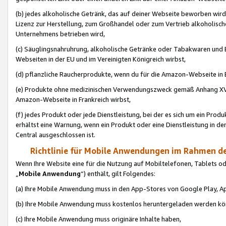
(b) jedes alkoholische Getränk, das auf deiner Webseite beworben wird
Lizenz zur Herstellung, zum Großhandel oder zum Vertrieb alkoholisch
Unternehmens betrieben wird,
(c) Säuglingsnahruhrung, alkoholische Getränke oder Tabakwaren und E
Webseiten in der EU und im Vereinigten Königreich wirbst,
(d) pflanzliche Raucherprodukte, wenn du für die Amazon-Webseite in B
(e) Produkte ohne medizinischen Verwendungszweck gemäß Anhang XVI 
Amazon-Webseite in Frankreich wirbst,
(f) jedes Produkt oder jede Dienstleistung, bei der es sich um ein Prod
erhältst eine Warnung, wenn ein Produkt oder eine Dienstleistung in de
Central ausgeschlossen ist.
Richtlinie für Mobile Anwendungen im Rahmen de
Wenn Ihre Website eine für die Nutzung auf Mobiltelefonen, Tablets 
„
Mobile Anwendung
“) enthält, gilt Folgendes:
(a) Ihre Mobile Anwendung muss in den App-Stores von Google Play, A
(b) Ihre Mobile Anwendung muss kostenlos heruntergeladen werden könn
(c) Ihre Mobile Anwendung muss originäre Inhalte haben,