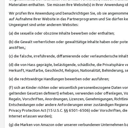
Materialien enthalten. Sie müssen Ihre Website(s) in Ihrer Anwendung ide
Wir prüfen Ihre Anwendung und benachrichtigen Sie, ob sie angenommen
auf Aufnahme Ihrer Website in das Partnerprogramm und Sie dürfen kei
Ungeeignet sind unter anderem Websites:
(a) die sexuelle oder obszöne Inhalte bewerben oder enthalten;
(b) die Gewalt verherrlichen oder gewalttätige Inhalte haben oder pot
anstiften,;
(c) die falsche, irreführende, diffamierende oder verleumderische Inha
(d) die von Hass geprägte, belästigende, schädliche, die Privatsphäre v
Herkunft, Hautfarbe, Geschlecht, Religion, Nationalität, Behinderung, 
(e) die rechtswidrige Handlungen bewerben oder ausführen;
(f) sich an Kinder richten oder wissentlich personenbezogene Daten vo
geltenden Gesetzen definiert) erheben, verwenden oder offenlegen, Vo
Regeln, Vorschriften, Anordnungen, Lizenzen, Genehmigungen, Richtlini
Entscheidungen oder andere Anforderungen einer zuständigen Regierung
Privacy Protection Act (15 U.S.C. §§ 6501-6506) oder Vorschriften, di
Internet erlassen wurden);
(g) die Marken von Amazon oder unseren verbundenen Unternehmen b