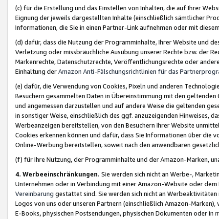
(c) für die Erstellung und das Einstellen von Inhalten, die auf Ihrer We
Eignung der jeweils dargestellten Inhalte (einschließlich sämtlicher 
Informationen, die Sie in einen Partner-Link aufnehmen oder mit diese
(d) dafür, dass die Nutzung der Programminhalte, Ihrer Website und des 
Verletzung oder missbräuchliche Ausübung unserer Rechte bzw. der Recht
Markenrechte, Datenschutzrechte, Veröffentlichungsrechte oder anderer
Einhaltung der
Amazon Anti-Fälschungsrichtlinien für das Partnerpro
(e) dafür, die Verwendung von Cookies, Pixeln und anderen Technologien
Besuchern gesammelten Daten in Übereinstimmung mit den geltenden Ge
und angemessen darzustellen und auf andere Weise die geltenden geset
in sonstiger Weise, einschließlich des ggf. anzuzeigenden Hinweises, d
Werbeanzeigen bereitstellen, von den Besuchern Ihrer Website unmitte
Cookies erkennen können und dafür, dass Sie Informationen über die v
Online-Werbung bereitstellen, soweit nach den anwendbaren gesetzlic
(f) für Ihre Nutzung, der Programminhalte und der Amazon-Marken, u
4. Werbeeinschränkungen.
Sie werden sich nicht an Werbe-, Market
Unternehmen oder in Verbindung mit einer Amazon-Website oder dem Pa
Vereinbarung
gestattet sind. Sie werden sich nicht an Werbeaktivitäten
Logos von uns oder unseren Partnern (einschließlich Amazon-Marken), 
E-Books, physischen Postsendungen, physischen Dokumenten oder in 