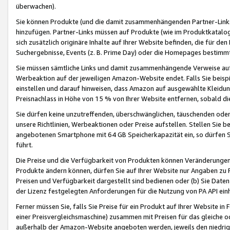
überwachen).
Sie können Produkte (und die damit zusammenhängenden Partner-Links)
hinzufügen. Partner-Links müssen auf Produkte (wie im Produktkatalog de
sich zusätzlich originäre Inhalte auf Ihrer Website befinden, die für 
Suchergebnisse, Events (z. B. Prime Day) oder die Homepages bestimmte
Sie müssen sämtliche Links und damit zusammenhängende Verweise auf z
Werbeaktion auf der jeweiligen Amazon-Website endet. Falls Sie beisp
einstellen und darauf hinweisen, dass Amazon auf ausgewählte Kleidun
Preisnachlass in Höhe von 15 % von Ihrer Website entfernen, sobald di
Sie dürfen keine unzutreffenden, überschwänglichen, täuschenden od
unsere Richtlinien, Werbeaktionen oder Preise aufstellen. Stellen Sie 
angebotenen Smartphone mit 64 GB Speicherkapazität ein, so dürfen S
führt.
Die Preise und die Verfügbarkeit von Produkten können Veränderungen 
Produkte ändern können, dürfen Sie auf Ihrer Website nur Angaben zu P
Preisen und Verfügbarkeit dargestellt sind bedienen oder (b) Sie Daten
der Lizenz festgelegten Anforderungen für die Nutzung von PA API einh
Ferner müssen Sie, falls Sie Preise für ein Produkt auf Ihrer Website in 
einer Preisvergleichsmaschine) zusammen mit Preisen für das gleiche o
außerhalb der Amazon-Website angeboten werden, jeweils den niedrigst