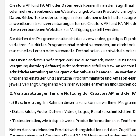
Creators API und PA API oder Datenfeeds können Ihnen den Zugriff auf D
oder mehreren verbundenen Websites angebotenen Produkte ermögliche
Daten, Bilder, Texte oder sonstigen Informationen oder Inhalte zuzugre
anwendbaren Lizenzvereinbarungen für die Creators API und PA API od
diesen verbundenen Websites zur Verfügung gestellt werden.
Sie dürfen den Programminhalt nicht dazu verwenden, geistiges Eigent
verletzen. Sie dürfen Programminhalte nicht verwenden, um direkt ode
maschinelles Lernen oder verwandte Technologien zu entwickeln oder zu
Die Lizenz endet mit sofortiger Wirkung automatisch, wenn Sie zu irg
Vergütungskatalog definiert) nicht rechtzeitig erfüllen bzw. ansonsten
schriftliche Mitteilung an Sie ganz oder teilweise beenden. Sie werden
umgehend einstellen und sämtliche Programminhalte und Amazon-Marke
jeweils verlangt, umgehend von Ihrer Website entfernen und löschen od
2. Voraussetzungen für die Nutzung der Creators API und der P
(a)
Beschreibung
. Im Rahmen dieser Lizenz können wir Ihnen Programmi
• Daten, Bilder, Audio-Dateien, Videos, Logos, Benutzerschnittstellen-
• Textmaterialien, wie beispielsweise Produktinformationen in Textfor
Neben den vorstehenden Produktwerbungsinhalten und dem Zugriff auf 
Zusammenhang mit Creators API und PA API Musterquellcodes und -bibli