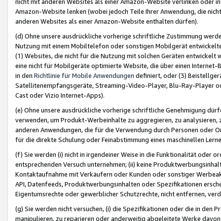
nicht mit anderen Websites als einer Amazon-Website verlinken oder i
Amazon-Website lenken (wobei jedoch Teile Ihrer Anwendung, die nich
anderen Websites als einer Amazon-Website enthalten dürfen).
(d) Ohne unsere ausdrückliche vorherige schriftliche Zustimmung werd
Nutzung mit einem Mobiltelefon oder sonstigen Mobilgerät entwickelt
(1) Websites, die nicht für die Nutzung mit solchen Geräten entwickelt
eine nicht für Mobilgeräte optimierte Website, die über einen Interne
in den
Richtlinie für Mobile Anwendungen
definiert, oder (3) Beistellge
Satellitenempfangsgeräte, Streaming-Video-Player, Blu-Ray-Player ode
Cast oder Vizio Internet-Apps).
(e) Ohne unsere ausdrückliche vorherige schriftliche Genehmigung dürfe
verwenden, um Produkt-Werbeinhalte zu aggregieren, zu analysieren, 
anderen Anwendungen, die für die Verwendung durch Personen oder Or
für die direkte Schulung oder Feinabstimmung eines maschinellen Lern
(f) Sie werden (i) nicht in irgendeiner Weise in die Funktionalität ode
entsprechenden Versuch unternehmen; (ii) keine Produktwerbungsinha
Kontaktaufnahme mit Verkäufern oder Kunden oder sonstiger Werbeaktiv
API, Datenfeeds, Produktwerbungsinhalten oder Spezifikationen erschei
Eigentumsrechte oder gewerblicher Schutzrechte, nicht entfernen, verd
(g) Sie werden nicht versuchen, (i) die Spezifikationen oder die in de
manipulieren, zu reparieren oder anderweitig abgeleitete Werke davon z