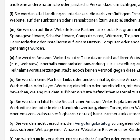
und keine andere natürliche oder juristische Person dazu ermächtigen, a
(l) Sie werden alle Handlungen unterlassen, die nach vernünftigem Erme
Website, auf der Funktionen oder Transaktionen (zum Beispiel suchen, s
(m) Sie werden auf Ihrer Website keine Partner-Links oder Programmin
Spionagesoftware, Schadsoftware, Computerviren, Würmern, Trojaner
Herunterladen oder Installieren auf einem Nutzer-Computer oder ande
genehmigt wurden.
(n) Sie werden Amazon-Websites oder Teile davon nicht auf Ihrer Websi
(z. B., WebView) innerhalb einer Mobilen Anwendung. Die Darstellung ein
Teilnahmevoraussetzungen stellt jedoch keinen Verstoß gegen diese Zif
(o) Sie werden keine Partner-Links oder andere Inhalte, die eine Am
Werbeseiten oder Layer-Werbung einstellen oder bereitstellen, mit Au
bewerben, die eng mit dem auf Ihrer Website befindlichen Material z
(p) Sie werden in Inhalte, die Sie auf einer Amazon-Website platzier
Werbediensten oder in einer Kundenbewertung, einem Forum, einem Wun
einer Amazon-Website verfügbaren Kontext) keine Partner-Links integr
(q) Sie werden nicht versuchen, den
Vergütungskatalog
zu umgehen oder
dass sich eine Webpage einer Amazon-Website im Browser eines Kunden 
(r) Sie werden nicht versuchen, Internetverkehr (Traffic) oder Vergü