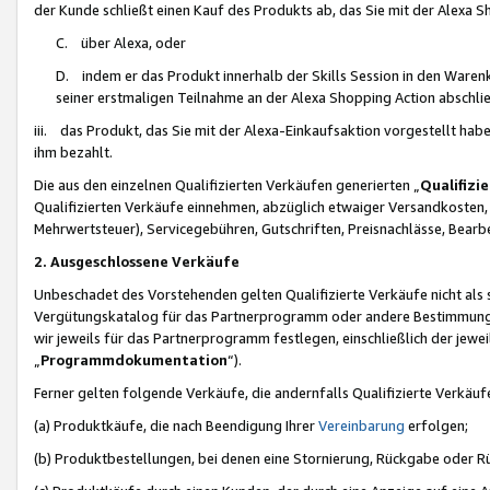
der Kunde schließt einen Kauf des Produkts ab, das Sie mit der Alexa 
C. über Alexa, oder
D. indem er das Produkt innerhalb der Skills Session in den Waren
seiner erstmaligen Teilnahme an der Alexa Shopping Action abschlie
iii. das Produkt, das Sie mit der Alexa-Einkaufsaktion vorgestellt ha
ihm bezahlt.
Die aus den einzelnen Qualifizierten Verkäufen generierten „
Qualifizi
Qualifizierten Verkäufe einnehmen, abzüglich etwaiger Versandkosten
Mehrwertsteuer), Servicegebühren, Gutschriften, Preisnachlässe, Bear
2. Ausgeschlossene Verkäufe
Unbeschadet des Vorstehenden gelten Qualifizierte Verkäufe nicht als
Vergütungskatalog für das Partnerprogramm oder andere Bestimmungen,
wir jeweils für das Partnerprogramm festlegen, einschließlich der jewe
„
Programmdokumentation
“).
Ferner gelten folgende Verkäufe, die andernfalls Qualifizierte Verkä
(a) Produktkäufe, die nach Beendigung Ihrer
Vereinbarung
erfolgen;
(b) Produktbestellungen, bei denen eine Stornierung, Rückgabe oder R