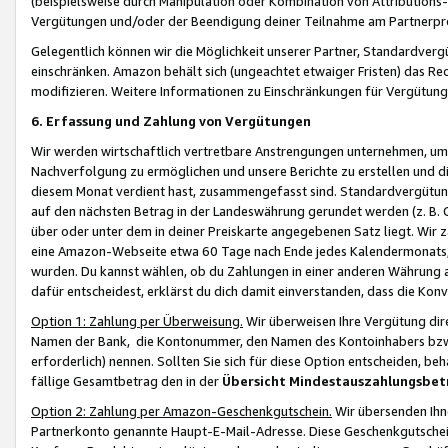
(beispielsweise durch Manipulation oder Kombination von Attributions-
Vergütungen und/oder der Beendigung deiner Teilnahme am Partnerp
Gelegentlich können wir die Möglichkeit unserer Partner, Standardv
einschränken. Amazon behält sich (ungeachtet etwaiger Fristen) das Re
modifizieren. Weitere Informationen zu Einschränkungen für Vergütung
6. Erfassung und Zahlung von Vergütungen
Wir werden wirtschaftlich vertretbare Anstrengungen unternehmen, um 
Nachverfolgung zu ermöglichen und unsere Berichte zu erstellen und di
diesem Monat verdient hast, zusammengefasst sind. Standardvergütung
auf den nächsten Betrag in der Landeswährung gerundet werden (z. B. C
über oder unter dem in deiner Preiskarte angegebenen Satz liegt. Wir
eine Amazon-Webseite etwa 60 Tage nach Ende jedes Kalendermonats, i
wurden. Du kannst wählen, ob du Zahlungen in einer anderen Währung
dafür entscheidest, erklärst du dich damit einverstanden, dass die K
Option 1: Zahlung per Überweisung.
Wir überweisen Ihre Vergütung dir
Namen der Bank, die Kontonummer, den Namen des Kontoinhabers bzw. a
erforderlich) nennen. Sollten Sie sich für diese Option entscheiden, be
fällige Gesamtbetrag den in der
Übersicht Mindestauszahlungsbet
Option 2: Zahlung per Amazon-Geschenkgutschein.
Wir übersenden Ihne
Partnerkonto genannte Haupt-E-Mail-Adresse. Diese Geschenkgutschei