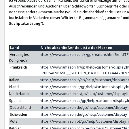
(c) Produktkäufe durch einen Kunden, der durch eine Anzeige auf eine 
Ausschreibungen und Auktionen über Schlagwörter, Suchbegriffe oder 
oder eine andere Amazon-Marke (vgl. die nicht abschließende Liste un
buchstabierte Varianten dieser Wörter (z. B. „ammazon“, „amaozn“ und „
Suchplatzierung
”);
Land
Nicht abschließende Liste der Marken
Vereinigtes
https://www.amazon.co.uk/gp/feature.html?ie=U
Königreich
Frankreich
https://www.amazon.fr/gp/help/customer/displa
E78834F9BA58__SECTION_64DE0ED1D744420E9
Italien
https://www.amazon.it/gp/help/customer/display
Irland
https://www.amazon.ie/gp/help/customer/displa
Niederlande
https://www.amazon.nl/gp/help/customer/display
Spanien
https://www.amazon.es/gp/help/customer/display
Deutschland
https://www.amazon.de/gp/help/customer/displa
Schweden
https://www.amazon.de/gp/help/customer/displa
Polen
https://www.amazon.pl/gp/help/customer/display
Belgien
https://www.amazon.com.be/gp/help/customer/d