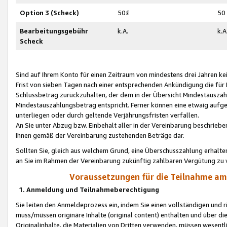
Option 3 (Scheck)
50£
50
Bearbeitungsgebühr
k.A.
k.A
Scheck
Sind auf Ihrem Konto für einen Zeitraum von mindestens drei Jahren kein
Frist von sieben Tagen nach einer entsprechenden Ankündigung die für
Schlussbetrag zurückzuhalten, der dem in der Übersicht Mindestausz
Mindestauszahlungsbetrag entspricht. Ferner können eine etwaig aufg
unterliegen oder durch geltende Verjährungsfristen verfallen.
An Sie unter Abzug bzw. Einbehalt aller in der Vereinbarung beschrieb
Ihnen gemäß der Vereinbarung zustehenden Beträge dar.
Sollten Sie, gleich aus welchem Grund, eine Überschusszahlung erhalte
an Sie im Rahmen der Vereinbarung zukünftig zahlbaren Vergütung zu 
Voraussetzungen für die Teilnahme a
1. Anmeldung und Teilnahmeberechtigung
Sie leiten den Anmeldeprozess ein, indem Sie einen vollständigen und 
muss/müssen originäre Inhalte (original content) enthalten und über d
Originalinhalte, die Materialien von Dritten verwenden, müssen wese