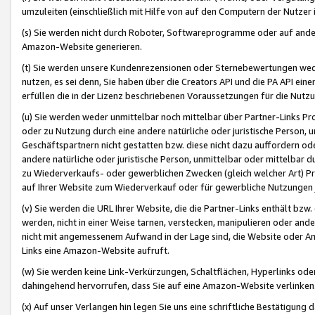
umzuleiten (einschließlich mit Hilfe von auf den Computern der Nutzer i
(s) Sie werden nicht durch Roboter, Softwareprogramme oder auf andere
Amazon-Website generieren.
(t) Sie werden unsere Kundenrezensionen oder Sternebewertungen wed
nutzen, es sei denn, Sie haben über die Creators API und die PA API e
erfüllen die in der Lizenz beschriebenen Voraussetzungen für die Nutzu
(u) Sie werden weder unmittelbar noch mittelbar über Partner-Links P
oder zu Nutzung durch eine andere natürliche oder juristische Person,
Geschäftspartnern nicht gestatten bzw. diese nicht dazu auffordern od
andere natürliche oder juristische Person, unmittelbar oder mittelbar
zu Wiederverkaufs- oder gewerblichen Zwecken (gleich welcher Art) 
auf Ihrer Website zum Wiederverkauf oder für gewerbliche Nutzungen 
(v) Sie werden die URL Ihrer Website, die die Partner-Links enthält b
werden, nicht in einer Weise tarnen, verstecken, manipulieren oder and
nicht mit angemessenem Aufwand in der Lage sind, die Website oder A
Links eine Amazon-Website aufruft.
(w) Sie werden keine Link-Verkürzungen, Schaltflächen, Hyperlinks ode
dahingehend hervorrufen, dass Sie auf eine Amazon-Website verlinken
(x) Auf unser Verlangen hin legen Sie uns eine schriftliche Bestätigung