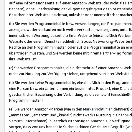
auf eine Informationsseite auf einer Amazon-Website, der nicht als Part
Bannern); ohne Einschränkung der Allgemeingültigkeit des Vorstehende
Besucher Ihrer Website unsichtbar, unlesbar oder unentzifferbar mache
(b) Sie werden Programminhalte bzw. Anwendungen, die Programminhalt
anzeigen, weder verkaufen noch weiterverkaufen, weitergeben, unterli
innerhalb von Werbung außerhalb Ihrer Website (einschließlich Werbun
Website oder einem Dienst (einschließlich Social Networking-Website
Rechte an den Programminhalten oder auf die Programminhalte an eine a
übertragen müssten, und Sie werden keine mit Ihrem Partner-Tag formati
Ihre Website ist.
(c) Sie werden Programminhalte, die nicht mehr auf einer Amazon-Websit
mehr zur Nutzung zur Verfügung stehen, umgehend von Ihrer Website e
(d) Sie werden keine Programminhalte, einschließlich in den Programmin
eine Person bzw. ein Unternehmen ein bestimmtes Produkt, eine Dienstle
geschäftlichen Beziehung oder Verbindung zu diesen steht (einschließli
Programminhalten).
(e) Sie werden Amazon-Marken (wie in den
Markenrichtlinien
definiert) 
„ammazon“, „amaozn“ und „kindel“) nicht zwecks Nutzung in einer Suc
Versuch unternehmen). Zusätzlich zu sonstigen Amazon zur Verfügung 
sorgen, dass von uns benannte Suchmaschinen Geschützte Begriffe (wie 