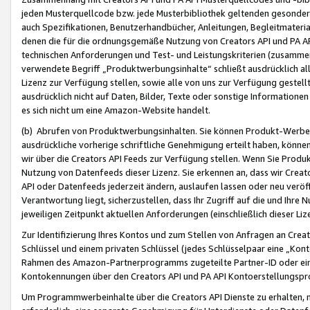
jeden Musterquellcode bzw. jede Musterbibliothek geltenden gesonder
auch Spezifikationen, Benutzerhandbücher, Anleitungen, Begleitmaterial
denen die für die ordnungsgemäße Nutzung von Creators API und PA A
technischen Anforderungen und Test- und Leistungskriterien (zusammen
verwendete Begriff „Produktwerbungsinhalte“ schließt ausdrücklich al
Lizenz zur Verfügung stellen, sowie alle von uns zur Verfügung gestel
ausdrücklich nicht auf Daten, Bilder, Texte oder sonstige Informatione
es sich nicht um eine Amazon-Website handelt.
(b) Abrufen von Produktwerbungsinhalten. Sie können Produkt-Werbein
ausdrückliche vorherige schriftliche Genehmigung erteilt haben, könn
wir über die Creators API Feeds zur Verfügung stellen. Wenn Sie Produk
Nutzung von Datenfeeds dieser Lizenz. Sie erkennen an, dass wir Creat
API oder Datenfeeds jederzeit ändern, auslaufen lassen oder neu veröffe
Verantwortung liegt, sicherzustellen, dass Ihr Zugriff auf die und Ihr
jeweiligen Zeitpunkt aktuellen Anforderungen (einschließlich dieser Liz
Zur Identifizierung Ihres Kontos und zum Stellen von Anfragen an Crea
Schlüssel und einem privaten Schlüssel (jedes Schlüsselpaar eine „Kon
Rahmen des Amazon-Partnerprogramms zugeteilte Partner-ID oder ein
Kontokennungen über den Creators API und PA API Kontoerstellungspro
Um Programmwerbeinhalte über die Creators API Dienste zu erhalten, m