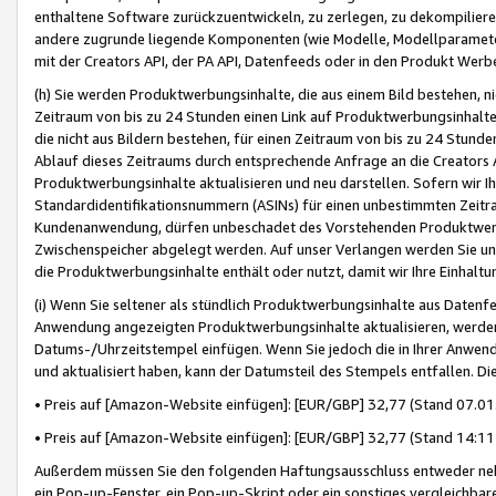
enthaltene Software zurückzuentwickeln, zu zerlegen, zu dekompilier
andere zugrunde liegende Komponenten (wie Modelle, Modellparameter
mit der Creators API, der PA API, Datenfeeds oder in den Produkt Werb
(h) Sie werden Produktwerbungsinhalte, die aus einem Bild bestehen, ni
Zeitraum von bis zu 24 Stunden einen Link auf Produktwerbungsinhalte
die nicht aus Bildern bestehen, für einen Zeitraum von bis zu 24 Stund
Ablauf dieses Zeitraums durch entsprechende Anfrage an die Creators 
Produktwerbungsinhalte aktualisieren und neu darstellen. Sofern wir Ih
Standardidentifikationsnummern (ASINs) für einen unbestimmten Zeitra
Kundenanwendung, dürfen unbeschadet des Vorstehenden Produktwerbu
Zwischenspeicher abgelegt werden. Auf unser Verlangen werden Sie un
die Produktwerbungsinhalte enthält oder nutzt, damit wir Ihre Einhalt
(i) Wenn Sie seltener als stündlich Produktwerbungsinhalte aus Datenfe
Anwendung angezeigten Produktwerbungsinhalte aktualisieren, werden 
Datums-/Uhrzeitstempel einfügen. Wenn Sie jedoch die in Ihrer Anwe
und aktualisiert haben, kann der Datumsteil des Stempels entfallen. Dies
• Preis auf [Amazon-Website einfügen]: [EUR/GBP] 32,77 (Stand 07.01.
• Preis auf [Amazon-Website einfügen]: [EUR/GBP] 32,77 (Stand 14:11 
Außerdem müssen Sie den folgenden Haftungsausschluss entweder neb
ein Pop-up-Fenster, ein Pop-up-Skript oder ein sonstiges vergleichba