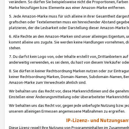
verändern. So dürfen Sie beispielsweise nicht die Proportionen, Farb
Marke hinzufügen bzw. Elemente aus einer Amazon-Marke entfernen.
5. Jede Amazon-Marke muss für sich alleine in ihrer Gesamtheit darge
grafischen oder Textelementen muss ein hinreichender Abstand gegebe
platzieren, der die Lesbarkeit oder Darstellung dieser Amazon-Marke b
6. Alle Rechte an den Amazon-Marken sind unser alleiniges Eigentum, 
kommt alleine uns zugute. Sie werden keine Handlungen vornehmen, 
stehen.
7. Du darfst kein Logo von, oder Inhalte erstellt von,
Drittanbietern au
anderweitig verwenden, es sei denn, du hast von diesem Verkäufer oder
8. Sie dürfen in keiner Rechtsordnung Marken nutzen oder zur Eintragu
keiner Rechtsordnung Marken, Domain-Namen, Subdomain-Namen, Benu
Amazon-Marke zum Verwechseln ähnlich sind.
Wir behalten uns das Recht vor, diese Markenrichtlinien und die gene
Einstellen einer Änderungsmitteilung oder überarbeiteter Markenricht
Wir behalten uns das Recht vor, gegen jede unbefugte Nutzung bzw. jede 
unserem alleinigen Ermessen angemessene Maßnahmen zu ergreifen.
IP-Lizenz- und Nutzungsan
Diese Lizenz regelt Ihre Nutzung von Programminhalten im Zusammen