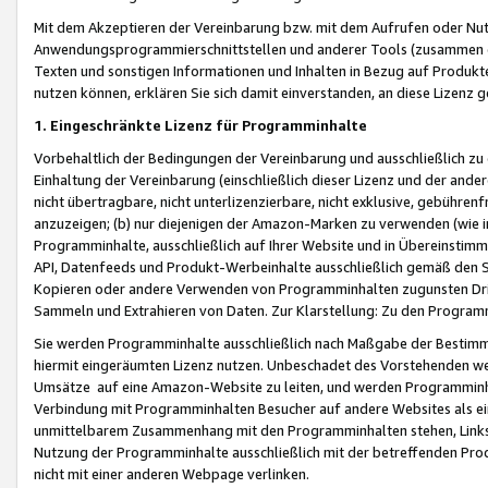
Mit dem Akzeptieren der Vereinbarung bzw. mit dem Aufrufen oder Nutz
Anwendungsprogrammierschnittstellen und anderer Tools (zusammen die
Texten und sonstigen Informationen und Inhalten in Bezug auf Produkte
nutzen können, erklären Sie sich damit einverstanden, an diese Lizenz 
1. Eingeschränkte Lizenz für Programminhalte
Vorbehaltlich der Bedingungen der Vereinbarung und ausschließlich z
Einhaltung der Vereinbarung (einschließlich dieser Lizenz und der ande
nicht übertragbare, nicht unterlizenzierbare, nicht exklusive, gebühren
anzuzeigen; (b) nur diejenigen der Amazon-Marken zu verwenden (wie in 
Programminhalte, ausschließlich auf Ihrer Website und in Übereinstimmu
API, Datenfeeds und Produkt-Werbeinhalte ausschließlich gemäß den Spe
Kopieren oder andere Verwenden von Programminhalten zugunsten Dri
Sammeln und Extrahieren von Daten. Zur Klarstellung: Zu den Program
Sie werden Programminhalte ausschließlich nach Maßgabe der Besti
hiermit eingeräumten Lizenz nutzen. Unbeschadet des Vorstehenden we
Umsätze auf eine Amazon-Website zu leiten, und werden Programminhal
Verbindung mit Programminhalten Besucher auf andere Websites als ein
unmittelbarem Zusammenhang mit den Programminhalten stehen, Links z
Nutzung der Programminhalte ausschließlich mit der betreffenden Pr
nicht mit einer anderen Webpage verlinken.