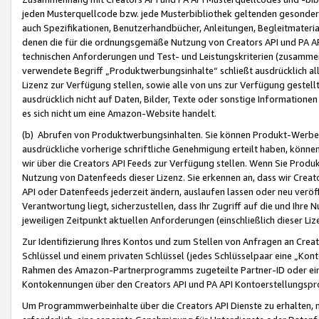
jeden Musterquellcode bzw. jede Musterbibliothek geltenden gesonder
auch Spezifikationen, Benutzerhandbücher, Anleitungen, Begleitmaterial
denen die für die ordnungsgemäße Nutzung von Creators API und PA A
technischen Anforderungen und Test- und Leistungskriterien (zusammen
verwendete Begriff „Produktwerbungsinhalte“ schließt ausdrücklich al
Lizenz zur Verfügung stellen, sowie alle von uns zur Verfügung gestel
ausdrücklich nicht auf Daten, Bilder, Texte oder sonstige Informatione
es sich nicht um eine Amazon-Website handelt.
(b) Abrufen von Produktwerbungsinhalten. Sie können Produkt-Werbein
ausdrückliche vorherige schriftliche Genehmigung erteilt haben, könn
wir über die Creators API Feeds zur Verfügung stellen. Wenn Sie Produk
Nutzung von Datenfeeds dieser Lizenz. Sie erkennen an, dass wir Creat
API oder Datenfeeds jederzeit ändern, auslaufen lassen oder neu veröffe
Verantwortung liegt, sicherzustellen, dass Ihr Zugriff auf die und Ihr
jeweiligen Zeitpunkt aktuellen Anforderungen (einschließlich dieser Liz
Zur Identifizierung Ihres Kontos und zum Stellen von Anfragen an Crea
Schlüssel und einem privaten Schlüssel (jedes Schlüsselpaar eine „Kon
Rahmen des Amazon-Partnerprogramms zugeteilte Partner-ID oder ein
Kontokennungen über den Creators API und PA API Kontoerstellungspro
Um Programmwerbeinhalte über die Creators API Dienste zu erhalten, m