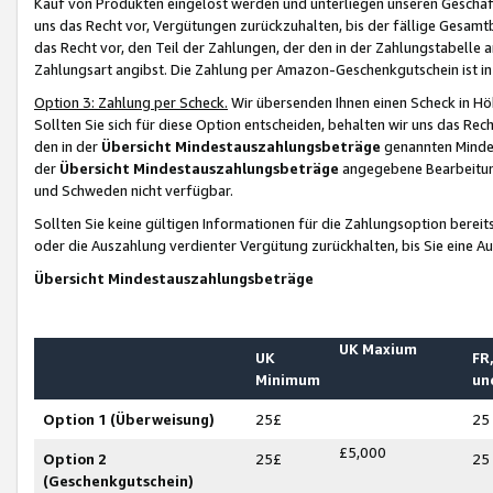
Kauf von Produkten eingelöst werden und unterliegen unseren Geschäf
uns das Recht vor, Vergütungen zurückzuhalten, bis der fällige Gesamt
das Recht vor, den Teil der Zahlungen, der den in der Zahlungstabelle 
Zahlungsart angibst. Die Zahlung per Amazon-Geschenkgutschein ist in
Option 3: Zahlung per Scheck.
Wir übersenden Ihnen einen Scheck in Höh
Sollten Sie sich für diese Option entscheiden, behalten wir uns das Rec
den in der
Übersicht Mindestauszahlungsbeträge
genannten Mindest
der
Übersicht Mindestauszahlungsbeträge
angegebene Bearbeitung
und Schweden nicht verfügbar.
Sollten Sie keine gültigen Informationen für die Zahlungsoption bereit
oder die Auszahlung verdienter Vergütung zurückhalten, bis Sie eine A
Übersicht Mindestauszahlungsbeträge
UK Maxium
UK
FR,
Minimum
un
Option 1 (Überweisung)
25£
25
£5,000
Option 2
25£
25
(Geschenkgutschein)