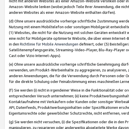
nicht mit anderen Websites als einer Amazon-Website verlinken oder i
Amazon-Website lenken (wobei jedoch Teile Ihrer Anwendung, die nich
anderen Websites als einer Amazon-Website enthalten dürfen).
(d) Ohne unsere ausdrückliche vorherige schriftliche Zustimmung werd
Nutzung mit einem Mobiltelefon oder sonstigen Mobilgerät entwickelt
(1) Websites, die nicht für die Nutzung mit solchen Geräten entwickelt
eine nicht für Mobilgeräte optimierte Website, die über einen Interne
in den
Richtlinie für Mobile Anwendungen
definiert, oder (3) Beistellge
Satellitenempfangsgeräte, Streaming-Video-Player, Blu-Ray-Player ode
Cast oder Vizio Internet-Apps).
(e) Ohne unsere ausdrückliche vorherige schriftliche Genehmigung dürfe
verwenden, um Produkt-Werbeinhalte zu aggregieren, zu analysieren, 
anderen Anwendungen, die für die Verwendung durch Personen oder Or
für die direkte Schulung oder Feinabstimmung eines maschinellen Lern
(f) Sie werden (i) nicht in irgendeiner Weise in die Funktionalität ode
entsprechenden Versuch unternehmen; (ii) keine Produktwerbungsinha
Kontaktaufnahme mit Verkäufern oder Kunden oder sonstiger Werbeaktiv
API, Datenfeeds, Produktwerbungsinhalten oder Spezifikationen erschei
Eigentumsrechte oder gewerblicher Schutzrechte, nicht entfernen, verd
(g) Sie werden nicht versuchen, (i) die Spezifikationen oder die in de
manipulieren, zu reparieren oder anderweitig abgeleitete Werke davon z