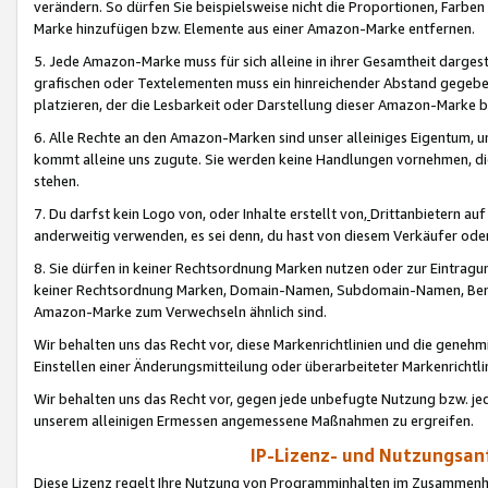
verändern. So dürfen Sie beispielsweise nicht die Proportionen, Farb
Marke hinzufügen bzw. Elemente aus einer Amazon-Marke entfernen.
5. Jede Amazon-Marke muss für sich alleine in ihrer Gesamtheit darge
grafischen oder Textelementen muss ein hinreichender Abstand gegebe
platzieren, der die Lesbarkeit oder Darstellung dieser Amazon-Marke b
6. Alle Rechte an den Amazon-Marken sind unser alleiniges Eigentum, 
kommt alleine uns zugute. Sie werden keine Handlungen vornehmen, 
stehen.
7. Du darfst kein Logo von, oder Inhalte erstellt von,
Drittanbietern au
anderweitig verwenden, es sei denn, du hast von diesem Verkäufer oder
8. Sie dürfen in keiner Rechtsordnung Marken nutzen oder zur Eintragu
keiner Rechtsordnung Marken, Domain-Namen, Subdomain-Namen, Benu
Amazon-Marke zum Verwechseln ähnlich sind.
Wir behalten uns das Recht vor, diese Markenrichtlinien und die gene
Einstellen einer Änderungsmitteilung oder überarbeiteter Markenricht
Wir behalten uns das Recht vor, gegen jede unbefugte Nutzung bzw. jede 
unserem alleinigen Ermessen angemessene Maßnahmen zu ergreifen.
IP-Lizenz- und Nutzungsan
Diese Lizenz regelt Ihre Nutzung von Programminhalten im Zusammen