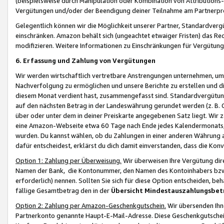
(beispielsweise durch Manipulation oder Kombination von Attributions-
Vergütungen und/oder der Beendigung deiner Teilnahme am Partnerp
Gelegentlich können wir die Möglichkeit unserer Partner, Standardv
einschränken. Amazon behält sich (ungeachtet etwaiger Fristen) das Re
modifizieren. Weitere Informationen zu Einschränkungen für Vergütung
6. Erfassung und Zahlung von Vergütungen
Wir werden wirtschaftlich vertretbare Anstrengungen unternehmen, um 
Nachverfolgung zu ermöglichen und unsere Berichte zu erstellen und di
diesem Monat verdient hast, zusammengefasst sind. Standardvergütung
auf den nächsten Betrag in der Landeswährung gerundet werden (z. B. C
über oder unter dem in deiner Preiskarte angegebenen Satz liegt. Wir
eine Amazon-Webseite etwa 60 Tage nach Ende jedes Kalendermonats, i
wurden. Du kannst wählen, ob du Zahlungen in einer anderen Währung
dafür entscheidest, erklärst du dich damit einverstanden, dass die K
Option 1: Zahlung per Überweisung.
Wir überweisen Ihre Vergütung dir
Namen der Bank, die Kontonummer, den Namen des Kontoinhabers bzw. a
erforderlich) nennen. Sollten Sie sich für diese Option entscheiden, be
fällige Gesamtbetrag den in der
Übersicht Mindestauszahlungsbet
Option 2: Zahlung per Amazon-Geschenkgutschein.
Wir übersenden Ihne
Partnerkonto genannte Haupt-E-Mail-Adresse. Diese Geschenkgutschei