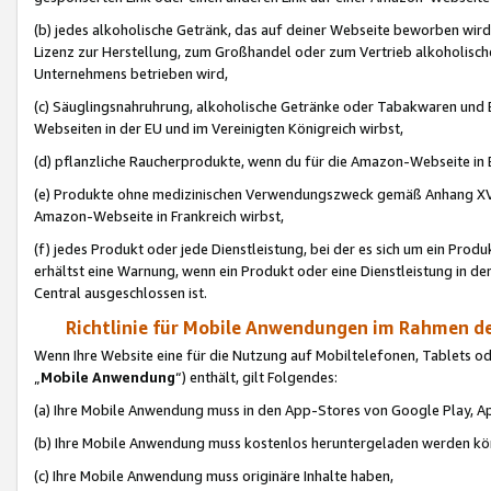
(b) jedes alkoholische Getränk, das auf deiner Webseite beworben wird
Lizenz zur Herstellung, zum Großhandel oder zum Vertrieb alkoholisch
Unternehmens betrieben wird,
(c) Säuglingsnahruhrung, alkoholische Getränke oder Tabakwaren und E
Webseiten in der EU und im Vereinigten Königreich wirbst,
(d) pflanzliche Raucherprodukte, wenn du für die Amazon-Webseite in B
(e) Produkte ohne medizinischen Verwendungszweck gemäß Anhang XVI 
Amazon-Webseite in Frankreich wirbst,
(f) jedes Produkt oder jede Dienstleistung, bei der es sich um ein Prod
erhältst eine Warnung, wenn ein Produkt oder eine Dienstleistung in de
Central ausgeschlossen ist.
Richtlinie für Mobile Anwendungen im Rahmen de
Wenn Ihre Website eine für die Nutzung auf Mobiltelefonen, Tablets 
„
Mobile Anwendung
“) enthält, gilt Folgendes:
(a) Ihre Mobile Anwendung muss in den App-Stores von Google Play, A
(b) Ihre Mobile Anwendung muss kostenlos heruntergeladen werden könn
(c) Ihre Mobile Anwendung muss originäre Inhalte haben,