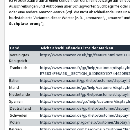
(c) Produktkäufe durch einen Kunden, der durch eine Anzeige auf eine 
Ausschreibungen und Auktionen über Schlagwörter, Suchbegriffe oder 
oder eine andere Amazon-Marke (vgl. die nicht abschließende Liste un
buchstabierte Varianten dieser Wörter (z. B. „ammazon“, „amaozn“ und „
Suchplatzierung
”);
Land
Nicht abschließende Liste der Marken
Vereinigtes
https://www.amazon.co.uk/gp/feature.html?ie=U
Königreich
Frankreich
https://www.amazon.fr/gp/help/customer/displa
E78834F9BA58__SECTION_64DE0ED1D744420E9
Italien
https://www.amazon.it/gp/help/customer/display
Irland
https://www.amazon.ie/gp/help/customer/displa
Niederlande
https://www.amazon.nl/gp/help/customer/display
Spanien
https://www.amazon.es/gp/help/customer/display
Deutschland
https://www.amazon.de/gp/help/customer/displa
Schweden
https://www.amazon.de/gp/help/customer/displa
Polen
https://www.amazon.pl/gp/help/customer/display
Belgien
https://www.amazon.com.be/gp/help/customer/d