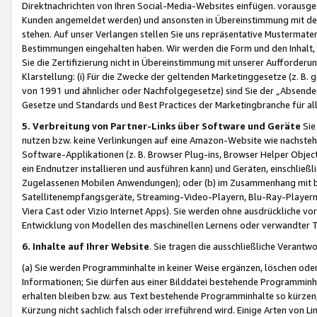
Direktnachrichten von Ihren Social-Media-Websites einfügen. vorausg
Kunden angemeldet werden) und ansonsten in Übereinstimmung mit der
stehen. Auf unser Verlangen stellen Sie uns repräsentative Mustermater
Bestimmungen eingehalten haben. Wir werden die Form und den Inhalt, di
Sie die Zertifizierung nicht in Übereinstimmung mit unserer Aufforderu
Klarstellung: (i) Für die Zwecke der geltenden Marketinggesetze (z. 
von 1991 und ähnlicher oder Nachfolgegesetze) sind Sie der „Absender“ j
Gesetze und Standards und Best Practices der Marketingbranche für 
5. Verbreitung von Partner-Links über Software und Geräte
Sie
nutzen bzw. keine Verlinkungen auf eine Amazon-Website wie nachsteh
Software-Applikationen (z. B. Browser Plug-ins, Browser Helper Objec
ein Endnutzer installieren und ausführen kann) und Geräten, einschlie
Zugelassenen Mobilen Anwendungen); oder (b) im Zusammenhang mit bzw.
Satellitenempfangsgeräte, Streaming-Video-Playern, Blu-Ray-Playern 
Viera Cast oder Vizio Internet Apps). Sie werden ohne ausdrückliche v
Entwicklung von Modellen des maschinellen Lernens oder verwandter 
6. Inhalte auf Ihrer Website
. Sie tragen die ausschließliche Verantwo
(a) Sie werden Programminhalte in keiner Weise ergänzen, löschen oder
Informationen; Sie dürfen aus einer Bilddatei bestehende Programminhal
erhalten bleiben bzw. aus Text bestehende Programminhalte so kürzen, 
Kürzung nicht sachlich falsch oder irreführend wird. Einige Arten von L