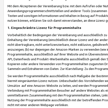
Mit dem Akzeptieren der Vereinbarung bzw. mit dem Aufrufen oder Nutz
Anwendungsprogrammierschnittstellen und anderer Tools (zusammen die
Texten und sonstigen Informationen und Inhalten in Bezug auf Produkte
nutzen können, erklären Sie sich damit einverstanden, an diese Lizenz 
1. Eingeschränkte Lizenz für Programminhalte
Vorbehaltlich der Bedingungen der Vereinbarung und ausschließlich z
Einhaltung der Vereinbarung (einschließlich dieser Lizenz und der ande
nicht übertragbare, nicht unterlizenzierbare, nicht exklusive, gebühren
anzuzeigen; (b) nur diejenigen der Amazon-Marken zu verwenden (wie in 
Programminhalte, ausschließlich auf Ihrer Website und in Übereinstimmu
API, Datenfeeds und Produkt-Werbeinhalte ausschließlich gemäß den Spe
Kopieren oder andere Verwenden von Programminhalten zugunsten Dri
Sammeln und Extrahieren von Daten. Zur Klarstellung: Zu den Program
Sie werden Programminhalte ausschließlich nach Maßgabe der Besti
hiermit eingeräumten Lizenz nutzen. Unbeschadet des Vorstehenden we
Umsätze auf eine Amazon-Website zu leiten, und werden Programminhal
Verbindung mit Programminhalten Besucher auf andere Websites als ein
unmittelbarem Zusammenhang mit den Programminhalten stehen, Links z
Nutzung der Programminhalte ausschließlich mit der betreffenden Pr
nicht mit einer anderen Webpage verlinken.