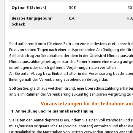
Option 3 (Scheck)
50£
50
Bearbeitungsgebühr
k.A.
k.A
Scheck
Sind auf Ihrem Konto für einen Zeitraum von mindestens drei Jahren kein
Frist von sieben Tagen nach einer entsprechenden Ankündigung die für
Schlussbetrag zurückzuhalten, der dem in der Übersicht Mindestausz
Mindestauszahlungsbetrag entspricht. Ferner können eine etwaig aufg
unterliegen oder durch geltende Verjährungsfristen verfallen.
An Sie unter Abzug bzw. Einbehalt aller in der Vereinbarung beschrieb
Ihnen gemäß der Vereinbarung zustehenden Beträge dar.
Sollten Sie, gleich aus welchem Grund, eine Überschusszahlung erhalte
an Sie im Rahmen der Vereinbarung zukünftig zahlbaren Vergütung zu 
Voraussetzungen für die Teilnahme a
1. Anmeldung und Teilnahmeberechtigung
Sie leiten den Anmeldeprozess ein, indem Sie einen vollständigen und 
muss/müssen originäre Inhalte (original content) enthalten und über d
Originalinhalte, die Materialien von Dritten verwenden, müssen wese