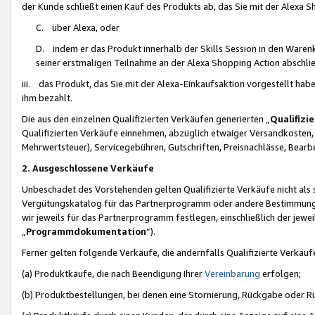
der Kunde schließt einen Kauf des Produkts ab, das Sie mit der Alexa 
C. über Alexa, oder
D. indem er das Produkt innerhalb der Skills Session in den Waren
seiner erstmaligen Teilnahme an der Alexa Shopping Action abschlie
iii. das Produkt, das Sie mit der Alexa-Einkaufsaktion vorgestellt ha
ihm bezahlt.
Die aus den einzelnen Qualifizierten Verkäufen generierten „
Qualifizi
Qualifizierten Verkäufe einnehmen, abzüglich etwaiger Versandkosten
Mehrwertsteuer), Servicegebühren, Gutschriften, Preisnachlässe, Bear
2. Ausgeschlossene Verkäufe
Unbeschadet des Vorstehenden gelten Qualifizierte Verkäufe nicht als
Vergütungskatalog für das Partnerprogramm oder andere Bestimmungen,
wir jeweils für das Partnerprogramm festlegen, einschließlich der jewe
„
Programmdokumentation
“).
Ferner gelten folgende Verkäufe, die andernfalls Qualifizierte Verkä
(a) Produktkäufe, die nach Beendigung Ihrer
Vereinbarung
erfolgen;
(b) Produktbestellungen, bei denen eine Stornierung, Rückgabe oder R