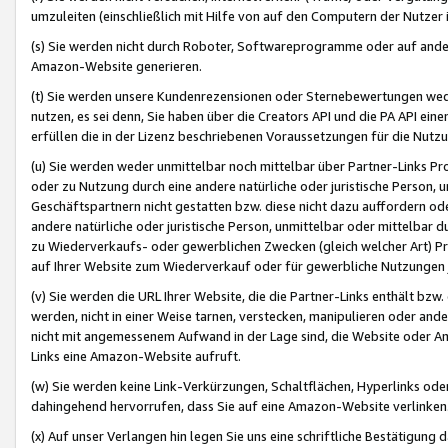
umzuleiten (einschließlich mit Hilfe von auf den Computern der Nutzer i
(s) Sie werden nicht durch Roboter, Softwareprogramme oder auf andere
Amazon-Website generieren.
(t) Sie werden unsere Kundenrezensionen oder Sternebewertungen wed
nutzen, es sei denn, Sie haben über die Creators API und die PA API e
erfüllen die in der Lizenz beschriebenen Voraussetzungen für die Nutzu
(u) Sie werden weder unmittelbar noch mittelbar über Partner-Links P
oder zu Nutzung durch eine andere natürliche oder juristische Person,
Geschäftspartnern nicht gestatten bzw. diese nicht dazu auffordern od
andere natürliche oder juristische Person, unmittelbar oder mittelbar
zu Wiederverkaufs- oder gewerblichen Zwecken (gleich welcher Art) 
auf Ihrer Website zum Wiederverkauf oder für gewerbliche Nutzungen 
(v) Sie werden die URL Ihrer Website, die die Partner-Links enthält b
werden, nicht in einer Weise tarnen, verstecken, manipulieren oder and
nicht mit angemessenem Aufwand in der Lage sind, die Website oder A
Links eine Amazon-Website aufruft.
(w) Sie werden keine Link-Verkürzungen, Schaltflächen, Hyperlinks ode
dahingehend hervorrufen, dass Sie auf eine Amazon-Website verlinken
(x) Auf unser Verlangen hin legen Sie uns eine schriftliche Bestätigung