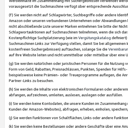
Werbeinhalte im Zusammenhang mit Suchergebnissen verwendet werden,
vorausgesetzt die Suchmaschine verfügt über entsprechende Ausschlu
(f) Sie werden nicht auf Schlagwörter, Suchbegriffe oder andere Ident
Amazon oder unseren verbundenen Unternehmen oder Abwandlungen bzw
nicht abschließende Liste unserer Marken entnehmen Sie bitte der Nich
Schlagwortauktionen auf Suchmaschinen teilnehmen, wenn die sich da
Kostenpflichtige Suchplatzierung (wie im
Vergütungskatalog
definiert
Suchmaschinen Links zur Verfügung stellen, damit Sie bei allgemeinen I
kostenfreien Suchergebnissen) auftauchen, solange Sie die
Vereinbaru
auf Ihre Website leiten und nicht unmittelbar oder mittelbar über eine
(g) Sie werden natürlichen oder juristischen Personen für die Nutzung 
Form von Geld, Rabatten, Preisnachlässen, Punkten, Spenden für Hilfs
beispielsweise keine Prämien- oder Treueprogramme auflegen, die Anrei
Partner-Links zu besuchen.
(h) Sie werden die Inhalte von elektronischen Formularen oder anderem M
abfangen, aufzeichnen, umleiten, auslesen, auslegen oder ausfüllen.
(i) Sie werden keine Kontodaten, die unsere Kunden im Zusammenhang 
Kunden der Amazon-Websites), abfragen, erheben, einholen, speichern,
(j) Sie werden Funktionen von Schaltflächen, Links oder andere Funkti
(k) Sie werden keine Bestellungen oder andere Geschäfte über eine Ama