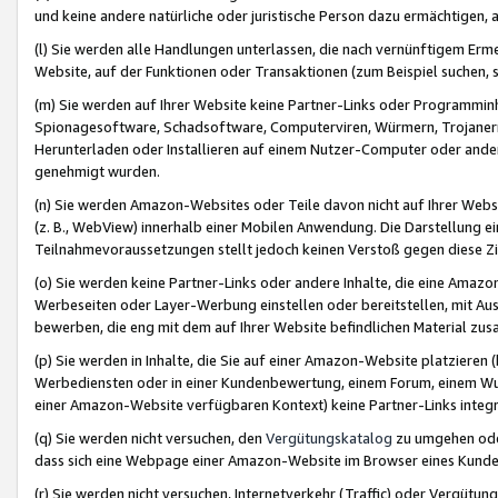
und keine andere natürliche oder juristische Person dazu ermächtigen, a
(l) Sie werden alle Handlungen unterlassen, die nach vernünftigem Erme
Website, auf der Funktionen oder Transaktionen (zum Beispiel suchen, s
(m) Sie werden auf Ihrer Website keine Partner-Links oder Programmin
Spionagesoftware, Schadsoftware, Computerviren, Würmern, Trojaner
Herunterladen oder Installieren auf einem Nutzer-Computer oder ande
genehmigt wurden.
(n) Sie werden Amazon-Websites oder Teile davon nicht auf Ihrer Websi
(z. B., WebView) innerhalb einer Mobilen Anwendung. Die Darstellung ein
Teilnahmevoraussetzungen stellt jedoch keinen Verstoß gegen diese Zif
(o) Sie werden keine Partner-Links oder andere Inhalte, die eine Am
Werbeseiten oder Layer-Werbung einstellen oder bereitstellen, mit Au
bewerben, die eng mit dem auf Ihrer Website befindlichen Material z
(p) Sie werden in Inhalte, die Sie auf einer Amazon-Website platzier
Werbediensten oder in einer Kundenbewertung, einem Forum, einem Wun
einer Amazon-Website verfügbaren Kontext) keine Partner-Links integr
(q) Sie werden nicht versuchen, den
Vergütungskatalog
zu umgehen oder
dass sich eine Webpage einer Amazon-Website im Browser eines Kunden 
(r) Sie werden nicht versuchen, Internetverkehr (Traffic) oder Vergü