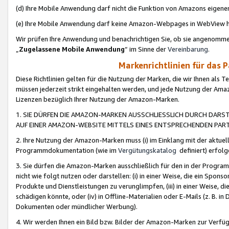
(d) Ihre Mobile Anwendung darf nicht die Funktion von Amazons eige
(e) Ihre Mobile Anwendung darf keine Amazon-Webpages in WebView 
Wir prüfen Ihre Anwendung und benachrichtigen Sie, ob sie angenomm
„
Zugelassene Mobile Anwendung
“ im Sinne der
Vereinbarung
.
Markenrichtlinien für das 
Diese Richtlinien gelten für die Nutzung der Marken, die wir Ihnen als 
müssen jederzeit strikt eingehalten werden, und jede Nutzung der Ama
Lizenzen bezüglich Ihrer Nutzung der Amazon-Marken.
1. SIE DÜRFEN DIE AMAZON-MARKEN AUSSCHLIESSLICH DURCH DARS
AUF EINER AMAZON-WEBSITE MITTELS EINES ENTSPRECHENDEN PART
2. Ihre Nutzung der Amazon-Marken muss (i) im Einklang mit der aktuells
Programmdokumentation (wie im
Vergütungskatalog
definiert) erfolg
3. Sie dürfen die Amazon-Marken ausschließlich für den in der Progr
nicht wie folgt nutzen oder darstellen: (i) in einer Weise, die ein Spo
Produkte und Dienstleistungen zu verunglimpfen, (iii) in einer Weise
schädigen könnte, oder (iv) in Offline-Materialien oder E-Mails (z. B.
Dokumenten oder mündlicher Werbung).
4. Wir werden Ihnen ein Bild bzw. Bilder der Amazon-Marken zur Verfüg