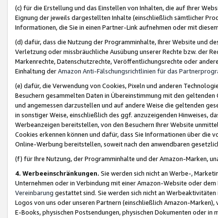
(c) für die Erstellung und das Einstellen von Inhalten, die auf Ihrer We
Eignung der jeweils dargestellten Inhalte (einschließlich sämtlicher 
Informationen, die Sie in einen Partner-Link aufnehmen oder mit diese
(d) dafür, dass die Nutzung der Programminhalte, Ihrer Website und des 
Verletzung oder missbräuchliche Ausübung unserer Rechte bzw. der Recht
Markenrechte, Datenschutzrechte, Veröffentlichungsrechte oder anderer
Einhaltung der
Amazon Anti-Fälschungsrichtlinien für das Partnerpro
(e) dafür, die Verwendung von Cookies, Pixeln und anderen Technologien
Besuchern gesammelten Daten in Übereinstimmung mit den geltenden Ge
und angemessen darzustellen und auf andere Weise die geltenden geset
in sonstiger Weise, einschließlich des ggf. anzuzeigenden Hinweises, d
Werbeanzeigen bereitstellen, von den Besuchern Ihrer Website unmitte
Cookies erkennen können und dafür, dass Sie Informationen über die v
Online-Werbung bereitstellen, soweit nach den anwendbaren gesetzlic
(f) für Ihre Nutzung, der Programminhalte und der Amazon-Marken, u
4. Werbeeinschränkungen.
Sie werden sich nicht an Werbe-, Market
Unternehmen oder in Verbindung mit einer Amazon-Website oder dem Pa
Vereinbarung
gestattet sind. Sie werden sich nicht an Werbeaktivitäten
Logos von uns oder unseren Partnern (einschließlich Amazon-Marken), 
E-Books, physischen Postsendungen, physischen Dokumenten oder in 