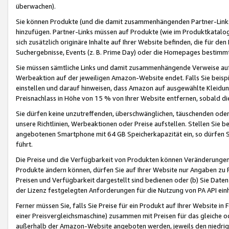
überwachen).
Sie können Produkte (und die damit zusammenhängenden Partner-Links)
hinzufügen. Partner-Links müssen auf Produkte (wie im Produktkatalog de
sich zusätzlich originäre Inhalte auf Ihrer Website befinden, die für 
Suchergebnisse, Events (z. B. Prime Day) oder die Homepages bestimmte
Sie müssen sämtliche Links und damit zusammenhängende Verweise auf z
Werbeaktion auf der jeweiligen Amazon-Website endet. Falls Sie beisp
einstellen und darauf hinweisen, dass Amazon auf ausgewählte Kleidun
Preisnachlass in Höhe von 15 % von Ihrer Website entfernen, sobald di
Sie dürfen keine unzutreffenden, überschwänglichen, täuschenden od
unsere Richtlinien, Werbeaktionen oder Preise aufstellen. Stellen Sie 
angebotenen Smartphone mit 64 GB Speicherkapazität ein, so dürfen S
führt.
Die Preise und die Verfügbarkeit von Produkten können Veränderungen 
Produkte ändern können, dürfen Sie auf Ihrer Website nur Angaben zu P
Preisen und Verfügbarkeit dargestellt sind bedienen oder (b) Sie Daten
der Lizenz festgelegten Anforderungen für die Nutzung von PA API einh
Ferner müssen Sie, falls Sie Preise für ein Produkt auf Ihrer Website in 
einer Preisvergleichsmaschine) zusammen mit Preisen für das gleiche o
außerhalb der Amazon-Website angeboten werden, jeweils den niedrigst