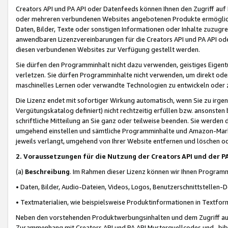
Creators API und PA API oder Datenfeeds können Ihnen den Zugriff auf D
oder mehreren verbundenen Websites angebotenen Produkte ermögliche
Daten, Bilder, Texte oder sonstigen Informationen oder Inhalte zuzugre
anwendbaren Lizenzvereinbarungen für die Creators API und PA API od
diesen verbundenen Websites zur Verfügung gestellt werden.
Sie dürfen den Programminhalt nicht dazu verwenden, geistiges Eigent
verletzen. Sie dürfen Programminhalte nicht verwenden, um direkt ode
maschinelles Lernen oder verwandte Technologien zu entwickeln oder zu
Die Lizenz endet mit sofortiger Wirkung automatisch, wenn Sie zu irg
Vergütungskatalog definiert) nicht rechtzeitig erfüllen bzw. ansonsten
schriftliche Mitteilung an Sie ganz oder teilweise beenden. Sie werden
umgehend einstellen und sämtliche Programminhalte und Amazon-Marke
jeweils verlangt, umgehend von Ihrer Website entfernen und löschen od
2. Voraussetzungen für die Nutzung der Creators API und der P
(a)
Beschreibung
. Im Rahmen dieser Lizenz können wir Ihnen Programmi
• Daten, Bilder, Audio-Dateien, Videos, Logos, Benutzerschnittstellen-
• Textmaterialien, wie beispielsweise Produktinformationen in Textfor
Neben den vorstehenden Produktwerbungsinhalten und dem Zugriff auf 
Zusammenhang mit Creators API und PA API Musterquellcodes und -bibli