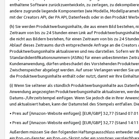
enthaltene Software zurückzuentwickeln, zu zerlegen, zu dekompilier
andere zugrunde liegende Komponenten (wie Modelle, Modellparameter
mit der Creators API, der PA API, Datenfeeds oder in den Produkt Werb
(h) Sie werden Produktwerbungsinhalte, die aus einem Bild bestehen, ni
Zeitraum von bis zu 24 Stunden einen Link auf Produktwerbungsinhalte
die nicht aus Bildern bestehen, für einen Zeitraum von bis zu 24 Stund
Ablauf dieses Zeitraums durch entsprechende Anfrage an die Creators 
Produktwerbungsinhalte aktualisieren und neu darstellen. Sofern wir Ih
Standardidentifikationsnummern (ASINs) für einen unbestimmten Zeitra
Kundenanwendung, dürfen unbeschadet des Vorstehenden Produktwerbu
Zwischenspeicher abgelegt werden. Auf unser Verlangen werden Sie un
die Produktwerbungsinhalte enthält oder nutzt, damit wir Ihre Einhalt
(i) Wenn Sie seltener als stündlich Produktwerbungsinhalte aus Datenfe
Anwendung angezeigten Produktwerbungsinhalte aktualisieren, werden 
Datums-/Uhrzeitstempel einfügen. Wenn Sie jedoch die in Ihrer Anwe
und aktualisiert haben, kann der Datumsteil des Stempels entfallen. Dies
• Preis auf [Amazon-Website einfügen]: [EUR/GBP] 32,77 (Stand 07.01.
• Preis auf [Amazon-Website einfügen]: [EUR/GBP] 32,77 (Stand 14:11 
Außerdem müssen Sie den folgenden Haftungsausschluss entweder neb
ein Pop-up-Fenster, ein Pop-up-Skript oder ein sonstiges vergleichba