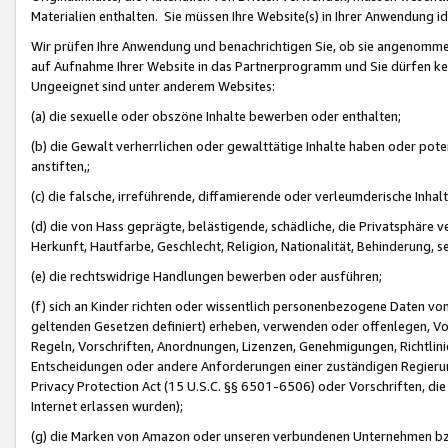
Materialien enthalten. Sie müssen Ihre Website(s) in Ihrer Anwendung ide
Wir prüfen Ihre Anwendung und benachrichtigen Sie, ob sie angenommen
auf Aufnahme Ihrer Website in das Partnerprogramm und Sie dürfen kei
Ungeeignet sind unter anderem Websites:
(a) die sexuelle oder obszöne Inhalte bewerben oder enthalten;
(b) die Gewalt verherrlichen oder gewalttätige Inhalte haben oder pot
anstiften,;
(c) die falsche, irreführende, diffamierende oder verleumderische Inha
(d) die von Hass geprägte, belästigende, schädliche, die Privatsphäre v
Herkunft, Hautfarbe, Geschlecht, Religion, Nationalität, Behinderung, 
(e) die rechtswidrige Handlungen bewerben oder ausführen;
(f) sich an Kinder richten oder wissentlich personenbezogene Daten vo
geltenden Gesetzen definiert) erheben, verwenden oder offenlegen, Vo
Regeln, Vorschriften, Anordnungen, Lizenzen, Genehmigungen, Richtlini
Entscheidungen oder andere Anforderungen einer zuständigen Regierung
Privacy Protection Act (15 U.S.C. §§ 6501-6506) oder Vorschriften, di
Internet erlassen wurden);
(g) die Marken von Amazon oder unseren verbundenen Unternehmen b