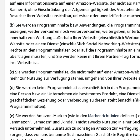
auf eine Informationsseite auf einer Amazon-Website, der nicht als Part
Bannern); ohne Einschränkung der Allgemeingültigkeit des Vorstehende
Besucher Ihrer Website unsichtbar, unlesbar oder unentzifferbar mache
(b) Sie werden Programminhalte bzw. Anwendungen, die Programminhalt
anzeigen, weder verkaufen noch weiterverkaufen, weitergeben, unterli
innerhalb von Werbung außerhalb Ihrer Website (einschließlich Werbun
Website oder einem Dienst (einschließlich Social Networking-Website
Rechte an den Programminhalten oder auf die Programminhalte an eine a
übertragen müssten, und Sie werden keine mit Ihrem Partner-Tag formati
Ihre Website ist.
(c) Sie werden Programminhalte, die nicht mehr auf einer Amazon-Websit
mehr zur Nutzung zur Verfügung stehen, umgehend von Ihrer Website e
(d) Sie werden keine Programminhalte, einschließlich in den Programmin
eine Person bzw. ein Unternehmen ein bestimmtes Produkt, eine Dienstle
geschäftlichen Beziehung oder Verbindung zu diesen steht (einschließli
Programminhalten).
(e) Sie werden Amazon-Marken (wie in den
Markenrichtlinien
definiert) 
„ammazon“, „amaozn“ und „kindel“) nicht zwecks Nutzung in einer Suc
Versuch unternehmen). Zusätzlich zu sonstigen Amazon zur Verfügung 
sorgen, dass von uns benannte Suchmaschinen Geschützte Begriffe (wie 