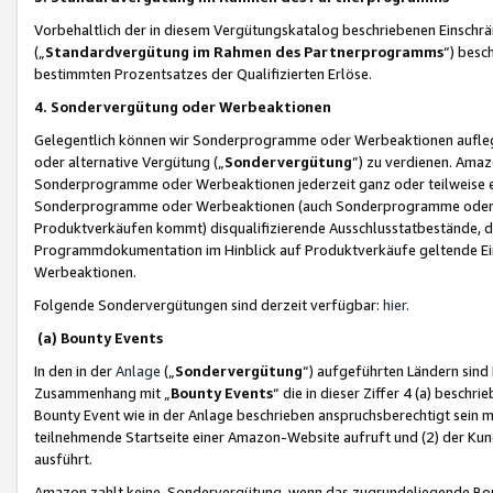
Vorbehaltlich der in diesem Vergütungskatalog beschriebenen Einschr
(„
Standardvergütung im Rahmen des Partnerprogramms
“) besc
bestimmten Prozentsatzes der Qualifizierten Erlöse.
4. Sondervergütung oder Werbeaktionen
Gelegentlich können wir Sonderprogramme oder Werbeaktionen auflegen,
oder alternative Vergütung („
Sondervergütung
”) zu verdienen. Amazo
Sonderprogramme oder Werbeaktionen jederzeit ganz oder teilweise einz
Sonderprogramme oder Werbeaktionen (auch Sonderprogramme oder We
Produktverkäufen kommt) disqualifizierende Ausschlusstatbestände, di
Programmdokumentation im Hinblick auf Produktverkäufe geltende E
Werbeaktionen.
Folgende Sondervergütungen sind derzeit verfügbar:
hier
.
(a) Bounty Events
In den in der
Anlage
(„
Sondervergütung
“) aufgeführten Ländern sind
Zusammenhang mit „
Bounty Events
“ die in dieser Ziffer 4 (a) besch
Bounty Event wie in der Anlage beschrieben anspruchsberechtigt sein mu
teilnehmende Startseite einer Amazon-Website aufruft und (2) der Kun
ausführt.
Amazon zahlt keine Sondervergütung, wenn das zugrundeliegende Boun