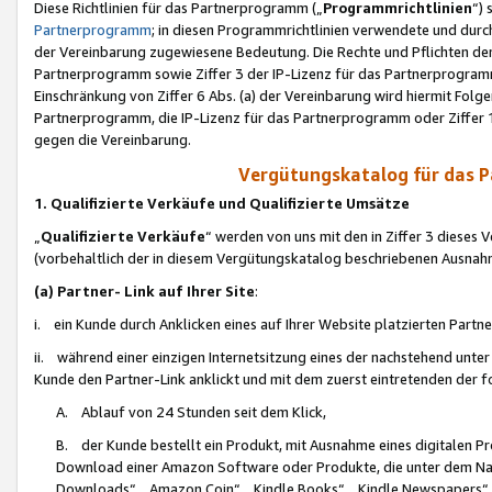
Diese Richtlinien für das Partnerprogramm („
Programmrichtlinien
“)
Partnerprogramm
; in diesen Programmrichtlinien verwendete und durch
der Vereinbarung zugewiesene Bedeutung. Die Rechte und Pflichten de
Partnerprogramm sowie Ziffer 3 der IP-Lizenz für das Partnerprogram
Einschränkung von Ziffer 6 Abs. (a) der Vereinbarung wird hiermit Fol
Partnerprogramm, die IP-Lizenz für das Partnerprogramm oder Ziffer 1
gegen die Vereinbarung.
Vergütungskatalog für das 
1. Qualifizierte Verkäufe und Qualifizierte Umsätze
„
Qualifizierte Verkäufe
“ werden von uns mit den in Ziffer 3 diese
(vorbehaltlich der in diesem Vergütungskatalog beschriebenen Ausnah
(a) Partner- Link auf Ihrer Site
:
i. ein Kunde durch Anklicken eines auf Ihrer Website platzierten Part
ii. während einer einzigen Internetsitzung eines der nachstehend unter (i)
Kunde den Partner-Link anklickt und mit dem zuerst eintretenden der f
A. Ablauf von 24 Stunden seit dem Klick,
B. der Kunde bestellt ein Produkt, mit Ausnahme eines digitalen P
Download einer Amazon Software oder Produkte, die unter dem N
Downloads“, „Amazon Coin“, „Kindle Books“, „Kindle Newspapers“, „