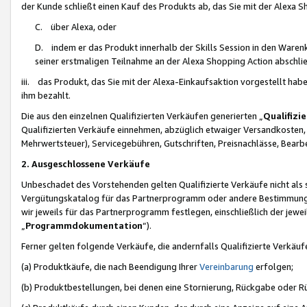
der Kunde schließt einen Kauf des Produkts ab, das Sie mit der Alexa 
C. über Alexa, oder
D. indem er das Produkt innerhalb der Skills Session in den Waren
seiner erstmaligen Teilnahme an der Alexa Shopping Action abschlie
iii. das Produkt, das Sie mit der Alexa-Einkaufsaktion vorgestellt ha
ihm bezahlt.
Die aus den einzelnen Qualifizierten Verkäufen generierten „
Qualifizi
Qualifizierten Verkäufe einnehmen, abzüglich etwaiger Versandkosten
Mehrwertsteuer), Servicegebühren, Gutschriften, Preisnachlässe, Bear
2. Ausgeschlossene Verkäufe
Unbeschadet des Vorstehenden gelten Qualifizierte Verkäufe nicht als
Vergütungskatalog für das Partnerprogramm oder andere Bestimmungen,
wir jeweils für das Partnerprogramm festlegen, einschließlich der jewe
„
Programmdokumentation
“).
Ferner gelten folgende Verkäufe, die andernfalls Qualifizierte Verkä
(a) Produktkäufe, die nach Beendigung Ihrer
Vereinbarung
erfolgen;
(b) Produktbestellungen, bei denen eine Stornierung, Rückgabe oder R