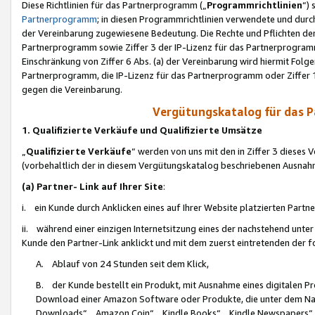
Diese Richtlinien für das Partnerprogramm („
Programmrichtlinien
“)
Partnerprogramm
; in diesen Programmrichtlinien verwendete und durch
der Vereinbarung zugewiesene Bedeutung. Die Rechte und Pflichten de
Partnerprogramm sowie Ziffer 3 der IP-Lizenz für das Partnerprogram
Einschränkung von Ziffer 6 Abs. (a) der Vereinbarung wird hiermit Fol
Partnerprogramm, die IP-Lizenz für das Partnerprogramm oder Ziffer 1
gegen die Vereinbarung.
Vergütungskatalog für das 
1. Qualifizierte Verkäufe und Qualifizierte Umsätze
„
Qualifizierte Verkäufe
“ werden von uns mit den in Ziffer 3 diese
(vorbehaltlich der in diesem Vergütungskatalog beschriebenen Ausnah
(a) Partner- Link auf Ihrer Site
:
i. ein Kunde durch Anklicken eines auf Ihrer Website platzierten Part
ii. während einer einzigen Internetsitzung eines der nachstehend unter (i)
Kunde den Partner-Link anklickt und mit dem zuerst eintretenden der f
A. Ablauf von 24 Stunden seit dem Klick,
B. der Kunde bestellt ein Produkt, mit Ausnahme eines digitalen P
Download einer Amazon Software oder Produkte, die unter dem N
Downloads“, „Amazon Coin“, „Kindle Books“, „Kindle Newspapers“, „