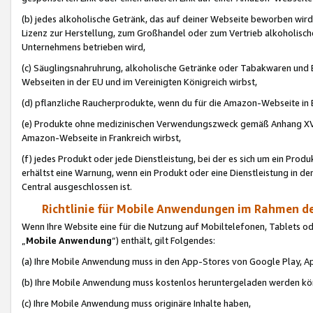
(b) jedes alkoholische Getränk, das auf deiner Webseite beworben wird
Lizenz zur Herstellung, zum Großhandel oder zum Vertrieb alkoholisch
Unternehmens betrieben wird,
(c) Säuglingsnahruhrung, alkoholische Getränke oder Tabakwaren und E
Webseiten in der EU und im Vereinigten Königreich wirbst,
(d) pflanzliche Raucherprodukte, wenn du für die Amazon-Webseite in B
(e) Produkte ohne medizinischen Verwendungszweck gemäß Anhang XVI 
Amazon-Webseite in Frankreich wirbst,
(f) jedes Produkt oder jede Dienstleistung, bei der es sich um ein Prod
erhältst eine Warnung, wenn ein Produkt oder eine Dienstleistung in de
Central ausgeschlossen ist.
Richtlinie für Mobile Anwendungen im Rahmen de
Wenn Ihre Website eine für die Nutzung auf Mobiltelefonen, Tablets 
„
Mobile Anwendung
“) enthält, gilt Folgendes:
(a) Ihre Mobile Anwendung muss in den App-Stores von Google Play, A
(b) Ihre Mobile Anwendung muss kostenlos heruntergeladen werden könn
(c) Ihre Mobile Anwendung muss originäre Inhalte haben,