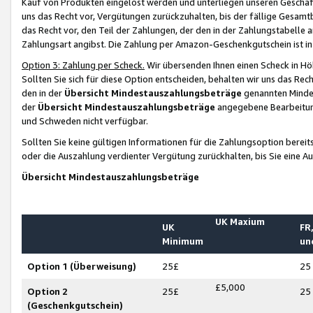
Kauf von Produkten eingelöst werden und unterliegen unseren Geschäf
uns das Recht vor, Vergütungen zurückzuhalten, bis der fällige Gesamt
das Recht vor, den Teil der Zahlungen, der den in der Zahlungstabelle 
Zahlungsart angibst. Die Zahlung per Amazon-Geschenkgutschein ist in
Option 3: Zahlung per Scheck.
Wir übersenden Ihnen einen Scheck in Höh
Sollten Sie sich für diese Option entscheiden, behalten wir uns das Rec
den in der
Übersicht Mindestauszahlungsbeträge
genannten Mindest
der
Übersicht Mindestauszahlungsbeträge
angegebene Bearbeitung
und Schweden nicht verfügbar.
Sollten Sie keine gültigen Informationen für die Zahlungsoption bereit
oder die Auszahlung verdienter Vergütung zurückhalten, bis Sie eine A
Übersicht Mindestauszahlungsbeträge
UK Maxium
UK
FR,
Minimum
un
Option 1 (Überweisung)
25£
25
£5,000
Option 2
25£
25
(Geschenkgutschein)