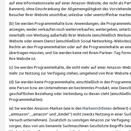
auf eine Informationsseite auf einer Amazon-Website, der nicht als Part
Bannern); ohne Einschränkung der Allgemeingültigkeit des Vorstehende
Besucher Ihrer Website unsichtbar, unlesbar oder unentzifferbar mache
(b) Sie werden Programminhalte bzw. Anwendungen, die Programminhalt
anzeigen, weder verkaufen noch weiterverkaufen, weitergeben, unterli
innerhalb von Werbung außerhalb Ihrer Website (einschließlich Werbun
Website oder einem Dienst (einschließlich Social Networking-Website
Rechte an den Programminhalten oder auf die Programminhalte an eine a
übertragen müssten, und Sie werden keine mit Ihrem Partner-Tag formati
Ihre Website ist.
(c) Sie werden Programminhalte, die nicht mehr auf einer Amazon-Websit
mehr zur Nutzung zur Verfügung stehen, umgehend von Ihrer Website e
(d) Sie werden keine Programminhalte, einschließlich in den Programmin
eine Person bzw. ein Unternehmen ein bestimmtes Produkt, eine Dienstle
geschäftlichen Beziehung oder Verbindung zu diesen steht (einschließli
Programminhalten).
(e) Sie werden Amazon-Marken (wie in den
Markenrichtlinien
definiert) 
„ammazon“, „amaozn“ und „kindel“) nicht zwecks Nutzung in einer Suc
Versuch unternehmen). Zusätzlich zu sonstigen Amazon zur Verfügung 
sorgen, dass von uns benannte Suchmaschinen Geschützte Begriffe (wie 