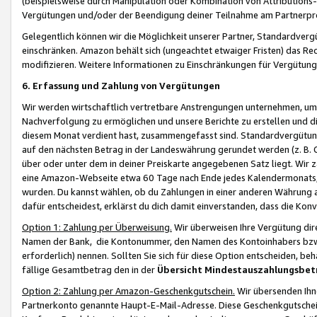
(beispielsweise durch Manipulation oder Kombination von Attributions-
Vergütungen und/oder der Beendigung deiner Teilnahme am Partnerp
Gelegentlich können wir die Möglichkeit unserer Partner, Standardv
einschränken. Amazon behält sich (ungeachtet etwaiger Fristen) das Re
modifizieren. Weitere Informationen zu Einschränkungen für Vergütung
6. Erfassung und Zahlung von Vergütungen
Wir werden wirtschaftlich vertretbare Anstrengungen unternehmen, um 
Nachverfolgung zu ermöglichen und unsere Berichte zu erstellen und di
diesem Monat verdient hast, zusammengefasst sind. Standardvergütung
auf den nächsten Betrag in der Landeswährung gerundet werden (z. B. C
über oder unter dem in deiner Preiskarte angegebenen Satz liegt. Wir
eine Amazon-Webseite etwa 60 Tage nach Ende jedes Kalendermonats, i
wurden. Du kannst wählen, ob du Zahlungen in einer anderen Währung
dafür entscheidest, erklärst du dich damit einverstanden, dass die K
Option 1: Zahlung per Überweisung.
Wir überweisen Ihre Vergütung dir
Namen der Bank, die Kontonummer, den Namen des Kontoinhabers bzw. a
erforderlich) nennen. Sollten Sie sich für diese Option entscheiden, be
fällige Gesamtbetrag den in der
Übersicht Mindestauszahlungsbet
Option 2: Zahlung per Amazon-Geschenkgutschein.
Wir übersenden Ihne
Partnerkonto genannte Haupt-E-Mail-Adresse. Diese Geschenkgutschei