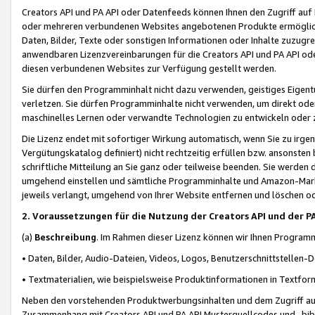
Creators API und PA API oder Datenfeeds können Ihnen den Zugriff auf D
oder mehreren verbundenen Websites angebotenen Produkte ermögliche
Daten, Bilder, Texte oder sonstigen Informationen oder Inhalte zuzugre
anwendbaren Lizenzvereinbarungen für die Creators API und PA API od
diesen verbundenen Websites zur Verfügung gestellt werden.
Sie dürfen den Programminhalt nicht dazu verwenden, geistiges Eigent
verletzen. Sie dürfen Programminhalte nicht verwenden, um direkt ode
maschinelles Lernen oder verwandte Technologien zu entwickeln oder zu
Die Lizenz endet mit sofortiger Wirkung automatisch, wenn Sie zu irg
Vergütungskatalog definiert) nicht rechtzeitig erfüllen bzw. ansonsten
schriftliche Mitteilung an Sie ganz oder teilweise beenden. Sie werden
umgehend einstellen und sämtliche Programminhalte und Amazon-Marke
jeweils verlangt, umgehend von Ihrer Website entfernen und löschen od
2. Voraussetzungen für die Nutzung der Creators API und der P
(a)
Beschreibung
. Im Rahmen dieser Lizenz können wir Ihnen Programmi
• Daten, Bilder, Audio-Dateien, Videos, Logos, Benutzerschnittstellen-
• Textmaterialien, wie beispielsweise Produktinformationen in Textfor
Neben den vorstehenden Produktwerbungsinhalten und dem Zugriff auf 
Zusammenhang mit Creators API und PA API Musterquellcodes und -bibli