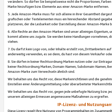
verändern. So dürfen Sie beispielsweise nicht die Proportionen, Farb
Marke hinzufügen bzw. Elemente aus einer Amazon-Marke entfernen.
5. Jede Amazon-Marke muss für sich alleine in ihrer Gesamtheit darge
grafischen oder Textelementen muss ein hinreichender Abstand gegebe
platzieren, der die Lesbarkeit oder Darstellung dieser Amazon-Marke b
6. Alle Rechte an den Amazon-Marken sind unser alleiniges Eigentum, 
kommt alleine uns zugute. Sie werden keine Handlungen vornehmen, 
stehen.
7. Du darfst kein Logo von, oder Inhalte erstellt von,
Drittanbietern au
anderweitig verwenden, es sei denn, du hast von diesem Verkäufer oder
8. Sie dürfen in keiner Rechtsordnung Marken nutzen oder zur Eintragu
keiner Rechtsordnung Marken, Domain-Namen, Subdomain-Namen, Benu
Amazon-Marke zum Verwechseln ähnlich sind.
Wir behalten uns das Recht vor, diese Markenrichtlinien und die gene
Einstellen einer Änderungsmitteilung oder überarbeiteter Markenricht
Wir behalten uns das Recht vor, gegen jede unbefugte Nutzung bzw. jede 
unserem alleinigen Ermessen angemessene Maßnahmen zu ergreifen.
IP-Lizenz- und Nutzungsan
Diese Lizenz regelt Ihre Nutzung von Programminhalten im Zusammen