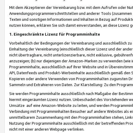
Mit dem Akzeptieren der Vereinbarung bzw. mit dem Aufrufen oder Nutz
Anwendungsprogrammierschnittstellen und anderer Tools (zusammen die
Texten und sonstigen Informationen und Inhalten in Bezug auf Produkte
nutzen können, erklären Sie sich damit einverstanden, an diese Lizenz 
1. Eingeschränkte Lizenz für Programminhalte
Vorbehaltlich der Bedingungen der Vereinbarung und ausschließlich z
Einhaltung der Vereinbarung (einschließlich dieser Lizenz und der ande
nicht übertragbare, nicht unterlizenzierbare, nicht exklusive, gebühren
anzuzeigen; (b) nur diejenigen der Amazon-Marken zu verwenden (wie in 
Programminhalte, ausschließlich auf Ihrer Website und in Übereinstimmu
API, Datenfeeds und Produkt-Werbeinhalte ausschließlich gemäß den Spe
Kopieren oder andere Verwenden von Programminhalten zugunsten Dri
Sammeln und Extrahieren von Daten. Zur Klarstellung: Zu den Program
Sie werden Programminhalte ausschließlich nach Maßgabe der Besti
hiermit eingeräumten Lizenz nutzen. Unbeschadet des Vorstehenden we
Umsätze auf eine Amazon-Website zu leiten, und werden Programminhal
Verbindung mit Programminhalten Besucher auf andere Websites als ein
unmittelbarem Zusammenhang mit den Programminhalten stehen, Links z
Nutzung der Programminhalte ausschließlich mit der betreffenden Pr
nicht mit einer anderen Webpage verlinken.