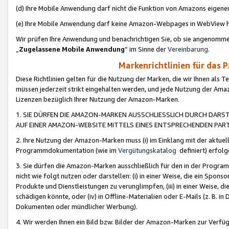
(d) Ihre Mobile Anwendung darf nicht die Funktion von Amazons eige
(e) Ihre Mobile Anwendung darf keine Amazon-Webpages in WebView 
Wir prüfen Ihre Anwendung und benachrichtigen Sie, ob sie angenomm
„
Zugelassene Mobile Anwendung
“ im Sinne der
Vereinbarung
.
Markenrichtlinien für das 
Diese Richtlinien gelten für die Nutzung der Marken, die wir Ihnen als 
müssen jederzeit strikt eingehalten werden, und jede Nutzung der Ama
Lizenzen bezüglich Ihrer Nutzung der Amazon-Marken.
1. SIE DÜRFEN DIE AMAZON-MARKEN AUSSCHLIESSLICH DURCH DARS
AUF EINER AMAZON-WEBSITE MITTELS EINES ENTSPRECHENDEN PART
2. Ihre Nutzung der Amazon-Marken muss (i) im Einklang mit der aktuells
Programmdokumentation (wie im
Vergütungskatalog
definiert) erfolg
3. Sie dürfen die Amazon-Marken ausschließlich für den in der Progr
nicht wie folgt nutzen oder darstellen: (i) in einer Weise, die ein Spo
Produkte und Dienstleistungen zu verunglimpfen, (iii) in einer Weise
schädigen könnte, oder (iv) in Offline-Materialien oder E-Mails (z. B.
Dokumenten oder mündlicher Werbung).
4. Wir werden Ihnen ein Bild bzw. Bilder der Amazon-Marken zur Verfüg