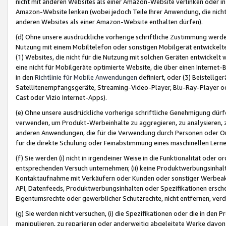
nicht mit anderen Websites als einer Amazon-Website verlinken oder i
Amazon-Website lenken (wobei jedoch Teile Ihrer Anwendung, die nich
anderen Websites als einer Amazon-Website enthalten dürfen).
(d) Ohne unsere ausdrückliche vorherige schriftliche Zustimmung werd
Nutzung mit einem Mobiltelefon oder sonstigen Mobilgerät entwickelt
(1) Websites, die nicht für die Nutzung mit solchen Geräten entwickelt
eine nicht für Mobilgeräte optimierte Website, die über einen Interne
in den
Richtlinie für Mobile Anwendungen
definiert, oder (3) Beistellge
Satellitenempfangsgeräte, Streaming-Video-Player, Blu-Ray-Player ode
Cast oder Vizio Internet-Apps).
(e) Ohne unsere ausdrückliche vorherige schriftliche Genehmigung dürfe
verwenden, um Produkt-Werbeinhalte zu aggregieren, zu analysieren, 
anderen Anwendungen, die für die Verwendung durch Personen oder Or
für die direkte Schulung oder Feinabstimmung eines maschinellen Lern
(f) Sie werden (i) nicht in irgendeiner Weise in die Funktionalität ode
entsprechenden Versuch unternehmen; (ii) keine Produktwerbungsinha
Kontaktaufnahme mit Verkäufern oder Kunden oder sonstiger Werbeaktiv
API, Datenfeeds, Produktwerbungsinhalten oder Spezifikationen erschei
Eigentumsrechte oder gewerblicher Schutzrechte, nicht entfernen, verd
(g) Sie werden nicht versuchen, (i) die Spezifikationen oder die in de
manipulieren, zu reparieren oder anderweitig abgeleitete Werke davon z