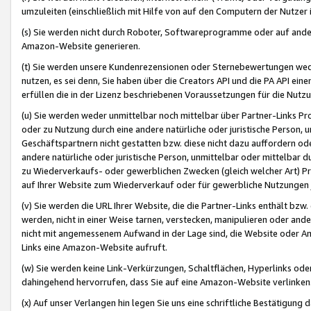
umzuleiten (einschließlich mit Hilfe von auf den Computern der Nutzer i
(s) Sie werden nicht durch Roboter, Softwareprogramme oder auf andere
Amazon-Website generieren.
(t) Sie werden unsere Kundenrezensionen oder Sternebewertungen wed
nutzen, es sei denn, Sie haben über die Creators API und die PA API e
erfüllen die in der Lizenz beschriebenen Voraussetzungen für die Nutzu
(u) Sie werden weder unmittelbar noch mittelbar über Partner-Links P
oder zu Nutzung durch eine andere natürliche oder juristische Person,
Geschäftspartnern nicht gestatten bzw. diese nicht dazu auffordern od
andere natürliche oder juristische Person, unmittelbar oder mittelbar
zu Wiederverkaufs- oder gewerblichen Zwecken (gleich welcher Art) 
auf Ihrer Website zum Wiederverkauf oder für gewerbliche Nutzungen 
(v) Sie werden die URL Ihrer Website, die die Partner-Links enthält b
werden, nicht in einer Weise tarnen, verstecken, manipulieren oder and
nicht mit angemessenem Aufwand in der Lage sind, die Website oder A
Links eine Amazon-Website aufruft.
(w) Sie werden keine Link-Verkürzungen, Schaltflächen, Hyperlinks ode
dahingehend hervorrufen, dass Sie auf eine Amazon-Website verlinken
(x) Auf unser Verlangen hin legen Sie uns eine schriftliche Bestätigung