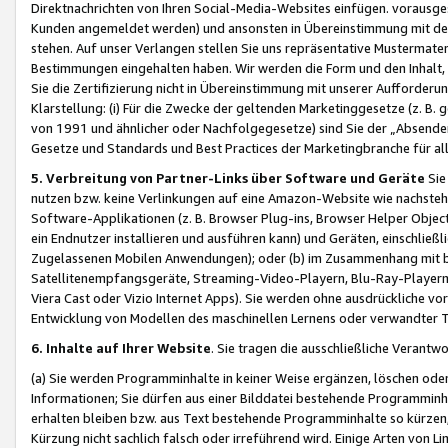
Direktnachrichten von Ihren Social-Media-Websites einfügen. vorausg
Kunden angemeldet werden) und ansonsten in Übereinstimmung mit der
stehen. Auf unser Verlangen stellen Sie uns repräsentative Mustermater
Bestimmungen eingehalten haben. Wir werden die Form und den Inhalt, di
Sie die Zertifizierung nicht in Übereinstimmung mit unserer Aufforderu
Klarstellung: (i) Für die Zwecke der geltenden Marketinggesetze (z. 
von 1991 und ähnlicher oder Nachfolgegesetze) sind Sie der „Absender“ j
Gesetze und Standards und Best Practices der Marketingbranche für 
5. Verbreitung von Partner-Links über Software und Geräte
Sie
nutzen bzw. keine Verlinkungen auf eine Amazon-Website wie nachsteh
Software-Applikationen (z. B. Browser Plug-ins, Browser Helper Objec
ein Endnutzer installieren und ausführen kann) und Geräten, einschlie
Zugelassenen Mobilen Anwendungen); oder (b) im Zusammenhang mit bzw.
Satellitenempfangsgeräte, Streaming-Video-Playern, Blu-Ray-Playern 
Viera Cast oder Vizio Internet Apps). Sie werden ohne ausdrückliche v
Entwicklung von Modellen des maschinellen Lernens oder verwandter 
6. Inhalte auf Ihrer Website
. Sie tragen die ausschließliche Verantwo
(a) Sie werden Programminhalte in keiner Weise ergänzen, löschen oder
Informationen; Sie dürfen aus einer Bilddatei bestehende Programminhal
erhalten bleiben bzw. aus Text bestehende Programminhalte so kürzen, 
Kürzung nicht sachlich falsch oder irreführend wird. Einige Arten von L