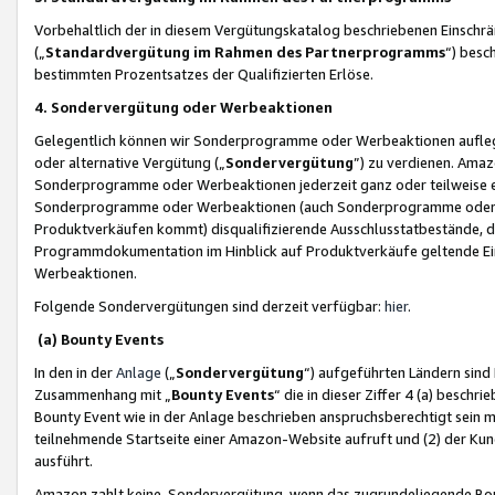
Vorbehaltlich der in diesem Vergütungskatalog beschriebenen Einschr
(„
Standardvergütung im Rahmen des Partnerprogramms
“) besc
bestimmten Prozentsatzes der Qualifizierten Erlöse.
4. Sondervergütung oder Werbeaktionen
Gelegentlich können wir Sonderprogramme oder Werbeaktionen auflegen,
oder alternative Vergütung („
Sondervergütung
”) zu verdienen. Amazo
Sonderprogramme oder Werbeaktionen jederzeit ganz oder teilweise einz
Sonderprogramme oder Werbeaktionen (auch Sonderprogramme oder We
Produktverkäufen kommt) disqualifizierende Ausschlusstatbestände, di
Programmdokumentation im Hinblick auf Produktverkäufe geltende E
Werbeaktionen.
Folgende Sondervergütungen sind derzeit verfügbar:
hier
.
(a) Bounty Events
In den in der
Anlage
(„
Sondervergütung
“) aufgeführten Ländern sind
Zusammenhang mit „
Bounty Events
“ die in dieser Ziffer 4 (a) besch
Bounty Event wie in der Anlage beschrieben anspruchsberechtigt sein mu
teilnehmende Startseite einer Amazon-Website aufruft und (2) der Kun
ausführt.
Amazon zahlt keine Sondervergütung, wenn das zugrundeliegende Boun