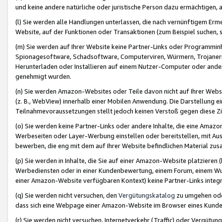
und keine andere natürliche oder juristische Person dazu ermächtigen, a
(l) Sie werden alle Handlungen unterlassen, die nach vernünftigem Erme
Website, auf der Funktionen oder Transaktionen (zum Beispiel suchen, s
(m) Sie werden auf Ihrer Website keine Partner-Links oder Programmin
Spionagesoftware, Schadsoftware, Computerviren, Würmern, Trojaner
Herunterladen oder Installieren auf einem Nutzer-Computer oder ande
genehmigt wurden.
(n) Sie werden Amazon-Websites oder Teile davon nicht auf Ihrer Websi
(z. B., WebView) innerhalb einer Mobilen Anwendung. Die Darstellung ein
Teilnahmevoraussetzungen stellt jedoch keinen Verstoß gegen diese Zif
(o) Sie werden keine Partner-Links oder andere Inhalte, die eine Am
Werbeseiten oder Layer-Werbung einstellen oder bereitstellen, mit Au
bewerben, die eng mit dem auf Ihrer Website befindlichen Material z
(p) Sie werden in Inhalte, die Sie auf einer Amazon-Website platzier
Werbediensten oder in einer Kundenbewertung, einem Forum, einem Wun
einer Amazon-Website verfügbaren Kontext) keine Partner-Links integr
(q) Sie werden nicht versuchen, den
Vergütungskatalog
zu umgehen oder
dass sich eine Webpage einer Amazon-Website im Browser eines Kunden 
(r) Sie werden nicht versuchen, Internetverkehr (Traffic) oder Vergü