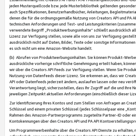
jeden Musterquellcode bzw. jede Musterbibliothek geltenden gesonder
auch Spezifikationen, Benutzerhandbücher, Anleitungen, Begleitmaterial
denen die für die ordnungsgemäße Nutzung von Creators API und PA A
technischen Anforderungen und Test- und Leistungskriterien (zusammen
verwendete Begriff „Produktwerbungsinhalte“ schließt ausdrücklich al
Lizenz zur Verfügung stellen, sowie alle von uns zur Verfügung gestel
ausdrücklich nicht auf Daten, Bilder, Texte oder sonstige Informatione
es sich nicht um eine Amazon-Website handelt.
(b) Abrufen von Produktwerbungsinhalten. Sie können Produkt-Werbein
ausdrückliche vorherige schriftliche Genehmigung erteilt haben, könn
wir über die Creators API Feeds zur Verfügung stellen. Wenn Sie Produk
Nutzung von Datenfeeds dieser Lizenz. Sie erkennen an, dass wir Creat
API oder Datenfeeds jederzeit ändern, auslaufen lassen oder neu veröffe
Verantwortung liegt, sicherzustellen, dass Ihr Zugriff auf die und Ihr
jeweiligen Zeitpunkt aktuellen Anforderungen (einschließlich dieser Liz
Zur Identifizierung Ihres Kontos und zum Stellen von Anfragen an Crea
Schlüssel und einem privaten Schlüssel (jedes Schlüsselpaar eine „Kon
Rahmen des Amazon-Partnerprogramms zugeteilte Partner-ID oder ein
Kontokennungen über den Creators API und PA API Kontoerstellungspro
Um Programmwerbeinhalte über die Creators API Dienste zu erhalten, m