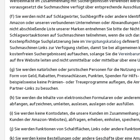
Werbeinhalte im Zusammenhang mit Suchergebnissen verwendet werden,
vorausgesetzt die Suchmaschine verfügt über entsprechende Ausschlu
(f) Sie werden nicht auf Schlagwörter, Suchbegriffe oder andere Ident
Amazon oder unseren verbundenen Unternehmen oder Abwandlungen bzw
nicht abschließende Liste unserer Marken entnehmen Sie bitte der Nich
Schlagwortauktionen auf Suchmaschinen teilnehmen, wenn die sich da
Kostenpflichtige Suchplatzierung (wie im
Vergütungskatalog
definiert
Suchmaschinen Links zur Verfügung stellen, damit Sie bei allgemeinen I
kostenfreien Suchergebnissen) auftauchen, solange Sie die
Vereinbaru
auf Ihre Website leiten und nicht unmittelbar oder mittelbar über eine
(g) Sie werden natürlichen oder juristischen Personen für die Nutzung 
Form von Geld, Rabatten, Preisnachlässen, Punkten, Spenden für Hilfs
beispielsweise keine Prämien- oder Treueprogramme auflegen, die Anrei
Partner-Links zu besuchen.
(h) Sie werden die Inhalte von elektronischen Formularen oder anderem M
abfangen, aufzeichnen, umleiten, auslesen, auslegen oder ausfüllen.
(i) Sie werden keine Kontodaten, die unsere Kunden im Zusammenhang 
Kunden der Amazon-Websites), abfragen, erheben, einholen, speichern,
(j) Sie werden Funktionen von Schaltflächen, Links oder andere Funkti
(k) Sie werden keine Bestellungen oder andere Geschäfte über eine Ama