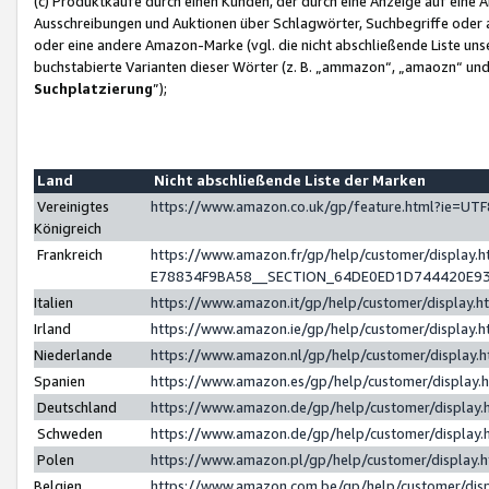
(c) Produktkäufe durch einen Kunden, der durch eine Anzeige auf eine 
Ausschreibungen und Auktionen über Schlagwörter, Suchbegriffe oder 
oder eine andere Amazon-Marke (vgl. die nicht abschließende Liste un
buchstabierte Varianten dieser Wörter (z. B. „ammazon“, „amaozn“ und „
Suchplatzierung
”);
Land
Nicht abschließende Liste der Marken
Vereinigtes
https://www.amazon.co.uk/gp/feature.html?ie=U
Königreich
Frankreich
https://www.amazon.fr/gp/help/customer/displa
E78834F9BA58__SECTION_64DE0ED1D744420E9
Italien
https://www.amazon.it/gp/help/customer/display
Irland
https://www.amazon.ie/gp/help/customer/displa
Niederlande
https://www.amazon.nl/gp/help/customer/display
Spanien
https://www.amazon.es/gp/help/customer/display
Deutschland
https://www.amazon.de/gp/help/customer/displa
Schweden
https://www.amazon.de/gp/help/customer/displa
Polen
https://www.amazon.pl/gp/help/customer/display
Belgien
https://www.amazon.com.be/gp/help/customer/d