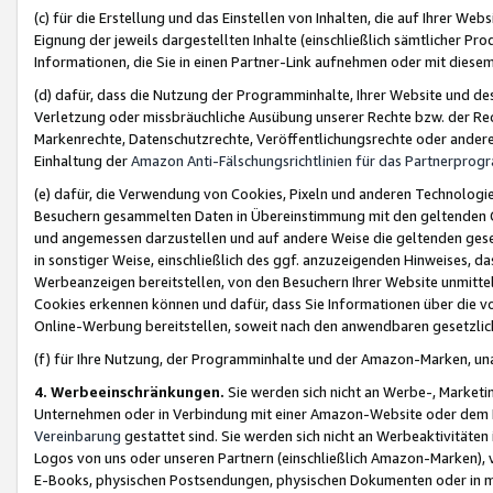
(c) für die Erstellung und das Einstellen von Inhalten, die auf Ihrer We
Eignung der jeweils dargestellten Inhalte (einschließlich sämtlicher 
Informationen, die Sie in einen Partner-Link aufnehmen oder mit diese
(d) dafür, dass die Nutzung der Programminhalte, Ihrer Website und des 
Verletzung oder missbräuchliche Ausübung unserer Rechte bzw. der Recht
Markenrechte, Datenschutzrechte, Veröffentlichungsrechte oder anderer
Einhaltung der
Amazon Anti-Fälschungsrichtlinien für das Partnerpro
(e) dafür, die Verwendung von Cookies, Pixeln und anderen Technologien
Besuchern gesammelten Daten in Übereinstimmung mit den geltenden Ge
und angemessen darzustellen und auf andere Weise die geltenden geset
in sonstiger Weise, einschließlich des ggf. anzuzeigenden Hinweises, d
Werbeanzeigen bereitstellen, von den Besuchern Ihrer Website unmitte
Cookies erkennen können und dafür, dass Sie Informationen über die v
Online-Werbung bereitstellen, soweit nach den anwendbaren gesetzlic
(f) für Ihre Nutzung, der Programminhalte und der Amazon-Marken, u
4. Werbeeinschränkungen.
Sie werden sich nicht an Werbe-, Market
Unternehmen oder in Verbindung mit einer Amazon-Website oder dem Pa
Vereinbarung
gestattet sind. Sie werden sich nicht an Werbeaktivitäten
Logos von uns oder unseren Partnern (einschließlich Amazon-Marken), 
E-Books, physischen Postsendungen, physischen Dokumenten oder in 