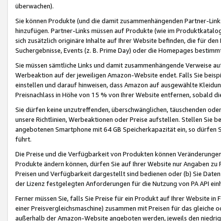
überwachen).
Sie können Produkte (und die damit zusammenhängenden Partner-Links)
hinzufügen. Partner-Links müssen auf Produkte (wie im Produktkatalog de
sich zusätzlich originäre Inhalte auf Ihrer Website befinden, die für 
Suchergebnisse, Events (z. B. Prime Day) oder die Homepages bestimmte
Sie müssen sämtliche Links und damit zusammenhängende Verweise auf z
Werbeaktion auf der jeweiligen Amazon-Website endet. Falls Sie beisp
einstellen und darauf hinweisen, dass Amazon auf ausgewählte Kleidun
Preisnachlass in Höhe von 15 % von Ihrer Website entfernen, sobald di
Sie dürfen keine unzutreffenden, überschwänglichen, täuschenden od
unsere Richtlinien, Werbeaktionen oder Preise aufstellen. Stellen Sie 
angebotenen Smartphone mit 64 GB Speicherkapazität ein, so dürfen S
führt.
Die Preise und die Verfügbarkeit von Produkten können Veränderungen 
Produkte ändern können, dürfen Sie auf Ihrer Website nur Angaben zu P
Preisen und Verfügbarkeit dargestellt sind bedienen oder (b) Sie Daten
der Lizenz festgelegten Anforderungen für die Nutzung von PA API einh
Ferner müssen Sie, falls Sie Preise für ein Produkt auf Ihrer Website in 
einer Preisvergleichsmaschine) zusammen mit Preisen für das gleiche o
außerhalb der Amazon-Website angeboten werden, jeweils den niedrigst