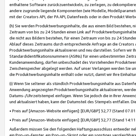
enthaltene Software zurückzuentwickeln, zu zerlegen, zu dekompilier
andere zugrunde liegende Komponenten (wie Modelle, Modellparameter
mit der Creators API, der PA API, Datenfeeds oder in den Produkt Werb
(h) Sie werden Produktwerbungsinhalte, die aus einem Bild bestehen, ni
Zeitraum von bis zu 24 Stunden einen Link auf Produktwerbungsinhalte
die nicht aus Bildern bestehen, für einen Zeitraum von bis zu 24 Stund
Ablauf dieses Zeitraums durch entsprechende Anfrage an die Creators 
Produktwerbungsinhalte aktualisieren und neu darstellen. Sofern wir Ih
Standardidentifikationsnummern (ASINs) für einen unbestimmten Zeitra
Kundenanwendung, dürfen unbeschadet des Vorstehenden Produktwerbu
Zwischenspeicher abgelegt werden. Auf unser Verlangen werden Sie un
die Produktwerbungsinhalte enthält oder nutzt, damit wir Ihre Einhalt
(i) Wenn Sie seltener als stündlich Produktwerbungsinhalte aus Datenfe
Anwendung angezeigten Produktwerbungsinhalte aktualisieren, werden 
Datums-/Uhrzeitstempel einfügen. Wenn Sie jedoch die in Ihrer Anwe
und aktualisiert haben, kann der Datumsteil des Stempels entfallen. Dies
• Preis auf [Amazon-Website einfügen]: [EUR/GBP] 32,77 (Stand 07.01.
• Preis auf [Amazon-Website einfügen]: [EUR/GBP] 32,77 (Stand 14:11 
Außerdem müssen Sie den folgenden Haftungsausschluss entweder neb
ein Pop-up-Fenster, ein Pop-up-Skript oder ein sonstiges vergleichba