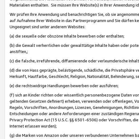
Materialien enthalten. Sie müssen Ihre Website(s) in Ihrer Anwendung ide
Wir prüfen Ihre Anwendung und benachrichtigen Sie, ob sie angenommen
auf Aufnahme Ihrer Website in das Partnerprogramm und Sie dürfen kei
Ungeeignet sind unter anderem Websites:
(a) die sexuelle oder obszöne Inhalte bewerben oder enthalten;
(b) die Gewalt verherrlichen oder gewalttätige Inhalte haben oder pot
anstiften,;
(c) die falsche, irreführende, diffamierende oder verleumderische Inha
(d) die von Hass geprägte, belästigende, schädliche, die Privatsphäre v
Herkunft, Hautfarbe, Geschlecht, Religion, Nationalität, Behinderung, 
(e) die rechtswidrige Handlungen bewerben oder ausführen;
(f) sich an Kinder richten oder wissentlich personenbezogene Daten vo
geltenden Gesetzen definiert) erheben, verwenden oder offenlegen, Vo
Regeln, Vorschriften, Anordnungen, Lizenzen, Genehmigungen, Richtlini
Entscheidungen oder andere Anforderungen einer zuständigen Regierung
Privacy Protection Act (15 U.S.C. §§ 6501-6506) oder Vorschriften, di
Internet erlassen wurden);
(g) die Marken von Amazon oder unseren verbundenen Unternehmen b