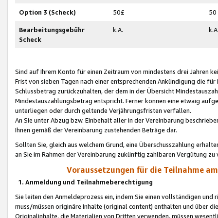
Option 3 (Scheck)
50£
50
Bearbeitungsgebühr
k.A.
k.A
Scheck
Sind auf Ihrem Konto für einen Zeitraum von mindestens drei Jahren kein
Frist von sieben Tagen nach einer entsprechenden Ankündigung die für
Schlussbetrag zurückzuhalten, der dem in der Übersicht Mindestausz
Mindestauszahlungsbetrag entspricht. Ferner können eine etwaig aufg
unterliegen oder durch geltende Verjährungsfristen verfallen.
An Sie unter Abzug bzw. Einbehalt aller in der Vereinbarung beschrieb
Ihnen gemäß der Vereinbarung zustehenden Beträge dar.
Sollten Sie, gleich aus welchem Grund, eine Überschusszahlung erhalte
an Sie im Rahmen der Vereinbarung zukünftig zahlbaren Vergütung zu 
Voraussetzungen für die Teilnahme a
1. Anmeldung und Teilnahmeberechtigung
Sie leiten den Anmeldeprozess ein, indem Sie einen vollständigen und 
muss/müssen originäre Inhalte (original content) enthalten und über d
Originalinhalte, die Materialien von Dritten verwenden, müssen wese