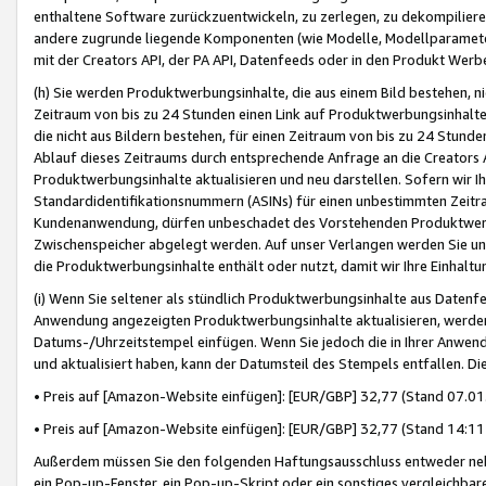
enthaltene Software zurückzuentwickeln, zu zerlegen, zu dekompilier
andere zugrunde liegende Komponenten (wie Modelle, Modellparameter
mit der Creators API, der PA API, Datenfeeds oder in den Produkt Werb
(h) Sie werden Produktwerbungsinhalte, die aus einem Bild bestehen, ni
Zeitraum von bis zu 24 Stunden einen Link auf Produktwerbungsinhalte
die nicht aus Bildern bestehen, für einen Zeitraum von bis zu 24 Stund
Ablauf dieses Zeitraums durch entsprechende Anfrage an die Creators 
Produktwerbungsinhalte aktualisieren und neu darstellen. Sofern wir Ih
Standardidentifikationsnummern (ASINs) für einen unbestimmten Zeitra
Kundenanwendung, dürfen unbeschadet des Vorstehenden Produktwerbu
Zwischenspeicher abgelegt werden. Auf unser Verlangen werden Sie un
die Produktwerbungsinhalte enthält oder nutzt, damit wir Ihre Einhalt
(i) Wenn Sie seltener als stündlich Produktwerbungsinhalte aus Datenfe
Anwendung angezeigten Produktwerbungsinhalte aktualisieren, werden 
Datums-/Uhrzeitstempel einfügen. Wenn Sie jedoch die in Ihrer Anwe
und aktualisiert haben, kann der Datumsteil des Stempels entfallen. Dies
• Preis auf [Amazon-Website einfügen]: [EUR/GBP] 32,77 (Stand 07.01.
• Preis auf [Amazon-Website einfügen]: [EUR/GBP] 32,77 (Stand 14:11 
Außerdem müssen Sie den folgenden Haftungsausschluss entweder neb
ein Pop-up-Fenster, ein Pop-up-Skript oder ein sonstiges vergleichba