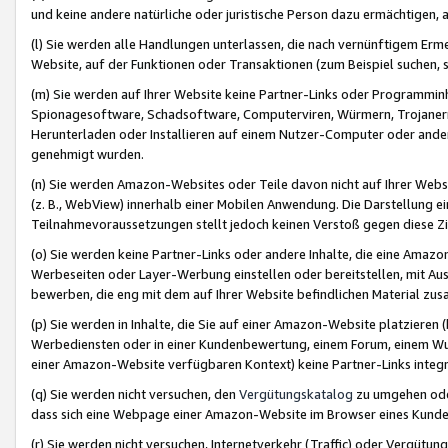
und keine andere natürliche oder juristische Person dazu ermächtigen, a
(l) Sie werden alle Handlungen unterlassen, die nach vernünftigem Erme
Website, auf der Funktionen oder Transaktionen (zum Beispiel suchen, s
(m) Sie werden auf Ihrer Website keine Partner-Links oder Programmin
Spionagesoftware, Schadsoftware, Computerviren, Würmern, Trojaner
Herunterladen oder Installieren auf einem Nutzer-Computer oder ande
genehmigt wurden.
(n) Sie werden Amazon-Websites oder Teile davon nicht auf Ihrer Websi
(z. B., WebView) innerhalb einer Mobilen Anwendung. Die Darstellung ein
Teilnahmevoraussetzungen stellt jedoch keinen Verstoß gegen diese Zif
(o) Sie werden keine Partner-Links oder andere Inhalte, die eine Am
Werbeseiten oder Layer-Werbung einstellen oder bereitstellen, mit Au
bewerben, die eng mit dem auf Ihrer Website befindlichen Material z
(p) Sie werden in Inhalte, die Sie auf einer Amazon-Website platzier
Werbediensten oder in einer Kundenbewertung, einem Forum, einem Wun
einer Amazon-Website verfügbaren Kontext) keine Partner-Links integr
(q) Sie werden nicht versuchen, den
Vergütungskatalog
zu umgehen oder
dass sich eine Webpage einer Amazon-Website im Browser eines Kunden 
(r) Sie werden nicht versuchen, Internetverkehr (Traffic) oder Vergü