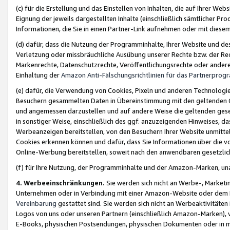
(c) für die Erstellung und das Einstellen von Inhalten, die auf Ihrer We
Eignung der jeweils dargestellten Inhalte (einschließlich sämtlicher 
Informationen, die Sie in einen Partner-Link aufnehmen oder mit diese
(d) dafür, dass die Nutzung der Programminhalte, Ihrer Website und des 
Verletzung oder missbräuchliche Ausübung unserer Rechte bzw. der Recht
Markenrechte, Datenschutzrechte, Veröffentlichungsrechte oder anderer
Einhaltung der
Amazon Anti-Fälschungsrichtlinien für das Partnerpro
(e) dafür, die Verwendung von Cookies, Pixeln und anderen Technologien
Besuchern gesammelten Daten in Übereinstimmung mit den geltenden Ge
und angemessen darzustellen und auf andere Weise die geltenden geset
in sonstiger Weise, einschließlich des ggf. anzuzeigenden Hinweises, d
Werbeanzeigen bereitstellen, von den Besuchern Ihrer Website unmitte
Cookies erkennen können und dafür, dass Sie Informationen über die v
Online-Werbung bereitstellen, soweit nach den anwendbaren gesetzlic
(f) für Ihre Nutzung, der Programminhalte und der Amazon-Marken, u
4. Werbeeinschränkungen.
Sie werden sich nicht an Werbe-, Market
Unternehmen oder in Verbindung mit einer Amazon-Website oder dem Pa
Vereinbarung
gestattet sind. Sie werden sich nicht an Werbeaktivitäten
Logos von uns oder unseren Partnern (einschließlich Amazon-Marken), 
E-Books, physischen Postsendungen, physischen Dokumenten oder in 