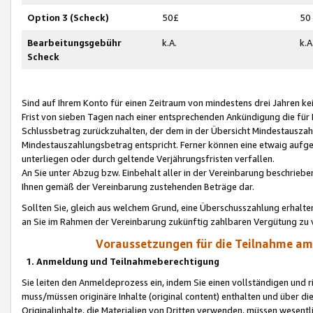
Option 3 (Scheck)
50£
50
Bearbeitungsgebühr
k.A.
k.A
Scheck
Sind auf Ihrem Konto für einen Zeitraum von mindestens drei Jahren kein
Frist von sieben Tagen nach einer entsprechenden Ankündigung die für
Schlussbetrag zurückzuhalten, der dem in der Übersicht Mindestausz
Mindestauszahlungsbetrag entspricht. Ferner können eine etwaig aufg
unterliegen oder durch geltende Verjährungsfristen verfallen.
An Sie unter Abzug bzw. Einbehalt aller in der Vereinbarung beschrieb
Ihnen gemäß der Vereinbarung zustehenden Beträge dar.
Sollten Sie, gleich aus welchem Grund, eine Überschusszahlung erhalte
an Sie im Rahmen der Vereinbarung zukünftig zahlbaren Vergütung zu 
Voraussetzungen für die Teilnahme a
1. Anmeldung und Teilnahmeberechtigung
Sie leiten den Anmeldeprozess ein, indem Sie einen vollständigen und 
muss/müssen originäre Inhalte (original content) enthalten und über d
Originalinhalte, die Materialien von Dritten verwenden, müssen wese