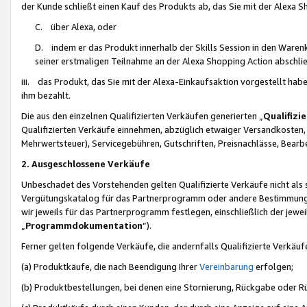
der Kunde schließt einen Kauf des Produkts ab, das Sie mit der Alexa 
C. über Alexa, oder
D. indem er das Produkt innerhalb der Skills Session in den Waren
seiner erstmaligen Teilnahme an der Alexa Shopping Action abschlie
iii. das Produkt, das Sie mit der Alexa-Einkaufsaktion vorgestellt ha
ihm bezahlt.
Die aus den einzelnen Qualifizierten Verkäufen generierten „
Qualifizi
Qualifizierten Verkäufe einnehmen, abzüglich etwaiger Versandkosten
Mehrwertsteuer), Servicegebühren, Gutschriften, Preisnachlässe, Bear
2. Ausgeschlossene Verkäufe
Unbeschadet des Vorstehenden gelten Qualifizierte Verkäufe nicht als
Vergütungskatalog für das Partnerprogramm oder andere Bestimmungen,
wir jeweils für das Partnerprogramm festlegen, einschließlich der jewe
„
Programmdokumentation
“).
Ferner gelten folgende Verkäufe, die andernfalls Qualifizierte Verkä
(a) Produktkäufe, die nach Beendigung Ihrer
Vereinbarung
erfolgen;
(b) Produktbestellungen, bei denen eine Stornierung, Rückgabe oder R