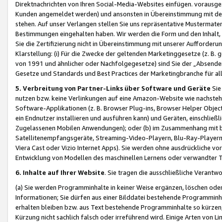
Direktnachrichten von Ihren Social-Media-Websites einfügen. vorausg
Kunden angemeldet werden) und ansonsten in Übereinstimmung mit der
stehen. Auf unser Verlangen stellen Sie uns repräsentative Mustermater
Bestimmungen eingehalten haben. Wir werden die Form und den Inhalt, di
Sie die Zertifizierung nicht in Übereinstimmung mit unserer Aufforderu
Klarstellung: (i) Für die Zwecke der geltenden Marketinggesetze (z. 
von 1991 und ähnlicher oder Nachfolgegesetze) sind Sie der „Absender“ j
Gesetze und Standards und Best Practices der Marketingbranche für 
5. Verbreitung von Partner-Links über Software und Geräte
Sie
nutzen bzw. keine Verlinkungen auf eine Amazon-Website wie nachsteh
Software-Applikationen (z. B. Browser Plug-ins, Browser Helper Objec
ein Endnutzer installieren und ausführen kann) und Geräten, einschlie
Zugelassenen Mobilen Anwendungen); oder (b) im Zusammenhang mit bzw.
Satellitenempfangsgeräte, Streaming-Video-Playern, Blu-Ray-Playern 
Viera Cast oder Vizio Internet Apps). Sie werden ohne ausdrückliche v
Entwicklung von Modellen des maschinellen Lernens oder verwandter 
6. Inhalte auf Ihrer Website
. Sie tragen die ausschließliche Verantwo
(a) Sie werden Programminhalte in keiner Weise ergänzen, löschen oder
Informationen; Sie dürfen aus einer Bilddatei bestehende Programminhal
erhalten bleiben bzw. aus Text bestehende Programminhalte so kürzen, 
Kürzung nicht sachlich falsch oder irreführend wird. Einige Arten von L