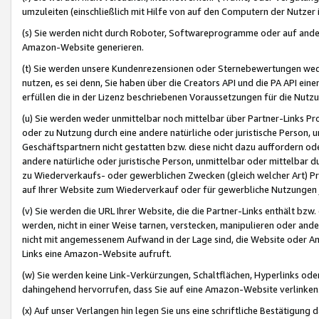
umzuleiten (einschließlich mit Hilfe von auf den Computern der Nutzer i
(s) Sie werden nicht durch Roboter, Softwareprogramme oder auf andere
Amazon-Website generieren.
(t) Sie werden unsere Kundenrezensionen oder Sternebewertungen wed
nutzen, es sei denn, Sie haben über die Creators API und die PA API e
erfüllen die in der Lizenz beschriebenen Voraussetzungen für die Nutzu
(u) Sie werden weder unmittelbar noch mittelbar über Partner-Links P
oder zu Nutzung durch eine andere natürliche oder juristische Person,
Geschäftspartnern nicht gestatten bzw. diese nicht dazu auffordern od
andere natürliche oder juristische Person, unmittelbar oder mittelbar
zu Wiederverkaufs- oder gewerblichen Zwecken (gleich welcher Art) 
auf Ihrer Website zum Wiederverkauf oder für gewerbliche Nutzungen 
(v) Sie werden die URL Ihrer Website, die die Partner-Links enthält b
werden, nicht in einer Weise tarnen, verstecken, manipulieren oder and
nicht mit angemessenem Aufwand in der Lage sind, die Website oder A
Links eine Amazon-Website aufruft.
(w) Sie werden keine Link-Verkürzungen, Schaltflächen, Hyperlinks ode
dahingehend hervorrufen, dass Sie auf eine Amazon-Website verlinken
(x) Auf unser Verlangen hin legen Sie uns eine schriftliche Bestätigung