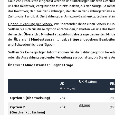
Kauf von Produkten eingelöst werden und unterliegen unseren Geschäf
uns das Recht vor, Vergütungen zurückzuhalten, bis der fällige Gesamt
das Recht vor, den Teil der Zahlungen, der den in der Zahlungstabelle 
Zahlungsart angibst. Die Zahlung per Amazon-Geschenkgutschein ist in
Option 3: Zahlung per Scheck.
Wir übersenden Ihnen einen Scheck in Höh
Sollten Sie sich für diese Option entscheiden, behalten wir uns das Rec
den in der
Übersicht Mindestauszahlungsbeträge
genannten Mindest
der
Übersicht Mindestauszahlungsbeträge
angegebene Bearbeitung
und Schweden nicht verfügbar.
Sollten Sie keine gültigen Informationen für die Zahlungsoption bereit
oder die Auszahlung verdienter Vergütung zurückhalten, bis Sie eine A
Übersicht Mindestauszahlungsbeträge
UK Maxium
UK
FR,
Minimum
un
Option 1 (Überweisung)
25£
25
£5,000
Option 2
25£
25
(Geschenkgutschein)