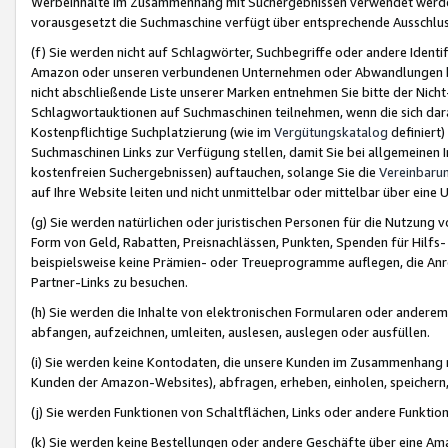
Werbeinhalte im Zusammenhang mit Suchergebnissen verwendet werden,
vorausgesetzt die Suchmaschine verfügt über entsprechende Ausschlu
(f) Sie werden nicht auf Schlagwörter, Suchbegriffe oder andere Ident
Amazon oder unseren verbundenen Unternehmen oder Abwandlungen bzw
nicht abschließende Liste unserer Marken entnehmen Sie bitte der Nich
Schlagwortauktionen auf Suchmaschinen teilnehmen, wenn die sich da
Kostenpflichtige Suchplatzierung (wie im
Vergütungskatalog
definiert
Suchmaschinen Links zur Verfügung stellen, damit Sie bei allgemeinen I
kostenfreien Suchergebnissen) auftauchen, solange Sie die
Vereinbaru
auf Ihre Website leiten und nicht unmittelbar oder mittelbar über eine
(g) Sie werden natürlichen oder juristischen Personen für die Nutzung 
Form von Geld, Rabatten, Preisnachlässen, Punkten, Spenden für Hilfs
beispielsweise keine Prämien- oder Treueprogramme auflegen, die Anrei
Partner-Links zu besuchen.
(h) Sie werden die Inhalte von elektronischen Formularen oder anderem M
abfangen, aufzeichnen, umleiten, auslesen, auslegen oder ausfüllen.
(i) Sie werden keine Kontodaten, die unsere Kunden im Zusammenhang 
Kunden der Amazon-Websites), abfragen, erheben, einholen, speichern,
(j) Sie werden Funktionen von Schaltflächen, Links oder andere Funkti
(k) Sie werden keine Bestellungen oder andere Geschäfte über eine Ama