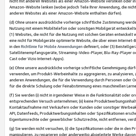
nicht mit anderen Websites als einer Amazon-Website verlinken oder i
Amazon-Website lenken (wobei jedoch Teile Ihrer Anwendung, die nich
anderen Websites als einer Amazon-Website enthalten dürfen).
(d) Ohne unsere ausdrückliche vorherige schriftliche Zustimmung werd
Nutzung mit einem Mobiltelefon oder sonstigen Mobilgerät entwickelt
(1) Websites, die nicht für die Nutzung mit solchen Geräten entwickelt
eine nicht für Mobilgeräte optimierte Website, die über einen Interne
in den
Richtlinie für Mobile Anwendungen
definiert, oder (3) Beistellge
Satellitenempfangsgeräte, Streaming-Video-Player, Blu-Ray-Player ode
Cast oder Vizio Internet-Apps).
(e) Ohne unsere ausdrückliche vorherige schriftliche Genehmigung dürfe
verwenden, um Produkt-Werbeinhalte zu aggregieren, zu analysieren, 
anderen Anwendungen, die für die Verwendung durch Personen oder Or
für die direkte Schulung oder Feinabstimmung eines maschinellen Lern
(f) Sie werden (i) nicht in irgendeiner Weise in die Funktionalität ode
entsprechenden Versuch unternehmen; (ii) keine Produktwerbungsinha
Kontaktaufnahme mit Verkäufern oder Kunden oder sonstiger Werbeaktiv
API, Datenfeeds, Produktwerbungsinhalten oder Spezifikationen erschei
Eigentumsrechte oder gewerblicher Schutzrechte, nicht entfernen, verd
(g) Sie werden nicht versuchen, (i) die Spezifikationen oder die in de
manipulieren, zu reparieren oder anderweitig abgeleitete Werke davon z