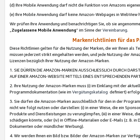
(d) Ihre Mobile Anwendung darf nicht die Funktion von Amazons eige
(e) Ihre Mobile Anwendung darf keine Amazon-Webpages in WebView 
Wir prüfen Ihre Anwendung und benachrichtigen Sie, ob sie angenomm
„
Zugelassene Mobile Anwendung
“ im Sinne der
Vereinbarung
.
Markenrichtlinien für das 
Diese Richtlinien gelten für die Nutzung der Marken, die wir Ihnen als 
müssen jederzeit strikt eingehalten werden, und jede Nutzung der Ama
Lizenzen bezüglich Ihrer Nutzung der Amazon-Marken.
1. SIE DÜRFEN DIE AMAZON-MARKEN AUSSCHLIESSLICH DURCH DARS
AUF EINER AMAZON-WEBSITE MITTELS EINES ENTSPRECHENDEN PART
2. Ihre Nutzung der Amazon-Marken muss (i) im Einklang mit der aktuells
Programmdokumentation (wie im
Vergütungskatalog
definiert) erfolg
3. Sie dürfen die Amazon-Marken ausschließlich für den in der Progr
nicht wie folgt nutzen oder darstellen: (i) in einer Weise, die ein Spo
Produkte und Dienstleistungen zu verunglimpfen, (iii) in einer Weise
schädigen könnte, oder (iv) in Offline-Materialien oder E-Mails (z. B.
Dokumenten oder mündlicher Werbung).
4. Wir werden Ihnen ein Bild bzw. Bilder der Amazon-Marken zur Verfüg