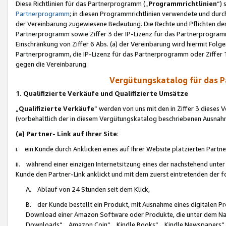
Diese Richtlinien für das Partnerprogramm („
Programmrichtlinien
“)
Partnerprogramm
; in diesen Programmrichtlinien verwendete und durch
der Vereinbarung zugewiesene Bedeutung. Die Rechte und Pflichten de
Partnerprogramm sowie Ziffer 3 der IP-Lizenz für das Partnerprogram
Einschränkung von Ziffer 6 Abs. (a) der Vereinbarung wird hiermit Fol
Partnerprogramm, die IP-Lizenz für das Partnerprogramm oder Ziffer 1
gegen die Vereinbarung.
Vergütungskatalog für das 
1. Qualifizierte Verkäufe und Qualifizierte Umsätze
„
Qualifizierte Verkäufe
“ werden von uns mit den in Ziffer 3 diese
(vorbehaltlich der in diesem Vergütungskatalog beschriebenen Ausnah
(a) Partner- Link auf Ihrer Site
:
i. ein Kunde durch Anklicken eines auf Ihrer Website platzierten Part
ii. während einer einzigen Internetsitzung eines der nachstehend unter (i)
Kunde den Partner-Link anklickt und mit dem zuerst eintretenden der f
A. Ablauf von 24 Stunden seit dem Klick,
B. der Kunde bestellt ein Produkt, mit Ausnahme eines digitalen P
Download einer Amazon Software oder Produkte, die unter dem N
Downloads“, „Amazon Coin“, „Kindle Books“, „Kindle Newspapers“, „