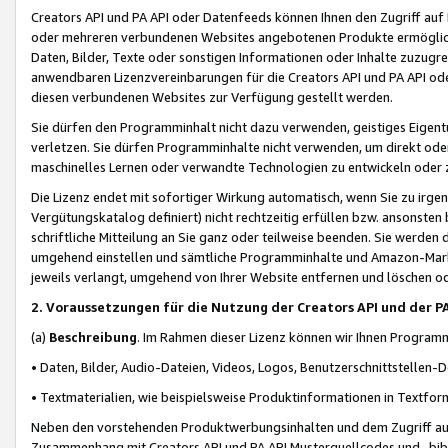
Creators API und PA API oder Datenfeeds können Ihnen den Zugriff auf D
oder mehreren verbundenen Websites angebotenen Produkte ermögliche
Daten, Bilder, Texte oder sonstigen Informationen oder Inhalte zuzugre
anwendbaren Lizenzvereinbarungen für die Creators API und PA API od
diesen verbundenen Websites zur Verfügung gestellt werden.
Sie dürfen den Programminhalt nicht dazu verwenden, geistiges Eigent
verletzen. Sie dürfen Programminhalte nicht verwenden, um direkt ode
maschinelles Lernen oder verwandte Technologien zu entwickeln oder zu
Die Lizenz endet mit sofortiger Wirkung automatisch, wenn Sie zu irg
Vergütungskatalog definiert) nicht rechtzeitig erfüllen bzw. ansonsten
schriftliche Mitteilung an Sie ganz oder teilweise beenden. Sie werden
umgehend einstellen und sämtliche Programminhalte und Amazon-Marke
jeweils verlangt, umgehend von Ihrer Website entfernen und löschen od
2. Voraussetzungen für die Nutzung der Creators API und der P
(a)
Beschreibung
. Im Rahmen dieser Lizenz können wir Ihnen Programmi
• Daten, Bilder, Audio-Dateien, Videos, Logos, Benutzerschnittstellen-
• Textmaterialien, wie beispielsweise Produktinformationen in Textfor
Neben den vorstehenden Produktwerbungsinhalten und dem Zugriff auf 
Zusammenhang mit Creators API und PA API Musterquellcodes und -bibli