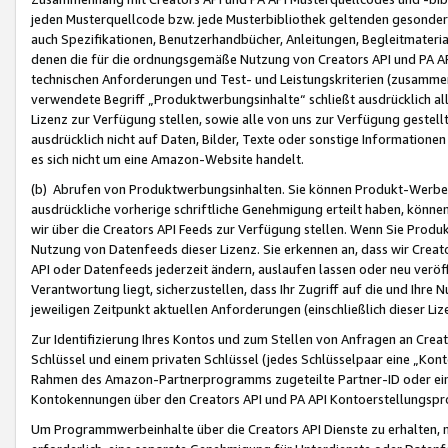
jeden Musterquellcode bzw. jede Musterbibliothek geltenden gesonder
auch Spezifikationen, Benutzerhandbücher, Anleitungen, Begleitmaterial
denen die für die ordnungsgemäße Nutzung von Creators API und PA A
technischen Anforderungen und Test- und Leistungskriterien (zusammen
verwendete Begriff „Produktwerbungsinhalte“ schließt ausdrücklich al
Lizenz zur Verfügung stellen, sowie alle von uns zur Verfügung gestel
ausdrücklich nicht auf Daten, Bilder, Texte oder sonstige Informatione
es sich nicht um eine Amazon-Website handelt.
(b) Abrufen von Produktwerbungsinhalten. Sie können Produkt-Werbein
ausdrückliche vorherige schriftliche Genehmigung erteilt haben, könn
wir über die Creators API Feeds zur Verfügung stellen. Wenn Sie Produk
Nutzung von Datenfeeds dieser Lizenz. Sie erkennen an, dass wir Creat
API oder Datenfeeds jederzeit ändern, auslaufen lassen oder neu veröffe
Verantwortung liegt, sicherzustellen, dass Ihr Zugriff auf die und Ihr
jeweiligen Zeitpunkt aktuellen Anforderungen (einschließlich dieser Liz
Zur Identifizierung Ihres Kontos und zum Stellen von Anfragen an Crea
Schlüssel und einem privaten Schlüssel (jedes Schlüsselpaar eine „Kon
Rahmen des Amazon-Partnerprogramms zugeteilte Partner-ID oder ein
Kontokennungen über den Creators API und PA API Kontoerstellungspro
Um Programmwerbeinhalte über die Creators API Dienste zu erhalten, m