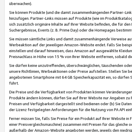
überwachen).
Sie können Produkte (und die damit zusammenhängenden Partner-Links)
hinzufügen. Partner-Links müssen auf Produkte (wie im Produktkatalog de
sich zusätzlich originäre Inhalte auf Ihrer Website befinden, die für 
Suchergebnisse, Events (z. B. Prime Day) oder die Homepages bestimmte
Sie müssen sämtliche Links und damit zusammenhängende Verweise auf z
Werbeaktion auf der jeweiligen Amazon-Website endet. Falls Sie beisp
einstellen und darauf hinweisen, dass Amazon auf ausgewählte Kleidun
Preisnachlass in Höhe von 15 % von Ihrer Website entfernen, sobald di
Sie dürfen keine unzutreffenden, überschwänglichen, täuschenden od
unsere Richtlinien, Werbeaktionen oder Preise aufstellen. Stellen Sie 
angebotenen Smartphone mit 64 GB Speicherkapazität ein, so dürfen S
führt.
Die Preise und die Verfügbarkeit von Produkten können Veränderungen 
Produkte ändern können, dürfen Sie auf Ihrer Website nur Angaben zu P
Preisen und Verfügbarkeit dargestellt sind bedienen oder (b) Sie Daten
der Lizenz festgelegten Anforderungen für die Nutzung von PA API einh
Ferner müssen Sie, falls Sie Preise für ein Produkt auf Ihrer Website in 
einer Preisvergleichsmaschine) zusammen mit Preisen für das gleiche o
außerhalb der Amazon-Website angeboten werden, jeweils den niedrigst