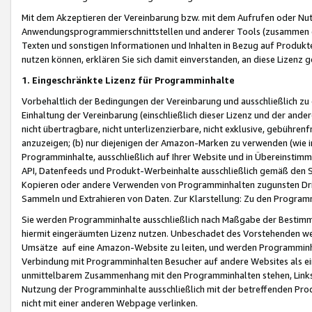
Mit dem Akzeptieren der Vereinbarung bzw. mit dem Aufrufen oder Nutz
Anwendungsprogrammierschnittstellen und anderer Tools (zusammen die
Texten und sonstigen Informationen und Inhalten in Bezug auf Produkte
nutzen können, erklären Sie sich damit einverstanden, an diese Lizenz 
1. Eingeschränkte Lizenz für Programminhalte
Vorbehaltlich der Bedingungen der Vereinbarung und ausschließlich z
Einhaltung der Vereinbarung (einschließlich dieser Lizenz und der ande
nicht übertragbare, nicht unterlizenzierbare, nicht exklusive, gebühren
anzuzeigen; (b) nur diejenigen der Amazon-Marken zu verwenden (wie in 
Programminhalte, ausschließlich auf Ihrer Website und in Übereinstimmu
API, Datenfeeds und Produkt-Werbeinhalte ausschließlich gemäß den Spe
Kopieren oder andere Verwenden von Programminhalten zugunsten Dri
Sammeln und Extrahieren von Daten. Zur Klarstellung: Zu den Program
Sie werden Programminhalte ausschließlich nach Maßgabe der Besti
hiermit eingeräumten Lizenz nutzen. Unbeschadet des Vorstehenden we
Umsätze auf eine Amazon-Website zu leiten, und werden Programminhal
Verbindung mit Programminhalten Besucher auf andere Websites als ein
unmittelbarem Zusammenhang mit den Programminhalten stehen, Links z
Nutzung der Programminhalte ausschließlich mit der betreffenden Pr
nicht mit einer anderen Webpage verlinken.