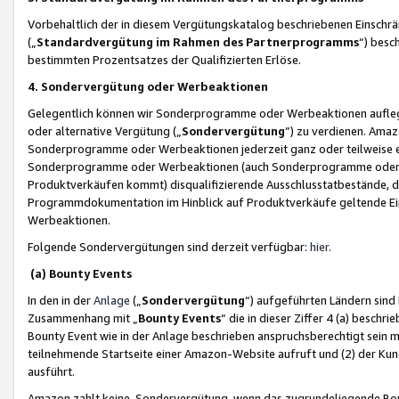
Vorbehaltlich der in diesem Vergütungskatalog beschriebenen Einschr
(„
Standardvergütung im Rahmen des Partnerprogramms
“) besc
bestimmten Prozentsatzes der Qualifizierten Erlöse.
4. Sondervergütung oder Werbeaktionen
Gelegentlich können wir Sonderprogramme oder Werbeaktionen auflegen,
oder alternative Vergütung („
Sondervergütung
”) zu verdienen. Amazo
Sonderprogramme oder Werbeaktionen jederzeit ganz oder teilweise einz
Sonderprogramme oder Werbeaktionen (auch Sonderprogramme oder We
Produktverkäufen kommt) disqualifizierende Ausschlusstatbestände, di
Programmdokumentation im Hinblick auf Produktverkäufe geltende E
Werbeaktionen.
Folgende Sondervergütungen sind derzeit verfügbar:
hier
.
(a) Bounty Events
In den in der
Anlage
(„
Sondervergütung
“) aufgeführten Ländern sind
Zusammenhang mit „
Bounty Events
“ die in dieser Ziffer 4 (a) besch
Bounty Event wie in der Anlage beschrieben anspruchsberechtigt sein mu
teilnehmende Startseite einer Amazon-Website aufruft und (2) der Kun
ausführt.
Amazon zahlt keine Sondervergütung, wenn das zugrundeliegende Boun