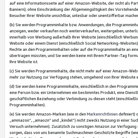
auf eine Informationsseite auf einer Amazon-Website, der nicht als Part
Bannern); ohne Einschränkung der Allgemeingültigkeit des Vorstehende
Besucher Ihrer Website unsichtbar, unlesbar oder unentzifferbar mache
(b) Sie werden Programminhalte bzw. Anwendungen, die Programminhalt
anzeigen, weder verkaufen noch weiterverkaufen, weitergeben, unterli
innerhalb von Werbung außerhalb Ihrer Website (einschließlich Werbun
Website oder einem Dienst (einschließlich Social Networking-Website
Rechte an den Programminhalten oder auf die Programminhalte an eine a
übertragen müssten, und Sie werden keine mit Ihrem Partner-Tag formati
Ihre Website ist.
(c) Sie werden Programminhalte, die nicht mehr auf einer Amazon-Websit
mehr zur Nutzung zur Verfügung stehen, umgehend von Ihrer Website e
(d) Sie werden keine Programminhalte, einschließlich in den Programmin
eine Person bzw. ein Unternehmen ein bestimmtes Produkt, eine Dienstle
geschäftlichen Beziehung oder Verbindung zu diesen steht (einschließli
Programminhalten).
(e) Sie werden Amazon-Marken (wie in den
Markenrichtlinien
definiert) 
„ammazon“, „amaozn“ und „kindel“) nicht zwecks Nutzung in einer Suc
Versuch unternehmen). Zusätzlich zu sonstigen Amazon zur Verfügung 
sorgen, dass von uns benannte Suchmaschinen Geschützte Begriffe (wie 