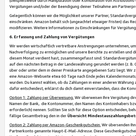
(beispielsweise durch Manipulation oder Kombination von Attributions-
Vergütungen und/oder der Beendigung deiner Teilnahme am Partnerp
Gelegentlich können wir die Möglichkeit unserer Partner, Standardv
einschränken. Amazon behält sich (ungeachtet etwaiger Fristen) das Re
modifizieren. Weitere Informationen zu Einschränkungen für Vergütung
6. Erfassung und Zahlung von Vergütungen
Wir werden wirtschaftlich vertretbare Anstrengungen unternehmen, um 
Nachverfolgung zu ermöglichen und unsere Berichte zu erstellen und di
diesem Monat verdient hast, zusammengefasst sind. Standardvergütung
auf den nächsten Betrag in der Landeswährung gerundet werden (z. B. C
über oder unter dem in deiner Preiskarte angegebenen Satz liegt. Wir
eine Amazon-Webseite etwa 60 Tage nach Ende jedes Kalendermonats, i
wurden. Du kannst wählen, ob du Zahlungen in einer anderen Währung
dafür entscheidest, erklärst du dich damit einverstanden, dass die K
Option 1: Zahlung per Überweisung.
Wir überweisen Ihre Vergütung dir
Namen der Bank, die Kontonummer, den Namen des Kontoinhabers bzw. a
erforderlich) nennen. Sollten Sie sich für diese Option entscheiden, be
fällige Gesamtbetrag den in der
Übersicht Mindestauszahlungsbet
Option 2: Zahlung per Amazon-Geschenkgutschein.
Wir übersenden Ihne
Partnerkonto genannte Haupt-E-Mail-Adresse. Diese Geschenkgutschei