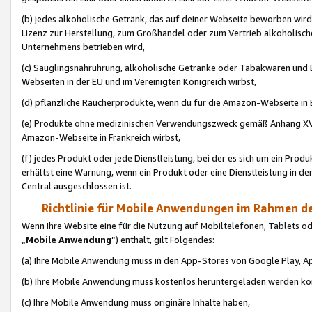
(b) jedes alkoholische Getränk, das auf deiner Webseite beworben wird
Lizenz zur Herstellung, zum Großhandel oder zum Vertrieb alkoholisch
Unternehmens betrieben wird,
(c) Säuglingsnahruhrung, alkoholische Getränke oder Tabakwaren und E
Webseiten in der EU und im Vereinigten Königreich wirbst,
(d) pflanzliche Raucherprodukte, wenn du für die Amazon-Webseite in B
(e) Produkte ohne medizinischen Verwendungszweck gemäß Anhang XVI 
Amazon-Webseite in Frankreich wirbst,
(f) jedes Produkt oder jede Dienstleistung, bei der es sich um ein Prod
erhältst eine Warnung, wenn ein Produkt oder eine Dienstleistung in de
Central ausgeschlossen ist.
Richtlinie für Mobile Anwendungen im Rahmen de
Wenn Ihre Website eine für die Nutzung auf Mobiltelefonen, Tablets 
„
Mobile Anwendung
“) enthält, gilt Folgendes:
(a) Ihre Mobile Anwendung muss in den App-Stores von Google Play, A
(b) Ihre Mobile Anwendung muss kostenlos heruntergeladen werden könn
(c) Ihre Mobile Anwendung muss originäre Inhalte haben,