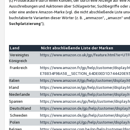
(c) Produktkäufe durch einen Kunden, der durch eine Anzeige auf eine 
Ausschreibungen und Auktionen über Schlagwörter, Suchbegriffe oder 
oder eine andere Amazon-Marke (vgl. die nicht abschließende Liste un
buchstabierte Varianten dieser Wörter (z. B. „ammazon“, „amaozn“ und „
Suchplatzierung
”);
Land
Nicht abschließende Liste der Marken
Vereinigtes
https://www.amazon.co.uk/gp/feature.html?ie=U
Königreich
Frankreich
https://www.amazon.fr/gp/help/customer/displa
E78834F9BA58__SECTION_64DE0ED1D744420E9
Italien
https://www.amazon.it/gp/help/customer/display
Irland
https://www.amazon.ie/gp/help/customer/displa
Niederlande
https://www.amazon.nl/gp/help/customer/display
Spanien
https://www.amazon.es/gp/help/customer/display
Deutschland
https://www.amazon.de/gp/help/customer/displa
Schweden
https://www.amazon.de/gp/help/customer/displa
Polen
https://www.amazon.pl/gp/help/customer/display
Belgien
https://www.amazon.com.be/gp/help/customer/d