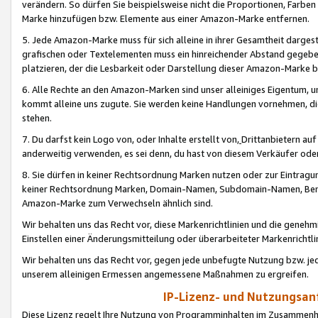
verändern. So dürfen Sie beispielsweise nicht die Proportionen, Farb
Marke hinzufügen bzw. Elemente aus einer Amazon-Marke entfernen.
5. Jede Amazon-Marke muss für sich alleine in ihrer Gesamtheit darge
grafischen oder Textelementen muss ein hinreichender Abstand gegebe
platzieren, der die Lesbarkeit oder Darstellung dieser Amazon-Marke b
6. Alle Rechte an den Amazon-Marken sind unser alleiniges Eigentum, 
kommt alleine uns zugute. Sie werden keine Handlungen vornehmen, 
stehen.
7. Du darfst kein Logo von, oder Inhalte erstellt von,
Drittanbietern au
anderweitig verwenden, es sei denn, du hast von diesem Verkäufer oder
8. Sie dürfen in keiner Rechtsordnung Marken nutzen oder zur Eintragu
keiner Rechtsordnung Marken, Domain-Namen, Subdomain-Namen, Benu
Amazon-Marke zum Verwechseln ähnlich sind.
Wir behalten uns das Recht vor, diese Markenrichtlinien und die gene
Einstellen einer Änderungsmitteilung oder überarbeiteter Markenricht
Wir behalten uns das Recht vor, gegen jede unbefugte Nutzung bzw. jede 
unserem alleinigen Ermessen angemessene Maßnahmen zu ergreifen.
IP-Lizenz- und Nutzungsan
Diese Lizenz regelt Ihre Nutzung von Programminhalten im Zusammen