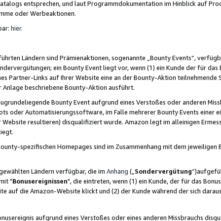
skatalogs entsprechen, und laut Programmdokumentation im Hinblick auf Pr
amme oder Werbeaktionen.
bar:
hier
.
führten Ländern sind Prämienaktionen, sogenannte „Bounty Events“, verfügb
Sondervergütungen; ein Bounty Event liegt vor, wenn (1) ein Kunde der für da
nes Partner-Links auf Ihrer Website eine an der Bounty-Aktion teilnehmende 
er Anlage beschriebene Bounty-Aktion ausführt.
ugrundeliegende Bounty Event aufgrund eines Verstoßes oder anderen Miss
ots oder Automatisierungssoftware, im Falle mehrerer Bounty Events einer e
r Website resultieren) disqualifiziert wurde. Amazon legt im alleinigen Ermess
iegt.
n Bounty-spezifischen Homepages sind im Zusammenhang mit dem jeweiligen
sgewählten Ländern verfügbar, die im
Anhang
(„
Sondervergütung
“)aufgefüh
it "
Bonusereignissen
", die eintreten, wenn (1) ein Kunde, der für das Bon
bsite auf die Amazon-Website klickt und (2) der Kunde während der sich dar
usereignis aufgrund eines Verstoßes oder eines anderen Missbrauchs disqua