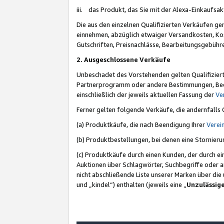
iii. das Produkt, das Sie mit der Alexa-Einkaufsa
Die aus den einzelnen Qualifizierten Verkäufen gen
einnehmen, abzüglich etwaiger Versandkosten, Ko
Gutschriften, Preisnachlässe, Bearbeitungsgebühr
2. Ausgeschlossene Verkäufe
Unbeschadet des Vorstehenden gelten Qualifiziert
Partnerprogramm oder andere Bestimmungen, Beding
einschließlich der jeweils aktuellen Fassung der
Ve
Ferner gelten folgende Verkäufe, die andernfalls
(a) Produktkäufe, die nach Beendigung Ihrer
Verei
(b) Produktbestellungen, bei denen eine Stornier
(c) Produktkäufe durch einen Kunden, der durch e
Auktionen über Schlagwörter, Suchbegriffe oder a
nicht abschließende Liste unserer Marken über di
und „kindel“) enthalten (jeweils eine „
Unzulässig