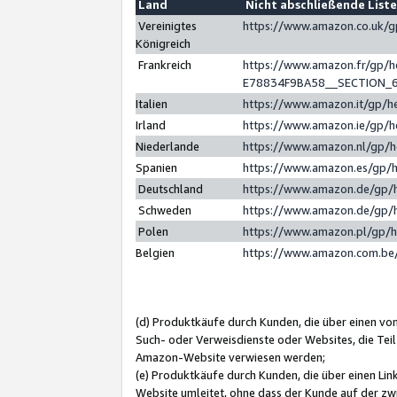
Land
Nicht abschließende List
Vereinigtes
https://www.amazon.co.uk/
Königreich
Frankreich
https://www.amazon.fr/gp/
E78834F9BA58__SECTION_
Italien
https://www.amazon.it/gp/h
Irland
https://www.amazon.ie/gp/
Niederlande
https://www.amazon.nl/gp/
Spanien
https://www.amazon.es/gp/
Deutschland
https://www.amazon.de/gp/
Schweden
https://www.amazon.de/gp/
Polen
https://www.amazon.pl/gp/
Belgien
https://www.amazon.com.be
(d) Produktkäufe durch Kunden, die über einen vo
Such- oder Verweisdienste oder Websites, die Teil
Amazon-Website verwiesen werden;
(e) Produktkäufe durch Kunden, die über einen Li
Website umleitet, ohne dass der Kunde auf der zw