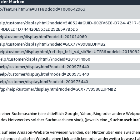
e der Marken
gp/feature.html?ie=UTF8&docId=1000642963
help/customer/display.html?nodeId=548524#GUID-602FA6E8-D724-4317-
64DE0ED1D744420E933ED292E5A7B3D3
elp/customer/display.html?nodeId=201014060
help/customer/display.html?nodeId=GCX77V9988LUPMB2
help/customer/display.html/ref=hp_left_v4_sib?ie=UTF8&nodeId=201909
help/customer/display.html/?nodeId=201014060
help/customer/display.html?nodeId=200975440
help/customer/display.html?nodeId=200975440
help/customer/display.html?nodeId=200975440
/gp/help/customer/display.html?nodeId=GCX77V9988LUPMB2
n einer Suchmaschine (einschließlich Google, Yahoo, Bing oder andere Webp
 des Netzwerkes solcher Suchmaschinen sind), (jeweils eine „
Suchmaschine
nk auf eine Amazon-Website verwiesen werden, der Nutzer über eine zwische
ischengeschalteten Website einen Link anklicken oder anderweitig bewusst a