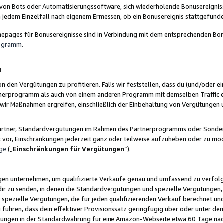
 von Bots oder Automatisierungssoftware, sich wiederholende Bonusereignisse
n jedem Einzelfall nach eigenem Ermessen, ob ein Bonusereignis stattgefund
epages für Bonusereignisse sind in Verbindung mit dem entsprechenden Bonu
rogramm
.
n
den Vergütungen zu profitieren. Falls wir feststellen, dass du (und/oder ein
erprogramm als auch von einem anderen Programm mit demselben Traffic ei
n wir Maßnahmen ergreifen, einschließlich der Einbehaltung von Vergütunge
r Partner, Standardvergütungen im Rahmen des Partnerprogramms oder Sonde
ht vor, Einschränkungen jederzeit ganz oder teilweise aufzuheben oder zu mod
ge
(„
Einschränkungen für Vergütungen
“).
ngen unternehmen, um qualifizierte Verkäufe genau und umfassend zu verfol
dir zu senden, in denen die Standardvergütungen und spezielle Vergütungen, 
pezielle Vergütungen, die für jeden qualifizierenden Verkauf berechnet un
 führen, dass dein effektiver Provisionssatz geringfügig über oder unter dem
ungen in der Standardwährung für eine Amazon-Webseite etwa 60 Tage nach