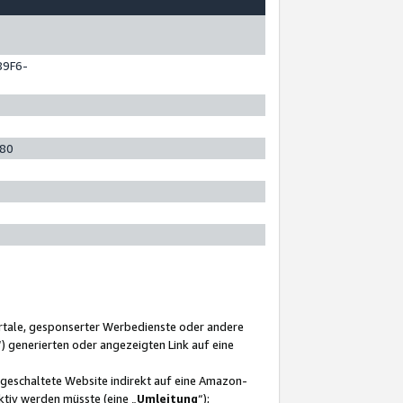
89F6-
280
ortale, gesponserter Werbedienste oder andere
“) generierten oder angezeigten Link auf eine
ngeschaltete Website indirekt auf eine Amazon-
ktiv werden müsste (eine „
Umleitung
“);