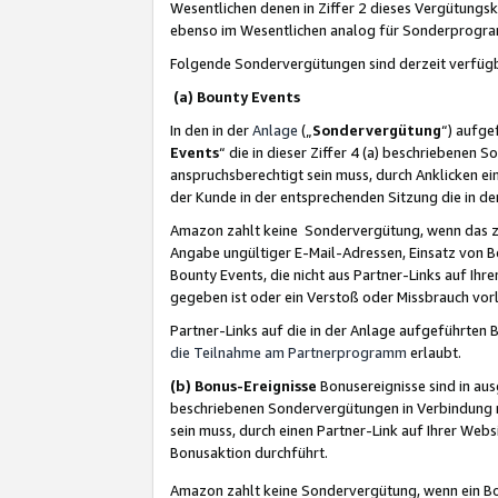
Wesentlichen denen in Ziffer 2 dieses Vergütung
ebenso im Wesentlichen analog für Sonderprogr
Folgende Sondervergütungen sind derzeit verfüg
(a) Bounty Events
In den in der
Anlage
(„
Sondervergütung
“) aufge
Events
“ die in dieser Ziffer 4 (a) beschriebenen 
anspruchsberechtigt sein muss, durch Anklicken ei
der Kunde in der entsprechenden Sitzung die in d
Amazon zahlt keine Sondervergütung, wenn das z
Angabe ungültiger E-Mail-Adressen, Einsatz von B
Bounty Events, die nicht aus Partner-Links auf Ihre
gegeben ist oder ein Verstoß oder Missbrauch vorl
Partner-Links auf die in der Anlage aufgeführte
die Teilnahme am Partnerprogramm
erlaubt.
(b) Bonus-Ereignisse
Bonusereignisse sind in au
beschriebenen Sondervergütungen in Verbindung m
sein muss, durch einen Partner-Link auf Ihrer We
Bonusaktion durchführt.
Amazon zahlt keine Sondervergütung, wenn ein Bon