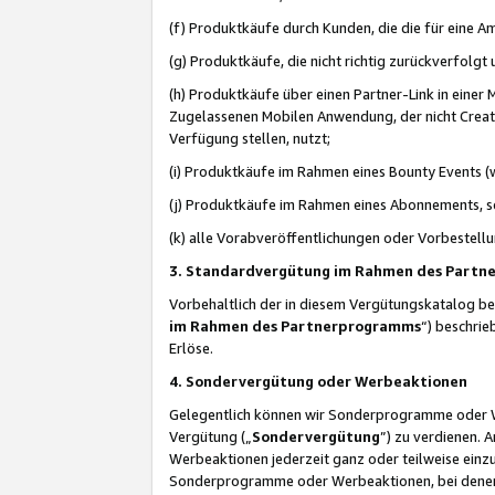
(f) Produktkäufe durch Kunden, die die für eine
(g) Produktkäufe, die nicht richtig zurückverfolg
(h) Produktkäufe über einen Partner-Link in einer
Zugelassenen Mobilen Anwendung, der nicht Creator
Verfügung stellen, nutzt;
(i) Produktkäufe im Rahmen eines Bounty Events (w
(j) Produktkäufe im Rahmen eines Abonnements, so
(k) alle Vorabveröffentlichungen oder Vorbestellu
3. Standardvergütung im Rahmen des Part
Vorbehaltlich der in diesem Vergütungskatalog b
im Rahmen des Partnerprogramms
“) beschri
Erlöse.
4. Sondervergütung oder Werbeaktionen
Gelegentlich können wir Sonderprogramme oder Wer
Vergütung („
Sondervergütung
”) zu verdienen. 
Werbeaktionen jederzeit ganz oder teilweise einz
Sonderprogramme oder Werbeaktionen, bei denen e