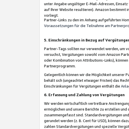
unter Angabe ungültiger E-Mail-Adressen, Einsatz
auf Ihrer Website resultieren). Amazon bestimmt i
vorliegt.
Partner-Links zu den im Anhang aufgeführten Hom
Voraussetzungen für die Teilnahme am Partnerp
5. Einschränkungen in Bezug auf Vergütunge
Partner-Tags sollten nur verwendet werden, um von 
versuchst, Vergütungen sowohl vom Amazon Partn
oder Kombination von Attributions-Links), könne
Partnerprogramm.
Gelegentlich können wir die Möglichkeit unsere
behält sich (ungeachtet etwaiger Fristen) das Rec
Einschränkungen für Vergütungen enthält die
Anla
6. Erfassung und Zahlung von Vergütungen
Wir werden wirtschaftlich vertretbare Anstrengu
ermöglichen und unsere Berichte zu erstellen und 
zusammengefasst sind. Standardvergütungen und s
gerundet werden (z. B. Cent für USD), können dazu
zahlen Standardvergütungen und spezielle Vergüt