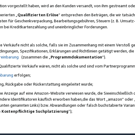
ktion vorgestellt haben, wird an den Kunden versandt, von ihm gestreamt od
erierten „
Qualifizierten Erlöse
“ entsprechen den Beträgen, die wir tatsäch
sten für Geschenkverpackung, Bearbeitungsgebühren, Steuern (z. B. Umsatz-
en bei Kreditkartenzahlung und uneinbringlicher Forderungen.
e Verkäufe nicht als solche, falls sie im Zusammenhang mit einem Verstoß 
ungen, Spezifikationen, Erklärungen und Richtlinien getätigt werden, die 
reinbarung
(zusammen die „
Programmdokumentation
“).
 Qualifizierte Verkäufe wären, nicht als solche und sind vom Partnerprogra
nbarung
erfolgen;
ung, Rückgabe oder Rückerstattung eingeleitet wurde;
ine Anzeige auf eine Amazon-Website verwiesen wurde, die Sieeinschließlich
ndere Identifikatoren käuflich erworben haben,die das Wort „amazon“ oder 
e unten genannten Links) bzw. Abwandlungen oder falsch buchstabierte Varia
e Kostenpflichtige Suchplatzierung
”);