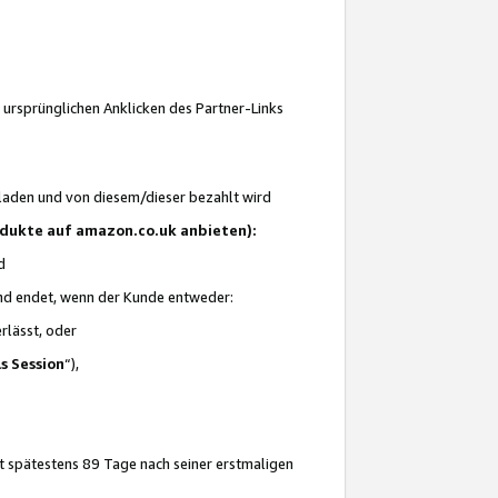
 ursprünglichen Anklicken des Partner-Links
laden und von diesem/dieser bezahlt wird
rodukte auf amazon.co.uk anbieten):
d
 und endet, wenn der Kunde entweder:
erlässt, oder
ls Session
“),
t spätestens 89 Tage nach seiner erstmaligen