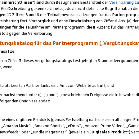
rammrichtlinien
“) sind durch Bezugnahme Bestandteil der
Vereinbarung z
Großschreibung gekennzeichnete, jedoch nicht definierte Begriffe haben die
 gemäß Ziffern 3 und 6 der Teilnahmevoraussetzungen für das Partnerprogram
nbarung fort. Vorsorglich und ohne Einschränkung von Ziffer 6 Abs. (a) der
ungen für die Teilnahme am Partnerprogramm, die IP-Lizenz für das Partner
rstoß gegen die Vereinbarung.
ungskatalog für das Partnerprogramm („Vergütungska
 Umsätze
n in Ziffer 3 dieses Vergütungskatalogs festgelegten Standardvergütungen v
r, wenn:
ite platzierten Partner-Links eine Amazon-Website aufruft; und
r nachstehend unter (i), (ii) und (iii) beschriebenen Ereignisse eintritt, wobe
 folgenden Ereignisse endet:
hme eines digitalen Produkts (gemäß Feststellung nach unserem alleinigen 
 „Amazon Music“, „Amazon Shorts“, „eDocs“, „Amazon Prime Video“, „Game
Newsfeeds“ oder „Kindle Magazines“) (jeweils ein „
Digitales Produkt
“) ver