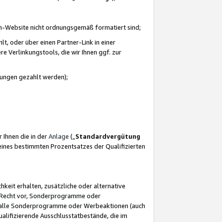
azon-Website nicht ordnungsgemäß formatiert sind;
, oder über einen Partner-Link in einer
e Verlinkungstools, die wir Ihnen ggf. zur
ütungen gezahlt werden);
 Ihnen die in der
Anlage
(„
Standardvergütung
ines bestimmten Prozentsatzes der Qualifizierten
eit erhalten, zusätzliche oder alternative
as Recht vor, Sonderprogramme oder
für alle Sonderprogramme oder Werbeaktionen (auch
lifizierende Ausschlusstatbestände, die im