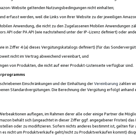
 Amazon-Website geltenden Nutzungsbedingungen nicht einhalten;
t und erfasst werden, weil die Links von Ihrer Website zu der jeweiligen Am
 Mobilen Anwendung, die nicht zu den Zugelassenen Mobilen Anwendungen zählt
s API oder PA API (wie nachstehend unter der IP-Lizenz definiert) oder ander
ie in Ziffer 4 (a) dieses Vergütungskatalogs definiert) (für das Sonderverg
weit nicht im Vertrag abweichend vereinbart, und
ngen von Produkten, die nicht auf einer Produkt-Listenseite verfügbar sind.
nerprogramms
eschriebenen Einschränkungen und der Einhaltung der
Vereinbarung
zahlen wir
ebenen Standardvergütungen. Die Berechnung der Vergütung erfolgt anhand e
beaktionen auflegen, im Rahmen derer alle oder einige Partner die Möglichk
Amazon behält sich (ungeachtet in dieser Ziffer ggf. angegebener Fristen) d
ustellen oder zu modifizieren. Sofern nichts anderes bestimmt ist, gelten 
s nicht um Produktverkäufe geht/nicht zu Produktverkäufen kommt) disqua