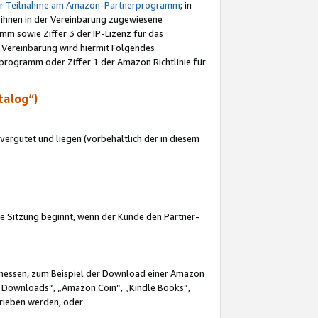
ur Teilnahme am Amazon-Partnerprogramm
; in
 ihnen in der Vereinbarung zugewiesene
m sowie Ziffer 3 der IP-Lizenz für das
 Vereinbarung wird hiermit Folgendes
programm oder Ziffer 1 der Amazon Richtlinie für
talog“)
ergütet und liegen (vorbehaltlich der in diesem
i die Sitzung beginnt, wenn der Kunde den Partner-
Ermessen, zum Beispiel der Download einer Amazon
 Downloads“, „Amazon Coin“, „Kindle Books“,
trieben werden, oder