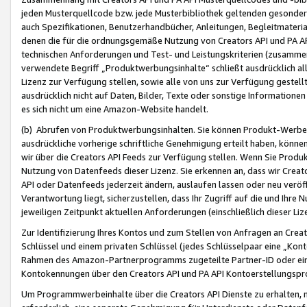
jeden Musterquellcode bzw. jede Musterbibliothek geltenden gesonder
auch Spezifikationen, Benutzerhandbücher, Anleitungen, Begleitmaterial
denen die für die ordnungsgemäße Nutzung von Creators API und PA A
technischen Anforderungen und Test- und Leistungskriterien (zusammen
verwendete Begriff „Produktwerbungsinhalte“ schließt ausdrücklich al
Lizenz zur Verfügung stellen, sowie alle von uns zur Verfügung gestel
ausdrücklich nicht auf Daten, Bilder, Texte oder sonstige Informatione
es sich nicht um eine Amazon-Website handelt.
(b) Abrufen von Produktwerbungsinhalten. Sie können Produkt-Werbein
ausdrückliche vorherige schriftliche Genehmigung erteilt haben, könn
wir über die Creators API Feeds zur Verfügung stellen. Wenn Sie Produk
Nutzung von Datenfeeds dieser Lizenz. Sie erkennen an, dass wir Creat
API oder Datenfeeds jederzeit ändern, auslaufen lassen oder neu veröffe
Verantwortung liegt, sicherzustellen, dass Ihr Zugriff auf die und Ihr
jeweiligen Zeitpunkt aktuellen Anforderungen (einschließlich dieser Liz
Zur Identifizierung Ihres Kontos und zum Stellen von Anfragen an Crea
Schlüssel und einem privaten Schlüssel (jedes Schlüsselpaar eine „Kon
Rahmen des Amazon-Partnerprogramms zugeteilte Partner-ID oder ein
Kontokennungen über den Creators API und PA API Kontoerstellungspro
Um Programmwerbeinhalte über die Creators API Dienste zu erhalten, m