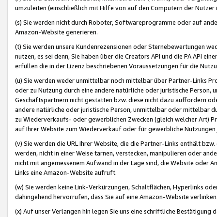
umzuleiten (einschließlich mit Hilfe von auf den Computern der Nutzer i
(s) Sie werden nicht durch Roboter, Softwareprogramme oder auf andere
Amazon-Website generieren.
(t) Sie werden unsere Kundenrezensionen oder Sternebewertungen wed
nutzen, es sei denn, Sie haben über die Creators API und die PA API e
erfüllen die in der Lizenz beschriebenen Voraussetzungen für die Nutzu
(u) Sie werden weder unmittelbar noch mittelbar über Partner-Links P
oder zu Nutzung durch eine andere natürliche oder juristische Person,
Geschäftspartnern nicht gestatten bzw. diese nicht dazu auffordern od
andere natürliche oder juristische Person, unmittelbar oder mittelbar
zu Wiederverkaufs- oder gewerblichen Zwecken (gleich welcher Art) 
auf Ihrer Website zum Wiederverkauf oder für gewerbliche Nutzungen 
(v) Sie werden die URL Ihrer Website, die die Partner-Links enthält b
werden, nicht in einer Weise tarnen, verstecken, manipulieren oder and
nicht mit angemessenem Aufwand in der Lage sind, die Website oder A
Links eine Amazon-Website aufruft.
(w) Sie werden keine Link-Verkürzungen, Schaltflächen, Hyperlinks ode
dahingehend hervorrufen, dass Sie auf eine Amazon-Website verlinken
(x) Auf unser Verlangen hin legen Sie uns eine schriftliche Bestätigung