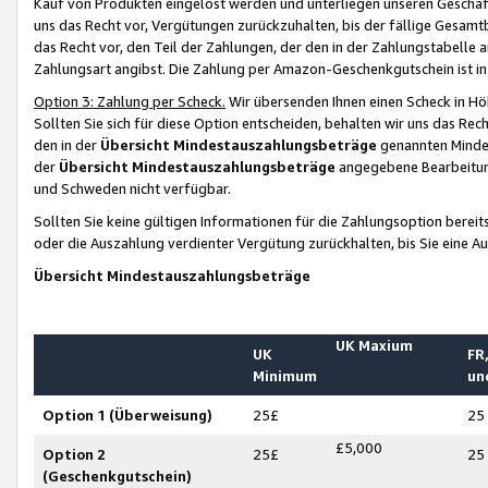
Kauf von Produkten eingelöst werden und unterliegen unseren Geschäf
uns das Recht vor, Vergütungen zurückzuhalten, bis der fällige Gesamt
das Recht vor, den Teil der Zahlungen, der den in der Zahlungstabelle 
Zahlungsart angibst. Die Zahlung per Amazon-Geschenkgutschein ist in
Option 3: Zahlung per Scheck.
Wir übersenden Ihnen einen Scheck in Höh
Sollten Sie sich für diese Option entscheiden, behalten wir uns das Rec
den in der
Übersicht Mindestauszahlungsbeträge
genannten Mindest
der
Übersicht Mindestauszahlungsbeträge
angegebene Bearbeitung
und Schweden nicht verfügbar.
Sollten Sie keine gültigen Informationen für die Zahlungsoption bereit
oder die Auszahlung verdienter Vergütung zurückhalten, bis Sie eine A
Übersicht Mindestauszahlungsbeträge
UK Maxium
UK
FR,
Minimum
un
Option 1 (Überweisung)
25£
25
£5,000
Option 2
25£
25
(Geschenkgutschein)