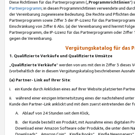
Diese Richtlinien für das Partnerprogramm („
Programmrichtlinien
“)
Partnerprogramm
; in diesen Programmrichtlinien verwendete und durch
der Vereinbarung zugewiesene Bedeutung. Die Rechte und Pflichten de
Partnerprogramm sowie Ziffer 3 der IP-Lizenz für das Partnerprogram
Einschränkung von Ziffer 6 Abs. (a) der Vereinbarung wird hiermit Fol
Partnerprogramm, die IP-Lizenz für das Partnerprogramm oder Ziffer 1
gegen die Vereinbarung.
Vergütungskatalog für das 
1. Qualifizierte Verkäufe und Qualifizierte Umsätze
„
Qualifizierte Verkäufe
“ werden von uns mit den in Ziffer 3 diese
(vorbehaltlich der in diesem Vergütungskatalog beschriebenen Ausnah
(a) Partner- Link auf Ihrer Site
:
i. ein Kunde durch Anklicken eines auf Ihrer Website platzierten Part
ii. während einer einzigen Internetsitzung eines der nachstehend unter (i)
Kunde den Partner-Link anklickt und mit dem zuerst eintretenden der f
A. Ablauf von 24 Stunden seit dem Klick,
B. der Kunde bestellt ein Produkt, mit Ausnahme eines digitalen P
Download einer Amazon Software oder Produkte, die unter dem N
Downloads“, „Amazon Coin“, „Kindle Books“, „Kindle Newspapers“, „