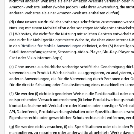
nicht mit anderen Websites als einer Amazon-Website verlinken oder i
Amazon-Website lenken (wobei jedoch Teile Ihrer Anwendung, die nich
anderen Websites als einer Amazon-Website enthalten dürfen).
(d) Ohne unsere ausdrückliche vorherige schriftliche Zustimmung werd
Nutzung mit einem Mobiltelefon oder sonstigen Mobilgerät entwickelt
(1) Websites, die nicht für die Nutzung mit solchen Geräten entwickelt
eine nicht für Mobilgeräte optimierte Website, die über einen Interne
in den
Richtlinie für Mobile Anwendungen
definiert, oder (3) Beistellge
Satellitenempfangsgeräte, Streaming-Video-Player, Blu-Ray-Player ode
Cast oder Vizio Internet-Apps).
(e) Ohne unsere ausdrückliche vorherige schriftliche Genehmigung dürfe
verwenden, um Produkt-Werbeinhalte zu aggregieren, zu analysieren, 
anderen Anwendungen, die für die Verwendung durch Personen oder Or
für die direkte Schulung oder Feinabstimmung eines maschinellen Lern
(f) Sie werden (i) nicht in irgendeiner Weise in die Funktionalität ode
entsprechenden Versuch unternehmen; (ii) keine Produktwerbungsinha
Kontaktaufnahme mit Verkäufern oder Kunden oder sonstiger Werbeaktiv
API, Datenfeeds, Produktwerbungsinhalten oder Spezifikationen erschei
Eigentumsrechte oder gewerblicher Schutzrechte, nicht entfernen, verd
(g) Sie werden nicht versuchen, (i) die Spezifikationen oder die in de
manipulieren, zu reparieren oder anderweitig abgeleitete Werke davon z