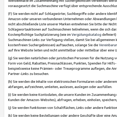
Werbeinhalte im Zusammenhang mit Suchergebnissen verwendet werden,
vorausgesetzt die Suchmaschine verfügt über entsprechende Ausschlu
(f) Sie werden nicht auf Schlagwörter, Suchbegriffe oder andere Ident
Amazon oder unseren verbundenen Unternehmen oder Abwandlungen bzw
nicht abschließende Liste unserer Marken entnehmen Sie bitte der Nich
Schlagwortauktionen auf Suchmaschinen teilnehmen, wenn die sich da
Kostenpflichtige Suchplatzierung (wie im
Vergütungskatalog
definiert
Suchmaschinen Links zur Verfügung stellen, damit Sie bei allgemeinen I
kostenfreien Suchergebnissen) auftauchen, solange Sie die
Vereinbaru
auf Ihre Website leiten und nicht unmittelbar oder mittelbar über eine
(g) Sie werden natürlichen oder juristischen Personen für die Nutzung 
Form von Geld, Rabatten, Preisnachlässen, Punkten, Spenden für Hilfs
beispielsweise keine Prämien- oder Treueprogramme auflegen, die Anrei
Partner-Links zu besuchen.
(h) Sie werden die Inhalte von elektronischen Formularen oder anderem M
abfangen, aufzeichnen, umleiten, auslesen, auslegen oder ausfüllen.
(i) Sie werden keine Kontodaten, die unsere Kunden im Zusammenhang 
Kunden der Amazon-Websites), abfragen, erheben, einholen, speichern,
(j) Sie werden Funktionen von Schaltflächen, Links oder andere Funkti
(k) Sie werden keine Bestellungen oder andere Geschäfte über eine Ama