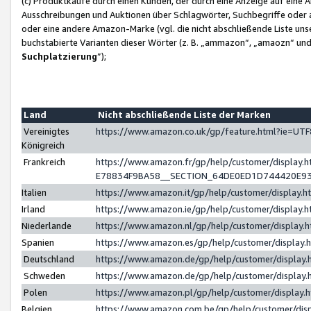
(c) Produktkäufe durch einen Kunden, der durch eine Anzeige auf eine 
Ausschreibungen und Auktionen über Schlagwörter, Suchbegriffe oder 
oder eine andere Amazon-Marke (vgl. die nicht abschließende Liste un
buchstabierte Varianten dieser Wörter (z. B. „ammazon“, „amaozn“ und „
Suchplatzierung
”);
Land
Nicht abschließende Liste der Marken
Vereinigtes
https://www.amazon.co.uk/gp/feature.html?ie=U
Königreich
Frankreich
https://www.amazon.fr/gp/help/customer/displa
E78834F9BA58__SECTION_64DE0ED1D744420E9
Italien
https://www.amazon.it/gp/help/customer/display
Irland
https://www.amazon.ie/gp/help/customer/displa
Niederlande
https://www.amazon.nl/gp/help/customer/display
Spanien
https://www.amazon.es/gp/help/customer/display
Deutschland
https://www.amazon.de/gp/help/customer/displa
Schweden
https://www.amazon.de/gp/help/customer/displa
Polen
https://www.amazon.pl/gp/help/customer/display
Belgien
https://www.amazon.com.be/gp/help/customer/d