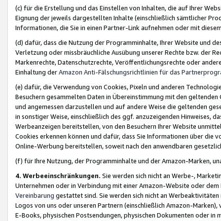
(c) für die Erstellung und das Einstellen von Inhalten, die auf Ihrer We
Eignung der jeweils dargestellten Inhalte (einschließlich sämtlicher 
Informationen, die Sie in einen Partner-Link aufnehmen oder mit diese
(d) dafür, dass die Nutzung der Programminhalte, Ihrer Website und des 
Verletzung oder missbräuchliche Ausübung unserer Rechte bzw. der Recht
Markenrechte, Datenschutzrechte, Veröffentlichungsrechte oder anderer
Einhaltung der
Amazon Anti-Fälschungsrichtlinien für das Partnerpro
(e) dafür, die Verwendung von Cookies, Pixeln und anderen Technologien
Besuchern gesammelten Daten in Übereinstimmung mit den geltenden Ge
und angemessen darzustellen und auf andere Weise die geltenden geset
in sonstiger Weise, einschließlich des ggf. anzuzeigenden Hinweises, d
Werbeanzeigen bereitstellen, von den Besuchern Ihrer Website unmitte
Cookies erkennen können und dafür, dass Sie Informationen über die v
Online-Werbung bereitstellen, soweit nach den anwendbaren gesetzlic
(f) für Ihre Nutzung, der Programminhalte und der Amazon-Marken, u
4. Werbeeinschränkungen.
Sie werden sich nicht an Werbe-, Market
Unternehmen oder in Verbindung mit einer Amazon-Website oder dem Pa
Vereinbarung
gestattet sind. Sie werden sich nicht an Werbeaktivitäten
Logos von uns oder unseren Partnern (einschließlich Amazon-Marken), 
E-Books, physischen Postsendungen, physischen Dokumenten oder in 