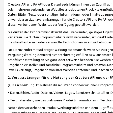
Creators API und PA API oder Datenfeeds können Ihnen den Zugriff auf D
oder mehreren verbundenen Websites angebotenen Produkte ermögliche
Daten, Bilder, Texte oder sonstigen Informationen oder Inhalte zuzugre
anwendbaren Lizenzvereinbarungen für die Creators API und PA API od
diesen verbundenen Websites zur Verfügung gestellt werden.
Sie dürfen den Programminhalt nicht dazu verwenden, geistiges Eigent
verletzen. Sie dürfen Programminhalte nicht verwenden, um direkt ode
maschinelles Lernen oder verwandte Technologien zu entwickeln oder zu
Die Lizenz endet mit sofortiger Wirkung automatisch, wenn Sie zu irg
Vergütungskatalog definiert) nicht rechtzeitig erfüllen bzw. ansonsten
schriftliche Mitteilung an Sie ganz oder teilweise beenden. Sie werden
umgehend einstellen und sämtliche Programminhalte und Amazon-Marke
jeweils verlangt, umgehend von Ihrer Website entfernen und löschen od
2. Voraussetzungen für die Nutzung der Creators API und der P
(a)
Beschreibung
. Im Rahmen dieser Lizenz können wir Ihnen Programmi
• Daten, Bilder, Audio-Dateien, Videos, Logos, Benutzerschnittstellen-
• Textmaterialien, wie beispielsweise Produktinformationen in Textfor
Neben den vorstehenden Produktwerbungsinhalten und dem Zugriff auf 
Zusammenhang mit Creators API und PA API Musterquellcodes und -bibli