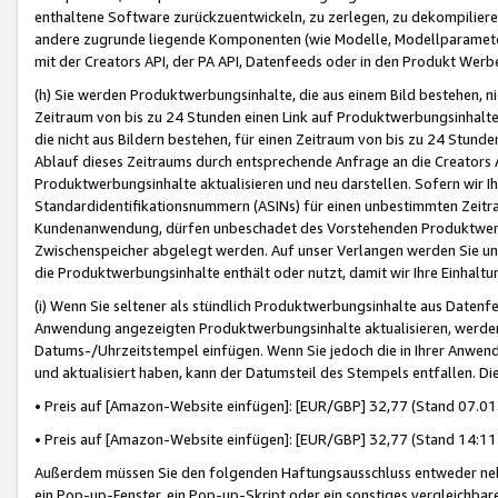
enthaltene Software zurückzuentwickeln, zu zerlegen, zu dekompilier
andere zugrunde liegende Komponenten (wie Modelle, Modellparameter
mit der Creators API, der PA API, Datenfeeds oder in den Produkt Werb
(h) Sie werden Produktwerbungsinhalte, die aus einem Bild bestehen, ni
Zeitraum von bis zu 24 Stunden einen Link auf Produktwerbungsinhalte
die nicht aus Bildern bestehen, für einen Zeitraum von bis zu 24 Stund
Ablauf dieses Zeitraums durch entsprechende Anfrage an die Creators 
Produktwerbungsinhalte aktualisieren und neu darstellen. Sofern wir Ih
Standardidentifikationsnummern (ASINs) für einen unbestimmten Zeitra
Kundenanwendung, dürfen unbeschadet des Vorstehenden Produktwerbu
Zwischenspeicher abgelegt werden. Auf unser Verlangen werden Sie un
die Produktwerbungsinhalte enthält oder nutzt, damit wir Ihre Einhalt
(i) Wenn Sie seltener als stündlich Produktwerbungsinhalte aus Datenfe
Anwendung angezeigten Produktwerbungsinhalte aktualisieren, werden 
Datums-/Uhrzeitstempel einfügen. Wenn Sie jedoch die in Ihrer Anwe
und aktualisiert haben, kann der Datumsteil des Stempels entfallen. Dies
• Preis auf [Amazon-Website einfügen]: [EUR/GBP] 32,77 (Stand 07.01.
• Preis auf [Amazon-Website einfügen]: [EUR/GBP] 32,77 (Stand 14:11 
Außerdem müssen Sie den folgenden Haftungsausschluss entweder neb
ein Pop-up-Fenster, ein Pop-up-Skript oder ein sonstiges vergleichba