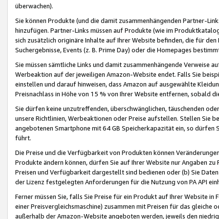
überwachen).
Sie können Produkte (und die damit zusammenhängenden Partner-Links)
hinzufügen. Partner-Links müssen auf Produkte (wie im Produktkatalog de
sich zusätzlich originäre Inhalte auf Ihrer Website befinden, die für 
Suchergebnisse, Events (z. B. Prime Day) oder die Homepages bestimmte
Sie müssen sämtliche Links und damit zusammenhängende Verweise auf z
Werbeaktion auf der jeweiligen Amazon-Website endet. Falls Sie beisp
einstellen und darauf hinweisen, dass Amazon auf ausgewählte Kleidun
Preisnachlass in Höhe von 15 % von Ihrer Website entfernen, sobald di
Sie dürfen keine unzutreffenden, überschwänglichen, täuschenden od
unsere Richtlinien, Werbeaktionen oder Preise aufstellen. Stellen Sie 
angebotenen Smartphone mit 64 GB Speicherkapazität ein, so dürfen S
führt.
Die Preise und die Verfügbarkeit von Produkten können Veränderungen 
Produkte ändern können, dürfen Sie auf Ihrer Website nur Angaben zu P
Preisen und Verfügbarkeit dargestellt sind bedienen oder (b) Sie Daten
der Lizenz festgelegten Anforderungen für die Nutzung von PA API einh
Ferner müssen Sie, falls Sie Preise für ein Produkt auf Ihrer Website in 
einer Preisvergleichsmaschine) zusammen mit Preisen für das gleiche o
außerhalb der Amazon-Website angeboten werden, jeweils den niedrigst