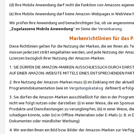
(d) Ihre Mobile Anwendung darf nicht die Funktion von Amazons eige
(e) Ihre Mobile Anwendung darf keine Amazon-Webpages in WebView 
Wir prüfen Ihre Anwendung und benachrichtigen Sie, ob sie angenomm
„
Zugelassene Mobile Anwendung
“ im Sinne der
Vereinbarung
.
Markenrichtlinien für das 
Diese Richtlinien gelten für die Nutzung der Marken, die wir Ihnen als 
müssen jederzeit strikt eingehalten werden, und jede Nutzung der Ama
Lizenzen bezüglich Ihrer Nutzung der Amazon-Marken.
1. SIE DÜRFEN DIE AMAZON-MARKEN AUSSCHLIESSLICH DURCH DARS
AUF EINER AMAZON-WEBSITE MITTELS EINES ENTSPRECHENDEN PART
2. Ihre Nutzung der Amazon-Marken muss (i) im Einklang mit der aktuells
Programmdokumentation (wie im
Vergütungskatalog
definiert) erfolg
3. Sie dürfen die Amazon-Marken ausschließlich für den in der Progr
nicht wie folgt nutzen oder darstellen: (i) in einer Weise, die ein Spo
Produkte und Dienstleistungen zu verunglimpfen, (iii) in einer Weise
schädigen könnte, oder (iv) in Offline-Materialien oder E-Mails (z. B.
Dokumenten oder mündlicher Werbung).
4. Wir werden Ihnen ein Bild bzw. Bilder der Amazon-Marken zur Verfüg