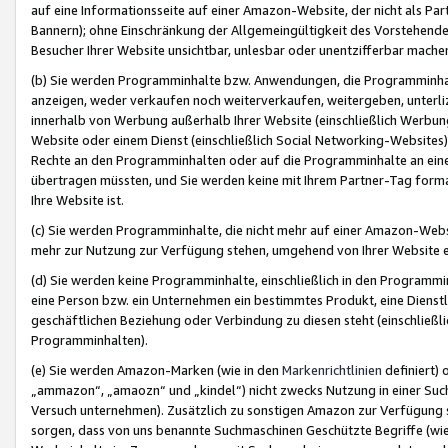
auf eine Informationsseite auf einer Amazon-Website, der nicht als Part
Bannern); ohne Einschränkung der Allgemeingültigkeit des Vorstehende
Besucher Ihrer Website unsichtbar, unlesbar oder unentzifferbar mache
(b) Sie werden Programminhalte bzw. Anwendungen, die Programminhalt
anzeigen, weder verkaufen noch weiterverkaufen, weitergeben, unterli
innerhalb von Werbung außerhalb Ihrer Website (einschließlich Werbun
Website oder einem Dienst (einschließlich Social Networking-Website
Rechte an den Programminhalten oder auf die Programminhalte an eine a
übertragen müssten, und Sie werden keine mit Ihrem Partner-Tag formati
Ihre Website ist.
(c) Sie werden Programminhalte, die nicht mehr auf einer Amazon-Websit
mehr zur Nutzung zur Verfügung stehen, umgehend von Ihrer Website e
(d) Sie werden keine Programminhalte, einschließlich in den Programmin
eine Person bzw. ein Unternehmen ein bestimmtes Produkt, eine Dienstle
geschäftlichen Beziehung oder Verbindung zu diesen steht (einschließli
Programminhalten).
(e) Sie werden Amazon-Marken (wie in den
Markenrichtlinien
definiert) 
„ammazon“, „amaozn“ und „kindel“) nicht zwecks Nutzung in einer Suc
Versuch unternehmen). Zusätzlich zu sonstigen Amazon zur Verfügung 
sorgen, dass von uns benannte Suchmaschinen Geschützte Begriffe (wie 