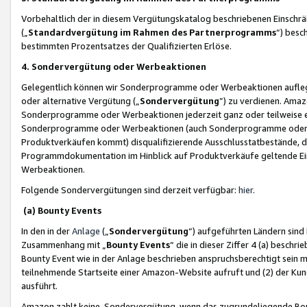
Vorbehaltlich der in diesem Vergütungskatalog beschriebenen Einschr
(„
Standardvergütung im Rahmen des Partnerprogramms
“) besc
bestimmten Prozentsatzes der Qualifizierten Erlöse.
4. Sondervergütung oder Werbeaktionen
Gelegentlich können wir Sonderprogramme oder Werbeaktionen auflegen,
oder alternative Vergütung („
Sondervergütung
”) zu verdienen. Amazo
Sonderprogramme oder Werbeaktionen jederzeit ganz oder teilweise einz
Sonderprogramme oder Werbeaktionen (auch Sonderprogramme oder We
Produktverkäufen kommt) disqualifizierende Ausschlusstatbestände, di
Programmdokumentation im Hinblick auf Produktverkäufe geltende E
Werbeaktionen.
Folgende Sondervergütungen sind derzeit verfügbar:
hier
.
(a) Bounty Events
In den in der
Anlage
(„
Sondervergütung
“) aufgeführten Ländern sind
Zusammenhang mit „
Bounty Events
“ die in dieser Ziffer 4 (a) besch
Bounty Event wie in der Anlage beschrieben anspruchsberechtigt sein mu
teilnehmende Startseite einer Amazon-Website aufruft und (2) der Kun
ausführt.
Amazon zahlt keine Sondervergütung, wenn das zugrundeliegende Boun