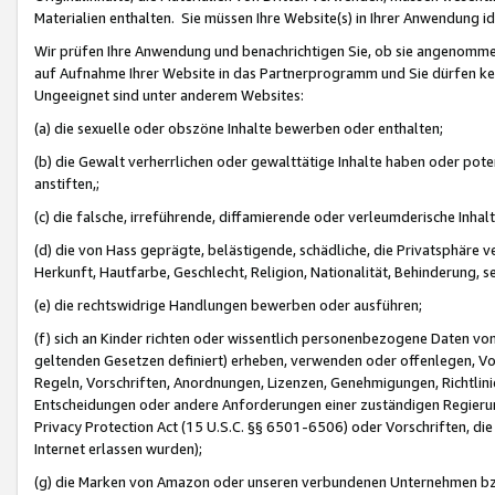
Materialien enthalten. Sie müssen Ihre Website(s) in Ihrer Anwendung ide
Wir prüfen Ihre Anwendung und benachrichtigen Sie, ob sie angenommen
auf Aufnahme Ihrer Website in das Partnerprogramm und Sie dürfen kei
Ungeeignet sind unter anderem Websites:
(a) die sexuelle oder obszöne Inhalte bewerben oder enthalten;
(b) die Gewalt verherrlichen oder gewalttätige Inhalte haben oder pot
anstiften,;
(c) die falsche, irreführende, diffamierende oder verleumderische Inha
(d) die von Hass geprägte, belästigende, schädliche, die Privatsphäre v
Herkunft, Hautfarbe, Geschlecht, Religion, Nationalität, Behinderung, 
(e) die rechtswidrige Handlungen bewerben oder ausführen;
(f) sich an Kinder richten oder wissentlich personenbezogene Daten vo
geltenden Gesetzen definiert) erheben, verwenden oder offenlegen, Vo
Regeln, Vorschriften, Anordnungen, Lizenzen, Genehmigungen, Richtlini
Entscheidungen oder andere Anforderungen einer zuständigen Regierung
Privacy Protection Act (15 U.S.C. §§ 6501-6506) oder Vorschriften, di
Internet erlassen wurden);
(g) die Marken von Amazon oder unseren verbundenen Unternehmen b