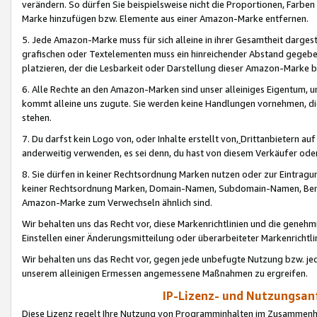
verändern. So dürfen Sie beispielsweise nicht die Proportionen, Farb
Marke hinzufügen bzw. Elemente aus einer Amazon-Marke entfernen.
5. Jede Amazon-Marke muss für sich alleine in ihrer Gesamtheit darge
grafischen oder Textelementen muss ein hinreichender Abstand gegebe
platzieren, der die Lesbarkeit oder Darstellung dieser Amazon-Marke b
6. Alle Rechte an den Amazon-Marken sind unser alleiniges Eigentum, 
kommt alleine uns zugute. Sie werden keine Handlungen vornehmen, 
stehen.
7. Du darfst kein Logo von, oder Inhalte erstellt von,
Drittanbietern au
anderweitig verwenden, es sei denn, du hast von diesem Verkäufer oder
8. Sie dürfen in keiner Rechtsordnung Marken nutzen oder zur Eintragu
keiner Rechtsordnung Marken, Domain-Namen, Subdomain-Namen, Benu
Amazon-Marke zum Verwechseln ähnlich sind.
Wir behalten uns das Recht vor, diese Markenrichtlinien und die gene
Einstellen einer Änderungsmitteilung oder überarbeiteter Markenricht
Wir behalten uns das Recht vor, gegen jede unbefugte Nutzung bzw. jede 
unserem alleinigen Ermessen angemessene Maßnahmen zu ergreifen.
IP-Lizenz- und Nutzungsan
Diese Lizenz regelt Ihre Nutzung von Programminhalten im Zusammen