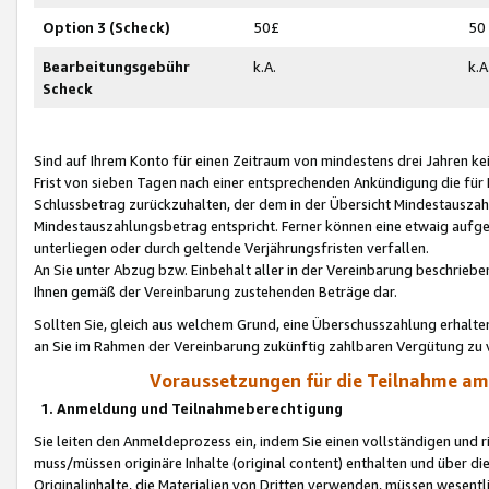
Option 3 (Scheck)
50£
50
Bearbeitungsgebühr
k.A.
k.A
Scheck
Sind auf Ihrem Konto für einen Zeitraum von mindestens drei Jahren kein
Frist von sieben Tagen nach einer entsprechenden Ankündigung die für
Schlussbetrag zurückzuhalten, der dem in der Übersicht Mindestausz
Mindestauszahlungsbetrag entspricht. Ferner können eine etwaig aufg
unterliegen oder durch geltende Verjährungsfristen verfallen.
An Sie unter Abzug bzw. Einbehalt aller in der Vereinbarung beschrieb
Ihnen gemäß der Vereinbarung zustehenden Beträge dar.
Sollten Sie, gleich aus welchem Grund, eine Überschusszahlung erhalte
an Sie im Rahmen der Vereinbarung zukünftig zahlbaren Vergütung zu 
Voraussetzungen für die Teilnahme a
1. Anmeldung und Teilnahmeberechtigung
Sie leiten den Anmeldeprozess ein, indem Sie einen vollständigen und 
muss/müssen originäre Inhalte (original content) enthalten und über d
Originalinhalte, die Materialien von Dritten verwenden, müssen wese