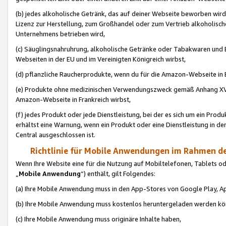
(b) jedes alkoholische Getränk, das auf deiner Webseite beworben wird
Lizenz zur Herstellung, zum Großhandel oder zum Vertrieb alkoholisch
Unternehmens betrieben wird,
(c) Säuglingsnahruhrung, alkoholische Getränke oder Tabakwaren und E
Webseiten in der EU und im Vereinigten Königreich wirbst,
(d) pflanzliche Raucherprodukte, wenn du für die Amazon-Webseite in B
(e) Produkte ohne medizinischen Verwendungszweck gemäß Anhang XVI 
Amazon-Webseite in Frankreich wirbst,
(f) jedes Produkt oder jede Dienstleistung, bei der es sich um ein Prod
erhältst eine Warnung, wenn ein Produkt oder eine Dienstleistung in de
Central ausgeschlossen ist.
Richtlinie für Mobile Anwendungen im Rahmen de
Wenn Ihre Website eine für die Nutzung auf Mobiltelefonen, Tablets 
„
Mobile Anwendung
“) enthält, gilt Folgendes:
(a) Ihre Mobile Anwendung muss in den App-Stores von Google Play, A
(b) Ihre Mobile Anwendung muss kostenlos heruntergeladen werden könn
(c) Ihre Mobile Anwendung muss originäre Inhalte haben,