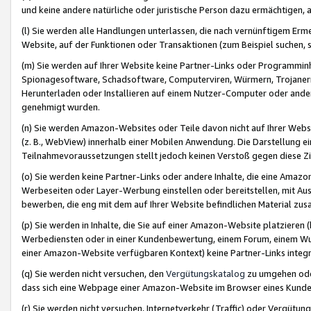
und keine andere natürliche oder juristische Person dazu ermächtigen, a
(l) Sie werden alle Handlungen unterlassen, die nach vernünftigem Erme
Website, auf der Funktionen oder Transaktionen (zum Beispiel suchen, s
(m) Sie werden auf Ihrer Website keine Partner-Links oder Programmin
Spionagesoftware, Schadsoftware, Computerviren, Würmern, Trojaner
Herunterladen oder Installieren auf einem Nutzer-Computer oder ande
genehmigt wurden.
(n) Sie werden Amazon-Websites oder Teile davon nicht auf Ihrer Websi
(z. B., WebView) innerhalb einer Mobilen Anwendung. Die Darstellung ein
Teilnahmevoraussetzungen stellt jedoch keinen Verstoß gegen diese Zif
(o) Sie werden keine Partner-Links oder andere Inhalte, die eine Am
Werbeseiten oder Layer-Werbung einstellen oder bereitstellen, mit Au
bewerben, die eng mit dem auf Ihrer Website befindlichen Material z
(p) Sie werden in Inhalte, die Sie auf einer Amazon-Website platzier
Werbediensten oder in einer Kundenbewertung, einem Forum, einem Wun
einer Amazon-Website verfügbaren Kontext) keine Partner-Links integr
(q) Sie werden nicht versuchen, den
Vergütungskatalog
zu umgehen oder
dass sich eine Webpage einer Amazon-Website im Browser eines Kunden 
(r) Sie werden nicht versuchen, Internetverkehr (Traffic) oder Vergü