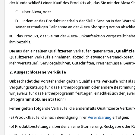
der Kunde schließt einen Kauf des Produkts ab, das Sie mit der Alexa 
C. über Alexa, oder
D. indem er das Produkt innerhalb der Skills Session in den Waren
seiner erstmaligen Teilnahme an der Alexa Shopping Action abschlie
iii. das Produkt, das Sie mit der Alexa-Einkaufsaktion vorgestellt ha
ihm bezahlt.
Die aus den einzelnen Qualifizierten Verkäufen generierten „
Qualifizi
Qualifizierten Verkäufe einnehmen, abzüglich etwaiger Versandkosten
Mehrwertsteuer), Servicegebühren, Gutschriften, Preisnachlässe, Bear
2. Ausgeschlossene Verkäufe
Unbeschadet des Vorstehenden gelten Qualifizierte Verkäufe nicht als
Vergütungskatalog für das Partnerprogramm oder andere Bestimmungen,
wir jeweils für das Partnerprogramm festlegen, einschließlich der jewe
„
Programmdokumentation
“).
Ferner gelten folgende Verkäufe, die andernfalls Qualifizierte Verkä
(a) Produktkäufe, die nach Beendigung Ihrer
Vereinbarung
erfolgen;
(b) Produktbestellungen, bei denen eine Stornierung, Rückgabe oder R