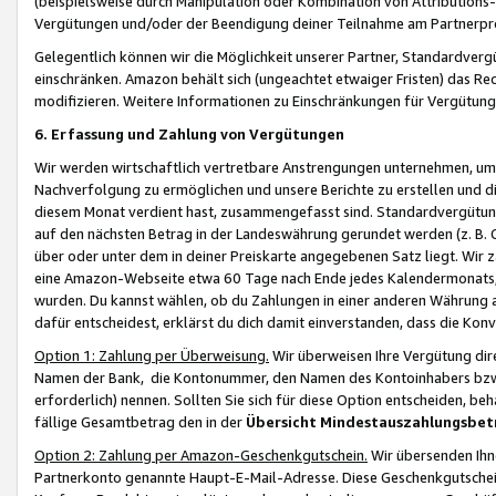
(beispielsweise durch Manipulation oder Kombination von Attributions-
Vergütungen und/oder der Beendigung deiner Teilnahme am Partnerp
Gelegentlich können wir die Möglichkeit unserer Partner, Standardv
einschränken. Amazon behält sich (ungeachtet etwaiger Fristen) das Re
modifizieren. Weitere Informationen zu Einschränkungen für Vergütung
6. Erfassung und Zahlung von Vergütungen
Wir werden wirtschaftlich vertretbare Anstrengungen unternehmen, um 
Nachverfolgung zu ermöglichen und unsere Berichte zu erstellen und di
diesem Monat verdient hast, zusammengefasst sind. Standardvergütung
auf den nächsten Betrag in der Landeswährung gerundet werden (z. B. C
über oder unter dem in deiner Preiskarte angegebenen Satz liegt. Wir
eine Amazon-Webseite etwa 60 Tage nach Ende jedes Kalendermonats, i
wurden. Du kannst wählen, ob du Zahlungen in einer anderen Währung
dafür entscheidest, erklärst du dich damit einverstanden, dass die K
Option 1: Zahlung per Überweisung.
Wir überweisen Ihre Vergütung dir
Namen der Bank, die Kontonummer, den Namen des Kontoinhabers bzw. a
erforderlich) nennen. Sollten Sie sich für diese Option entscheiden, be
fällige Gesamtbetrag den in der
Übersicht Mindestauszahlungsbet
Option 2: Zahlung per Amazon-Geschenkgutschein.
Wir übersenden Ihne
Partnerkonto genannte Haupt-E-Mail-Adresse. Diese Geschenkgutschei