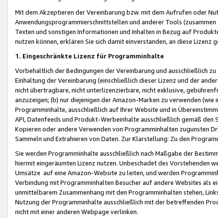
Mit dem Akzeptieren der Vereinbarung bzw. mit dem Aufrufen oder Nutz
Anwendungsprogrammierschnittstellen und anderer Tools (zusammen die
Texten und sonstigen Informationen und Inhalten in Bezug auf Produkte
nutzen können, erklären Sie sich damit einverstanden, an diese Lizenz 
1. Eingeschränkte Lizenz für Programminhalte
Vorbehaltlich der Bedingungen der Vereinbarung und ausschließlich z
Einhaltung der Vereinbarung (einschließlich dieser Lizenz und der ande
nicht übertragbare, nicht unterlizenzierbare, nicht exklusive, gebühren
anzuzeigen; (b) nur diejenigen der Amazon-Marken zu verwenden (wie in 
Programminhalte, ausschließlich auf Ihrer Website und in Übereinstimmu
API, Datenfeeds und Produkt-Werbeinhalte ausschließlich gemäß den Spe
Kopieren oder andere Verwenden von Programminhalten zugunsten Dri
Sammeln und Extrahieren von Daten. Zur Klarstellung: Zu den Program
Sie werden Programminhalte ausschließlich nach Maßgabe der Besti
hiermit eingeräumten Lizenz nutzen. Unbeschadet des Vorstehenden we
Umsätze auf eine Amazon-Website zu leiten, und werden Programminhal
Verbindung mit Programminhalten Besucher auf andere Websites als ein
unmittelbarem Zusammenhang mit den Programminhalten stehen, Links z
Nutzung der Programminhalte ausschließlich mit der betreffenden Pr
nicht mit einer anderen Webpage verlinken.