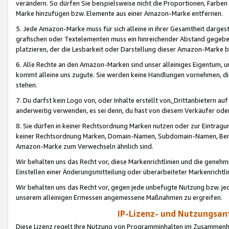
verändern. So dürfen Sie beispielsweise nicht die Proportionen, Farb
Marke hinzufügen bzw. Elemente aus einer Amazon-Marke entfernen.
5. Jede Amazon-Marke muss für sich alleine in ihrer Gesamtheit darge
grafischen oder Textelementen muss ein hinreichender Abstand gegebe
platzieren, der die Lesbarkeit oder Darstellung dieser Amazon-Marke b
6. Alle Rechte an den Amazon-Marken sind unser alleiniges Eigentum, 
kommt alleine uns zugute. Sie werden keine Handlungen vornehmen, 
stehen.
7. Du darfst kein Logo von, oder Inhalte erstellt von,
Drittanbietern au
anderweitig verwenden, es sei denn, du hast von diesem Verkäufer oder
8. Sie dürfen in keiner Rechtsordnung Marken nutzen oder zur Eintragu
keiner Rechtsordnung Marken, Domain-Namen, Subdomain-Namen, Benu
Amazon-Marke zum Verwechseln ähnlich sind.
Wir behalten uns das Recht vor, diese Markenrichtlinien und die gene
Einstellen einer Änderungsmitteilung oder überarbeiteter Markenricht
Wir behalten uns das Recht vor, gegen jede unbefugte Nutzung bzw. jede 
unserem alleinigen Ermessen angemessene Maßnahmen zu ergreifen.
IP-Lizenz- und Nutzungsan
Diese Lizenz regelt Ihre Nutzung von Programminhalten im Zusammen