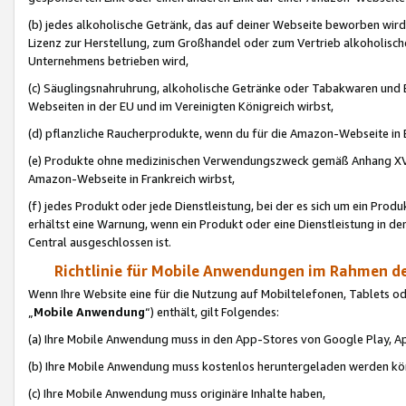
(b) jedes alkoholische Getränk, das auf deiner Webseite beworben wird
Lizenz zur Herstellung, zum Großhandel oder zum Vertrieb alkoholisch
Unternehmens betrieben wird,
(c) Säuglingsnahruhrung, alkoholische Getränke oder Tabakwaren und E
Webseiten in der EU und im Vereinigten Königreich wirbst,
(d) pflanzliche Raucherprodukte, wenn du für die Amazon-Webseite in B
(e) Produkte ohne medizinischen Verwendungszweck gemäß Anhang XVI 
Amazon-Webseite in Frankreich wirbst,
(f) jedes Produkt oder jede Dienstleistung, bei der es sich um ein Prod
erhältst eine Warnung, wenn ein Produkt oder eine Dienstleistung in de
Central ausgeschlossen ist.
Richtlinie für Mobile Anwendungen im Rahmen de
Wenn Ihre Website eine für die Nutzung auf Mobiltelefonen, Tablets 
„
Mobile Anwendung
“) enthält, gilt Folgendes:
(a) Ihre Mobile Anwendung muss in den App-Stores von Google Play, A
(b) Ihre Mobile Anwendung muss kostenlos heruntergeladen werden könn
(c) Ihre Mobile Anwendung muss originäre Inhalte haben,