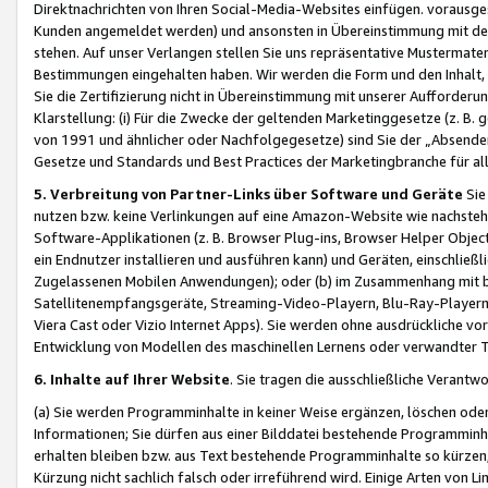
Direktnachrichten von Ihren Social-Media-Websites einfügen. vorausg
Kunden angemeldet werden) und ansonsten in Übereinstimmung mit der
stehen. Auf unser Verlangen stellen Sie uns repräsentative Mustermater
Bestimmungen eingehalten haben. Wir werden die Form und den Inhalt, di
Sie die Zertifizierung nicht in Übereinstimmung mit unserer Aufforderu
Klarstellung: (i) Für die Zwecke der geltenden Marketinggesetze (z. 
von 1991 und ähnlicher oder Nachfolgegesetze) sind Sie der „Absender“ j
Gesetze und Standards und Best Practices der Marketingbranche für 
5. Verbreitung von Partner-Links über Software und Geräte
Sie
nutzen bzw. keine Verlinkungen auf eine Amazon-Website wie nachsteh
Software-Applikationen (z. B. Browser Plug-ins, Browser Helper Objec
ein Endnutzer installieren und ausführen kann) und Geräten, einschlie
Zugelassenen Mobilen Anwendungen); oder (b) im Zusammenhang mit bzw.
Satellitenempfangsgeräte, Streaming-Video-Playern, Blu-Ray-Playern 
Viera Cast oder Vizio Internet Apps). Sie werden ohne ausdrückliche v
Entwicklung von Modellen des maschinellen Lernens oder verwandter 
6. Inhalte auf Ihrer Website
. Sie tragen die ausschließliche Verantwo
(a) Sie werden Programminhalte in keiner Weise ergänzen, löschen oder
Informationen; Sie dürfen aus einer Bilddatei bestehende Programminhal
erhalten bleiben bzw. aus Text bestehende Programminhalte so kürzen, 
Kürzung nicht sachlich falsch oder irreführend wird. Einige Arten von L