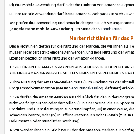
(d) Ihre Mobile Anwendung darf nicht die Funktion von Amazons eige
(e) Ihre Mobile Anwendung darf keine Amazon-Webpages in WebView 
Wir prüfen Ihre Anwendung und benachrichtigen Sie, ob sie angenomm
„
Zugelassene Mobile Anwendung
“ im Sinne der
Vereinbarung
.
Markenrichtlinien für das 
Diese Richtlinien gelten für die Nutzung der Marken, die wir Ihnen als 
müssen jederzeit strikt eingehalten werden, und jede Nutzung der Ama
Lizenzen bezüglich Ihrer Nutzung der Amazon-Marken.
1. SIE DÜRFEN DIE AMAZON-MARKEN AUSSCHLIESSLICH DURCH DARS
AUF EINER AMAZON-WEBSITE MITTELS EINES ENTSPRECHENDEN PART
2. Ihre Nutzung der Amazon-Marken muss (i) im Einklang mit der aktuells
Programmdokumentation (wie im
Vergütungskatalog
definiert) erfolg
3. Sie dürfen die Amazon-Marken ausschließlich für den in der Progr
nicht wie folgt nutzen oder darstellen: (i) in einer Weise, die ein Spo
Produkte und Dienstleistungen zu verunglimpfen, (iii) in einer Weise
schädigen könnte, oder (iv) in Offline-Materialien oder E-Mails (z. B.
Dokumenten oder mündlicher Werbung).
4. Wir werden Ihnen ein Bild bzw. Bilder der Amazon-Marken zur Verfüg