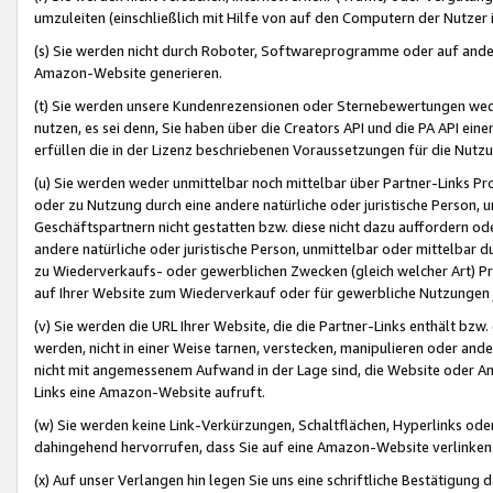
umzuleiten (einschließlich mit Hilfe von auf den Computern der Nutzer i
(s) Sie werden nicht durch Roboter, Softwareprogramme oder auf andere
Amazon-Website generieren.
(t) Sie werden unsere Kundenrezensionen oder Sternebewertungen wed
nutzen, es sei denn, Sie haben über die Creators API und die PA API e
erfüllen die in der Lizenz beschriebenen Voraussetzungen für die Nutzu
(u) Sie werden weder unmittelbar noch mittelbar über Partner-Links P
oder zu Nutzung durch eine andere natürliche oder juristische Person,
Geschäftspartnern nicht gestatten bzw. diese nicht dazu auffordern od
andere natürliche oder juristische Person, unmittelbar oder mittelbar
zu Wiederverkaufs- oder gewerblichen Zwecken (gleich welcher Art) 
auf Ihrer Website zum Wiederverkauf oder für gewerbliche Nutzungen 
(v) Sie werden die URL Ihrer Website, die die Partner-Links enthält b
werden, nicht in einer Weise tarnen, verstecken, manipulieren oder and
nicht mit angemessenem Aufwand in der Lage sind, die Website oder A
Links eine Amazon-Website aufruft.
(w) Sie werden keine Link-Verkürzungen, Schaltflächen, Hyperlinks ode
dahingehend hervorrufen, dass Sie auf eine Amazon-Website verlinken
(x) Auf unser Verlangen hin legen Sie uns eine schriftliche Bestätigung