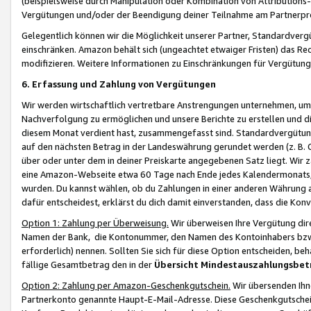
(beispielsweise durch Manipulation oder Kombination von Attributions-
Vergütungen und/oder der Beendigung deiner Teilnahme am Partnerp
Gelegentlich können wir die Möglichkeit unserer Partner, Standardv
einschränken. Amazon behält sich (ungeachtet etwaiger Fristen) das Re
modifizieren. Weitere Informationen zu Einschränkungen für Vergütung
6. Erfassung und Zahlung von Vergütungen
Wir werden wirtschaftlich vertretbare Anstrengungen unternehmen, um 
Nachverfolgung zu ermöglichen und unsere Berichte zu erstellen und di
diesem Monat verdient hast, zusammengefasst sind. Standardvergütung
auf den nächsten Betrag in der Landeswährung gerundet werden (z. B. C
über oder unter dem in deiner Preiskarte angegebenen Satz liegt. Wir
eine Amazon-Webseite etwa 60 Tage nach Ende jedes Kalendermonats, i
wurden. Du kannst wählen, ob du Zahlungen in einer anderen Währung
dafür entscheidest, erklärst du dich damit einverstanden, dass die K
Option 1: Zahlung per Überweisung.
Wir überweisen Ihre Vergütung dir
Namen der Bank, die Kontonummer, den Namen des Kontoinhabers bzw. a
erforderlich) nennen. Sollten Sie sich für diese Option entscheiden, be
fällige Gesamtbetrag den in der
Übersicht Mindestauszahlungsbet
Option 2: Zahlung per Amazon-Geschenkgutschein.
Wir übersenden Ihne
Partnerkonto genannte Haupt-E-Mail-Adresse. Diese Geschenkgutschei