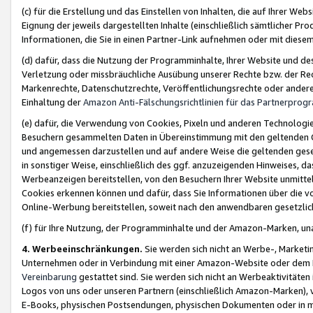
(c) für die Erstellung und das Einstellen von Inhalten, die auf Ihrer We
Eignung der jeweils dargestellten Inhalte (einschließlich sämtlicher 
Informationen, die Sie in einen Partner-Link aufnehmen oder mit diese
(d) dafür, dass die Nutzung der Programminhalte, Ihrer Website und des 
Verletzung oder missbräuchliche Ausübung unserer Rechte bzw. der Recht
Markenrechte, Datenschutzrechte, Veröffentlichungsrechte oder anderer
Einhaltung der
Amazon Anti-Fälschungsrichtlinien für das Partnerpro
(e) dafür, die Verwendung von Cookies, Pixeln und anderen Technologien
Besuchern gesammelten Daten in Übereinstimmung mit den geltenden Ge
und angemessen darzustellen und auf andere Weise die geltenden geset
in sonstiger Weise, einschließlich des ggf. anzuzeigenden Hinweises, d
Werbeanzeigen bereitstellen, von den Besuchern Ihrer Website unmitte
Cookies erkennen können und dafür, dass Sie Informationen über die v
Online-Werbung bereitstellen, soweit nach den anwendbaren gesetzlic
(f) für Ihre Nutzung, der Programminhalte und der Amazon-Marken, u
4. Werbeeinschränkungen.
Sie werden sich nicht an Werbe-, Market
Unternehmen oder in Verbindung mit einer Amazon-Website oder dem Pa
Vereinbarung
gestattet sind. Sie werden sich nicht an Werbeaktivitäten
Logos von uns oder unseren Partnern (einschließlich Amazon-Marken), 
E-Books, physischen Postsendungen, physischen Dokumenten oder in 