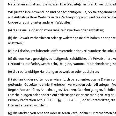
Materialien enthalten. Sie müssen Ihre Website(s) in Ihrer Anwendung ide
Wir prüfen Ihre Anwendung und benachrichtigen Sie, ob sie angenommen
auf Aufnahme Ihrer Website in das Partnerprogramm und Sie dürfen kei
Ungeeignet sind unter anderem Websites:
(a) die sexuelle oder obszöne Inhalte bewerben oder enthalten;
(b) die Gewalt verherrlichen oder gewalttätige Inhalte haben oder pot
anstiften,;
(c) die falsche, irreführende, diffamierende oder verleumderische Inha
(d) die von Hass geprägte, belästigende, schädliche, die Privatsphäre v
Herkunft, Hautfarbe, Geschlecht, Religion, Nationalität, Behinderung, 
(e) die rechtswidrige Handlungen bewerben oder ausführen;
(f) sich an Kinder richten oder wissentlich personenbezogene Daten vo
geltenden Gesetzen definiert) erheben, verwenden oder offenlegen, Vo
Regeln, Vorschriften, Anordnungen, Lizenzen, Genehmigungen, Richtlini
Entscheidungen oder andere Anforderungen einer zuständigen Regierung
Privacy Protection Act (15 U.S.C. §§ 6501-6506) oder Vorschriften, di
Internet erlassen wurden);
(g) die Marken von Amazon oder unseren verbundenen Unternehmen b