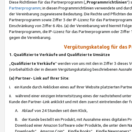
Diese Richtlinien für das Partnerprogramm („
Programmrichtlinien
“)
Partnerprogramm
; in diesen Programmrichtlinien verwendete und durch
der Vereinbarung zugewiesene Bedeutung. Die Rechte und Pflichten de
Partnerprogramm sowie Ziffer 3 der IP-Lizenz für das Partnerprogram
Einschränkung von Ziffer 6 Abs. (a) der Vereinbarung wird hiermit Fol
Partnerprogramm, die IP-Lizenz für das Partnerprogramm oder Ziffer 1
gegen die Vereinbarung.
Vergütungskatalog für das 
1. Qualifizierte Verkäufe und Qualifizierte Umsätze
„
Qualifizierte Verkäufe
“ werden von uns mit den in Ziffer 3 diese
(vorbehaltlich der in diesem Vergütungskatalog beschriebenen Ausnah
(a) Partner- Link auf Ihrer Site
:
i. ein Kunde durch Anklicken eines auf Ihrer Website platzierten Part
ii. während einer einzigen Internetsitzung eines der nachstehend unter (i)
Kunde den Partner-Link anklickt und mit dem zuerst eintretenden der f
A. Ablauf von 24 Stunden seit dem Klick,
B. der Kunde bestellt ein Produkt, mit Ausnahme eines digitalen P
Download einer Amazon Software oder Produkte, die unter dem N
Downloads“, „Amazon Coin“, „Kindle Books“, „Kindle Newspapers“, „