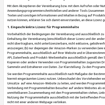
Mit dem Akzeptieren der Vereinbarung bzw. mit dem Aufrufen oder Nutz
Anwendungsprogrammierschnittstellen und anderer Tools (zusammen die
Texten und sonstigen Informationen und Inhalten in Bezug auf Produkte
nutzen können, erklären Sie sich damit einverstanden, an diese Lizenz 
1. Eingeschränkte Lizenz für Programminhalte
Vorbehaltlich der Bedingungen der Vereinbarung und ausschließlich z
Einhaltung der Vereinbarung (einschließlich dieser Lizenz und der ande
nicht übertragbare, nicht unterlizenzierbare, nicht exklusive, gebühren
anzuzeigen; (b) nur diejenigen der Amazon-Marken zu verwenden (wie in 
Programminhalte, ausschließlich auf Ihrer Website und in Übereinstimmu
API, Datenfeeds und Produkt-Werbeinhalte ausschließlich gemäß den Spe
Kopieren oder andere Verwenden von Programminhalten zugunsten Dri
Sammeln und Extrahieren von Daten. Zur Klarstellung: Zu den Program
Sie werden Programminhalte ausschließlich nach Maßgabe der Besti
hiermit eingeräumten Lizenz nutzen. Unbeschadet des Vorstehenden we
Umsätze auf eine Amazon-Website zu leiten, und werden Programminhal
Verbindung mit Programminhalten Besucher auf andere Websites als ein
unmittelbarem Zusammenhang mit den Programminhalten stehen, Links z
Nutzung der Programminhalte ausschließlich mit der betreffenden Pr
nicht mit einer anderen Webpage verlinken.