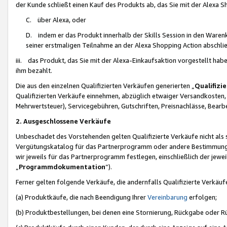
der Kunde schließt einen Kauf des Produkts ab, das Sie mit der Alexa 
C. über Alexa, oder
D. indem er das Produkt innerhalb der Skills Session in den Waren
seiner erstmaligen Teilnahme an der Alexa Shopping Action abschlie
iii. das Produkt, das Sie mit der Alexa-Einkaufsaktion vorgestellt ha
ihm bezahlt.
Die aus den einzelnen Qualifizierten Verkäufen generierten „
Qualifizi
Qualifizierten Verkäufe einnehmen, abzüglich etwaiger Versandkosten
Mehrwertsteuer), Servicegebühren, Gutschriften, Preisnachlässe, Bear
2. Ausgeschlossene Verkäufe
Unbeschadet des Vorstehenden gelten Qualifizierte Verkäufe nicht als
Vergütungskatalog für das Partnerprogramm oder andere Bestimmungen,
wir jeweils für das Partnerprogramm festlegen, einschließlich der jewe
„
Programmdokumentation
“).
Ferner gelten folgende Verkäufe, die andernfalls Qualifizierte Verkä
(a) Produktkäufe, die nach Beendigung Ihrer
Vereinbarung
erfolgen;
(b) Produktbestellungen, bei denen eine Stornierung, Rückgabe oder R