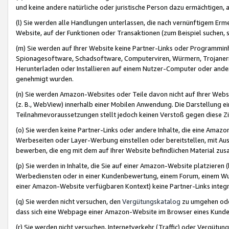
und keine andere natürliche oder juristische Person dazu ermächtigen, a
(l) Sie werden alle Handlungen unterlassen, die nach vernünftigem Erme
Website, auf der Funktionen oder Transaktionen (zum Beispiel suchen, s
(m) Sie werden auf Ihrer Website keine Partner-Links oder Programmin
Spionagesoftware, Schadsoftware, Computerviren, Würmern, Trojaner
Herunterladen oder Installieren auf einem Nutzer-Computer oder ande
genehmigt wurden.
(n) Sie werden Amazon-Websites oder Teile davon nicht auf Ihrer Websi
(z. B., WebView) innerhalb einer Mobilen Anwendung. Die Darstellung ein
Teilnahmevoraussetzungen stellt jedoch keinen Verstoß gegen diese Zif
(o) Sie werden keine Partner-Links oder andere Inhalte, die eine Am
Werbeseiten oder Layer-Werbung einstellen oder bereitstellen, mit Au
bewerben, die eng mit dem auf Ihrer Website befindlichen Material z
(p) Sie werden in Inhalte, die Sie auf einer Amazon-Website platzier
Werbediensten oder in einer Kundenbewertung, einem Forum, einem Wun
einer Amazon-Website verfügbaren Kontext) keine Partner-Links integr
(q) Sie werden nicht versuchen, den
Vergütungskatalog
zu umgehen oder
dass sich eine Webpage einer Amazon-Website im Browser eines Kunden 
(r) Sie werden nicht versuchen, Internetverkehr (Traffic) oder Vergü