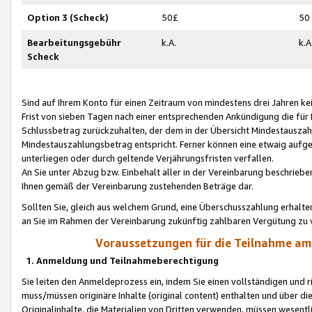
Option 3 (Scheck)
50£
50
Bearbeitungsgebühr
k.A.
k.A
Scheck
Sind auf Ihrem Konto für einen Zeitraum von mindestens drei Jahren kein
Frist von sieben Tagen nach einer entsprechenden Ankündigung die für
Schlussbetrag zurückzuhalten, der dem in der Übersicht Mindestausz
Mindestauszahlungsbetrag entspricht. Ferner können eine etwaig aufg
unterliegen oder durch geltende Verjährungsfristen verfallen.
An Sie unter Abzug bzw. Einbehalt aller in der Vereinbarung beschrieb
Ihnen gemäß der Vereinbarung zustehenden Beträge dar.
Sollten Sie, gleich aus welchem Grund, eine Überschusszahlung erhalte
an Sie im Rahmen der Vereinbarung zukünftig zahlbaren Vergütung zu 
Voraussetzungen für die Teilnahme a
1. Anmeldung und Teilnahmeberechtigung
Sie leiten den Anmeldeprozess ein, indem Sie einen vollständigen und 
muss/müssen originäre Inhalte (original content) enthalten und über d
Originalinhalte, die Materialien von Dritten verwenden, müssen wese