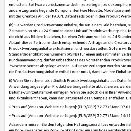
enthaltene Software zurückzuentwickeln, zu zerlegen, zu dekompilier
andere zugrunde liegende Komponenten (wie Modelle, Modellparameter
mit der Creators API, der PA API, Datenfeeds oder in den Produkt Werb
(h) Sie werden Produktwerbungsinhalte, die aus einem Bild bestehen, ni
Zeitraum von bis zu 24 Stunden einen Link auf Produktwerbungsinhalte
die nicht aus Bildern bestehen, für einen Zeitraum von bis zu 24 Stund
Ablauf dieses Zeitraums durch entsprechende Anfrage an die Creators 
Produktwerbungsinhalte aktualisieren und neu darstellen. Sofern wir Ih
Standardidentifikationsnummern (ASINs) für einen unbestimmten Zeitra
Kundenanwendung, dürfen unbeschadet des Vorstehenden Produktwerbu
Zwischenspeicher abgelegt werden. Auf unser Verlangen werden Sie un
die Produktwerbungsinhalte enthält oder nutzt, damit wir Ihre Einhalt
(i) Wenn Sie seltener als stündlich Produktwerbungsinhalte aus Datenfe
Anwendung angezeigten Produktwerbungsinhalte aktualisieren, werden 
Datums-/Uhrzeitstempel einfügen. Wenn Sie jedoch die in Ihrer Anwe
und aktualisiert haben, kann der Datumsteil des Stempels entfallen. Dies
• Preis auf [Amazon-Website einfügen]: [EUR/GBP] 32,77 (Stand 07.01.
• Preis auf [Amazon-Website einfügen]: [EUR/GBP] 32,77 (Stand 14:11 
Außerdem müssen Sie den folgenden Haftungsausschluss entweder neb
ein Pop-up-Fenster, ein Pop-up-Skript oder ein sonstiges vergleichba