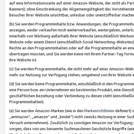
auf eine Informationsseite auf einer Amazon-Website, der nicht als Part
Bannern); ohne Einschränkung der Allgemeingültigkeit des Vorstehende
Besucher Ihrer Website unsichtbar, unlesbar oder unentzifferbar mache
(b) Sie werden Programminhalte bzw. Anwendungen, die Programminhalt
anzeigen, weder verkaufen noch weiterverkaufen, weitergeben, unterli
innerhalb von Werbung außerhalb Ihrer Website (einschließlich Werbun
Website oder einem Dienst (einschließlich Social Networking-Website
Rechte an den Programminhalten oder auf die Programminhalte an eine a
übertragen müssten, und Sie werden keine mit Ihrem Partner-Tag formati
Ihre Website ist.
(c) Sie werden Programminhalte, die nicht mehr auf einer Amazon-Websit
mehr zur Nutzung zur Verfügung stehen, umgehend von Ihrer Website e
(d) Sie werden keine Programminhalte, einschließlich in den Programmin
eine Person bzw. ein Unternehmen ein bestimmtes Produkt, eine Dienstle
geschäftlichen Beziehung oder Verbindung zu diesen steht (einschließli
Programminhalten).
(e) Sie werden Amazon-Marken (wie in den
Markenrichtlinien
definiert) 
„ammazon“, „amaozn“ und „kindel“) nicht zwecks Nutzung in einer Suc
Versuch unternehmen). Zusätzlich zu sonstigen Amazon zur Verfügung 
sorgen, dass von uns benannte Suchmaschinen Geschützte Begriffe (wie 