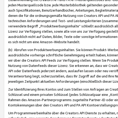
jeden Musterquellcode bzw. jede Musterbibliothek geltenden gesonder
auch Spezifikationen, Benutzerhandbücher, Anleitungen, Begleitmaterial
denen die für die ordnungsgemäße Nutzung von Creators API und PA A
technischen Anforderungen und Test- und Leistungskriterien (zusammen
verwendete Begriff „Produktwerbungsinhalte“ schließt ausdrücklich al
Lizenz zur Verfügung stellen, sowie alle von uns zur Verfügung gestel
ausdrücklich nicht auf Daten, Bilder, Texte oder sonstige Informatione
es sich nicht um eine Amazon-Website handelt.
(b) Abrufen von Produktwerbungsinhalten. Sie können Produkt-Werbein
ausdrückliche vorherige schriftliche Genehmigung erteilt haben, könn
wir über die Creators API Feeds zur Verfügung stellen. Wenn Sie Produk
Nutzung von Datenfeeds dieser Lizenz. Sie erkennen an, dass wir Creat
API oder Datenfeeds jederzeit ändern, auslaufen lassen oder neu veröffe
Verantwortung liegt, sicherzustellen, dass Ihr Zugriff auf die und Ihr
jeweiligen Zeitpunkt aktuellen Anforderungen (einschließlich dieser Liz
Zur Identifizierung Ihres Kontos und zum Stellen von Anfragen an Crea
Schlüssel und einem privaten Schlüssel (jedes Schlüsselpaar eine „Kon
Rahmen des Amazon-Partnerprogramms zugeteilte Partner-ID oder ein
Kontokennungen über den Creators API und PA API Kontoerstellungspro
Um Programmwerbeinhalte über die Creators API Dienste zu erhalten, m