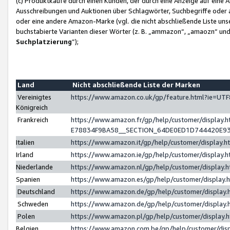
(c) Produktkäufe durch einen Kunden, der durch eine Anzeige auf eine 
Ausschreibungen und Auktionen über Schlagwörter, Suchbegriffe oder 
oder eine andere Amazon-Marke (vgl. die nicht abschließende Liste un
buchstabierte Varianten dieser Wörter (z. B. „ammazon“, „amaozn“ und „
Suchplatzierung
”);
Land
Nicht abschließende Liste der Marken
Vereinigtes
https://www.amazon.co.uk/gp/feature.html?ie=U
Königreich
Frankreich
https://www.amazon.fr/gp/help/customer/displa
E78834F9BA58__SECTION_64DE0ED1D744420E9
Italien
https://www.amazon.it/gp/help/customer/display
Irland
https://www.amazon.ie/gp/help/customer/displa
Niederlande
https://www.amazon.nl/gp/help/customer/display
Spanien
https://www.amazon.es/gp/help/customer/display
Deutschland
https://www.amazon.de/gp/help/customer/displa
Schweden
https://www.amazon.de/gp/help/customer/displa
Polen
https://www.amazon.pl/gp/help/customer/display
Belgien
https://www.amazon.com.be/gp/help/customer/d