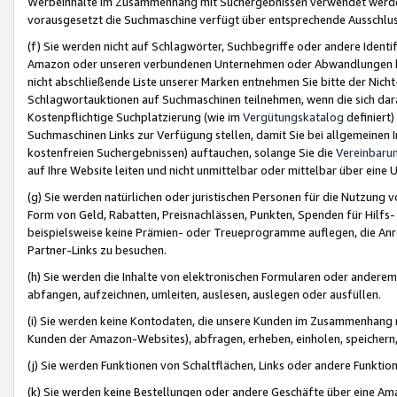
Werbeinhalte im Zusammenhang mit Suchergebnissen verwendet werden,
vorausgesetzt die Suchmaschine verfügt über entsprechende Ausschlu
(f) Sie werden nicht auf Schlagwörter, Suchbegriffe oder andere Ident
Amazon oder unseren verbundenen Unternehmen oder Abwandlungen bzw
nicht abschließende Liste unserer Marken entnehmen Sie bitte der Nich
Schlagwortauktionen auf Suchmaschinen teilnehmen, wenn die sich da
Kostenpflichtige Suchplatzierung (wie im
Vergütungskatalog
definiert
Suchmaschinen Links zur Verfügung stellen, damit Sie bei allgemeinen I
kostenfreien Suchergebnissen) auftauchen, solange Sie die
Vereinbaru
auf Ihre Website leiten und nicht unmittelbar oder mittelbar über eine
(g) Sie werden natürlichen oder juristischen Personen für die Nutzung 
Form von Geld, Rabatten, Preisnachlässen, Punkten, Spenden für Hilfs
beispielsweise keine Prämien- oder Treueprogramme auflegen, die Anrei
Partner-Links zu besuchen.
(h) Sie werden die Inhalte von elektronischen Formularen oder anderem M
abfangen, aufzeichnen, umleiten, auslesen, auslegen oder ausfüllen.
(i) Sie werden keine Kontodaten, die unsere Kunden im Zusammenhang 
Kunden der Amazon-Websites), abfragen, erheben, einholen, speichern,
(j) Sie werden Funktionen von Schaltflächen, Links oder andere Funkti
(k) Sie werden keine Bestellungen oder andere Geschäfte über eine Ama