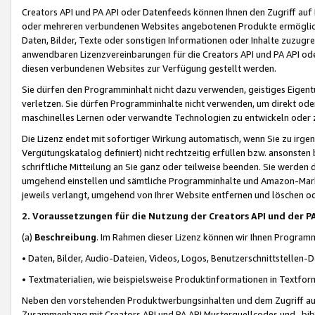
Creators API und PA API oder Datenfeeds können Ihnen den Zugriff auf D
oder mehreren verbundenen Websites angebotenen Produkte ermögliche
Daten, Bilder, Texte oder sonstigen Informationen oder Inhalte zuzugre
anwendbaren Lizenzvereinbarungen für die Creators API und PA API od
diesen verbundenen Websites zur Verfügung gestellt werden.
Sie dürfen den Programminhalt nicht dazu verwenden, geistiges Eigent
verletzen. Sie dürfen Programminhalte nicht verwenden, um direkt ode
maschinelles Lernen oder verwandte Technologien zu entwickeln oder zu
Die Lizenz endet mit sofortiger Wirkung automatisch, wenn Sie zu irg
Vergütungskatalog definiert) nicht rechtzeitig erfüllen bzw. ansonsten
schriftliche Mitteilung an Sie ganz oder teilweise beenden. Sie werden
umgehend einstellen und sämtliche Programminhalte und Amazon-Marke
jeweils verlangt, umgehend von Ihrer Website entfernen und löschen od
2. Voraussetzungen für die Nutzung der Creators API und der P
(a)
Beschreibung
. Im Rahmen dieser Lizenz können wir Ihnen Programmi
• Daten, Bilder, Audio-Dateien, Videos, Logos, Benutzerschnittstellen-
• Textmaterialien, wie beispielsweise Produktinformationen in Textfor
Neben den vorstehenden Produktwerbungsinhalten und dem Zugriff auf 
Zusammenhang mit Creators API und PA API Musterquellcodes und -bibli