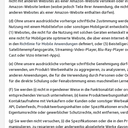
nicht mit anderen Websites als einer Amazon-Website verlinken oder i
Amazon-Website lenken (wobei jedoch Teile Ihrer Anwendung, die nich
anderen Websites als einer Amazon-Website enthalten dürfen).
(d) Ohne unsere ausdrückliche vorherige schriftliche Zustimmung werd
Nutzung mit einem Mobiltelefon oder sonstigen Mobilgerät entwickelt
(1) Websites, die nicht für die Nutzung mit solchen Geräten entwickelt
eine nicht für Mobilgeräte optimierte Website, die über einen Interne
in den
Richtlinie für Mobile Anwendungen
definiert, oder (3) Beistellge
Satellitenempfangsgeräte, Streaming-Video-Player, Blu-Ray-Player ode
Cast oder Vizio Internet-Apps).
(e) Ohne unsere ausdrückliche vorherige schriftliche Genehmigung dürfe
verwenden, um Produkt-Werbeinhalte zu aggregieren, zu analysieren, 
anderen Anwendungen, die für die Verwendung durch Personen oder Or
für die direkte Schulung oder Feinabstimmung eines maschinellen Lern
(f) Sie werden (i) nicht in irgendeiner Weise in die Funktionalität ode
entsprechenden Versuch unternehmen; (ii) keine Produktwerbungsinha
Kontaktaufnahme mit Verkäufern oder Kunden oder sonstiger Werbeaktiv
API, Datenfeeds, Produktwerbungsinhalten oder Spezifikationen erschei
Eigentumsrechte oder gewerblicher Schutzrechte, nicht entfernen, verd
(g) Sie werden nicht versuchen, (i) die Spezifikationen oder die in de
manipulieren, zu reparieren oder anderweitig abgeleitete Werke davon z