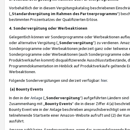
Vorbehaltlich der in diesem Vergütungskatalog beschriebenen Einschr
(„
Standardvergütung im Rahmen des Partnerprogramms
“) besc
bestimmten Prozentsatzes der Qualifizierten Erlöse.
4. Sondervergütung oder Werbeaktionen
Gelegentlich können wir Sonderprogramme oder Werbeaktionen auflegen,
oder alternative Vergütung („
Sondervergütung
”) zu verdienen. Amazo
Sonderprogramme oder Werbeaktionen jederzeit ganz oder teilweise einz
Sonderprogramme oder Werbeaktionen (auch Sonderprogramme oder We
Produktverkäufen kommt) disqualifizierende Ausschlusstatbestände, di
Programmdokumentation im Hinblick auf Produktverkäufe geltende E
Werbeaktionen.
Folgende Sondervergütungen sind derzeit verfügbar:
hier
.
(a) Bounty Events
In den in der
Anlage
(„
Sondervergütung
“) aufgeführten Ländern sind
Zusammenhang mit „
Bounty Events
“ die in dieser Ziffer 4 (a) besch
Bounty Event wie in der Anlage beschrieben anspruchsberechtigt sein mu
teilnehmende Startseite einer Amazon-Website aufruft und (2) der Kun
ausführt.
Amazon zahlt keine Sondervergütung, wenn das zugrundeliegende Boun