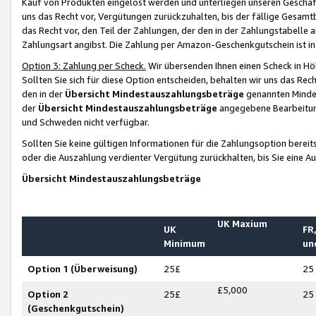
Kauf von Produkten eingelöst werden und unterliegen unseren Geschäf
uns das Recht vor, Vergütungen zurückzuhalten, bis der fällige Gesamt
das Recht vor, den Teil der Zahlungen, der den in der Zahlungstabelle 
Zahlungsart angibst. Die Zahlung per Amazon-Geschenkgutschein ist in
Option 3: Zahlung per Scheck.
Wir übersenden Ihnen einen Scheck in Höh
Sollten Sie sich für diese Option entscheiden, behalten wir uns das Rec
den in der
Übersicht Mindestauszahlungsbeträge
genannten Mindest
der
Übersicht Mindestauszahlungsbeträge
angegebene Bearbeitung
und Schweden nicht verfügbar.
Sollten Sie keine gültigen Informationen für die Zahlungsoption bereit
oder die Auszahlung verdienter Vergütung zurückhalten, bis Sie eine A
Übersicht Mindestauszahlungsbeträge
UK Maxium
UK
FR,
Minimum
un
Option 1 (Überweisung)
25£
25
£5,000
Option 2
25£
25
(Geschenkgutschein)