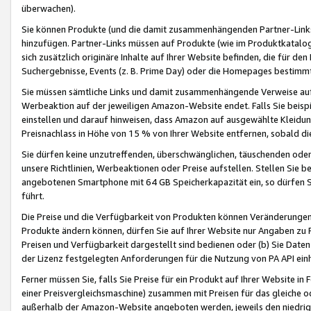
überwachen).
Sie können Produkte (und die damit zusammenhängenden Partner-Links)
hinzufügen. Partner-Links müssen auf Produkte (wie im Produktkatalog de
sich zusätzlich originäre Inhalte auf Ihrer Website befinden, die für 
Suchergebnisse, Events (z. B. Prime Day) oder die Homepages bestimmte
Sie müssen sämtliche Links und damit zusammenhängende Verweise auf z
Werbeaktion auf der jeweiligen Amazon-Website endet. Falls Sie beisp
einstellen und darauf hinweisen, dass Amazon auf ausgewählte Kleidun
Preisnachlass in Höhe von 15 % von Ihrer Website entfernen, sobald di
Sie dürfen keine unzutreffenden, überschwänglichen, täuschenden od
unsere Richtlinien, Werbeaktionen oder Preise aufstellen. Stellen Sie 
angebotenen Smartphone mit 64 GB Speicherkapazität ein, so dürfen S
führt.
Die Preise und die Verfügbarkeit von Produkten können Veränderungen 
Produkte ändern können, dürfen Sie auf Ihrer Website nur Angaben zu P
Preisen und Verfügbarkeit dargestellt sind bedienen oder (b) Sie Daten
der Lizenz festgelegten Anforderungen für die Nutzung von PA API einh
Ferner müssen Sie, falls Sie Preise für ein Produkt auf Ihrer Website in 
einer Preisvergleichsmaschine) zusammen mit Preisen für das gleiche o
außerhalb der Amazon-Website angeboten werden, jeweils den niedrigst