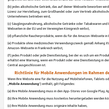
(b) jedes alkoholische Getränk, das auf deiner Webseite beworben wird
Lizenz zur Herstellung, zum Großhandel oder zum Vertrieb alkoholisch
Unternehmens betrieben wird,
(c) Säuglingsnahruhrung, alkoholische Getränke oder Tabakwaren und E
Webseiten in der EU und im Vereinigten Königreich wirbst,
(d) pflanzliche Raucherprodukte, wenn du für die Amazon-Webseite in B
(e) Produkte ohne medizinischen Verwendungszweck gemäß Anhang XVI 
Amazon-Webseite in Frankreich wirbst,
(f) jedes Produkt oder jede Dienstleistung, bei der es sich um ein Prod
erhältst eine Warnung, wenn ein Produkt oder eine Dienstleistung in de
Central ausgeschlossen ist.
Richtlinie für Mobile Anwendungen im Rahmen de
Wenn Ihre Website eine für die Nutzung auf Mobiltelefonen, Tablets 
„
Mobile Anwendung
“) enthält, gilt Folgendes:
(a) Ihre Mobile Anwendung muss in den App-Stores von Google Play, A
(b) Ihre Mobile Anwendung muss kostenlos heruntergeladen werden könn
(c) Ihre Mobile Anwendung muss originäre Inhalte haben,