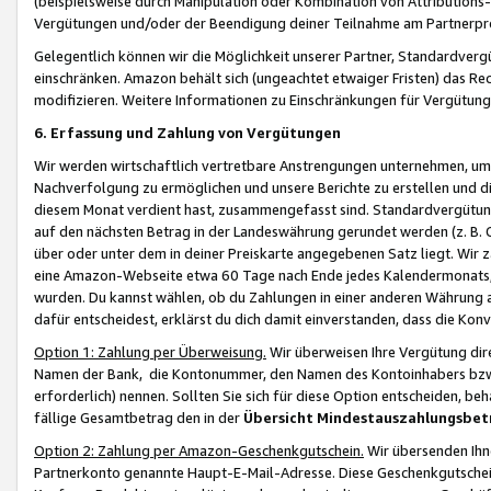
(beispielsweise durch Manipulation oder Kombination von Attributions-
Vergütungen und/oder der Beendigung deiner Teilnahme am Partnerp
Gelegentlich können wir die Möglichkeit unserer Partner, Standardv
einschränken. Amazon behält sich (ungeachtet etwaiger Fristen) das Re
modifizieren. Weitere Informationen zu Einschränkungen für Vergütung
6. Erfassung und Zahlung von Vergütungen
Wir werden wirtschaftlich vertretbare Anstrengungen unternehmen, um 
Nachverfolgung zu ermöglichen und unsere Berichte zu erstellen und di
diesem Monat verdient hast, zusammengefasst sind. Standardvergütung
auf den nächsten Betrag in der Landeswährung gerundet werden (z. B. C
über oder unter dem in deiner Preiskarte angegebenen Satz liegt. Wir
eine Amazon-Webseite etwa 60 Tage nach Ende jedes Kalendermonats, i
wurden. Du kannst wählen, ob du Zahlungen in einer anderen Währung
dafür entscheidest, erklärst du dich damit einverstanden, dass die K
Option 1: Zahlung per Überweisung.
Wir überweisen Ihre Vergütung dir
Namen der Bank, die Kontonummer, den Namen des Kontoinhabers bzw. a
erforderlich) nennen. Sollten Sie sich für diese Option entscheiden, be
fällige Gesamtbetrag den in der
Übersicht Mindestauszahlungsbet
Option 2: Zahlung per Amazon-Geschenkgutschein.
Wir übersenden Ihne
Partnerkonto genannte Haupt-E-Mail-Adresse. Diese Geschenkgutschei