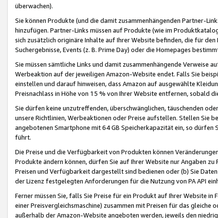
überwachen).
Sie können Produkte (und die damit zusammenhängenden Partner-Links)
hinzufügen. Partner-Links müssen auf Produkte (wie im Produktkatalog de
sich zusätzlich originäre Inhalte auf Ihrer Website befinden, die für 
Suchergebnisse, Events (z. B. Prime Day) oder die Homepages bestimmte
Sie müssen sämtliche Links und damit zusammenhängende Verweise auf z
Werbeaktion auf der jeweiligen Amazon-Website endet. Falls Sie beisp
einstellen und darauf hinweisen, dass Amazon auf ausgewählte Kleidun
Preisnachlass in Höhe von 15 % von Ihrer Website entfernen, sobald di
Sie dürfen keine unzutreffenden, überschwänglichen, täuschenden od
unsere Richtlinien, Werbeaktionen oder Preise aufstellen. Stellen Sie 
angebotenen Smartphone mit 64 GB Speicherkapazität ein, so dürfen S
führt.
Die Preise und die Verfügbarkeit von Produkten können Veränderungen 
Produkte ändern können, dürfen Sie auf Ihrer Website nur Angaben zu P
Preisen und Verfügbarkeit dargestellt sind bedienen oder (b) Sie Daten
der Lizenz festgelegten Anforderungen für die Nutzung von PA API einh
Ferner müssen Sie, falls Sie Preise für ein Produkt auf Ihrer Website in 
einer Preisvergleichsmaschine) zusammen mit Preisen für das gleiche o
außerhalb der Amazon-Website angeboten werden, jeweils den niedrigst