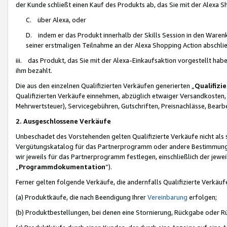
der Kunde schließt einen Kauf des Produkts ab, das Sie mit der Alexa 
C. über Alexa, oder
D. indem er das Produkt innerhalb der Skills Session in den Waren
seiner erstmaligen Teilnahme an der Alexa Shopping Action abschlie
iii. das Produkt, das Sie mit der Alexa-Einkaufsaktion vorgestellt ha
ihm bezahlt.
Die aus den einzelnen Qualifizierten Verkäufen generierten „
Qualifizi
Qualifizierten Verkäufe einnehmen, abzüglich etwaiger Versandkosten
Mehrwertsteuer), Servicegebühren, Gutschriften, Preisnachlässe, Bear
2. Ausgeschlossene Verkäufe
Unbeschadet des Vorstehenden gelten Qualifizierte Verkäufe nicht als
Vergütungskatalog für das Partnerprogramm oder andere Bestimmungen,
wir jeweils für das Partnerprogramm festlegen, einschließlich der jewe
„
Programmdokumentation
“).
Ferner gelten folgende Verkäufe, die andernfalls Qualifizierte Verkä
(a) Produktkäufe, die nach Beendigung Ihrer
Vereinbarung
erfolgen;
(b) Produktbestellungen, bei denen eine Stornierung, Rückgabe oder R