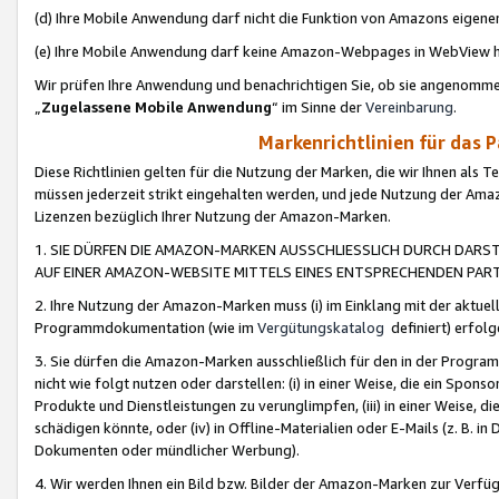
(d) Ihre Mobile Anwendung darf nicht die Funktion von Amazons eige
(e) Ihre Mobile Anwendung darf keine Amazon-Webpages in WebView 
Wir prüfen Ihre Anwendung und benachrichtigen Sie, ob sie angenomm
„
Zugelassene Mobile Anwendung
“ im Sinne der
Vereinbarung
.
Markenrichtlinien für das 
Diese Richtlinien gelten für die Nutzung der Marken, die wir Ihnen als 
müssen jederzeit strikt eingehalten werden, und jede Nutzung der Ama
Lizenzen bezüglich Ihrer Nutzung der Amazon-Marken.
1. SIE DÜRFEN DIE AMAZON-MARKEN AUSSCHLIESSLICH DURCH DARS
AUF EINER AMAZON-WEBSITE MITTELS EINES ENTSPRECHENDEN PART
2. Ihre Nutzung der Amazon-Marken muss (i) im Einklang mit der aktuells
Programmdokumentation (wie im
Vergütungskatalog
definiert) erfolg
3. Sie dürfen die Amazon-Marken ausschließlich für den in der Progr
nicht wie folgt nutzen oder darstellen: (i) in einer Weise, die ein Spo
Produkte und Dienstleistungen zu verunglimpfen, (iii) in einer Weise
schädigen könnte, oder (iv) in Offline-Materialien oder E-Mails (z. B.
Dokumenten oder mündlicher Werbung).
4. Wir werden Ihnen ein Bild bzw. Bilder der Amazon-Marken zur Verfüg