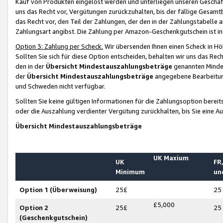
Kauf von Produkten eingelöst werden und unterliegen unseren Geschäf
uns das Recht vor, Vergütungen zurückzuhalten, bis der fällige Gesamt
das Recht vor, den Teil der Zahlungen, der den in der Zahlungstabelle 
Zahlungsart angibst. Die Zahlung per Amazon-Geschenkgutschein ist in
Option 3: Zahlung per Scheck.
Wir übersenden Ihnen einen Scheck in Höh
Sollten Sie sich für diese Option entscheiden, behalten wir uns das Rec
den in der
Übersicht Mindestauszahlungsbeträge
genannten Mindest
der
Übersicht Mindestauszahlungsbeträge
angegebene Bearbeitung
und Schweden nicht verfügbar.
Sollten Sie keine gültigen Informationen für die Zahlungsoption bereit
oder die Auszahlung verdienter Vergütung zurückhalten, bis Sie eine A
Übersicht Mindestauszahlungsbeträge
UK Maxium
UK
FR,
Minimum
un
Option 1 (Überweisung)
25£
25
£5,000
Option 2
25£
25
(Geschenkgutschein)