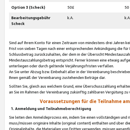
Option 3 (Scheck)
50£
50
Bearbeitungsgebühr
k.A.
k.A
Scheck
Sind auf Ihrem Konto für einen Zeitraum von mindestens drei Jahren kein
Frist von sieben Tagen nach einer entsprechenden Ankündigung die für
Schlussbetrag zurückzuhalten, der dem in der Übersicht Mindestausz
Mindestauszahlungsbetrag entspricht. Ferner können eine etwaig aufg
unterliegen oder durch geltende Verjährungsfristen verfallen.
An Sie unter Abzug bzw. Einbehalt aller in der Vereinbarung beschrieb
Ihnen gemäß der Vereinbarung zustehenden Beträge dar.
Sollten Sie, gleich aus welchem Grund, eine Überschusszahlung erhalte
an Sie im Rahmen der Vereinbarung zukünftig zahlbaren Vergütung zu 
Voraussetzungen für die Teilnahme a
1. Anmeldung und Teilnahmeberechtigung
Sie leiten den Anmeldeprozess ein, indem Sie einen vollständigen und 
muss/müssen originäre Inhalte (original content) enthalten und über d
Originalinhalte, die Materialien von Dritten verwenden, müssen wese