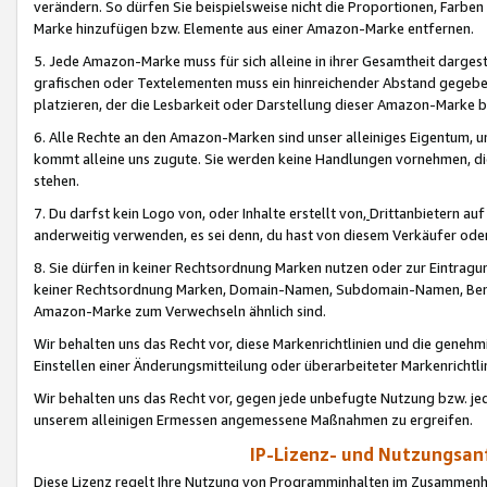
verändern. So dürfen Sie beispielsweise nicht die Proportionen, Farb
Marke hinzufügen bzw. Elemente aus einer Amazon-Marke entfernen.
5. Jede Amazon-Marke muss für sich alleine in ihrer Gesamtheit darge
grafischen oder Textelementen muss ein hinreichender Abstand gegebe
platzieren, der die Lesbarkeit oder Darstellung dieser Amazon-Marke b
6. Alle Rechte an den Amazon-Marken sind unser alleiniges Eigentum, 
kommt alleine uns zugute. Sie werden keine Handlungen vornehmen, 
stehen.
7. Du darfst kein Logo von, oder Inhalte erstellt von,
Drittanbietern au
anderweitig verwenden, es sei denn, du hast von diesem Verkäufer oder
8. Sie dürfen in keiner Rechtsordnung Marken nutzen oder zur Eintragu
keiner Rechtsordnung Marken, Domain-Namen, Subdomain-Namen, Benu
Amazon-Marke zum Verwechseln ähnlich sind.
Wir behalten uns das Recht vor, diese Markenrichtlinien und die gene
Einstellen einer Änderungsmitteilung oder überarbeiteter Markenricht
Wir behalten uns das Recht vor, gegen jede unbefugte Nutzung bzw. jede 
unserem alleinigen Ermessen angemessene Maßnahmen zu ergreifen.
IP-Lizenz- und Nutzungsan
Diese Lizenz regelt Ihre Nutzung von Programminhalten im Zusammen