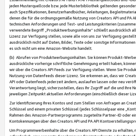
jeden Musterquellcode bzw. jede Musterbibliothek geltenden gesonder
auch Spezifikationen, Benutzerhandbücher, Anleitungen, Begleitmaterial
denen die für die ordnungsgemäße Nutzung von Creators API und PA A
technischen Anforderungen und Test- und Leistungskriterien (zusammen
verwendete Begriff „Produktwerbungsinhalte“ schließt ausdrücklich al
Lizenz zur Verfügung stellen, sowie alle von uns zur Verfügung gestel
ausdrücklich nicht auf Daten, Bilder, Texte oder sonstige Informatione
es sich nicht um eine Amazon-Website handelt.
(b) Abrufen von Produktwerbungsinhalten. Sie können Produkt-Werbein
ausdrückliche vorherige schriftliche Genehmigung erteilt haben, könn
wir über die Creators API Feeds zur Verfügung stellen. Wenn Sie Produk
Nutzung von Datenfeeds dieser Lizenz. Sie erkennen an, dass wir Creat
API oder Datenfeeds jederzeit ändern, auslaufen lassen oder neu veröffe
Verantwortung liegt, sicherzustellen, dass Ihr Zugriff auf die und Ihr
jeweiligen Zeitpunkt aktuellen Anforderungen (einschließlich dieser Liz
Zur Identifizierung Ihres Kontos und zum Stellen von Anfragen an Crea
Schlüssel und einem privaten Schlüssel (jedes Schlüsselpaar eine „Kon
Rahmen des Amazon-Partnerprogramms zugeteilte Partner-ID oder ein
Kontokennungen über den Creators API und PA API Kontoerstellungspro
Um Programmwerbeinhalte über die Creators API Dienste zu erhalten, m