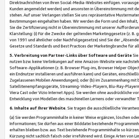
Direktnachrichten von Ihren Social-Media-Websites einfügen. vorausg
Kunden angemeldet werden) und ansonsten in Übereinstimmung mit der
stehen. Auf unser Verlangen stellen Sie uns repräsentative Mustermater
Bestimmungen eingehalten haben. Wir werden die Form und den Inhalt, di
Sie die Zertifizierung nicht in Übereinstimmung mit unserer Aufforderu
Klarstellung: (i) Für die Zwecke der geltenden Marketinggesetze (z. 
von 1991 und ähnlicher oder Nachfolgegesetze) sind Sie der „Absender“ j
Gesetze und Standards und Best Practices der Marketingbranche für 
5. Verbreitung von Partner-Links über Software und Geräte
Sie
nutzen bzw. keine Verlinkungen auf eine Amazon-Website wie nachsteh
Software-Applikationen (z. B. Browser Plug-ins, Browser Helper Objec
ein Endnutzer installieren und ausführen kann) und Geräten, einschlie
Zugelassenen Mobilen Anwendungen); oder (b) im Zusammenhang mit bzw.
Satellitenempfangsgeräte, Streaming-Video-Playern, Blu-Ray-Playern 
Viera Cast oder Vizio Internet Apps). Sie werden ohne ausdrückliche v
Entwicklung von Modellen des maschinellen Lernens oder verwandter 
6. Inhalte auf Ihrer Website
. Sie tragen die ausschließliche Verantwo
(a) Sie werden Programminhalte in keiner Weise ergänzen, löschen oder
Informationen; Sie dürfen aus einer Bilddatei bestehende Programminhal
erhalten bleiben bzw. aus Text bestehende Programminhalte so kürzen, 
Kürzung nicht sachlich falsch oder irreführend wird. Einige Arten von L