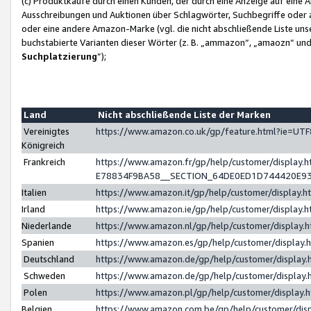
(c) Produktkäufe durch einen Kunden, der durch eine Anzeige auf eine 
Ausschreibungen und Auktionen über Schlagwörter, Suchbegriffe oder 
oder eine andere Amazon-Marke (vgl. die nicht abschließende Liste un
buchstabierte Varianten dieser Wörter (z. B. „ammazon“, „amaozn“ und „
Suchplatzierung
”);
Land
Nicht abschließende Liste der Marken
Vereinigtes
https://www.amazon.co.uk/gp/feature.html?ie=U
Königreich
Frankreich
https://www.amazon.fr/gp/help/customer/displa
E78834F9BA58__SECTION_64DE0ED1D744420E9
Italien
https://www.amazon.it/gp/help/customer/display
Irland
https://www.amazon.ie/gp/help/customer/displa
Niederlande
https://www.amazon.nl/gp/help/customer/display
Spanien
https://www.amazon.es/gp/help/customer/display
Deutschland
https://www.amazon.de/gp/help/customer/displa
Schweden
https://www.amazon.de/gp/help/customer/displa
Polen
https://www.amazon.pl/gp/help/customer/display
Belgien
https://www.amazon.com.be/gp/help/customer/d