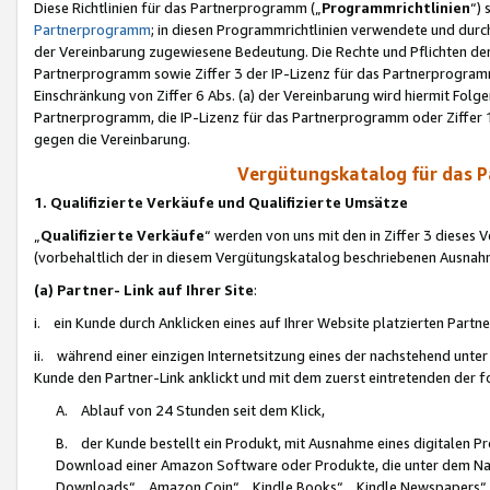
Diese Richtlinien für das Partnerprogramm („
Programmrichtlinien
“)
Partnerprogramm
; in diesen Programmrichtlinien verwendete und durch
der Vereinbarung zugewiesene Bedeutung. Die Rechte und Pflichten de
Partnerprogramm sowie Ziffer 3 der IP-Lizenz für das Partnerprogram
Einschränkung von Ziffer 6 Abs. (a) der Vereinbarung wird hiermit Fol
Partnerprogramm, die IP-Lizenz für das Partnerprogramm oder Ziffer 1
gegen die Vereinbarung.
Vergütungskatalog für das 
1. Qualifizierte Verkäufe und Qualifizierte Umsätze
„
Qualifizierte Verkäufe
“ werden von uns mit den in Ziffer 3 diese
(vorbehaltlich der in diesem Vergütungskatalog beschriebenen Ausnah
(a) Partner- Link auf Ihrer Site
:
i. ein Kunde durch Anklicken eines auf Ihrer Website platzierten Part
ii. während einer einzigen Internetsitzung eines der nachstehend unter (i)
Kunde den Partner-Link anklickt und mit dem zuerst eintretenden der f
A. Ablauf von 24 Stunden seit dem Klick,
B. der Kunde bestellt ein Produkt, mit Ausnahme eines digitalen P
Download einer Amazon Software oder Produkte, die unter dem N
Downloads“, „Amazon Coin“, „Kindle Books“, „Kindle Newspapers“, „