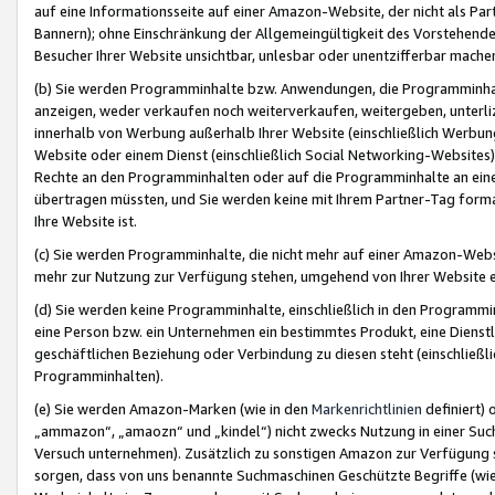
auf eine Informationsseite auf einer Amazon-Website, der nicht als Part
Bannern); ohne Einschränkung der Allgemeingültigkeit des Vorstehende
Besucher Ihrer Website unsichtbar, unlesbar oder unentzifferbar mache
(b) Sie werden Programminhalte bzw. Anwendungen, die Programminhalt
anzeigen, weder verkaufen noch weiterverkaufen, weitergeben, unterli
innerhalb von Werbung außerhalb Ihrer Website (einschließlich Werbun
Website oder einem Dienst (einschließlich Social Networking-Website
Rechte an den Programminhalten oder auf die Programminhalte an eine a
übertragen müssten, und Sie werden keine mit Ihrem Partner-Tag formati
Ihre Website ist.
(c) Sie werden Programminhalte, die nicht mehr auf einer Amazon-Websit
mehr zur Nutzung zur Verfügung stehen, umgehend von Ihrer Website e
(d) Sie werden keine Programminhalte, einschließlich in den Programmin
eine Person bzw. ein Unternehmen ein bestimmtes Produkt, eine Dienstle
geschäftlichen Beziehung oder Verbindung zu diesen steht (einschließli
Programminhalten).
(e) Sie werden Amazon-Marken (wie in den
Markenrichtlinien
definiert) 
„ammazon“, „amaozn“ und „kindel“) nicht zwecks Nutzung in einer Suc
Versuch unternehmen). Zusätzlich zu sonstigen Amazon zur Verfügung 
sorgen, dass von uns benannte Suchmaschinen Geschützte Begriffe (wie 