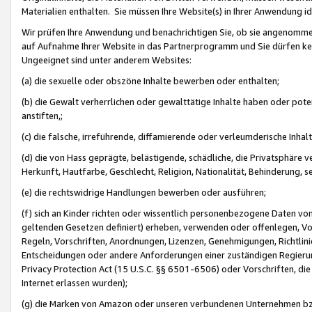
Materialien enthalten. Sie müssen Ihre Website(s) in Ihrer Anwendung ide
Wir prüfen Ihre Anwendung und benachrichtigen Sie, ob sie angenommen
auf Aufnahme Ihrer Website in das Partnerprogramm und Sie dürfen kei
Ungeeignet sind unter anderem Websites:
(a) die sexuelle oder obszöne Inhalte bewerben oder enthalten;
(b) die Gewalt verherrlichen oder gewalttätige Inhalte haben oder pot
anstiften,;
(c) die falsche, irreführende, diffamierende oder verleumderische Inha
(d) die von Hass geprägte, belästigende, schädliche, die Privatsphäre v
Herkunft, Hautfarbe, Geschlecht, Religion, Nationalität, Behinderung, 
(e) die rechtswidrige Handlungen bewerben oder ausführen;
(f) sich an Kinder richten oder wissentlich personenbezogene Daten vo
geltenden Gesetzen definiert) erheben, verwenden oder offenlegen, Vo
Regeln, Vorschriften, Anordnungen, Lizenzen, Genehmigungen, Richtlini
Entscheidungen oder andere Anforderungen einer zuständigen Regierung
Privacy Protection Act (15 U.S.C. §§ 6501-6506) oder Vorschriften, di
Internet erlassen wurden);
(g) die Marken von Amazon oder unseren verbundenen Unternehmen b