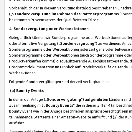
Vorbehaltlich der in diesem Vergütungskatalog beschriebenen Einschr
(„
Standardvergütung im Rahmen des Partnerprogramms
“) besc
bestimmten Prozentsatzes der Qualifizierten Erlöse.
4. Sondervergütung oder Werbeaktionen
Gelegentlich können wir Sonderprogramme oder Werbeaktionen auflegen,
oder alternative Vergütung („
Sondervergütung
”) zu verdienen. Amazo
Sonderprogramme oder Werbeaktionen jederzeit ganz oder teilweise einz
Sonderprogramme oder Werbeaktionen (auch Sonderprogramme oder We
Produktverkäufen kommt) disqualifizierende Ausschlusstatbestände, di
Programmdokumentation im Hinblick auf Produktverkäufe geltende E
Werbeaktionen.
Folgende Sondervergütungen sind derzeit verfügbar:
hier
.
(a) Bounty Events
In den in der
Anlage
(„
Sondervergütung
“) aufgeführten Ländern sind
Zusammenhang mit „
Bounty Events
“ die in dieser Ziffer 4 (a) besch
Bounty Event wie in der Anlage beschrieben anspruchsberechtigt sein mu
teilnehmende Startseite einer Amazon-Website aufruft und (2) der Kun
ausführt.
Amazon zahlt keine Sondervergütung, wenn das zugrundeliegende Boun