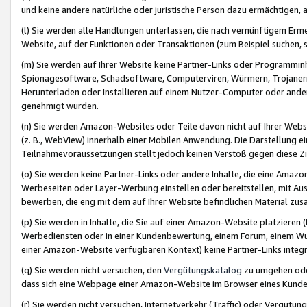
und keine andere natürliche oder juristische Person dazu ermächtigen, a
(l) Sie werden alle Handlungen unterlassen, die nach vernünftigem Erme
Website, auf der Funktionen oder Transaktionen (zum Beispiel suchen, s
(m) Sie werden auf Ihrer Website keine Partner-Links oder Programmin
Spionagesoftware, Schadsoftware, Computerviren, Würmern, Trojaner
Herunterladen oder Installieren auf einem Nutzer-Computer oder ande
genehmigt wurden.
(n) Sie werden Amazon-Websites oder Teile davon nicht auf Ihrer Websi
(z. B., WebView) innerhalb einer Mobilen Anwendung. Die Darstellung ein
Teilnahmevoraussetzungen stellt jedoch keinen Verstoß gegen diese Zif
(o) Sie werden keine Partner-Links oder andere Inhalte, die eine Am
Werbeseiten oder Layer-Werbung einstellen oder bereitstellen, mit Au
bewerben, die eng mit dem auf Ihrer Website befindlichen Material z
(p) Sie werden in Inhalte, die Sie auf einer Amazon-Website platzier
Werbediensten oder in einer Kundenbewertung, einem Forum, einem Wun
einer Amazon-Website verfügbaren Kontext) keine Partner-Links integr
(q) Sie werden nicht versuchen, den
Vergütungskatalog
zu umgehen oder
dass sich eine Webpage einer Amazon-Website im Browser eines Kunden 
(r) Sie werden nicht versuchen, Internetverkehr (Traffic) oder Vergü