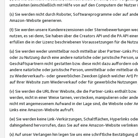
umzuleiten (einschließlich mit Hilfe von auf den Computern der Nutzer i
(s) Sie werden nicht durch Roboter, Softwareprogramme oder auf andere
Amazon-Website generieren.
(t) Sie werden unsere Kundenrezensionen oder Sternebewertungen wed
nutzen, es sei denn, Sie haben über die Creators API und die PA API e
erfüllen die in der Lizenz beschriebenen Voraussetzungen für die Nutzu
(u) Sie werden weder unmittelbar noch mittelbar über Partner-Links P
oder zu Nutzung durch eine andere natürliche oder juristische Person,
Geschäftspartnern nicht gestatten bzw. diese nicht dazu auffordern od
andere natürliche oder juristische Person, unmittelbar oder mittelbar
zu Wiederverkaufs- oder gewerblichen Zwecken (gleich welcher Art) 
auf Ihrer Website zum Wiederverkauf oder für gewerbliche Nutzungen 
(v) Sie werden die URL Ihrer Website, die die Partner-Links enthält b
werden, nicht in einer Weise tarnen, verstecken, manipulieren oder and
nicht mit angemessenem Aufwand in der Lage sind, die Website oder A
Links eine Amazon-Website aufruft.
(w) Sie werden keine Link-Verkürzungen, Schaltflächen, Hyperlinks ode
dahingehend hervorrufen, dass Sie auf eine Amazon-Website verlinken
(x) Auf unser Verlangen hin legen Sie uns eine schriftliche Bestätigung