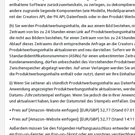
enthaltene Software zurückzuentwickeln, zu zerlegen, zu dekompilier
andere zugrunde liegende Komponenten (wie Modelle, Modellparameter
mit der Creators API, der PA API, Datenfeeds oder in den Produkt Werb
(h) Sie werden Produktwerbungsinhalte, die aus einem Bild bestehen, ni
Zeitraum von bis zu 24 Stunden einen Link auf Produktwerbungsinhalte
die nicht aus Bildern bestehen, für einen Zeitraum von bis zu 24 Stund
Ablauf dieses Zeitraums durch entsprechende Anfrage an die Creators 
Produktwerbungsinhalte aktualisieren und neu darstellen. Sofern wir Ih
Standardidentifikationsnummern (ASINs) für einen unbestimmten Zeitra
Kundenanwendung, dürfen unbeschadet des Vorstehenden Produktwerbu
Zwischenspeicher abgelegt werden. Auf unser Verlangen werden Sie un
die Produktwerbungsinhalte enthält oder nutzt, damit wir Ihre Einhalt
(i) Wenn Sie seltener als stündlich Produktwerbungsinhalte aus Datenfe
Anwendung angezeigten Produktwerbungsinhalte aktualisieren, werden 
Datums-/Uhrzeitstempel einfügen. Wenn Sie jedoch die in Ihrer Anwe
und aktualisiert haben, kann der Datumsteil des Stempels entfallen. Dies
• Preis auf [Amazon-Website einfügen]: [EUR/GBP] 32,77 (Stand 07.01.
• Preis auf [Amazon-Website einfügen]: [EUR/GBP] 32,77 (Stand 14:11 
Außerdem müssen Sie den folgenden Haftungsausschluss entweder neb
ein Pop-up-Fenster, ein Pop-up-Skript oder ein sonstiges vergleichba