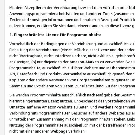
Mit dem Akzeptieren der Vereinbarung bzw. mit dem Aufrufen oder Nutz
Anwendungsprogrammierschnittstellen und anderer Tools (zusammen die
Texten und sonstigen Informationen und Inhalten in Bezug auf Produkte
nutzen können, erklären Sie sich damit einverstanden, an diese Lizenz 
1. Eingeschränkte Lizenz für Programminhalte
Vorbehaltlich der Bedingungen der Vereinbarung und ausschließlich z
Einhaltung der Vereinbarung (einschließlich dieser Lizenz und der ande
nicht übertragbare, nicht unterlizenzierbare, nicht exklusive, gebühren
anzuzeigen; (b) nur diejenigen der Amazon-Marken zu verwenden (wie in 
Programminhalte, ausschließlich auf Ihrer Website und in Übereinstimmu
API, Datenfeeds und Produkt-Werbeinhalte ausschließlich gemäß den Spe
Kopieren oder andere Verwenden von Programminhalten zugunsten Dri
Sammeln und Extrahieren von Daten. Zur Klarstellung: Zu den Program
Sie werden Programminhalte ausschließlich nach Maßgabe der Besti
hiermit eingeräumten Lizenz nutzen. Unbeschadet des Vorstehenden we
Umsätze auf eine Amazon-Website zu leiten, und werden Programminhal
Verbindung mit Programminhalten Besucher auf andere Websites als ein
unmittelbarem Zusammenhang mit den Programminhalten stehen, Links z
Nutzung der Programminhalte ausschließlich mit der betreffenden Pr
nicht mit einer anderen Webpage verlinken.