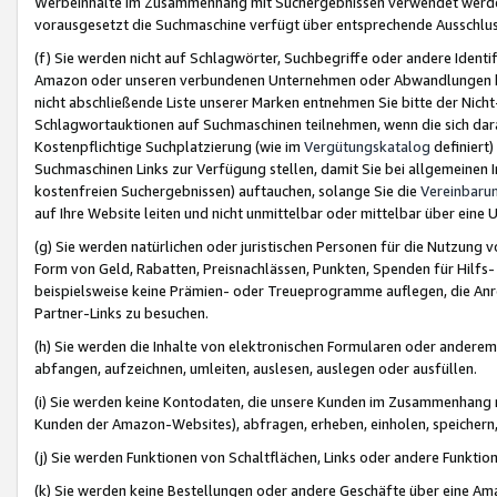
Werbeinhalte im Zusammenhang mit Suchergebnissen verwendet werden,
vorausgesetzt die Suchmaschine verfügt über entsprechende Ausschlu
(f) Sie werden nicht auf Schlagwörter, Suchbegriffe oder andere Ident
Amazon oder unseren verbundenen Unternehmen oder Abwandlungen bzw
nicht abschließende Liste unserer Marken entnehmen Sie bitte der Nich
Schlagwortauktionen auf Suchmaschinen teilnehmen, wenn die sich da
Kostenpflichtige Suchplatzierung (wie im
Vergütungskatalog
definiert
Suchmaschinen Links zur Verfügung stellen, damit Sie bei allgemeinen I
kostenfreien Suchergebnissen) auftauchen, solange Sie die
Vereinbaru
auf Ihre Website leiten und nicht unmittelbar oder mittelbar über eine
(g) Sie werden natürlichen oder juristischen Personen für die Nutzung 
Form von Geld, Rabatten, Preisnachlässen, Punkten, Spenden für Hilfs
beispielsweise keine Prämien- oder Treueprogramme auflegen, die Anrei
Partner-Links zu besuchen.
(h) Sie werden die Inhalte von elektronischen Formularen oder anderem M
abfangen, aufzeichnen, umleiten, auslesen, auslegen oder ausfüllen.
(i) Sie werden keine Kontodaten, die unsere Kunden im Zusammenhang 
Kunden der Amazon-Websites), abfragen, erheben, einholen, speichern,
(j) Sie werden Funktionen von Schaltflächen, Links oder andere Funkti
(k) Sie werden keine Bestellungen oder andere Geschäfte über eine Ama