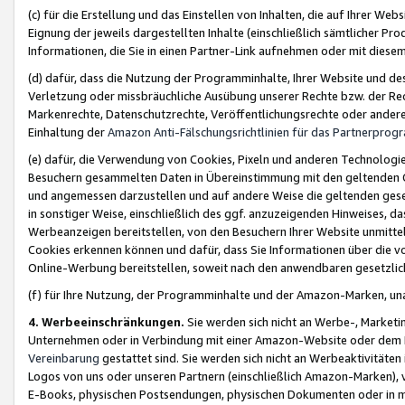
(c) für die Erstellung und das Einstellen von Inhalten, die auf Ihrer We
Eignung der jeweils dargestellten Inhalte (einschließlich sämtlicher 
Informationen, die Sie in einen Partner-Link aufnehmen oder mit diese
(d) dafür, dass die Nutzung der Programminhalte, Ihrer Website und des 
Verletzung oder missbräuchliche Ausübung unserer Rechte bzw. der Recht
Markenrechte, Datenschutzrechte, Veröffentlichungsrechte oder anderer
Einhaltung der
Amazon Anti-Fälschungsrichtlinien für das Partnerpro
(e) dafür, die Verwendung von Cookies, Pixeln und anderen Technologien
Besuchern gesammelten Daten in Übereinstimmung mit den geltenden Ge
und angemessen darzustellen und auf andere Weise die geltenden geset
in sonstiger Weise, einschließlich des ggf. anzuzeigenden Hinweises, d
Werbeanzeigen bereitstellen, von den Besuchern Ihrer Website unmitte
Cookies erkennen können und dafür, dass Sie Informationen über die v
Online-Werbung bereitstellen, soweit nach den anwendbaren gesetzlic
(f) für Ihre Nutzung, der Programminhalte und der Amazon-Marken, u
4. Werbeeinschränkungen.
Sie werden sich nicht an Werbe-, Market
Unternehmen oder in Verbindung mit einer Amazon-Website oder dem Pa
Vereinbarung
gestattet sind. Sie werden sich nicht an Werbeaktivitäten
Logos von uns oder unseren Partnern (einschließlich Amazon-Marken), 
E-Books, physischen Postsendungen, physischen Dokumenten oder in 