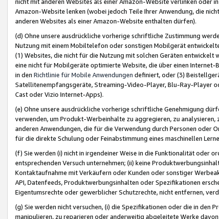
nicht mit anderen Websites als einer Amazon-Website verlinken oder i
Amazon-Website lenken (wobei jedoch Teile Ihrer Anwendung, die nich
anderen Websites als einer Amazon-Website enthalten dürfen).
(d) Ohne unsere ausdrückliche vorherige schriftliche Zustimmung werd
Nutzung mit einem Mobiltelefon oder sonstigen Mobilgerät entwickelt
(1) Websites, die nicht für die Nutzung mit solchen Geräten entwickelt
eine nicht für Mobilgeräte optimierte Website, die über einen Interne
in den
Richtlinie für Mobile Anwendungen
definiert, oder (3) Beistellge
Satellitenempfangsgeräte, Streaming-Video-Player, Blu-Ray-Player ode
Cast oder Vizio Internet-Apps).
(e) Ohne unsere ausdrückliche vorherige schriftliche Genehmigung dürfe
verwenden, um Produkt-Werbeinhalte zu aggregieren, zu analysieren, 
anderen Anwendungen, die für die Verwendung durch Personen oder Or
für die direkte Schulung oder Feinabstimmung eines maschinellen Lern
(f) Sie werden (i) nicht in irgendeiner Weise in die Funktionalität ode
entsprechenden Versuch unternehmen; (ii) keine Produktwerbungsinha
Kontaktaufnahme mit Verkäufern oder Kunden oder sonstiger Werbeaktiv
API, Datenfeeds, Produktwerbungsinhalten oder Spezifikationen erschei
Eigentumsrechte oder gewerblicher Schutzrechte, nicht entfernen, verd
(g) Sie werden nicht versuchen, (i) die Spezifikationen oder die in de
manipulieren, zu reparieren oder anderweitig abgeleitete Werke davon z