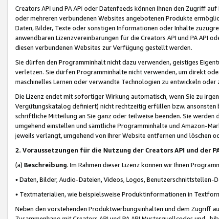
Creators API und PA API oder Datenfeeds können Ihnen den Zugriff auf D
oder mehreren verbundenen Websites angebotenen Produkte ermögliche
Daten, Bilder, Texte oder sonstigen Informationen oder Inhalte zuzugre
anwendbaren Lizenzvereinbarungen für die Creators API und PA API od
diesen verbundenen Websites zur Verfügung gestellt werden.
Sie dürfen den Programminhalt nicht dazu verwenden, geistiges Eigent
verletzen. Sie dürfen Programminhalte nicht verwenden, um direkt ode
maschinelles Lernen oder verwandte Technologien zu entwickeln oder zu
Die Lizenz endet mit sofortiger Wirkung automatisch, wenn Sie zu irg
Vergütungskatalog definiert) nicht rechtzeitig erfüllen bzw. ansonsten
schriftliche Mitteilung an Sie ganz oder teilweise beenden. Sie werden
umgehend einstellen und sämtliche Programminhalte und Amazon-Marke
jeweils verlangt, umgehend von Ihrer Website entfernen und löschen od
2. Voraussetzungen für die Nutzung der Creators API und der P
(a)
Beschreibung
. Im Rahmen dieser Lizenz können wir Ihnen Programmi
• Daten, Bilder, Audio-Dateien, Videos, Logos, Benutzerschnittstellen-
• Textmaterialien, wie beispielsweise Produktinformationen in Textfor
Neben den vorstehenden Produktwerbungsinhalten und dem Zugriff auf 
Zusammenhang mit Creators API und PA API Musterquellcodes und -bibli