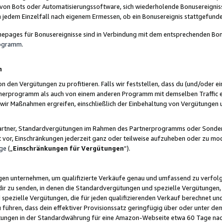
 von Bots oder Automatisierungssoftware, sich wiederholende Bonusereignisse
n jedem Einzelfall nach eigenem Ermessen, ob ein Bonusereignis stattgefund
epages für Bonusereignisse sind in Verbindung mit dem entsprechenden Bonu
rogramm
.
n
den Vergütungen zu profitieren. Falls wir feststellen, dass du (und/oder ein
erprogramm als auch von einem anderen Programm mit demselben Traffic ei
n wir Maßnahmen ergreifen, einschließlich der Einbehaltung von Vergütunge
r Partner, Standardvergütungen im Rahmen des Partnerprogramms oder Sonde
ht vor, Einschränkungen jederzeit ganz oder teilweise aufzuheben oder zu mod
ge
(„
Einschränkungen für Vergütungen
“).
ngen unternehmen, um qualifizierte Verkäufe genau und umfassend zu verfol
dir zu senden, in denen die Standardvergütungen und spezielle Vergütungen, 
pezielle Vergütungen, die für jeden qualifizierenden Verkauf berechnet un
 führen, dass dein effektiver Provisionssatz geringfügig über oder unter dem
ungen in der Standardwährung für eine Amazon-Webseite etwa 60 Tage nach