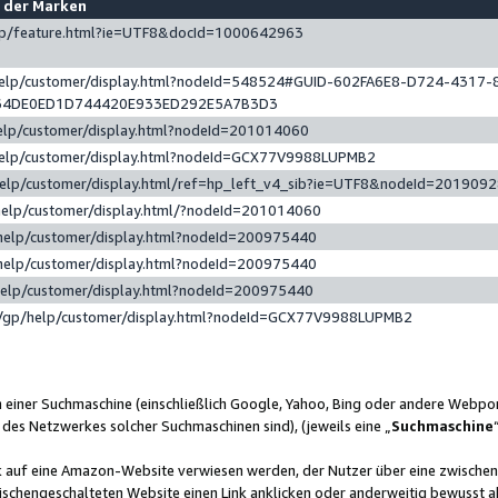
e der Marken
gp/feature.html?ie=UTF8&docId=1000642963
help/customer/display.html?nodeId=548524#GUID-602FA6E8-D724-4317-
64DE0ED1D744420E933ED292E5A7B3D3
elp/customer/display.html?nodeId=201014060
help/customer/display.html?nodeId=GCX77V9988LUPMB2
help/customer/display.html/ref=hp_left_v4_sib?ie=UTF8&nodeId=201909
help/customer/display.html/?nodeId=201014060
help/customer/display.html?nodeId=200975440
help/customer/display.html?nodeId=200975440
help/customer/display.html?nodeId=200975440
/gp/help/customer/display.html?nodeId=GCX77V9988LUPMB2
n einer Suchmaschine (einschließlich Google, Yahoo, Bing oder andere Webp
 des Netzwerkes solcher Suchmaschinen sind), (jeweils eine „
Suchmaschine
nk auf eine Amazon-Website verwiesen werden, der Nutzer über eine zwische
ischengeschalteten Website einen Link anklicken oder anderweitig bewusst a