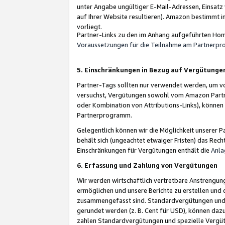
unter Angabe ungültiger E-Mail-Adressen, Einsatz
auf Ihrer Website resultieren). Amazon bestimmt i
vorliegt.
Partner-Links zu den im Anhang aufgeführten Hom
Voraussetzungen für die Teilnahme am Partnerp
5. Einschränkungen in Bezug auf Vergütunge
Partner-Tags sollten nur verwendet werden, um von 
versuchst, Vergütungen sowohl vom Amazon Partn
oder Kombination von Attributions-Links), könne
Partnerprogramm.
Gelegentlich können wir die Möglichkeit unsere
behält sich (ungeachtet etwaiger Fristen) das Rec
Einschränkungen für Vergütungen enthält die
Anla
6. Erfassung und Zahlung von Vergütungen
Wir werden wirtschaftlich vertretbare Anstrengu
ermöglichen und unsere Berichte zu erstellen und 
zusammengefasst sind. Standardvergütungen und s
gerundet werden (z. B. Cent für USD), können dazu
zahlen Standardvergütungen und spezielle Vergüt