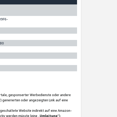
89F6-
280
ortale, gesponserter Werbedienste oder andere
“) generierten oder angezeigten Link auf eine
ngeschaltete Website indirekt auf eine Amazon-
ktiv werden müsste (eine „
Umleitung
“);