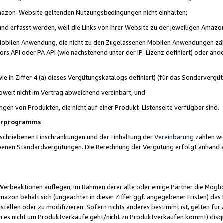
 Amazon-Website geltenden Nutzungsbedingungen nicht einhalten;
t und erfasst werden, weil die Links von Ihrer Website zu der jeweiligen Am
 Mobilen Anwendung, die nicht zu den Zugelassenen Mobilen Anwendungen zählt
s API oder PA API (wie nachstehend unter der IP-Lizenz definiert) oder ander
ie in Ziffer 4 (a) dieses Vergütungskatalogs definiert) (für das Sonderverg
weit nicht im Vertrag abweichend vereinbart, und
ngen von Produkten, die nicht auf einer Produkt-Listenseite verfügbar sind.
nerprogramms
eschriebenen Einschränkungen und der Einhaltung der
Vereinbarung
zahlen wir
ebenen Standardvergütungen. Die Berechnung der Vergütung erfolgt anhand e
beaktionen auflegen, im Rahmen derer alle oder einige Partner die Möglichk
Amazon behält sich (ungeachtet in dieser Ziffer ggf. angegebener Fristen) d
ustellen oder zu modifizieren. Sofern nichts anderes bestimmt ist, gelten 
s nicht um Produktverkäufe geht/nicht zu Produktverkäufen kommt) disqua