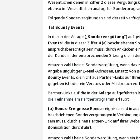
Wesentlichen denen in Ziffer 2 dieses Vergütung
ebenso im Wesentlichen analog für Sonderprogr
Folgende Sondervergütungen sind derzeit verfüg
(a) Bounty Events
In den in der
Anlage
(„
Sondervergütung
“) aufge
Events
“ die in dieser Ziffer 4 (a) beschriebenen 
anspruchsberechtigt sein muss, durch Anklicken ei
der Kunde in der entsprechenden Sitzung die in d
Amazon zahlt keine Sondervergütung, wenn das z
Angabe ungültiger E-Mail-Adressen, Einsatz von B
Bounty Events, die nicht aus Partner-Links auf Ihre
gegeben ist oder ein Verstoß oder Missbrauch vorl
Partner-Links auf die in der Anlage aufgeführte
die Teilnahme am Partnerprogramm
erlaubt.
(b) Bonus-Ereignisse
Bonusereignisse sind in au
beschriebenen Sondervergütungen in Verbindung m
sein muss, durch einen Partner-Link auf Ihrer We
Bonusaktion durchführt.
Amazon zahlt keine Sondervergütung, wenn ein Bon