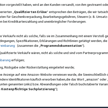
ktion vorgestellt haben, wird an den Kunden versandt, von ihm gestreamt od
erierten „
Qualifizierten Erlöse
“ entsprechen den Beträgen, die wir tatsäch
sten für Geschenkverpackung, Bearbeitungsgebühren, Steuern (z. B. Umsatz-
en bei Kreditkartenzahlung und uneinbringlicher Forderungen.
e Verkäufe nicht als solche, falls sie im Zusammenhang mit einem Verstoß 
ungen, Spezifikationen, Erklärungen und Richtlinien getätigt werden, die 
reinbarung
(zusammen die „
Programmdokumentation
“).
 Qualifizierte Verkäufe wären, nicht als solche und sind vom Partnerprogra
nbarung
erfolgen;
ung, Rückgabe oder Rückerstattung eingeleitet wurde;
ine Anzeige auf eine Amazon-Website verwiesen wurde, die Sieeinschließlich
ndere Identifikatoren käuflich erworben haben,die das Wort „amazon“ oder 
e unten genannten Links) bzw. Abwandlungen oder falsch buchstabierte Varia
e Kostenpflichtige Suchplatzierung
”);