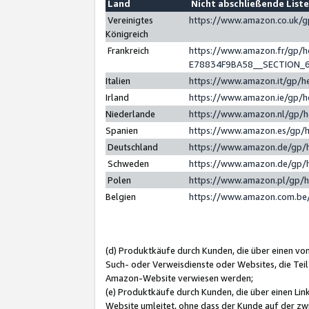
Land
Nicht abschließende List
Vereinigtes
https://www.amazon.co.uk/
Königreich
Frankreich
https://www.amazon.fr/gp/
E78834F9BA58__SECTION_
Italien
https://www.amazon.it/gp/h
Irland
https://www.amazon.ie/gp/
Niederlande
https://www.amazon.nl/gp/
Spanien
https://www.amazon.es/gp/
Deutschland
https://www.amazon.de/gp/
Schweden
https://www.amazon.de/gp/
Polen
https://www.amazon.pl/gp/
Belgien
https://www.amazon.com.be
(d) Produktkäufe durch Kunden, die über einen vo
Such- oder Verweisdienste oder Websites, die Teil
Amazon-Website verwiesen werden;
(e) Produktkäufe durch Kunden, die über einen Li
Website umleitet, ohne dass der Kunde auf der zw