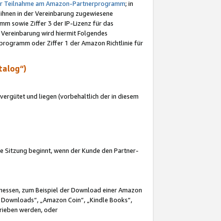
ur Teilnahme am Amazon-Partnerprogramm
; in
 ihnen in der Vereinbarung zugewiesene
m sowie Ziffer 3 der IP-Lizenz für das
 Vereinbarung wird hiermit Folgendes
programm oder Ziffer 1 der Amazon Richtlinie für
talog“)
ergütet und liegen (vorbehaltlich der in diesem
i die Sitzung beginnt, wenn der Kunde den Partner-
Ermessen, zum Beispiel der Download einer Amazon
 Downloads“, „Amazon Coin“, „Kindle Books“,
trieben werden, oder