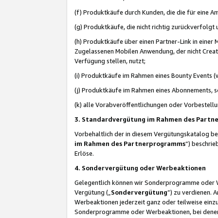
(f) Produktkäufe durch Kunden, die die für eine
(g) Produktkäufe, die nicht richtig zurückverfolg
(h) Produktkäufe über einen Partner-Link in einer
Zugelassenen Mobilen Anwendung, der nicht Creator
Verfügung stellen, nutzt;
(i) Produktkäufe im Rahmen eines Bounty Events (w
(j) Produktkäufe im Rahmen eines Abonnements, so
(k) alle Vorabveröffentlichungen oder Vorbestellu
3. Standardvergütung im Rahmen des Part
Vorbehaltlich der in diesem Vergütungskatalog b
im Rahmen des Partnerprogramms
“) beschri
Erlöse.
4. Sondervergütung oder Werbeaktionen
Gelegentlich können wir Sonderprogramme oder Wer
Vergütung („
Sondervergütung
”) zu verdienen. 
Werbeaktionen jederzeit ganz oder teilweise einz
Sonderprogramme oder Werbeaktionen, bei denen e