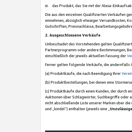
iii. das Produkt, das Sie mit der Alexa-Einkaufsa
Die aus den einzelnen Qualifizierten Verkäufen gen
einnehmen, abzüglich etwaiger Versandkosten, Ko
Gutschriften, Preisnachlässe, Bearbeitungsgebühr
2. Ausgeschlossene Verkäufe
Unbeschadet des Vorstehenden gelten Qualifiziert
Partnerprogramm oder andere Bestimmungen, Beding
einschließlich der jeweils aktuellen Fassung der
Ve
Ferner gelten folgende Verkäufe, die andernfalls
(a) Produktkäufe, die nach Beendigung Ihrer
Verei
(b) Produktbestellungen, bei denen eine Stornier
(c) Produktkäufe durch einen Kunden, der durch e
Auktionen über Schlagwörter, Suchbegriffe oder a
nicht abschließende Liste unserer Marken über di
und „kindel“) enthalten (jeweils eine „
Unzulässig