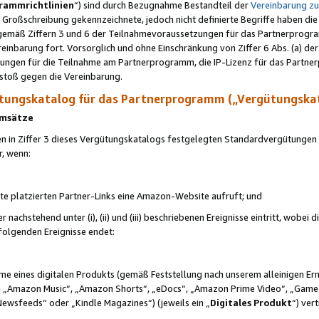
rammrichtlinien
“) sind durch Bezugnahme Bestandteil der
Vereinbarung z
Großschreibung gekennzeichnete, jedoch nicht definierte Begriffe haben die
 gemäß Ziffern 3 und 6 der Teilnahmevoraussetzungen für das Partnerprogram
nbarung fort. Vorsorglich und ohne Einschränkung von Ziffer 6 Abs. (a) der
ungen für die Teilnahme am Partnerprogramm, die IP-Lizenz für das Partner
rstoß gegen die Vereinbarung.
ungskatalog für das Partnerprogramm („Vergütungska
 Umsätze
n in Ziffer 3 dieses Vergütungskatalogs festgelegten Standardvergütungen v
r, wenn:
ite platzierten Partner-Links eine Amazon-Website aufruft; und
r nachstehend unter (i), (ii) und (iii) beschriebenen Ereignisse eintritt, wobe
 folgenden Ereignisse endet:
hme eines digitalen Produkts (gemäß Feststellung nach unserem alleinigen 
 „Amazon Music“, „Amazon Shorts“, „eDocs“, „Amazon Prime Video“, „Game
Newsfeeds“ oder „Kindle Magazines“) (jeweils ein „
Digitales Produkt
“) ver