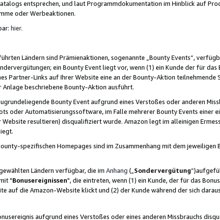
skatalogs entsprechen, und laut Programmdokumentation im Hinblick auf Pr
amme oder Werbeaktionen.
bar:
hier
.
führten Ländern sind Prämienaktionen, sogenannte „Bounty Events“, verfügb
Sondervergütungen; ein Bounty Event liegt vor, wenn (1) ein Kunde der für da
nes Partner-Links auf Ihrer Website eine an der Bounty-Aktion teilnehmende 
er Anlage beschriebene Bounty-Aktion ausführt.
ugrundeliegende Bounty Event aufgrund eines Verstoßes oder anderen Miss
ots oder Automatisierungssoftware, im Falle mehrerer Bounty Events einer e
r Website resultieren) disqualifiziert wurde. Amazon legt im alleinigen Ermess
iegt.
n Bounty-spezifischen Homepages sind im Zusammenhang mit dem jeweiligen
sgewählten Ländern verfügbar, die im
Anhang
(„
Sondervergütung
“)aufgefüh
it "
Bonusereignissen
", die eintreten, wenn (1) ein Kunde, der für das Bon
bsite auf die Amazon-Website klickt und (2) der Kunde während der sich dar
usereignis aufgrund eines Verstoßes oder eines anderen Missbrauchs disqua