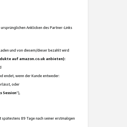
 ursprünglichen Anklicken des Partner-Links
laden und von diesem/dieser bezahlt wird
rodukte auf amazon.co.uk anbieten):
d
 und endet, wenn der Kunde entweder:
erlässt, oder
ls Session
“),
t spätestens 89 Tage nach seiner erstmaligen