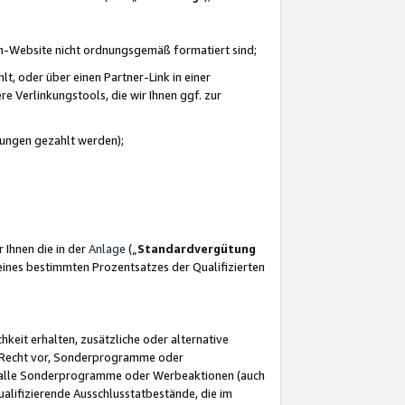
azon-Website nicht ordnungsgemäß formatiert sind;
, oder über einen Partner-Link in einer
e Verlinkungstools, die wir Ihnen ggf. zur
ütungen gezahlt werden);
 Ihnen die in der
Anlage
(„
Standardvergütung
ines bestimmten Prozentsatzes der Qualifizierten
eit erhalten, zusätzliche oder alternative
as Recht vor, Sonderprogramme oder
für alle Sonderprogramme oder Werbeaktionen (auch
lifizierende Ausschlusstatbestände, die im