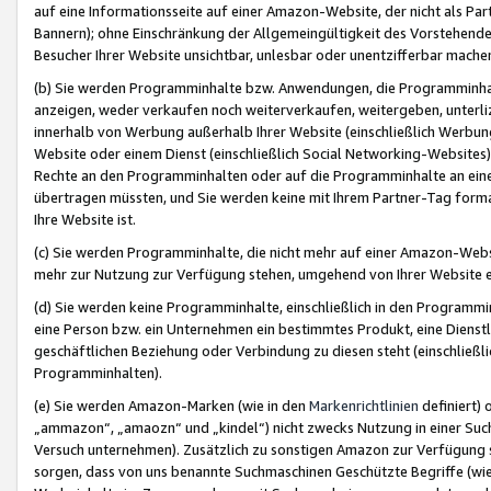
auf eine Informationsseite auf einer Amazon-Website, der nicht als Part
Bannern); ohne Einschränkung der Allgemeingültigkeit des Vorstehende
Besucher Ihrer Website unsichtbar, unlesbar oder unentzifferbar mache
(b) Sie werden Programminhalte bzw. Anwendungen, die Programminhalt
anzeigen, weder verkaufen noch weiterverkaufen, weitergeben, unterli
innerhalb von Werbung außerhalb Ihrer Website (einschließlich Werbun
Website oder einem Dienst (einschließlich Social Networking-Website
Rechte an den Programminhalten oder auf die Programminhalte an eine a
übertragen müssten, und Sie werden keine mit Ihrem Partner-Tag formati
Ihre Website ist.
(c) Sie werden Programminhalte, die nicht mehr auf einer Amazon-Websit
mehr zur Nutzung zur Verfügung stehen, umgehend von Ihrer Website e
(d) Sie werden keine Programminhalte, einschließlich in den Programmin
eine Person bzw. ein Unternehmen ein bestimmtes Produkt, eine Dienstle
geschäftlichen Beziehung oder Verbindung zu diesen steht (einschließli
Programminhalten).
(e) Sie werden Amazon-Marken (wie in den
Markenrichtlinien
definiert) 
„ammazon“, „amaozn“ und „kindel“) nicht zwecks Nutzung in einer Suc
Versuch unternehmen). Zusätzlich zu sonstigen Amazon zur Verfügung 
sorgen, dass von uns benannte Suchmaschinen Geschützte Begriffe (wie 