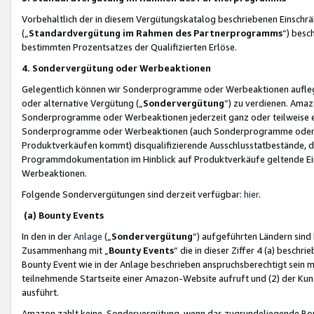
Vorbehaltlich der in diesem Vergütungskatalog beschriebenen Einschr
(„
Standardvergütung im Rahmen des Partnerprogramms
“) besc
bestimmten Prozentsatzes der Qualifizierten Erlöse.
4. Sondervergütung oder Werbeaktionen
Gelegentlich können wir Sonderprogramme oder Werbeaktionen auflegen,
oder alternative Vergütung („
Sondervergütung
”) zu verdienen. Amazo
Sonderprogramme oder Werbeaktionen jederzeit ganz oder teilweise einz
Sonderprogramme oder Werbeaktionen (auch Sonderprogramme oder We
Produktverkäufen kommt) disqualifizierende Ausschlusstatbestände, di
Programmdokumentation im Hinblick auf Produktverkäufe geltende E
Werbeaktionen.
Folgende Sondervergütungen sind derzeit verfügbar:
hier
.
(a) Bounty Events
In den in der
Anlage
(„
Sondervergütung
“) aufgeführten Ländern sind
Zusammenhang mit „
Bounty Events
“ die in dieser Ziffer 4 (a) besch
Bounty Event wie in der Anlage beschrieben anspruchsberechtigt sein mu
teilnehmende Startseite einer Amazon-Website aufruft und (2) der Kun
ausführt.
Amazon zahlt keine Sondervergütung, wenn das zugrundeliegende Boun