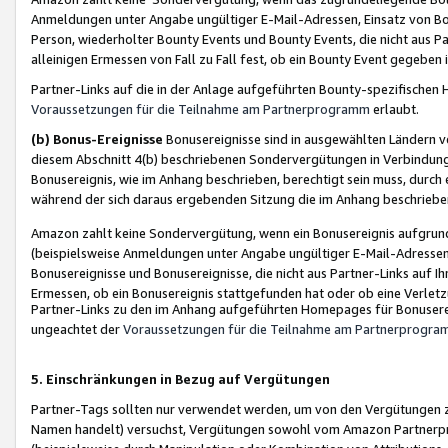
Anmeldungen unter Angabe ungültiger E-Mail-Adressen, Einsatz von Bot
Person, wiederholter Bounty Events und Bounty Events, die nicht aus Par
alleinigen Ermessen von Fall zu Fall fest, ob ein Bounty Event gegeben 
Partner-Links auf die in der Anlage aufgeführten Bounty-spezifisch
Voraussetzungen für die Teilnahme am Partnerprogramm
erlaubt.
(b) Bonus-Ereignisse
Bonusereignisse sind in ausgewählten Ländern v
diesem Abschnitt 4(b) beschriebenen Sondervergütungen in Verbindung
Bonusereignis, wie im Anhang beschrieben, berechtigt sein muss, durch 
während der sich daraus ergebenden Sitzung die im Anhang beschriebe
Amazon zahlt keine Sondervergütung, wenn ein Bonusereignis aufgrund 
(beispielsweise Anmeldungen unter Angabe ungültiger E-Mail-Adressen
Bonusereignisse und Bonusereignisse, die nicht aus Partner-Links auf I
Ermessen, ob ein Bonusereignis stattgefunden hat oder ob eine Verletz
Partner-Links zu den im Anhang aufgeführten Homepages für Bonuserei
ungeachtet der
Voraussetzungen für die Teilnahme am Partnerprogr
5. Einschränkungen in Bezug auf Vergütungen
Partner-Tags sollten nur verwendet werden, um von den Vergütungen zu pr
Namen handelt) versuchst, Vergütungen sowohl vom Amazon Partnerp