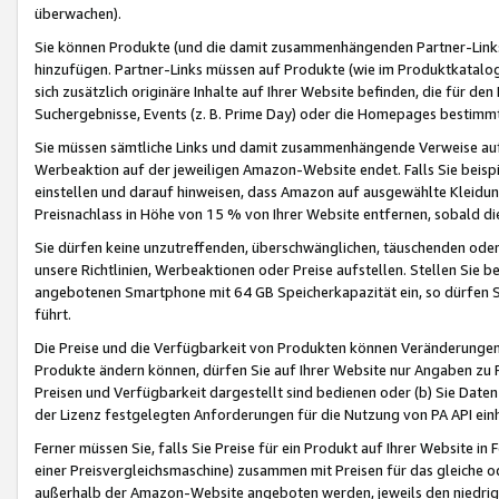
überwachen).
Sie können Produkte (und die damit zusammenhängenden Partner-Links)
hinzufügen. Partner-Links müssen auf Produkte (wie im Produktkatalog de
sich zusätzlich originäre Inhalte auf Ihrer Website befinden, die für 
Suchergebnisse, Events (z. B. Prime Day) oder die Homepages bestimmte
Sie müssen sämtliche Links und damit zusammenhängende Verweise auf z
Werbeaktion auf der jeweiligen Amazon-Website endet. Falls Sie beisp
einstellen und darauf hinweisen, dass Amazon auf ausgewählte Kleidun
Preisnachlass in Höhe von 15 % von Ihrer Website entfernen, sobald di
Sie dürfen keine unzutreffenden, überschwänglichen, täuschenden od
unsere Richtlinien, Werbeaktionen oder Preise aufstellen. Stellen Sie 
angebotenen Smartphone mit 64 GB Speicherkapazität ein, so dürfen S
führt.
Die Preise und die Verfügbarkeit von Produkten können Veränderungen 
Produkte ändern können, dürfen Sie auf Ihrer Website nur Angaben zu P
Preisen und Verfügbarkeit dargestellt sind bedienen oder (b) Sie Daten
der Lizenz festgelegten Anforderungen für die Nutzung von PA API einh
Ferner müssen Sie, falls Sie Preise für ein Produkt auf Ihrer Website in 
einer Preisvergleichsmaschine) zusammen mit Preisen für das gleiche o
außerhalb der Amazon-Website angeboten werden, jeweils den niedrigst