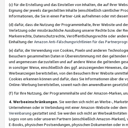
(c) für die Erstellung und das Einstellen von Inhalten, die auf Ihrer We
Eignung der jeweils dargestellten Inhalte (einschließlich sämtlicher 
Informationen, die Sie in einen Partner-Link aufnehmen oder mit diese
(d) dafür, dass die Nutzung der Programminhalte, Ihrer Website und des 
Verletzung oder missbräuchliche Ausübung unserer Rechte bzw. der Recht
Markenrechte, Datenschutzrechte, Veröffentlichungsrechte oder anderer
Einhaltung der
Amazon Anti-Fälschungsrichtlinien für das Partnerpro
(e) dafür, die Verwendung von Cookies, Pixeln und anderen Technologien
Besuchern gesammelten Daten in Übereinstimmung mit den geltenden Ge
und angemessen darzustellen und auf andere Weise die geltenden geset
in sonstiger Weise, einschließlich des ggf. anzuzeigenden Hinweises, d
Werbeanzeigen bereitstellen, von den Besuchern Ihrer Website unmitte
Cookies erkennen können und dafür, dass Sie Informationen über die v
Online-Werbung bereitstellen, soweit nach den anwendbaren gesetzlic
(f) für Ihre Nutzung, der Programminhalte und der Amazon-Marken, u
4. Werbeeinschränkungen.
Sie werden sich nicht an Werbe-, Market
Unternehmen oder in Verbindung mit einer Amazon-Website oder dem Pa
Vereinbarung
gestattet sind. Sie werden sich nicht an Werbeaktivitäten
Logos von uns oder unseren Partnern (einschließlich Amazon-Marken), 
E-Books, physischen Postsendungen, physischen Dokumenten oder in 