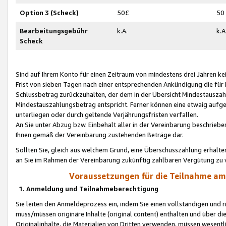
Option 3 (Scheck)
50£
50
Bearbeitungsgebühr
k.A.
k.A
Scheck
Sind auf Ihrem Konto für einen Zeitraum von mindestens drei Jahren kein
Frist von sieben Tagen nach einer entsprechenden Ankündigung die für
Schlussbetrag zurückzuhalten, der dem in der Übersicht Mindestausz
Mindestauszahlungsbetrag entspricht. Ferner können eine etwaig aufg
unterliegen oder durch geltende Verjährungsfristen verfallen.
An Sie unter Abzug bzw. Einbehalt aller in der Vereinbarung beschrieb
Ihnen gemäß der Vereinbarung zustehenden Beträge dar.
Sollten Sie, gleich aus welchem Grund, eine Überschusszahlung erhalte
an Sie im Rahmen der Vereinbarung zukünftig zahlbaren Vergütung zu 
Voraussetzungen für die Teilnahme a
1. Anmeldung und Teilnahmeberechtigung
Sie leiten den Anmeldeprozess ein, indem Sie einen vollständigen und 
muss/müssen originäre Inhalte (original content) enthalten und über d
Originalinhalte, die Materialien von Dritten verwenden, müssen wese