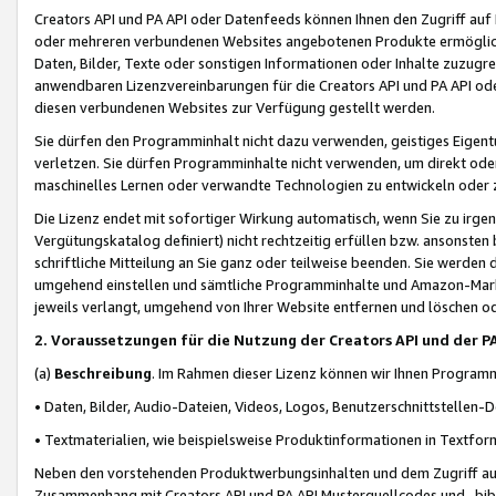
Creators API und PA API oder Datenfeeds können Ihnen den Zugriff auf D
oder mehreren verbundenen Websites angebotenen Produkte ermögliche
Daten, Bilder, Texte oder sonstigen Informationen oder Inhalte zuzugre
anwendbaren Lizenzvereinbarungen für die Creators API und PA API od
diesen verbundenen Websites zur Verfügung gestellt werden.
Sie dürfen den Programminhalt nicht dazu verwenden, geistiges Eigent
verletzen. Sie dürfen Programminhalte nicht verwenden, um direkt ode
maschinelles Lernen oder verwandte Technologien zu entwickeln oder zu
Die Lizenz endet mit sofortiger Wirkung automatisch, wenn Sie zu irg
Vergütungskatalog definiert) nicht rechtzeitig erfüllen bzw. ansonsten
schriftliche Mitteilung an Sie ganz oder teilweise beenden. Sie werden
umgehend einstellen und sämtliche Programminhalte und Amazon-Marke
jeweils verlangt, umgehend von Ihrer Website entfernen und löschen od
2. Voraussetzungen für die Nutzung der Creators API und der P
(a)
Beschreibung
. Im Rahmen dieser Lizenz können wir Ihnen Programmi
• Daten, Bilder, Audio-Dateien, Videos, Logos, Benutzerschnittstellen-
• Textmaterialien, wie beispielsweise Produktinformationen in Textfor
Neben den vorstehenden Produktwerbungsinhalten und dem Zugriff auf 
Zusammenhang mit Creators API und PA API Musterquellcodes und -bibli