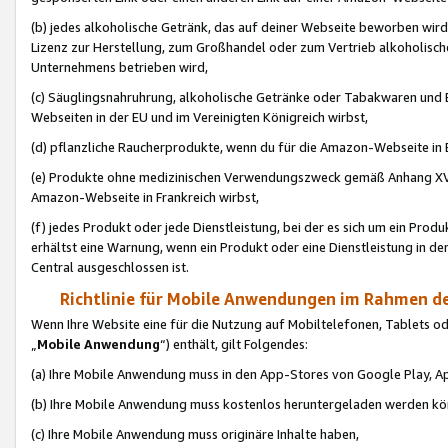
(b) jedes alkoholische Getränk, das auf deiner Webseite beworben wird
Lizenz zur Herstellung, zum Großhandel oder zum Vertrieb alkoholisch
Unternehmens betrieben wird,
(c) Säuglingsnahruhrung, alkoholische Getränke oder Tabakwaren und E
Webseiten in der EU und im Vereinigten Königreich wirbst,
(d) pflanzliche Raucherprodukte, wenn du für die Amazon-Webseite in B
(e) Produkte ohne medizinischen Verwendungszweck gemäß Anhang XVI 
Amazon-Webseite in Frankreich wirbst,
(f) jedes Produkt oder jede Dienstleistung, bei der es sich um ein Prod
erhältst eine Warnung, wenn ein Produkt oder eine Dienstleistung in de
Central ausgeschlossen ist.
Richtlinie für Mobile Anwendungen im Rahmen de
Wenn Ihre Website eine für die Nutzung auf Mobiltelefonen, Tablets 
„
Mobile Anwendung
“) enthält, gilt Folgendes:
(a) Ihre Mobile Anwendung muss in den App-Stores von Google Play, A
(b) Ihre Mobile Anwendung muss kostenlos heruntergeladen werden könn
(c) Ihre Mobile Anwendung muss originäre Inhalte haben,