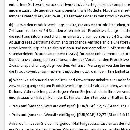
enthaltene Software zurückzuentwickeln, zu zerlegen, zu dekompilier
andere zugrunde liegende Komponenten (wie Modelle, Modellparameter
mit der Creators API, der PA API, Datenfeeds oder in den Produkt Werb
(h) Sie werden Produktwerbungsinhalte, die aus einem Bild bestehen, ni
Zeitraum von bis zu 24 Stunden einen Link auf Produktwerbungsinhalte
die nicht aus Bildern bestehen, für einen Zeitraum von bis zu 24 Stund
Ablauf dieses Zeitraums durch entsprechende Anfrage an die Creators 
Produktwerbungsinhalte aktualisieren und neu darstellen. Sofern wir Ih
Standardidentifikationsnummern (ASINs) für einen unbestimmten Zeitra
Kundenanwendung, dürfen unbeschadet des Vorstehenden Produktwerbu
Zwischenspeicher abgelegt werden. Auf unser Verlangen werden Sie un
die Produktwerbungsinhalte enthält oder nutzt, damit wir Ihre Einhalt
(i) Wenn Sie seltener als stündlich Produktwerbungsinhalte aus Datenfe
Anwendung angezeigten Produktwerbungsinhalte aktualisieren, werden 
Datums-/Uhrzeitstempel einfügen. Wenn Sie jedoch die in Ihrer Anwe
und aktualisiert haben, kann der Datumsteil des Stempels entfallen. Dies
• Preis auf [Amazon-Website einfügen]: [EUR/GBP] 32,77 (Stand 07.01.
• Preis auf [Amazon-Website einfügen]: [EUR/GBP] 32,77 (Stand 14:11 
Außerdem müssen Sie den folgenden Haftungsausschluss entweder neb
ein Pop-up-Fenster, ein Pop-up-Skript oder ein sonstiges vergleichba