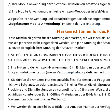
(d) Ihre Mobile Anwendung darf nicht die Funktion von Amazons eige
(e) Ihre Mobile Anwendung darf keine Amazon-Webpages in WebView 
Wir prüfen Ihre Anwendung und benachrichtigen Sie, ob sie angenomm
„
Zugelassene Mobile Anwendung
“ im Sinne der
Vereinbarung
.
Markenrichtlinien für das 
Diese Richtlinien gelten für die Nutzung der Marken, die wir Ihnen als 
müssen jederzeit strikt eingehalten werden, und jede Nutzung der Ama
Lizenzen bezüglich Ihrer Nutzung der Amazon-Marken.
1. SIE DÜRFEN DIE AMAZON-MARKEN AUSSCHLIESSLICH DURCH DARS
AUF EINER AMAZON-WEBSITE MITTELS EINES ENTSPRECHENDEN PART
2. Ihre Nutzung der Amazon-Marken muss (i) im Einklang mit der aktuells
Programmdokumentation (wie im
Vergütungskatalog
definiert) erfolg
3. Sie dürfen die Amazon-Marken ausschließlich für den in der Progr
nicht wie folgt nutzen oder darstellen: (i) in einer Weise, die ein Spo
Produkte und Dienstleistungen zu verunglimpfen, (iii) in einer Weise
schädigen könnte, oder (iv) in Offline-Materialien oder E-Mails (z. B.
Dokumenten oder mündlicher Werbung).
4. Wir werden Ihnen ein Bild bzw. Bilder der Amazon-Marken zur Verfüg