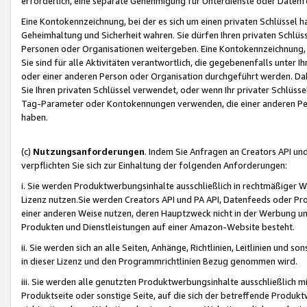
erforderlich, eine separate Genehmigung für Unterdienste oder Datenf
Eine Kontokennzeichnung, bei der es sich um einen privaten Schlüssel h
Geheimhaltung und Sicherheit wahren. Sie dürfen Ihren privaten Schlüss
Personen oder Organisationen weitergeben. Eine Kontokennzeichnung, die 
Sie sind für alle Aktivitäten verantwortlich, die gegebenenfalls unter
oder einer anderen Person oder Organisation durchgeführt werden. Dahe
Sie Ihren privaten Schlüssel verwendet, oder wenn Ihr privater Schlüss
Tag-Parameter oder Kontokennungen verwenden, die einer anderen Pers
haben.
(c)
Nutzungsanforderungen
. Indem Sie Anfragen an Creators API un
verpflichten Sie sich zur Einhaltung der folgenden Anforderungen:
i. Sie werden Produktwerbungsinhalte ausschließlich in rechtmäßiger W
Lizenz nutzen.Sie werden Creators API und PA API, Datenfeeds oder P
einer anderen Weise nutzen, deren Hauptzweck nicht in der Werbung u
Produkten und Dienstleistungen auf einer Amazon-Website besteht.
ii. Sie werden sich an alle Seiten, Anhänge, Richtlinien, Leitlinien und s
in dieser Lizenz und den Programmrichtlinien Bezug genommen wird.
iii. Sie werden alle genutzten Produktwerbungsinhalte ausschließlich m
Produktseite oder sonstige Seite, auf die sich der betreffende Produ