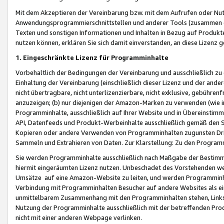
Mit dem Akzeptieren der Vereinbarung bzw. mit dem Aufrufen oder Nutz
Anwendungsprogrammierschnittstellen und anderer Tools (zusammen die
Texten und sonstigen Informationen und Inhalten in Bezug auf Produkte
nutzen können, erklären Sie sich damit einverstanden, an diese Lizenz 
1. Eingeschränkte Lizenz für Programminhalte
Vorbehaltlich der Bedingungen der Vereinbarung und ausschließlich z
Einhaltung der Vereinbarung (einschließlich dieser Lizenz und der ande
nicht übertragbare, nicht unterlizenzierbare, nicht exklusive, gebühren
anzuzeigen; (b) nur diejenigen der Amazon-Marken zu verwenden (wie in 
Programminhalte, ausschließlich auf Ihrer Website und in Übereinstimmu
API, Datenfeeds und Produkt-Werbeinhalte ausschließlich gemäß den Spe
Kopieren oder andere Verwenden von Programminhalten zugunsten Dri
Sammeln und Extrahieren von Daten. Zur Klarstellung: Zu den Program
Sie werden Programminhalte ausschließlich nach Maßgabe der Besti
hiermit eingeräumten Lizenz nutzen. Unbeschadet des Vorstehenden we
Umsätze auf eine Amazon-Website zu leiten, und werden Programminhal
Verbindung mit Programminhalten Besucher auf andere Websites als ein
unmittelbarem Zusammenhang mit den Programminhalten stehen, Links z
Nutzung der Programminhalte ausschließlich mit der betreffenden Pr
nicht mit einer anderen Webpage verlinken.