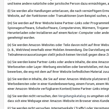
und keine andere natürliche oder juristische Person dazu ermächtigen, a
(l) Sie werden alle Handlungen unterlassen, die nach vernünftigem Erme
Website, auf der Funktionen oder Transaktionen (zum Beispiel suchen, s
(m) Sie werden auf Ihrer Website keine Partner-Links oder Programmin
Spionagesoftware, Schadsoftware, Computerviren, Würmern, Trojaner
Herunterladen oder Installieren auf einem Nutzer-Computer oder ande
genehmigt wurden.
(n) Sie werden Amazon-Websites oder Teile davon nicht auf Ihrer Websi
(z. B., WebView) innerhalb einer Mobilen Anwendung. Die Darstellung ein
Teilnahmevoraussetzungen stellt jedoch keinen Verstoß gegen diese Zif
(o) Sie werden keine Partner-Links oder andere Inhalte, die eine Am
Werbeseiten oder Layer-Werbung einstellen oder bereitstellen, mit Au
bewerben, die eng mit dem auf Ihrer Website befindlichen Material z
(p) Sie werden in Inhalte, die Sie auf einer Amazon-Website platzier
Werbediensten oder in einer Kundenbewertung, einem Forum, einem Wun
einer Amazon-Website verfügbaren Kontext) keine Partner-Links integr
(q) Sie werden nicht versuchen, den
Vergütungskatalog
zu umgehen oder
dass sich eine Webpage einer Amazon-Website im Browser eines Kunden 
(r) Sie werden nicht versuchen, Internetverkehr (Traffic) oder Vergü