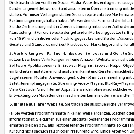
Direktnachrichten von Ihren Social-Media-Websites einfügen. vorausg
Kunden angemeldet werden) und ansonsten in Übereinstimmung mit der
stehen. Auf unser Verlangen stellen Sie uns repräsentative Mustermater
Bestimmungen eingehalten haben. Wir werden die Form und den Inhalt, di
Sie die Zertifizierung nicht in Übereinstimmung mit unserer Aufforderu
Klarstellung: (i) Für die Zwecke der geltenden Marketinggesetze (z. 
von 1991 und ähnlicher oder Nachfolgegesetze) sind Sie der „Absender“ j
Gesetze und Standards und Best Practices der Marketingbranche für 
5. Verbreitung von Partner-Links über Software und Geräte
Sie
nutzen bzw. keine Verlinkungen auf eine Amazon-Website wie nachsteh
Software-Applikationen (z. B. Browser Plug-ins, Browser Helper Objec
ein Endnutzer installieren und ausführen kann) und Geräten, einschlie
Zugelassenen Mobilen Anwendungen); oder (b) im Zusammenhang mit bzw.
Satellitenempfangsgeräte, Streaming-Video-Playern, Blu-Ray-Playern 
Viera Cast oder Vizio Internet Apps). Sie werden ohne ausdrückliche v
Entwicklung von Modellen des maschinellen Lernens oder verwandter 
6. Inhalte auf Ihrer Website
. Sie tragen die ausschließliche Verantwo
(a) Sie werden Programminhalte in keiner Weise ergänzen, löschen oder
Informationen; Sie dürfen aus einer Bilddatei bestehende Programminhal
erhalten bleiben bzw. aus Text bestehende Programminhalte so kürzen, 
Kürzung nicht sachlich falsch oder irreführend wird. Einige Arten von L