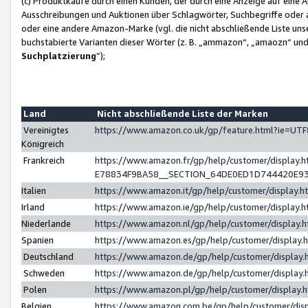
(c) Produktkäufe durch einen Kunden, der durch eine Anzeige auf eine 
Ausschreibungen und Auktionen über Schlagwörter, Suchbegriffe oder 
oder eine andere Amazon-Marke (vgl. die nicht abschließende Liste un
buchstabierte Varianten dieser Wörter (z. B. „ammazon“, „amaozn“ und „
Suchplatzierung
”);
Land
Nicht abschließende Liste der Marken
Vereinigtes
https://www.amazon.co.uk/gp/feature.html?ie=U
Königreich
Frankreich
https://www.amazon.fr/gp/help/customer/displa
E78834F9BA58__SECTION_64DE0ED1D744420E9
Italien
https://www.amazon.it/gp/help/customer/display
Irland
https://www.amazon.ie/gp/help/customer/displa
Niederlande
https://www.amazon.nl/gp/help/customer/display
Spanien
https://www.amazon.es/gp/help/customer/display
Deutschland
https://www.amazon.de/gp/help/customer/displa
Schweden
https://www.amazon.de/gp/help/customer/displa
Polen
https://www.amazon.pl/gp/help/customer/display
Belgien
https://www.amazon.com.be/gp/help/customer/d