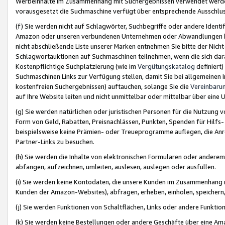
Werbeinhalte im Zusammenhang mit Suchergebnissen verwendet werden,
vorausgesetzt die Suchmaschine verfügt über entsprechende Ausschlu
(f) Sie werden nicht auf Schlagwörter, Suchbegriffe oder andere Ident
Amazon oder unseren verbundenen Unternehmen oder Abwandlungen bzw
nicht abschließende Liste unserer Marken entnehmen Sie bitte der Nich
Schlagwortauktionen auf Suchmaschinen teilnehmen, wenn die sich da
Kostenpflichtige Suchplatzierung (wie im
Vergütungskatalog
definiert
Suchmaschinen Links zur Verfügung stellen, damit Sie bei allgemeinen I
kostenfreien Suchergebnissen) auftauchen, solange Sie die
Vereinbaru
auf Ihre Website leiten und nicht unmittelbar oder mittelbar über eine
(g) Sie werden natürlichen oder juristischen Personen für die Nutzung 
Form von Geld, Rabatten, Preisnachlässen, Punkten, Spenden für Hilfs
beispielsweise keine Prämien- oder Treueprogramme auflegen, die Anrei
Partner-Links zu besuchen.
(h) Sie werden die Inhalte von elektronischen Formularen oder anderem M
abfangen, aufzeichnen, umleiten, auslesen, auslegen oder ausfüllen.
(i) Sie werden keine Kontodaten, die unsere Kunden im Zusammenhang 
Kunden der Amazon-Websites), abfragen, erheben, einholen, speichern,
(j) Sie werden Funktionen von Schaltflächen, Links oder andere Funkti
(k) Sie werden keine Bestellungen oder andere Geschäfte über eine Ama