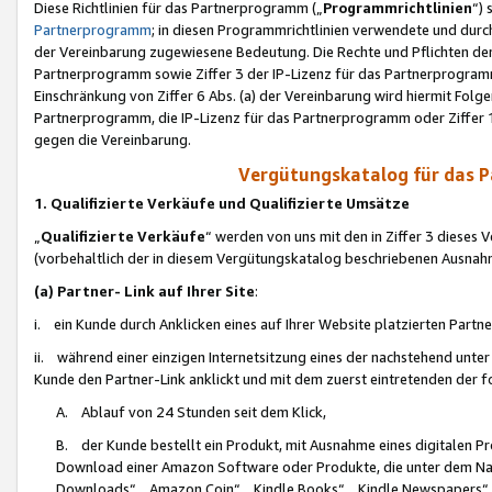
Diese Richtlinien für das Partnerprogramm („
Programmrichtlinien
“)
Partnerprogramm
; in diesen Programmrichtlinien verwendete und durch
der Vereinbarung zugewiesene Bedeutung. Die Rechte und Pflichten de
Partnerprogramm sowie Ziffer 3 der IP-Lizenz für das Partnerprogram
Einschränkung von Ziffer 6 Abs. (a) der Vereinbarung wird hiermit Fol
Partnerprogramm, die IP-Lizenz für das Partnerprogramm oder Ziffer 1
gegen die Vereinbarung.
Vergütungskatalog für das 
1. Qualifizierte Verkäufe und Qualifizierte Umsätze
„
Qualifizierte Verkäufe
“ werden von uns mit den in Ziffer 3 diese
(vorbehaltlich der in diesem Vergütungskatalog beschriebenen Ausnah
(a) Partner- Link auf Ihrer Site
:
i. ein Kunde durch Anklicken eines auf Ihrer Website platzierten Part
ii. während einer einzigen Internetsitzung eines der nachstehend unter (i)
Kunde den Partner-Link anklickt und mit dem zuerst eintretenden der f
A. Ablauf von 24 Stunden seit dem Klick,
B. der Kunde bestellt ein Produkt, mit Ausnahme eines digitalen P
Download einer Amazon Software oder Produkte, die unter dem N
Downloads“, „Amazon Coin“, „Kindle Books“, „Kindle Newspapers“, „