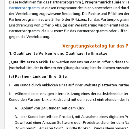
Diese Richtlinien für das Partnerprogramm („
Programmrichtlinien
“)
Partnerprogramm
; in diesen Programmrichtlinien verwendete und durch
der Vereinbarung zugewiesene Bedeutung. Die Rechte und Pflichten de
Partnerprogramm sowie Ziffer 3 der IP-Lizenz für das Partnerprogram
Einschränkung von Ziffer 6 Abs. (a) der Vereinbarung wird hiermit Fol
Partnerprogramm, die IP-Lizenz für das Partnerprogramm oder Ziffer 1
gegen die Vereinbarung.
Vergütungskatalog für das 
1. Qualifizierte Verkäufe und Qualifizierte Umsätze
„
Qualifizierte Verkäufe
“ werden von uns mit den in Ziffer 3 diese
(vorbehaltlich der in diesem Vergütungskatalog beschriebenen Ausnah
(a) Partner- Link auf Ihrer Site
:
i. ein Kunde durch Anklicken eines auf Ihrer Website platzierten Part
ii. während einer einzigen Internetsitzung eines der nachstehend unter (i)
Kunde den Partner-Link anklickt und mit dem zuerst eintretenden der f
A. Ablauf von 24 Stunden seit dem Klick,
B. der Kunde bestellt ein Produkt, mit Ausnahme eines digitalen P
Download einer Amazon Software oder Produkte, die unter dem N
Downloads“, „Amazon Coin“, „Kindle Books“, „Kindle Newspapers“, „