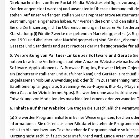
Direktnachrichten von Ihren Social-Media-Websites einfügen. vorausg
Kunden angemeldet werden) und ansonsten in Übereinstimmung mit der
stehen. Auf unser Verlangen stellen Sie uns repräsentative Mustermater
Bestimmungen eingehalten haben. Wir werden die Form und den Inhalt, di
Sie die Zertifizierung nicht in Übereinstimmung mit unserer Aufforderu
Klarstellung: (i) Für die Zwecke der geltenden Marketinggesetze (z. 
von 1991 und ähnlicher oder Nachfolgegesetze) sind Sie der „Absender“ j
Gesetze und Standards und Best Practices der Marketingbranche für 
5. Verbreitung von Partner-Links über Software und Geräte
Sie
nutzen bzw. keine Verlinkungen auf eine Amazon-Website wie nachsteh
Software-Applikationen (z. B. Browser Plug-ins, Browser Helper Objec
ein Endnutzer installieren und ausführen kann) und Geräten, einschlie
Zugelassenen Mobilen Anwendungen); oder (b) im Zusammenhang mit bzw.
Satellitenempfangsgeräte, Streaming-Video-Playern, Blu-Ray-Playern 
Viera Cast oder Vizio Internet Apps). Sie werden ohne ausdrückliche v
Entwicklung von Modellen des maschinellen Lernens oder verwandter 
6. Inhalte auf Ihrer Website
. Sie tragen die ausschließliche Verantwo
(a) Sie werden Programminhalte in keiner Weise ergänzen, löschen oder
Informationen; Sie dürfen aus einer Bilddatei bestehende Programminhal
erhalten bleiben bzw. aus Text bestehende Programminhalte so kürzen, 
Kürzung nicht sachlich falsch oder irreführend wird. Einige Arten von L