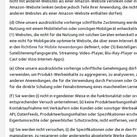
nicht mit anderen Websites als einer Amazon-Website verlinken oder i
Amazon-Website lenken (wobei jedoch Teile Ihrer Anwendung, die nich
anderen Websites als einer Amazon-Website enthalten dürfen).
(d) Ohne unsere ausdrückliche vorherige schriftliche Zustimmung werd
Nutzung mit einem Mobiltelefon oder sonstigen Mobilgerät entwickelt
(1) Websites, die nicht für die Nutzung mit solchen Geräten entwickelt
eine nicht für Mobilgeräte optimierte Website, die über einen Interne
in den
Richtlinie für Mobile Anwendungen
definiert, oder (3) Beistellge
Satellitenempfangsgeräte, Streaming-Video-Player, Blu-Ray-Player ode
Cast oder Vizio Internet-Apps).
(e) Ohne unsere ausdrückliche vorherige schriftliche Genehmigung dürfe
verwenden, um Produkt-Werbeinhalte zu aggregieren, zu analysieren, 
anderen Anwendungen, die für die Verwendung durch Personen oder Or
für die direkte Schulung oder Feinabstimmung eines maschinellen Lern
(f) Sie werden (i) nicht in irgendeiner Weise in die Funktionalität ode
entsprechenden Versuch unternehmen; (ii) keine Produktwerbungsinha
Kontaktaufnahme mit Verkäufern oder Kunden oder sonstiger Werbeaktiv
API, Datenfeeds, Produktwerbungsinhalten oder Spezifikationen erschei
Eigentumsrechte oder gewerblicher Schutzrechte, nicht entfernen, verd
(g) Sie werden nicht versuchen, (i) die Spezifikationen oder die in de
manipulieren, zu reparieren oder anderweitig abgeleitete Werke davon z