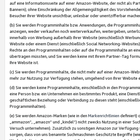
auf eine Informationsseite auf einer Amazon-Website, der nicht als Part
Bannern); ohne Einschränkung der Allgemeingültigkeit des Vorstehende
Besucher Ihrer Website unsichtbar, unlesbar oder unentzifferbar mache
(b) Sie werden Programminhalte bzw. Anwendungen, die Programminhalt
anzeigen, weder verkaufen noch weiterverkaufen, weitergeben, unterli
innerhalb von Werbung außerhalb Ihrer Website (einschließlich Werbun
Website oder einem Dienst (einschließlich Social Networking-Website
Rechte an den Programminhalten oder auf die Programminhalte an eine a
übertragen müssten, und Sie werden keine mit Ihrem Partner-Tag formati
Ihre Website ist.
(c) Sie werden Programminhalte, die nicht mehr auf einer Amazon-Websit
mehr zur Nutzung zur Verfügung stehen, umgehend von Ihrer Website e
(d) Sie werden keine Programminhalte, einschließlich in den Programmin
eine Person bzw. ein Unternehmen ein bestimmtes Produkt, eine Dienstle
geschäftlichen Beziehung oder Verbindung zu diesen steht (einschließli
Programminhalten).
(e) Sie werden Amazon-Marken (wie in den
Markenrichtlinien
definiert) 
„ammazon“, „amaozn“ und „kindel“) nicht zwecks Nutzung in einer Suc
Versuch unternehmen). Zusätzlich zu sonstigen Amazon zur Verfügung 
sorgen, dass von uns benannte Suchmaschinen Geschützte Begriffe (wie 