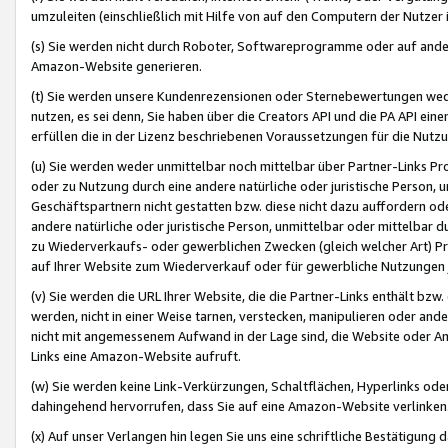
umzuleiten (einschließlich mit Hilfe von auf den Computern der Nutzer i
(s) Sie werden nicht durch Roboter, Softwareprogramme oder auf andere
Amazon-Website generieren.
(t) Sie werden unsere Kundenrezensionen oder Sternebewertungen wed
nutzen, es sei denn, Sie haben über die Creators API und die PA API e
erfüllen die in der Lizenz beschriebenen Voraussetzungen für die Nutzu
(u) Sie werden weder unmittelbar noch mittelbar über Partner-Links P
oder zu Nutzung durch eine andere natürliche oder juristische Person,
Geschäftspartnern nicht gestatten bzw. diese nicht dazu auffordern od
andere natürliche oder juristische Person, unmittelbar oder mittelbar
zu Wiederverkaufs- oder gewerblichen Zwecken (gleich welcher Art) 
auf Ihrer Website zum Wiederverkauf oder für gewerbliche Nutzungen 
(v) Sie werden die URL Ihrer Website, die die Partner-Links enthält b
werden, nicht in einer Weise tarnen, verstecken, manipulieren oder and
nicht mit angemessenem Aufwand in der Lage sind, die Website oder A
Links eine Amazon-Website aufruft.
(w) Sie werden keine Link-Verkürzungen, Schaltflächen, Hyperlinks ode
dahingehend hervorrufen, dass Sie auf eine Amazon-Website verlinken
(x) Auf unser Verlangen hin legen Sie uns eine schriftliche Bestätigung