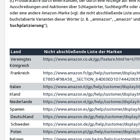
(c) Produktkäufe durch einen Kunden, der durch eine Anzeige auf eine 
Ausschreibungen und Auktionen über Schlagwörter, Suchbegriffe oder 
oder eine andere Amazon-Marke (vgl. die nicht abschließende Liste un
buchstabierte Varianten dieser Wörter (z. B. „ammazon“, „amaozn“ und „
Suchplatzierung
”);
Land
Nicht abschließende Liste der Marken
Vereinigtes
https://www.amazon.co.uk/gp/feature.html?ie=U
Königreich
Frankreich
https://www.amazon.fr/gp/help/customer/displa
E78834F9BA58__SECTION_64DE0ED1D744420E9
Italien
https://www.amazon.it/gp/help/customer/display
Irland
https://www.amazon.ie/gp/help/customer/displa
Niederlande
https://www.amazon.nl/gp/help/customer/display
Spanien
https://www.amazon.es/gp/help/customer/display
Deutschland
https://www.amazon.de/gp/help/customer/displa
Schweden
https://www.amazon.de/gp/help/customer/displa
Polen
https://www.amazon.pl/gp/help/customer/display
Belgien
https://www.amazon.com.be/gp/help/customer/d