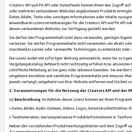
Creators API und PA API oder Datenfeeds können Ihnen den Zugriff auf D
oder mehreren verbundenen Websites angebotenen Produkte ermögliche
Daten, Bilder, Texte oder sonstigen Informationen oder Inhalte zuzugre
anwendbaren Lizenzvereinbarungen für die Creators API und PA API od
diesen verbundenen Websites zur Verfügung gestellt werden.
Sie dürfen den Programminhalt nicht dazu verwenden, geistiges Eigent
verletzen. Sie dürfen Programminhalte nicht verwenden, um direkt ode
maschinelles Lernen oder verwandte Technologien zu entwickeln oder zu
Die Lizenz endet mit sofortiger Wirkung automatisch, wenn Sie zu irg
Vergütungskatalog definiert) nicht rechtzeitig erfüllen bzw. ansonsten
schriftliche Mitteilung an Sie ganz oder teilweise beenden. Sie werden
umgehend einstellen und sämtliche Programminhalte und Amazon-Marke
jeweils verlangt, umgehend von Ihrer Website entfernen und löschen od
2. Voraussetzungen für die Nutzung der Creators API und der P
(a)
Beschreibung
. Im Rahmen dieser Lizenz können wir Ihnen Programmi
• Daten, Bilder, Audio-Dateien, Videos, Logos, Benutzerschnittstellen-
• Textmaterialien, wie beispielsweise Produktinformationen in Textfor
Neben den vorstehenden Produktwerbungsinhalten und dem Zugriff auf 
Zusammenhang mit Creators API und PA API Musterquellcodes und -bibli