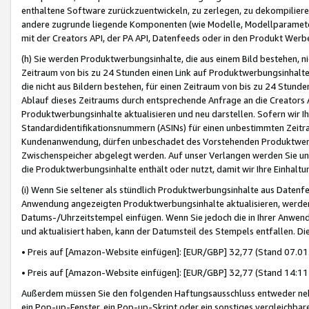
enthaltene Software zurückzuentwickeln, zu zerlegen, zu dekompilier
andere zugrunde liegende Komponenten (wie Modelle, Modellparameter
mit der Creators API, der PA API, Datenfeeds oder in den Produkt Werb
(h) Sie werden Produktwerbungsinhalte, die aus einem Bild bestehen, ni
Zeitraum von bis zu 24 Stunden einen Link auf Produktwerbungsinhalte
die nicht aus Bildern bestehen, für einen Zeitraum von bis zu 24 Stund
Ablauf dieses Zeitraums durch entsprechende Anfrage an die Creators 
Produktwerbungsinhalte aktualisieren und neu darstellen. Sofern wir Ih
Standardidentifikationsnummern (ASINs) für einen unbestimmten Zeitra
Kundenanwendung, dürfen unbeschadet des Vorstehenden Produktwerbu
Zwischenspeicher abgelegt werden. Auf unser Verlangen werden Sie un
die Produktwerbungsinhalte enthält oder nutzt, damit wir Ihre Einhalt
(i) Wenn Sie seltener als stündlich Produktwerbungsinhalte aus Datenfe
Anwendung angezeigten Produktwerbungsinhalte aktualisieren, werden 
Datums-/Uhrzeitstempel einfügen. Wenn Sie jedoch die in Ihrer Anwe
und aktualisiert haben, kann der Datumsteil des Stempels entfallen. Dies
• Preis auf [Amazon-Website einfügen]: [EUR/GBP] 32,77 (Stand 07.01.
• Preis auf [Amazon-Website einfügen]: [EUR/GBP] 32,77 (Stand 14:11 
Außerdem müssen Sie den folgenden Haftungsausschluss entweder neb
ein Pop-up-Fenster, ein Pop-up-Skript oder ein sonstiges vergleichba