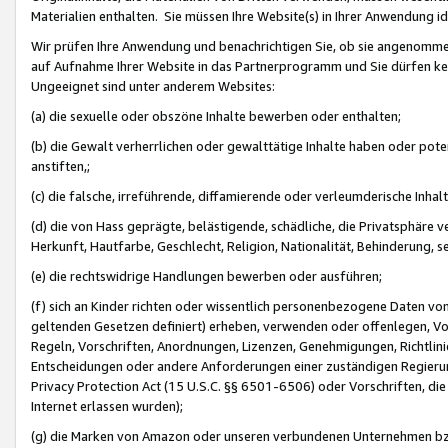
Materialien enthalten. Sie müssen Ihre Website(s) in Ihrer Anwendung ide
Wir prüfen Ihre Anwendung und benachrichtigen Sie, ob sie angenommen
auf Aufnahme Ihrer Website in das Partnerprogramm und Sie dürfen kei
Ungeeignet sind unter anderem Websites:
(a) die sexuelle oder obszöne Inhalte bewerben oder enthalten;
(b) die Gewalt verherrlichen oder gewalttätige Inhalte haben oder pot
anstiften,;
(c) die falsche, irreführende, diffamierende oder verleumderische Inha
(d) die von Hass geprägte, belästigende, schädliche, die Privatsphäre v
Herkunft, Hautfarbe, Geschlecht, Religion, Nationalität, Behinderung, 
(e) die rechtswidrige Handlungen bewerben oder ausführen;
(f) sich an Kinder richten oder wissentlich personenbezogene Daten vo
geltenden Gesetzen definiert) erheben, verwenden oder offenlegen, Vo
Regeln, Vorschriften, Anordnungen, Lizenzen, Genehmigungen, Richtlini
Entscheidungen oder andere Anforderungen einer zuständigen Regierung
Privacy Protection Act (15 U.S.C. §§ 6501-6506) oder Vorschriften, di
Internet erlassen wurden);
(g) die Marken von Amazon oder unseren verbundenen Unternehmen b