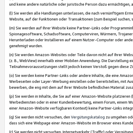
und keine andere natürliche oder juristische Person dazu ermächtigen, a
(l) Sie werden alle Handlungen unterlassen, die nach vernünftigem Erme
Website, auf der Funktionen oder Transaktionen (zum Beispiel suchen, s
(m) Sie werden auf Ihrer Website keine Partner-Links oder Programmin
Spionagesoftware, Schadsoftware, Computerviren, Würmern, Trojaner
Herunterladen oder Installieren auf einem Nutzer-Computer oder ande
genehmigt wurden.
(n) Sie werden Amazon-Websites oder Teile davon nicht auf Ihrer Websi
(z. B., WebView) innerhalb einer Mobilen Anwendung. Die Darstellung ein
Teilnahmevoraussetzungen stellt jedoch keinen Verstoß gegen diese Zif
(o) Sie werden keine Partner-Links oder andere Inhalte, die eine Am
Werbeseiten oder Layer-Werbung einstellen oder bereitstellen, mit Au
bewerben, die eng mit dem auf Ihrer Website befindlichen Material z
(p) Sie werden in Inhalte, die Sie auf einer Amazon-Website platzier
Werbediensten oder in einer Kundenbewertung, einem Forum, einem Wun
einer Amazon-Website verfügbaren Kontext) keine Partner-Links integr
(q) Sie werden nicht versuchen, den
Vergütungskatalog
zu umgehen oder
dass sich eine Webpage einer Amazon-Website im Browser eines Kunden 
(r) Sie werden nicht versuchen, Internetverkehr (Traffic) oder Vergü