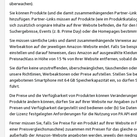
überwachen).
Sie können Produkte (und die damit zusammenhängenden Partner-Links)
hinzufügen. Partner-Links müssen auf Produkte (wie im Produktkatalog de
sich zusätzlich originäre Inhalte auf Ihrer Website befinden, die für 
Suchergebnisse, Events (z. B. Prime Day) oder die Homepages bestimmte
Sie müssen sämtliche Links und damit zusammenhängende Verweise auf z
Werbeaktion auf der jeweiligen Amazon-Website endet. Falls Sie beisp
einstellen und darauf hinweisen, dass Amazon auf ausgewählte Kleidun
Preisnachlass in Höhe von 15 % von Ihrer Website entfernen, sobald di
Sie dürfen keine unzutreffenden, überschwänglichen, täuschenden od
unsere Richtlinien, Werbeaktionen oder Preise aufstellen. Stellen Sie 
angebotenen Smartphone mit 64 GB Speicherkapazität ein, so dürfen S
führt.
Die Preise und die Verfügbarkeit von Produkten können Veränderungen 
Produkte ändern können, dürfen Sie auf Ihrer Website nur Angaben zu P
Preisen und Verfügbarkeit dargestellt sind bedienen oder (b) Sie Daten
der Lizenz festgelegten Anforderungen für die Nutzung von PA API einh
Ferner müssen Sie, falls Sie Preise für ein Produkt auf Ihrer Website in 
einer Preisvergleichsmaschine) zusammen mit Preisen für das gleiche o
außerhalb der Amazon-Website angeboten werden, jeweils den niedrigst