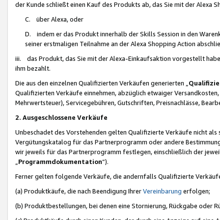
der Kunde schließt einen Kauf des Produkts ab, das Sie mit der Alexa 
C. über Alexa, oder
D. indem er das Produkt innerhalb der Skills Session in den Waren
seiner erstmaligen Teilnahme an der Alexa Shopping Action abschlie
iii. das Produkt, das Sie mit der Alexa-Einkaufsaktion vorgestellt ha
ihm bezahlt.
Die aus den einzelnen Qualifizierten Verkäufen generierten „
Qualifizi
Qualifizierten Verkäufe einnehmen, abzüglich etwaiger Versandkosten
Mehrwertsteuer), Servicegebühren, Gutschriften, Preisnachlässe, Bear
2. Ausgeschlossene Verkäufe
Unbeschadet des Vorstehenden gelten Qualifizierte Verkäufe nicht als
Vergütungskatalog für das Partnerprogramm oder andere Bestimmungen,
wir jeweils für das Partnerprogramm festlegen, einschließlich der jewe
„
Programmdokumentation
“).
Ferner gelten folgende Verkäufe, die andernfalls Qualifizierte Verkä
(a) Produktkäufe, die nach Beendigung Ihrer
Vereinbarung
erfolgen;
(b) Produktbestellungen, bei denen eine Stornierung, Rückgabe oder R