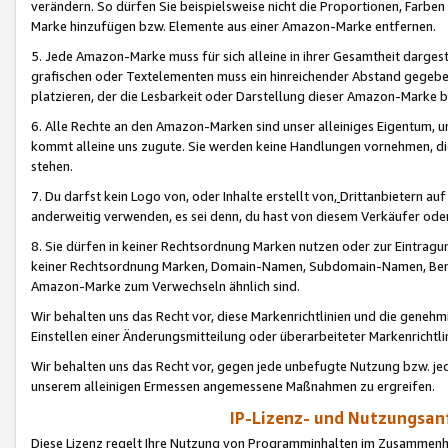
verändern. So dürfen Sie beispielsweise nicht die Proportionen, Farb
Marke hinzufügen bzw. Elemente aus einer Amazon-Marke entfernen.
5. Jede Amazon-Marke muss für sich alleine in ihrer Gesamtheit darge
grafischen oder Textelementen muss ein hinreichender Abstand gegebe
platzieren, der die Lesbarkeit oder Darstellung dieser Amazon-Marke b
6. Alle Rechte an den Amazon-Marken sind unser alleiniges Eigentum, 
kommt alleine uns zugute. Sie werden keine Handlungen vornehmen, 
stehen.
7. Du darfst kein Logo von, oder Inhalte erstellt von,
Drittanbietern au
anderweitig verwenden, es sei denn, du hast von diesem Verkäufer oder
8. Sie dürfen in keiner Rechtsordnung Marken nutzen oder zur Eintragu
keiner Rechtsordnung Marken, Domain-Namen, Subdomain-Namen, Benu
Amazon-Marke zum Verwechseln ähnlich sind.
Wir behalten uns das Recht vor, diese Markenrichtlinien und die gene
Einstellen einer Änderungsmitteilung oder überarbeiteter Markenricht
Wir behalten uns das Recht vor, gegen jede unbefugte Nutzung bzw. jede 
unserem alleinigen Ermessen angemessene Maßnahmen zu ergreifen.
IP-Lizenz- und Nutzungsan
Diese Lizenz regelt Ihre Nutzung von Programminhalten im Zusammen