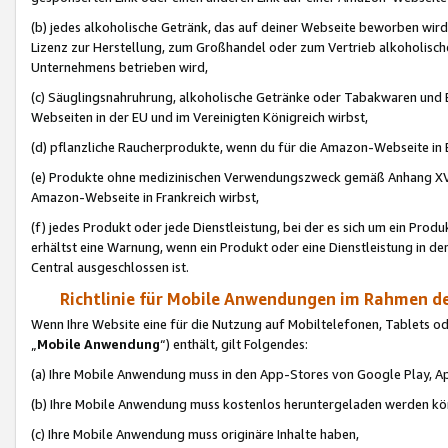
(b) jedes alkoholische Getränk, das auf deiner Webseite beworben wird
Lizenz zur Herstellung, zum Großhandel oder zum Vertrieb alkoholisch
Unternehmens betrieben wird,
(c) Säuglingsnahruhrung, alkoholische Getränke oder Tabakwaren und E
Webseiten in der EU und im Vereinigten Königreich wirbst,
(d) pflanzliche Raucherprodukte, wenn du für die Amazon-Webseite in B
(e) Produkte ohne medizinischen Verwendungszweck gemäß Anhang XVI 
Amazon-Webseite in Frankreich wirbst,
(f) jedes Produkt oder jede Dienstleistung, bei der es sich um ein Prod
erhältst eine Warnung, wenn ein Produkt oder eine Dienstleistung in de
Central ausgeschlossen ist.
Richtlinie für Mobile Anwendungen im Rahmen de
Wenn Ihre Website eine für die Nutzung auf Mobiltelefonen, Tablets 
„
Mobile Anwendung
“) enthält, gilt Folgendes:
(a) Ihre Mobile Anwendung muss in den App-Stores von Google Play, A
(b) Ihre Mobile Anwendung muss kostenlos heruntergeladen werden könn
(c) Ihre Mobile Anwendung muss originäre Inhalte haben,