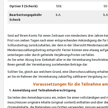
Option 3 (Scheck)
50£
50
Bearbeitungsgebühr
k.A.
k.A
Scheck
Sind auf Ihrem Konto für einen Zeitraum von mindestens drei Jahren kein
Frist von sieben Tagen nach einer entsprechenden Ankündigung die für
Schlussbetrag zurückzuhalten, der dem in der Übersicht Mindestausz
Mindestauszahlungsbetrag entspricht. Ferner können eine etwaig aufg
unterliegen oder durch geltende Verjährungsfristen verfallen.
An Sie unter Abzug bzw. Einbehalt aller in der Vereinbarung beschrieb
Ihnen gemäß der Vereinbarung zustehenden Beträge dar.
Sollten Sie, gleich aus welchem Grund, eine Überschusszahlung erhalte
an Sie im Rahmen der Vereinbarung zukünftig zahlbaren Vergütung zu 
Voraussetzungen für die Teilnahme a
1. Anmeldung und Teilnahmeberechtigung
Sie leiten den Anmeldeprozess ein, indem Sie einen vollständigen und 
muss/müssen originäre Inhalte (original content) enthalten und über d
Originalinhalte, die Materialien von Dritten verwenden, müssen wese