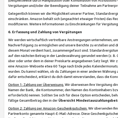
(beispielsweise durch Manipulation oder Kombination von Attributions-
Vergütungen und/oder der Beendigung deiner Teilnahme am Partnerp
Gelegentlich können wir die Möglichkeit unserer Partner, Standardv
einschränken. Amazon behält sich (ungeachtet etwaiger Fristen) das Re
modifizieren. Weitere Informationen zu Einschränkungen für Vergütung
6. Erfassung und Zahlung von Vergütungen
Wir werden wirtschaftlich vertretbare Anstrengungen unternehmen, um 
Nachverfolgung zu ermöglichen und unsere Berichte zu erstellen und di
diesem Monat verdient hast, zusammengefasst sind. Standardvergütung
auf den nächsten Betrag in der Landeswährung gerundet werden (z. B. C
über oder unter dem in deiner Preiskarte angegebenen Satz liegt. Wir
eine Amazon-Webseite etwa 60 Tage nach Ende jedes Kalendermonats, i
wurden. Du kannst wählen, ob du Zahlungen in einer anderen Währung
dafür entscheidest, erklärst du dich damit einverstanden, dass die K
Option 1: Zahlung per Überweisung.
Wir überweisen Ihre Vergütung dir
Namen der Bank, die Kontonummer, den Namen des Kontoinhabers bzw. a
erforderlich) nennen. Sollten Sie sich für diese Option entscheiden, be
fällige Gesamtbetrag den in der
Übersicht Mindestauszahlungsbet
Option 2: Zahlung per Amazon-Geschenkgutschein.
Wir übersenden Ihne
Partnerkonto genannte Haupt-E-Mail-Adresse. Diese Geschenkgutschei