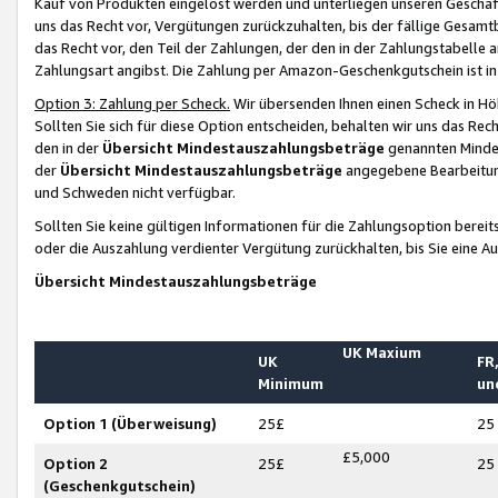
Kauf von Produkten eingelöst werden und unterliegen unseren Geschäf
uns das Recht vor, Vergütungen zurückzuhalten, bis der fällige Gesamt
das Recht vor, den Teil der Zahlungen, der den in der Zahlungstabelle 
Zahlungsart angibst. Die Zahlung per Amazon-Geschenkgutschein ist in
Option 3: Zahlung per Scheck.
Wir übersenden Ihnen einen Scheck in Höh
Sollten Sie sich für diese Option entscheiden, behalten wir uns das Rec
den in der
Übersicht Mindestauszahlungsbeträge
genannten Mindest
der
Übersicht Mindestauszahlungsbeträge
angegebene Bearbeitung
und Schweden nicht verfügbar.
Sollten Sie keine gültigen Informationen für die Zahlungsoption bereit
oder die Auszahlung verdienter Vergütung zurückhalten, bis Sie eine A
Übersicht Mindestauszahlungsbeträge
UK Maxium
UK
FR,
Minimum
un
Option 1 (Überweisung)
25£
25
£5,000
Option 2
25£
25
(Geschenkgutschein)