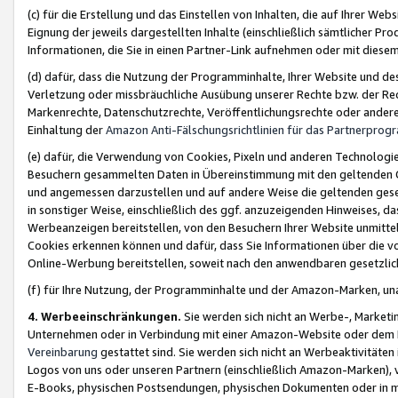
(c) für die Erstellung und das Einstellen von Inhalten, die auf Ihrer We
Eignung der jeweils dargestellten Inhalte (einschließlich sämtlicher 
Informationen, die Sie in einen Partner-Link aufnehmen oder mit diese
(d) dafür, dass die Nutzung der Programminhalte, Ihrer Website und des 
Verletzung oder missbräuchliche Ausübung unserer Rechte bzw. der Recht
Markenrechte, Datenschutzrechte, Veröffentlichungsrechte oder anderer
Einhaltung der
Amazon Anti-Fälschungsrichtlinien für das Partnerpro
(e) dafür, die Verwendung von Cookies, Pixeln und anderen Technologien
Besuchern gesammelten Daten in Übereinstimmung mit den geltenden Ge
und angemessen darzustellen und auf andere Weise die geltenden geset
in sonstiger Weise, einschließlich des ggf. anzuzeigenden Hinweises, d
Werbeanzeigen bereitstellen, von den Besuchern Ihrer Website unmitte
Cookies erkennen können und dafür, dass Sie Informationen über die v
Online-Werbung bereitstellen, soweit nach den anwendbaren gesetzlic
(f) für Ihre Nutzung, der Programminhalte und der Amazon-Marken, u
4. Werbeeinschränkungen.
Sie werden sich nicht an Werbe-, Market
Unternehmen oder in Verbindung mit einer Amazon-Website oder dem Pa
Vereinbarung
gestattet sind. Sie werden sich nicht an Werbeaktivitäten
Logos von uns oder unseren Partnern (einschließlich Amazon-Marken), 
E-Books, physischen Postsendungen, physischen Dokumenten oder in 