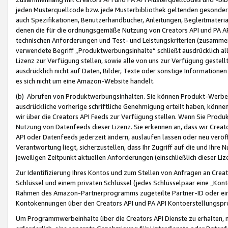
jeden Musterquellcode bzw. jede Musterbibliothek geltenden gesonder
auch Spezifikationen, Benutzerhandbücher, Anleitungen, Begleitmaterial
denen die für die ordnungsgemäße Nutzung von Creators API und PA A
technischen Anforderungen und Test- und Leistungskriterien (zusammen
verwendete Begriff „Produktwerbungsinhalte“ schließt ausdrücklich al
Lizenz zur Verfügung stellen, sowie alle von uns zur Verfügung gestel
ausdrücklich nicht auf Daten, Bilder, Texte oder sonstige Informatione
es sich nicht um eine Amazon-Website handelt.
(b) Abrufen von Produktwerbungsinhalten. Sie können Produkt-Werbein
ausdrückliche vorherige schriftliche Genehmigung erteilt haben, könn
wir über die Creators API Feeds zur Verfügung stellen. Wenn Sie Produk
Nutzung von Datenfeeds dieser Lizenz. Sie erkennen an, dass wir Creat
API oder Datenfeeds jederzeit ändern, auslaufen lassen oder neu veröffe
Verantwortung liegt, sicherzustellen, dass Ihr Zugriff auf die und Ihr
jeweiligen Zeitpunkt aktuellen Anforderungen (einschließlich dieser Liz
Zur Identifizierung Ihres Kontos und zum Stellen von Anfragen an Crea
Schlüssel und einem privaten Schlüssel (jedes Schlüsselpaar eine „Kon
Rahmen des Amazon-Partnerprogramms zugeteilte Partner-ID oder ein
Kontokennungen über den Creators API und PA API Kontoerstellungspro
Um Programmwerbeinhalte über die Creators API Dienste zu erhalten, m