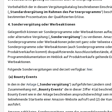
Vorbehaltlich der in diesem Vergütungskatalog beschriebenen Einschr
(„
Standardvergütung im Rahmen des Partnerprogramms
“) besc
bestimmten Prozentsatzes der Qualifizierten Erlöse.
4. Sondervergütung oder Werbeaktionen
Gelegentlich können wir Sonderprogramme oder Werbeaktionen auflegen,
oder alternative Vergütung („
Sondervergütung
”) zu verdienen. Amazo
Sonderprogramme oder Werbeaktionen jederzeit ganz oder teilweise einz
Sonderprogramme oder Werbeaktionen (auch Sonderprogramme oder We
Produktverkäufen kommt) disqualifizierende Ausschlusstatbestände, di
Programmdokumentation im Hinblick auf Produktverkäufe geltende E
Werbeaktionen.
Folgende Sondervergütungen sind derzeit verfügbar:
hier
.
(a) Bounty Events
In den in der
Anlage
(„
Sondervergütung
“) aufgeführten Ländern sind
Zusammenhang mit „
Bounty Events
“ die in dieser Ziffer 4 (a) besch
Bounty Event wie in der Anlage beschrieben anspruchsberechtigt sein mu
teilnehmende Startseite einer Amazon-Website aufruft und (2) der Kun
ausführt.
Amazon zahlt keine Sondervergütung, wenn das zugrundeliegende Boun