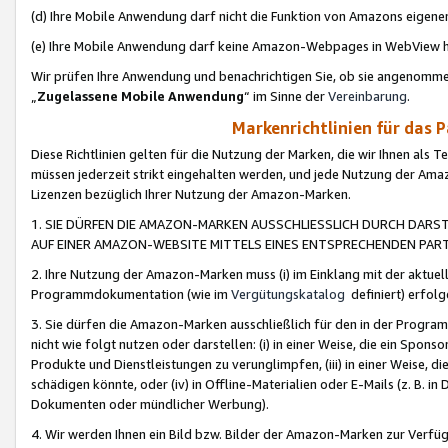
(d) Ihre Mobile Anwendung darf nicht die Funktion von Amazons eige
(e) Ihre Mobile Anwendung darf keine Amazon-Webpages in WebView 
Wir prüfen Ihre Anwendung und benachrichtigen Sie, ob sie angenomm
„
Zugelassene Mobile Anwendung
“ im Sinne der
Vereinbarung
.
Markenrichtlinien für das 
Diese Richtlinien gelten für die Nutzung der Marken, die wir Ihnen als 
müssen jederzeit strikt eingehalten werden, und jede Nutzung der Ama
Lizenzen bezüglich Ihrer Nutzung der Amazon-Marken.
1. SIE DÜRFEN DIE AMAZON-MARKEN AUSSCHLIESSLICH DURCH DARS
AUF EINER AMAZON-WEBSITE MITTELS EINES ENTSPRECHENDEN PART
2. Ihre Nutzung der Amazon-Marken muss (i) im Einklang mit der aktuells
Programmdokumentation (wie im
Vergütungskatalog
definiert) erfolg
3. Sie dürfen die Amazon-Marken ausschließlich für den in der Progr
nicht wie folgt nutzen oder darstellen: (i) in einer Weise, die ein Spo
Produkte und Dienstleistungen zu verunglimpfen, (iii) in einer Weise
schädigen könnte, oder (iv) in Offline-Materialien oder E-Mails (z. B.
Dokumenten oder mündlicher Werbung).
4. Wir werden Ihnen ein Bild bzw. Bilder der Amazon-Marken zur Verfüg