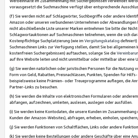
Werbeinhalte im Zusammenhang mit Suchergebnissen verwendet werden,
vorausgesetzt die Suchmaschine verfügt über entsprechende Ausschlu
(f) Sie werden nicht auf Schlagwörter, Suchbegriffe oder andere Ident
Amazon oder unseren verbundenen Unternehmen oder Abwandlungen bzw
nicht abschließende Liste unserer Marken entnehmen Sie bitte der Nich
Schlagwortauktionen auf Suchmaschinen teilnehmen, wenn die sich da
Kostenpflichtige Suchplatzierung (wie im
Vergütungskatalog
definiert
Suchmaschinen Links zur Verfügung stellen, damit Sie bei allgemeinen I
kostenfreien Suchergebnissen) auftauchen, solange Sie die
Vereinbaru
auf Ihre Website leiten und nicht unmittelbar oder mittelbar über eine
(g) Sie werden natürlichen oder juristischen Personen für die Nutzung 
Form von Geld, Rabatten, Preisnachlässen, Punkten, Spenden für Hilfs
beispielsweise keine Prämien- oder Treueprogramme auflegen, die Anrei
Partner-Links zu besuchen.
(h) Sie werden die Inhalte von elektronischen Formularen oder anderem M
abfangen, aufzeichnen, umleiten, auslesen, auslegen oder ausfüllen.
(i) Sie werden keine Kontodaten, die unsere Kunden im Zusammenhang 
Kunden der Amazon-Websites), abfragen, erheben, einholen, speichern,
(j) Sie werden Funktionen von Schaltflächen, Links oder andere Funkti
(k) Sie werden keine Bestellungen oder andere Geschäfte über eine Ama