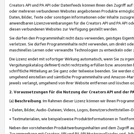
Creators API und PA API oder Datenfeeds können Ihnen den Zugriff auf D
oder mehreren verbundenen Websites angebotenen Produkte ermögliche
Daten, Bilder, Texte oder sonstigen Informationen oder Inhalte zuzugre
anwendbaren Lizenzvereinbarungen für die Creators API und PA API od
diesen verbundenen Websites zur Verfügung gestellt werden.
Sie dürfen den Programminhalt nicht dazu verwenden, geistiges Eigent
verletzen. Sie dürfen Programminhalte nicht verwenden, um direkt ode
maschinelles Lernen oder verwandte Technologien zu entwickeln oder zu
Die Lizenz endet mit sofortiger Wirkung automatisch, wenn Sie zu irg
Vergütungskatalog definiert) nicht rechtzeitig erfüllen bzw. ansonsten
schriftliche Mitteilung an Sie ganz oder teilweise beenden. Sie werden
umgehend einstellen und sämtliche Programminhalte und Amazon-Marke
jeweils verlangt, umgehend von Ihrer Website entfernen und löschen od
2. Voraussetzungen für die Nutzung der Creators API und der P
(a)
Beschreibung
. Im Rahmen dieser Lizenz können wir Ihnen Programmi
• Daten, Bilder, Audio-Dateien, Videos, Logos, Benutzerschnittstellen-
• Textmaterialien, wie beispielsweise Produktinformationen in Textfor
Neben den vorstehenden Produktwerbungsinhalten und dem Zugriff auf 
Zusammenhang mit Creators API und PA API Musterquellcodes und -bibli