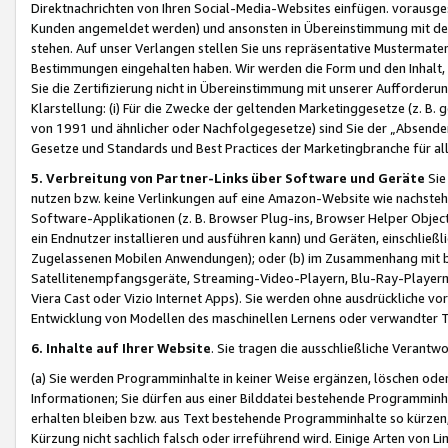
Direktnachrichten von Ihren Social-Media-Websites einfügen. vorausg
Kunden angemeldet werden) und ansonsten in Übereinstimmung mit der
stehen. Auf unser Verlangen stellen Sie uns repräsentative Mustermater
Bestimmungen eingehalten haben. Wir werden die Form und den Inhalt, di
Sie die Zertifizierung nicht in Übereinstimmung mit unserer Aufforderu
Klarstellung: (i) Für die Zwecke der geltenden Marketinggesetze (z. 
von 1991 und ähnlicher oder Nachfolgegesetze) sind Sie der „Absender“ j
Gesetze und Standards und Best Practices der Marketingbranche für 
5. Verbreitung von Partner-Links über Software und Geräte
Sie
nutzen bzw. keine Verlinkungen auf eine Amazon-Website wie nachsteh
Software-Applikationen (z. B. Browser Plug-ins, Browser Helper Objec
ein Endnutzer installieren und ausführen kann) und Geräten, einschlie
Zugelassenen Mobilen Anwendungen); oder (b) im Zusammenhang mit bzw.
Satellitenempfangsgeräte, Streaming-Video-Playern, Blu-Ray-Playern 
Viera Cast oder Vizio Internet Apps). Sie werden ohne ausdrückliche v
Entwicklung von Modellen des maschinellen Lernens oder verwandter 
6. Inhalte auf Ihrer Website
. Sie tragen die ausschließliche Verantwo
(a) Sie werden Programminhalte in keiner Weise ergänzen, löschen oder
Informationen; Sie dürfen aus einer Bilddatei bestehende Programminhal
erhalten bleiben bzw. aus Text bestehende Programminhalte so kürzen, 
Kürzung nicht sachlich falsch oder irreführend wird. Einige Arten von L