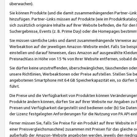
überwachen).
Sie können Produkte (und die damit zusammenhängenden Partner-Links)
hinzufügen. Partner-Links müssen auf Produkte (wie im Produktkatalog de
sich zusätzlich originäre Inhalte auf Ihrer Website befinden, die für 
Suchergebnisse, Events (z. B. Prime Day) oder die Homepages bestimmte
Sie müssen sämtliche Links und damit zusammenhängende Verweise auf z
Werbeaktion auf der jeweiligen Amazon-Website endet. Falls Sie beisp
einstellen und darauf hinweisen, dass Amazon auf ausgewählte Kleidun
Preisnachlass in Höhe von 15 % von Ihrer Website entfernen, sobald di
Sie dürfen keine unzutreffenden, überschwänglichen, täuschenden od
unsere Richtlinien, Werbeaktionen oder Preise aufstellen. Stellen Sie 
angebotenen Smartphone mit 64 GB Speicherkapazität ein, so dürfen S
führt.
Die Preise und die Verfügbarkeit von Produkten können Veränderungen 
Produkte ändern können, dürfen Sie auf Ihrer Website nur Angaben zu P
Preisen und Verfügbarkeit dargestellt sind bedienen oder (b) Sie Daten
der Lizenz festgelegten Anforderungen für die Nutzung von PA API einh
Ferner müssen Sie, falls Sie Preise für ein Produkt auf Ihrer Website in 
einer Preisvergleichsmaschine) zusammen mit Preisen für das gleiche o
außerhalb der Amazon-Website angeboten werden, jeweils den niedrigst