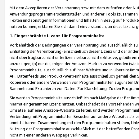
Mit dem Akzeptieren der Vereinbarung bzw. mit dem Aufrufen oder Nutz
Anwendungsprogrammierschnittstellen und anderer Tools (zusammen die
Texten und sonstigen Informationen und Inhalten in Bezug auf Produkte
nutzen können, erklären Sie sich damit einverstanden, an diese Lizenz 
1. Eingeschränkte Lizenz für Programminhalte
Vorbehaltlich der Bedingungen der Vereinbarung und ausschließlich z
Einhaltung der Vereinbarung (einschließlich dieser Lizenz und der ande
nicht übertragbare, nicht unterlizenzierbare, nicht exklusive, gebühren
anzuzeigen; (b) nur diejenigen der Amazon-Marken zu verwenden (wie in 
Programminhalte, ausschließlich auf Ihrer Website und in Übereinstimmu
API, Datenfeeds und Produkt-Werbeinhalte ausschließlich gemäß den Spe
Kopieren oder andere Verwenden von Programminhalten zugunsten Dri
Sammeln und Extrahieren von Daten. Zur Klarstellung: Zu den Program
Sie werden Programminhalte ausschließlich nach Maßgabe der Besti
hiermit eingeräumten Lizenz nutzen. Unbeschadet des Vorstehenden we
Umsätze auf eine Amazon-Website zu leiten, und werden Programminhal
Verbindung mit Programminhalten Besucher auf andere Websites als ein
unmittelbarem Zusammenhang mit den Programminhalten stehen, Links z
Nutzung der Programminhalte ausschließlich mit der betreffenden Pr
nicht mit einer anderen Webpage verlinken.