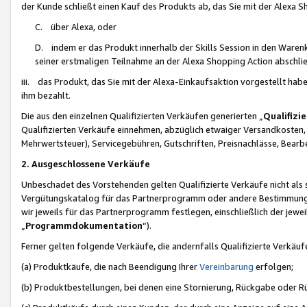
der Kunde schließt einen Kauf des Produkts ab, das Sie mit der Alexa 
C. über Alexa, oder
D. indem er das Produkt innerhalb der Skills Session in den Waren
seiner erstmaligen Teilnahme an der Alexa Shopping Action abschlie
iii. das Produkt, das Sie mit der Alexa-Einkaufsaktion vorgestellt ha
ihm bezahlt.
Die aus den einzelnen Qualifizierten Verkäufen generierten „
Qualifizi
Qualifizierten Verkäufe einnehmen, abzüglich etwaiger Versandkosten
Mehrwertsteuer), Servicegebühren, Gutschriften, Preisnachlässe, Bear
2. Ausgeschlossene Verkäufe
Unbeschadet des Vorstehenden gelten Qualifizierte Verkäufe nicht als
Vergütungskatalog für das Partnerprogramm oder andere Bestimmungen,
wir jeweils für das Partnerprogramm festlegen, einschließlich der jewe
„
Programmdokumentation
“).
Ferner gelten folgende Verkäufe, die andernfalls Qualifizierte Verkä
(a) Produktkäufe, die nach Beendigung Ihrer
Vereinbarung
erfolgen;
(b) Produktbestellungen, bei denen eine Stornierung, Rückgabe oder R