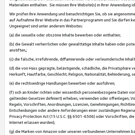
Materialien enthalten. Sie müssen Ihre Website(s) in Ihrer Anwendung ide
Wir prüfen Ihre Anwendung und benachrichtigen Sie, ob sie angenommen
auf Aufnahme Ihrer Website in das Partnerprogramm und Sie dürfen kei
Ungeeignet sind unter anderem Websites:
(a) die sexuelle oder obszöne Inhalte bewerben oder enthalten;
(b) die Gewalt verherrlichen oder gewalttätige Inhalte haben oder pot
anstiften,;
(c) die falsche, irreführende, diffamierende oder verleumderische Inha
(d) die von Hass geprägte, belästigende, schädliche, die Privatsphäre v
Herkunft, Hautfarbe, Geschlecht, Religion, Nationalität, Behinderung, 
(e) die rechtswidrige Handlungen bewerben oder ausführen;
(f) sich an Kinder richten oder wissentlich personenbezogene Daten vo
geltenden Gesetzen definiert) erheben, verwenden oder offenlegen, Vo
Regeln, Vorschriften, Anordnungen, Lizenzen, Genehmigungen, Richtlini
Entscheidungen oder andere Anforderungen einer zuständigen Regierung
Privacy Protection Act (15 U.S.C. §§ 6501-6506) oder Vorschriften, di
Internet erlassen wurden);
(g) die Marken von Amazon oder unseren verbundenen Unternehmen b