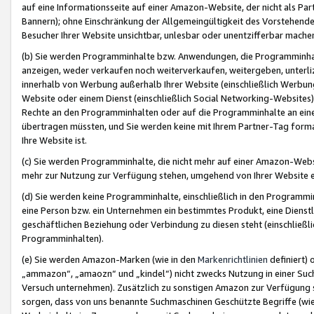
auf eine Informationsseite auf einer Amazon-Website, der nicht als Part
Bannern); ohne Einschränkung der Allgemeingültigkeit des Vorstehende
Besucher Ihrer Website unsichtbar, unlesbar oder unentzifferbar mache
(b) Sie werden Programminhalte bzw. Anwendungen, die Programminhalt
anzeigen, weder verkaufen noch weiterverkaufen, weitergeben, unterli
innerhalb von Werbung außerhalb Ihrer Website (einschließlich Werbun
Website oder einem Dienst (einschließlich Social Networking-Website
Rechte an den Programminhalten oder auf die Programminhalte an eine a
übertragen müssten, und Sie werden keine mit Ihrem Partner-Tag formati
Ihre Website ist.
(c) Sie werden Programminhalte, die nicht mehr auf einer Amazon-Websit
mehr zur Nutzung zur Verfügung stehen, umgehend von Ihrer Website e
(d) Sie werden keine Programminhalte, einschließlich in den Programmin
eine Person bzw. ein Unternehmen ein bestimmtes Produkt, eine Dienstle
geschäftlichen Beziehung oder Verbindung zu diesen steht (einschließli
Programminhalten).
(e) Sie werden Amazon-Marken (wie in den
Markenrichtlinien
definiert) 
„ammazon“, „amaozn“ und „kindel“) nicht zwecks Nutzung in einer Suc
Versuch unternehmen). Zusätzlich zu sonstigen Amazon zur Verfügung 
sorgen, dass von uns benannte Suchmaschinen Geschützte Begriffe (wie 