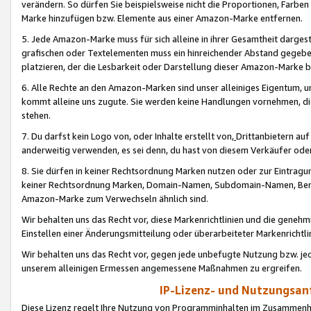
verändern. So dürfen Sie beispielsweise nicht die Proportionen, Farb
Marke hinzufügen bzw. Elemente aus einer Amazon-Marke entfernen.
5. Jede Amazon-Marke muss für sich alleine in ihrer Gesamtheit darge
grafischen oder Textelementen muss ein hinreichender Abstand gegebe
platzieren, der die Lesbarkeit oder Darstellung dieser Amazon-Marke b
6. Alle Rechte an den Amazon-Marken sind unser alleiniges Eigentum, 
kommt alleine uns zugute. Sie werden keine Handlungen vornehmen, 
stehen.
7. Du darfst kein Logo von, oder Inhalte erstellt von,
Drittanbietern au
anderweitig verwenden, es sei denn, du hast von diesem Verkäufer oder
8. Sie dürfen in keiner Rechtsordnung Marken nutzen oder zur Eintragu
keiner Rechtsordnung Marken, Domain-Namen, Subdomain-Namen, Benu
Amazon-Marke zum Verwechseln ähnlich sind.
Wir behalten uns das Recht vor, diese Markenrichtlinien und die gene
Einstellen einer Änderungsmitteilung oder überarbeiteter Markenricht
Wir behalten uns das Recht vor, gegen jede unbefugte Nutzung bzw. jede 
unserem alleinigen Ermessen angemessene Maßnahmen zu ergreifen.
IP-Lizenz- und Nutzungsan
Diese Lizenz regelt Ihre Nutzung von Programminhalten im Zusammen