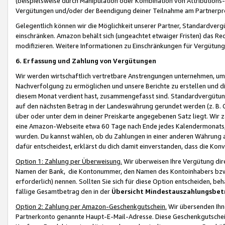
(beispielsweise durch Manipulation oder Kombination von Attributions-
Vergütungen und/oder der Beendigung deiner Teilnahme am Partnerp
Gelegentlich können wir die Möglichkeit unserer Partner, Standardv
einschränken. Amazon behält sich (ungeachtet etwaiger Fristen) das Re
modifizieren. Weitere Informationen zu Einschränkungen für Vergütung
6. Erfassung und Zahlung von Vergütungen
Wir werden wirtschaftlich vertretbare Anstrengungen unternehmen, um 
Nachverfolgung zu ermöglichen und unsere Berichte zu erstellen und di
diesem Monat verdient hast, zusammengefasst sind. Standardvergütung
auf den nächsten Betrag in der Landeswährung gerundet werden (z. B. C
über oder unter dem in deiner Preiskarte angegebenen Satz liegt. Wir
eine Amazon-Webseite etwa 60 Tage nach Ende jedes Kalendermonats, i
wurden. Du kannst wählen, ob du Zahlungen in einer anderen Währung
dafür entscheidest, erklärst du dich damit einverstanden, dass die K
Option 1: Zahlung per Überweisung.
Wir überweisen Ihre Vergütung dir
Namen der Bank, die Kontonummer, den Namen des Kontoinhabers bzw. a
erforderlich) nennen. Sollten Sie sich für diese Option entscheiden, be
fällige Gesamtbetrag den in der
Übersicht Mindestauszahlungsbet
Option 2: Zahlung per Amazon-Geschenkgutschein.
Wir übersenden Ihne
Partnerkonto genannte Haupt-E-Mail-Adresse. Diese Geschenkgutschei