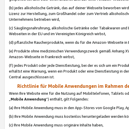
(b) jedes alkoholische Getränk, das auf deiner Webseite beworben wird
Lizenz zur Herstellung, zum Großhandel oder zum Vertrieb alkoholisch
Unternehmens betrieben wird,
(c) Säuglingsnahruhrung, alkoholische Getränke oder Tabakwaren und E
Webseiten in der EU und im Vereinigten Königreich wirbst,
(d) pflanzliche Raucherprodukte, wenn du für die Amazon-Webseite in B
(e) Produkte ohne medizinischen Verwendungszweck gemäß Anhang XVI 
Amazon-Webseite in Frankreich wirbst,
(f) jedes Produkt oder jede Dienstleistung, bei der es sich um ein Prod
erhältst eine Warnung, wenn ein Produkt oder eine Dienstleistung in de
Central ausgeschlossen ist.
Richtlinie für Mobile Anwendungen im Rahmen de
Wenn Ihre Website eine für die Nutzung auf Mobiltelefonen, Tablets 
„
Mobile Anwendung
“) enthält, gilt Folgendes:
(a) Ihre Mobile Anwendung muss in den App-Stores von Google Play, A
(b) Ihre Mobile Anwendung muss kostenlos heruntergeladen werden könn
(c) Ihre Mobile Anwendung muss originäre Inhalte haben,