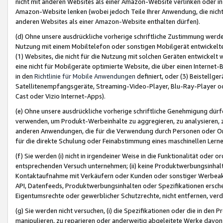
nicht mit anderen Websites als einer Amazon-Website verlinken oder i
Amazon-Website lenken (wobei jedoch Teile Ihrer Anwendung, die nich
anderen Websites als einer Amazon-Website enthalten dürfen).
(d) Ohne unsere ausdrückliche vorherige schriftliche Zustimmung werd
Nutzung mit einem Mobiltelefon oder sonstigen Mobilgerät entwickelt
(1) Websites, die nicht für die Nutzung mit solchen Geräten entwickelt
eine nicht für Mobilgeräte optimierte Website, die über einen Interne
in den
Richtlinie für Mobile Anwendungen
definiert, oder (3) Beistellge
Satellitenempfangsgeräte, Streaming-Video-Player, Blu-Ray-Player ode
Cast oder Vizio Internet-Apps).
(e) Ohne unsere ausdrückliche vorherige schriftliche Genehmigung dürfe
verwenden, um Produkt-Werbeinhalte zu aggregieren, zu analysieren, 
anderen Anwendungen, die für die Verwendung durch Personen oder Or
für die direkte Schulung oder Feinabstimmung eines maschinellen Lern
(f) Sie werden (i) nicht in irgendeiner Weise in die Funktionalität ode
entsprechenden Versuch unternehmen; (ii) keine Produktwerbungsinha
Kontaktaufnahme mit Verkäufern oder Kunden oder sonstiger Werbeaktiv
API, Datenfeeds, Produktwerbungsinhalten oder Spezifikationen erschei
Eigentumsrechte oder gewerblicher Schutzrechte, nicht entfernen, verd
(g) Sie werden nicht versuchen, (i) die Spezifikationen oder die in de
manipulieren, zu reparieren oder anderweitig abgeleitete Werke davon z