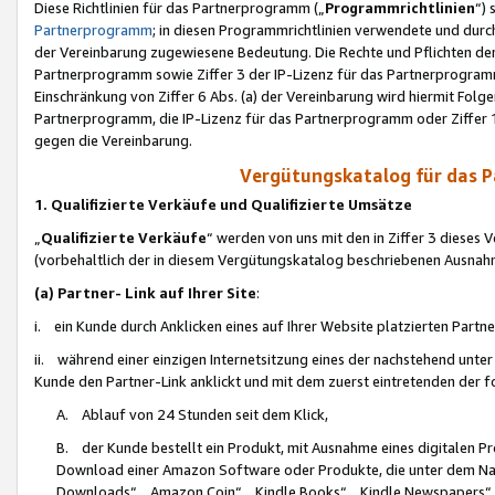
Diese Richtlinien für das Partnerprogramm („
Programmrichtlinien
“)
Partnerprogramm
; in diesen Programmrichtlinien verwendete und durch
der Vereinbarung zugewiesene Bedeutung. Die Rechte und Pflichten de
Partnerprogramm sowie Ziffer 3 der IP-Lizenz für das Partnerprogram
Einschränkung von Ziffer 6 Abs. (a) der Vereinbarung wird hiermit Fol
Partnerprogramm, die IP-Lizenz für das Partnerprogramm oder Ziffer 1
gegen die Vereinbarung.
Vergütungskatalog für das 
1. Qualifizierte Verkäufe und Qualifizierte Umsätze
„
Qualifizierte Verkäufe
“ werden von uns mit den in Ziffer 3 diese
(vorbehaltlich der in diesem Vergütungskatalog beschriebenen Ausnah
(a) Partner- Link auf Ihrer Site
:
i. ein Kunde durch Anklicken eines auf Ihrer Website platzierten Part
ii. während einer einzigen Internetsitzung eines der nachstehend unter (i)
Kunde den Partner-Link anklickt und mit dem zuerst eintretenden der f
A. Ablauf von 24 Stunden seit dem Klick,
B. der Kunde bestellt ein Produkt, mit Ausnahme eines digitalen P
Download einer Amazon Software oder Produkte, die unter dem N
Downloads“, „Amazon Coin“, „Kindle Books“, „Kindle Newspapers“, „