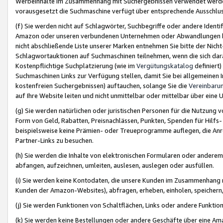
Werbeinhalte im Zusammenhang mit Suchergebnissen verwendet werden,
vorausgesetzt die Suchmaschine verfügt über entsprechende Ausschlu
(f) Sie werden nicht auf Schlagwörter, Suchbegriffe oder andere Ident
Amazon oder unseren verbundenen Unternehmen oder Abwandlungen bzw
nicht abschließende Liste unserer Marken entnehmen Sie bitte der Nich
Schlagwortauktionen auf Suchmaschinen teilnehmen, wenn die sich da
Kostenpflichtige Suchplatzierung (wie im
Vergütungskatalog
definiert
Suchmaschinen Links zur Verfügung stellen, damit Sie bei allgemeinen I
kostenfreien Suchergebnissen) auftauchen, solange Sie die
Vereinbaru
auf Ihre Website leiten und nicht unmittelbar oder mittelbar über eine
(g) Sie werden natürlichen oder juristischen Personen für die Nutzung 
Form von Geld, Rabatten, Preisnachlässen, Punkten, Spenden für Hilfs
beispielsweise keine Prämien- oder Treueprogramme auflegen, die Anrei
Partner-Links zu besuchen.
(h) Sie werden die Inhalte von elektronischen Formularen oder anderem M
abfangen, aufzeichnen, umleiten, auslesen, auslegen oder ausfüllen.
(i) Sie werden keine Kontodaten, die unsere Kunden im Zusammenhang 
Kunden der Amazon-Websites), abfragen, erheben, einholen, speichern,
(j) Sie werden Funktionen von Schaltflächen, Links oder andere Funkti
(k) Sie werden keine Bestellungen oder andere Geschäfte über eine Ama