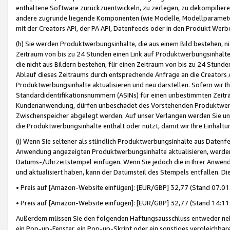
enthaltene Software zurückzuentwickeln, zu zerlegen, zu dekompilier
andere zugrunde liegende Komponenten (wie Modelle, Modellparameter
mit der Creators API, der PA API, Datenfeeds oder in den Produkt Werb
(h) Sie werden Produktwerbungsinhalte, die aus einem Bild bestehen, ni
Zeitraum von bis zu 24 Stunden einen Link auf Produktwerbungsinhalte
die nicht aus Bildern bestehen, für einen Zeitraum von bis zu 24 Stund
Ablauf dieses Zeitraums durch entsprechende Anfrage an die Creators 
Produktwerbungsinhalte aktualisieren und neu darstellen. Sofern wir Ih
Standardidentifikationsnummern (ASINs) für einen unbestimmten Zeitra
Kundenanwendung, dürfen unbeschadet des Vorstehenden Produktwerbu
Zwischenspeicher abgelegt werden. Auf unser Verlangen werden Sie un
die Produktwerbungsinhalte enthält oder nutzt, damit wir Ihre Einhalt
(i) Wenn Sie seltener als stündlich Produktwerbungsinhalte aus Datenfe
Anwendung angezeigten Produktwerbungsinhalte aktualisieren, werden 
Datums-/Uhrzeitstempel einfügen. Wenn Sie jedoch die in Ihrer Anwe
und aktualisiert haben, kann der Datumsteil des Stempels entfallen. Dies
• Preis auf [Amazon-Website einfügen]: [EUR/GBP] 32,77 (Stand 07.01.
• Preis auf [Amazon-Website einfügen]: [EUR/GBP] 32,77 (Stand 14:11 
Außerdem müssen Sie den folgenden Haftungsausschluss entweder neb
ein Pop-up-Fenster, ein Pop-up-Skript oder ein sonstiges vergleichba