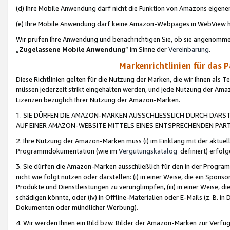
(d) Ihre Mobile Anwendung darf nicht die Funktion von Amazons eige
(e) Ihre Mobile Anwendung darf keine Amazon-Webpages in WebView 
Wir prüfen Ihre Anwendung und benachrichtigen Sie, ob sie angenomm
„
Zugelassene Mobile Anwendung
“ im Sinne der
Vereinbarung
.
Markenrichtlinien für das 
Diese Richtlinien gelten für die Nutzung der Marken, die wir Ihnen als 
müssen jederzeit strikt eingehalten werden, und jede Nutzung der Ama
Lizenzen bezüglich Ihrer Nutzung der Amazon-Marken.
1. SIE DÜRFEN DIE AMAZON-MARKEN AUSSCHLIESSLICH DURCH DARS
AUF EINER AMAZON-WEBSITE MITTELS EINES ENTSPRECHENDEN PART
2. Ihre Nutzung der Amazon-Marken muss (i) im Einklang mit der aktuells
Programmdokumentation (wie im
Vergütungskatalog
definiert) erfolg
3. Sie dürfen die Amazon-Marken ausschließlich für den in der Progr
nicht wie folgt nutzen oder darstellen: (i) in einer Weise, die ein Spo
Produkte und Dienstleistungen zu verunglimpfen, (iii) in einer Weise
schädigen könnte, oder (iv) in Offline-Materialien oder E-Mails (z. B.
Dokumenten oder mündlicher Werbung).
4. Wir werden Ihnen ein Bild bzw. Bilder der Amazon-Marken zur Verfüg