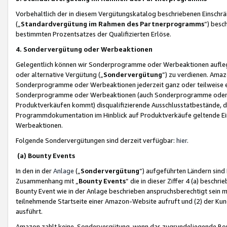
Vorbehaltlich der in diesem Vergütungskatalog beschriebenen Einschr
(„
Standardvergütung im Rahmen des Partnerprogramms
“) besc
bestimmten Prozentsatzes der Qualifizierten Erlöse.
4. Sondervergütung oder Werbeaktionen
Gelegentlich können wir Sonderprogramme oder Werbeaktionen auflegen,
oder alternative Vergütung („
Sondervergütung
”) zu verdienen. Amazo
Sonderprogramme oder Werbeaktionen jederzeit ganz oder teilweise einz
Sonderprogramme oder Werbeaktionen (auch Sonderprogramme oder We
Produktverkäufen kommt) disqualifizierende Ausschlusstatbestände, di
Programmdokumentation im Hinblick auf Produktverkäufe geltende E
Werbeaktionen.
Folgende Sondervergütungen sind derzeit verfügbar:
hier
.
(a) Bounty Events
In den in der
Anlage
(„
Sondervergütung
“) aufgeführten Ländern sind
Zusammenhang mit „
Bounty Events
“ die in dieser Ziffer 4 (a) besch
Bounty Event wie in der Anlage beschrieben anspruchsberechtigt sein mu
teilnehmende Startseite einer Amazon-Website aufruft und (2) der Kun
ausführt.
Amazon zahlt keine Sondervergütung, wenn das zugrundeliegende Boun