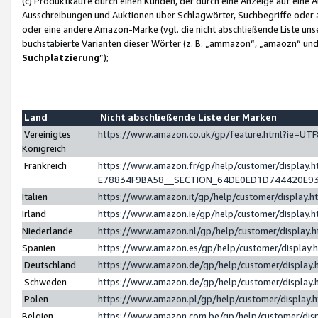
(c) Produktkäufe durch einen Kunden, der durch eine Anzeige auf eine 
Ausschreibungen und Auktionen über Schlagwörter, Suchbegriffe oder 
oder eine andere Amazon-Marke (vgl. die nicht abschließende Liste un
buchstabierte Varianten dieser Wörter (z. B. „ammazon“, „amaozn“ und „
Suchplatzierung
”);
Land
Nicht abschließende Liste der Marken
Vereinigtes
https://www.amazon.co.uk/gp/feature.html?ie=U
Königreich
Frankreich
https://www.amazon.fr/gp/help/customer/displa
E78834F9BA58__SECTION_64DE0ED1D744420E9
Italien
https://www.amazon.it/gp/help/customer/display
Irland
https://www.amazon.ie/gp/help/customer/displa
Niederlande
https://www.amazon.nl/gp/help/customer/display
Spanien
https://www.amazon.es/gp/help/customer/display
Deutschland
https://www.amazon.de/gp/help/customer/displa
Schweden
https://www.amazon.de/gp/help/customer/displa
Polen
https://www.amazon.pl/gp/help/customer/display
Belgien
https://www.amazon.com.be/gp/help/customer/d