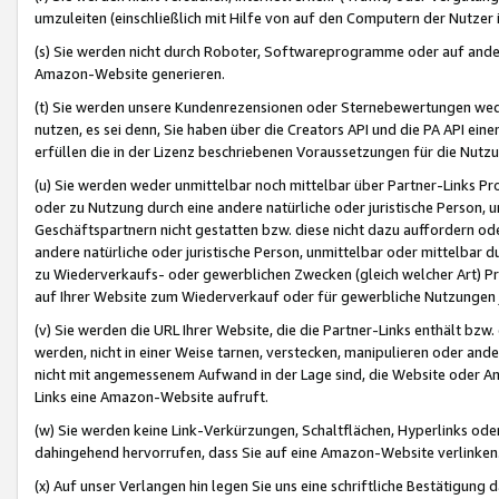
umzuleiten (einschließlich mit Hilfe von auf den Computern der Nutzer i
(s) Sie werden nicht durch Roboter, Softwareprogramme oder auf andere
Amazon-Website generieren.
(t) Sie werden unsere Kundenrezensionen oder Sternebewertungen wed
nutzen, es sei denn, Sie haben über die Creators API und die PA API e
erfüllen die in der Lizenz beschriebenen Voraussetzungen für die Nutzu
(u) Sie werden weder unmittelbar noch mittelbar über Partner-Links P
oder zu Nutzung durch eine andere natürliche oder juristische Person,
Geschäftspartnern nicht gestatten bzw. diese nicht dazu auffordern od
andere natürliche oder juristische Person, unmittelbar oder mittelbar
zu Wiederverkaufs- oder gewerblichen Zwecken (gleich welcher Art) 
auf Ihrer Website zum Wiederverkauf oder für gewerbliche Nutzungen 
(v) Sie werden die URL Ihrer Website, die die Partner-Links enthält b
werden, nicht in einer Weise tarnen, verstecken, manipulieren oder and
nicht mit angemessenem Aufwand in der Lage sind, die Website oder A
Links eine Amazon-Website aufruft.
(w) Sie werden keine Link-Verkürzungen, Schaltflächen, Hyperlinks ode
dahingehend hervorrufen, dass Sie auf eine Amazon-Website verlinken
(x) Auf unser Verlangen hin legen Sie uns eine schriftliche Bestätigung