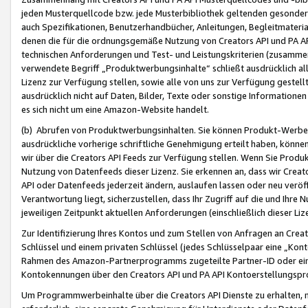
jeden Musterquellcode bzw. jede Musterbibliothek geltenden gesonder
auch Spezifikationen, Benutzerhandbücher, Anleitungen, Begleitmaterial
denen die für die ordnungsgemäße Nutzung von Creators API und PA A
technischen Anforderungen und Test- und Leistungskriterien (zusammen
verwendete Begriff „Produktwerbungsinhalte“ schließt ausdrücklich al
Lizenz zur Verfügung stellen, sowie alle von uns zur Verfügung gestel
ausdrücklich nicht auf Daten, Bilder, Texte oder sonstige Informatione
es sich nicht um eine Amazon-Website handelt.
(b) Abrufen von Produktwerbungsinhalten. Sie können Produkt-Werbein
ausdrückliche vorherige schriftliche Genehmigung erteilt haben, könn
wir über die Creators API Feeds zur Verfügung stellen. Wenn Sie Produk
Nutzung von Datenfeeds dieser Lizenz. Sie erkennen an, dass wir Creat
API oder Datenfeeds jederzeit ändern, auslaufen lassen oder neu veröffe
Verantwortung liegt, sicherzustellen, dass Ihr Zugriff auf die und Ihr
jeweiligen Zeitpunkt aktuellen Anforderungen (einschließlich dieser Liz
Zur Identifizierung Ihres Kontos und zum Stellen von Anfragen an Crea
Schlüssel und einem privaten Schlüssel (jedes Schlüsselpaar eine „Kon
Rahmen des Amazon-Partnerprogramms zugeteilte Partner-ID oder ein
Kontokennungen über den Creators API und PA API Kontoerstellungspro
Um Programmwerbeinhalte über die Creators API Dienste zu erhalten, m