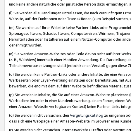
und keine andere natürliche oder juristische Person dazu ermächtigen, a
(l) Sie werden alle Handlungen unterlassen, die nach vernünftigem Erme
Website, auf der Funktionen oder Transaktionen (zum Beispiel suchen, s
(m) Sie werden auf Ihrer Website keine Partner-Links oder Programmin
Spionagesoftware, Schadsoftware, Computerviren, Würmern, Trojaner
Herunterladen oder Installieren auf einem Nutzer-Computer oder ande
genehmigt wurden.
(n) Sie werden Amazon-Websites oder Teile davon nicht auf Ihrer Websi
(z. B., WebView) innerhalb einer Mobilen Anwendung. Die Darstellung ein
Teilnahmevoraussetzungen stellt jedoch keinen Verstoß gegen diese Zif
(o) Sie werden keine Partner-Links oder andere Inhalte, die eine Am
Werbeseiten oder Layer-Werbung einstellen oder bereitstellen, mit Au
bewerben, die eng mit dem auf Ihrer Website befindlichen Material z
(p) Sie werden in Inhalte, die Sie auf einer Amazon-Website platzier
Werbediensten oder in einer Kundenbewertung, einem Forum, einem Wun
einer Amazon-Website verfügbaren Kontext) keine Partner-Links integr
(q) Sie werden nicht versuchen, den
Vergütungskatalog
zu umgehen oder
dass sich eine Webpage einer Amazon-Website im Browser eines Kunden 
(r) Sie werden nicht versuchen, Internetverkehr (Traffic) oder Vergü