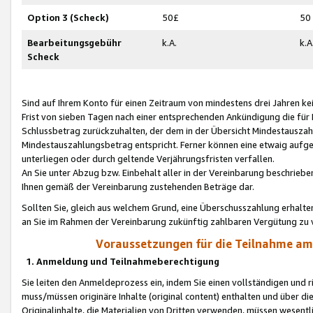
Option 3 (Scheck)
50£
50
Bearbeitungsgebühr
k.A.
k.A
Scheck
Sind auf Ihrem Konto für einen Zeitraum von mindestens drei Jahren kein
Frist von sieben Tagen nach einer entsprechenden Ankündigung die für
Schlussbetrag zurückzuhalten, der dem in der Übersicht Mindestausz
Mindestauszahlungsbetrag entspricht. Ferner können eine etwaig aufg
unterliegen oder durch geltende Verjährungsfristen verfallen.
An Sie unter Abzug bzw. Einbehalt aller in der Vereinbarung beschrieb
Ihnen gemäß der Vereinbarung zustehenden Beträge dar.
Sollten Sie, gleich aus welchem Grund, eine Überschusszahlung erhalte
an Sie im Rahmen der Vereinbarung zukünftig zahlbaren Vergütung zu 
Voraussetzungen für die Teilnahme a
1. Anmeldung und Teilnahmeberechtigung
Sie leiten den Anmeldeprozess ein, indem Sie einen vollständigen und 
muss/müssen originäre Inhalte (original content) enthalten und über d
Originalinhalte, die Materialien von Dritten verwenden, müssen wese