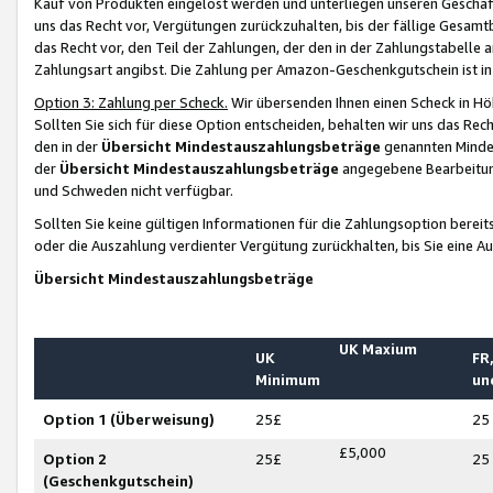
Kauf von Produkten eingelöst werden und unterliegen unseren Geschäf
uns das Recht vor, Vergütungen zurückzuhalten, bis der fällige Gesamt
das Recht vor, den Teil der Zahlungen, der den in der Zahlungstabelle 
Zahlungsart angibst. Die Zahlung per Amazon-Geschenkgutschein ist in
Option 3: Zahlung per Scheck.
Wir übersenden Ihnen einen Scheck in Höh
Sollten Sie sich für diese Option entscheiden, behalten wir uns das Rec
den in der
Übersicht Mindestauszahlungsbeträge
genannten Mindest
der
Übersicht Mindestauszahlungsbeträge
angegebene Bearbeitung
und Schweden nicht verfügbar.
Sollten Sie keine gültigen Informationen für die Zahlungsoption bereit
oder die Auszahlung verdienter Vergütung zurückhalten, bis Sie eine A
Übersicht Mindestauszahlungsbeträge
UK Maxium
UK
FR,
Minimum
un
Option 1 (Überweisung)
25£
25
£5,000
Option 2
25£
25
(Geschenkgutschein)