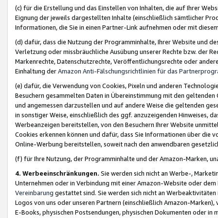
(c) für die Erstellung und das Einstellen von Inhalten, die auf Ihrer We
Eignung der jeweils dargestellten Inhalte (einschließlich sämtlicher 
Informationen, die Sie in einen Partner-Link aufnehmen oder mit diese
(d) dafür, dass die Nutzung der Programminhalte, Ihrer Website und des 
Verletzung oder missbräuchliche Ausübung unserer Rechte bzw. der Recht
Markenrechte, Datenschutzrechte, Veröffentlichungsrechte oder anderer
Einhaltung der
Amazon Anti-Fälschungsrichtlinien für das Partnerpro
(e) dafür, die Verwendung von Cookies, Pixeln und anderen Technologien
Besuchern gesammelten Daten in Übereinstimmung mit den geltenden Ge
und angemessen darzustellen und auf andere Weise die geltenden geset
in sonstiger Weise, einschließlich des ggf. anzuzeigenden Hinweises, d
Werbeanzeigen bereitstellen, von den Besuchern Ihrer Website unmitte
Cookies erkennen können und dafür, dass Sie Informationen über die v
Online-Werbung bereitstellen, soweit nach den anwendbaren gesetzlic
(f) für Ihre Nutzung, der Programminhalte und der Amazon-Marken, u
4. Werbeeinschränkungen.
Sie werden sich nicht an Werbe-, Market
Unternehmen oder in Verbindung mit einer Amazon-Website oder dem Pa
Vereinbarung
gestattet sind. Sie werden sich nicht an Werbeaktivitäten
Logos von uns oder unseren Partnern (einschließlich Amazon-Marken), 
E-Books, physischen Postsendungen, physischen Dokumenten oder in 