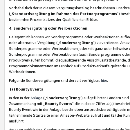
Vorbehaltlich der in diesem Vergütungskatalog beschriebenen Einschr
(„
Standardvergütung im Rahmen des Partnerprogramms
“) besc
bestimmten Prozentsatzes der Qualifizierten Erlöse.
4. Sondervergütung oder Werbeaktionen
Gelegentlich können wir Sonderprogramme oder Werbeaktionen auflegen,
oder alternative Vergütung („
Sondervergütung
”) zu verdienen. Amazo
Sonderprogramme oder Werbeaktionen jederzeit ganz oder teilweise einz
Sonderprogramme oder Werbeaktionen (auch Sonderprogramme oder We
Produktverkäufen kommt) disqualifizierende Ausschlusstatbestände, di
Programmdokumentation im Hinblick auf Produktverkäufe geltende E
Werbeaktionen.
Folgende Sondervergütungen sind derzeit verfügbar:
hier
.
(a) Bounty Events
In den in der
Anlage
(„
Sondervergütung
“) aufgeführten Ländern sind
Zusammenhang mit „
Bounty Events
“ die in dieser Ziffer 4 (a) besch
Bounty Event wie in der Anlage beschrieben anspruchsberechtigt sein mu
teilnehmende Startseite einer Amazon-Website aufruft und (2) der Kun
ausführt.
Amazon zahlt keine Sondervergütung, wenn das zugrundeliegende Boun