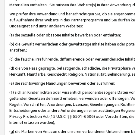
Materialien enthalten. Sie müssen Ihre Website(s) in Ihrer Anwendung ide
Wir prüfen Ihre Anwendung und benachrichtigen Sie, ob sie angenommen
auf Aufnahme Ihrer Website in das Partnerprogramm und Sie dürfen kei
Ungeeignet sind unter anderem Websites:
(a) die sexuelle oder obszöne Inhalte bewerben oder enthalten;
(b) die Gewalt verherrlichen oder gewalttätige Inhalte haben oder pot
anstiften,;
(c) die falsche, irreführende, diffamierende oder verleumderische Inha
(d) die von Hass geprägte, belästigende, schädliche, die Privatsphäre v
Herkunft, Hautfarbe, Geschlecht, Religion, Nationalität, Behinderung, 
(e) die rechtswidrige Handlungen bewerben oder ausführen;
(f) sich an Kinder richten oder wissentlich personenbezogene Daten vo
geltenden Gesetzen definiert) erheben, verwenden oder offenlegen, Vo
Regeln, Vorschriften, Anordnungen, Lizenzen, Genehmigungen, Richtlini
Entscheidungen oder andere Anforderungen einer zuständigen Regierung
Privacy Protection Act (15 U.S.C. §§ 6501-6506) oder Vorschriften, di
Internet erlassen wurden);
(g) die Marken von Amazon oder unseren verbundenen Unternehmen b