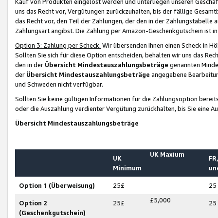
Kauf von Produkten eingelöst werden und unterliegen unseren Geschäf
uns das Recht vor, Vergütungen zurückzuhalten, bis der fällige Gesamt
das Recht vor, den Teil der Zahlungen, der den in der Zahlungstabelle 
Zahlungsart angibst. Die Zahlung per Amazon-Geschenkgutschein ist in
Option 3: Zahlung per Scheck.
Wir übersenden Ihnen einen Scheck in Höh
Sollten Sie sich für diese Option entscheiden, behalten wir uns das Rec
den in der
Übersicht Mindestauszahlungsbeträge
genannten Mindest
der
Übersicht Mindestauszahlungsbeträge
angegebene Bearbeitung
und Schweden nicht verfügbar.
Sollten Sie keine gültigen Informationen für die Zahlungsoption bereit
oder die Auszahlung verdienter Vergütung zurückhalten, bis Sie eine A
Übersicht Mindestauszahlungsbeträge
UK Maxium
UK
FR,
Minimum
un
Option 1 (Überweisung)
25£
25
£5,000
Option 2
25£
25
(Geschenkgutschein)