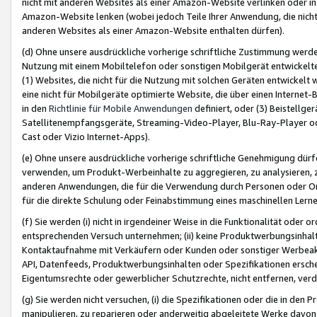
nicht mit anderen Websites als einer Amazon-Website verlinken oder i
Amazon-Website lenken (wobei jedoch Teile Ihrer Anwendung, die nich
anderen Websites als einer Amazon-Website enthalten dürfen).
(d) Ohne unsere ausdrückliche vorherige schriftliche Zustimmung werd
Nutzung mit einem Mobiltelefon oder sonstigen Mobilgerät entwickelt
(1) Websites, die nicht für die Nutzung mit solchen Geräten entwickelt
eine nicht für Mobilgeräte optimierte Website, die über einen Interne
in den
Richtlinie für Mobile Anwendungen
definiert, oder (3) Beistellge
Satellitenempfangsgeräte, Streaming-Video-Player, Blu-Ray-Player ode
Cast oder Vizio Internet-Apps).
(e) Ohne unsere ausdrückliche vorherige schriftliche Genehmigung dürfe
verwenden, um Produkt-Werbeinhalte zu aggregieren, zu analysieren, 
anderen Anwendungen, die für die Verwendung durch Personen oder Or
für die direkte Schulung oder Feinabstimmung eines maschinellen Lern
(f) Sie werden (i) nicht in irgendeiner Weise in die Funktionalität ode
entsprechenden Versuch unternehmen; (ii) keine Produktwerbungsinha
Kontaktaufnahme mit Verkäufern oder Kunden oder sonstiger Werbeaktiv
API, Datenfeeds, Produktwerbungsinhalten oder Spezifikationen erschei
Eigentumsrechte oder gewerblicher Schutzrechte, nicht entfernen, verd
(g) Sie werden nicht versuchen, (i) die Spezifikationen oder die in de
manipulieren, zu reparieren oder anderweitig abgeleitete Werke davon z