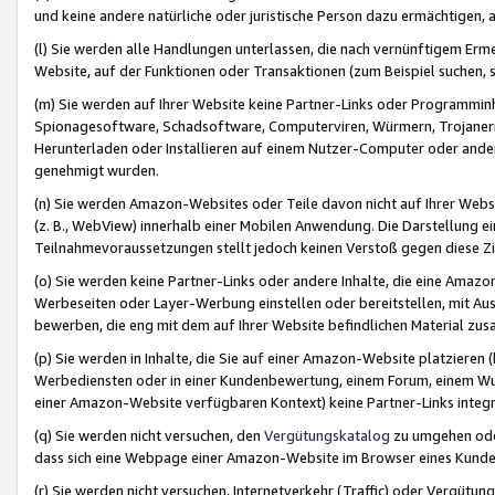
und keine andere natürliche oder juristische Person dazu ermächtigen, a
(l) Sie werden alle Handlungen unterlassen, die nach vernünftigem Erme
Website, auf der Funktionen oder Transaktionen (zum Beispiel suchen, s
(m) Sie werden auf Ihrer Website keine Partner-Links oder Programmin
Spionagesoftware, Schadsoftware, Computerviren, Würmern, Trojaner
Herunterladen oder Installieren auf einem Nutzer-Computer oder ande
genehmigt wurden.
(n) Sie werden Amazon-Websites oder Teile davon nicht auf Ihrer Websi
(z. B., WebView) innerhalb einer Mobilen Anwendung. Die Darstellung ein
Teilnahmevoraussetzungen stellt jedoch keinen Verstoß gegen diese Zif
(o) Sie werden keine Partner-Links oder andere Inhalte, die eine Am
Werbeseiten oder Layer-Werbung einstellen oder bereitstellen, mit Au
bewerben, die eng mit dem auf Ihrer Website befindlichen Material z
(p) Sie werden in Inhalte, die Sie auf einer Amazon-Website platzier
Werbediensten oder in einer Kundenbewertung, einem Forum, einem Wun
einer Amazon-Website verfügbaren Kontext) keine Partner-Links integr
(q) Sie werden nicht versuchen, den
Vergütungskatalog
zu umgehen oder
dass sich eine Webpage einer Amazon-Website im Browser eines Kunden 
(r) Sie werden nicht versuchen, Internetverkehr (Traffic) oder Vergü