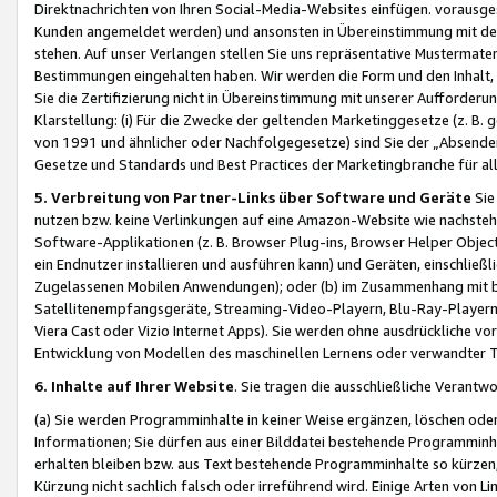
Direktnachrichten von Ihren Social-Media-Websites einfügen. vorausg
Kunden angemeldet werden) und ansonsten in Übereinstimmung mit der
stehen. Auf unser Verlangen stellen Sie uns repräsentative Mustermater
Bestimmungen eingehalten haben. Wir werden die Form und den Inhalt, di
Sie die Zertifizierung nicht in Übereinstimmung mit unserer Aufforderu
Klarstellung: (i) Für die Zwecke der geltenden Marketinggesetze (z. 
von 1991 und ähnlicher oder Nachfolgegesetze) sind Sie der „Absender“ j
Gesetze und Standards und Best Practices der Marketingbranche für 
5. Verbreitung von Partner-Links über Software und Geräte
Sie
nutzen bzw. keine Verlinkungen auf eine Amazon-Website wie nachsteh
Software-Applikationen (z. B. Browser Plug-ins, Browser Helper Objec
ein Endnutzer installieren und ausführen kann) und Geräten, einschlie
Zugelassenen Mobilen Anwendungen); oder (b) im Zusammenhang mit bzw.
Satellitenempfangsgeräte, Streaming-Video-Playern, Blu-Ray-Playern 
Viera Cast oder Vizio Internet Apps). Sie werden ohne ausdrückliche v
Entwicklung von Modellen des maschinellen Lernens oder verwandter 
6. Inhalte auf Ihrer Website
. Sie tragen die ausschließliche Verantwo
(a) Sie werden Programminhalte in keiner Weise ergänzen, löschen oder
Informationen; Sie dürfen aus einer Bilddatei bestehende Programminhal
erhalten bleiben bzw. aus Text bestehende Programminhalte so kürzen, 
Kürzung nicht sachlich falsch oder irreführend wird. Einige Arten von L