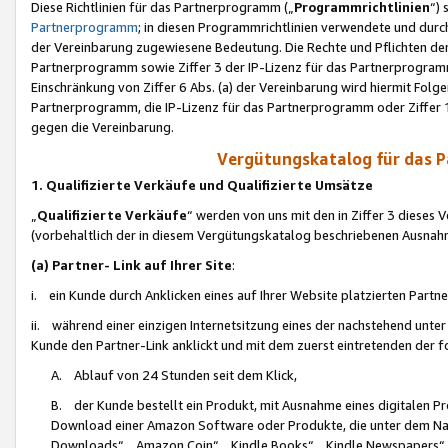
Diese Richtlinien für das Partnerprogramm („
Programmrichtlinien
“)
Partnerprogramm
; in diesen Programmrichtlinien verwendete und durch
der Vereinbarung zugewiesene Bedeutung. Die Rechte und Pflichten de
Partnerprogramm sowie Ziffer 3 der IP-Lizenz für das Partnerprogram
Einschränkung von Ziffer 6 Abs. (a) der Vereinbarung wird hiermit Fol
Partnerprogramm, die IP-Lizenz für das Partnerprogramm oder Ziffer 1
gegen die Vereinbarung.
Vergütungskatalog für das 
1. Qualifizierte Verkäufe und Qualifizierte Umsätze
„
Qualifizierte Verkäufe
“ werden von uns mit den in Ziffer 3 diese
(vorbehaltlich der in diesem Vergütungskatalog beschriebenen Ausnah
(a) Partner- Link auf Ihrer Site
:
i. ein Kunde durch Anklicken eines auf Ihrer Website platzierten Part
ii. während einer einzigen Internetsitzung eines der nachstehend unter (i)
Kunde den Partner-Link anklickt und mit dem zuerst eintretenden der f
A. Ablauf von 24 Stunden seit dem Klick,
B. der Kunde bestellt ein Produkt, mit Ausnahme eines digitalen P
Download einer Amazon Software oder Produkte, die unter dem N
Downloads“, „Amazon Coin“, „Kindle Books“, „Kindle Newspapers“, „