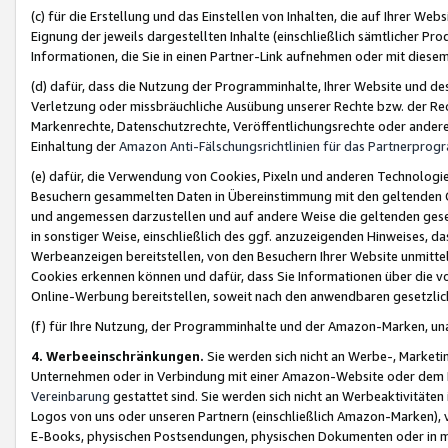
(c) für die Erstellung und das Einstellen von Inhalten, die auf Ihrer We
Eignung der jeweils dargestellten Inhalte (einschließlich sämtlicher 
Informationen, die Sie in einen Partner-Link aufnehmen oder mit diese
(d) dafür, dass die Nutzung der Programminhalte, Ihrer Website und des 
Verletzung oder missbräuchliche Ausübung unserer Rechte bzw. der Recht
Markenrechte, Datenschutzrechte, Veröffentlichungsrechte oder anderer
Einhaltung der
Amazon Anti-Fälschungsrichtlinien für das Partnerpro
(e) dafür, die Verwendung von Cookies, Pixeln und anderen Technologien
Besuchern gesammelten Daten in Übereinstimmung mit den geltenden Ge
und angemessen darzustellen und auf andere Weise die geltenden geset
in sonstiger Weise, einschließlich des ggf. anzuzeigenden Hinweises, d
Werbeanzeigen bereitstellen, von den Besuchern Ihrer Website unmitte
Cookies erkennen können und dafür, dass Sie Informationen über die v
Online-Werbung bereitstellen, soweit nach den anwendbaren gesetzlic
(f) für Ihre Nutzung, der Programminhalte und der Amazon-Marken, u
4. Werbeeinschränkungen.
Sie werden sich nicht an Werbe-, Market
Unternehmen oder in Verbindung mit einer Amazon-Website oder dem Pa
Vereinbarung
gestattet sind. Sie werden sich nicht an Werbeaktivitäten
Logos von uns oder unseren Partnern (einschließlich Amazon-Marken), 
E-Books, physischen Postsendungen, physischen Dokumenten oder in 