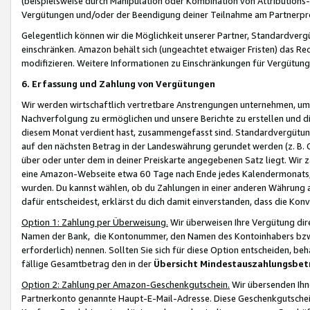
(beispielsweise durch Manipulation oder Kombination von Attributions-
Vergütungen und/oder der Beendigung deiner Teilnahme am Partnerp
Gelegentlich können wir die Möglichkeit unserer Partner, Standardv
einschränken. Amazon behält sich (ungeachtet etwaiger Fristen) das Re
modifizieren. Weitere Informationen zu Einschränkungen für Vergütung
6. Erfassung und Zahlung von Vergütungen
Wir werden wirtschaftlich vertretbare Anstrengungen unternehmen, um 
Nachverfolgung zu ermöglichen und unsere Berichte zu erstellen und di
diesem Monat verdient hast, zusammengefasst sind. Standardvergütung
auf den nächsten Betrag in der Landeswährung gerundet werden (z. B. C
über oder unter dem in deiner Preiskarte angegebenen Satz liegt. Wir
eine Amazon-Webseite etwa 60 Tage nach Ende jedes Kalendermonats, i
wurden. Du kannst wählen, ob du Zahlungen in einer anderen Währung
dafür entscheidest, erklärst du dich damit einverstanden, dass die K
Option 1: Zahlung per Überweisung.
Wir überweisen Ihre Vergütung dir
Namen der Bank, die Kontonummer, den Namen des Kontoinhabers bzw. a
erforderlich) nennen. Sollten Sie sich für diese Option entscheiden, be
fällige Gesamtbetrag den in der
Übersicht Mindestauszahlungsbet
Option 2: Zahlung per Amazon-Geschenkgutschein.
Wir übersenden Ihne
Partnerkonto genannte Haupt-E-Mail-Adresse. Diese Geschenkgutschei