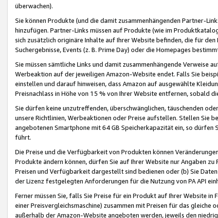
überwachen).
Sie können Produkte (und die damit zusammenhängenden Partner-Links)
hinzufügen. Partner-Links müssen auf Produkte (wie im Produktkatalog de
sich zusätzlich originäre Inhalte auf Ihrer Website befinden, die für 
Suchergebnisse, Events (z. B. Prime Day) oder die Homepages bestimmte
Sie müssen sämtliche Links und damit zusammenhängende Verweise auf z
Werbeaktion auf der jeweiligen Amazon-Website endet. Falls Sie beisp
einstellen und darauf hinweisen, dass Amazon auf ausgewählte Kleidun
Preisnachlass in Höhe von 15 % von Ihrer Website entfernen, sobald di
Sie dürfen keine unzutreffenden, überschwänglichen, täuschenden od
unsere Richtlinien, Werbeaktionen oder Preise aufstellen. Stellen Sie 
angebotenen Smartphone mit 64 GB Speicherkapazität ein, so dürfen S
führt.
Die Preise und die Verfügbarkeit von Produkten können Veränderungen 
Produkte ändern können, dürfen Sie auf Ihrer Website nur Angaben zu P
Preisen und Verfügbarkeit dargestellt sind bedienen oder (b) Sie Daten
der Lizenz festgelegten Anforderungen für die Nutzung von PA API einh
Ferner müssen Sie, falls Sie Preise für ein Produkt auf Ihrer Website in 
einer Preisvergleichsmaschine) zusammen mit Preisen für das gleiche o
außerhalb der Amazon-Website angeboten werden, jeweils den niedrigst