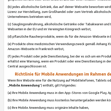
(b) jedes alkoholische Getränk, das auf deiner Webseite beworben wird
Lizenz zur Herstellung, zum Großhandel oder zum Vertrieb alkoholisch
Unternehmens betrieben wird,
(c) Säuglingsnahruhrung, alkoholische Getränke oder Tabakwaren und E
Webseiten in der EU und im Vereinigten Königreich wirbst,
(d) pflanzliche Raucherprodukte, wenn du für die Amazon-Webseite in B
(e) Produkte ohne medizinischen Verwendungszweck gemäß Anhang XVI 
Amazon-Webseite in Frankreich wirbst,
(f) jedes Produkt oder jede Dienstleistung, bei der es sich um ein Prod
erhältst eine Warnung, wenn ein Produkt oder eine Dienstleistung in de
Central ausgeschlossen ist.
Richtlinie für Mobile Anwendungen im Rahmen de
Wenn Ihre Website eine für die Nutzung auf Mobiltelefonen, Tablets 
„
Mobile Anwendung
“) enthält, gilt Folgendes:
(a) Ihre Mobile Anwendung muss in den App-Stores von Google Play, A
(b) Ihre Mobile Anwendung muss kostenlos heruntergeladen werden könn
(c) Ihre Mobile Anwendung muss originäre Inhalte haben,