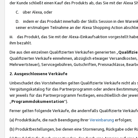
der Kunde schließt einen Kauf des Produkts ab, das Sie mit der Alexa 
C. über Alexa, oder
D. indem er das Produkt innerhalb der Skills Session in den Waren
seiner erstmaligen Teilnahme an der Alexa Shopping Action abschlie
iii. das Produkt, das Sie mit der Alexa-Einkaufsaktion vorgestellt ha
ihm bezahlt.
Die aus den einzelnen Qualifizierten Verkäufen generierten „
Qualifizi
Qualifizierten Verkäufe einnehmen, abzüglich etwaiger Versandkosten
Mehrwertsteuer), Servicegebühren, Gutschriften, Preisnachlässe, Bear
2. Ausgeschlossene Verkäufe
Unbeschadet des Vorstehenden gelten Qualifizierte Verkäufe nicht als
Vergütungskatalog für das Partnerprogramm oder andere Bestimmungen,
wir jeweils für das Partnerprogramm festlegen, einschließlich der jewe
„
Programmdokumentation
“).
Ferner gelten folgende Verkäufe, die andernfalls Qualifizierte Verkä
(a) Produktkäufe, die nach Beendigung Ihrer
Vereinbarung
erfolgen;
(b) Produktbestellungen, bei denen eine Stornierung, Rückgabe oder R