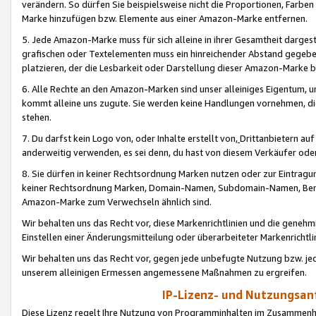
verändern. So dürfen Sie beispielsweise nicht die Proportionen, Farb
Marke hinzufügen bzw. Elemente aus einer Amazon-Marke entfernen.
5. Jede Amazon-Marke muss für sich alleine in ihrer Gesamtheit darge
grafischen oder Textelementen muss ein hinreichender Abstand gegebe
platzieren, der die Lesbarkeit oder Darstellung dieser Amazon-Marke b
6. Alle Rechte an den Amazon-Marken sind unser alleiniges Eigentum, 
kommt alleine uns zugute. Sie werden keine Handlungen vornehmen, 
stehen.
7. Du darfst kein Logo von, oder Inhalte erstellt von,
Drittanbietern au
anderweitig verwenden, es sei denn, du hast von diesem Verkäufer oder
8. Sie dürfen in keiner Rechtsordnung Marken nutzen oder zur Eintragu
keiner Rechtsordnung Marken, Domain-Namen, Subdomain-Namen, Benu
Amazon-Marke zum Verwechseln ähnlich sind.
Wir behalten uns das Recht vor, diese Markenrichtlinien und die gene
Einstellen einer Änderungsmitteilung oder überarbeiteter Markenricht
Wir behalten uns das Recht vor, gegen jede unbefugte Nutzung bzw. jede 
unserem alleinigen Ermessen angemessene Maßnahmen zu ergreifen.
IP-Lizenz- und Nutzungsan
Diese Lizenz regelt Ihre Nutzung von Programminhalten im Zusammen