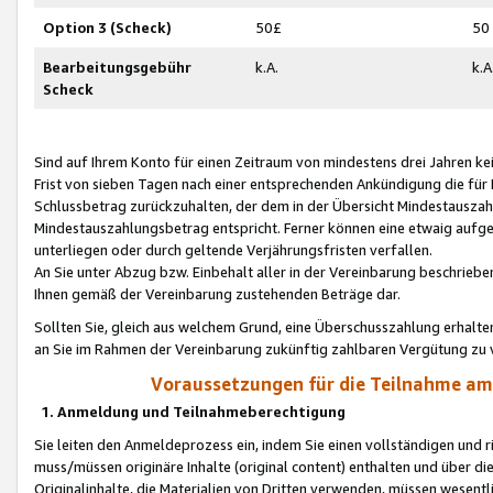
Option 3 (Scheck)
50£
50
Bearbeitungsgebühr
k.A.
k.A
Scheck
Sind auf Ihrem Konto für einen Zeitraum von mindestens drei Jahren kein
Frist von sieben Tagen nach einer entsprechenden Ankündigung die für
Schlussbetrag zurückzuhalten, der dem in der Übersicht Mindestausz
Mindestauszahlungsbetrag entspricht. Ferner können eine etwaig aufg
unterliegen oder durch geltende Verjährungsfristen verfallen.
An Sie unter Abzug bzw. Einbehalt aller in der Vereinbarung beschrieb
Ihnen gemäß der Vereinbarung zustehenden Beträge dar.
Sollten Sie, gleich aus welchem Grund, eine Überschusszahlung erhalte
an Sie im Rahmen der Vereinbarung zukünftig zahlbaren Vergütung zu 
Voraussetzungen für die Teilnahme a
1. Anmeldung und Teilnahmeberechtigung
Sie leiten den Anmeldeprozess ein, indem Sie einen vollständigen und 
muss/müssen originäre Inhalte (original content) enthalten und über d
Originalinhalte, die Materialien von Dritten verwenden, müssen wese