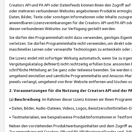
Creators API und PA API oder Datenfeeds können Ihnen den Zugriff auf D
oder mehreren verbundenen Websites angebotenen Produkte ermögliche
Daten, Bilder, Texte oder sonstigen Informationen oder Inhalte zuzugre
anwendbaren Lizenzvereinbarungen für die Creators API und PA API od
diesen verbundenen Websites zur Verfügung gestellt werden.
Sie dürfen den Programminhalt nicht dazu verwenden, geistiges Eigent
verletzen. Sie dürfen Programminhalte nicht verwenden, um direkt ode
maschinelles Lernen oder verwandte Technologien zu entwickeln oder zu
Die Lizenz endet mit sofortiger Wirkung automatisch, wenn Sie zu irg
Vergütungskatalog definiert) nicht rechtzeitig erfüllen bzw. ansonsten
schriftliche Mitteilung an Sie ganz oder teilweise beenden. Sie werden
umgehend einstellen und sämtliche Programminhalte und Amazon-Marke
jeweils verlangt, umgehend von Ihrer Website entfernen und löschen od
2. Voraussetzungen für die Nutzung der Creators API und der P
(a)
Beschreibung
. Im Rahmen dieser Lizenz können wir Ihnen Programmi
• Daten, Bilder, Audio-Dateien, Videos, Logos, Benutzerschnittstellen-
• Textmaterialien, wie beispielsweise Produktinformationen in Textfor
Neben den vorstehenden Produktwerbungsinhalten und dem Zugriff auf 
Zusammenhang mit Creators API und PA API Musterquellcodes und -bibli