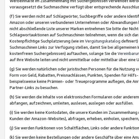
Werbeinhalte im Zusammenhang mit Suchergebnissen verwendet werden,
vorausgesetzt die Suchmaschine verfügt über entsprechende Ausschlu
(f) Sie werden nicht auf Schlagwörter, Suchbegriffe oder andere Ident
Amazon oder unseren verbundenen Unternehmen oder Abwandlungen bzw
nicht abschließende Liste unserer Marken entnehmen Sie bitte der Nich
Schlagwortauktionen auf Suchmaschinen teilnehmen, wenn die sich da
Kostenpflichtige Suchplatzierung (wie im
Vergütungskatalog
definiert
Suchmaschinen Links zur Verfügung stellen, damit Sie bei allgemeinen I
kostenfreien Suchergebnissen) auftauchen, solange Sie die
Vereinbaru
auf Ihre Website leiten und nicht unmittelbar oder mittelbar über eine
(g) Sie werden natürlichen oder juristischen Personen für die Nutzung 
Form von Geld, Rabatten, Preisnachlässen, Punkten, Spenden für Hilfs
beispielsweise keine Prämien- oder Treueprogramme auflegen, die Anrei
Partner-Links zu besuchen.
(h) Sie werden die Inhalte von elektronischen Formularen oder anderem M
abfangen, aufzeichnen, umleiten, auslesen, auslegen oder ausfüllen.
(i) Sie werden keine Kontodaten, die unsere Kunden im Zusammenhang 
Kunden der Amazon-Websites), abfragen, erheben, einholen, speichern,
(j) Sie werden Funktionen von Schaltflächen, Links oder andere Funkti
(k) Sie werden keine Bestellungen oder andere Geschäfte über eine Ama