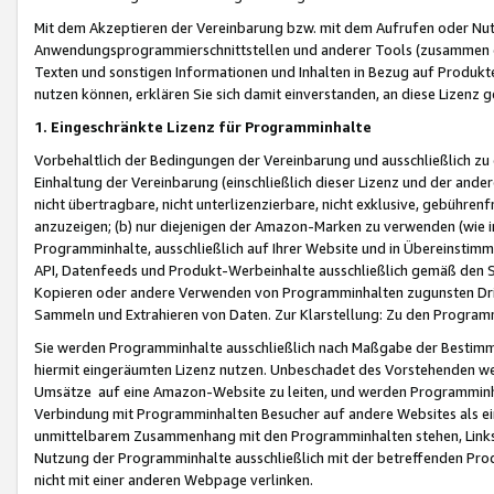
Mit dem Akzeptieren der Vereinbarung bzw. mit dem Aufrufen oder Nutz
Anwendungsprogrammierschnittstellen und anderer Tools (zusammen die
Texten und sonstigen Informationen und Inhalten in Bezug auf Produkte
nutzen können, erklären Sie sich damit einverstanden, an diese Lizenz 
1. Eingeschränkte Lizenz für Programminhalte
Vorbehaltlich der Bedingungen der Vereinbarung und ausschließlich z
Einhaltung der Vereinbarung (einschließlich dieser Lizenz und der ande
nicht übertragbare, nicht unterlizenzierbare, nicht exklusive, gebühren
anzuzeigen; (b) nur diejenigen der Amazon-Marken zu verwenden (wie in 
Programminhalte, ausschließlich auf Ihrer Website und in Übereinstimmu
API, Datenfeeds und Produkt-Werbeinhalte ausschließlich gemäß den Spe
Kopieren oder andere Verwenden von Programminhalten zugunsten Dri
Sammeln und Extrahieren von Daten. Zur Klarstellung: Zu den Program
Sie werden Programminhalte ausschließlich nach Maßgabe der Besti
hiermit eingeräumten Lizenz nutzen. Unbeschadet des Vorstehenden we
Umsätze auf eine Amazon-Website zu leiten, und werden Programminhal
Verbindung mit Programminhalten Besucher auf andere Websites als ein
unmittelbarem Zusammenhang mit den Programminhalten stehen, Links z
Nutzung der Programminhalte ausschließlich mit der betreffenden Pr
nicht mit einer anderen Webpage verlinken.