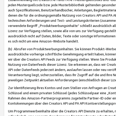
jeden Musterquellcode bzw. jede Musterbibliothek geltenden gesonder
auch Spezifikationen, Benutzerhandbücher, Anleitungen, Begleitmaterial
denen die für die ordnungsgemäße Nutzung von Creators API und PA A
technischen Anforderungen und Test- und Leistungskriterien (zusammen
verwendete Begriff „Produktwerbungsinhalte“ schließt ausdrücklich al
Lizenz zur Verfügung stellen, sowie alle von uns zur Verfügung gestel
ausdrücklich nicht auf Daten, Bilder, Texte oder sonstige Informatione
es sich nicht um eine Amazon-Website handelt.
(b) Abrufen von Produktwerbungsinhalten. Sie können Produkt-Werbein
ausdrückliche vorherige schriftliche Genehmigung erteilt haben, könn
wir über die Creators API Feeds zur Verfügung stellen. Wenn Sie Produk
Nutzung von Datenfeeds dieser Lizenz. Sie erkennen an, dass wir Creat
API oder Datenfeeds jederzeit ändern, auslaufen lassen oder neu veröffe
Verantwortung liegt, sicherzustellen, dass Ihr Zugriff auf die und Ihr
jeweiligen Zeitpunkt aktuellen Anforderungen (einschließlich dieser Liz
Zur Identifizierung Ihres Kontos und zum Stellen von Anfragen an Crea
Schlüssel und einem privaten Schlüssel (jedes Schlüsselpaar eine „Kon
Rahmen des Amazon-Partnerprogramms zugeteilte Partner-ID oder ein
Kontokennungen über den Creators API und PA API Kontoerstellungspro
Um Programmwerbeinhalte über die Creators API Dienste zu erhalten, m