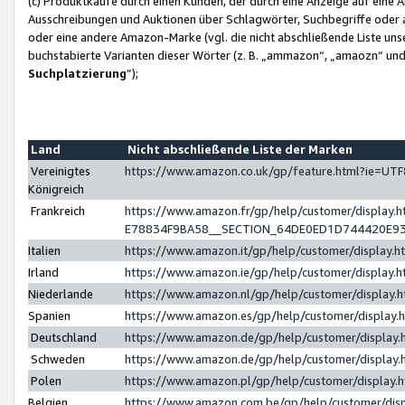
(c) Produktkäufe durch einen Kunden, der durch eine Anzeige auf eine 
Ausschreibungen und Auktionen über Schlagwörter, Suchbegriffe oder 
oder eine andere Amazon-Marke (vgl. die nicht abschließende Liste un
buchstabierte Varianten dieser Wörter (z. B. „ammazon“, „amaozn“ und „
Suchplatzierung
”);
Land
Nicht abschließende Liste der Marken
Vereinigtes
https://www.amazon.co.uk/gp/feature.html?ie=U
Königreich
Frankreich
https://www.amazon.fr/gp/help/customer/displa
E78834F9BA58__SECTION_64DE0ED1D744420E9
Italien
https://www.amazon.it/gp/help/customer/display
Irland
https://www.amazon.ie/gp/help/customer/displa
Niederlande
https://www.amazon.nl/gp/help/customer/display
Spanien
https://www.amazon.es/gp/help/customer/display
Deutschland
https://www.amazon.de/gp/help/customer/displa
Schweden
https://www.amazon.de/gp/help/customer/displa
Polen
https://www.amazon.pl/gp/help/customer/display
Belgien
https://www.amazon.com.be/gp/help/customer/d