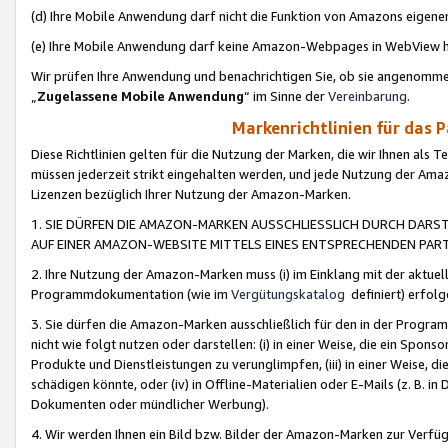
(d) Ihre Mobile Anwendung darf nicht die Funktion von Amazons eige
(e) Ihre Mobile Anwendung darf keine Amazon-Webpages in WebView 
Wir prüfen Ihre Anwendung und benachrichtigen Sie, ob sie angenomm
„
Zugelassene Mobile Anwendung
“ im Sinne der
Vereinbarung
.
Markenrichtlinien für das 
Diese Richtlinien gelten für die Nutzung der Marken, die wir Ihnen als 
müssen jederzeit strikt eingehalten werden, und jede Nutzung der Ama
Lizenzen bezüglich Ihrer Nutzung der Amazon-Marken.
1. SIE DÜRFEN DIE AMAZON-MARKEN AUSSCHLIESSLICH DURCH DARS
AUF EINER AMAZON-WEBSITE MITTELS EINES ENTSPRECHENDEN PART
2. Ihre Nutzung der Amazon-Marken muss (i) im Einklang mit der aktuells
Programmdokumentation (wie im
Vergütungskatalog
definiert) erfolg
3. Sie dürfen die Amazon-Marken ausschließlich für den in der Progr
nicht wie folgt nutzen oder darstellen: (i) in einer Weise, die ein Spo
Produkte und Dienstleistungen zu verunglimpfen, (iii) in einer Weise
schädigen könnte, oder (iv) in Offline-Materialien oder E-Mails (z. B.
Dokumenten oder mündlicher Werbung).
4. Wir werden Ihnen ein Bild bzw. Bilder der Amazon-Marken zur Verfüg