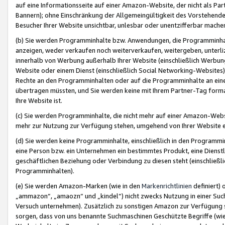
auf eine Informationsseite auf einer Amazon-Website, der nicht als Part
Bannern); ohne Einschränkung der Allgemeingültigkeit des Vorstehende
Besucher Ihrer Website unsichtbar, unlesbar oder unentzifferbar mache
(b) Sie werden Programminhalte bzw. Anwendungen, die Programminhalt
anzeigen, weder verkaufen noch weiterverkaufen, weitergeben, unterli
innerhalb von Werbung außerhalb Ihrer Website (einschließlich Werbun
Website oder einem Dienst (einschließlich Social Networking-Website
Rechte an den Programminhalten oder auf die Programminhalte an eine a
übertragen müssten, und Sie werden keine mit Ihrem Partner-Tag formati
Ihre Website ist.
(c) Sie werden Programminhalte, die nicht mehr auf einer Amazon-Websit
mehr zur Nutzung zur Verfügung stehen, umgehend von Ihrer Website e
(d) Sie werden keine Programminhalte, einschließlich in den Programmin
eine Person bzw. ein Unternehmen ein bestimmtes Produkt, eine Dienstle
geschäftlichen Beziehung oder Verbindung zu diesen steht (einschließli
Programminhalten).
(e) Sie werden Amazon-Marken (wie in den
Markenrichtlinien
definiert) 
„ammazon“, „amaozn“ und „kindel“) nicht zwecks Nutzung in einer Suc
Versuch unternehmen). Zusätzlich zu sonstigen Amazon zur Verfügung 
sorgen, dass von uns benannte Suchmaschinen Geschützte Begriffe (wie 