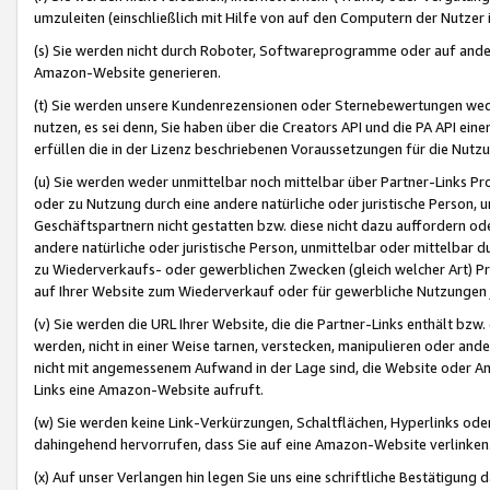
umzuleiten (einschließlich mit Hilfe von auf den Computern der Nutzer i
(s) Sie werden nicht durch Roboter, Softwareprogramme oder auf andere
Amazon-Website generieren.
(t) Sie werden unsere Kundenrezensionen oder Sternebewertungen wed
nutzen, es sei denn, Sie haben über die Creators API und die PA API e
erfüllen die in der Lizenz beschriebenen Voraussetzungen für die Nutzu
(u) Sie werden weder unmittelbar noch mittelbar über Partner-Links P
oder zu Nutzung durch eine andere natürliche oder juristische Person,
Geschäftspartnern nicht gestatten bzw. diese nicht dazu auffordern od
andere natürliche oder juristische Person, unmittelbar oder mittelbar
zu Wiederverkaufs- oder gewerblichen Zwecken (gleich welcher Art) 
auf Ihrer Website zum Wiederverkauf oder für gewerbliche Nutzungen 
(v) Sie werden die URL Ihrer Website, die die Partner-Links enthält b
werden, nicht in einer Weise tarnen, verstecken, manipulieren oder and
nicht mit angemessenem Aufwand in der Lage sind, die Website oder A
Links eine Amazon-Website aufruft.
(w) Sie werden keine Link-Verkürzungen, Schaltflächen, Hyperlinks ode
dahingehend hervorrufen, dass Sie auf eine Amazon-Website verlinken
(x) Auf unser Verlangen hin legen Sie uns eine schriftliche Bestätigung