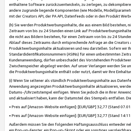
enthaltene Software zurückzuentwickeln, zu zerlegen, zu dekompilier
andere zugrunde liegende Komponenten (wie Modelle, Modellparameter
mit der Creators API, der PA API, Datenfeeds oder in den Produkt Werb
(h) Sie werden Produktwerbungsinhalte, die aus einem Bild bestehen, ni
Zeitraum von bis zu 24 Stunden einen Link auf Produktwerbungsinhalte
die nicht aus Bildern bestehen, für einen Zeitraum von bis zu 24 Stund
Ablauf dieses Zeitraums durch entsprechende Anfrage an die Creators 
Produktwerbungsinhalte aktualisieren und neu darstellen. Sofern wir Ih
Standardidentifikationsnummern (ASINs) für einen unbestimmten Zeitra
Kundenanwendung, dürfen unbeschadet des Vorstehenden Produktwerbu
Zwischenspeicher abgelegt werden. Auf unser Verlangen werden Sie un
die Produktwerbungsinhalte enthält oder nutzt, damit wir Ihre Einhalt
(i) Wenn Sie seltener als stündlich Produktwerbungsinhalte aus Datenfe
Anwendung angezeigten Produktwerbungsinhalte aktualisieren, werden 
Datums-/Uhrzeitstempel einfügen. Wenn Sie jedoch die in Ihrer Anwe
und aktualisiert haben, kann der Datumsteil des Stempels entfallen. Dies
• Preis auf [Amazon-Website einfügen]: [EUR/GBP] 32,77 (Stand 07.01.
• Preis auf [Amazon-Website einfügen]: [EUR/GBP] 32,77 (Stand 14:11 
Außerdem müssen Sie den folgenden Haftungsausschluss entweder neb
ein Pop-up-Fenster, ein Pop-up-Skript oder ein sonstiges vergleichba