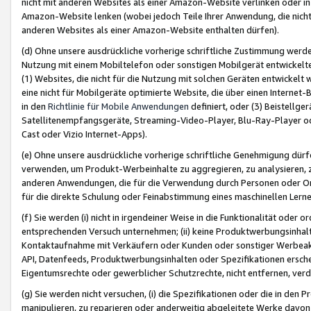
nicht mit anderen Websites als einer Amazon-Website verlinken oder i
Amazon-Website lenken (wobei jedoch Teile Ihrer Anwendung, die nich
anderen Websites als einer Amazon-Website enthalten dürfen).
(d) Ohne unsere ausdrückliche vorherige schriftliche Zustimmung werd
Nutzung mit einem Mobiltelefon oder sonstigen Mobilgerät entwickelt
(1) Websites, die nicht für die Nutzung mit solchen Geräten entwickelt
eine nicht für Mobilgeräte optimierte Website, die über einen Interne
in den
Richtlinie für Mobile Anwendungen
definiert, oder (3) Beistellge
Satellitenempfangsgeräte, Streaming-Video-Player, Blu-Ray-Player ode
Cast oder Vizio Internet-Apps).
(e) Ohne unsere ausdrückliche vorherige schriftliche Genehmigung dürfe
verwenden, um Produkt-Werbeinhalte zu aggregieren, zu analysieren, 
anderen Anwendungen, die für die Verwendung durch Personen oder Or
für die direkte Schulung oder Feinabstimmung eines maschinellen Lern
(f) Sie werden (i) nicht in irgendeiner Weise in die Funktionalität ode
entsprechenden Versuch unternehmen; (ii) keine Produktwerbungsinha
Kontaktaufnahme mit Verkäufern oder Kunden oder sonstiger Werbeaktiv
API, Datenfeeds, Produktwerbungsinhalten oder Spezifikationen erschei
Eigentumsrechte oder gewerblicher Schutzrechte, nicht entfernen, verd
(g) Sie werden nicht versuchen, (i) die Spezifikationen oder die in de
manipulieren, zu reparieren oder anderweitig abgeleitete Werke davon z