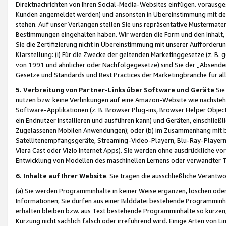
Direktnachrichten von Ihren Social-Media-Websites einfügen. vorausg
Kunden angemeldet werden) und ansonsten in Übereinstimmung mit der
stehen. Auf unser Verlangen stellen Sie uns repräsentative Mustermater
Bestimmungen eingehalten haben. Wir werden die Form und den Inhalt, di
Sie die Zertifizierung nicht in Übereinstimmung mit unserer Aufforderu
Klarstellung: (i) Für die Zwecke der geltenden Marketinggesetze (z. 
von 1991 und ähnlicher oder Nachfolgegesetze) sind Sie der „Absender“ j
Gesetze und Standards und Best Practices der Marketingbranche für 
5. Verbreitung von Partner-Links über Software und Geräte
Sie
nutzen bzw. keine Verlinkungen auf eine Amazon-Website wie nachsteh
Software-Applikationen (z. B. Browser Plug-ins, Browser Helper Objec
ein Endnutzer installieren und ausführen kann) und Geräten, einschlie
Zugelassenen Mobilen Anwendungen); oder (b) im Zusammenhang mit bzw.
Satellitenempfangsgeräte, Streaming-Video-Playern, Blu-Ray-Playern 
Viera Cast oder Vizio Internet Apps). Sie werden ohne ausdrückliche v
Entwicklung von Modellen des maschinellen Lernens oder verwandter 
6. Inhalte auf Ihrer Website
. Sie tragen die ausschließliche Verantwo
(a) Sie werden Programminhalte in keiner Weise ergänzen, löschen oder
Informationen; Sie dürfen aus einer Bilddatei bestehende Programminhal
erhalten bleiben bzw. aus Text bestehende Programminhalte so kürzen, 
Kürzung nicht sachlich falsch oder irreführend wird. Einige Arten von L