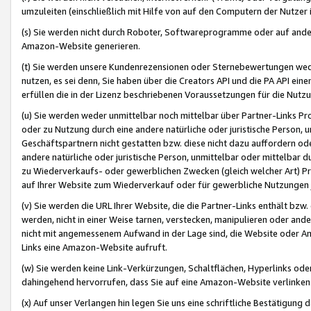
umzuleiten (einschließlich mit Hilfe von auf den Computern der Nutzer i
(s) Sie werden nicht durch Roboter, Softwareprogramme oder auf andere
Amazon-Website generieren.
(t) Sie werden unsere Kundenrezensionen oder Sternebewertungen wed
nutzen, es sei denn, Sie haben über die Creators API und die PA API e
erfüllen die in der Lizenz beschriebenen Voraussetzungen für die Nutzu
(u) Sie werden weder unmittelbar noch mittelbar über Partner-Links P
oder zu Nutzung durch eine andere natürliche oder juristische Person,
Geschäftspartnern nicht gestatten bzw. diese nicht dazu auffordern od
andere natürliche oder juristische Person, unmittelbar oder mittelbar
zu Wiederverkaufs- oder gewerblichen Zwecken (gleich welcher Art) 
auf Ihrer Website zum Wiederverkauf oder für gewerbliche Nutzungen 
(v) Sie werden die URL Ihrer Website, die die Partner-Links enthält b
werden, nicht in einer Weise tarnen, verstecken, manipulieren oder and
nicht mit angemessenem Aufwand in der Lage sind, die Website oder A
Links eine Amazon-Website aufruft.
(w) Sie werden keine Link-Verkürzungen, Schaltflächen, Hyperlinks ode
dahingehend hervorrufen, dass Sie auf eine Amazon-Website verlinken
(x) Auf unser Verlangen hin legen Sie uns eine schriftliche Bestätigung