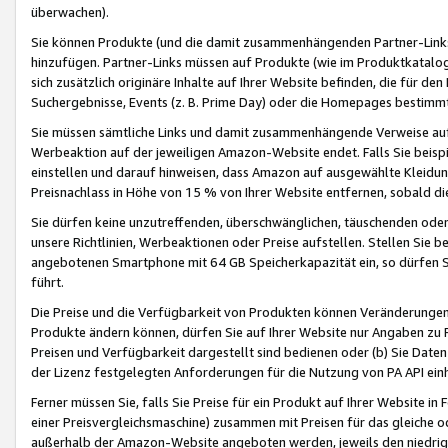
überwachen).
Sie können Produkte (und die damit zusammenhängenden Partner-Links)
hinzufügen. Partner-Links müssen auf Produkte (wie im Produktkatalog de
sich zusätzlich originäre Inhalte auf Ihrer Website befinden, die für 
Suchergebnisse, Events (z. B. Prime Day) oder die Homepages bestimmte
Sie müssen sämtliche Links und damit zusammenhängende Verweise auf z
Werbeaktion auf der jeweiligen Amazon-Website endet. Falls Sie beisp
einstellen und darauf hinweisen, dass Amazon auf ausgewählte Kleidun
Preisnachlass in Höhe von 15 % von Ihrer Website entfernen, sobald di
Sie dürfen keine unzutreffenden, überschwänglichen, täuschenden od
unsere Richtlinien, Werbeaktionen oder Preise aufstellen. Stellen Sie 
angebotenen Smartphone mit 64 GB Speicherkapazität ein, so dürfen S
führt.
Die Preise und die Verfügbarkeit von Produkten können Veränderungen 
Produkte ändern können, dürfen Sie auf Ihrer Website nur Angaben zu P
Preisen und Verfügbarkeit dargestellt sind bedienen oder (b) Sie Daten
der Lizenz festgelegten Anforderungen für die Nutzung von PA API einh
Ferner müssen Sie, falls Sie Preise für ein Produkt auf Ihrer Website in 
einer Preisvergleichsmaschine) zusammen mit Preisen für das gleiche o
außerhalb der Amazon-Website angeboten werden, jeweils den niedrigst