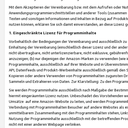
Mit dem Akzeptieren der Vereinbarung bzw. mit dem Aufrufen oder Nutz
Anwendungsprogrammierschnittstellen und anderer Tools (zusammen die
Texten und sonstigen Informationen und Inhalten in Bezug auf Produkte
nutzen können, erklären Sie sich damit einverstanden, an diese Lizenz 
1. Eingeschränkte Lizenz für Programminhalte
Vorbehaltlich der Bedingungen der Vereinbarung und ausschließlich z
Einhaltung der Vereinbarung (einschließlich dieser Lizenz und der ande
nicht übertragbare, nicht unterlizenzierbare, nicht exklusive, gebühren
anzuzeigen; (b) nur diejenigen der Amazon-Marken zu verwenden (wie in 
Programminhalte, ausschließlich auf Ihrer Website und in Übereinstimmu
API, Datenfeeds und Produkt-Werbeinhalte ausschließlich gemäß den Spe
Kopieren oder andere Verwenden von Programminhalten zugunsten Dri
Sammeln und Extrahieren von Daten. Zur Klarstellung: Zu den Program
Sie werden Programminhalte ausschließlich nach Maßgabe der Besti
hiermit eingeräumten Lizenz nutzen. Unbeschadet des Vorstehenden we
Umsätze auf eine Amazon-Website zu leiten, und werden Programminhal
Verbindung mit Programminhalten Besucher auf andere Websites als ein
unmittelbarem Zusammenhang mit den Programminhalten stehen, Links z
Nutzung der Programminhalte ausschließlich mit der betreffenden Pr
nicht mit einer anderen Webpage verlinken.