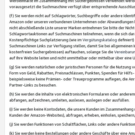
Werbeinhalte im Zusammenhang mit Suchergebnissen verwendet werden,
vorausgesetzt die Suchmaschine verfügt über entsprechende Ausschlu
(f) Sie werden nicht auf Schlagwörter, Suchbegriffe oder andere Ident
Amazon oder unseren verbundenen Unternehmen oder Abwandlungen bzw
nicht abschließende Liste unserer Marken entnehmen Sie bitte der Nich
Schlagwortauktionen auf Suchmaschinen teilnehmen, wenn die sich da
Kostenpflichtige Suchplatzierung (wie im
Vergütungskatalog
definiert
Suchmaschinen Links zur Verfügung stellen, damit Sie bei allgemeinen I
kostenfreien Suchergebnissen) auftauchen, solange Sie die
Vereinbaru
auf Ihre Website leiten und nicht unmittelbar oder mittelbar über eine
(g) Sie werden natürlichen oder juristischen Personen für die Nutzung 
Form von Geld, Rabatten, Preisnachlässen, Punkten, Spenden für Hilfs
beispielsweise keine Prämien- oder Treueprogramme auflegen, die Anrei
Partner-Links zu besuchen.
(h) Sie werden die Inhalte von elektronischen Formularen oder anderem M
abfangen, aufzeichnen, umleiten, auslesen, auslegen oder ausfüllen.
(i) Sie werden keine Kontodaten, die unsere Kunden im Zusammenhang 
Kunden der Amazon-Websites), abfragen, erheben, einholen, speichern,
(j) Sie werden Funktionen von Schaltflächen, Links oder andere Funkti
(k) Sie werden keine Bestellungen oder andere Geschäfte über eine Ama