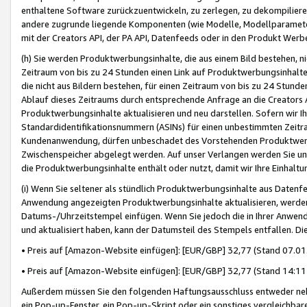
enthaltene Software zurückzuentwickeln, zu zerlegen, zu dekompilier
andere zugrunde liegende Komponenten (wie Modelle, Modellparameter
mit der Creators API, der PA API, Datenfeeds oder in den Produkt Werb
(h) Sie werden Produktwerbungsinhalte, die aus einem Bild bestehen, ni
Zeitraum von bis zu 24 Stunden einen Link auf Produktwerbungsinhalte
die nicht aus Bildern bestehen, für einen Zeitraum von bis zu 24 Stund
Ablauf dieses Zeitraums durch entsprechende Anfrage an die Creators 
Produktwerbungsinhalte aktualisieren und neu darstellen. Sofern wir Ih
Standardidentifikationsnummern (ASINs) für einen unbestimmten Zeitra
Kundenanwendung, dürfen unbeschadet des Vorstehenden Produktwerbu
Zwischenspeicher abgelegt werden. Auf unser Verlangen werden Sie un
die Produktwerbungsinhalte enthält oder nutzt, damit wir Ihre Einhalt
(i) Wenn Sie seltener als stündlich Produktwerbungsinhalte aus Datenfe
Anwendung angezeigten Produktwerbungsinhalte aktualisieren, werden 
Datums-/Uhrzeitstempel einfügen. Wenn Sie jedoch die in Ihrer Anwe
und aktualisiert haben, kann der Datumsteil des Stempels entfallen. Dies
• Preis auf [Amazon-Website einfügen]: [EUR/GBP] 32,77 (Stand 07.01.
• Preis auf [Amazon-Website einfügen]: [EUR/GBP] 32,77 (Stand 14:11 
Außerdem müssen Sie den folgenden Haftungsausschluss entweder neb
ein Pop-up-Fenster, ein Pop-up-Skript oder ein sonstiges vergleichba