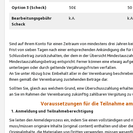
Option 3 (Scheck)
50£
50
Bearbeitungsgebühr
k.A.
k.A
Scheck
Sind auf Ihrem Konto für einen Zeitraum von mindestens drei Jahren kein
Frist von sieben Tagen nach einer entsprechenden Ankündigung die für
Schlussbetrag zurückzuhalten, der dem in der Übersicht Mindestausz
Mindestauszahlungsbetrag entspricht. Ferner können eine etwaig aufg
unterliegen oder durch geltende Verjährungsfristen verfallen.
An Sie unter Abzug bzw. Einbehalt aller in der Vereinbarung beschrieb
Ihnen gemäß der Vereinbarung zustehenden Beträge dar.
Sollten Sie, gleich aus welchem Grund, eine Überschusszahlung erhalte
an Sie im Rahmen der Vereinbarung zukünftig zahlbaren Vergütung zu 
Voraussetzungen für die Teilnahme a
1. Anmeldung und Teilnahmeberechtigung
Sie leiten den Anmeldeprozess ein, indem Sie einen vollständigen und 
muss/müssen originäre Inhalte (original content) enthalten und über d
Originalinhalte, die Materialien von Dritten verwenden, müssen wese