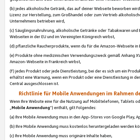
(b) jedes alkoholische Getränk, das auf deiner Webseite beworben wird
Lizenz zur Herstellung, zum Großhandel oder zum Vertrieb alkoholisch
Unternehmens betrieben wird,
(c) Säuglingsnahruhrung, alkoholische Getränke oder Tabakwaren und E
Webseiten in der EU und im Vereinigten Königreich wirbst,
(d) pflanzliche Raucherprodukte, wenn du für die Amazon-Webseite in B
(e) Produkte ohne medizinischen Verwendungszweck gemäß Anhang XVI 
Amazon-Webseite in Frankreich wirbst,
(f) jedes Produkt oder jede Dienstleistung, bei der es sich um ein Prod
erhältst eine Warnung, wenn ein Produkt oder eine Dienstleistung in de
Central ausgeschlossen ist.
Richtlinie für Mobile Anwendungen im Rahmen de
Wenn Ihre Website eine für die Nutzung auf Mobiltelefonen, Tablets 
„
Mobile Anwendung
“) enthält, gilt Folgendes:
(a) Ihre Mobile Anwendung muss in den App-Stores von Google Play, A
(b) Ihre Mobile Anwendung muss kostenlos heruntergeladen werden könn
(c) Ihre Mobile Anwendung muss originäre Inhalte haben,