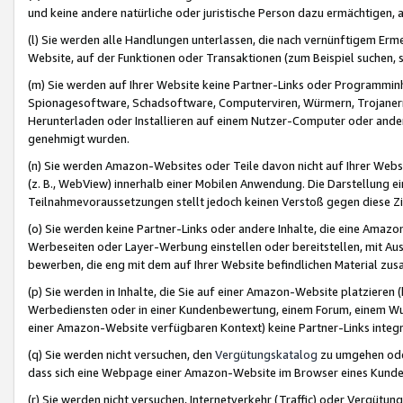
und keine andere natürliche oder juristische Person dazu ermächtigen, a
(l) Sie werden alle Handlungen unterlassen, die nach vernünftigem Erme
Website, auf der Funktionen oder Transaktionen (zum Beispiel suchen, s
(m) Sie werden auf Ihrer Website keine Partner-Links oder Programmin
Spionagesoftware, Schadsoftware, Computerviren, Würmern, Trojaner
Herunterladen oder Installieren auf einem Nutzer-Computer oder ande
genehmigt wurden.
(n) Sie werden Amazon-Websites oder Teile davon nicht auf Ihrer Websi
(z. B., WebView) innerhalb einer Mobilen Anwendung. Die Darstellung ein
Teilnahmevoraussetzungen stellt jedoch keinen Verstoß gegen diese Zif
(o) Sie werden keine Partner-Links oder andere Inhalte, die eine Am
Werbeseiten oder Layer-Werbung einstellen oder bereitstellen, mit Au
bewerben, die eng mit dem auf Ihrer Website befindlichen Material z
(p) Sie werden in Inhalte, die Sie auf einer Amazon-Website platzier
Werbediensten oder in einer Kundenbewertung, einem Forum, einem Wun
einer Amazon-Website verfügbaren Kontext) keine Partner-Links integr
(q) Sie werden nicht versuchen, den
Vergütungskatalog
zu umgehen oder
dass sich eine Webpage einer Amazon-Website im Browser eines Kunden 
(r) Sie werden nicht versuchen, Internetverkehr (Traffic) oder Vergü