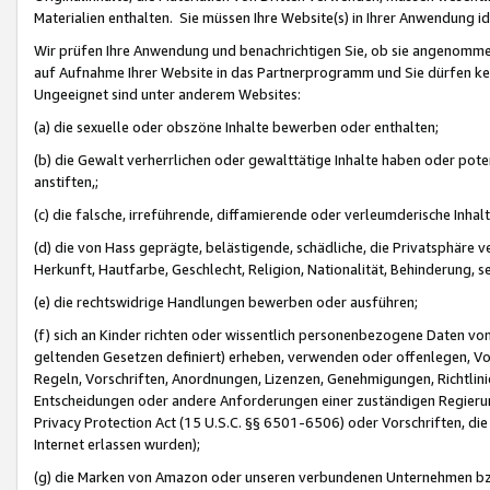
Materialien enthalten. Sie müssen Ihre Website(s) in Ihrer Anwendung ide
Wir prüfen Ihre Anwendung und benachrichtigen Sie, ob sie angenommen
auf Aufnahme Ihrer Website in das Partnerprogramm und Sie dürfen kei
Ungeeignet sind unter anderem Websites:
(a) die sexuelle oder obszöne Inhalte bewerben oder enthalten;
(b) die Gewalt verherrlichen oder gewalttätige Inhalte haben oder pot
anstiften,;
(c) die falsche, irreführende, diffamierende oder verleumderische Inha
(d) die von Hass geprägte, belästigende, schädliche, die Privatsphäre v
Herkunft, Hautfarbe, Geschlecht, Religion, Nationalität, Behinderung, 
(e) die rechtswidrige Handlungen bewerben oder ausführen;
(f) sich an Kinder richten oder wissentlich personenbezogene Daten vo
geltenden Gesetzen definiert) erheben, verwenden oder offenlegen, Vo
Regeln, Vorschriften, Anordnungen, Lizenzen, Genehmigungen, Richtlini
Entscheidungen oder andere Anforderungen einer zuständigen Regierung
Privacy Protection Act (15 U.S.C. §§ 6501-6506) oder Vorschriften, di
Internet erlassen wurden);
(g) die Marken von Amazon oder unseren verbundenen Unternehmen b