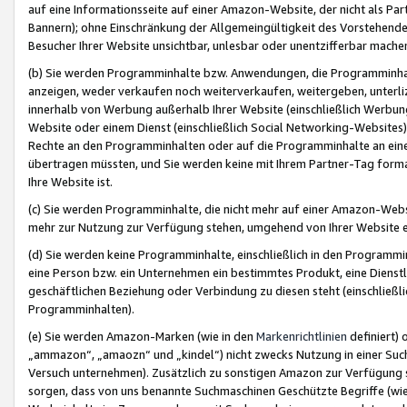
auf eine Informationsseite auf einer Amazon-Website, der nicht als Part
Bannern); ohne Einschränkung der Allgemeingültigkeit des Vorstehende
Besucher Ihrer Website unsichtbar, unlesbar oder unentzifferbar mache
(b) Sie werden Programminhalte bzw. Anwendungen, die Programminhalt
anzeigen, weder verkaufen noch weiterverkaufen, weitergeben, unterli
innerhalb von Werbung außerhalb Ihrer Website (einschließlich Werbun
Website oder einem Dienst (einschließlich Social Networking-Website
Rechte an den Programminhalten oder auf die Programminhalte an eine a
übertragen müssten, und Sie werden keine mit Ihrem Partner-Tag formati
Ihre Website ist.
(c) Sie werden Programminhalte, die nicht mehr auf einer Amazon-Websit
mehr zur Nutzung zur Verfügung stehen, umgehend von Ihrer Website e
(d) Sie werden keine Programminhalte, einschließlich in den Programmin
eine Person bzw. ein Unternehmen ein bestimmtes Produkt, eine Dienstle
geschäftlichen Beziehung oder Verbindung zu diesen steht (einschließli
Programminhalten).
(e) Sie werden Amazon-Marken (wie in den
Markenrichtlinien
definiert) 
„ammazon“, „amaozn“ und „kindel“) nicht zwecks Nutzung in einer Suc
Versuch unternehmen). Zusätzlich zu sonstigen Amazon zur Verfügung 
sorgen, dass von uns benannte Suchmaschinen Geschützte Begriffe (wie 