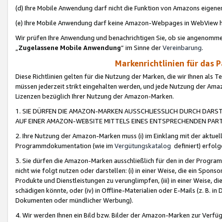
(d) Ihre Mobile Anwendung darf nicht die Funktion von Amazons eige
(e) Ihre Mobile Anwendung darf keine Amazon-Webpages in WebView 
Wir prüfen Ihre Anwendung und benachrichtigen Sie, ob sie angenomm
„
Zugelassene Mobile Anwendung
“ im Sinne der
Vereinbarung
.
Markenrichtlinien für das 
Diese Richtlinien gelten für die Nutzung der Marken, die wir Ihnen als 
müssen jederzeit strikt eingehalten werden, und jede Nutzung der Ama
Lizenzen bezüglich Ihrer Nutzung der Amazon-Marken.
1. SIE DÜRFEN DIE AMAZON-MARKEN AUSSCHLIESSLICH DURCH DARS
AUF EINER AMAZON-WEBSITE MITTELS EINES ENTSPRECHENDEN PART
2. Ihre Nutzung der Amazon-Marken muss (i) im Einklang mit der aktuells
Programmdokumentation (wie im
Vergütungskatalog
definiert) erfolg
3. Sie dürfen die Amazon-Marken ausschließlich für den in der Progr
nicht wie folgt nutzen oder darstellen: (i) in einer Weise, die ein Spo
Produkte und Dienstleistungen zu verunglimpfen, (iii) in einer Weise
schädigen könnte, oder (iv) in Offline-Materialien oder E-Mails (z. B.
Dokumenten oder mündlicher Werbung).
4. Wir werden Ihnen ein Bild bzw. Bilder der Amazon-Marken zur Verfüg