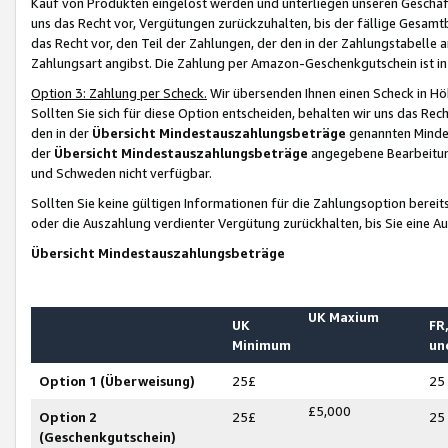
Kauf von Produkten eingelöst werden und unterliegen unseren Geschäf
uns das Recht vor, Vergütungen zurückzuhalten, bis der fällige Gesamt
das Recht vor, den Teil der Zahlungen, der den in der Zahlungstabelle 
Zahlungsart angibst. Die Zahlung per Amazon-Geschenkgutschein ist in
Option 3: Zahlung per Scheck.
Wir übersenden Ihnen einen Scheck in Höh
Sollten Sie sich für diese Option entscheiden, behalten wir uns das Rec
den in der
Übersicht Mindestauszahlungsbeträge
genannten Mindest
der
Übersicht Mindestauszahlungsbeträge
angegebene Bearbeitung
und Schweden nicht verfügbar.
Sollten Sie keine gültigen Informationen für die Zahlungsoption bereit
oder die Auszahlung verdienter Vergütung zurückhalten, bis Sie eine A
Übersicht Mindestauszahlungsbeträge
UK Maxium
UK
FR,
Minimum
un
Option 1 (Überweisung)
25£
25
£5,000
Option 2
25£
25
(Geschenkgutschein)