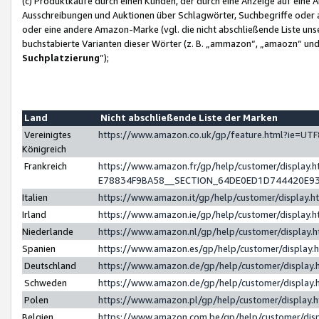
(c) Produktkäufe durch einen Kunden, der durch eine Anzeige auf eine 
Ausschreibungen und Auktionen über Schlagwörter, Suchbegriffe oder 
oder eine andere Amazon-Marke (vgl. die nicht abschließende Liste un
buchstabierte Varianten dieser Wörter (z. B. „ammazon“, „amaozn“ und „
Suchplatzierung
”);
Land
Nicht abschließende Liste der Marken
Vereinigtes
https://www.amazon.co.uk/gp/feature.html?ie=U
Königreich
Frankreich
https://www.amazon.fr/gp/help/customer/displa
E78834F9BA58__SECTION_64DE0ED1D744420E9
Italien
https://www.amazon.it/gp/help/customer/display
Irland
https://www.amazon.ie/gp/help/customer/displa
Niederlande
https://www.amazon.nl/gp/help/customer/display
Spanien
https://www.amazon.es/gp/help/customer/display
Deutschland
https://www.amazon.de/gp/help/customer/displa
Schweden
https://www.amazon.de/gp/help/customer/displa
Polen
https://www.amazon.pl/gp/help/customer/display
Belgien
https://www.amazon.com.be/gp/help/customer/d