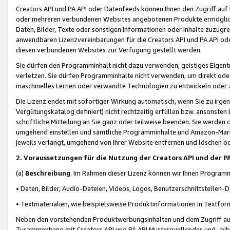
Creators API und PA API oder Datenfeeds können Ihnen den Zugriff auf D
oder mehreren verbundenen Websites angebotenen Produkte ermögliche
Daten, Bilder, Texte oder sonstigen Informationen oder Inhalte zuzugre
anwendbaren Lizenzvereinbarungen für die Creators API und PA API od
diesen verbundenen Websites zur Verfügung gestellt werden.
Sie dürfen den Programminhalt nicht dazu verwenden, geistiges Eigent
verletzen. Sie dürfen Programminhalte nicht verwenden, um direkt ode
maschinelles Lernen oder verwandte Technologien zu entwickeln oder zu
Die Lizenz endet mit sofortiger Wirkung automatisch, wenn Sie zu irg
Vergütungskatalog definiert) nicht rechtzeitig erfüllen bzw. ansonsten
schriftliche Mitteilung an Sie ganz oder teilweise beenden. Sie werden
umgehend einstellen und sämtliche Programminhalte und Amazon-Marke
jeweils verlangt, umgehend von Ihrer Website entfernen und löschen od
2. Voraussetzungen für die Nutzung der Creators API und der P
(a)
Beschreibung
. Im Rahmen dieser Lizenz können wir Ihnen Programmi
• Daten, Bilder, Audio-Dateien, Videos, Logos, Benutzerschnittstellen-
• Textmaterialien, wie beispielsweise Produktinformationen in Textfor
Neben den vorstehenden Produktwerbungsinhalten und dem Zugriff auf 
Zusammenhang mit Creators API und PA API Musterquellcodes und -bibli