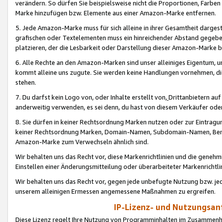
verändern. So dürfen Sie beispielsweise nicht die Proportionen, Farb
Marke hinzufügen bzw. Elemente aus einer Amazon-Marke entfernen.
5. Jede Amazon-Marke muss für sich alleine in ihrer Gesamtheit darge
grafischen oder Textelementen muss ein hinreichender Abstand gegebe
platzieren, der die Lesbarkeit oder Darstellung dieser Amazon-Marke b
6. Alle Rechte an den Amazon-Marken sind unser alleiniges Eigentum, 
kommt alleine uns zugute. Sie werden keine Handlungen vornehmen, 
stehen.
7. Du darfst kein Logo von, oder Inhalte erstellt von,
Drittanbietern au
anderweitig verwenden, es sei denn, du hast von diesem Verkäufer oder
8. Sie dürfen in keiner Rechtsordnung Marken nutzen oder zur Eintragu
keiner Rechtsordnung Marken, Domain-Namen, Subdomain-Namen, Benu
Amazon-Marke zum Verwechseln ähnlich sind.
Wir behalten uns das Recht vor, diese Markenrichtlinien und die gene
Einstellen einer Änderungsmitteilung oder überarbeiteter Markenricht
Wir behalten uns das Recht vor, gegen jede unbefugte Nutzung bzw. jede 
unserem alleinigen Ermessen angemessene Maßnahmen zu ergreifen.
IP-Lizenz- und Nutzungsan
Diese Lizenz regelt Ihre Nutzung von Programminhalten im Zusammen