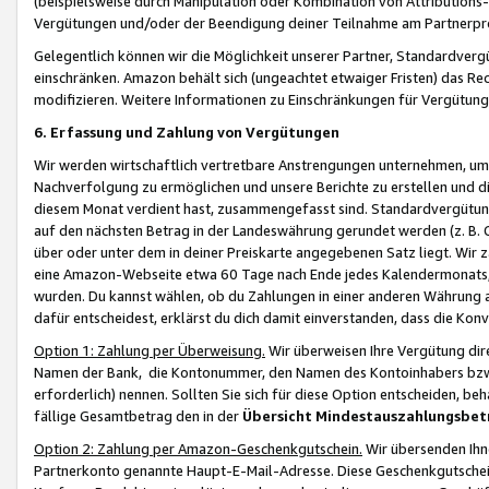
(beispielsweise durch Manipulation oder Kombination von Attributions-
Vergütungen und/oder der Beendigung deiner Teilnahme am Partnerp
Gelegentlich können wir die Möglichkeit unserer Partner, Standardv
einschränken. Amazon behält sich (ungeachtet etwaiger Fristen) das Re
modifizieren. Weitere Informationen zu Einschränkungen für Vergütung
6. Erfassung und Zahlung von Vergütungen
Wir werden wirtschaftlich vertretbare Anstrengungen unternehmen, um 
Nachverfolgung zu ermöglichen und unsere Berichte zu erstellen und di
diesem Monat verdient hast, zusammengefasst sind. Standardvergütung
auf den nächsten Betrag in der Landeswährung gerundet werden (z. B. C
über oder unter dem in deiner Preiskarte angegebenen Satz liegt. Wir
eine Amazon-Webseite etwa 60 Tage nach Ende jedes Kalendermonats, i
wurden. Du kannst wählen, ob du Zahlungen in einer anderen Währung
dafür entscheidest, erklärst du dich damit einverstanden, dass die K
Option 1: Zahlung per Überweisung.
Wir überweisen Ihre Vergütung dir
Namen der Bank, die Kontonummer, den Namen des Kontoinhabers bzw. a
erforderlich) nennen. Sollten Sie sich für diese Option entscheiden, be
fällige Gesamtbetrag den in der
Übersicht Mindestauszahlungsbet
Option 2: Zahlung per Amazon-Geschenkgutschein.
Wir übersenden Ihne
Partnerkonto genannte Haupt-E-Mail-Adresse. Diese Geschenkgutschei