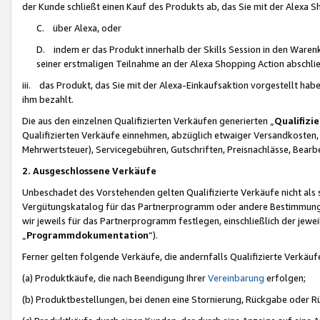
der Kunde schließt einen Kauf des Produkts ab, das Sie mit der Alexa 
C. über Alexa, oder
D. indem er das Produkt innerhalb der Skills Session in den Waren
seiner erstmaligen Teilnahme an der Alexa Shopping Action abschlie
iii. das Produkt, das Sie mit der Alexa-Einkaufsaktion vorgestellt ha
ihm bezahlt.
Die aus den einzelnen Qualifizierten Verkäufen generierten „
Qualifizi
Qualifizierten Verkäufe einnehmen, abzüglich etwaiger Versandkosten
Mehrwertsteuer), Servicegebühren, Gutschriften, Preisnachlässe, Bear
2. Ausgeschlossene Verkäufe
Unbeschadet des Vorstehenden gelten Qualifizierte Verkäufe nicht als
Vergütungskatalog für das Partnerprogramm oder andere Bestimmungen,
wir jeweils für das Partnerprogramm festlegen, einschließlich der jewe
„
Programmdokumentation
“).
Ferner gelten folgende Verkäufe, die andernfalls Qualifizierte Verkä
(a) Produktkäufe, die nach Beendigung Ihrer
Vereinbarung
erfolgen;
(b) Produktbestellungen, bei denen eine Stornierung, Rückgabe oder R