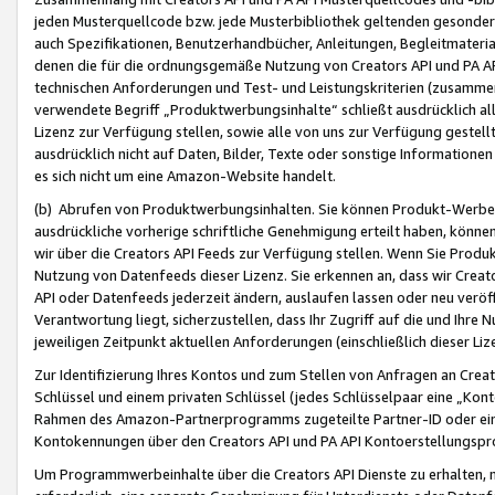
jeden Musterquellcode bzw. jede Musterbibliothek geltenden gesonder
auch Spezifikationen, Benutzerhandbücher, Anleitungen, Begleitmaterial
denen die für die ordnungsgemäße Nutzung von Creators API und PA A
technischen Anforderungen und Test- und Leistungskriterien (zusammen
verwendete Begriff „Produktwerbungsinhalte“ schließt ausdrücklich al
Lizenz zur Verfügung stellen, sowie alle von uns zur Verfügung gestel
ausdrücklich nicht auf Daten, Bilder, Texte oder sonstige Informatione
es sich nicht um eine Amazon-Website handelt.
(b) Abrufen von Produktwerbungsinhalten. Sie können Produkt-Werbein
ausdrückliche vorherige schriftliche Genehmigung erteilt haben, könn
wir über die Creators API Feeds zur Verfügung stellen. Wenn Sie Produk
Nutzung von Datenfeeds dieser Lizenz. Sie erkennen an, dass wir Creat
API oder Datenfeeds jederzeit ändern, auslaufen lassen oder neu veröffe
Verantwortung liegt, sicherzustellen, dass Ihr Zugriff auf die und Ihr
jeweiligen Zeitpunkt aktuellen Anforderungen (einschließlich dieser Liz
Zur Identifizierung Ihres Kontos und zum Stellen von Anfragen an Crea
Schlüssel und einem privaten Schlüssel (jedes Schlüsselpaar eine „Kon
Rahmen des Amazon-Partnerprogramms zugeteilte Partner-ID oder ein
Kontokennungen über den Creators API und PA API Kontoerstellungspro
Um Programmwerbeinhalte über die Creators API Dienste zu erhalten, m