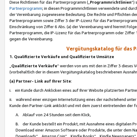
Diese Richtlinien für das Partnerprogramm („
Programmrichtlinien
“)
Partnerprogramm
; in diesen Programmrichtlinien verwendete und durch
der Vereinbarung zugewiesene Bedeutung. Die Rechte und Pflichten de
Partnerprogramm sowie Ziffer 3 der IP-Lizenz für das Partnerprogram
Einschränkung von Ziffer 6 Abs. (a) der Vereinbarung wird hiermit Fol
Partnerprogramm, die IP-Lizenz für das Partnerprogramm oder Ziffer 1
gegen die Vereinbarung.
Vergütungskatalog für das 
1. Qualifizierte Verkäufe und Qualifizierte Umsätze
„
Qualifizierte Verkäufe
“ werden von uns mit den in Ziffer 3 diese
(vorbehaltlich der in diesem Vergütungskatalog beschriebenen Ausnah
(a) Partner- Link auf Ihrer Site
:
i. ein Kunde durch Anklicken eines auf Ihrer Website platzierten Part
ii. während einer einzigen Internetsitzung eines der nachstehend unter (i)
Kunde den Partner-Link anklickt und mit dem zuerst eintretenden der f
A. Ablauf von 24 Stunden seit dem Klick,
B. der Kunde bestellt ein Produkt, mit Ausnahme eines digitalen P
Download einer Amazon Software oder Produkte, die unter dem N
Downloads“, „Amazon Coin“, „Kindle Books“, „Kindle Newspapers“, „