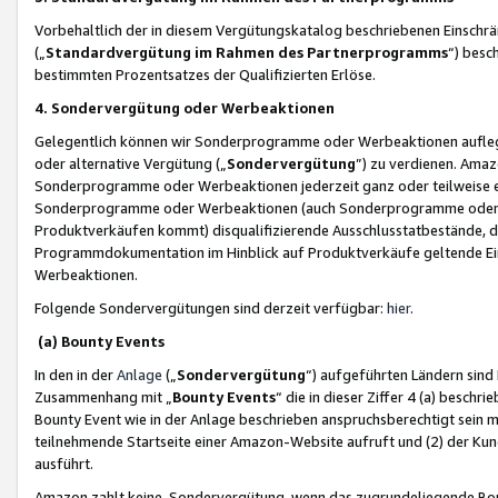
Vorbehaltlich der in diesem Vergütungskatalog beschriebenen Einschr
(„
Standardvergütung im Rahmen des Partnerprogramms
“) besc
bestimmten Prozentsatzes der Qualifizierten Erlöse.
4. Sondervergütung oder Werbeaktionen
Gelegentlich können wir Sonderprogramme oder Werbeaktionen auflegen,
oder alternative Vergütung („
Sondervergütung
”) zu verdienen. Amazo
Sonderprogramme oder Werbeaktionen jederzeit ganz oder teilweise einz
Sonderprogramme oder Werbeaktionen (auch Sonderprogramme oder We
Produktverkäufen kommt) disqualifizierende Ausschlusstatbestände, di
Programmdokumentation im Hinblick auf Produktverkäufe geltende E
Werbeaktionen.
Folgende Sondervergütungen sind derzeit verfügbar:
hier
.
(a) Bounty Events
In den in der
Anlage
(„
Sondervergütung
“) aufgeführten Ländern sind
Zusammenhang mit „
Bounty Events
“ die in dieser Ziffer 4 (a) besch
Bounty Event wie in der Anlage beschrieben anspruchsberechtigt sein mu
teilnehmende Startseite einer Amazon-Website aufruft und (2) der Kun
ausführt.
Amazon zahlt keine Sondervergütung, wenn das zugrundeliegende Boun