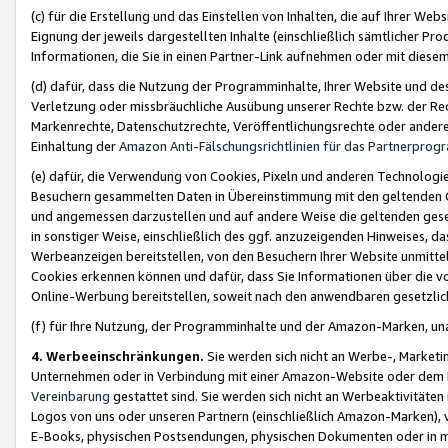
(c) für die Erstellung und das Einstellen von Inhalten, die auf Ihrer We
Eignung der jeweils dargestellten Inhalte (einschließlich sämtlicher 
Informationen, die Sie in einen Partner-Link aufnehmen oder mit diese
(d) dafür, dass die Nutzung der Programminhalte, Ihrer Website und des 
Verletzung oder missbräuchliche Ausübung unserer Rechte bzw. der Recht
Markenrechte, Datenschutzrechte, Veröffentlichungsrechte oder anderer
Einhaltung der
Amazon Anti-Fälschungsrichtlinien für das Partnerpro
(e) dafür, die Verwendung von Cookies, Pixeln und anderen Technologien
Besuchern gesammelten Daten in Übereinstimmung mit den geltenden Ge
und angemessen darzustellen und auf andere Weise die geltenden geset
in sonstiger Weise, einschließlich des ggf. anzuzeigenden Hinweises, d
Werbeanzeigen bereitstellen, von den Besuchern Ihrer Website unmitte
Cookies erkennen können und dafür, dass Sie Informationen über die v
Online-Werbung bereitstellen, soweit nach den anwendbaren gesetzlic
(f) für Ihre Nutzung, der Programminhalte und der Amazon-Marken, u
4. Werbeeinschränkungen.
Sie werden sich nicht an Werbe-, Market
Unternehmen oder in Verbindung mit einer Amazon-Website oder dem Pa
Vereinbarung
gestattet sind. Sie werden sich nicht an Werbeaktivitäten
Logos von uns oder unseren Partnern (einschließlich Amazon-Marken), 
E-Books, physischen Postsendungen, physischen Dokumenten oder in 