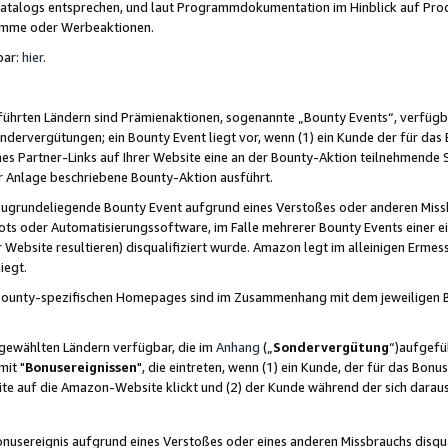
skatalogs entsprechen, und laut Programmdokumentation im Hinblick auf Pr
amme oder Werbeaktionen.
bar:
hier
.
führten Ländern sind Prämienaktionen, sogenannte „Bounty Events“, verfügb
Sondervergütungen; ein Bounty Event liegt vor, wenn (1) ein Kunde der für da
nes Partner-Links auf Ihrer Website eine an der Bounty-Aktion teilnehmende 
er Anlage beschriebene Bounty-Aktion ausführt.
ugrundeliegende Bounty Event aufgrund eines Verstoßes oder anderen Miss
ots oder Automatisierungssoftware, im Falle mehrerer Bounty Events einer e
r Website resultieren) disqualifiziert wurde. Amazon legt im alleinigen Ermess
iegt.
n Bounty-spezifischen Homepages sind im Zusammenhang mit dem jeweiligen
sgewählten Ländern verfügbar, die im
Anhang
(„
Sondervergütung
“)aufgefüh
it "
Bonusereignissen
", die eintreten, wenn (1) ein Kunde, der für das Bon
bsite auf die Amazon-Website klickt und (2) der Kunde während der sich dar
usereignis aufgrund eines Verstoßes oder eines anderen Missbrauchs disqua