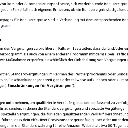
 von Bots oder Automatisierungssoftware, sich wiederholende Bonusereignisse
n jedem Einzelfall nach eigenem Ermessen, ob ein Bonusereignis stattgefund
epages für Bonusereignisse sind in Verbindung mit dem entsprechenden Bonu
rogramm
.
n
den Vergütungen zu profitieren. Falls wir feststellen, dass du (und/oder ein
erprogramm als auch von einem anderen Programm mit demselben Traffic ei
n wir Maßnahmen ergreifen, einschließlich der Einbehaltung von Vergütunge
r Partner, Standardvergütungen im Rahmen des Partnerprogramms oder Sonde
ht vor, Einschränkungen jederzeit ganz oder teilweise aufzuheben oder zu mod
ge
(„
Einschränkungen für Vergütungen
“).
ngen unternehmen, um qualifizierte Verkäufe genau und umfassend zu verfol
dir zu senden, in denen die Standardvergütungen und spezielle Vergütungen, 
pezielle Vergütungen, die für jeden qualifizierenden Verkauf berechnet un
 führen, dass dein effektiver Provisionssatz geringfügig über oder unter dem
ungen in der Standardwährung für eine Amazon-Webseite etwa 60 Tage nach