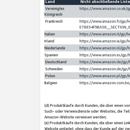
Land
Nicht abschließende List
Vereinigtes
https://www.amazon.co.uk/
Königreich
Frankreich
https://www.amazon.fr/gp/
E78834F9BA58__SECTION_
Italien
https://www.amazon.it/gp/h
Irland
https://www.amazon.ie/gp/
Niederlande
https://www.amazon.nl/gp/
Spanien
https://www.amazon.es/gp/
Deutschland
https://www.amazon.de/gp/
Schweden
https://www.amazon.de/gp/
Polen
https://www.amazon.pl/gp/
Belgien
https://www.amazon.com.be
(d) Produktkäufe durch Kunden, die über einen vo
Such- oder Verweisdienste oder Websites, die Teil
Amazon-Website verwiesen werden;
(e) Produktkäufe durch Kunden, die über einen Li
Website umleitet, ohne dass der Kunde auf der zw