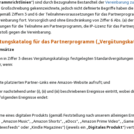
rammrichtlinien
“) sind durch Bezugnahme Bestandteil der
Vereinbarung z
Großschreibung gekennzeichnete, jedoch nicht definierte Begriffe haben die
 gemäß Ziffern 3 und 6 der Teilnahmevoraussetzungen für das Partnerprogram
nbarung fort. Vorsorglich und ohne Einschränkung von Ziffer 6 Abs. (a) der
ungen für die Teilnahme am Partnerprogramm, die IP-Lizenz für das Partner
rstoß gegen die Vereinbarung.
ungskatalog für das Partnerprogramm („Vergütungska
 Umsätze
n in Ziffer 3 dieses Vergütungskatalogs festgelegten Standardvergütungen v
r, wenn:
ite platzierten Partner-Links eine Amazon-Website aufruft; und
r nachstehend unter (i), (ii) und (iii) beschriebenen Ereignisse eintritt, wobe
 folgenden Ereignisse endet:
hme eines digitalen Produkts (gemäß Feststellung nach unserem alleinigen 
 „Amazon Music“, „Amazon Shorts“, „eDocs“, „Amazon Prime Video“, „Game
Newsfeeds“ oder „Kindle Magazines“) (jeweils ein „
Digitales Produkt
“) ver