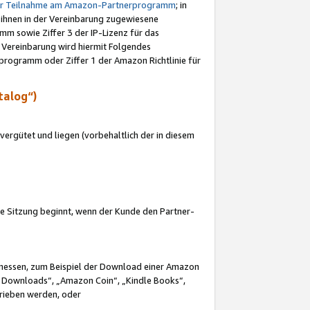
ur Teilnahme am Amazon-Partnerprogramm
; in
 ihnen in der Vereinbarung zugewiesene
m sowie Ziffer 3 der IP-Lizenz für das
 Vereinbarung wird hiermit Folgendes
programm oder Ziffer 1 der Amazon Richtlinie für
talog“)
ergütet und liegen (vorbehaltlich der in diesem
i die Sitzung beginnt, wenn der Kunde den Partner-
Ermessen, zum Beispiel der Download einer Amazon
 Downloads“, „Amazon Coin“, „Kindle Books“,
trieben werden, oder