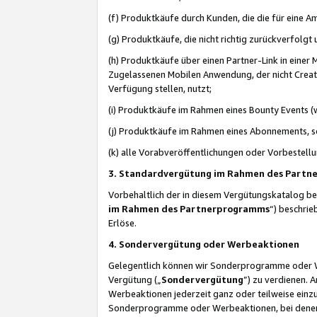
(f) Produktkäufe durch Kunden, die die für eine
(g) Produktkäufe, die nicht richtig zurückverfolg
(h) Produktkäufe über einen Partner-Link in einer
Zugelassenen Mobilen Anwendung, der nicht Creator
Verfügung stellen, nutzt;
(i) Produktkäufe im Rahmen eines Bounty Events (w
(j) Produktkäufe im Rahmen eines Abonnements, so
(k) alle Vorabveröffentlichungen oder Vorbestellu
3. Standardvergütung im Rahmen des Part
Vorbehaltlich der in diesem Vergütungskatalog b
im Rahmen des Partnerprogramms
“) beschri
Erlöse.
4. Sondervergütung oder Werbeaktionen
Gelegentlich können wir Sonderprogramme oder Wer
Vergütung („
Sondervergütung
”) zu verdienen. 
Werbeaktionen jederzeit ganz oder teilweise einz
Sonderprogramme oder Werbeaktionen, bei denen e