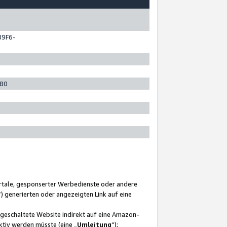
89F6-
280
ortale, gesponserter Werbedienste oder andere
“) generierten oder angezeigten Link auf eine
ngeschaltete Website indirekt auf eine Amazon-
ktiv werden müsste (eine „
Umleitung
“);