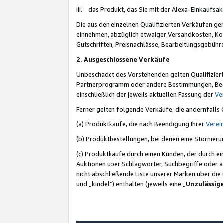
iii. das Produkt, das Sie mit der Alexa-Einkaufsa
Die aus den einzelnen Qualifizierten Verkäufen gen
einnehmen, abzüglich etwaiger Versandkosten, Ko
Gutschriften, Preisnachlässe, Bearbeitungsgebühr
2. Ausgeschlossene Verkäufe
Unbeschadet des Vorstehenden gelten Qualifiziert
Partnerprogramm oder andere Bestimmungen, Beding
einschließlich der jeweils aktuellen Fassung der
Ve
Ferner gelten folgende Verkäufe, die andernfalls
(a) Produktkäufe, die nach Beendigung Ihrer
Verei
(b) Produktbestellungen, bei denen eine Stornier
(c) Produktkäufe durch einen Kunden, der durch e
Auktionen über Schlagwörter, Suchbegriffe oder a
nicht abschließende Liste unserer Marken über di
und „kindel“) enthalten (jeweils eine „
Unzulässig