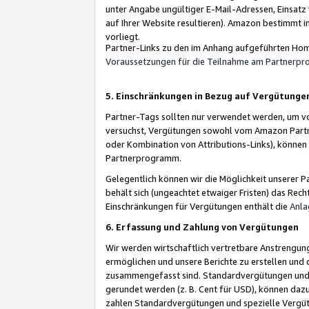
unter Angabe ungültiger E-Mail-Adressen, Einsatz
auf Ihrer Website resultieren). Amazon bestimmt i
vorliegt.
Partner-Links zu den im Anhang aufgeführten Hom
Voraussetzungen für die Teilnahme am Partnerp
5. Einschränkungen in Bezug auf Vergütunge
Partner-Tags sollten nur verwendet werden, um von 
versuchst, Vergütungen sowohl vom Amazon Partn
oder Kombination von Attributions-Links), könne
Partnerprogramm.
Gelegentlich können wir die Möglichkeit unsere
behält sich (ungeachtet etwaiger Fristen) das Rec
Einschränkungen für Vergütungen enthält die
Anla
6. Erfassung und Zahlung von Vergütungen
Wir werden wirtschaftlich vertretbare Anstrengu
ermöglichen und unsere Berichte zu erstellen und 
zusammengefasst sind. Standardvergütungen und s
gerundet werden (z. B. Cent für USD), können dazu
zahlen Standardvergütungen und spezielle Vergüt