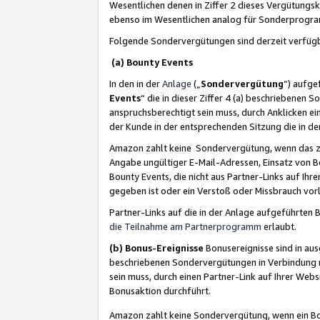
Wesentlichen denen in Ziffer 2 dieses Vergütung
ebenso im Wesentlichen analog für Sonderprogr
Folgende Sondervergütungen sind derzeit verfüg
(a) Bounty Events
In den in der
Anlage
(„
Sondervergütung
“) aufge
Events
“ die in dieser Ziffer 4 (a) beschriebenen 
anspruchsberechtigt sein muss, durch Anklicken ei
der Kunde in der entsprechenden Sitzung die in d
Amazon zahlt keine Sondervergütung, wenn das z
Angabe ungültiger E-Mail-Adressen, Einsatz von B
Bounty Events, die nicht aus Partner-Links auf Ihre
gegeben ist oder ein Verstoß oder Missbrauch vorl
Partner-Links auf die in der Anlage aufgeführte
die Teilnahme am Partnerprogramm
erlaubt.
(b) Bonus-Ereignisse
Bonusereignisse sind in au
beschriebenen Sondervergütungen in Verbindung m
sein muss, durch einen Partner-Link auf Ihrer We
Bonusaktion durchführt.
Amazon zahlt keine Sondervergütung, wenn ein Bon