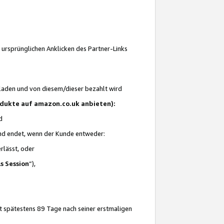
 ursprünglichen Anklicken des Partner-Links
laden und von diesem/dieser bezahlt wird
rodukte auf amazon.co.uk anbieten):
d
 und endet, wenn der Kunde entweder:
erlässt, oder
ls Session
“),
t spätestens 89 Tage nach seiner erstmaligen