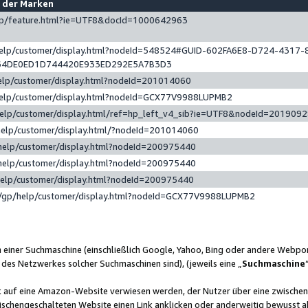
e der Marken
gp/feature.html?ie=UTF8&docId=1000642963
help/customer/display.html?nodeId=548524#GUID-602FA6E8-D724-4317-
64DE0ED1D744420E933ED292E5A7B3D3
elp/customer/display.html?nodeId=201014060
help/customer/display.html?nodeId=GCX77V9988LUPMB2
help/customer/display.html/ref=hp_left_v4_sib?ie=UTF8&nodeId=201909
help/customer/display.html/?nodeId=201014060
help/customer/display.html?nodeId=200975440
help/customer/display.html?nodeId=200975440
help/customer/display.html?nodeId=200975440
/gp/help/customer/display.html?nodeId=GCX77V9988LUPMB2
n einer Suchmaschine (einschließlich Google, Yahoo, Bing oder andere Webp
 des Netzwerkes solcher Suchmaschinen sind), (jeweils eine „
Suchmaschine
nk auf eine Amazon-Website verwiesen werden, der Nutzer über eine zwische
ischengeschalteten Website einen Link anklicken oder anderweitig bewusst a