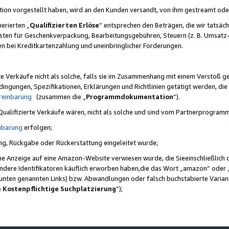
ktion vorgestellt haben, wird an den Kunden versandt, von ihm gestreamt od
erierten „
Qualifizierten Erlöse
“ entsprechen den Beträgen, die wir tatsäch
sten für Geschenkverpackung, Bearbeitungsgebühren, Steuern (z. B. Umsatz-
en bei Kreditkartenzahlung und uneinbringlicher Forderungen.
e Verkäufe nicht als solche, falls sie im Zusammenhang mit einem Verstoß 
ungen, Spezifikationen, Erklärungen und Richtlinien getätigt werden, die 
reinbarung
(zusammen die „
Programmdokumentation
“).
 Qualifizierte Verkäufe wären, nicht als solche und sind vom Partnerprogra
nbarung
erfolgen;
ung, Rückgabe oder Rückerstattung eingeleitet wurde;
ine Anzeige auf eine Amazon-Website verwiesen wurde, die Sieeinschließlich
ndere Identifikatoren käuflich erworben haben,die das Wort „amazon“ oder 
e unten genannten Links) bzw. Abwandlungen oder falsch buchstabierte Varia
e Kostenpflichtige Suchplatzierung
”);