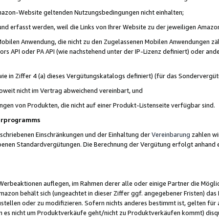
 Amazon-Website geltenden Nutzungsbedingungen nicht einhalten;
t und erfasst werden, weil die Links von Ihrer Website zu der jeweiligen Am
 Mobilen Anwendung, die nicht zu den Zugelassenen Mobilen Anwendungen zählt
s API oder PA API (wie nachstehend unter der IP-Lizenz definiert) oder ander
ie in Ziffer 4 (a) dieses Vergütungskatalogs definiert) (für das Sonderverg
weit nicht im Vertrag abweichend vereinbart, und
ngen von Produkten, die nicht auf einer Produkt-Listenseite verfügbar sind.
nerprogramms
eschriebenen Einschränkungen und der Einhaltung der
Vereinbarung
zahlen wir
ebenen Standardvergütungen. Die Berechnung der Vergütung erfolgt anhand e
beaktionen auflegen, im Rahmen derer alle oder einige Partner die Möglichk
Amazon behält sich (ungeachtet in dieser Ziffer ggf. angegebener Fristen) d
ustellen oder zu modifizieren. Sofern nichts anderes bestimmt ist, gelten 
s nicht um Produktverkäufe geht/nicht zu Produktverkäufen kommt) disqua