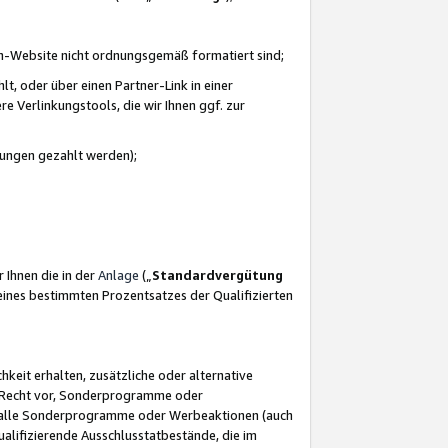
azon-Website nicht ordnungsgemäß formatiert sind;
, oder über einen Partner-Link in einer
e Verlinkungstools, die wir Ihnen ggf. zur
ütungen gezahlt werden);
 Ihnen die in der
Anlage
(„
Standardvergütung
ines bestimmten Prozentsatzes der Qualifizierten
eit erhalten, zusätzliche oder alternative
as Recht vor, Sonderprogramme oder
für alle Sonderprogramme oder Werbeaktionen (auch
lifizierende Ausschlusstatbestände, die im