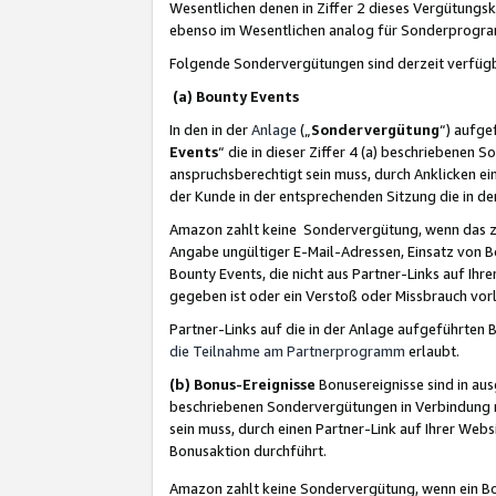
Wesentlichen denen in Ziffer 2 dieses Vergütung
ebenso im Wesentlichen analog für Sonderprogr
Folgende Sondervergütungen sind derzeit verfüg
(a) Bounty Events
In den in der
Anlage
(„
Sondervergütung
“) aufge
Events
“ die in dieser Ziffer 4 (a) beschriebenen 
anspruchsberechtigt sein muss, durch Anklicken ei
der Kunde in der entsprechenden Sitzung die in d
Amazon zahlt keine Sondervergütung, wenn das z
Angabe ungültiger E-Mail-Adressen, Einsatz von B
Bounty Events, die nicht aus Partner-Links auf Ihre
gegeben ist oder ein Verstoß oder Missbrauch vorl
Partner-Links auf die in der Anlage aufgeführte
die Teilnahme am Partnerprogramm
erlaubt.
(b) Bonus-Ereignisse
Bonusereignisse sind in au
beschriebenen Sondervergütungen in Verbindung m
sein muss, durch einen Partner-Link auf Ihrer We
Bonusaktion durchführt.
Amazon zahlt keine Sondervergütung, wenn ein Bon