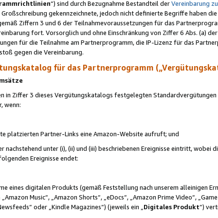
rammrichtlinien
“) sind durch Bezugnahme Bestandteil der
Vereinbarung z
Großschreibung gekennzeichnete, jedoch nicht definierte Begriffe haben die
 gemäß Ziffern 3 und 6 der Teilnahmevoraussetzungen für das Partnerprogram
nbarung fort. Vorsorglich und ohne Einschränkung von Ziffer 6 Abs. (a) der
ungen für die Teilnahme am Partnerprogramm, die IP-Lizenz für das Partner
rstoß gegen die Vereinbarung.
ungskatalog für das Partnerprogramm („Vergütungska
 Umsätze
n in Ziffer 3 dieses Vergütungskatalogs festgelegten Standardvergütungen v
r, wenn:
ite platzierten Partner-Links eine Amazon-Website aufruft; und
r nachstehend unter (i), (ii) und (iii) beschriebenen Ereignisse eintritt, wobe
 folgenden Ereignisse endet:
hme eines digitalen Produkts (gemäß Feststellung nach unserem alleinigen 
 „Amazon Music“, „Amazon Shorts“, „eDocs“, „Amazon Prime Video“, „Game
Newsfeeds“ oder „Kindle Magazines“) (jeweils ein „
Digitales Produkt
“) ver