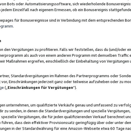
 von Bots oder Automatisierungssoftware, sich wiederholende Bonusereignisse
n jedem Einzelfall nach eigenem Ermessen, ob ein Bonusereignis stattgefund
epages für Bonusereignisse sind in Verbindung mit dem entsprechenden Bonu
rogramm
.
n
den Vergütungen zu profitieren. Falls wir feststellen, dass du (und/oder ein
erprogramm als auch von einem anderen Programm mit demselben Traffic ei
n wir Maßnahmen ergreifen, einschließlich der Einbehaltung von Vergütunge
r Partner, Standardvergütungen im Rahmen des Partnerprogramms oder Sonde
ht vor, Einschränkungen jederzeit ganz oder teilweise aufzuheben oder zu mod
ge
(„
Einschränkungen für Vergütungen
“).
ngen unternehmen, um qualifizierte Verkäufe genau und umfassend zu verfol
dir zu senden, in denen die Standardvergütungen und spezielle Vergütungen, 
pezielle Vergütungen, die für jeden qualifizierenden Verkauf berechnet un
 führen, dass dein effektiver Provisionssatz geringfügig über oder unter dem
ungen in der Standardwährung für eine Amazon-Webseite etwa 60 Tage nach