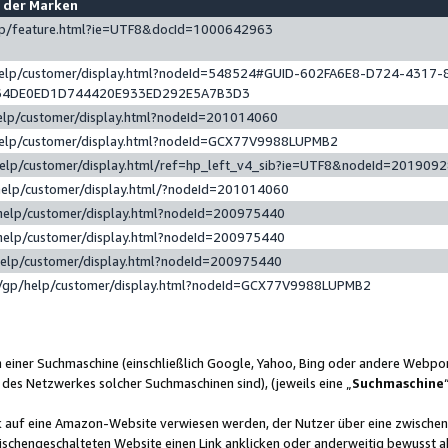
e der Marken
gp/feature.html?ie=UTF8&docId=1000642963
help/customer/display.html?nodeId=548524#GUID-602FA6E8-D724-4317-
64DE0ED1D744420E933ED292E5A7B3D3
elp/customer/display.html?nodeId=201014060
help/customer/display.html?nodeId=GCX77V9988LUPMB2
help/customer/display.html/ref=hp_left_v4_sib?ie=UTF8&nodeId=201909
help/customer/display.html/?nodeId=201014060
help/customer/display.html?nodeId=200975440
help/customer/display.html?nodeId=200975440
help/customer/display.html?nodeId=200975440
/gp/help/customer/display.html?nodeId=GCX77V9988LUPMB2
n einer Suchmaschine (einschließlich Google, Yahoo, Bing oder andere Webp
 des Netzwerkes solcher Suchmaschinen sind), (jeweils eine „
Suchmaschine
nk auf eine Amazon-Website verwiesen werden, der Nutzer über eine zwische
ischengeschalteten Website einen Link anklicken oder anderweitig bewusst a