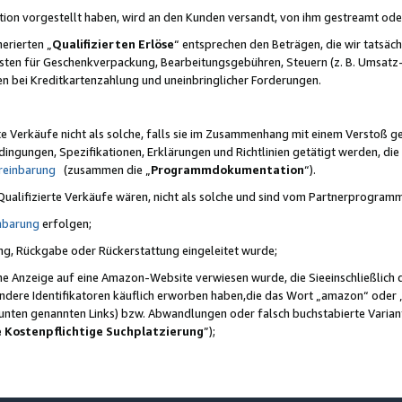
ktion vorgestellt haben, wird an den Kunden versandt, von ihm gestreamt od
erierten „
Qualifizierten Erlöse
“ entsprechen den Beträgen, die wir tatsäch
sten für Geschenkverpackung, Bearbeitungsgebühren, Steuern (z. B. Umsatz-
en bei Kreditkartenzahlung und uneinbringlicher Forderungen.
e Verkäufe nicht als solche, falls sie im Zusammenhang mit einem Verstoß 
ungen, Spezifikationen, Erklärungen und Richtlinien getätigt werden, die 
reinbarung
(zusammen die „
Programmdokumentation
“).
 Qualifizierte Verkäufe wären, nicht als solche und sind vom Partnerprogra
nbarung
erfolgen;
ung, Rückgabe oder Rückerstattung eingeleitet wurde;
ine Anzeige auf eine Amazon-Website verwiesen wurde, die Sieeinschließlich
ndere Identifikatoren käuflich erworben haben,die das Wort „amazon“ oder 
e unten genannten Links) bzw. Abwandlungen oder falsch buchstabierte Varia
e Kostenpflichtige Suchplatzierung
”);