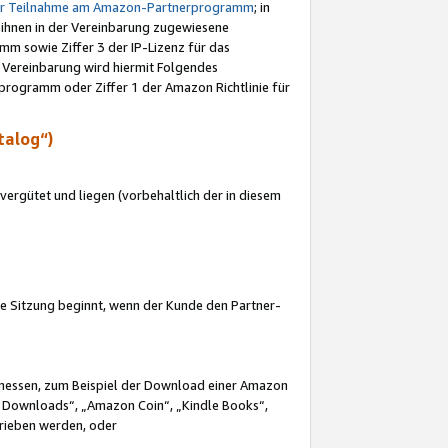
ur Teilnahme am Amazon-Partnerprogramm
; in
 ihnen in der Vereinbarung zugewiesene
m sowie Ziffer 3 der IP-Lizenz für das
 Vereinbarung wird hiermit Folgendes
programm oder Ziffer 1 der Amazon Richtlinie für
talog“)
ergütet und liegen (vorbehaltlich der in diesem
i die Sitzung beginnt, wenn der Kunde den Partner-
Ermessen, zum Beispiel der Download einer Amazon
 Downloads“, „Amazon Coin“, „Kindle Books“,
trieben werden, oder