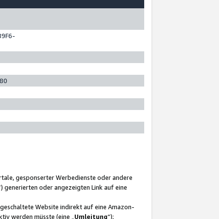
89F6-
280
ortale, gesponserter Werbedienste oder andere
“) generierten oder angezeigten Link auf eine
ngeschaltete Website indirekt auf eine Amazon-
ktiv werden müsste (eine „
Umleitung
“);