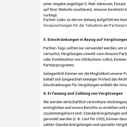
unter Angabe ungültiger E-Mail-Adressen, Einsatz
auf Ihrer Website resultieren). Amazon bestimmt i
vorliegt.
Partner-Links zu den im Anhang aufgeführten Hom
Voraussetzungen für die Teilnahme am Partnerp
5. Einschränkungen in Bezug auf Vergütunge
Partner-Tags sollten nur verwendet werden, um von 
versuchst, Vergütungen sowohl vom Amazon Partn
oder Kombination von Attributions-Links), könne
Partnerprogramm.
Gelegentlich können wir die Möglichkeit unsere
behält sich (ungeachtet etwaiger Fristen) das Rec
Einschränkungen für Vergütungen enthält die
Anla
6. Erfassung und Zahlung von Vergütungen
Wir werden wirtschaftlich vertretbare Anstrengu
ermöglichen und unsere Berichte zu erstellen und 
zusammengefasst sind. Standardvergütungen und s
gerundet werden (z. B. Cent für USD), können dazu
zahlen Standardvergütungen und spezielle Vergüt