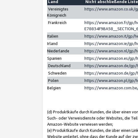
Land
Nicht abschließende List
Vereinigtes
https://www.amazon.co.uk/
Königreich
Frankreich
https://www.amazon.fr/gp/
E78834F9BA58__SECTION_
Italien
https://www.amazon.it/gp/h
Irland
https://www.amazon.ie/gp/
Niederlande
https://www.amazon.nl/gp/
Spanien
https://www.amazon.es/gp/
Deutschland
https://www.amazon.de/gp/
Schweden
https://www.amazon.de/gp/
Polen
https://www.amazon.pl/gp/
Belgien
https://www.amazon.com.be
(d) Produktkäufe durch Kunden, die über einen vo
Such- oder Verweisdienste oder Websites, die Teil
Amazon-Website verwiesen werden;
(e) Produktkäufe durch Kunden, die über einen Li
Website umleitet, ohne dass der Kunde auf der zw