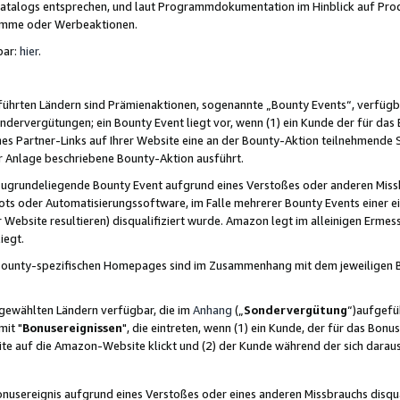
skatalogs entsprechen, und laut Programmdokumentation im Hinblick auf Pr
amme oder Werbeaktionen.
bar:
hier
.
führten Ländern sind Prämienaktionen, sogenannte „Bounty Events“, verfügb
Sondervergütungen; ein Bounty Event liegt vor, wenn (1) ein Kunde der für da
nes Partner-Links auf Ihrer Website eine an der Bounty-Aktion teilnehmende 
er Anlage beschriebene Bounty-Aktion ausführt.
ugrundeliegende Bounty Event aufgrund eines Verstoßes oder anderen Miss
ots oder Automatisierungssoftware, im Falle mehrerer Bounty Events einer e
r Website resultieren) disqualifiziert wurde. Amazon legt im alleinigen Ermess
iegt.
n Bounty-spezifischen Homepages sind im Zusammenhang mit dem jeweiligen
sgewählten Ländern verfügbar, die im
Anhang
(„
Sondervergütung
“)aufgefüh
it "
Bonusereignissen
", die eintreten, wenn (1) ein Kunde, der für das Bon
bsite auf die Amazon-Website klickt und (2) der Kunde während der sich dar
usereignis aufgrund eines Verstoßes oder eines anderen Missbrauchs disqua