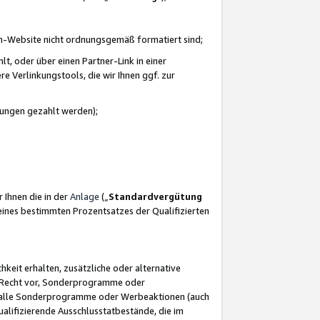
azon-Website nicht ordnungsgemäß formatiert sind;
, oder über einen Partner-Link in einer
e Verlinkungstools, die wir Ihnen ggf. zur
ütungen gezahlt werden);
 Ihnen die in der
Anlage
(„
Standardvergütung
ines bestimmten Prozentsatzes der Qualifizierten
eit erhalten, zusätzliche oder alternative
as Recht vor, Sonderprogramme oder
für alle Sonderprogramme oder Werbeaktionen (auch
lifizierende Ausschlusstatbestände, die im