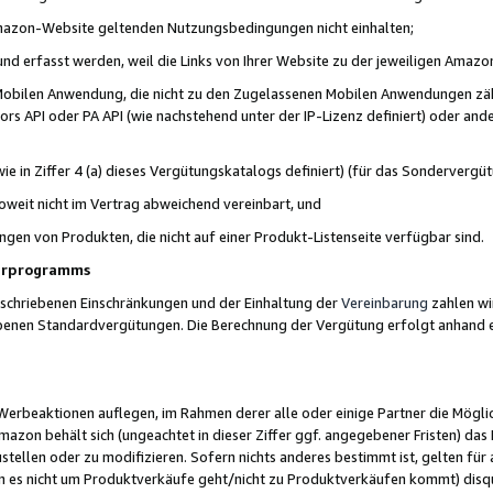
 Amazon-Website geltenden Nutzungsbedingungen nicht einhalten;
t und erfasst werden, weil die Links von Ihrer Website zu der jeweiligen Am
 Mobilen Anwendung, die nicht zu den Zugelassenen Mobilen Anwendungen zählt
s API oder PA API (wie nachstehend unter der IP-Lizenz definiert) oder ander
ie in Ziffer 4 (a) dieses Vergütungskatalogs definiert) (für das Sonderverg
weit nicht im Vertrag abweichend vereinbart, und
ngen von Produkten, die nicht auf einer Produkt-Listenseite verfügbar sind.
nerprogramms
eschriebenen Einschränkungen und der Einhaltung der
Vereinbarung
zahlen wir
ebenen Standardvergütungen. Die Berechnung der Vergütung erfolgt anhand e
beaktionen auflegen, im Rahmen derer alle oder einige Partner die Möglichk
Amazon behält sich (ungeachtet in dieser Ziffer ggf. angegebener Fristen) d
ustellen oder zu modifizieren. Sofern nichts anderes bestimmt ist, gelten 
s nicht um Produktverkäufe geht/nicht zu Produktverkäufen kommt) disqua