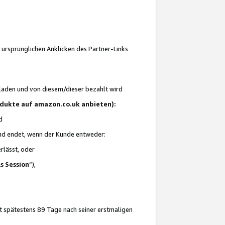
 ursprünglichen Anklicken des Partner-Links
laden und von diesem/dieser bezahlt wird
rodukte auf amazon.co.uk anbieten):
d
 und endet, wenn der Kunde entweder:
erlässt, oder
ls Session
“),
t spätestens 89 Tage nach seiner erstmaligen