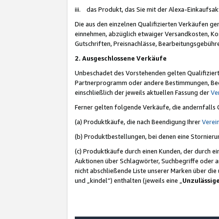
iii. das Produkt, das Sie mit der Alexa-Einkaufsa
Die aus den einzelnen Qualifizierten Verkäufen gen
einnehmen, abzüglich etwaiger Versandkosten, Ko
Gutschriften, Preisnachlässe, Bearbeitungsgebühr
2. Ausgeschlossene Verkäufe
Unbeschadet des Vorstehenden gelten Qualifiziert
Partnerprogramm oder andere Bestimmungen, Beding
einschließlich der jeweils aktuellen Fassung der
Ve
Ferner gelten folgende Verkäufe, die andernfalls
(a) Produktkäufe, die nach Beendigung Ihrer
Verei
(b) Produktbestellungen, bei denen eine Stornier
(c) Produktkäufe durch einen Kunden, der durch e
Auktionen über Schlagwörter, Suchbegriffe oder a
nicht abschließende Liste unserer Marken über di
und „kindel“) enthalten (jeweils eine „
Unzulässig