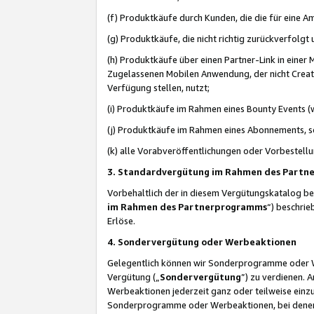
(f) Produktkäufe durch Kunden, die die für eine
(g) Produktkäufe, die nicht richtig zurückverfolg
(h) Produktkäufe über einen Partner-Link in einer
Zugelassenen Mobilen Anwendung, der nicht Creator
Verfügung stellen, nutzt;
(i) Produktkäufe im Rahmen eines Bounty Events (w
(j) Produktkäufe im Rahmen eines Abonnements, so
(k) alle Vorabveröffentlichungen oder Vorbestellu
3. Standardvergütung im Rahmen des Part
Vorbehaltlich der in diesem Vergütungskatalog b
im Rahmen des Partnerprogramms
“) beschri
Erlöse.
4. Sondervergütung oder Werbeaktionen
Gelegentlich können wir Sonderprogramme oder Wer
Vergütung („
Sondervergütung
”) zu verdienen. 
Werbeaktionen jederzeit ganz oder teilweise einz
Sonderprogramme oder Werbeaktionen, bei denen e