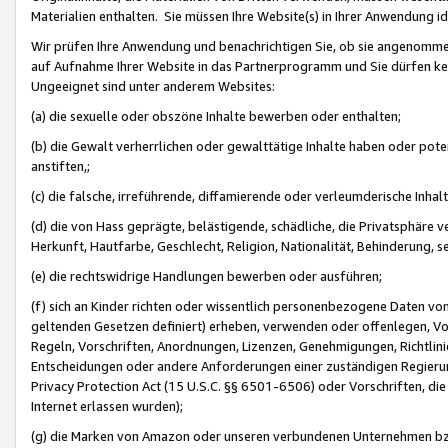
Materialien enthalten. Sie müssen Ihre Website(s) in Ihrer Anwendung ide
Wir prüfen Ihre Anwendung und benachrichtigen Sie, ob sie angenommen
auf Aufnahme Ihrer Website in das Partnerprogramm und Sie dürfen kei
Ungeeignet sind unter anderem Websites:
(a) die sexuelle oder obszöne Inhalte bewerben oder enthalten;
(b) die Gewalt verherrlichen oder gewalttätige Inhalte haben oder pot
anstiften,;
(c) die falsche, irreführende, diffamierende oder verleumderische Inha
(d) die von Hass geprägte, belästigende, schädliche, die Privatsphäre v
Herkunft, Hautfarbe, Geschlecht, Religion, Nationalität, Behinderung, 
(e) die rechtswidrige Handlungen bewerben oder ausführen;
(f) sich an Kinder richten oder wissentlich personenbezogene Daten vo
geltenden Gesetzen definiert) erheben, verwenden oder offenlegen, Vo
Regeln, Vorschriften, Anordnungen, Lizenzen, Genehmigungen, Richtlini
Entscheidungen oder andere Anforderungen einer zuständigen Regierung
Privacy Protection Act (15 U.S.C. §§ 6501-6506) oder Vorschriften, di
Internet erlassen wurden);
(g) die Marken von Amazon oder unseren verbundenen Unternehmen b