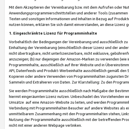
Mit dem Akzeptieren der Vereinbarung bzw. mit dem Aufrufen oder Nutz
Anwendungsprogrammierschnittstellen und anderer Tools (zusammen die
Texten und sonstigen Informationen und Inhalten in Bezug auf Produkte
nutzen können, erklären Sie sich damit einverstanden, an diese Lizenz 
1. Eingeschränkte Lizenz für Programminhalte
Vorbehaltlich der Bedingungen der Vereinbarung und ausschließlich z
Einhaltung der Vereinbarung (einschließlich dieser Lizenz und der ande
nicht übertragbare, nicht unterlizenzierbare, nicht exklusive, gebühren
anzuzeigen; (b) nur diejenigen der Amazon-Marken zu verwenden (wie in 
Programminhalte, ausschließlich auf Ihrer Website und in Übereinstimmu
API, Datenfeeds und Produkt-Werbeinhalte ausschließlich gemäß den Spe
Kopieren oder andere Verwenden von Programminhalten zugunsten Dri
Sammeln und Extrahieren von Daten. Zur Klarstellung: Zu den Program
Sie werden Programminhalte ausschließlich nach Maßgabe der Besti
hiermit eingeräumten Lizenz nutzen. Unbeschadet des Vorstehenden we
Umsätze auf eine Amazon-Website zu leiten, und werden Programminhal
Verbindung mit Programminhalten Besucher auf andere Websites als ein
unmittelbarem Zusammenhang mit den Programminhalten stehen, Links z
Nutzung der Programminhalte ausschließlich mit der betreffenden Pr
nicht mit einer anderen Webpage verlinken.