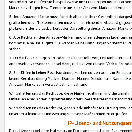
verändern. So dürfen Sie beispielsweise nicht die Proportionen, Farb
Marke hinzufügen bzw. Elemente aus einer Amazon-Marke entfernen.
5. Jede Amazon-Marke muss für sich alleine in ihrer Gesamtheit darge
grafischen oder Textelementen muss ein hinreichender Abstand gegebe
platzieren, der die Lesbarkeit oder Darstellung dieser Amazon-Marke b
6. Alle Rechte an den Amazon-Marken sind unser alleiniges Eigentum, 
kommt alleine uns zugute. Sie werden keine Handlungen vornehmen, 
stehen.
7. Du darfst kein Logo von, oder Inhalte erstellt von,
Drittanbietern au
anderweitig verwenden, es sei denn, du hast von diesem Verkäufer oder
8. Sie dürfen in keiner Rechtsordnung Marken nutzen oder zur Eintragu
keiner Rechtsordnung Marken, Domain-Namen, Subdomain-Namen, Benu
Amazon-Marke zum Verwechseln ähnlich sind.
Wir behalten uns das Recht vor, diese Markenrichtlinien und die gene
Einstellen einer Änderungsmitteilung oder überarbeiteter Markenricht
Wir behalten uns das Recht vor, gegen jede unbefugte Nutzung bzw. jede 
unserem alleinigen Ermessen angemessene Maßnahmen zu ergreifen.
IP-Lizenz- und Nutzungsan
Diese Lizenz regelt Ihre Nutzung von Programminhalten im Zusammen