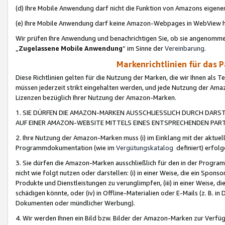
(d) Ihre Mobile Anwendung darf nicht die Funktion von Amazons eige
(e) Ihre Mobile Anwendung darf keine Amazon-Webpages in WebView 
Wir prüfen Ihre Anwendung und benachrichtigen Sie, ob sie angenomm
„
Zugelassene Mobile Anwendung
“ im Sinne der
Vereinbarung
.
Markenrichtlinien für das 
Diese Richtlinien gelten für die Nutzung der Marken, die wir Ihnen als 
müssen jederzeit strikt eingehalten werden, und jede Nutzung der Ama
Lizenzen bezüglich Ihrer Nutzung der Amazon-Marken.
1. SIE DÜRFEN DIE AMAZON-MARKEN AUSSCHLIESSLICH DURCH DARS
AUF EINER AMAZON-WEBSITE MITTELS EINES ENTSPRECHENDEN PART
2. Ihre Nutzung der Amazon-Marken muss (i) im Einklang mit der aktuells
Programmdokumentation (wie im
Vergütungskatalog
definiert) erfolg
3. Sie dürfen die Amazon-Marken ausschließlich für den in der Progr
nicht wie folgt nutzen oder darstellen: (i) in einer Weise, die ein Spo
Produkte und Dienstleistungen zu verunglimpfen, (iii) in einer Weise
schädigen könnte, oder (iv) in Offline-Materialien oder E-Mails (z. B.
Dokumenten oder mündlicher Werbung).
4. Wir werden Ihnen ein Bild bzw. Bilder der Amazon-Marken zur Verfüg