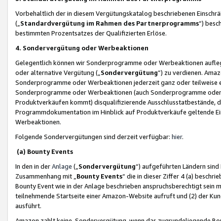
Vorbehaltlich der in diesem Vergütungskatalog beschriebenen Einschr
(„
Standardvergütung im Rahmen des Partnerprogramms
“) besc
bestimmten Prozentsatzes der Qualifizierten Erlöse.
4. Sondervergütung oder Werbeaktionen
Gelegentlich können wir Sonderprogramme oder Werbeaktionen auflegen,
oder alternative Vergütung („
Sondervergütung
”) zu verdienen. Amazo
Sonderprogramme oder Werbeaktionen jederzeit ganz oder teilweise einz
Sonderprogramme oder Werbeaktionen (auch Sonderprogramme oder We
Produktverkäufen kommt) disqualifizierende Ausschlusstatbestände, di
Programmdokumentation im Hinblick auf Produktverkäufe geltende E
Werbeaktionen.
Folgende Sondervergütungen sind derzeit verfügbar:
hier
.
(a) Bounty Events
In den in der
Anlage
(„
Sondervergütung
“) aufgeführten Ländern sind
Zusammenhang mit „
Bounty Events
“ die in dieser Ziffer 4 (a) besch
Bounty Event wie in der Anlage beschrieben anspruchsberechtigt sein mu
teilnehmende Startseite einer Amazon-Website aufruft und (2) der Kun
ausführt.
Amazon zahlt keine Sondervergütung, wenn das zugrundeliegende Boun