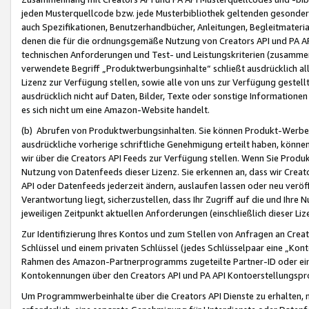
jeden Musterquellcode bzw. jede Musterbibliothek geltenden gesonder
auch Spezifikationen, Benutzerhandbücher, Anleitungen, Begleitmaterial
denen die für die ordnungsgemäße Nutzung von Creators API und PA A
technischen Anforderungen und Test- und Leistungskriterien (zusammen
verwendete Begriff „Produktwerbungsinhalte“ schließt ausdrücklich al
Lizenz zur Verfügung stellen, sowie alle von uns zur Verfügung gestel
ausdrücklich nicht auf Daten, Bilder, Texte oder sonstige Informatione
es sich nicht um eine Amazon-Website handelt.
(b) Abrufen von Produktwerbungsinhalten. Sie können Produkt-Werbein
ausdrückliche vorherige schriftliche Genehmigung erteilt haben, könn
wir über die Creators API Feeds zur Verfügung stellen. Wenn Sie Produk
Nutzung von Datenfeeds dieser Lizenz. Sie erkennen an, dass wir Creat
API oder Datenfeeds jederzeit ändern, auslaufen lassen oder neu veröffe
Verantwortung liegt, sicherzustellen, dass Ihr Zugriff auf die und Ihr
jeweiligen Zeitpunkt aktuellen Anforderungen (einschließlich dieser Liz
Zur Identifizierung Ihres Kontos und zum Stellen von Anfragen an Crea
Schlüssel und einem privaten Schlüssel (jedes Schlüsselpaar eine „Kon
Rahmen des Amazon-Partnerprogramms zugeteilte Partner-ID oder ein
Kontokennungen über den Creators API und PA API Kontoerstellungspro
Um Programmwerbeinhalte über die Creators API Dienste zu erhalten, m