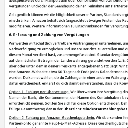
(beispielsweise durch Manipulation oder Kombination von Attributions-
Vergütungen und/oder der Beendigung deiner Teilnahme am Partnerp
Gelegentlich können wir die Möglichkeit unserer Partner, Standardv
einschränken. Amazon behält sich (ungeachtet etwaiger Fristen) das Re
modifizieren. Weitere Informationen zu Einschränkungen für Vergütung
6. Erfassung und Zahlung von Vergütungen
Wir werden wirtschaftlich vertretbare Anstrengungen unternehmen, um 
Nachverfolgung zu ermöglichen und unsere Berichte zu erstellen und di
diesem Monat verdient hast, zusammengefasst sind. Standardvergütung
auf den nächsten Betrag in der Landeswährung gerundet werden (z. B. C
über oder unter dem in deiner Preiskarte angegebenen Satz liegt. Wir
eine Amazon-Webseite etwa 60 Tage nach Ende jedes Kalendermonats, i
wurden. Du kannst wählen, ob du Zahlungen in einer anderen Währung
dafür entscheidest, erklärst du dich damit einverstanden, dass die K
Option 1: Zahlung per Überweisung.
Wir überweisen Ihre Vergütung dir
Namen der Bank, die Kontonummer, den Namen des Kontoinhabers bzw. a
erforderlich) nennen. Sollten Sie sich für diese Option entscheiden, be
fällige Gesamtbetrag den in der
Übersicht Mindestauszahlungsbet
Option 2: Zahlung per Amazon-Geschenkgutschein.
Wir übersenden Ihne
Partnerkonto genannte Haupt-E-Mail-Adresse. Diese Geschenkgutschei