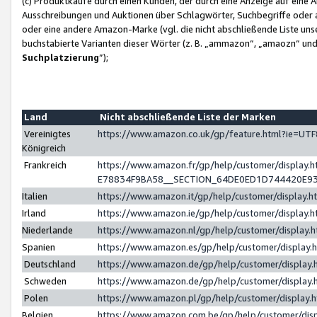
(c) Produktkäufe durch einen Kunden, der durch eine Anzeige auf eine 
Ausschreibungen und Auktionen über Schlagwörter, Suchbegriffe oder 
oder eine andere Amazon-Marke (vgl. die nicht abschließende Liste un
buchstabierte Varianten dieser Wörter (z. B. „ammazon“, „amaozn“ und „
Suchplatzierung
”);
Land
Nicht abschließende Liste der Marken
Vereinigtes
https://www.amazon.co.uk/gp/feature.html?ie=U
Königreich
Frankreich
https://www.amazon.fr/gp/help/customer/displa
E78834F9BA58__SECTION_64DE0ED1D744420E9
Italien
https://www.amazon.it/gp/help/customer/display
Irland
https://www.amazon.ie/gp/help/customer/displa
Niederlande
https://www.amazon.nl/gp/help/customer/display
Spanien
https://www.amazon.es/gp/help/customer/display
Deutschland
https://www.amazon.de/gp/help/customer/displa
Schweden
https://www.amazon.de/gp/help/customer/displa
Polen
https://www.amazon.pl/gp/help/customer/display
Belgien
https://www.amazon.com.be/gp/help/customer/d