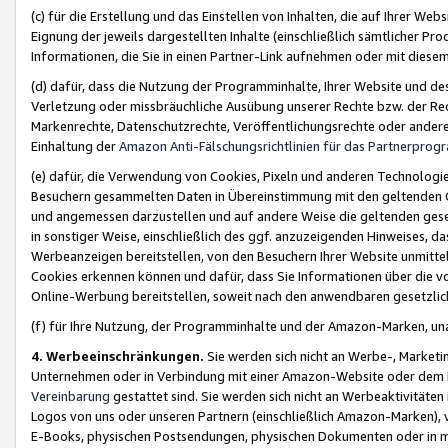
(c) für die Erstellung und das Einstellen von Inhalten, die auf Ihrer We
Eignung der jeweils dargestellten Inhalte (einschließlich sämtlicher 
Informationen, die Sie in einen Partner-Link aufnehmen oder mit diese
(d) dafür, dass die Nutzung der Programminhalte, Ihrer Website und des 
Verletzung oder missbräuchliche Ausübung unserer Rechte bzw. der Recht
Markenrechte, Datenschutzrechte, Veröffentlichungsrechte oder anderer
Einhaltung der
Amazon Anti-Fälschungsrichtlinien für das Partnerpro
(e) dafür, die Verwendung von Cookies, Pixeln und anderen Technologien
Besuchern gesammelten Daten in Übereinstimmung mit den geltenden Ge
und angemessen darzustellen und auf andere Weise die geltenden geset
in sonstiger Weise, einschließlich des ggf. anzuzeigenden Hinweises, d
Werbeanzeigen bereitstellen, von den Besuchern Ihrer Website unmitte
Cookies erkennen können und dafür, dass Sie Informationen über die v
Online-Werbung bereitstellen, soweit nach den anwendbaren gesetzlic
(f) für Ihre Nutzung, der Programminhalte und der Amazon-Marken, u
4. Werbeeinschränkungen.
Sie werden sich nicht an Werbe-, Market
Unternehmen oder in Verbindung mit einer Amazon-Website oder dem Pa
Vereinbarung
gestattet sind. Sie werden sich nicht an Werbeaktivitäten
Logos von uns oder unseren Partnern (einschließlich Amazon-Marken), 
E-Books, physischen Postsendungen, physischen Dokumenten oder in 