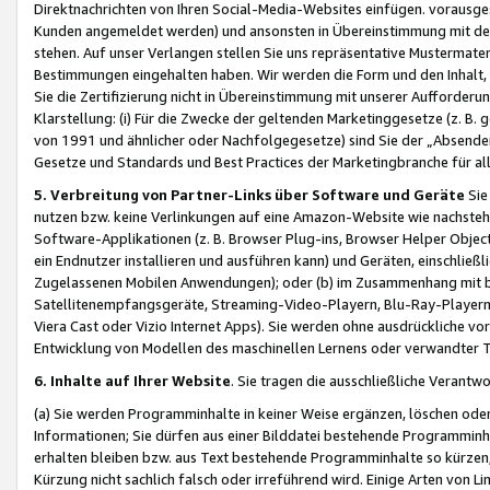
Direktnachrichten von Ihren Social-Media-Websites einfügen. vorausg
Kunden angemeldet werden) und ansonsten in Übereinstimmung mit der
stehen. Auf unser Verlangen stellen Sie uns repräsentative Mustermater
Bestimmungen eingehalten haben. Wir werden die Form und den Inhalt, di
Sie die Zertifizierung nicht in Übereinstimmung mit unserer Aufforderu
Klarstellung: (i) Für die Zwecke der geltenden Marketinggesetze (z. 
von 1991 und ähnlicher oder Nachfolgegesetze) sind Sie der „Absender“ j
Gesetze und Standards und Best Practices der Marketingbranche für 
5. Verbreitung von Partner-Links über Software und Geräte
Sie
nutzen bzw. keine Verlinkungen auf eine Amazon-Website wie nachsteh
Software-Applikationen (z. B. Browser Plug-ins, Browser Helper Objec
ein Endnutzer installieren und ausführen kann) und Geräten, einschlie
Zugelassenen Mobilen Anwendungen); oder (b) im Zusammenhang mit bzw.
Satellitenempfangsgeräte, Streaming-Video-Playern, Blu-Ray-Playern 
Viera Cast oder Vizio Internet Apps). Sie werden ohne ausdrückliche v
Entwicklung von Modellen des maschinellen Lernens oder verwandter 
6. Inhalte auf Ihrer Website
. Sie tragen die ausschließliche Verantwo
(a) Sie werden Programminhalte in keiner Weise ergänzen, löschen oder
Informationen; Sie dürfen aus einer Bilddatei bestehende Programminhal
erhalten bleiben bzw. aus Text bestehende Programminhalte so kürzen, 
Kürzung nicht sachlich falsch oder irreführend wird. Einige Arten von L