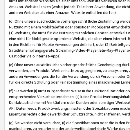
nicht mit anderen Websites als einer Amazon-Website verlinken oder i
Amazon-Website lenken (wobei jedoch Teile Ihrer Anwendung, die nich
anderen Websites als einer Amazon-Website enthalten dürfen).
(d) Ohne unsere ausdrückliche vorherige schriftliche Zustimmung werd
Nutzung mit einem Mobiltelefon oder sonstigen Mobilgerät entwickelt
(1) Websites, die nicht für die Nutzung mit solchen Geräten entwickelt
eine nicht für Mobilgeräte optimierte Website, die über einen Interne
in den
Richtlinie für Mobile Anwendungen
definiert, oder (3) Beistellge
Satellitenempfangsgeräte, Streaming-Video-Player, Blu-Ray-Player ode
Cast oder Vizio Internet-Apps).
(e) Ohne unsere ausdrückliche vorherige schriftliche Genehmigung dürfe
verwenden, um Produkt-Werbeinhalte zu aggregieren, zu analysieren, 
anderen Anwendungen, die für die Verwendung durch Personen oder Or
für die direkte Schulung oder Feinabstimmung eines maschinellen Lern
(f) Sie werden (i) nicht in irgendeiner Weise in die Funktionalität ode
entsprechenden Versuch unternehmen; (ii) keine Produktwerbungsinha
Kontaktaufnahme mit Verkäufern oder Kunden oder sonstiger Werbeaktiv
API, Datenfeeds, Produktwerbungsinhalten oder Spezifikationen erschei
Eigentumsrechte oder gewerblicher Schutzrechte, nicht entfernen, verd
(g) Sie werden nicht versuchen, (i) die Spezifikationen oder die in de
manipulieren, zu reparieren oder anderweitig abgeleitete Werke davon z