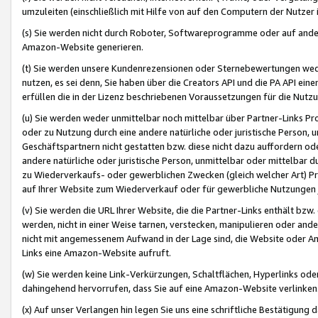
umzuleiten (einschließlich mit Hilfe von auf den Computern der Nutzer i
(s) Sie werden nicht durch Roboter, Softwareprogramme oder auf andere
Amazon-Website generieren.
(t) Sie werden unsere Kundenrezensionen oder Sternebewertungen wed
nutzen, es sei denn, Sie haben über die Creators API und die PA API e
erfüllen die in der Lizenz beschriebenen Voraussetzungen für die Nutzu
(u) Sie werden weder unmittelbar noch mittelbar über Partner-Links P
oder zu Nutzung durch eine andere natürliche oder juristische Person,
Geschäftspartnern nicht gestatten bzw. diese nicht dazu auffordern od
andere natürliche oder juristische Person, unmittelbar oder mittelbar
zu Wiederverkaufs- oder gewerblichen Zwecken (gleich welcher Art) 
auf Ihrer Website zum Wiederverkauf oder für gewerbliche Nutzungen 
(v) Sie werden die URL Ihrer Website, die die Partner-Links enthält b
werden, nicht in einer Weise tarnen, verstecken, manipulieren oder and
nicht mit angemessenem Aufwand in der Lage sind, die Website oder A
Links eine Amazon-Website aufruft.
(w) Sie werden keine Link-Verkürzungen, Schaltflächen, Hyperlinks ode
dahingehend hervorrufen, dass Sie auf eine Amazon-Website verlinken
(x) Auf unser Verlangen hin legen Sie uns eine schriftliche Bestätigung