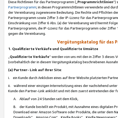
Diese Richtlinien für das Partnerprogramm („
Programmrichtlinien
“)
Partnerprogramm
; in diesen Programmrichtlinien verwendete und durch
der Vereinbarung zugewiesene Bedeutung. Die Rechte und Pflichten de
Partnerprogramm sowie Ziffer 3 der IP-Lizenz für das Partnerprogram
Einschränkung von Ziffer 6 Abs. (a) der Vereinbarung wird hiermit Fol
Partnerprogramm, die IP-Lizenz für das Partnerprogramm oder Ziffer 1
gegen die Vereinbarung.
Vergütungskatalog für das 
1. Qualifizierte Verkäufe und Qualifizierte Umsätze
„
Qualifizierte Verkäufe
“ werden von uns mit den in Ziffer 3 diese
(vorbehaltlich der in diesem Vergütungskatalog beschriebenen Ausnah
(a) Partner- Link auf Ihrer Site
:
i. ein Kunde durch Anklicken eines auf Ihrer Website platzierten Part
ii. während einer einzigen Internetsitzung eines der nachstehend unter (i)
Kunde den Partner-Link anklickt und mit dem zuerst eintretenden der f
A. Ablauf von 24 Stunden seit dem Klick,
B. der Kunde bestellt ein Produkt, mit Ausnahme eines digitalen P
Download einer Amazon Software oder Produkte, die unter dem N
Downloads“, „Amazon Coin“, „Kindle Books“, „Kindle Newspapers“, „