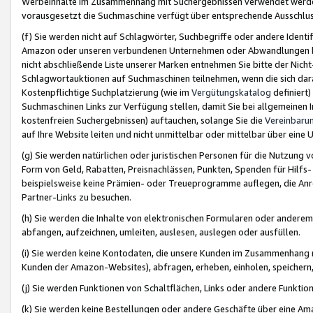
Werbeinhalte im Zusammenhang mit Suchergebnissen verwendet werden,
vorausgesetzt die Suchmaschine verfügt über entsprechende Ausschlu
(f) Sie werden nicht auf Schlagwörter, Suchbegriffe oder andere Ident
Amazon oder unseren verbundenen Unternehmen oder Abwandlungen bzw
nicht abschließende Liste unserer Marken entnehmen Sie bitte der Nich
Schlagwortauktionen auf Suchmaschinen teilnehmen, wenn die sich da
Kostenpflichtige Suchplatzierung (wie im
Vergütungskatalog
definiert
Suchmaschinen Links zur Verfügung stellen, damit Sie bei allgemeinen I
kostenfreien Suchergebnissen) auftauchen, solange Sie die
Vereinbaru
auf Ihre Website leiten und nicht unmittelbar oder mittelbar über eine
(g) Sie werden natürlichen oder juristischen Personen für die Nutzung 
Form von Geld, Rabatten, Preisnachlässen, Punkten, Spenden für Hilfs
beispielsweise keine Prämien- oder Treueprogramme auflegen, die Anrei
Partner-Links zu besuchen.
(h) Sie werden die Inhalte von elektronischen Formularen oder anderem M
abfangen, aufzeichnen, umleiten, auslesen, auslegen oder ausfüllen.
(i) Sie werden keine Kontodaten, die unsere Kunden im Zusammenhang 
Kunden der Amazon-Websites), abfragen, erheben, einholen, speichern,
(j) Sie werden Funktionen von Schaltflächen, Links oder andere Funkti
(k) Sie werden keine Bestellungen oder andere Geschäfte über eine Ama