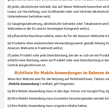
(b) jedes alkoholische Getränk, das auf deiner Webseite beworben wird
Lizenz zur Herstellung, zum Großhandel oder zum Vertrieb alkoholisch
Unternehmens betrieben wird,
(c) Säuglingsnahruhrung, alkoholische Getränke oder Tabakwaren und E
Webseiten in der EU und im Vereinigten Königreich wirbst,
(d) pflanzliche Raucherprodukte, wenn du für die Amazon-Webseite in B
(e) Produkte ohne medizinischen Verwendungszweck gemäß Anhang XVI 
Amazon-Webseite in Frankreich wirbst,
(f) jedes Produkt oder jede Dienstleistung, bei der es sich um ein Prod
erhältst eine Warnung, wenn ein Produkt oder eine Dienstleistung in de
Central ausgeschlossen ist.
Richtlinie für Mobile Anwendungen im Rahmen de
Wenn Ihre Website eine für die Nutzung auf Mobiltelefonen, Tablets 
„
Mobile Anwendung
“) enthält, gilt Folgendes:
(a) Ihre Mobile Anwendung muss in den App-Stores von Google Play, A
(b) Ihre Mobile Anwendung muss kostenlos heruntergeladen werden könn
(c) Ihre Mobile Anwendung muss originäre Inhalte haben,