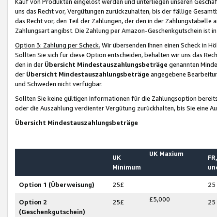
Kauf von Produkten eingelöst werden und unterliegen unseren Geschäf
uns das Recht vor, Vergütungen zurückzuhalten, bis der fällige Gesamt
das Recht vor, den Teil der Zahlungen, der den in der Zahlungstabelle 
Zahlungsart angibst. Die Zahlung per Amazon-Geschenkgutschein ist in
Option 3: Zahlung per Scheck.
Wir übersenden Ihnen einen Scheck in Höh
Sollten Sie sich für diese Option entscheiden, behalten wir uns das Rec
den in der
Übersicht Mindestauszahlungsbeträge
genannten Mindest
der
Übersicht Mindestauszahlungsbeträge
angegebene Bearbeitung
und Schweden nicht verfügbar.
Sollten Sie keine gültigen Informationen für die Zahlungsoption bereit
oder die Auszahlung verdienter Vergütung zurückhalten, bis Sie eine A
Übersicht Mindestauszahlungsbeträge
UK Maxium
UK
FR,
Minimum
un
Option 1 (Überweisung)
25£
25
£5,000
Option 2
25£
25
(Geschenkgutschein)