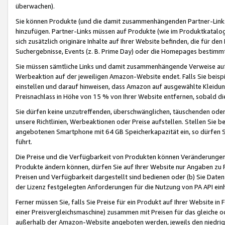
überwachen).
Sie können Produkte (und die damit zusammenhängenden Partner-Links)
hinzufügen. Partner-Links müssen auf Produkte (wie im Produktkatalog de
sich zusätzlich originäre Inhalte auf Ihrer Website befinden, die für 
Suchergebnisse, Events (z. B. Prime Day) oder die Homepages bestimmte
Sie müssen sämtliche Links und damit zusammenhängende Verweise auf z
Werbeaktion auf der jeweiligen Amazon-Website endet. Falls Sie beisp
einstellen und darauf hinweisen, dass Amazon auf ausgewählte Kleidun
Preisnachlass in Höhe von 15 % von Ihrer Website entfernen, sobald di
Sie dürfen keine unzutreffenden, überschwänglichen, täuschenden od
unsere Richtlinien, Werbeaktionen oder Preise aufstellen. Stellen Sie 
angebotenen Smartphone mit 64 GB Speicherkapazität ein, so dürfen S
führt.
Die Preise und die Verfügbarkeit von Produkten können Veränderungen 
Produkte ändern können, dürfen Sie auf Ihrer Website nur Angaben zu P
Preisen und Verfügbarkeit dargestellt sind bedienen oder (b) Sie Daten
der Lizenz festgelegten Anforderungen für die Nutzung von PA API einh
Ferner müssen Sie, falls Sie Preise für ein Produkt auf Ihrer Website in 
einer Preisvergleichsmaschine) zusammen mit Preisen für das gleiche o
außerhalb der Amazon-Website angeboten werden, jeweils den niedrigst