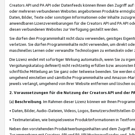
Creators API und PA API oder Datenfeeds können Ihnen den Zugriff auf D
oder mehreren verbundenen Websites angebotenen Produkte ermögliche
Daten, Bilder, Texte oder sonstigen Informationen oder Inhalte zuzugre
anwendbaren Lizenzvereinbarungen für die Creators API und PA API od
diesen verbundenen Websites zur Verfügung gestellt werden.
Sie dürfen den Programminhalt nicht dazu verwenden, geistiges Eigent
verletzen. Sie dürfen Programminhalte nicht verwenden, um direkt ode
maschinelles Lernen oder verwandte Technologien zu entwickeln oder zu
Die Lizenz endet mit sofortiger Wirkung automatisch, wenn Sie zu irg
Vergütungskatalog definiert) nicht rechtzeitig erfüllen bzw. ansonsten
schriftliche Mitteilung an Sie ganz oder teilweise beenden. Sie werden
umgehend einstellen und sämtliche Programminhalte und Amazon-Marke
jeweils verlangt, umgehend von Ihrer Website entfernen und löschen od
2. Voraussetzungen für die Nutzung der Creators API und der P
(a)
Beschreibung
. Im Rahmen dieser Lizenz können wir Ihnen Programmi
• Daten, Bilder, Audio-Dateien, Videos, Logos, Benutzerschnittstellen-
• Textmaterialien, wie beispielsweise Produktinformationen in Textfor
Neben den vorstehenden Produktwerbungsinhalten und dem Zugriff auf 
Zusammenhang mit Creators API und PA API Musterquellcodes und -bibli