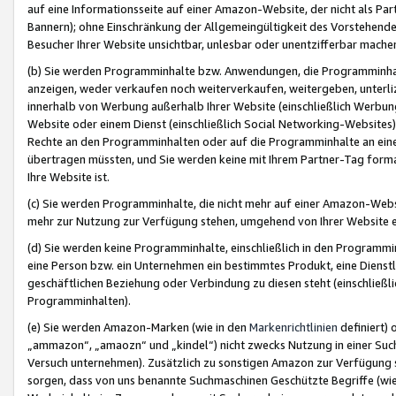
auf eine Informationsseite auf einer Amazon-Website, der nicht als Part
Bannern); ohne Einschränkung der Allgemeingültigkeit des Vorstehende
Besucher Ihrer Website unsichtbar, unlesbar oder unentzifferbar mache
(b) Sie werden Programminhalte bzw. Anwendungen, die Programminhalt
anzeigen, weder verkaufen noch weiterverkaufen, weitergeben, unterli
innerhalb von Werbung außerhalb Ihrer Website (einschließlich Werbun
Website oder einem Dienst (einschließlich Social Networking-Website
Rechte an den Programminhalten oder auf die Programminhalte an eine a
übertragen müssten, und Sie werden keine mit Ihrem Partner-Tag formati
Ihre Website ist.
(c) Sie werden Programminhalte, die nicht mehr auf einer Amazon-Websit
mehr zur Nutzung zur Verfügung stehen, umgehend von Ihrer Website e
(d) Sie werden keine Programminhalte, einschließlich in den Programmin
eine Person bzw. ein Unternehmen ein bestimmtes Produkt, eine Dienstle
geschäftlichen Beziehung oder Verbindung zu diesen steht (einschließli
Programminhalten).
(e) Sie werden Amazon-Marken (wie in den
Markenrichtlinien
definiert) 
„ammazon“, „amaozn“ und „kindel“) nicht zwecks Nutzung in einer Suc
Versuch unternehmen). Zusätzlich zu sonstigen Amazon zur Verfügung 
sorgen, dass von uns benannte Suchmaschinen Geschützte Begriffe (wie 