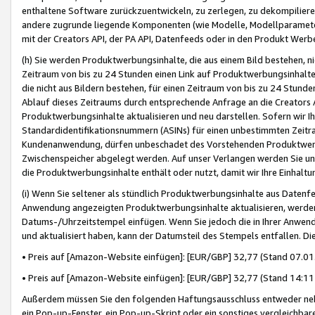
enthaltene Software zurückzuentwickeln, zu zerlegen, zu dekompilier
andere zugrunde liegende Komponenten (wie Modelle, Modellparameter
mit der Creators API, der PA API, Datenfeeds oder in den Produkt Werb
(h) Sie werden Produktwerbungsinhalte, die aus einem Bild bestehen, ni
Zeitraum von bis zu 24 Stunden einen Link auf Produktwerbungsinhalte
die nicht aus Bildern bestehen, für einen Zeitraum von bis zu 24 Stund
Ablauf dieses Zeitraums durch entsprechende Anfrage an die Creators 
Produktwerbungsinhalte aktualisieren und neu darstellen. Sofern wir Ih
Standardidentifikationsnummern (ASINs) für einen unbestimmten Zeitra
Kundenanwendung, dürfen unbeschadet des Vorstehenden Produktwerbu
Zwischenspeicher abgelegt werden. Auf unser Verlangen werden Sie un
die Produktwerbungsinhalte enthält oder nutzt, damit wir Ihre Einhalt
(i) Wenn Sie seltener als stündlich Produktwerbungsinhalte aus Datenfe
Anwendung angezeigten Produktwerbungsinhalte aktualisieren, werden 
Datums-/Uhrzeitstempel einfügen. Wenn Sie jedoch die in Ihrer Anwe
und aktualisiert haben, kann der Datumsteil des Stempels entfallen. Dies
• Preis auf [Amazon-Website einfügen]: [EUR/GBP] 32,77 (Stand 07.01.
• Preis auf [Amazon-Website einfügen]: [EUR/GBP] 32,77 (Stand 14:11 
Außerdem müssen Sie den folgenden Haftungsausschluss entweder neb
ein Pop-up-Fenster, ein Pop-up-Skript oder ein sonstiges vergleichba