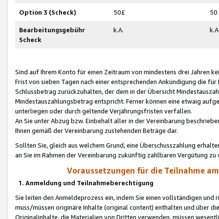
Option 3 (Scheck)
50£
50
Bearbeitungsgebühr
k.A.
k.A
Scheck
Sind auf Ihrem Konto für einen Zeitraum von mindestens drei Jahren kein
Frist von sieben Tagen nach einer entsprechenden Ankündigung die für
Schlussbetrag zurückzuhalten, der dem in der Übersicht Mindestausz
Mindestauszahlungsbetrag entspricht. Ferner können eine etwaig aufg
unterliegen oder durch geltende Verjährungsfristen verfallen.
An Sie unter Abzug bzw. Einbehalt aller in der Vereinbarung beschrieb
Ihnen gemäß der Vereinbarung zustehenden Beträge dar.
Sollten Sie, gleich aus welchem Grund, eine Überschusszahlung erhalte
an Sie im Rahmen der Vereinbarung zukünftig zahlbaren Vergütung zu 
Voraussetzungen für die Teilnahme a
1. Anmeldung und Teilnahmeberechtigung
Sie leiten den Anmeldeprozess ein, indem Sie einen vollständigen und 
muss/müssen originäre Inhalte (original content) enthalten und über d
Originalinhalte, die Materialien von Dritten verwenden, müssen wese