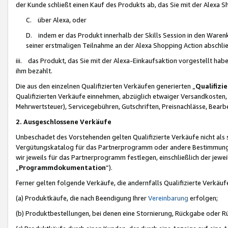
der Kunde schließt einen Kauf des Produkts ab, das Sie mit der Alexa 
C. über Alexa, oder
D. indem er das Produkt innerhalb der Skills Session in den Waren
seiner erstmaligen Teilnahme an der Alexa Shopping Action abschlie
iii. das Produkt, das Sie mit der Alexa-Einkaufsaktion vorgestellt ha
ihm bezahlt.
Die aus den einzelnen Qualifizierten Verkäufen generierten „
Qualifizi
Qualifizierten Verkäufe einnehmen, abzüglich etwaiger Versandkosten
Mehrwertsteuer), Servicegebühren, Gutschriften, Preisnachlässe, Bear
2. Ausgeschlossene Verkäufe
Unbeschadet des Vorstehenden gelten Qualifizierte Verkäufe nicht als
Vergütungskatalog für das Partnerprogramm oder andere Bestimmungen,
wir jeweils für das Partnerprogramm festlegen, einschließlich der jewe
„
Programmdokumentation
“).
Ferner gelten folgende Verkäufe, die andernfalls Qualifizierte Verkä
(a) Produktkäufe, die nach Beendigung Ihrer
Vereinbarung
erfolgen;
(b) Produktbestellungen, bei denen eine Stornierung, Rückgabe oder R