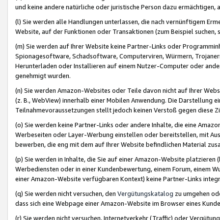
und keine andere natürliche oder juristische Person dazu ermächtigen, a
(l) Sie werden alle Handlungen unterlassen, die nach vernünftigem Erme
Website, auf der Funktionen oder Transaktionen (zum Beispiel suchen, s
(m) Sie werden auf Ihrer Website keine Partner-Links oder Programmin
Spionagesoftware, Schadsoftware, Computerviren, Würmern, Trojaner
Herunterladen oder Installieren auf einem Nutzer-Computer oder ande
genehmigt wurden.
(n) Sie werden Amazon-Websites oder Teile davon nicht auf Ihrer Websi
(z. B., WebView) innerhalb einer Mobilen Anwendung. Die Darstellung ein
Teilnahmevoraussetzungen stellt jedoch keinen Verstoß gegen diese Zif
(o) Sie werden keine Partner-Links oder andere Inhalte, die eine Am
Werbeseiten oder Layer-Werbung einstellen oder bereitstellen, mit Au
bewerben, die eng mit dem auf Ihrer Website befindlichen Material z
(p) Sie werden in Inhalte, die Sie auf einer Amazon-Website platzier
Werbediensten oder in einer Kundenbewertung, einem Forum, einem Wun
einer Amazon-Website verfügbaren Kontext) keine Partner-Links integr
(q) Sie werden nicht versuchen, den
Vergütungskatalog
zu umgehen oder
dass sich eine Webpage einer Amazon-Website im Browser eines Kunden 
(r) Sie werden nicht versuchen, Internetverkehr (Traffic) oder Vergü